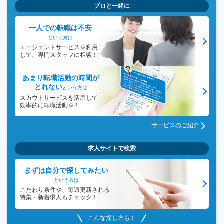
プロと一緒に
一人での転職は不安
という方は
エージェントサービスを利用
して、専門スタッフに相談！
あまり転職活動の時間が
とれない
という方は
スカウトサービスを活用して
効率的に転職活動を！
サービスのご紹介
求人サイトで検索
まずは自分で探してみたい
という方は
こだわり条件や、毎週更新される
特集・新着求人もチェック！
こんな探し方も！