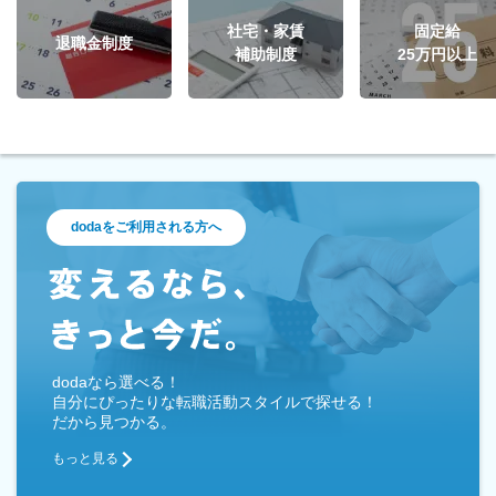
社宅・家賃
固定給
退職金制度
補助制度
25万円以上
dodaをご利用される方へ
dodaなら選べる！
自分にぴったりな転職活動スタイルで探せる！
だから見つかる。
もっと見る