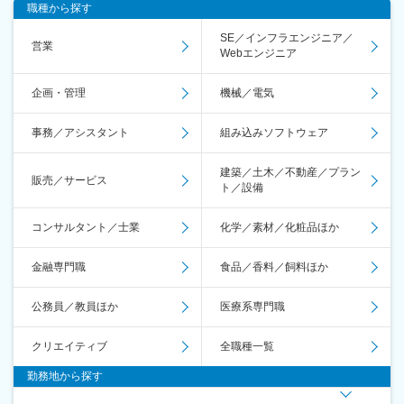
職種から探す
SE／インフラエンジニア／
営業
Webエンジニア
企画・管理
機械／電気
事務／アシスタント
組み込みソフトウェア
建築／土木／不動産／プラン
販売／サービス
ト／設備
コンサルタント／士業
化学／素材／化粧品ほか
金融専門職
食品／香料／飼料ほか
公務員／教員ほか
医療系専門職
クリエイティブ
全職種一覧
勤務地から探す