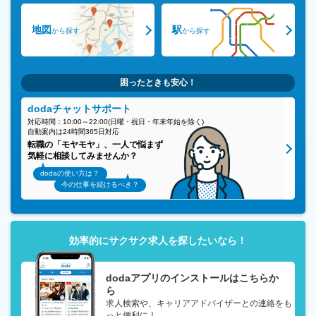
地図
駅
から探す
から探す
困ったときも安心！
dodaチャットサポート
対応時間：10:00～22:00(日曜・祝日・年末年始を除く)
自動案内は24時間365日対応
転職の「モヤモヤ」、一人で悩まず
気軽に相談してみませんか？
dodaの使い方は？
今の仕事を続けるべき？
効率的にサクサク求人を探したいなら！
dodaアプリのインストールはこちらか
ら
求人検索や、キャリアアドバイザーとの連絡をも
っと便利に！