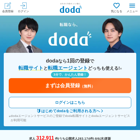
会員登録
ログイン
気になる
メニュー
doda
1回の登録
なら
で
転職サイト
転職エージェント
と
どっちも使える!
※
3分で、かんたん登録！
まずは会員登録
（無料）
ログインはこちら
はじめてdodaをご利用される方へ
dodaエージェントサービスのご登録でdoda転職サイトとdodaエージェントサービス
※
が利用可能
312,911
求人
件(うち公開求人
283,174
件)
8/6(木)更新