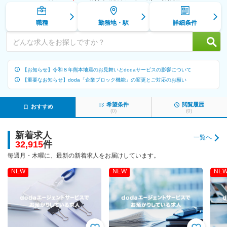
職種
勤務地・駅
詳細条件
どんな求人をお探しですか？
【お知らせ】令和８年熊本地震のお見舞いとdodaサービスの影響について
【重要なお知らせ】doda「企業ブロック機能」の変更とご対応のお願い
希望条件
閲覧履歴
おすすめ
(
0
)
(
0
)
新着求人
一覧へ
32,915
件
毎週月・木曜に、最新の新着求人をお届けしています。