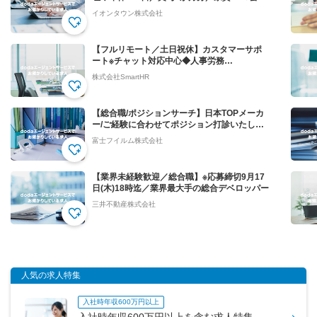
負担！
イオンタウン株式会社
【フルリモート／土日祝休】カスタマーサポ
ート※チャット対応中心◆人事労務
SaaS”SmartHR"
株式会社SmartHR
【総合職/ポジションサーチ】日本TOPメーカ
ー/ご経験に合わせてポジション打診いたしま
す
富士フイルム株式会社
【業界未経験歓迎／総合職】※応募締切9月17
日(木)18時迄／業界最大手の総合デベロッパー
三井不動産株式会社
人気の求人特集
入社時年収600万円以上