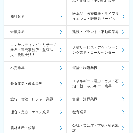
品・化粧品・その他）業界
医薬品・医療機器・ライフサ
商社業界
イエンス・医療系サービス
金融業界
建設・プラント・不動産業界
コンサルティング・リサーチ
人材サービス・アウトソーシ
業界・専門事務所・監査法
ング業界・コールセンター
人・税理士法人
小売業界
運輸・物流業界
エネルギー（電力・ガス・石
外食産業・飲食業界
油・新エネルギー）業界
旅行・宿泊・レジャー業界
警備・清掃業界
理容・美容・エステ業界
教育業界
公社・官公庁・学校・研究施
農林水産・鉱業
設