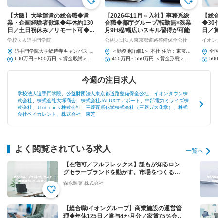
【大阪】大学運営の総合職◆営
【2026年11月～入社】事務系総
【総
業・企画経験者歓迎◆年休約130
合職◆都庁グループ/転勤無×残業
◆30
日／土日祝休み／リモート可◆第
月9H程/幅広いスキル習得が可能
日／
二新卒歓迎
負担
学校法人追手門学院
公益財団法人東京都道路整備保全公社
イオン
追手門学院大学総持寺キャンパス 住所：大阪府茨木市太田東芝町1-1 受動喫煙対策：屋...
＜勤務地詳細1＞ 本社 住所：東京都新宿区西新宿2-7-1 新宿第一生命ビルディング20F...
600万円～800万円 ＜賃金形態＞ 月給制 今回の募集における初年度の最低保証...
450万円～550万円 ＜賃金形態＞ 月給制 ＜賃金内訳＞ 月額（基本給）...
今週の注目求人
学校法人追手門学院、公益財団法人東京都道路整備保全公社、イオンタウン株
式会社、株式会社大塚商会、株式会社JALUXエアポート、中部電力ミライズ株
式会社、Ｕｍｉｏｓ株式会社、三菱瓦斯化学株式会社（三菱ガス化学）、株式
会社ベイカレント、株式会社 東芝
よく閲覧されている求人
一覧へ
【在宅可／フルフレックス】誰もが知るロン
グセラーブランドを動かす。市場をつくる提
案営業◆ハイチュウ等
森永製菓 株式会社
【総合職/イオングループ】商業施設の運営管
理◆年休125日／賞与4か月分／家賃75％会社