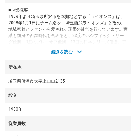
■企業概要：
dodaチャットサポート
1979年より埼玉県所沢市を本拠地とする「ライオンズ」は、
対応時間：10:00～22:00(日曜・年末年始を除く)
自動案内は24時間365日対応
2008年1月1日にチーム名を「埼玉西武ライオンズ」と改め、
転職の「モヤモヤ」、一人で悩まず
地域密着とファンから愛される球団の経営を行っています。実
気軽に相談してみませんか？
績も前身の西鉄時代を含めると、23度のパシフィック・リー
dodaの使い方は？
グ優勝、3度のプレーオフ優勝、13度の日本シリーズ優勝、ア
今の仕事を続けるべき？
ジアシリーズ優勝などというように豊富で、日本を代表するプ
続きを読む
ロ野球チームです。
■事業内容：
所在地
・広報、選手管理、興業の運営
ヘルプ
サイトマップ
・コンシューマサービス…チケット販売、飲食店、グッズ販売
など
埼玉県所沢市大字上山口2135
・コーポレートサービス…年間席、広告協賛など
・施設マネジメント事業
設立
■西武グループの特徴：
祖業である鉄道事業において、ビジネスの利便性向上や住環境
1950年
の整備、観光資源の活用など、東京、埼玉地域の利用者増につ
ながる沿線価値の向上に取り組んでいます。これらを基盤に、
従業員数
鉄道利用者だけでなく、多くの人々の多種多様なライフスタイ
ル、ニーズを踏まえたオフィスビルやホテル・レジャー施設の