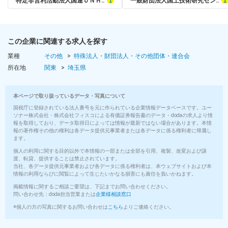
特定非営利活動法人国連ＵＮＨ‥
一般財団法人国土技術研究セン‥
この企業に関連する求人を探す
業種
その他
特殊法人・財団法人・その他団体・連合会
所在地
関東
埼玉県
本ページで取り扱っているデータ・写真について
国税庁に登録されている法人番号を元に作られている企業情報データベースです。ユー
ソナー株式会社・株式会社フィスコによる有価証券報告書のデータ・dodaの求人より情
報を取得しており、データ取得日によっては情報が最新ではない場合があります。本情
報の著作権その他の権利は各データ提供元事業者または各データに係る権利者に帰属し
ます。
個人の利用に関する目的以外で本情報の一部または全部を引用、複製、改変および譲
渡、転貸、提供することは禁止されています。
当社、各データ提供元事業者および各データに係る権利者は、本ウェブサイトおよび本
情報の利用ならびに閲覧によって生じたいかなる損害にも責任を負いかねます。
掲載情報に関するご相談ご要望は、下記までお問い合わせください。
問い合わせ先：doda担当営業または
企業様相談窓口
※個人の方の写真に関するお問い合わせは
こちら
よりご連絡ください。