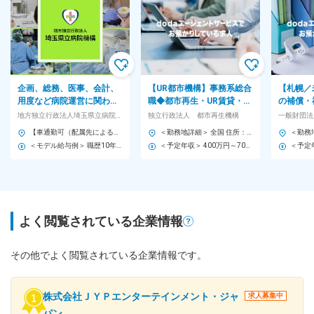
企画、総務、医事、会計、
【UR都市機構】事務系総合
【札幌／
用度など病院運営に関わる
職◆都市再生・UR賃貸・災
の補償・
事務局業務のいずれかをお
害復興／在宅勤務可／土日
の法人営
地方独立行政法人埼玉県立病院機構
独立行政法人 都市再生機構
一般財団法
任せします。
祝休／離職率1.3%
／50年
【車通勤可（配属先による）／埼玉県内勤務／県外への転勤なし】 埼玉の県立病院または機構本部での勤務です。 下記いずれかの施設に配属予定 ■埼玉県立循環器・呼吸器病センター／埼玉県熊谷市板井1696 [最寄り駅] 熊谷駅 小川町駅 森林公園駅 ■埼玉県立がんセンター／埼玉県北足立郡伊奈町小室780 [最寄り駅]丸山駅(埼玉県) ■埼玉県立小児医療センター／埼玉県さいたま市中央区新都心1番地2 [最寄り駅]さいたま新都心駅北与野駅 ■埼玉県立精神医療センター／埼玉県北足立郡伊奈町小室818-2 [最寄り駅]丸山駅(埼玉県) ■地方独立行政法人 埼玉県立病院機構 本部／埼玉県北足立郡伊奈町小室818番地 埼玉県立がんセンター研究棟6階 [最寄り駅]丸山駅(埼玉県) ★マイカー通勤OK（配属先による） ★埼玉へのUIターン転職も歓迎 ★転居が必要な転勤はありません ※将来的に各県立病院や病院機構本部への異動の場合あり ※受動喫煙対策：敷地内すべて禁煙
＜勤務地詳細＞ 全国 住所：４大都市（首都圏、西日本、中部、九州）、その他主要都市 受動喫煙対策：屋内全面禁煙 変更の範囲：会社の定める事業所（リモートワーク含む）
＜モデル給与例＞ 職歴10年（32歳）…月給31万8500円 職歴5年（27歳）…月給28万800円 大学4年（22歳）…月給26万2500円 月給22万円以上＋各種手当 ※経験に応じて決定します
＜予定年収＞ 400万円～700万円 ＜賃金形態＞ 月給制 補足事項なし ＜賃金内訳＞ 月額（基本給）：253,400円～300,000円 ＜月給＞ 253,400円～300,000円 ＜昇給有無＞ 有 ＜残業手当＞ 有 ＜給与補足＞ ■賞与：年2回 【年収例】 28歳（担当）約530万円 34歳（主査）約610万円 ※東京都・千葉県・神奈川県・埼玉県・茨城県で勤務する場合の地域間調整手当を加算した例 ※扶養家族がいる場合には扶養手当を別途支給 ※時間外手当を別途支給 賃金はあくまでも目安の金額であり、選考を通じて上下する可能性があります。 月給(月額)は固定手当を含めた表記です。
よく閲覧されている企業情報
その他でよく閲覧されている企業情報です。
株式会社ＪＹＰエンターテインメント・ジャ
求人募集中
パン