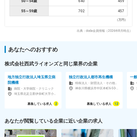
50～54歳
640
459
55～59歳
702
457
（万円）
出典：doda会員情報（2026年8月時点）
あなたへのおすすめ
株式会社西武ライオンズと同じ業界の企業
地方独立行政法人埼玉県立病
独立行政法人都市再生機構
一
院機構
特殊法人・財団法人・その他団体・連合会
神奈川県横浜市中区本町6-50-1 横浜アイランドタワー
病院・大学病院・クリニック
埼玉県北足立郡伊奈町大字小室818番地 埼玉県立がんセンター研究棟6階
募集している求人
2
募集している求人
12
あなたが閲覧している企業に近い企業の求人