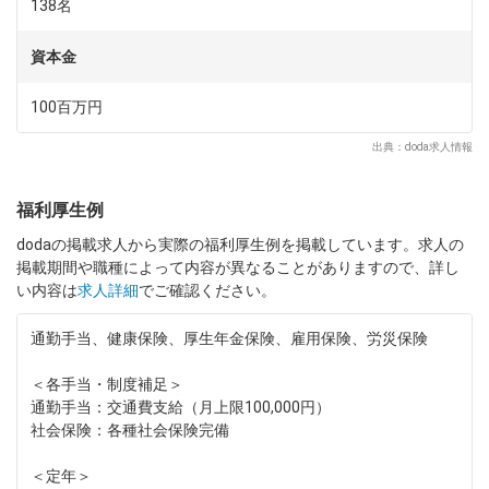
運営、地域の再開発プロジェクトを推進するなど、「都市交
138名
通・沿線事業」「ホテル・レジャー事業」「不動産事業」を中
核に多彩な事業を展開しています。
資本金
100百万円
出典：doda求人情報
福利厚生例
dodaの掲載求人から実際の福利厚生例を掲載しています。求人の
掲載期間や職種によって内容が異なることがありますので、詳し
い内容は
求人詳細
でご確認ください。
通勤手当、健康保険、厚生年金保険、雇用保険、労災保険
＜各手当・制度補足＞
通勤手当：交通費支給（月上限100,000円）
社会保険：各種社会保険完備
＜定年＞