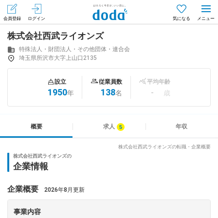
会員登録
ログイン
気になる
株式会社西武ライオンズ
メニュー
会員登録（無料）
ログイン
特殊法人・財団法人・その他団体・連合会
埼玉県所沢市大字上山口2135
はじめてdodaをご利用される方へ
設立
従業員数
平均年齢
1950
138
-
年
名
歳
求人を探す
求人を紹介してもらう
概要
求人
年収
株式会社西武ライオンズの転職・企業概要
株式会社西武ライオンズの
知りたい・聞きたい
企業情報
イベント
企業概要
2026年8月更新
専門サイト
事業内容