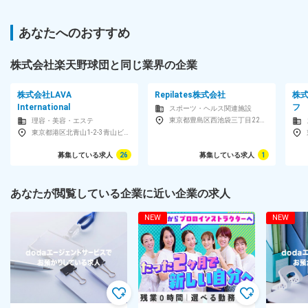
あなたへのおすすめ
株式会社楽天野球団と同じ業界の企業
株式会社LAVA
Repilates株式会社
株
International
フ
スポーツ・ヘルス関連施設
東京都豊島区西池袋三丁目22番9号 パークアクシス池袋1F
理容・美容・エステ
東京都港区北青山1-2-3青山ビル9F
募集している求人
26
募集している求人
1
あなたが閲覧している企業に近い企業の求人
NEW
NEW