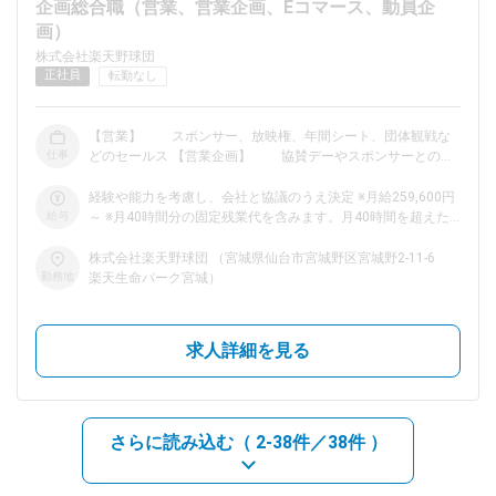
企画総合職（営業、営業企画、Eコマース、動員企
画）
dodaチャットサポート
株式会社楽天野球団
対応時間：10:00～22:00(日曜・年末年始を除く)
正社員
転勤なし
自動案内は24時間365日対応
転職の「モヤモヤ」、一人で悩まず
気軽に相談してみませんか？
【営業】 スポンサー、放映権、年間シート、団体観戦な
dodaの使い方は？
仕事
どのセールス 【営業企画】 協賛デーやスポンサーとのイ
今の仕事を続けるべき？
ベントなどの企画・運営 【Eコマース】 オフィシャルグ
ッズの販売や管理（Eコマース部門の統括） 【動員企画】
経験や能力を考慮し、会社と協議のうえ決定 ※月給259,600円
主催興行への来場を促進するための企画業務
給与
～ ※月40時間分の固定残業代を含みます。月40時間を超えた
──────────────────── 東北楽天ゴールデンイー
時間外労働については別途、時間外勤務手当があります。
グルスについて ──────────────────── 楽天イーグ
ヘルプ
（259,600円の場合の内訳：月額給与 197,165円＋40時間分の
サイトマップ
株式会社楽天野球団 （宮城県仙台市宮城野区宮城野2-11-6
ルスは2005年に創設した、日本のプロ野球12球団の中で最も
固定残業代62,435円）
勤務地
楽天生命パーク宮城）
若い球団です。 2013年にはリーグ優勝・日本一を達成。 今年
は５年ぶりの日本一奪回を目指して、全力で戦っています。
リーグ優勝以降、観客動員数は球団記録を更新中。 多くのフ
求人詳細を見る
ァンの後押しを受け、楽天イーグルスは常に成長を続けていま
す。
さらに読み込む（
2-38件／38件
）