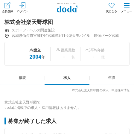
会員登録
ログイン
気になる
株式会社楽天野球団
メニュー
会員登録（無料）
ログイン
スポーツ・ヘルス関連施設
宮城県仙台市宮城野区宮城野2-11-6楽天モバイル 最強パーク宮城
はじめてdodaをご利用される方へ
設立
従業員数
平均年齢
2004
-
-
年
名
歳
求人を探す
求人を紹介してもらう
概要
求人
年収
株式会社楽天野球団 の求人・中途採用情報
知りたい・聞きたい
株式会社楽天野球団で
dodaに掲載中の求人・採用情報はありません。
イベント
募集が終了した求人
専門サイト