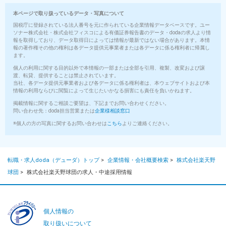
本ページで取り扱っているデータ・写真について
国税庁に登録されている法人番号を元に作られている企業情報データベースです。ユー
ソナー株式会社・株式会社フィスコによる有価証券報告書のデータ・dodaの求人より情
報を取得しており、データ取得日によっては情報が最新ではない場合があります。本情
報の著作権その他の権利は各データ提供元事業者または各データに係る権利者に帰属し
ます。
個人の利用に関する目的以外で本情報の一部または全部を引用、複製、改変および譲
渡、転貸、提供することは禁止されています。
当社、各データ提供元事業者および各データに係る権利者は、本ウェブサイトおよび本
情報の利用ならびに閲覧によって生じたいかなる損害にも責任を負いかねます。
掲載情報に関するご相談ご要望は、下記までお問い合わせください。
問い合わせ先：doda担当営業または
企業様相談窓口
※個人の方の写真に関するお問い合わせは
こちら
よりご連絡ください。
転職・求人doda（デューダ）トップ
>
企業情報・会社概要検索
>
株式会社楽天野
球団
>
株式会社楽天野球団の求人・中途採用情報
個人情報の
取り扱いについて