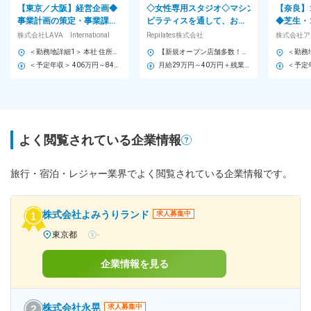
【東京／大阪】経営企画◆
◇女性専用スタジオ◇マシン
【奈良】
事業計画の策定・事業課題
ピラティスを通して、お客
◆芝生・
の発見と改善提案など◆ヨ
様の“キレイ”と“健康”をサ
年間メン
株式会社LAVA International
Repilates株式会社
株式会社ア
ガスタジオなど展開企業
ポート♪◇研修充実◇
／責任者
＜勤務地詳細1＞ 本社 住所：東京都港区北青山1-2-3 青山ビル9F 勤務地最寄駅：東京メトロ各線／都営大江戸線／青山一丁目駅 受動喫煙対策：屋内全面禁煙 ＜勤務地詳細2＞ 大阪 住所：大阪府大阪市北区梅田2-4-9 ブリーゼタワー3階 受動喫煙対策：屋内全面禁煙 変更の範囲：会社の定める事業所（リモートワーク含む）
【新規オープン店舗多数！】全国から希望を考慮して配属【転勤なし】 【本社】 東京都豊島区西池袋3丁目22-9 パークアクシス池袋1F 【店舗】 ■東京都 豊島区西池袋／新宿区下宮比町／昭島市武蔵野／稲城市若葉台／八王子市みなみ野 ■北海道 苫小牧市柳町／札幌市 ■山形県 東田川郡三川町猪子和田庫 ■神奈川県 藤沢市辻堂新町 ■茨城県 龍ケ崎市小柴／東茨城郡茨城町 ■埼玉県 さいたま市緑区／さいたま市岩槻区／吉川市美南 ■千葉県 銚子市三崎町／野田市宮崎／館山市八幡／山武市成東／木更津市築地 ■山梨県 笛吹市石和町窪中島 ■静岡県 静岡市葵区／浜松市中央区／富士宮市浅間町 ■愛知県 西春日井郡豊山町／丹羽郡扶桑町／豊橋市野依町／豊田市東山町／稲沢市天池五反田町／名古屋市南区／常滑市りんくう町／名古屋市中村区 ■三重県 四日市市泊小柳町／四日市市日永 ■富山県 砺波市中神 ■岐阜県 岐阜市柳津町 ■滋賀県 大津市一里山 ■兵庫県 川辺郡猪名川町松尾台／加西市北条町北条 ■香川県 高松市香西本町
級
＜予定年収＞ 406万円～840万円 ＜賃金形態＞ 月給制 ＜賃金内訳＞ 月額（基本給）：230,000円～524,025円 固定残業手当/月：60,000円～75,975円（固定残業時間30時間0分/月） 超過した時間外労働の残業手当は追加支給 ＜月給＞ 290,000円～600,000円（一律手当を含む） ＜昇給有無＞ 有 ＜残業手当＞ 有 ＜給与補足＞ ※経験・能力を考慮のうえ、当社規定により決定します。 ※想定年収には、業績賞与（月給1ヶ月～2ヶ月）を含みます。 ■昇給：年1回（6月） ■賞与：年1回※業績に応じた支給あり ■評価：年1回 賃金はあくまでも目安の金額であり、選考を通じて上下する可能性があります。 月給(月額)は固定手当を含めた表記です。
月給29万円～40万円＋残業代全額＋各種手当 ※残業代は別途全額支給いたします。 ※全国出張（日帰り～1ヶ月以内）の可能性あり。 ■エリア勤務 月給26万円～40万円＋残業代全額＋各種手当 ※残業代は別途全額支給いたします。 ※出張先はご自宅から車で1時間程度の場所のみ。
よく閲覧されている企業情報
旅行・宿泊・レジャー業界でよく閲覧されている企業情報です。
株式会社よみうりランド
求人募集中
東京都
-
企業情報を見る
株式会社永晃
求人募集中