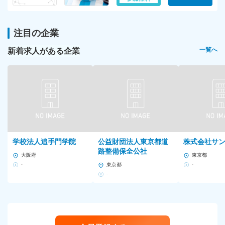
注目の企業
新着求人がある企業
一覧へ
学校法人追手門学院
公益財団法人東京都道
株式会社サ
路整備保全公社
大阪府
東京都
-
東京都
-
-