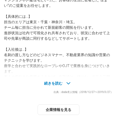
マンションや戸建住宅といった、お客様の生活に密着した“住ま
い”のご提案をお任せします。
dodaチャットサポート
対応時間：10:00～22:00(日曜・年末年始を除く)
【具体的には…】
自動案内は24時間365日対応
担当のエリアは東京・千葉・神奈川・埼玉。
転職の「モヤモヤ」、一人で悩まず
チーム毎に担当に分かれて新規顧客の開拓を行います。
気軽に相談してみませんか？
進捗状況は社内で可視化され共有されており、状況に合わせて上
dodaの使い方は？
司や先輩が商談に同行するなどしてサポートします。
今の仕事を続けるべき？
【入社後は…】
名刺の渡し方などのビジネスマナー、不動産業界の知識や営業の
テクニックを学びます。
ヘルプ
サイトマップ
座学と合わせて実践的なロープレやOJTで業務を身につけていき
ます。
本人の前向きな意思さえあれば、先輩達は一緒になって二人三脚
であなたの成長をサポートします。
続きを読む
遅くとも3カ月で契約を結べるまでに成長することが可能です。
出典：doda求人情報（2018/12/27〜2019/3/27）
チーム／組織構成
前職はアパレル・塾講師・運送業・フリーターなど様々。
全くの未経験からのスタートという方が多いですが、
企業情報を見る
20代前半で昇格してマネジメントにも携わるメンバーもいます。