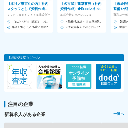
勤務地
【本社／東京丸の内】社内
【名古屋】建築事務（社内
【未経験
スタッフとして資料作成や
資料作成）◆Excelスキル活
整備や各
東京都渋谷区広尾1-3-1 HAGIWARA BLDG.12階
顧客管理などサポート業務
かす｜残業10H｜プライム
ど、総務
Ｊ．Ｐ．Ｒｅｔｕｒｎｓ株式会社
株式会社レオパレス２１
藤和コーポ
各線「恵比寿駅」より徒歩4分
をお願いします
上場｜年収496万～
します。
【丸の内本社（東京）・梅田オフィス（大阪）】 ※希望を考慮の上で配属を決定します ⇒大阪勤務希望の場合は半年～1年程は研修期間として本社勤務となります ※転勤はありません ＊丸の内本社 ・千代田区丸の内2-6-1 丸の内パークビルディング23F ＜交通アクセス＞ ・JR「東京」駅 丸の内南口 徒歩3分 ・JR「有楽町」駅 国際フォーラム口徒歩5分 ・東京メトロ丸ノ内線「東京」駅 地下道直結 徒歩5分 ・東京メトロ千代田線「二重橋前〈丸の内〉」駅 徒歩3分 ＊梅田オフィス ・大阪府大阪市北区梅田1-1-3大阪駅前第3ビル15F ＜交通アクセス＞ ・OsakaMetro谷町線「東梅田駅」駅徒歩2分 ・JR「北新地駅」徒歩3分 ・OsakaMetro谷町線「東梅田駅」徒歩4分 ＼ 2025年10月に本社を同ビルの高層階へ移転 ／ 昨年10月に450名のキャパシティを備えた同ビルの高層階へ移転を完了。リーディングカンパニーとしての安定基盤のもと躍進を続けています。
＜勤務地詳細＞ 名古屋第5支店 住所：愛知県名古屋市千種区内山1-16-1 VIALO千種スクエア2Ｆ 受動喫煙対策：屋内全面禁煙 変更の範囲：会社の定める事業所
年収470万円／25歳／月給25.2万円+賞与(80万円)+家賃補助+各種手当
＜予定年収＞ 496万円～629万円 ＜賃金形態＞ 月給制 ＜賃金内訳＞ 月額（基本給）：282,000円～372,000円 ＜月給＞ 282,000円～372,000円 ＜昇給有無＞ 有 ＜残業手当＞ 有 ＜給与補足＞ ※年収は年齢・経験・スキル・前職でのポジションなどを考慮し、同社規定により決定します ■昇給：年1回（4月） ■賞与：年2回（7月・12月）※賞与については評価と業績によって変動いたします。 賃金はあくまでも目安の金額であり、選考を通じて上下する可能性があります。 月給(月額)は固定手当を含めた表記です。
※U・Iターン歓迎！
勤務時間
◆13:00～21:00（実働6時間30分/水・木・金）
◆10:00～21:00（実働7時間/土・日）
転職お役立ちツール
◆10:00～19:00（実働6時間30分/月）
※訪問先から直帰OK！
雇用形態
正社員
※試用期間なし
注目の企業
給与
新着求人がある企業
一覧へ
月給30万円以上＋インセンティブ
※上記月給には固定残業代（時間外労働の有無に関わらず45時間分