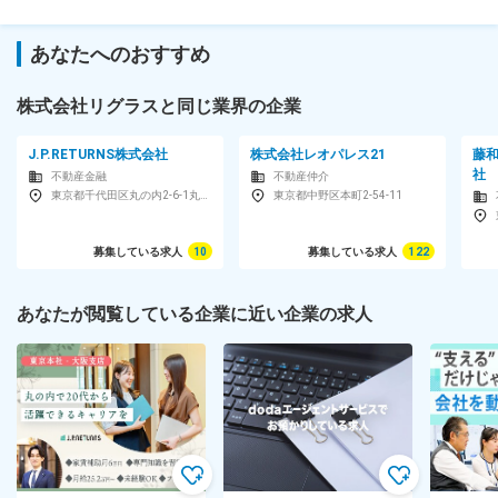
■組織名称：～REGRAS（リグラス）～
あなたへのおすすめ
対象となる方
株式会社リグラスと同じ業界の企業
【未経験者】※30歳まで/業種・業界全くの未経験の方のチャレン
ジを歓迎します！【経験者】年齢不問
J.P.RETURNS株式会社
株式会社レオパレス21
藤
＜＜学歴不問・第二新卒歓迎＞＞
社
不動産金融
不動産仲介
★普通自動車運転免許（AT可）をお持ちの方は業務に活かせま
東京都千代田区丸の内2-6-1丸の内パークビルディング6F
東京都中野区本町2-54-11
す！
募集している求人
10
募集している求人
122
＜＜以下のような方にオススメです＞＞
◇指示通りに動くのではなく、自分ならではの発想ができる方
◇自分のことだけでなく、周りを見る視野があり、思いやりの強
あなたが閲覧している企業に近い企業の求人
い方
◇未経験でも新しい業界にチャレンジしてみたいという意欲のあ
る方
【年齢制限】未経験者※30歳までの方
長期勤続によるキャリア形成を図る観点から、若年者等を期間の
定めのない労働契約の対象として募集・採用する場合