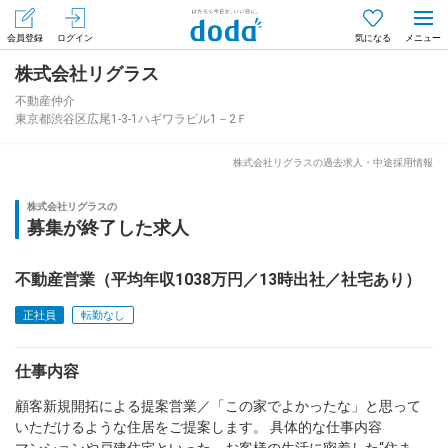
会員登録
ログイン
気になる
株式会社リグラス
メニュー
会員登録（無料）
ログイン
不動産仲介
東京都渋谷区広尾1-3-1ハギワラビル1－2Ｆ
はじめてdodaをご利用される方へ
株式会社リグラスの過去求人・中途採用情報
求人を探す
株式会社リグラスの
募集が終了した求人
求人を紹介してもらう
不動産営業（平均年収1038万円／13時出社／社宅あり）
正社員
転勤なし
知りたい・聞きたい
仕事内容
イベント
顧客新規開拓による提案営業／「この家でよかったな」と思って
専門サイト
いただけるような住居をご提案します。 具体的な仕事内容