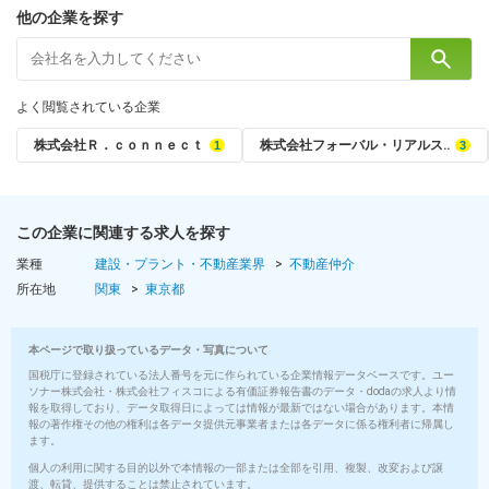
ー、温泉旅行、スポーツ大会など）
他の企業を探す
◆食事会（月1回）
◆社宅制度
◆各種慶弔金制度（結婚・出産・入学など）
◆奨学金返済（奨学金の金額に合わせて月/1～2万円支給）
よく閲覧されている企業
休日・休暇
株式会社Ｒ．ｃｏｎｎｅｃｔ
株式会社フォーバル・リアルス‥
＜休日・休暇＞
■週休二日制
◆週休2日制（火曜・隔週水曜）
この企業に関連する求人を探す
◆夏季休暇（7日）
業種
建設・プラント・不動産業界
不動産仲介
◆年末年始休暇（7日）
所在地
関東
東京都
◆GW休暇
◆有給休暇（取得率90％以上）
◆慶弔休暇
本ページで取り扱っているデータ・写真について
国税庁に登録されている法人番号を元に作られている企業情報データベースです。ユー
ソナー株式会社・株式会社フィスコによる有価証券報告書のデータ・dodaの求人より情
報を取得しており、データ取得日によっては情報が最新ではない場合があります。本情
報の著作権その他の権利は各データ提供元事業者または各データに係る権利者に帰属し
ます。
個人の利用に関する目的以外で本情報の一部または全部を引用、複製、改変および譲
渡、転貸、提供することは禁止されています。