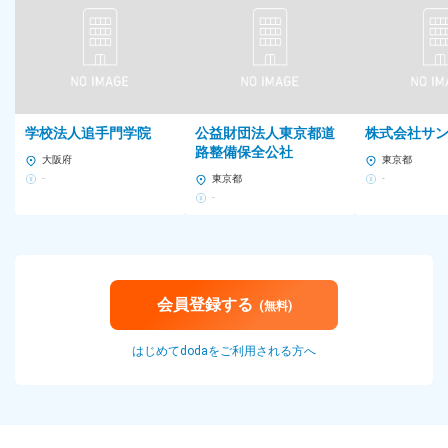
を、5万5407円支給）を含む。
※45時間を超える時間外労働分は追加で支給
■昇給
年4回
学校法人追手門学院
公益財団法人東京都道
株式会社サ
■入社時の想定年収
路整備保全公社
年収650万円
大阪府
東京都
-
東京都
-
■社員の年収例
-
◆年収624万円（入社1年目/23歳）
◆年収1125万円（入社3年目/25歳）
◆年収1715万円（入社6年目/28歳）
待遇・福利厚生・各種制度
会員登録する
(無料)
◆社会保険完備
◆交通費全額支給
はじめてdodaをご利用される方へ
◆資格手当（宅地建物取引主任者資格手当/月3万円）
◆社員旅行（海外・国内/年1回）
◆海外研修（最大年6回/営業成績優秀者対象）
◆社内イベント（BBQ、ボーリング大会、クルーザーパーティ