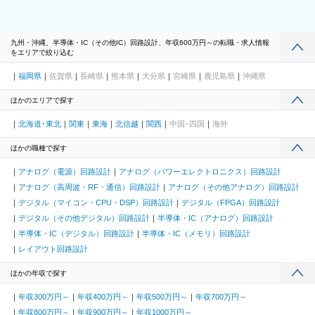
九州・沖縄、半導体・IC（その他IC）回路設計、年収600万円～の転職・求人情報
をエリアで絞り込む
福岡県
佐賀県
長崎県
熊本県
大分県
宮崎県
鹿児島県
沖縄県
ほかのエリアで探す
北海道･東北
関東
東海
北信越
関西
中国･四国
海外
ほかの職種で探す
アナログ（電源）回路設計
アナログ（パワーエレクトロニクス）回路設計
アナログ（高周波・RF・通信）回路設計
アナログ（その他アナログ）回路設計
デジタル（マイコン・CPU・DSP）回路設計
デジタル（FPGA）回路設計
デジタル（その他デジタル）回路設計
半導体・IC（アナログ）回路設計
半導体・IC（デジタル）回路設計
半導体・IC（メモリ）回路設計
レイアウト回路設計
ほかの年収で探す
年収300万円～
年収400万円～
年収500万円～
年収700万円～
年収800万円～
年収900万円～
年収1000万円～