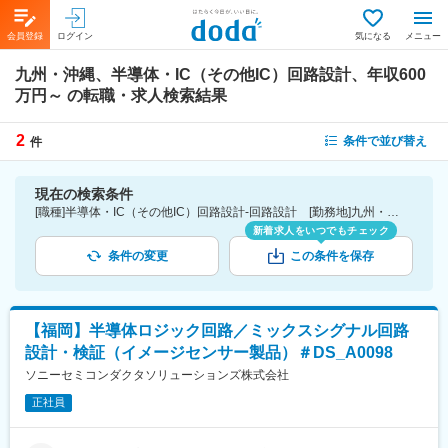
会員登録
ログイン
気になる
メニュー
九州・沖縄、半導体・IC（その他IC）回路設計、年収600
万円～
の転職・求人検索結果
2
条件で並び替え
件
現在の検索条件
[職種]半導体・IC（その他IC）回路設計-回路設計 [勤務地]九州・沖縄 [年収]600万円～
新着求人をいつでもチェック
条件の変更
この条件を保存
【福岡】半導体ロジック回路／ミックスシグナル回路
設計・検証（イメージセンサー製品）＃DS_A0098
ソニーセミコンダクタソリューションズ株式会社
正社員