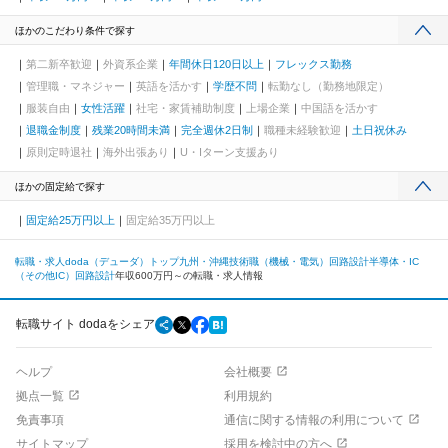
ほかのこだわり条件で探す
第二新卒歓迎
外資系企業
年間休日120日以上
フレックス勤務
管理職・マネジャー
英語を活かす
学歴不問
転勤なし（勤務地限定）
服装自由
女性活躍
社宅・家賃補助制度
上場企業
中国語を活かす
退職金制度
残業20時間未満
完全週休2日制
職種未経験歓迎
土日祝休み
原則定時退社
海外出張あり
U・Iターン支援あり
ほかの固定給で探す
固定給25万円以上
固定給35万円以上
転職・求人doda（デューダ）トップ
九州・沖縄
技術職（機械・電気）
回路設計
半導体・IC
（その他IC）回路設計
年収600万円～の転職・求人情報
転職サイト dodaをシェア
ヘルプ
会社概要
拠点一覧
利用規約
免責事項
通信に関する情報の利用について
サイトマップ
採用を検討中の方へ