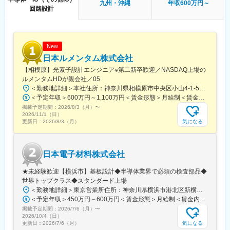
市場です。
九州・沖縄
年収600万円～
回路設計
■ソニーグループの事業について：2017年度に設立以来過去最高
益を記録。売上高8兆5,440億円、営業利益7349億円で、国内電機
メーカー時価総額は15年ぶりに首位へと返り咲きました。中で
も、半導体事業は特に大きな成長性を誇り、同グループ内でも注
New
力分野として位置付けられています。2021年までの3年間で、半
日本ルメンタム株式会社
導体事業への6000億の投資が決定しており、更なる研究開発力、
【相模原】光素子設計エンジニア※第二新卒歓迎／NASDAQ上場の
生産能力の強化を目指しております
ルメンタムHDが親会社／05
＜勤務地詳細＞本社住所：神奈川県相模原市中央区小山4-1-55 受動喫煙対策：屋内喫煙可能場所あり変更の範囲：会社の定める事業所
変更の範囲：会社の定める業務
＜予定年収＞600万円～1,100万円＜賃金形態＞月給制＜賃金内訳＞月額（基本給）：379,000円～733,000円固定残業手当/月：121,000円～161,333円（固定残業時間30時間0分/月）超過した時間外労働の残業手当は追加支給＜月給＞500,000円～894,333円（一律手当を含む）＜昇給有無＞有＜残業手当＞有＜給与補足＞残業時間の全社平均22H賃金はあくまでも目安の金額であり、選考を通じて上下する可能性があります。月給(月額)は固定手当を含めた表記です。
掲載予定期間：
2026/8/3（月）
〜
2026/11/1（日）
気になる
更新日：
2026/8/3（月）
日本電子材料株式会社
★未経験歓迎【横浜市】基板設計◆半導体業界で必須の検査部品◆
世界トップクラス◆スタンダード上場
＜勤務地詳細＞東京営業所住所：神奈川県横浜市港北区新横浜二丁目13番13号 TPR新横浜ビル 8階勤務地最寄駅：JR横浜線／新横浜駅受動喫煙対策：屋内全面禁煙変更の範囲：会社の定める事業所
＜予定年収＞450万円～600万円＜賃金形態＞月給制＜賃金内訳＞月額（基本給）：250,000円～300,000円＜月給＞250,000円～300,000円＜昇給有無＞有＜残業手当＞有＜給与補足＞※スキル・経験を考慮し決定いたします。■昇給：年1回（4月）■賞与：年2回（6月・12月）※5.3ヶ月分相当賃金はあくまでも目安の金額であり、選考を通じて上下する可能性があります。月給(月額)は固定手当を含めた表記です。
掲載予定期間：
2026/7/6（月）
〜
2026/10/4（日）
気になる
更新日：
2026/7/6（月）