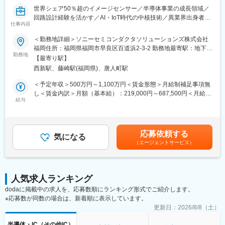
に新機能を顧客へ提案行い、設計へ落とし込み開発完遂する差異
世界シェア50％超のイメージセンサー／半導体事業の成長領域／
化製品開発を担当頂きます。
回路設計経験を活かす／AI・IoT時代の中核技術／異業界出身者歓
その中で、昨今、回路の機能検証技術に課題を抱えており、検証
仕事内容
迎／革新的技術開発に挑戦／グローバル市場で価値創造／福岡勤
戦略の具体化やアサーション検証・カバレッジ検証・リファレン
務×フレックス勤務
＜勤務地詳細＞ソニーセミコンダクタソリューションズ株式会社
スCによる一致検証などの検証自動化手法の変革を担当しており
福岡住所：福岡県福岡市早良区百道浜2-3-2 勤務地最寄駅：地下鉄
ます。
【ご経験を考慮して、最適なポジションの検討致します】
勤務地
空港線／西新駅受動喫煙対策：屋内全面禁煙変更の範囲：会社の
【最寄り駅】
（ポジション例）
定める事業所（リモートワーク含む）
■描けるキャリアパス：
西新駅、藤崎駅(福岡県)、唐人町駅
異業界からの入社者も増えております！ご興味をお持ちの方は是
CMOSイメージセンサーのデジタル回路設計スキルとセンサー内
非ご応募ください。
＜予定年収＞500万円～1,100万円＜賃金形態＞月給制補足事項無
部のアーキテクチャ構築のスキルに加え、機能検証技術を習得で
（ポジション例）
し＜賃金内訳＞月額（基本給）：219,000円～687,500円＜月給＞
きます。 回路設計や機能検証のスキルを踏み台に、設計チームを
・アナログ回路設計（CMOSイメージセンサー）
給与
219,000円～687,500円＜昇給有無＞有＜残業手当＞有＜給与補足
牽引するリーダへのキャリアを描くことも可能です。 また、組織
・ロジック回路設計(CMOSイメージセンサー)
＞※年収は経験や能力を考慮の上、同社規定により決定します。賃
マネジメント（ラインマネージャー）へのキャリアパスも描くこ
・CMOSイメージセンサーのチップトップ設計
金はあくまでも目安の金額であり、選考を通じて上下する可能性
とが可能です。 センサー開発全般を習得したエンジニアとして、
・ディスプレイアナログ回路設計
があります。月給(月額)は固定手当を含めた表記です。
世界初となる人間の目を超えるセンサーを世に提供できます。
応募依頼する
・ロジック回路設計(ディスプレイデバイス向け画像処理回路設計)
気になる
（エージェントサービス）
変更の範囲：会社の定める業務
■ソニーのCMOSイメージセンサとは：CMOSを用いた固体撮像素
子であり、いわば「目」の機能を持った半導体デバイスです。
IoT、ロボット、AI、Deepleaning、自動運転も「目」が今後の進
人気求人ランキング
化に重要視されており、今後も大きな需要増加が見込まれます。
dodaに掲載中の求人を、応募数順にランキング形式でご紹介します。
車載、カメラ(産業、民生)、産業ロボット、ドローン、医療機器、
※応募数が同数の場合は、新着順に表示しています。
監視ネットワークなど幅広く使用されています。同社のイメージ
センサは世界でも50％の金額シェアを誇りますが、付加価値の高
更新日：
2026/8/8（土）
い製品領域のため利益率が高く、急激な値崩れなども起こり辛い
半導体・IC（その他IC）