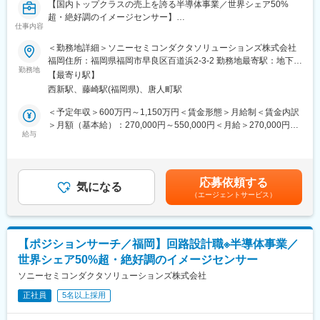
【国内トップクラスの売上を誇る半導体事業／世界シェア50%
超・絶好調のイメージセンサー】
仕事内容
■概要：
＜勤務地詳細＞ソニーセミコンダクタソリューションズ株式会社
System Verilog/Verilog-HDLによる機能検証（アサーション検証、
福岡住所：福岡県福岡市早良区百道浜2-3-2 勤務地最寄駅：地下鉄
カバレッジ検証、リファレンスCによる一致検証などの自動検証
勤務地
空港線／西新駅受動喫煙対策：屋内全面禁煙変更の範囲：会社の
【最寄り駅】
主体）やミックスシグナル回路の検証を行います。ご経験に応じ
定める事業所（リモートワーク含む）
西新駅、藤崎駅(福岡県)、唐人町駅
て担当者もしくは、リーダーとしての受け入れを予定しておりま
す。
＜予定年収＞600万円～1,150万円＜賃金形態＞月給制＜賃金内訳
＞月額（基本給）：270,000円～550,000円＜月給＞270,000円～
■業務内容：
給与
550,000円＜昇給有無＞有＜残業手当＞有＜給与補足＞※経験に応
System Verilog/Verilog-HDLによる機能検証（アサーション検証、
じて要相談※会社業績や個人評価等に応じて変動します。賃金はあ
カバレッジ検証、リファレンスCによる一致検証などの検証自動
くまでも目安の金額であり、選考を通じて上下する可能性があり
化が主体）やミックスシグナル回路の検証を行います。ツールベ
ます。月給(月額)は固定手当を含めた表記です。
応募依頼する
ンダや社内有識者との情報共有や協業も多いです。設計後は測定
気になる
（エージェントサービス）
及び評価チームと協業すると共に、自社工場があるので試作立ち
上げのサポートも行います。 開発難易度に応じ、数名～数十名程
度のチームを作って要求仕様から検証仕様に落とし込み、決めら
れたスケジュール内でチームで業務を推進します。 一方で中長期
【ポジションサーチ／福岡】回路設計職※半導体事業／
スパンでは新たな検証手法の探索を継続し、製品への検証技術導
世界シェア50%超・絶好調のイメージセンサー
入などを推進していきます。
ソニーセミコンダクタソリューションズ株式会社
■組織の役割：
正社員
5名以上採用
ソニーの半導体ビジネスを支えるCMOSイメージセンサーを担当
頂きます。モバイルもしくは、セキュリティカテゴリのCISを中心