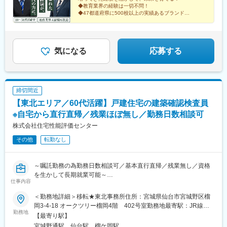
います。【開業資金目安】◎日本政策金融公庫にワオ専用の窓口
駅、大分駅、宮崎駅、鹿児島中央駅、首里駅、大阪梅田駅(阪急
◆教育業界の経験は一切不問！
があり、融資が受けやすいです。約700万円～800万円（物件規模
線)、西８丁目駅、仙台駅(地下鉄)、福島駅(福島県)、岩本町駅、二
◆47都道府県に500校以上の実績あるブランド
などにより多少変動）※運転資金を含めた総額の目安は約1000万
◆専任担当が経営・教育の両面からアシスト
子新地駅、福井駅(福井県)、西日野駅、四条駅(京都市営)、谷町九
円～1100万円です。 自己資金だけでなく、公的融資も受けて資
丁目駅、広電五日市駅、柳川駅、高松築港駅、高知駅、小倉駅(福
金調達される方が大半です。 （例）自己資金：300万円＋融
岡県)、千歳町駅(長崎県)、熊本城・市役所前駅、鹿児島中央駅前
資：800万円＝合計1100万円※融資に際しては、申請書類作成など
駅、梅田駅(地下鉄)、大通駅、あおば通駅、末広町駅(東京都)、武
気になる
応募する
のサポートもしますので、ご安心ください。＼★先着30名様限定
蔵溝ノ口駅、福井城址大名町駅、京都河原町駅、四天王寺前夕陽
★／独立応援キャンペーンにより、加盟金165万円を全額免除！
ケ丘駅、佐伯区役所前駅、西川緑道公園駅、片原町駅(香川県)、石
詳しくはお問い合わせください。
手川公園駅、旦過駅、住吉駅(長崎県)、水道町駅、高見橋駅
締切間近
【東北エリア／60代活躍】戸建住宅の建築確認検査員
※自宅から直行直帰／残業ほぼ無し／勤務日数相談可
株式会社住宅性能評価センター
その他
転勤なし
～嘱託勤務の為勤務日数相談可／基本直行直帰／残業無し／資格
を生かして長期就業可能～
仕事内容
東証スタンダード市場上場のＥＲＩホールディングスグループに
＜勤務地詳細＞移転★東北事務所住所：宮城県仙台市宮城野区榴
属し、戸建住宅の審査を主要事業とする国土交通大臣指定の審査
岡3-4-18 オークツリー榴岡4階 402号室勤務地最寄駅：JR線／
機関です。
勤務地
仙台駅受動喫煙対策：屋内全面禁煙
【最寄り駅】
多数の資格者を有する業界大手機関として、確認検査業務のほ
宮城野通駅、仙台駅、榴ケ岡駅