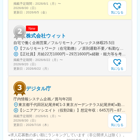
※検査のない時間に関しては周辺や自宅で待機していただき、自由
掲載予定期間：
2026/6/1（月）
〜
に時間をお使いいただけます。
2026/8/30（日）
気になる
更新日：
2026/6/5（金）
■事業概要：
・住宅性能評価（設計・建設住宅性能評価（新築が中心））
New
・長期使用構造等確認
株式会社ウィット
・確認審査・現場検査（中間・完了検査）
・住宅金融支援機構「フラット35」適合証明
自宅で働く企画営業／フルリモート／フレックス休暇25.5日
・住宅瑕疵担保責任保険業務 等
【フルリモートワーク（在宅勤務）／原則通勤不要／転勤なし】★U・Iターン歓迎！本社／大阪府高槻市札幌／北海道札幌市中央区青森／青森県青森市盛岡／岩手県盛岡市仙台／宮城県仙台市青葉区山形／山形県山形市福島／福島県福島市新潟／新潟県新潟市中央区高岡／富山県高岡市金沢／石川県金沢市軽井沢／長野県北佐久郡高崎／群馬県高崎市宇都宮／栃木県宇都宮市水戸／茨城県水戸市東京／東京都千代田区静岡／静岡県静岡市葵区名古屋／愛知県名古屋市中村区岐阜／岐阜県高山市神戸／兵庫県神戸中央区京都／京都府京都市下京区奈良／奈良県奈良市和歌山／和歌山県和歌山市三重／三重県多気郡彦根／滋賀県彦根市鳥取／鳥取県鳥取市松江／島根県松江市岡山／岡山県岡山市北区広島／広島県広島市中区下関／山口県下関市松山／愛媛県松山市徳島／徳島県徳島市高松／香川県高松市福岡／福岡県福岡市中央区大分／大分県大分市佐賀／佐賀県佐賀市長崎／長崎県長崎市熊本／熊本県熊本市中央区宮崎／宮崎県宮崎市鹿児島／鹿児島県鹿児島市名護／沖縄県名護市受動喫煙対策：有（屋内禁煙）
【正社員】月給22万1000円～29万1600円※経験・能力等を考慮し決定します。※残業がある場合は別途時間外手当を全額支給します。★いきなり正社員が不安な方はパートから始めてもOKです♪【アルバイト・パート】時給1300円～1800円
■拠点：
掲載予定期間：
2026/6/22（月）
〜
・東北事務所（宮城県仙台市）
2026/9/20（日）
気になる
更新日：
2026/6/22（月）
・北関東事務所（栃木県宇都宮市）
・中関東事務所（埼玉県さいたま市）
・東関東事務所（千葉県松戸市）
・西関東事務所（東京都町田市）
デジタル庁
・関西事務所（大阪府大阪市）
・西関西事務所（兵庫県加古川市）
庁内情報システム企画／賞与年2回
・東九州事務所（宮崎県宮崎市）
東京都千代田区紀尾井町1-3 東京ガーデンテラス紀尾井町※勤務地変更の可能性あり※受動喫煙対策あり＜テレワーク・リモートワークについて＞(上長の合意のもと)ご担当いただくプロジェクトの進行に支障のない範囲でリモートワークを実施いただくことが可能です。※職種により、オフィス出勤を必要とする場合があります。
・九州博多事務所（福岡県福岡市）
【シニアアソシエイト（役割2級）】想定年収：645万円～870万円（賞与年2回を含む／フルタイム勤務の場合）※上記年収は経験・能力を考慮のうえ決定します※超過勤務手当は別途支給します▼モデル年収例・年収720万円の場合：月20時間の残業で約795万円程度※給与は「一般職の職員の給与に関する法律」に基づき決定します※ご経験・スキルに応じて、いずれかのグレードでの採用となります
・中九州事務所（福岡県久留米市）
掲載予定期間：
2026/6/1（月）
〜
・南九州事務所（鹿児島県鹿児島市）
2026/8/30（日）
気になる
更新日：
2026/7/16（木）
■トピックス：
※求人応募数の多い順にランキングしています（非公開求人は除く）。
・2017年11月：ERIグループの一員となりました