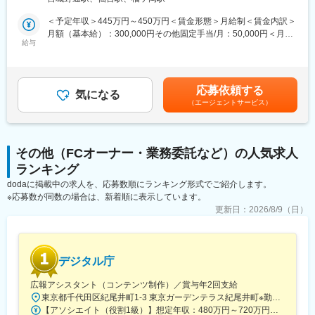
か、住宅性能評価、省エネに係る審査・認証業務など、住宅の安
心・安全のため
＜予定年収＞445万円～450万円＜賃金形態＞月給制＜賃金内訳＞
質の高い多彩なサービスをワンストップで提供しております。
月額（基本給）：300,000円その他固定手当/月：50,000円＜月給
給与
＞350,000円＜昇給有無＞無＜残業手当＞有＜給与補足＞■昇給：
■職務内容：
無■賞与：有（25万円（昨年度実績）*嘱託社員につき規定上は賞
建築基準適合判定資格を活かし、確認検査業務（現場検査）をご
与の支給対象外ですが、例年いくらか支給しております）■時間外
担当いただきます。※所属は東北事務所となりますが、ご自宅から
手当：実労働分【月給内訳】■基本給：30万■手当：資格手当（建
応募依頼する
の直行直帰で物件をご担当いただきます。
気になる
築基準適合判定資格者：5万）賃金はあくまでも目安の金額であ
（エージェントサービス）
り、選考を通じて上下する可能性があります。月給(月額)は固定手
■仕事の流れ：
当を含めた表記です。
1週間前～3日前までに検査場所等がスケジュール登録されます。
分譲物件の検査も多いので、同現場にて複数対応も可能です。検
その他（FCオーナー・業務委託など）の人気求人
査棟数は閑散期で2～3棟/週、繁忙期は5～6棟/週程度です。
ランキング
■組織構成：
dodaに掲載中の求人を、応募数順にランキング形式でご紹介します。
会社全体で約100名程度在籍しております
※応募数が同数の場合は、新着順に表示しています。
（大半が60代以上の者です。80代の者も嘱託勤務にて従事してお
更新日：
2026/8/9（日）
ります）
■働き方：
・残業：無
デジタル庁
・年間休日125日（完全土日祝休み）
※嘱託勤務につき、週の勤務日数は（応）相談
広報アシスタント（コンテンツ制作）／賞与年2回支給
・出勤方法：自宅からの直行直帰のかたちになります。
東京都千代田区紀尾井町1-3 東京ガーデンテラス紀尾井町※勤務地変更の可能性あり※受動喫煙対策あり＜テレワーク・リモートワークについて＞(上長の合意のもと)ご担当いただくプロジェクトの進行に支障のない範囲でリモートワークを実施いただくことが可能です。※職種により、オフィス出勤を必要とする場合があります。
・就業時間：09：00～18：00（休憩：60分）
【アソシエイト（役割1級）】想定年収：480万円～720万円（賞与年2回を含む／フルタイム勤務の場合）※上記年収は経験・能力を考慮のうえ決定します※超過勤務手当は別途支給します▼モデル年収例・年収600万円の場合：月20時間の残業で約665万円程度※給与は「一般職の職員の給与に関する法律」に基づき決定します※ご経験・スキルに応じて、いずれかのグレードでの採用となります