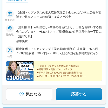
業種未経験歓迎
【全国トップクラスの求人広告代理店】dodaなどの求人広告を電
話でご提案／ニーズの確認・商談アポ設定
仕事内容
【原則自由】★転勤なし※業務の都合により、出社をお願いする機
会もございます。■仙台オフィス宮城県仙台市泉区泉中央一丁目9-
勤務地
2 アバンサール泉中央502※オフィス内のデスク、電話、PCは自
【最寄り駅】
由に利用できます。※受動喫煙対策あり：屋内禁煙＜アクセス＞・
泉中央駅
仙台市地下鉄南北線「泉中央駅」徒歩3分
固定報酬＋インセンティブ【固定報酬時間額】未経験：2500円～
7000円経験者：3000円～7500円※上記の固定報酬時間額にインセ
給与
ンティブ（下記参照）が加算毎月25日締め（前月26日からカウン
ト）で当月末の1回払い例）12月26日～1月25日までの結果を1月
末に支払い【インセンティブについて（規定あり）】■新規アポイ
《全国トップクラスの求人広告代理店》
■固定報酬＋高額インセンティブ
ント獲得1件につき5000円■新規受注1件につき2万5000円■その後
■平均月収89万3000円（新規営業部平均）
の継続受注するたびに2万5000円（※1）■獲得アポイントから1カ
■アポ1件：5000円／受注1件：2万5000円
月200万円以上の売上を達成できれば、売上の5％～10％を支給
■「新人から」高額報酬で稼げる！
■コンサル営業へ転身後は年収3000万円超も可能！
（※2）（※1）リピート受注は営業が獲得してくるため、新規営業
部の方は何もしなくてもインセンティブが発生。そのため毎月受
注を重ねることで、月40万円以上のリピートインセンティブを獲
気になる
応募する
得している方も在籍しています。（※2）インセンディブの割合は
受注額の割引率によって変動します。【新人月収例】契約開始5カ
月／Aさん：月収122万円契約開始7カ月／Bさん：月収107万円契