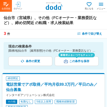
会員登録
ログイン
気になる
メニュー
仙台市（宮城県）、その他（FCオーナー・業務委託な
ど）、締め切間近
の転職・求人検索結果
3
条件で並び替え
件
現在の検索条件
[勤務地]仙台市 [雇用形態]その他（FCオーナー・業務委託など） [こだわり条件ピックアップ]締切間近
新着求人をいつでもチェック
条件の変更
この条件を保存
締切間近
電話営業でアポ取得／平均月収89.3万円／平日のみ／
仙台募集
インターギアソリューション株式会社
その他
転勤なし
5名以上採用
職種未経験歓迎