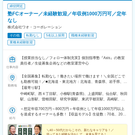
約開始3カ月／Cさん：月収98万円契約開始4カ月／Dさん：月収
締切間近
87万円
塾FCオーナー／未経験歓迎／年収例1000万円可／定年
なし
株式会社ワオ・コーポレーション
その他
転勤なし
5名以上採用
職種未経験歓迎
業種未経験歓迎
【授業担当なし／フォロー体制充実】個別指導塾『Axis』の教室
責任者／生徒募集企画などの教室運営中心
仕事内容
【全国募集】転勤なし！働きたい場所で働けます！＼全国どこで
も勤務可能！／■北海道・東北地方：北海道、青森県、岩手県、秋
勤務地
田県、宮城県、山形県、福島県■関東地方：東京都、千葉県、栃木
【最寄り駅】
県、群馬県、埼玉県、神奈川県、茨城県、山梨県■中部地方：新潟
中崎町駅、西４丁目駅、小柳駅(青森県)、上盛岡駅、仙台駅、秋田
県、富山県、長野県、石川県、福井県、岐阜県、愛知県、静岡
駅、山形駅、曽根田駅、研究学園駅、東武宇都宮駅、高崎駅、南
県、三重県■関西地方：大阪府、滋賀県、京都府、兵庫県、奈良
与野駅、下総中山駅、葛西駅、秋葉原駅、高津駅(神奈川県)、新潟
県、和歌山県■中国・四国地方：岡山県、広島県、鳥取県、島根
＜想定年収700万円～800万円＞年収例として年収1000万円以上
駅、速星駅、野町駅、福井駅、常永駅、本郷駅(長野県)、北方真桑
県、山口県、徳島県、香川県、愛媛県、高知県■九州・沖縄地方：
を達成するオーナーも多数！【収益モデル】生徒数：70名、20坪
駅、音羽町駅、藤が丘駅(愛知県)、南日永駅、草津駅(滋賀県)、烏
給与
福岡県、佐賀県、熊本県、大分県、宮崎県、長崎県、鹿児島県、
／月間授業料売上：245万円費用全合計：139万円→営業利益：
丸駅、大阪上本町駅、西宮駅、大和西大寺駅、五日市駅、鳥取
沖縄県※全国47都道府県にFC本部を開設しています！
106万円／月間・1268万円／年間（利益率43.1％）※まずは《生徒
駅、松江駅、郵便局前駅、山口駅(山口県)、徳島駅、高松駅(香川
50名で年収700万円～800万円》を目安に、高収益構造を構築して
＼40～50代だからこその、新たなキャリアを！／
県)、松山市駅、入明駅、平和通駅、佐賀駅、昭和町通駅、通町筋
培ってきた経験を活かして、未来を育てる！