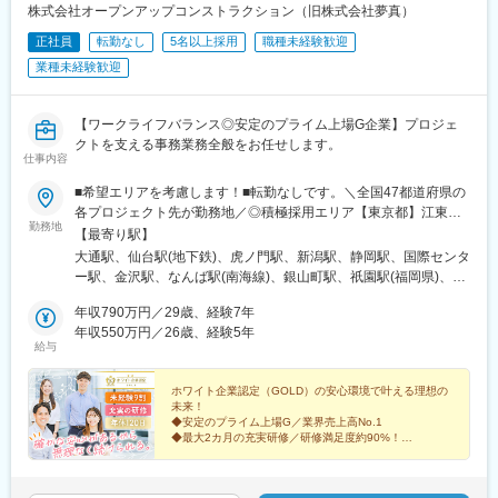
株式会社オープンアップコンストラクション（旧株式会社夢真）
駅、旭橋駅、住吉駅(東京都)、表参道駅、恵比寿駅、代々木八幡
駅、原宿駅、参宮橋駅、西早稲田駅、麹町駅、東新宿駅、新宿
正社員
転勤なし
5名以上採用
職種未経験歓迎
駅、二重橋前駅、秋葉原駅、上野駅、鶯谷駅、京急蒲田駅、宝町
業種未経験歓迎
駅(東京都)、月島駅、茅場町駅、築地駅、三越前駅、新橋駅、中野
新橋駅、下神明駅、新馬場駅、反町駅、鶴見駅、六郷土手駅、高
島町駅、桜木町駅、阪東橋駅、上星川駅、二子新地駅、横須賀
【ワークライフバランス◎安定のプライム上場G企業】プロジェ
駅、新杉田駅、東千葉駅、市川駅、千葉駅、県庁前駅(千葉県)、東
クトを支える事務業務全般をお任せします。
海神駅、北与野駅、加茂宮駅、谷町九丁目駅、天満橋駅、大阪難
仕事内容
波駅、大阪城公園駅、京橋駅(大阪府)、四ツ橋駅、玉造駅、日本橋
■希望エリアを考慮します！■転勤なしです。＼全国47都道府県の
駅(大阪府)、なにわ橋駅、肥後橋駅、阿波座駅、名古屋城駅、大須
各プロジェクト先が勤務地／◎積極採用エリア【東京都】江東
観音駅、栄町駅(愛知県)、祇園四条駅、興戸駅、撮影所前駅、蚕ノ
勤務地
区、渋谷区、新宿区、大田区、調布市、八王子市【神奈川県】横
【最寄り駅】
社駅、神戸駅(兵庫県)、神戸三宮駅(阪急・神戸高速)、元町駅(兵庫
浜市、川崎市、横須賀市【埼玉県】さいたま市、川口市【千葉
大通駅、仙台駅(地下鉄)、虎ノ門駅、新潟駅、静岡駅、国際センタ
県)、西元町駅、三宮駅(神戸新交通)、南公園駅、医療センター
県】千葉市、船橋市★U・Iターン歓迎★車通勤OK（配属先によ
ー駅、金沢駅、なんば駅(南海線)、銀山町駅、祇園駅(福岡県)、県
駅、三宮・花時計前駅、岩屋駅(兵庫県)、西鉄福岡駅、小倉駅(福
る）★社員寮がある勤務地あり（一部、寮費全額補助付きの勤務
庁前駅(沖縄県)、錦糸町駅、新日本橋駅、渋谷駅、人形町駅、小作
岡県)、東比恵駅、大野城駅、春日駅(福岡県)、薬院駅、新札幌
地もあり）★「転勤なし」を選択の際は条件などが多少変動いた
年収790万円／29歳、経験7年
駅、代官山駅、代々木上原駅、明治神宮前駅、南新宿駅、高田馬
駅、すすきの駅、西８丁目駅、西線６条駅、あおば通駅、比治山
します。面接の際にご質問ください。◎本社東京都港区◎営業所
年収550万円／26歳、経験5年
場駅、四ツ谷駅、新宿三丁目駅、新宿西口駅、初台駅、西新宿
橋駅、西川緑道公園駅、県庁通り駅、岡山駅、弥生駅、東中央町
給与
北海道札幌市宮城県仙台市新潟県新潟市静岡県静岡市愛知県名古
駅、都庁前駅、東京駅、有楽町駅、小伝馬町駅、岩本町駅、稲荷
駅、犬山遊園駅、南高崎駅、宇都宮駅東口駅、清原地区市民セン
屋市大阪府大阪市広島県広島市福岡県福岡市沖縄県那覇市
町駅(東京都)、入谷駅(東京都)、蒲田駅、梅屋敷駅(東京都)、京橋
ター前駅、牧志駅、中洲通駅、通町筋駅、慶徳校前駅、幡ケ谷
ホワイト企業認定（GOLD）の安心環境で叶える理想の
駅(東京都)、勝どき駅、八丁堀駅(東京都)、市場前駅、築地市場
駅、板橋駅、銀座駅、西４丁目駅、霞ケ関駅(東京都)、七ツ屋駅、
未来！
駅、日本橋駅(東京都)、東陽町駅、水天宮前駅、浜町駅、内幸町
胡町駅、代々木公園駅、代々木駅、新宿駅(東京メトロ)、西新宿五
◆安定のプライム上場G／業界売上高No.1
駅、新中野駅、大井町駅、五反田駅、立会川駅、大崎広小路駅、
丁目駅、大手町駅(東京都)、日比谷駅、馬喰町駅、京成上野駅、汐
◆最大2カ月の充実研修／研修満足度約90%！
◆年休120日超／ワークライフバランス◎
大崎駅、北品川駅、三ツ沢下町駅、大船駅、馬車道駅、京急鶴見
留駅、東日本橋駅、中野富士見町駅、不動前駅、品川駅、国道
◆男女ともに育休実績あり／ライフステージが変わって
駅、京急川崎駅、港町駅、新丸子駅、洋光台駅、東戸塚駅、港南
駅、平沼橋駅、日本大通り駅、黄金町駅、横須賀中央駅、市川真
も安心♪
台駅、横浜駅、新高島駅、関内駅、生麦駅、伊勢佐木長者町駅、