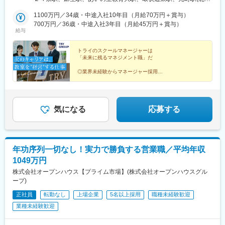
栃木県・群馬県・埼玉県・千葉県・神奈川県■中部■岐阜県・静岡
道)、大谷地駅、野幌駅、岩見沢駅、苫小牧駅、東室蘭駅、北四番
県・愛知県・三重県■関西■京都府・大阪府・滋賀県・兵庫県・奈
1100万円／34歳・中途入社10年目（月給70万円＋賞与）
丁駅、長町南駅、富沢駅、南仙台駅、古川駅、筒井駅(青森県)、上
良県・和歌山県■中国■鳥取県・島根県・岡山県・広島県・山口県
700万円／36歳・中途入社3年目（月給45万円＋賞与）
盛岡駅、秋田駅、山形駅、郡山駅(福島県)、研究学園駅、土浦駅、
給与
■四国■徳島県・香川県・愛媛県・高知県■九州■福岡県・佐賀県・
西那須野駅、渋川駅、桐生駅、北浦和駅、土呂駅、北本駅、上尾
長崎県・大分県・熊本県・宮崎県・鹿児島県・沖縄県【受動喫煙
駅、熊谷駅、北与野駅、せんげん台駅、稲毛海岸駅、成田駅、本
対策】教室内全面禁煙【あなたの好きな街で働けます】全国どこ
トライのスクールマネージャーは
八幡駅(都営線)、行徳駅、津田沼駅、京成船橋駅、西船橋駅、葭川
「未来に残るマネジメント職」だ
でも、あなたの好きな街で働けます。また、転勤は「希望制」で
公園駅、目白駅、巣鴨駅、中村橋駅、大泉学園駅、荻窪駅、茗荷
す。「地域限定社員」として、都道府県をまたぐ転勤がない働き
谷駅、月島駅、亀戸駅、京成曳舟駅、船堀駅、浅草駅(ＴＸ)、綾瀬
◎業界未経験からマネージャー採用
方も選べるため、あなたの理想のライフスタイルに合った働き方
◎「強みを伸ばす」育成体制
駅、北千住駅、葛西駅、西葛西駅、三軒茶屋駅、高田馬場駅、辻
◎完全週休2日＆年休120日
を実現できます。▼勤務地例▼その他、全国各地に教室がありま
堂駅、東戸塚駅、三ツ境駅、新百合ケ丘駅、金沢文庫駅、鶴見
◎「転勤なし」も選べる
す。詳細は別途お問い合わせください。
駅、上大岡駅、横浜駅、平沼橋駅、みなとみらい駅、本郷駅(長野
◎マーケティング、予算管理、人材開発まで幅広いスキ
県)、北長野駅、安茂里駅、篠ノ井駅、南松本駅、新潟駅、大町駅
ルが身に着く
気になる
応募する
(富山県)、野町駅、小松駅、武生駅、桜橋駅(静岡県)、春日町駅、
草薙駅(東海道本線)、長沼駅(静岡県)、静岡駅、吉原本町駅、富士
宮駅、中村公園駅、本山駅(愛知県)、星ケ丘駅(愛知県)、御器所
駅、野並駅、金山駅(愛知県)、尾張一宮駅、春田駅、上飯田駅、勝
年功序列一切なし！実力で勝負する営業職／平均年収
川駅、小幡駅、三郷駅(愛知県)、瀬戸口駅、藤が丘駅(愛知県)、長
1049万円
久手古戦場駅、赤池駅(愛知県)、神沢駅、鳴海駅、南大高駅、有松
駅、知立駅、刈谷駅、太田川駅、前後駅、星川駅(三重県)、鈴鹿市
株式会社オープンハウス【プライム市場】(株式会社オープンハウスグル
駅、津新町駅、大垣駅、岐南駅、少路駅、千里山駅、石橋阪大前
ープ)
駅、茨木駅、枚方市駅、放出駅、四条畷駅、住道駅、千林大宮
正社員
転勤なし
上場企業
5名以上採用
職種未経験歓迎
駅、天王寺駅前駅、大阪上本町駅、新石切駅、平野駅(地下鉄)、鳳
業種未経験歓迎
駅、あびこ駅、武庫之荘駅、逆瀬川駅、尼崎駅(東海道本線)、夙川
駅、六甲道駅、山陽姫路駅、網干駅、西明石駅、四条駅(京都市