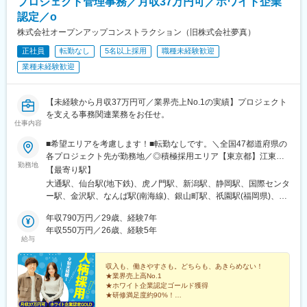
プロジェクト管理事務／月収37万円可／ホワイト企業
成千葉駅、東向島駅、浅草駅、国道駅、南富山駅、北府駅、森小
駅、京急川崎駅、向ケ丘遊園駅、溝の口駅、新丸子駅、京急鶴見
路駅、大阪阿部野橋駅、香櫨園駅、六甲駅、大宮駅(京都府)、西大
認定／o
駅、神奈川駅、港南中央駅、栄町駅(千葉県)、本八幡駅(都営線)、
路三条駅、畝傍駅、宇品二丁目駅、福島町駅、蓮池町通駅、旦過
京成船橋駅、近鉄名古屋駅、荒子駅、大曽根駅、東別院駅、荒畑
株式会社オープンアップコンストラクション（旧株式会社夢真）
駅、西黒崎駅、伊賀駅、香椎宮前駅、箱崎宮前駅、市役所駅(長崎
駅、呼続駅、名鉄一宮駅、大阪梅田駅(阪神線)、天王寺駅、守口
県)、本妙寺入口駅、涙橋駅
正社員
転勤なし
5名以上採用
職種未経験歓迎
駅、岡本駅(兵庫県)、西宮駅(ＪＲ線)、六甲道駅、西鉄福岡駅、西
業種未経験歓迎
鉄香椎駅、桜坂駅、春日駅(福岡県)、有楽町駅、築地市場駅、九品
仏駅、豊島園駅(西武線)、都電雑司ケ谷駅、飛鳥山駅、府中本町
駅、立川南駅、高津駅(神奈川県)、新高島駅、千葉中央駅、京成八
【未経験から月収37万円可／業界売上No.1の実績】プロジェクト
幡駅、東海神駅、名鉄名古屋駅、森下駅(愛知県)、妙音通駅、西一
を支える事務関連業務をお任せ。
宮駅、大阪梅田駅(阪急線)、大阪阿部野橋駅、土居駅(大阪府)、天
仕事内容
神南駅、香椎宮前駅
■希望エリアを考慮します！■転勤なしです。＼全国47都道府県の
各プロジェクト先が勤務地／◎積極採用エリア【東京都】江東
勤務地
区、渋谷区、新宿区、大田区、調布市、八王子市【神奈川県】横
【最寄り駅】
浜市、川崎市、横須賀市【埼玉県】さいたま市、川口市【千葉
大通駅、仙台駅(地下鉄)、虎ノ門駅、新潟駅、静岡駅、国際センタ
県】千葉市、船橋市★U・Iターン歓迎★車通勤OK（配属先によ
ー駅、金沢駅、なんば駅(南海線)、銀山町駅、祇園駅(福岡県)、県
る）★社員寮がある勤務地あり（一部、寮費全額補助付きの勤務
庁前駅(沖縄県)、錦糸町駅、新日本橋駅、渋谷駅、人形町駅、小作
地もあり）★「転勤なし」を選択の際は条件などが多少変動いた
年収790万円／29歳、経験7年
駅、代官山駅、代々木上原駅、明治神宮前駅、南新宿駅、高田馬
します。面接の際にご質問ください。◎本社東京都港区◎営業所
年収550万円／26歳、経験5年
場駅、四ツ谷駅、新宿三丁目駅、新宿西口駅、初台駅、西新宿
給与
北海道札幌市宮城県仙台市新潟県新潟市静岡県静岡市愛知県名古
駅、都庁前駅、東京駅、有楽町駅、小伝馬町駅、岩本町駅、稲荷
屋市大阪府大阪市広島県広島市福岡県福岡市沖縄県那覇市
町駅(東京都)、入谷駅(東京都)、蒲田駅、梅屋敷駅(東京都)、京橋
収入も、働きやすさも。どちらも、あきらめない！
駅(東京都)、勝どき駅、八丁堀駅(東京都)、市場前駅、築地市場
★業界売上高No.1
駅、日本橋駅(東京都)、東陽町駅、水天宮前駅、浜町駅、内幸町
★ホワイト企業認定ゴールド獲得
駅、新中野駅、大井町駅、五反田駅、立会川駅、大崎広小路駅、
★研修満足度約90%！
★未経験でも月収37万円可！