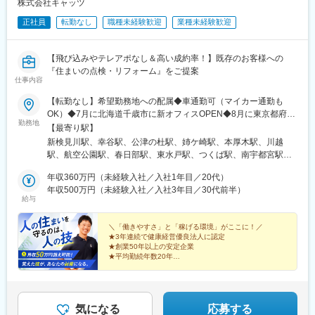
株式会社キャッツ
神宮前駅、赤羽橋駅、京成上野駅、浅草駅、祐天寺駅、蒲田駅、
駅、谷町四丁目駅、なんば駅(地下鉄)、大阪ビジネスパーク駅、心
上町駅、阿佐ケ谷駅、王子駅前駅、荒川区役所前駅、下板橋駅、
正社員
転勤なし
職種未経験歓迎
業種未経験歓迎
斎橋駅、森ノ宮駅、長堀橋駅、近鉄日本橋駅、北浜駅(大阪府)、淀
京王多摩川駅、東村山駅、府中本町駅、牛浜駅、川崎駅、和田塚
屋橋駅、堺東駅、上野芝駅、西三荘駅、堺筋本町駅、名鉄名古屋
駅、茅ケ崎駅、逗子駅、千葉中央駅、本八幡駅(都営線)、平和台駅
駅、名古屋駅、矢場町駅、久屋大通駅、神領駅、荒子川公園駅、
(千葉県)、初富駅、野江内代駅、海老江駅、西長堀駅、谷町九丁目
【飛び込みやテレアポなし＆高い成約率！】既存のお客様への
伏見駅(愛知県)、丸の内駅(愛知県)、栄駅(愛知県)、刈谷市駅、定
駅、ＪＲ難波駅、新深江駅、千林駅、松虫駅、住吉東駅、今川駅
『住まいの点検・リフォーム』をご提案
光寺駅、高蔵寺駅、春日井駅(中央本線)、中部国際空港駅(鉄道)、
仕事内容
(大阪府)、天下茶屋駅、今福鶴見駅、安立町駅、出戸駅、中崎町
京都河原町駅、学研奈良登美ケ丘駅、烏丸駅、小倉駅(京都府)、伊
駅、谷町四丁目駅、箕面駅、茨木市駅、水無瀬駅、豊津駅(大阪
勢田駅、同志社前駅、太秦広隆寺駅、四条駅(京都市営)、ハーバー
【転勤なし】希望勤務地への配属◆車通勤可（マイカー通勤も
府)、枚方市駅、太子橋今市駅、門真市駅、長田駅(大阪府)、柏原
ランド駅、三宮駅(神戸市営)、県庁前駅(兵庫県)、大倉山駅(兵庫
OK）◆7月に北海道千歳市に新オフィスOPEN◆8月に東京都府中
南口駅、伽羅橋駅、南公園駅、西宮駅(ＪＲ線)、川西池田駅、二条
勤務地
県)、三ノ宮駅、市民広場駅、計算科学センター駅、貿易センター
市に新オフィスOPEN◆仙台オフィス採用強化中！■積極採用中＜
【最寄り駅】
城前駅、観月橋駅、寺田駅(京都府)、覚王山駅、尼ケ坂駅、亀島
駅、灘駅、天神南駅、天神駅、平和通駅、博多駅、白木原駅、春
北海道・東北エリア＞千歳オフィス・八戸オフィス・盛岡オフィ
新検見川駅、幸谷駅、公津の杜駅、姉ケ崎駅、本厚木駅、川越
駅、栄駅(愛知県)、川名駅、瑞穂運動場西駅、西高蔵駅、本笠寺
日原駅、渡辺通駅、恵庭駅、新さっぽろ駅、西１１丁目駅、バス
ス仙台オフィス※採用枠4名！積極採用中＜関東エリア＞千葉オフ
駅、航空公園駅、春日部駅、東水戸駅、つくば駅、南宇都宮駅、
駅、本郷駅(愛知県)、原駅(愛知県)、名鉄一宮駅、瀬戸市駅、新豊
センター前駅、豊水すすきの駅、中央区役所前駅、東本願寺前
ィス・市原オフィス・川越オフィス水戸オフィス・宇都宮オフィ
前橋駅、古庄駅、上社駅、金沢駅、甲府駅、安茂里駅、白石駅(函
田駅、犬山口駅、第一通り駅、掛川市役所前駅、大濠公園駅、中
駅、西１５丁目駅、泉中央駅、古川駅、中野栄駅、広瀬通駅、岩
ス・府中オフィス※8月OPEN＜中部エリア＞名古屋オフィス・長
年収360万円（未経験入社／入社1年目／20代）
館本線)、長苗代駅、仙北町駅、小鶴新田駅、土崎駅、安積永盛
央前橋駅、上州富岡駅、西桐生駅、ひばりが丘駅(北海道)、西４丁
切駅、上島駅、高塚駅、遠州小松駅、日吉町駅、曳馬駅、積志
岡オフィス・長野オフィス■その他も募集中・札幌オフィス・秋田
年収500万円（未経験入社／入社3年目／30代前半）
駅、長岡駅、府中駅(東京都)、千歳駅(北海道)、新松戸駅、府中競
目駅、西１１丁目駅、狸小路駅、札幌駅、高輪台駅、御成門駅、
給与
駅、みらい平駅、竜ケ崎駅、研究学園駅、玖村駅、井口駅(広島
オフィス・郡山オフィス・松戸オフィス・成田オフィス・神奈川
馬正門前駅、府中本町駅
とうきょうスカイツリー駅、松陰神社前駅、飛鳥山駅、荒川一中
県)、比治山下駅、矢野駅、向洋駅、岡山駅前駅、三菱自工前駅、
オフィス・所沢オフィス・春日部オフィス・つくばオフィス・前
前駅、板橋区役所前駅、分倍河原駅、関内駅、県庁前駅(千葉県)、
城下駅(岡山県)、栄駅(岡山県)、清輝橋駅、津駅、南四日市駅、島
橋オフィス・静岡オフィス・金沢オフィス・甲府オフィス本社／
＼「働きやすさ」と「稼げる環境」がここに！／
京成八幡駅、流山セントラルパーク駅、野田駅(阪神線)、四天王寺
★3年連続で健康経営優良法人に認定
ケ原駅、明野駅、新鵜沼駅、小泉駅、多治見駅、上呂駅、南草津
東京都渋谷区南平台町15-13 帝都渋谷ビル6F◆アクセス・本社：
前夕陽ケ丘駅、大国町駅、森小路駅、昭和町駅(大阪府)、針中野
★創業50年以上の安定企業
駅、手原駅、栗東駅、上所駅、白山駅(新潟県)、高崎駅、境町駅、
各線「渋谷駅」より徒歩10分京王井の頭線「神泉駅」より徒歩8
★平均勤続年数20年
駅、花園町駅、細井川駅、梅田駅(地下鉄)、守口市駅、市民広場
新伊勢崎駅、小山駅、東宿郷駅、清陵高校前駅、湯本駅、郡山駅
分・各事業所URL：https://www.cats.co.jp/company/office.php
★確実な収入アップ！
駅、桃山御陵前駅、黒川駅(愛知県)、大須観音駅、八事日赤駅、新
(福島県)、郡山富田駅、てだこ浦西駅、美栄橋駅、壺川駅、安里
┗平均月収50万円～
瀬戸駅、新浜松駅、新さっぽろ駅、中央区役所前駅、資生館小学
┗毎月ほぼ全員がインセンティブ獲得！
駅、都通駅、栗野駅、真幸駅、水前寺駅、藤崎宮前駅、河原町駅
校前駅、猿猴橋町駅
┗月収100万円以上の実績もあり
(熊本県)、厚東駅、梶栗郷台地駅、岩国駅、磯鶏駅、青笹駅、金ケ
気になる
応募する
崎駅、青森駅、吹越駅、西金沢駅、西泉駅、銀座一丁目駅、新板