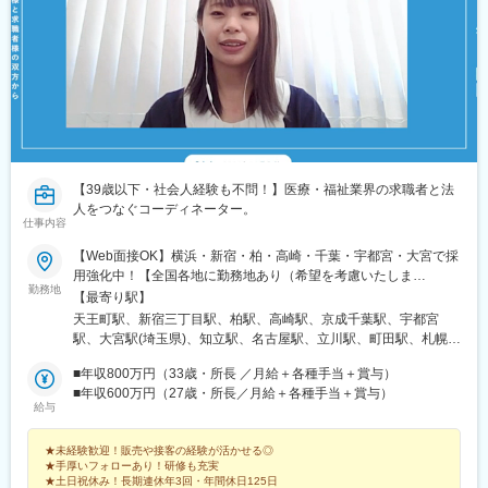
駅、三宮・花時計前駅、岩屋駅(兵庫県)、西鉄福岡駅、小倉駅(福
よみうりランド駅、泉体育館駅、南平駅、川崎駅、押上駅、京急
岡県)、東比恵駅、大野城駅、春日駅(福岡県)、薬院駅、新札幌
蒲田駅、梅坪駅、近鉄名古屋駅、南荒子駅、中川原駅、商工会議
駅、すすきの駅、西８丁目駅、西線６条駅、あおば通駅、比治山
所前駅、烏丸御池駅、なかもず駅、谷町九丁目駅、西大橋駅、南
橋駅、西川緑道公園駅、県庁通り駅、岡山駅、弥生駅、東中央町
方駅(大阪府)、中山観音駅、阪神国道駅、的場町駅、横川駅(広島
駅、犬山遊園駅、南高崎駅、宇都宮駅東口駅、清原地区市民セン
県)、神田駅(鹿児島県)、おもろまち駅、千葉みなと駅、東中山
ター前駅、牧志駅、中洲通駅、通町筋駅、慶徳校前駅、幡ケ谷
駅、上野御徒町駅、本所吾妻橋駅、名古屋駅、福井城址大名町
駅、板橋駅、銀座駅、西４丁目駅、霞ケ関駅(東京都)、七ツ屋駅、
駅、丸太町駅(京都市営)、鶴橋駅、本町駅、新大阪駅、西宮駅(Ｊ
胡町駅、代々木公園駅、代々木駅、新宿駅(東京メトロ)、西新宿五
Ｒ線)、猿猴橋町駅、横川駅、中洲通駅
丁目駅、大手町駅(東京都)、日比谷駅、馬喰町駅、京成上野駅、汐
留駅、東日本橋駅、中野富士見町駅、不動前駅、品川駅、国道
【39歳以下・社会人経験も不問！】医療・福祉業界の求職者と法
駅、平沼橋駅、日本大通り駅、黄金町駅、横須賀中央駅、市川真
人をつなぐコーディネーター。
間駅、新千葉駅、与野駅、宮原駅、大江橋駅、三条駅(京都府)、常
仕事内容
盤駅(京都府)、大宮駅(京都府)、旧居留地・大丸前駅、花隈駅、神
【Web面接OK】横浜・新宿・柏・高崎・千葉・宇都宮・大宮で採
戸三宮駅(阪神)、中埠頭駅、春日野道駅(阪神線)、赤坂駅(福岡
用強化中！【全国各地に勤務地あり（希望を考慮いたしま
県)、西小倉駅、旦過駅、狸小路駅、西線９条旭山公園通駅、勾当
勤務地
す！）】＜拠点所在地＞東京・神奈川・千葉・埼玉・北海道・栃
台公園駅、柳川駅、常盤駅(岡山県)、大雲寺前駅、鵜沼駅、宇都宮
【最寄り駅】
木・群馬・愛知・静岡・宮城・福島・新潟・長野・石川・京都・
駅、鹿児島中央駅、水道町駅、下板橋駅
天王町駅、新宿三丁目駅、柏駅、高崎駅、京成千葉駅、宇都宮
大阪・広島・福岡・熊本＜配属先オフィス＞新宿オフィス／立川
駅、大宮駅(埼玉県)、知立駅、名古屋駅、立川駅、町田駅、札幌
オフィス／町田オフィス／横浜オフィス／千葉オフィス／柏オフ
駅、三島駅、静岡駅、広瀬通駅、郡山富田駅、新潟駅、松本駅、
ィス／大宮オフィス／札幌オフィス／宇都宮オフィス／高崎オフ
■年収800万円（33歳・所長 ／月給＋各種手当＋賞与）
金沢駅、京都駅、西中島南方駅、銀山町駅、博多駅、小倉駅(福岡
ィス／名古屋オフィス／知立オフィス／三島オフィス／静岡オフ
■年収600万円（27歳・所長／月給＋各種手当＋賞与）
県)、熊本城・市役所前駅、星川駅、新宿御苑前駅、近鉄名古屋
給与
ィス／仙台オフィス／郡山オフィス／新潟オフィス／松本オフィ
駅、西国立駅、さっぽろ駅、三島広小路駅、日吉町駅、あおば通
ス／金沢オフィス／京都オフィス／大阪オフィス／広島オフィス
駅、北松本駅、北鉄金沢駅、南方駅(大阪府)、稲荷町駅(広島県)、
★未経験歓迎！販売や接客の経験が活かせる◎
／博多オフィス／小倉オフィス／ 熊本オフィス※各拠点について
祇園駅(福岡県)、平和通駅、花畑町駅、保土ケ谷駅、新宿駅(東京
★手厚いフォローあり！研修も充実
は、当社HP『拠点一覧』もご確認ください※受動喫煙対策：オフ
メトロ)、立川南駅、北１２条駅、新静岡駅、仙台駅(地下鉄)、西
★土日祝休み！長期連休年3回・年間休日125日