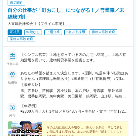
締切間近
橋駅、扇町駅(大阪府)、虎ノ門ヒルズ駅、竹芝駅、赤坂駅(東京
自分の仕事が「町おこし」につながる！／営業職／未
都)、国会議事堂前駅、日比谷駅、名鉄名古屋駅、矢場町駅
経験9割
大東建託株式会社【プライム市場】
正社員
転勤なし
上場企業
5名以上採用
職種未経験歓迎
業種未経験歓迎
【シンプル営業】土地を持っている方のお宅へ訪問し、土地の有
効活用を用いて、建物賃貸事業を提案します。
仕事内容
あなたの希望を踏まえて決定します。※原則、転居を伴う転勤はあ
りません（管理職は転勤あり）※車通勤可（社有車貸与）※受動喫
勤務地
煙対策あり※支店ごと常に募集人数の変動があります。配属希望支
【最寄り駅】
店の空き状況は、ご応募時にご確認ください【本社】東京都港区
旭川四条駅、苗穂駅、苫小牧駅、本八戸駅、青森駅、泉外旭川
港南2-16-1 品川イーストワンタワー21～24階（各線「品川駅」
駅、岩手飯岡駅、泉中央駅、美田園駅、鶴岡駅、山形駅、福島駅
港南口より徒歩2分）◎勤務地限定制度あり…社員一人ひとりの生
(福島県)、郡山駅(福島県)、上所駅、長岡駅、長野駅、西上田駅、
活事情に配慮して働きやすい環境づくりを進めています。
【年収例】
松本駅、不二越駅、金沢駅、新福井駅、江曽島駅、小山駅、太田
■2300万円／入社3年目／月収48万円＋歩合給・賞与（年間1724
駅(群馬県)、前橋大島駅、高崎駅、新白岡駅、上熊谷駅、北上尾
給与
万円）
駅、加茂宮駅、武蔵浦和駅、川口元郷駅、新河岸駅、入曽駅、志
木駅、東所沢駅、春日部駅、越谷駅、三郷中央駅、水戸駅、つく
その土地に住む人を増やし、賑わいを創出、そして新し
ば駅、守谷駅、柏の葉キャンパス駅、公津の杜駅、県庁前駅(千葉
い街に生まれ変わる。あなたの提案が「町おこし」にも
県)、上総村上駅、八千代緑が丘駅、東松戸駅、西船橋駅、三鷹
つながっていきます。