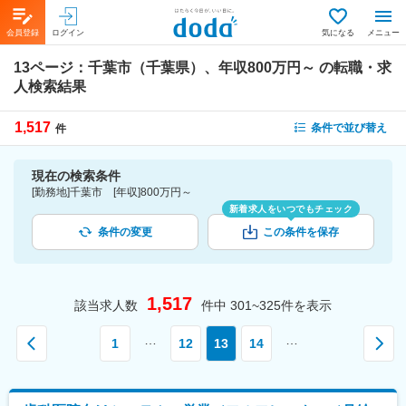
会員登録
ログイン
気になる
メニュー
13ページ：
千葉市（千葉県）、年収800万円～
の転職・求
人検索結果
1,517
条件で並び替え
件
現在の検索条件
[勤務地]千葉市 [年収]800万円～
新着求人をいつでもチェック
条件の変更
この条件を保存
1,517
該当求人数
件中
301~325
件を表示
…
…
1
12
13
14