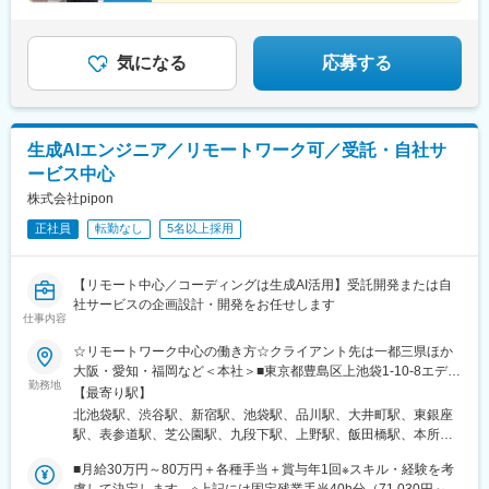
大崎駅、北品川駅、三ツ沢下町駅、大船駅、馬車道駅、京急鶴見
★年間休日120日！
駅、京急川崎駅、港町駅、新丸子駅、洋光台駅、東戸塚駅、港南
★転勤なし＆希望勤務地考慮！
台駅、横浜駅、新高島駅、関内駅、生麦駅、伊勢佐木長者町駅、
★資格取得支援あり！
和田町駅、鷺沼駅、川崎駅、高津駅(神奈川県)、よみうりランドス
気になる
応募する
テイション駅、南橋本駅、大和駅(神奈川県)、中央林間駅、汐入
駅、鶴ケ峰駅、根岸駅(神奈川県)、杉田駅(神奈川県)、栄町駅(千葉
県)、千葉中央駅、国府台駅、千葉ニュータウン中央駅、京成千葉
駅、大森台駅、蘇我駅、本千葉駅、葭川公園駅、浜野駅、京成船
生成AIエンジニア／リモートワーク可／受託・自社サ
橋駅、新船橋駅、公津の杜駅、柏駅、船橋駅、印旛日本医大駅、
ービス中心
印西牧の原駅、鉄道博物館駅、さいたま新都心駅、川口駅、北大
宮駅、大宮駅(埼玉県)、東大宮駅、与野本町駅、南与野駅、北本
株式会社pipon
駅、和光市駅、浦和駅、今羽駅、東宮原駅、大阪上本町駅、本町
正社員
転勤なし
5名以上採用
駅、谷町四丁目駅、なんば駅(地下鉄)、大阪ビジネスパーク駅、心
斎橋駅、森ノ宮駅、長堀橋駅、近鉄日本橋駅、北浜駅(大阪府)、淀
屋橋駅、堺東駅、上野芝駅、西三荘駅、堺筋本町駅、名鉄名古屋
【リモート中心／コーディングは生成AI活用】受託開発または自
駅、名古屋駅、矢場町駅、久屋大通駅、神領駅、荒子川公園駅、
社サービスの企画設計・開発をお任せします
伏見駅(愛知県)、丸の内駅(愛知県)、栄駅(愛知県)、刈谷市駅、定
仕事内容
光寺駅、高蔵寺駅、春日井駅(中央本線)、中部国際空港駅(鉄道)、
☆リモートワーク中心の働き方☆クライアント先は一都三県ほか
京都河原町駅、学研奈良登美ケ丘駅、烏丸駅、小倉駅(京都府)、伊
大阪・愛知・福岡など＜本社＞■東京都豊島区上池袋1‐10‐8エデン
勢田駅、同志社前駅、太秦広隆寺駅、四条駅(京都市営)、ハーバー
勤務地
上池袋7階◇駅から徒歩5分以内◇テレワーク・在宅OK
ランド駅、三宮駅(神戸市営)、県庁前駅(兵庫県)、大倉山駅(兵庫
【最寄り駅】
県)、三ノ宮駅、市民広場駅、計算科学センター駅、貿易センター
北池袋駅、渋谷駅、新宿駅、池袋駅、品川駅、大井町駅、東銀座
駅、灘駅、天神南駅、天神駅、平和通駅、博多駅、白木原駅、春
駅、表参道駅、芝公園駅、九段下駅、上野駅、飯田橋駅、本所吾
日原駅、渡辺通駅、恵庭駅、新さっぽろ駅、西１１丁目駅、バス
妻橋駅、東陽町駅、中目黒駅、京急蒲田駅、世田谷駅、中野駅(東
■月給30万円～80万円＋各種手当＋賞与年1回※スキル・経験を考
センター前駅、豊水すすきの駅、中央区役所前駅、東本願寺前
京都)、南阿佐ケ谷駅、王子駅、荒川二丁目駅、新板橋駅、練馬