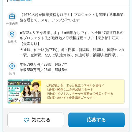
仏駅、豊島園駅(西武線)、都電雑司ケ谷駅、飛鳥山駅、府中本町
駅、立川南駅、高津駅(神奈川県)、新高島駅、千葉中央駅、京成八
【1670名超が国家資格を取得！】プロジェクトを管理する事務業
幡駅、東海神駅、名鉄名古屋駅、森下駅(愛知県)、妙音通駅、西一
務を通じて、スキルアップが叶います
宮駅、大阪梅田駅(阪急線)、大阪阿部野橋駅、土居駅(大阪府)、天
仕事内容
神南駅、香椎宮前駅
■希望エリアを考慮します！■転勤なしです。＼全国47都道府県の
各プロジェクト先が勤務地／◎積極採用エリア【東京都】江東
勤務地
区、渋谷区、新宿区、大田区、調布市、八王子市【神奈川県】横
【最寄り駅】
浜市、川崎市、横須賀市【埼玉県】さいたま市、川口市【千葉
大通駅、仙台駅(地下鉄)、虎ノ門駅、新潟駅、静岡駅、国際センタ
県】千葉市、船橋市★U・Iターン歓迎★車通勤OK（配属先によ
ー駅、金沢駅、なんば駅(南海線)、銀山町駅、祇園駅(福岡県)、県
る）★社員寮がある勤務地あり（一部、寮費全額補助付きの勤務
庁前駅(沖縄県)、錦糸町駅、新日本橋駅、渋谷駅、人形町駅、小作
地もあり）★「転勤なし」を選択の際は条件などが多少変動いた
年収790万円／29歳、経験7年
駅、代官山駅、代々木上原駅、明治神宮前駅、南新宿駅、高田馬
します。面接の際にご質問ください。◎本社東京都港区◎営業所
年収550万円／26歳、経験5年
場駅、四ツ谷駅、新宿三丁目駅、新宿西口駅、初台駅、西新宿
給与
北海道札幌市宮城県仙台市新潟県新潟市静岡県静岡市愛知県名古
駅、都庁前駅、東京駅、有楽町駅、小伝馬町駅、岩本町駅、稲荷
屋市大阪府大阪市広島県広島市福岡県福岡市沖縄県那覇市
町駅(東京都)、入谷駅(東京都)、蒲田駅、梅屋敷駅(東京都)、京橋
＼未経験から、ずっと役立つスキルを習得／
駅(東京都)、勝どき駅、八丁堀駅(東京都)、市場前駅、築地市場
《成長》90％以上が未経験スタート
駅、日本橋駅(東京都)、東陽町駅、水天宮前駅、浜町駅、内幸町
《研修》ビジネスマナーから実務まで幅広く学べる
駅、新中野駅、大井町駅、五反田駅、立会川駅、大崎広小路駅、
《取得》ホワイト企業認定ゴールド
《収入》未経験から月収37万円も可
大崎駅、北品川駅、三ツ沢下町駅、大船駅、馬車道駅、京急鶴見
《休暇》年間休日120日
駅、京急川崎駅、港町駅、新丸子駅、洋光台駅、東戸塚駅、港南
《実績》業界売上高No.1
台駅、横浜駅、新高島駅、関内駅、生麦駅、伊勢佐木長者町駅、
和田町駅、鷺沼駅、川崎駅、高津駅(神奈川県)、よみうりランドス
気になる
応募する
テイション駅、南橋本駅、大和駅(神奈川県)、中央林間駅、汐入
駅、鶴ケ峰駅、根岸駅(神奈川県)、杉田駅(神奈川県)、栄町駅(千葉