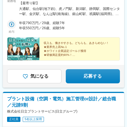
勤務地
区、渋谷区、新宿区、大田区、調布市、八王子市【神奈川県】横
【最寄り駅】
浜市、川崎市、横須賀市【埼玉県】さいたま市、川口市【千葉
大通駅、仙台駅(地下鉄)、虎ノ門駅、新潟駅、静岡駅、国際センタ
県】千葉市、船橋市★U・Iターン歓迎★車通勤OK（配属先によ
ー駅、金沢駅、なんば駅(南海線)、銀山町駅、祇園駅(福岡県)、県
る）★社員寮がある勤務地あり（一部、寮費全額補助付きの勤務
庁前駅(沖縄県)、錦糸町駅、新日本橋駅、渋谷駅、人形町駅、小作
地もあり）★「転勤なし」を選択の際は条件などが多少変動いた
年収790万円／29歳、経験7年
駅、代官山駅、代々木上原駅、明治神宮前駅、南新宿駅、高田馬
します。面接の際にご質問ください。◎本社東京都港区◎営業所
年収550万円／26歳、経験5年
場駅、四ツ谷駅、新宿三丁目駅、新宿西口駅、初台駅、西新宿
給与
北海道札幌市宮城県仙台市新潟県新潟市静岡県静岡市愛知県名古
駅、都庁前駅、東京駅、有楽町駅、小伝馬町駅、岩本町駅、稲荷
屋市大阪府大阪市広島県広島市福岡県福岡市沖縄県那覇市
町駅(東京都)、入谷駅(東京都)、蒲田駅、梅屋敷駅(東京都)、京橋
収入も、働きやすさも。どちらも、あきらめない！
駅(東京都)、勝どき駅、八丁堀駅(東京都)、市場前駅、築地市場
★業界売上高No.1
駅、日本橋駅(東京都)、東陽町駅、水天宮前駅、浜町駅、内幸町
★ホワイト企業認定ゴールド獲得
駅、新中野駅、大井町駅、五反田駅、立会川駅、大崎広小路駅、
★研修満足度約90%！
★未経験でも月収37万円可！
大崎駅、北品川駅、三ツ沢下町駅、大船駅、馬車道駅、京急鶴見
★年間休日120日！
駅、京急川崎駅、港町駅、新丸子駅、洋光台駅、東戸塚駅、港南
★転勤なし＆希望勤務地考慮！
台駅、横浜駅、新高島駅、関内駅、生麦駅、伊勢佐木長者町駅、
★資格取得支援あり！
和田町駅、鷺沼駅、川崎駅、高津駅(神奈川県)、よみうりランドス
気になる
応募する
テイション駅、南橋本駅、大和駅(神奈川県)、中央林間駅、汐入
駅、鶴ケ峰駅、根岸駅(神奈川県)、杉田駅(神奈川県)、栄町駅(千葉
県)、千葉中央駅、国府台駅、千葉ニュータウン中央駅、京成千葉
駅、大森台駅、蘇我駅、本千葉駅、葭川公園駅、浜野駅、京成船
プラント設備（空調・電気）施工管理or設計／総合職
橋駅、新船橋駅、公津の杜駅、柏駅、船橋駅、印旛日本医大駅、
／元請9割
印西牧の原駅、鉄道博物館駅、さいたま新都心駅、川口駅、北大
宮駅、大宮駅(埼玉県)、東大宮駅、与野本町駅、南与野駅、北本
株式会社日立プラントサービス(日立グループ)
駅、和光市駅、浦和駅、今羽駅、東宮原駅、大阪上本町駅、本町
正社員
5名以上採用
駅、谷町四丁目駅、なんば駅(地下鉄)、大阪ビジネスパーク駅、心
斎橋駅、森ノ宮駅、長堀橋駅、近鉄日本橋駅、北浜駅(大阪府)、淀