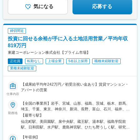
間駅、新千葉駅、与野駅、宮原駅、大江橋駅、三条駅(京都府)、常
和田町駅、鷺沼駅、川崎駅、高津駅(神奈川県)、よみうりランドス
盤駅(京都府)、大宮駅(京都府)、旧居留地・大丸前駅、花隈駅、神
気になる
応募する
テイション駅、南橋本駅、大和駅(神奈川県)、中央林間駅、汐入
戸三宮駅(阪神)、中埠頭駅、春日野道駅(阪神線)、赤坂駅(福岡
駅、鶴ケ峰駅、根岸駅(神奈川県)、杉田駅(神奈川県)、栄町駅(千葉
県)、西小倉駅、旦過駅、狸小路駅、西線９条旭山公園通駅、勾当
県)、千葉中央駅、国府台駅、千葉ニュータウン中央駅、京成千葉
台公園駅、柳川駅、常盤駅(岡山県)、大雲寺前駅、鵜沼駅、宇都宮
駅、大森台駅、蘇我駅、本千葉駅、葭川公園駅、浜野駅、京成船
駅、鹿児島中央駅、水道町駅、下板橋駅
締切間近
橋駅、新船橋駅、公津の杜駅、柏駅、船橋駅、印旛日本医大駅、
投資に回せる余裕が手に入る土地活用営業／平均年収
印西牧の原駅、鉄道博物館駅、さいたま新都心駅、川口駅、北大
宮駅、大宮駅(埼玉県)、東大宮駅、与野本町駅、南与野駅、北本
819万円
駅、和光市駅、浦和駅、今羽駅、東宮原駅、大阪上本町駅、本町
東建コーポレーション株式会社【プライム市場】
駅、谷町四丁目駅、なんば駅(地下鉄)、大阪ビジネスパーク駅、心
正社員
転勤なし
上場企業
5名以上採用
職種未経験歓迎
斎橋駅、森ノ宮駅、長堀橋駅、近鉄日本橋駅、北浜駅(大阪府)、淀
屋橋駅、堺東駅、上野芝駅、西三荘駅、堺筋本町駅、名鉄名古屋
業種未経験歓迎
駅、名古屋駅、矢場町駅、久屋大通駅、神領駅、荒子川公園駅、
伏見駅(愛知県)、丸の内駅(愛知県)、栄駅(愛知県)、刈谷市駅、定
光寺駅、高蔵寺駅、春日井駅(中央本線)、中部国際空港駅(鉄道)、
【成果給平均年242万円／初受注祝い金あり】賃貸マンション・
京都河原町駅、学研奈良登美ケ丘駅、烏丸駅、小倉駅(京都府)、伊
アパートの営業
仕事内容
勢田駅、同志社前駅、太秦広隆寺駅、四条駅(京都市営)、ハーバー
ランド駅、三宮駅(神戸市営)、県庁前駅(兵庫県)、大倉山駅(兵庫
【全国の事業所】岩手、宮城、山形、福島、茨城、栃木、群馬、
県)、三ノ宮駅、市民広場駅、計算科学センター駅、貿易センター
埼玉、千葉、東京、神奈川、新潟、長野、富山、石川、福井、岐
駅、灘駅、天神南駅、天神駅、平和通駅、博多駅、白木原駅、春
勤務地
阜、静岡、愛知、三重、滋賀、京都、大阪、兵庫、奈良、島根、
【最寄り駅】
日原駅、渡辺通駅、恵庭駅、新さっぽろ駅、西１１丁目駅、バス
鳥取、岡山、広島、山口、愛媛、高知、福岡、長崎、熊本、大
仙北町駅、美田園駅、泉中央駅、蔵王駅、湯本駅、福島学院前
センター前駅、豊水すすきの駅、中央区役所前駅、東本願寺前
分、宮崎、鹿児島、沖縄◎U・Iターン歓迎します◎転居を伴う異
駅、日和田駅、水戸駅、鹿島神宮駅、ひたち野うしく駅、研究学
駅、西１５丁目駅、泉中央駅、古川駅、中野栄駅、広瀬通駅、岩
動がない＜勤務地限定制度＞もあります※最寄りの支店（勤務地）
園駅、守谷駅、雀宮駅、小山駅、竜舞駅、新前橋駅、佐野のわた
切駅、上島駅、高塚駅、遠州小松駅、日吉町駅、曳馬駅、積志
はHPより確認できます企業・IR情報ページから「全国支店情報」
【年収例】
し駅、新潟駅、善光寺下駅、平田駅(長野県)、東武宇都宮駅、京成