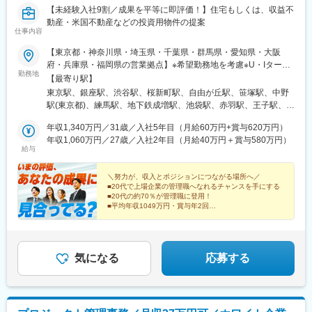
営)、西院駅(阪急線)、宇治駅(奈良線)、新田辺駅、松井山手駅、彦
【未経験入社9割／成果を平等に即評価！】住宅もしくは、収益不
根駅、大和八木駅、大元駅、高島駅(岡山県)、米子駅、山口駅(山
動産・米国不動産などの投資用物件の提案
口県)、琴芝駅、宇部駅、緑井駅、大町駅(広島県)、県病院前駅、
仕事内容
河戸帆待川駅、大原駅(広島県)、西広島駅、西高屋駅、西条駅(広
島県)、呉駅、三原駅、瓦町駅、栗林公園駅、佐古駅、横河原駅、
【東京都・神奈川県・埼玉県・千葉県・群馬県・愛知県・大阪
デンテツターミナルビル前駅、下曽根駅、九州工大前駅、戸畑
府・兵庫県・福岡県の営業拠点】※希望勤務地を考慮※U・Iターン
勤務地
駅、平和通駅、城野駅(日豊本線)、徳力公団前駅、黒崎駅前駅、折
歓迎＜東京・神奈川・埼玉・千葉＞丸の内、銀座、渋谷、桜新
【最寄り駅】
尾駅、永犬丸駅、長者原駅、酒殿駅、福工大前駅、香椎花園前
町、自由が丘、笹塚、中野、練馬、成増、池袋、赤羽、王子、北
東京駅、銀座駅、渋谷駅、桜新町駅、自由が丘駅、笹塚駅、中野
駅、千早駅、箱崎駅、唐津駅、諏訪神社駅、肥前古賀駅、光の森
千住、錦糸町北、錦糸町南、金町、新小岩、西新井、西葛西、大
駅(東京都)、練馬駅、地下鉄成増駅、池袋駅、赤羽駅、王子駅、北
駅、肥後大津駅、県立体育館前駅、郡元・南駅、谷山駅(鹿児島市
井町、蒲田、荻窪、調布、吉祥寺、府中、立川、町田、幸、大
千住駅、錦糸町駅、金町駅(東京都)、新小岩駅、西新井駅、西葛西
電)、上塩屋駅、滝尾駅、南宮崎駅、浦添前田駅、竜王駅、円山公
船、藤沢、茅ケ崎、中山、登戸、溝の口、武蔵小杉、元住吉、川
年収1,340万円／31歳／入社5年目（月給60万円+賞与620万円）
駅、大井町駅、蒲田駅、荻窪駅、調布駅、吉祥寺駅、府中駅(東京
園駅、西線１４条駅、東屯田通駅、新琴似駅、長町駅、西桐生
崎、綱島、鶴見、横浜、保土ヶ谷、上大岡、大宮西、大宮、浦
年収1,060万円／27歳／入社2年目（月給40万円＋賞与580万円）
都)、立川駅、町田駅、大船駅、藤沢駅、茅ケ崎駅、中山駅(神奈川
給与
駅、さいたま新都心駅、京成成田駅、京成八幡駅、新津田沼駅、
和、浦和中央、武蔵浦和、川口、浦安、柏、本八幡、船橋、千葉
県)、川崎駅、登戸駅、武蔵溝ノ口駅、武蔵小杉駅、元住吉駅、綱
船橋駅、京成西船駅、千葉中央駅、千石駅、富士見台駅、勝どき
＜群馬＞太田＜愛知＞名駅、刈谷、浄心、高畑、大曽根、本陣、
島駅、鶴見駅、横浜駅、保土ケ谷駅、上大岡駅、大宮駅(埼玉県)、
駅、亀戸水神駅、曳舟駅、田原町駅(東京都)、西太子堂駅、下落合
金山、御器所、本山、新瑞橋、一宮＜大阪＞守口、豊中、高槻、
＼努力が、収入とポジションにつながる場所へ／
浦和駅、武蔵浦和駅、川口駅、葭川公園駅、浦安駅(千葉県)、柏
■20代で上場企業の管理職へなれるチャンスを手にする
駅、京急鶴見駅、南富山駅前駅、たけふ新駅、入江岡駅、中村日
堺東、梅田、天王寺、放出＜兵庫＞岡本、西宮、六甲道＜福岡＞
駅、本八幡駅(総武線)、船橋駅、太田駅(群馬県)、韮川駅、名古屋
■20代の約70％が管理職に登用！
赤駅、東別院駅、名鉄一宮駅、平安通駅、徳重駅、千林駅、天王
天神、香椎、大橋、六本松、西新、久留米、春日原★平均年収
駅、刈谷駅、浄心駅、高畑駅、平安通駅、本陣駅、金山駅(愛知
■平均年収1049万円・賞与年2回
寺駅、谷町九丁目駅、我孫子町駅、さくら夙川駅、新在家駅、姫
1,049万円20代の約70％が管理職に登用！
■昇給・昇格年4回。次の機会を待たせない
県)、御器所駅、本山駅(愛知県)、新瑞橋駅、尾張一宮駅、梅田駅
路駅、烏丸駅、西院駅(京福線)、宇治駅(京阪線)、京田辺駅、八木
■圧倒的成長を遂げるメガベンチャー
(地下鉄)、東梅田駅、天王寺駅前駅、放出駅、堺東駅、高槻市駅、
西口駅、古市駅(広島県)、広大附属学校前駅、広電西広島・己斐
豊中駅、守口市駅、摂津本山駅、西宮駅、新在家駅、天神駅、香
駅、栗林公園北口駅、栗林駅、はりまや橋駅、小倉駅(福岡県)、城
椎駅、大橋駅(福岡県)、六本松駅、西新駅、西鉄久留米駅、春日原
気になる
応募する
野駅(北九州高速鉄道)、徳力嵐山口駅、黒崎駅、三ケ森駅、原町
駅、二重橋前駅、東銀座駅、奥沢駅、幡ケ谷駅、豊島園駅(都営
駅、西鉄千早駅、箱崎九大前駅、新大工町駅、上熊本駅(路面電
線)、成増駅、東池袋駅、赤羽岩淵駅、王子駅前駅、住吉駅(東京
車)、郡元駅(鹿児島市電)、谷山駅(指宿枕崎線)、ロープウェイ入口
都)、京成金町駅、下神明駅、京急蒲田駅、布田駅、井の頭公園
駅、中央図書館前駅、太子堂駅、本八幡駅(総武線)、東海神駅、京
駅、府中競馬正門前駅、立川北駅、富士見町駅(神奈川県)、石上