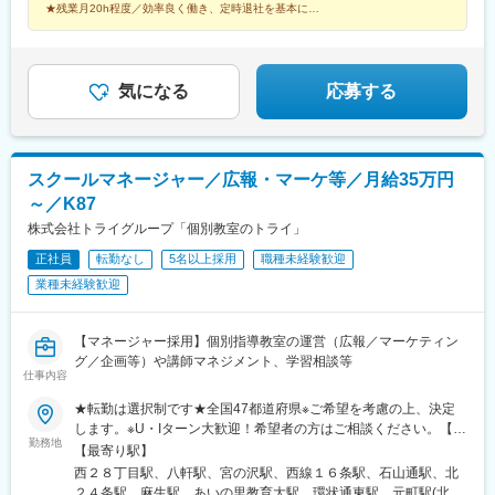
ィス内禁煙
松本駅、七ツ屋駅、新大阪駅、胡町駅、櫛田神社前駅、旦過駅、
★残業月20h程度／効率良く働き、定時退社を基本に！
★社員定着率98％！平均年齢28.6歳
通町筋駅
気になる
応募する
スクールマネージャー／広報・マーケ等／月給35万円
～／K87
株式会社トライグループ「個別教室のトライ」
正社員
転勤なし
5名以上採用
職種未経験歓迎
業種未経験歓迎
【マネージャー採用】個別指導教室の運営（広報／マーケティン
グ／企画等）や講師マネジメント、学習相談等
仕事内容
★転勤は選択制です★全国47都道府県※ご希望を考慮の上、決定
します。※U・Iターン大歓迎！希望者の方はご相談ください。【募
勤務地
集エリア】全国47都道府県■北海道・東北■北海道・青森県・岩手
【最寄り駅】
県・宮城県・秋田県・山形県・福島県■北陸・甲信越■新潟県・富
西２８丁目駅、八軒駅、宮の沢駅、西線１６条駅、石山通駅、北
山県・石川県・福井県・山梨県・長野県■関東■東京都・茨城県・
２４条駅、麻生駅、あいの里教育大駅、環状通東駅、元町駅(北海