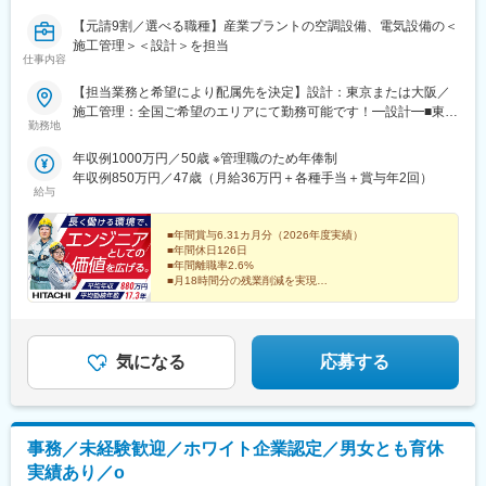
屋橋駅、堺東駅、上野芝駅、西三荘駅、堺筋本町駅、名鉄名古屋
【元請9割／選べる職種】産業プラントの空調設備、電気設備の＜
駅、名古屋駅、矢場町駅、久屋大通駅、神領駅、荒子川公園駅、
施工管理＞＜設計＞を担当
伏見駅(愛知県)、丸の内駅(愛知県)、栄駅(愛知県)、刈谷市駅、定
仕事内容
光寺駅、高蔵寺駅、春日井駅(中央本線)、中部国際空港駅(鉄道)、
【担当業務と希望により配属先を決定】設計：東京または大阪／
京都河原町駅、学研奈良登美ケ丘駅、烏丸駅、小倉駅(京都府)、伊
施工管理：全国ご希望のエリアにて勤務可能です！━設計━■東京
勢田駅、同志社前駅、太秦広隆寺駅、四条駅(京都市営)、ハーバー
勤務地
本社東京都台東区東上野2-16-1上野イーストタワー■関西支店大阪
ランド駅、三宮駅(神戸市営)、県庁前駅(兵庫県)、大倉山駅(兵庫
府大阪市中央区本町1-8-12 オーク堺筋本町ビル━施工管理━原
県)、三ノ宮駅、市民広場駅、計算科学センター駅、貿易センター
年収例1000万円／50歳 ※管理職のため年俸制
則、北海道～九州の下記エリア内の事業所・現場※初任地は以下都
駅、灘駅、天神南駅、天神駅、平和通駅、博多駅、白木原駅、春
年収例850万円／47歳（月給36万円＋各種手当＋賞与年2回）
道府県より希望を考慮します※各エリア内および近隣県への長期出
日原駅、渡辺通駅、恵庭駅、新さっぽろ駅、西１１丁目駅、バス
給与
張が生じる場合があります（平均工期1～2年／★休日の帰省支援
センター前駅、豊水すすきの駅、中央区役所前駅、東本願寺前
制度あり！）■北海道エリア■東北エリア（青森県・宮城県・山形
駅、西１５丁目駅、泉中央駅、古川駅、中野栄駅、広瀬通駅、岩
■年間賞与6.31カ月分（2026年度実績）
県・岩手県・福島県） ■北関東・新潟エリア（茨城県・栃木県・
切駅、上島駅、高塚駅、遠州小松駅、日吉町駅、曳馬駅、積志
■年間休日126日
■年間離職率2.6%
群馬県・新潟県） ■関東エリア（埼玉県・千葉県・東京都・神奈
駅、みらい平駅、竜ケ崎駅、研究学園駅、玖村駅、井口駅(広島
■月18時間分の残業削減を実現
川県・山梨県） ■中部エリア（静岡県・愛知県・岐阜県） ■関西エ
県)、比治山下駅、矢野駅、向洋駅、岡山駅前駅、三菱自工前駅、
■日立グループの福利厚生充実
リア（滋賀県・京都府・大阪府・兵庫県） ■中国エリア（広島
城下駅(岡山県)、栄駅(岡山県)、清輝橋駅、津駅、南四日市駅、島
■大手や官公庁案件多数／上流工程から挑戦可能
県・岡山県） ■九州エリア（福岡県・長崎県・大分県・佐賀県・
ケ原駅、明野駅、新鵜沼駅、小泉駅、多治見駅、上呂駅、南草津
～日立グループの中核企業で、経験を活かしませんか？
宮崎県・鹿児島県）※受動喫煙対策：屋内全面禁煙
駅、手原駅、栗東駅、上所駅、白山駅(新潟県)、高崎駅、境町駅、
～
気になる
応募する
新伊勢崎駅、小山駅、東宿郷駅、清陵高校前駅、湯本駅、郡山駅
(福島県)、郡山富田駅、てだこ浦西駅、美栄橋駅、壺川駅、安里
駅、都通駅、栗野駅、真幸駅、水前寺駅、藤崎宮前駅、河原町駅
(熊本県)、厚東駅、梶栗郷台地駅、岩国駅、磯鶏駅、青笹駅、金ケ
崎駅、青森駅、吹越駅、西金沢駅、西泉駅、銀座一丁目駅、新板
事務／未経験歓迎／ホワイト企業認定／男女とも育休
橋駅、東銀座駅、さっぽろ駅、仙台駅、虎ノ門ヒルズ駅、新静岡
実績あり／o
駅、近鉄名古屋駅、北鉄金沢駅、稲荷町駅(広島県)、櫛田神社前