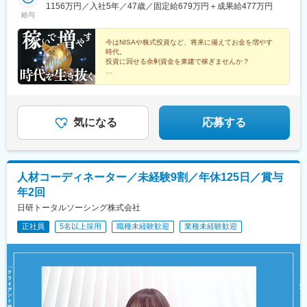
駅、みらい平駅、竜ケ崎駅、研究学園駅、玖村駅、井口駅(広島
にてご覧いただけます※受動喫煙対策：屋内全面禁煙
1156万円／入社5年／47歳／固定給679万円＋成果給477万円
成田駅、おゆみ野駅、村上駅(千葉県)、新千葉駅、新鎌ケ谷駅、上
県)、比治山下駅、矢野駅、向洋駅、岡山駅前駅、三菱自工前駅、
給与
総清川駅、京成西船駅、北小金駅、流山おおたかの森駅、八潮
城下駅(岡山県)、栄駅(岡山県)、清輝橋駅、津駅、南四日市駅、島
駅、越谷レイクタウン駅、戸塚安行駅、北春日部駅、浦和美園
ケ原駅、明野駅、新鵜沼駅、小泉駅、多治見駅、上呂駅、南草津
今はNISAや株式投資など、将来に備えてお金を増やす
駅、北朝霞駅、西大宮駅、桶川駅、新河岸駅、所沢駅、若葉駅、
駅、手原駅、栗東駅、上所駅、白山駅(新潟県)、高崎駅、境町駅、
時代。
籠原駅、西葛西駅、京成上野駅、谷在家駅、練馬駅、三鷹台駅、
新伊勢崎駅、小山駅、東宿郷駅、清陵高校前駅、湯本駅、郡山駅
投資に回せる余剰資金を東建で稼ぎませんか？
矢野口駅、砂川七番駅、豊田駅、秋川駅、淵野辺駅、京急川崎
(福島県)、郡山富田駅、てだこ浦西駅、美栄橋駅、壺川駅、安里
◎賞与基本給5カ月分
駅、津田山駅、三ツ沢上町駅、センター南駅、中田駅(神奈川県)、
駅、都通駅、栗野駅、真幸駅、水前寺駅、藤崎宮前駅、河原町駅
◎平均年収819万円
十日市場駅(神奈川県)、善行駅、相模大塚駅、北茅ケ崎駅、平塚
(熊本県)、厚東駅、梶栗郷台地駅、岩国駅、磯鶏駅、青笹駅、金ケ
◎5人に1人が年収1000万円以上
駅、本厚木駅、鴨宮駅、とうきょうスカイツリー駅、蒲田駅、新
◎年休123日／残業月15ｈ以下
崎駅、青森駅、吹越駅、西金沢駅、西泉駅、銀座一丁目駅、新板
中野駅、御殿場駅、沼津駅、入山瀬駅、静岡駅、高塚駅、船町
◎学歴・年齢・経験不問！
気になる
応募する
橋駅、東銀座駅、さっぽろ駅、仙台駅、虎ノ門ヒルズ駅、新静岡
駅、愛環梅坪駅、大門駅(愛知県)、東刈谷駅、はなみずき通駅、徳
駅、近鉄名古屋駅、北鉄金沢駅、稲荷町駅(広島県)、櫛田神社前
重駅、太田川駅、春日井駅(中央本線)、味美駅(東海交通線)、荒畑
駅、旭橋駅、住吉駅(東京都)、表参道駅、恵比寿駅、代々木八幡
駅、名鉄名古屋駅、高畑駅、今伊勢駅、蟹江駅、高山駅、西岐阜
駅、原宿駅、参宮橋駅、西早稲田駅、麹町駅、東新宿駅、新宿
駅、赤堀駅、広貫堂前駅、金沢駅、足羽山公園口駅、高宮駅(滋賀
駅、二重橋前駅、秋葉原駅、上野駅、鶯谷駅、京急蒲田駅、宝町
人材コーディネーター／未経験9割／年休125日／賞与
県)、守山駅、瀬田駅(滋賀県)、伏見駅(京都府)、二条城前駅、福知
駅(東京都)、月島駅、茅場町駅、築地駅、三越前駅、新橋駅、中野
年2回
山駅、高槻市駅、門真南駅、中百舌鳥駅、久米田駅、大阪上本町
新橋駅、下神明駅、新馬場駅、反町駅、鶴見駅、六郷土手駅、高
駅、阿波座駅、少路駅、茨木駅、西中島南方駅、二階堂駅、尼ケ
日研トータルソーシング株式会社
島町駅、桜木町駅、阪東橋駅、上星川駅、二子新地駅、横須賀
辻駅、中山寺駅、西宮北口駅、岡場駅、大久保駅(兵庫県)、加古川
駅、新杉田駅、東千葉駅、市川駅、千葉駅、県庁前駅(千葉県)、東
正社員
5名以上採用
職種未経験歓迎
業種未経験歓迎
駅、手柄駅、鳥取駅、東山公園駅(鳥取県)、出雲市駅、東岡山駅、
海神駅、北与野駅、加茂宮駅、谷町九丁目駅、天満橋駅、大阪難
備前西市駅、西富井駅、新倉敷駅、東福山駅、西条駅(広島県)、広
波駅、大阪城公園駅、京橋駅(大阪府)、四ツ橋駅、玉造駅、日本橋
島駅、三滝駅、新南陽駅、土居田駅、高知駅、新下関駅、下曽根
駅(大阪府)、なにわ橋駅、肥後橋駅、阿波座駅、名古屋城駅、大須
駅、本城駅、肥前旭駅、竹下駅、新宮中央駅、下山門駅、現川
観音駅、栄町駅(愛知県)、祇園四条駅、興戸駅、撮影所前駅、蚕ノ
駅、三里木駅、西熊本駅、賀来駅、南宮崎駅、市立病院前駅(鹿児
社駅、神戸駅(兵庫県)、神戸三宮駅(阪急・神戸高速)、元町駅(兵庫
島県)、てだこ浦西駅、古島駅、卸町駅、権堂駅、成田駅、西登戸
県)、西元町駅、三宮駅(神戸新交通)、南公園駅、医療センター
駅、初富駅、西船橋駅、朝霞台駅、上野駅、桜台駅(東京都)、京王