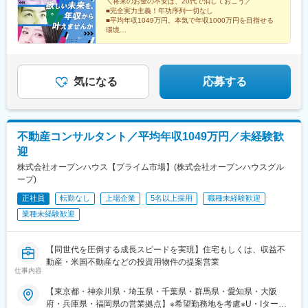
金山、御器所、本山、新瑞橋、一宮＜大阪＞守口、豊中、高槻、
＼将来のお金の不安は、20代で消しておこう／
県)、浦和駅、武蔵浦和駅、川口駅、葭川公園駅、浦安駅(千葉
■完全実力主義！年功序列一切なし
駅、手原駅、栗東駅、上所駅、白山駅(新潟県)、高崎駅、境町駅、
堺東、梅田、天王寺、放出＜兵庫＞岡本、西宮、六甲道＜福岡＞
県)、柏駅、本八幡駅(総武線)、船橋駅、太田駅(群馬県)、韮川駅、
■平均年収1049万円。本気で年収1000万円を目指せる
新伊勢崎駅、小山駅、東宿郷駅、清陵高校前駅、湯本駅、郡山駅
天神、香椎、大橋、六本松、西新、久留米、春日原★平均年収
名古屋駅、刈谷駅、浄心駅、高畑駅、平安通駅、本陣駅、金山駅
環境
(福島県)、郡山富田駅、てだこ浦西駅、美栄橋駅、壺川駅、安里
1,049万円20代の約70％が管理職に登用！
■約9割が未経験スタート
(愛知県)、御器所駅、本山駅(愛知県)、新瑞橋駅、尾張一宮駅、梅
駅、都通駅、栗野駅、真幸駅、水前寺駅、藤崎宮前駅、河原町駅
■日本一を本気で目指す！圧倒的成長を遂げるメガベン
田駅(地下鉄)、東梅田駅、天王寺駅前駅、堺東駅、放出駅、高槻市
チャー
(熊本県)、厚東駅、梶栗郷台地駅、岩国駅、磯鶏駅、青笹駅、金ケ
駅、豊中駅、守口市駅、摂津本山駅、西宮駅、新在家駅、天神
崎駅、青森駅、吹越駅、西金沢駅、西泉駅、銀座一丁目駅、新板
駅、香椎駅、大橋駅(福岡県)、六本松駅、西新駅、春日原駅、西鉄
気になる
応募する
橋駅、東銀座駅、さっぽろ駅、仙台駅、虎ノ門ヒルズ駅、新静岡
久留米駅、二重橋前駅、東銀座駅、奥沢駅、幡ケ谷駅、豊島園駅
駅、近鉄名古屋駅、北鉄金沢駅、稲荷町駅(広島県)、櫛田神社前
(都営線)、成増駅、東池袋駅、赤羽岩淵駅、王子駅前駅、住吉駅
駅、旭橋駅、住吉駅(東京都)、表参道駅、恵比寿駅、代々木八幡
(東京都)、京成金町駅、下神明駅、京急蒲田駅、布田駅、井の頭公
駅、原宿駅、参宮橋駅、西早稲田駅、麹町駅、東新宿駅、新宿
園駅、府中競馬正門前駅、立川北駅、富士見町駅(神奈川県)、石上
不動産コンサルタント／平均年収1049万円／未経験歓
駅、二重橋前駅、秋葉原駅、上野駅、鶯谷駅、京急蒲田駅、宝町
駅、京急川崎駅、向ケ丘遊園駅、溝の口駅、新丸子駅、京急鶴見
駅(東京都)、月島駅、茅場町駅、築地駅、三越前駅、新橋駅、中野
迎
駅、神奈川駅、港南中央駅、栄町駅(千葉県)、本八幡駅(都営線)、
新橋駅、下神明駅、新馬場駅、反町駅、鶴見駅、六郷土手駅、高
京成船橋駅、近鉄名古屋駅、荒子駅、大曽根駅、東別院駅、荒畑
株式会社オープンハウス【プライム市場】(株式会社オープンハウスグル
島町駅、桜木町駅、阪東橋駅、上星川駅、二子新地駅、横須賀
駅、呼続駅、名鉄一宮駅、大阪梅田駅(阪神線)、天王寺駅、守口
ープ)
駅、新杉田駅、東千葉駅、市川駅、千葉駅、県庁前駅(千葉県)、東
駅、岡本駅(兵庫県)、西宮駅(ＪＲ線)、六甲道駅、西鉄福岡駅、西
海神駅、北与野駅、加茂宮駅、谷町九丁目駅、天満橋駅、大阪難
正社員
転勤なし
上場企業
5名以上採用
職種未経験歓迎
鉄香椎駅、桜坂駅、春日駅(福岡県)、有楽町駅、築地市場駅、九品
波駅、大阪城公園駅、京橋駅(大阪府)、四ツ橋駅、玉造駅、日本橋
業種未経験歓迎
仏駅、豊島園駅(西武線)、都電雑司ケ谷駅、飛鳥山駅、府中本町
駅(大阪府)、なにわ橋駅、肥後橋駅、阿波座駅、名古屋城駅、大須
駅、立川南駅、高津駅(神奈川県)、新高島駅、千葉中央駅、京成八
観音駅、栄町駅(愛知県)、祇園四条駅、興戸駅、撮影所前駅、蚕ノ
幡駅、東海神駅、名鉄名古屋駅、森下駅(愛知県)、妙音通駅、西一
社駅、神戸駅(兵庫県)、神戸三宮駅(阪急・神戸高速)、元町駅(兵庫
【同世代を圧倒する成長スピードを実現】住宅もしくは、収益不
宮駅、大阪梅田駅(阪急線)、大阪阿部野橋駅、土居駅(大阪府)、天
県)、西元町駅、三宮駅(神戸新交通)、南公園駅、医療センター
動産・米国不動産などの投資用物件の提案営業
神南駅、香椎宮前駅
仕事内容
駅、三宮・花時計前駅、岩屋駅(兵庫県)、西鉄福岡駅、小倉駅(福
岡県)、東比恵駅、大野城駅、春日駅(福岡県)、薬院駅、新札幌
【東京都・神奈川県・埼玉県・千葉県・群馬県・愛知県・大阪
駅、すすきの駅、西８丁目駅、西線６条駅、あおば通駅、比治山
府・兵庫県・福岡県の営業拠点】※希望勤務地を考慮※U・Iターン