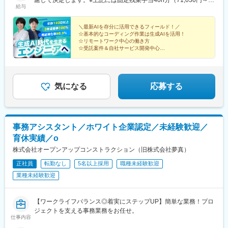
慮して決定します。※上記には固定残業手当40h分（71,030円～
駅、西１５丁目駅、泉中央駅、古川駅、中野栄駅、広瀬通駅、岩
駅、梅島駅、京成立石駅、新小岩駅、昭島駅、東秋留駅、若葉台
給与
189,252円）が含まれています。 超過分は別途支給します。
切駅、上島駅、高塚駅、遠州小松駅、日吉町駅、曳馬駅、積志
駅、東所沢駅、谷保駅、鷹の台駅、狛江駅、西国立駅、聖蹟桜ケ
駅、みらい平駅、竜ケ崎駅、研究学園駅、玖村駅、井口駅(広島
丘駅、調布駅、田無駅、西八王子駅、羽村駅、東久留米駅、久米
＼最新AIを存分に活用できるフィールド！／
県)、比治山下駅、矢野駅、向洋駅、岡山駅前駅、三菱自工前駅、
川駅、上北台駅、日野駅(東京都)、府中駅(東京都)、福生駅、町田
☆基本的なコーディング作業は生成AIを活用！
城下駅(岡山県)、栄駅(岡山県)、清輝橋駅、津駅、南四日市駅、島
駅、武蔵境駅、馬車道駅、京急川崎駅、相模原駅、横須賀中央
☆リモートワーク中心の働き方
ケ原駅、明野駅、新鵜沼駅、小泉駅、多治見駅、上呂駅、南草津
駅、平塚駅、鎌倉駅、藤沢駅、風祭駅、北茅ケ崎駅、逗子・葉山
☆受託案件＆自社サービス開発中心
駅、手原駅、栗東駅、上所駅、白山駅(新潟県)、高崎駅、境町駅、
☆完全週休2日／土日祝
駅、三崎口駅、秦野駅、本厚木駅、鶴間駅、伊勢原駅、海老名駅
☆平均年齢27歳！
新伊勢崎駅、小山駅、東宿郷駅、清陵高校前駅、湯本駅、郡山駅
(相鉄・小田急)、相武台前駅、大雄山駅、葭川公園駅、本八幡駅
☆有休消化率98.3%
(福島県)、郡山富田駅、てだこ浦西駅、美栄橋駅、壺川駅、安里
(総武線)、大神宮下駅、松戸駅、愛宕駅(千葉県)、京成臼井駅、京
駅、都通駅、栗野駅、真幸駅、水前寺駅、藤崎宮前駅、河原町駅
成津田沼駅、柏駅、上総村上駅、流山駅、八千代緑が丘駅、我孫
気になる
応募する
(熊本県)、厚東駅、梶栗郷台地駅、岩国駅、磯鶏駅、青笹駅、金ケ
子駅、新鎌ケ谷駅、新浦安駅、四街道駅、北浦和駅、本川越駅、
崎駅、青森駅、吹越駅、西金沢駅、西泉駅、銀座一丁目駅、新板
南鳩ケ谷駅、行田市駅、航空公園駅、加須駅、東松山駅、春日部
橋駅、東銀座駅、さっぽろ駅、仙台駅、虎ノ門ヒルズ駅、新静岡
駅、狭山市駅、羽生駅、鴻巣駅、上尾駅、草加駅、越谷駅、蕨
駅、近鉄名古屋駅、北鉄金沢駅、稲荷町駅(広島県)、櫛田神社前
駅、戸田駅(埼玉県)、入間市駅、朝霞駅、志木駅、和光市駅、新座
事務アシスタント／ホワイト企業認定／未経験歓迎／
駅、旭橋駅、住吉駅(東京都)、表参道駅、恵比寿駅、代々木八幡
駅、桶川駅、久喜駅、北本駅、八潮駅、鶴瀬駅、三郷中央駅、蓮
育休実績／o
駅、原宿駅、参宮橋駅、西早稲田駅、麹町駅、東新宿駅、新宿
田駅、若葉駅、幸手駅、一本松駅(埼玉県)、吉川駅、ふじみ野駅、
駅、二重橋前駅、秋葉原駅、上野駅、鶯谷駅、京急蒲田駅、宝町
水戸駅、工機前駅、日立駅、中菅谷駅、東海駅、涸沼駅、大洗
株式会社オープンアップコンストラクション（旧株式会社夢真）
駅(東京都)、月島駅、茅場町駅、築地駅、三越前駅、新橋駅、中野
駅、笠間駅、つくば駅、土浦駅、石岡駅、荒川沖駅、下総神崎
正社員
転勤なし
5名以上採用
職種未経験歓迎
新橋駅、下神明駅、新馬場駅、反町駅、鶴見駅、六郷土手駅、高
駅、牛久駅、竜ケ崎駅、みらい平駅、守谷駅、都島駅、野田阪神
島町駅、桜木町駅、阪東橋駅、上星川駅、二子新地駅、横須賀
業種未経験歓迎
駅、桜島駅、阿波座駅、朝潮橋駅、津守駅、大阪上本町駅、芦原
駅、新杉田駅、東千葉駅、市川駅、千葉駅、県庁前駅(千葉県)、東
橋駅、福駅、だいどう豊里駅、今里駅(地下鉄)、桃谷駅、千林大宮
海神駅、北与野駅、加茂宮駅、谷町九丁目駅、天満橋駅、大阪難
駅、鴫野駅、東天下茶屋駅、沢ノ町駅、駒川中野駅、西天下茶屋
【ワークライフバランス◎着実にステップUP】簡単な業務！プロ
波駅、大阪城公園駅、京橋駅(大阪府)、四ツ橋駅、玉造駅、日本橋
駅、三国駅(大阪府)、横堤駅、住ノ江駅、喜連瓜破駅、大阪梅田駅
ジェクトを支える事務業務をお任せ。
駅(大阪府)、なにわ橋駅、肥後橋駅、阿波座駅、名古屋城駅、大須
(阪急線)、堺筋本町駅、堺駅、深井駅、石津川駅、栂・美木多駅、
仕事内容
観音駅、栄町駅(愛知県)、祇園四条駅、興戸駅、撮影所前駅、蚕ノ
新金岡駅、北野田駅、萩原天神駅、池田駅(大阪府)、牧落駅、岡町