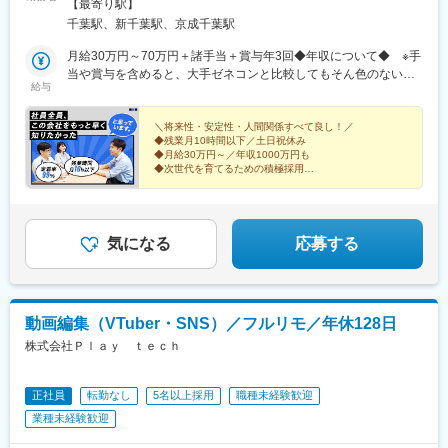
囲：会社の定める事業所
【最寄り駅】
町西駅、高松駅(香川県)、高知城前駅、旦過駅、西浜町駅、旭橋
千葉駅、新千葉駅、京成千葉駅
駅、狸小路駅、仙台駅、永田町駅、京成千葉駅、堺筋本町駅、西
元町駅、七条駅、県庁前駅(愛媛県)、鹿児島中央駅
月給30万円～70万円＋諸手当＋賞与年3回◆年収について◆ ※手
当や賞与を含めると、大手ゼネコンと比較してもそん色のない収
給与
入を確保できます◇資格をお持ちでなく、建設に関する何かしら
のご経験をお持ちの方年収例：500万円～1000万円◇技術士、
RCCMなどの資格保有者800万円～1500万円
＼将来性・安定性・人間関係すべて良し！／
◆残業月10時間以下／土日祝休み
◆月給30万円～／年収1000万円も
◆次世代を育てるための積極採用
◆千葉県内での実績・業界知名度抜群
◆数より質のコンサル部門／年５～6案件ほど
◆産育休取得率100％
気になる
応募する
動画編集（VTuber・SNS）／フルリモ／年休128日
株式会社Ｐｌａｙ ｔｅｃｈ
正社員
転勤なし
5名以上採用
職種未経験歓迎
業種未経験歓迎