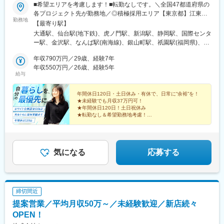
社駅、神戸駅(兵庫県)、神戸三宮駅(阪急・神戸高速)、元町駅(兵庫
駅、茨木駅、高槻駅、島本駅、吹田駅(阪急線)、摂津駅、宮之阪
■希望エリアを考慮します！■転勤なしです。＼全国47都道府県の
県)、西元町駅、三宮駅(神戸新交通)、南公園駅、医療センター
駅、交野市駅、寝屋川市駅、土居駅(大阪府)、古川橋駅、住道駅、
各プロジェクト先が勤務地／◎積極採用エリア【東京都】江東
駅、三宮・花時計前駅、岩屋駅(兵庫県)、西鉄福岡駅、小倉駅(福
勤務地
荒本駅、近鉄八尾駅、安堂駅、和泉府中駅、高石駅、中埠頭駅、
区、渋谷区、新宿区、大田区、調布市、八王子市【神奈川県】横
【最寄り駅】
岡県)、東比恵駅、大野城駅、春日駅(福岡県)、薬院駅、新札幌
立花駅、西宮駅、芦屋駅(阪神線)、伊丹駅(阪急線)、逆瀬川駅、川
浜市、川崎市、横須賀市【埼玉県】さいたま市、川口市【千葉
大通駅、仙台駅(地下鉄)、虎ノ門駅、新潟駅、静岡駅、国際センタ
駅、すすきの駅、西８丁目駅、西線６条駅、あおば通駅、比治山
西能勢口駅、二条駅、貴船口駅、今出川駅、鞍馬駅、祇園四条
県】千葉市、船橋市★U・Iターン歓迎★車通勤OK（配属先によ
ー駅、金沢駅、なんば駅(南海線)、銀山町駅、祇園駅(福岡県)、県
橋駅、西川緑道公園駅、県庁通り駅、岡山駅、弥生駅、東中央町
駅、五条駅(京都市営)、上鳥羽口駅、日吉駅(京都府)、桃山駅、東
る）★社員寮がある勤務地あり（一部、寮費全額補助付きの勤務
庁前駅(沖縄県)、錦糸町駅、新日本橋駅、渋谷駅、人形町駅、小作
駅、犬山遊園駅、南高崎駅、宇都宮駅東口駅、清原地区市民セン
野駅(京都府)、洛西口駅、宇治駅(奈良線)、亀岡駅、城陽駅、東向
地もあり）★「転勤なし」を選択の際は条件などが多少変動いた
年収790万円／29歳、経験7年
駅、代官山駅、代々木上原駅、明治神宮前駅、南新宿駅、高田馬
ター前駅、牧志駅、中洲通駅、通町筋駅、慶徳校前駅、幡ケ谷
日駅、池下駅、車道駅、清水駅(愛知県)、本陣駅、矢場町駅、いり
します。面接の際にご質問ください。◎本社東京都港区◎営業所
年収550万円／26歳、経験5年
場駅、四ツ谷駅、新宿三丁目駅、新宿西口駅、初台駅、西新宿
駅、板橋駅、銀座駅、西４丁目駅、霞ケ関駅(東京都)、七ツ屋駅、
給与
なか駅、瑞穂区役所駅、日比野駅(名古屋市営)、伏屋駅、稲永駅、
北海道札幌市宮城県仙台市新潟県新潟市静岡県静岡市愛知県名古
駅、都庁前駅、東京駅、有楽町駅、小伝馬町駅、岩本町駅、稲荷
胡町駅、代々木公園駅、代々木駅、新宿駅(東京メトロ)、西新宿五
笠寺駅、大森・金城学院前駅、左京山駅、上社駅、植田駅(名古屋
屋市大阪府大阪市広島県広島市福岡県福岡市沖縄県那覇市
町駅(東京都)、入谷駅(東京都)、蒲田駅、梅屋敷駅(東京都)、京橋
丁目駅、大手町駅(東京都)、日比谷駅、馬喰町駅、京成上野駅、汐
市営)、東岡崎駅、尾張一宮駅、瀬戸市役所前駅、春日井駅(中央本
年間休日120日・土日休み・有休で、日常に“余裕”を！
駅(東京都)、勝どき駅、八丁堀駅(東京都)、市場前駅、築地市場
留駅、東日本橋駅、中野富士見町駅、不動前駅、品川駅、国道
★未経験でも月収37万円可！
線)、津島駅、刈谷駅、豊田市駅、安城駅、犬山駅、江南駅(愛知
駅、日本橋駅(東京都)、東陽町駅、水天宮前駅、浜町駅、内幸町
★年間休日120日！土日祝休み
駅、平沼橋駅、日本大通り駅、黄金町駅、横須賀中央駅、市川真
県)、国府宮駅、井川駅、安倍川駅、由比駅、浜松駅、相月駅、沼
駅、新中野駅、大井町駅、五反田駅、立会川駅、大崎広小路駅、
★転勤なし＆希望勤務地考慮！
間駅、新千葉駅、与野駅、宮原駅、大江橋駅、三条駅(京都府)、常
津駅、来宮駅、源道寺駅、伊東駅、吉原本町駅、磐田駅、焼津
★資格取得支援あり！
大崎駅、北品川駅、三ツ沢下町駅、大船駅、馬車道駅、京急鶴見
盤駅(京都府)、大宮駅(京都府)、旧居留地・大丸前駅、花隈駅、神
駅、西掛川駅、二島駅、九州工大前駅、志井公園駅、今池駅(福岡
★業界売上高No.1
駅、京急川崎駅、港町駅、新丸子駅、洋光台駅、東戸塚駅、港南
★研修満足度約90%！
戸三宮駅(阪神)、中埠頭駅、春日野道駅(阪神線)、赤坂駅(福岡
県)、赤坂駅(福岡県)、貝塚駅(福岡県)、東比恵駅、大橋駅(福岡
台駅、横浜駅、新高島駅、関内駅、生麦駅、伊勢佐木長者町駅、
★ホワイト企業認定ゴールド獲得
県)、西小倉駅、旦過駅、狸小路駅、西線９条旭山公園通駅、勾当
県)、九大学研都市駅、盛岡駅、滝沢駅、松尾八幡平駅、雫石駅、
和田町駅、鷺沼駅、川崎駅、高津駅(神奈川県)、よみうりランドス
気になる
応募する
台公園駅、柳川駅、常盤駅(岡山県)、大雲寺前駅、鵜沼駅、宇都宮
山形駅、かみのやま温泉駅、天童駅、神町駅、羽前山辺駅、寒河
テイション駅、南橋本駅、大和駅(神奈川県)、中央林間駅、汐入
駅、鹿児島中央駅、水道町駅、下板橋駅
江駅、新潟駅、佐々木駅、新発田駅、水原駅、五泉駅、南吉田
駅、鶴ケ峰駅、根岸駅(神奈川県)、杉田駅(神奈川県)、栄町駅(千葉
駅、田上駅(新潟県)、高崎駅、前橋駅、渋川駅、八木原駅、安中
県)、千葉中央駅、国府台駅、千葉ニュータウン中央駅、京成千葉
駅、群馬藤岡駅、東富岡駅、上州福島駅、伊勢崎駅、新町駅(群馬
駅、大森台駅、蘇我駅、本千葉駅、葭川公園駅、浜野駅、京成船
締切間近
県)、桐生駅、岩宿駅、太田駅(群馬県)、館林駅、西小泉駅、旭川
橋駅、新船橋駅、公津の杜駅、柏駅、船橋駅、印旛日本医大駅、
駅、大谷地駅、新札幌駅、大通駅、西１５丁目駅、桑園駅、すす
提案営業／平均月収50万～／未経験歓迎／新店続々
印西牧の原駅、鉄道博物館駅、さいたま新都心駅、川口駅、北大
きの駅、さっぽろ駅、元町駅(北海道)、新広駅、広島駅、巣鴨新田
宮駅、大宮駅(埼玉県)、東大宮駅、与野本町駅、南与野駅、北本
OPEN！
駅、神泉駅、新宿西口駅、東池袋駅、北品川駅、下神明駅、明治
駅、和光市駅、浦和駅、今羽駅、東宮原駅、大阪上本町駅、本町