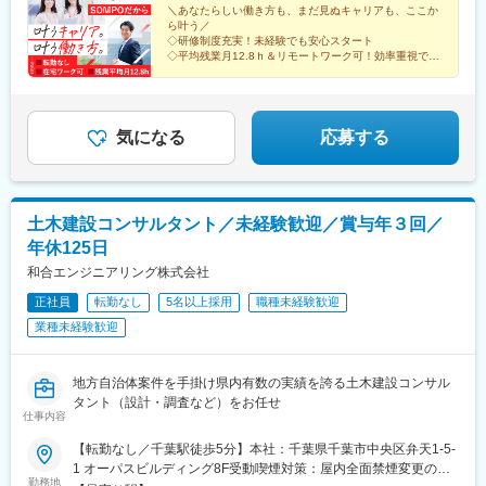
留駅、東日本橋駅、中野富士見町駅、不動前駅、品川駅、国道
手県、秋田県、宮城県、山形県、福島県、茨城県、東京都、神奈
＼あなたらしい働き方も、まだ見ぬキャリアも、ここか
(相鉄・小田急)、石上駅、土浦駅、宇都宮駅、中央前橋駅、甲府
駅、平沼橋駅、日本大通り駅、黄金町駅、横須賀中央駅、市川真
ら叶う／
川県、埼玉県、千葉県、山梨県、静岡県、愛知県、新潟県、長野
駅、河口湖駅、新静岡駅、沼津駅、新浜松駅、久屋大通駅、伏見
間駅、新千葉駅、与野駅、宮原駅、大江橋駅、三条駅(京都府)、常
◇研修制度充実！未経験でも安心スタート
県、石川県、富山県、大阪府、兵庫県、京都府、滋賀県、奈良
駅(愛知県)、豊橋駅、東岡崎駅、安城駅、美濃太田駅、名鉄岐阜
◇平均残業月12.8ｈ＆リモートワーク可！効率重視で働
盤駅(京都府)、大宮駅(京都府)、旧居留地・大丸前駅、花隈駅、神
県、香川県、徳島県、愛媛県、高知県、福岡県、宮崎県、鹿児島
ける◎
駅、大垣駅、長岡駅、高田駅(新潟県)、新潟駅、権堂駅、西松本
戸三宮駅(阪神)、中埠頭駅、春日野道駅(阪神線)、赤坂駅(福岡
◇年間休日120日＆完全週休2日制（土日休み）
県、沖縄県受動喫煙対策：あり
駅、桜橋駅(富山県)、福井城址大名町駅、敦賀駅、本町駅、元町駅
県)、西小倉駅、旦過駅、狸小路駅、西線９条旭山公園通駅、勾当
◇地域に貢献！希望勤務地を考慮＆転勤なし
(兵庫県)、四条駅(京都市営)、石場駅、新大宮駅、和歌山駅、紙屋
台公園駅、柳川駅、常盤駅(岡山県)、大雲寺前駅、鵜沼駅、宇都宮
町東駅、湯田温泉駅、片原町駅(香川県)、大橋通駅、平和通駅、大
気になる
応募する
駅、鹿児島中央駅、水道町駅、下板橋駅
波止駅、大分駅、宮崎駅、西都城駅、県庁前駅(沖縄県)、大通駅、
旭川駅、南稚内駅、滝川駅、帯広駅、青森駅、宮城野通駅、都庁
前駅、新宿西口駅、麹町駅、池袋駅、千葉駅、水戸駅、つくば
駅、長野駅、伊那北駅、野町駅、千里中央駅(大阪モノレール)、堺
土木建設コンサルタント／未経験歓迎／賞与年３回／
駅、みなと元町駅、清水五条駅、大津駅、阿波富田駅、市役所前
年休125日
駅(愛媛県)、鹿児島中央駅前駅、中央病院前駅、三越前駅、立川
駅、府中本町駅、八王子駅、南越谷駅、市役所前駅(千葉県)、大神
和合エンジニアリング株式会社
宮下駅、京成成田駅、日本大通り駅、海老名駅(相模線)、藤沢駅、
正社員
転勤なし
5名以上採用
職種未経験歓迎
浜松駅、丸の内駅(愛知県)、国際センター駅、新豊橋駅、岐阜駅、
業種未経験歓迎
善光寺下駅、松本駅、荒町駅(富山県)、足羽山公園口駅、肥後橋
駅、烏丸駅、島ノ関駅、田中口駅、立町駅、高松築港駅、堀詰
駅、小倉駅(福岡県)、浜町アーケード駅、美栄橋駅、西４丁目駅、
地方自治体案件を手掛け県内有数の実績を誇る土木建設コンサル
榴ケ岡駅、西新宿駅、半蔵門駅、東池袋駅、新千葉駅、市役所前
タント（設計・調査など）をお任せ
駅(長野県)、金手駅、心斎橋駅、千里中央駅(北大阪急行)、大小路
仕事内容
駅、花隈駅、五条駅(京都市営)、上栄町駅、松山市駅、高見橋駅、
千代台駅、東京駅、立川南駅、蒲生駅、船橋駅、桜木町駅、第一
【転勤なし／千葉駅徒歩5分】本社：千葉県千葉市中央区弁天1-5-
通り駅、栄町駅(愛知県)、駅前駅、電気ビル前駅、仁愛女子高校
1 オーパスビルディング8F受動喫煙対策：屋内全面禁煙変更の範
勤務地
駅、淀屋橋駅、旧居留地・大丸前駅、烏丸御池駅、膳所駅、紙屋