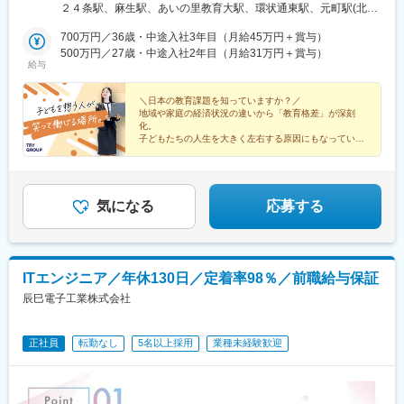
尾駅、永犬丸駅、長者原駅、酒殿駅、福工大前駅、香椎花園前
山県・石川県・福井県・山梨県・長野県■関東■東京都・茨城県・
２４条駅、麻生駅、あいの里教育大駅、環状通東駅、元町駅(北海
駅、犬山遊園駅、南高崎駅、宇都宮駅東口駅、清原地区市民セン
駅、千早駅、箱崎駅、唐津駅、諏訪神社駅、肥前古賀駅、光の森
栃木県・群馬県・埼玉県・千葉県・神奈川県■中部■岐阜県・静岡
道)、大谷地駅、野幌駅、岩見沢駅、苫小牧駅、東室蘭駅、北四番
ター前駅、牧志駅、中洲通駅、通町筋駅、慶徳校前駅、幡ケ谷
駅、肥後大津駅、県立体育館前駅、郡元・南駅、谷山駅(鹿児島市
県・愛知県・三重県■関西■京都府・大阪府・滋賀県・兵庫県・奈
700万円／36歳・中途入社3年目（月給45万円＋賞与）
丁駅、長町南駅、富沢駅、南仙台駅、古川駅、筒井駅(青森県)、上
駅、板橋駅、銀座駅、西４丁目駅、霞ケ関駅(東京都)、七ツ屋駅、
電)、上塩屋駅、滝尾駅、南宮崎駅、浦添前田駅、竜王駅、円山公
良県・和歌山県■中国■鳥取県・島根県・岡山県・広島県・山口県
500万円／27歳・中途入社2年目（月給31万円＋賞与）
盛岡駅、秋田駅、山形駅、郡山駅(福島県)、研究学園駅、土浦駅、
胡町駅、代々木公園駅、代々木駅、新宿駅(東京メトロ)、西新宿五
給与
園駅、西線１４条駅、東屯田通駅、新琴似駅、長町駅、西桐生
■四国■徳島県・香川県・愛媛県・高知県■九州■福岡県・佐賀県・
西那須野駅、渋川駅、桐生駅、北浦和駅、土呂駅、北本駅、上尾
丁目駅、大手町駅(東京都)、日比谷駅、馬喰町駅、京成上野駅、汐
駅、さいたま新都心駅、京成成田駅、京成八幡駅、新津田沼駅、
長崎県・大分県・熊本県・宮崎県・鹿児島県・沖縄県【受動喫煙
駅、熊谷駅、北与野駅、せんげん台駅、稲毛海岸駅、成田駅、本
留駅、東日本橋駅、中野富士見町駅、不動前駅、品川駅、国道
船橋駅、京成西船駅、千葉中央駅、千石駅、富士見台駅、勝どき
対策】教室内全面禁煙【あなたの好きな街で働けます】全国どこ
＼日本の教育課題を知っていますか？／
八幡駅(都営線)、行徳駅、津田沼駅、京成船橋駅、西船橋駅、葭川
駅、平沼橋駅、日本大通り駅、黄金町駅、横須賀中央駅、市川真
地域や家庭の経済状況の違いから「教育格差」が深刻
駅、亀戸水神駅、曳舟駅、田原町駅(東京都)、西太子堂駅、下落合
でも、あなたの好きな街で働けます。また、転勤は「希望制」で
公園駅、目白駅、巣鴨駅、中村橋駅、大泉学園駅、荻窪駅、茗荷
間駅、新千葉駅、与野駅、宮原駅、大江橋駅、三条駅(京都府)、常
化。
駅、京急鶴見駅、南富山駅前駅、たけふ新駅、入江岡駅、中村日
す。「地域限定社員」として、都道府県をまたぐ転勤がない働き
谷駅、月島駅、亀戸駅、京成曳舟駅、船堀駅、浅草駅(ＴＸ)、綾瀬
子どもたちの人生を大きく左右する原因にもなっていま
盤駅(京都府)、大宮駅(京都府)、旧居留地・大丸前駅、花隈駅、神
赤駅、東別院駅、名鉄一宮駅、平安通駅、徳重駅、千林駅、天王
方も選べるため、あなたの理想のライフスタイルに合った働き方
す。
駅、北千住駅、葛西駅、西葛西駅、三軒茶屋駅、高田馬場駅、辻
戸三宮駅(阪神)、中埠頭駅、春日野道駅(阪神線)、赤坂駅(福岡
寺駅、谷町九丁目駅、我孫子町駅、さくら夙川駅、新在家駅、姫
を実現できます。▼勤務地例▼その他、全国各地に教室がありま
堂駅、東戸塚駅、三ツ境駅、新百合ケ丘駅、金沢文庫駅、鶴見
県)、西小倉駅、旦過駅、狸小路駅、西線９条旭山公園通駅、勾当
私たちと一緒に「教育格差」の解決を目指し
路駅、烏丸駅、西院駅(京福線)、宇治駅(京阪線)、京田辺駅、八木
す。詳細は別途お問い合わせください。
駅、上大岡駅、横浜駅、平沼橋駅、みなとみらい駅、本郷駅(長野
台公園駅、柳川駅、常盤駅(岡山県)、大雲寺前駅、鵜沼駅、宇都宮
生徒たちが目指す夢の実現に向け必要な教育を創りませ
西口駅、古市駅(広島県)、広大附属学校前駅、広電西広島・己斐
県)、北長野駅、安茂里駅、篠ノ井駅、南松本駅、新潟駅、大町駅
んか？
気になる
応募する
駅、鹿児島中央駅、水道町駅、下板橋駅
駅、栗林公園北口駅、栗林駅、はりまや橋駅、小倉駅(福岡県)、城
(富山県)、野町駅、小松駅、武生駅、桜橋駅(静岡県)、春日町駅、
野駅(北九州高速鉄道)、徳力嵐山口駅、黒崎駅、三ケ森駅、原町
草薙駅(東海道本線)、長沼駅(静岡県)、静岡駅、吉原本町駅、富士
駅、西鉄千早駅、箱崎九大前駅、新大工町駅、上熊本駅(路面電
宮駅、中村公園駅、本山駅(愛知県)、星ケ丘駅(愛知県)、御器所
車)、郡元駅(鹿児島市電)、谷山駅(指宿枕崎線)、ロープウェイ入口
駅、野並駅、金山駅(愛知県)、尾張一宮駅、春田駅、上飯田駅、勝
ITエンジニア／年休130日／定着率98％／前職給与保証
駅、中央図書館前駅、太子堂駅、本八幡駅(総武線)、東海神駅、京
川駅、小幡駅、三郷駅(愛知県)、瀬戸口駅、藤が丘駅(愛知県)、長
成千葉駅、東向島駅、浅草駅、国道駅、南富山駅、北府駅、森小
辰巳電子工業株式会社
久手古戦場駅、赤池駅(愛知県)、神沢駅、鳴海駅、南大高駅、有松
路駅、大阪阿部野橋駅、香櫨園駅、六甲駅、大宮駅(京都府)、西大
駅、知立駅、刈谷駅、太田川駅、前後駅、星川駅(三重県)、鈴鹿市
路三条駅、畝傍駅、宇品二丁目駅、福島町駅、蓮池町通駅、旦過
駅、津新町駅、大垣駅、岐南駅、少路駅、千里山駅、石橋阪大前
駅、西黒崎駅、伊賀駅、香椎宮前駅、箱崎宮前駅、市役所駅(長崎
正社員
転勤なし
5名以上採用
業種未経験歓迎
駅、茨木駅、枚方市駅、放出駅、四条畷駅、住道駅、千林大宮
県)、本妙寺入口駅、涙橋駅
駅、天王寺駅前駅、大阪上本町駅、新石切駅、平野駅(地下鉄)、鳳
駅、あびこ駅、武庫之荘駅、逆瀬川駅、尼崎駅(東海道本線)、夙川
駅、六甲道駅、山陽姫路駅、網干駅、西明石駅、四条駅(京都市