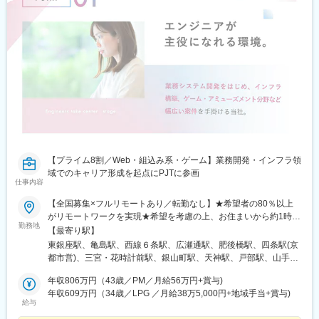
営)、西院駅(阪急線)、宇治駅(奈良線)、新田辺駅、松井山手駅、彦
根駅、大和八木駅、大元駅、高島駅(岡山県)、米子駅、山口駅(山
口県)、琴芝駅、宇部駅、緑井駅、大町駅(広島県)、県病院前駅、
河戸帆待川駅、大原駅(広島県)、西広島駅、西高屋駅、西条駅(広
島県)、呉駅、三原駅、瓦町駅、栗林公園駅、佐古駅、横河原駅、
デンテツターミナルビル前駅、下曽根駅、九州工大前駅、戸畑
駅、平和通駅、城野駅(日豊本線)、徳力公団前駅、黒崎駅前駅、折
尾駅、永犬丸駅、長者原駅、酒殿駅、福工大前駅、香椎花園前
駅、千早駅、箱崎駅、唐津駅、諏訪神社駅、肥前古賀駅、光の森
駅、肥後大津駅、県立体育館前駅、郡元・南駅、谷山駅(鹿児島市
電)、上塩屋駅、滝尾駅、南宮崎駅、浦添前田駅、竜王駅、円山公
園駅、西線１４条駅、東屯田通駅、新琴似駅、長町駅、西桐生
【プライム8割／Web・組込み系・ゲーム】業務開発・インフラ領
駅、さいたま新都心駅、京成成田駅、京成八幡駅、新津田沼駅、
域でのキャリア形成を起点にPJTに参画
船橋駅、京成西船駅、千葉中央駅、千石駅、富士見台駅、勝どき
仕事内容
駅、亀戸水神駅、曳舟駅、田原町駅(東京都)、西太子堂駅、下落合
駅、京急鶴見駅、南富山駅前駅、たけふ新駅、入江岡駅、中村日
【全国募集×フルリモートあり／転勤なし】★希望者の80％以上
赤駅、東別院駅、名鉄一宮駅、平安通駅、徳重駅、千林駅、天王
がリモートワークを実現★希望を考慮の上、お住まいから約1時間
寺駅、谷町九丁目駅、我孫子町駅、さくら夙川駅、新在家駅、姫
勤務地
圏内を目安に配属【関東】■東京都（東京支社）千代田区、中央
【最寄り駅】
路駅、烏丸駅、西院駅(京福線)、宇治駅(京阪線)、京田辺駅、八木
区、港区、新宿区、文京区、台東区、墨田区■神奈川県（横浜オフ
東銀座駅、亀島駅、西線６条駅、広瀬通駅、肥後橋駅、四条駅(京
西口駅、古市駅(広島県)、広大附属学校前駅、広電西広島・己斐
ィス）横浜市、川崎市、相模原市【東海】■愛知県（名古屋オフィ
都市営)、三宮・花時計前駅、銀山町駅、天神駅、戸部駅、山手
駅、栗林公園北口駅、栗林駅、はりまや橋駅、小倉駅(福岡県)、城
ス）名古屋市、豊橋市、岡崎市、一宮市、瀬戸市【東北】■北海道
駅、三ツ沢下町駅、鈴木町駅、戸塚駅、港南中央駅、上溝駅、天
野駅(北九州高速鉄道)、徳力嵐山口駅、黒崎駅、三ケ森駅、原町
（札幌オフィス）札幌市、旭川市、函館市、釧路市、帯広市、北
年収806万円（43歳／PM／月給56万円+賞与)
神橋筋六丁目駅、長堀橋駅、花田口駅、西長堀駅、ＪＲ淡路駅、
駅、西鉄千早駅、箱崎九大前駅、新大工町駅、上熊本駅(路面電
見市■宮城県（仙台オフィス）仙台市、石巻市、塩竃市、気仙沼
年収609万円（34歳／LPG ／月給38万5,000円+地域手当+賞与)
昭和町駅(大阪府)、大須観音駅、中村公園駅、高岳駅、駅前駅、東
車)、郡元駅(鹿児島市電)、谷山駅(指宿枕崎線)、ロープウェイ入口
給与
市、白石市、名取市【関西】■大阪府（肥後橋オフィス）大阪市、
岡崎駅、尾張一宮駅、瀬戸市駅、大宮駅(埼玉県)、北浦和駅、川口
駅、中央図書館前駅、太子堂駅、本八幡駅(総武線)、東海神駅、京
堺市、高槻市■京都府（京都オフィス）京都市、宇治市、亀岡市、