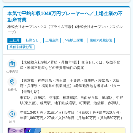
県)、千葉中央駅、国府台駅、千葉ニュータウン中央駅、京成千葉
駅、大森台駅、蘇我駅、本千葉駅、葭川公園駅、浜野駅、京成船
本気で平均年収1049万円プレーヤーへ／上場企業の不
橋駅、新船橋駅、公津の杜駅、柏駅、船橋駅、印旛日本医大駅、
動産営業
印西牧の原駅、鉄道博物館駅、さいたま新都心駅、川口駅、北大
宮駅、大宮駅(埼玉県)、東大宮駅、与野本町駅、南与野駅、北本
株式会社オープンハウス【プライム市場】(株式会社オープンハウスグル
駅、和光市駅、浦和駅、今羽駅、東宮原駅、大阪上本町駅、本町
ープ)
駅、谷町四丁目駅、なんば駅(地下鉄)、大阪ビジネスパーク駅、心
正社員
転勤なし
上場企業
5名以上採用
職種未経験歓迎
斎橋駅、森ノ宮駅、長堀橋駅、近鉄日本橋駅、北浜駅(大阪府)、淀
業種未経験歓迎
屋橋駅、堺東駅、上野芝駅、西三荘駅、堺筋本町駅、名鉄名古屋
駅、名古屋駅、矢場町駅、久屋大通駅、神領駅、荒子川公園駅、
伏見駅(愛知県)、丸の内駅(愛知県)、栄駅(愛知県)、刈谷市駅、定
【未経験入社9割／昇給・昇格年4回】住宅もしくは、収益不動
光寺駅、高蔵寺駅、春日井駅(中央本線)、中部国際空港駅(鉄道)、
産・米国不動産などの投資用物件の提案
京都河原町駅、学研奈良登美ケ丘駅、烏丸駅、小倉駅(京都府)、伊
仕事内容
勢田駅、同志社前駅、太秦広隆寺駅、四条駅(京都市営)、ハーバー
ランド駅、三宮駅(神戸市営)、県庁前駅(兵庫県)、大倉山駅(兵庫
【東京都・神奈川県・埼玉県・千葉県・群馬県・愛知県・大阪
県)、三ノ宮駅、市民広場駅、計算科学センター駅、貿易センター
府・兵庫県・福岡県の営業拠点】※希望勤務地を考慮※U・Iターン
勤務地
駅、灘駅、天神南駅、天神駅、平和通駅、博多駅、白木原駅、春
歓迎＜東京・神奈川・埼玉・千葉＞丸の内、銀座、渋谷、桜新
【最寄り駅】
日原駅、渡辺通駅、恵庭駅、新さっぽろ駅、西１１丁目駅、バス
町、自由が丘、笹塚、中野、練馬、成増、池袋、赤羽、王子、北
東京駅、銀座駅、渋谷駅、桜新町駅、自由が丘駅、笹塚駅、中野
センター前駅、豊水すすきの駅、中央区役所前駅、東本願寺前
千住、錦糸町北、錦糸町南、金町、新小岩、西新井、西葛西、大
駅(東京都)、練馬駅、地下鉄成増駅、町田駅、池袋駅、赤羽駅、王
駅、西１５丁目駅、泉中央駅、古川駅、中野栄駅、広瀬通駅、岩
井町、蒲田、荻窪、調布、吉祥寺、府中、立川、町田、幸、大
子駅、北千住駅、錦糸町駅、新小岩駅、西新井駅、西葛西駅、金
切駅、上島駅、高塚駅、遠州小松駅、日吉町駅、曳馬駅、積志
船、藤沢、茅ケ崎、中山、登戸、溝の口、武蔵小杉、元住吉、川
年収1,340万円／31歳／入社5年目（月給60万円+賞与620万円）
町駅(東京都)、大井町駅、蒲田駅、荻窪駅、調布駅、吉祥寺駅、府
駅、みらい平駅、竜ケ崎駅、研究学園駅、玖村駅、井口駅(広島
崎、綱島、鶴見、横浜、保土ヶ谷、上大岡、大宮西、大宮、浦
年収1,060万円／27歳／入社2年目（月給40万円＋賞与580万円）
中駅(東京都)、立川駅、大船駅、藤沢駅、茅ケ崎駅、中山駅(神奈
給与
県)、比治山下駅、矢野駅、向洋駅、岡山駅前駅、三菱自工前駅、
和、浦和中央、武蔵浦和、川口、浦安、柏、本八幡、船橋、千葉
川県)、川崎駅、登戸駅、武蔵溝ノ口駅、武蔵小杉駅、元住吉駅、
城下駅(岡山県)、栄駅(岡山県)、清輝橋駅、津駅、南四日市駅、島
＜群馬＞太田＜愛知＞名駅、刈谷、浄心、高畑、大曽根、本陣、
綱島駅、鶴見駅、横浜駅、保土ケ谷駅、上大岡駅、大宮駅(埼玉
ケ原駅、明野駅、新鵜沼駅、小泉駅、多治見駅、上呂駅、南草津