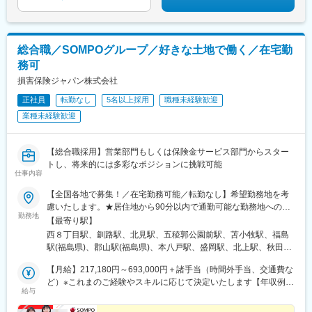
橋駅、東銀座駅、さっぽろ駅、仙台駅、虎ノ門ヒルズ駅、新静岡
駅、近鉄名古屋駅、北鉄金沢駅、稲荷町駅(広島県)、櫛田神社前
駅、旭橋駅、住吉駅(東京都)、表参道駅、恵比寿駅、代々木八幡
総合職／SOMPOグループ／好きな土地で働く／在宅勤
駅、原宿駅、参宮橋駅、西早稲田駅、麹町駅、東新宿駅、新宿
駅、二重橋前駅、秋葉原駅、上野駅、鶯谷駅、京急蒲田駅、宝町
務可
駅(東京都)、月島駅、茅場町駅、築地駅、三越前駅、新橋駅、中野
損害保険ジャパン株式会社
新橋駅、下神明駅、新馬場駅、反町駅、鶴見駅、六郷土手駅、高
島町駅、桜木町駅、阪東橋駅、上星川駅、二子新地駅、横須賀
正社員
転勤なし
5名以上採用
職種未経験歓迎
駅、新杉田駅、東千葉駅、市川駅、千葉駅、県庁前駅(千葉県)、東
業種未経験歓迎
海神駅、北与野駅、加茂宮駅、谷町九丁目駅、天満橋駅、大阪難
波駅、大阪城公園駅、京橋駅(大阪府)、四ツ橋駅、玉造駅、日本橋
駅(大阪府)、なにわ橋駅、肥後橋駅、阿波座駅、名古屋城駅、大須
【総合職採用】営業部門もしくは保険金サービス部門からスター
観音駅、栄町駅(愛知県)、祇園四条駅、興戸駅、撮影所前駅、蚕ノ
トし、将来的には多彩なポジションに挑戦可能
仕事内容
社駅、神戸駅(兵庫県)、神戸三宮駅(阪急・神戸高速)、元町駅(兵庫
県)、西元町駅、三宮駅(神戸新交通)、南公園駅、医療センター
【全国各地で募集！／在宅勤務可能／転勤なし】希望勤務地を考
駅、三宮・花時計前駅、岩屋駅(兵庫県)、西鉄福岡駅、小倉駅(福
慮いたします。★居住地から90分以内で通勤可能な勤務地への配
岡県)、東比恵駅、大野城駅、春日駅(福岡県)、薬院駅、新札幌
勤務地
属★★リモートワーク可★※頻度は事業所により異なります＜勤務
【最寄り駅】
駅、すすきの駅、西８丁目駅、西線６条駅、あおば通駅、比治山
地域＞※具体的な勤務地は、勤務地一覧をご確認ください。【営業
西８丁目駅、釧路駅、北見駅、五稜郭公園前駅、苫小牧駅、福島
橋駅、西川緑道公園駅、県庁通り駅、岡山駅、弥生駅、東中央町
部門】北海道、青森県、岩手県、秋田県、宮城県、山形県、福島
駅(福島県)、郡山駅(福島県)、本八戸駅、盛岡駅、北上駅、秋田
駅、犬山遊園駅、南高崎駅、宇都宮駅東口駅、清原地区市民セン
県、茨城県、栃木県、群馬県、東京都、埼玉県、千葉県、神奈川
駅、大館駅、横手駅、石巻駅、気仙沼市立病院駅、山形駅、原ノ
ター前駅、牧志駅、中洲通駅、通町筋駅、慶徳校前駅、幡ケ谷
県、山梨県、静岡県、愛知県、岐阜県、新潟県、長野県、富山
【月給】217,180円～693,000円＋諸手当（時間外手当、交通費な
町駅、会津若松駅、いわき駅、中野駅(東京都)、日本橋駅(東京
駅、板橋駅、銀座駅、西４丁目駅、霞ケ関駅(東京都)、七ツ屋駅、
県、福井県、大阪府、兵庫県、京都府、滋賀県、奈良県、和歌山
ど）※これまのご経験やスキルに応じて決定いたします【年収例】
都)、立川北駅、府中駅(東京都)、吉祥寺駅、京王八王子駅、大宮
胡町駅、代々木公園駅、代々木駅、新宿駅(東京メトロ)、西新宿五
給与
県、広島県、山口県、香川県、高知県、福岡県、長崎県、大分
◎未経験者／500万円～780万円◎経験者／500万円～1,220万円
駅(埼玉県)、新越谷駅、久喜駅、川越駅、千葉みなと駅、京成船橋
丁目駅、大手町駅(東京都)、日比谷駅、馬喰町駅、京成上野駅、汐
県、宮崎県、沖縄県【保険金サービス部門】北海道、青森県、岩
駅、柏駅、成田駅、元町・中華街駅、みなとみらい駅、海老名駅