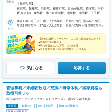
橋駅、西川緑道公園駅、県庁通り駅、岡山駅、弥生駅、東中央町
勤務地
歓迎＜東京・神奈川・埼玉・千葉＞丸の内、銀座、渋谷、桜新
【最寄り駅】
駅、犬山遊園駅、南高崎駅、宇都宮駅東口駅、清原地区市民セン
町、自由が丘、笹塚、中野、練馬、成増、池袋、赤羽、王子、北
東京駅、銀座駅、渋谷駅、桜新町駅、自由が丘駅、笹塚駅、中野
ター前駅、牧志駅、中洲通駅、通町筋駅、慶徳校前駅、幡ケ谷
千住、錦糸町北、錦糸町南、金町、新小岩、西新井、西葛西、大
駅(東京都)、練馬駅、地下鉄成増駅、池袋駅、赤羽駅、王子駅、北
駅、板橋駅、銀座駅、西４丁目駅、霞ケ関駅(東京都)、七ツ屋駅、
井町、蒲田、荻窪、調布、吉祥寺、府中、立川、町田、幸、大
千住駅、錦糸町駅、金町駅(東京都)、新小岩駅、西新井駅、西葛西
胡町駅、代々木公園駅、代々木駅、新宿駅(東京メトロ)、西新宿五
船、藤沢、茅ケ崎、中山、登戸、溝の口、武蔵小杉、元住吉、川
年収1,340万円／31歳／入社5年目（月給60万円+賞与620万円）
駅、大井町駅、蒲田駅、荻窪駅、調布駅、吉祥寺駅、府中駅(東京
丁目駅、大手町駅(東京都)、日比谷駅、馬喰町駅、京成上野駅、汐
崎、綱島、鶴見、横浜、保土ヶ谷、上大岡、大宮西、大宮、浦
年収1,060万円／27歳／入社2年目（月給40万円＋賞与580万円）
都)、立川駅、町田駅、大船駅、藤沢駅、茅ケ崎駅、中山駅(神奈川
留駅、東日本橋駅、中野富士見町駅、不動前駅、品川駅、国道
給与
和、浦和中央、武蔵浦和、川口、浦安、柏、本八幡、船橋、千葉
県)、川崎駅、登戸駅、武蔵溝ノ口駅、武蔵小杉駅、元住吉駅、綱
駅、平沼橋駅、日本大通り駅、黄金町駅、横須賀中央駅、市川真
＜群馬＞太田＜愛知＞名駅、刈谷、浄心、高畑、大曽根、本陣、
島駅、鶴見駅、横浜駅、保土ケ谷駅、上大岡駅、大宮駅(埼玉県)、
間駅、新千葉駅、与野駅、宮原駅、大江橋駅、三条駅(京都府)、常
金山、御器所、本山、新瑞橋、一宮＜大阪＞守口、豊中、高槻、
【未来の成長ストーリーを、ここから始めませんか？】
浦和駅、武蔵浦和駅、川口駅、葭川公園駅、浦安駅(千葉県)、柏
盤駅(京都府)、大宮駅(京都府)、旧居留地・大丸前駅、花隈駅、神
■約9割が未経験スタート
堺東、梅田、天王寺、放出＜兵庫＞岡本、西宮、六甲道＜福岡＞
駅、本八幡駅(総武線)、船橋駅、太田駅(群馬県)、韮川駅、名古屋
戸三宮駅(阪神)、中埠頭駅、春日野道駅(阪神線)、赤坂駅(福岡
■平均年収は1,049万円（入社6年目）
天神、香椎、大橋、六本松、西新、久留米、春日原★平均年収
駅、刈谷駅、浄心駅、高畑駅、平安通駅、本陣駅、金山駅(愛知
■完全実力主義！年4回の昇格チャンスあり
県)、西小倉駅、旦過駅、狸小路駅、西線９条旭山公園通駅、勾当
1,049万円20代の約70％が管理職に登用！
■20代の約70%が管理職登用
県)、御器所駅、本山駅(愛知県)、新瑞橋駅、尾張一宮駅、梅田駅
台公園駅、柳川駅、常盤駅(岡山県)、大雲寺前駅、鵜沼駅、宇都宮
(地下鉄)、東梅田駅、天王寺駅前駅、放出駅、堺東駅、高槻市駅、
駅、鹿児島中央駅、水道町駅、下板橋駅
豊中駅、守口市駅、摂津本山駅、西宮駅、新在家駅、天神駅、香
椎駅、大橋駅(福岡県)、六本松駅、西新駅、西鉄久留米駅、春日原
気になる
応募する
駅、二重橋前駅、東銀座駅、奥沢駅、幡ケ谷駅、豊島園駅(都営
線)、成増駅、東池袋駅、赤羽岩淵駅、王子駅前駅、住吉駅(東京
都)、京成金町駅、下神明駅、京急蒲田駅、布田駅、井の頭公園
駅、府中競馬正門前駅、立川北駅、富士見町駅(神奈川県)、石上
管理事務／未経験歓迎／充実の研修体制／国家資格も
駅、京急川崎駅、向ケ丘遊園駅、溝の口駅、新丸子駅、京急鶴見
取得可能／o
駅、神奈川駅、港南中央駅、栄町駅(千葉県)、本八幡駅(都営線)、
京成船橋駅、近鉄名古屋駅、荒子駅、大曽根駅、東別院駅、荒畑
株式会社オープンアップコンストラクション（旧株式会社夢真）
駅、呼続駅、名鉄一宮駅、大阪梅田駅(阪神線)、天王寺駅、守口
正社員
転勤なし
5名以上採用
職種未経験歓迎
駅、岡本駅(兵庫県)、西宮駅(ＪＲ線)、六甲道駅、西鉄福岡駅、西
業種未経験歓迎
鉄香椎駅、桜坂駅、春日駅(福岡県)、有楽町駅、築地市場駅、九品