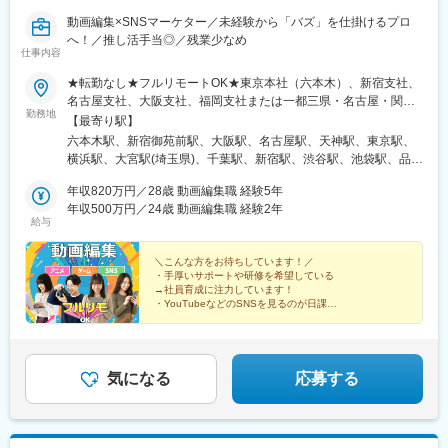
動画編集×SNSマーケター／未経験から「バズ」を仕掛けるプロ
へ！／推し活手当◎／残業少なめ
仕事内容
★転勤なし★フルリモートOK★東京本社（六本木）、新宿支社、
名古屋支社、大阪支社、福岡支社または一都三県・名古屋・関
勤務地
西・福岡の各プロジェクト先◆勤務地・アクセス【本社】東京都
【最寄り駅】
港区六本木6-2-31六本木ヒルズノースタワー17階東京メトロ日比
六本木駅、新宿御苑前駅、大阪駅、名古屋駅、天神駅、東京駅、
谷線、都営地下鉄大江戸線「六本木駅」 直結【新宿支社】東京都
横浜駅、大宮駅(埼玉県)、千葉駅、新宿駅、渋谷駅、池袋駅、品川
新宿区新宿1-9-10東京メトロ丸の内線「新宿御苑前駅」徒歩1分各
駅、秋葉原駅、新橋駅、日本橋駅(東京都)、北千住駅、高田馬場
線「新宿三丁目駅」徒歩15分【大阪支社】大阪府大阪市北区大深
年収820万円／28歳 動画編集職 経験5年
駅、西船橋駅、新大阪駅、淀屋橋駅、北浜駅(大阪府)、堺筋本町
町6‐38JR各線「大阪駅」より徒歩３分【名古屋支社】愛知県名古
年収500万円／24歳 動画編集職 経験2年
駅、心斎橋駅、なんば駅(地下鉄)、京橋駅(大阪府)、大阪ビジネス
給与
屋市西区牛島町6-1 名古屋ルーセントタワー各線「名古屋駅」徒
パーク駅、天王寺駅、福島駅(大阪環状線)、中之島駅、南森町駅、
歩5分【福岡支社】福岡県福岡市中央区天神1-14-18福岡市営地下
千里中央駅(大阪モノレール)、虎ノ門駅、みなとみらい駅、さいた
鉄空港線「天神駅」直結七隈線「天神南駅」徒歩5分西鉄天神大牟
＼こんな方をお待ちしています！／
ま新都心駅、浜松町駅、赤坂見附駅、永田町駅、有楽町駅、金山
・手厚いサポートや研修を希望している
田線「西鉄福岡（天神）駅」徒歩6分◎受動喫煙対策あり：オフィ
駅(愛知県)、栄駅(愛知県)、乃木坂駅、新宿三丁目駅、亀島駅、西
→社員育成に注力しています！
ス内禁煙◎名古屋・福岡拠点はスタートアップ募集です！ 整っ
鉄福岡駅、新高島駅、京成千葉駅、新宿駅(東京メトロ)、神泉駅、
・YouTubeなどのSNSを見るのが日課
たサポート体制のもと、 同期と一緒に成長できるチャンスで
→「今、何が流行っているか」をキャッチしている
東池袋駅、北品川駅、末広町駅(東京都)、汐留駅、三越前駅、西早
・フルリモで働きたい
す！
稲田駅、京成西船駅、東淀川駅、大江橋駅、なにわ橋駅、四ツ橋
→社員のほとんどがフルリモで勤務！
駅、ＪＲ難波駅、大阪城北詰駅、天王寺駅前駅、福島駅(大阪府・
阪神線)、新福島駅、大阪天満宮駅、千里中央駅(北大阪急行)、本
気になる
応募する
町駅、霞ケ関駅(東京都)、北与野駅、大門駅(東京都)、銀座一丁目
駅、近鉄名古屋駅、栄町駅(愛知県)、四谷三丁目駅、中洲川端駅、
高島町駅、栄町駅(千葉県)、新宿西口駅、高輪ゲートウェイ駅、岩
本町駅、内幸町駅、茅場町駅、六本木一丁目駅、肥後橋駅、長堀