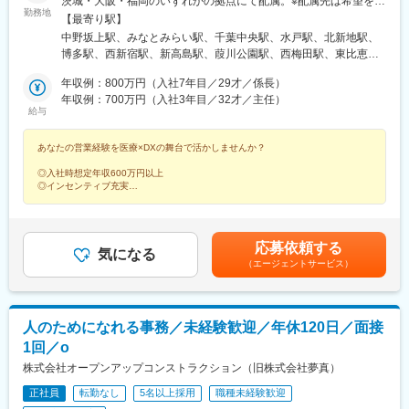
茨城・大阪・福岡のいずれかの拠点にて配属。※配属先は希望を考
勤務地
慮して決定します。※転勤は当面ありません。将来役職者になった
【最寄り駅】
場合や新支店ができた場合に転勤になる可能性があります。■東京
中野坂上駅、みなとみらい駅、千葉中央駅、水戸駅、北新地駅、
支店■神奈川支店■千葉支店■茨城支店■大阪支店■福岡支店※受動喫
博多駅、西新宿駅、新高島駅、葭川公園駅、西梅田駅、東比恵
煙対策あり（屋内原則禁煙・喫煙室あり）
駅、西新宿五丁目駅、高島町駅、京成千葉駅、渡辺橋駅
年収例：800万円（入社7年目／29才／係長）
年収例：700万円（入社3年目／32才／主任）
給与
あなたの営業経験を医療×DXの舞台で活かしませんか？
◎入社時想定年収600万円以上
◎インセンティブ充実
◎飛び込みなし・紹介案件を担当
◎プライム上場グループ
◎コアタイムなしのフルフレックス
◎年休125日
応募依頼する
◎退職金や各種手当など福利厚生充実
気になる
（エージェントサービス）
人のためになれる事務／未経験歓迎／年休120日／面接
1回／o
株式会社オープンアップコンストラクション（旧株式会社夢真）
正社員
転勤なし
5名以上採用
職種未経験歓迎