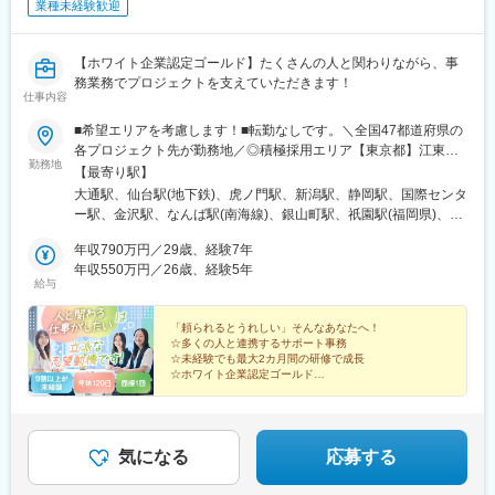
業種未経験歓迎
【ホワイト企業認定ゴールド】たくさんの人と関わりながら、事
務業務でプロジェクトを支えていただきます！
仕事内容
■希望エリアを考慮します！■転勤なしです。＼全国47都道府県の
各プロジェクト先が勤務地／◎積極採用エリア【東京都】江東
勤務地
区、渋谷区、新宿区、大田区、調布市、八王子市【神奈川県】横
【最寄り駅】
浜市、川崎市、横須賀市【埼玉県】さいたま市、川口市【千葉
大通駅、仙台駅(地下鉄)、虎ノ門駅、新潟駅、静岡駅、国際センタ
県】千葉市、船橋市★U・Iターン歓迎★車通勤OK（配属先によ
ー駅、金沢駅、なんば駅(南海線)、銀山町駅、祇園駅(福岡県)、県
る）★社員寮がある勤務地あり（一部、寮費全額補助付きの勤務
庁前駅(沖縄県)、錦糸町駅、新日本橋駅、渋谷駅、人形町駅、小作
地もあり）★「転勤なし」を選択の際は条件などが多少変動いた
年収790万円／29歳、経験7年
駅、代官山駅、代々木上原駅、明治神宮前駅、南新宿駅、高田馬
します。面接の際にご質問ください。◎本社東京都港区◎営業所
年収550万円／26歳、経験5年
場駅、四ツ谷駅、新宿三丁目駅、新宿西口駅、初台駅、西新宿
給与
北海道札幌市宮城県仙台市新潟県新潟市静岡県静岡市愛知県名古
駅、都庁前駅、東京駅、有楽町駅、小伝馬町駅、岩本町駅、稲荷
屋市大阪府大阪市広島県広島市福岡県福岡市沖縄県那覇市
町駅(東京都)、入谷駅(東京都)、蒲田駅、梅屋敷駅(東京都)、京橋
「頼られるとうれしい」そんなあなたへ！
駅(東京都)、勝どき駅、八丁堀駅(東京都)、市場前駅、築地市場
☆多くの人と連携するサポート事務
駅、日本橋駅(東京都)、東陽町駅、水天宮前駅、浜町駅、内幸町
☆未経験でも最大2カ月間の研修で成長
駅、新中野駅、大井町駅、五反田駅、立会川駅、大崎広小路駅、
☆ホワイト企業認定ゴールド
☆月収37万円・年収700万円も可能
大崎駅、北品川駅、三ツ沢下町駅、大船駅、馬車道駅、京急鶴見
☆年間休日120日
駅、京急川崎駅、港町駅、新丸子駅、洋光台駅、東戸塚駅、港南
☆業界売上高No.1
台駅、横浜駅、新高島駅、関内駅、生麦駅、伊勢佐木長者町駅、
和田町駅、鷺沼駅、川崎駅、高津駅(神奈川県)、よみうりランドス
気になる
応募する
テイション駅、南橋本駅、大和駅(神奈川県)、中央林間駅、汐入
駅、鶴ケ峰駅、根岸駅(神奈川県)、杉田駅(神奈川県)、栄町駅(千葉