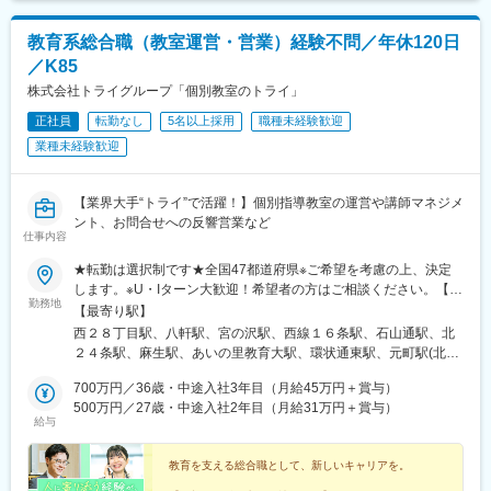
県)、千葉中央駅、国府台駅、千葉ニュータウン中央駅、京成千葉
駅、大森台駅、蘇我駅、本千葉駅、葭川公園駅、浜野駅、京成船
教育系総合職（教室運営・営業）経験不問／年休120日
橋駅、新船橋駅、公津の杜駅、柏駅、船橋駅、印旛日本医大駅、
／K85
印西牧の原駅、鉄道博物館駅、さいたま新都心駅、川口駅、北大
宮駅、大宮駅(埼玉県)、東大宮駅、与野本町駅、南与野駅、北本
株式会社トライグループ「個別教室のトライ」
駅、和光市駅、浦和駅、今羽駅、東宮原駅、大阪上本町駅、本町
正社員
転勤なし
5名以上採用
職種未経験歓迎
駅、谷町四丁目駅、なんば駅(地下鉄)、大阪ビジネスパーク駅、心
業種未経験歓迎
斎橋駅、森ノ宮駅、長堀橋駅、近鉄日本橋駅、北浜駅(大阪府)、淀
屋橋駅、堺東駅、上野芝駅、西三荘駅、堺筋本町駅、名鉄名古屋
駅、名古屋駅、矢場町駅、久屋大通駅、神領駅、荒子川公園駅、
【業界大手“トライ”で活躍！】個別指導教室の運営や講師マネジメ
伏見駅(愛知県)、丸の内駅(愛知県)、栄駅(愛知県)、刈谷市駅、定
ント、お問合せへの反響営業など
光寺駅、高蔵寺駅、春日井駅(中央本線)、中部国際空港駅(鉄道)、
仕事内容
京都河原町駅、学研奈良登美ケ丘駅、烏丸駅、小倉駅(京都府)、伊
勢田駅、同志社前駅、太秦広隆寺駅、四条駅(京都市営)、ハーバー
★転勤は選択制です★全国47都道府県※ご希望を考慮の上、決定
ランド駅、三宮駅(神戸市営)、県庁前駅(兵庫県)、大倉山駅(兵庫
します。※U・Iターン大歓迎！希望者の方はご相談ください。【募
勤務地
県)、三ノ宮駅、市民広場駅、計算科学センター駅、貿易センター
集エリア】全国47都道府県■北海道・東北■北海道・青森県・岩手
【最寄り駅】
駅、灘駅、天神南駅、天神駅、平和通駅、博多駅、白木原駅、春
県・宮城県・秋田県・山形県・福島県■北陸・甲信越■新潟県・富
西２８丁目駅、八軒駅、宮の沢駅、西線１６条駅、石山通駅、北
日原駅、渡辺通駅、恵庭駅、新さっぽろ駅、西１１丁目駅、バス
山県・石川県・福井県・山梨県・長野県■関東■東京都・茨城県・
２４条駅、麻生駅、あいの里教育大駅、環状通東駅、元町駅(北海
センター前駅、豊水すすきの駅、中央区役所前駅、東本願寺前
栃木県・群馬県・埼玉県・千葉県・神奈川県■中部■岐阜県・静岡
道)、大谷地駅、野幌駅、岩見沢駅、苫小牧駅、東室蘭駅、北四番
駅、西１５丁目駅、泉中央駅、古川駅、中野栄駅、広瀬通駅、岩
県・愛知県・三重県■関西■京都府・大阪府・滋賀県・兵庫県・奈
700万円／36歳・中途入社3年目（月給45万円＋賞与）
丁駅、長町南駅、富沢駅、南仙台駅、古川駅、筒井駅(青森県)、上
切駅、上島駅、高塚駅、遠州小松駅、日吉町駅、曳馬駅、積志
良県・和歌山県■中国■鳥取県・島根県・岡山県・広島県・山口県
500万円／27歳・中途入社2年目（月給31万円＋賞与）
盛岡駅、秋田駅、山形駅、郡山駅(福島県)、研究学園駅、土浦駅、
給与
駅、みらい平駅、竜ケ崎駅、研究学園駅、玖村駅、井口駅(広島
■四国■徳島県・香川県・愛媛県・高知県■九州■福岡県・佐賀県・
西那須野駅、渋川駅、桐生駅、北浦和駅、土呂駅、北本駅、上尾
県)、比治山下駅、矢野駅、向洋駅、岡山駅前駅、三菱自工前駅、
長崎県・大分県・熊本県・宮崎県・鹿児島県・沖縄県【受動喫煙
駅、熊谷駅、北与野駅、せんげん台駅、稲毛海岸駅、成田駅、本
城下駅(岡山県)、栄駅(岡山県)、清輝橋駅、津駅、南四日市駅、島
対策】教室内全面禁煙【あなたの好きな街で働けます】全国どこ
教育を支える総合職として、新しいキャリアを。
八幡駅(都営線)、行徳駅、津田沼駅、京成船橋駅、西船橋駅、葭川
ケ原駅、明野駅、新鵜沼駅、小泉駅、多治見駅、上呂駅、南草津
でも、あなたの好きな街で働けます。また、転勤は「希望制」で
公園駅、目白駅、巣鴨駅、中村橋駅、大泉学園駅、荻窪駅、茗荷