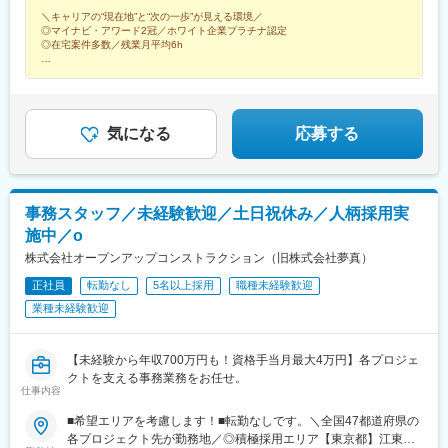
元郷駅、所沢駅、新越谷駅、草加駅、春日部駅、千葉寺駅、船橋
成千葉駅、東向島駅、浅草駅、国道駅、南富山駅、北府駅、森小
＼キャリアの“現在地”と“次の一歩”が見える環境／
舞鶴市、福知山市、城陽市■兵庫県（神戸オフィス）神戸市、姫路
駅、松戸駅、国府台駅、柏駅、流山おおたかの森駅、南公園駅、
路駅、大阪阿部野橋駅、香櫨園駅、六甲駅、大宮駅(京都府)、西大
◎マイナビ・アワード2冠／ホワイト企業プラチナ認定
市、尼崎市、西宮市、明石市、宝塚市【中国・九州】■広島県（広
摩耶駅、姫路駅、大物駅、西宮駅、明石駅、宝塚駅、西線９条旭
◎在宅案件多数／残業月平均6h
路三条駅、畝傍駅、宇品二丁目駅、福島町駅、蓮池町通駅、旦過
島オフィス）広島市、呉市、福山市、東広島市、廿日市、尾道市■
山公園通駅、篠路駅、旭川駅、函館駅、釧路駅、帯広駅、北見
駅、西黒崎駅、伊賀駅、香椎宮前駅、箱崎宮前駅、市役所駅(長崎
福岡県（福岡オフィス）福岡市、北九州市、久留米市、飯塚市、
★手厚いフォロー
駅、赤坂駅(福岡県)、東比恵駅、旦過駅、西鉄久留米駅、新飯塚
県)、本妙寺入口駅、涙橋駅
月1回の面談で現状整理
大牟田市、筑紫野市※上記は一例です受動喫煙対策：屋内原則禁煙
駅、大牟田駅、西鉄二日市駅、水戸駅、日立駅、古河駅、石岡
市場価値と求められるスキルを可視化
駅、結城駅、入地駅、二条城前駅、清水五条駅、宇治駅(奈良線)、
次の一歩が見えるロードマップを支援
亀岡駅、西舞鶴駅、福知山駅、城陽駅、日赤病院前駅、広大附属
気になる
応募する
学校前駅、呉駅、福山駅、西条駅(広島県)、山陽女学園前駅、陸前
落合駅、長町南駅、石巻駅、本塩釜駅、不動の沢駅、杜せきのし
た駅、銀座駅、みなとみらい駅、名古屋駅、西１５丁目駅、あお
ば通駅、渡辺橋駅、烏丸駅、神戸三宮駅(阪神)、胡町駅、西鉄福岡
事務スタッフ／未経験歓迎／土日祝休み／人柄採用実
駅、平沼橋駅、中崎町駅、松屋町駅、妙国寺前駅、西大橋駅、文
施中／o
の里駅、上前津駅、中村日赤駅、新栄町駅(愛知県)、駅前大通駅、
名鉄一宮駅、新瀬戸駅、川口駅、南越谷駅、京成船橋駅、市川
株式会社オープンアップコンストラクション（旧株式会社夢真）
駅、中埠頭駅、大石駅、山陽姫路駅、尼崎駅(阪神線)、西宮駅(Ｊ
正社員
転勤なし
5名以上採用
職種未経験歓迎
Ｒ線)、山陽明石駅、宝塚南口駅、西線１１条駅、函館駅前駅、二
業種未経験歓迎
日市駅、烏丸御池駅、七条駅、寺田駅(京都府)、鷹野橋駅、西塩釜
駅、名取駅、銀座一丁目駅、桜木町駅、近鉄名古屋駅、中央区役
所前駅、仙台駅、大江橋駅、三宮駅(神戸新交通)、稲荷町駅(広島
【未経験から年収700万円も！資格手当月最大4万円】各プロジェ
県)、天神南駅、西横浜駅、天満駅、心斎橋駅、大小路駅、阿波座
クトを支える事務業務をお任せ。
駅、松虫駅、新豊橋駅、瀬戸市役所前駅、蒲生駅、東海神駅、市
仕事内容
川真間駅、医療センター駅、六甲駅、西新町駅、松風町駅、紫
駅、広電本社前駅
■希望エリアを考慮します！■転勤なしです。＼全国47都道府県の
各プロジェクト先が勤務地／◎積極採用エリア【東京都】江東