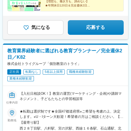
【理想も、働き方も、諦めない】
駅、手原駅、栗東駅、上所駅、白山駅(新潟県)、高崎駅、境町駅、
す。「地域限定社員」として、都道府県をまたぐ転勤がない働き
谷駅、月島駅、亀戸駅、京成曳舟駅、船堀駅、浅草駅(ＴＸ)、綾瀬
★年間休日120日＆完全週休2日
新伊勢崎駅、小山駅、東宿郷駅、清陵高校前駅、湯本駅、郡山駅
方も選べるため、あなたの理想のライフスタイルに合った働き方
★13時始業／NO残業を推奨
駅、北千住駅、葛西駅、西葛西駅、三軒茶屋駅、高田馬場駅、辻
(福島県)、郡山富田駅、てだこ浦西駅、美栄橋駅、壺川駅、安里
★「転勤なし」も選択可能
を実現できます。▼勤務地例▼その他、全国各地に教室がありま
堂駅、東戸塚駅、三ツ境駅、新百合ケ丘駅、金沢文庫駅、鶴見
★不登校支援など、教育格差にも本気で取り組む
駅、都通駅、栗野駅、真幸駅、水前寺駅、藤崎宮前駅、河原町駅
す。詳細は別途お問い合わせください。
駅、上大岡駅、横浜駅、平沼橋駅、みなとみらい駅、本郷駅(長野
(熊本県)、厚東駅、梶栗郷台地駅、岩国駅、磯鶏駅、青笹駅、金ケ
県)、北長野駅、安茂里駅、篠ノ井駅、南松本駅、新潟駅、大町駅
気になる
応募する
崎駅、青森駅、吹越駅、西金沢駅、西泉駅、銀座一丁目駅、新板
(富山県)、野町駅、小松駅、武生駅、桜橋駅(静岡県)、春日町駅、
橋駅、東銀座駅、さっぽろ駅、仙台駅、虎ノ門ヒルズ駅、新静岡
草薙駅(東海道本線)、長沼駅(静岡県)、静岡駅、吉原本町駅、富士
駅、近鉄名古屋駅、北鉄金沢駅、稲荷町駅(広島県)、櫛田神社前
宮駅、中村公園駅、本山駅(愛知県)、星ケ丘駅(愛知県)、御器所
駅、旭橋駅、住吉駅(東京都)、表参道駅、恵比寿駅、代々木八幡
駅、野並駅、金山駅(愛知県)、尾張一宮駅、春田駅、上飯田駅、勝
教育業界経験者に選ばれる教育プランナー／完全週休2
駅、原宿駅、参宮橋駅、西早稲田駅、麹町駅、東新宿駅、新宿
川駅、小幡駅、三郷駅(愛知県)、瀬戸口駅、藤が丘駅(愛知県)、長
駅、二重橋前駅、秋葉原駅、上野駅、鶯谷駅、京急蒲田駅、宝町
日／K82
久手古戦場駅、赤池駅(愛知県)、神沢駅、鳴海駅、南大高駅、有松
駅(東京都)、月島駅、茅場町駅、築地駅、三越前駅、新橋駅、中野
駅、知立駅、刈谷駅、太田川駅、前後駅、星川駅(三重県)、鈴鹿市
株式会社トライグループ「個別教室のトライ」
新橋駅、下神明駅、新馬場駅、反町駅、鶴見駅、六郷土手駅、高
駅、津新町駅、大垣駅、岐南駅、少路駅、千里山駅、石橋阪大前
島町駅、桜木町駅、阪東橋駅、上星川駅、二子新地駅、横須賀
正社員
転勤なし
5名以上採用
職種未経験歓迎
駅、茨木駅、枚方市駅、放出駅、四条畷駅、住道駅、千林大宮
駅、新杉田駅、東千葉駅、市川駅、千葉駅、県庁前駅(千葉県)、東
業種未経験歓迎
駅、天王寺駅前駅、大阪上本町駅、新石切駅、平野駅(地下鉄)、鳳
海神駅、北与野駅、加茂宮駅、谷町九丁目駅、天満橋駅、大阪難
駅、あびこ駅、武庫之荘駅、逆瀬川駅、尼崎駅(東海道本線)、夙川
波駅、大阪城公園駅、京橋駅(大阪府)、四ツ橋駅、玉造駅、日本橋
駅、六甲道駅、山陽姫路駅、網干駅、西明石駅、四条駅(京都市
駅(大阪府)、なにわ橋駅、肥後橋駅、阿波座駅、名古屋城駅、大須
【入社日相談OK！】教室の運営(マーケティング・企画)や講師マ
営)、西院駅(阪急線)、宇治駅(奈良線)、新田辺駅、松井山手駅、彦
観音駅、栄町駅(愛知県)、祇園四条駅、興戸駅、撮影所前駅、蚕ノ
ネジメント、子どもたちとの学習相談等
根駅、大和八木駅、大元駅、高島駅(岡山県)、米子駅、山口駅(山
仕事内容
社駅、神戸駅(兵庫県)、神戸三宮駅(阪急・神戸高速)、元町駅(兵庫
口県)、琴芝駅、宇部駅、緑井駅、大町駅(広島県)、県病院前駅、
県)、西元町駅、三宮駅(神戸新交通)、南公園駅、医療センター
河戸帆待川駅、大原駅(広島県)、西広島駅、西高屋駅、西条駅(広
★転勤は選択制です★全国47都道府県※ご希望を考慮の上、決定
駅、三宮・花時計前駅、岩屋駅(兵庫県)、西鉄福岡駅、小倉駅(福
島県)、呉駅、三原駅、瓦町駅、栗林公園駅、佐古駅、横河原駅、
します。※U・Iターン大歓迎！希望者の方はご相談ください。【募
岡県)、東比恵駅、大野城駅、春日駅(福岡県)、薬院駅、新札幌
勤務地
デンテツターミナルビル前駅、下曽根駅、九州工大前駅、戸畑
集エリア】全国47都道府県■北海道・東北■北海道・青森県・岩手
【最寄り駅】
駅、すすきの駅、西８丁目駅、西線６条駅、あおば通駅、比治山
駅、平和通駅、城野駅(日豊本線)、徳力公団前駅、黒崎駅前駅、折
県・宮城県・秋田県・山形県・福島県■北陸・甲信越■新潟県・富
西２８丁目駅、八軒駅、宮の沢駅、西線１６条駅、石山通駅、北
橋駅、西川緑道公園駅、県庁通り駅、岡山駅、弥生駅、東中央町