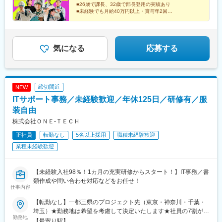
■26歳で課長、32歳で部長登用の実績あり
■未経験でも月給40万円以上・賞与年2回
■土日祝休み・実質年休121日
■独自DXの推進で働きやすさも
気になる
応募する
締切間近
NEW
ITサポート事務／未経験歓迎／年休125日／研修有／服
装自由
株式会社ＯＮＥ‐ＴＥＣＨ
正社員
転勤なし
5名以上採用
職種未経験歓迎
業種未経験歓迎
【未経験入社98％！1カ月の充実研修からスタート！】IT事務／書
類作成や問い合わせ対応などをお任せ！
仕事内容
【転勤なし】一都三県のプロジェクト先（東京・神奈川・千葉・
埼玉）★勤務地は希望を考慮して決定いたします★社員の7割が在
勤務地
宅勤務を活用中！フルリモートの案件もあります★19時以降は本
【最寄り駅】