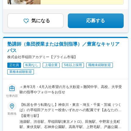
駅、西条駅(広島県)、尾道駅、下関駅、山口駅(山口県)、宇部駅、
鳥取駅、米子駅、境港駅、松江駅、出雲市駅、高知駅、古津賀
駅、ＪＲ松山駅前駅、今治駅、宇和島駅、高松駅(香川県)、丸亀
駅、徳島駅、阿南駅、鳴門駅、久留米駅、小倉駅(福岡県)、大牟田
気になる
応募する
駅、筑紫駅、天神駅、大分駅、別府駅(大分県)、中津駅(大分県)、
宮崎駅、延岡駅、都城駅、鹿児島駅、熊本駅、佐賀駅、長崎駅(長
崎県)、佐世保駅、那覇空港駅(鉄道)、秋葉原駅、高田馬場駅、綾
瀬駅、豊田駅、溝の口駅、なんば駅(地下鉄)、心斎橋駅、天王寺
駅、金山駅(愛知県)、伏見駅(愛知県)、博多駅、中洲川端駅、山科
塾講師（集団授業または個別指導）／豊富なキャリア
駅、久喜駅、本八幡駅(総武線)、大宮駅(埼玉県)、代官山駅、さっ
パス
ぽろ駅、函館駅前駅、津軽五所川原駅、田茂山駅、あおば通駅、
株式会社早稲田アカデミー【プライム市場】
曽根田駅、鷹巣駅、工機前駅、佐貫駅、宇都宮駅東口駅、今市
駅、中央前橋駅、西桐生駅、北朝霞駅、池ノ上駅、蓮沼駅、西葛
正社員
転勤なし
上場企業
5名以上採用
職種未経験歓迎
西駅、牛田駅(東京都)、板橋区役所前駅、京王八王子駅、北品川
業種未経験歓迎
駅、赤羽岩淵駅、新宿駅(東京メトロ)、東池袋駅、不動前駅、住吉
駅(東京都)、六本木一丁目駅、布田駅、稲荷町駅(東京都)、立川北
駅、三越前駅、二重橋前駅、桜街道駅、京成船橋駅、京成千葉
＜来年3月・4月入社希望の方も大歓迎＞難関中学、高校、大学受
駅、北習志野駅、野田市駅、京成成田駅、仲ノ町駅、逸見駅、新
験の指導やフォローをお任せ
高島駅、京急川崎駅、北茅ケ崎駅、和田塚駅、入谷駅(神奈川県)、
仕事内容
逗子・葉山駅、西松本駅、岩村田駅、南豊科駅、上大月駅、志貴
【転居を伴う転勤なし】神奈川・東京・埼玉・千葉・茨城（つく
野中学校前駅、新魚津駅、北鉄金沢駅、福井駅、新浜松駅、新静
ば）の早稲田アカデミー校舎いずれかへの配属です【あなたの最
岡駅、新豊橋駅、近鉄名古屋駅、尾張一宮駅、名鉄岐阜駅、名電
勤務地
寄駅から通勤1時間圏内に配属】※U・Iターン歓迎※5名以上採用予
【最寄り駅】
各務原駅、新可児駅、ＪＲ河内永和駅、大阪梅田駅(阪急線)、九条
定※受動喫煙対策：屋内禁煙＜POINT＞★メインの業務である授業
池袋駅、渋谷駅、早稲田駅(東京メトロ)、田無駅、中野富士見町
駅(京都府)、田中口駅、山陽姫路駅、西宮駅、山陽明石駅、ハーバ
に集中できる分業制★残業月20時間程度★業界トップクラスの給
駅、東伏見駅、石神井公園駅、高島平駅、上野毛駅、戸越公園
ーランド駅、宝塚南口駅、新伊丹駅、芦屋川駅、上栄町駅、新八
与水準★「早慶附属高合格者数No.1」26年連続達成中★生徒数は