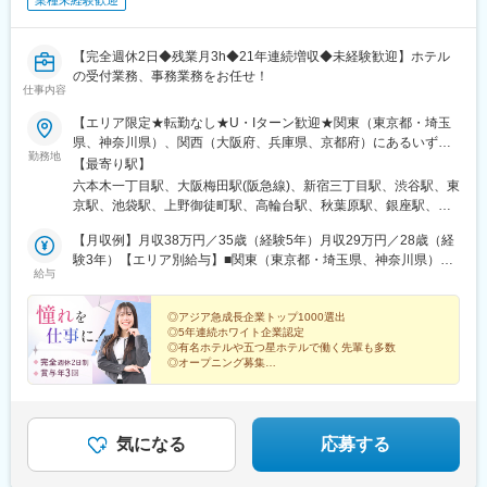
業種未経験歓迎
【完全週休2日◆残業月3h◆21年連続増収◆未経験歓迎】ホテル
の受付業務、事務業務をお任せ！
仕事内容
【エリア限定★転勤なし★U・Iターン歓迎★関東（東京都・埼玉
県、神奈川県）、関西（大阪府、兵庫県、京都府）にあるいずれ
勤務地
かのホテル】◎100%希望拠点に配属！地域に根ざして働けます＜
【最寄り駅】
配属先一覧＞■関東東京都・埼玉県、神奈川県■関西大阪府、兵庫
六本木一丁目駅、大阪梅田駅(阪急線)、新宿三丁目駅、渋谷駅、東
県、京都府◎転居を伴う転勤なし！◎直行直帰OK！▼事業所【事
京駅、池袋駅、上野御徒町駅、高輪台駅、秋葉原駅、銀座駅、立
業所住所】東京都港区六本木2丁目4-5 1F 六本木Dスクエア・南
川駅、八王子駅、西八王子駅、町田駅、府中駅(東京都)、分倍河原
北線「六本木一丁目駅」徒歩3分・日比谷線／大江戸線「六本木
【月収例】月収38万円／35歳（経験5年）月収29万円／28歳（経
駅、調布駅、ひばりケ丘駅(東京都)、田無駅、吉祥寺駅、三鷹駅、
駅」徒歩7分・銀座線／南北線「溜池山王駅」徒歩8分・千代田線
験3年）【エリア別給与】■関東（東京都・埼玉県、神奈川県）月
武蔵小金井駅、国分寺駅、国立駅、久米川駅、小平駅、花小金井
給与
「乃木坂駅」徒歩14分大阪本社／ 大阪府大阪市北区大深町3-1 グ
給215,000円～300,000円＋諸手当＋賞与年3回■関西（大阪府・兵
駅、清瀬駅、東久留米駅、聖蹟桜ケ丘駅、多摩センター駅、稲城
ランフロント大阪北館6階・JR各線「大阪駅」より徒歩2分・阪急
庫県・京都府）月給205,000円～280,000円＋諸手当＋賞与年3回※
駅、若葉台駅、和泉多摩川駅、大宮駅(埼玉県)、浦和駅、武蔵浦和
各線「梅田駅」より徒歩5分
残業代は別途全額支給します※経験・能力・年齢を考慮し決定しま
◎アジア急成長企業トップ1000選出
駅、川口駅、東川口駅、蕨駅、戸田駅(埼玉県)、戸田公園駅、和光
◎5年連続ホワイト企業認定
す
市駅、朝霞駅、北朝霞駅、新座駅、所沢駅、新所沢駅、越谷駅、
◎有名ホテルや五つ星ホテルで働く先輩も多数
新越谷駅、川崎駅、武蔵小杉駅、溝の口駅、新百合ケ丘駅、新高
◎オープニング募集
◎賞与年3回
島駅、新横浜駅、日吉駅(神奈川県)、センター北駅、センター南
◎完全週休2日＆シフトは事前確定！
駅、菊名駅、淵野辺駅、矢部駅、相模原駅、大和駅(神奈川県)、中
央林間駅、本厚木駅、愛甲石田駅、海老名駅(相鉄・小田急)、相武
「ホテルで働いてみたい」その憧れを、
台前駅、座間駅、大阪駅、天王寺駅、なんば駅(地下鉄)、京橋駅
今こそ新しいキャリアに♪
気になる
応募する
(大阪府)、新大阪駅、本町駅、堺東駅、堺駅、中百舌鳥駅、高槻
駅、高槻市駅、布施駅、東花園駅、長田駅(大阪府)、寝屋川市駅、