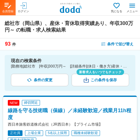
会員登録
ログイン
気になる
メニュー
総社市（岡山県）、産休・育休取得実績あり、年収300万
円～
の転職・求人検索結果
93
条件で並び替え
件
現在の検索条件
[勤務地]総社市 [年収]300万円～ [詳細条件](休日・働き方)産休・育休取得実績あり
新着求人をいつでもチェック
条件の変更
この条件を保存
締切間近
NEW
線路を守る技術職（保線）／未経験歓迎／残業月11h程
度
西日本旅客鉄道株式会社（JR西日本）【プライム市場】
正社員
上場企業
5名以上採用
職種未経験歓迎