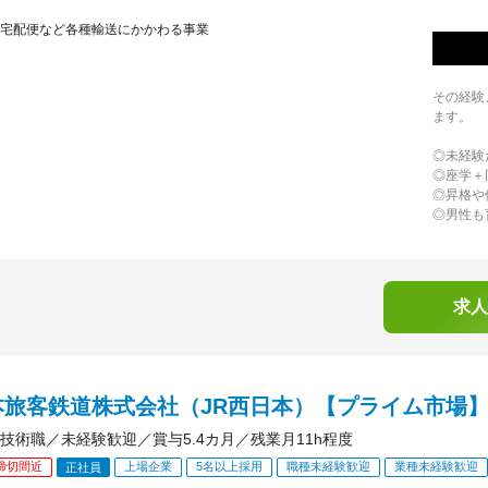
宅配便など各種輸送にかかわる事業
その経験
ます。
◎未経験
◎座学＋
◎昇格や
◎男性も
求人
本旅客鉄道株式会社（JR西日本）【プライム市場
技術職／未経験歓迎／賞与5.4カ月／残業月11h程度
締切間近
上場企業
5名以上採用
職種未経験歓迎
業種未経験歓迎
正社員