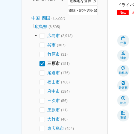
勤務地を選択
ドライバ
路線・駅を選択
New
中国･四国
(
16,227
)
広島県
(
6,595
)
広島市
(
2,918
)
仕事
呉市
(
307
)
竹原市
(
31
)
対象
三原市
(
151
)
尾道市
(
176
)
勤務地
福山市
(
768
)
最寄駅
府中市
(
184
)
三次市
(
56
)
給与
庄原市
(
11
)
事業
大竹市
(
46
)
東広島市
(
454
)