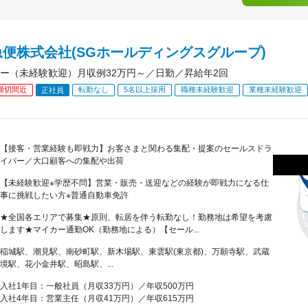
便株式会社(SGホールディングスグループ)
ー（未経験歓迎）月収例32万円～／日勤／昇給年2回
締切間近
転勤なし
5名以上採用
職種未経験歓迎
業種未経験歓迎
正社員
【接客・営業経験も即戦力】お客さまと関わる集配・提案のセールスドラ
イバー／大口顧客への集配や出荷
【未経験歓迎※学歴不問】営業・販売・送迎などの経験が即戦力になる仕
事に挑戦したい方※普通自動車免許
★全国各エリアで募集★原則、転居を伴う転勤なし！勤務地は希望を考慮
します★マイカー通勤OK（勤務地による）【セール...
稲城駅、潮見駅、南砂町駅、新木場駅、東雲駅(東京都)、万願寺駅、武蔵
境駅、花小金井駅、昭島駅、...
入社1年目：一般社員（月収33万円）／年収500万円
入社4年目：営業主任（月収41万円）／年収615万円