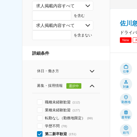
求人掲載内容すべて
を含む
佐川急
求人掲載内容すべて
ドライバ
を含まない
New
詳細条件
休日・働き方
仕事
募集・採用情報
選択中
対象
職種未経験歓迎
勤務地
(
112
)
業種未経験歓迎
(
127
)
最寄駅
転勤なし（勤務地限定）
(
99
)
学歴不問
(
78
)
給与
第二新卒歓迎
(
151
)