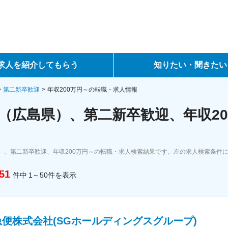
求人を紹介してもらう
知りたい・聞きたい
ントサービス
転職ノウハウ
第二新卒歓迎
年収200万円～の転職・求人情報
（広島県）、第二新卒歓迎、年収20
サービス
データで見る転職
ーエージェントサービス
コラム・インタビュー
）、第二新卒歓迎、年収200万円～の転職・求人検索結果です。左の求人検索条件
転職Q&A
51
件中
1～50
件
を表示
便株式会社(SGホールディングスグループ)