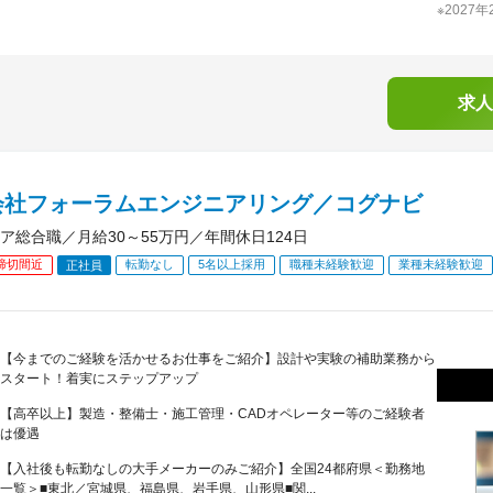
※2027
求人
会社フォーラムエンジニアリング／コグナビ
ア総合職／月給30～55万円／年間休日124日
締切間近
転勤なし
5名以上採用
職種未経験歓迎
業種未経験歓迎
正社員
【今までのご経験を活かせるお仕事をご紹介】設計や実験の補助業務から
スタート！着実にステップアップ
【高卒以上】製造・整備士・施工管理・CADオペレーター等のご経験者
は優遇
【入社後も転勤なしの大手メーカーのみご紹介】全国24都府県＜勤務地
一覧＞■東北／宮城県、福島県、岩手県、山形県■関...