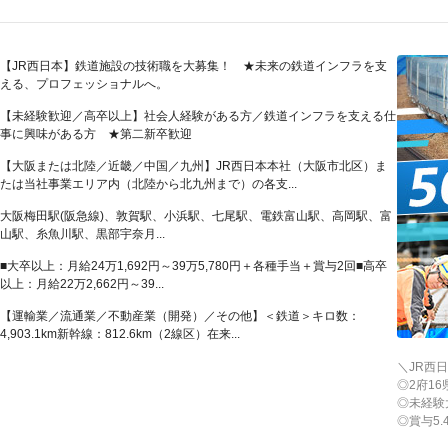
【JR西日本】鉄道施設の技術職を大募集！ ★未来の鉄道インフラを支
える、プロフェッショナルへ。
【未経験歓迎／高卒以上】社会人経験がある方／鉄道インフラを支える仕
事に興味がある方 ★第二新卒歓迎
【大阪または北陸／近畿／中国／九州】JR西日本本社（大阪市北区）ま
たは当社事業エリア内（北陸から北九州まで）の各支...
大阪梅田駅(阪急線)、敦賀駅、小浜駅、七尾駅、電鉄富山駅、高岡駅、富
山駅、糸魚川駅、黒部宇奈月...
■大卒以上：月給24万1,692円～39万5,780円＋各種手当＋賞与2回■高卒
以上：月給22万2,662円～39...
【運輸業／流通業／不動産業（開発）／その他】＜鉄道＞キロ数：
4,903.1km新幹線：812.6km（2線区）在来...
＼JR西
◎2府1
◎未経験
◎賞与5.