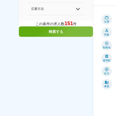
応募方法
仕事
151
この条件の求人数
件
検索する
対象
勤務地
最寄駅
給与
事業