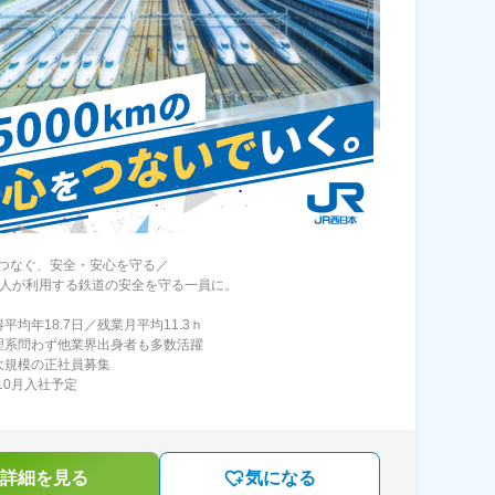
つなぐ、安全・安心を守る／
億人が利用する鉄道の安全を守る一員に。
平均年18.7日／残業月平均11.3ｈ
理系問わず他業界出身者も多数活躍
大規模の正社員募集
年10月入社予定
詳細を見る
気になる