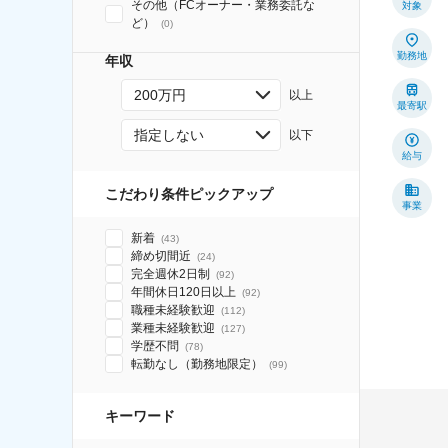
その他（FCオーナー・業務委託な
対象
ど）
(
0
)
勤務地
年収
200万円
以上
最寄駅
指定しない
以下
給与
こだわり条件ピックアップ
事業
新着
(
43
)
締め切間近
(
24
)
完全週休2日制
(
92
)
年間休日120日以上
(
92
)
職種未経験歓迎
(
112
)
業種未経験歓迎
(
127
)
学歴不問
(
78
)
転勤なし（勤務地限定）
(
99
)
キーワード