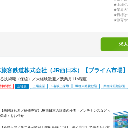
★上場グ
★業界大
★目標は
★教育や
求人
本旅客鉄道株式会社（JR西日本）【プライム市場
る技術職（保線）／未経験歓迎／残業月11h程度
締切間近
上場企業
5名以上採用
職種未経験歓迎
業種未経験歓迎
正社員
【未経験歓迎／研修充実】JR西日本の線路の検査・メンテナンスなど＜
保線＞をお任せ
【経歴不問／第二新卒歓迎】技術を身につけ、長く安定して働きたい方