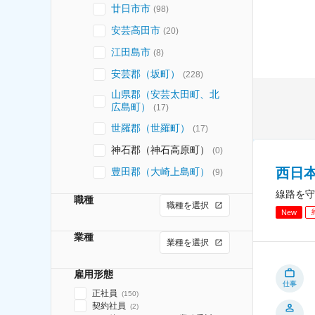
廿日市市
(
98
)
安芸高田市
(
20
)
江田島市
(
8
)
安芸郡（坂町）
(
228
)
山県郡（安芸太田町、北
広島町）
(
17
)
世羅郡（世羅町）
(
17
)
神石郡（神石高原町）
(
0
)
西日
豊田郡（大崎上島町）
(
9
)
線路を守
職種
職種を選択
New
業種
業種を選択
雇用形態
仕事
正社員
(
150
)
契約社員
(
2
)