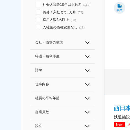
社会人経験10年以上歓迎
(
112
)
事業
急募！入社まで1カ月
(
65
)
採用人数5名以上
(
83
)
入社後の職種変更なし
(
13
)
会社・職場の環境
待遇・福利厚生
語学
仕事内容
社員の平均年齢
西日
従業員数
鉄道施設
New
設立