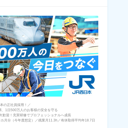
日本の正社員採用！／
6県、1日500万人のお客様の安全を守る
大歓迎！充実研修でプロフェッショナルへ成長
4カ月分（今年度想定）／残業月11.3h／有休取得平均年18.7日