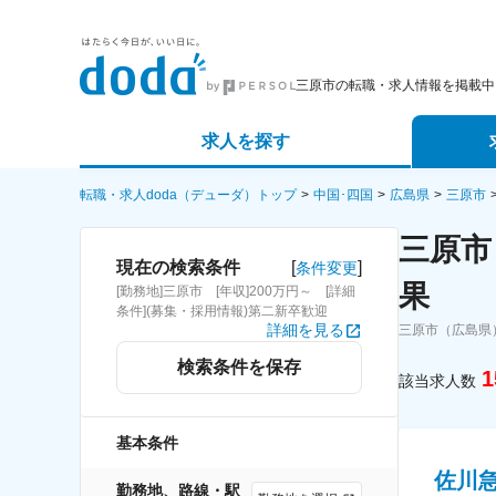
三原市の転職・求人情報を掲載中
求人を探す
詳細条件から探す
エージェ
転職・求人doda（デューダ）トップ
中国･四国
広島県
三原市
三原市
新着求人から探す
スカウト
[
]
現在の検索条件
条件変更
果
[勤務地]三原市 [年収]200万円～ [詳細
求人特集から探す
パートナ
条件](募集・採用情報)第二新卒歓迎
詳細を見る
三原市（広島県
検索条件を保存
1
該当求人数
基本条件
佐川急
勤務地、路線・駅