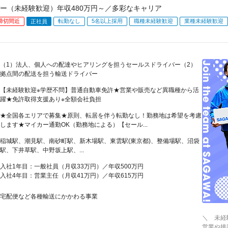
ー（未経験歓迎）年収480万円～／多彩なキャリア
締切間近
転勤なし
5名以上採用
職種未経験歓迎
業種未経験歓迎
正社員
（1）法人、個人への配達やヒアリングを担うセールスドライバー（2）
拠点間の配送を担う輸送ドライバー
【未経験歓迎※学歴不問】普通自動車免許★営業や販売など異職種から活
躍★免許取得支援あり※全額会社負担
★全国各エリアで募集★原則、転居を伴う転勤なし！勤務地は希望を考慮
します★マイカー通勤OK（勤務地による）【セール...
稲城駅、潮見駅、南砂町駅、新木場駅、東雲駅(東京都)、整備場駅、沼袋
駅、下井草駅、中野坂上駅、...
入社1年目：一般社員（月収33万円）／年収500万円
入社4年目：営業主任（月収41万円）／年収615万円
宅配便など各種輸送にかかわる事業
＼ 未経
営業や接