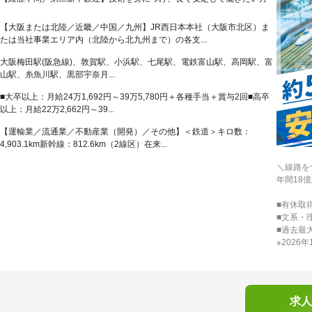
【大阪または北陸／近畿／中国／九州】JR西日本本社（大阪市北区）ま
たは当社事業エリア内（北陸から北九州まで）の各支...
大阪梅田駅(阪急線)、敦賀駅、小浜駅、七尾駅、電鉄富山駅、高岡駅、富
山駅、糸魚川駅、黒部宇奈月...
■大卒以上：月給24万1,692円～39万5,780円＋各種手当＋賞与2回■高卒
以上：月給22万2,662円～39...
【運輸業／流通業／不動産業（開発）／その他】＜鉄道＞キロ数：
4,903.1km新幹線：812.6km（2線区）在来...
＼線路を
年間18
■有休取得
■文系・
■過去最
※2026
求人