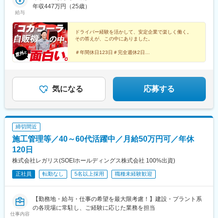
貝塚駅(福岡県)、藤崎駅(福岡県)、七隈駅、都府楼前駅、南久留米
年収447万円（25歳）
岡本駅(栃木県)、群馬八幡駅、治良門橋駅、東所沢駅、与野本町
給与
駅、飯塚駅、幡生駅、行橋駅、三ケ森駅、牧駅(大分県)、別府大学
駅、鷲宮駅、武蔵高萩駅、七里駅、八潮駅、ひろせ野鳥の森駅、
駅、佐賀駅、鳥栖駅、須屋駅、平成駅、竜田口駅、スタジアムシ
本庄駅、大野原駅、八千代緑が丘駅、新習志野駅、木更津駅、我
ティノース駅、幸駅、長与駅、都城駅、小林駅(宮崎県)、志布志
ドライバー経験を活かして、安定企業で楽しく働く。
孫子駅、県庁前駅(千葉県)、門前仲町駅、東陽町駅、高井戸駅、池
その答えが、この中にありました。
駅、高見橋駅、てだこ浦西駅、新宿駅(東京メトロ)、大阪梅田駅
袋駅、東池袋駅、志村坂上駅、東大和市駅、京急新子安駅、桜ケ
(阪急線)、中野駅(東京都)、大阪駅、なんば駅(南海線)、仙台駅、
丘駅、北久里浜駅、東戸塚駅、鳥浜駅、新綱島駅、武蔵中原駅、
＃年間休日123日＃完全週休2日
亀戸水神駅、南阿佐ケ谷駅、日本橋駅(東京都)、東池袋駅、銀座
＃賞与年3回（実績4.5カ月分）
社家駅、秦野駅、平塚駅、南橋本駅、小針駅、宮内駅(新潟県)、石
駅、九品仏駅、神田駅(東京都)、溝の口駅、新丸子駅、京急東神奈
＃早朝や夜間勤務なし
和温泉駅、友江駅、土岐市駅、高山駅、原駅(静岡県)、大場駅、南
＃インセンティブ月平均2万円
川駅、神奈川駅、海老名駅(相模線)、石上駅、千葉駅、津田沼駅、
伊東駅、河津駅、袋井駅、上島駅、御門台駅、富士根駅、幸田
掛川市役所前駅、県立美術館前駅、青山駅(愛知県)、上挙母駅、小
駅、八幡駅(愛知県)、土橋駅(愛知県)、大門駅(愛知県)、神領駅、
気になる
応募する
牧駅、北長野駅、岩村田駅、あすなろう四日市駅、伏見稲荷駅、
萩原駅(愛知県)、茶屋ケ坂駅、柏森駅、名和駅(愛知県)、近鉄長島
新田駅(京都府)、宮之阪駅、高槻市駅、大小路駅、高見ノ里駅、な
駅、内部駅、五十鈴ケ丘駅、高茶屋駅、広小路駅(三重県)、八日市
かもず駅、神戸三宮駅(阪急・神戸高速)、さくら夙川駅、京口駅、
駅、甲西駅、西京極駅、十条駅(京都府・近鉄線)、岸辺駅、福島駅
デンテツターミナルビル前駅、矢賀駅、楽々園駅、西原駅(広島
(大阪環状線)、朝潮橋駅、香里園駅、門真南駅、初芝駅、井原里
締切間近
県)、大津町駅、茂里町駅、新宿三丁目駅、梅田駅(地下鉄)、大阪
駅、松ノ浜駅、北巽駅、久宝寺口駅、大物駅、立花駅、西灘駅、
梅田駅(阪神線)、なんば駅(地下鉄)、仙台駅(地下鉄)、三越前駅、
施工管理等／40～60代活躍中／月給50万円可／年休
手柄山平和公園駅、有馬温泉駅、加古川駅、鳴門駅、二階堂駅、
都電雑司ケ谷駅、銀座一丁目駅、奥沢駅、高津駅(神奈川県)、向河
打田駅、備前西市駅、新尾道駅、江波駅、伴中央駅、福山駅、安
120日
原駅、東白楽駅、新高島駅、栄町駅(千葉県)、京成津田沼駅、草薙
芸阿賀駅、東広島駅、山口駅(山口県)、周防久保駅、岩国駅、長府
株式会社レガリス(SOEIホールディングス株式会社 100%出資)
駅(東海道本線)、信濃吉田駅、鳥羽街道駅、伊勢田駅、花田口駅、
駅、農学部前駅、石井駅(徳島県)、介良通駅、下曽根駅、福間駅、
白鷺駅、神戸三宮駅(阪神)、堀詰駅、浦上駅、新宿駅、大阪難波駅
正社員
転勤なし
5名以上採用
職種未経験歓迎
遠賀野駅、天神駅、御井駅、下山門駅、筑前山家駅、東甘木駅、
西小倉駅、陣原駅、貝塚駅(福岡県)、天道駅、折尾駅、南行橋駅、
久保田駅(佐賀県)、山本駅(佐賀県)、大塔駅、西諫早駅、平成駅、
【勤務地・給与・仕事の希望を最大限考慮！】建設・プラント系
堀川駅、肥後高田駅、たのうら御立岬公園駅、大在駅、中津駅(大
の各現場に常駐し、ご経験に応じた業務を担当
分県)、敷戸駅、三重町駅、豊後豊岡駅、五十市駅、田吉駅、旭ケ
仕事内容