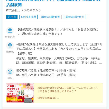
駅、鶴舞駅、観音寺駅(愛知県)、平田町駅、桔梗が丘駅、南が丘
店舗展開
駅、堅田駅、野洲駅、瀬田駅(滋賀県)、堺東駅、大正駅(大阪府)、
株式会社カメラのキタムラ
川西駅(大阪府)、河内長野駅、深江橋駅、日根野駅、堺駅、万博記
正社員
5名以上採用
職種未経験歓迎
業種未経験歓迎
念公園駅、富木駅、池田駅(大阪府)、南ウッディタウン駅、三田駅
(兵庫県)、大久保駅(兵庫県)、多田駅(兵庫県)、元町駅(兵庫県)、鼓
滝駅、加古川駅、郡山駅(奈良県)、天理駅、志都美駅、倉敷市駅、
【研修充実／未経験入社多数！】ノルマなし！お客様を笑顔に
県庁通り駅、矢賀駅、下祇園駅、宇品三丁目駅、楽々園駅、比治
し、思い出を未来に残す仕事です！
山下駅、南岩国駅、周防花岡駅、柳井駅、今治駅、御井駅、平和
仕事内容
通駅、下曽根駅、大野城駅、二島駅、折尾駅、西鉄福岡駅、博多
駅、小倉駅(福岡県)、熊西駅、スペースワールド駅、原田駅(福岡
※最初の配属先は希望を最大限考慮した上で決定します【全国エリ
県)、橋本駅(福岡県)、唐人町駅、天神駅、鳥栖駅、道ノ尾駅、長
アに店舗あり】全国各地にある「カメラのキタムラ」の各店舗へ
勤務地
崎駅(長崎県)、神泉駅、新宿駅(東京メトロ)、東銀座駅、奥沢駅、
配属となります。※転勤あり★「家賃8割補助」「引越し費用全額
【最寄り駅】
長堀橋駅、本川越駅、新越谷駅、市川真間駅、船橋駅、京成稲毛
負担」など、転勤の負担が少なくなるサポートをしっかりとご用
帯広駅、旭川駅、東釧路駅、元町駅(北海道)、宮の沢駅、柏林台
駅、東海神駅、京王八王子駅、つつじケ丘駅、府中競馬正門前
意しています。★自動車通勤可（店舗による）・駐車場あり（店
駅、新旭川駅、高砂駅(北海道)、筒井駅(青森県)、羽後牛島駅、土
駅、御徒町駅、新豊洲駅、西太子堂駅、武蔵溝ノ口駅、京急川崎
舗による）＜詳しい勤務地住所は下記URLをご確認ください＞
崎駅、厨川駅、仙北町駅、宮城野通駅、蛇田駅、八木山動物公園
駅、石上駅、江端駅、加納駅(岐阜県)、各務ケ原駅、津島駅、ドー
https://sss.kitamura.jp/※下記に記載の【勤務地一覧】住所につきま
800万円／31歳（月給55万円＋諸手当・賞与）
駅、酒田駅、羽前千歳駅、福島駅(福島県)、いわき駅、郡山駅(福
ム前駅、大小路駅、公園東口駅、三田本町駅、旧居留地・大丸前
しては、全国の拠点から一部抜粋したものになります※受動喫煙対
550万円／25歳（月給38万円＋諸手当・賞与）
島県)、古津駅、春日山駅、東柏崎駅、西新発田駅、西大島駅、光
給与
駅、城下駅(岡山県)、宇品四丁目駅、段原一丁目駅、祇園駅(福岡
策：各店舗内禁煙
が丘駅、亀戸駅、阿佐ケ谷駅、南砂町駅、亀有駅、東京駅、吉祥
県)、西黒崎駅、長崎駅前駅、新宿駅、有楽町駅、四ツ橋駅、府中
寺駅、町田駅、三鷹駅、田無駅、小田急多摩センター駅、東大和
本町駅、上野広小路駅、越前花堂駅、茶所駅、ドーム前千代崎
お客様との会話を大切にしながら、一人ひとりにじっく
市駅、清瀬駅、池袋駅、北千住駅、有楽町駅、自由が丘駅、新日
り向き合う接客をはじめませんか？
駅、花田口駅、県庁前駅(兵庫県)、郵便局前駅、宇品二丁目駅、比
本橋駅、たまプラーザ駅、京急川崎駅、武蔵溝ノ口駅、鴨居駅、
治山橋駅、旦過駅、天神南駅、五島町駅
川崎駅、武蔵小杉駅、東神奈川駅、横浜駅、瀬谷駅、橋本駅(神奈
◎実質年休121日
◎マニュアル＆実践でイチから学べる
川県)、本厚木駅、海老名駅(相鉄・小田急)、辻堂駅、平塚駅、鴨
◎全国46都道府県で同時募集
宮駅、藤沢駅、湘南台駅、北高崎駅、太田駅(群馬県)、京成千葉
◎残業は1日約15分ほど！