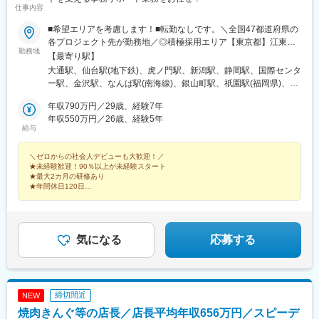
仕事内容
■希望エリアを考慮します！■転勤なしです。＼全国47都道府県の
各プロジェクト先が勤務地／◎積極採用エリア【東京都】江東
勤務地
区、渋谷区、新宿区、大田区、調布市、八王子市【神奈川県】横
【最寄り駅】
浜市、川崎市、横須賀市【埼玉県】さいたま市、川口市【千葉
大通駅、仙台駅(地下鉄)、虎ノ門駅、新潟駅、静岡駅、国際センタ
県】千葉市、船橋市★U・Iターン歓迎★車通勤OK（配属先によ
ー駅、金沢駅、なんば駅(南海線)、銀山町駅、祇園駅(福岡県)、県
る）★社員寮がある勤務地あり（一部、寮費全額補助付きの勤務
庁前駅(沖縄県)、錦糸町駅、新日本橋駅、渋谷駅、人形町駅、小作
地もあり）★「転勤なし」を選択の際は条件などが多少変動いた
年収790万円／29歳、経験7年
駅、代官山駅、代々木上原駅、明治神宮前駅、南新宿駅、高田馬
します。面接の際にご質問ください。◎本社東京都港区◎営業所
年収550万円／26歳、経験5年
場駅、四ツ谷駅、新宿三丁目駅、新宿西口駅、初台駅、西新宿
給与
北海道札幌市宮城県仙台市新潟県新潟市静岡県静岡市愛知県名古
駅、都庁前駅、東京駅、有楽町駅、小伝馬町駅、岩本町駅、稲荷
屋市大阪府大阪市広島県広島市福岡県福岡市沖縄県那覇市
町駅(東京都)、入谷駅(東京都)、蒲田駅、梅屋敷駅(東京都)、京橋
＼ゼロからの社会人デビューも大歓迎！／
駅(東京都)、勝どき駅、八丁堀駅(東京都)、市場前駅、築地市場
★未経験歓迎！90％以上が未経験スタート
駅、日本橋駅(東京都)、東陽町駅、水天宮前駅、浜町駅、内幸町
★最大2カ月の研修あり
駅、新中野駅、大井町駅、五反田駅、立会川駅、大崎広小路駅、
★年間休日120日
★月収37万円可
大崎駅、北品川駅、三ツ沢下町駅、大船駅、馬車道駅、京急鶴見
★ホワイト企業認定ゴールド
駅、京急川崎駅、港町駅、新丸子駅、洋光台駅、東戸塚駅、港南
★面接1回
台駅、横浜駅、新高島駅、関内駅、生麦駅、伊勢佐木長者町駅、
★大手上場企業グループ
★業界売上高No.1
和田町駅、鷺沼駅、川崎駅、高津駅(神奈川県)、よみうりランドス
気になる
応募する
テイション駅、南橋本駅、大和駅(神奈川県)、中央林間駅、汐入
駅、鶴ケ峰駅、根岸駅(神奈川県)、杉田駅(神奈川県)、栄町駅(千葉
県)、千葉中央駅、国府台駅、千葉ニュータウン中央駅、京成千葉
駅、大森台駅、蘇我駅、本千葉駅、葭川公園駅、浜野駅、京成船
締切間近
NEW
橋駅、新船橋駅、公津の杜駅、柏駅、船橋駅、印旛日本医大駅、
焼肉きんぐ等の店長／店長平均年収656万円／スピーデ
印西牧の原駅、鉄道博物館駅、さいたま新都心駅、川口駅、北大