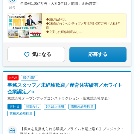
磨高岡駅、君津駅、備前三門駅、足羽山公園口駅、西川田駅、宮
年収例1,057万円（入社3年目／前職：金融営業）
丁目駅、大手町駅(東京都)、日比谷駅、馬喰町駅、京成上野駅、汐
駅、山形駅、東金井駅、鶴岡駅、西袋駅、米沢駅、平野駅(福島
給与
山駅、宮原駅、若林駅(愛知県)、宇宿一丁目駅、柚須駅、弥生駅、
留駅、東日本橋駅、中野富士見町駅、不動前駅、品川駅、国道
県)、笹木野駅、南福島駅、磐城太田駅、安積永盛駅、郡山富田
網干駅、衣笠駅、ひろせ野鳥の森駅、富士宮駅、野里駅、橋本駅
駅、平沼橋駅、日本大通り駅、黄金町駅、横須賀中央駅、市川真
駅、新白河駅、湯本駅、会津若松駅、西那須野駅、宇都宮駅、東
(福岡県)、金蔵寺駅、大師前駅、幸手駅、福工大前駅、幸駅、博多
◆飛び込みなし
間駅、新千葉駅、与野駅、宮原駅、大江橋駅、三条駅(京都府)、常
武宇都宮駅、西川田駅、雀宮駅、小田林駅、県駅、新栃木駅、佐
◆2種類のインセンティブ／年収例1,057万円（入社3年
南駅、尾張一宮駅、深谷駅、新瀬戸駅、日永駅、香川駅、志布志
盤駅(京都府)、大宮駅(京都府)、旧居留地・大丸前駅、花隈駅、神
野市駅、常陸多賀駅、阿字ケ浦駅、赤塚駅、偕楽園駅、古河駅、
目）
駅、田尾寺駅、調布駅、雀宮駅、昭島駅、下永谷駅、井の頭公園
戸三宮駅(阪神)、中埠頭駅、春日野道駅(阪神線)、赤坂駅(福岡
研究学園駅、土浦駅、守谷駅、石原駅(埼玉県)、熊谷駅、北上尾
◆充実した研修制度あり
駅、下飯田駅、平塚駅、新居浜駅、南浦和駅、吉原本町駅、鴨宮
◆「棟数」で評価＝無理な営業で販売価格を上げる必要
県)、西小倉駅、旦過駅、狸小路駅、西線９条旭山公園通駅、勾当
駅、本庄駅、久喜駅、花崎駅、東松山駅、新三郷駅、浦和駅、武
駅、比良駅(愛知県)、初富駅、螢田駅、朝霞台駅、赤坂駅(東京
なし
台公園駅、柳川駅、常盤駅(岡山県)、大雲寺前駅、鵜沼駅、宇都宮
蔵浦和駅、八木崎駅、さいたま新都心駅、加茂宮駅、朝霞駅、谷
◆完全週休2日制／年休120日以上
都)、六浦駅、千葉寺駅、中百舌鳥駅、港南中央駅、笠寺駅、竹ノ
駅、鹿児島中央駅、水道町駅、下板橋駅
塚駅、鳩ケ谷駅、川越駅、狭山ケ丘駅、若葉駅、南越谷駅、飯岡
塚駅、岩国駅、京急川崎駅、堅田駅、長浜駅、浅草駅(ＴＸ)、原木
駅、京成成田駅、柏たなか駅、逆井駅、初石駅、新松戸駅、東海
圧倒的な商品力が、あなたの提案をバックアップしま
気になる
応募する
中山駅、柴崎駅、石津北駅、五反野駅、江戸橋駅、泉福寺駅、船
す！
神駅、鬼越駅、印西牧の原駅、千葉寺駅、スポーツセンター駅、
橋競馬場駅、新越谷駅、桃山南口駅、新大津駅、駒川中野駅、八
幕張駅、五井駅、茂原駅、木更津駅、新豊洲駅、新小岩駅、石神
景島駅、八景水谷駅、和泉多摩川駅、ときわ台駅(東京都)、屋島
井公園駅、井荻駅、三鷹駅、浜田山駅、錦糸町駅、上町駅、駒沢
駅、鶴見緑地駅、海老名駅(相鉄・小田急)、乃木坂駅、青葉通一番
大学駅、新小金井駅、立飛駅、武蔵小金井駅、北綾瀬駅、北八王
締切間近
NEW
町駅、駅前大通駅、水天宮前駅、川越駅、宇宿駅、和歌山駅、太
子駅、用賀駅、新大久保駅、町田駅、百合ケ丘駅、たまプラーザ
子堂駅、二軒茶屋駅(鹿児島県)、西新井大師西駅、布田駅、新鎌ケ
事務スタッフ／未経験歓迎／産育休実績有／ホワイト
駅、小机駅、西横浜駅、港南台駅、二俣川駅、古淵駅、八丁畷
谷駅、溜池山王駅、川崎駅、田原町駅(東京都)、下総中山駅、石津
駅、向河原駅、県立大学駅、本鵠沼駅、海老名駅(相鉄・小田急)、
企業認定／o
駅(大阪府)、新正駅、六地蔵駅(京都市営)、海の公園南口駅、琴電
本厚木駅、秦野駅、宮山駅、国府津駅、国母駅、南甲府駅、月江
株式会社オープンアップコンストラクション（旧株式会社夢真）
屋島駅、勾当台公園駅、豊橋駅、茅場町駅、川越市駅、脇田駅、
寺駅、上田駅、佐久平駅、市役所前駅(長野県)、北長野駅、茅野
赤坂見附駅、浅草駅
正社員
転勤なし
5名以上採用
職種未経験歓迎
駅、伊那市駅、平田駅(長野県)、松本駅、豊科駅、鼎駅、長野駅、
小針駅、越後石山駅、新潟駅、直江津駅、長岡駅、燕三条駅、越
業種未経験歓迎
前東郷駅、追分口駅、敦賀駅、新静岡駅、大場駅、沼津駅、吉原
駅、清水駅(静岡県)、長沼駅(静岡県)、安倍川駅、西焼津駅、藤枝
駅、掛川駅、遠江一宮駅、御厨駅(静岡県)、遠州小松駅、天竜川
【将来を見据えられる環境／プライム市場上場Ｇ】プロジェクト
駅、新浜松駅、高師駅、西岡崎駅、桜町前駅、三河豊田駅、平針