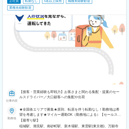
正社員
転勤なし
5名以上採用
職種未経験歓迎
開駅、芦屋川駅、山陽姫路駅、田中口駅、神戸駅(兵庫県)、倉敷市
駅、山頂駅(千光寺山)、電鉄出雲市駅、猿猴橋町駅、広電宮島口
業種未経験歓迎
駅、河戸帆待川駅、岡山駅前駅、新岩国駅、平和通駅、末広町駅
(富山県)、福井駅(福井県)、野田阪神駅、雲雀丘花屋敷駅、天王寺
駅前駅、信貴山下駅、芦屋駅(阪神線)、西元町駅、西川緑道公園駅
【接客・営業経験も即戦力】お客さまと関わる集配・提案のセー
ルスドライバー／大口顧客への集配や出荷
仕事内容
★全国各エリアで募集★原則、転居を伴う転勤なし！勤務地は希
望を考慮します★マイカー通勤OK（勤務地による）【セールスド
勤務地
ライバー】【ルート（輸送）ドライバー】■関東エリア東京、埼
【最寄り駅】
玉、神奈川、栃木、群馬、千葉、茨城■東海エリア愛知、三重、岐
稲城駅、潮見駅、南砂町駅、新木場駅、東雲駅(東京都)、万願寺