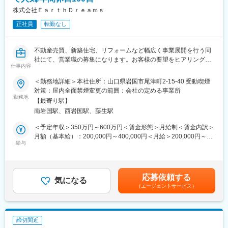
中名駅、成増駅、芦屋駅(東海道本線)、芦花公園駅、久屋大通駅、
株式会社ＥａｒｔｈＤｒｅａｍｓ
九頭竜湖駅、大橋駅(長崎県)、吉野町駅、三雲駅、長崎駅(高知
県)、実籾駅、倉見駅、浜松町駅、有楽町駅、日本橋駅(東京都)、
正社員
転勤なし
九段下駅、谷町四丁目駅、北品川駅、虎ノ門ヒルズ駅、豊平公園
駅、鶯谷駅、青物横丁駅、新日本橋駅、海老江駅、羽田空港第３
不動産売買、新築住宅、リフォームなど幅広く事業展開を行う同
ターミナル駅(東京モノレール)、都庁前駅、京成金町駅、曙橋駅、
社にて、営業職の募集になります。お客様の要望をヒアリングし
羽田空港第１・第２ターミナル駅(京急)、西大橋駅、金山駅(愛知
仕事内容
たうえで、「想いを形にする」ことがお仕事となりますので、一
県)、上町駅、菊川駅(東京都)、要町駅、大江橋駅、伏見駅(愛知
営業ではなくプロの住宅コーディネーターとしてご活躍いただく
県)、県庁前駅(広島県)、南阿佐ケ谷駅、渡辺橋駅、朝霞台駅、熊
＜勤務地詳細＞本社住所：山口県岩国市尾津町2-15-40 受動喫煙
ことを期待しております。
本駅前駅、葭川公園駅、舞浜駅、南船橋駅、烏丸駅、野田阪神
対策：屋内全面禁煙変更の範囲：会社の定める事業所
■採用背景：
駅、広電西広島・己斐駅、栄駅(岡山県)、地下鉄成増駅、明治神宮
勤務地
【最寄り駅】
100年飽きずに住み続けられる「箱型シンプルデザイン」が人気
前駅、芦屋駅(阪神線)、八幡山駅、栄町駅(愛知県)、浦上車庫駅、
南岩国駅、西岩国駅、藤生駅
のユニテハウスの代理店になったこともあり、さらなる事業拡大
南太田駅、銀座駅、大手町駅(東京都)、霞ケ関駅(東京都)、稲荷町
を見込んでおります。お客様の期待に応え、さらによい会社に成
駅(東京都)、鮫洲駅、新宿西口駅、羽田空港第１ターミナル駅(東
＜予定年収＞350万円～600万円＜賃金形態＞月給制＜賃金内訳＞
長するために新戦力になっていただける方を募集いたします。
京モノレール・ＪＡＬ利用)、四ツ橋駅、原爆ドーム前駅、二本木
月額（基本給）：200,000円～400,000円＜月給＞200,000円～
■業務内容：
口駅、千葉中央駅、東京ディズニーランド・ステーション駅、大
給与
400,000円＜昇給有無＞有＜残業手当＞有＜給与補足＞■ご経験・
店舗魅力化に向けた企画・営業活動～モデルハウスや店舗へ来店
神宮下駅、四条駅(京都市営)、西広島駅、水島駅、芦屋川駅、千歳
スキルによって決定いたします。■昇給：年1回■賞与：年2回記載
されたお客様に家づくりの提案～受注した住宅の進捗管理やお客
烏山駅、栄駅(愛知県)、平和公園駅、黄金町駅
金額は選考を通じて上下する可能性があります。月給(月額)は固定
様フォロー～住宅の引き渡し
手当を含みます。
応募依頼する
■1日の流れ
気になる
（エージェントサービス）
ー9:00 出社・掃除・朝礼
ー9:20～12:00 メールチェック・プラン作成（デザイナーとの打
ち合わせなど）
ー12:00～13:00 昼食
締切間近
ー13:00～15:00 接客・打ち合わせ