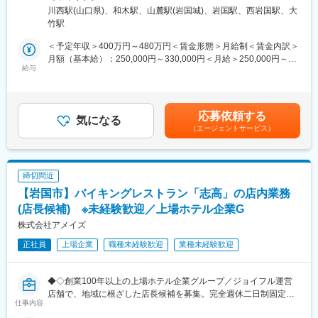
た、評価は業績だけでなく、営業プロセスも見て評価していま
煙変更の範囲：会社の定める事業所
川西駅(山口県)、和木駅、山麓駅(岩国城)、岩国駅、西岩国駅、大
＜具体的な業務＞
す。
竹駅
・目視点検、洗浄…洗浄をしながら、傷や凹みなどの確認
※簡単なものは修理対応まで行い、大掛かりな修理が必要な場合は
■建設機械の一例：
＜予定年収＞400万円～480万円＜賃金形態＞月給制＜賃金内訳＞
外部へ依頼します。
10m以上の高さまで届く“高所作業車”。トンネルづくりで山を掘り
月額（基本給）：250,000円～330,000円＜月給＞250,000円～
・点検、調整…マニュアルに沿って点検や調整などを実施し、問
給与
崩す“パワーショベル”。巨大なバケットが特徴の“ホイールロー
330,000円＜昇給有無＞有＜残業手当＞有＜給与補足＞■賞与:年2
題がなければ倉庫へ格納
ダ”など普段は目にすることが少ない珍しい建設機械の取り扱いが
回■昇給:年1回■経験、スキル、年齢を考慮の上、同社規定により
・特定自主検査…1年ごとの法定検査、書類等の作成
あります。
優遇【年収例】420万円／30歳・経験5年賃金はあくまでも目安の
・出張点検…工事現場でのトラブルがあった場合は現場へ行き簡
金額であり、選考を通じて上下する可能性があります。月給(月額)
応募依頼する
単な点検、修理を実施。※県外の出張は発生しません。
気になる
■組織構成：
は固定手当を含めた表記です。
（エージェントサービス）
各営業所には所長、営業担当3名程度、技術スタッフが4名程度在
■入社後の流れ：
籍しており、20代～60代まで幅広いスタッフが活躍中です。お取
入社後まずは顧客との会話や目視点検の方法、洗車といった基本
引先も当社組織も男性が多い職場環境ではありますが、中途入社
を学びます。
実績も多数あり、アパレル販売、食品営業など異業種の方も活躍
締切間近
・1～3ヵ月…オイルやグリスの差し方、トラブルを見つけるコツ
中です。
【岩国市】バイキングレストラン「志高」の店内業務
などを覚えます。
・3～6ヵ月…対応できる範囲や機械を増やしながら、独り立ちを
(店長候補) ※未経験歓迎／上場ホテル企業G
■魅力ポイント：
目指します。※経験によって独り立ちの期間は異なります。
会社の業務を行う上で、必要となる資格については、費用を会社
株式会社アメイズ
が負担し、取得を推進しております。
正社員
上場企業
職種未経験歓迎
業種未経験歓迎
■1日の仕事の流れ：
また業界では、先駆けて完全週休二日制を導入。有給休暇が取得
▼7:30 作業の準備
しやすい環境を整えており、ワークライフバランスに配慮してお
▼7:45 7時45分 レンタル品の積み込み、お客様対応、メンテナン
ります。
◆◇創業100年以上の上場ホテル企業グループ／ジョイフル運営
ス作業等
店舗で、地域に根ざした店長候補を募集。完全週休二日制固定シ
▼12:00 お昼休憩
変更の範囲：会社の定める業務
仕事内容
フトで、働きながらチェーンストア経営とマネジメントを本格的
▼13:00 レンタル品の受け取り、メンテナンス作業等