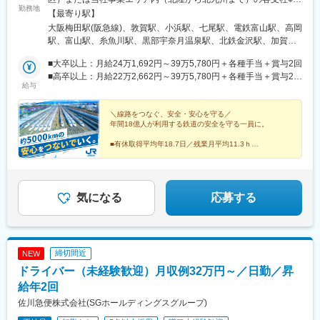
駅、久屋大通駅、平沼橋駅、国道駅、蒔田駅、赤羽岩淵駅、セン
勤務地
能な限り希望に沿って配属します※I・Uターン歓迎※受動喫煙対
【最寄り駅】
ター北駅、勾当台公園駅、本笠寺駅、自由ケ丘駅(愛知県)、出島
策：敷地内喫煙可能場所あり■北陸新潟県（糸魚川）富山県（富
大阪梅田駅(阪急線)、敦賀駅、小浜駅、七尾駅、電鉄富山駅、高岡
駅、北１２条駅、あおば通駅、新千葉駅、神谷町駅、新高島駅、
山、高岡）石川県（金沢、七尾、羽咋、白山、加賀）福井県（福
駅、富山駅、糸魚川駅、黒部宇奈月温泉駅、北鉄金沢駅、加賀笠
日吉町駅、新浜松駅、名鉄名古屋駅、梅田駅(地下鉄)、富山駅、京
井、敦賀、小浜）■近畿三重県（伊賀）滋賀県（大津、草津）京都
間駅、加賀温泉駅、足羽山公園口駅、越前たけふ駅、金沢駅、草
都河原町駅、三ノ宮駅、西川緑道公園駅、銀山町駅、西鉄福岡
府（京都、福知山）大阪府（大阪、高槻、堺）兵庫県（神戸、明
■大卒以上：月給24万1,692円～39万5,780円＋各種手当＋賞与2回
津駅(滋賀県)、米原駅、近江八幡駅、貴生川駅、堅田駅、近江今津
駅、西辛島町駅、市民広場駅、三滝駅、舟入本町駅、花田口駅、
石、姫路、加古川、豊岡、神崎郡神河町、丹波篠山）奈良県（奈
■高卒以上：月給22万2,662円～39万5,780円＋各種手当＋賞与2回
駅、近江塩津駅、京都駅、東野駅(京都府)、新田駅(京都府)、亀岡
麻布十番駅、大国町駅、桃山御陵前駅、野田駅(阪神線)、肥後橋
給与
良、北葛城郡）和歌山県（和歌山、田辺）■中国岡山県（岡山、和
※上記は2026年度新卒支払額(京阪神地区)です。勤務地・学歴で異
駅、高槻市駅、向日町駅、摂津市駅、野田駅(大阪環状線)、中津駅
駅、北浜駅(大阪府)、伏見駅(愛知県)、西横浜駅、龍谷富山高校
気郡和気町、笠岡、新見、総社、倉敷、津山）鳥取県（米子、鳥
なります※京阪神地区以外の勤務地の場合は、月給（大卒以上）
(大阪府・阪急線)、西中島南方駅、尼崎駅(東海道本線)、川西池田
前、五島町駅
取）島根県（松江、浜田、出雲）広島県（広島、福山、三原）山
23万706円以上、月給（高卒以上）21万2,541円以上となります※
＼線路をつなぐ、安全・安心を守る／
駅、天王寺駅、森ノ宮駅、京橋駅(大阪府)、四天王寺前夕陽ケ丘
年間18億人が利用する鉄道の安全を守る一員に。
口県（山口、周南、下関）■九州福岡県（福岡)
上記基本給と別途、諸手当として扶養・職務・時間外・通勤手当
駅、富木駅、日根野駅、王寺駅、木津駅(京都府)、津田駅、伊賀上
等を支給します……入社時年収例……大卒、月15時間相当の時間
野駅、高田駅(奈良県)、兵庫駅、芦屋駅(東海道本線)、西明石駅、
■有休取得平均年18.7日／残業月平均11.3ｈ
外労働手当、賞与5.3ヵ月分（2025年度）を含む・社会人経験 5
■文系・理系問わず他業界出身者も多数活躍
姫路駅、加古川駅、西脇市駅、相生駅(兵庫県)、太市駅、和歌山
■過去最大規模の正社員募集
年：入社時年収 450万円程度～・社会人経験 10年：入社時年収
駅、箕島駅、紀伊駅、粉河駅、御坊駅、紀伊田辺駅、古座駅、福
※2026年10月入社予定
500万円程度～・社会人経験 15年：入社時年収 540万円程度～・
知山駅、綾部駅、篠山口駅、豊岡駅(兵庫県)、寺前駅、大阪阿部野
社会人経験 20年：入社時年収 590万円程度～・社会人経験 25
橋駅、ハーバーランド駅、瀬戸駅、和気駅、備前三門駅、津山
気になる
応募する
年：入社時年収 600万円程度～
駅、茶屋町駅、倉敷駅、総社駅、新見駅、福山駅、笠岡駅、尾道
駅、米子駅、根雨駅、出雲市駅、東松江駅(島根県)、三原駅、呉
駅、西高屋駅、広島駅、宮島口駅、可部駅、徳山駅、岩国駅、柳
井駅、周防下郷駅、津和野駅、宇部新川駅、新下関駅、岡山駅、
締切間近
NEW
新山口駅、博多駅、鳥取駅、倉吉駅、大田市駅、浜田駅、三次
ドライバー（未経験歓迎）月収例32万円～／日勤／昇
駅、土橋駅(愛知県)、新神戸駅、新倉敷駅、西条駅(広島県)、清流
新岩国駅、小倉駅(福岡県)、博多南駅、福井駅、東寺駅、高槻駅、
給年2回
東向日駅、千里丘駅、玉川駅(大阪府)、中津駅(地下鉄)、川西能勢
佐川急便株式会社(SGホールディングスグループ)
口駅、大阪城公園駅、鳳駅、長滝駅、新王寺駅、大和高田駅、大