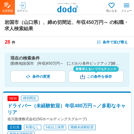
会員登録
ログイン
気になる
メニュー
岩国市（山口県）、締め切間近、年収450万円～
の転職・
求人検索結果
28
条件で並び替え
件
現在の検索条件
[勤務地]岩国市 [年収]450万円～ [こだわり条件ピックアップ]締切間近
新着求人をいつでもチェック
条件の変更
この条件を保存
締切間近
NEW
ドライバー（未経験歓迎）年収480万円～／多彩なキャ
リア
佐川急便株式会社(SGホールディングスグループ)
正社員
転勤なし
5名以上採用
職種未経験歓迎