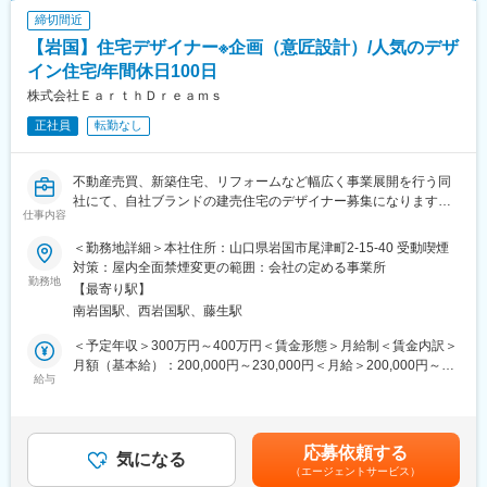
ー12:00～13:00 昼食
締切間近
ー13:00～15:00 接客・打ち合わせ
【岩国】住宅デザイナー※企画（意匠設計）/人気のデザ
ー15:00～18:00 担当のお客様のフォロー（進行状況や今後の予定
を連絡）
イン住宅/年間休日100日
ー18:00 帰社
株式会社ＥａｒｔｈＤｒｅａｍｓ
■同社の強み：
正社員
転勤なし
自社デザインの住宅が人気の同社ですが、近年ユニテハウスの代
理店契約を結んだことでお客様へ幅広い提案の実現が強みです。
さらに新築住宅のみではなく、グループ会社にて不動産売買や管
不動産売買、新築住宅、リフォームなど幅広く事業展開を行う同
理、賃貸など、住まいに関する様々な事業を展開しており、各事
社にて、自社ブランドの建売住宅のデザイナー募集になります。
業部同士の連携によって案件獲得を可能にしております。働くス
仕事内容
デザイン性の高さと機能性で人気の同社住宅を、ご自身で企画～
タッフに対しても、様々な知識や経験が得られる環境に身を置く
デザインするデザイナーとしてご活躍いただくことを期待してお
ことで、自身の今後のキャリアが広く豊かなものになると考えて
＜勤務地詳細＞本社住所：山口県岩国市尾津町2-15-40 受動喫煙
ります。
おります。
対策：屋内全面禁煙変更の範囲：会社の定める事業所
■採用背景：
勤務地
【最寄り駅】
100年飽きずに住み続けられる「箱型シンプルデザイン」が人気
南岩国駅、西岩国駅、藤生駅
のユニテハウスの代理店になったこともあり、さらなる事業拡大
を見込んでおります。お客様の期待に応え、さらによい会社に成
＜予定年収＞300万円～400万円＜賃金形態＞月給制＜賃金内訳＞
長するために新戦力になっていただける方を募集いたします。
変更の範囲：会社の定める業務
月額（基本給）：200,000円～230,000円＜月給＞200,000円～
■業務内容：
給与
230,000円＜昇給有無＞有＜残業手当＞有＜給与補足＞■ご経験・
自社ブランド住宅およびユニテハウスの建売で販売する住宅のデ
スキルによって決定いたします。※年俸制度あり■昇給：年1回■賞
ザインをご担当いただきます。ご自身の感性を生かしていただき
与：年2回記載金額は選考を通じて上下する可能性があります。月
ながら、インテリアと合わせてのバランスや人気のデザインを取
給(月額)は固定手当を含みます。
応募依頼する
り入れつつ、お客様に愛される住宅を企画をします。その後建築
気になる
（エージェントサービス）
デザインのシステム・CADを用いてラフな設計図の作成までおこ