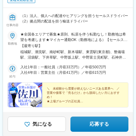
業種未経験歓迎
（1）法人、個人への配達やヒアリングを担うセールスドライバー
（2）拠点間の配送を担う輸送ドライバー
仕事内容
★全国各エリアで募集★原則、転居を伴う転勤なし！勤務地は希
望を考慮します★マイカー通勤OK（勤務地による）【セールスド
勤務地
ライバー】【ルート（輸送）ドライバー】■関東エリア東京、埼
【最寄り駅】
玉、神奈川、千葉、栃木、群馬、茨城■東海エリア愛知、三重、岐
稲城駅、潮見駅、南砂町駅、新木場駅、東雲駅(東京都)、整備場
阜、静岡■甲信越エリア新潟、長野、山梨■北陸エリア石川、福
駅、沼袋駅、下井草駅、中野坂上駅、中野富士見町駅、石神井公
井、富山■関西エリア大阪、兵庫、京都、和歌山、奈良、滋賀■中
園駅、日進駅(埼玉県)、南羽生駅、越谷駅、越谷レイクタウン駅、
国・四国エリア香川、愛媛、高知、徳島、広島、島根、岡山、山
入社1年目：一般社員（月収33万円）／年収500万円
本庄早稲田駅、和光市駅、番田駅(神奈川県)、久里浜駅、港南台
口、鳥取■九州エリア福岡、長崎、大分、佐賀、熊本、鹿児島、沖
入社4年目：営業主任（月収41万円）／年収615万円
駅、栢山駅、読売ランド前駅、武蔵新城駅、昭和駅、片岡駅、南
給与
縄、宮崎■北海道・東北エリア北海道、宮城、福島、山形、岩手、
宇都宮駅、樅山駅、福居駅、藤岡駅、西那須野駅、下今市駅、多
秋田、青森
田羅駅、岩宿駅、上州新屋駅、新前橋駅、渋川駅、駒形駅、細谷
＼ 未経験から需要が絶えないニーズある業界へ ／
駅(群馬県)、千葉ニュータウン中央駅、湖北駅、江見駅、佐倉駅、
営業や接客で「売るだけ」から脱却したい方におすす
新習志野駅、木更津駅、川間駅、江戸川台駅、神立駅、みどりの
め！
駅、野木駅、赤塚駅、下館駅、延方駅、常陸鴻巣駅、日立駅、佐
★上場グループの正社員
★業界大手のノウハウで効率的な働き方を実現
古木駅、三河安城駅、萩原駅(愛知県)、北岡崎駅、石仏駅、田県神
★目標はチーム制※個人ノルマなし
社前駅、下小田井駅、福地駅、南大高駅、富貴駅、三河田原駅、
★教育や管理職などのキャリアパスあり
向ケ丘駅、三河一宮駅、竹村駅、港区役所駅、新守山駅、尾張星
の宮駅、本郷駅(愛知県)、佐那具駅、朝熊駅、亀山駅(三重県)、霞
気になる
応募する
ケ浦駅、六軒駅(三重県)、尾鷲駅、加佐登駅、江吉良駅、新加納
駅、関口駅、南宿駅、郡上大和駅、恵那駅、高山駅、多治見駅、