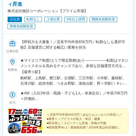
宮駅、大宮駅(埼玉県)、東大宮駅、与野本町駅、南与野駅、北本
ィ昇進
駅、和光市駅、浦和駅、今羽駅、東宮原駅、大阪上本町駅、本町
株式会社物語コーポレーション【プライム市場】
駅、谷町四丁目駅、なんば駅(地下鉄)、大阪ビジネスパーク駅、心
正社員
転勤なし
上場企業
5名以上採用
職種未経験歓迎
斎橋駅、森ノ宮駅、長堀橋駅、近鉄日本橋駅、北浜駅(大阪府)、淀
屋橋駅、堺東駅、上野芝駅、西三荘駅、堺筋本町駅、名鉄名古屋
業種未経験歓迎
駅、名古屋駅、矢場町駅、久屋大通駅、神領駅、荒子川公園駅、
伏見駅(愛知県)、丸の内駅(愛知県)、栄駅(愛知県)、刈谷市駅、定
光寺駅、高蔵寺駅、春日井駅(中央本線)、中部国際空港駅(鉄道)、
【即戦力を大募集！／店長平均年収656万円／転勤なしも選択可
京都河原町駅、学研奈良登美ケ丘駅、烏丸駅、小倉駅(京都府)、伊
能】店舗運営に関する幅広い業務を担当
仕事内容
勢田駅、同志社前駅、太秦広隆寺駅、四条駅(京都市営)、ハーバー
ランド駅、三宮駅(神戸市営)、県庁前駅(兵庫県)、大倉山駅(兵庫
★マイエリア制度(エリア限定勤務)あり――――――転勤はマネジ
県)、三ノ宮駅、市民広場駅、計算科学センター駅、貿易センター
メントスキルを高めるチャンスであり、多様な店舗運営方式を学
駅、灘駅、天神南駅、天神駅、平和通駅、博多駅、白木原駅、春
勤務地
べる機会ではありますが、ライフステージにあわせた働き方がで
【最寄り駅】
日原駅、渡辺通駅、恵庭駅、新さっぽろ駅、西１１丁目駅、バス
きるように転勤範囲が全国ではなく、希望エリア内になるマイエ
船町駅、上島駅、蟹江駅、古淵駅、三日市駅、小作駅、藤枝駅、
センター前駅、豊水すすきの駅、中央区役所前駅、東本願寺前
リア制度も導入しています！期間制限も設けず、1年後に利用解除
石津川駅、総持寺駅、つきみ野駅、港南台駅、野々市駅(ＩＲいし
駅、西１５丁目駅、泉中央駅、古川駅、中野栄駅、広瀬通駅、岩
も可能です（待遇や昇給条件で通常社員と差異はありません。対
かわ鉄道線)、岩代清水駅、茂原駅、名取駅、今池駅(福岡県)、三
切駅、上島駅、高塚駅、遠州小松駅、日吉町駅、曳馬駅、積志
象は既婚者と介護者）＜全国＞北海道、岩手、宮城、山形、福
★AM（入社3年目・既婚・子ども1人・単身赴任）／年収708万円
咲駅、東武宇都宮駅、都府楼南駅、梅島駅、上福岡駅、高座渋谷
駅、みらい平駅、竜ケ崎駅、研究学園駅、玖村駅、井口駅(広島
島、栃木、群馬、茨城、埼玉、神奈川、千葉、東京、山梨、静
＋評価給
駅、鷹の台駅、会津若松駅、西熊本駅、中野栄駅、薬師堂駅(宮城
県)、比治山下駅、矢野駅、向洋駅、岡山駅前駅、三菱自工前駅、
給与
岡、愛知、岐阜、三重、長野、石川、富山、福井、京都、大阪、
★店長（入社2年目・既婚・子ども2人・単身赴任）／年収642万
県)、佐野市駅、川中島駅、仙川駅、沼津駅、北長野駅、都賀駅、
城下駅(岡山県)、栄駅(岡山県)、清輝橋駅、津駅、南四日市駅、島
兵庫、奈良、和歌山、岡山、愛媛、香川、広島、山口、福岡、熊
円＋評価給
駒沢大学駅、東川口駅、北久米駅、高宮駅(福岡県)、赤堀駅、岐南
ケ原駅、明野駅、新鵜沼駅、小泉駅、多治見駅、上呂駅、南草津
本、大分、長崎、佐賀、宮崎、鹿児島の各直営店※受動喫煙防止対
＼店長平均年収656万円！あなたもぶっちりの存在へ／
駅、南郷１８丁目駅、新前橋駅、甲府駅、山形駅、津駅、新高岡
駅、手原駅、栗東駅、上所駅、白山駅(新潟県)、高崎駅、境町駅、
■業界トップクラスの収入・休日・裁量
策あり※車通勤OK＜point＞★勤務時間帯や転居を伴う異動の有無
駅、綾羅木駅、伏石駅、新宮中央駅、久留米高校前駅、五香駅、
新伊勢崎駅、小山駅、東宿郷駅、清陵高校前駅、湯本駅、郡山駅
■即店長に！スピーディな昇進・昇格が可能
を選べるリージョナル制度も稼働中★家族手当（配偶者月1万円／
粟島駅、鶴崎駅、辻堂駅、土浦駅、牛久駅、本厚木駅、藤沢駅、
■焼肉業界No.1！業績絶好調！2026年度は60店舗出店
(福島県)、郡山富田駅、てだこ浦西駅、美栄橋駅、壺川駅、安里
子ども1人あたり5000円）★単身赴任手当（月8万2000円＋月1回
計画
左石駅、新鳥栖駅、小山駅、名鉄岐阜駅、東松阪駅、大神宮下
駅、都通駅、栗野駅、真幸駅、水前寺駅、藤崎宮前駅、河原町駅
■年休118日／毎年2回7連休（14連休可）