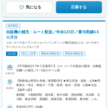
駅、五井駅、茂原駅、千葉ニュータウン中央駅、八千代台駅、ち
◎有休取得率95.5％
はら台駅、都賀駅、松戸駅、北国分駅、新津田沼駅、柏の葉キャ
◎産休・育休取得実績多数
気になる
応募する
ンパス駅、柏駅、梅郷駅、東川口駅、浦和駅、八木崎駅、桶川
駅、北与野駅、越谷レイクタウン駅、幸手駅、川口駅、加須駅、
狭山市駅、所沢駅、鴻巣駅、ふじみ野駅、武蔵藤沢駅、志木駅、
下館駅、内原駅、勝田駅、荒川沖駅、小絹駅、入地駅、偕楽園
締切間近
駅、黒磯駅、佐野駅、宇都宮駅東口駅、御殿場駅、静岡駅、伊豆
自販機の補充・ルート配送／年休123日／賞与実績4.5
仁田駅、掛川駅、助信駅、草薙駅(静岡鉄道線)、磐田駅、沼津駅、
寺本駅、南栄駅、徳重駅、印場駅、北岡崎駅、西尾駅、成岩駅、
カ月分
新上挙母駅、南安城駅、上社駅、今伊勢駅、小牧口駅、桐原駅(長
コカ･コーラボトラーズジャパンベンディング株式会社(コカ･コーラボト
野県)、塩尻駅、上田駅、南松本駅、佐久平駅、国母駅、近鉄四日
ラーズジャパングループ)
市駅、白子駅、名張駅、平田町駅、高山駅、岐阜駅、蘇原駅、南
正社員
5名以上採用
職種未経験歓迎
業種未経験歓迎
富山駅、大泉駅(富山県)、七尾駅、七ツ屋駅、新西金沢駅、北府
駅、越前花堂駅、八ツ島駅、西院駅(阪急線)、稲荷駅、大久保駅
(京都府)、山ノ内駅(京都府)、北大路駅、郡山駅(奈良県)、東生駒
【平均勤続15.7年で定着率◎】コカ･コーラ社製品の配送・自動販
駅、高の原駅、瀬田駅(滋賀県)、南彦根駅、長浜駅、少路駅、枚方
売機への補充／5～6名のチーム制
市駅、松井山手駅、新石切駅、高槻駅、堺駅、富木駅、和泉中央
仕事内容
駅、河内松原駅、中百舌鳥駅、岡場駅、三宮・花時計前駅、尼崎
駅(東海道本線)、西宮北口駅、西宮駅、箕谷駅、西二見駅、播磨高
【勤務地は希望を考慮／車通勤OK】■ 東北宮城・福島・山形■ 関
岡駅、東姫路駅、荒井駅、西新町駅、讃岐塩屋駅、伏石駅、香西
東東京・埼玉・神奈川・千葉・群馬・栃木・茨城・山梨■ 北信越
勤務地
駅、鳴門駅、阿南駅、はりまや橋駅、曙町東町駅、いよ立花駅、
新潟■ 東海静岡・岐阜・愛知・三重■ 近畿滋賀・奈良・和歌山・大
【最寄り駅】
新居浜駅、伊予富田駅、西富井駅、球場前駅(岡山県)、備前三門
阪・京都・兵庫■中国・四国岡山・香川・徳島・高知・広島・山口
葛岡駅、小鶴新田駅、槻木駅、泉中央駅、曽波神駅、本吉駅、古
駅、総社駅、西大寺駅、天神川駅、佐伯区役所前駅、新広駅、東
■ 九州福岡・熊本・大分・宮崎・鹿児島・長崎・佐賀※一部、自社
川駅、東金井駅、置賜駅、南新庄駅、東酒田駅、舞木駅、いわき
福山駅、古市橋駅、岩国駅、防府駅、柳井駅、矢原駅、益田駅、
敷地内に駐車場がない拠点では、ご自身で駐車場を手配していた
駅、会津若松駅、白河駅、瀬上駅、鹿島神宮駅、東水戸駅、研究
鳥取駅、三本松口駅、出雲市駅、出雲科学館パークタウン前駅、
だきます。※受動喫煙対策あり
年収491万円（30歳）
学園駅、神立駅、岩瀬駅、小木津駅、赤塚駅、野木駅、田島駅、