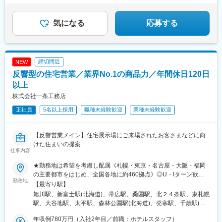
の帰省交通費全額支給）★社員寮あり。自己負担は月5000円＋水
駅、桂川駅(京都府)、蒲生駅、清輝橋駅、六地蔵駅(京阪線)、中書
(熊本県)、厚東駅、梶栗郷台地駅、岩国駅、磯鶏駅、青笹駅、金ケ
道・光熱費のみ！★賞与年2回（平均4カ月分）※過去支給実績
島駅、今宿駅、茂林寺前駅、熊西駅、北久里浜駅、美濃青柳駅、
崎駅、青森駅、吹越駅、西金沢駅、西泉駅、銀座一丁目駅、新板
100％
岡本駅(栃木県)、井尻駅、針中野駅、酒殿駅、高崎問屋町駅、佐賀
気になる
応募する
橋駅、東銀座駅、さっぽろ駅、仙台駅、虎ノ門ヒルズ駅、新静岡
駅、鯖江駅、米沢駅、森本駅、朝霧駅、瓢箪山駅(大阪府)、南栄
駅、近鉄名古屋駅、北鉄金沢駅、稲荷町駅(広島県)、櫛田神社前
駅、中川駅(神奈川県)、藤が丘駅(愛知県)、大日駅、北大宮駅、川
駅、旭橋駅、住吉駅(東京都)、表参道駅、恵比寿駅、代々木八幡
口元郷駅、羽前千歳駅、新ノ口駅、京口駅、西那須野駅、八代
駅、原宿駅、参宮橋駅、西早稲田駅、麹町駅、東新宿駅、新宿
駅、岩槻駅、東酒田駅、金沢駅、日宇駅、海の公園柴口駅、亀井
駅、二重橋前駅、秋葉原駅、上野駅、鶯谷駅、京急蒲田駅、宝町
締切間近
NEW
駅、古見駅(愛知県)、狛江駅、古河駅、名張駅、南福島駅、多治見
駅(東京都)、月島駅、茅場町駅、築地駅、三越前駅、新橋駅、中野
反響型の住宅営業／業界No.1の商品力／年間休日120日
駅、武蔵境駅、郡山富田駅、上北台駅、宮崎台駅、上大岡駅、北
新橋駅、下神明駅、新馬場駅、反町駅、鶴見駅、六郷土手駅、高
戸田駅、水沢駅、東武動物公園駅、草加駅、蛇田駅、尾張星の宮
以上
島町駅、桜木町駅、阪東橋駅、上星川駅、二子新地駅、横須賀
駅、新座駅、恩田駅、球場前駅(岡山県)、上板橋駅、石岡駅、須賀
駅、新杉田駅、東千葉駅、市川駅、千葉駅、県庁前駅(千葉県)、東
株式会社一条工務店
川駅、江戸川台駅、愛宕駅(千葉県)、豊四季駅、三郷中央駅、古高
海神駅、北与野駅、加茂宮駅、谷町九丁目駅、天満橋駅、大阪難
正社員
5名以上採用
職種未経験歓迎
業種未経験歓迎
松駅、蕨駅、塚田駅、八尾駅、横堤駅、本庄駅、海老名駅(相模
波駅、大阪城公園駅、京橋駅(大阪府)、四ツ橋駅、玉造駅、日本橋
線)、六本木駅、広瀬通駅、小池駅、駅前駅、南越谷駅、人形町
駅(大阪府)、なにわ橋駅、肥後橋駅、阿波座駅、名古屋城駅、大須
駅、本川越駅、多摩境駅、川口駅、八乙女駅、ジヤトコ前駅、安
観音駅、栄町駅(愛知県)、祇園四条駅、興戸駅、撮影所前駅、蚕ノ
【反響営業メイン】住宅展示場にご来場されたお客さまなどに向
城駅、高塚駅、京成幕張駅、一ツ木駅、西岐阜駅、東千葉駅、花
社駅、神戸駅(兵庫県)、神戸三宮駅(阪急・神戸高速)、元町駅(兵庫
けた住まいの提案
小金井駅、南久留米駅、荒井駅(宮城県)、安芸長束駅、春日井駅
県)、西元町駅、三宮駅(神戸新交通)、南公園駅、医療センター
仕事内容
(中央本線)、千代県庁口駅、豊春駅、太田駅(群馬県)、新下関駅、
駅、三宮・花時計前駅、岩屋駅(兵庫県)、西鉄福岡駅、小倉駅(福
足利駅、栂・美木多駅、笹貫駅、本郷台駅、小松駅、宮崎駅、大
★勤務地は希望を考慮し配属《札幌・東京・名古屋・大阪・福岡
岡県)、東比恵駅、大野城駅、春日駅(福岡県)、薬院駅、新札幌
門駅(愛知県)、小手指駅、赤塚駅、平田町駅、春日川駅、田中口
の主要都市をはじめ、全国各地に約460拠点》◎U・Iターン歓迎
駅、すすきの駅、西８丁目駅、西線６条駅、あおば通駅、比治山
勤務地
駅、三ツ境駅、東海学園前駅、西若松駅、五井駅、阿漕駅、高横
◎マイカー通勤可※受動喫煙対策：あり（全事業所 屋内禁煙／屋
【最寄り駅】
橋駅、西川緑道公園駅、県庁通り駅、岡山駅、弥生駅、東中央町
須賀駅、大元駅、静岡駅、霞ケ浦駅、矢部駅、牛久保駅、八幡駅
外喫煙場所あり）※Ｕ・Ｉターン支援あり／会社都合で引っ越しが
駅、犬山遊園駅、南高崎駅、宇都宮駅東口駅、清原地区市民セン
旭川駅、新富士駅(北海道)、帯広駅、桑園駅、北２４条駅、東札幌
(静岡県)、柏の葉キャンパス駅、泉中央駅、卸町駅(宮城県)、愛甲
必要な場合は費用補助あり（規定あり）【下記は拠点一例です】※
ター前駅、牧志駅、中洲通駅、通町筋駅、慶徳校前駅、幡ケ谷
駅、大谷地駅、太平駅、森林公園駅(北海道)、発寒駅、千歳駅(北
石田駅、つくば駅、古庄駅、三河安城駅、谷塚駅、足利市駅、富
現在も拠点拡大中！
駅、板橋駅、銀座駅、西４丁目駅、霞ケ関駅(東京都)、七ツ屋駅、
海道)、沼ノ端駅、桔梗駅、筒井駅(青森県)、撫牛子駅、本八戸
沢駅、朝倉駅(愛知県)、大磯駅、佐伯区役所前駅、湘南深沢駅、播
年収例780万円（入社2年目／前職：ホテルスタッフ）
胡町駅、代々木公園駅、代々木駅、新宿駅(東京メトロ)、西新宿五
駅、小中野駅、岩手飯岡駅、盛岡駅、泉外旭川駅、秋田駅、横手