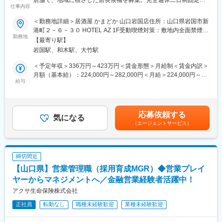
店舗で、地域に根ざした店長候補を募集。完全週休二日制固定シ
向上に関わるキャリアも目指せます。
仕事内容
フトで、働きながらチェーンストア経営とマネジメントを本格的
に学べる環境です◇◆
■働き方・待遇：
＜勤務地詳細＞居酒屋 かまどか 山口岩国店住所：山口県岩国市新
完全週休二日制のシフト制で、休日は固定シフトとして設定され
港町２－６－３０ HOTEL AZ 1F受動喫煙対策：敷地内全面禁煙変
■採用背景：
勤務地
るため、生活リズムを整えやすい環境です。勤務シフトも体制を
更の範囲：会社の定める事業所
【最寄り駅】
九州を中心に全国へホテルと外食事業を拡大しており、体制強化
整え、無理のない運営を心掛けています。通勤手当、残業手当の
岩国駅、和木駅、大竹駅
が急務となっています。今後の出店や既存店のサービス向上を見
ほか、役職手当、家族手当（配偶者、子ども）、インセンティブ
据え、将来の店長・エリアマネジャー候補となるメンバーを増員
制度、退職金制度を整備しており、長期的に安心して働けます。
＜予定年収＞336万円～423万円＜賃金形態＞月給制＜賃金内訳＞
採用します。
月額（基本給）：224,000円～282,000円＜月給＞224,000円～
給与
■求める人物像：
282,000円＜昇給有無＞有＜残業手当＞有＜給与補足＞※前職の年
■職務内容：
飲食業界の経験は問いませんが、何かしらのリーダー・マネジメ
収、経験、業務スキルを考慮の上決定※3年連続 全社員6.3％給与
店舗運営業務全般をお任せします。まずは現場の一員として店舗
ント経験を活かし、店舗運営や接客に挑戦したい方を歓迎しま
ベースUP（定期昇給込み）■賞与実績：前年度年2回（7月、12
オペレーションを習得し、その後、売上管理やスタッフ育成など
す。正社員として安定した環境でキャリアを築きたい方、チェー
月）基本給3ヶ月分■年収例405万円（入社3年目／店長）534万円
応募依頼する
マネジメント領域へ担当範囲を広げていただきます。
気になる
ンストア経営を学びたい方に最適なポジションです。
（入社10年目／エリアマネージャー）賃金はあくまでも目安の金
（エージェントサービス）
額であり、選考を通じて上下する可能性があります。月給(月額)は
・開店準備、閉店作業（店舗清掃、レジ準備・締め作業 など）
変更の範囲：会社の定める業務
固定手当を含めた表記です。
・簡単な調理や盛り付け、洗い場対応
・ホールでの接客、注文対応、配膳、片付け
締切間近
・食材・備品の在庫管理、発注業務
【山口県】営業管理職（採用育成MGR）◆営業プレイ
・アルバイト・パートスタッフのシフト作成補助、教育・フォロ
ー
ヤーからマネジメントへ／金融営業経験者活躍中！
・売上や人件費の数値管理補助、キャンペーン施策の実行 など
アクサ生命保険株式会社
正社員
転勤なし
職種未経験歓迎
業種未経験歓迎
入社後は一般職としてスタートし、店舗業務を一通り経験した上
で、スキルや意欲に応じて店長としての店舗運営全般をお任せし