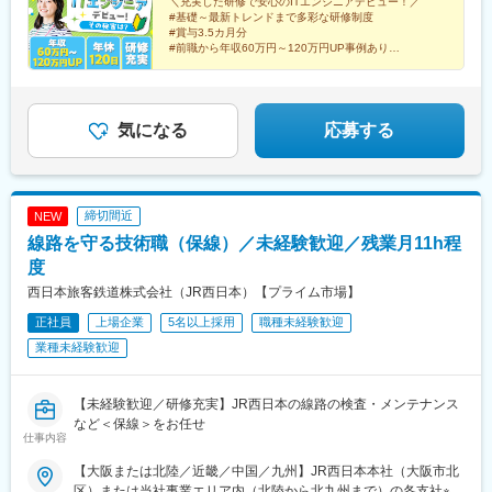
＼充実した研修で安心のITエンジニアデビュー！／
県)、東広島駅、山西駅、本町六丁目駅、金川駅、東野駅(京都
士駅(北海道)、根室駅、新川駅(北海道)、環状通東駅、南郷１３丁
#基礎～最新トレンドまで多彩な研修制度
府)、東山・おかでんミュージアム駅、衣山駅、山麓駅(皿倉山)、
目駅、問寒別駅、東室蘭駅、ほしみ駅、深川駅、長都駅、西帯広
#賞与3.5カ月分
堺筋本町駅、鷹野橋駅、堺駅、比治山下駅、広域公園前駅、横川
#前職から年収60万円～120万円UP事例あり
駅、滝川駅、南稚内駅、利別駅、沼ノ端駅、八雲駅、鵡川駅、七
#エンジニア考案の多角的で明確な評価制度
一丁目駅、錦糸町駅、検見川浜駅、本町駅、津守駅、中野東駅、
重浜駅、磯分内駅、富良野駅、西北見駅、名寄高校駅、桂台駅、
#経験を積める上流工程・リモート案件も豊富
中津駅(大阪府・阪急線)、今出川駅、五条駅(京都市営)、桜島駅、
遠軽駅、木古内駅、くりこま高原駅、荒井駅(宮城県)、福田町駅、
六本木駅、伊予大洲駅、福駅、芦原橋駅、桃山駅、野田阪神駅、
泉中央駅、古川駅、東白石駅、泉駅(常磐線)、藤田駅、七日町駅、
東比恵駅、渡辺橋駅、淀屋橋駅、鶴崎駅、西小倉駅、二島駅、今
気になる
応募する
泉崎駅、中荒井駅、日立木駅、安達駅、五百川駅、東酒田駅、高
池駅(福岡県)、上鳥羽口駅、竹下駅、小森江駅、甘木駅(西鉄線)、
擶駅、置賜駅、山ノ目駅、花巻空港駅(東北本線)、岩手飯岡駅、地
広畑駅、住ノ江駅、江波駅、八本松駅、矢場町駅、大船駅、新羽
ノ森駅、村崎野駅、横手駅、上飯島駅、扇田駅、羽後四ツ屋駅、
駅、油田駅、五井駅、門出駅、洛西口駅、小舞子駅、黒川駅(愛知
大曲駅(秋田県)、能代駅、西目駅、金谷沢駅、田んぼアート駅、七
県)、丸の内駅(愛知県)、戸部駅、鶴見小野駅、三ツ沢下町駅、山
戸十和田駅、新青森駅、小中野駅、東陽町駅、東中野駅、神戸駅
締切間近
NEW
手駅、井土ケ谷駅、上永谷駅、和田町駅、鶴ケ峰駅、戸塚駅、赤
(愛知県)、江端駅、南公園駅、大間駅、市民広場駅
線路を守る技術職（保線）／未経験歓迎／残業月11h程
羽駅、峰駅、陸前落合駅、センター南駅、北四番丁駅、稲永駅、
岡本駅(栃木県)、笠寺駅、村井駅、茅野駅、本山駅(愛知県)、さが
度
み野駅、小俣駅(栃木県)、新前橋駅、群馬藤岡駅、本庄駅、垂井
西日本旅客鉄道株式会社（JR西日本）【プライム市場】
駅、徳山駅、周防下郷駅、道ノ尾駅、大波止駅、喜々津駅、国母
正社員
上場企業
5名以上採用
職種未経験歓迎
駅、松江駅、伊賀屋駅、弥生が丘駅、宮崎駅、南鹿児島駅、さっ
ぽろ駅、青葉通一番町駅、千葉駅、虎ノ門駅、神奈川駅、市役所
業種未経験歓迎
前駅(長野県)、新静岡駅、第一通り駅、近鉄名古屋駅、金沢駅、中
崎町駅、オークスカナルパークホテル富山前、四条駅(京都市営)、
神戸三宮駅(阪神)、姫路駅、岡山駅前駅、胡町駅、高松築港駅、天
【未経験歓迎／研修充実】JR西日本の線路の検査・メンテナンス
神南駅、辛島町駅、南公園駅、湊川駅、小路駅、常盤駅(岡山県)、
など＜保線＞をお任せ
仕事内容
横川駅、谷町四丁目駅、舟入幸町駅、大小路駅、亀戸駅、中津駅
(地下鉄)、六本木一丁目駅、ＪＲ難波駅、観月橋駅、海老江駅、中
【大阪または北陸／近畿／中国／九州】JR西日本本社（大阪市北
之島駅、なにわ橋駅、甘木駅(甘木鉄道線)、住之江公園駅、上前津
区）または当社事業エリア内（北陸から北九州まで）の各支社※可