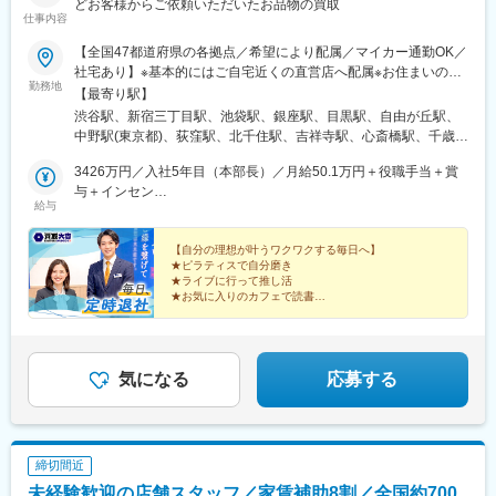
どお客様からご依頼いただいたお品物の買取
仕事内容
【全国47都道府県の各拠点／希望により配属／マイカー通勤OK／
社宅あり】※基本的にはご自宅近くの直営店へ配属※お住まいのエ
勤務地
リアや配属先の人員状況により、入社後に他県の直営店に出張
【最寄り駅】
し、経験を積んでいただく可能性あり★U・Iターン歓迎 ★マイ
渋谷駅、新宿三丁目駅、池袋駅、銀座駅、目黒駅、自由が丘駅、
カー通勤OK（規定あり。詳細はお問い合わせください）＜募集エ
中野駅(東京都)、荻窪駅、北千住駅、吉祥寺駅、心斎橋駅、千歳駅
リア一覧＞◆北海道・東北北海道・青森県・岩手県・秋田県・宮
(北海道)、あいの里教育大駅、上幌向駅、小樽駅、手稲駅、旭川四
城県・山形県・福島県◆関東東京都・神奈川県・千葉県・埼玉
3426万円／入社5年目（本部長）／月給50.1万円＋役職手当＋賞
条駅、環状通東駅、高砂駅(北海道)、発寒南駅、本八戸駅、一ノ関
県・茨城県・栃木県・群馬県◆中部山梨県・新潟県・富山県・石
与＋インセン
駅、前沢駅、秋田駅、鏡石駅、いわき駅、郡山富田駅、荒川沖
給与
川県・福井県・長野県・岐阜県・静岡県・愛知県・三重県◆近畿
2462万円／入社8年目（管理職）／月給50.1万円＋役職手当＋賞
駅、取手駅、佐原駅、江曽島駅、佐野駅、黒磯駅、草加駅、川越
滋賀県・京都府・大阪府・兵庫県・和歌山県・奈良県◆中国・四
与＋インセン
駅、南越谷駅、上尾駅、加茂宮駅、和光市駅、入曽駅、高坂駅、
国鳥取県・島根県・岡山県・広島県・山口県・香川県・愛媛県・
【自分の理想が叶うワクワクする毎日へ】
朝霞駅、中浦和駅、武蔵浦和駅、鶴瀬駅、東鷲宮駅、新座駅、川
★ピラティスで自分磨き
高知県・徳島県◆九州・沖縄福岡県・佐賀県・長崎県・熊本県・
口駅、松戸駅、北柏駅、柏駅、新浦安駅、市川駅、京成船橋駅、
★ライブに行って推し活
大分県・宮崎県・鹿児島県・沖縄県☆最近では全国の「イオン」
海浜幕張駅、稲毛駅、四街道駅、おゆみ野駅、五井駅、新船橋
★お気に入りのカフェで読書
「ららぽーと」「イトーヨーカドー」「ダイナシティ」など大型
★長期休暇を取って海外旅行
駅、馬込沢駅、松岸駅、平井駅(東京都)、葛西駅、秋川駅、豊田
★収入アップで自分に投資
ショッピングモールにも続々出店！商業施設での買い物ついで
駅、八王子駅、国分寺駅、三鷹駅、武蔵境駅、柴崎駅、狭間駅、
に、気軽に当店に立ち寄る方が増加中。さらなる企業拡大を目指
府中駅(東京都)、聖蹟桜ケ丘駅、上野御徒町駅、豊洲駅、二子玉川
しています。
駅、三軒茶屋駅、田園調布駅、町田駅、すずかけ台駅、溝の口
気になる
応募する
駅、川崎駅、相模大野駅、中山駅(神奈川県)、二俣川駅、十日市場
駅(神奈川県)、鴨宮駅、藤沢駅、鎌倉駅、たまプラーザ駅、相武台
前駅、金沢文庫駅、小松駅、四十万駅、ベル前駅、北鯖江駅、大
垣駅、田神駅、糸貫駅、名電各務原駅、北方真桑駅、庄内通駅、
締切間近
りんくう常滑駅、大府駅、日進駅(愛知県)、刈谷駅、喜多山駅(愛
未経験歓迎の店舗スタッフ／家賃補助8割／全国約700
知県)、町方駅、荒子川公園駅、小牧駅、稲沢駅、新守山駅、荒子