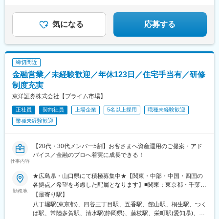
中津駅(大阪府・阪急線)、今出川駅、五条駅(京都市営)、桜島駅、
(熊本県)、厚東駅、梶栗郷台地駅、岩国駅、磯鶏駅、青笹駅、金ケ
ずっと役立つスキルを身につけて、市場価値アップ！
六本木駅、伊予大洲駅、福駅、芦原橋駅、桃山駅、野田阪神駅、
崎駅、青森駅、吹越駅、西金沢駅、西泉駅、銀座一丁目駅、新板
東比恵駅、渡辺橋駅、淀屋橋駅、鶴崎駅、西小倉駅、二島駅、今
気になる
応募する
橋駅、東銀座駅、日暮里駅(舎人ライナー)、さっぽろ駅、仙台駅、
池駅(福岡県)、上鳥羽口駅、竹下駅、小森江駅、甘木駅(西鉄線)、
虎ノ門ヒルズ駅、新静岡駅、近鉄名古屋駅、北鉄金沢駅、なんば
広畑駅、住ノ江駅、江波駅、八本松駅、矢場町駅、大船駅、新羽
駅(地下鉄)、稲荷町駅(広島県)、櫛田神社前駅、旭橋駅、住吉駅(東
駅、油田駅、五井駅、門出駅、洛西口駅、小舞子駅、黒川駅(愛知
京都)、表参道駅、恵比寿駅、代々木八幡駅、原宿駅、参宮橋駅、
県)、丸の内駅(愛知県)、戸部駅、鶴見小野駅、三ツ沢下町駅、山
西早稲田駅、麹町駅、東新宿駅、新宿駅、二重橋前駅、秋葉原
締切間近
手駅、井土ケ谷駅、上永谷駅、和田町駅、鶴ケ峰駅、戸塚駅、赤
駅、上野駅、鶯谷駅、京急蒲田駅、宝町駅(東京都)、月島駅、茅場
金融営業／未経験歓迎／年休123日／住宅手当有／研修
羽駅、峰駅、陸前落合駅、センター南駅、北四番丁駅、稲永駅、
町駅、築地駅、三越前駅、新橋駅、中野新橋駅、下神明駅、新馬
岡本駅(栃木県)、笠寺駅、村井駅、茅野駅、本山駅(愛知県)、さが
制度充実
場駅、反町駅、鶴見駅、六郷土手駅、高島町駅、桜木町駅、阪東
み野駅、小俣駅(栃木県)、新前橋駅、群馬藤岡駅、本庄駅、垂井
橋駅、上星川駅、二子新地駅、京急新子安駅、横須賀駅、新杉田
東洋証券株式会社【プライム市場】
駅、徳山駅、周防下郷駅、道ノ尾駅、大波止駅、喜々津駅、国母
駅、東千葉駅、市川駅、千葉駅、県庁前駅(千葉県)、船橋駅、東海
正社員
契約社員
上場企業
5名以上採用
職種未経験歓迎
駅、松江駅、伊賀屋駅、弥生が丘駅、宮崎駅、南鹿児島駅、さっ
神駅、北与野駅、加茂宮駅、谷町九丁目駅、大阪城公園駅、京橋
ぽろ駅、青葉通一番町駅、千葉駅、虎ノ門駅、神奈川駅、市役所
業種未経験歓迎
駅(大阪府)、四ツ橋駅、玉造駅、日本橋駅(大阪府)、なにわ橋駅、
前駅(長野県)、新静岡駅、第一通り駅、近鉄名古屋駅、金沢駅、中
肥後橋駅、名古屋城駅、大須観音駅、栄町駅(愛知県)、祇園四条
崎町駅、オークスカナルパークホテル富山前、四条駅(京都市営)、
駅、興戸駅、撮影所前駅、蚕ノ社駅、神戸駅(兵庫県)、神戸三宮駅
神戸三宮駅(阪神)、姫路駅、岡山駅前駅、胡町駅、高松築港駅、天
【20代・30代メンバー5割】お客さまへ資産運用のご提案・アド
(阪急・神戸高速)、元町駅(兵庫県)、西元町駅、三宮駅(神戸新交
神南駅、辛島町駅、南公園駅、湊川駅、小路駅、常盤駅(岡山県)、
バイス／金融のプロへ着実に成長できる！
通)、南公園駅、医療センター駅、三宮・花時計前駅、春日野道駅
仕事内容
横川駅、谷町四丁目駅、舟入幸町駅、大小路駅、亀戸駅、中津駅
(阪急線)、西鉄福岡駅、小倉駅(福岡県)、東比恵駅、大野城駅、春
(地下鉄)、六本木一丁目駅、ＪＲ難波駅、観月橋駅、海老江駅、中
日駅(福岡県)、薬院駅、新札幌駅、すすきの駅、西８丁目駅、西線
★広島県・山口県にて積極募集中★【関東・中部・中国・四国の
之島駅、なにわ橋駅、甘木駅(甘木鉄道線)、住之江公園駅、上前津
６条駅、あおば通駅、比治山橋駅、西川緑道公園駅、県庁通り
各拠点／希望を考慮した配属となります】■関東：東京都・千葉
駅、久屋大通駅、平沼橋駅、国道駅、蒔田駅、赤羽岩淵駅、セン
勤務地
駅、岡山駅、弥生駅、東中央町駅、犬山遊園駅、南高崎駅、宇都
県・群馬県・茨城県■中部：静岡県・愛知県■中国：広島県・島根
【最寄り駅】
ター北駅、勾当台公園駅、本笠寺駅、自由ケ丘駅(愛知県)、出島
宮駅東口駅、清原地区市民センター前駅、牧志駅、中洲通駅、通
県・山口県■四国：愛媛県・高知県★勤務地は、希望と適性を考慮
八丁堀駅(東京都)、四谷三丁目駅、五香駅、館山駅、桐生駅、つく
駅、北１２条駅、あおば通駅、新千葉駅、神谷町駅、新高島駅、
町筋駅、慶徳校前駅、幡ケ谷駅、板橋駅、銀座駅、日暮里駅、西
し決定します！※受動喫煙防止対策：主要事業所（東京）は敷地内
ば駅、常陸多賀駅、清水駅(静岡県)、藤枝駅、栄町駅(愛知県)、今
日吉町駅、新浜松駅、名鉄名古屋駅、梅田駅(地下鉄)、富山駅、京
４丁目駅、霞ケ関駅(東京都)、七ツ屋駅、大阪難波駅、胡町駅、