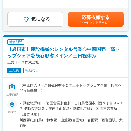
す。
は諸手当・残業時間を含む金額です。■昇給：年1回■賞与：年2回
調理・接客・スタッフ教育・集客企画・広告宣伝まで担当するこ
（7月、12月／過去実績2～3ヶ月）■モデル年収：3年目社員:551
とにより、お客様の声を味付けやメニューに反映することができ
万円4年目副店長：605万円5年目店長：700万円賃金はあくまでも
応募依頼する
ます
気になる
目安の金額であり、選考を通じて上下する可能性があります。月
（エージェントサービス）
日本中にある王将はすべてが個性的。私たちと一緒にあなたらし
給(月額)は固定手当を含めた表記です。
い餃子の王将を創り上げてください！
■王将のキャリアパス：
締切間近
▼店舗スタッフ
【岩国市】建設機械のレンタル営業◇中四国売上高ト
接客や調理を中心に店舗業務を担当
店舗で様々なメニュー調理を身に着けるため、料理人として技術
ップシェア◎既存顧客メイン／土日祝休み
的なスキルUPもかなう！
三共リース株式会社
正社員
転勤なし
▼副店長
発注やシフト管理など店舗運営に必要なスキルを取得。現場での
OJT教育中心のため、一人一人の得意不得意に応じて育成サポー
【中四国のリース機械保有高＆売上高トップシェア企業／転居を
トを行っています！
伴う転勤無し】
仕事内容
■仕事内容：
▼店長※3～4年目安にしっかりスキルを付けた上で店長を目指し
建設機械のレンタルを行う当社にて建設業・設備関連企業に対す
ていきます。責任者として店舗運営・管理を担当いただきます。
＜勤務地詳細1＞岩国営業所住所：山口県岩国市川西２丁目８－１
る機械や車輛、工具等のレンタル営業をお任せします。
※店長以降のキャリアはエリアMGR、管理部門、FC店のオーナー
７ 受動喫煙対策：屋内全面禁煙＜勤務地詳細2＞岩国東営業所住
既存顧客への定期訪問で顧客から何かあった時に「相談・依頼い
勤務地
として独立など様々なキャリアがございます。
所：山口県岩国市装束町１丁目２－１ 受動喫煙対策：屋内全面禁
【最寄り駅】
ただける関係性」を築いていくことがミッションとなります。
※店長時の平均年収は792万円（一般社員平均：454万円）
煙変更の範囲：会社の定める事業所
川西駅(山口県)、和木駅、山麓駅(岩国城)、岩国駅、西岩国駅、大
＜独立支援制度あり★＞
竹駅
＜具体的な業務＞
フランチャイズ店舗オーナーとして「経営者」になることも！す