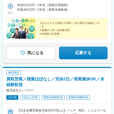
全面禁煙／その他事業所により異なる★通勤ラクラク！★最寄り
治駅、中村駅、福山駅、府中駅(広島県)、三原駅、呉駅、立町駅、
都河原町駅、三ノ宮駅、西川緑道公園駅、銀山町駅、西鉄福岡
代々木公園駅、代々木駅、新宿駅(東京メトロ)、西新宿五丁目駅、
駅から徒歩2分～20分圏内にある、駅チカ支店が多数。毎日の通
年収625万円／2年目（課長代理採用）
浜田駅、出雲市駅、岩国駅、徳山駅、山口駅(山口県)、琴芝駅、下
駅、西辛島町駅、市民広場駅、三滝駅、舟入本町駅、花田口駅、
大手町駅(東京都)、日比谷駅、馬喰町駅、京成上野駅、汐留駅、東
勤ストレスを軽減し、仕事終わりの予定も立てやすい好立地が魅
年収464万円／2年目（業界未経験者）
関駅、宝町駅(東京都)、曙橋駅、新清水駅、栄駅(愛知県)、鵜飼駅
麻布十番駅、大国町駅、桃山御陵前駅、野田駅(阪神線)、肥後橋
給与
日本橋駅、中野富士見町駅、不動前駅、品川駅、国道駅、平沼橋
力です。
(広島県)、紙屋町東駅、新富町駅(東京都)、四ツ谷駅、久屋大通
駅、北浜駅(大阪府)、伏見駅(愛知県)、西横浜駅、龍谷富山高校
駅、日本大通り駅、黄金町駅、子安駅、横須賀中央駅、新千葉
駅、八丁堀駅(広島県)
前、五島町駅
駅、与野駅、日進駅(埼玉県)、大江橋駅、三条駅(京都府)、常盤駅
【おかげさまで創業110周年！安心環境で金融のプロ
へ】
(京都府)、大宮駅(京都府)、旧居留地・大丸前駅、花隈駅、神戸三
＃基礎から学べる研修充実
宮駅(阪神)、中埠頭駅、灘駅、赤坂駅(福岡県)、西小倉駅、旦過
＃未経験入社多数
駅、狸小路駅、西線９条旭山公園通駅、勾当台公園駅、柳川駅、
＃残業月平均17.2時間（法定外）
常盤駅(岡山県)、大雲寺前駅、鵜沼駅、宇都宮駅、鹿児島中央駅、
＃土日祝休み
＃有休消化率100％
水道町駅、下板橋駅、三河島駅
人生を豊かにする金融知識を身につけ、将来の可能性を
気になる
応募する
広げていきませんか？
締切間近
買取営業／残業ほぼなし／完休2日／長期連休OK／未
経験歓迎
株式会社エンパワー
正社員
5名以上採用
職種未経験歓迎
業種未経験歓迎
【完全反響営業★月収50万円以上】バッグ、時計、ジュエリーな