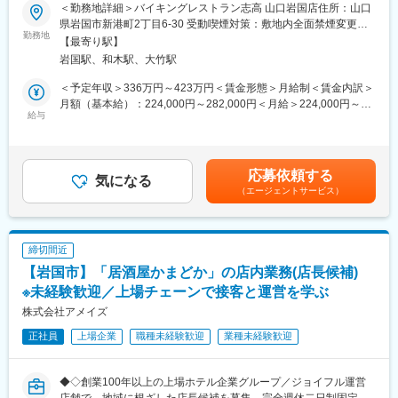
に学べる環境です◇◆
▼17:15 残業がなければ終了
＜勤務地詳細＞バイキングレストラン志高 山口岩国店住所：山口
県岩国市新港町2丁目6-30 受動喫煙対策：敷地内全面禁煙変更の
■採用背景：
勤務地
■整備する建設機械の一例：
範囲：会社の定める事業所
【最寄り駅】
九州を中心に全国へホテルと外食事業を拡大しており、体制強化
10m以上の高さまで届く“高所作業車”。トンネルづくりで山を掘り
岩国駅、和木駅、大竹駅
が急務となっています。今後の出店や既存店のサービス向上を見
崩す“パワーショベル”。巨大なバケットが特徴の“ホイールロー
据え、将来の店長・エリアマネジャー候補となるメンバーを増員
ダ”など普段は目にすることが少ない珍しい建設機械の取り扱いが
＜予定年収＞336万円～423万円＜賃金形態＞月給制＜賃金内訳＞
採用します。
あります。
月額（基本給）：224,000円～282,000円＜月給＞224,000円～
給与
282,000円＜昇給有無＞有＜残業手当＞有＜給与補足＞※前職の年
■職務内容：
■組織構成：
収、経験、業務スキルを考慮の上決定※3年連続 全社員6.3％給与
店舗運営業務全般をお任せします。まずは現場の一員として店舗
各営業所には所長、営業担当3名程度、技術スタッフが4名程度在
ベースUP（定期昇給込み）■賞与実績：前年度年2回（7月、12
オペレーションを習得し、その後、売上管理やスタッフ育成など
籍しており、20代～60代まで幅広いスタッフが活躍中です。お取
月）基本給3ヶ月分■年収例405万円（入社3年目／店長）534万円
応募依頼する
マネジメント領域へ担当範囲を広げていただきます。
気になる
引先も当社組織も男性が多い職場環境ではありますが、中途入社
（入社10年目／エリアマネージャー）賃金はあくまでも目安の金
（エージェントサービス）
実績も多数あり、アパレル販売、食品営業など異業種の方も活躍
額であり、選考を通じて上下する可能性があります。月給(月額)は
・開店準備、閉店作業（店舗清掃、レジ準備・締め作業 など）
中です。
固定手当を含めた表記です。
・簡単な調理や盛り付け、洗い場対応
・ホールでの接客、注文対応、配膳、片付け
■魅力ポイント
締切間近
・食材・備品の在庫管理、発注業務
会社の業務を行う上で、必要となる資格については、費用を会社
【岩国市】「居酒屋かまどか」の店内業務(店長候補)
・アルバイト・パートスタッフのシフト作成補助、教育・フォロ
が負担し、取得を推進しております。
ー
※未経験歓迎／上場チェーンで接客と運営を学ぶ
また業界では、先駆けて完全週休二日制を導入。有給休暇が取得
・売上や人件費の数値管理補助、キャンペーン施策の実行 など
しやすい環境を整えており、ワークライフバランスに配慮してお
株式会社アメイズ
ります。
正社員
上場企業
職種未経験歓迎
業種未経験歓迎
入社後は一般職としてスタートし、店舗業務を一通り経験した上
で、スキルや意欲に応じて店長としての店舗運営全般をお任せし
変更の範囲：会社の定める業務
ていきます。さらに将来的には、複数店舗を統括するエリアマネ
◆◇創業100年以上の上場ホテル企業グループ／ジョイフル運営
ジャーとして、エリア全体の売上管理や人材育成、サービス品質