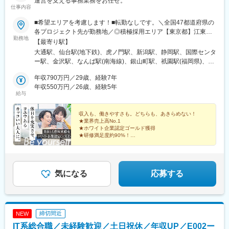
運営を支える事務業務をお任せ。
仕事内容
駅、大府駅、重原駅、野並駅、浅間町駅、住吉町駅、小坂井駅、
芸大通駅、熱田駅、春日井駅(中央本線)、蟹江駅、稲沢駅、土岐市
■希望エリアを考慮します！■転勤なしです。＼全国47都道府県の
駅、新可児駅、六軒駅(岐阜県)、西岐阜駅、東大垣駅、美乃坂本
各プロジェクト先が勤務地／◎積極採用エリア【東京都】江東
駅、高山駅、益生駅、白子駅、南四日市駅、南が丘駅、櫛田駅、
勤務地
区、渋谷区、新宿区、大田区、調布市、八王子市【神奈川県】横
【最寄り駅】
名張駅、長浜駅、南彦根駅、南草津駅、近江八幡駅、錦駅、丹波
浜市、川崎市、横須賀市【埼玉県】さいたま市、川口市【千葉
大通駅、仙台駅(地下鉄)、虎ノ門駅、新潟駅、静岡駅、国際センタ
口駅、淀駅、六地蔵駅(京阪線)、千代川駅、福知山駅、西舞鶴駅、
県】千葉市、船橋市★U・Iターン歓迎★車通勤OK（配属先によ
ー駅、金沢駅、なんば駅(南海線)、銀山町駅、祇園駅(福岡県)、県
学研奈良登美ケ丘駅、新大宮駅、大和八木駅、摂津富田駅、星ケ
る）★社員寮がある勤務地あり（一部、寮費全額補助付きの勤務
庁前駅(沖縄県)、錦糸町駅、新日本橋駅、渋谷駅、人形町駅、小作
丘駅(大阪府)、箕面萱野駅、鶴見緑地駅、今宮戎駅、なかもず駅、
地もあり）★「転勤なし」を選択の際は条件などが多少変動いた
年収790万円／29歳、経験7年
駅、代官山駅、代々木上原駅、明治神宮前駅、南新宿駅、高田馬
萩原天神駅、和泉中央駅、長滝駅、宮前駅、六十谷駅、滝野駅、
します。面接の際にご質問ください。◎本社東京都港区◎営業所
年収550万円／26歳、経験5年
場駅、四ツ谷駅、新宿三丁目駅、新宿西口駅、初台駅、西新宿
尾上の松駅、西宮北口駅、神戸駅(兵庫県)、飾磨駅、京口駅、伊丹
給与
北海道札幌市宮城県仙台市新潟県新潟市静岡県静岡市愛知県名古
駅、都庁前駅、東京駅、有楽町駅、小伝馬町駅、岩本町駅、稲荷
駅(阪急線)、福山駅、東尾道駅、不動院前駅、広電本社前駅、西条
屋市大阪府大阪市広島県広島市福岡県福岡市沖縄県那覇市
町駅(東京都)、入谷駅(東京都)、蒲田駅、梅屋敷駅(東京都)、京橋
駅(広島県)、東津山駅、鳥取駅、東山公園駅(鳥取県)、松江駅、高
収入も、働きやすさも。どちらも、あきらめない！
駅(東京都)、勝どき駅、八丁堀駅(東京都)、市場前駅、築地市場
浜駅(島根県)、文化の森駅、教会前駅、伏石駅、宇多津駅、伊予和
★業界売上高No.1
駅、日本橋駅(東京都)、東陽町駅、水天宮前駅、浜町駅、内幸町
気駅、古泉駅、新居浜駅、岩国駅、下松駅(山口県)、徳山駅、山口
★ホワイト企業認定ゴールド獲得
駅、新中野駅、大井町駅、五反田駅、立会川駅、大崎広小路駅、
★研修満足度約90%！
駅(山口県)、居能駅、新下関駅、本城駅、西小倉駅、室見駅、香椎
★未経験でも月収37万円可！
大崎駅、北品川駅、三ツ沢下町駅、大船駅、馬車道駅、京急鶴見
宮前駅、茶山駅(福岡県)、大野城駅、久留米駅、五郎丸駅、福間
★年間休日120日！
駅、京急川崎駅、港町駅、新丸子駅、洋光台駅、東戸塚駅、港南
駅、牧駅(大分県)、西大分駅、南大分駅、西熊本駅、北熊本駅、荒
★転勤なし＆希望勤務地考慮！
台駅、横浜駅、新高島駅、関内駅、生麦駅、伊勢佐木長者町駅、
★資格取得支援あり！
尾駅(熊本県)、原水駅、新八代駅、佐賀駅、鍋島駅、日宇駅、高田
和田町駅、鷺沼駅、川崎駅、高津駅(神奈川県)、よみうりランドス
気になる
応募する
駅(長崎県)、宮崎神宮駅、隼人駅、鴨池駅、隈之城駅、新越谷駅、
テイション駅、南橋本駅、大和駅(神奈川県)、中央林間駅、新子安
船橋駅、下総中山駅、市場前駅、上井草駅、亀戸駅、高松駅(東京
駅、弁天橋駅、汐入駅、鶴ケ峰駅、根岸駅(神奈川県)、杉田駅(神
都)、青井駅、大久保駅(東京都)、新百合ケ丘駅、平沼橋駅、川崎
奈川県)、栄町駅(千葉県)、千葉中央駅、市川真間駅、千葉ニュー
新町駅、海老名駅(相模線)、岩村田駅、亀島駅、熱田神宮西駅、可
タウン中央駅、京成千葉駅、大森台駅、蘇我駅、本千葉駅、葭川
児駅、泊駅(三重県)、六地蔵駅(京都市営)、八木西口駅、富田駅(大
締切間近
NEW
公園駅、浜野駅、京成船橋駅、新船橋駅、公津の杜駅、柏駅、印
阪府)、恵美須町駅、中百舌鳥駅、阪神国道駅、ハーバーランド
IT系総合職／未経験歓迎／土日祝休／年収UP／E002ー
旛日本医大駅、印西牧の原駅、鉄道博物館駅、さいたま新都心