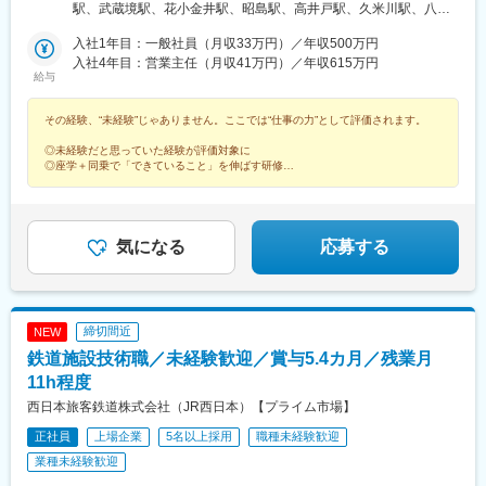
阜、静岡■甲信越エリア新潟、長野、山梨■北陸エリア石川、福
駅、武蔵境駅、花小金井駅、昭島駅、高井戸駅、久米川駅、八王
井、富山■関西エリア大阪、兵庫、和歌山、奈良、京都、滋賀■中
子みなみ野駅、西高島平駅、西台駅、鮫洲駅、狭山市駅、保谷
国・四国エリア香川、愛媛、高知、徳島、広島、島根、岡山、山
入社1年目：一般社員（月収33万円）／年収500万円
駅、永田駅(埼玉県)、鳩ケ谷駅、鳥浜駅、高座渋谷駅、踊場駅、新
口、鳥取■九州エリア福岡、長崎、大分、佐賀、熊本、鹿児島、沖
入社4年目：営業主任（月収41万円）／年収615万円
羽駅、羽沢横浜国大駅、中野島駅、武蔵新城駅、相模大野駅、秦
給与
縄、宮崎■北海道・東北エリア北海道、宮城、福島、山形、岩手、
野駅、南宇都宮駅、樅山駅、福居駅、藤岡駅、西那須野駅、下今
秋田、青森
市駅、多田羅駅、岩宿駅、上州新屋駅、新前橋駅、渋川駅、駒形
その経験、“未経験”じゃありません。ここでは“仕事の力”として評価されます。
駅、細谷駅(群馬県)、松飛台駅、成田空港駅(鉄道)、スポーツセン
ター駅、千葉みなと駅、誉田駅、神立駅、みどりの駅、南栗橋
◎未経験だと思っていた経験が評価対象に
駅、赤塚駅、下館駅、延方駅、常陸鴻巣駅、日立駅、佐古木駅、
◎座学＋同乗で「できていること」を伸ばす研修
◎昇格や他職種への挑戦など多彩なキャリア
三河安城駅、萩原駅(愛知県)、北岡崎駅、石仏駅、田県神社前駅、
◎男性も育休実績あり・退職金や家族手当あり
下小田井駅、福地駅、南大高駅、富貴駅、三河田原駅、向ケ丘
駅、三河一宮駅、竹村駅、港区役所駅、新守山駅、尾張星の宮
駅、本郷駅(愛知県)、佐那具駅、朝熊駅、亀山駅(三重県)、霞ケ浦
気になる
応募する
駅、六軒駅(三重県)、尾鷲駅、加佐登駅、江吉良駅、新加納駅、関
口駅、南宿駅、郡上大和駅、恵那駅、高山駅、多治見駅、古井
駅、美江寺駅、河津駅、菊川駅(静岡県)、鷲津駅、大場駅、長泉な
めり駅、藤枝駅、静岡駅、草薙駅(東海道本線)、袋井駅、西焼津
締切間近
NEW
駅、上島駅、須津駅、南吉田駅、糸魚川駅、春日山駅、小針駅、
鉄道施設技術職／未経験歓迎／賞与5.4カ月／残業月
中条駅、宮内駅(新潟県)、魚沼丘陵駅、茨目駅、伊那北駅、広丘
駅、岩村田駅、村山駅(長野県)、信濃常盤駅、田中駅、切石駅、常
11h程度
永駅、春日居町駅、東桂駅、動橋駅、三ツ屋駅、笠師保駅、松任
西日本旅客鉄道株式会社（JR西日本）【プライム市場】
駅、丸岡駅、敦賀駅、清明駅、黒部駅、小杉駅、越中舟橋駅、沢
正社員
上場企業
5名以上採用
職種未経験歓迎
良宜駅、ＪＲ総持寺駅、豊川駅(大阪府)、羽倉崎駅、松ノ浜駅、藤
井寺駅、喜志駅、長尾駅(大阪府)、箕面萱野駅、光明池駅、武庫川
業種未経験歓迎
団地前駅、白浜の宮駅、中山寺駅、豊岡駅(兵庫県)、紀伊山田駅、