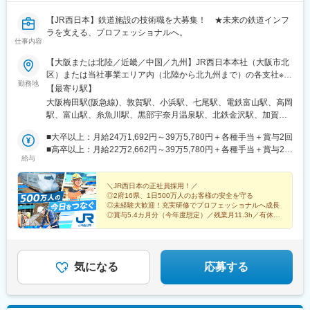
新宮駅、芳養駅、船戸駅、西田原本駅、吉野口駅、郡山駅(奈良
県)、長柄駅、大山崎駅、馬堀駅、峰山駅、篠原駅(滋賀県)、多賀
【JR西日本】鉄道施設の技術職を大募集！ ★未来の鉄道インフ
大社前駅、三雲駅、栗東駅、おごと温泉駅、長浜駅、箕浦駅、讃
ラを支える、プロフェッショナルへ。
仕事内容
岐塩屋駅、片原町駅(香川県)、三本松駅(香川県)、北伊予駅、伊予
富田駅、平田駅(高知県)、多ノ郷駅、布師田駅、撫養駅、川原石
【大阪または北陸／近畿／中国／九州】JR西日本本社（大阪市北
駅、伴中央駅、広島港・宇品駅、本郷駅(広島県)、八本松駅、東福
区）または当社事業エリア内（北陸から北九州まで）の各支社※可
山駅、木次駅、遙堪駅、乃木駅、下府駅、八浜駅、金光駅、木見
勤務地
能な限り希望に沿って配属します※I・Uターン歓迎※受動喫煙対
【最寄り駅】
駅、高野駅、厚東駅、長府駅、米川駅、山口駅(山口県)、新南陽
策：敷地内喫煙可能場所あり■北陸新潟県（糸魚川）富山県（富
大阪梅田駅(阪急線)、敦賀駅、小浜駅、七尾駅、電鉄富山駅、高岡
駅、萩駅、鳥取駅、三本松口駅、南瀬高駅、五郎丸駅、苅田駅、
山、高岡）石川県（金沢、七尾、羽咋、白山、加賀）福井県（福
駅、富山駅、糸魚川駅、黒部宇奈月温泉駅、北鉄金沢駅、加賀笠
赤間駅、伊賀駅、甘木駅(西鉄線)、新飯塚駅、橋本駅(福岡県)、貝
井、敦賀、小浜）■近畿三重県（伊賀）滋賀県（大津、草津）京都
間駅、加賀温泉駅、足羽山公園口駅、越前たけふ駅、金沢駅、草
塚駅(福岡県)、雑餉隈駅、吉塚駅、西小倉駅、大塔駅、佐伯駅、豊
府（京都、福知山）大阪府（大阪、高槻、堺）兵庫県（神戸、明
■大卒以上：月給24万1,692円～39万5,780円＋各種手当＋賞与2回
津駅(滋賀県)、米原駅、近江八幡駅、貴生川駅、堅田駅、近江今津
後豊岡駅、鶴崎駅、東中津駅、北友田駅、朝地駅、バルーンさが
石、姫路、加古川、豊岡、神崎郡神河町、丹波篠山）奈良県（奈
■高卒以上：月給22万2,662円～39万5,780円＋各種手当＋賞与2回
駅、近江塩津駅、京都駅、東野駅(京都府)、新田駅(京都府)、亀岡
駅、田代駅、東唐津駅、肥後大津駅、光の森駅、平成駅、西人吉
給与
良、北葛城郡）和歌山県（和歌山、田辺）■中国岡山県（岡山、和
※上記は2026年度新卒支払額（京阪神地区）です。勤務地・学歴
駅、高槻市駅、向日町駅、摂津市駅、野田駅(大阪環状線)、中津駅
駅、三角駅、草道駅、志布志駅、姶良駅、米ノ津駅、古島駅、赤
気郡和気町、笠岡、新見、総社、倉敷、津山）鳥取県（米子、鳥
で異なります※京阪神地区以外の勤務地の場合は、月給（大卒以
(大阪府・阪急線)、西中島南方駅、尼崎駅(東海道本線)、川西池田
嶺駅、てだこ浦西駅、南方駅(宮崎県)、高鍋駅、三股駅、東旭川
取）島根県（松江、浜田、出雲）広島県（広島、福山、三原）山
上）23万706円以上、月給（高卒以上）21万2,541円以上となりま
＼JR西日本の正社員採用！／
駅、天王寺駅、森ノ宮駅、京橋駅(大阪府)、四天王寺前夕陽ケ丘
駅、倶知安駅、岩見沢駅、新富士駅(北海道)、根室駅、新川駅(北
◎2府16県、1日500万人のお客様の安全を守る
口県（山口、周南、下関）■九州福岡県（福岡)
す※上記基本給と別途、諸手当として扶養・職務・時間外・通勤手
駅、富木駅、日根野駅、王寺駅、木津駅(京都府)、津田駅、伊賀上
海道)、環状通東駅、南郷１３丁目駅、問寒別駅、東室蘭駅、ほし
◎未経験大歓迎！充実研修でプロフェッショナルへ成長
当等を支給します……入社時年収例……大卒、月15時間相当の時
野駅、高田駅(奈良県)、兵庫駅、芦屋駅(東海道本線)、西明石駅、
◎賞与5.4カ月分（今年度想定）／残業月11.3h／有休取
み駅、深川駅、長都駅、西帯広駅、滝川駅、南稚内駅、利別駅、
間外労働手当、賞与5.3ヵ月分（2025年度）を含む・社会人経験 5
得平均年18.7日
姫路駅、加古川駅、西脇市駅、相生駅(兵庫県)、太市駅、和歌山
沼ノ端駅、八雲駅、鵡川駅、七重浜駅、磯分内駅、富良野駅、西
年：入社時年収 450万円程度～・社会人経験 10年：入社時年収
駅、箕島駅、紀伊駅、粉河駅、御坊駅、紀伊田辺駅、古座駅、福
北見駅、名寄高校駅、桂台駅、遠軽駅、木古内駅、くりこま高原
※2027年2月入社予定
500万円程度～・社会人経験 15年：入社時年収 540万円程度～・
知山駅、綾部駅、篠山口駅、豊岡駅(兵庫県)、寺前駅、大阪阿部野
駅、荒井駅(宮城県)、福田町駅、泉中央駅、古川駅、東白石駅、泉
社会人経験 20年：入社時年収 590万円程度～・社会人経験 25
橋駅、ハーバーランド駅、瀬戸駅、和気駅、備前三門駅、津山
気になる
応募する
駅(常磐線)、藤田駅、七日町駅、泉崎駅、中荒井駅、日立木駅、安
年：入社時年収 600万円程度～
駅、茶屋町駅、倉敷駅、総社駅、新見駅、福山駅、笠岡駅、尾道
達駅、五百川駅、東酒田駅、高擶駅、置賜駅、山ノ目駅、花巻空
駅、米子駅、根雨駅、出雲市駅、東松江駅(島根県)、三原駅、呉
港駅(東北本線)、岩手飯岡駅、地ノ森駅、村崎野駅、横手駅、上飯
駅、西高屋駅、広島駅、宮島口駅、可部駅、徳山駅、岩国駅、柳
島駅、扇田駅、羽後四ツ屋駅、大曲駅(秋田県)、能代駅、西目駅、