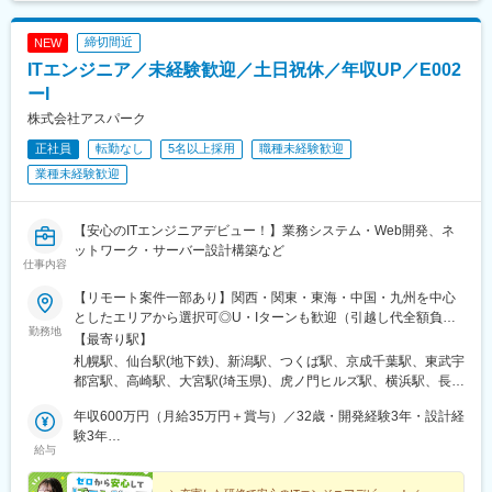
古井駅、美江寺駅、河津駅、菊川駅(静岡県)、鷲津駅、大場駅、長
泉なめり駅、藤枝駅、静岡駅、草薙駅(東海道本線)、袋井駅、西焼
締切間近
NEW
津駅、上島駅、須津駅、南吉田駅、糸魚川駅、春日山駅、小針
ITエンジニア／未経験歓迎／土日祝休／年収UP／E002
駅、中条駅、宮内駅(新潟県)、魚沼丘陵駅、茨目駅、伊那北駅、広
丘駅、岩村田駅、村山駅(長野県)、信濃常盤駅、田中駅、切石駅、
ーI
常永駅、春日居町駅、東桂駅、動橋駅、三ツ屋駅、笠師保駅、松
株式会社アスパーク
任駅、丸岡駅、敦賀駅、清明駅、黒部駅、小杉駅、越中舟橋駅、
正社員
転勤なし
5名以上採用
職種未経験歓迎
朝潮橋駅、門真南駅、深江橋駅、河内花園駅、鴻池新田駅、西明
石駅、中埠頭駅、苅藻駅、加太駅(和歌山県)、武庫川団地前駅、紀
業種未経験歓迎
伊山田駅、新宮駅、芳養駅、船戸駅、西田原本駅、吉野口駅、郡
山駅(奈良県)、長柄駅、ケーブル八幡宮山上駅、西舞鶴駅、福知山
市民病院口駅、篠原駅(滋賀県)、多賀大社前駅、三雲駅、栗東駅、
【安心のITエンジニアデビュー！】業務システム・Web開発、ネ
おごと温泉駅、長浜駅、箕浦駅、讃岐塩屋駅、片原町駅(香川県)、
ットワーク・サーバー設計構築など
仕事内容
三本松駅(香川県)、北伊予駅、伊予富田駅、平田駅(高知県)、多ノ
郷駅、布師田駅、撫養駅、川原石駅、伴中央駅、広島港・宇品
【リモート案件一部あり】関西・関東・東海・中国・九州を中心
駅、本郷駅(広島県)、八本松駅、東福山駅、木次駅、遙堪駅、乃木
としたエリアから選択可◎U・Iターンも歓迎（引越し代全額負担
駅、下府駅、八浜駅、金光駅、木見駅、高野駅、厚東駅、長府
勤務地
など制度も完備！）◎プロジェクトにより、一部完全在宅／フル
【最寄り駅】
駅、米川駅、山口駅(山口県)、新南陽駅、萩駅、鳥取駅、三本松口
リモート業務もあります。■関西エリア（大阪、京都、兵庫、奈
札幌駅、仙台駅(地下鉄)、新潟駅、つくば駅、京成千葉駅、東武宇
駅、南瀬高駅、五郎丸駅、苅田駅、赤間駅、巻向駅、甘木駅(西鉄
良、和歌山、滋賀）■関東エリア（東京、神奈川、千葉、埼玉、栃
都宮駅、高崎駅、大宮駅(埼玉県)、虎ノ門ヒルズ駅、横浜駅、長野
線)、新飯塚駅、橋本駅(福岡県)、貝塚駅(福岡県)、雑餉隈駅、吉塚
木、つくばなど）■東海エリア（愛知、三重、岐阜、静岡）■中国
駅、静岡駅、浜松駅、名古屋駅、北鉄金沢駅、大阪梅田駅(阪急
駅、西小倉駅、大塔駅、佐伯駅、豊後豊岡駅、鶴崎駅、東中津
エリア（広島、岡山、松山など）■九州エリア（福岡、熊本など）
年収600万円（月給35万円＋賞与）／32歳・開発経験3年・設計経
線)、インテック本社前駅、烏丸駅、三宮駅(神戸新交通)、山陽姫
駅、北友田駅、朝地駅、バルーンさが駅、田代駅、相知駅、肥後
のプロジェクト先◎転居を伴う転勤は、基本的には本人が希望す
験3年
路駅、岡山駅、八丁堀駅(広島県)、高松駅(香川県)、天神駅、花畑
大津駅、光の森駅、平成駅、人吉駅、三角駅、草道駅、志布志
給与
る場合以外ありません。※受動喫煙防止対策：オフィス内全面禁煙
年収880万円（月給52万円＋賞与）／48歳・開発経験5年・設計
町駅、中埠頭駅、湊川公園駅、西神中央駅、荒本駅、布施駅、妹
駅、姶良駅、米ノ津駅、古島駅、赤嶺駅、てだこ浦西駅、南方駅
PM経験10年
尾駅、水島駅、通津駅、福山駅、岩国駅、可部駅、横川駅(広島
(宮崎県)、高鍋駅、三股駅、東旭川駅、倶知安駅、岩見沢駅、新富