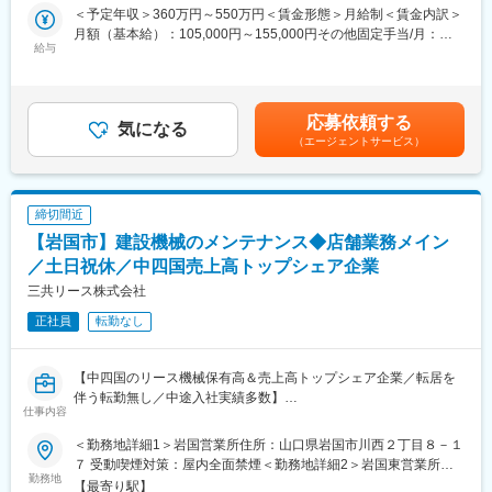
・機械や車輛、工具などのリース営業
でに200名以上の社員が「経営者」として活躍中！
＜予定年収＞360万円～550万円＜賃金形態＞月給制＜賃金内訳＞
・新商品のカタログ提出
月額（基本給）：105,000円～155,000円その他固定手当/月：
・製品の試乗会などの企画提案（デモンストレーション等の実
給与
■王将の「画期的な」働き方：
77,000円～120,000円固定残業手当/月：21,400円～32,300円（固
施）
・残業月20H程度
定残業時間15時間0分/月）超過した時間外労働の残業手当は追加
・有給取得日数は平均8.3日！連休取りやすく、年に何回も旅行に
支給＜月給＞203,400円～307,300円（一律手当を含む）＜昇給有
＜担当＞
行っている店長などもいます。
無＞有＜残業手当＞有＜給与補足＞■賞与:年2回■昇給:年1回■経
応募依頼する
担当顧客は地区毎に割り振りをしています。
気になる
・従業員数は店舗平均16名で学べる＆無理なく働ける環境！「平
験、スキル、年齢を考慮の上、同社規定により優遇【年収例】
（エージェントサービス）
目安として、既存８割：新規２割の比率で既存顧客対応がメイン
均勤続年数は11.3年」で「離職率1桁」の安定就業が叶う環境です
420万円／30歳・経験3年賃金はあくまでも目安の金額であり、選
となります。
◎
考を通じて上下する可能性があります。月給(月額)は固定手当を含
めた表記です。
＜仕事の流れ＞
■王将の「独自の研修制度」でスキルアップ！
締切間近
「来週から道路の仕事があるので機械を貸してほしい」「予算を
●王将調理道場：調理技術や知識向上の研修です。調理師免許取得
【岩国市】建設機械のメンテナンス◆店舗業務メイン
組むために機械の見積を出して欲しい」等のニーズをいただき、
の補助もあり、学びながら資格・スキルを身につけられます。
見積作成→詳細のご案内を経てご契約となります。
／土日祝休／中四国売上高トップシェア企業
●王将アカデミー：店舗・人材マネジメントの研修です。店舗運営
や人材マネジメントについて学べるプログラムです。
三共リース株式会社
■入社後：
正社員
転勤なし
まずはメンテナンス等を通じ業務知識を身につけていただきま
変更の範囲：会社の定める業務
す。先輩社員との同行で徐々に営業の仕方を覚えていただく中
で、知識やノウハウを丁寧にレクチャーします。年齡の近い先輩
【中四国のリース機械保有高＆売上高トップシェア企業／転居を
社員とのOJTや別店舗従業員を一同に介しての情報交換会も実施
伴う転勤無し／中途入社実績多数】
しています。別店舗との繋がりを作ることで社内連携を強化して
仕事内容
■仕事内容：
います。
建設機械のレンタルを行う当社にて建設現場などで使われる様々
＜勤務地詳細1＞岩国営業所住所：山口県岩国市川西２丁目８－１
なレンタル品(重機、車両等)のメンテナンスをご担当いただきま
■評価制度：
７ 受動喫煙対策：屋内全面禁煙＜勤務地詳細2＞岩国東営業所住
す。
勤務地
「個人ノルマ」はなく店舗一丸となって営業活動を行います。ま
所：山口県岩国市装束町１丁目２－１ 受動喫煙対策：屋内全面禁
【最寄り駅】