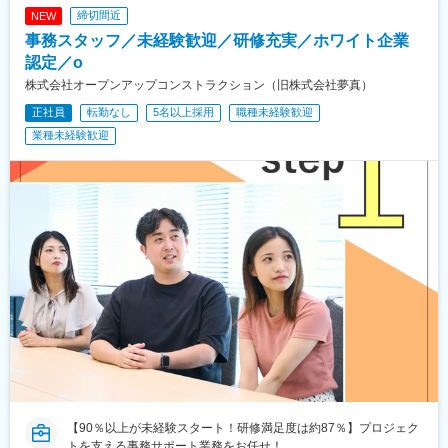
井駅、周防下郷駅、津和野駅、宇部新川駅、新下関駅、岡山駅、
金谷沢駅、田んぼアート駅、七戸十和田駅、新青森駅、小中野
締切間近
NEW
新山口駅、博多駅、鳥取駅、倉吉駅、大田市駅、浜田駅、三次
駅、東陽町駅、八幡山駅、立会川駅、神戸駅(愛知県)、江端駅、箕
事務スタッフ／未経験歓迎／研修充実／ホワイト企業
駅、土橋駅(愛知県)、新神戸駅、新倉敷駅、西条駅(広島県)、清流
面船場阪大前駅、大間駅、大井競馬場前駅
新岩国駅、小倉駅(福岡県)、博多南駅、福井駅、東寺駅、高槻駅、
認定／o
東向日駅、千里丘駅、玉川駅(大阪府)、中津駅(地下鉄)、川西能勢
株式会社オープンアップコンストラクション（旧株式会社夢真）
口駅、大阪城公園駅、鳳駅、長滝駅、新王寺駅、大和高田駅、大
正社員
転勤なし
5名以上採用
職種未経験歓迎
開駅、芦屋川駅、山陽姫路駅、田中口駅、神戸駅(兵庫県)、倉敷市
駅、山頂駅(千光寺山)、電鉄出雲市駅、猿猴橋町駅、広電宮島口
業種未経験歓迎
駅、河戸帆待川駅、岡山駅前駅、新岩国駅、平和通駅、末広町駅
(富山県)、福井駅(福井県)、野田阪神駅、雲雀丘花屋敷駅、天王寺
駅前駅、信貴山下駅、芦屋駅(阪神線)、西元町駅、西川緑道公園駅
【90％以上が未経験スタート！研修満足度は約87％】プロジェク
トを支える事務サポート業務をお任せ！