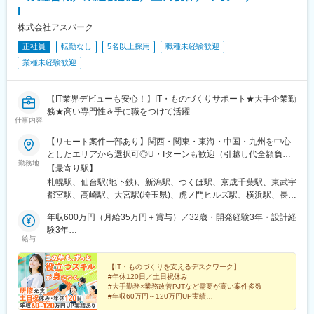
駅、牛田駅(広島県)、岡田駅(愛媛県)、小倉駅(福岡県)、西鉄香椎
駅、川口駅、北大宮駅、大宮駅(埼玉県)、東大宮駅、与野本町駅、
I
駅、坪井川公園駅、京成船橋駅、豊洲駅、泉体育館駅、東新宿
南与野駅、北本駅、和光市駅、浦和駅、今羽駅、宮原駅、大阪上
駅、戸部駅、西高蔵駅、六地蔵駅(奈良線)、畝傍駅、大国町駅、白
株式会社アスパーク
本町駅、本町駅、谷町四丁目駅、大阪ビジネスパーク駅、心斎橋
鷺駅、高速神戸駅、西鉄千早駅、打越駅
正社員
転勤なし
5名以上採用
職種未経験歓迎
駅、森ノ宮駅、長堀橋駅、近鉄日本橋駅、北浜駅(大阪府)、淀屋橋
駅、上野芝駅、西三荘駅、堺筋本町駅、名鉄名古屋駅、名古屋
業種未経験歓迎
駅、矢場町駅、久屋大通駅、伏見駅(愛知県)、神領駅、荒子川公園
駅、丸の内駅(愛知県)、栄駅(愛知県)、刈谷市駅、定光寺駅、高蔵
寺駅、春日井駅(中央本線)、中部国際空港駅(鉄道)、京都河原町
【IT業界デビューも安心！】IT・ものづくりサポート★大手企業勤
駅、学研奈良登美ケ丘駅、烏丸駅、小倉駅(京都府)、伊勢田駅、同
務★高い専門性＆手に職をつけて活躍
仕事内容
志社前駅、太秦広隆寺駅、四条駅(京都市営)、ハーバーランド駅、
三宮駅(神戸市営)、県庁前駅(兵庫県)、大倉山駅(兵庫県)、三ノ宮
【リモート案件一部あり】関西・関東・東海・中国・九州を中心
駅、市民広場駅、計算科学センター駅、貿易センター駅、春日野
としたエリアから選択可◎U・Iターンも歓迎（引越し代全額負担
道駅(阪神線)、天神南駅、天神駅、平和通駅、博多駅、白木原駅、
勤務地
など制度も完備！）◎プロジェクトにより、一部完全在宅／フル
【最寄り駅】
春日原駅、渡辺通駅、恵庭駅、新さっぽろ駅、西１１丁目駅、バ
リモート業務もあります。■関西エリア（大阪、京都、兵庫、奈
札幌駅、仙台駅(地下鉄)、新潟駅、つくば駅、京成千葉駅、東武宇
スセンター前駅、豊水すすきの駅、中央区役所前駅、東本願寺前
良、和歌山、滋賀）■関東エリア（東京、神奈川、千葉、埼玉、栃
都宮駅、高崎駅、大宮駅(埼玉県)、虎ノ門ヒルズ駅、横浜駅、長野
駅、西１５丁目駅、泉中央駅、古川駅、中野栄駅、広瀬通駅、岩
木、つくばなど）■東海エリア（愛知、三重、岐阜、静岡）■中国
駅、静岡駅、浜松駅、名古屋駅、北鉄金沢駅、大阪梅田駅(阪急
切駅、上島駅、高塚駅、遠州小松駅、日吉町駅、曳馬駅、積志
エリア（広島、岡山、松山など）■九州エリア（福岡、熊本など）
年収600万円（月給35万円＋賞与）／32歳・開発経験3年・設計経
線)、インテック本社前駅、烏丸駅、三宮駅(神戸新交通)、山陽姫
駅、みらい平駅、竜ケ崎駅、研究学園駅、玖村駅、井口駅(広島
のプロジェクト先◎転居を伴う転勤は、基本的には本人が希望す
験3年
路駅、岡山駅、八丁堀駅(広島県)、高松駅(香川県)、天神駅、花畑
県)、比治山下駅、矢野駅、向洋駅、岡山駅前駅、三菱自工前駅、
給与
る場合以外ありません。※受動喫煙防止対策：オフィス内全面禁煙
年収880万円（月給52万円＋賞与）／48歳・開発経験5年・設計
町駅、中埠頭駅、湊川公園駅、西神中央駅、荒本駅、布施駅、妹
城下駅(岡山県)、栄駅(岡山県)、清輝橋駅、津駅、南四日市駅、島
PM経験10年
尾駅、水島駅、通津駅、福山駅、岩国駅、可部駅、横川駅(広島
ケ原駅、明野駅、新鵜沼駅、小泉駅、多治見駅、上呂駅、南草津
【IT・ものづくりを支えるデスクワーク】
県)、東広島駅、山西駅、本町六丁目駅、金川駅、東野駅(京都
駅、手原駅、栗東駅、上所駅、白山駅(新潟県)、高崎駅、境町駅、
#年休120日／土日祝休み
府)、東山・おかでんミュージアム駅、衣山駅、山麓駅(皿倉山)、
新伊勢崎駅、小山駅、東宿郷駅、清陵高校前駅、湯本駅、郡山駅
#大手勤務×業務改善PJTなど需要が高い案件多数
堺筋本町駅、鷹野橋駅、堺駅、比治山下駅、広域公園前駅、横川
#年収60万円～120万円UP実績
(福島県)、郡山富田駅、てだこ浦西駅、美栄橋駅、壺川駅、安里
#転勤なし／寮費95％会社負担
一丁目駅、錦糸町駅、検見川浜駅、本町駅、津守駅、中野東駅、
駅、都通駅、栗野駅、真幸駅、水前寺駅、藤崎宮前駅、河原町駅