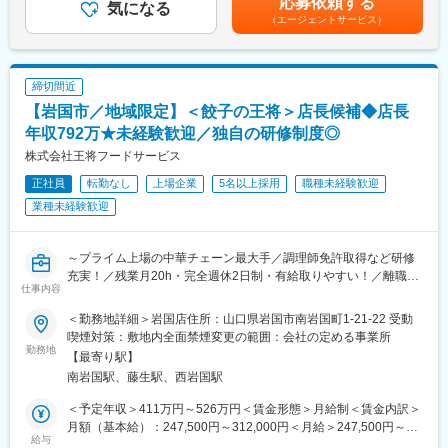
応募依頼する
9:00 出社・掃除・朝礼
気になる
変更の範囲：会社の定める業務
（エージェントサービス）
ー9:20～12:00 メールチェック・工程確認（営業と行うこともご
ざいます）
ー12:00～13:00 昼食
ー13:00～15:00 現場打ち合わせ・現場確認
締切間近
ー15:00～17:00 見積書作成・積算業務
【岩国市／地域限定】＜餃子の王将＞店長候補◆店長
ー17:00～18:00 営業、設計との打ち合わせ
ー18:00 帰社
年収792万★未経験歓迎／独自の研修制度◎
■同社の強み：
株式会社王将フードサービス
自社デザインの住宅が人気の同社ですが、近年ユニテハウスの代
正社員
転勤なし
上場企業
5名以上採用
職種未経験歓迎
理店契約を結んだことでお客様へ幅広い提案の実現が強みです。
さらに新築住宅のみではなく、グループ会社にて不動産売買や管
業種未経験歓迎
理、賃貸など、住まいに関する様々な事業を展開しており、各事
業部同士の連携によって案件獲得を可能にしております。働くス
タッフに対しても、様々な知識や経験が得られる環境に身を置く
～プライム上場の中華チェーン最大手／調理師免許取得など研修
ことで、自身の今後のキャリアが広く豊かなものになると考えて
充実！／残業月20h・完全週休2日制・有給取りやすい！／離職率
仕事内容
おります。
1桁＆平均勤続年数11.4年～
＜勤務地詳細＞岩国店住所：山口県岩国市南岩国町1-21-22 受動
■業務概要：
喫煙対策：敷地内全面禁煙変更の範囲：会社の定める事業所
中華料理チェーン最大手である「餃子の王将」にて接客・調理か
勤務地
【最寄り駅】
らスタート。将来的には店長としてスタッフ教育や集客企画等の
南岩国駅、藤生駅、西岩国駅
変更の範囲：会社の定める業務
店舗づくりもお任せします
＜★飲食業を盛り上げていきたい方歓迎！あなたオリジナルの餃
＜予定年収＞411万円～526万円＜賃金形態＞月給制＜賃金内訳＞
子の王将を★＞
月額（基本給）：247,500円～312,000円＜月給＞247,500円～
王将の店長の裁量権は他の飲食企業の規模とは大きく異なりま
給与
312,000円＜昇給有無＞有＜残業手当＞有＜給与補足＞※上記年収