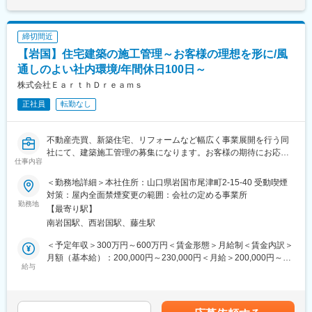
ないます。（構造設計に関しては同社所属の建築士が担当いたし
ます）
締切間近
■1日の流れ
【岩国】住宅建築の施工管理～お客様の理想を形に/風
ー9:00 出社・掃除・朝礼
ー9:20～12:00 メールチェック・プラン作成（デザイナーとの打
通しのよい社内環境/年間休日100日～
ち合わせなど）
株式会社ＥａｒｔｈＤｒｅａｍｓ
ー12:00～13:00 昼食
正社員
転勤なし
ー13:00～15:00 接客・打ち合わせ
ー15:00～18:00 担当のお客様のフォロー（進行状況や今後の予定
を連絡）
不動産売買、新築住宅、リフォームなど幅広く事業展開を行う同
ー18:00 帰社
社にて、建築施工管理の募集になります。お客様の期待にお応え
■同社の強み：
仕事内容
できるようデザインを「カタチにする」施工管理としてご活躍い
自社デザインの住宅が人気の同社ですが、近年ユニテハウスの代
ただくことを期待しております。
理店契約を結んだことでお客様へ幅広い提案の実現が強みです。
＜勤務地詳細＞本社住所：山口県岩国市尾津町2-15-40 受動喫煙
■採用背景：
さらに新築住宅のみではなく、グループ会社にて不動産売買や管
対策：屋内全面禁煙変更の範囲：会社の定める事業所
100年飽きずに住み続けられる「箱型シンプルデザイン」が人気
勤務地
理、賃貸など、住まいに関する様々な事業を展開しており、各事
【最寄り駅】
のユニテハウスの代理店になったこともあり、さらなる事業拡大
業部同士の連携によって案件獲得を可能にしております。働くス
南岩国駅、西岩国駅、藤生駅
を見込んでおります。お客様の期待に応え、さらによい会社に成
タッフに対しても、様々な知識や経験が得られる環境に身を置く
長するために新戦力になっていただける方を募集いたします。
ことで、自身の今後のキャリアが広く豊かなものになると考えて
＜予定年収＞300万円～600万円＜賃金形態＞月給制＜賃金内訳＞
■業務内容：
おります。
月額（基本給）：200,000円～230,000円＜月給＞200,000円～
住宅建築設計の施工管理業務住宅などの建築・改修工事における
給与
230,000円＜昇給有無＞有＜残業手当＞有＜給与補足＞■ご経験・
設計施工・工程表の作成、作業の指導・監督・工程管理・安全管
スキルによって決定いたします。※年俸制度あり■昇給：年1回■賞
理等に従事していただきます。
与：年2回記載金額は選考を通じて上下する可能性があります。月
■1日の流れ
給(月額)は固定手当を含みます。