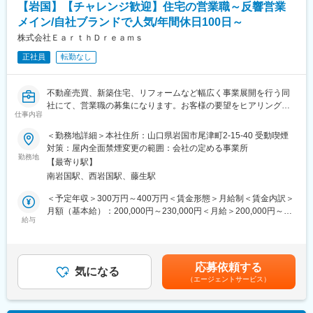
【岩国】【チャレンジ歓迎】住宅の営業職～反響営業
ー15:00～18:00 担当のお客様のフォロー（進行状況や今後の予定
を連絡）
メイン/自社ブランドで人気/年間休日100日～
ー18:00 帰社
株式会社ＥａｒｔｈＤｒｅａｍｓ
■同社の強み：
正社員
転勤なし
自社デザインの住宅が人気の同社ですが、近年ユニテハウスの代
理店契約を結んだことでお客様へ幅広い提案の実現が強みです。
さらに新築住宅のみではなく、グループ会社にて不動産売買や管
不動産売買、新築住宅、リフォームなど幅広く事業展開を行う同
理、賃貸など、住まいに関する様々な事業を展開しており、各事
社にて、営業職の募集になります。お客様の要望をヒアリングし
業部同士の連携によって案件獲得を可能にしております。働くス
仕事内容
たうえで、「想いを形にする」ことがお仕事となりますので、一
タッフに対しても、様々な知識や経験が得られる環境に身を置く
営業ではなくプロの住宅コーディネーターとしてご活躍いただく
ことで、自身の今後のキャリアが広く豊かなものになると考えて
＜勤務地詳細＞本社住所：山口県岩国市尾津町2-15-40 受動喫煙
ことを期待しております。
おります。
対策：屋内全面禁煙変更の範囲：会社の定める事業所
■採用背景：
勤務地
【最寄り駅】
100年飽きずに住み続けられる「箱型シンプルデザイン」が人気
南岩国駅、西岩国駅、藤生駅
のユニテハウスの代理店になったこともあり、さらなる事業拡大
を見込んでおります。お客様の期待に応え、さらによい会社に成
＜予定年収＞300万円～400万円＜賃金形態＞月給制＜賃金内訳＞
長するために新戦力になっていただける方を募集いたします。
変更の範囲：会社の定める業務
月額（基本給）：200,000円～230,000円＜月給＞200,000円～
■業務内容：
給与
230,000円＜昇給有無＞有＜残業手当＞有＜給与補足＞■ご経験・
店舗魅力化に向けた企画・営業活動～モデルハウスや店舗へ来店
スキルによって決定いたします。※年俸制度あり■昇給：年1回■賞
されたお客様に家づくりの提案～受注した住宅の進捗管理やお客
与：年2回記載金額は選考を通じて上下する可能性があります。月
様フォロー～住宅の引き渡し
給(月額)は固定手当を含みます。
応募依頼する
■1日の流れ
気になる
（エージェントサービス）
ー9:00 出社・掃除・朝礼
ー9:20～12:00 メールチェック・プラン作成（デザイナーとの打
ち合わせなど）