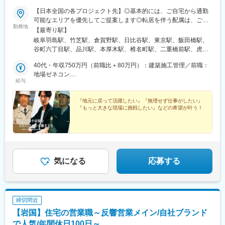
丘駅(宮崎県)、日向住吉駅、矢岳駅、錦江駅、広木駅、坂之上駅、
枕崎駅、志布志駅、上川内駅、米ノ津駅、水天宮前駅、東池袋四
【日本全国の各プロジェクト先】◎基本的には、ご自宅から通勤
丁目駅、新子安駅、長島駅、泉大津駅、大石駅、萩原駅(福岡県)、
可能なエリアを優先してご提案します◎転居を伴う配属は、ご本
勤務地
向原駅(東京都)
人の同意がない限り原則行いません◎『関東エリア限定』『東海
【最寄り駅】
エリア限定』といったエリア指定もご相談ください◎長期出張・
岐阜羽島駅、竹芝駅、倉賀野駅、日比谷駅、東京駅、飯田橋駅、
遠方案件の場合は、社宅や帰省旅費支給などのサポートあり（会
谷町六丁目駅、品川駅、本厚木駅、椎名町駅、二重橋前駅、虎ノ
社規定による）ご家族の状況やライフプランも踏まえ、『無理な
門駅、西明石駅、美園駅、上野駅、東福山駅、原水駅、相武台下
く続けられる働き方』を一緒に考えていきます※U・Iターン希望も
40代・年収750万円（前職比＋80万円）：建築施工管理／前職：
駅、錦糸町駅、川口駅、品川シーサイド駅、都筑駅、浜の宮駅、
相談可■国内：全国各地の提案が可能■海外 ：インド／韓国／タイ
地場ゼネコン
荒井駅、黒井駅(新潟県)、多賀城駅、平石中央小学校前駅、小俣駅
給与
／ベトナム／シンガポール／ミャンマー／ブラジル／アフリカ／
40代・年収800万円（前職比＋100万円）：プラント施工管理／前
(栃木県)、新在家駅、西葛西駅、本川越駅、滑河駅、三越前駅、半
アルジェリア／サウジアラビア／台湾／中国／東南アジア各国／
職：設備会社
蔵門駅、淀川駅、紀伊姫駅、羽田空港第３ターミナル駅(京急)、目
など※勤務地は一例です。※拠点により自動車通勤OK※受動喫煙対
『地元に戻って活躍したい』『無理せず仕事がしたい』
黒駅、六日町駅、西大路駅、小山駅、泉崎駅、渋谷駅、加須駅、
『もっと大きな現場に挑戦したい』などの希望が叶う！
策実施
内宿駅、中浦和駅、郡山富田駅、太田駅(群馬県)、西新宿駅、表参
道駅、金町駅(東京都)、牛込柳町駅、京王よみうりランド駅、武蔵
境駅、羽田空港第２ターミナル駅(東京モノレール・ＡＮＡ利用)、
北野駅(東京都)、本町駅、東別院駅、桜新町駅、清澄白河駅、東武
宇都宮駅、久喜駅、八乙女駅、八潮駅、下総橘駅、池袋駅、淀屋
橋駅、名城公園駅、六原駅、丸の内駅(愛知県)、城北駅、善行駅、
気になる
応募する
蕨駅、茂吉記念館前駅、阿佐ケ谷駅、弥生駅、肥後橋駅、北朝霞
駅、中野駅(東京都)、熊本駅、柏駅、県庁前駅(千葉県)、小見川
駅、リゾートゲートウェイ・ステーション駅、船橋競馬場駅、み
なとみらい駅、塩浜駅、里庄駅、北２４条駅、北戸田駅、多摩境
締切間近
駅、五条駅(京都市営)、野田駅(大阪環状線)、東高須駅、大濠公園
駅、沼ノ端駅、筒井駅(青森県)、植田駅(福島県)、笹川駅、関屋駅
【岩国】住宅の営業職～反響営業メイン/自社ブランド
(新潟県)、海山道駅、常盤駅(岡山県)、岩国駅、余戸駅、鶴崎駅、
で人気/年間休日100日～