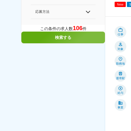
New
応募方法
106
この条件の求人数
件
仕事
検索する
対象
勤務地
最寄駅
給与
事業