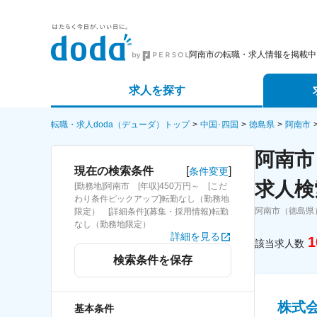
阿南市の転職・求人情報を掲載中
求人を探す
詳細条件から探す
エージェ
転職・求人doda（デューダ）トップ
中国･四国
徳島県
阿南市
阿南市
新着求人から探す
スカウト
[
]
現在の検索条件
条件変更
求人検
[勤務地]阿南市 [年収]450万円～ [こだ
求人特集から探す
パートナ
わり条件ピックアップ]転勤なし（勤務地
阿南市（徳島県
限定） [詳細条件](募集・採用情報)転勤
なし（勤務地限定）
詳細を見る
1
該当求人数
検索条件を保存
株式
基本条件