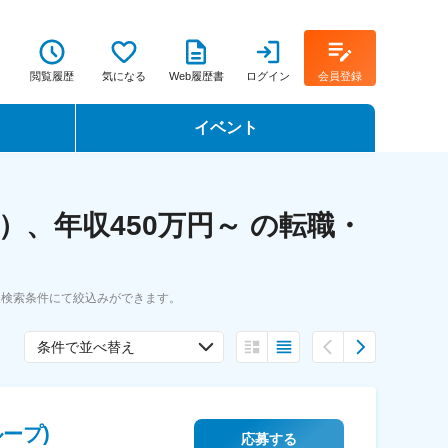
閲覧履歴
気になる
Web履歴書
ログイン
会員登録
イベント
転職イベント・転職セミナー
、年収450万円～ の転職・
転職フェア
転職セミナー動画
人検索条件にて絞込みができます。
条件で並べ替え
ープ)
応募する