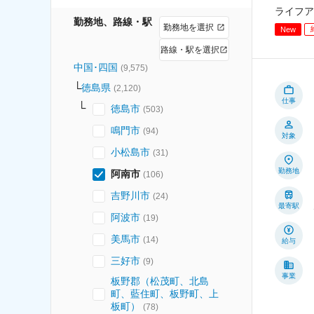
ライフア
勤務地、路線・駅
勤務地を選択
New
路線・駅を選択
中国･四国
(
9,575
)
徳島県
(
2,120
)
仕事
徳島市
(
503
)
鳴門市
(
94
)
対象
小松島市
(
31
)
勤務地
阿南市
(
106
)
吉野川市
(
24
)
最寄駅
阿波市
(
19
)
美馬市
(
14
)
給与
三好市
(
9
)
事業
板野郡（松茂町、北島
町、藍住町、板野町、上
板町）
(
78
)