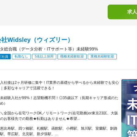
求人
社Widsley（ウィズリー）
ータ総合職（データ分析・ITサポート等）未経験99%
転勤なし
5名以上採用
職種未経験歓迎
業種未経験歓迎
正社員
入社後は2ヶ月研修に集中！IT業界の基礎から学べるから未経験でも安心
｜多彩なキャリアで活躍できる！
未経験入社が99%！志望動機不問！◎35歳以下（長期キャリア形成のた
め）
＼全国から在宅ワークOK／リモートワーク(在宅勤務)or東京23区、大阪
のお客様先での勤務★転勤はありません★希望...
恵比寿駅、四ツ橋駅、札幌駅、函館駅、小樽駅、旭川駅、室蘭駅、釧路
駅、帯広駅、北見駅、新夕張駅、...