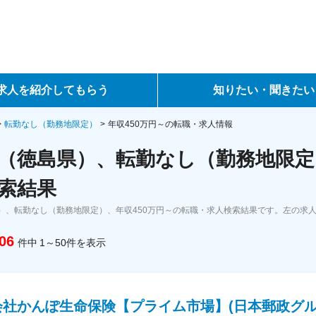
求人を紹介してもらう
知りたい・聞きたい
ントサービス
転職ノウハウ
転勤なし（勤務地限定）
年収450万円～の転職・求人情報
（徳島県）、転勤なし（勤務地限定）
サービス
データで見る転職
索結果
ーエージェントサービス
コラム・インタビュー
）、転勤なし（勤務地限定）、年収450万円～の転職・求人検索結果です。左の求
転職Q&A
06
件中
1～50
件
を表示
会社かんぽ生命保険【プライム市場】(日本郵政グル