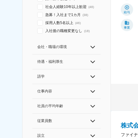
社会人経験10年以上歓迎
(
48
)
給与
急募！入社まで1カ月
(
38
)
採用人数5名以上
(
46
)
事業
入社後の職種変更なし
(
18
)
会社・職場の環境
待遇・福利厚生
語学
仕事内容
社員の平均年齢
従業員数
株式
ファイナ
設立