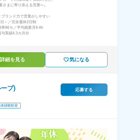
客さまに寄り添える営業へ。
とブランド力で営業がしやすい
20日～／完全週休2日制
率96％／平均残業月9.4h
賞与実績4.3カ月分
詳細を見る
気になる
ープ)
応募する
種未経験歓迎