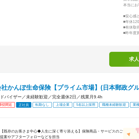
本当にお
■安心感
■年休1
■有休取得
■昨年度
求人
会社かんぽ生命保険【プライム市場】(日本郵政グル
ドバイザー／未経験歓迎／完全週休2日／残業月9.4h
締切間近
転勤なし
上場企業
5名以上採用
職種未経験歓迎
業
正社員
【既存のお客さま中心◆人生に深く寄り添える】保険商品・サービスのご
提案やアフターフォローなどを担当