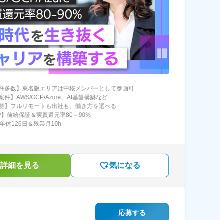
件多数】東名阪エリアは中核メンバーとして参画可
件】AWS/GCP/Azure、AI基盤構築など
態】フルリモートも出社も、働き方を選べる
P】前給保証＆実質還元率80～90%
年休126日＆残業月10h
詳細を見る
気になる
応募する