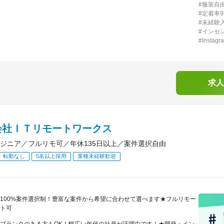
#服装自由
#定着率9
#未経験
#インセ
#Insta
求人
会社ＩＴリモートワークス
ジニア／フルリモ可／年休135日以上／案件選択自由
転勤なし
5名以上採用
業種未経験歓迎
100%案件選択制！豊富な案件から希望に合わせて選べます★フルリモー
ト可