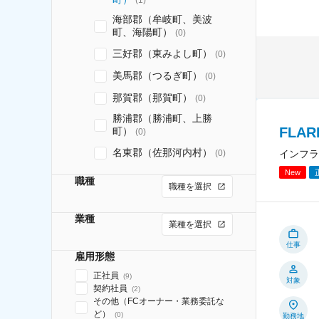
(
1
)
海部郡（牟岐町、美波
町、海陽町）
(
0
)
三好郡（東みよし町）
(
0
)
美馬郡（つるぎ町）
(
0
)
那賀郡（那賀町）
(
0
)
勝浦郡（勝浦町、上勝
FLA
町）
(
0
)
名東郡（佐那河内村）
(
0
)
インフラ
New
職種
職種を選択
業種
業種を選択
仕事
雇用形態
正社員
(
9
)
対象
契約社員
(
2
)
その他（FCオーナー・業務委託な
ど）
(
0
)
勤務地