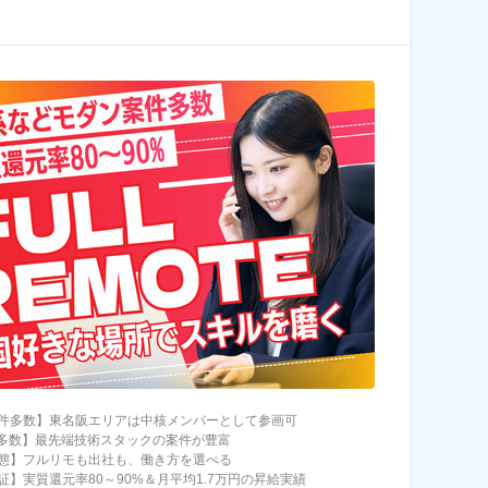
件多数】東名阪エリアは中核メンバーとして参画可
件多数】最先端技術スタックの案件が豊富
態】フルリモも出社も、働き方を選べる
証】実質還元率80～90%＆月平均1.7万円の昇給実績