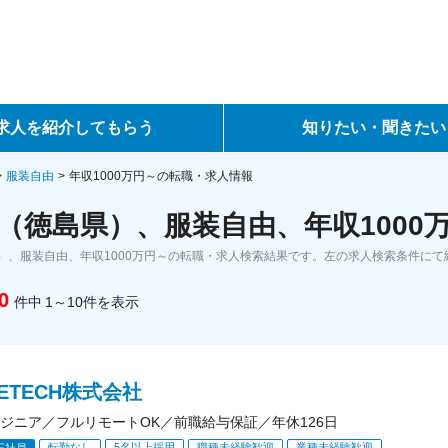
求人を紹介してもらう
知りたい・聞きたい
ントサービス
転職ノウハウ
服装自由
年収1000万円～の転職・求人情報
（徳島県）、服装自由、年収1000
サービス
データで見る転職
）、服装自由、年収1000万円～の転職・求人検索結果です。左の求人検索条件にて
ーエージェントサービス
コラム・インタビュー
0
件中
1～10
件
を表示
転職Q&A
RETECH株式会社
ジニア／フルリモートOK／前職給与保証／年休126日
転勤なし
5名以上採用
職種未経験歓迎
業種未経験歓迎
正社員