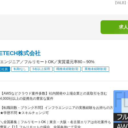
【WLB】
求人
RETECH株式会社
エンジニア／フルリモートOK／実質還元率80～90%
転勤なし
5名以上採用
職種未経験歓迎
業種未経験歓迎
正社員
【AWSなどクラウド案件多数】社内開発や上場企業との直取引を含む
4,000社以上の提携先の豊富な案件
【転職回数・ブランク不問】インフラエンジニアの実務経験をお持ちの方
★学歴不問 ★スキルチェンジ可
＼全国募集｜フルリモートOK｜東京・大阪・名古屋エリアは出社案件も
豊富／【1】フルリモートの場合…全国各地にて完全...