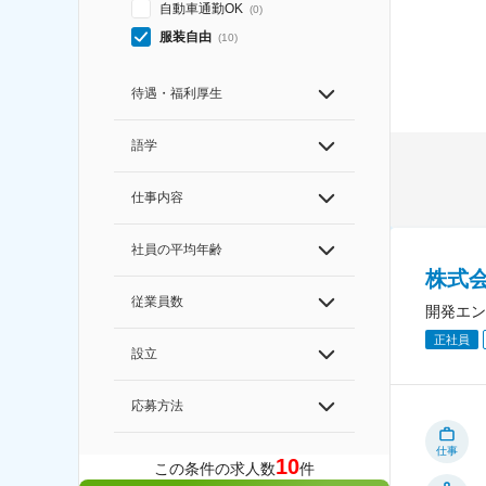
自動車通勤OK
(
0
)
服装自由
(
10
)
待遇・福利厚生
語学
仕事内容
社員の平均年齢
株式
従業員数
開発エン
正社員
設立
応募方法
仕事
10
この条件の求人数
件