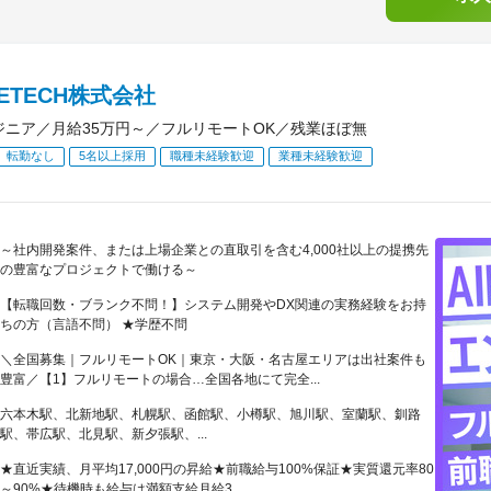
RETECH株式会社
ジニア／月給35万円～／フルリモートOK／残業ほぼ無
転勤なし
5名以上採用
職種未経験歓迎
業種未経験歓迎
～社内開発案件、または上場企業との直取引を含む4,000社以上の提携先
の豊富なプロジェクトで働ける～
【転職回数・ブランク不問！】システム開発やDX関連の実務経験をお持
ちの方（言語不問） ★学歴不問
＼全国募集｜フルリモートOK｜東京・大阪・名古屋エリアは出社案件も
豊富／【1】フルリモートの場合…全国各地にて完全...
六本木駅、北新地駅、札幌駅、函館駅、小樽駅、旭川駅、室蘭駅、釧路
駅、帯広駅、北見駅、新夕張駅、...
★直近実績、月平均17,000円の昇給★前職給与100%保証★実質還元率80
～90%★待機時も給与は満額支給月給3...