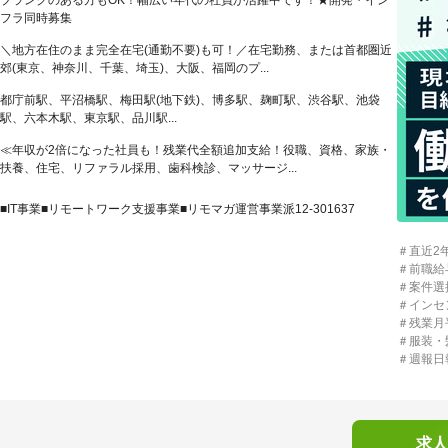
ブランクのある方もOK！幅広い年代の社員が活躍中です！★開発・イン
フラ同時募集
＼地方在住のまま完全在宅(通勤不要)も可！／在宅勤務、または首都圏近
郊(東京、神奈川、千葉、埼玉)、大阪、福岡のプ...
都庁前駅、平沼橋駅、梅田駅(地下鉄)、博多駅、麹町駅、渋谷駅、池袋
駅、六本木駅、東京駅、品川駅...
≪年収が2倍になった社員も！残業代全額追加支給！役職、資格、家族・
扶養、住宅、リファラル採用、歯科検診、マッサージ...
■IT事業■リモートワーク支援事業■リモマガ運営事業派12-301637
＃直近2
＃前職給
＃案件選
＃インセ
＃残業月
＃服装・
＃週報日
求人