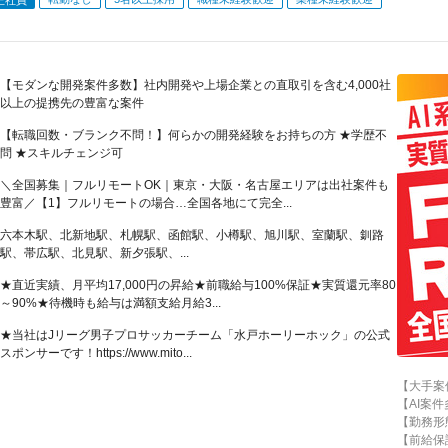
【モダンな開発案件多数】社内開発や上場企業との直取引を含む4,000社
以上の提携先の豊富な案件
【転職回数・ブランク不問！】何らかの開発経験をお持ちの方 ★学歴不
問 ★スキルチェンジ可
＼全国募集｜フルリモートOK｜東京・大阪・名古屋エリアは出社案件も
豊富／【1】フルリモートの場合…全国各地にて完全...
六本木駅、北新地駅、札幌駅、函館駅、小樽駅、旭川駅、室蘭駅、釧路
駅、帯広駅、北見駅、新夕張駅、...
★直近実績、月平均17,000円の昇給★前職給与100%保証★実質還元率80
～90%★待機時も給与は満額支給月給3...
★当社はJリーグ男子プロサッカーチーム「水戸ホーリーホック」の公式
スポンサーです！https://www.mito...
【大手案
【AI案
【勤務形
【前給保