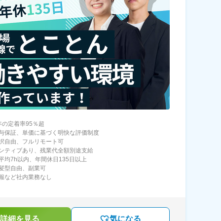
年の定着率95％超
与保証、単価に基づく明快な評価制度
択自由、フルリモート可
ンティブあり、残業代全額別途支給
平均7h以内、年間休日135日以上
髪型自由、副業可
報など社内業務なし
詳細を見る
気になる