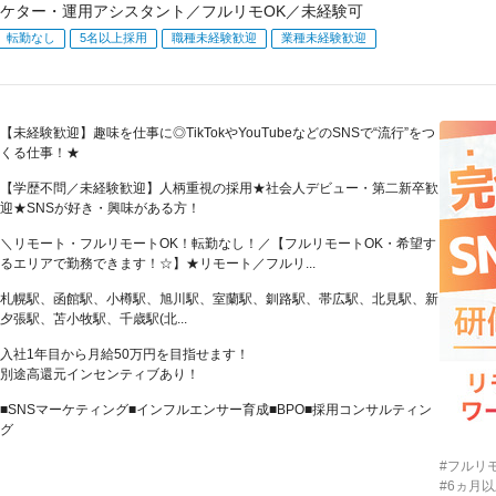
ーケター・運用アシスタント／フルリモOK／未経験可
転勤なし
5名以上採用
職種未経験歓迎
業種未経験歓迎
【未経験歓迎】趣味を仕事に◎TikTokやYouTubeなどのSNSで“流行”をつ
くる仕事！★
【学歴不問／未経験歓迎】人柄重視の採用★社会人デビュー・第二新卒歓
迎★SNSが好き・興味がある方！
＼リモート・フルリモートOK！転勤なし！／【フルリモートOK・希望す
るエリアで勤務できます！☆】★リモート／フルリ...
札幌駅、函館駅、小樽駅、旭川駅、室蘭駅、釧路駅、帯広駅、北見駅、新
夕張駅、苫小牧駅、千歳駅(北...
入社1年目から月給50万円を目指せます！
別途高還元インセンティブあり！
■SNSマーケティング■インフルエンサー育成■BPO■採用コンサルティン
グ
#フルリモ
#6ヵ月