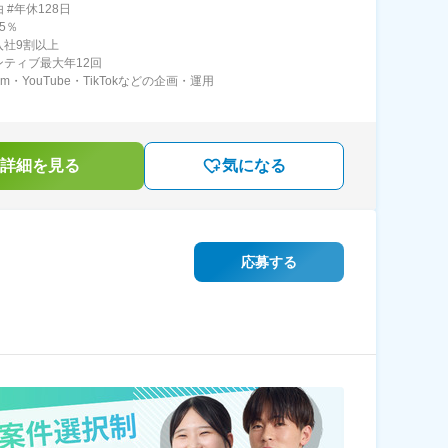
 #年休128日
5％
入社9割以上
ンティブ最大年12回
gram・YouTube・TikTokなどの企画・運用
詳細を見る
気になる
応募する