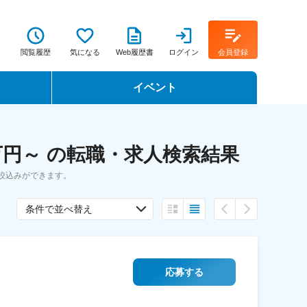
閲覧履歴
気になる
Web履歴書
ログイン
会員登録
イベント
転職イベント・転職セミナー
万円～ の転職・求人検索結果
転職フェア
絞込みができます。
転職セミナー動画
条件で並べ替え
応募する