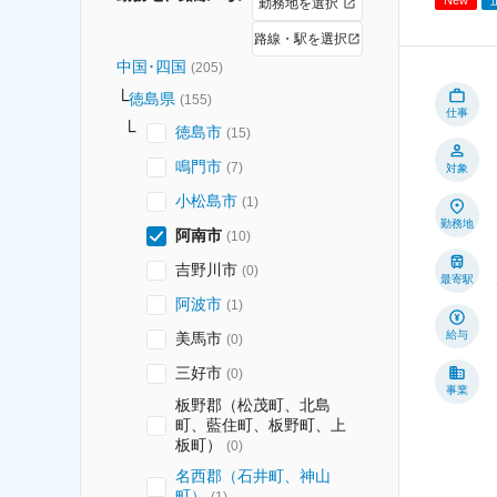
勤務地を選択
路線・駅を選択
中国･四国
(
205
)
徳島県
(
155
)
仕事
徳島市
(
15
)
鳴門市
(
7
)
対象
小松島市
(
1
)
勤務地
阿南市
(
10
)
吉野川市
(
0
)
最寄駅
阿波市
(
1
)
給与
美馬市
(
0
)
三好市
(
0
)
事業
板野郡（松茂町、北島
町、藍住町、板野町、上
板町）
(
0
)
名西郡（石井町、神山
町）