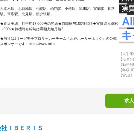
六本木駅、北新地駅、札幌駅、函館駅、小樽駅、旭川駅、室蘭駅、釧路
駅、帯広駅、北見駅、新夕張駅、...
★直近実績、月平均17,000円の昇給★前職給与100%保証★実質還元率80
～90%★待機時も給与は満額支給月給3...
★当社はJリーグ男子プロサッカーチーム「水戸ホーリーホック」の公式
スポンサーです！https://www.mito...
【大手案
【モダン案
【勤務形
【年収U
【WLB】
求人
会社ＩＢＥＲＩＳ