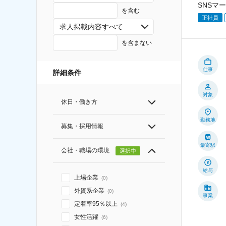
SNSマ
を含む
正社員
求人掲載内容すべて
を含まない
仕事
詳細条件
対象
休日・働き方
勤務地
募集・採用情報
最寄駅
会社・職場の環境
選択中
給与
上場企業
(
0
)
外資系企業
(
0
)
事業
定着率95％以上
(
4
)
女性活躍
(
6
)