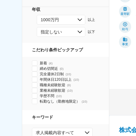
年収
最寄駅
1000万円
以上
給与
指定しない
以下
事業
こだわり条件ピックアップ
新着
(
4
)
締め切間近
(
0
)
完全週休2日制
(
10
)
年間休日120日以上
(
10
)
職種未経験歓迎
(
9
)
業種未経験歓迎
(
10
)
学歴不問
(
10
)
転勤なし（勤務地限定）
(
10
)
キーワード
株式
求人掲載内容すべて