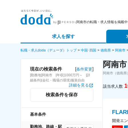
阿南市の転職・求人情報を掲載中
求人を探す
詳細条件から探す
エージェ
転職・求人doda（デューダ）トップ
中国･四国
徳島県
阿南市
阿南市
新着求人から探す
スカウト
[
]
現在の検索条件
条件変更
阿南市（徳島県
[勤務地]阿南市 [年収]1000万円～ [詳
求人特集から探す
パートナ
細条件](会社・職場の環境)服装自由
1
詳細を見る
該当求人数
検索条件を保存
FLA
基本条件
開発エン
勤務地、路線・駅
New