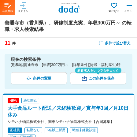
会員登録
ログイン
気になる
メニュー
善通寺市（香川県）、研修制度充実、年収300万円～
の転
職・求人検索結果
11
条件で並び替え
件
現在の検索条件
[勤務地]善通寺市 [年収]300万円～ [詳細条件](待遇・福利厚生)研修制度充実
新着求人をいつでもチェック
条件の変更
この条件を保存
締切間近
NEW
大手食品ルート配送／未経験歓迎／賞与年3回／月10日
休み
シモハナ物流株式会社、関東シモハナ物流株式会社【合同募集】
正社員
転勤なし
5名以上採用
職種未経験歓迎