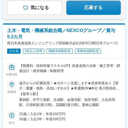
選べる仕組みです。
気になる
応募する
土木・電気・機械系総合職／NEXCOグループ／賞与
5.3カ月
西日本高速道路エンジニアリング四国株式会社(NEXCO西日本グループ)
正社員
5名以上採用
職種未経験歓迎
業種未経験歓迎
【階層別・技術研修でスキルUP】高速道路の点検・施工管理・調
査設計・維持補修・制御管理
仕事内容
遠方からの応募歓迎！★UIターン支援します★宿舎制度あり【香
川・愛媛・徳島・高知いずれか】★車通勤OK■本社 香川県高松市
勤務地
花園町3-1-1 [最寄り駅]栗林駅 徒歩約4分■川之江保全点検センター
【最寄り駅】
愛媛県四国中央市妻鳥町2249-1[最寄り駅]伊予三島駅 車で約12分
栗林駅、伊予三島駅、吉成駅、金蔵寺駅、福音寺駅、土佐長岡
■徳島道路事務所 徳島県徳島市応神町古川宮ノ前39-1 [最寄り駅]吉
駅、片原町駅(香川県)、花園駅(香川県)、栗林公園駅
成駅 車で約7分■香川道路事務所香川県善通寺市金蔵寺町480 [最寄
り駅]金蔵寺駅 車で約5分■愛媛道路事務所 愛媛県松山市井門町
25歳／入社1年：年収430万円
804[最寄り駅]福音寺駅 車で約14分■高知道路事務所 高知県南国市
30歳／入社3年：年収500万円
給与
領石924-34[最寄り駅]土佐長岡駅 車で約9分■高松管理所香川県高