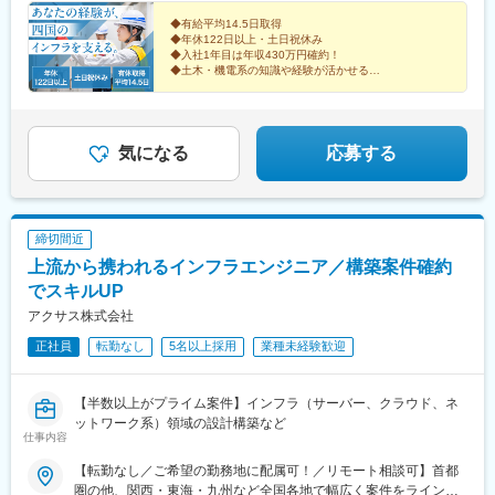
松市朝日町4-1-3 [最寄り駅]高松駅 車で約9分※本社・事務所等の受
動喫煙対策：原則屋内禁煙（喫煙専用室（喫煙のみ）内でのみ喫
◆有給平均14.5日取得
◆年休122日以上・土日祝休み
煙可）※四国内での転勤の可能性あり＜UIターン支援あり＞宿舎制
◆入社1年目は年収430万円確約！
度（借り上げ社宅）・独身宿舎35歳未満：75%補助・家族宿舎：
◆土木・機電系の知識や経験が活かせる
40%補助 など◎現在遠方にお住まいの方もぜひご応募くださ
◆資格取得サポート・合格祝い金・手当など充実
◆2～3名のチーム制
い！
"日本の高速道路"という、インフラを支える仕事。
気になる
応募する
締切間近
上流から携われるインフラエンジニア／構築案件確約
でスキルUP
アクサス株式会社
正社員
転勤なし
5名以上採用
業種未経験歓迎
【半数以上がプライム案件】インフラ（サーバー、クラウド、ネ
ットワーク系）領域の設計構築など
仕事内容
【転勤なし／ご希望の勤務地に配属可！／リモート相談可】首都
圏の他、関西・東海・九州など全国各地で幅広く案件をラインナ