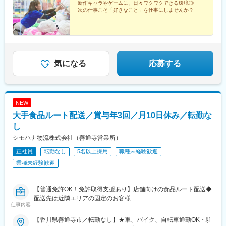
市・北方町静岡／浜松市・磐田市・焼津市・掛川市愛知／名古屋
新作キャラやゲームに、日々ワクワクできる環境◎
松本駅、西上田駅、元善光寺駅、伊那市駅、広丘駅、岩村田駅、
次の仕事こそ「好きなこと」を仕事にしませんか？
市・豊橋市・蒲郡市・一宮市・東海市三重／四日市市・鈴鹿市・
各務原市役所前駅、美江寺駅、美濃川合駅、北方真桑駅、上島
松阪市■関西滋賀／大津市大阪／寝屋川市・交野市兵庫／姫路市■
駅、御厨駅(静岡県)、西焼津駅、袋井駅、栄駅(愛知県)、愛知大学
中国・四国鳥取／米子市・鳥取市島根／浜田市広島／東広島市・
前駅、三河鹿島駅、名鉄一宮駅、太田川駅、南四日市駅、平田町
広島市山口／周南市香川／善通寺市※受動喫煙対策あり
駅、松ケ崎駅(三重県)、近江神宮前駅、香里園駅、交野市駅、東姫
路駅、後藤駅、湖山駅、周布駅、西条駅(広島県)、寺家駅、八丁堀
駅(広島県)、商工センター入口駅、徳山駅、金蔵寺駅、川口駅、新
気になる
応募する
津田沼駅、成増駅、新庄田中駅、南富山駅前駅、市役所前駅(長野
県)、栄町駅(愛知県)、尾張一宮駅、泊駅(三重県)、三本松口駅、胡
町駅、新井口駅、久屋大通駅、西一宮駅、草津南駅
NEW
大手食品ルート配送／賞与年3回／月10日休み／転勤な
し
シモハナ物流株式会社（善通寺営業所）
正社員
転勤なし
5名以上採用
職種未経験歓迎
業種未経験歓迎
【普通免許OK！免許取得支援あり】店舗向けの食品ルート配送◆
配送先は近隣エリアの固定のお客様
仕事内容
【香川県善通寺市／転勤なし】★車、バイク、自転車通勤OK・駐