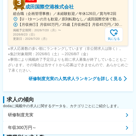
成田国際空港株式会社
総合職（企画管理事務）／未経験歓迎／年休126日／賞与年2回
【U・Iターンの方も歓迎／原則転勤なし／成田国際空港で勤務】■千葉県成田市古込字古込1-1受動喫煙対策：オフィス内禁煙・分煙※自動車通勤：可能（必要条件を満たしている場合のみ）
【月収例①】月収60万円／35歳【月収例②】月収45万円／30歳【月収例③】月収41万円／25歳※各種手当(残業手当、住居手当、通勤手当等)込みの金額です。※別途賞与が年２回支給されます。※個人差がある旨、ご承知おきください。<月給>【初任給（大卒）】月給27万8600円＋各種手当(残業手当、住居手当、通勤手当等)＋賞与年2回【初任給（院卒）】月給30万500円＋各種手当(残業手当、住居手当、通勤手当等)＋賞与年2回※上記は新卒初任給です。経験やスキルを考慮して決定いたします。
掲載予定期間：
2026/7/20（月）
〜
2026/8/23（日）
気になる
更新日：
2026/7/20（月）
※求人応募数の多い順にランキングしています（非公開求人は除く）。
※集計対象期間：2026/8/1（土）～2026/8/7（金）
※事情により掲載終了予定日よりも前に求人募集が終了していることもご
ざいます。その場合は当サイトから応募はできませんので、あらかじめご
了承ください。
研修制度充実
の人気求人ランキングを詳しく見る
求人の傾向
dodaに掲載中の求人に関するデータを、カテゴリごとにご紹介します。
研修制度充実
年収300万円～