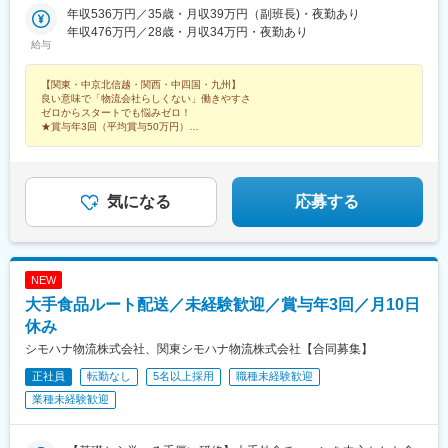
接地は高槻第三営業所になります。住所：〒569-0841 大阪府高
年収536万円／35歳・月収39万円（副班長)・夜勤あり
槻市西面北２丁目25-1甲子園第二営業所／兵庫県西宮市【中国】
年収476万円／28歳・月収34万円・夜勤あり
給与
岡山デリバリー営業所／岡山県倉敷市倉敷営業所／岡山県倉敷市
広島西第一営業所／広島県広島市沼田第二営業所／広島県広島市
【関東・中京北信越・関西・中四国・九州】
善通寺営業所／香川県善通寺市愛媛営業所／愛媛県西条市【九
良い意味で「物流会社らしくない」働きやすさ
州】福岡第一営業所／福岡県糟屋郡鹿児島営業所／鹿児島県鹿児
ゼロからスタートでも悩みゼロ！
島市※室内原則禁煙／屋外喫煙スペース有※各社共通
★賞与年3回（平均賞与50万円）
★毎年昇給（昇給率5.71％）
★希望優先のシフト制
★入社祝い金20万円（関東のみ）
気になる
応募する
NEW
大手食品ルート配送／未経験歓迎／賞与年3回／月10日
休み
シモハナ物流株式会社、関東シモハナ物流株式会社【合同募集】
正社員
転勤なし
5名以上採用
職種未経験歓迎
業種未経験歓迎