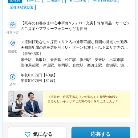
メトロ)、神泉駅、東池袋駅、牛田駅(東京都)、二重橋前駅、汐留
駅、西早稲田駅、高輪ゲートウェイ駅、とうきょうスカイツリー
業種未経験歓迎
駅、岩本町駅、代々木八幡駅、京成上野駅、京急蒲田駅、日比谷
駅、梅田駅(地下鉄)、大阪梅田駅(阪神線)、なんば駅(地下鉄)、天
王寺駅前駅、東淀川駅、大阪上本町駅、大江橋駅、堺筋本町駅、
【既存のお客さま中心◆研修&フォロー充実】保険商品・サービス
長堀橋駅、聖天坂駅、なかもず駅、豊津駅(大阪府)、高槻市駅、東
のご提案やアフターフォローなどを担当
仕事内容
別院駅、栄町駅(愛知県)、森下駅(愛知県)、丸の内駅(愛知県)、車
道駅、新豊橋駅、上前津駅、小田井駅、名鉄一宮駅、祇園駅(福岡
＜原則転勤なし＞採用エリア内の通勤可能な範囲の拠点での勤務
県)、平和通駅、渡辺通駅、櫛田神社前駅、西鉄千早駅、西鉄福岡
★初期配属の県を選択可！U・Iターン歓迎！＜以下エリア内の郵
駅、黒崎駅前駅、馬出九大病院前駅、西鉄香椎駅、大濠公園駅、
勤務地
便局内に設置されたかんぽサービス部＞■中国エリア：岡山県、広
【最寄り駅】
横川駅(広島県)、白島駅(広島高速交通線)、広電五日市駅、紙屋町
島県、山口県、鳥取県、島根県■四国エリア：徳島県、香川県、愛
米子駅、鳥取駅、倉吉駅、松江駅、浜田駅、安来駅、出雲市駅、
東駅、緑井駅、商工センター入口駅、山頂駅(千光寺山)、広電宮島
媛県、高知県※基本的にスクーターまたはバイク、一部エリアは車
郵便局前駅、津山駅、笠岡駅、倉敷駅、西片上駅、庭瀬駅、瀬戸
口駅、今橋駅、栗林公園北口駅、木太東口駅、琴電屋島駅、新宿
で営業※配属先のかんぽサービス部は、応募者の希望も踏まえて決
駅、備前西市駅、栄駅(岡山県)、東山・おかでんミュージアム駅、
西口駅、八丁堀駅(広島県)、内幸町駅、末広町駅(東京都)、稲荷町
定※入社から3カ月間、研修センター等での育成プログラムに参
年収610万円【40歳】
竹原駅、西条駅(広島県)、海田市駅、呉駅、大竹駅、宇品二丁目
駅(東京都)、蓮沼駅、銀座駅、肥後橋駅、ＪＲ難波駅、四ツ橋駅、
加 育児等の家庭事情があり、参加が難しい場合はリモートプロ
年収510万円【31歳】
駅、下深川駅、市役所前駅(広島県)、西原駅(広島県)、五日市駅、
百舌鳥八幡駅、平安通駅、新栄町駅(愛知県)、駅前駅、西一宮駅、
給与
グラムとなります■受動喫煙対策：屋内原則禁煙（事業所により喫
東福山駅、山麓駅(千光寺山)、三次駅、三原駅、府中駅(広島県)、
西小倉駅、香椎宮前駅、西黒崎駅、千代県庁口駅、猿猴橋町駅、
煙スペースあり）
山口駅(山口県)、柳井駅、徳山駅、防府駅、岩国駅、琴芝駅、下関
城北駅、修大協創中高前駅、紙屋町西駅、古市駅(広島県)、草津南
《退職金・住居手当あり／転勤なし》希望の地域で、
駅、徳島駅、阿南駅、阿波池田駅、穴吹駅、鳴門駅、吉成駅、片
駅
自分らしいキャリアと充実の毎日を叶えませんか？
原町駅(香川県)、丸亀駅、観音寺駅(香川県)、長尾駅(香川県)、善
通寺駅、円座駅、松山市駅、宇和島駅、伊予大洲駅、今治駅、伊
予横田駅、山西駅、伊予三島駅、新居浜駅、久米駅、高知駅、後
免西町駅、中村駅、小村神社前駅、田辺島通駅、博労町駅、電鉄
出雲市駅、田町駅(岡山県)、倉敷市駅、弥生駅、県病院前駅、中電
前駅、下祇園駅、山頂駅(千光寺山)、鵜飼駅(広島県)、東新川駅(山
気になる
応募する
口県)、阿波富田駅、高松築港駅、市役所前駅(愛媛県)、三津駅、