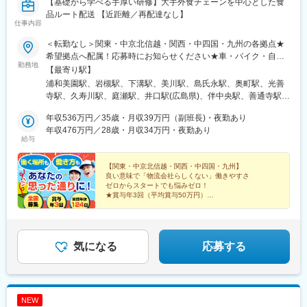
【基礎から学べる手厚い研修】大手外食チェーンを中心とした食
品ルート配送 【近距離／再配達なし】
仕事内容
＜転勤なし＞関東・中京北信越・関西・中四国・九州の各拠点★
希望拠点へ配属！応募時にお知らせください★車・バイク・自転
勤務地
車通勤可／無料駐車場有【関東】浦和営業所／埼玉県さいたま市
【最寄り駅】
岩槻第一営業所／埼玉県さいたま市厚木営業所／神奈川県厚木市
浦和美園駅、岩槻駅、下溝駅、美川駅、島氏永駅、奥町駅、光善
【中京北信越】石川営業所／石川県能美郡尾張一宮営業所・一宮
寺駅、久寿川駅、庭瀬駅、井口駅(広島県)、伴中央駅、善通寺駅、
営業所／愛知県一宮市【関西】高槻第一営業所／大阪府高槻市※面
玉之江駅、土井駅、広木駅
接地は高槻第三営業所になります。住所：〒569-0841 大阪府高
年収536万円／35歳・月収39万円（副班長)・夜勤あり
槻市西面北２丁目25-1甲子園第二営業所／兵庫県西宮市【中国】
年収476万円／28歳・月収34万円・夜勤あり
給与
岡山デリバリー営業所／岡山県倉敷市倉敷営業所／岡山県倉敷市
広島西第一営業所／広島県広島市沼田第二営業所／広島県広島市
善通寺営業所／香川県善通寺市愛媛営業所／愛媛県西条市【九
【関東・中京北信越・関西・中四国・九州】
良い意味で「物流会社らしくない」働きやすさ
州】福岡第一営業所／福岡県糟屋郡鹿児島営業所／鹿児島県鹿児
ゼロからスタートでも悩みゼロ！
島市※室内原則禁煙／屋外喫煙スペース有※各社共通
★賞与年3回（平均賞与50万円）
★毎年昇給（昇給率5.71％）
★希望優先のシフト制
★入社祝い金20万円（関東のみ）
気になる
応募する
NEW