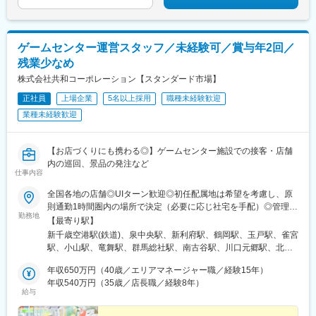
高知駅前駅、後免中町駅、東新木駅、県庁通り駅、常盤駅(岡山
県)、宇品三丁目駅、鷹野橋駅、尾道駅、高松駅(香川県)、高知橋
駅、後免駅、鹿児駅
ゲームセンター運営スタッフ／未経験可／賞与年2回／
残業少なめ
株式会社共和コーポレーション【スタンダード市場】
正社員
上場企業
5名以上採用
職種未経験歓迎
業種未経験歓迎
【お店づくりにも携わる◎】ゲームセンター施設での接客・店舗
内の巡回、景品の発注など
仕事内容
全国各地の店舗◎UIターン歓迎◎初任配属地は希望を考慮し、原
則通勤1時間圏内の場所で決定（必要に応じ社宅を手配）◎管理職
勤務地
へ昇格後、新店舗開設時に転勤の可能性あり■北海道北海道／千歳
【最寄り駅】
市■東北宮城／富谷市・利府町山形／鶴岡市■関東茨城／筑西市栃
新千歳空港駅(鉄道)、泉中央駅、新利府駅、鶴岡駅、玉戸駅、雀宮
木／三川町・小山市群馬／太田市・吉岡町埼玉／川越市・川口
駅、小山駅、竜舞駅、群馬総社駅、南古谷駅、川口元郷駅、北上
市・上尾市・吉川市・上里町・三芳町千葉／船橋市・野田市・市
尾駅、吉川美南駅、神保原駅、鶴瀬駅、津田沼駅、七光台駅、五
原市・印西市東京／杉並区・板橋区・八王子市神奈川／横浜市／
年収650万円（40歳／エリアマネージャー職／経験15年）
井駅、印西牧の原駅、荻窪駅、地下鉄成増駅、八王子みなみ野
相模原市■北陸・甲信越新潟／長岡市・上越市富山／富山市石川／
年収540万円（35歳／店長職／経験8年）
駅、元町・中華街駅、橋本駅(神奈川県)、長岡駅、春日山駅、東新
給与
野々市市長野／長野市・安曇野市・松本市・上田市・飯田市・伊
庄駅、新富山口駅、南富山駅、野々市駅(北陸鉄道線)、馬替駅、長
那市・塩尻市・佐久市■東海岐阜／各務原市・本巣市・美濃加茂
野駅、柳原駅(長野県)、今井駅、篠ノ井駅、豊科駅、南松本駅、北