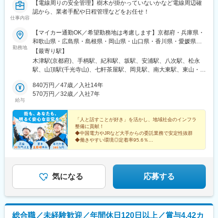
【電線周りの安全管理】樹木が掛かっていないかなど電線周辺確
都)、二重橋前駅、汐留駅、西早稲田駅、高輪ゲートウェイ駅、と
認から、業者手配や日程管理などをお任せ！
うきょうスカイツリー駅、岩本町駅、代々木八幡駅、京成上野
仕事内容
駅、京急蒲田駅、日比谷駅、大阪梅田駅(阪神線)、なんば駅(地下
鉄)、天王寺駅前駅、東淀川駅、大阪上本町駅、大江橋駅、堺筋本
【マイカー通勤OK／希望勤務地は考慮します】京都府・兵庫県・
町駅、長堀橋駅、天下茶屋駅、なかもず駅、豊津駅(大阪府)、高槻
和歌山県・広島県・島根県・岡山県・山口県・香川県・愛媛県い
勤務地
市駅、東別院駅、栄町駅(愛知県)、森下駅(愛知県)、丸の内駅(愛知
ずれかの営業所■京都営業所／京都府木津川市■姫路営業所※1／兵
【最寄り駅】
県)、車道駅、新豊橋駅、上飯田駅、上前津駅、小田井駅、名鉄一
庫県姫路市■和歌山営業所※1／和歌山県和歌山市■広島営業所／広
木津駅(京都府)、手柄駅、紀和駅、坂駅、安浦駅、八次駅、松永
宮駅、祇園駅(福岡県)、平和通駅、渡辺通駅、櫛田神社前駅、西鉄
島県安芸郡坂町■広島北営業所／広島県広島市■広島東営業所／広
駅、山頂駅(千光寺山)、七軒茶屋駅、岡見駅、南大東駅、東山・お
千早駅、西鉄福岡駅、黒崎駅前駅、馬出九大病院前駅、西鉄香椎
島県東広島市■三次営業所／広島県三次市■福山営業所／広島県福
かでんミュージアム駅、新倉敷駅、備中高梁駅、大畠駅、仁保津
駅、大濠公園駅、横川駅(広島県)、白島駅(広島高速交通線)、広電
山市■尾道営業所※1／広島県尾道市■島根西営業所／島根県浜田市
840万円／47歳／入社14年
駅、善通寺駅、伊予西条駅
五日市駅、紙屋町東駅、緑井駅、商工センター入口駅、山頂駅(千
■島根営業所／島根県雲南市■岡山営業所／岡山県岡山市中区■岡
570万円／32歳／入社7年
給与
光寺山)、広電宮島口駅、今橋駅、栗林駅、木太東口駅、琴電屋島
山西営業所／岡山県倉敷市■高梁営業所／岡山県高梁市■山口営業
駅、新高島駅、新丸子駅、京急川崎駅、本川越駅、京成西船駅、
所／山口県山口市■山口東営業所※1／山口健柳井市■香川営業所／
京成船橋駅、京成千葉駅、九条駅(京都府)、三宮駅(神戸新交通)、
香川県善通寺市■愛媛営業所／愛媛県西条市※1…尾道・山口東・
「人と話すことが好き」を活かし、地域社会のインフラ
整備に貢献！
新王寺駅、新宿西口駅、八丁堀駅(広島県)、内幸町駅、末広町駅
和歌山・姫路営業所は鉄道インフラ業務の採用【受動喫煙対策】
◆中国電力やJRなど大手からの委託業務で安定性抜群
(東京都)、稲荷町駅(東京都)、蓮沼駅、銀座駅、肥後橋駅、ＪＲ難
敷地内喫煙可能場所あり
◆働きやすい環境◎定着率95.6％
波駅、四ツ橋駅、聖天坂駅、百舌鳥八幡駅、新栄町駅(愛知県)、駅
◆研修制度充実◎未経験スタートでも安心
前駅、西一宮駅、西小倉駅、香椎宮前駅、西黒崎駅、千代県庁口
◆直行直帰も可◎残業少なめ
◆昨年度昇給実績28,000円
駅、猿猴橋町駅、城北駅、修大協創中高前駅、紙屋町西駅、古市
駅(広島県)、草津南駅、栗林公園北口駅、高島町駅、向河原駅、東
気になる
応募する
海神駅、栄町駅(千葉県)、神戸三宮駅(阪神)
総合職／未経験歓迎／年間休日120日以上／賞与4.42カ