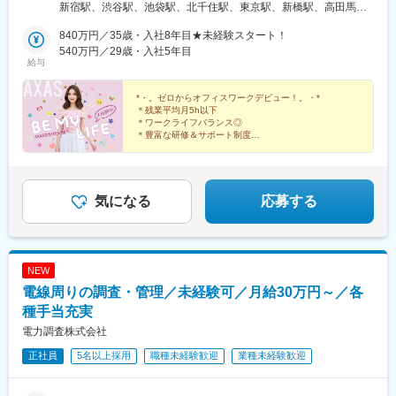
★U・Iターン支援あり【東京・本社】東京都新宿区西新宿1-22-2
新宿駅、渋谷駅、池袋駅、北千住駅、東京駅、新橋駅、高田馬場
近永駅、五郎駅、新川駅(愛媛県)、福音寺駅、今治駅、新居浜駅、
新宿サンエービル14階【名古屋支店】愛知県名古屋市中村区名駅
駅、品川駅、押上駅、秋葉原駅、目黒駅、代々木上原駅、上野
西条駅(広島県)、福山駅、松永駅、東福山駅、鵜飼駅(広島県)、
4-25-17 三喜ビルディング 8階【大阪支店】大阪府大阪市北区梅田
840万円／35歳・入社8年目★未経験スタート！
駅、町田駅、大手町駅(東京都)、綾瀬駅、中野駅(東京都)、蒲田
楽々園駅、修大協創中高前駅、河戸帆待川駅、大竹駅、福島町
1-1-3 大阪駅前第3ビル29階【広島支店】広島県広島市中区胡町
540万円／29歳・入社5年目
駅、大崎駅、有楽町駅、梅田駅(地下鉄)、大阪駅、なんば駅(南海
駅、戸手駅、宇品四丁目駅、五日市駅、向洋駅、玖村駅、石橋駅
給与
4-28 胡町ビルディング7階【四国支店】香川県高松市番町1-6-
線)、天王寺駅、新大阪駅、京橋駅(大阪府)、鶴橋駅、淀屋橋駅、
(長崎県)、早岐駅、平和公園駅、肥前古賀駅、泉福寺駅、岩松駅、
8 高松興銀ビル4階【福岡支店】福岡県福岡市中央区天神1-1-1
新今宮駅、本町駅、大阪難波駅、心斎橋駅、岸里駅、大阪阿部野
島原港駅、道ノ尾駅、東諫早駅、相浦駅、たびら平戸口駅、新大
アクロス福岡12階
*・。ゼロからオフィスワークデビュー！。・*
橋駅、中百舌鳥駅、天満橋駅、江坂駅、高槻駅、弁天町駅、名古
村駅、西唐津駅、喜々津駅、上相浦駅、佐々駅、西諫早駅、新大
＊残業平均月5h以下
屋駅、金山駅(愛知県)、近鉄名古屋駅、栄駅(愛知県)、大曽根駅、
工町駅、中津駅(大分県)、牧駅(大分県)、豊後国分駅、佐伯駅、別
＊ワークライフバランス◎
伏見駅(愛知県)、千種駅、豊橋駅、刈谷駅、藤が丘駅(愛知県)、平
＊豊富な研修＆サポート制度
府大学駅、豊前善光寺駅、鶴崎駅、西大分駅、杵築駅、光の森
＊幅広い事務×ITスキルを習得
安通駅、鶴舞駅、赤池駅(愛知県)、矢場町駅、上小田井駅、星ケ丘
駅、健軍町駅、亀井駅、南熊本駅、内牧駅、肥後西村駅、西人吉
＊リモートや副業もOK
駅(愛知県)、高蔵寺駅、久屋大通駅、尾張一宮駅、博多駅、小倉駅
駅、肥後大津駅、八代駅、高森駅、北熊本駅、交通局前駅(熊本
＊年収800万円以上も可
(福岡県)、福岡空港駅(鉄道)、姪浜駅、天神南駅、西新駅、大橋駅
県)、竜田口駅、三里木駅、松橋駅、木葉駅、玉名駅、新八代駅、
(福岡県)、中洲川端駅、千早駅、赤坂駅(福岡県)、黒崎駅、吉塚
新しいキャリアをスタートしませんか？
気になる
応募する
田崎橋駅、佐敷駅、三角駅、安里駅、小禄駅、てだこ浦西駅、植
駅、薬院駅、貝塚駅(福岡県)、香椎駅、折尾駅、西鉄久留米駅、唐
木駅、鍋島駅、滝野駅、若葉町駅、武蔵塚駅、久留米高校前駅、
人町駅、東比恵駅、広島駅、福山駅、横川駅、新白島駅、五日市
西鉄小郡駅、九産大前駅、熊西駅、谷山駅(指宿枕崎線)、船橋日大
駅、本通駅、向洋駅、海田市駅、呉駅、天神川駅、西条駅(広島
前駅、三好町駅、駒川中野駅、琴電屋島駅、郡中駅、可部駅、西
県)、西広島駅、大町駅(広島県)、県庁前駅(広島県)、新井口駅、矢
観音町駅、宇品五丁目駅、諏訪神社駅、八景水谷駅、平成駅、九
NEW
野駅、三原駅、下祇園駅、尾道駅、宮島口駅、高松駅(香川県)、高
品寺交差点駅、千歳町駅(長崎県)、花畑駅、針中野駅、屋島駅、広
電線周りの調査・管理／未経験可／月給30万円～／各
松築港駅、坂出駅、丸亀駅、片原町駅(香川県)、宇多津駅、太田駅
電西広島・己斐駅、宇品三丁目駅、新中川町駅、味噌天神前駅、
(香川県)、多度津駅、仏生山駅、栗林公園駅、三条駅(香川県)、善
種手当充実
西浦上駅
通寺駅、観音寺駅(香川県)、端岡駅、伏石駅、林道駅、潟元駅、横
電力調査株式会社
浜駅、武蔵小杉駅、新横浜駅、川崎駅、大宮駅(埼玉県)、和光市
正社員
5名以上採用
職種未経験歓迎
業種未経験歓迎
駅、川越駅、浦和駅、西船橋駅、柏駅、船橋駅、松戸駅、千葉
駅、京都駅、三ノ宮駅、王寺駅、国際センター駅、北新地駅、銀
山町駅、新宿駅(東京メトロ)、神泉駅、東池袋駅、牛田駅(東京