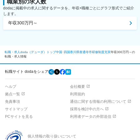
職業別の求人数
dodaに掲載中の求人に関するデータを、年収×職種ごとにグラフ形式でご紹介
します。
年収300万円～
転職・求人doda（デューダ）トップ
中国･四国
香川県
善通寺市
研修制度充実
年収300万円～の
転職・求人情報
転職サイト dodaをシェア
ヘルプ
会社概要
拠点一覧
利用規約
免責事項
通信に関する情報の利用について
サイトマップ
採用を検討中の方へ
PCサイトを見る
利用者データの外部送信
個人情報の取り扱いについて