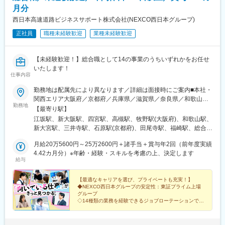
月分
西日本高速道路ビジネスサポート株式会社(NEXCO西日本グループ)
正社員
職種未経験歓迎
業種未経験歓迎
【未経験歓迎！】総合職として14の事業のうちいずれかをお任せ
いたします！
仕事内容
勤務地は配属先により異なります／詳細は面接時にご案内■本社・
関西エリア大阪府／京都府／兵庫県／滋賀県／奈良県／和歌山県
勤務地
本社：大阪府吹田市豊津町9-1 EDGE江坂16F関西支店：大阪市淀
【最寄り駅】
川区宮原4-1-4 KDX新大阪ビル11F など■中国エリア広島県／岡
江坂駅、新大阪駅、四宮駅、高槻駅、牧野駅(大阪府)、和歌山駅、
山県／鳥取県／島根県／山口県中国支店：広島県広島市南区京橋
新大宮駅、三井寺駅、石原駅(京都府)、田尾寺駅、福崎駅、総合運
町1-23 大樹生命広島駅前ビル8F など■九州エリア福岡県／長崎
動公園駅、淀駅、手原駅、公園東口駅、藤井寺駅、田井ノ瀬駅、
県／佐賀県／熊本県／大分県／宮崎県／鹿児島県九州支店：福岡
月給20万5600円～25万2600円＋諸手当＋賞与年2回（前年度実績
太市駅、馬堀駅、ＪＲ総持寺駅、茨木駅、片原町駅(香川県)、穴吹
市博多区博多駅前2-17-8 安田第4ビル6F など■四国エリア香川県
4.42カ月分）※年齢・経験・スキルを考慮の上、決定します
駅、吉成駅、金蔵寺駅、福音寺駅、土佐長岡駅、元山駅(香川県)、
給与
／徳島県／愛媛県／高知県四国出張所：香川県高松市朝日町4-1-
的場町駅、西原駅(広島県)、東福山駅、伯耆大山駅、井原市駅、東
3 など★6年間で『地域固定』が可能！ライフスタイルに合わせ
津山駅、備前一宮駅、三次駅、緑井駅、上郷駅、玉造温泉駅、七
た働き方へ。－－－－－－－－－－－－－－－－－入社後は、西
【最適なキャリアを選び、プライベートも充実！】
軒茶屋駅、東比恵駅、加治木駅、御井駅、大分駅、佐世保駅、宮
◆NEXCO西日本グループの安定性：東証プライム上場
日本全域での転勤やジョブローテーションの可能性があります。
崎神宮駅、木屋瀬駅、賀来駅、佐賀駅、西諫早駅、新八代駅、下
グループ
ただし、6年間勤務いただくと、地域を限定した転勤やジョブロー
大利駅、東三国駅、田中口駅、大津市役所前駅、猿猴橋町駅、下
◇14種類の業務を経験できるジョブローテーションでス
テーションに切り替えられる制度をご用意しています。幅広い経
キルを広げ成長
祇園駅、古市駅(広島県)、博多駅、東淀川駅、びわ湖浜大津駅、稲
◆土日祝休み／賞与4.42カ月分／平均有休取得日数13.8
験を積みながら、将来的にはライフスタイルに合わせた働き方を
荷町駅(広島県)、古市橋駅
日