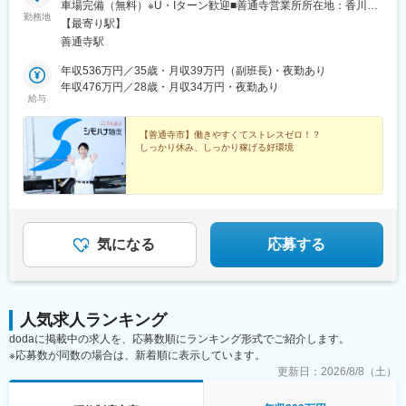
車場完備（無料）※U・Iターン歓迎■善通寺営業所所在地：香川県
勤務地
善通寺市生野町290-1※室内原則禁煙（屋外喫煙スペース有）
【最寄り駅】
善通寺駅
年収536万円／35歳・月収39万円（副班長)・夜勤あり
年収476万円／28歳・月収34万円・夜勤あり
給与
【善通寺市】働きやすくてストレスゼロ！？
しっかり休み、しっかり稼げる好環境
気になる
応募する
人気求人ランキング
dodaに掲載中の求人を、応募数順にランキング形式でご紹介します。
※応募数が同数の場合は、新着順に表示しています。
更新日：
2026/8/8（土）