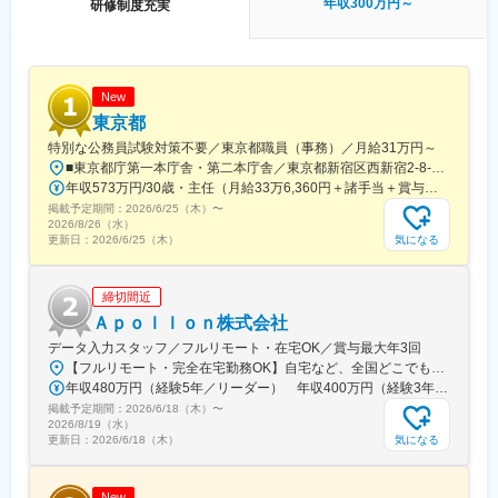
年収300万円～
研修制度充実
New
東京都
特別な公務員試験対策不要／東京都職員（事務）／月給31万円～
■東京都庁第一本庁舎・第二本庁舎／東京都新宿区西新宿2-8-1 ※東京都庁本庁舎のほか、都内の出先事業所などに配属される場合があります。 ※配属される部署によってリモートワークの相談も可能です。 ◎アクセス・「JR新宿駅」（西口から徒歩約10分）・都営地下鉄大江戸線「都庁前駅」・新宿駅西口（地下バスのりば）から都営バス（都庁循環）「都庁第一本庁舎」、「都庁第二本庁舎」、「都議会議事堂」下車・JR新宿駅西改札「新宿駅西口」バス停から「西参道方面」行きの新宿WEバス乗車、「新宿ワシントンホテル前」下車※禁煙対策：敷地内禁煙
年収573万円/30歳・主任（月給33万6,360円＋諸手当＋賞与） 年収694万円/35歳・課長代理（月給40万3,560円＋諸手当＋賞与）
掲載予定期間：
2026/6/25（木）
〜
2026/8/26（水）
気になる
更新日：
2026/6/25（木）
締切間近
Ａｐｏｌｌｏｎ株式会社
データ入力スタッフ／フルリモート・在宅OK／賞与最大年3回
【フルリモート・完全在宅勤務OK】自宅など、全国どこでもあなたが働きやすい場所で働けます★転居を伴う転勤なし★全国47都道府県どこからでも応募OK【本社】東京都新宿区山吹町130番地の15 茜ビル2-A＜アクセス＞有楽町線「江戸川橋駅」、東西線「東西線」より徒歩10分※受動喫煙対策：あり
年収480万円（経験5年／リーダー） 年収400万円（経験3年／メンバー）
掲載予定期間：
2026/6/18（木）
〜
2026/8/19（水）
気になる
更新日：
2026/6/18（木）
New