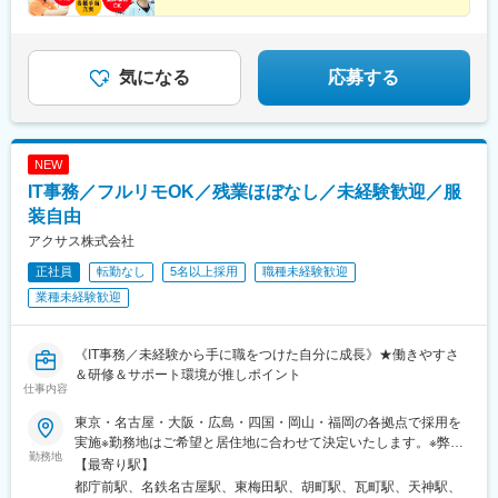
の店舗をチェックしてください！トップページ →「店舗案内」
休取得も相談OK◆光熱費補助など福利厚生充実
池駅、宮崎駅、延岡駅、高原駅、日南駅、南宮崎駅、木花駅、佐
→「キーワード検索」または日本地図から探せます。※勤務地の受
賀駅、神埼駅、唐津駅、久留米駅、小城駅、武雄温泉駅、北方駅
＜気になる詳細をチェック▼＞
動喫煙対策：屋内禁煙
(佐賀県)、田代駅、和多田駅、湯田温泉駅、柳井駅、光駅、新下関
駅、矢原駅、益田駅、敬川駅、清輝橋駅、上道駅(岡山県)、久世
気になる
応募する
駅、茶屋町駅、大多羅駅、西富井駅、常山駅、広木駅、川内駅(鹿
児島県)、志布志駅、栗野駅、隈之城駅、宮ケ浜駅、竜ケ水駅、錦
江駅、慈眼寺駅、真幸駅、伊集院駅、谷山駅(鹿児島市電)、国分駅
(鹿児島県)、五十市駅、荒田八幡駅、徳島駅、板野駅、旭駅前通
NEW
駅、新町駅(群馬県)、西小泉駅、三俣駅、群馬総社駅、古河駅、鶴
IT事務／フルリモOK／残業ほぼなし／未経験歓迎／服
瀬駅、籠原駅、新田駅(埼玉県)、東岩槻駅、桶川駅、八潮駅、的場
駅、大袋駅、北朝霞駅、上尾駅、北越谷駅、八街駅、八千代緑が
装自由
丘駅、おゆみ野駅、旭駅(千葉県)、公津の杜駅、豊四季駅、茂原
アクサス株式会社
駅、志津駅、八千代台駅、国母駅、竜王駅、南甲府駅、甲府駅、
正社員
転勤なし
5名以上採用
職種未経験歓迎
塩山駅、富士山駅、長坂駅、赤坂上駅、平田駅(長野県)、岩村田
駅、篠ノ井駅、千曲駅、信州中野駅、柏矢町駅、六日町駅、長岡
業種未経験歓迎
駅、黒井駅(新潟県)、東三条駅、燕駅、青山駅、東柏崎駅、東新潟
駅、さつき野駅、北吉田駅、新潟大学前駅、村上駅(新潟県)、加茂
駅(新潟県)、大形駅、西新発田駅、三条駅(新潟県)、水原駅、津守
《IT事務／未経験から手に職をつけた自分に成長》★働きやすさ
駅、八尾駅、春木駅、御陵前駅、熊取駅、松ノ浜駅、栂・美木多
＆研修＆サポート環境が推しポイント
仕事内容
駅、白鷺駅、摂津富田駅、矢田駅(大阪府)、今川駅(大阪府)、福知
山市民病院口駅、耳成駅、忍海駅、加太駅(和歌山県)、京口駅、播
東京・名古屋・大阪・広島・四国・岡山・福岡の各拠点で採用を
磨高岡駅、播州赤穂駅、葉多駅、加古川駅、はりま勝原駅、北条
実施※勤務地はご希望と居住地に合わせて決定いたします。※弊社
町駅、飾磨駅、恵比須駅、鉢伏山上駅、浜の宮駅、播磨町駅、山
勤務地
の福利厚生で引っ越し応援制度もございます。★転勤なし★ハイ
【最寄り駅】
下駅(兵庫県)、東加古川駅、端岡駅、花園駅(香川県)、こううん、
ブリッド型のリモート案件もあり（プロジェクト先に準ずる）
都庁前駅、名鉄名古屋駅、東梅田駅、胡町駅、瓦町駅、天神駅、
一宮駅、太田駅(香川県)、善通寺駅、潟元駅、宇和島駅、宿毛駅、