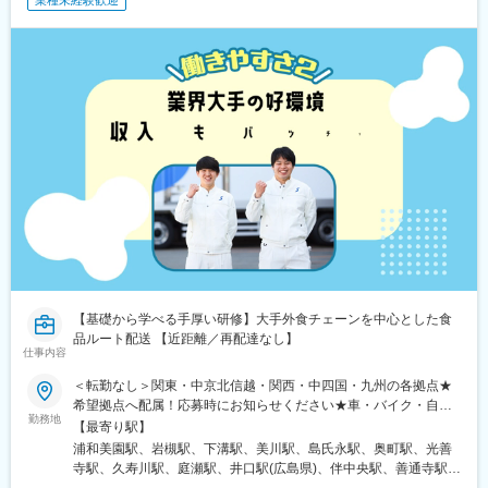
業種未経験歓迎
【基礎から学べる手厚い研修】大手外食チェーンを中心とした食
品ルート配送 【近距離／再配達なし】
仕事内容
＜転勤なし＞関東・中京北信越・関西・中四国・九州の各拠点★
希望拠点へ配属！応募時にお知らせください★車・バイク・自転
勤務地
車通勤可／無料駐車場有【関東】浦和営業所／埼玉県さいたま市
【最寄り駅】
岩槻第一営業所／埼玉県さいたま市厚木営業所／神奈川県厚木市
浦和美園駅、岩槻駅、下溝駅、美川駅、島氏永駅、奥町駅、光善
【中京北信越】石川営業所／石川県能美郡尾張一宮営業所・一宮
寺駅、久寿川駅、庭瀬駅、井口駅(広島県)、伴中央駅、善通寺駅、
営業所／愛知県一宮市【関西】高槻第一営業所／大阪府高槻市※面
玉之江駅、土井駅、広木駅