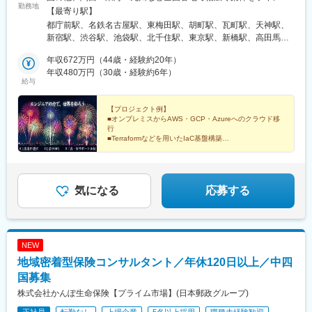
勤務地
ップ！※テレワーク（在宅勤務）相談可★フルリモートワークで働
【最寄り駅】
いている先輩もいます☆引越しを伴う転勤なし！好きな地域でず
都庁前駅、名鉄名古屋駅、東梅田駅、胡町駅、瓦町駅、天神駅、
っと働けます◎★U・Iターン支援あり☆弊社の福利厚生で引っ越
新宿駅、渋谷駅、池袋駅、北千住駅、東京駅、新橋駅、高田馬場
し応援制度もございます。【勤務先エリア】■首都圏／東京都内、
駅、品川駅、押上駅、秋葉原駅、目黒駅、代々木上原駅、上野
神奈川県内（横浜市・川崎市など）、千葉県、埼玉県■東海／名古
年収672万円（44歳・経験約20年）
駅、町田駅、大手町駅(東京都)、綾瀬駅、中野駅(東京都)、蒲田
屋市、岐阜市、静岡市などの東海地区■関西／大阪市、京都市、神
年収480万円（30歳・経験約6年）
駅、大崎駅、有楽町駅、大阪梅田駅(阪急線)、大阪駅、なんば駅
給与
戸市などの関西地区■山陽／広島市■四国／高松市■九州／福岡市
(南海線)、天王寺駅、新大阪駅、京橋駅(大阪府)、鶴橋駅、淀屋橋
など各拠点受動喫煙防止策：有（敷地内全面禁煙）※顧客先により
駅、新今宮駅、本町駅、大阪難波駅、心斎橋駅、天下茶屋駅、大
異なる。
【プロジェクト例】
阪阿部野橋駅、中百舌鳥駅、天満橋駅、江坂駅、高槻駅、弁天町
■オンプレミスからAWS・GCP・Azureへのクラウド移
駅、名古屋駅、金山駅(愛知県)、栄駅(愛知県)、近鉄名古屋駅、大
行
曽根駅、伏見駅(愛知県)、千種駅、豊橋駅、刈谷駅、藤が丘駅(愛
■Terraformなどを用いたIaC基盤構築
■KubernetesとDatadog等を組みあわせたSRE案件
知県)、上飯田駅、鶴舞駅、赤池駅(愛知県)、矢場町駅、上小田井
駅、星ケ丘駅(愛知県)、高蔵寺駅、久屋大通駅、尾張一宮駅、博多
★トリプルサポート体制でキャリアを主体的に描けま
駅、小倉駅(福岡県)、福岡空港駅(鉄道)、姪浜駅、天神南駅、西新
す。
駅、大橋駅(福岡県)、中洲川端駅、千早駅、赤坂駅(福岡県)、黒崎
気になる
応募する
駅、吉塚駅、薬院駅、貝塚駅(福岡県)、香椎駅、折尾駅、西鉄久留
米駅、唐人町駅、東比恵駅、広島駅、福山駅、横川駅、新白島
駅、五日市駅、本通駅、向洋駅、海田市駅、呉駅、天神川駅、西
条駅(広島県)、西広島駅、大町駅(広島県)、県庁前駅(広島県)、新
NEW
井口駅、矢野駅、三原駅、下祇園駅、尾道駅、宮島口駅、高松駅
地域密着型保険コンサルタント／年休120日以上／中四
(香川県)、高松築港駅、坂出駅、丸亀駅、片原町駅(香川県)、宇多
津駅、太田駅(香川県)、多度津駅、仏生山駅、栗林公園駅、三条駅
国募集
(香川県)、善通寺駅、観音寺駅(香川県)、端岡駅、伏石駅、林道
株式会社かんぽ生命保険【プライム市場】(日本郵政グループ)
駅、潟元駅、国際センター駅、北新地駅、銀山町駅、新宿駅(東京
正社員
転勤なし
上場企業
5名以上採用
職種未経験歓迎