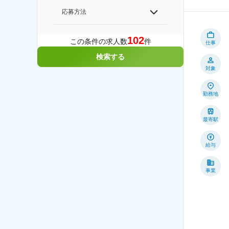
応募方法
102
この条件の求人数
件
仕事
検索する
対象
勤務地
最寄駅
給与
事業