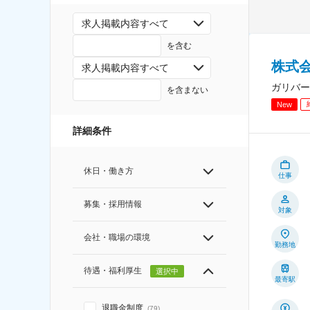
求人掲載内容すべて
を含む
株式会
求人掲載内容すべて
ガリバー
を含まない
New
詳細条件
休日・働き方
仕事
募集・採用情報
対象
会社・職場の環境
勤務地
待遇・福利厚生
選択中
最寄駅
退職金制度
(
79
)