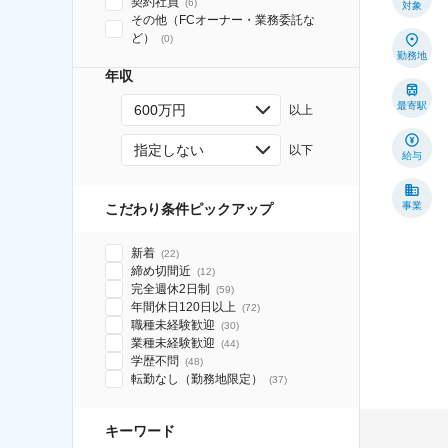
契約社員
(
6
)
対象
その他（FCオーナー・業務委託な
ど）
(
0
)
勤務地
年収
最寄駅
600万円
以上
指定しない
以下
給与
事業
こだわり条件ピックアップ
新着
(
22
)
締め切間近
(
12
)
完全週休2日制
(
59
)
年間休日120日以上
(
72
)
職種未経験歓迎
(
30
)
業種未経験歓迎
(
44
)
学歴不問
(
48
)
転勤なし（勤務地限定）
(
37
)
キーワード