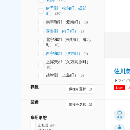
伊予郡（松前町、砥部
町）
(
30
)
南宇和郡（愛南町）
(
0
)
喜多郡（内子町）
(
1
)
北宇和郡（松野町、鬼北
町）
(
0
)
西宇和郡（伊方町）
(
4
)
上浮穴郡（久万高原町）
(
0
)
佐川急
越智郡（上島町）
(
0
)
ドライバ
職種
New
職種を選択
業種
業種を選択
雇用形態
仕事
正社員
(
97
)