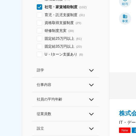
給与
社宅・家賃補助制度
(
102
)
育児・託児支援制度
(
31
)
事業
資格取得支援制度
(
25
)
研修制度充実
(
39
)
固定給25万円以上
(
61
)
固定給35万円以上
(
20
)
U・Iターン支援あり
(
6
)
語学
仕事内容
社員の平均年齢
株式会
従業員数
IT・デ
設立
New