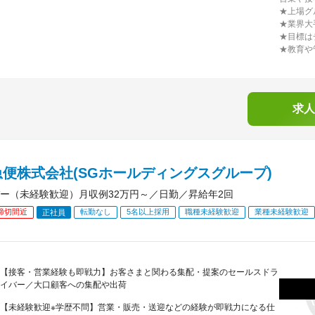
★上場グ
★業界大
★目標は
★教育や
求人
便株式会社(SGホールディングスグループ)
ー（未経験歓迎）月収例32万円～／日勤／昇給年2回
締切間近
転勤なし
5名以上採用
職種未経験歓迎
業種未経験歓迎
正社員
【接客・営業経験も即戦力】お客さまと関わる集配・提案のセールスドラ
イバー／大口顧客への集配や出荷
【未経験歓迎※学歴不問】営業・販売・送迎などの経験が即戦力になる仕