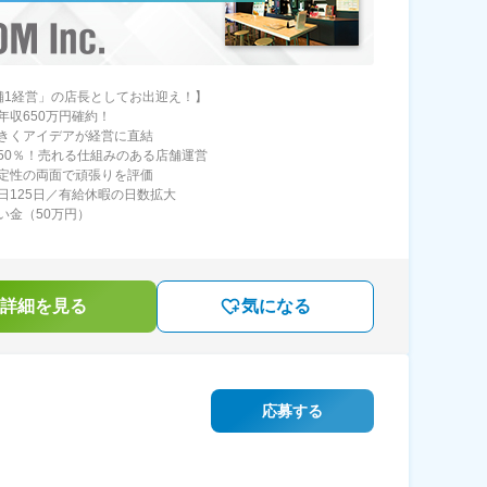
舗1経営」の店長としてお出迎え！】
年収650万円確約！
きくアイデアが経営に直結
50％！売れる仕組みのある店舗運営
定性の両面で頑張りを評価
日125日／有給休暇の日数拡大
い金（50万円）
詳細を見る
気になる
応募する