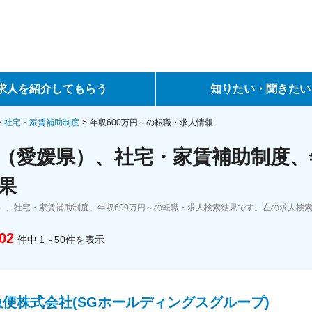
求人を紹介してもらう
知りたい・聞きたい
ントサービス
転職ノウハウ
社宅・家賃補助制度
年収600万円～の転職・求人情報
（愛媛県）、社宅・家賃補助制度、年
サービス
データで見る転職
果
ーエージェントサービス
コラム・インタビュー
）、社宅・家賃補助制度、年収600万円～の転職・求人検索結果です。左の求人検
転職Q&A
02
件中
1～50
件
を表示
便株式会社(SGホールディングスグループ)