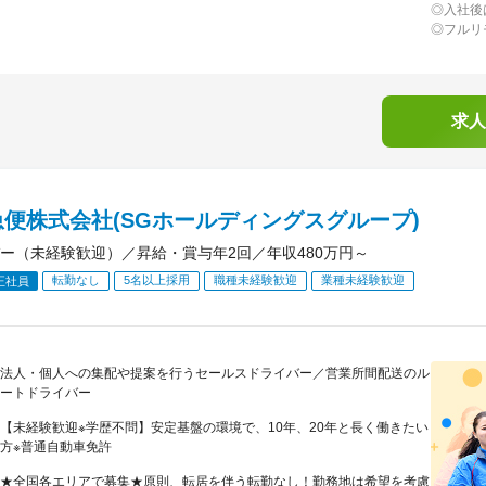
◎入社後
◎フルリ
求人
便株式会社(SGホールディングスグループ)
ー（未経験歓迎）／昇給・賞与年2回／年収480万円～
転勤なし
5名以上採用
職種未経験歓迎
業種未経験歓迎
正社員
法人・個人への集配や提案を行うセールスドライバー／営業所間配送のル
ートドライバー
【未経験歓迎※学歴不問】安定基盤の環境で、10年、20年と長く働きたい
方※普通自動車免許
★全国各エリアで募集★原則、転居を伴う転勤なし！勤務地は希望を考慮