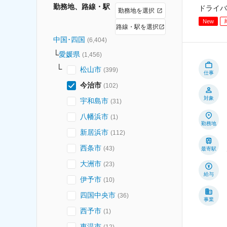
勤務地、路線・駅
ドライバ
勤務地を選択
New
路線・駅を選択
中国･四国
(
6,404
)
愛媛県
(
1,456
)
松山市
(
399
)
仕事
今治市
(
102
)
対象
宇和島市
(
31
)
八幡浜市
(
1
)
勤務地
新居浜市
(
112
)
西条市
(
43
)
最寄駅
大洲市
(
23
)
給与
伊予市
(
10
)
四国中央市
(
36
)
事業
西予市
(
1
)
東温市
(
12
)