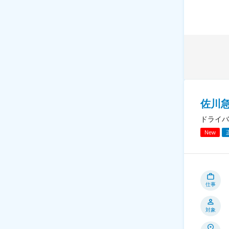
佐川急
ドライバ
New
仕事
対象