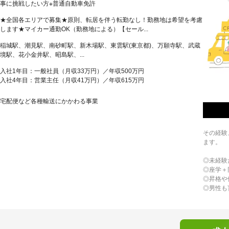
事に挑戦したい方※普通自動車免許
★全国各エリアで募集★原則、転居を伴う転勤なし！勤務地は希望を考慮
します★マイカー通勤OK（勤務地による）【セール...
稲城駅、潮見駅、南砂町駅、新木場駅、東雲駅(東京都)、万願寺駅、武蔵
境駅、花小金井駅、昭島駅、...
入社1年目：一般社員（月収33万円）／年収500万円
入社4年目：営業主任（月収41万円）／年収615万円
宅配便など各種輸送にかかわる事業
その経験
ます。
◎未経験
◎座学＋
◎昇格や
◎男性も