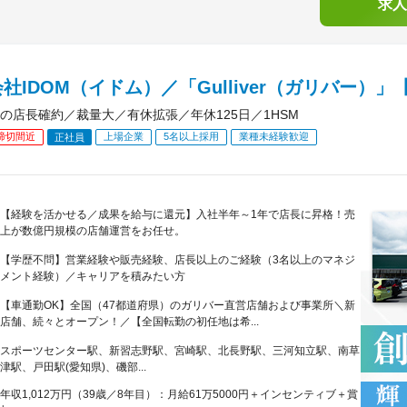
求人
社IDOM（イドム）／「Gulliver（ガリバー）
の店長確約／裁量大／有休拡張／年休125日／1HSM
締切間近
上場企業
5名以上採用
業種未経験歓迎
正社員
【経験を活かせる／成果を給与に還元】入社半年～1年で店長に昇格！売
上が数億円規模の店舗運営をお任せ。
【学歴不問】営業経験や販売経験、店長以上のご経験（3名以上のマネジ
メント経験）／キャリアを積みたい方
【車通勤OK】全国（47都道府県）のガリバー直営店舗および事業所＼新
店舗、続々とオープン！／【全国転勤の初任地は希...
スポーツセンター駅、新習志野駅、宮崎駅、北長野駅、三河知立駅、南草
津駅、戸田駅(愛知県)、磯部...
年収1,012万円（39歳／8年目）：月給61万5000円＋インセンティブ＋賞