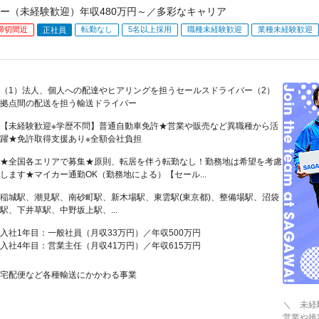
ー（未経験歓迎）年収480万円～／多彩なキャリア
締切間近
転勤なし
5名以上採用
職種未経験歓迎
業種未経験歓迎
正社員
（1）法人、個人への配達やヒアリングを担うセールスドライバー（2）
拠点間の配送を担う輸送ドライバー
【未経験歓迎※学歴不問】普通自動車免許★営業や販売など異職種から活
躍★免許取得支援あり※全額会社負担
★全国各エリアで募集★原則、転居を伴う転勤なし！勤務地は希望を考慮
します★マイカー通勤OK（勤務地による）【セール...
稲城駅、潮見駅、南砂町駅、新木場駅、東雲駅(東京都)、整備場駅、沼袋
駅、下井草駅、中野坂上駅、...
入社1年目：一般社員（月収33万円）／年収500万円
入社4年目：営業主任（月収41万円）／年収615万円
宅配便など各種輸送にかかわる事業
＼ 未経
営業や接