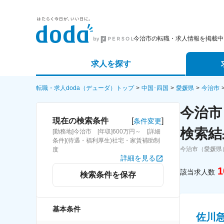
今治市の転職・求人情報を掲載中
求人を探す
詳細条件から探す
エージェ
転職・求人doda（デューダ）トップ
中国･四国
愛媛県
今治市
今治市
新着求人から探す
スカウト
[
]
現在の検索条件
条件変更
検索結
[勤務地]今治市 [年収]600万円～ [詳細
求人特集から探す
パートナ
条件](待遇・福利厚生)社宅・家賃補助制
今治市（愛媛県
度
詳細を見る
1
該当求人数
検索条件を保存
基本条件
佐川急