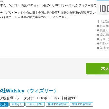
与
年収855万円（33歳／6年目）：月給53万1000円＋インセンティブ＋賞与
★「ガリバー」を中心に日本全国に約460店舗展開◇自動車の買取事業の
パイオニア◇自動車の販売事業のリーディングカン...
【「1店
◆初年度
◆裁量大
◆成約率
◆定量・
◆年間休
◆入社祝
求人
社Widsley（ウィズリー）
ータ総合職（データ分析・ITサポート等）未経験99%
転勤なし
5名以上採用
職種未経験歓迎
業種未経験歓迎
正社員