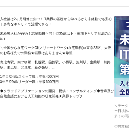
入社後は2ヶ月研修に集中！IT業界の基礎から学べるから未経験でも安心
｜多彩なキャリアで活躍できる！
未経験入社が99%！志望動機不問！◎35歳以下（長期キャリア形成のた
め）
＼全国から在宅ワークOK／リモートワーク(在宅勤務)or東京23区、大阪
のお客様先での勤務★転勤はありません★希望...
恵比寿駅、四ツ橋駅、札幌駅、函館駅、小樽駅、旭川駅、室蘭駅、釧路
駅、帯広駅、北見駅、新夕張駅、...
1年目/24歳/スタッフ職：年収400万円
3年目/29歳/リーダー職：年収600万円
◆クラウドアプリケーションの開発・提供・コンサルティング◆音声及び
自然言語における人工知能の研究開発★業界トップク...
＼データ
土日祝休
多くの同
◎異業種