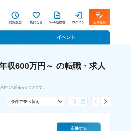
閲覧履歴
気になる
Web履歴書
ログイン
会員登録
イベント
転職イベント・転職セミナー
収600万円～ の転職・求人
転職フェア
転職セミナー動画
索条件にて絞込みができます。
条件で並べ替え
応募する