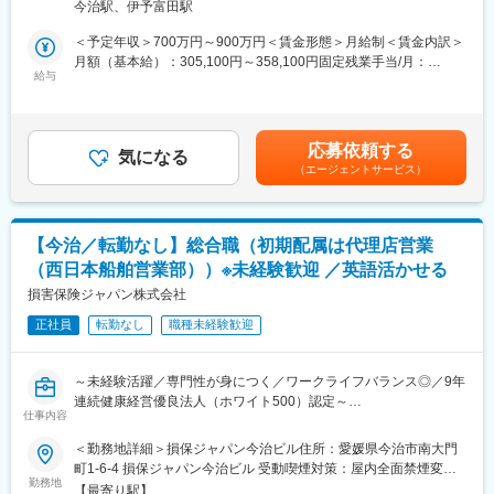
今治駅、伊予富田駅
■施工管理とは
＜予定年収＞700万円～900万円＜賃金形態＞月給制＜賃金内訳＞
＜工程／安全／原価／品質＞の4要素を管理いただくお仕事です。
月額（基本給）：305,100円～358,100円固定残業手当/月：
・工程管理：
給与
59,400円～123,200円（固定残業時間45時間0分/月）超過した時
工事のスケジュール管理はもちろん、作業員や必要な重機の手配
間外労働の残業手当は追加支給＜月給＞364,500円～481,300円
もします。
（一律手当を含む）＜昇給有無＞有＜残業手当＞有＜給与補足
・安全管理：
＞・賞与実績：年2回※内定後は面談を通じて給与を確定致しま
応募依頼する
作業員の事故を防ぐ環境作りと同時に、近隣住民などの安全や通
気になる
す。ご希望の給与と能力・スキルの観点から調整しますので安心
（エージェントサービス）
行車両の安全確保なども行います。
です。賃金はあくまでも目安の金額であり、選考を通じて上下す
・品質管理：
る可能性があります。月給(月額)は固定手当を含めた表記です。
使用材料が仕様書や設計図に定められた品質に沿っているか管理
します。
【今治／転勤なし】総合職（初期配属は代理店営業
・原価管理：
（西日本船舶営業部））※未経験歓迎 ／英語活かせる
人件費や資材の原価を計算し予算に合わせて計画改善を行いま
す。
損害保険ジャパン株式会社
工程表やツール、管理システムなどの仕組みが整備されているの
正社員
転勤なし
職種未経験歓迎
で業界未経験でも活躍できます。
■働き方の魅力
～未経験活躍／専門性が身につく／ワークライフバランス◎／9年
・同業同職種と比べて残業少なく20時間程度！
連続健康経営優良法人（ホワイト500）認定～
全社で業務効率化を推進中！工程表やツール、管理システムなど
仕事内容
■業務概要
の仕組みが整備されております。
代理店とともにお客さまのさまざまなリスクを分析し、最適なソ
＜勤務地詳細＞損保ジャパン今治ビル住所：愛媛県今治市南大門
・直行直帰可能！
リューションを提供します。保険商品だけでなく、グループ各社
町1-6-4 損保ジャパン今治ビル 受動喫煙対策：屋内全面禁煙変更
朝夕必ず事務所に立ち寄る必要はございません。もし帰りが遅く
と連携した各種サービスの提案や、事故を未然に防ぐための提案
勤務地
の範囲：会社の定める事業所（リモートワーク含む）
なった日は社用車でお帰り頂くことも可能です。
【最寄り駅】