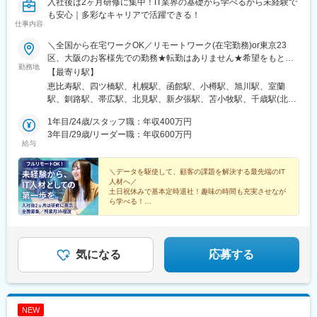
駅、明治神宮前駅、渋谷駅、飯田橋駅、有楽町駅、京成上野駅、
入社後は2ヶ月研修に集中！IT業界の基礎から学べるから未経験で
大森海岸駅、銀座一丁目駅、市場前駅、玉川上水駅、武蔵小山
も安心｜多彩なキャリアで活躍できる！
仕事内容
駅、赤羽駅、自由が丘駅、学芸大学駅、立飛駅、大泉学園駅、南
砂町駅、東京テレポート駅、新橋駅、新宿三丁目駅、新宿駅(東京
＼全国から在宅ワークOK／リモートワーク(在宅勤務)or東京23
メトロ)、秋葉原駅、大手町駅(東京都)、秋津駅、高幡不動駅、豊
区、大阪のお客様先での勤務★転勤はありません★希望をもとに
田駅、吉祥寺駅、後楽園駅、池袋駅、錦糸町駅、立川北駅、北千
勤務地
配属先を決定します★リモートワーク率5割★フルリモートの場合
【最寄り駅】
住駅、佐野市駅、氏家駅、宇都宮大学陽東キャンパス駅、江曽島
は通勤不要※入社後2ヶ月研修は東京にて実施、その後はスキルに
恵比寿駅、四ツ橋駅、札幌駅、函館駅、小樽駅、旭川駅、室蘭
駅、石動駅、西鉄久留米駅、大保駅、天拝山駅、東中間駅、唐人
応じてリモートワーク可※研修終了後も東京本社での勤務が必要な
駅、釧路駅、帯広駅、北見駅、新夕張駅、苫小牧駅、千歳駅(北海
町駅、西鉄福岡駅、竹下駅、福間駅、折尾駅、スペースワールド
場合あり■本社東京都渋谷区東3-9-19 VORT恵比寿maxim 3階『恵
道)、青森駅、八戸駅、弘前駅、五所川原駅、盛岡駅、花巻駅、北
駅、大牟田駅、大橋駅(福岡県)、博多駅、戸畑駅、小倉駅(福岡
比寿駅』徒歩4分■大阪支社大阪府大阪市西区新町1-2-9日宝四ツ橋
1年目/24歳/スタッフ職：年収400万円
上駅、宮古駅、盛駅、久慈駅、仙台駅、石巻駅、杜せきのした
県)、郡山駅(福島県)、伊達駅、別府駅(兵庫県)、西神中央駅、神戸
新町ビル8階1号室『四ツ橋駅』徒歩3分
3年目/29歳/リーダー職：年収600万円
駅、新田駅(宮城県)、多賀城駅、気仙沼駅、いわき駅、郡山駅(福
三宮駅(阪神)、甲子園駅、仁川駅、学園都市駅、ハーバーランド
給与
島県)、福島駅(福島県)、会津若松駅、須賀川駅、白河駅、喜多方
駅、道場南口駅、飾磨駅、浦添前田駅、てだこ浦西駅、小禄駅、
駅、秋田駅、横手駅、能代駅、湯沢駅、大久保駅(秋田県)、鷹ノ巣
古島駅、おもろまち駅、木曽川駅、栄生駅、栄町駅(愛知県)、名古
＼データを駆使して、顧客の課題を解決する最先端のIT
駅、山形駅、鶴岡駅、酒田駅、米沢駅、天童駅、さくらんぼ東根
屋駅、東海通駅、西高蔵駅、大須観音駅、岡山駅前駅、京都駅、
人材へ／
駅、寒河江駅、新庄駅、水戸駅、つくば駅、日立駅、勝田駅、土
水道町駅、熊本駅前駅、東飯能駅、南四日市駅、鹿児島中央駅、
土日祝休みで基本定時退社！趣味の時間も充実させなが
浦駅、古河駅、取手駅、下館駅、笹川駅、牛久駅、龍ケ崎市駅、
ら学べる！
綱島駅、新高島駅、下飯田駅、馬車道駅、海老名駅(相模線)、横須
多くの同期と一緒に入社で安心！
守谷駅、水海道駅、宇都宮駅、小山駅、栃木駅、足利駅、佐野
賀駅、茅ケ崎駅、溝の口駅、川崎駅、石上駅、新静岡駅、新浜松
駅、那須塩原駅、鹿沼駅、真岡駅、下今市駅、西那須野駅、高崎
駅、津田沼駅、千葉駅、京成船橋駅、公園駅、茨木駅、なんば駅
◎異業種出身が99%＆20代活躍中
駅、前橋駅、太田駅(群馬県)、伊勢崎駅、桐生駅、館林駅、渋川
◎入社後はITの基礎研修からスタート
(地下鉄)、高槻市駅、日本橋駅(大阪府)、梅田駅(地下鉄)、西梅田
駅、川口駅、川越駅、所沢駅、越谷駅、草加駅、春日部駅、上尾
◎フルリモートOK
気になる
応募する
駅、長崎駅前駅、虎ノ門駅、原宿駅、神泉駅、牛込神楽坂駅、銀
駅、熊谷駅、浦和駅、新座駅、狭山市駅、入間市駅、三郷駅(埼玉
座駅、上野駅、大森駅(東京都)、桜街道駅、西小山駅、赤羽岩淵
県)、深谷駅、朝霞台駅、戸田駅(埼玉県)、ふじみ野駅、鴻巣駅、
駅、九品仏駅、高松駅(東京都)、台場駅、汐留駅、新宿御苑前駅、
坂戸駅(埼玉県)、八潮駅、志木駅、飯能駅、下北沢駅、練馬駅、蒲
新宿西口駅、岩本町駅、東京駅、新秋津駅、程久保駅、春日駅(東
田駅、葛西駅、北千住駅、荻窪駅、大山駅(東京都)、八王子駅、豊
京都)、住吉駅(東京都)、立川駅、陽東３丁目駅、朝倉街道駅、通
NEW
洲駅、亀有駅、品川駅、町田駅、赤羽駅、新宿駅、中野駅(東京