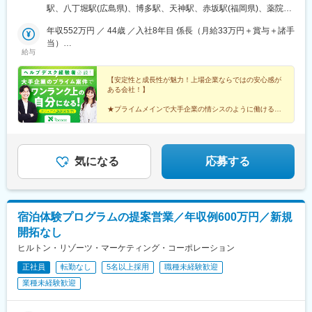
転居を伴う転勤はありません。【大阪本社】大阪府大阪市中央区
駅、八丁堀駅(広島県)、博多駅、天神駅、赤坂駅(福岡県)、薬院
西心斎橋2-1-5 日本生命御堂筋八幡町ビル3F【東京本社】東京都
駅、渡辺通駅、東京駅、新宿駅、渋谷駅、池袋駅、上野駅、品川
港区芝2-5-6 芝256スクエアビル3F/4F
年収552万円 ／ 44歳 ／入社8年目 係長（月給33万円＋賞与＋諸手
駅、秋葉原駅、立川駅、吉祥寺駅、八王子駅、浜松町駅、大門駅
当）
(東京都)、日本橋駅(東京都)、三田駅(東京都)、田町駅(東京都)、蒲
給与
年収480万円 ／ 30歳 ／入社4年目 主任（月給30万円＋賞与＋諸手
田駅、御茶ノ水駅、水天宮前駅、茅場町駅、恵比寿駅、新子安
当）
駅、武蔵中原駅、鴨居駅、横浜駅、川崎駅、新横浜駅、小田原
【安定性と成長性が魅力！上場企業ならではの安心感が
駅、藤沢駅、千葉駅、船橋駅、柏駅、松戸駅、大宮駅(埼玉県)、大
ある会社！】
阪駅、梅田駅(地下鉄)、新大阪駅、天王寺駅、ＪＲ難波駅、京橋駅
(大阪府)、大阪阿部野橋駅、堺東駅、千里中央駅(北大阪急行)、四
★プライムメインで大手企業の情シスのように働ける★
チーム参画★固定残業なし★50種類もの資格手当★年休
ツ橋駅、守口駅、大日駅、本町駅、向日町駅、京都駅、烏丸駅、
128日★残業少なめ★副業OK★賞与4.1ヶ月分支給（昨
京都河原町駅、山科駅、丹波口駅、西大路駅、南草津駅、草津駅
年実績）
(滋賀県)、石山駅、三ノ宮駅、神戸三宮駅(阪神)、西宮北口駅、明
石駅、伏見駅(愛知県)、祇園駅(福岡県)、天神南駅、西鉄福岡駅、
気になる
応募する
二重橋前駅、南新宿駅、神泉駅、東池袋駅、稲荷町駅(東京都)、高
輪ゲートウェイ駅、末広町駅(東京都)、立川北駅、京王八王子駅、
赤羽橋駅、三越前駅、京急蒲田駅、新御茶ノ水駅、人形町駅、代
官山駅、京急新子安駅、新高島駅、緑町駅、石上駅、京成千葉
宿泊体験プログラムの提案営業／年収例600万円／新規
駅、京成船橋駅、大阪梅田駅(阪神線)、大阪梅田駅(阪急線)、西中
開拓なし
島南方駅、天王寺駅前駅、なんば駅(地下鉄)、千里中央駅(大阪モ
ノレール)、土居駅(大阪府)、堺筋本町駅、東向日駅、四条駅(京都
ヒルトン・リゾーツ・マーケティング・コーポレーション
市営)、祇園四条駅、四宮駅、梅小路京都西駅、唐橋前駅、三宮駅
正社員
転勤なし
5名以上採用
職種未経験歓迎
(神戸新交通)、三宮・花時計前駅、山陽明石駅、丸の内駅(愛知
業種未経験歓迎
県)、大阪難波駅、猿猴橋町駅、立町駅、大手町駅(東京都)、代々
木駅、都電雑司ケ谷駅、京成上野駅、岩本町駅、立川南駅、御成
門駅、蓮沼駅、小川町駅(東京都)、子安駅、高島町駅、栄町駅(千