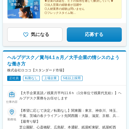
院駅、丸の内駅(愛知県)、祇園駅(福岡県)、櫛田神社前駅、京阪山
あります。明確な評価軸のため、目標を意識しやすく高いモチベ
★企業の課題を、ヒトの採用を通じて解決していく★
猿猴橋町駅、櫛田神社前駅
◎法人営業の経験者が活躍中
科駅、本八幡駅(都営線)、東梅田駅、北１２条駅、松風町駅、広瀬
ーションを維持しながら業務に取り組めます。
◎人材業界の経験は問いません
通駅、東宿郷駅、東北沢駅、京成関屋駅、新宿三丁目駅、都電雑
◎フレックスタイム制
司ケ谷駅、京成上野駅、立川南駅、茅場町駅、京橋駅(東京都)、東
◎月給35.8万円以上／インセンティブあり
◎ワーキングペアレンツが多数活躍
海神駅、栄町駅(千葉県)、汐入駅、高島町駅、電鉄富山駅、広小路
◎育児手当金支給あり（最大月10万円）
駅(富山県)、七ツ屋駅、新福井駅、第一通り駅、日吉町駅、駅前
駅、名鉄名古屋駅、河内永和駅、大阪梅田駅(阪神線)、東寺駅、阪
気になる
応募する
神国道駅、西新町駅、高速神戸駅、芦屋駅(阪神線)、西川緑道公園
駅、猿猴橋町駅、高知橋駅、大手町駅(愛媛県)、天神南駅、桜島桟
橋通駅、二本木口駅、五島町駅、中佐世保駅、末広町駅(東京都)、
下落合駅、武蔵溝ノ口駅、なんば駅(南海線)、長堀橋駅、天王寺駅
ヘルプデスク／賞与4.1ヵ月／大手企業の情シスのよう
前駅、栄駅(愛知県)、呉服町駅(福岡県)、四宮駅、京成八幡駅
な働き方
株式会社ロココ【スタンダード市場】
正社員
転勤なし
上場企業
5名以上採用
【大手企業直請／残業月平均11.6ｈ（1分単位で残業代支給）】ヘ
ルプデスク業務をお任せします
仕事内容
【希望に応じて決定／転勤なし】関東圏：東京、神奈川、埼玉、
千葉、茨城の各クライアント先関西圏：大阪、滋賀、京都、兵
勤務地
庫、奈良の各クライアント先※他にも三重、広島、福岡の各クライ
【最寄り駅】
アント先もございます。※希望に応じて、勤務地を決定します。※
芝公園駅、心斎橋駅、広島駅、本通駅、紙屋町東駅、紙屋町西