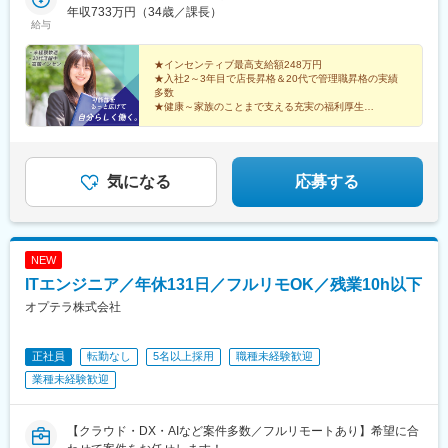
駅、武蔵小杉駅、中野駅(東京都)、大門駅(東京都)、西日暮里駅、
【神奈川県】横浜店【千葉県】成田店／津田沼店／稲毛店／千葉
年収733万円（34歳／課長）
駅、名鉄岐阜駅、東岸和田駅、堺東駅、博多駅、箱崎駅、大橋駅
給与
五反田駅、中目黒駅、泉岳寺駅、立川駅、小竹向原駅、二子玉川
中央店／柏店／松戸店【茨城県】神栖店／鹿嶋店／神栖知手店
(福岡県)、天神南駅、春日原駅、唐人町駅、千早駅、西鉄久留米
駅、四ツ谷駅、あざみ野駅、湘南台駅、日吉駅(神奈川県)、溝の口
【静岡県】浜松萩丘店／浜松北口店【岐阜県】岐阜店【福岡県】
駅、吉塚駅、西鉄香椎駅、宮崎駅、大分駅、西太子堂駅、とうき
駅、藤沢本町駅、長津田駅、登戸駅、戸塚駅、海老名駅(相模線)、
博多駅前店／博多駅筑紫口店／吉塚店／箱崎駅前店／千早駅前店
★インセンティブ最高支給額248万円
ょうスカイツリー駅、立川南駅、牛込神楽坂駅、新宿西口駅、上
★入社2～3年目で店長昇格＆20代で管理職昇格の実績
大和駅(神奈川県)、菊名駅、大船駅、橋本駅(神奈川県)、上大岡
／香椎駅前店天神三越前店／唐人店／大橋駅前店／春日原駅前店
野御徒町駅、横浜駅、新津田沼駅、京成稲毛駅、京成千葉駅、浜
多数
駅、中央林間駅、センター南駅、川崎駅、幕張本郷駅、稲毛駅、
／久留米西口店※Apaman Leasing株式会社へ在籍出向ーーーーー
松駅、岐阜駅、東比恵駅、箱崎九大前駅、祇園駅(福岡県)、西鉄福
★健康～家族のことまで支える充実の福利厚生
千葉駅、新松戸駅、浦安駅(千葉県)、北習志野駅、京成船橋駅、京
ーーーーーーーーーーーーーーーーーーーー【受動喫煙対策】敷
★経験に合わせた研修あり
岡駅、春日駅(福岡県)、西鉄千早駅、馬出九大病院前駅、香椎駅、
成津田沼駅、新浦安駅、新鎌ケ谷駅、市川駅、舞浜駅、初石駅、
地内全面禁煙
新宿駅、上野広小路駅、千葉中央駅、第一通り駅、箱崎宮前駅、
南流山駅、本八幡駅(都営線)、船橋駅、西船橋駅、久喜駅、川口
櫛田神社前駅、天神駅、香椎宮前駅
駅、南越谷駅、天下茶屋駅、千種駅、伏見駅(愛知県)、栄駅(愛知
気になる
応募する
県)、東梅田駅、阿倍野駅(阪堺線)、今宮戎駅、鶴橋駅、京橋駅(大
阪府)、南方駅(大阪府)、上小田井駅、上飯田駅、鶴舞駅、藤が丘
駅(愛知県)、金山駅(愛知県)、国際センター駅、谷津駅、流山おお
たかの森駅、藤沢駅、大阪駅、なんば駅(地下鉄)、天王寺駅、新大
NEW
阪駅、新今宮駅、本町駅、大阪阿部野橋駅、中百舌鳥駅、江坂
駅、弁天町駅、西九条駅、千里中央駅(北大阪急行)、茨木駅、北新
ITエンジニア／年休131日／フルリモOK／残業10h以下
地駅、名鉄名古屋駅、近鉄名古屋駅、豊橋駅、刈谷駅、赤池駅(愛
オプテラ株式会社
知県)、星ケ丘駅(愛知県)、高蔵寺駅、博多駅、天神駅、小倉駅(福
岡県)、福岡空港駅(鉄道)、姪浜駅、西新駅、天神南駅、大橋駅(福
岡県)、中洲川端駅、千早駅、青井駅、北参道駅、浜松町駅、西日
正社員
転勤なし
5名以上採用
職種未経験歓迎
暮里駅(舎人ライナー)、祐天寺駅、江古田駅、二子新地駅、阿倍野
業種未経験歓迎
駅(地下鉄)、鴫野駅、西中島南方駅、丸の内駅(愛知県)、小田井
駅、上前津駅、東別院駅、新今宮駅前駅、なかもず駅、千鳥橋
駅、千里中央駅(大阪モノレール)、新豊橋駅、祇園駅(福岡県)、西
【クラウド・DX・AIなど案件多数／フルリモートあり】希望に合
鉄福岡駅、渡辺通駅、櫛田神社前駅、西鉄千早駅、竹橋駅、御成