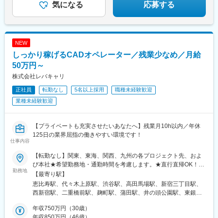
代/iOSエンジニア：月給237,000円→月給287,000円（＋50,000
駅、川口駅、川越駅、所沢駅、越谷駅、草加駅、春日部駅、上尾
気になる
応募する
円/月）・20代/Androidエンジニア：月給316,000円→月給
駅、熊谷駅、浦和駅、新座駅、狭山市駅、入間市駅、三郷駅(埼玉
374,000円（＋58,000円/月）・30代/Javaエンジニア（上流）：
県)、深谷駅、朝霞台駅、戸田駅(埼玉県)、ふじみ野駅、鴻巣駅、
月給340,000円→月給418,000円（＋78,000円/月）
坂戸駅(埼玉県)、八潮駅、志木駅、飯能駅、下北沢駅、練馬駅、蒲
田駅、葛西駅、北千住駅、荻窪駅、大山駅(東京都)、八王子駅、豊
NEW
洲駅、亀有駅、品川駅、町田駅、赤羽駅、新宿駅、中野駅(東京
しっかり稼げるCADオペレーター／残業少なめ／月給
都)、池袋駅、目黒駅、錦糸町駅、渋谷駅、調布駅、上野駅、小平
駅、立川駅、日本橋駅(東京都)、吉祥寺駅、多摩センター駅、青梅
50万円～
駅、国分寺駅、武蔵小金井駅、昭島駅、東京駅、国立駅、玉川上
株式会社レバキャリ
水駅、東久留米駅、船橋駅、松戸駅、市川駅、柏駅、五井駅、千
正社員
転勤なし
5名以上採用
職種未経験歓迎
葉駅、流山おおたかの森駅、八千代台駅、習志野駅、浦安駅(千葉
県)、愛宕駅(千葉県)、木更津駅、成田駅、我孫子駅、鎌ケ谷駅、
業種未経験歓迎
印西牧の原駅、四街道駅、銚子駅、藤沢駅、横須賀駅、横浜駅、
相模原駅、川崎駅、平塚駅、茅ケ崎駅、大和駅(神奈川県)、本厚木
駅、小田原駅、鎌倉駅、秦野駅、座間駅、伊勢原駅、逗子駅、三
【プライベートも充実させたいあなたへ】残業月10h以内／年休
崎口駅、長野駅、松本駅、上田駅、佐久平駅、飯田駅(長野県)、豊
125日の業界屈指の働きやすい環境です！
仕事内容
科駅、中野松川駅、飯山駅、須坂駅、広丘駅、甲府駅、竜王駅、
石和温泉駅、富士山駅、山梨市駅、都留市駅、韮崎駅、大月駅、
【転勤なし】関東、東海、関西、九州の各プロジェクト先、およ
富山駅、越中中川駅、砺波駅、黒部駅、魚津駅、滑川駅、金沢
び本社★希望勤務地・通勤時間を考慮します。★直行直帰OK！
駅、福井駅(福井県)、敦賀駅、浜松駅、静岡駅、富士駅、沼津駅、
勤務地
★U・Iターン歓迎！住宅手当あり★全国出張が可能な方には充実
【最寄り駅】
磐田駅、藤枝駅、岡崎駅、豊橋駅、名古屋駅、刈谷市駅、名鉄一
手当あり◎▼プロジェクト先【関東】東京、埼玉、千葉、神奈川
恵比寿駅、代々木上原駅、渋谷駅、高田馬場駅、新宿三丁目駅、
宮駅、三河安城駅、岐阜駅、各務ケ原駅、多治見駅、可児駅、四
など【東海】愛知【関西】大阪【九州】福岡▼本社東京都品川区
西新宿駅、二重橋前駅、麹町駅、蒲田駅、井の頭公園駅、東銀座
日市駅、津駅、名張駅、布施駅、豊中駅、吹田駅(東海道本線)、梅
東品川2-1-11 ハーバープレミアムビル5階
駅、日暮里駅(舎人ライナー)、都電雑司ケ谷駅、平井駅(東京都)、
田駅(地下鉄)、茨木駅、京都駅、宇治駅(奈良線)、亀岡駅、奈良
年収750万円（30歳）
船堀駅、押上駅、木場駅(東京都)、清澄白河駅、有楽町駅、豊洲
駅、天理駅、和歌山駅、姫路駅、西宮駅(ＪＲ線)、尼崎駅(東海道
年収850万円（46歳）