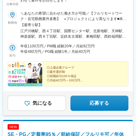
わせて案件をお任せします！
門駅、新桜台駅、梅田駅(地下鉄)、蒲生四丁目駅、天王寺駅前駅、
仕事内容
動物園前駅、白鷺駅、駅前駅、薬院駅、呉服町駅(福岡県)、香椎宮
＼あなたの希望に合わせた働き方が可能／【フルリモートワー
前駅
ク・在宅勤務案件多数】 ※プロジェクトにより異なります■本
勤務地
社：東京都新宿区山吹町346ー6 KAGURAZAKA VIGAS 5F┗「江
【最寄り駅】
戸川橋駅」から徒歩3分／「神楽坂駅」から徒歩8分■北海道支
江戸川橋駅、西４丁目駅、国際センター駅、北新地駅、天神駅、
店：北海道札幌市中央区南2条西五丁目31-1 RMBld. アクセス：
神楽坂駅、西８丁目駅、近鉄名古屋駅、東梅田駅、西鉄福岡駅、
「大通駅」から徒歩3分■愛知支店：愛知県名古屋市中村区名駅3-
狸小路駅、名古屋駅、大阪梅田駅(阪神線)、中洲川端駅
4-10 アルティメイト名駅1st アクセス：「国際センター駅」から
年収1100万円／PM職 経験20年／月給92万円
徒歩3分／「名古屋駅」から徒歩7分■大阪支店：大阪府大阪市北
年収480万円／PG職 経験1年／月給40万円
給与
区梅田1-1-3 大阪駅前第3ビル アクセス：「北新地駅」から徒歩
2分／「梅田駅」から徒歩5分■福岡支店：福岡県福岡市中央区天
神4-6-28 いちご天神ノースビル アクセス：「天神駅」から徒歩
◎上場企業グループ
◎案件選択制
6分／「西鉄福岡（天神）駅」から徒歩8分※転居を伴う転勤なし※
◎前職給与100％保証
オフィス敷地内全面禁煙※今回募集しているプロジェクトは47都
◎月給40万円～100万円
道府県すべてで勤務可能です
◎月平均残業8時間
◎フルリモート・フルフレックス案件あり
◎在宅手当や個人の資産形成も支援
～数字でわかる環境と実績。ここで人生を見据えた選択
気になる
応募する
を～
NEW
SE・PG／定着率95％／前給保証／フルリモ可／年休