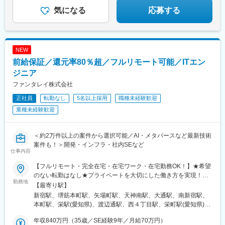
気になる
応募する
NEW
前給保証／還元率80％超／フルリモート可能／ITエン
ジニア
ファンタレイ株式会社
正社員
転勤なし
5名以上採用
職種未経験歓迎
業種未経験歓迎
＜約2万件以上の案件から選択可能／AI・メタバースなど最新技術
案件も！＞開発・インフラ・社内SEなど
仕事内容
【フルリモート・完全在宅・在宅ワーク・在宅勤務OK！】★希望
のない転勤はなし★プライベートを大切にした働き方を実現！★
勤務地
東京・大阪・名古屋・北海道・福岡など全国の希望の勤務地で希
【最寄り駅】
望の働き方ができます！★入社後に本人希望で上京や地方への引
新宿駅、堺筋本町駅、矢場町駅、天神南駅、大通駅、南新宿駅、
っ越しした方も複数名いて、その人に合った働き方を実現！
本町駅、栄駅(愛知県)、渡辺通駅、西４丁目駅、栄町駅(愛知県)、
★U・Iターン歓迎★受動喫煙対策：あり（全拠点）【東京本社】
薬院駅、バスセンター前駅
東京都新宿区西新宿1-20-3 西新宿高木ビル8F└各線「新宿」駅よ
年収840万円（35歳／SE経験9年／月給70万円）