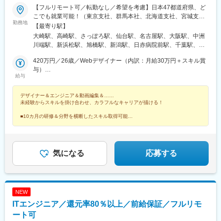
【フルリモート可／転勤なし／希望を考慮】日本47都道府県、ど
駅、徳島駅、阿南駅、鳴門駅、久留米駅、小倉駅(福岡県)、大牟田
こでも就業可能！（東京支社、群馬本社、北海道支社、宮城支
駅、筑紫駅、天神駅、大分駅、別府駅(大分県)、中津駅(大分県)、
勤務地
社、茨城支社、愛知支社、大阪支社、福岡支社、新潟支社、広島
【最寄り駅】
宮崎駅、延岡駅、都城駅、鹿児島駅、熊本駅、佐賀駅、長崎駅(長
支社、静岡支店、沖縄支店、千葉支店、神奈川支店、熊本支店、
崎県)、佐世保駅、那覇空港駅(鉄道)、秋葉原駅、高田馬場駅、綾
大崎駅、高崎駅、さっぽろ駅、仙台駅、名古屋駅、大阪駅、中洲
石川支店または各拠点近郊のプロジェクト先）★リモートワーク
瀬駅、豊田駅、溝の口駅、なんば駅(地下鉄)、心斎橋駅、天王寺
川端駅、新浜松駅、旭橋駅、新潟駅、日赤病院前駅、千葉駅、新
実施中（プロジェクトによる）※一部フルリモートあり★Ｕ＆Ｉタ
駅、金山駅(愛知県)、伏見駅(愛知県)、博多駅、中洲川端駅、山科
高島駅、金沢駅、辛島町駅、烏丸駅、長野駅、三宮・花時計前
ーン歓迎★転居を伴う転勤なし★受動喫煙対策：屋内全面禁煙ま
420万円／26歳／Webデザイナー（内訳：月給30万円＋スキル賞
駅、久喜駅、本八幡駅(総武線)、大宮駅(埼玉県)、代官山駅、さっ
駅、松山市駅、高松駅(香川県)、近鉄四日市駅、札幌駅、バスセン
たは分煙（プロジェクトによる）★駐車場あり・マイカー通勤
与）
ぽろ駅、函館駅前駅、津軽五所川原駅、田茂山駅、あおば通駅、
ター前駅、大通駅、北１２条駅、あおば通駅、宮城野通駅、東仙
給与
OK（プロジェクトによる）
800万円／29歳／UI/UX・フルスタックデザイナー
曽根田駅、鷹巣駅、工機前駅、佐貫駅、宇都宮駅東口駅、今市
台駅、勾当台公園駅、長町南駅、東北福祉大前駅、大河原駅(宮城
駅、中央前橋駅、西桐生駅、北朝霞駅、池ノ上駅、蓮沼駅、西葛
県)、泉中央駅、連坊駅、寺尾駅、群馬総社駅、前橋大島駅、東武
デザイナー＆エンジニア＆動画編集＆……
西駅、牛田駅(東京都)、板橋区役所前駅、京王八王子駅、北品川
和泉駅、西小泉駅、城東駅、新伊勢崎駅、小山駅、刈谷駅、藤川
未経験からスキルを掛け合わせ、カラフルなキャリアが描ける！
駅、赤羽岩淵駅、新宿駅(東京メトロ)、東池袋駅、不動前駅、住吉
駅、二川駅、吉良吉田駅、多屋駅、神領駅、楽田駅、国際センタ
駅(東京都)、六本木一丁目駅、布田駅、稲荷町駅(東京都)、立川北
ー駅、市役所前駅(広島県)、西新駅、博多駅、天神駅、櫛田神社前
■10カ月の研修＆分野を横断したスキル取得可能
■健康経営優良法人や成長企業ランキングなど受賞多数
駅、三越前駅、二重橋前駅、桜街道駅、京成船橋駅、京成千葉
駅、神奈川駅、井土ケ谷駅、みなとみらい駅、太田駅(群馬県)、安
■シンガポールにも進出予定！海外案件も挑戦可能！
駅、北習志野駅、野田市駅、京成成田駅、仲ノ町駅、逸見駅、新
中駅、井野駅(群馬県)、常陸多賀駅、阿字ケ浦駅、赤塚駅、鶴舞
高島駅、京急川崎駅、北茅ケ崎駅、和田塚駅、入谷駅(神奈川県)、
駅、平田町駅、今池駅(愛知県)、天神川駅、立町駅、天神南駅、五
逗子・葉山駅、西松本駅、岩村田駅、南豊科駅、上大月駅、志貴
郎丸駅、熊西駅、堺筋本町駅、中崎町駅、天満橋駅、心斎橋駅、
気になる
応募する
野中学校前駅、新魚津駅、北鉄金沢駅、福井駅、新浜松駅、新静
北新地駅、相川駅、新大阪駅、上新庄駅、萩原天神駅、播磨高岡
岡駅、新豊橋駅、近鉄名古屋駅、尾張一宮駅、名鉄岐阜駅、名電
駅、中央市場前駅、甲子園駅、井原里駅、綾川駅、東池袋駅、中
各務原駅、新可児駅、ＪＲ河内永和駅、大阪梅田駅(阪急線)、九条
野坂上駅、渋谷駅、東日本橋駅、学芸大学駅、神谷町駅、西新宿
駅(京都府)、田中口駅、山陽姫路駅、西宮駅、山陽明石駅、ハーバ
駅、初石駅、六本木駅、高円寺駅、大山駅(東京都)、日吉駅(神奈
NEW
ーランド駅、宝塚南口駅、新伊丹駅、芦屋川駅、上栄町駅、新八
川県)、北品川駅、豊洲駅、新川崎駅、白山駅(東京都)、汐留駅、
ITエンジニア／還元率80％以上／前給保証／フルリモ
日市駅、倉敷駅、岡山駅前駅、電鉄出雲市駅、高知駅前駅、宮田
芝公園駅、広尾駅、東銀座駅、竹芝駅、御成門駅、白金高輪駅、
町駅、高松築港駅、眉山ロープウェイ山麓駅、西鉄福岡駅、鹿児
銀座駅、有楽町駅、信濃吉田駅、朝陽駅、桐原駅(長野県)、川中島
ート可