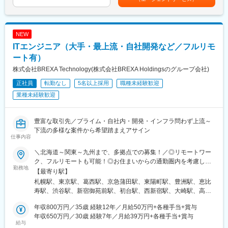
日市駅、折尾駅、新宮中央駅、中洲川端駅、鹿児島中央駅前駅、
大山駅(鹿児島県)、指宿駅、川内駅(鹿児島県)、嘉例川駅、出水
駅、吉松駅、国分駅(鹿児島県)、大隅横川駅、阿久根駅、鹿児島
NEW
駅、市立病院前駅(鹿児島県)、加治木駅、霧島神宮駅、熊本駅、阿
蘇駅、八代駅、人吉駅、水前寺公園駅、肥後大津駅、原水駅、荒
ITエンジニア（大手・最上流・自社開発など／フルリモ
尾駅(熊本県)、南熊本駅、武蔵塚駅、宇土駅、高森駅、日奈久温泉
ート有）
駅、大分駅、由布院駅、別府駅(大分県)、中津駅(大分県)、賀来
株式会社BREXA Technology(株式会社BREXA Holdingsのグループ会社)
駅、日田駅、東中津駅、南由布駅、長崎駅前駅、佐世保駅、南風
崎駅、諫早駅、早岐駅、大三東駅、二重橋前駅、上野広小路駅、
正社員
転勤なし
5名以上採用
職種未経験歓迎
高輪ゲートウェイ駅、新宿御苑前駅、新橋駅、池袋駅、牛田駅(東
業種未経験歓迎
京都)、秋葉原駅、神泉駅、蔵前駅、とうきょうスカイツリー駅、
西日暮里駅、新日本橋駅、浜松町駅、日比谷駅、高島町駅、桜木
町駅、伊勢佐木長者町駅、江ノ島駅、由比ケ浜駅、川崎駅、日本
豊富な取引先／プライム・自社内・開発・インフラ問わず上流～
大通り駅、早雲山駅、千葉駅、舞浜駅、西船橋駅、成田駅、京成
下流の多様な案件から希望踏まえアサイン
船橋駅、初富駅、中浦和駅、春日部駅、東武日光駅、今市駅、中
仕事内容
央前橋駅、西中島南方駅、大阪梅田駅(阪神線)、阿倍野駅(地下
＼北海道～関東～九州まで、多拠点での募集！／◎リモートワー
鉄)、鴫野駅、大阪難波駅、大阪上本町駅、新今宮駅、大阪ビジネ
ク、フルリモートも可能！◎お住まいからの通勤圏内を考慮し、
スパーク駅、四ツ橋駅、公園東口駅、本町駅、山陽姫路駅、三宮
勤務地
配属先を決定します。【配属プロジェクト先】北海道：北海道
【最寄り駅】
駅(神戸市営)、みなと元町駅、鳴尾・武庫川女子大前駅、中山観音
（札幌）東北：宮城（仙台）関東：東京、神奈川、埼玉、千葉、
駅、宝塚南口駅、嵐電嵯峨駅、嵯峨嵐山駅、京都河原町駅、丸太
札幌駅、東京駅、葛西駅、京急蒲田駅、東陽町駅、豊洲駅、恵比
茨城県、栃木県、群馬県東海：愛知、岐阜、三重、静岡関西：大
町駅(京都市営)、山科駅、宇治駅(京阪線)、四条駅(京都市営)、八
寿駅、渋谷駅、新宿御苑前駅、初台駅、西新宿駅、大崎駅、高輪
阪、兵庫、京都、滋賀、和歌山、奈良中四国：広島、岡山、山
木西口駅、王寺駅、西田原本駅、上栄町駅、膳所駅、石山駅、大
台駅、荻窪駅、錦糸町駅、両国駅、三軒茶屋駅、浅草駅、末広町
口、香川、愛媛、徳島九州：福岡、熊本、大分※配属先や就業条件
年収800万円／35歳 経験12年／月給50万円+各種手当+賞与
津京駅、田中口駅、名鉄名古屋駅、久屋大通駅、東別院駅、新豊
駅(東京都)、稲荷町駅(東京都)、神田駅(東京都)、飯田橋駅、大手
は希望を考慮します※U・Iターン歓迎※引越費用会社負担（規定あ
年収650万円／30歳 経験7年／月給39万円+各種手当+賞与
橋駅、大曽根駅、大須観音駅、浅間町駅、伊勢市駅、中之郷駅、
町駅(東京都)、御茶ノ水駅、九段下駅、秋葉原駅、市ケ谷駅、半蔵
給与
り）※借上社宅制度あり（単身・家族で利用可）※いずれの配属先
あすなろう四日市駅、桑名駅、志摩横山駅、三島広小路駅、新浜
門駅、二重橋前駅、有楽町駅、東銀座駅、日本橋駅(東京都)、水天