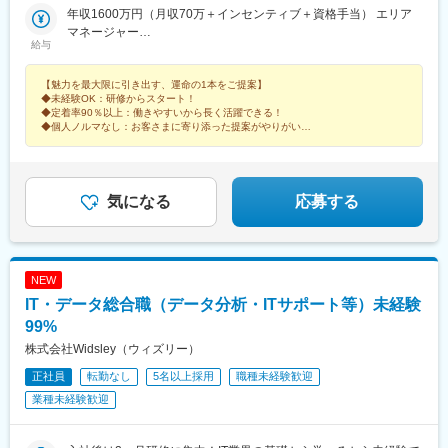
んばCITY店 他大阪府内15店舗＼エリアマネージャーが語る各エ
年収1600万円（月収70万＋インセンティブ＋資格手当） エリア
中駅、上前津駅、ひたち野うしく駅、水戸駅、東海駅、岡山駅、
リアの魅力／★20代の若いスタッフが中心で、年齢が近いため和
マネージャー
球場前駅(岡山県)、新加納駅、美濃青柳駅、土岐市駅、モレラ岐阜
給与
やかで活気のある雰囲気！仕事はもちろん、プライベートでも交
年収786万円（月収64万＋資格手当）スーパーバイザー／29歳／
駅、せきてらす前駅、宮崎駅、東寺駅、西院駅(阪急線)、通町筋
流が盛んです！ （関東エリア）＜募集店舗一覧＞■東北秋田、福
社歴5年
駅、荒尾駅(熊本県)、健軍町駅、熊本駅、肥後大津駅、海浦駅、群
【魅力を最大限に引き出す、運命の1本をご提案】
島■関東東京、神奈川、千葉、埼玉、茨城、栃木■中部静岡、愛
馬総社駅、佐賀駅、虹ノ松原駅、浦和駅、さいたま新都心駅、大
◆未経験OK：研修からスタート！
知、岐阜、三重■北陸石川、富山、新潟■関西大阪、兵庫■中国・
宮駅(埼玉県)、浦和美園駅、南浦和駅、藤の牛島駅、小手指駅、所
◆定着率90％以上：働きやすいから長く活躍できる！
四国岡山、島根■九州福岡、宮崎、長崎、佐賀、熊本、大分、鹿児
沢駅、志木駅、ふかや花園駅、西川口駅、越谷レイクタウン駅、
◆個人ノルマなし：お客さまに寄り添った提案がやりがいに
島、沖縄サンエー宮古島シティ ／沖縄県宮古島市平良下里2511-1
◆月9～10日休み：残業も少なめでプライベート充実！
北戸田駅、戸田公園駅、新三郷駅、朝霞駅、武蔵藤沢駅、鶴瀬
サンエー宮古島シティ 1F
駅、上尾駅、飯能駅、泊駅(三重県)、南が丘駅、甲府駅、帖佐駅、
鹿児島中央駅前駅、羽後本荘駅、亀田駅、伊勢原駅、新綱島駅、
横浜駅、たまプラーザ駅、ゆめが丘駅、京急鶴見駅、鴨居駅、海
気になる
応募する
老名駅(相鉄・小田急)、大船駅、平塚駅、汐入駅、みなとみらい
駅、青葉台駅、センター北駅、北茅ケ崎駅、本厚木駅、相武台前
駅、武蔵溝ノ口駅、京急川崎駅、藤沢駅、静岡駅、浜松駅、舞阪
駅、自動車学校前駅、野町駅、野々市駅(ＩＲいしかわ鉄道線)、宇
NEW
野気駅、森本駅、良川駅、小松駅、千葉ニュータウン中央駅、南
IT・データ総合職（データ分析・ITサポート等）未経験
酒々井駅、新津田沼駅、成田駅、京成千葉駅、稲毛海岸駅、幕張
豊砂駅、南船橋駅、船橋駅、柏の葉キャンパス駅、逆井駅、南柏
99%
駅、新浦安駅、地区センター駅、ちはら台駅、木更津駅、宇野辺
株式会社Widsley（ウィズリー）
駅、りんくうタウン駅、なんば駅(南海線)、長原駅(大阪府)、高槻
正社員
転勤なし
5名以上採用
職種未経験歓迎
駅、忍ケ丘駅、大日駅、河内天美駅、大阪難波駅、近鉄日本橋
駅、大阪梅田駅(阪急線)、大阪駅、近鉄八尾駅、和泉中央駅、滝尾
業種未経験歓迎
駅、大分駅、長崎駅(長崎県)、大塔駅、大村駅(長崎県)、出雲市
駅、高浜駅(島根県)、松江駅、辰巳駅、虎ノ門ヒルズ駅、国分寺