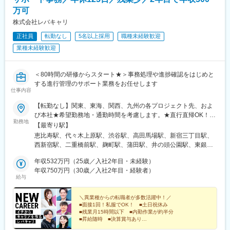
万可
株式会社レバキャリ
正社員
転勤なし
5名以上採用
職種未経験歓迎
業種未経験歓迎
＜80時間の研修からスタート★＞事務処理や進捗確認をはじめと
する進行管理のサポート業務をお任せします
仕事内容
【転勤なし】関東、東海、関西、九州の各プロジェクト先、およ
び本社★希望勤務地・通勤時間を考慮します。★直行直帰OK！
勤務地
★U・Iターン歓迎！住宅手当あり★全国出張が可能な方には充実
【最寄り駅】
手当あり◎▼プロジェクト先【関東】東京、埼玉、千葉、神奈川
恵比寿駅、代々木上原駅、渋谷駅、高田馬場駅、新宿三丁目駅、
など【東海】愛知【関西】大阪【九州】福岡▼本社東京都品川区
西新宿駅、二重橋前駅、麹町駅、蒲田駅、井の頭公園駅、東銀座
東品川2-1-11 ハーバープレミアムビル5階
駅、日暮里駅(舎人ライナー)、都電雑司ケ谷駅、平井駅(東京都)、
年収532万円（25歳／入社2年目・未経験）
船堀駅、押上駅、木場駅(東京都)、清澄白河駅、有楽町駅、豊洲
年収750万円（30歳／入社2年目・経験者）
駅、南砂町駅、綾瀬駅、三田駅(東京都)、森下駅(東京都)、高輪台
給与
駅、新木場駅、北千住駅、大崎駅、国分寺駅、東京ビッグサイト
駅、亀戸駅、テレコムセンター駅、六本木駅、田町駅(東京都)、白
＼異業種からの転職者が多数活躍中！／
金高輪駅、高輪ゲートウェイ駅、神谷町駅、外苑前駅、国立駅、
■面接1回！私服でOK！ ■土日祝休み
南新宿駅、初台駅、千駄ケ谷駅、曙橋駅、国立競技場駅、四谷三
■残業月15時間以下 ■内勤作業が約半分
丁目駅、西荻窪駅、富士見ケ丘駅、荻窪駅、神保町駅、淡路町
■昇給随時 ■決算賞与あり
■ワークライフバランス抜群の環境
駅、秋葉原駅、市ケ谷駅、九段下駅、上野御徒町駅、昭和島駅、