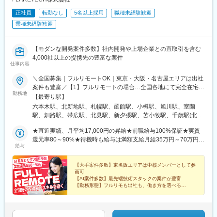
正社員
転勤なし
5名以上採用
職種未経験歓迎
業種未経験歓迎
【モダンな開発案件多数】社内開発や上場企業との直取引を含む
4,000社以上の提携先の豊富な案件
仕事内容
＼全国募集｜フルリモートOK｜東京・大阪・名古屋エリアは出社
案件も豊富／【1】フルリモートの場合…全国各地にて完全在宅勤
勤務地
務が可能！強制的な出社日もありません。【2】出社の場合…本
【最寄り駅】
社、大阪支店、もしくは東京・大阪・名古屋エリアの各プロジェ
六本木駅、北新地駅、札幌駅、函館駅、小樽駅、旭川駅、室蘭
クト先※転居を伴う転勤はなし※プロジェクトは希望や適性を考慮
駅、釧路駅、帯広駅、北見駅、新夕張駅、苫小牧駅、千歳駅(北海
して決定！プロジェクトによって自社内勤務も可能◎※現在は
道)、青森駅、八戸駅、弘前駅、五所川原駅、盛岡駅、花巻駅、北
75.6%の社員がリモートワークにて勤務中！＜リモートワーク率
★直近実績、月平均17,000円の昇給★前職給与100%保証★実質
上駅、宮古駅、盛駅、久慈駅、仙台駅、石巻駅、杜せきのした
＞フルリモート64.0%、リモート×出社11.6%、フル出社
還元率80～90%★待機時も給与は満額支給月給35万円～70万円＋
駅、新田駅(宮城県)、多賀城駅、気仙沼駅、いわき駅、郡山駅(福
給与
24.4%――希望する働き方を選べます。北は北海道、南は沖縄ま
交通費など各種手当※想定年収：4,200,000円～10,560,000円※経
島県)、福島駅(福島県)、会津若松駅、須賀川駅、白河駅、喜多方
で全国47都道府県に社員が在籍。特に東京・大阪・名古屋エリア
験・能力等を考慮の上で決定します。※上記金額には、みなし残業
駅、秋田駅、横手駅、能代駅、湯沢駅、大久保駅(秋田県)、鷹ノ巣
では出社ベースの上流案件が豊富で、大手クライアント先に常駐
手当（50時間分・104,000円～212,000円）を含みます。超過分は
【大手案件多数】東名阪エリアは中核メンバーとして参
駅、山形駅、鶴岡駅、酒田駅、米沢駅、天童駅、さくらんぼ東根
画可
し、中核メンバーとして参画するチャンスも！クライアントと直
別途追加支給します。┗残業時間は月平均10時間、多い時でも20
駅、寒河江駅、新庄駅、水戸駅、つくば駅、日立駅、勝田駅、土
【AI案件多数】最先端技術スタックの案件が豊富
接やりとりしながら要件定義や設計から携わるため、上流工程や
時間程度と安定しております★単価連動型の給与体系ではないた
浦駅、古河駅、取手駅、下館駅、笹川駅、牛久駅、龍ケ崎市駅、
【勤務形態】フルリモも出社も、働き方を選べる
PM/PLを目指す方には出社ベースの案件が近道です。【本社】東
め、万が一待機になってもその間の給与は満額支給しています。
【前給保証】実質還元率80～90%＆月平均1.7万円の昇
守谷駅、水海道駅、宇都宮駅、小山駅、栃木駅、足利駅、佐野
給実績
京都港区西麻布3丁目21-20 霞町コーポB1【大阪支店】大阪府大
＜1年間の昇給事例をご紹介！＞・20代/フロントエンドエンジニ
駅、那須塩原駅、鹿沼駅、真岡駅、下今市駅、西那須野駅、高崎
【WLB】年休126日＆残業月10h
阪市北区梅田1丁目2-2 大阪駅前第2ビル12-12
ア：月給274,000円→月給362,000円（＋88,000円/月）・20
駅、前橋駅、太田駅(群馬県)、伊勢崎駅、桐生駅、館林駅、渋川