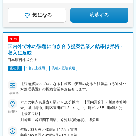
★定着率95％★原則定時退社★5～9連休あり
気になる
応募する
NEW
国内外で水の課題に向き合う提案営業／結果は昇格・
収入に反映
日本原料株式会社
正社員
5名以上採用
業種未経験歓迎
【課題解決のプロになる】幅広い実績のある自社製品（ろ過材や
水処理装置）の提案営業をお任せします。
仕事内容
どこの拠点も最寄り駅から10分以内！【国内営業】・川崎本社神
奈川県川崎市川崎区東田町1-2 いちご川崎ビル 3F└川崎駅 徒歩8
勤務地
分・関西支店大阪府大阪市中央区内本町1-3-5└谷町四丁目駅 徒歩
【最寄り駅】
3分・名古屋営業所愛知県名古屋市千種区春岡1-1-2└今池駅 徒歩7
川崎駅、谷町四丁目駅、今池駅(愛知県)、博多駅
分・九州営業所福岡県福岡市博多区博多駅東1-14-34└博多駅より
徒歩3分【海外営業】・川崎本社神奈川県川崎市川崎区東田町1-
年収700万円／40歳※月42万＋賞与
2 いちご川崎ビル 3F└川崎駅 徒歩8分※受動喫煙対策：屋内全面
年収645万円／35歳※月40万＋賞与