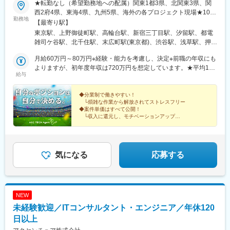
★転勤なし（希望勤務地への配属）関東1都3県、北関東3県、関
西2府4県、東海4県、九州5県、海外の各プロジェクト現場★10名
勤務地
以上の積極採用★U・Iターン歓迎！★海外で働くチャンスあり！
【最寄り駅】
★入社時に引越しが必要な場合は転居費用を会社が全額負担！
東京駅、上野御徒町駅、高輪台駅、新宿三丁目駅、汐留駅、都電
（自己負担のかからない社員寮も利用可能）★マイカー通勤可※案
雑司ケ谷駅、北千住駅、末広町駅(東京都)、渋谷駅、浅草駅、押上
件による特に施工図作成担当は、どのプロジェクトでも求められ
駅、日暮里駅(舎人ライナー)、九段下駅、神田駅(東京都)、大手町
るほど、ニーズの高いポジション。業界内での雇用を創出しつ
月給60万円～80万円※経験・能力を考慮し、決定※前職の年収にも
駅(東京都)、大門駅(東京都)、有楽町駅、新横浜駅、小田原駅、新
つ、安定した働き方が実現できるように、労働条件の整備も行っ
よりますが、初年度年収は720万円を想定しています。★平均120
高島駅、大船駅、鎌倉駅、関内駅、藤沢本町駅、片瀬江ノ島駅、
給与
ています。＜プロジェクト先＞■首都圏／東京、神奈川、千葉、埼
万円以上UP！年収が大幅アップするチャンス！＜先輩社員の年収
鵠沼海岸駅、長谷駅(神奈川県)、京急川崎駅、箱根湯本駅、元町・
玉、茨城、栃木、群馬■関西／大阪、兵庫、京都、奈良、滋賀、和
UP事例＞入社前 入社後年収480万円⇒年収650万円年収
中華街駅、上強羅駅、鴨宮駅、姥子駅、初石駅、新千葉駅、東京
歌山■東海／愛知、岐阜、三重、静岡■九州／福岡、鹿児島、熊
600万円⇒年収800万円年収780万円⇒年収1000万円 ※大手ゼネコ
◆分業制で働きやすい！
ディズニーランド・ステーション駅、京成西船駅、京成成田駅、
└煩雑な作業から解放されてストレスフリー
本、大分、長崎■海外／シンガポール、ミャンマー、バングラデシ
ン出身「社員の安心と幸せを第一に考える会社にしたい」という
海浜幕張駅、柏駅、松戸駅、おゆみ野駅、船橋駅、佐倉駅、京成
◆案件単価はすべて公開！
ュ、メキシコ、ドバイ、台湾海外にも事業を展開し、技術者がグ
想いから、業界内でも高水準となる月給60万円以上を用意しまし
千葉駅、新鎌ケ谷駅、成田空港駅(鉄道)、大宮駅(埼玉県)、志茂
└収入に還元し、モチベーションアップ
ローバルに活躍できる環境です！
た。担当プロジェクトも収入や働き方など、重視するポイントに
◆キャリアアップ実績多数！
駅、熊谷駅、浦和美園駅、東川口駅、所沢駅、籠原駅、南浦和
└大手ゼネコンへ転籍した事例もあり
応じて決めたいと考えているため、あなたの希望を聞かせてくだ
駅、深谷駅、越谷レイクタウン駅、鉄道博物館駅、浦和駅、武蔵
さい。＜年収例＞754万円／38歳1256万円／50歳787万円／62歳
浦和駅、八木崎駅、水戸駅、つくば駅、守谷駅、日立駅、土浦
865万円／40歳
駅、古河駅、工機前駅、ひたち野うしく駅、石岡駅、取手駅、東
気になる
応募する
海駅、牛久駅、下館駅、新栃木駅、小山駅、東武ワールドスクウ
ェア駅、真岡駅、日光駅、栃木駅、雀宮駅、佐野駅、黒磯駅、
間々田駅、下今市駅、那須塩原駅、足利駅、岡本駅(栃木県)、高崎
駅、伊勢崎駅、上神梅駅、土合口駅、新前橋駅、長野原草津口
NEW
駅、館林駅、横川駅(群馬県)、川原湯温泉駅、城東駅、水沼駅、高
未経験歓迎／ITコンサルタント・エンジニア／年休120
崎問屋町駅、水上駅、板倉東洋大前駅、南方駅(大阪府)、西梅田
駅、阿倍野駅(阪堺線)、京橋駅(大阪府)、安治川口駅、なんば駅(地
日以上
下鉄)、鶴橋駅、今宮戎駅、十三駅、大阪城公園駅、門真南駅、心