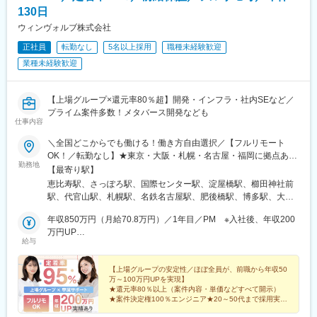
130日
ウィンヴォルブ株式会社
正社員
転勤なし
5名以上採用
職種未経験歓迎
業種未経験歓迎
【上場グループ×還元率80％超】開発・インフラ・社内SEなど／
プライム案件多数！メタバース開発なども
仕事内容
＼全国どこからでも働ける！働き方自由選択／【フルリモート
OK！／転勤なし】★東京・大阪・札幌・名古屋・福岡に拠点あり
勤務地
※希望を考慮し決定いたします。【本社】東京都渋谷区恵比寿南1-
【最寄り駅】
1-1 ヒューマックス恵比寿ビル8F【札幌】北海道札幌市中央区北4
恵比寿駅、さっぽろ駅、国際センター駅、淀屋橋駅、櫛田神社前
条西4-1-7 MMS札幌駅前ビル1F【名古屋】愛知県名古屋市中村区
駅、代官山駅、札幌駅、名鉄名古屋駅、肥後橋駅、博多駅、大通
名駅5-4-14 花車ビル北館1F【大阪】大阪府大阪市中央区淡路町3-
駅、近鉄名古屋駅、本町駅、祇園駅(福岡県)
5-13 創建御堂筋ビル2F【福岡】福岡県福岡市博多区博多駅前3-
年収850万円（月給70.8万円）／1年目／PM ※入社後、年収200
27-25 第二岡部ビル8F
万円UP
給与
年収750万円 （月給62.5万円）／2年目／SE ※入社後、年収200
万円UP
【上場グループの安定性／ほぼ全員が、前職から年収50
万～100万円UPを実現】
★還元率80％以上（案件内容・単価などすべて開示）
★案件決定権100％エンジニア★20～50代まで採用実績
あり★副業OK