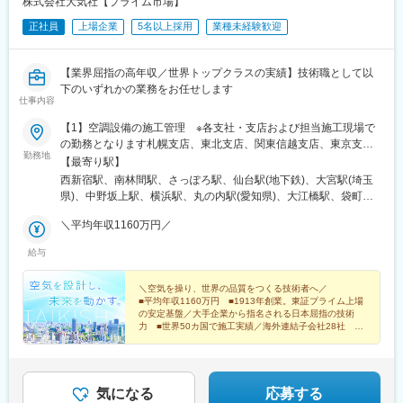
株式会社大気社【プライム市場】
岡県)、福岡空港駅(鉄道)、姪浜駅、西新駅、天神南駅、大橋駅(福
駅、国分寺駅、武蔵小金井駅、昭島駅、東京駅、国立駅、玉川上
岡県)、中洲川端駅、千早駅、青井駅、北参道駅、浜松町駅、西日
正社員
上場企業
5名以上採用
業種未経験歓迎
水駅、東久留米駅、船橋駅、松戸駅、市川駅、柏駅、五井駅、千
暮里駅(舎人ライナー)、祐天寺駅、江古田駅、二子新地駅、阿倍野
葉駅、流山おおたかの森駅、八千代台駅、習志野駅、浦安駅(千葉
駅(地下鉄)、鴫野駅、西中島南方駅、丸の内駅(愛知県)、小田井
県)、愛宕駅(千葉県)、木更津駅、成田駅、我孫子駅、鎌ケ谷駅、
駅、上前津駅、東別院駅、新今宮駅前駅、なかもず駅、千鳥橋
【業界屈指の高年収／世界トップクラスの実績】技術職として以
印西牧の原駅、四街道駅、銚子駅、藤沢駅、横須賀駅、横浜駅、
駅、千里中央駅(大阪モノレール)、新豊橋駅、祇園駅(福岡県)、西
下のいずれかの業務をお任せします
相模原駅、川崎駅、平塚駅、茅ケ崎駅、大和駅(神奈川県)、本厚木
仕事内容
鉄福岡駅、渡辺通駅、櫛田神社前駅、西鉄千早駅、竹橋駅、御成
駅、小田原駅、鎌倉駅、秦野駅、座間駅、伊勢原駅、逗子駅、三
門駅、新桜台駅、梅田駅(地下鉄)、蒲生四丁目駅、天王寺駅前駅、
【1】空調設備の施工管理 ※各支社・支店および担当施工現場で
崎口駅、長野駅、松本駅、上田駅、佐久平駅、飯田駅(長野県)、豊
動物園前駅、白鷺駅、駅前駅、薬院駅、呉服町駅(福岡県)、香椎宮
の勤務となります札幌支店、東北支店、関東信越支店、東京支
科駅、中野松川駅、飯山駅、須坂駅、広丘駅、甲府駅、竜王駅、
前駅
勤務地
社、横浜支店、中部支店、大阪支社、中国支店、九州支店、茨城
石和温泉駅、富士山駅、山梨市駅、都留市駅、韮崎駅、大月駅、
【最寄り駅】
営業所、北陸支店、長野営業所、京都営業所、神戸営業所【2】実
富山駅、越中中川駅、砺波駅、黒部駅、魚津駅、滑川駅、金沢
西新宿駅、南林間駅、さっぽろ駅、仙台駅(地下鉄)、大宮駅(埼玉
施設備設計東北支店、東京本社、中部支店、大阪支社、九州支店
駅、福井駅(福井県)、敦賀駅、浜松駅、静岡駅、富士駅、沼津駅、
県)、中野坂上駅、横浜駅、丸の内駅(愛知県)、大江橋駅、袋町
【3】プラント設計施工東京本社【4】生産技術エンジニア／製造
磐田駅、藤枝駅、岡崎駅、豊橋駅、名古屋駅、刈谷市駅、名鉄一
駅、博多駅、つくば駅、四十万駅、長野駅、烏丸御池駅、神戸三
業の制御エンジニアオートメーション事業所（神奈川）【5】
＼平均年収1160万円／
宮駅、三河安城駅、岐阜駅、各務ケ原駅、多治見駅、可児駅、四
宮駅(阪神)、都庁前駅、大通駅、あおば通駅、北大宮駅、西新宿五
CADシミュレーションエンジニアオートメーション事業所（神奈
日市駅、津駅、名張駅、布施駅、豊中駅、吹田駅(東海道本線)、梅
丁目駅、神奈川駅、伏見駅(愛知県)、北新地駅、中電前駅、陽羽里
給与
川）※転勤の有無、海外出張、リモートワークの取り扱いは職種に
田駅(地下鉄)、茨木駅、京都駅、宇治駅(奈良線)、亀岡駅、奈良
駅、市役所前駅(長野県)、丸太町駅(京都市営)、三宮駅(神戸新交
より異なります※自宅から施工現場への通勤が困難な場合は、現場
駅、天理駅、和歌山駅、姫路駅、西宮駅(ＪＲ線)、尼崎駅(東海道
通)、西４丁目駅、青葉通一番町駅、反町駅、淀屋橋駅、本通駅、
宿舎を用意※受動喫煙対策：屋内喫煙可能場所あり
＼空気を操り、世界の品質をつくる技術者へ／
本線)、明石駅、神戸駅(兵庫県)、宝塚駅、伊丹駅(阪急線)、芦屋駅
京都市役所前駅、三ノ宮駅
■平均年収1160万円 ■1913年創業。東証プライム上場
(東海道本線)、大津駅、草津駅(滋賀県)、彦根駅、八日市駅、倉敷
の安定基盤／大手企業から指名される日本屈指の技術
市駅、岡山駅、津山駅、広島駅、福山駅、呉駅、西条駅(広島県)、
力 ■世界50カ国で施工実績／海外連結子会社28社 ■
尾道駅、下関駅、山口駅(山口県)、宇部駅、鳥取駅、米子駅、境港
自動車塗装プラントで世界トップクラスのシェア
駅、松江駅、出雲市駅、高知駅、古津賀駅、ＪＲ松山駅前駅、今
治駅、宇和島駅、高松駅(香川県)、丸亀駅、徳島駅、阿南駅、鳴門
駅、久留米駅、小倉駅(福岡県)、大牟田駅、筑紫駅、天神駅、大分
気になる
応募する