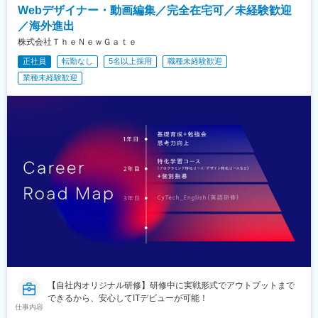
谷駅、天神駅、祇園駅(福岡県)、平和通駅、三宮・花時計前駅、久
Webデザイナー・動画編集／完全在宅可／未経験歓迎
都)、池袋駅、目黒駅、錦糸町駅、六本木駅、渋谷駅、調布駅、上
寿川駅、神戸駅(兵庫県)、赤嶺駅、名鉄名古屋駅、矢場町駅、西川
野駅、小平駅、立川駅、日本橋駅(東京都)、吉祥寺駅、多摩センタ
／海外進出
緑道公園駅、九条駅(京都府)、熊本城・市役所前駅、二本木口駅、
ー駅、青梅駅、国分寺駅、武蔵小金井駅、昭島駅、東京駅、国立
追分駅(三重県)、都通駅、高島町駅、高津駅(神奈川県)、日吉町
株式会社ＴｈｅＮｅｗＧａｔｅ
駅、玉川上水駅、東久留米駅、船橋駅、松戸駅、市川駅、柏駅、
駅、第一通り駅、京成津田沼駅、栄町駅(千葉県)、東海神駅、井野
正社員
転勤なし
5名以上採用
職種未経験歓迎
五井駅、千葉駅、流山おおたかの森駅、八千代台駅、習志野駅、
駅(千葉県)、大阪梅田駅(阪神線)、五島町駅、神谷町駅、表参道
浦安駅(千葉県)、愛宕駅(千葉県)、木更津駅、成田駅、我孫子駅、
業種未経験歓迎
駅、上野御徒町駅、奥沢駅、泉体育館駅、東京国際クルーズター
鎌ケ谷駅、印西牧の原駅、四街道駅、銚子駅、藤沢駅、横須賀
ミナル駅、内幸町駅、西武新宿駅、淡路町駅、二重橋前駅、水道
駅、横浜駅、相模原駅、川崎駅、平塚駅、茅ケ崎駅、大和駅(神奈
橋駅、立川南駅、天神南駅、旦過駅、三宮駅(神戸新交通)、西元町
川県)、本厚木駅、小田原駅、鎌倉駅、秦野駅、座間駅、伊勢原
駅
駅、逗子駅、三崎口駅、長野駅、松本駅、上田駅、佐久平駅、飯
田駅(長野県)、豊科駅、中野松川駅、飯山駅、須坂駅、広丘駅、甲
府駅、竜王駅、石和温泉駅、富士山駅、山梨市駅、都留市駅、韮
崎駅、大月駅、富山駅、越中中川駅、砺波駅、黒部駅、魚津駅、
滑川駅、金沢駅、福井駅(福井県)、敦賀駅、浜松駅、静岡駅、富士
駅、沼津駅、磐田駅、藤枝駅、岡崎駅、豊橋駅、名古屋駅、刈谷
市駅、名鉄一宮駅、三河安城駅、岐阜駅、各務ケ原駅、多治見
駅、可児駅、四日市駅、津駅、名張駅、布施駅、豊中駅、吹田駅
(東海道本線)、梅田駅(地下鉄)、茨木駅、京都駅、宇治駅(奈良
線)、亀岡駅、奈良駅、天理駅、和歌山駅、姫路駅、西宮駅(ＪＲ
線)、尼崎駅(東海道本線)、明石駅、神戸駅(兵庫県)、宝塚駅、伊丹
駅(阪急線)、芦屋駅(東海道本線)、大津駅、草津駅(滋賀県)、彦根
駅、八日市駅、倉敷市駅、岡山駅、津山駅、広島駅、福山駅、呉
【自社内オリジナル研修】研修中に実戦形式でアウトプットまで
駅、西条駅(広島県)、尾道駅、下関駅、山口駅(山口県)、宇部駅、
できるから、安心してITデビューが可能！
鳥取駅、米子駅、境港駅、松江駅、出雲市駅、高知駅、古津賀
仕事内容
駅、ＪＲ松山駅前駅、今治駅、宇和島駅、高松駅(香川県)、丸亀