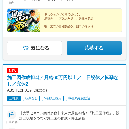
給与
禁煙
単なるものづくりではなく、
顧客のニーズを汲み取り、課題を解決。
唯一無二の自社製品や、国内の浄水場で
80％のシェアを誇るろ過材の商品力と、
あなたの持つ営業力で、
お客様にの課題に立ち向かいませんか？
気になる
応募する
NEW
施工図作成担当／月給60万円以上／土日祝休／転勤な
し／完休2
ASC TECH Agent 株式会社
正社員
転勤なし
5名以上採用
職種未経験歓迎
【大手ゼネコン案件多数】未来の景色を描く「施工図作成」。設
計と現場をつなぐ施工図の作成・修正業務
仕事内容