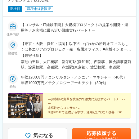
アクセンチュア株式会社
斎橋駅、万博記念公園駅、堺筋本町駅、姫路駅、三ノ宮駅、城崎
正社員
職種未経験歓迎
温泉駅、西明石駅、花隈駅、加古川駅、三宮駅(神戸新交通)、甲子
園駅、尼崎駅(東海道本線)、中山寺駅、中八木駅、西神中央駅、宝
塚駅、京都駅、嵐山駅(京福線)、トロッコ嵯峨駅、稲荷駅、祇園四
【コンサル・IT経験不問】大規模プロジェクトの提案や開発・運
条駅、烏丸御池駅、京阪山科駅、伏見稲荷駅、西木津駅、福知山
用等／お客様に最も近い戦略実行パートナー
駅、宇治駅(奈良線)、嵐山駅(阪急線)、烏丸駅、奈良駅、近鉄奈良
仕事内容
駅、大和西大寺駅、橿原神宮前駅、大和八木駅、天理駅、大和小
泉駅、高の原駅、桜井駅(奈良県)、信貴山下駅、尼ケ辻駅、田原本
【東京・大阪・愛知・福岡】以下のいずれかの所属オフィスもし
駅、二階堂駅、松江しんじ湖温泉駅、米原駅、彦根駅、長浜駅、
くは各エリアのプロジェクト先 所属オフィス：■赤坂インターシ
勤務地
守山駅、草津駅(滋賀県)、近江八幡駅、大津駅、京阪膳所駅、栗東
ティ■関西オフィス■アクセンチュア・アドバンスト・テクノロジ
【最寄り駅】
駅、南彦根駅、京阪石山駅、信楽駅、野洲駅、京阪大津京駅、和
ーセンター名古屋■福岡オフィス※詳細は勤務地一覧よりご覧いた
溜池山王駅、大江橋駅、新栄町駅(愛知県)、西新駅、国会議事堂前
歌山駅、貴志駅、白浜駅、和歌山市駅、橋本駅(和歌山県)、紀伊田
だけます。※所属オフィスを問わずプロジェクトにより、国内出
駅、淀屋橋駅、高岳駅、赤坂駅(東京都)、渡辺橋駅、車道駅
辺駅、加太駅(和歌山県)、紀伊勝浦駅、九度山駅、和歌山大学前
張、海外出張の可能性があります【魅力ポイント│世界の知恵を活
駅、西笠田駅、海南駅、紀三井寺駅、新宮駅、国際センター駅、
用】世界中のベストプラクティスがデータベースに集約されてお
年収1200万円／コンサルタント／シニア・マネジャー（40代）
鶴舞駅、丸の内駅(愛知県)、金山駅(愛知県)、中部国際空港駅(鉄
り、数多くの事例や社員の知恵を活用できます。日本では前例の
年収1000万円／テクノロジーアーキテクト（30代）
給与
道)、豊橋駅、三河安城駅、ナゴヤドーム前矢田駅、伏見駅(愛知
ない案件でも、世界各国の社員からオンライン・オフライン（海
県)、上前津駅、犬山駅、野田新町駅、岐阜駅、大垣駅、高山駅、
外出張）問わず、気軽にアドバイスを受けることができます。★
下呂駅、多治見駅、美濃太田駅、新鵜沼駅、西岐阜駅、岐阜羽島
この求人のPOINT ★￣￣V￣￣￣￣￣￣￣￣￣＃世界約78万人規
―お客様の変革を技術力で強力に支援するパートナーへ
ー
駅、飛騨古川駅、名鉄岐阜駅、穂積駅、鵜沼駅、中津川駅、宇治
模の大手基盤で安定性◎若手から裁量大きく挑戦・成長できる環
未経験からコンサルへ。
山田駅、鳥羽駅、播磨駅、近鉄四日市駅、津駅、松阪駅、志摩神
境＃土日祝休／連続5日以上の休暇取得も可能！／フルフレックス
研修×OJTで基礎から学び、運用だけでなく改善・DX推
明駅、五十鈴川駅、四日市駅、伊勢中川駅、西桑名駅、鵜方駅、
（コアタイムなし）＃コンサル・IT未経験者向けの手厚い研修◎
進まで担えるポジションです。
名張駅、熱海駅、三島駅、浜松駅、静岡駅、土本駅、掛川駅、沼
コンサルタントとしての新しいスタートをアクセンチュ
／メンター制度もあるため安心してチャレンジOK！
アではじめませんか？
津駅、長沼駅(静岡県)、本吉原駅、新金谷駅、来宮駅、尾盛駅、藤
枝駅、家山駅、博多駅、小倉駅(福岡県)、太宰府駅、久留米駅、門
応募依頼する
気になる
司港駅、天神駅、西鉄香椎駅、千早駅、福岡空港駅(鉄道)、西鉄二
（エージェントサービス）