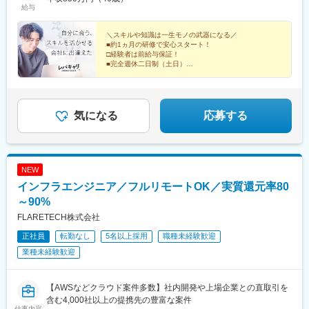
駅、南砂町駅、綾瀬駅、三田駅(東京都)、森下駅(東京都)、高輪台
本線)、明石駅、神戸駅(兵庫県)、宝塚駅、伊丹駅(阪急線)、芦屋駅
給与
駅、新木場駅、北千住駅、大崎駅、国分寺駅、東京ビッグサイト
(東海道本線)、大津駅、草津駅(滋賀県)、彦根駅、八日市駅、倉敷
駅、亀戸駅、テレコムセンター駅、六本木駅、田町駅(東京都)、白
市駅、岡山駅、津山駅、広島駅、福山駅、呉駅、西条駅(広島県)、
＼スキルや知識は一生モノの武器になる／
金高輪駅、高輪ゲートウェイ駅、神谷町駅、外苑前駅、国立駅、
尾道駅、下関駅、山口駅(山口県)、宇部駅、鳥取駅、米子駅、境港
■約1ヵ月の研修で安心スタート！
南新宿駅、初台駅、千駄ケ谷駅、曙橋駅、国立競技場駅、四谷三
駅、松江駅、出雲市駅、高知駅、古津賀駅、ＪＲ松山駅前駅、今
□経験者は前給与保証！
丁目駅、西荻窪駅、富士見ケ丘駅、荻窪駅、神保町駅、淡路町
■完全週休二日制（土日）
治駅、宇和島駅、高松駅(香川県)、丸亀駅、徳島駅、阿南駅、鳴門
□残業ほとんどなし
駅、秋葉原駅、市ケ谷駅、九段下駅、上野御徒町駅、昭和島駅、
駅、久留米駅、小倉駅(福岡県)、大牟田駅、筑紫駅、天神駅、大分
■資格手当もあり！
新整備場駅、池上駅、大鳥居駅、糀谷駅、八丁堀駅(東京都)、町田
駅、別府駅(大分県)、中津駅(大分県)、宮崎駅、延岡駅、都城駅、
□働きやすい環境で定着率高！
駅、日本橋駅(東京都)、築地市場駅、水天宮前駅、新富町駅(東京
鹿児島駅、熊本駅、佐賀駅、長崎駅(長崎県)、佐世保駅、那覇空港
都)、天王洲アイル駅、勝どき駅、京橋駅(東京都)、新中野駅、豊
気になる
応募する
駅(鉄道)、秋葉原駅、高田馬場駅、綾瀬駅、豊田駅、溝の口駅、な
田駅、京王八王子駅、目黒駅、武蔵五日市駅、西台駅、本蓮沼
んば駅(地下鉄)、心斎橋駅、天王寺駅、金山駅(愛知県)、伏見駅(愛
駅、浮間舟渡駅、大崎広小路駅、大森海岸駅、青物横丁駅、武蔵
知県)、博多駅、中洲川端駅、山科駅、久喜駅、本八幡駅(総武
境駅、三鷹駅、吉祥寺駅、本郷三丁目駅、湯島駅、飯田橋駅、鬼
線)、大宮駅(埼玉県)、下北駅、西梅田駅、さっぽろ駅、函館駅前
子母神前駅、向原駅(東京都)、池袋駅、志茂駅、両国駅、東京駅、
駅、津軽五所川原駅、田茂山駅、あおば通駅、曽根田駅、鷹巣
NEW
錦糸町駅、大手町駅(東京都)、池尻大橋駅、高松駅(東京都)、新橋
駅、工機前駅、佐貫駅、宇都宮駅東口駅、今市駅、中央前橋駅、
インフラエンジニア／フルリモートOK／実質還元率80
駅、東武練馬駅、新横浜駅、横浜駅、桜木町駅、二俣新町駅、松
西桐生駅、北朝霞駅、池ノ上駅、蓮沼駅、西葛西駅、牛田駅(東京
戸新田駅、松飛台駅、スポーツセンター駅、みつわ台駅、蘇我
～90%
都)、板橋区役所前駅、京王八王子駅、北品川駅、赤羽岩淵駅、新
駅、海浜幕張駅、誉田駅、前原駅、船橋日大前駅、柏駅、柏の葉
宿駅(東京メトロ)、東池袋駅、不動前駅、住吉駅(東京都)、布田
FLARETECH株式会社
キャンパス駅、新千葉駅、京成稲毛駅、新八柱駅、大宮駅(埼玉
駅、稲荷町駅(東京都)、立川北駅、三越前駅、二重橋前駅、桜街道
正社員
転勤なし
5名以上採用
職種未経験歓迎
県)、南浦和駅、さいたま新都心駅、北浦和駅、浦和駅、和光市
駅、京成船橋駅、京成千葉駅、北習志野駅、野田市駅、京成成田
駅、川口元郷駅、西川口駅、東川口駅、朝霞駅、東宮原駅、新越
業種未経験歓迎
駅、仲ノ町駅、逸見駅、新高島駅、京急川崎駅、北茅ケ崎駅、和
谷駅、川越駅、蕨駅、志木駅、所沢駅、草加駅、上尾駅、大阪難
田塚駅、入谷駅(神奈川県)、逗子・葉山駅、西松本駅、岩村田駅、
波駅、淀屋橋駅、渡辺橋駅、長居駅(阪和線)、沢ノ町駅、我孫子町
南豊科駅、上大月駅、志貴野中学校前駅、新魚津駅、北鉄金沢
駅、平林駅(大阪府)、中ふ頭駅、ポートタウン東駅、トレードセン
【AWSなどクラウド案件多数】社内開発や上場企業との直取引を
駅、福井駅、新浜松駅、新静岡駅、新豊橋駅、近鉄名古屋駅、尾
ター前駅、西大橋駅、肥後橋駅、阿波座駅、北浜駅(大阪府)、なん
含む4,000社以上の提携先の豊富な案件
張一宮駅、名鉄岐阜駅、名電各務原駅、新可児駅、ＪＲ河内永和
仕事内容