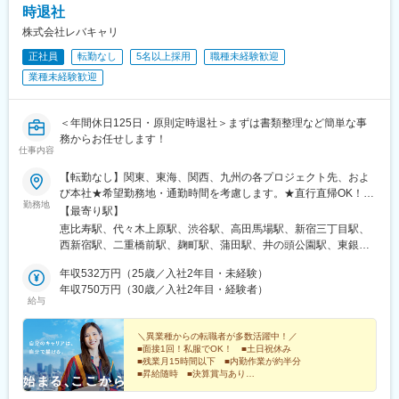
時退社
株式会社レバキャリ
正社員
転勤なし
5名以上採用
職種未経験歓迎
業種未経験歓迎
＜年間休日125日・原則定時退社＞まずは書類整理など簡単な事
務からお任せします！
仕事内容
【転勤なし】関東、東海、関西、九州の各プロジェクト先、およ
び本社★希望勤務地・通勤時間を考慮します。★直行直帰OK！
勤務地
★U・Iターン歓迎！住宅手当あり★全国出張が可能な方には充実
【最寄り駅】
手当あり◎▼プロジェクト先【関東】東京、埼玉、千葉、神奈川
恵比寿駅、代々木上原駅、渋谷駅、高田馬場駅、新宿三丁目駅、
など【東海】愛知【関西】大阪【九州】福岡▼本社東京都品川区
西新宿駅、二重橋前駅、麹町駅、蒲田駅、井の頭公園駅、東銀座
東品川2-1-11 ハーバープレミアムビル5階
駅、日暮里駅(舎人ライナー)、都電雑司ケ谷駅、平井駅(東京都)、
年収532万円（25歳／入社2年目・未経験）
船堀駅、押上駅、木場駅(東京都)、清澄白河駅、有楽町駅、豊洲
年収750万円（30歳／入社2年目・経験者）
駅、南砂町駅、綾瀬駅、三田駅(東京都)、森下駅(東京都)、高輪台
給与
駅、新木場駅、北千住駅、大崎駅、国分寺駅、東京ビッグサイト
駅、亀戸駅、テレコムセンター駅、六本木駅、田町駅(東京都)、白
＼異業種からの転職者が多数活躍中！／
金高輪駅、高輪ゲートウェイ駅、神谷町駅、外苑前駅、国立駅、
■面接1回！私服でOK！ ■土日祝休み
南新宿駅、初台駅、千駄ケ谷駅、曙橋駅、国立競技場駅、四谷三
■残業月15時間以下 ■内勤作業が約半分
丁目駅、西荻窪駅、富士見ケ丘駅、荻窪駅、神保町駅、淡路町
■昇給随時 ■決算賞与あり
■ワークライフバランス抜群の環境
駅、秋葉原駅、市ケ谷駅、九段下駅、上野御徒町駅、昭和島駅、