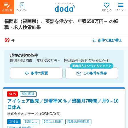
会員登録
ログイン
気になる
メニュー
福岡市（福岡県）、英語を活かす、年収650万円～
の転
職・求人検索結果
69
条件で並び替え
件
現在の検索条件
[勤務地]福岡市 [年収]650万円～ [詳細条件](語学)英語を活かす
新着求人をいつでもチェック
条件の変更
この条件を保存
締切間近
NEW
アイウェア販売／定着率90％／残業月7時間／月9～10
日休み
株式会社オンデーズ（OWNDAYS）
正社員
転勤なし
5名以上採用
職種未経験歓迎