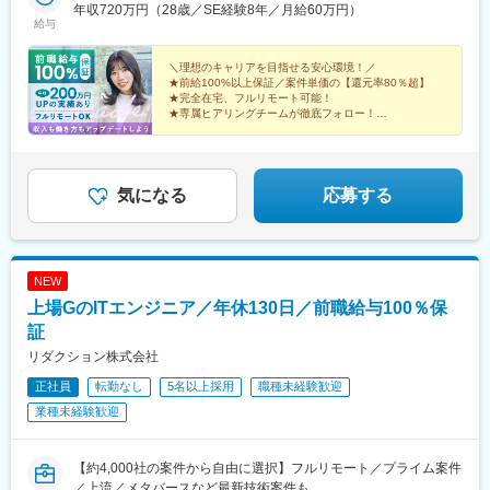
り徒歩5分【大阪支社】大阪府大阪市中央区安土町2-3-13 大阪国
年収720万円（28歳／SE経験8年／月給60万円）
給与
際ビルディング31F└各線「堺筋本町」駅より徒歩4分【名古屋支
社】愛知県名古屋市中区栄3-15-33 栄ガスビル13F└各線「栄」駅
より徒歩5分【福岡支社】福岡県福岡市中央区渡辺通5-14-12 南天
＼理想のキャリアを目指せる安心環境！／
★前給100%以上保証／案件単価の【還元率80％超】
神ビル3F└七隈線「天神南」駅より徒歩4分【北海道支社】北海道
★完全在宅、フルリモート可能！
札幌市中央区大通西1丁目14-2 桂和大通ビル50 9F└各線「大通」
★専属ヒアリングチームが徹底フォロー！
駅より徒歩3分
★取引先4000社以上の豊富な案件から選択可！
★年間休日130日／平均残業月6h！
気になる
応募する
NEW
上場GのITエンジニア／年休130日／前職給与100％保
証
リダクション株式会社
正社員
転勤なし
5名以上採用
職種未経験歓迎
業種未経験歓迎
【約4,000社の案件から自由に選択】フルリモート／プライム案件
／上流／メタバースなど最新技術案件も