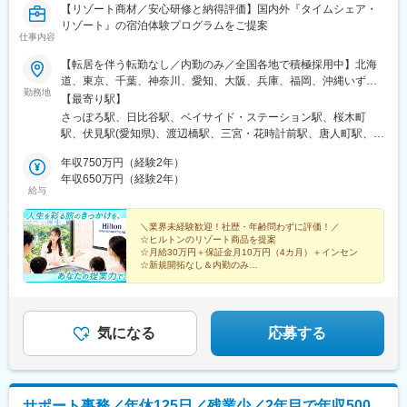
【リゾート商材／安心研修と納得評価】国内外『タイムシェア・
葉県)、南方駅(大阪府)、長堀橋駅、西大橋駅、三条駅(京都府)、三
リゾート』の宿泊体験プログラムをご提案
宮駅(神戸市営)、国際センター駅
仕事内容
【転居を伴う転勤なし／内勤のみ／全国各地で積極採用中】北海
道、東京、千葉、神奈川、愛知、大阪、兵庫、福岡、沖縄いずれ
勤務地
かのバケーション・ギャラリーにて勤務していただきます。★外
【最寄り駅】
回りはありません！完全内勤での業務となります。※勤務地は希望
さっぽろ駅、日比谷駅、ベイサイド・ステーション駅、桜木町
を考慮し決定します※関西エリアは圏内バケーション・ギャラリー
駅、伏見駅(愛知県)、渡辺橋駅、三宮・花時計前駅、唐人町駅、市
でのシフト勤務となります<北海道>■札幌北海道札幌市中央区北
立病院前駅(沖縄県)、てだこ浦西駅、大通駅、有楽町駅、国際セン
二条西4-1<関東>■日比谷東京都千代田区有楽町1-5-1■東京ベイ千
年収750万円（経験2年）
ター駅、肥後橋駅、神戸三宮駅(阪神)、札幌駅、銀座駅、丸の内駅
葉県浦安市舞浜1-8■横浜神奈川県横浜市西区みなとみらい2-2-1<
年収650万円（経験2年）
(愛知県)、大江橋駅、神戸三宮駅(阪急・神戸高速)
給与
東海>■名古屋愛知県名古屋市中区栄1-3-3<関西> ※圏内バケーショ
ン・ギャラリーをシフト勤務■大阪大阪市北区中之島3-2-4■神戸兵
庫県神戸市中央区加納町6-6-1<九州>■福岡福岡県福岡市中央区地
＼業界未経験歓迎！社歴・年齢問わずに評価！／
☆ヒルトンのリゾート商品を提案
行浜2-2-3<沖縄>■那覇首里城沖縄県那覇市首里山川町1-132-1■
☆月給30万円＋保証金月10万円（4カ月）＋インセン
ザ・ビーチリゾート瀬底沖縄県国頭郡本部町瀬底1081-4※U・Iタ
☆新規開拓なし＆内勤のみ
ーン歓迎※受動喫煙対策：屋内全面禁煙
☆年休120日以上／完全週休2日制
☆1週間以上の長期休暇OK
☆グループホテル社員割引あり
気になる
応募する
サポート事務／年休125日／残業少／2年目で年収500