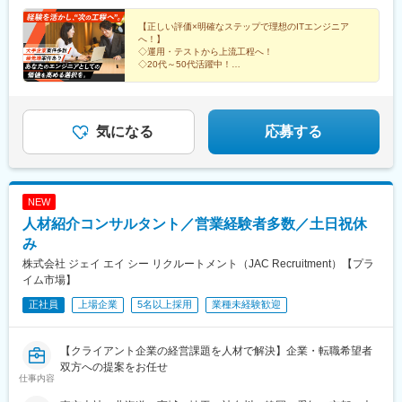
でも、受動喫煙対策あり（屋内全面禁煙）★受動喫煙対策：屋内
松駅、新静岡駅、古庄駅、吉原本町駅、祇園駅(福岡県)、九州鉄道
宮前駅、八丁堀駅(東京都)、学習院下駅、池袋駅、東池袋駅、中野
全面禁煙
【正しい評価×明確なステップで理想のITエンジニア
記念館駅、西鉄福岡駅、香椎駅、西鉄千早駅、二日市駅、呉服町
駅(東京都)、中野坂上駅、赤坂駅(東京都)、高輪ゲートウェイ駅、
へ！】
駅(福岡県)、高見橋駅、鹿児島駅前駅、中洲通駅、熊本駅前駅、人
三田駅(東京都)、田町駅(東京都)、東京テレポート駅、虎ノ門ヒル
◇運用・テストから上流工程へ！
吉温泉駅、市立体育館前駅、日田市役所前駅、五島町駅、ハウス
ズ駅、神谷町駅、汐留駅、乃木坂駅、目黒駅、横浜駅、新百合ケ
◇20代～50代活躍中！
◇年休123日、月残業平均11h程度でワークライフバラ
テンボス駅、京橋駅(東京都)、御徒町駅、泉岳寺駅、東新宿駅、築
丘駅、天空橋駅、川崎駅、新川崎駅、武蔵新城駅、新丸子駅、石
ンス◎
地市場駅、東池袋駅、京成関屋駅、岩本町駅、田原町駅(東京都)、
上駅、ＹＲＰ野比駅、新杉田駅、京急新子安駅、新横浜駅、京急
◇最先端スキルを学べる充実の研修制度
曳舟駅、西日暮里駅(舎人ライナー)、竹橋駅、御成門駅、銀座駅、
鶴見駅、戸塚駅、みなとみらい駅、新高島駅、天王町駅、鴨居
◇リモートワーク可（案件による）
横浜駅、馬車道駅、湘南江の島駅、石川町駅、中強羅駅、リゾー
駅、大宮駅(埼玉県)、北朝霞駅、春日部駅、川口駅、川越駅、久喜
気になる
応募する
トゲートウェイ・ステーション駅、東海神駅、三俣駅、大阪駅、
駅、熊谷駅、新越谷駅、浦和駅、さいたま新都心駅、武蔵浦和
大阪阿部野橋駅、蒲生四丁目駅、なんば駅(南海線)、桃谷駅、新今
駅、和光市駅、千葉駅、柏駅、蘇我駅、千葉みなと駅、葭川公園
宮駅前駅、森ノ宮駅、長堀橋駅、西元町駅、神戸三宮駅(阪神)、龍
駅、海浜幕張駅、土気駅、新習志野駅、八千代台駅、西船橋駅、
谷大前深草駅、三条駅(京都府)、四宮駅、五条駅(京都市営)、畝傍
京成船橋駅、松戸駅、浜松駅、草薙駅(静岡鉄道線)、御厨駅(静岡
NEW
駅、新王寺駅、錦駅、唐橋前駅、近江神宮前駅、近鉄名古屋駅、
県)、静岡駅、三島田町駅、富士駅、藤枝駅、名古屋駅、矢場町
人材紹介コンサルタント／営業経験者多数／土日祝休
駅前駅、栄駅(愛知県)、矢場町駅、犬山遊園駅、第一通り駅、日吉
駅、伏見駅(愛知県)、栄駅(愛知県)、金山駅(愛知県)、千種駅、三
町駅、東静岡駅、ジヤトコ前駅、天神南駅、香椎宮前駅、香椎神
河豊田駅、刈谷駅、西梅田駅、東淀川駅、堺筋本町駅、弁天町
み
宮駅、紫駅、櫛田神社前駅、鹿児島中央駅、桜島桟橋通駅、神田
駅、野田駅(阪神線)、ドーム前駅、大江橋駅、大国町駅、千里中央
株式会社 ジェイ エイ シー リクルートメント（JAC Recruitment）【プラ
駅(鹿児島県)、二本木口駅、水前寺駅、長崎駅(長崎県)
駅(北大阪急行)、烏丸駅、十条駅(京都府・近鉄線)、伏見駅(京都
イム市場】
府)、山ノ内駅(京都府)、京都駅、竹田駅(京都府)、長岡京駅、三宮
正社員
上場企業
5名以上採用
業種未経験歓迎
駅(神戸市営)、三ノ宮駅、御崎公園駅、和田岬駅、滝の茶屋駅、塚
口駅(阪急線)、伊丹駅(阪急線)、高松駅(香川県)、瓦町駅、本通
駅、八丁堀駅(広島県)、新西大寺町筋駅、天神南駅、博多駅、唐人
【クライアント企業の経営課題を人材で解決】企業・転職希望者
町駅、西黒崎駅、小倉駅(福岡県)、熊本駅、呉服町駅(福岡県)、さ
双方への提案をお任せ
っぽろ駅、蒲田駅、表参道駅、新宿三丁目駅、都庁前駅、大崎広
仕事内容
小路駅、五反田駅、両国駅(都営線)、浅草駅(ＴＸ)、仲御徒町駅、