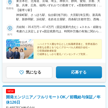
上野駅、小川町駅(東京都)、水道橋駅、竹橋駅、新御茶ノ水駅、神
東京本社、北海道、宮城、埼玉、神奈川、静岡、愛知、京都、大
保町駅、麹町駅、銀座一丁目駅、銀座駅、京橋駅(東京都)、茅場町
阪、兵庫、広島、福岡いずれかでの勤務です。※受動喫煙対策：全
勤務地
駅、宝町駅(東京都)、高田馬場駅、向原駅(東京都)、中野新橋駅、
面禁煙
【最寄り駅】
後楽園駅、赤坂見附駅、品川駅、台場駅、虎ノ門駅、新橋駅、六
神保町駅、さっぽろ駅、仙台駅(地下鉄)、大宮駅(埼玉県)、新高島
本木駅、八丁畷駅、鹿島田駅、武蔵小杉駅、藤沢駅、鶴見駅、桜
駅、新静岡駅、浜松駅、名鉄名古屋駅、四条駅(京都市営)、西梅田
木町駅、星川駅、朝霞台駅、北与野駅、千葉中央駅、京成西船
駅、三宮・花時計前駅、広島駅、博多駅、竹橋駅、札幌駅、青葉
駅、船橋駅、第一通り駅、新浜松駅、草薙駅(東海道本線)、新静岡
月給制：35.8万円～47.4万円（固定残業代含む）※スキル・経験を
通一番町駅、横浜駅、静岡駅、第一通り駅、近鉄名古屋駅、烏丸
駅、近鉄名古屋駅、丸の内駅(愛知県)、栄町駅(愛知県)、今池駅(愛
考慮の上決定します※固定残業代は、時間外労働の有無に関わらず
駅、大阪梅田駅(阪神線)、神戸三宮駅(阪神)、櫛田神社前駅、新御
給与
知県)、大阪梅田駅(阪神線)、東三国駅、野田阪神駅、ドーム前千
48時間分・月10万7,000円～14万2,000円を支給／超過分は追加で
茶ノ水駅、大通駅、あおば通駅、高島町駅、日吉町駅、新浜松
代崎駅、北新地駅、今宮戎駅、千里中央駅(大阪モノレール)、四条
支給＜正当な評価制度＞個人の実績が給与に還元される仕組みが
駅、名古屋駅、五条駅(京都市営)、大阪駅、神戸三宮駅(阪急・神
駅(京都市営)、東寺駅、西大路御池駅、くいな橋駅、神戸三宮駅
あります。明確な評価軸のため、目標を意識しやすく高いモチベ
～ハイクラス層を中心とした転職希望者と、世界各国の
戸高速)、猿猴橋町駅
多彩な企業とをつなぐグローバル人材紹介会社～
(阪急・神戸高速)、塚口駅(福知山線)、高松築港駅、栗林駅、袋町
ーションを維持しながら業務に取り組めます。
◎営業経験者歓迎
駅、胡町駅、岡山駅前駅、天神駅、西鉄福岡駅、黒崎駅前駅、平
◎成果をしっかり還元／インセンティブ充実
和通駅、熊本駅前駅、祇園駅(福岡県)、三越前駅、新宿駅(東京メ
◎女性比率39.4％、女性管理職比率26.7％（2025年時
トロ)、参宮橋駅、西新宿五丁目駅、浅草橋駅、田原町駅(東京
点）
◎ワーキングペアレンツ多数
都)、御徒町駅、新御徒町駅、淡路町駅、岩本町駅、永田町駅、日
比谷駅、築地市場駅、人形町駅、面影橋駅、東池袋四丁目駅、春
気になる
応募する
日駅(東京都)、溜池山王駅、泉岳寺駅、芝公園駅、お台場海浜公園
駅、内幸町駅、六本木一丁目駅、高島町駅、京急川崎駅、柳小路
駅、国道駅、馬車道駅、神奈川駅、栄町駅(千葉県)、県立美術館前
駅、日吉町駅、名鉄名古屋駅、国際センター駅、久屋大通駅、車
NEW
道駅、大阪駅、新大阪駅、海老江駅、大正駅(大阪府)、渡辺橋駅、
恵美須町駅、京都河原町駅、十条駅(京都市営)、西大路三条駅、三
開発エンジニア／フルリモートOK／前職給与保証／年
宮駅(神戸新交通)、今橋駅、立町駅、田町駅(岡山県)、熊西駅、旦
休126日
過駅、二本木口駅、櫛田神社前駅
FLARETECH株式会社