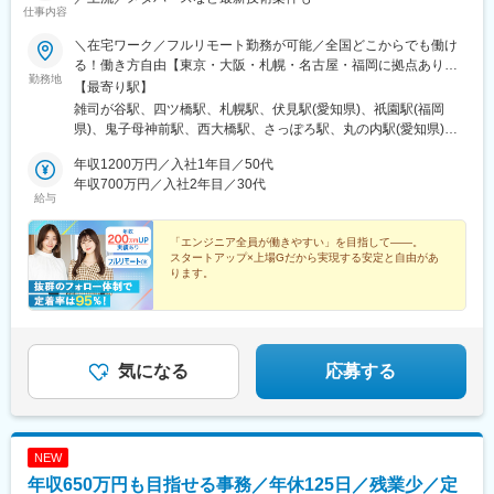
仕事内容
＼在宅ワーク／フルリモート勤務が可能／全国どこからでも働け
る！働き方自由【東京・大阪・札幌・名古屋・福岡に拠点あり】
勤務地
★在宅ワークOK！／希望を考慮し決定／転居を伴う転勤なし★海
【最寄り駅】
外出張ありの案件もあります■本社：東京都豊島区高田2丁目17-
雑司が谷駅、四ツ橋駅、札幌駅、伏見駅(愛知県)、祇園駅(福岡
22 目白中野ビル 5階■大阪：大阪市西区新町1-6-23 四ツ橋大川ビ
県)、鬼子母神前駅、西大橋駅、さっぽろ駅、丸の内駅(愛知県)、
ル9F■札幌：北海道札幌市北区北7条西4-1-1 トーカン札幌第一キ
博多駅、学習院下駅、心斎橋駅、北１２条駅
ャステール■名古屋：愛知県名古屋市中区栄2-2-1 広小路伏見中駒
年収1200万円／入社1年目／50代
ビル■福岡：福岡県福岡市博多区博多駅前2-19-17 トーカン博多第
年収700万円／入社2年目／30代
給与
5ビル
「エンジニア全員が働きやすい」を目指して――。
スタートアップ×上場Gだから実現する安定と自由があ
ります。
●前職給与100％保証
●還元率80%以上
●平均残業時間6h以下
●安心の案件選択制
●リモートOK／年休130日／副業OK
気になる
応募する
NEW
年収650万円も目指せる事務／年休125日／残業少／定