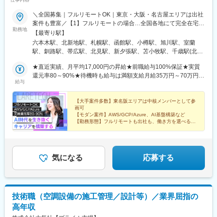
ば駅(南海線)、天満橋駅、長堀橋駅、谷町六丁目駅、谷町四丁目
駅、大阪梅田駅(阪急線)、九条駅(京都府)、田中口駅、山陽姫路
駅、大阪ビジネスパーク駅、心斎橋駅、松屋町駅、堺筋本町駅、
駅、西宮駅、山陽明石駅、ハーバーランド駅、宝塚南口駅、新伊
＼全国募集｜フルリモートOK｜東京・大阪・名古屋エリアは出社
門真南駅、横堤駅、矢田駅(大阪府)、東部市場前駅、今川駅(大阪
丹駅、芦屋川駅、上栄町駅、新八日市駅、倉敷駅、岡山駅前駅、
案件も豊富／【1】フルリモートの場合…全国各地にて完全在宅勤
府)、出戸駅、中津駅(大阪府・阪急線)、なにわ橋駅、天満駅、中
勤務地
電鉄出雲市駅、高知駅前駅、宮田町駅、高松築港駅、眉山ロープ
務が可能！強制的な出社日もありません。【2】出社の場合…本
【最寄り駅】
津駅(地下鉄)、中崎町駅、扇町駅(大阪府)、西梅田駅、大阪梅田駅
ウェイ山麓駅、西鉄福岡駅、鹿児島駅前駅、熊本駅前駅、長崎駅
社、大阪支店、もしくは東京・大阪・名古屋エリアの各プロジェ
六本木駅、北新地駅、札幌駅、函館駅、小樽駅、旭川駅、室蘭
(阪神線)、中村公園駅、矢場町駅、いりなか駅、瑞穂区役所駅、日
前駅、佐世保中央駅、神泉駅、岩本町駅、西早稲田駅、青井駅、
クト先※転居を伴う転勤はなし※プロジェクトは希望や適性を考慮
駅、釧路駅、帯広駅、北見駅、新夕張駅、苫小牧駅、千歳駅(北海
比野駅(名古屋市営)、伏屋駅、稲永駅、笠寺駅、左京山駅、上社
高津駅(神奈川県)、大阪難波駅、四ツ橋駅、大阪阿部野橋駅、東別
して決定！プロジェクトによって自社内勤務も可能◎※現在は
道)、青森駅、八戸駅、弘前駅、五所川原駅、盛岡駅、花巻駅、北
駅、武蔵小杉駅、中野駅(東京都)、大門駅(東京都)、西日暮里駅、
院駅、丸の内駅(愛知県)、祇園駅(福岡県)、櫛田神社前駅、京阪山
75.6%の社員がリモートにて勤務中！＜リモートワーク率＞フル
★直近実績、月平均17,000円の昇給★前職給与100%保証★実質
上駅、宮古駅、盛駅、久慈駅、仙台駅、石巻駅、杜せきのした
五反田駅、中目黒駅、泉岳寺駅、立川駅、小竹向原駅、二子玉川
科駅、本八幡駅(都営線)、東梅田駅、北１２条駅、松風町駅、広瀬
リモート64.0%、リモート×出社11.6%、フル出社24.4%――希望
還元率80～90%★待機時も給与は満額支給月給35万円～70万円＋
駅、新田駅(宮城県)、多賀城駅、気仙沼駅、いわき駅、郡山駅(福
駅、四ツ谷駅、あざみ野駅、湘南台駅、日吉駅(神奈川県)、溝の口
給与
通駅、東宿郷駅、東北沢駅、京成関屋駅、新宿三丁目駅、都電雑
する働き方を選べます。北は北海道、南は沖縄まで全国47都道府
交通費など各種手当※想定年収：4,200,000円～10,560,000円※経
島県)、福島駅(福島県)、会津若松駅、須賀川駅、白河駅、喜多方
駅、藤沢本町駅、長津田駅、登戸駅、戸塚駅、海老名駅(相模線)、
司ケ谷駅、京成上野駅、立川南駅、茅場町駅、京橋駅(東京都)、東
県に社員が在籍。特に東京・大阪・名古屋エリアでは出社ベース
験・能力等を考慮の上で決定します。※上記金額には、みなし残業
駅、秋田駅、横手駅、能代駅、湯沢駅、大久保駅(秋田県)、鷹ノ巣
大和駅(神奈川県)、菊名駅、大船駅、橋本駅(神奈川県)、上大岡
海神駅、栄町駅(千葉県)、汐入駅、高島町駅、電鉄富山駅、広小路
の上流案件が豊富で大手クライアント先の中核メンバーとして参
手当（50時間分・104,000円～212,000円）を含みます。超過分は
【大手案件多数】東名阪エリアは中核メンバーとして参
駅、山形駅、鶴岡駅、酒田駅、米沢駅、天童駅、さくらんぼ東根
駅、中央林間駅、センター南駅、川崎駅、幕張本郷駅、稲毛駅、
画可
駅(富山県)、七ツ屋駅、新福井駅、第一通り駅、日吉町駅、駅前
画するチャンスも！クライアントと直接やりとりしながら要件定
別途追加支給します。┗残業時間は月平均10時間、多い時でも20
駅、寒河江駅、新庄駅、水戸駅、つくば駅、日立駅、勝田駅、土
千葉駅、新松戸駅、浦安駅(千葉県)、北習志野駅、京成船橋駅、京
【モダン案件】AWS/GCP/Azure、AI基盤構築など
駅、名鉄名古屋駅、河内永和駅、大阪梅田駅(阪神線)、東寺駅、阪
義や設計から携わるため上流工程やPM/PLを目指す方には出社ベ
時間程度と安定しております★単価連動型の給与体系ではないた
浦駅、古河駅、取手駅、下館駅、笹川駅、牛久駅、龍ケ崎市駅、
【勤務形態】フルリモートも出社も、働き方を選べる
成津田沼駅、新浦安駅、新鎌ケ谷駅、市川駅、舞浜駅、初石駅、
神国道駅、西新町駅、高速神戸駅、芦屋駅(阪神線)、西川緑道公園
ースの案件が近道です。【本社】東京都港区西麻布3丁目21-20 霞
め、万が一待機になってもその間の給与は満額支給しています。
【年収UP】前給保証＆実質還元率80～90%
守谷駅、水海道駅、宇都宮駅、小山駅、栃木駅、足利駅、佐野
南流山駅、本八幡駅(都営線)、船橋駅、西船橋駅、久喜駅、川口
駅、猿猴橋町駅、高知橋駅、大手町駅(愛媛県)、天神南駅、桜島桟
【WLB】年休126日＆残業月10h
町コーポB1【大阪支店】大阪府大阪市北区梅田1丁目2-2 大阪駅前
＜1年間の昇給事例をご紹介！＞・20代/フロントエンドエンジニ
駅、那須塩原駅、鹿沼駅、真岡駅、下今市駅、西那須野駅、高崎
駅、南越谷駅、天下茶屋駅、千種駅、伏見駅(愛知県)、栄駅(愛知
橋通駅、二本木口駅、五島町駅、中佐世保駅、末広町駅(東京都)、
第2ビル12-12
ア：月給274,000円→月給362,000円・20代/iOSエンジニア：月給
駅、前橋駅、太田駅(群馬県)、伊勢崎駅、桐生駅、館林駅、渋川
県)、東梅田駅、阿倍野駅(阪堺線)、今宮戎駅、鶴橋駅、京橋駅(大
下落合駅、武蔵溝ノ口駅、なんば駅(南海線)、長堀橋駅、天王寺駅
237,000円→月給287,000円・20代/Androidエンジニア：月給
駅、川口駅、川越駅、所沢駅、越谷駅、草加駅、春日部駅、上尾
気になる
応募する
阪府)、南方駅(大阪府)、上小田井駅、上飯田駅、鶴舞駅、藤が丘
前駅、栄駅(愛知県)、呉服町駅(福岡県)、四宮駅、京成八幡駅
316,000円→月給374,000円・30代/Javaエンジニア（上流）：月
駅、熊谷駅、浦和駅、新座駅、狭山市駅、入間市駅、三郷駅(埼玉
駅(愛知県)、金山駅(愛知県)、国際センター駅、谷津駅、流山おお
給340,000円→月給418,000円・30代/インフラエンジニア（AWS
県)、深谷駅、朝霞台駅、戸田駅(埼玉県)、ふじみ野駅、鴻巣駅、
たかの森駅、藤沢駅、大阪駅、なんば駅(地下鉄)、天王寺駅、新大
設計構築）：月給380,000円→月給440,000円
坂戸駅(埼玉県)、八潮駅、志木駅、飯能駅、下北沢駅、練馬駅、蒲
阪駅、新今宮駅、本町駅、大阪阿部野橋駅、中百舌鳥駅、江坂
田駅、葛西駅、北千住駅、荻窪駅、大山駅(東京都)、八王子駅、豊
駅、弁天町駅、西九条駅、千里中央駅(北大阪急行)、茨木駅、北新
技術職（空調設備の施工管理／設計等）／業界屈指の
洲駅、亀有駅、品川駅、町田駅、赤羽駅、新宿駅、中野駅(東京
地駅、名鉄名古屋駅、近鉄名古屋駅、豊橋駅、刈谷駅、赤池駅(愛
高年収
都)、池袋駅、目黒駅、錦糸町駅、渋谷駅、調布駅、上野駅、小平
知県)、星ケ丘駅(愛知県)、高蔵寺駅、博多駅、天神駅、小倉駅(福
駅、立川駅、日本橋駅(東京都)、吉祥寺駅、多摩センター駅、青梅