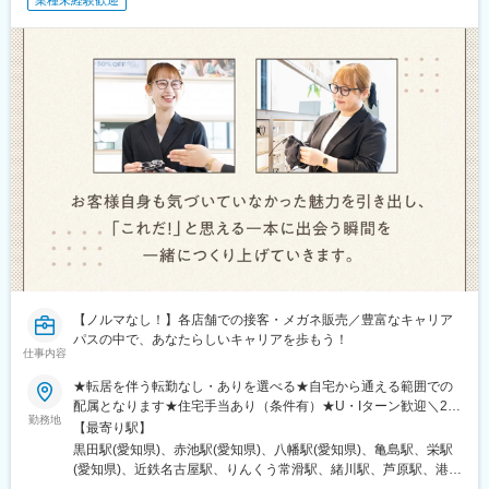
業種未経験歓迎
【ノルマなし！】各店舗での接客・メガネ販売／豊富なキャリア
パスの中で、あなたらしいキャリアを歩もう！
仕事内容
★転居を伴う転勤なし・ありを選べる★自宅から通える範囲での
配属となります★住宅手当あり（条件有）★U・Iターン歓迎＼26
勤務地
年下期オープン！／イオンモール伊達店（福島県）西武飯能ぺぺ
【最寄り駅】
店（埼玉県） ＼積極募集中店舗／新宿東口店、有楽町マルイ店、
黒田駅(愛知県)、赤池駅(愛知県)、八幡駅(愛知県)、亀島駅、栄駅
渋谷ロフト店 他東京都内37店舗名古屋ゲートウォーク店、イオ
(愛知県)、近鉄名古屋駅、りんくう常滑駅、緒川駅、芦原駅、港区
ンモール熱田店 他愛知県内17店舗ルクア大阪店、心斎橋店、な
役所駅、星ケ丘駅(愛知県)、鶴舞駅、久屋大通駅、熱田駅、名電山