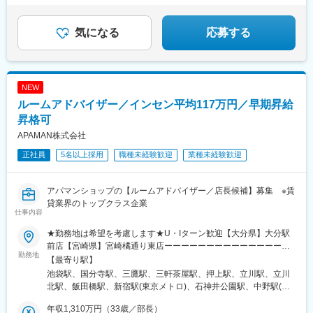
新整備場駅、池上駅、大鳥居駅、糀谷駅、八丁堀駅(東京都)、町田
★経験者は優遇！前給保証します！
駅、日本橋駅(東京都)、築地市場駅、水天宮前駅、新富町駅(東京
都)、天王洲アイル駅、勝どき駅、京橋駅(東京都)、新中野駅、豊
気になる
応募する
田駅、京王八王子駅、目黒駅、武蔵五日市駅、西台駅、本蓮沼
駅、浮間舟渡駅、大崎広小路駅、大森海岸駅、青物横丁駅、武蔵
境駅、三鷹駅、吉祥寺駅、本郷三丁目駅、湯島駅、飯田橋駅、鬼
子母神前駅、向原駅(東京都)、池袋駅、志茂駅、両国駅、東京駅、
NEW
錦糸町駅、大手町駅(東京都)、池尻大橋駅、高松駅(東京都)、新橋
ルームアドバイザー／インセン平均117万円／早期昇給
駅、東武練馬駅、新横浜駅、横浜駅、桜木町駅、二俣新町駅、松
戸新田駅、松飛台駅、スポーツセンター駅、みつわ台駅、蘇我
昇格可
駅、海浜幕張駅、誉田駅、前原駅、船橋日大前駅、柏駅、柏の葉
APAMAN株式会社
キャンパス駅、新千葉駅、京成稲毛駅、新八柱駅、大宮駅(埼玉
正社員
5名以上採用
職種未経験歓迎
業種未経験歓迎
県)、南浦和駅、さいたま新都心駅、北浦和駅、浦和駅、和光市
駅、川口元郷駅、西川口駅、東川口駅、朝霞駅、東宮原駅、新越
谷駅、川越駅、蕨駅、志木駅、所沢駅、草加駅、上尾駅、大阪難
アパマンショップの【ルームアドバイザー／店長候補】募集 ※賃
波駅、淀屋橋駅、渡辺橋駅、長居駅(阪和線)、沢ノ町駅、我孫子町
貸業界のトップクラス企業
駅、平林駅(大阪府)、中ふ頭駅、ポートタウン東駅、トレードセン
仕事内容
ター前駅、西大橋駅、肥後橋駅、阿波座駅、北浜駅(大阪府)、なん
ば駅(南海線)、天満橋駅、長堀橋駅、谷町六丁目駅、谷町四丁目
★勤務地は希望を考慮します★U・Iターン歓迎【大分県】大分駅
駅、大阪ビジネスパーク駅、心斎橋駅、松屋町駅、堺筋本町駅、
前店【宮崎県】宮崎橘通り東店ーーーーーーーーーーーーーーー
勤務地
門真南駅、横堤駅、矢田駅(大阪府)、東部市場前駅、今川駅(大阪
ーーーーーーーーーー【大阪府】堺東駅前店／東岸和田店※株式会
【最寄り駅】
府)、出戸駅、中津駅(大阪府・阪急線)、なにわ橋駅、天満駅、中
社アパネットへ在籍出向ーーーーーーーーーーーーーーーーーー
池袋駅、国分寺駅、三鷹駅、三軒茶屋駅、押上駅、立川駅、立川
津駅(地下鉄)、中崎町駅、扇町駅(大阪府)、西梅田駅、大阪梅田駅
ーーーーーーー【東京都】立川駅南口店／立川駅北口店／国分寺
北駅、飯田橋駅、新宿駅(東京メトロ)、石神井公園駅、中野駅(東
(阪神線)、中村公園駅、矢場町駅、いりなか駅、瑞穂区役所駅、日
北口店／三鷹店／新宿東口店三軒茶屋駅前店／中野南口店／押上
京都)、京成上野駅、平沼橋駅、松戸駅、柏駅、津田沼駅、稲毛
比野駅(名古屋市営)、伏屋駅、稲永駅、笠寺駅、左京山駅、上社
店／上野店／飯田橋店／池袋西口店石神井公園店／高田馬場店
年収1,310万円（33歳／部長）
駅、成田駅、葭川公園駅、鹿島神宮駅、笹川駅、新浜松駅、上島