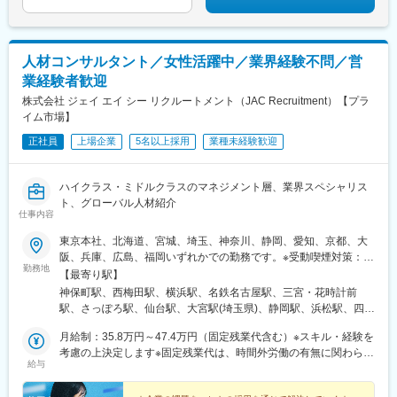
駅、別府駅(大分県)、中津駅(大分県)、宮崎駅、延岡駅、都城駅、
鹿児島駅、熊本駅、佐賀駅、長崎駅(長崎県)、佐世保駅、那覇空港
駅(鉄道)、秋葉原駅、高田馬場駅、綾瀬駅、豊田駅、溝の口駅、な
んば駅(地下鉄)、心斎橋駅、天王寺駅、金山駅(愛知県)、伏見駅(愛
人材コンサルタント／女性活躍中／業界経験不問／営
知県)、博多駅、中洲川端駅、山科駅、久喜駅、本八幡駅(総武
業経験者歓迎
線)、大宮駅(埼玉県)、下北駅、西梅田駅、さっぽろ駅、函館駅前
駅、津軽五所川原駅、田茂山駅、あおば通駅、曽根田駅、鷹巣
株式会社 ジェイ エイ シー リクルートメント（JAC Recruitment）【プラ
駅、工機前駅、佐貫駅、宇都宮駅東口駅、今市駅、中央前橋駅、
イム市場】
西桐生駅、北朝霞駅、池ノ上駅、蓮沼駅、西葛西駅、牛田駅(東京
正社員
上場企業
5名以上採用
業種未経験歓迎
都)、板橋区役所前駅、京王八王子駅、北品川駅、赤羽岩淵駅、新
宿駅(東京メトロ)、東池袋駅、不動前駅、住吉駅(東京都)、布田
駅、稲荷町駅(東京都)、立川北駅、三越前駅、二重橋前駅、桜街道
ハイクラス・ミドルクラスのマネジメント層、業界スペシャリス
駅、京成船橋駅、京成千葉駅、北習志野駅、野田市駅、京成成田
ト、グローバル人材紹介
駅、仲ノ町駅、逸見駅、新高島駅、京急川崎駅、北茅ケ崎駅、和
仕事内容
田塚駅、入谷駅(神奈川県)、逗子・葉山駅、西松本駅、岩村田駅、
南豊科駅、上大月駅、志貴野中学校前駅、新魚津駅、北鉄金沢
東京本社、北海道、宮城、埼玉、神奈川、静岡、愛知、京都、大
駅、福井駅、新浜松駅、新静岡駅、新豊橋駅、近鉄名古屋駅、尾
阪、兵庫、広島、福岡いずれかでの勤務です。※受動喫煙対策：全
勤務地
張一宮駅、名鉄岐阜駅、名電各務原駅、新可児駅、ＪＲ河内永和
面禁煙
【最寄り駅】
駅、大阪梅田駅(阪急線)、九条駅(京都府)、田中口駅、山陽姫路
神保町駅、西梅田駅、横浜駅、名鉄名古屋駅、三宮・花時計前
駅、西宮駅、山陽明石駅、ハーバーランド駅、宝塚南口駅、新伊
駅、さっぽろ駅、仙台駅、大宮駅(埼玉県)、静岡駅、浜松駅、四条
丹駅、芦屋川駅、上栄町駅、新八日市駅、倉敷駅、岡山駅前駅、
駅(京都市営)、広島駅、博多駅、竹橋駅、北新地駅、新高島駅、近
電鉄出雲市駅、高知駅前駅、宮田町駅、高松築港駅、眉山ロープ
月給制：35.8万円～47.4万円（固定残業代含む）※スキル・経験を
鉄名古屋駅、神戸三宮駅(阪神)、札幌駅、あおば通駅、新静岡駅、
ウェイ山麓駅、西鉄福岡駅、鹿児島駅前駅、熊本駅前駅、長崎駅
考慮の上決定します※固定残業代は、時間外労働の有無に関わらず
第一通り駅、烏丸駅、祇園駅(福岡県)、新御茶ノ水駅、大阪梅田駅
給与
前駅、佐世保中央駅、神泉駅、岩本町駅、西早稲田駅、青井駅、
48時間分・月10万7,000円～14万2,000円を支給／超過分は追加で
(阪神線)、高島町駅、名古屋駅、神戸三宮駅(阪急・神戸高速)、大
高津駅(神奈川県)、大阪難波駅、四ツ橋駅、大阪阿部野橋駅、東別
支給＜正当な評価制度＞個人の実績が給与に還元される仕組みが
通駅、仙台駅(地下鉄)、日吉町駅、新浜松駅、五条駅(京都市営)、