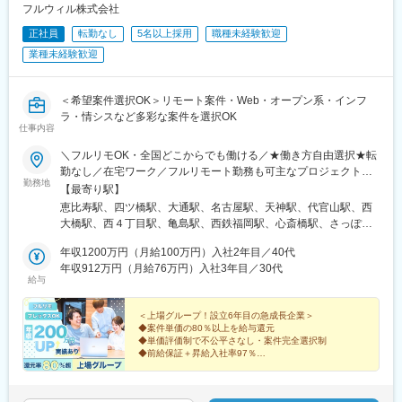
島駅前駅、熊本駅前駅、長崎駅前駅、佐世保中央駅、神泉駅、岩
駅、屋代高校前駅、城下駅(長野県)、岩村田駅、佐久平駅、広丘
フルウィル株式会社
本町駅、西早稲田駅、青井駅、高津駅(神奈川県)、大阪難波駅、大
駅、茅野駅、安茂里駅、中野松川駅、須坂駅、南高田駅、鷲津
正社員
転勤なし
5名以上採用
職種未経験歓迎
阪阿部野橋駅、東別院駅、丸の内駅(愛知県)、祇園駅(福岡県)、櫛
駅、高塚駅、てだこ浦西駅、赤嶺駅、那覇空港駅(鉄道)、おもろま
田神社前駅、京阪山科駅、本八幡駅(都営線)、西大橋駅、北１２条
ち駅、首里駅、二島駅、花畑町駅、南宮崎駅、宮崎駅、日向新富
業種未経験歓迎
駅、松風町駅、広瀬通駅、東宿郷駅、東北沢駅、京成関屋駅、新
駅、宮崎神宮駅、蓮ケ池駅、南延岡駅、高見橋駅、鹿児島中央駅
宿三丁目駅、都電雑司ケ谷駅、麻布十番駅、京成上野駅、立川南
前駅、脇田駅、近鉄名古屋駅、大阪梅田駅(阪急線)、浜松駅、県庁
駅、茅場町駅、京橋駅(東京都)、東海神駅、栄町駅(千葉県)、汐入
前駅(沖縄県)、京成千葉駅、高島町駅、北鉄金沢駅、四条駅(京都
＜希望案件選択OK＞リモート案件・Web・オープン系・インフ
駅、高島町駅、電鉄富山駅、広小路駅(富山県)、七ツ屋駅、新福井
市営)、市役所前駅(長野県)、神戸三宮駅(阪神)、高松築港駅、あす
ラ・情シスなど多彩な案件を選択OK
仕事内容
駅、第一通り駅、日吉町駅、駅前駅、名鉄名古屋駅、河内永和
なろう四日市駅、狸小路駅、仙台駅(地下鉄)、榴ケ岡駅、広瀬通
駅、大阪梅田駅(阪神線)、東寺駅、阪神国道駅、西新町駅、高速神
駅、鷹野橋駅、祇園駅(福岡県)、西鉄福岡駅、横浜駅、蒔田駅、千
＼フルリモOK・全国どこからでも働ける／★働き方自由選択★転
戸駅、芦屋駅(阪神線)、西川緑道公園駅、猿猴橋町駅、高知橋駅、
種駅、矢賀駅、八丁堀駅(広島県)、宮の陣駅、北浜駅(大阪府)、谷
勤なし／在宅ワーク／フルリモート勤務も可主なプロジェクト先
大手町駅(愛媛県)、天神南駅、桜島桟橋通駅、二本木口駅、五島町
町四丁目駅、四ツ橋駅、西梅田駅、吹田駅(東海道本線)、西中島南
勤務地
関東・関西・北海道・愛知・福岡のプロジェクト先◎U/Iターン歓
【最寄り駅】
駅、中佐世保駅、末広町駅(東京都)、下落合駅、武蔵溝ノ口駅、な
方駅、だいどう豊里駅、久寿川駅、向原駅(東京都)、西新宿五丁目
迎！ ※ご自身のご希望や居住地を考慮し、決定します。 ※転居
恵比寿駅、四ツ橋駅、大通駅、名古屋駅、天神駅、代官山駅、西
んば駅(南海線)、長堀橋駅、天王寺駅前駅、栄駅(愛知県)、呉服町
駅、馬喰町駅、虎ノ門ヒルズ駅、都庁前駅、乃木坂駅、新馬場
を伴う転勤はありません。◎自動車通勤可能な案件もあり本社／
大橋駅、西４丁目駅、亀島駅、西鉄福岡駅、心斎橋駅、さっぽろ
駅(福岡県)、四宮駅、京成八幡駅
駅、馬車道駅、新豊洲駅、鹿島田駅、東大前駅、新橋駅、三田駅
東京都渋谷区恵比寿4-3-14 恵比寿SSビル2階└JR各線「恵比寿
駅、近鉄名古屋駅、天神南駅
(東京都)、浜松町駅、日比谷駅、北長野駅、鹿児島中央駅、名鉄名
駅」徒歩1分└東京メトロ日比谷線「恵比寿駅」徒歩3分大阪支社
年収1200万円（月給100万円）入社2年目／40代
古屋駅、梅田駅(地下鉄)、呉服町駅(福岡県)、第一通り駅、壺川
／大阪府大阪市西区新町1丁目6-23 四ツ橋大川ビル9階└大阪メト
年収912万円（月給76万円）入社3年目／30代
駅、新千葉駅、七ツ屋駅、西辛島町駅、五条駅(京都市営)、三宮駅
給与
ロ四ツ橋線「四ツ橋駅」 徒歩2分└大阪メトロ御堂筋線「心斎橋
(神戸新交通)、市役所前駅(愛媛県)、西４丁目駅、北１３条東駅、
駅」 徒歩5分札幌支社／北海道札幌市中央区北一条西3-3 ばらと北
中電前駅、本通駅、本町駅、西大橋駅、大阪梅田駅(阪神線)、東池
一条ビル9階└地下鉄「大通」駅徒歩3分└地下鉄「さっぽろ」駅徒
＜上場グループ！設立6年目の急成長企業＞
袋四丁目駅、馬喰横山駅、六本木一丁目駅、品川駅、平間駅、本
◆案件単価の80％以上を給与還元
歩5分└JR「札幌」駅徒歩7分名古屋支社／愛知県名古屋市西区名
駒込駅、築地市場駅、大門駅(東京都)、銀座一丁目駅、二重橋前
◆単価評価制で不公平さなし・案件完全選択制
駅2-34-17 セントラル名古屋11階└「名古屋駅」徒歩8分博多支社
◆前給保証＋昇給入社率97％
駅、熊本城・市役所前駅、都通駅
／福岡県福岡市中央区天神1-9-17 福岡天神フコク生命ビル15階
◆入社後年収290万円アップの実績あり
◆年休130日＆平均残業月7時間
└「天神駅」14番出口直結└「西鉄福岡駅」北口1より徒歩8分
◆負担になる社内業務なし