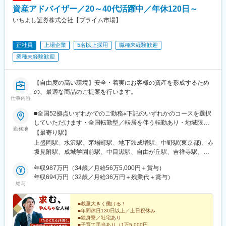
戸駅(兵庫県)、姫路駅、西宮駅、尼崎駅(東海道本線)、伊丹駅(福知
島県)、志布志駅、枕崎駅、宮ケ浜駅、国分駅(鹿児島県)、出水
資産アドバイザー／20～40代活躍中／年休120日～
山線)、奈良駅、畝傍駅、鳥居前駅、郡山駅(奈良県)、近鉄下田
駅、壺川駅、新さっぽろ駅、松風町駅、湯の川駅、五所川原駅、
駅、天理駅、和歌山駅、紀伊田辺駅、橋本駅(和歌山県)、打田駅、
いちよし証券株式会社【プライム市場】
盛駅、仙台駅(地下鉄)、西取手駅、今市駅、東宿郷駅、城東駅、西
鳥取駅、松江駅、岡山駅、倉敷駅、津山駅、広島駅、福山駅、呉
桐生駅、高田馬場駅、入谷駅(東京都)、牛田駅(東京都)、荒川一中
駅、東広島駅、下関駅、山口駅(山口県)、宇部駅、徳山駅、徳島
前駅、千歳船橋駅、立川北駅、青梅街道駅、布田駅、新高島駅、
正社員
上場企業
5名以上採用
職種未経験歓迎
駅、阿南駅、高松駅(香川県)、丸亀駅、詫間駅、松山駅(愛媛県)、
江田駅(神奈川県)、新丸子駅、緑町駅、海老名駅(相模線)、西松本
今治駅、新居浜駅、後免町駅(鉄道線)、高知駅、天神南駅、小倉駅
業種未経験歓迎
駅、桜町駅(長野県)、電気ビル前駅、南富山駅、片原町駅(富山
(福岡県)、久留米駅、飯塚駅、大牟田駅、春日駅(福岡県)、佐賀
県)、福井駅(福井県)、岐阜駅、羽島市役所前駅、関駅(岐阜県)、市
駅、唐津駅、鳥栖駅、長崎駅(長崎県)、佐世保駅、諫早駅、熊本
民公園前駅、新可児駅、美薗中央公園駅、瑞穂区役所駅、水野
駅、八代駅、愛野駅、大分駅、別府駅(大分県)、中津駅(大分県)、
【自由度の高い環境】安全・着実にお客様の資産を形成するため
駅、島ノ関駅、水口石橋駅、一乗寺駅、宇治駅(奈良線)、野田阪神
佐伯駅、宮崎駅、都城駅、日向市駅、鹿児島駅、霧島神宮駅、宮
の、最適な商品のご提案を行います。
駅、和泉大宮駅、ＪＲ河内永和駅、みなと元町駅、さくら夙川
仕事内容
ケ浜駅、三河安城駅、金山駅(愛知県)、ナゴヤドーム前矢田駅、下
駅、高田駅(奈良県)、香芝駅、倉敷市駅、山頂駅(千光寺山)、高知
灘駅、宇和島駅、道後公園駅、石岡駅、東岡山駅、西大寺駅、北
駅前駅、後免中町駅、東新木駅、甘木駅(甘木鉄道線)、長崎駅前
■全国52拠点いずれかでのご勤務※下記のいずれかのコースを選択
長瀬駅、水沢駅、平泉駅、北上駅、岐阜羽島駅、高山駅、大垣
駅、島原船津駅、原爆資料館駅、佐世保中央駅、人吉駅、奥武山
していただけます・全国転勤型／転居を伴う転勤あり・地域限定
駅、南宮崎駅、日向住吉駅、油津駅、南仙台駅、多賀城駅、トロ
勤務地
公園駅、ひばりが丘駅(北海道)、千歳町駅(北海道)、函館アリーナ
型／転居を伴わない転勤あり【東北】岩手県【関東】東京都・神
【最寄り駅】
ッコ嵯峨駅、嵐山駅(京福線)、阿蘇駅、水前寺公園駅、長野原草津
前駅、あおば通駅、峰駅、上野駅、堀切駅、荒川二丁目駅、立川
奈川県・千葉県・埼玉県【信州・東海】長野県・愛知県・三重県
上盛岡駅、水沢駅、茅場町駅、地下鉄成増駅、中野駅(東京都)、赤
口駅、新前橋駅、三原駅、宮島口駅、尾道駅、宇多津駅、坂出
南駅、柴崎駅、高島町駅、電鉄富山駅・エスタ前駅、南富山駅前
【関西】京都府・兵庫県・大阪府・奈良県・和歌山県【中国・四
坂見附駅、成城学園前駅、中目黒駅、自由が丘駅、吉祥寺駅、横
駅、多度津駅、高知橋駅、須崎駅、後免駅、新鳥栖駅、伊万里
駅、坂下町駅、福井城址大名町駅、新那加駅、瀬戸市駅、元田中
国】岡山県・香川県【九州】福岡県・佐賀県・長崎県＜独身寮
浜駅、小田原駅、藤沢駅、上大岡駅、浦安駅(千葉県)、京成千葉
駅、武雄温泉駅、浦和駅、熊谷駅、志茂駅、宇治山田駅、播磨
駅、海老江駅、ＪＲ俊徳道駅、花隈駅、尾道駅、高知橋駅、後免
＞・月2万円（使用料・食費込み）＋光熱費で入居可・東京都西東
年収987万円（34歳／月給56万5,000円＋賞与）
駅、市川駅、南越谷駅、飯田駅(長野県)、伊那市駅、名古屋駅、東
駅、面白山高原駅、伊勢中川駅、かみのやま温泉駅、新庄駅、新
駅、鹿児駅、桜町駅(長崎県)、浦上駅前駅、佐世保駅
京市、大阪府茨木市、岡山県岡山市の計3カ所※男性のみ※女性は
年収694万円（32歳／月給36万円＋残業代＋賞与）
岡崎駅、伊勢市駅、鵜方駅、伏見桃山駅、新西脇駅、北条町駅、
下関駅、清流新岩国駅、新山口駅、富士急ハイランド駅、石和温
給与
別途借上げ寮（社宅）あり ＜借上げ寮（社宅）＞・月8,000円
西宮北口駅、三宮・花時計前駅、加古川駅、淀屋橋駅、大阪難波
泉駅、小淵沢駅、守山駅、彦根駅、米原駅、川内駅(鹿児島県)、指
（使用料）＋水道光熱費で入居可＜受動喫煙対策＞・オフィス内
駅、今里駅(地下鉄)、針中野駅、石橋阪大前駅、岸和田駅、枚方市
宿駅、鹿児島中央駅前駅、森岳駅、角館駅、東能代駅、燕三条
禁煙・分煙（喫煙スペースを別途設置）
■裁量大きく働ける！
駅、近鉄八尾駅、高田駅(奈良県)、学園前駅(奈良県)、学門駅、紀
駅、村上駅(新潟県)、ガーラ湯沢駅、新横浜駅、大船駅、小田原
■年間休日130日以上／土日祝休み
伊田辺駅、新宮駅、岡山駅前駅、倉敷市駅、六万寺駅、大牟田
駅、鰺ケ沢駅、新青森駅、本八戸駅、三島駅、沼津駅、熱海駅、
■独身寮／社宅あり
駅、博多駅、唐津駅、武雄温泉駅、佐世保駅、本諫早駅、日本橋
■子育て手当あり（1万5,000円）