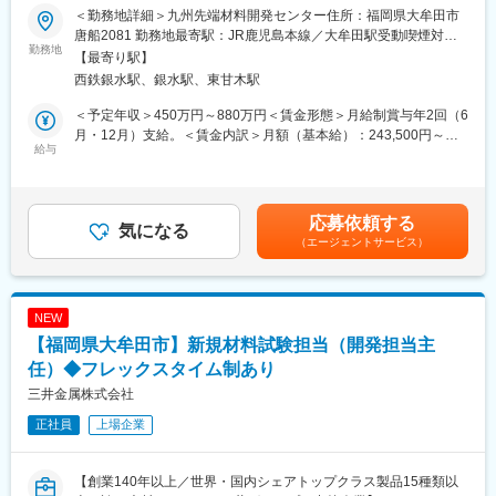
【職務内容】
＜勤務地詳細＞九州先端材料開発センター住所：福岡県大牟田市
2026年4月に設立された九州先端材料開発センターの企画・マー
唐船2081 勤務地最寄駅：JR鹿児島本線／大牟田駅受動喫煙対
ケティング部の一員として、新規テーマ案の具現化を行う試作開
勤務地
策：敷地内喫煙可能場所あり変更の範囲：三井金属・グループ会
【最寄り駅】
発業務に就いていただきます。
社の本社および国内外の支社・営業所
西鉄銀水駅、銀水駅、東甘木駅
2026年4月に福岡県大牟田市に設立され、事業部門と連携した材
料開発体制を構築し、将来の競争力向上につながる先端材料の創
＜予定年収＞450万円～880万円＜賃金形態＞月給制賞与年2回（6
出を目的としたセンターです。
月・12月）支給。＜賃金内訳＞月額（基本給）：243,500円～
給与
465,000円＜月給＞243,500円～465,000円＜昇給有無＞有＜残業
九州先端材料開発センターで検討された新規テーマ案について、
手当＞有＜給与補足＞※年収は年齢/経験/能力を考慮し決定しま
具現化の試作開発を実施していただきます。試験場所は大牟田地
す。賃金はあくまでも目安の金額であり、選考を通じて上下する
区（レアメタル事業部開発2係の開発室など）となります。
可能性があります。月給(月額)は固定手当を含めた表記です。
応募依頼する
気になる
（エージェントサービス）
その後は本人の希望やスキル、開発テーマの進捗等を勘案しなが
ら、チームミッションの範疇で業務範囲を広げていただきます。
【チームミッション】
NEW
・新商品上市：量産化検討、顧客対応、知財活動
【福岡県大牟田市】新規材料試験担当（開発担当主
・新規テーマ探索：マーケティング、大学対応、学会／展示会参
加、社内連携
任）◆フレックスタイム制あり
・新規材料開発：実証試験、新規技術導入、共同研究
三井金属株式会社
・新規評価技術構築：設備導入、社内展開、工場支援
正社員
上場企業
【具体的な取り扱い材料】
・無機材料全般（レアアース・レアメタル、アルミナ、銅・銀な
【創業140年以上／世界・国内シェアトップクラス製品15種類以
ど。形状は粉体、焼結体、箔など）