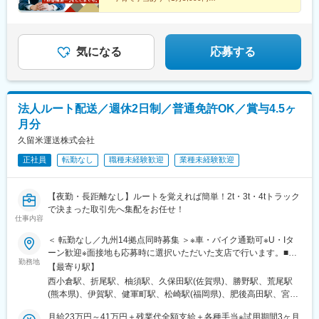
加賀温泉駅、東金沢駅、小松駅、賀来駅、由布院駅、南風崎駅、
■年収800万円も目指せる！
駅(東京都)、成増駅、永田町駅、代官山駅、奥沢駅、井の頭公園
長崎駅前駅、塩尻駅、松本駅、権堂駅、米子空港駅(鉄道)、境港
■中小型成長株特化
駅、神奈川駅、緑町駅、千葉駅、市川真間駅、新越谷駅、近鉄名
駅、米子駅、出雲市駅、出雲大社前駅、大津町駅、鴨島駅、二軒
古屋駅、宇治山田駅、桃山御陵前駅、神戸三宮駅(阪急・神戸高
屋駅、阿波大谷駅、東武ワールドスクウェア駅、日光駅、間藤
速)、北浜駅(大阪府)、なんば駅(地下鉄)、駒川中野駅、宮之阪駅、
気になる
応募する
駅、大和八木駅、大和西大寺駅、近鉄奈良駅、鐘釣駅、欅平駅、
大和高田駅、紀伊御坊駅、岡山駅、倉敷駅、新栄町駅(福岡県)、祇
オークスカナルパークホテル富山前、芦原温泉駅、九頭竜湖駅、
園駅(福岡県)、佐世保中央駅、水天宮前駅、赤坂駅(東京都)、九品
敦賀駅、太宰府駅、博多駅、門司港駅、泉駅(常磐線)、会津若松
仏駅、反町駅、千葉中央駅、国府台駅、名鉄名古屋駅、中書島
駅、新白河駅、三ノ宮駅、西明石駅、小樽駅、新千歳空港駅(鉄
駅、神戸三宮駅(阪神)、なにわ橋駅、ＪＲ難波駅、高田市駅、西川
道)、新函館北斗駅、貴志駅、白浜駅、和歌山市駅、海浜幕張駅、
法人ルート配送／週休2日制／普通免許OK／賞与4.5ヶ
緑道公園駅、中佐世保駅
北参道駅、広瀬通駅、なにわ橋駅、さっぽろ駅、函館駅前駅、弘
月分
前東高前駅、曽根田駅、工機前駅、足利市駅、中央前橋駅、西桐
久留米運送株式会社
生駅、本川越駅、京成千葉駅、船橋駅、市川駅、京王八王子駅、
布田駅、半蔵門駅、日本橋駅(東京都)、溜池山王駅、新宿御苑前
正社員
転勤なし
職種未経験歓迎
業種未経験歓迎
駅、新高島駅、京急川崎駅、逸見駅、北鉄金沢駅、福井駅(福井
県)、名鉄岐阜駅、新浜松駅、新静岡駅、名古屋駅、新豊田駅、名
鉄一宮駅、新豊橋駅、岡崎公園前駅、上栄町駅、九条駅(京都府)、
【夜勤・長距離なし】ルートを覚えれば簡単！2t・3t・4tトラック
大阪梅田駅(阪神線)、大小路駅、東花園駅、宮之阪駅、蛸地蔵駅、
で決まった取引先へ集配をお任せ！
仕事内容
ハーバーランド駅、山陽姫路駅、さくら夙川駅、伊丹駅(阪急線)、
八木西口駅、生駒駅、香芝駅、田中口駅、岡山駅前駅、倉敷市
＜ 転勤なし／九州14拠点同時募集 ＞※車・バイク通勤可※U・Iタ
駅、眉山ロープウェイ山麓駅、高松築港駅、後免町駅(軌道線)、西
ーン歓迎※面接地も応募時に選択いただいた支店で行います。■北
鉄福岡駅、熊本駅前駅、鹿児島駅前駅、東別院駅、大曽根駅、道
勤務地
九州支店／福岡県北九州市小倉北区西港町83-2■遠賀店／福岡県遠
【最寄り駅】
後温泉駅、嵯峨嵐山駅、嵐電嵯峨駅、市立体育館前駅、広電宮島
賀郡水巻町猪熊10-6-21■飯塚店／福岡県鞍手郡小竹町南良津92-
西小倉駅、折尾駅、柚須駅、久保田駅(佐賀県)、勝野駅、荒尾駅
口駅、高知駅前駅、後免中町駅、伊勢市駅、新岩国駅、高見橋
5■福岡支店／福岡県糟屋郡粕屋町仲原2675■福岡インター支店／
(熊本県)、伊賀駅、健軍町駅、松崎駅(福岡県)、肥後高田駅、宮崎
駅、三島広小路駅、ハウステンボス駅、五島町駅、西松本駅、中
福岡市東区蒲田2-38-3■みらい九州支店／福岡県三井郡大刀洗町鵜
神宮駅、広木駅、志布志駅、隼人駅
浜駅、電鉄出雲市駅、池谷駅、東武日光駅、インテック本社前
木1058-1■大牟田店／福岡県大牟田市四山町80-30■佐賀支店／佐
月給23万円～41万円＋残業代全額支給＋各種手当※試用期間3ヶ月