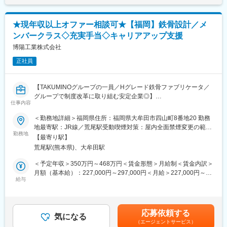
・顧客との打合せ
も可能です。
・試運転対応
加えて、所属部署や役職のポジションに縛られず、自ら提案に対
し、幅広い裁量権のもと業務を推進できることが魅力です。
★現年収以上オファー相談可★【福岡】鉄骨設計／メ
【詳細設計】
ンバークラス◇充実手当◇キャリアアップ支援
・設備配置設計
■当社の特徴：
・配管図の作成
博陽工業株式会社
◇業界内では信号機4大メーカーの1つに数えられ、LED製品の開
・試運転対応
発など他社に先んじた技術開発が特徴で、国内外でも高い技術力
正社員
から注目を集める企業です。今後も積極的な事業拡大を予定して
【その他】
います。
・顧客や協力会社との技術調整
【TAKUMINOグループの一員／Hグレード鉄骨ファブリケータ／
・現場での設計検証
変更の範囲：会社の定める業務
グループで制度改革に取り組む安定企業◎】
・設計内容のプレゼンテーション
仕事内容
※OJTでしっかりサポートします
■採用背景：
＜勤務地詳細＞福岡県住所：福岡県大牟田市四山町8番地20 勤務
～事業拡大に伴い、設計部門の強化のための増員募集～
地最寄駅：JR線／荒尾駅受動喫煙対策：屋内全面禁煙変更の範
■使用ツール
勤務地
囲：会社の定める事業所
・BricsCAD（AutoCAD経験でも可）
【最寄り駅】
■魅力ポイント
荒尾駅(熊本県)、大牟田駅
◎グループ経営でワンストップサービスを実現、経営水準を高め
■働き方：
安定性が高いです。
＜予定年収＞350万円～468万円＜賃金形態＞月給制＜賃金内訳＞
・出張：月2～3回（1～2泊程度）
◎Hグレード認定企業で大規模案件に取り組めます。
月額（基本給）：227,000円～297,000円＜月給＞227,000円～
・試運転対応：3年に1回、約8週間
◎デジタル型社内大学制度「TAKUMINOアカデミー」で技術の継
給与
297,000円＜昇給有無＞有＜残業手当＞有＜給与補足＞■賞与：年
・同業他社と比較し、ライフワークバランスに優れた職場環境で
承やノウハウ習得できます。
2回※昨年実績 2.5ヶ月※経験・年齢を考慮し決定します（上記は目
す。
◎グループ利益を活用して賃上げや最新設備導入など働きやすい
安のため、前後する可能性がございます）。賃金はあくまでも目
・週に1～2回在宅勤務が可能です。残業は20時間ほどで、プライ
環境実現へグループで取り組めます。
安の金額であり、選考を通じて上下する可能性があります。月給
ベートも大切にしながら働けます。
応募依頼する
気になる
(月額)は固定手当を含めた表記です。
・社員の勤続年数は15年と長く、働きやすい環境です。
（エージェントサービス）
■業務内容：