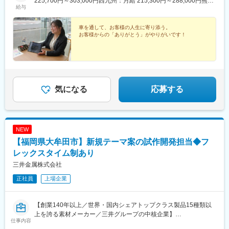
225,700円～303,000円西九州：月給 215,300円～288,000円熊
ざいません。※キャリアアップに伴い九州内での異動の可能性有り
給与
本：月給 218,400円～295,500円大 分：月給 215,300円～
【福岡】西港店・小倉東インター店・八幡店・飯塚店・福間店・
288,000円南九州：月給 215,300円～288,000円沖 縄：月給
新宮店・千早店・博多駅東店・福重店・長丘店・春日店・筑紫野
189,300円～262,100円※スキル・経験・能力を考慮して決定しま
車を通して、お客様の人生に寄り添う。
店・櫛原店・上津店・大牟田店【西九州】長崎時津店・佐世保日
お客様からの「ありがとう」がやりがいです！
す。☆残業が発生した場合は発生時間分に対し全額支給いたしま
宇店・諫早店・佐賀店・武雄店・唐津店【熊本】南高江店・清水
す。☆販売インセンティブ・キャンペーン報奨旅行あり！☆入社
店・熊本東店・菊陽店・八代店・天草店・玉名店【大分】大分
後の初回賞与は金一封支給いたします（入社時期による）
店・大分東店・別府店・中津店・日田店【南九州】下荒田店・東
開店・鹿屋店・川内店・隼人店・花ヶ島店・宮崎南店・延岡店・
都城店【沖縄】浦添店・豊崎店◎受動喫煙対策：各店舗内禁煙◎
気になる
応募する
車通勤OK（駐車場完備）
NEW
【福岡県大牟田市】新規テーマ案の試作開発担当◆フ
レックスタイム制あり
三井金属株式会社
正社員
上場企業
【創業140年以上／世界・国内シェアトップクラス製品15種類以
上を誇る素材メーカー／三井グループの中核企業】
仕事内容