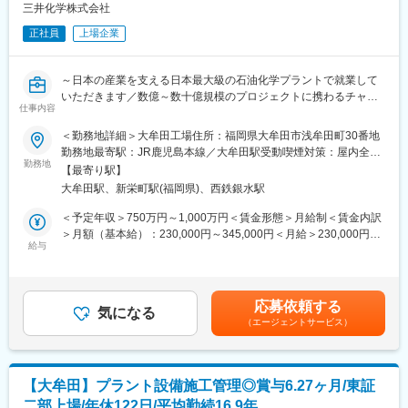
【入社5年～10年程度】
三井化学株式会社
窒化ホウ素粉、窒化ホウ素成形物の技術リーダー
正社員
上場企業
若しくは､研究部門での次世代材料開発､用途開発研究リーダー
【それ以降】
～日本の産業を支える日本最大級の石油化学プラントで就業して
各製造､研究拠点での技術リーダー､マネジメント業務
いただきます／数億～数十億規模のプロジェクトに携わるチャン
事業部門での販売戦略、新拠点検討
仕事内容
スあり／積極設備投資中～
＜勤務地詳細＞大牟田工場住所：福岡県大牟田市浅牟田町30番地
■業務内容：化学プラントの土木・建築設計・建設・プロジェクト
勤務地最寄駅：JR鹿児島本線／大牟田駅受動喫煙対策：屋内全面
■会社について
管理、プラント設備保全をお任せ致します。ご経験やスキルに応
勤務地
禁煙変更の範囲：会社の定める事業所（リモートワーク含む）
当社は1915年創業の総合化学メーカーです。
【最寄り駅】
じて徐々に業務をお任せする予定です。
電子・先端素材、ライフイノベーション、エラストマー・インフ
大牟田駅、新栄町駅(福岡県)、西鉄銀水駅
ラ、ポリマーの4事業を軸に、電池材料、半導体・通信、医療・診
■工場の特色：1912年、三池炭鉱で事業展開する三井鉱山は、化
＜予定年収＞750万円～1,000万円＜賃金形態＞月給制＜賃金内訳
断、インフラ分野など幅広い領域で価値を提供しています。
学事業の端緒としてコークス製造の過程で生じるガスを利用して
＞月額（基本給）：230,000円～345,000円＜月給＞230,000円～
「世界に誇れる、化学を』をコーポレートメッセージとして、信
化学肥料「硫安」の生産を開始するとともに、ガス・コールター
給与
345,000円＜昇給有無＞有＜残業手当＞有＜給与補足＞※給与詳細
頼性の高い製品を供給し、世の中の発展に貢献しています。
ル等の副産物工場を稼働し始めました。大牟田工場は、この石炭
は経験・能力により処遇を決めさせていただきます。賃金はあく
化学事業を承継・発展させ、日本の近代化と戦後復興を支えた
までも目安の金額であり、選考を通じて上下する可能性がありま
変更の範囲：会社の定める業務
「肥料事業」や精密有機合成化学事業の第一歩となる「染料事
す。月給(月額)は固定手当を含めた表記です。
応募依頼する
業」を礎に、ファインケミカル製品を展開してきました。現在は
気になる
（エージェントサービス）
「最高品質光学プラスチックレンズ原料」、「地球環境にやさし
い農薬」、「広範な応用可能性を秘めたウレタン」を三本柱とし
て、先人から受け継いだ技術と歴史をベースに世界最高レベルの
競争力強化に取り組んでいます。
【大牟田】プラント設備施工管理◎賞与6.27ヶ月/東証
二部上場/年休122日/平均勤続16.9年
■同社の特徴：