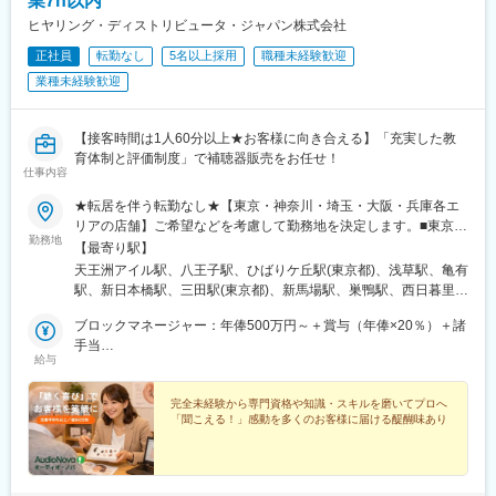
業7h以内
ヒヤリング・ディストリビュータ・ジャパン株式会社
正社員
転勤なし
5名以上採用
職種未経験歓迎
業種未経験歓迎
【接客時間は1人60分以上★お客様に向き合える】「充実した教
育体制と評価制度」で補聴器販売をお任せ！
仕事内容
★転居を伴う転勤なし★【東京・神奈川・埼玉・大阪・兵庫各エ
リアの店舗】ご希望などを考慮して勤務地を決定します。■東京エ
勤務地
リア神田店／三田店／浅草店／北品川店／中目黒店／下高井戸店
【最寄り駅】
／荻窪店／練馬店／立川高島屋S.C.店／武蔵野店／東府中店／聖
天王洲アイル駅、八王子駅、ひばりケ丘駅(東京都)、浅草駅、亀有
蹟桜ヶ丘店／浜田山店／多摩センター店／昭島店／巣鴨店／亀有
駅、新日本橋駅、三田駅(東京都)、新馬場駅、巣鴨駅、西日暮里駅
店／ひばりヶ丘店■神奈川エリア横浜店／戸塚店／上大岡店／大和
(舎人ライナー)、中目黒駅、練馬駅、荻窪駅、浜田山駅、下高井戸
店／藤沢店／辻堂店／平塚店／小田原店／たまプラーザ店／海老
ブロックマネージャー：年俸500万円～＋賞与（年俸×20％）＋諸
駅、武蔵境駅、東府中駅、聖蹟桜ケ丘駅、小田急多摩センター
名店■埼玉エリア大宮店／新越谷店■大阪エリア天王寺店／都島店
手当
駅、立川北駅、昭島駅、横浜駅、たまプラーザ駅、上大岡駅、戸
給与
／門真店／蒲生四丁目店■兵庫エリア西宮店／塚口店／六甲道店／
店長：年俸360万円～＋賞与（年俸×20％）＋諸手当
塚駅、大和駅(神奈川県)、海老名駅(相模線)、藤沢駅、辻堂駅、平
明石店／大久保店【アクセスについて】各店舗へのアクセスは、
塚駅、緑町駅、大宮駅(埼玉県)、新越谷駅、蒲生四丁目駅、古川橋
以下URLをご参照ください。https://www.audionova.co.jp/shoplist/
完全未経験から専門資格や知識・スキルを磨いてプロへ
駅、都島駅、天王寺駅、塚口駅(阪急線)、西宮駅(ＪＲ線)、六甲道
「聞こえる！」感動を多くのお客様に届ける醍醐味あり
【本社】〒140-0002東京都品川区東品川2-5-8 天王洲パークサイ
駅、明石駅、大久保駅(兵庫県)、香春口三萩野駅、八幡駅(福岡
ドビル11Fりんかい線／東京モノレール「天王洲アイル駅」より徒
県)、藤崎駅(福岡県)、大橋駅(福岡県)、大牟田駅、通町筋駅、中津
歩1分
駅(大分県)、大分駅、市役所前駅(鹿児島県)、京王八王子駅、浅草
駅(ＴＸ)、神田駅(東京都)、田町駅(東京都)、北品川駅、庚申塚