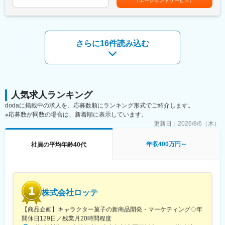
（エージェントサービス）
クトが多いため、でも早い段階から責任のある業務を任せられ、
個人の裁量が大きい環境が整っています。
■魅力ポイント：
・同業他社と比較し、ライフワークバランスに優れた職場環境で
さらに16件読み込む
す。
・福利厚生も充実しており、独身寮や社宅制度、住宅手当があり
ます。
・残業は5～10時間ほどで、プライベートも大切にしながら働け
ます。
・会社としても自由なコミュニケーションが促進される社風で、
人気求人ランキング
実力に基づいた評価制度が整っており、努力次第で昇進・昇格の
dodaに掲載中の求人を、応募数順にランキング形式でご紹介します。
チャンスがることから、やりがい＆プライベートを充実させるこ
※応募数が同数の場合は、新着順に表示しています。
とが可能です。
更新日：
2026/8/6（木）
・社員の勤続年数が長く、働きやすい環境です。
年収400万円～
社員の平均年齢40代
■福利厚生：
・独身寮：独身の希望者は通勤時間に関係なく誰でも入寮可（満
29歳まで）
（寮費は月額13,000円/水道・光熱費、Wi-Fi込み）
・借上独身寮制度：月額賃借料の75%会社負担※上限75,000円
株式会社ロッテ
（満40歳まで）
・借上社宅制度：月額賃借料の75%会社負担※上限100,000円（満
【商品企画】キャラクター菓子の新商品開発・マーケティング◇年
40歳まで）
間休日129日／残業月20時間程度
・住宅手当：持ち家の場合、住宅手当5万円（独身世帯の場合は3