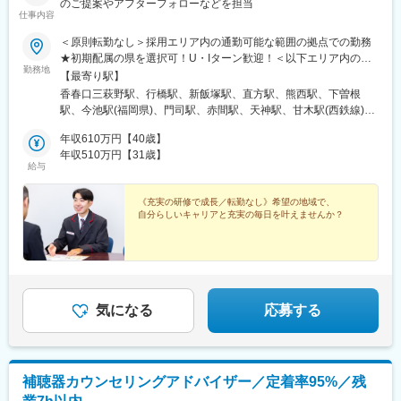
のご提案やアフターフォローなどを担当
仕事内容
＜原則転勤なし＞採用エリア内の通勤可能な範囲の拠点での勤務
★初期配属の県を選択可！U・Iターン歓迎！＜以下エリア内の郵
勤務地
便局内に設置されたかんぽサービス部＞■九州エリア：福岡県、佐
【最寄り駅】
賀県、長崎県、大分県、宮崎県、鹿児島県、熊本県■沖縄エリア：
香春口三萩野駅、行橋駅、新飯塚駅、直方駅、熊西駅、下曽根
沖縄県※基本的にスクーターまたはバイク、一部エリアは車で営業
駅、今池駅(福岡県)、門司駅、赤間駅、天神駅、甘木駅(西鉄線)、
※配属先のかんぽサービス部は、応募者の希望も踏まえて決定※入
筑前前原駅、南福岡駅、和白駅、新原駅、野芥駅、西鉄柳川駅、
社から3カ月間、研修センター等での育成プログラムに参加 育児
年収610万円【40歳】
羽犬塚駅、大牟田駅、御井駅、佐賀駅、武雄温泉駅、唐津駅、伊
等の家庭事情があり、参加が難しい場合はリモートプログラムと
年収510万円【31歳】
万里駅、鳥栖駅、五島町駅、霊丘公園体育館駅、本諫早駅、大学
給与
なります■受動喫煙対策：屋内原則禁煙（事業所により喫煙スペー
病院駅、新大村駅、早岐駅、中佐世保駅、洗馬橋駅、八代駅、三
スあり）
角駅、木葉駅、玉名駅、人吉温泉駅、宮地駅、川尻駅(熊本県)、健
《充実の研修で成長／転勤なし》希望の地域で、
軍校前駅、光の森駅、大分駅、佐伯駅、中津駅(大分県)、日田駅、
自分らしいキャリアと充実の毎日を叶えませんか？
宇佐駅、別府駅(大分県)、鶴崎駅、延岡駅、西都城駅、宮崎駅、油
津駅、小林駅(宮崎県)、日向新富駅、高見橋駅、川内駅(鹿児島
県)、志布志駅、枕崎駅、宮ケ浜駅、国分駅(鹿児島県)、谷山駅(指
宿枕崎線)、出水駅、朝日通駅、壺川駅、赤嶺駅、てだこ浦西駅、
浦添前田駅、旦過駅、西鉄福岡駅、甘木駅(甘木鉄道線)、桜並木
駅、梅林駅(福岡県)、長崎駅前駅、島原船津駅、原爆資料館駅、佐
気になる
応募する
世保中央駅、新町駅(熊本県)、人吉駅、鹿児島中央駅前駅、市役所
前駅(鹿児島県)、奥武山公園駅、天神南駅、雑餉隈駅、桜町駅(長
崎県)、浦上駅前駅、佐世保駅、西辛島町駅、鹿児島中央駅、いづ
ろ通駅
補聴器カウンセリングアドバイザー／定着率95%／残