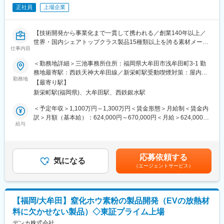
ただける開発リーダーを募集します。
益事業部門のトップとしてマネジメントを継続する、または別の
正社員
上場企業
新規事業プロジェクトのリーダーとして、より広い範囲の業務を
◆主な業務内容
推進する役職に従事します。
・セラミックスを含む分離精製材料の開発、および分離精製プロ
【技術開発から事業化まで一貫して携われる／創業140年以上／
セス・エンジニアリングの開発業務
変更の範囲：会社の定める業務
世界・国内シェアトップクラス製品15種類以上を誇る素材メーカ
・国内外パートナーとの共同研究開発プロジェクトの企画・推進
仕事内容
ー／三井グループの中核企業】
業務
＜勤務地詳細＞三池事務所住所：福岡県大牟田市浅牟田町3-1 勤
【職務内容】
務地最寄駅：西鉄天神大牟田線／新栄町駅受動喫煙対策：屋内全
◆その他
・セラミックスを含む分離精製材料の開発、および分離精製プロ
勤務地
面禁煙変更の範囲：会社の定める事業所（リモートワーク含む）
・国内外への出張あり
【最寄り駅】
セス・エンジニアリングの開発業務
（国内：年2～3回程度、1回あたり2日程度 海外（主に台湾）：
新栄町駅(福岡県)、大牟田駅、西鉄銀水駅
・国内外パートナーとの共同研究開発プロジェクトの企画・推進
月1回程度、1回あたり数日～1週間程度）
業務
＜予定年収＞1,100万円～1,300万円＜賃金形態＞月給制＜賃金内
訳＞月額（基本給）：624,000円～670,000円＜月給＞624,000円
◆業務の面白み／魅力
【配属先ミッション】
給与
～670,000円＜昇給有無＞有＜残業手当＞無＜給与補足＞※年収は
出資先企業や顧客を含む国内外のパートナーとの共同開発を通じ
・事業ポートフォリオの組み換えとプログラマティックM&Aによ
年齢/経験/能力を考慮し決定します。※管理職登用の場合は、残業
て、技術開発から事業化まで一貫して携わることができる、やり
り、持続的な企業価値向上を実現する
代は含まれません■賞与：年2回（6、12月）賃金はあくまでも目
がいのある業務です。
・既存事業の強化、新たな価値創出、新規事業創出の取り組みを
安の金額であり、選考を通じて上下する可能性があります。月給
応募依頼する
推進する
気になる
(月額)は固定手当を含めた表記です。
◆キャリアパス
（エージェントサービス）
・企業価値向上のため、M&Aの活用や社外パートナーの起用など
入社後は開発リーダーとして開発計画の立案・推進および共同開
を企画・提案・実行する
発プロジェクトを主導いただきます。将来的には、技術開発に加
え、事業化推進においてもご活躍いただくことを期待していま
【組織ビジョン】
す。
【福岡/大牟田】窒化ホウ素粉の製品開発（EVの放熱材
パーパスを基軸に、「ポートフォリオの組み換え」と「シナジー
料に欠かせない製品）◇東証プライム上場
の追求」を継続的に行い、持続的な企業価値向上を実現する。
◆組織ビジョン
デンカ株式会社