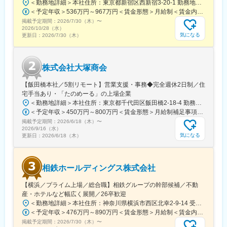
＜勤務地詳細＞本社住所：東京都新宿区西新宿3-20-1 勤務地最寄駅：京王新線／初台駅受動喫煙対策：敷地内全面禁煙変更の範囲：会社の定める事業所（リモートワーク含む）
万円）を支給
＜予定年収＞536万円～967万円＜賃金形態＞月給制＜賃金内訳＞月額（基本給）：290,000円～540,000円＜月給＞290,000円～540,000円＜昇給有無＞有＜残業手当＞有＜給与補足＞【賞与】年2回（7月･12月）、年平均：5.9ヶ月（2026年）※初回賞与は入社時期により一定額支給賃金はあくまでも目安の金額であり、選考を通じて上下する可能性があります。月給(月額)は固定手当を含めた表記です。
掲載予定期間：
■社風：
2026/7/30（木）
〜
2026/10/28（水）
風通しの良い雰囲気やフランクにコミュニケーションが可能で自
気になる
更新日：
2026/7/30（木）
由闊達な社風です。業務については、任される裁量が大きい分、
責任感を持って取り組む姿勢が求められます。実力重視の職能資
格制度を採用しており、実績次第で昇進・昇格が可能です。
株式会社大塚商会
【飯田橋本社／5割リモート】営業支援・事務◆完全週休2日制／住
宅手当あり・「たのめーる」の上場企業
＜勤務地詳細＞本社住所：東京都千代田区飯田橋2-18-4 勤務地最寄駅：中央本線／水道橋駅受動喫煙対策：屋内全面禁煙変更の範囲：会社の定める事業所（リモートワーク含む）
＜予定年収＞450万円～800万円＜賃金形態＞月給制補足事項なし＜賃金内訳＞月額（基本給）：249,000円～475,000円その他固定手当/月：25,000円～45,000円＜月給＞274,000円～520,000円＜昇給有無＞有＜残業手当＞有＜給与補足＞※経験、能力、年齢などを考慮の上、規定により決定賃金はあくまでも目安の金額であり、選考を通じて上下する可能性があります。月給(月額)は固定手当を含めた表記です。
掲載予定期間：
2026/6/18（木）
〜
2026/9/16（水）
気になる
更新日：
2026/6/18（木）
相鉄ホールディングス株式会社
【横浜／プライム上場／総合職】相鉄グループの幹部候補／不動
産・ホテルなど幅広く展開／26卒歓迎
＜勤務地詳細＞本社住所：神奈川県横浜市西区北幸2-9-14 受動喫煙対策：屋内喫煙可能場所あり変更の範囲：会社の定める事業所
＜予定年収＞476万円～890万円＜賃金形態＞月給制＜賃金内訳＞月額（基本給）：269,000円～535,312円＜月給＞269,000円～535,312円＜昇給有無＞有＜残業手当＞有＜給与補足＞※これまでの経験とスキルに応じて判断いたします。■賞与：:5.7ヶ月（2026年度）■モデル年収：（例1）650万円 入社5年目 主任(月給39.7万円＋賞与174万円)（例2）832万円 入社9年目 係長(月給50.8万円＋賞与222万円)賃金はあくまでも目安の金額であり、選考を通じて上下する可能性があります。月給(月額)は固定手当を含めた表記です。
掲載予定期間：
2026/7/30（木）
〜