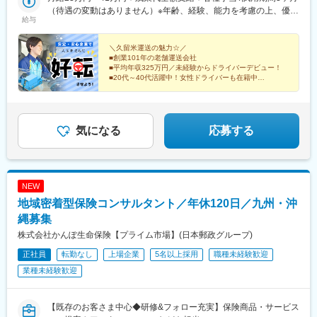
駅、祇園駅(福岡県)、九州鉄道記念館駅、三宮駅(神戸市営)、三宮
賀県小城市三日月町堀江316■熊本MEGA支店／熊本県上益城郡嘉
（待遇の変動はありません）※年齢、経験、能力を考慮の上、優遇
駅(神戸新交通)、南新宿駅、堺筋本町駅、北１２条駅、市役所前駅
給与
島町下六嘉1767-1■八代店／熊本県八代市敷川内町2666-1■宮崎支
します。※待遇条件の詳細については、面接などでご相談くださ
(北海道)、仙台駅、栄町駅(千葉県)、京成船橋駅、四ツ谷駅、八丁
店／宮崎市阿波岐原町坊ノ下2864■鹿児島支店／鹿児島市西別府
い。＜ドライバーの平均月収＞33万円～35万円★残業代も1分単
堀駅(東京都)、赤坂見附駅、東新宿駅、高島町駅、汐入駅、富山駅
町3200-5■鹿屋店／鹿児島県鹿屋市永野田町750-17■隼人店／鹿児
位できちんと支給するため、サービス残業とは無縁！★荷物の重
＼久留米運送の魅力☆／
北駅、七ツ屋駅、福井城址大名町駅、第一通り駅、日吉町駅、名
■創業101年の老舗運送会社
島県霧島市隼人町真孝460-4
量や件数に応じた「職能手当」あり！頑張った分だけ収入に反映
鉄名古屋駅、西一宮駅、駅前駅、島ノ関駅、東寺駅、大阪駅、花
■平均年収325万円／未経験からドライバーデビュー！
されます。家族・教育手当などの手当も充実しているため、早い
■20代～40代活躍中！女性ドライバーも在籍中
田口駅、高速神戸駅、香櫨園駅、宝山寺駅、西川緑道公園駅、猿
段階でマイホームを購入する社員も多いのも当社の特徴。★ドラ
■国土交通省指定制度「働きやすい職場認証制度・二つ
猴橋町駅、後免東町駅、天神駅、二本木口駅、桜島桟橋通駅、南
星」認定
イバーの既婚者率は65％と家庭持ちの社員が多いです。＜＜ココ
町駅、水前寺駅、後免西町駅、鹿児島中央駅
■業界では珍しい「土日祝休み」※
重要！！＞＞転勤もないので、腰を据えて活躍いただけます！
気になる
応募する
NEW
地域密着型保険コンサルタント／年休120日／九州・沖
縄募集
株式会社かんぽ生命保険【プライム市場】(日本郵政グループ)
正社員
転勤なし
上場企業
5名以上採用
職種未経験歓迎
業種未経験歓迎
【既存のお客さま中心◆研修&フォロー充実】保険商品・サービス