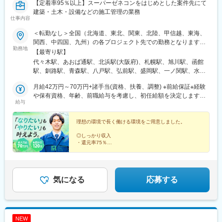
飯田駅(長野県)、上諏訪駅、駒ケ根駅、穂高駅、岡谷駅、地鉄ビル
【定着率95％以上】スーパーゼネコンをはじめとした案件先にて
前駅、朝菜町駅、末広町駅(富山県)、砺波駅、北鉄金沢駅、小松
建築・土木・設備などの施工管理の業務
仕事内容
駅、松任駅、野町駅、福井駅、武生駅、名鉄岐阜駅、大垣駅、江
吉良駅、せきてらす前駅、高山駅、多治見駅、那加駅、可児駅、
＜転勤なし＞全国（北海道、東北、関東、北陸、甲信越、東海、
磐田駅、浜北駅、天竜川駅、高塚駅、半田駅、左京山駅、大府
関西、中四国、九州）の各プロジェクト先での勤務となります。※
駅、瑞穂運動場西駅、岡崎駅、西尾駅、刈谷市駅、国府宮駅、安
勤務地
勤務地は希望を考慮します。※転居を伴う転勤なし※車通勤OK（勤
【最寄り駅】
城駅、新瀬戸駅、宇治山田駅、松阪駅、石場駅、水口城南駅、近
務地による）※直行直帰OK※U・Iターン歓迎。社員寮完備＆住宅補
代々木駅、あおば通駅、北浜駅(大阪府)、札幌駅、旭川駅、函館
江八幡駅、彦根駅、長浜駅、野洲駅、東舞鶴駅、茶山・京都芸術
助制度あり（規定あり）【東京オフィス】東京都渋谷区千駄ヶ谷
駅、釧路駅、青森駅、八戸駅、弘前駅、盛岡駅、一ノ関駅、水沢
大学駅、峰山駅、北大路駅、京都駅、ＪＲ小倉駅、野田駅(阪神
5-17-14 MSD20ビル3F【大阪オフィス】大阪府大阪市中央区平野
江刺駅、仙台駅(地下鉄)、石巻駅、鹿島台駅、秋田駅、横手駅、山
線)、吹田駅(阪急線)、岸和田駅、河内永和駅、西元町駅、加太駅
町1-7-3 吉田ビル5階【仙台オフィス】宮城県仙台市青葉区中央2-
月給42万円～70万円+諸手当(資格、扶養、調整) ※前給保証※経験
形駅、三瀬駅、いわき駅、郡山駅(福島県)、福島駅(福島県)、水戸
(和歌山県)、田尾寺駅、鳴門駅、篠山口駅、豊岡駅(兵庫県)、西宮
11-1 オルタス仙台ビル3階
や保有資格、年齢、前職給与を考慮し、初任給額を決定します。※
駅、つくば駅、日立駅、勝田駅、土浦駅、古河駅、下妻駅、守谷
駅、三田駅(兵庫県)、和田山駅、畦野駅、京口駅、北条町駅、志染
給与
残業代は全額支給します。＜年収例＞750万円（29歳・経験10年
駅、宇都宮駅、小山駅、栃木駅、足利駅、佐野駅、那須塩原駅、
駅、千本駅、相生駅(兵庫県)、葉多駅、西脇市駅、大和高田駅、五
目）1000万円（54歳・経験32年目）
高崎駅、前橋駅、太田駅(群馬県)、伊勢崎駅、桐生駅、渋川駅、大
条駅(奈良県)、近鉄下田駅、学園前駅(奈良県)、紀伊田辺駅、紀伊
理想の環境で長く働ける環境をご用意しました。
宮駅(埼玉県)、さいたま新都心駅、川口駅、川越駅、所沢駅、越谷
勝浦駅、倉吉駅、浜田駅、安来駅、津山駅、倉敷駅、西片上駅、
駅、八潮駅、千葉駅、東海神駅、松戸駅、市川真間駅、柏駅、五
庭瀬駅、瀬戸駅、備前西市駅、東山・おかでんミュージアム駅、
◎しっかり収入
井駅、木更津駅、新習志野駅、浦安駅(千葉県)、八王子駅、町田
・還元率75％
竹原駅、大竹駅、山麓駅(千光寺山)、三次駅、三原駅、府中駅(広
・最大月給70万円も可
駅、府中駅(東京都)、調布駅、保谷駅、麹町駅、茅場町駅、赤坂駅
島県)、徳山駅、阿南駅、阿波池田駅、穴吹駅、吉成駅、宇和島
・各種手当が充実
(東京都)、新宿三丁目駅、横浜駅、川崎駅、上溝駅、横須賀駅、藤
駅、高知駅、後免西町駅、中村駅、小村神社前駅、田辺島通駅、
沢本町駅、平塚駅、本厚木駅、新潟駅、長岡駅、上越妙高駅、富
◎ワークライフバランス
甘木駅(西鉄線)、奈多駅、西鉄柳川駅、羽犬塚駅、大牟田駅、唐津
山駅、金沢駅、福井駅、甲府駅、長野駅、岐阜駅、浜松駅、静岡
・年間休日120日
気になる
応募する
駅、伊万里駅、五島町駅、霊丘公園体育館駅、本諫早駅、大学病
・完全週休2日制
駅、富士宮駅、近鉄名古屋駅、豊田市駅、尾張一宮駅、豊橋駅、
院駅、新大村駅、早岐駅、中佐世保駅、八代駅、三角駅、木葉
・出張時帰省費年3回
中岡崎駅、四日市駅、津駅、大津駅、草津駅(滋賀県)、長浜駅、京
駅、玉名駅、人吉温泉駅、宮地駅、大分駅、佐伯駅、中津駅(大分
都駅、宇治駅(奈良線)、亀岡駅、西梅田駅、堺駅、河内花園駅、枚
県)、日田駅、宇佐駅、別府駅(大分県)、鶴崎駅、延岡駅、西都城
方市駅、豊中駅、岸和田駅、吹田駅(東海道本線)、和泉中央駅、神
駅、宮崎駅、油津駅、小林駅(宮崎県)、日向新富駅、川内駅(鹿児
NEW