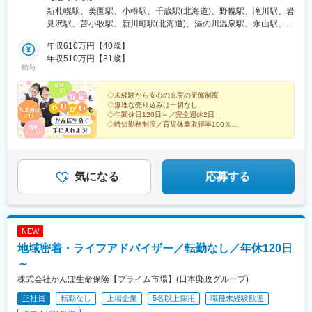
駅、栄生駅、矢田駅(愛知県)、新瑞橋駅、木曽川駅、近鉄富田駅、
岩手県、宮城県、秋田県、山形県、福島県■関東エリア：茨城県、
公園駅、ひばりが丘駅(北海道)、千歳町駅(北海道)、函館アリーナ
新札幌駅、美園駅、小樽駅、千歳駅(北海道)、野幌駅、滝川駅、岩
洛西口駅、西梅田駅、大正駅(大阪府)、今福鶴見駅、大和川駅、岡
栃木県、群馬県、埼玉県、千葉県■東京エリア：東京都■南関東エ
前駅、あおば通駅、峰駅、上野駅、堀切駅、荒川二丁目駅、立川
見沢駅、苫小牧駅、新川町駅(北海道)、湯の川温泉駅、永山駅、旭
山駅、天神川駅、朝倉街道駅、上塩屋駅、旭橋駅、赤嶺駅、京成
リア：神奈川県、山梨県■信越エリア：新潟県、長野県■北陸エリ
南駅、柴崎駅、高島町駅、電鉄富山駅・エスタ前駅、南富山駅前
川駅、東旭川駅、北見駅、帯広駅、釧路駅、中央弘前駅、下北
津田沼駅、井野駅(千葉県)、鮫洲駅、新御茶ノ水駅、南新宿駅、日
ア：富山県、石川県、福井県■東海エリア：岐阜県、静岡県、愛知
年収610万円【40歳】
駅、坂下町駅、福井城址大名町駅、新那加駅、瀬戸市駅、元田中
駅、津軽五所川原駅、八戸駅、三沢駅(青森県)、新青森駅、上盛岡
本橋駅(東京都)、高島町駅、大曽根駅、妙音通駅、大阪駅、ドーム
県、三重県■近畿エリア：滋賀県、京都府、大阪府、兵庫県、奈良
年収510万円【31歳】
駅、海老江駅、ＪＲ俊徳道駅、花隈駅、尾道駅、高知橋駅、後免
駅、二戸駅、一ノ関駅、宮古駅、北上駅、水沢駅、久慈駅、紫波
前千代崎駅、高須神社駅、西川緑道公園駅、美栄橋駅
給与
県、和歌山県■中国エリア：岡山県、広島県、山口県、鳥取県、島
駅、鹿児駅、桜町駅(長崎県)、浦上駅前駅、佐世保駅
中央駅、田茂山駅、五橋駅、石巻駅、内湾入口駅、古川駅、白石
根県■四国エリア：徳島県、香川県、愛媛県、高知県■九州エリ
駅(宮城県)、くりこま高原駅、新田駅(宮城県)、泉外旭川駅、能代
ア：福岡県、佐賀県、長崎県、大分県、宮崎県、鹿児島県、熊本
◇未経験から安心の充実の研修制度
駅、東大館駅、羽後本荘駅、湯沢駅、横手駅、大曲駅(秋田県)、山
◇無理な売り込みは一切なし
県■沖縄エリア：沖縄県※初期配属の都道府県を希望可！U・Iター
形駅、米沢駅、鶴岡駅、酒田駅、村山駅(山形県)、新庄駅、寒河江
◇年間休日120日～／完全週休2日
ン歓迎※基本的にスクーターまたはバイク、一部エリアは車で営業
駅、長井駅、白河駅、いわき駅、七日町駅、喜多方駅、二本松
◇時短勤務制度／育児休業取得率100％
※配属先のかんぽサービス部は応募者の希望も踏まえて決定※入社
◇賞与年2回
駅、磐城石川駅、須賀川駅、原ノ町駅、福島学院前駅、郡山富田
から3カ月間、研修センター等での育成プログラムに参加 育児等
駅、下館駅、古河駅、下妻駅、竜ケ崎駅、寺原駅、つくば駅、笠
お客さまと深くお付き合いできる喜びと、
の家庭事情があり、参加が難しい場合はリモートプログラムとな
間駅、新鉾田駅、鹿島神宮駅、磯原駅、勝田駅、新栃木駅、佐野
日本郵政グループの安心感を手に入れませんか？
ります
駅、西那須野駅、足利駅、新鹿沼駅、上今市駅、小山駅、真岡
気になる
応募する
駅、宝積寺駅、小金井駅、黒磯駅、駅東公園前駅、中央前橋駅、
桐生駅、太田駅(群馬県)、沼田駅、館林駅、伊勢崎駅、安中駅、群
馬藤岡駅、加須駅、秩父駅、小川町駅(埼玉県)、鶴瀬駅、佐原駅、
銚子駅、八日市場駅、東金駅、館山駅、荻窪駅、西早稲田駅、鶯
NEW
谷駅、京成関屋駅、荒川区役所前駅、渋谷駅、経堂駅、昭島駅、
地域密着・ライフアドバイザー／転勤なし／年休120日
めじろ台駅、羽村駅、立川駅、京王八王子駅、東青梅駅、町田
駅、秋川駅、甲州街道駅、八王子みなみ野駅、上北台駅、新小平
～
駅、武蔵小金井駅、東村山駅、府中駅(東京都)、国領駅、瀬谷駅、
株式会社かんぽ生命保険【プライム市場】(日本郵政グループ)
上大岡駅、横浜駅、市が尾駅、センター南駅、向ケ丘遊園駅、武
正社員
転勤なし
上場企業
5名以上採用
職種未経験歓迎
蔵小杉駅、新百合ケ丘駅、鷺沼駅、小田原駅、藤沢駅、秦野駅、