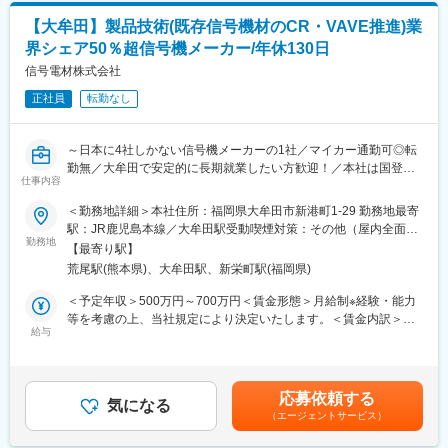
・業務経験や本人のご希望により、本部内の戦略購買業務、原価
＜使用CAD＞：S/F REAL4
企画業務、調達企画業務等の関連部門への異動や、また他事業所
【大牟田】製品技術(既存信号機材のCR・VAVE推進)業
（海外含む）へのジョブローテーションにより、サプライチェー
界シェア50％超信号機メーカー/年休130日
■やりがい：
ンマネジメント全般でキャリアアップを目指すことが出来ます。
◎大規模プロジェクトを経験できる！
信号電材株式会社
公共施設や高層ビルなどの大規模プロジェクトに携わることがで
変更の範囲：会社の定める業務
正社員
転勤なし
き、設計技術を磨くことができます。
◎スキルアップ可能！
TAKUMINOホールディングス内のe-ラーニングや資格補助制度が
～日本に4社しかない信号機メーカーの1社／マイカー通勤可◎転
あります。
勤無／大牟田で安定的に長期就業したい方歓迎！／本社は国登録
高い技術力と品質を追求する企業文化の中で、スキルアップの機
仕事内容
有形文化遺産の『旧三池炭鉱三川電鉄変電所』(リノベーション済)
会が豊富です。熟練職人と共に働くことで、技術の継承と発展に
での勤務です～
＜勤務地詳細＞本社住所：福岡県大牟田市新港町1-29 勤務地最寄
寄与できます。
■募集背景：
駅：JR鹿児島本線／大牟田駅受動喫煙対策：その他（屋内全面禁
全国の警察署や海外への納品実績があり、日本に4社しかない信号
勤務地
煙(屋外に喫煙可能場所あり)）変更の範囲：会社の定める事業所
■企業の魅力
【最寄り駅】
機メーカーの1社である当社にて、交通信号機材の既存製品におい
◎鹿島建設や三井住友建設などのゼネコン各社へ、ビル・商業設
荒尾駅(熊本県)、大牟田駅、新栄町駅(福岡県)
て、製品競争力を高めるためのCR・VAVE活動を本格的に強化す
備・倉庫などの鉄骨を製造・納入しています。
るための増員募集です。
＜予定年収＞500万円～700万円＜賃金形態＞月給制※経験・能力
◎Hグレードの資格を持ち、大型製品の製造が可能な大規模工場
等を考慮の上、当社規定により決定いたします。＜賃金内訳＞月
を保有しており、納期・品質・顧客対応で高い評価を得ていま
■業務概要：
給与
額（基本給）：261,510円～347,560円固定残業手当/月：68,490
す。
既存製品のCR・VAVEを主軸に、電子回路の専門性を生かした改
円～82,440円（固定残業時間30時間0分/月）超過した時間外労働
◎近年、九州近郊の鉄骨製造業界は、天神ビックバンなどの再開
善テーマを継続的に推進するポジションです。
の残業手当は追加支給＜月給＞330,000円～430,000円（一律手当
発事業での需要増に支えられ、各社とも好調な業績を維持してき
開発・調達・製造と連携し、量産製品の原価構造から改善策を企
を含む）＜昇給有無＞有＜残業手当＞有＜給与補足＞※上記年収は
ました。
応募依頼する
画し実行することで、製品力の底上げを担います。
気になる
賞与相当額を含む金額となり、給与詳細は経験等を考慮し決定し
（エージェントサービス）
ます。■昇給：年1回(7月) ※社内規定に基づく評価による■賞与：
■業務概要：
年2回(6月・12月) 各398,190円～547,545円 ※昨年度実績により計