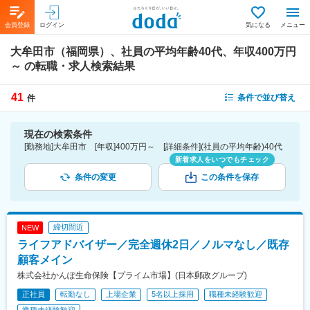
会員登録
ログイン
気になる
メニュー
大牟田市（福岡県）、社員の平均年齢40代、年収400万円
～
の転職・求人検索結果
41
条件で並び替え
件
現在の検索条件
[勤務地]大牟田市 [年収]400万円～ [詳細条件](社員の平均年齢)40代
新着求人をいつでもチェック
条件の変更
この条件を保存
締切間近
NEW
ライフアドバイザー／完全週休2日／ノルマなし／既存
顧客メイン
株式会社かんぽ生命保険【プライム市場】(日本郵政グループ)
正社員
転勤なし
上場企業
5名以上採用
職種未経験歓迎