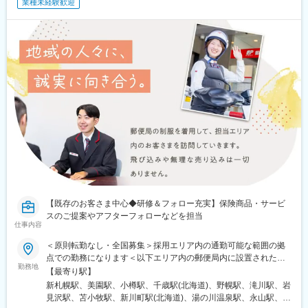
茅ケ崎駅、平塚駅、横須賀中央駅、相武台下駅、海老名駅(相鉄・
業種未経験歓迎
小田急)、矢部駅、橋本駅(神奈川県)、韮崎駅、富士山駅、大月
駅、内野西が丘駅、高田駅(新潟県)、柏崎駅、直江津駅、松本駅、
飯田駅(長野県)、上諏訪駅、駒ケ根駅、穂高駅、岡谷駅、地鉄ビル
前駅、朝菜町駅、末広町駅(富山県)、砺波駅、北鉄金沢駅、小松
駅、松任駅、野町駅、福井駅、武生駅、名鉄岐阜駅、大垣駅、江
吉良駅、せきてらす前駅、高山駅、多治見駅、那加駅、可児駅、
磐田駅、浜北駅、天竜川駅、高塚駅、半田駅、左京山駅、大府
駅、瑞穂運動場西駅、岡崎駅、西尾駅、刈谷市駅、国府宮駅、安
城駅、新瀬戸駅、宇治山田駅、松阪駅、石場駅、水口城南駅、近
江八幡駅、彦根駅、長浜駅、野洲駅、東舞鶴駅、茶山・京都芸術
大学駅、峰山駅、北大路駅、京都駅、ＪＲ小倉駅、野田駅(阪神
線)、吹田駅(阪急線)、岸和田駅、河内永和駅、西元町駅、加太駅
(和歌山県)、田尾寺駅、鳴門駅、篠山口駅、豊岡駅(兵庫県)、西宮
駅、三田駅(兵庫県)、和田山駅、畦野駅、京口駅、北条町駅、志染
駅、千本駅、相生駅(兵庫県)、葉多駅、西脇市駅、大和高田駅、五
条駅(奈良県)、近鉄下田駅、学園前駅(奈良県)、紀伊田辺駅、紀伊
【既存のお客さま中心◆研修＆フォロー充実】保険商品・サービ
勝浦駅、倉吉駅、浜田駅、安来駅、津山駅、倉敷駅、西片上駅、
スのご提案やアフターフォローなどを担当
庭瀬駅、瀬戸駅、備前西市駅、東山・おかでんミュージアム駅、
仕事内容
竹原駅、大竹駅、山麓駅(千光寺山)、三次駅、三原駅、府中駅(広
＜原則転勤なし・全国募集＞採用エリア内の通勤可能な範囲の拠
島県)、徳山駅、阿南駅、阿波池田駅、穴吹駅、吉成駅、宇和島
点での勤務になります＜以下エリア内の郵便局内に設置されたか
駅、高知駅、後免西町駅、中村駅、小村神社前駅、田辺島通駅、
勤務地
んぽサービス部＞■北海道エリア：北海道■東北エリア：青森県、
【最寄り駅】
甘木駅(西鉄線)、奈多駅、西鉄柳川駅、羽犬塚駅、大牟田駅、唐津
岩手県、宮城県、秋田県、山形県、福島県■関東エリア：茨城県、
駅、伊万里駅、五島町駅、霊丘公園体育館駅、本諫早駅、大学病
新札幌駅、美園駅、小樽駅、千歳駅(北海道)、野幌駅、滝川駅、岩
栃木県、群馬県、埼玉県、千葉県■東京エリア：東京都■南関東エ
院駅、新大村駅、早岐駅、中佐世保駅、八代駅、三角駅、木葉
見沢駅、苫小牧駅、新川町駅(北海道)、湯の川温泉駅、永山駅、旭
リア：神奈川県、山梨県■信越エリア：新潟県、長野県■北陸エリ