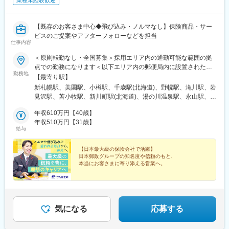
業種未経験歓迎
【既存のお客さま中心◆飛び込み・ノルマなし】保険商品・サー
ビスのご提案やアフターフォローなどを担当
仕事内容
＜原則転勤なし・全国募集＞採用エリア内の通勤可能な範囲の拠
点での勤務になります＜以下エリア内の郵便局内に設置されたか
勤務地
んぽサービス部＞■北海道エリア：北海道■東北エリア：青森県、
【最寄り駅】
岩手県、宮城県、秋田県、山形県、福島県■関東エリア：茨城県、
新札幌駅、美園駅、小樽駅、千歳駅(北海道)、野幌駅、滝川駅、岩
栃木県、群馬県、埼玉県、千葉県■東京エリア：東京都■南関東エ
見沢駅、苫小牧駅、新川町駅(北海道)、湯の川温泉駅、永山駅、旭
リア：神奈川県、山梨県■信越エリア：新潟県、長野県■北陸エリ
川駅、東旭川駅、北見駅、帯広駅、釧路駅、中央弘前駅、下北
ア：富山県、石川県、福井県■東海エリア：岐阜県、静岡県、愛知
年収610万円【40歳】
駅、津軽五所川原駅、八戸駅、三沢駅(青森県)、新青森駅、上盛岡
県、三重県■近畿エリア：滋賀県、京都府、大阪府、兵庫県、奈良
年収510万円【31歳】
駅、二戸駅、一ノ関駅、宮古駅、北上駅、水沢駅、久慈駅、紫波
給与
県、和歌山県■中国エリア：岡山県、広島県、山口県、鳥取県、島
中央駅、田茂山駅、五橋駅、石巻駅、内湾入口駅、古川駅、白石
根県■四国エリア：徳島県、香川県、愛媛県、高知県■九州エリ
駅(宮城県)、くりこま高原駅、新田駅(宮城県)、泉外旭川駅、能代
ア：福岡県、佐賀県、長崎県、大分県、宮崎県、鹿児島県、熊本
【日本最大級の保険会社で活躍】
駅、東大館駅、羽後本荘駅、湯沢駅、横手駅、大曲駅(秋田県)、山
日本郵政グループの知名度や信頼のもと、
県■沖縄エリア：沖縄県※初期配属の都道府県を希望可！U・Iター
形駅、米沢駅、鶴岡駅、酒田駅、村山駅(山形県)、新庄駅、寒河江
本当にお客さまに寄り添える営業へ。
ン歓迎※基本的にスクーターまたはバイク、一部エリアは車で営業
駅、長井駅、白河駅、いわき駅、七日町駅、喜多方駅、二本松
※配属先のかんぽサービス部は応募者の希望も踏まえて決定※入社
■安心感とブランド力で営業がしやすい
駅、磐城石川駅、須賀川駅、原ノ町駅、福島学院前駅、郡山富田
■年休120日～／完全週休2日制
から3カ月間、研修センター等での育成プログラムに参加 育児等
駅、下館駅、古河駅、下妻駅、竜ケ崎駅、寺原駅、つくば駅、笠
■有休取得率96％／平均残業月9.4h
の家庭事情があり、参加が難しい場合はリモートプログラムとな
間駅、新鉾田駅、鹿島神宮駅、磯原駅、勝田駅、新栃木駅、佐野
■昨年度賞与実績4.3カ月分
ります
駅、西那須野駅、足利駅、新鹿沼駅、上今市駅、小山駅、真岡
気になる
応募する
駅、宝積寺駅、小金井駅、黒磯駅、駅東公園前駅、中央前橋駅、
桐生駅、太田駅(群馬県)、沼田駅、館林駅、伊勢崎駅、安中駅、群