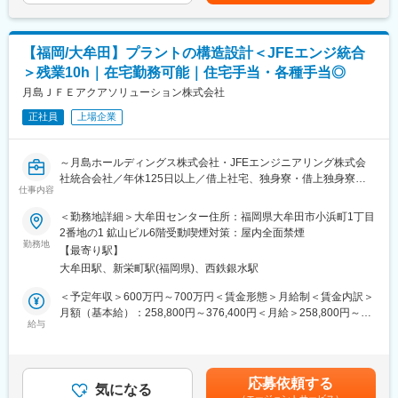
・福利厚生も充実しており、独身寮や社宅制度、住宅手当があり
製缶、架線金物や鉄塔製作を皮切りに、いち早くH形鋼を採用し
ます。（社宅・寮：家賃75％補助（最大10万円）／住宅手当：最
た鉄のパイオニアであるHグレードの鉄骨ファブである当社の設
大5万円）
計部門のメンバーとして以下業務をお任せします。
【福岡/大牟田】プラントの構造設計＜JFEエンジ統合
■社風：
＞残業10h｜在宅勤務可能｜住宅手当・各種手当◎
（1）構造設計、詳細設計：工作図一式（施工図・鉄骨加工図）の
風通しの良い雰囲気やフランクにコミュニケーションが可能で自
作成業務
月島ＪＦＥアクアソリューション株式会社
由闊達な社風です。業務については、任される裁量が大きい分、
※設計業務／図面修正／一般図・詳細図・施工計画図など図面の作
責任感を持って取り組む姿勢が求められます。実力重視の職能資
正社員
上場企業
成／数量計算書の作成など
格制度を採用しており、実績次第で昇進・昇格が可能です。
（2）お客様との交渉、協力会社とのコミュニケーション等の社外
コミュニケーション
■同社について：
～月島ホールディングス株式会社・JFEエンジニアリング株式会
（3）使用CAD：実寸法師、KAP、REAL4、Tekla等
2023年に月島アクアソリューション株式会社は、JFEエンジニア
社統合会社／年休125日以上／借上社宅、独身寮・借上独身寮、
仕事内容
リング株式会社の国内水エンジニアリング事業部門と統合し、月
住宅手当有り（条件あり）／福利厚生充実／土日祝休み／環境プ
■当社の特徴：
島JFEアクアソリューション株式会社として新たな一歩を踏み出
ラント大手にて経験を積むことが可
＜勤務地詳細＞大牟田センター住所：福岡県大牟田市小浜町1丁目
1947年に設立し、製缶、架線金物や鉄塔製作を皮切りに、いち早
します。この統合を通じて総合力を高め、地球環境と社会課題の
能！～
2番地の1 鉱山ビル6階受動喫煙対策：屋内全面禁煙
くH型鋼を採用し、鉄のパイオニア的存在として、様々な建築物
解決に貢献してまいります。
勤務地
の鉄骨製作に取り組んできました。あるべき企業として環境問題
【最寄り駅】
プラント施設の建築構造に関する構造計画・設計・解析業務を行
にも真摯に取り組み、次世代への安全・安心な社会の実現にも寄
大牟田駅、新栄町駅(福岡県)、西鉄銀水駅
う当社の建築技術者(主任/マネージャー)として、プロジェクト全
与していきます。
体に関わる業務をお任せします。当ポジションでは、即戦力人材
＜予定年収＞600万円～700万円＜賃金形態＞月給制＜賃金内訳＞
※鉄骨製作工場認定：Hグレード
を募集いたします。
月額（基本給）：258,800円～376,400円＜月給＞258,800円～
■業務内容：
給与
376,400円＜昇給有無＞有＜残業手当＞有＜給与補足＞※年収は年
変更の範囲：会社の定める業務
構造計画や構造設計、構造解析業務を行います。また、数量積算
齢・経験・スキル・前職でのポジションなどを考慮し、同社規定
や工事監理業務も担当し、工事が設計通りに進められているか確
により決定します■昇給：年1回（4月）■賞与：年2回賃金はあく
認します。プロジェクトによって異なりますが、月に2～3回程度
までも目安の金額であり、選考を通じて上下する可能性がありま
応募依頼する
の出張が発生することがあります。当社では、小規模なプロジェ
気になる
す。月給(月額)は固定手当を含めた表記です。