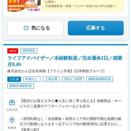
タウン中央駅、八千代緑が丘駅、地区センター駅、成田駅、品川
心環境！
勝浦駅、倉吉駅、浜田駅、安来駅、津山駅、倉敷駅、西片上駅、
シーサイド駅、武蔵引田駅、南砂町駅、武蔵砂川駅、辰巳駅、東
◎未経験歓迎！研修・フォロー充実＆自ら学び成長でき
庭瀬駅、瀬戸駅、備前西市駅、東山・おかでんミュージアム駅、
る！
武練馬駅、小川町駅(東京都)、都庁前駅、東久留米駅、豊田駅、学
竹原駅、大竹駅、山麓駅(千光寺山)、三次駅、三原駅、府中駅(広
◎年休125日／10日間の連休
芸大学駅、東京駅、鶴間駅、古淵駅、秦野駅、北茅ケ崎駅、新百
◎残業月20h以下
島県)、徳山駅、阿南駅、阿波池田駅、穴吹駅、吉成駅、宇和島
合ケ丘駅、京急久里浜駅、横浜駅、東戸塚駅、相武台前駅、星川
◎月給28万円以上
駅、高知駅、後免西町駅、中村駅、小村神社前駅、田辺島通駅、
駅、亀田駅、青山駅、新高岡駅、野々市駅(ＩＲいしかわ鉄道線)、
◎外訪なし
気になる
応募する
甘木駅(西鉄線)、奈多駅、西鉄柳川駅、羽犬塚駅、大牟田駅、唐津
◎多彩なキャリア
常永駅、松本駅、村山駅(長野県)、新加納駅、土岐市駅、自動車学
駅、伊万里駅、五島町駅、霊丘公園体育館駅、本諫早駅、大学病
校前駅、狐ケ崎駅、舞阪駅、静岡駅、小田井駅、亀島駅、西高蔵
院駅、新大村駅、早岐駅、中佐世保駅、八代駅、三角駅、木葉
駅、ナゴヤドーム前矢田駅、鶴舞駅、南大高駅、荒子川公園駅、
駅、玉名駅、人吉温泉駅、宮地駅、大分駅、佐伯駅、中津駅(大分
呼続駅、八事駅、黒田駅(愛知県)、扶桑駅、りんくう常滑駅、長久
締切間近
NEW
県)、日田駅、宇佐駅、別府駅(大分県)、鶴崎駅、延岡駅、西都城
手古戦場駅、六名駅、緒川駅、上挙母駅、八幡駅(愛知県)、勝川
駅、宮崎駅、油津駅、小林駅(宮崎県)、日向新富駅、川内駅(鹿児
ライフアドバイザー／未経験歓迎／完全週休2日／残業
駅、富田駅(三重県)、平田町駅、播磨駅、伊勢松本駅、北勢中央公
島県)、志布志駅、枕崎駅、宮ケ浜駅、国分駅(鹿児島県)、出水
園口駅、高茶屋駅、瀬田駅(滋賀県)、高の原駅、西大路駅、桂川駅
月9.4h
駅、壺川駅、新さっぽろ駅、松風町駅、湯の川駅、五所川原駅、
(京都府)、西院駅(阪急線)、淀駅、大阪梅田駅(阪神線)、大日駅、
株式会社かんぽ生命保険【プライム市場】(日本郵政グループ)
盛駅、仙台駅(地下鉄)、西取手駅、今市駅、東宿郷駅、城東駅、西
ドーム前駅、忍ケ丘駅、茨木市駅、高槻市駅、北花田駅、樽井
桐生駅、高田馬場駅、入谷駅(東京都)、牛田駅(東京都)、荒川一中
正社員
転勤なし
上場企業
5名以上採用
職種未経験歓迎
駅、横堤駅、七道駅、新金岡駅、伊丹駅(福知山線)、日生中央駅、
前駅、千歳船橋駅、立川北駅、青梅街道駅、布田駅、新高島駅、
大久保駅(兵庫県)、仁川駅、はりま勝原駅、道場南口駅、中央市場
業種未経験歓迎
江田駅(神奈川県)、新丸子駅、緑町駅、海老名駅(相模線)、西松本
前駅、金橋駅、郡山駅(奈良県)、和歌山大学前駅、球場前駅(岡山
駅、桜町駅(長野県)、電気ビル前駅、南富山駅、片原町駅(富山
県)、岡山駅前駅、矢賀駅、文化の森駅、香西駅、綾川駅、いよ立
県)、福井駅(福井県)、岐阜駅、羽島市役所前駅、関駅(岐阜県)、市
花駅、新居浜駅、高知駅、酒殿駅、西鉄千早駅、天拝山駅、大牟
【既存のお客さま中心◆人生に深く寄り添える】保険商品・サー
民公園前駅、新可児駅、美薗中央公園駅、瑞穂区役所駅、水野
田駅、福間駅、スペースワールド駅、大保駅、九大学研都市駅、
ビスのご提案やアフターフォローなどを担当
駅、島ノ関駅、水口石橋駅、一乗寺駅、宇治駅(奈良線)、野田阪神
仕事内容
健軍町駅、宮崎駅、谷山駅(鹿児島市電)、てだこ浦西駅、県庁前駅
駅、和泉大宮駅、ＪＲ河内永和駅、みなと元町駅、さくら夙川
(沖縄県)、小禄駅、宮の沢駅、北仙台駅、津田沼駅、東海神駅、初
＜原則転勤なし・全国募集＞採用エリア内の通勤可能な範囲の拠
駅、高田駅(奈良県)、香芝駅、倉敷市駅、山頂駅(千光寺山)、高知
富駅、公園駅、青物横丁駅、淡路町駅、新宿駅、京橋駅(東京都)、
点での勤務になります＜以下エリア内の郵便局内に設置されたか
駅前駅、後免中町駅、東新木駅、甘木駅(甘木鉄道線)、長崎駅前
茅ケ崎駅、久里浜駅、平沼橋駅、天王町駅、御門台駅、上小田井
勤務地
んぽサービス部＞■北海道エリア：北海道■東北エリア：青森県、
【最寄り駅】
駅、島原船津駅、原爆資料館駅、佐世保中央駅、人吉駅、奥武山