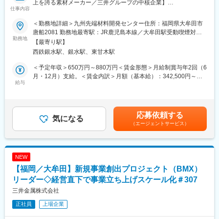
上を誇る素材メーカー／三井グループの中核企業】
・酸・アルカリなど（塩酸、苛性ソーダなど）
仕事内容
【組織ビジョン】
【業務の面白み／魅力】
＜勤務地詳細＞九州先端材料開発センター住所：福岡県大牟田市
三井金属の未来を切り拓く先端材料を事業へと育て上げ、新たな
・さまざまな新規テーマの試験に携わることで、当社の扱う材料
唐船2081 勤務地最寄駅：JR鹿児島本線／大牟田駅受動喫煙対
収益の柱を創出し続ける開発拠点となる
勤務地
に対し広範な知識を得られます。
策：敷地内喫煙可能場所あり変更の範囲：三井金属・グループ会
【最寄り駅】
・自由な発想で業務の工夫を行うことができ、自身のスキル向上
社の本社および国内外の支社・営業所
西鉄銀水駅、銀水駅、東甘木駅
【配属先ミッション】
ができます。
事業部・お客様と一体となって価値の創造に挑戦し続け、継続的
・社内外のさまざまな部署と協業する機会が多く、さまざまなア
＜予定年収＞650万円～880万円＜賃金形態＞月給制賞与年2回（6
に新規事業を創出する
イデアに触れられます。
月・12月）支給。＜賃金内訳＞月額（基本給）：342,500円～
給与
465,000円＜月給＞342,500円～465,000円＜昇給有無＞有＜残業
【職務内容】
【キャリアステップイメージ】
手当＞有＜給与補足＞※年収は年齢/経験/能力を考慮し決定しま
2026年4月に設立された九州先端材料開発センター※の開発部の一
・有望なテーマに対し、リーダーやサブリーダーとして進捗推進
す。賃金はあくまでも目安の金額であり、選考を通じて上下する
員として、負熱膨張材料の開発業務に就いていただきます。
を担う可能性があります。
可能性があります。月給(月額)は固定手当を含めた表記です。
応募依頼する
※2026年4月に福岡県大牟田市に設立され、事業部門と連携した材
気になる
・適性に応じて、新規事業開発やマーケティング担当として活動
（エージェントサービス）
料開発体制を構築し、将来の競争力向上につながる先端材料の創
する可能性もあります。
出を目的としたセンターです。
変更の範囲：無
九州先端材料開発センターの代表開発テーマである「負熱膨張材
NEW
料」について、次世代材料の開発に取り組んでいただきます。試
【福岡／大牟田】新規事業創出プロジェクト（BMX）
験場所は大牟田地区となります。
リーダー◇経営直下で事業立ち上げスケール化＃307
その後は本人の希望やスキル、開発テーマの進捗等を勘案しなが
三井金属株式会社
ら、チームミッションの範疇で業務範囲を広げていただきます。
正社員
上場企業
【チームミッション】