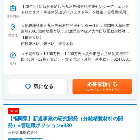
・新商品上市：量産化検討、顧客対応、知財活動
【26年4月に新規発足した九州先端材料開発センターで「エレク
・新規テーマ探索：マーケティング、大学対応、学会／展示会参
トロニクス・半導体関連プロジェクト等」を推進／管理職採用／
加、社内連携
仕事内容
在宅勤務有】
・新規材料開発：実証試験、新規技術導入、共同研究
・新規評価技術構築：設備導入、社内展開
＜勤務地詳細＞九州先端材料開発センター住所：福岡県大牟田市
■募集背景
唐船2081 勤務地最寄駅：JR鹿児島本線／大牟田駅受動喫煙対
事業拡大に向けた人員拡大です。プロジェクトのリーダーとし
勤務地
【具体的な取り扱い材料】
策：敷地内喫煙可能場所あり変更の範囲：三井金属・グループ会
【最寄り駅】
て、M&A、開発、営業等の各担当者を牽引し、経営陣と連携しな
・無機材料全般（レアアース・レアメタル、アルミナ、銅・銀な
社の本社および国内外の支社・営業所※リモートワークを含む
西鉄銀水駅、銀水駅、東甘木駅
がら、新規事業の立ち上げ・スケール化を実現していただきま
ど。形状は粉体、焼結体、箔など）
す。
・酸・アルカリなど（塩酸、苛性ソーダなど）
＜予定年収＞1,100万円～1,500万円＜賃金形態＞月給制賞与年2
回（6月・12月）支給。＜賃金内訳＞月額（基本給）：624,000円
■職務内容
給与
【業務の面白み／魅力】
～800,000円＜月給＞624,000円～800,000円＜昇給有無＞有＜残
＜新規事業の探索・立ち上げ（BMX）＞
・さまざまな新規テーマの試験に携わることで、当社の扱う材料
業手当＞無＜給与補足＞※年収は年齢/経験/能力を考慮し決定しま
BMXは、三井金属の将来の事業価値拡大を目指し、新規事業の立
に対し広範な知識を得られます。
す。【賞与】年2回（6月、12月）賃金はあくまでも目安の金額で
ち上げ・既存事業の拡大を牽引するための、機能材料事業本部内
・自由な発想で業務の工夫を行うことができ、自身のスキル向上
あり、選考を通じて上下する可能性があります。月給(月額)は固定
応募依頼する
の組織です。なお、BMXはBig Moves Transformationの略であ
気になる
ができます。
手当を含めた表記です。
（エージェントサービス）
り、経営陣一同、従来の三井金属の風習を打ち破るような、大胆
・社内外のさまざまな部署と協業する機会が多く、さまざまな人
かつアジャイルな意思決定をもって、次世代成長の柱を立ち上げ
のアイデアに触れる機会があります。
る覚悟で取り組んでおります。
【キャリアステップイメージ】
NEW
■プロジェクトについて
・機能材料事業本部内の開発業務を経験することで、開発キャリ
【福岡県】新規事業の研究開発（分離精製材料の開
現在、複数の新規事業計画が進行しており、今後は事業化フェー
アを積むことが可能です。
ズへの移行を加速していく段階です。
発）※管理職ポジション※330
・事業部門への異動も可能であり、企画・営業・製造などゼネラ
（テーマ例）
リストとしてのプランも可能です。
三井金属株式会社
・半導体関連材料
・負熱膨張材料に限らず、将来のコア商材となりうる新商品材料