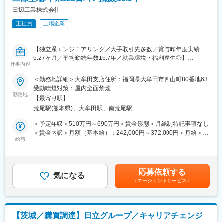
◇モビリティ、ヘルスケア、フード＆パッケージングの成長を牽
田辺工業株式会社
引するターゲット事業領域として収益拡大を図り、基板素材を産
正社員
上場企業
業／地域を支える事業領域として、広く社内外へ素材や技術を提
供しています。各製品もグローバルで高いシェアを誇り、メガネ
レンズ材料、衛生材料用不織布、高機能包装用シーラント、自動
【独立系エンジニアリング／大手取引先多数／賞与昨年度実績
車材PPコンパウンドにおいては世界シェアトップクラスを誇りま
6.27ヶ月／平均勤続年数16.7年／就業環境・福利厚生◎】
す
仕事内容
■担当業務
＜勤務地詳細＞大牟田支店住所：福岡県大牟田市四山町80番地63
変更の範囲：会社の定める業務
プラント工場の設備の施工管理を担当。
受動喫煙対策：屋内全面禁煙
工事の見積もりをはじめ、施工計画などの現場管理(安全、品質、
勤務地
【最寄り駅】
工程、原価管理等)をお任せします。
荒尾駅(熊本県)、大牟田駅、南荒尾駅
入社後は、OJTによる教育制度を用意しております。(半年くらい
を想定)
＜予定年収＞510万円～690万円＜賃金形態＞月給制特記事項なし
＜賃金内訳＞月額（基本給）：242,000円～372,000円＜月給＞
■魅力
給与
242,000円～372,000円＜昇給有無＞有＜残業手当＞有＜給与補足
・資格取得制度が充実◎
＞■賞与：昨年度実績6.27ヶ月（年2回、7月・12月）■諸手当：通
・オーダーメイドでの装置製作により、スキルアップが可能！
勤手当（会社規定に基づき支給） 残業手当（残業時間
・手掛けるフィールドが幅広い
に応じて別途支給【モデル年収】30歳-580万円35歳-680万円40
応募依頼する
気になる
歳-730万円45歳-920万円※役職や扶養の有無により異なります。
（エージェントサービス）
■教育体制について
賃金はあくまでも目安の金額であり、選考を通じて上下する可能
入社後はOJTの期間を3ヶ月前後設けております。
性があります。月給(月額)は固定手当を含めた表記です。
様々な教育プログラムを受講する機会を用意しています。
【茨城／購買調達】日立グループ／キャリアチェンジ
■資格について