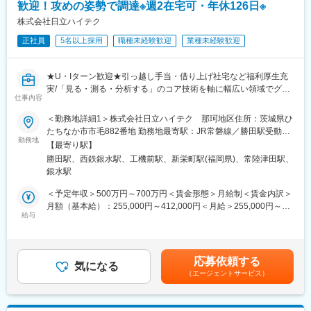
歓迎！攻めの姿勢で調達※週2在宅可・年休126日※
プロの技術者育成に力を入れており、各種資格取得において費用
面及び資格取得報奨金制度でバックアップしています。会社指定
株式会社日立ハイテク
の資格試験は講習会や受験費用は全額会社が負担します。
正社員
5名以上採用
職種未経験歓迎
業種未経験歓迎
■働き方
土日祝休み、年間休日122日。
★U・Iターン歓迎★引っ越し手当・借り上げ社宅など福利厚生充
平均勤続年数は16.9年、幅広い世代の方が在籍しています。
実/「見る・測る・分析する」のコア技術を軸に幅広い領域でグロ
長く働きたい方にはオススメの環境です◎
仕事内容
ーバルに製品展開
【社内だけでなく数多くのサプライヤーとやり取り！ヤリガイ
＜勤務地詳細1＞株式会社日立ハイテク 那珂地区住所：茨城県ひ
～日本を始め、アジアそして世界を舞台に、様々なプロジェクト
「大」取引先の選定や価格交渉、納期管理など／福利厚生も充
たちなか市市毛882番地 勤務地最寄駅：JR常磐線／勝田駅受動喫
を通じてお客様のものづくりに貢献～
実】
勤務地
煙対策：屋内喫煙可能場所あり＜勤務地詳細2＞日立ハイテク大牟
当社は各産業分野に対応した工場設備、電気設備、自動化装置を
【最寄り駅】
田センタ住所：福岡県大牟田市手鎌1892番地1 勤務地最寄駅：西
手掛ける独立系エンジニアリング会社として、プラントエンジニ
勝田駅、西鉄銀水駅、工機前駅、新栄町駅(福岡県)、常陸津田駅、
■業務内容：
鉄天神大牟田線／西鉄銀水駅受動喫煙対策：屋内全面禁煙変更の
アリングからメカトロニクス、インフラ関連事業と幅広く、国内
銀水駅
購入品にかかわるQuality（品質）、Cost（価格）、Delivery（納
範囲：会社の定める事業所（リモートワーク含む）
外で様々なプロジェクトを受託しています。手掛けるフィールド
期）管理を担うポジションです。
＜予定年収＞500万円～700万円＜賃金形態＞月給制＜賃金内訳＞
も化学を始め、石油、医薬、電子材料、環境、自動車、液晶、電
国内外の最先端技術を持ったサプライヤーとの技術提携、共同開
月額（基本給）：255,000円～412,000円＜月給＞255,000円～
力と幅広く、各産業を支えています。※取引先:デンカ(株)、(株)ダ
発により、製品競争力、付加価値を高めるために、開発上流段階
給与
412,000円＜昇給有無＞有＜残業手当＞有＜給与補足＞■給与改
イセル、AGC(株)、(株)カネカ、昭和電工(株)、本田技研工業
における調達参画の重要性が高まっています。
定：年1回■賞与：年2回（6・12月）※等級によって固定残業代を
(株)、東北電力(株)他、東証一部上場企業多数
定型的な調達業務だけでなく、既存の概念に捉われず攻めの姿勢
適用する場合があり、等級は経験・適性等を総合的に勘案して決
で調達を行える人財と一緒に、調達から技術レベルの底上げを図
定。賃金はあくまでも目安の金額であり、選考を通じて上下する
応募依頼する
っていきたいと考えています。
気になる
可能性があります。月給(月額)は固定手当を含めた表記です。
（エージェントサービス）
＜具体的には＞
当社が開発／設計する半導体検査装置、電子顕微鏡、医用／バイ