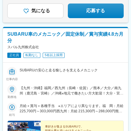
駅、西日暮里駅、代官山駅、桜台駅(東京都)、西永福駅、松原駅
(東京都)、多磨霊園駅、京王多摩センター駅、立川駅、神奈川駅、
気になる
応募する
海老名駅(相鉄・小田急)、小田原駅、南越谷駅、野江駅、門真市
駅、天王寺駅前駅、西宮駅、六甲駅、山陽明石駅、片野駅、水道
町駅、水族館口駅、本所吾妻橋駅、小伝馬町駅、芝公園駅、巣鴨
新田駅、日暮里駅(舎人ライナー)、豊島園駅(都営線)、桜上水駅、
SUBARU車のメカニック／固定休制／賞与実績4.8カ月
多摩センター駅、立川南駅、反町駅、大阪阿部野橋駅、阪神国道
分
駅、新在家駅、熊本城・市役所前駅、朝日通駅
スバル九州株式会社
正社員
転勤なし
5名以上採用
SUBARUの安心と走る愉しさを支えるメカニック
仕事内容
【九州・沖縄】福岡／西九州（長崎・佐賀）／熊本／大分／南九
州（鹿児島・宮崎）／沖縄※地元で働きたい方大歓迎！大分・宮
勤務地
崎・鹿児島エリア積極採用中！※九州・沖縄全エリア勤務可能な
方、優遇あり※ご自宅から通勤可能な店舗へ配属予定（ご相談の上
月給＋賞与＋各種手当 ※エリアにより異なります。福 岡：月給
決定します！）※店舗間の異動はありますが、転居を伴う異動はご
225,700円～303,000円西九州：月給 215,300円～288,000円熊
ざいません。※キャリアアップに伴い九州内での異動の可能性有り
給与
本：月給 218,400円～295,500円大 分：月給 215,300円～
【福岡】西港店・小倉東インター店・八幡店・飯塚店・福間店・
288,000円南九州：月給 215,300円～288,000円沖 縄：月給
新宮店・千早店・博多駅東店・福重店・長丘店・春日店・筑紫野
189,300円～262,100円※スキル・経験・能力を考慮して決定しま
車好きが集まるSUBARUで、
店・櫛原店・上津店・大牟田店【西九州】長崎時津店・佐世保日
技術も夢も追いかけるメカニックへ。