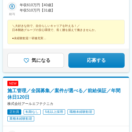
駅、玉名駅、人吉温泉駅、宮地駅、大分駅、佐伯駅、中津駅(大分
川駅、東旭川駅、北見駅、帯広駅、釧路駅、中央弘前駅、下北
ア：富山県、石川県、福井県■東海エリア：岐阜県、静岡県、愛知
年収610万円【40歳】
県)、日田駅、宇佐駅、別府駅(大分県)、鶴崎駅、延岡駅、西都城
駅、津軽五所川原駅、八戸駅、三沢駅(青森県)、新青森駅、上盛岡
県、三重県■近畿エリア：滋賀県、京都府、大阪府、兵庫県、奈良
年収510万円【31歳】
駅、宮崎駅、油津駅、小林駅(宮崎県)、日向新富駅、川内駅(鹿児
駅、二戸駅、一ノ関駅、宮古駅、北上駅、水沢駅、久慈駅、紫波
給与
県、和歌山県■中国エリア：岡山県、広島県、山口県、鳥取県、島
島県)、志布志駅、枕崎駅、宮ケ浜駅、国分駅(鹿児島県)、出水
中央駅、田茂山駅、五橋駅、石巻駅、内湾入口駅、古川駅、白石
根県■四国エリア：徳島県、香川県、愛媛県、高知県■九州エリ
駅、壺川駅、新さっぽろ駅、松風町駅、湯の川駅、五所川原駅、
駅(宮城県)、くりこま高原駅、新田駅(宮城県)、泉外旭川駅、能代
＼大好きな街で、自分らしいキャリアを叶える！／
ア：福岡県、佐賀県、長崎県、大分県、宮崎県、鹿児島県、熊本
盛駅、仙台駅(地下鉄)、西取手駅、今市駅、東宿郷駅、城東駅、西
駅、東大館駅、羽後本荘駅、湯沢駅、横手駅、大曲駅(秋田県)、山
日本郵政グループの安心環境で、長く腰を据えて働きませんか。
県■沖縄エリア：沖縄県※初期配属の都道府県を希望可！U・Iター
桐生駅、高田馬場駅、入谷駅(東京都)、牛田駅(東京都)、荒川一中
形駅、米沢駅、鶴岡駅、酒田駅、村山駅(山形県)、新庄駅、寒河江
ン歓迎※基本的にスクーターまたはバイク、一部エリアは車で営業
前駅、千歳船橋駅、立川北駅、青梅街道駅、布田駅、新高島駅、
駅、長井駅、白河駅、いわき駅、七日町駅、喜多方駅、二本松
●未経験歓迎！研修充実
※配属先のかんぽサービス部は応募者の希望も踏まえて決定※入社
●原則転勤なし！地域密着の働き方
江田駅(神奈川県)、新丸子駅、緑町駅、海老名駅(相模線)、西松本
駅、磐城石川駅、須賀川駅、原ノ町駅、福島学院前駅、郡山富田
●完全週休2日＆残業月9.4h
から3カ月間、研修センター等での育成プログラムに参加 育児等
駅、桜町駅(長野県)、電気ビル前駅、南富山駅、片原町駅(富山
駅、下館駅、古河駅、下妻駅、竜ケ崎駅、寺原駅、つくば駅、笠
●有休取得率96％
の家庭事情があり、参加が難しい場合はリモートプログラムとな
県)、福井駅(福井県)、岐阜駅、羽島市役所前駅、関駅(岐阜県)、市
間駅、新鉾田駅、鹿島神宮駅、磯原駅、勝田駅、新栃木駅、佐野
●育児休業復帰率98％
ります
民公園前駅、新可児駅、美薗中央公園駅、瑞穂区役所駅、水野
駅、西那須野駅、足利駅、新鹿沼駅、上今市駅、小山駅、真岡
気になる
応募する
駅、島ノ関駅、水口石橋駅、一乗寺駅、宇治駅(奈良線)、野田阪神
駅、宝積寺駅、小金井駅、黒磯駅、駅東公園前駅、中央前橋駅、
駅、和泉大宮駅、ＪＲ河内永和駅、みなと元町駅、さくら夙川
桐生駅、太田駅(群馬県)、沼田駅、館林駅、伊勢崎駅、安中駅、群
駅、高田駅(奈良県)、香芝駅、倉敷市駅、山頂駅(千光寺山)、高知
馬藤岡駅、加須駅、秩父駅、小川町駅(埼玉県)、鶴瀬駅、佐原駅、
駅前駅、後免中町駅、東新木駅、甘木駅(甘木鉄道線)、長崎駅前
銚子駅、八日市場駅、東金駅、館山駅、荻窪駅、西早稲田駅、鶯
NEW
駅、島原船津駅、原爆資料館駅、佐世保中央駅、人吉駅、奥武山
谷駅、京成関屋駅、荒川区役所前駅、渋谷駅、経堂駅、昭島駅、
施工管理／全国募集／案件が選べる／前給保証／年間
公園駅、ひばりが丘駅(北海道)、千歳町駅(北海道)、函館アリーナ
めじろ台駅、羽村駅、立川駅、京王八王子駅、東青梅駅、町田
前駅、あおば通駅、峰駅、上野駅、堀切駅、荒川二丁目駅、立川
駅、秋川駅、甲州街道駅、八王子みなみ野駅、上北台駅、新小平
休日120日
南駅、柴崎駅、高島町駅、電鉄富山駅・エスタ前駅、南富山駅前
駅、武蔵小金井駅、東村山駅、府中駅(東京都)、国領駅、瀬谷駅、
株式会社アールエフテクニカ
駅、坂下町駅、福井城址大名町駅、新那加駅、瀬戸市駅、元田中
上大岡駅、横浜駅、市が尾駅、センター南駅、向ケ丘遊園駅、武
正社員
転勤なし
5名以上採用
職種未経験歓迎
駅、海老江駅、ＪＲ俊徳道駅、花隈駅、尾道駅、高知橋駅、後免
蔵小杉駅、新百合ケ丘駅、鷺沼駅、小田原駅、藤沢駅、秦野駅、
駅、鹿児駅、桜町駅(長崎県)、浦上駅前駅、佐世保駅
茅ケ崎駅、平塚駅、横須賀中央駅、相武台下駅、海老名駅(相鉄・
業種未経験歓迎
小田急)、矢部駅、橋本駅(神奈川県)、韮崎駅、富士山駅、大月
駅、内野西が丘駅、高田駅(新潟県)、柏崎駅、直江津駅、松本駅、