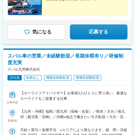
す。☆残業が発生した場合は発生時間分に対し全額支給いたしま
宇店・諫早店・佐賀店・武雄店・唐津店【熊本】南高江店・清水
す。☆入社後の初回賞与は金一封支給いたします（入社時期によ
店・熊本東店・菊陽店・八代店・天草店・玉名店【大分】大分
る）
店・大分東店・別府店・中津店・日田店【南九州】下荒田店・東
開店・鹿屋店・川内店・隼人店・花ヶ島店・宮崎南店・延岡店・
都城店【沖縄】浦添店・豊崎店◎受動喫煙対策：各店舗内禁煙◎
気になる
応募する
車通勤OK（駐車場完備）
スバル車の営業／未経験歓迎／長期休暇有り／研修制
度充実
スバル九州株式会社
正社員
転勤なし
職種未経験歓迎
業種未経験歓迎
【カーライフアドバイザー】お客様1人ひとりに寄り添い、最適な
カーライフをご提案する仕事
仕事内容
【九州・沖縄】福岡／西九州（長崎・佐賀）／熊本／大分／南九
州（鹿児島・宮崎）／沖縄※地元で働きたい方大歓迎！大分・宮
勤務地
崎・鹿児島エリア積極採用中！※九州・沖縄全エリア勤務可能な
方、優遇あり※ご自宅から通勤可能な店舗へ配属予定（ご相談の上
月給＋賞与＋各種手当 ※エリアにより異なります。福 岡：月給
決定します！）※店舗間の異動はありますが、転居を伴う異動はご