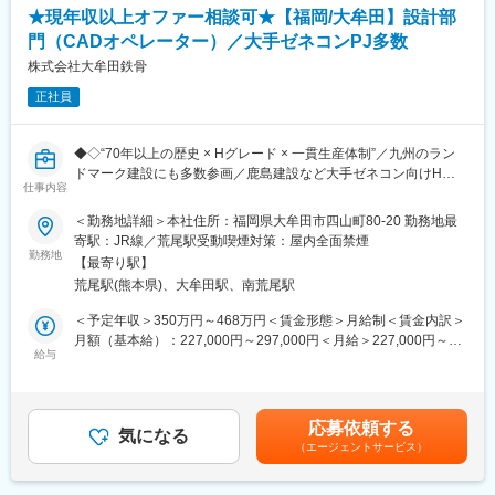
オ分析製品等の調達業務を担当します。（主に直接材を担う）
★現年収以上オファー相談可★【福岡/大牟田】設計部
社内外の関係各部署と連携し、取引先の選定、価格交渉、生産状
門（CADオペレーター）／大手ゼネコンPJ多数
況に応じた納期管理を行います。
※機械部品、電機部品等、品目や取引先毎に担当を決定
株式会社大牟田鉄骨
※入社後、基本業務に携わっていただいた後、これまでのご経験、
正社員
能力／スキルに応じて担当をアサイン。
＜取引(調達)先 ＞
◆◇“70年以上の歴史 × Hグレード × 一貫生産体制”／九州のラン
国内7割、海外3割（欧米、中国等）
ドマーク建設にも多数参画／鹿島建設など大手ゼネコン向けHグ
仕事内容
レード大型案件で安定需要◎◇◆
■働き方：
＜勤務地詳細＞本社住所：福岡県大牟田市四山町80-20 勤務地最
・残業平均：20～30h／月
■採用背景：
寄駅：JR線／荒尾駅受動喫煙対策：屋内全面禁煙
・在宅勤務
公共施設や高層ビルなどの鉄骨製品の設計を行っており、設計部
勤務地
・出張：1～２回程／月
【最寄り駅】
門の強化と組織拡大のため、CADオペレーターを募集します。
荒尾駅(熊本県)、大牟田駅、南荒尾駅
■組織の強み／魅力
■業務内容：
＜予定年収＞350万円～468万円＜賃金形態＞月給制＜賃金内訳＞
・モノづくりを支えるサプライチェーン全般に携わる為、国内外
図面に基づいて鉄骨の設計を行い、施工図や鉄骨加工図の作成を
月額（基本給）：227,000円～297,000円＜月給＞227,000円～
の関係部門との関わりや数多くのサプライヤーとの協創活動関係
担当していただきます。設計課（5名体制）へ所属いただきます。
給与
297,000円＜昇給有無＞有＜残業手当＞有＜給与補足＞※経験・年
を通じ、様々な知識を身につけることが可能です。
齢を考慮し決定します（上記は目安のため、前後する可能性がご
・定期的な担当品目のローテーションにより、幅広い関連知識を
■具体的な業務内容：
ざいます）。■賞与：2回：昨年実績 2.5ヶ月 ※業績に連動し、変動
身につけることが可能です。
・構造設計、詳細設計：工作図一式（施工図・鉄骨加工図）の作
します賃金はあくまでも目安の金額であり、選考を通じて上下す
・担当業務においても、常に最適なサプライチェーン構築に向け
応募依頼する
成
気になる
る可能性があります。月給(月額)は固定手当を含めた表記です。
て自分で新しいアイデアを提案する機会が多くございます。
（エージェントサービス）
・設計業務、図面修正、一般図・詳細図・施工計画図の作成
・希望に応じ海外のサプライヤーとのやり取りもお任せします。
・数量計算書の作成
将来的には海外駐在の可能性もございます。
・お客様との交渉、協力会社とのコミュニケーション