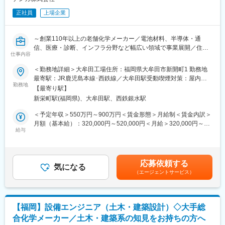
パーパスを基軸に、「ポートフォリオの組み換え」と「シナジー
【事業開発室について】
の追求」を継続的に行い、持続的な企業価値向上を実現する。
正社員
上場企業
2022年に本社経営企画部直轄の戦略組織として新設され、新規事
業創出やM&Aを通じて成長戦略を創出し、企業価値向上を担う部
変更の範囲：双方の合意に基づき、職種変更の可能性がある
門です。
～創業110年以上の老舗化学メーカー／電池材料、半導体・通
本件は社内新規事業提案制度から生まれた新規事業であり、事業
信、医療・診断、インフラ分野など幅広い領域で事業展開／住宅
化に向けた技術開発・市場開拓・事業戦略立案を推進していま
仕事内容
手当など福利厚生充実～
す。
＜勤務地詳細＞大牟田工場住所：福岡県大牟田市新開町1 勤務地
熱伝導性、耐熱性、耐食性、電気絶縁性、潤滑性などの観点から
最寄駅：JR鹿児島本線･西鉄線／大牟田駅受動喫煙対策：屋内全
【出張について】
特にEVの放熱材料として欠かせない窒化ホウ素粉(BN)の素材開発
勤務地
面禁煙変更の範囲：会社の定める事業所
・国内外への出張あり
【最寄り駅】
や生産技術を研究していただきます。
（国内：年2～3回程度、1回あたり2日程度 海外〔主に台湾〕：
新栄町駅(福岡県)、大牟田駅、西鉄銀水駅
月1回程度、1回あたり数日～1週間程度）
■主な業務内容
＜予定年収＞550万円～900万円＜賃金形態＞月給制＜賃金内訳＞
（1）新規開発品の検討
月額（基本給）：320,000円～520,000円＜月給＞320,000円～
【業務の面白み/魅力】
（2）生産性改善､新プロセス検討
給与
520,000円＜昇給有無＞有＜残業手当＞有＜給与補足＞※給与は経
出資先企業や顧客を含む国内外のパートナーとの共同開発を通じ
（3）改善活動
験・年齢・スキルなどに応じて決定します。■昇給：年1回（4
て、技術開発から事業化まで一貫して携わることができる、やり
月）■賞与：年2回（7月、12月）■賞与：2025年度実績4.3か月分
がいのある業務です。
社内の製造・生産技術部門と協力しながら、より良い製品づくり
■その他手当：残業手当・住宅手当・通勤手当・家族手当賃金はあ
応募依頼する
を目指して研究開発を進める仕事です。
気になる
くまでも目安の金額であり、選考を通じて上下する可能性があり
【キャリアステップイメージ】
（エージェントサービス）
ます。月給(月額)は固定手当を含めた表記です。
入社後は開発リーダーとして開発計画の立案・推進および共同開
■キャリアパスについて
発プロジェクトを主導いただきます。
【入社後～5年程度】
将来的には、技術開発に加え、事業化推進においてもご活躍いた
窒化ホウ素粉、窒化ホウ素成形物の新規開発､評価技術､生産技術
だくことを期待しています。
【福岡】設備エンジニア（土木・建築設計）◇大手総
の深耕とユーザー対応業務
合化学メーカー／土木・建築系の知見をお持ちの方へ
変更の範囲：会社の定める業務