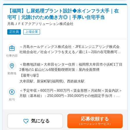
◇製品の現状分析
算し年収に含む■諸手当：扶養状況に応じて家族手当(社内規定に
・既存製品の電子回路・部品構成を確認し、コスト・品質・信頼
よる)賃金はあくまでも目安の金額であり、選考を通じて上下する
【福岡】し尿処理プラント設計◆水インフラ大手｜在
性の改善余地を抽出
可能性があります。月給(月額)は固定手当を含めた表記です。
宅可｜元請けのため働き方◎｜手厚い住宅手当
◇CR・VAVE施策の企画
・代替部品や構造見直しなどの改善案を立案し、費用対効果を整
月島ＪＦＥアクアソリューション株式会社
理
正社員
上場企業
◇試作・評価
・改善案の試作を行い、電気測定を用いて性能・信頼性を確認
・結果を技術根拠としてまとめる
～月島ホールディングス株式会社・JFEエンジニアリング株式会
◇製造・調達との調整
社統合会社／社会インフラを支える／週に1～2回の在宅勤務可能
・調達と代替部品の妥当性(価格・リードタイム)を検討
仕事内容
／年休125日以上／借上社宅、独身寮・借上独身寮、住宅手当有
・製造と量産性や工程影響を協議
り（条件あり）／福利厚生充実／土日祝休み～
＜勤務地詳細＞大牟田センター住所：福岡県大牟田市小浜町1丁目
◇実装・効果確認
2番地の1 鉱山ビル6階受動喫煙対策：屋内全面禁煙
・決定した改善案を量産に反映し、QCD効果を検証
◎上下水道分野No.1を目指す成長企業
勤務地
【最寄り駅】
◎数億～数十億規模の大型案件に携われる
■キャリアパス
大牟田駅、新栄町駅(福岡県)、西鉄銀水駅
◎年間休日125日／残業月20h程度で働きやすい
CR・VAVEの推進経験を軸に、製品技術分野での専門性を深める
◎家賃75％補助など福利厚生が充実
＜予定年収＞600万円～800万円＜賃金形態＞月給制＜賃金内訳＞
ほか、原価企画や量産設計など周辺領域へ守備範囲を広げられま
月額（基本給）：250,000円～350,000円その他固定手当/月：
す。改善志向をもつ技術者が長期的に成長できるポジションで
し尿処理プラントの設計業務（基本設計・詳細設計）をお任せし
給与
10,000円～20,000円＜月給＞260,000円～370,000円＜昇給有無
す。
ます。プロジェクトは半年～数年規模の大型案件が中心です。
＞有＜残業手当＞有＜給与補足＞※年収は年齢・経験・スキル・前
▼具体的には
職でのポジションなどを考慮し、同社規定により決定します■昇
■当社の魅力：
【基本設計】
給：年1回（4月）■賞与：年2回賃金はあくまでも目安の金額であ
「オーナー経営から組織経営へ転換」を掲げ、管理職のキャリア
応募依頼する
・計算書のチェック
気になる
り、選考を通じて上下する可能性があります。月給(月額)は固定手
採用を積極的に行っており、地方の中小企業ですが、シェア50％
（エージェントサービス）
・基本フロー図の作成
当を含めた表記です。
以上の業界をリードするポジションを活かした新しいチャレンジ