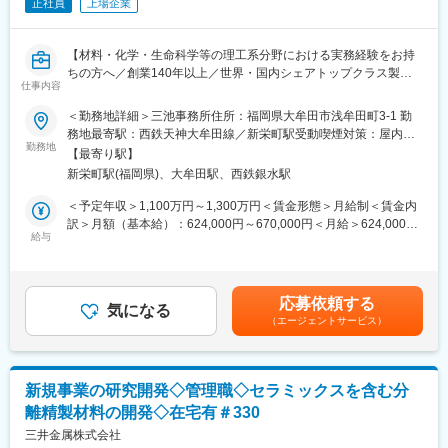
正社員
上場企業
・エレクトロニクス関連領域
の開発を担当いただく可能性もあります。
・次世代機能材料
※ご経験・専門性を踏まえ、担当テーマを決定
変更の範囲：双方の合意に基づき、職種変更の可能性がある
【材料・化学・生命科学等の理工系分野における実務経験をお持
ちの方へ／創業140年以上／世界・国内シェアトップクラス製品
■具体的な業務
仕事内容
15種類以上を誇る素材メーカー／三井グループの中核企業】
現在、事業創出のための計画案を作成した段階にあり、これから
実行に移行します。
＜勤務地詳細＞三池事務所住所：福岡県大牟田市浅牟田町3-1 勤
◆配属先ミッション
・機能材料事業本部の各事業内容について知識を習得する
務地最寄駅：西鉄天神大牟田線／新栄町駅受動喫煙対策：屋内全
・事業ポートフォリオの組み換えとプログラマティックM&Aによ
勤務地
・プロジェクトの進捗を日々把握し、新たな情報や進展に合わせ
面禁煙変更の範囲：会社の定める事業所（リモートワーク含む）
【最寄り駅】
り、持続的な企業価値向上を実現する
て、臨機応変に必要なアクションを定義し、M&A担当、開発・技
新栄町駅(福岡県)、大牟田駅、西鉄銀水駅
・既存事業の強化、新たな価値創出、新規事業創出の取り組みを
術担当、各事業部担当と協議しながら、進むべき方向性を迅速に
推進する
決定する
＜予定年収＞1,100万円～1,300万円＜賃金形態＞月給制＜賃金内
・企業価値向上のため、M&Aの活用や社外パートナーの起用など
・プロジェクトに合わせて必要な資源を調達し投入する（人材や
訳＞月額（基本給）：624,000円～670,000円＜月給＞624,000円
を企画・提案・実行する
給与
情報など）
～670,000円＜昇給有無＞有＜残業手当＞無＜給与補足＞※年収は
・プロジェクトの進捗を社内経営陣に共有し、定例会や、時には
年齢／経験／能力を考慮し決定します■賞与：年2回（6、12月）
◆事業開発室について
アドホックな手段で経営陣と意思疎通を図りながら、プロジェク
賃金はあくまでも目安の金額であり、選考を通じて上下する可能
2022年に本社経営企画部直轄の戦略組織として新設され、新規事
トを推進する
性があります。月給(月額)は固定手当を含めた表記です。
応募依頼する
業創出やM&Aを通じて成長戦略を創出し、企業価値向上を担う部
気になる
（エージェントサービス）
門です。
■その他
本件は社内新規事業提案制度から生まれた新規事業であり、事業
入社後は2026年4月1日新規発足の九州先端材料開発センター所属
化に向けた技術開発・市場開拓・事業戦略立案を推進していま
にて業務を遂行。 国内・国外の出張が発生する可能性がありま
す。
す。
新規事業の研究開発◇管理職◇セラミックスを含む分
離精製材料の開発◇在宅有＃330
◆募集の背景
■キャリアステップイメージ
事業化検証を加速するため、開発プロジェクトを主体的に推進い
三井金属株式会社
プロジェクトを終えた後、本人の希望、資質等によって、新規収