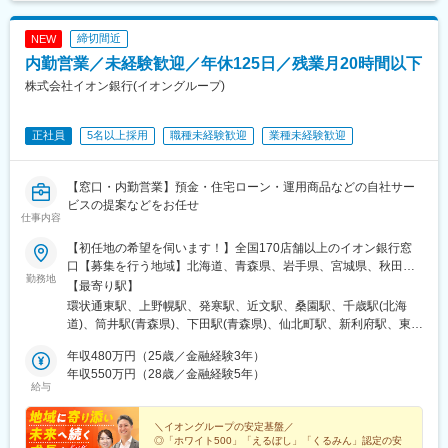
馬藤岡駅、加須駅、秩父駅、小川町駅(埼玉県)、鶴瀬駅、佐原駅、
銚子駅、八日市場駅、東金駅、館山駅、荻窪駅、西早稲田駅、鶯
締切間近
NEW
谷駅、京成関屋駅、荒川区役所前駅、渋谷駅、経堂駅、昭島駅、
内勤営業／未経験歓迎／年休125日／残業月20時間以下
めじろ台駅、羽村駅、立川駅、京王八王子駅、東青梅駅、町田
駅、秋川駅、甲州街道駅、八王子みなみ野駅、上北台駅、新小平
株式会社イオン銀行(イオングループ)
駅、武蔵小金井駅、東村山駅、府中駅(東京都)、国領駅、瀬谷駅、
上大岡駅、横浜駅、市が尾駅、センター南駅、向ケ丘遊園駅、武
正社員
5名以上採用
職種未経験歓迎
業種未経験歓迎
蔵小杉駅、新百合ケ丘駅、鷺沼駅、小田原駅、藤沢駅、秦野駅、
茅ケ崎駅、平塚駅、横須賀中央駅、相武台下駅、海老名駅(相鉄・
小田急)、矢部駅、橋本駅(神奈川県)、韮崎駅、富士山駅、大月
【窓口・内勤営業】預金・住宅ローン・運用商品などの自社サー
駅、内野西が丘駅、高田駅(新潟県)、柏崎駅、直江津駅、松本駅、
ビスの提案などをお任せ
飯田駅(長野県)、上諏訪駅、駒ケ根駅、穂高駅、岡谷駅、地鉄ビル
仕事内容
前駅、朝菜町駅、末広町駅(富山県)、砺波駅、北鉄金沢駅、小松
駅、松任駅、野町駅、福井駅、武生駅、名鉄岐阜駅、大垣駅、江
【初任地の希望を伺います！】全国170店舗以上のイオン銀行窓
吉良駅、せきてらす前駅、高山駅、多治見駅、那加駅、可児駅、
口【募集を行う地域】北海道、青森県、岩手県、宮城県、秋田
勤務地
磐田駅、浜北駅、天竜川駅、高塚駅、半田駅、左京山駅、大府
県、山形県、茨城県、栃木県、群馬県、埼玉県、千葉県、東京
【最寄り駅】
駅、瑞穂運動場西駅、岡崎駅、西尾駅、刈谷市駅、国府宮駅、安
都、神奈川県、新潟県、富山県、石川県、山梨県、岐阜県、長野
環状通東駅、上野幌駅、発寒駅、近文駅、桑園駅、千歳駅(北海
城駅、新瀬戸駅、宇治山田駅、松阪駅、石場駅、水口城南駅、近
県、静岡県、愛知県、三重県、滋賀県、京都府、大阪府、兵庫
道)、筒井駅(青森県)、下田駅(青森県)、仙北町駅、新利府駅、東北
江八幡駅、彦根駅、長浜駅、野洲駅、東舞鶴駅、茶山・京都芸術
県、奈良県、和歌山県、岡山県、広島県、徳島県、香川県、愛媛
福祉大前駅、北四番丁駅、蛇田駅、杜せきのした駅、四ツ小屋
大学駅、峰山駅、北大路駅、京都駅、ＪＲ小倉駅、野田駅(阪神
県、高知県、福岡県、熊本県、鹿児島県、宮崎県、沖縄県※U・Iタ
年収480万円（25歳／金融経験3年）
駅、天童南駅、内原駅、土浦駅、荒川沖駅、小田林駅、佐野市
線)、吹田駅(阪急線)、岸和田駅、河内永和駅、西元町駅、加太駅
ーン歓迎 ご希望の働き方をお聞かせください。※総合職採用のた
年収550万円（28歳／金融経験5年）
駅、韮川駅、群馬総社駅、越谷レイクタウン駅、蕨駅、南羽生
給与
(和歌山県)、田尾寺駅、鳴門駅、篠山口駅、豊岡駅(兵庫県)、西宮
め、将来的には全国転勤が発生する可能性がございます◎各店舗
駅、浦和美園駅、北与野駅、北戸田駅、武蔵藤沢駅、藤の牛島
駅、三田駅(兵庫県)、和田山駅、畦野駅、京口駅、北条町駅、志染
の詳細は当社HPをご覧ください！
駅、新井宿駅、新津田沼駅、新船橋駅、南柏駅、海浜幕張駅、稲
駅、千本駅、相生駅(兵庫県)、葉多駅、西脇市駅、大和高田駅、五
https://www.aeonbank.co.jp/branch/
＼イオングループの安定基盤／
毛海岸駅、稲毛駅、鎌取駅、木更津駅、新鎌ケ谷駅、千葉ニュー
◎「ホワイト500」「えるぼし」「くるみん」認定の安
条駅(奈良県)、近鉄下田駅、学園前駅(奈良県)、紀伊田辺駅、紀伊