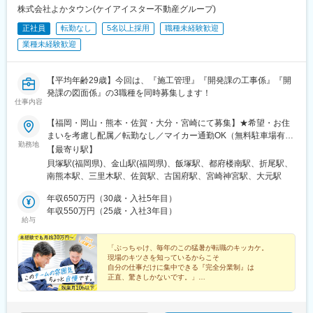
新浦安駅、新柏駅、木更津駅、南船橋駅、浦安駅(千葉県)、国府台
株式会社よかタウン(ケイアイスター不動産グループ)
駅、京成八幡駅、谷津駅、幸谷駅、蘇我駅、新千葉駅、京成西船
正社員
転勤なし
5名以上採用
職種未経験歓迎
駅、柏駅、実籾駅、スポーツセンター駅、誉田駅、検見川浜駅、
業種未経験歓迎
浦和駅、大宮駅(埼玉県)、熊谷駅、所沢駅、川越駅、川口駅、都島
駅、野田阪神駅、桜島駅、阿波座駅、朝潮橋駅、津守駅、大阪上
本町駅、芦原橋駅、福駅、だいどう豊里駅、今里駅(地下鉄)、桃谷
【平均年齢29歳】今回は、『施工管理』『開発課の工事係』『開
駅、千林大宮駅、鴫野駅、東天下茶屋駅、沢ノ町駅、駒川中野
発課の図面係』の3職種を同時募集します！
駅、西天下茶屋駅、三国駅(大阪府)、横堤駅、住ノ江駅、喜連瓜破
仕事内容
駅、大阪梅田駅(阪急線)、堺筋本町駅、堺駅、深井駅、石津川駅、
栂・美木多駅、新金岡駅、北野田駅、石橋阪大前駅、大阪城北詰
【福岡・岡山・熊本・佐賀・大分・宮崎にて募集】★希望・お住
駅、なんば駅(地下鉄)、西大橋駅、弁天町駅、北千里駅、曽根駅
まいを考慮し配属／転勤なし／マイカー通勤OK（無料駐車場有）
勤務地
(大阪府)、南摂津駅、大日駅、長堀橋駅、枚方公園駅、高槻駅、り
◎現場は遠くても、事務所から50分程の距離です！◎勤務中は社
【最寄り駅】
んくうタウン駅、八尾南駅、千里中央駅(北大阪急行)、古川橋駅、
用車を支給！（ガソリン代会社負担）＜福岡県＞■本社：福岡県福
貝塚駅(福岡県)、金山駅(福岡県)、飯塚駅、都府楼南駅、折尾駅、
伏見桃山駅、馬堀駅、淀駅、松井山手駅、常盤駅(京都府)、西京極
岡市東区松島6丁目6-33■福岡西営業所：福岡県福岡市早良区飯倉
南熊本駅、三里木駅、佐賀駅、古国府駅、宮崎神宮駅、大元駅
駅、醍醐駅(京都府)、六地蔵駅(京都市営)、洛西口駅、二条駅、五
7丁目1-1■筑豊営業所：福岡県飯塚市枝国452番地10■筑紫野営業
条駅(京都市営)、上鳥羽口駅、貴船口駅、桃山駅、大池駅、中埠頭
所：福岡県筑紫野市杉塚2丁目12番5号■福岡北営業所：福岡県北
年収650万円（30歳・入社5年目）
駅、星の駅、岡本駅(兵庫県)、滝の茶屋駅、湊川公園駅、山陽天満
九州市八幡西区則松5丁目9番11号＜熊本県＞■熊本センター：熊
年収550万円（25歳・入社3年目）
給与
駅、旧居留地・大丸前駅、三木駅(神戸電鉄線)、本竜野駅、仁川
本県熊本市中央区九品寺6丁目3-36■光の森営業所：熊本県菊池郡
駅、伊保駅、加太駅(和歌山県)、学園都市駅、春日野道駅(阪神
菊陽町大字津久礼2268-171＜佐賀県＞■佐賀営業所：佐賀県佐賀
線)、西代駅、箕谷駅、夢前川駅、中山寺駅、大久保駅(兵庫県)、
市神園2丁目8-3＜大分県＞■大分営業所：大分県大分市花園2丁目
「ぶっちゃけ、毎年のこの猛暑が転職のキッカケ。
現場のキツさを知っているからこそ
学研奈良登美ケ丘駅、近江八幡駅、草津駅(滋賀県)、石山駅、近江
10-26-103＜宮崎県＞■宮崎営業所：宮崎県宮崎市下北方町常盤元
自分の仕事だけに集中できる『完全分業制』は
神宮前駅、南彦根駅、中松江駅、和歌山駅、紀ノ川駅、木太町
1003番地2 102号室＜岡山県＞■岡山営業所：岡山県岡山市北区新
正直、驚きしかないです。」
駅、新居浜駅、井口駅(広島県)、ししぶ駅、遠賀野駅、花畑駅、宇
屋敷町3丁目2番3 新屋敷町岡部ビル受動喫煙対策：屋内全面禁
――（26歳・入社1年目）
美駅、行橋駅、赤間駅、西鉄柳川駅、筑前前原駅、蒲池駅(福岡
煙
★月平均5万円のインセンティブあり
県)、飯塚駅、大保駅、笹原駅、瀬高駅、春日原駅、羽犬塚駅、上