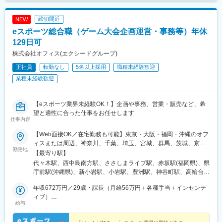
締切間近
NEW
eスポーツ総合職（ゲーム大会企画運営・事務等）年休
129日可
株式会社オフィス(エクシードグループ)
正社員
転勤なし
5名以上採用
職種未経験歓迎
業種未経験歓迎
【eスポーツ業界未経験OK！】企画や事務、営業・販売など、希
望と適性に合った仕事をお任せします
仕事内容
【Web面接OK／在宅勤務も可能】東京・大阪・福岡・沖縄のオフ
ィスまたは周辺、神奈川、千葉、埼玉、宮城、群馬、茨城、京
勤務地
都、兵庫、奈良、滋賀、和歌山、愛知、三重、岐阜、静岡、香
【最寄り駅】
川、愛媛、広島、岡山、福岡、佐賀、長崎、熊本、大分、宮崎、
代々木駅、西中島南方駅、ささしまライブ駅、赤坂駅(福岡県)、県
鹿児島、沖縄の各勤務先★全国から応募可能！★関東・関西のみ
庁前駅(沖縄県)、新小岩駅、小岩駅、豊洲駅、神谷町駅、高輪台
「引越し支援制度」あり！県外から入社される、あなたをサポー
駅、芝公園駅、新橋駅、赤坂駅(東京都)、大門駅(東京都)、日暮里
ト！お住まい問わず、ご応募いただけます◎＼＼積極採用中！／
年収672万円／29歳・課長（月給56万円＋各種手当＋インセンテ
駅(舎人ライナー)、三鷹駅、恵比寿駅、広尾駅、渋谷駅、高田馬場
／★勤務地は希望を考慮し決定します。★転勤なし！★U・Iター
ィブ）
駅、四ツ谷駅、新宿三丁目駅、三軒茶屋駅、霞ケ関駅(東京都)、末
給与
ン歓迎！★5名以上を採用予定！★受動喫煙対策：あり＜東京本社
年収492万円／26歳・主任（月給41万円＋各種手当＋インセンテ
広町駅(東京都)、東京駅、九段下駅、麹町駅、神保町駅、神田駅
＞東京都豊島区東池袋3-7-9 AS ONE東池袋ビル7階＜名古屋支
ィブ）
(東京都)、飯田橋駅、有楽町駅、綾瀬駅、北千住駅、上野御徒町