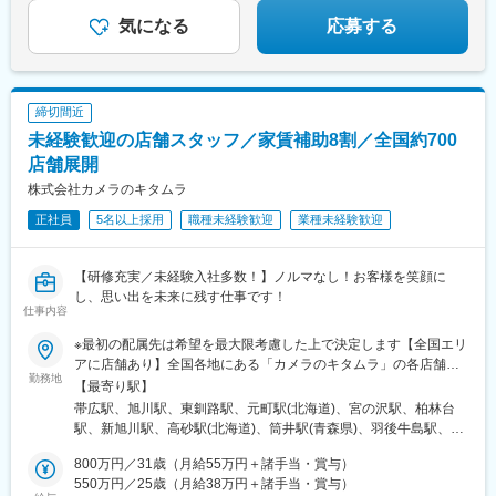
★完全分業制で残業月10h以下
伊田駅、筑豊中間駅、大牟田駅、甘木駅(西鉄線)、中津駅(大分
気になる
応募する
県)、南大分駅、佐世保駅、諫早駅、幸駅、光の森駅、八代駅、鳥
栖駅、武雄温泉駅、宮崎駅、西都城駅、上塩屋駅、枕崎駅、国分
駅(鹿児島県)、香椎駅、今宿駅、次郎丸駅、茶山駅(福岡県)、赤嶺
駅、てだこ浦西駅、首里駅、中村公園駅、上飯田駅、浄心駅、覚
締切間近
王山駅、高蔵寺駅、新静岡駅、柳川駅、日赤病院前駅、陸前高砂
駅、美栄橋駅、静岡駅、由比駅、天神橋筋六丁目駅、高崎駅、八
未経験歓迎の店舗スタッフ／家賃補助8割／全国約700
王子駅、調布駅、西国分寺駅、狭山市駅、青梅駅、阿佐ケ谷駅、
店舗展開
水戸駅、男川駅、北参道駅、南方駅(大阪府)、米野駅、西鉄福岡
株式会社カメラのキタムラ
駅、虎ノ門ヒルズ駅、高輪ゲートウェイ駅、赤羽橋駅、汐留駅、
溜池山王駅、浜松町駅、西日暮里駅、代官山駅、西早稲田駅、新
正社員
5名以上採用
職種未経験歓迎
業種未経験歓迎
宿御苑前駅、西太子堂駅、桜田門駅、秋葉原駅、二重橋前駅、半
蔵門駅、新日本橋駅、水道橋駅、日比谷駅、青井駅、牛田駅(東京
都)、上野広小路駅、蓮沼駅、平和島駅、銀座駅、馬喰横山駅、宝
【研修充実／未経験入社多数！】ノルマなし！お客様を笑顔に
町駅(東京都)、新中野駅、大崎広小路駅、吉祥寺駅、池袋駅、赤羽
し、思い出を未来に残す仕事です！
仕事内容
岩淵駅、とうきょうスカイツリー駅、住吉駅(東京都)、祐天寺駅、
国道駅、平沼橋駅、蒔田駅、新杉田駅、センター北駅、宮前平
※最初の配属先は希望を最大限考慮した上で決定します【全国エリ
駅、高島町駅、伊勢佐木長者町駅、桜木町駅、鶴見駅、北茅ケ崎
アに店舗あり】全国各地にある「カメラのキタムラ」の各店舗へ
駅、京急川崎駅、登戸駅、本八幡駅(都営線)、市川駅、千葉駅、西
勤務地
配属となります。※転勤あり★「家賃8割補助」「引越し費用全額
【最寄り駅】
船橋駅、本川越駅、野江内代駅、海老江駅、西長堀駅、谷町九丁
負担」など、転勤の負担が少なくなるサポートをしっかりとご用
帯広駅、旭川駅、東釧路駅、元町駅(北海道)、宮の沢駅、柏林台
目駅、ＪＲ難波駅、新深江駅、千林駅、松虫駅、住吉東駅、今川
意しています。★自動車通勤可（店舗による）・駐車場あり（店
駅、新旭川駅、高砂駅(北海道)、筒井駅(青森県)、羽後牛島駅、土
駅(大阪府)、天下茶屋駅、今福鶴見駅、安立町駅、出戸駅、中崎町
舗による）＜詳しい勤務地住所は下記URLをご確認ください＞
崎駅、厨川駅、仙北町駅、宮城野通駅、蛇田駅、八木山動物公園
駅、谷町四丁目駅、大阪天満宮駅、本町駅、大阪難波駅、大小路
https://sss.kitamura.jp/※下記に記載の【勤務地一覧】住所につきま
800万円／31歳（月給55万円＋諸手当・賞与）
駅、酒田駅、羽前千歳駅、福島駅(福島県)、いわき駅、郡山駅(福
駅、心斎橋駅、高槻市駅、千里中央駅(大阪モノレール)、鳴滝駅、
しては、全国の拠点から一部抜粋したものになります※受動喫煙対
550万円／25歳（月給38万円＋諸手当・賞与）
島県)、古津駅、春日山駅、東柏崎駅、西新発田駅、西大島駅、光
六地蔵駅(奈良線)、二条城前駅、観月橋駅、南公園駅、摂津本山