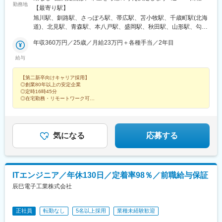
県)、新金岡駅、河戸帆待川駅、沢ノ町駅、徳山駅、塩釜口駅、松
勤務地
の在宅勤務・リモートワークも行っています以下2つの勤務形態か
【最寄り駅】
ケ崎駅(京都府)、上桂駅、穴川駅(千葉県)、新尾道駅、入間市駅、
らお選びいただけます。【A】全国型総合職：全国転勤可能※全国
旭川駅、釧路駅、さっぽろ駅、帯広駅、苫小牧駅、千歳町駅(北海
矢向駅、米子駅、久米川駅、池下駅、桜木駅(千葉県)、岩国駅、真
各地に社宅完備※初期配属地を考慮します【B】ワイドエリア型総
道)、北見駅、青森駅、本八戸駅、盛岡駅、秋田駅、山形駅、勾当
駒内駅、港区役所駅、出雲市駅、各務原市役所前駅、京王永山
合職：エリア内の事業所（エリア内での転居を伴う転勤あり）※全
台公園駅、いわき駅、郡山富田駅、桜水駅、つくば駅、水戸駅、
駅、古河駅、守口市駅、深谷駅、小牧駅、検見川浜駅、浦和駅、
国各地に社宅完備※北海道/東北/関東甲信越/北陸東海/中国四国/九
年収360万円／25歳／月給23万円＋各種手当／2年目
東武宇都宮駅、倉賀野駅、高崎駅、北大宮駅、川越駅、京成千葉
藤枝駅、焼津駅、堺東駅、土浦駅、本諫早駅、刈谷駅、浄心駅、
州のエリア内での転勤となります【C】勤務地限定型総合職（地
駅、銚子駅、柏駅、内幸町駅、池袋駅、立川北駅、光が丘駅、新
鶴岡駅、東新潟駅、手稲駅、笠寺駅、西桑名駅、東青梅駅、加茂
給与
域限定コース）：転居を伴う転勤なし※ご希望を加味して、お近く
横浜駅、八丁畷駅、平塚駅、新潟駅、長岡駅、広小路駅(富山県)、
宮駅、古川駅、南区役所前駅、佐伯区役所前駅、小樽駅、八代
の拠点をご案内させていただきます。
不二越駅、北鉄金沢駅、七尾駅、福井駅、甲府駅、松本駅、上田
駅、天王台駅、国府宮駅、東伏見駅、延岡駅、鳳駅、てだこ浦西
【第二新卒向けキャリア採用】
駅、市役所前駅(長野県)、飯田駅(長野県)、名鉄岐阜駅、多治見
駅、宇治山田駅、日本大通り駅、新飯塚駅、唐津駅、椥辻駅、駒
◎創業80年以上の安定企業
駅、網代駅、沼津駅、吉原本町駅、新清水駅、新静岡駅、島田駅
川中野駅、新さっぽろ駅、瀬戸市役所前駅、古川橋駅、太閤通
◎定時16時45分
(静岡県)、遠州病院駅、三河安城駅、駅前駅、丸の内駅(愛知県)、
◎在宅勤務・リモートワーク可
駅、三郷中央駅、大牟田駅、水沢駅、国分駅(鹿児島県)、会津若松
◎完休2日制・年休120日以上
あすなろう四日市駅、津新町駅、草津駅(滋賀県)、九条駅(京都
駅、座間駅、三ツ境駅、薬師堂駅(宮城県)、木更津駅、住ノ江駅、
◎研修制度・キャリアサポート体制万全
府)、なにわ橋駅、堺駅、みなと元町駅、山陽姫路駅、新大宮駅、
北見駅、海老名駅(相鉄・小田急)、松陰神社前駅、豊島園駅(都営
◎充実の福利厚生
田中口駅、鳥取駅、松江しんじ湖温泉駅、岡山駅、市役所前駅(広
「研修制度が充実しています」と語る社員にインタビュー！
線)、京急蒲田駅、朝日通駅、阿佐ケ谷駅、大山駅(東京都)、県庁
島県)、福山駅、下関駅、新山口駅、眉山ロープウェイ山麓駅、瓦
気になる
応募する
前駅(愛媛県)、西宮駅(ＪＲ線)、市役所駅(長崎県)、電気ビル前
町駅、今治駅、勝山町駅、高知城前駅、西鉄久留米駅、新飯塚
駅、新豊田駅、宮之阪駅、名鉄一宮駅、権堂駅、豊橋公園前駅、
駅、赤坂駅(福岡県)、平和通駅、佐賀駅、佐世保中央駅、出島駅、
高槻市駅、吹田駅(東海道本線)、大井町駅、グランド通駅、京阪大
水道町駅、八代駅、大分駅、宮崎駅、川内駅(鹿児島県)、都通駅、
津京駅、王子駅前駅、旭橋駅、あすなろう四日市駅、山陽明石
壺川駅、札幌駅、新川町駅(北海道)、広瀬通駅、千葉駅、仲ノ町
駅、府中駅(東京都)、鵜飼駅(広島県)、函館駅前駅、西武新宿駅、
ITエンジニア／年休130日／定着率98％／前職給与保証
駅、新橋駅、東池袋駅、立川駅、川崎駅、志貴野中学校前駅、栄
伏見桃山駅、箱崎九大前駅、北四番丁駅、茨木市駅、福井駅、鶴
辰巳電子工業株式会社
町駅(富山県)、福井駅(福井県)、北松本駅、岐阜駅、静岡駅、第一
見駅、阿波富田駅、黒崎駅、祐天寺駅、北１３条東駅、入江岡
通り駅、駅前大通駅、伏見駅(愛知県)、近鉄四日市駅、京都駅、北
駅、都電雑司ケ谷駅、本所吾妻橋駅、第一通り駅、北茅ケ崎駅、
浜駅(大阪府)、大小路駅、花隈駅、姫路駅、奈良駅、和歌山駅、岡
鈴蘭台駅、中筋駅、反町駅、山陽垂水駅、新丸子駅、京王多摩川
正社員
転勤なし
5名以上採用
業種未経験歓迎
山駅前駅、鷹野橋駅、徳島駅、栗林駅、大街道駅、県庁前駅(高知
駅、荒子駅、海の公園南口駅、武蔵溝ノ口駅、川崎駅、西１１丁