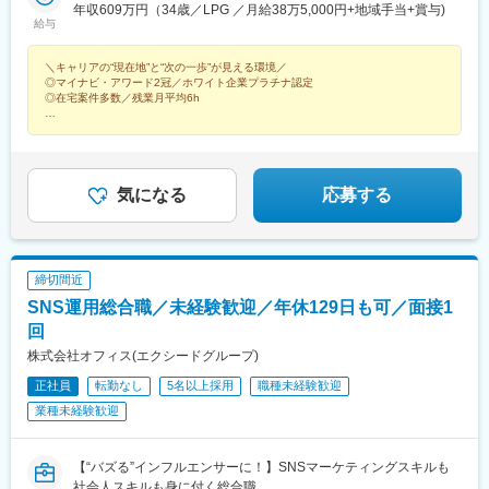
見市■宮城県（仙台オフィス）仙台市、石巻市、塩竃市、気仙沼
年収609万円（34歳／LPG ／月給38万5,000円+地域手当+賞与)
昭和町駅(大阪府)、大須観音駅、中村公園駅、高岳駅、駅前駅、東
給与
市、白石市、名取市【関西】■大阪府（肥後橋オフィス）大阪市、
岡崎駅、尾張一宮駅、瀬戸市駅、大宮駅(埼玉県)、北浦和駅、川口
堺市、高槻市■京都府（京都オフィス）京都市、宇治市、亀岡市、
元郷駅、所沢駅、新越谷駅、草加駅、春日部駅、千葉寺駅、船橋
＼キャリアの“現在地”と“次の一歩”が見える環境／
舞鶴市、福知山市、城陽市■兵庫県（神戸オフィス）神戸市、姫路
駅、松戸駅、国府台駅、柏駅、流山おおたかの森駅、南公園駅、
◎マイナビ・アワード2冠／ホワイト企業プラチナ認定
市、尼崎市、西宮市、明石市、宝塚市【中国・九州】■広島県（広
摩耶駅、姫路駅、大物駅、西宮駅、明石駅、宝塚駅、西線９条旭
◎在宅案件多数／残業月平均6h
島オフィス）広島市、呉市、福山市、東広島市、廿日市、尾道市■
山公園通駅、篠路駅、旭川駅、函館駅、釧路駅、帯広駅、北見
福岡県（福岡オフィス）福岡市、北九州市、久留米市、飯塚市、
★手厚いフォロー
駅、赤坂駅(福岡県)、東比恵駅、旦過駅、西鉄久留米駅、新飯塚
月1回の面談で現状整理
大牟田市、筑紫野市※上記は一例です受動喫煙対策：屋内原則禁煙
駅、大牟田駅、西鉄二日市駅、水戸駅、日立駅、古河駅、石岡
市場価値と求められるスキルを可視化
駅、結城駅、入地駅、二条城前駅、清水五条駅、宇治駅(奈良線)、
次の一歩が見えるロードマップを支援
亀岡駅、西舞鶴駅、福知山駅、城陽駅、日赤病院前駅、広大附属
気になる
応募する
学校前駅、呉駅、福山駅、西条駅(広島県)、山陽女学園前駅、陸前
落合駅、長町南駅、石巻駅、本塩釜駅、不動の沢駅、杜せきのし
た駅、銀座駅、みなとみらい駅、名古屋駅、西１５丁目駅、あお
ば通駅、渡辺橋駅、烏丸駅、神戸三宮駅(阪神)、胡町駅、西鉄福岡
締切間近
駅、平沼橋駅、中崎町駅、松屋町駅、妙国寺前駅、西大橋駅、文
SNS運用総合職／未経験歓迎／年休129日も可／面接1
の里駅、上前津駅、中村日赤駅、新栄町駅(愛知県)、駅前大通駅、
名鉄一宮駅、新瀬戸駅、川口駅、南越谷駅、京成船橋駅、市川
回
駅、中埠頭駅、大石駅、山陽姫路駅、尼崎駅(阪神線)、西宮駅(Ｊ
株式会社オフィス(エクシードグループ)
Ｒ線)、山陽明石駅、宝塚南口駅、西線１１条駅、函館駅前駅、二
正社員
転勤なし
5名以上採用
職種未経験歓迎
日市駅、烏丸御池駅、七条駅、寺田駅(京都府)、鷹野橋駅、西塩釜
駅、名取駅、銀座一丁目駅、桜木町駅、近鉄名古屋駅、中央区役
業種未経験歓迎
所前駅、仙台駅、大江橋駅、三宮駅(神戸新交通)、稲荷町駅(広島
県)、天神南駅、西横浜駅、天満駅、心斎橋駅、大小路駅、阿波座
駅、松虫駅、新豊橋駅、瀬戸市役所前駅、蒲生駅、東海神駅、市
【“バズる”インフルエンサーに！】SNSマーケティングスキルも
川真間駅、医療センター駅、六甲駅、西新町駅、松風町駅、紫
社会人スキルも身に付く総合職