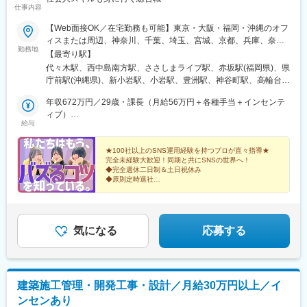
仕事内容
駅、広電本社前駅
【Web面接OK／在宅勤務も可能】東京・大阪・福岡・沖縄のオフ
ィスまたは周辺、神奈川、千葉、埼玉、宮城、京都、兵庫、奈
勤務地
良、滋賀、和歌山、愛知、静岡、香川、愛媛、広島、岡山、福
【最寄り駅】
岡、佐賀、長崎、熊本、大分、宮崎、鹿児島、沖縄の各勤務先＼
代々木駅、西中島南方駅、ささしまライブ駅、赤坂駅(福岡県)、県
＼積極採用中！／／★勤務地は希望を考慮し決定します。★転勤
庁前駅(沖縄県)、新小岩駅、小岩駅、豊洲駅、神谷町駅、高輪台
なし！★U・Iターン歓迎！★5名以上を採用予定！★受動喫煙対
駅、芝公園駅、新橋駅、赤坂駅(東京都)、大門駅(東京都)、日暮里
策：あり＜東京本社＞東京都豊島区東池袋3-7-9 AS ONE東池袋
年収672万円／29歳・課長（月給56万円＋各種手当＋インセンテ
駅(舎人ライナー)、三鷹駅、恵比寿駅、広尾駅、渋谷駅、高田馬場
ビル7階＜名古屋支社＞愛知県名古屋市中村区池町4－60－12 グ
ィブ）
駅、四ツ谷駅、新宿三丁目駅、三軒茶屋駅、霞ケ関駅(東京都)、末
給与
ローバルゲート12F＜大阪支社＞大阪府大阪市淀川区西中島4-3-
年収492万円／26歳・主任（月給41万円＋各種手当＋インセンテ
広町駅(東京都)、東京駅、九段下駅、麹町駅、神保町駅、神田駅
8 新大阪阪神ビル7階＜福岡支社＞福岡県福岡市中央区大名２丁
ィブ）
(東京都)、飯田橋駅、有楽町駅、綾瀬駅、北千住駅、上野御徒町
目 9-17 ARISTO大名 3F＜沖縄支社＞沖縄県那覇市久茂地2丁目
★100社以上のSNS運用経験を持つプロが直々指導★
駅、蒲田駅、大森駅(東京都)、東銀座駅、日本橋駅(東京都)、三越
完全未経験大歓迎！同期と共にSNSの世界へ！
3-9 8階西
前駅、小伝馬町駅、八丁堀駅(東京都)、中野坂上駅、中野駅(東京
◆完全週休二日制＆土日祝休み
都)、町田駅、目黒駅、立会川駅、五反田駅、井の頭公園駅、都電
◆原則定時退社
◆産育休取得実績あり
雑司ケ谷駅、赤羽駅、押上駅、錦糸町駅、中目黒駅、大崎駅、鶴
◆ユニークな福利厚生多数！
見小野駅、三ツ沢下町駅、戸部駅、山手駅、井土ケ谷駅、和田町
駅、屏風浦駅、金沢文庫駅、新羽駅、戸塚駅、上永谷駅、鶴ケ峰
駅、瀬谷駅、立場駅、青葉台駅、センター南駅、鹿島田駅、武蔵
気になる
応募する
小杉駅、武蔵溝ノ口駅、生田駅(神奈川県)、鷺沼駅、柿生駅、相模
湖駅、上溝駅、下溝駅、上大岡駅、菊名駅、新横浜駅、日吉駅(神
奈川県)、新高島駅、あざみ野駅、たまプラーザ駅、関内駅、京急
鶴見駅、長津田駅、海老名駅(相模線)、大船駅、茅ケ崎駅、本厚木
建築施工管理・開発工事・設計／月給30万円以上／イ
駅、小田原駅、川崎駅、向ケ丘遊園駅、元住吉駅、橋本駅(神奈川
ンセンあり
県)、大和駅(神奈川県)、中央林間駅、藤沢駅、本八幡駅(総武線)、