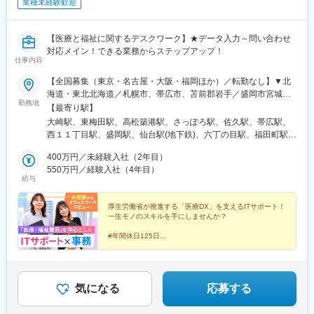
富山駅、大泉駅(富山県)、七尾駅、七ツ屋駅、新西金沢駅、北府
業種未経験歓迎
橋駅、日比谷駅、青井駅、牛田駅(東京都)、上野広小路駅、蓮沼
駅、越前花堂駅、八ツ島駅、西院駅(阪急線)、稲荷駅、大久保駅
駅、平和島駅、銀座駅、馬喰横山駅、宝町駅(東京都)、新中野駅、
(京都府)、山ノ内駅(京都府)、北大路駅、郡山駅(奈良県)、東生駒
大崎広小路駅、吉祥寺駅、池袋駅、赤羽岩淵駅、とうきょうスカ
駅、高の原駅、瀬田駅(滋賀県)、南彦根駅、長浜駅、少路駅、枚方
【医療と福祉に関するデスクワーク】★データ入力～問い合わせ
イツリー駅、住吉駅(東京都)、祐天寺駅、国道駅、平沼橋駅、蒔田
市駅、松井山手駅、新石切駅、高槻駅、堺駅、富木駅、和泉中央
対応メイン！できる業務からステップアップ！
駅、新杉田駅、センター北駅、宮前平駅、高島町駅、伊勢佐木長
仕事内容
駅、河内松原駅、中百舌鳥駅、岡場駅、三宮・花時計前駅、尼崎
者町駅、桜木町駅、鶴見駅、京急川崎駅、登戸駅、本八幡駅(都営
駅(東海道本線)、西宮北口駅、西宮駅、箕谷駅、西二見駅、播磨高
【全国募集（東京・名古屋・大阪・福岡ほか）／転勤なし】▼北
線)、市川駅、千葉駅、西船橋駅、本川越駅、野江内代駅、海老江
岡駅、東姫路駅、荒井駅、西新町駅、讃岐塩屋駅、伏石駅、香西
海道・東北北海道／札幌市、帯広市、苫前郡岩手／盛岡市宮城／
駅、西長堀駅、谷町九丁目駅、ＪＲ難波駅、新深江駅、千林駅、
駅、鳴門駅、阿南駅、はりまや橋駅、曙町東町駅、いよ立花駅、
勤務地
仙台市▼関東東京／港区、品川区、渋谷区、新宿区、千代田区、
【最寄り駅】
松虫駅、住吉東駅、今川駅(大阪府)、天下茶屋駅、今福鶴見駅、安
新居浜駅、伊予富田駅、西富井駅、球場前駅(岡山県)、備前三門
中央区、世田谷区、文京区、板橋区、中野区、大田区、台東区、
立町駅、出戸駅、中崎町駅、谷町四丁目駅、大阪天満宮駅、本町
大崎駅、東梅田駅、高松築港駅、さっぽろ駅、佐久駅、帯広駅、
駅、総社駅、西大寺駅、天神川駅、佐伯区役所前駅、新広駅、東
葛飾区神奈川／横浜市、川崎市埼玉／さいたま市千葉／千葉市茨
駅、大阪難波駅、大小路駅、心斎橋駅、高槻市駅、千里中央駅(大
西１１丁目駅、盛岡駅、仙台駅(地下鉄)、六丁の目駅、福田町駅、
福山駅、古市橋駅、岩国駅、防府駅、柳井駅、矢原駅、益田駅、
城／牛久市、水戸市群馬／高崎市▼東海・北陸岐阜／大垣市静岡
阪モノレール)、鳴滝駅、六地蔵駅(奈良線)、二条城前駅、観月橋
水戸駅、牛久駅、高崎駅、武蔵浦和駅、東浦和駅、大宮駅(埼玉
鳥取駅、三本松口駅、出雲市駅、出雲科学館パークタウン前駅、
／富士市、静岡市愛知／名古屋市、刈谷市、尾張旭市、安城市三
400万円／未経験入社（2年目）
駅、南公園駅、摂津本山駅、湊川駅、神戸三宮駅(阪急・神戸高
県)、与野本町駅、千葉みなと駅、千葉駅、渋谷駅、東京駅、虎ノ
貝塚駅(福岡県)、藤崎駅(福岡県)、七隈駅、都府楼前駅、南久留米
重／津市新潟／新潟市、長岡市、五泉市▼関西大阪／大阪市、吹
550万円／経験入社（4年目）
速)、春日野道駅(阪急線)、新長田駅、中山観音駅、紀伊中ノ島
門ヒルズ駅、高田馬場駅、五反田駅、上野駅、御茶ノ水駅、信濃
駅、飯塚駅、幡生駅、行橋駅、三ケ森駅、牧駅(大分県)、別府大学
給与
田市、高槻市京都／京都市兵庫／尼崎市、神戸市、姫路市、西宮
駅、商工センター入口駅、聖マリア病院前駅、東中間駅、佐世保
町駅、神田駅(東京都)、池尻大橋駅、馬喰横山駅、初台駅、三越前
駅、佐賀駅、鳥栖駅、須屋駅、平成駅、竜田口駅、スタジアムシ
市奈良／橿原市、奈良市滋賀／草津市和歌山／和歌山市▼中国・
中央駅、西鉄香椎駅、金山駅(福岡県)、中村日赤駅、本山駅(愛知
駅、六本木駅、水道橋駅、成増駅、秋葉原駅、青砥駅、中野坂上
ティノース駅、幸駅、長与駅、都城駅、小林駅(宮崎県)、志布志
四国山口／山口市、周南市広島／広島市香川／高松市▼九州・沖
厚生労働省が推進する「医療DX」を支えるITサポート！
県)、西川緑道公園駅、鷹野橋駅、京王八王子駅、布田駅、南阿佐
駅、千石駅、東日本橋駅、京橋駅(東京都)、八幡山駅、半蔵門駅、
駅、高見橋駅、てだこ浦西駅、新宿駅(東京メトロ)、大阪梅田駅
一生モノのスキルを手にしませんか？
縄福岡／福岡市、飯塚市、筑紫野市佐賀／鳥栖市大分／大分市宮
ケ谷駅、上前津駅、三河知立駅、新浜松駅、南新宿駅、新大阪
浜松町駅、二子玉川駅、蒲田駅、用賀駅、新横浜駅、新潟駅、北
(阪急線)、中野駅(東京都)、大阪駅、なんば駅(南海線)、仙台駅、
崎／宮崎市鹿児島／鹿児島市沖縄／那覇市、うるま市、宮古島
駅、名鉄名古屋駅、天神駅、旭橋駅、六本木一丁目駅、泉岳寺
五泉駅、長岡駅、大垣駅、富士駅、西掛川駅、刈谷駅、今池駅(愛
#年間休日125日
亀戸水神駅、南阿佐ケ谷駅、日本橋駅(東京都)、東池袋駅、銀座
市、石垣市
#完全週休2日制（土日祝休）
駅、御成門駅、内幸町駅、赤坂見附駅、西日暮里駅(舎人ライナ
知県)、栄駅(愛知県)、平針駅、三郷駅(愛知県)、新栄町駅(愛知
駅、九品仏駅、神田駅(東京都)、溝の口駅、新丸子駅、京急東神奈
#残業月平均5h程度
ー)、下落合駅、東新宿駅、虎ノ門駅、岩本町駅、京橋駅(東京
県)、伏見駅(愛知県)、近鉄名古屋駅、安城駅、津駅、南草津駅、
川駅、神奈川駅、海老名駅(相模線)、石上駅、千葉駅、津田沼駅、
#髪色・髪型ネイル自由
都)、京成関屋駅、御徒町駅、大森海岸駅、銀座一丁目駅、茅場町
北野白梅町駅、烏丸駅、十条駅(京都市営)、高槻駅、天満橋駅、肥
#産休・育休実績多数
掛川市役所前駅、県立美術館前駅、青山駅(愛知県)、上挙母駅、小
駅、馬喰町駅、東池袋駅、曳舟駅、西横浜駅、横浜駅、日本大通
後橋駅、長堀橋駅、本町駅、淀屋橋駅、池田駅(大阪府)、梅田駅
#医療福祉業界の知識はそのまま活かせる
気になる
応募する
牧駅、北長野駅、岩村田駅、あすなろう四日市駅、伏見稲荷駅、
り駅、馬車道駅、市川真間駅、鬼越駅、京成千葉駅、川越市駅、
(地下鉄)、新大阪駅、北浜駅(大阪府)、尼崎駅(東海道本線)、西宮
新田駅(京都府)、宮之阪駅、高槻市駅、大小路駅、高見ノ里駅、な
野田駅(阪神線)、四天王寺前夕陽ケ丘駅、大国町駅、森小路駅、昭
駅(ＪＲ線)、姫路駅、神戸駅(兵庫県)、尼崎駅(阪神線)、元町駅(兵