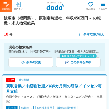
会員登録
ログイン
気になる
メニュー
飯塚市（福岡県）、原則定時退社、年収450万円～
の転
職・求人検索結果
18
条件で並び替え
件
現在の検索条件
[勤務地]飯塚市 [年収]450万円～ [詳細条件](休日・働き方)原則定時退社
新着求人をいつでもチェック
条件の変更
この条件を保存
締切間近
NEW
買取営業／未経験歓迎／約6カ月間の研修／インセン毎
月支給
合同会社Ｆｒｏｍ２７（買取大吉／飯塚店・高山店・あざみ野店・中目黒
店）
正社員
転勤なし
5名以上採用
職種未経験歓迎