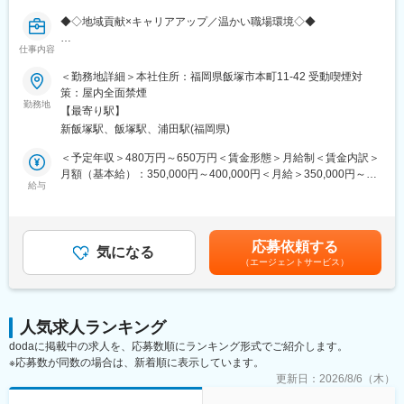
塩屋駅、枕崎駅、国分駅(鹿児島県)、香椎駅、今宿駅、次郎丸駅、
地域に根ざした営業活動を通じて、お客様の課題やニーズに応じ
茶山駅(福岡県)、赤嶺駅、てだこ浦西駅、首里駅、名古屋駅、近鉄
◆◇地域貢献×キャリアアップ／温かい職場環境◇◆
た金融サービス（融資・預金・資産運用等）を提供し、信頼関係
名古屋駅、伏見駅(愛知県)、栄駅(愛知県)、新栄町駅(愛知県)、前
を築いていくポジションです。年次や立場を問わず、日々の気づ
仕事内容
後駅、名電山中駅、金山駅(愛知県)、上前津駅、三河豊田駅、南大
■採用背景：
きや前向きな提案が歓迎される風土があり、中途入社の方にもチ
高駅、牛田駅(愛知県)、苅安賀駅、岐南駅、大垣駅、浜松駅、四日
当庫は地域に根ざした金融機関として、地域の中小企業や個人事
＜勤務地詳細＞本社住所：福岡県飯塚市本町11-42 受動喫煙対
ャンスがあります。チームで支え合いながら学び合う文化が根づ
市駅、津駅、南方駅(大阪府)、北参道駅、天神駅、美栄橋駅、米野
業主を支援するために、新たな営業職を募集しています。増加す
策：屋内全面禁煙
きつつあり、自分らしい成長を目指せる環境です。
駅、仙台駅、阿佐ケ谷駅、京王八王子駅、布田駅、虎ノ門ヒルズ
るニーズに対応するため、組織強化を目的とした積極的な採用で
勤務地
【最寄り駅】
駅、高輪ゲートウェイ駅、赤羽橋駅、汐留駅、溜池山王駅、浜松
す。
■当庫の特徴：
新飯塚駅、飯塚駅、浦田駅(福岡県)
町駅、西日暮里駅、代官山駅、西早稲田駅、新宿御苑前駅、西太
1922年の創立以来、地域に根ざした金融機関として発展してきま
子堂駅、桜田門駅、秋葉原駅、二重橋前駅、半蔵門駅、新日本橋
■業務内容：
＜予定年収＞480万円～650万円＜賃金形態＞月給制＜賃金内訳＞
した。現在は飯塚市をはじめ、福岡市・宮若市など福岡県内に20
駅、水道橋駅、日比谷駅、青井駅、牛田駅(東京都)、上野広小路
地域に根ざした営業活動を展開する当庫にて、融資・預金を中心
月額（基本給）：350,000円～400,000円＜月給＞350,000円～
店舗を展開。地域の中小企業支援や暮らしに寄り添うサービスを
駅、蓮沼駅、平和島駅、銀座駅、馬喰横山駅、宝町駅(東京都)、新
とした金融サービスの提供を担っていただきます。現場の第一線
給与
400,000円＜昇給有無＞有＜残業手当＞有＜給与補足＞■昇給：年
通じて、地元の発展に貢献し続けています。顔が見える距離感と
中野駅、大崎広小路駅、吉祥寺駅、池袋駅、赤羽岩淵駅、とうき
で顧客対応を行いながら、将来的にはチーム運営や若手育成、営
1回（4月）■賞与：年2回（7月、12月）※過去実績3.6ヶ月分／別
安定した経営基盤のもと、地元に根差して長く働きたい方にとっ
ょうスカイツリー駅、住吉駅(東京都)、祐天寺駅、国道駅、平沼橋
業戦略の立案などにも関わっていただくことを期待しています。
途-期末賞与3月にあり【モデル年収】・450万円（28歳-6年目）
て理想的な環境です
駅、蒔田駅、新杉田駅、センター北駅、宮前平駅、高島町駅、伊
（主任）・580万円（32歳-10年目）（係長）・700万円（36
応募依頼する
勢佐木長者町駅、馬車道駅、鶴見駅、北茅ケ崎駅、京急川崎駅、
【融資業務】
気になる
歳-14年目）（代理）賃金はあくまでも目安の金額であり、選考を
登戸駅、本八幡駅(都営線)、市川駅、千葉駅、西船橋駅、本川越
（エージェントサービス）
地域の法人・個人事業主に対し、創業支援・設備投資・運転資金
通じて上下する可能性があります。月給(月額)は固定手当を含めた
駅、仙台駅(地下鉄)、広瀬通駅、野江内代駅、海老江駅、西長堀
などのニーズに応じた融資提案を行います。外訪による関係構築
表記です。
駅、谷町九丁目駅、ＪＲ難波駅、新深江駅、千林駅、松虫駅、住
を通じて、課題の把握や経営支援にも携わっていただきます。中
吉東駅、今川駅(大阪府)、天下茶屋駅、今福鶴見駅、安立町駅、出
長期的には営業推進の取りまとめや、店舗全体の営業力向上に向
人気求人ランキング
戸駅、中崎町駅、谷町四丁目駅、大阪天満宮駅、本町駅、大阪難
けた仕組みづくりにも関与していただきます。
波駅、大小路駅、心斎橋駅、高槻市駅、千里中央駅(大阪モノレー
dodaに掲載中の求人を、応募数順にランキング形式でご紹介します。
ル)、鳴滝駅、六地蔵駅(奈良線)、二条城前駅、観月橋駅、南公園
※応募数が同数の場合は、新着順に表示しています。
【預金業務】
駅、摂津本山駅、湊川駅、神戸三宮駅(阪急・神戸高速)、春日野道
来店されたお客様に対する口座開設・入出金・振込・定期預金の
更新日：
2026/8/6（木）
駅(阪急線)、新長田駅、中山観音駅、紀伊中ノ島駅、聖マリア病院
手続きのほか、税公金の受付やATM案内なども担当していただき