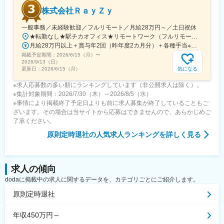
株式会社ＲａｙＺｙ
一般事務／未経験歓迎／フルリモート／月給28万円～／土日祝休
★転勤なし★駅チカオフィス★リモートワーク（フルリモート相談可）※研修期間中・試用期間中はオフィス出社となります【本社】東京都渋谷区神宮前6-18-5鷹羽ビル7階◆最寄り駅：JR渋谷駅／徒歩約5分◆最寄り駅：東京メトロ千代田線・明治神宮前／徒歩約9分◆最寄り駅：JR原宿駅／徒歩約13分
月給28万円以上＋賞与年2回（昨年度2カ月分）＋各種手当※経験・能力等を考慮のうえ、決定いたします。
掲載予定期間：
2026/6/15（月）
〜
2026/9/13（日）
気になる
更新日：
2026/6/15（月）
※求人応募数の多い順にランキングしています（非公開求人は除く）。
※集計対象期間：2026/7/30（木）～2026/8/5（水）
※事情により掲載終了予定日よりも前に求人募集が終了していることもご
ざいます。その場合は当サイトから応募はできませんので、あらかじめご
了承ください。
原則定時退社
の人気求人ランキングを詳しく見る
求人の傾向
dodaに掲載中の求人に関するデータを、カテゴリごとにご紹介します。
原則定時退社
年収450万円～