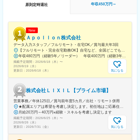
前駅、東中間駅、佐世保中央駅、西鉄香椎駅、金山駅(福岡県)、名
ます。
年収450万円～
原則定時退社
鉄名古屋駅、丸の内駅(愛知県)、栄町駅(愛知県)、久屋大通駅、高
岳駅、東別院駅、大須観音駅、三河知立駅、新浜松駅、あすなろ
■職場の雰囲気：
う四日市駅、新大阪駅、南新宿駅、西鉄福岡駅、旭橋駅、六本木
地域やお客様への貢献意欲を持った職員が多く、相談しやすく支
一丁目駅、泉岳寺駅、御成門駅、内幸町駅、赤坂見附駅、西日暮
え合える温かい雰囲気があります。全体で約200名という規模感
里駅(舎人ライナー)、下落合駅、東新宿駅、虎ノ門駅、岩本町駅、
のため、顔の見える関係性のなかで協力しながら業務に取り組む
New
京橋駅(東京都)、京成関屋駅、御徒町駅、大森海岸駅、銀座一丁目
文化が根づいています。中途入社の方も早期に馴染みやすく、そ
Ａｐｏｌｌｏｎ株式会社
駅、茅場町駅、馬喰町駅、東池袋駅、曳舟駅、西横浜駅、横浜
れぞれの強みを活かしながら成長していける職場です。
データ入力スタッフ／フルリモート・在宅OK／賞与最大年3回
駅、日本大通り駅、市川真間駅、鬼越駅、京成千葉駅、川越市
【フルリモート・完全在宅勤務OK】自宅など、全国どこでもあなたが働きやすい場所で働けます★転居を伴う転勤なし★全国47都道府県どこからでも応募OK【本社】東京都新宿区山吹町130番地の15 茜ビル2-A＜アクセス＞有楽町線「江戸川橋駅」、東西線「東西線」より徒歩10分※受動喫煙対策：あり
駅、あおば通駅、野田駅(阪神線)、四天王寺前夕陽ケ丘駅、大国町
■ポジションの特徴：
年収480万円（経験5年／リーダー） 年収400万円（経験3年／メンバー）
駅、森小路駅、昭和町駅(大阪府)、針中野駅、花園町駅、細井川
地域に根ざした営業活動をベースに、お客様の課題に応じた金融
掲載予定期間：
2026/6/18（木）
〜
駅、梅田駅(地下鉄)、天満橋駅、北浜駅(大阪府)、なんば駅(南海
サービス（融資・預金・資産運用等）の提供を通じて、信頼関係
2026/8/19（水）
線)、四ツ橋駅、花田口駅、撮影所前駅、六地蔵駅(京阪線)、桃山
を築いていくポジションです。マネージャー候補として、業務遂
気になる
更新日：
2026/6/18（木）
御陵前駅、市民広場駅、三宮・花時計前駅、板宿駅、香椎宮前
行だけでなく、後進の育成やチーム運営にも徐々に関わっていた
駅、亀島駅、国際センター駅、矢場町駅、第一通り駅、近鉄四日
だきます。日々の業務改善や提案も歓迎される風土の中で、自身
市駅
の経験を活かしながら、次世代のリーダーとしてキャリアを築い
株式会社ＬＩＸＩＬ【プライム市場】
て頂ける環境です
営業事務／年休125日／賞与前年度5カ月／出社・リモート併用
■当庫の特徴：
★配属エリアは希望を考慮し決定します。初任地はご応募住所での配属となります。入社後、転勤が伴う異動に関しては、必ず勤務地のご希望も確認した上で決定します。【配属オフィス一覧】■東京都品川区西品川1丁目1-1 大崎ガーデンタワー■愛知県名古屋市中村区名駅南4丁目11-40■京都府京都市伏見区竹田田中宮町103 ■大阪府大阪市中央区本町2丁目6-8 センバ・セントラルビル9F■大阪府箕面市萱野4丁目5-45■広島県広島市安佐南区西原6丁目11-8■福岡県福岡市博多区半道橋2-15-10 SOLAビル★出社とリモートワークを併用しながらの勤務となります。 業務に慣れるまでは、原則出社となります。 慣れてきたら少しずつリモートの日を増やし、最終的には週1～3日ほどの出社となる予定です（目安：～入社6カ月）。※受動喫煙対策：あり
1922年の創立以来、地域に根ざした金融機関として発展してきま
月給20万円～40万円※経験・スキルを考慮し決定します
した。現在は飯塚市をはじめ、福岡市・宮若市など福岡県内に20
掲載予定期間：
2026/6/25（木）
〜
店舗を展開。地域の中小企業支援や暮らしに寄り添うサービスを
2026/8/26（水）
通じて、地元の発展に貢献し続けています。顔が見える距離感と
気になる
更新日：
2026/7/31（金）
安定した経営基盤のもと、地元に根差して長く働きたい方にとっ
て理想的な環境です