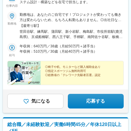
ステム設計・構築などを在宅で担当します。
仕事内容
勤務地は、あなたのご自宅です！プロジェクトが変わっても働き
方は変わらないため、もちろん転勤もありません。◎出社日な
勤務地
し、会議などもすべてオンライン開催のため、お住まいは日本全
【最寄り駅】
国どこでもOK！海外にお住まいの方でも歓迎です！
世田谷駅、練馬駅、蒲田駅、新小岩駅、梅島駅、市役所前駅(鹿児
島県)、京成船橋駅、西八王子駅、手柄駅、南阿佐ケ谷駅、板橋区
役所前駅、市役所前駅(愛媛県)、東武宇都宮駅、川口駅、荒本駅、
年収例：640万円／38歳（月給50万円＋諸手当）
松戸駅、倉敷市駅、西宮駅、大分駅、福山駅、本八幡駅(総武線)、
年収例：510万円／30歳（月給40万円＋諸手当）
立花駅、桜町駅(長崎県)、野町駅、東陽町駅、京成立石駅、横須賀
給与
中央駅、瓦町駅、桜橋駅(富山県)、町田駅、名鉄岐阜駅、豊田市
駅、枚方市駅、藤沢駅、柏駅、岡町駅、和歌山市駅、尾張一宮
◎椅子や机、モニターなど購入補助金あり
駅、市役所前駅(長野県)、南宮崎駅、新大宮駅、市役所前駅(愛知
◎指定スポーツジム無料利用可
県)、東岡崎駅、高槻駅、旭川駅、いわき駅、吹田駅(阪急線)、下
◎総務省の「テレワーク先駆者百選」認定
神明駅、高崎駅、県庁前駅(高知県)、航空公園駅、郡山富田駅、本
在宅勤務のパイオニア企業であるわたしたちは、働く環
川越駅、大津市役所前駅、秋田駅、王子駅、越谷駅、中央前橋
境づくりに本気です。
駅、大倉山駅(神奈川県)、県庁前駅(沖縄県)、青森駅、四日市駅、
通勤時間はゼロ。オフィスと変わらない快適な環境を、
久留米駅、春日井駅(中央本線)、中野駅(東京都)、市が尾駅、人丸
あなたの家で。
前駅、曽根田駅、上盛岡駅、府中本町駅、府中駅(広島県)、市役所
気になる
応募する
前駅(北海道)、下関駅、津新町駅、新宿駅(東京メトロ)、上総村上
駅、長岡駅、丹波橋駅、北２４条駅、箱崎宮前駅、戸塚駅、勾当
台公園駅、茨木駅、加古川駅、福井城址大名町駅、水戸駅、近鉄
八尾駅、京急鶴見駅、徳島駅、新静岡駅、平塚駅、黒崎駅前駅、
総合職／未経験歓迎／実働6時間45分／年休120日以上
吉原本町駅、北佐世保駅、中目黒駅、東区役所前駅、新清水駅、
／FF