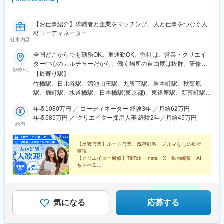
駅(東海道本線)、信濃吉田駅、鳥羽街道駅、伊勢田駅、花田口駅、
白鷺駅、神戸三宮駅(阪神)、堀詰駅、浦上駅、新宿駅、大阪難波駅
【お仕事紹介】求職者と企業をマッチング。人と仕事をつなぐ人
材コーディネーター
仕事内容
全国どこからでも勤務OK。車通勤OK。弊社は、営業・クリエイ
ター中心のカルチャーだから、働く場所の自由度は抜群。研修期
勤務地
間は指定勤務先への出勤となります。引越に抵抗がある方は、”引
【最寄り駅】
越費用 補助制度”を利用下さい。■引越費用補助：社内規定により
竹橋駅、日比谷駅、溜池山王駅、九段下駅、岩本町駅、秋葉原
【最大10万円迄】支給■家具・家電購入費用補助：社内規定によ
駅、麹町駅、水道橋駅、日本橋駅(東京都)、東銀座駅、新富町駅
り【最大20万円まで】支給・単身・家族帯同・引越距離等によ
(東京都)、小伝馬町駅、赤坂見附駅、六本木駅、虎ノ門駅、虎ノ門
り、補助金額や対象範囲が異なります。【引越費用補助：主な対
年収1080万円 ／ コーディネーター 経験3年 ／月給62万円
ヒルズ駅、新橋駅、浜松町駅、田町駅(東京都)、広尾駅、新宿駅、
象者】人材コーディネーター職で3年以上の勤務経験と、一定規模
年収585万円 ／ クリエイター採用人事 経験2年／月給45万円
西新宿駅、飯田橋駅、四ツ谷駅、高田馬場駅、東新宿駅、浅草橋
給与
（例：10社以上）の業務提携先ネットワークをお持ちの方【該当
駅、浅草駅、仲御徒町駅、両国駅、錦糸町駅、東陽町駅、大崎
条件以外の方へ】上記以外の方（未経験者・他職種・初めての転
駅、五反田駅、武蔵小山駅、中目黒駅、自由が丘駅、蒲田駅、三
職の方・異業種からの応募等）についても、・社会人経験や職歴
【反響営業】ルート営業、既存顧客、ノルマなしの効率
軒茶屋駅、二子玉川駅、恵比寿駅、代々木駅、中野駅(東京都)、阿
重視
（前職種での実績等）・転居の必要性、ご家族の有無、ご自身の
佐ケ谷駅、池袋駅、目白駅、赤羽駅、日暮里駅(舎人ライナー)、成
【クリエイター研修】TikTok・Insta・X・動画編集・AI
経済状況や生活上の課題等を総合的に考慮し、当社内の審査・規
増駅、練馬駅、綾瀬駅、新小岩駅、西葛西駅、吉祥寺駅、三鷹
も学べる
定に基づき、適用可否や支給上限、対象品目を個別に検討・決定
【自分ウケ最優先】髪型・ネイル自由！自分も求職者も
駅、町田駅、調布駅、京王八王子駅、立川駅、小田急多摩センタ
「一番カッコよく、可愛く」魅せる
します。詳細な審査基準、支給条件、申請手順・必要書類、過去
ー駅、狛江駅、清瀬駅、東久留米駅、田無駅、横浜駅、日本大通
の適用実例等は面接時に丁寧にご説明いたします。
り駅、新横浜駅、川崎駅、武蔵小杉駅、武蔵溝ノ口駅、藤沢駅、
相模大野駅、本厚木駅、横須賀中央駅、平塚駅、鎌倉駅、小田原
気になる
応募する
駅、大和駅(神奈川県)、大宮駅(埼玉県)、浦和駅、川口駅、所沢
駅、新越谷駅、川越駅、熊谷駅、上尾駅、草加駅、春日部駅、栄