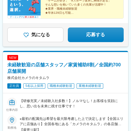
社＞愛知県名古屋市中村区池町4－60－12 グローバルゲート12F
「ゲームが好き」「eスポーツ業界に興味がある」
駅、蒲田駅、大森駅(東京都)、東銀座駅、日本橋駅(東京都)、三越
そんな想いを抱いていた多くの先輩が活躍中！
＜大阪支社＞大阪府大阪市淀川区西中島4-3-8 新大阪阪神ビル7
前駅、小伝馬町駅、八丁堀駅(東京都)、中野坂上駅、中野駅(東京
★業界・職種未経験歓迎
階＜福岡支社＞福岡県福岡市中央区大名２丁目 9-17 ARISTO大
都)、町田駅、目黒駅、立会川駅、五反田駅、井の頭公園駅、都電
★年休129日も可能
名 3F＜沖縄支社＞沖縄県那覇市久茂地2丁目3-9 8階西
★残業月5h程度
雑司ケ谷駅、赤羽駅、押上駅、錦糸町駅、中目黒駅、大崎駅、鶴
★ゲーミングPC購入補助あり
見小野駅、三ツ沢下町駅、戸部駅、山手駅、井土ケ谷駅、和田町
駅、屏風浦駅、金沢文庫駅、新羽駅、戸塚駅、上永谷駅、鶴ケ峰
駅、瀬谷駅、立場駅、青葉台駅、センター南駅、鹿島田駅、武蔵
気になる
応募する
小杉駅、武蔵溝ノ口駅、生田駅(神奈川県)、鷺沼駅、柿生駅、相模
湖駅、上溝駅、下溝駅、上大岡駅、菊名駅、新横浜駅、日吉駅(神
奈川県)、新高島駅、あざみ野駅、たまプラーザ駅、関内駅、京急
鶴見駅、長津田駅、川崎駅、向ケ丘遊園駅、元住吉駅、橋本駅(神
NEW
奈川県)、本八幡駅(総武線)、新浦安駅、新柏駅、木更津駅、南船
未経験歓迎の店舗スタッフ／家賃補助8割／全国約700
橋駅、浦安駅(千葉県)、国府台駅、京成八幡駅、谷津駅、幸谷駅、
蘇我駅、新千葉駅、京成西船駅、柏駅、実籾駅、スポーツセンタ
店舗展開
ー駅、誉田駅、検見川浜駅、浦和駅、大宮駅(埼玉県)、熊谷駅、所
株式会社カメラのキタムラ
沢駅、川越駅、川口駅、都島駅、野田阪神駅、桜島駅、阿波座
正社員
5名以上採用
職種未経験歓迎
業種未経験歓迎
駅、朝潮橋駅、津守駅、大阪上本町駅、芦原橋駅、福駅、だいど
う豊里駅、今里駅(地下鉄)、桃谷駅、千林大宮駅、鴫野駅、東天下
茶屋駅、沢ノ町駅、駒川中野駅、西天下茶屋駅、三国駅(大阪府)、
【研修充実／未経験入社多数！】ノルマなし！お客様を笑顔に
横堤駅、住ノ江駅、喜連瓜破駅、大阪梅田駅(阪急線)、堺筋本町
し、思い出を未来に残す仕事です！
駅、堺駅、深井駅、石津川駅、栂・美木多駅、新金岡駅、北野田
仕事内容
駅、石橋阪大前駅、大阪城北詰駅、なんば駅(地下鉄)、西大橋駅、
弁天町駅、北千里駅、曽根駅(大阪府)、南摂津駅、大日駅、長堀橋
※最初の配属先は希望を最大限考慮した上で決定します【全国エリ
駅、枚方公園駅、高槻駅、りんくうタウン駅、八尾南駅、千里中
アに店舗あり】全国各地にある「カメラのキタムラ」の各店舗へ
勤務地
央駅(北大阪急行)、古川橋駅、伏見桃山駅、馬堀駅、淀駅、松井山
配属となります。※転勤あり★「家賃8割補助」「引越し費用全額
【最寄り駅】