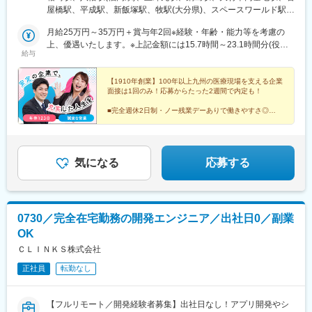
もあり◎希望を考慮し配属先を決定します。◎借り上げ社宅制度
屋橋駅、平成駅、新飯塚駅、牧駅(大分県)、スペースワールド駅、
があります。※初任地から会社都合による転居を伴う異動が発生し
学校前駅(福岡県)
た場合にのみ適用
月給25万円～35万円＋賞与年2回※経験・年齢・能力等を考慮の
上、優遇いたします。※上記金額には15.7時間～23.1時間分(役職
給与
などにより変動)・3万8000円の固定残業代が含まれています。超
過分は、追加支給いたします。※上記金額には一律手当の営業手当
（3.8万円）、住宅手当（1.15万円）、その他手当が含まれていま
【1910年創業】100年以上九州の医療現場を支える企業
面接は1回のみ！応募からたった2週間で内定も！
す。＜月収例＞未経験1年目/初任給：275,800円（月給250,000円
+交通費25,800円）
■完全週休2日制・ノー残業デーありで働きやすさ◎
■未経験歓迎！個人ノルマなしで提案に集中！
■産育休復帰率9割超！「くるみん」取得企業
気になる
応募する
0730／完全在宅勤務の開発エンジニア／出社日0／副業
OK
ＣＬＩＮＫＳ株式会社
正社員
転勤なし
【フルリモート／開発経験者募集】出社日なし！アプリ開発やシ