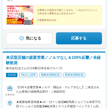
給与
策：各店舗内禁煙
が丘駅、亀戸駅、阿佐ケ谷駅、南砂町駅、亀有駅、東京駅、吉祥
駅、湊川駅、神戸三宮駅(阪急・神戸高速)、春日野道駅(阪急線)、
寺駅、町田駅、三鷹駅、田無駅、小田急多摩センター駅、東大和
新長田駅、中山観音駅、紀伊中ノ島駅、商工センター入口駅、聖
お客様との会話を大切にしながら、一人ひとりにじっく
市駅、清瀬駅、池袋駅、北千住駅、有楽町駅、自由が丘駅、新日
マリア病院前駅、東中間駅、佐世保中央駅、西鉄香椎駅、金山駅
り向き合う接客をはじめませんか？
本橋駅、たまプラーザ駅、京急川崎駅、武蔵溝ノ口駅、鴨居駅、
(福岡県)、中村日赤駅、本山駅(愛知県)、西川緑道公園駅、鷹野橋
川崎駅、武蔵小杉駅、東神奈川駅、横浜駅、瀬谷駅、橋本駅(神奈
◎実質年休121日
駅、松屋町駅、京王八王子駅、布田駅、南阿佐ケ谷駅、南新宿
◎マニュアル＆実践でイチから学べる
川県)、本厚木駅、海老名駅(相鉄・小田急)、辻堂駅、平塚駅、鴨
駅、新大阪駅、名鉄名古屋駅、天神駅、旭橋駅、六本木一丁目
◎全国46都道府県で同時募集
宮駅、藤沢駅、湘南台駅、北高崎駅、太田駅(群馬県)、京成千葉
駅、泉岳寺駅、御成門駅、内幸町駅、赤坂見附駅、西日暮里駅(舎
◎残業は1日約15分ほど！
駅、五井駅、茂原駅、千葉ニュータウン中央駅、八千代台駅、ち
人ライナー)、下落合駅、東新宿駅、虎ノ門駅、岩本町駅、京橋駅
◎有休取得率95.5％
はら台駅、都賀駅、松戸駅、北国分駅、新津田沼駅、柏の葉キャ
◎産休・育休取得実績多数
気になる
応募する
(東京都)、京成関屋駅、御徒町駅、大森海岸駅、銀座一丁目駅、茅
ンパス駅、柏駅、梅郷駅、東川口駅、浦和駅、八木崎駅、桶川
場町駅、馬喰町駅、東池袋駅、曳舟駅、西横浜駅、横浜駅、日本
駅、北与野駅、越谷レイクタウン駅、幸手駅、川口駅、加須駅、
大通り駅、馬車道駅、市川真間駅、鬼越駅、京成千葉駅、川越市
狭山市駅、所沢駅、鴻巣駅、ふじみ野駅、武蔵藤沢駅、志木駅、
駅、野田駅(阪神線)、四天王寺前夕陽ケ丘駅、大国町駅、森小路
下館駅、内原駅、勝田駅、荒川沖駅、小絹駅、入地駅、偕楽園
駅、昭和町駅(大阪府)、針中野駅、花園町駅、細井川駅、梅田駅
来店型店舗の提案営業／ノルマなし＆100%反響／未経
駅、黒磯駅、佐野駅、宇都宮駅東口駅、御殿場駅、静岡駅、伊豆
(地下鉄)、天満橋駅、北浜駅(大阪府)、なんば駅(南海線)、四ツ橋
験歓迎
仁田駅、掛川駅、助信駅、草薙駅(静岡鉄道線)、磐田駅、沼津駅、
駅、花田口駅、撮影所前駅、六地蔵駅(京阪線)、桃山御陵前駅、市
寺本駅、南栄駅、徳重駅、印場駅、北岡崎駅、西尾駅、成岩駅、
株式会社ほけんの110番(日本生命グループ)
民広場駅、三宮・花時計前駅、板宿駅、新井口駅、香椎宮前駅、
新上挙母駅、南安城駅、上社駅、今伊勢駅、小牧口駅、桐原駅(長
城下駅(岡山県)、広電本社前駅、天満駅
正社員
5名以上採用
職種未経験歓迎
業種未経験歓迎
野県)、塩尻駅、上田駅、南松本駅、佐久平駅、国母駅、近鉄四日
市駅、白子駅、名張駅、平田町駅、高山駅、岐阜駅、蘇原駅、南
富山駅、大泉駅(富山県)、七尾駅、七ツ屋駅、新西金沢駅、北府
【100％反響営業★ノルマ・飛込み・テレアポなし】ご来店され
駅、越前花堂駅、八ツ島駅、西院駅(阪急線)、稲荷駅、大久保駅
たお客様の保険商品受付・ご相談対応
(京都府)、山ノ内駅(京都府)、北大路駅、郡山駅(奈良県)、東生駒
仕事内容
駅、高の原駅、瀬田駅(滋賀県)、南彦根駅、長浜駅、少路駅、枚方
★勤務地希望考慮★※U・Iターン歓迎■群馬県ジョイフル本田千代
市駅、松井山手駅、新石切駅、高槻駅、堺駅、富木駅、和泉中央
田フレッセイ太田飯塚■栃木県トナリエ宇都宮ベイシアさくら氏
駅、河内松原駅、中百舌鳥駅、岡場駅、三宮・花時計前駅、尼崎