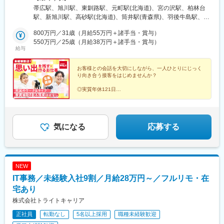
手駅、常盤駅(京都府)、西京極駅、醍醐駅(京都府)、六地蔵駅(京都
負担」など、転勤の負担が少なくなるサポートをしっかりとご用
帯広駅、旭川駅、東釧路駅、元町駅(北海道)、宮の沢駅、柏林台
市営)、洛西口駅、二条駅、五条駅(京都市営)、上鳥羽口駅、貴船
意しています。★自動車通勤可（店舗による）・駐車場あり（店
駅、新旭川駅、高砂駅(北海道)、筒井駅(青森県)、羽後牛島駅、土
口駅、桃山駅、大池駅、中埠頭駅、星の駅、岡本駅(兵庫県)、滝の
舗による）＜詳しい勤務地住所は下記URLをご確認ください＞
崎駅、厨川駅、仙北町駅、宮城野通駅、蛇田駅、八木山動物公園
茶屋駅、湊川公園駅、山陽天満駅、旧居留地・大丸前駅、三木駅
https://sss.kitamura.jp/※下記に記載の【勤務地一覧】住所につきま
800万円／31歳（月給55万円＋諸手当・賞与）
駅、酒田駅、羽前千歳駅、福島駅(福島県)、いわき駅、郡山駅(福
(神戸電鉄線)、本竜野駅、仁川駅、学園都市駅、春日野道駅(阪神
しては、全国の拠点から一部抜粋したものになります※受動喫煙対
550万円／25歳（月給38万円＋諸手当・賞与）
島県)、古津駅、春日山駅、東柏崎駅、西新発田駅、西大島駅、光
給与
線)、西代駅、箕谷駅、夢前川駅、中山寺駅、大久保駅(兵庫県)、
策：各店舗内禁煙
が丘駅、亀戸駅、阿佐ケ谷駅、南砂町駅、亀有駅、東京駅、吉祥
学研奈良登美ケ丘駅、近江八幡駅、草津駅(滋賀県)、石山駅、近江
寺駅、町田駅、三鷹駅、田無駅、小田急多摩センター駅、東大和
神宮前駅、南彦根駅、中松江駅、和歌山駅、紀ノ川駅、木太町
お客様との会話を大切にしながら、一人ひとりにじっく
市駅、清瀬駅、池袋駅、北千住駅、有楽町駅、自由が丘駅、新日
り向き合う接客をはじめませんか？
駅、新居浜駅、井口駅(広島県)、ししぶ駅、遠賀野駅、花畑駅、宇
本橋駅、たまプラーザ駅、京急川崎駅、武蔵溝ノ口駅、鴨居駅、
美駅、行橋駅、赤間駅、西鉄柳川駅、筑前前原駅、蒲池駅(福岡
川崎駅、武蔵小杉駅、東神奈川駅、横浜駅、瀬谷駅、橋本駅(神奈
◎実質年休121日
県)、飯塚駅、大保駅、笹原駅、瀬高駅、春日原駅、羽犬塚駅、上
◎マニュアル＆実践でイチから学べる
川県)、本厚木駅、海老名駅(相鉄・小田急)、辻堂駅、平塚駅、鴨
伊田駅、筑豊中間駅、大牟田駅、甘木駅(西鉄線)、中津駅(大分
◎全国46都道府県で同時募集
宮駅、藤沢駅、湘南台駅、北高崎駅、太田駅(群馬県)、京成千葉
◎残業は1日約15分ほど！
県)、南大分駅、佐世保駅、諫早駅、幸駅、光の森駅、八代駅、鳥
駅、五井駅、茂原駅、千葉ニュータウン中央駅、八千代台駅、ち
◎有休取得率95.5％
栖駅、武雄温泉駅、宮崎駅、西都城駅、上塩屋駅、枕崎駅、国分
はら台駅、都賀駅、松戸駅、北国分駅、新津田沼駅、柏の葉キャ
◎産休・育休取得実績多数
気になる
応募する
駅(鹿児島県)、香椎駅、今宿駅、次郎丸駅、茶山駅(福岡県)、赤嶺
ンパス駅、柏駅、梅郷駅、東川口駅、浦和駅、八木崎駅、桶川
駅、てだこ浦西駅、首里駅、中村公園駅、上飯田駅、浄心駅、覚
駅、北与野駅、越谷レイクタウン駅、幸手駅、川口駅、加須駅、
王山駅、高蔵寺駅、新静岡駅、柳川駅、日赤病院前駅、陸前高砂
狭山市駅、所沢駅、鴻巣駅、ふじみ野駅、武蔵藤沢駅、志木駅、
駅、美栄橋駅、高崎駅、八王子駅、調布駅、西国分寺駅、狭山市
下館駅、内原駅、勝田駅、荒川沖駅、小絹駅、入地駅、偕楽園
NEW
駅、青梅駅、阿佐ケ谷駅、水戸駅、男川駅、大須観音駅、名電山
駅、黒磯駅、佐野駅、宇都宮駅東口駅、御殿場駅、静岡駅、伊豆
中駅、鳴海駅、苅安賀駅、大垣駅、二十軒駅、四日市駅、津駅、
IT事務／未経験入社9割／月給28万円～／フルリモ・在
仁田駅、掛川駅、助信駅、草薙駅(静岡鉄道線)、磐田駅、沼津駅、
前後駅、三河豊田駅、牛田駅(愛知県)、岐南駅、浜松駅、北参道
寺本駅、南栄駅、徳重駅、印場駅、北岡崎駅、西尾駅、成岩駅、
宅あり
駅、南方駅(大阪府)、米野駅、西鉄福岡駅、虎ノ門ヒルズ駅、高輪
新上挙母駅、南安城駅、上社駅、今伊勢駅、小牧口駅、桐原駅(長
株式会社トライトキャリア
ゲートウェイ駅、赤羽橋駅、汐留駅、溜池山王駅、浜松町駅、西
野県)、塩尻駅、上田駅、南松本駅、佐久平駅、国母駅、近鉄四日
日暮里駅、代官山駅、西早稲田駅、新宿御苑前駅、西太子堂駅、
正社員
転勤なし
5名以上採用
職種未経験歓迎
市駅、白子駅、名張駅、平田町駅、高山駅、岐阜駅、蘇原駅、南
桜田門駅、秋葉原駅、二重橋前駅、半蔵門駅、新日本橋駅、水道