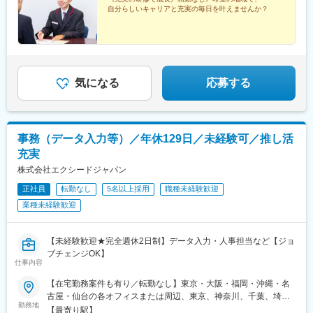
軍校前駅、光の森駅、大分駅、佐伯駅、中津駅(大分県)、日田駅、
駅、富士駅、津駅、あすなろう四日市駅、伊勢市駅、桑名駅、松
自分らしいキャリアと充実の毎日を叶えませんか？
宇佐駅、別府駅(大分県)、鶴崎駅、延岡駅、西都城駅、宮崎駅、油
阪駅、大津駅、彦根駅、草津駅(滋賀県)、長浜駅、近江八幡駅、神
津駅、小林駅(宮崎県)、日向新富駅、高見橋駅、川内駅(鹿児島
戸三宮駅(阪神)、姫路駅、西宮北口駅、尼崎駅(阪神線)、明石駅、
県)、志布志駅、枕崎駅、宮ケ浜駅、国分駅(鹿児島県)、谷山駅(指
近鉄奈良駅、奈良駅、大和八木駅、生駒駅、近鉄郡山駅、和歌山
宿枕崎線)、出水駅、朝日通駅、壺川駅、赤嶺駅、てだこ浦西駅、
駅、和歌山市駅、紀伊田辺駅、紀伊清水駅、鳥取駅、米子駅、倉
浦添前田駅、旦過駅、西鉄福岡駅、甘木駅(甘木鉄道線)、桜並木
吉駅、境港駅、松江駅、電鉄出雲市駅、浜田駅、益田駅、安来
駅、梅林駅(福岡県)、長崎駅前駅、島原船津駅、原爆資料館駅、佐
気になる
応募する
駅、岡山駅前駅、倉敷駅、津山駅、宇野駅、新見駅、広島駅、立
世保中央駅、新町駅(熊本県)、人吉駅、鹿児島中央駅前駅、市役所
町駅、呉駅、尾道駅、下関駅、山口駅(山口県)、琴芝駅、徳山駅、
前駅(鹿児島県)、奥武山公園駅、天神南駅、雑餉隈駅、桜町駅(長
岩国駅、徳島駅、鳴門駅、阿南駅、鴨島駅、穴吹駅、高松駅(香川
崎県)、浦上駅前駅、佐世保駅、西辛島町駅、鹿児島中央駅、いづ
県)、瓦町駅、丸亀駅、大手町駅(東京都)、有楽町駅、国会議事堂
ろ通駅
前駅、神保町駅、馬喰町駅、末広町駅(東京都)、半蔵門駅、東京
事務（データ入力等）／年休129日／未経験可／推し活
駅、銀座駅、築地駅、新日本橋駅、永田町駅、乃木坂駅、霞ケ関
充実
駅(東京都)、神谷町駅、内幸町駅、大門駅(東京都)、三田駅(東京
株式会社エクシードジャパン
都)、都庁前駅、牛込神楽坂駅、四谷三丁目駅、西早稲田駅、新大
久保駅、後楽園駅、田原町駅(東京都)、御徒町駅、東日本橋駅、大
正社員
転勤なし
5名以上採用
職種未経験歓迎
崎広小路駅、西小山駅、代官山駅、奥沢駅、京急蒲田駅、西太子
業種未経験歓迎
堂駅、二子新地駅、南新宿駅、南阿佐ケ谷駅、東池袋駅、赤羽岩
淵駅、日暮里駅、地下鉄成増駅、豊島園駅(都営線)、井の頭公園
駅、八王子駅、立川南駅、京王多摩センター駅、和泉多摩川駅、
【未経験歓迎★完全週休2日制】データ入力・人事担当など【ジョ
みなとみらい駅、関内駅、京急川崎駅、新丸子駅、溝の口駅、石
ブチェンジOK】
上駅、汐入駅、和田塚駅、緑町駅、南越谷駅、本川越駅、京成千
仕事内容
葉駅、京成船橋駅、市川真間駅、野田市駅、大阪梅田駅(阪神線)、
東梅田駅、北新地駅、肥後橋駅、四ツ橋駅、なんば駅(地下鉄)、堺
【在宅勤務案件も有り／転勤なし】東京・大阪・福岡・沖縄・名
筋本町駅、北浜駅(大阪府)、天王寺駅前駅、東淀川駅、高槻市駅、
古屋・仙台の各オフィスまたは周辺、東京、神奈川、千葉、埼
勤務地
宮之阪駅、京都市役所前駅、四条駅(京都市営)、宇治駅(京阪線)、
玉、宮城、愛知、岐阜、静岡、三重、大阪、京都、兵庫、奈良、
【最寄り駅】