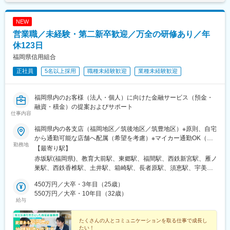
かもず駅、神戸三宮駅(阪急・神戸高速)、さくら夙川駅、京口駅、
和町駅(大阪府)、針中野駅、花園町駅、細井川駅、梅田駅(地下
庫県)、真菅駅、奈良駅、和歌山港駅、中野東駅、紙屋町東駅、広
デンテツターミナルビル前駅、矢賀駅、楽々園駅、西原駅(広島
鉄)、天満橋駅、北浜駅(大阪府)、なんば駅(南海線)、四ツ橋駅、花
電本社前駅、徳山駅、栗林公園駅、栗林駅、博多駅、中洲川端
県)、大津町駅、茂里町駅、新宿三丁目駅、梅田駅(地下鉄)、大阪
NEW
田口駅、撮影所前駅、六地蔵駅(京阪線)、桃山御陵前駅、市民広場
駅、千早駅、赤坂駅(福岡県)、朝倉街道駅、新飯塚駅、鳥栖駅、大
梅田駅(阪神線)、なんば駅(地下鉄)、仙台駅(地下鉄)、三越前駅、
営業職／未経験・第二新卒歓迎／万全の研修あり／年
駅、三宮・花時計前駅、板宿駅、新井口駅、香椎宮前駅、城下駅
分駅、牧駅(大分県)、加納駅(宮崎県)、上伊集院駅、工学部前駅、
都電雑司ケ谷駅、銀座一丁目駅、奥沢駅、高津駅(神奈川県)、向河
(岡山県)、広電本社前駅、第一通り駅
宇宿駅、奥武山公園駅、大崎広小路駅、高松駅(香川県)、札幌駅、
休123日
原駅、東白楽駅、新高島駅、栄町駅(千葉県)、京成津田沼駅、草薙
中央区役所前駅、仙台駅、陸前高砂駅、市役所前駅(千葉県)、京成
駅(東海道本線)、信濃吉田駅、鳥羽街道駅、伊勢田駅、花田口駅、
福岡県信用組合
千葉駅、二重橋前駅、西早稲田駅、稲荷町駅(東京都)、新御茶ノ水
白鷺駅、神戸三宮駅(阪神)、堀詰駅、浦上駅、新宿駅、大阪難波駅
正社員
5名以上採用
職種未経験歓迎
業種未経験歓迎
駅、国立競技場駅、新日本橋駅、参宮橋駅、乃木坂駅、後楽園
駅、地下鉄成増駅、末広町駅(東京都)、宝町駅(東京都)、芦花公園
駅、麹町駅、大門駅(東京都)、二子新地駅、蓮沼駅、池下駅、栄町
福岡県内のお客様（法人・個人）に向けた金融サービス（預金・
駅(愛知県)、高岳駅、丸の内駅(愛知県)、名古屋駅、北安城駅、四
融資・積金）の提案およびサポート
条駅(京都市営)、十条駅(京都府・近鉄線)、高槻市駅、谷町四丁目
仕事内容
駅、渡辺橋駅、松屋町駅、堺筋本町駅、大江橋駅、西大橋駅、大
阪梅田駅(阪急線)、東淀川駅、なにわ橋駅、西宮駅、山陽姫路駅、
福岡県内の各支店（福岡地区／筑後地区／筑豊地区）※原則、自宅
ハーバーランド駅、出屋敷駅、旧居留地・大丸前駅、松塚駅、県
から通勤可能な店舗へ配属（希望を考慮）※マイカー通勤OK（規
勤務地
庁前駅(広島県)、御幸橋駅、祇園駅(福岡県)、呉服町駅(福岡県)、
定あり）※U・Iターン歓迎《福岡地区》福岡市（東区／中央区／博
【最寄り駅】
西鉄千早駅、西鉄福岡駅、天拝山駅、唐湊駅、脇田駅、壺川駅、
多区／南区／西区）、宗像市、福津市、新宮町、粕屋町、志免
赤坂駅(福岡県)、教育大前駅、東郷駅、福間駅、西鉄新宮駅、雁ノ
大阪梅田駅(阪神線)、片原町駅(香川県)、西８丁目駅、あおば通
町、宇美町、糸島市、筑紫野市《筑後地区》小郡市、大刀洗町、
巣駅、西鉄香椎駅、土井駅、箱崎駅、長者原駅、須恵駅、宇美
駅、新千葉駅、大手町駅(東京都)、高輪台駅、京成上野駅、神保町
久留米市、柳川市、みやま市、大牟田市、朝倉市《筑豊地区》飯
駅、博多駅、高宮駅(福岡県)、大橋駅(福岡県)、今宿駅、周船寺
駅、四谷三丁目駅、岩本町駅、馬喰町駅、日本橋駅(東京都)、銀座
塚市、嘉麻市★本部／福岡県福岡市中央区赤坂1-10-17
450万円／大卒・3年目（25歳）
駅、筑前前原駅、加布里駅、桜並木駅、二日市駅、筑後吉井駅、
一丁目駅、上北沢駅、永田町駅、竹芝駅、京急蒲田駅、千種駅、
550万円／大卒・10年目（32歳）
西鉄小郡駅、西太刀洗駅、田主丸駅、善導寺駅、櫛原駅、荒木
給与
矢場町駅、名鉄名古屋駅、京都河原町駅、九条駅(京都府)、心斎橋
駅、安武駅、三潴駅、西鉄柳川駅、塩塚駅、瀬高駅、倉永駅、新
駅、阪神国道駅、高速神戸駅、県庁前駅(兵庫県)、立町駅、日赤病
飯塚駅、桂川駅(福岡県)、西鉄福岡駅、香椎駅、箱崎宮前駅、原町
院前駅、花園駅(香川県)、櫛田神社前駅、香椎宮前駅、天神駅、純
たくさんの人とコミュニケーションを取る仕事で成長し
駅、東比恵駅、雑餉隈駅、紫駅、小郡駅(福岡県)、今隈駅、犬塚
たい！
心学園前駅、宇宿一丁目駅