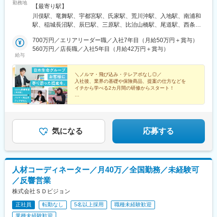
勤務地
家 ※8/21OPEN予定■茨城県イオンモールつくば竜ケ崎サプラ■埼
駅(東海道本線)、西宮北口駅、西宮駅、箕谷駅、西二見駅、播磨高
【最寄り駅】
玉県まるひろ南浦和■東京都イオンタウン稲城長沼イオン東雲■広
岡駅、東姫路駅、荒井駅、西新町駅、讃岐塩屋駅、伏石駅、香西
川俣駅、竜舞駅、宇都宮駅、氏家駅、荒川沖駅、入地駅、南浦和
島県フジグラン三原フジグラン広島イオンスタイル尾道ゆめモー
駅、鳴門駅、阿南駅、はりまや橋駅、曙町東町駅、いよ立花駅、
駅、稲城長沼駅、辰巳駅、三原駅、比治山橋駅、尾道駅、西条駅
ル西条■岡山県倉敷ハローズ玉島モール■香川県マルナカスーパー
新居浜駅、伊予富田駅、西富井駅、球場前駅(岡山県)、備前三門
(広島県)、新倉敷駅、宇多津駅、東中間駅、遠賀川駅、九州工大前
センター宇多津■福岡県プラザモールなかまゆめタウン遠賀小倉ハ
700万円／エリアリーダー職／入社7年目（月給50万円＋賞与）
駅、総社駅、西大寺駅、天神川駅、佐伯区役所前駅、新広駅、東
駅、折尾駅、スペースワールド駅、新飯塚駅、飯塚駅、土井駅、
ローデイ井堀ハローデイ共立大前イオンモール八幡東ハローデイ
560万円／店長職／入社5年目（月給42万円＋賞与）
福山駅、古市橋駅、岩国駅、防府駅、柳井駅、矢原駅、益田駅、
佐賀駅、滝尾駅、竜田口駅、玉名駅、高田駅(長崎県)、佐世保中央
給与
柏の森イオン穂波トリアス久山■佐賀県モラージュ佐賀■大分県パ
鳥取駅、三本松口駅、出雲市駅、出雲科学館パークタウン前駅、
駅、古島駅、宇都宮駅東口駅、比治山下駅、通谷駅、長与駅、中
ークプレイス大分■熊本県ゆめタウンサンピアン熊本ゆめマート玉
貝塚駅(福岡県)、藤崎駅(福岡県)、七隈駅、都府楼前駅、南久留米
佐世保駅、東宿郷駅、南区役所前駅
名■長崎県イオンタウン長与佐世保四ヶ町■沖縄県浦添パルコシテ
＼ノルマ・飛び込み・テレアポなし◎／
駅、飯塚駅、幡生駅、行橋駅、三ケ森駅、牧駅(大分県)、別府大学
入社後、業界の基礎や保険商品、提案の仕方などを
ィ沖縄県那覇市泉崎新 ※10月OPEN予定
駅、佐賀駅、鳥栖駅、須屋駅、平成駅、竜田口駅、スタジアムシ
イチから学べる2カ月間の研修からスタート！
ティノース駅、幸駅、長与駅、都城駅、小林駅(宮崎県)、志布志
駅、高見橋駅、てだこ浦西駅、新宿駅(東京メトロ)、大阪梅田駅
★日本生命グループの安定基盤
★年間休日120日
(阪急線)、中野駅(東京都)、大阪駅、なんば駅(南海線)、仙台駅、
★残業月10時間程度
亀戸水神駅、南阿佐ケ谷駅、日本橋駅(東京都)、東池袋駅、銀座
★産休・育休の復帰率100％
駅、九品仏駅、神田駅(東京都)、溝の口駅、新丸子駅、京急東神奈
気になる
応募する
川駅、神奈川駅、海老名駅(相模線)、石上駅、千葉駅、津田沼駅、
掛川市役所前駅、県立美術館前駅、青山駅(愛知県)、上挙母駅、小
牧駅、北長野駅、岩村田駅、あすなろう四日市駅、伏見稲荷駅、
新田駅(京都府)、宮之阪駅、高槻市駅、大小路駅、高見ノ里駅、な
人材コーディネーター／月40万／全国勤務／未経験可
かもず駅、神戸三宮駅(阪急・神戸高速)、さくら夙川駅、京口駅、
／反響営業
デンテツターミナルビル前駅、矢賀駅、楽々園駅、西原駅(広島
県)、大津町駅、茂里町駅、新宿三丁目駅、梅田駅(地下鉄)、大阪
株式会社ＳＤビジョン
梅田駅(阪神線)、なんば駅(地下鉄)、仙台駅(地下鉄)、三越前駅、
正社員
転勤なし
5名以上採用
職種未経験歓迎
都電雑司ケ谷駅、銀座一丁目駅、奥沢駅、高津駅(神奈川県)、向河
原駅、東白楽駅、新高島駅、栄町駅(千葉県)、京成津田沼駅、草薙
業種未経験歓迎