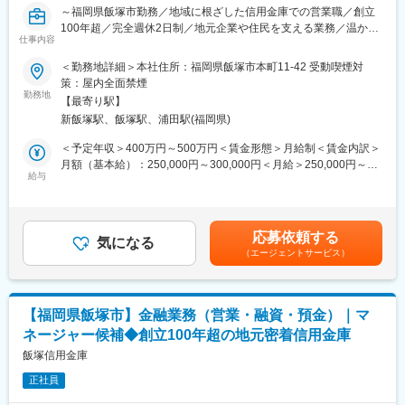
駅、誉田駅、検見川浜駅、浦和駅、大宮駅(埼玉県)、熊谷駅、所沢
～福岡県飯塚市勤務／地域に根ざした信用金庫での営業職／創立
駅、岡山駅、猿猴橋町駅、本通駅
駅、川越駅、川口駅、八乙女駅、五橋駅、青葉通一番町駅、都島
100年超／完全週休2日制／地元企業や住民を支える業務／温かい
駅、野田阪神駅、桜島駅、阿波座駅、朝潮橋駅、津守駅、大阪上
仕事内容
職場環境／安定した経営基盤／中途入社でも早期に馴染むことが
本町駅、芦原橋駅、福駅、だいどう豊里駅、今里駅(地下鉄)、桃谷
可能です～
駅、千林大宮駅、鴫野駅、東天下茶屋駅、沢ノ町駅、駒川中野
＜勤務地詳細＞本社住所：福岡県飯塚市本町11-42 受動喫煙対
駅、西天下茶屋駅、三国駅(大阪府)、横堤駅、住ノ江駅、喜連瓜破
策：屋内全面禁煙
■採用背景：
勤務地
駅、大阪梅田駅(阪急線)、堺筋本町駅、堺駅、深井駅、石津川駅、
【最寄り駅】
当庫の営業店にて、お客様対応・融資提案・事務業務などをお任
栂・美木多駅、新金岡駅、北野田駅、石橋阪大前駅、大阪城北詰
新飯塚駅、飯塚駅、浦田駅(福岡県)
せします。地域やお客様への貢献意欲を持った職員が多く、支え
駅、なんば駅(地下鉄)、西大橋駅、弁天町駅、北千里駅、曽根駅
合える温かい雰囲気の中で働くことができます。
(大阪府)、南摂津駅、大日駅、長堀橋駅、枚方公園駅、高槻駅、り
＜予定年収＞400万円～500万円＜賃金形態＞月給制＜賃金内訳＞
んくうタウン駅、八尾南駅、千里中央駅(北大阪急行)、古川橋駅、
月額（基本給）：250,000円～300,000円＜月給＞250,000円～
■業務内容：
給与
伏見桃山駅、馬堀駅、淀駅、松井山手駅、常盤駅(京都府)、西京極
300,000円＜昇給有無＞有＜残業手当＞有＜給与補足＞■昇給：年
【営業職】個人・法人のお客様に対して、融資提案や資金計画の
駅、醍醐駅(京都府)、六地蔵駅(京都市営)、洛西口駅、二条駅、五
1回（4月）■賞与：年2回（7月、12月）※過去実績3.6ヶ月分／別
アドバイス、定期預金の提案を行います。
条駅(京都市営)、上鳥羽口駅、貴船口駅、桃山駅、大池駅、中埠頭
途-期末賞与3月にあり【モデル年収】・450万円（28歳-6年目）
【内勤職】窓口や後方事務として、入出金・振込・各種手続き・
駅、星の駅、岡本駅(兵庫県)、滝の茶屋駅、湊川公園駅、山陽天満
（主任）・580万円（32歳-10年目）（係長）・700万円（36
応募依頼する
電話応対・ATM案内などを通じ、店舗の信頼と安心感を支える役
気になる
駅、旧居留地・大丸前駅、三木駅(神戸電鉄線)、本竜野駅、仁川
歳-14年目）（代理）賃金はあくまでも目安の金額であり、選考を
（エージェントサービス）
割を担います。
駅、伊保駅、加太駅(和歌山県)、学園都市駅、春日野道駅(阪神
通じて上下する可能性があります。月給(月額)は固定手当を含めた
線)、西代駅、箕谷駅、夢前川駅、中山寺駅、大久保駅(兵庫県)、
表記です。
■職場の雰囲気：
学研奈良登美ケ丘駅、近江八幡駅、草津駅(滋賀県)、石山駅、近江
地域やお客様への貢献意欲を持った職員が多く、相談しやすく支
神宮前駅、南彦根駅、中松江駅、和歌山駅、紀ノ川駅、ししぶ
【福岡県飯塚市】金融業務（営業・融資・預金）｜マ
え合える温かい雰囲気があります。全体で約200名という規模感
駅、遠賀野駅、花畑駅、宇美駅、行橋駅、赤間駅、西鉄柳川駅、
ネージャー候補◆創立100年超の地元密着信用金庫
のため、顔の見える関係性のなかで協力しながら業務に取り組む
筑前前原駅、蒲池駅(福岡県)、飯塚駅、大保駅、笹原駅、瀬高駅、
文化が根づいています。中途入社の方も早期に馴染みやすく、そ
飯塚信用金庫
春日原駅、羽犬塚駅、上伊田駅、筑豊中間駅、大牟田駅、甘木駅
れぞれの強みを活かしながら成長していける職場です。
(西鉄線)、中津駅(大分県)、南大分駅、佐世保駅、諫早駅、幸駅、
正社員
光の森駅、八代駅、鳥栖駅、武雄温泉駅、宮崎駅、西都城駅、上
■ポジションの特徴：