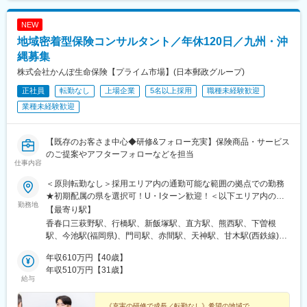
町駅(千葉県)、船橋駅、柏駅、松戸駅、市川駅、新浦安駅、京成成
田駅、木更津駅、南流山駅、愛宕駅(千葉県)、茂原駅、西梅田駅、
NEW
梅田駅(地下鉄)、渡辺橋駅、心斎橋駅、なんば駅(南海線)、本町
地域密着型保険コンサルタント／年休120日／九州・沖
駅、なにわ橋駅、天王寺駅、大阪阿部野橋駅、新大阪駅、堺東
駅、豊中駅、高槻駅、枚方市駅、茨木駅、江坂駅、近鉄八尾駅、
縄募集
京都駅、三条駅(京都府)、烏丸駅、宇治駅(奈良線)、長岡京駅、名
株式会社かんぽ生命保険【プライム市場】(日本郵政グループ)
古屋駅、名鉄名古屋駅、栄駅(愛知県)、伏見駅(愛知県)、久屋大通
正社員
転勤なし
上場企業
5名以上採用
職種未経験歓迎
駅、上前津駅、金山駅(愛知県)、千種駅、尾張一宮駅、東岡崎駅、
豊田市駅、豊橋駅、春日井駅(中央本線)、安城駅、博多駅、中洲川
業種未経験歓迎
端駅、天神駅、西鉄福岡駅、薬院駅、渡辺通駅、唐人町駅、千早
駅、大橋駅(福岡県)、姪浜駅、小倉駅(福岡県)、西鉄久留米駅、新
飯塚駅、西鉄二日市駅、さっぽろ駅、旭川駅、函館駅、苫小牧
【既存のお客さま中心◆研修&フォロー充実】保険商品・サービス
駅、帯広駅、青森駅、弘前駅、八戸駅、五所川原駅、七戸十和田
のご提案やアフターフォローなどを担当
仕事内容
駅、盛岡駅、水沢駅、一ノ関駅、北上駅、花巻駅、あおば通駅、
本塩釜駅、古川駅、石巻駅、名取駅、秋田駅、横手駅、大曲駅(秋
＜原則転勤なし＞採用エリア内の通勤可能な範囲の拠点での勤務
田県)、西目駅、能代駅、山形駅、米沢駅、鶴岡駅、酒田駅、福島
★初期配属の県を選択可！U・Iターン歓迎！＜以下エリア内の郵
駅(福島県)、会津若松駅、郡山駅(福島県)、いわき駅、水戸駅、つ
勤務地
便局内に設置されたかんぽサービス部＞■九州エリア：福岡県、佐
【最寄り駅】
くば駅、土浦駅、古河駅、日立駅、宇都宮駅、小山駅、栃木駅、
賀県、長崎県、大分県、宮崎県、鹿児島県、熊本県■沖縄エリア：
香春口三萩野駅、行橋駅、新飯塚駅、直方駅、熊西駅、下曽根
足利駅、黒磯駅、高崎駅、中央前橋駅、伊勢崎駅、桐生駅、新潟
沖縄県※基本的にスクーターまたはバイク、一部エリアは車で営業
駅、今池駅(福岡県)、門司駅、赤間駅、天神駅、甘木駅(西鉄線)、
駅、長岡駅、高田駅(新潟県)、燕三条駅、加治駅、電鉄富山駅・エ
※配属先のかんぽサービス部は、応募者の希望も踏まえて決定※入
筑前前原駅、南福岡駅、和白駅、新原駅、野芥駅、西鉄柳川駅、
スタ前駅、高岡駅、魚津駅、庄川口駅、黒部駅、北鉄金沢駅、小
社から3カ月間、研修センター等での育成プログラムに参加 育児
年収610万円【40歳】
羽犬塚駅、大牟田駅、御井駅、佐賀駅、武雄温泉駅、唐津駅、伊
松駅、松任駅、加賀温泉駅、七尾駅、福井駅、敦賀駅、鯖江駅、
等の家庭事情があり、参加が難しい場合はリモートプログラムと
年収510万円【31歳】
万里駅、鳥栖駅、五島町駅、霊丘公園体育館駅、本諫早駅、大学
武生駅、小浜駅、甲府駅、富士山駅、石和温泉駅、大月駅、韮崎
給与
なります■受動喫煙対策：屋内原則禁煙（事業所により喫煙スペー
病院駅、新大村駅、早岐駅、中佐世保駅、洗馬橋駅、八代駅、三
駅、長野駅、松本駅、上田駅、上諏訪駅、名鉄岐阜駅、大垣駅、
スあり）
角駅、木葉駅、玉名駅、人吉温泉駅、宮地駅、川尻駅(熊本県)、健
多治見駅、高山駅、新可児駅、静岡駅、浜松駅、沼津駅、三島
《充実の研修で成長／転勤なし》希望の地域で、