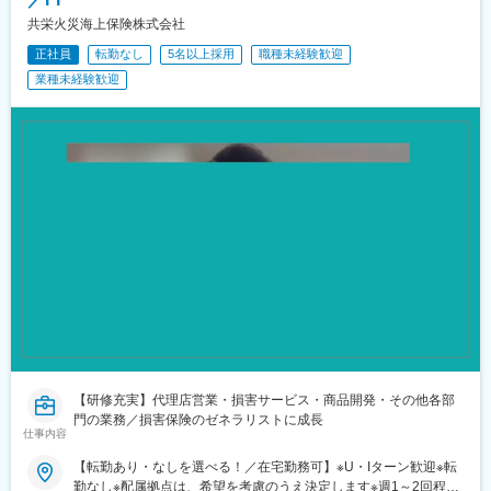
鶴ケ峰駅、北山形駅、西明石駅、呉駅、東池袋駅、本八戸駅、大
橋駅(福岡県)、寝屋川市駅、春日部駅、草加駅、佐賀駅、浅草駅、
共栄火災海上保険株式会社
遠州病院駅、茅ケ崎駅、鈴蘭台西口駅、逆瀬川駅、古市橋駅、左
正社員
転勤なし
5名以上採用
職種未経験歓迎
京山駅、上尾駅、北松本駅、東神奈川駅、垂水駅、鶴間駅、武蔵
業種未経験歓迎
小杉駅、港南中央駅、本厚木駅、長町南駅、調布駅、北方駅(福岡
県)、高畑駅、宮前平駅、太田駅(群馬県)、琴似駅(札幌市営)、泉中
央駅、静岡駅、藤崎駅(福岡県)、沼津駅、美園駅、金沢文庫駅、溝
の口駅、京急川崎駅、中央区役所前駅、春日山駅、白石駅(札幌市
営)、住吉駅(兵庫県・東海道)、上熊谷駅、星川駅、蛸地蔵駅、研
究学園駅、向ケ丘遊園駅、大門駅(東京都)、新伊勢崎駅、平野駅
(地下鉄)、日立駅、井細田駅、鳥取駅、伊丹駅(阪急線)、渋谷駅、
鈴鹿市駅、センター南駅、阪東橋駅、松江しんじ湖温泉駅、甲府
駅、祇園駅(福岡県)、田無駅、太秦天神川駅、宇治駅(奈良線)、春
日駅(東京都)、山口駅(山口県)、釧路駅、八千代中央駅、葭川公園
駅、姪浜駅、荒川区役所前駅、中央弘前駅、陸前原ノ町駅、和泉
府中駅、福島町駅、青梅街道駅、志貴野中学校前駅、旦過駅、西
条駅(広島県)、幕張駅、鎌倉駅、三鷹駅、京成佐倉駅、高松駅(東
京都)、中山駅(神奈川県)、苫小牧駅、日野駅(東京都)、琴芝駅、今
治駅、安城駅、白山駅(新潟県)、西都城駅、武蔵浦和駅、帯広駅、
ＪＲ淡路駅、松阪駅、磐田駅、板宿駅、稲荷町駅(東京都)、石巻
駅、十三駅、磯子駅、蒲生四丁目駅、新百合ケ丘駅、小幡駅、黒
【研修充実】代理店営業・損害サービス・商品開発・その他各部
川駅(愛知県)、赤坂駅(福岡県)、秦野駅、上田駅、川西能勢口駅、
門の業務／損害保険のゼネラリストに成長
仕事内容
新浦安駅、西大垣駅、京成津田沼駅、小山駅、諏訪町駅、流山
駅、勝田駅、栂・美木多駅、足利駅、狭山市駅、寺尾駅、新座
【転勤あり・なしを選べる！／在宅勤務可】※U・Iターン歓迎※転
駅、愛宕駅(千葉県)、本郷駅(愛知県)、いずみ野駅、大和田駅(埼玉
勤なし※配属拠点は、希望を考慮のうえ決定します※週1～2回程度