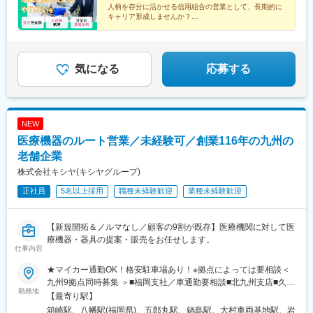
駅、吉野駅(福岡県)、香椎宮前駅、箱崎九大前駅、伊賀駅、西鉄二
人柄を存分に活かせる信用組合の営業として、長期的に
日市駅
キャリア形成しませんか？
◎残業は月平均9時間
◎完全週休2日制／有給消化率高め
仕事もプライベートも大切にできる仕事環境です。
気になる
応募する
NEW
医療機器のルート営業／未経験可／創業116年の九州の
老舗企業
株式会社キシヤ(キシヤグループ)
正社員
5名以上採用
職種未経験歓迎
業種未経験歓迎
【新規開拓＆ノルマなし／顧客の9割が既存】医療機関に対して医
療機器・器具の提案・販売をお任せします。
仕事内容
★マイカー通勤OK！格安駐車場あり！※拠点によっては要相談＜
九州9拠点同時募集 ＞■福岡支社／車通勤要相談■北九州支店■久留
勤務地
米支店■佐賀営業所■大村営業所■長崎営業所■熊本営業所／車通勤
【最寄り駅】
要相談■飯塚営業所■大分営業所◎勤務先により直行直帰可な場合
箱崎駅、八幡駅(福岡県)、五郎丸駅、鍋島駅、大村車両基地駅、岩