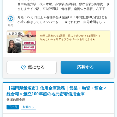
長岡天神駅、近鉄名古屋駅、栄町駅(愛知県)、丸の内駅(愛知県)、
滋賀、和歌山、福岡、佐賀、長崎、熊本、大分、宮崎、鹿児島、
西中島南方駅、代々木駅、赤坂駅(福岡県)、県庁前駅(沖縄県)、さ
矢場町駅、東別院駅、車道駅、名鉄一宮駅、新豊田駅、新豊橋
沖縄の各勤務先★20名以上を採用予定！★豊富な選択肢の中か
さしまライブ駅、宮城野通駅、青梅駅、南阿佐ケ谷駅、八王子
駅、北安城駅、東比恵駅、櫛田神社前駅、西鉄千早駅、平和通
ら、あなたに最適な就業先をご案内いたします。就業先は、IT業
駅、調布駅、西国分寺駅、新小岩駅、小岩駅、豊洲駅、神谷町
駅、花畑駅、札幌駅、函館駅前駅、弘前東高前駅、津軽五所川原
界、旅行、美容、Webマーケターなど大手企業を含む様々な企
月給：22万円以上＋各種手当★副業OK！年間別途60万円ほどお
駅、高輪台駅、芝公園駅、新橋駅、赤坂駅(東京都)、大門駅(東京
駅、仙台駅(地下鉄)、西塩釜駅、曽根田駅、宇都宮駅東口駅、前橋
業。そのため色んな業界・職種へのチャレンジができます♪★受動
小遣い稼ぎしてるメンバーも…！★それだけ、自分時間をしっか
都)、日暮里駅(舎人ライナー)、三鷹駅、恵比寿駅、広尾駅、渋谷
給与
駅、西桐生駅、新富町駅(富山県)、新魚津駅、クロスベイ前駅、金
喫煙対策：あり
り作れる環境です。ぜひ独自の研修制度も活用いただきながら、
駅、高田馬場駅、四ツ谷駅、新宿三丁目駅、三軒茶屋駅、霞ケ関
沢駅、福井駅(福井県)、西鯖江駅、たけふ新駅、上大月駅、市役所
自分の為の時間を過ごしてください♪ ※経験・能力を考慮の上、
駅(東京都)、末広町駅(東京都)、東京駅、九段下駅、麹町駅、神保
前駅(長野県)、西松本駅、城下駅(長野県)、岐阜駅、可児駅、日吉
当社規定により優遇いたします。※月給には一律の職務手当（3万
仕事に追われる1週間→推しを追いかける1週間へ！
町駅、神田駅(東京都)、飯田橋駅、有楽町駅、綾瀬駅、北千住駅、
私らしいキャリアもプライベートも叶えよう★
町駅、新浜松駅、三島広小路駅、近鉄四日市駅、宇治山田駅、西
5,000円）を含みます。
上野御徒町駅、蒲田駅、大森駅(東京都)、東銀座駅、日本橋駅(東
桑名駅、上栄町駅、三宮・花時計前駅、山陽姫路駅、山陽明石
京都)、三越前駅、小伝馬町駅、八丁堀駅(東京都)、中野坂上駅、
駅、八木西口駅、鳥居前駅、田中口駅、出雲市駅、西川緑道公園
中野駅(東京都)、町田駅、目黒駅、立会川駅、五反田駅、井の頭公
駅、倉敷市駅、紙屋町東駅、山頂駅(千光寺山)、宇部新川駅、眉山
園駅、都電雑司ケ谷駅、赤羽駅、押上駅、錦糸町駅、中目黒駅、
ロープウェイ山麓駅、高松築港駅、片原町駅(香川県)、三越前駅、
大崎駅、鶴見小野駅、三ツ沢下町駅、戸部駅、山手駅、井土ケ谷
銀座一丁目駅、馬喰横山駅、赤坂駅(東京都)、六本木一丁目駅、汐
駅、和田町駅、屏風浦駅、金沢文庫駅、新羽駅、戸塚駅、上永谷
気になる
応募する
留駅、竹芝駅、泉岳寺駅、新宿西口駅、神楽坂駅、学習院下駅、
駅、鶴ケ峰駅、瀬谷駅、立場駅、青葉台駅、センター南駅、鹿島
西武新宿駅、春日駅(東京都)、浅草駅(ＴＸ)、上野御徒町駅、九品
田駅、武蔵小杉駅、武蔵溝ノ口駅、生田駅(神奈川県)、鷺沼駅、柿
仏駅、北参道駅、都電雑司ケ谷駅、西日暮里駅、豊島園駅(西武
生駅、相模湖駅、上溝駅、下溝駅、上大岡駅、菊名駅、新横浜
線)、立川北駅、多摩センター駅、桜木町駅、馬車道駅、向河原
駅、日吉駅(神奈川県)、新高島駅、あざみ野駅、たまプラーザ駅、
駅、高津駅(神奈川県)、千葉駅、東海神駅、大阪駅、大江橋駅、長
【福岡県飯塚市】信用金庫業務｜営業・融資・預金＜
関内駅、桜木町駅、京急鶴見駅、長津田駅、海老名駅(相模線)、大
堀橋駅、大阪難波駅、淀屋橋駅、大国町駅、京都河原町駅、国際
総合職＞創立100年超の地元密着信用金庫
船駅、茅ケ崎駅、本厚木駅、小田原駅、川崎駅、向ケ丘遊園駅、
センター駅、大須観音駅、今池駅(愛知県)、西一宮駅、駅前駅、呉
元住吉駅、橋本駅(神奈川県)、大和駅(神奈川県)、中央林間駅、藤
飯塚信用金庫
服町駅(福岡県)、天神南駅、薬院大通駅、香椎宮前駅、旦過駅、大
沢駅、本八幡駅(総武線)、新浦安駅、新柏駅、木更津駅、南船橋
通駅、市役所前駅(北海道)、広瀬通駅、東宿郷駅、電鉄富山駅、末
正社員
転勤なし
駅、浦安駅(千葉県)、国府台駅、京成八幡駅、谷津駅、幸谷駅、蘇
広町駅(富山県)、福井城址大名町駅、新静岡駅、第一通り駅、島ノ
我駅、新千葉駅、京成西船駅、柏駅、実籾駅、スポーツセンター
関駅、三宮駅(神戸新交通)、畝傍駅、出雲科学館パークタウン前