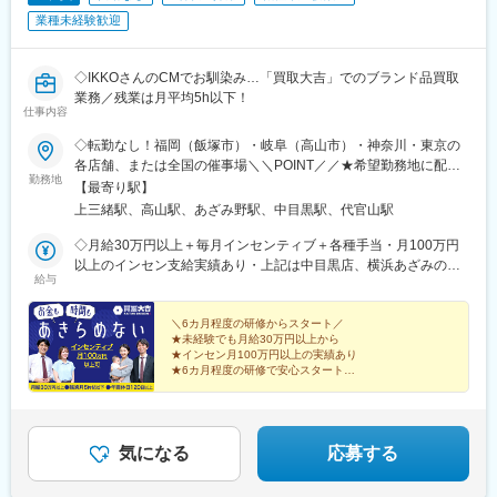
業種未経験歓迎
◇IKKOさんのCMでお馴染み…「買取大吉」でのブランド品買取
業務／残業は月平均5h以下！
仕事内容
◇転勤なし！福岡（飯塚市）・岐阜（高山市）・神奈川・東京の
各店舗、または全国の催事場＼＼POINT／／★希望勤務地に配属
勤務地
★U・Iターン歓迎★飯塚・高山はオープニングスタッフ募集★飯
【最寄り駅】
塚店、高山店はマイカー通勤OK★催事担当は直行直帰OK（1）店
上三緒駅、高山駅、あざみ野駅、中目黒駅、代官山駅
舗 ※いずれかにて勤務■買取大吉 スーパー川食 食彩館 飯塚店・
福岡県飯塚市有安429-1・新飯塚駅より車で11分■買取大吉 高山
◇月給30万円以上＋毎月インセンティブ＋各種手当・月100万円
駅前店・岐阜県高山市昭和町1-320 佐古ビル1階・高山駅より徒
以上のインセン支給実績あり・上記は中目黒店、横浜あざみの店
給与
歩1分■買取大吉 横浜あざみ野店 ・神奈川県横浜市青葉区あざみ
の場合※飯塚店、高山店、催事場勤務の場合は月給27万円以上＋
野1-3-3 第2金子ハイツ1F・あざみ野駅より徒歩2分■買取大吉 中
毎月インセンティブ＋各種手当になります。※給与は経験・能力を
目黒駅前店東京都目黒区上目黒1-17-8 細田ビル1F・中目黒駅より
考慮の上で決定します。＼豊かな経験をお持ちの方は優遇／◇月
＼6カ月程度の研修からスタート／
★未経験でも月給30万円以上から
徒歩3分（2）催事 ※直行直帰OK■勤務エリアは全国一都三県を
給35万円以上＋毎月インセンティブ＋各種手当※給与は経験・能
★インセン月100万円以上の実績あり
中心に、各地のスーパーマーケットや商業施設、ホームセンター
力を考慮の上で決定します。【年収例】年収1200万円／入社3年
★6カ月程度の研修で安心スタート
のイベントブースでのお仕事です。
目／インセンティブ月50万円以上年収550万円／入社1年目／イン
★完全週休2日・年間休日120日
★原則定時退社！残業は月平均5h以下
センティブ月10万円以上／未経験スタート
★「買取大吉」の圧倒的な信頼感
気になる
応募する