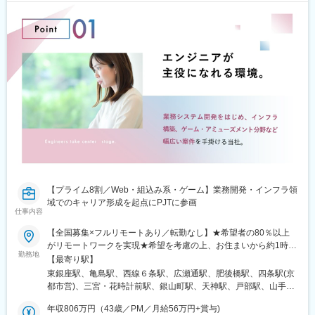
県)、西鉄福岡駅、旦過駅、大波止駅、通町筋駅、鹿児島中央駅前
目駅、魚崎駅、岸和田駅、登戸駅、御成門駅、明治神宮前駅、鈴
駅、奥武山公園駅、大通駅、昭和橋駅、青葉通一番町駅、新千葉
鹿駅、黄金町駅、博多駅、嵐電天神川駅、後楽園駅、県庁前駅(千
駅、虎ノ門駅、都電雑司ケ谷駅、立川南駅、急患医療センター前
葉県)、荒川二丁目駅、宮城野原駅、西観音町駅、新小平駅、市民
駅、稲荷町駅(富山県)、福井城址大名町駅、加納駅(岐阜県)、八幡
病院前駅(富山県)、平和通駅、和田塚駅、東須磨駅、上野駅、野江
駅(静岡県)、札木駅、久屋大通駅、四日市駅、東寺駅、南森町駅、
駅、名城公園駅、西鉄福岡駅、絹延橋駅、平和台駅(千葉県)、上社
花田口駅、西元町駅、西川緑道公園駅、中電前駅、栗林公園北口
駅、可部駅、我孫子前駅、天台駅、東村山駅、覚王山駅、都賀
駅、警察署前駅、大橋通駅、天神駅、小倉駅(福岡県)、新地中華街
駅、東海通駅、電鉄出雲市駅、市民公園前駅、守口駅、浅間町
駅、熊本城・市役所前駅、鹿児島中央駅
駅、本笠寺駅、桑名駅、比治山橋駅、広電五日市駅、伊勢市駅、
関内駅、今川駅(大阪府)、新札幌駅、瀬戸市駅、門真市駅、住吉大
社駅、上町駅、豊島園駅(西武線)、蓮沼駅、水族館口駅、下板橋
駅、大街道駅、めがね橋駅、県庁前駅(富山県)、札木駅、高知城前
駅、大津京駅、飛鳥山駅、壺川駅、近鉄四日市駅、府中競馬正門
前駅、松風町駅、新宿三丁目駅、桃山御陵前駅、福井駅(福井県)、
西黒崎駅、東池袋四丁目駅、とうきょうスカイツリー駅、古市駅
(広島県)、京急東神奈川駅、東垂水駅、梶が谷駅、西１５丁目駅、
【プライム8割／Web・組込み系・ゲーム】業務開発・インフラ領
芝公園駅、吉野町駅、蚕ノ社駅、本郷三丁目駅、千葉中央駅、荒
域でのキャリア形成を起点にPJTに参画
川一中前駅、観音町駅(広島県)、一橋学園駅、広小路駅(富山県)、
仕事内容
鷹取駅、京成上野駅、ＪＲ野江駅、天神駅、我孫子町駅、土居駅
(大阪府)、益生駅、皆実町二丁目駅、五日市駅、石川町駅、南田辺
【全国募集×フルリモートあり／転勤なし】★希望者の80％以上
駅、新瀬戸駅、細井川駅
がリモートワークを実現★希望を考慮の上、お住まいから約1時間
勤務地
圏内を目安に配属【関東】■東京都（東京支社）千代田区、中央
【最寄り駅】
区、港区、新宿区、文京区、台東区、墨田区■神奈川県（横浜オフ
東銀座駅、亀島駅、西線６条駅、広瀬通駅、肥後橋駅、四条駅(京
ィス）横浜市、川崎市、相模原市【東海】■愛知県（名古屋オフィ
都市営)、三宮・花時計前駅、銀山町駅、天神駅、戸部駅、山手
ス）名古屋市、豊橋市、岡崎市、一宮市、瀬戸市【東北】■北海道
駅、三ツ沢下町駅、鈴木町駅、戸塚駅、港南中央駅、上溝駅、天
（札幌オフィス）札幌市、旭川市、函館市、釧路市、帯広市、北
年収806万円（43歳／PM／月給56万円+賞与)
神橋筋六丁目駅、長堀橋駅、花田口駅、西長堀駅、ＪＲ淡路駅、