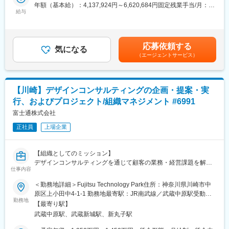
年額（基本給）：4,137,924円～6,620,684円固定残業手当/月：
解決していくための土台作りに関われます。
■市況感
給与
61,577円～98,523円（固定残業時間25時間0分/月）超過した時間
・顧客の脱炭素経営の根幹に関わることができます。
医療業界では、医療費未収リスクの増加や保証人不在問題、事務
外労働の残業手当は追加支給＜月額＞357,143円～571,429円（14
・サステナビリティ分野において豊富な知見が身につきます。
負担の増大などが深刻化しています。さらに高齢化や単身世帯増
分割）（一律手当を含む）＜昇給有無＞有＜残業手当＞有＜給与
・コンサルティングの経験を生かしシステム開発や新規事業開発
加によりこれらの課題は拡大傾向にあり、医療機関・患者双方に
補足＞※年俸額の1／14が月収金額となります。また、6月と12月
にも関わることができます。
応募依頼する
とって「保証サービス」の必要性が急速に高まっています。
気になる
に年俸額の1／14を別途支給いたします。■年俸改定：年1回（11
（エージェントサービス）
月）賃金はあくまでも目安の金額であり、選考を通じて上下する
変更の範囲：会社の定める業務
■業務内容:
可能性があります。月給(月額)は固定手当を含めた表記です。
未収金問題や業務負担の解消に向けたソリューション提案を実施
します。
【川崎】デザインコンサルティングの企画・提案・実
・経営層に対する課題ヒアリングと提案設計
行、およびプロジェクト/組織マネジメント #6991
・未収金削減効果の定量分析・提案
・導入プロジェクト推進
富士通株式会社
・医療コンサル・代理店とのアライアンス推進
正社員
上場企業
※USEN＆U-NEXT GROUPの基盤をもとにした新規営業（営業同
行での提案）が当初メインミッションとなります。
【組織としてのミッション】
■組織構成：
デザインコンサルティングを通じて顧客の業務・経営課題を解決
立ち上げフェーズ（2名→4名予定）で裁量の大きい環境
仕事内容
し、サービスデザインを中心とした新規価値創出を推進するとと
もに、組織全体のデザインコンサルティング能力の高度化を実現
＜勤務地詳細＞Fujitsu Technology Park住所：神奈川県川崎市中
■やりがいや魅力
する。
原区上小田中4-1-1 勤務地最寄駅：JR南武線／武蔵中原駅受動喫
・経営視点での提案が可能（事務改善・収益改善）
勤務地
煙対策：屋内全面禁煙変更の範囲：会社の定める事業所（リモー
・急拡大市場で自ら事業を作る経験
【最寄り駅】
【募集背景と応募者へのメッセージ】
トワーク含む）
・社会課題（高齢化・未収金問題）に直結する領域
武蔵中原駅、武蔵新城駅、新丸子駅
デザインを起点としたコンサルティング需要の拡大に伴い、戦略
を実行フェーズへ落とし込み、実際の案件創出・デリバリーをリ