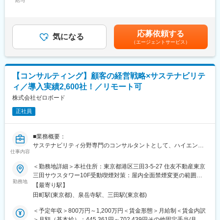
給与
取得者を含むAI研究・システム実装のプロが集結。現場の複雑な
129,500円～172,700円（固定残業時間45時間0分/月）超過した時
◇GHG排出量の算定方法の作成及び削減施策の提案
法律や商習慣に即した、実用性の高いプロダクトを開発していま
間外労働の残業手当は追加支給＜月額＞500,000円～666,666円
◇導入先クライアントのサステナブル経営戦略の策定と提案
す。
（12分割）（一律手当を含む）＜昇給有無＞有＜残業手当＞有＜
◇環境関連の情報開示の業務支援
・圧倒的なエンタープライズ実績：設立間もないながらも、国内
給与補足＞■昇給：年1回賃金はあくまでも目安の金額であり、選
応募依頼する
◇顧客要望によるソリューションの立ち上げ など
気になる
最大級のホテルチェーンや総合商社、国内外の最大手建築審査会
考を通じて上下する可能性があります。月給(月額)は固定手当を含
（エージェントサービス）
社などが既に導入。業界のトップランナーを相手にスケールの大
めた表記です。
■入社後の流れ：
きな仕事が可能です。
・基本的にはOJT研修を通して、業務をキャッチアップいただき
・強固な経営・支援体制：千葉道場、サムライインキュベート、
ます。
Angel Bridge、アニマルスピリッツなど国内屈指のVCや上場企業
【コンサルティング】顧客の経営戦略×サステナビリテ
・業務の流れや会社の方向性などもキャッチしていただきなが
の社長らを株主に迎え、長期的な視点で事業に集中できる安定し
ィ／導入実績2,600社！／リモート可
ら、徐々に既存顧客を引き継ぎしていきます。
た基盤があります。
・状況にもよりますが、1人当たり3社程度を担当いただく想定で
株式会社ゼロボード
す。
変更の範囲：無
正社員
■働く環境：
・基本はリモート（火、木が原則、出社日）です。顧客先への訪
■業務概要：
問は顧客の要望があれば、発生します。
サステナビリティ分野専門のコンサルタントとして、ハイエンド
・訪問エリアは関東が中心ですが、顧客の所在地に応じてその他
仕事内容
の顧客に専門的な経営コンサルティングサービスを提供。また
のエリアへの出張可能性もあります。
LCA、TCFD、CDP、SBTといった専門性の高い環境分野のコン
＜勤務地詳細＞本社住所：東京都港区三田3-5-27 住友不動産東京
・案件によって担当期間は異なりますが、単発の案件は1か月程
サルティングを実施いただきます。
三田サウスタワー10F受動喫煙対策：屋内全面禁煙変更の範囲：
度、長期の案件は半年程度～1年程度の期間が想定されます。
勤務地
本文参照
【最寄り駅】
■具体的な業務内容：
■やりがい・魅力：
田町駅(東京都)、泉岳寺駅、三田駅(東京都)
・環境分野での専門家としての顧客コンサルティング
◎建設業界の課題を解決し、エンジニアとしても技術力を高めな
-CDP回答、TCFD対応（ISSB対応）、サステナビリティ開示のコ
＜予定年収＞800万円～1,200万円＜賃金形態＞月給制＜賃金内訳
がら成長できる
ンサルティング
＞月額（基本給）：445,361円～702,439円その他固定手当/月：