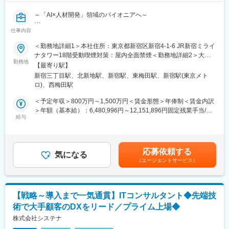
～「AI×人材開発」領域のパイオニアへ～
仕事内容
■仕事内容
DXとAXを核とし、単なるソフトウェアの導入・定着に留まらな
＜勤務地詳細1＞本社住所：東京都新宿区新宿4-1-6 JR新宿ミライ
い「AI時代の人材開発コンサルタント」として、日本を代表する
ナタワー18階受動喫煙対策：屋内全面禁煙＜勤務地詳細2＞大阪
大手企業に対しラーニングDX・AXソリューションの提案から設
勤務地
支社住所：大阪府大阪市北区曽根崎新地1-13-22 御堂筋フロンテ
【最寄り駅】
計・構築・デリバリーまでを一気通貫で支援します。 私たちが定
ィア 1階 WeWork内受動喫煙対策：屋内全面禁煙変更の範囲：会
新宿三丁目駅、北新地駅、新宿駅、東梅田駅、新宿駅(東京メト
義する成功とは、システムの稼働（Go-Live）ではありません。顧
社の定める事業所
ロ)、西梅田駅
客組織における具体的な「行動変容」と、それによる「業績向
上」の実現です。
＜予定年収＞800万円～1,500万円＜賃金形態＞年俸制＜賃金内訳
＞年額（基本給）：6,480,996円～12,151,896円固定残業手当/
■主な職務内容
給与
月：126,583円～237,342円（固定残業時間30時間0分/月）超過し
・パフォーマンス・ラーニングの設計と構築
た時間外労働の残業手当は追加支給＜月額＞666,666円～
顧客が抱える人材開発領域の抽象的な課題を、具体的な「パフォ
1,250,000円（12分割）（一律手当を含む）＜昇給有無＞有＜残
ーマンス・ラーニング（成果に結びつく学習）」のプロジェクト
業手当＞有賃金はあくまでも目安の金額であり、選考を通じて上
応募依頼する
へと変換し、組織の仕組みとして実装します。「インプット・練
気になる
下する可能性があります。月給(月額)は固定手当を含めた表記で
（エージェントサービス）
習・フィードバック・改善」という学習ループを設計し、「動画
す。
を見て終わり」「講義を聞いて終わり」という従来型研修からの
脱却を実現するメカニズムを構築します。
【戦略～導入まで一気通貫】ITコンサルタント◆先端技
・セールス・イネーブルメントプログラムの実行支援
術で大手顧客のDXをリード／プライム上場◆
AI学習プラットフォーム（UMU）を活用し、セールス・イネーブ
ルメントプログラムの提案・設計・実行をリードします。実際の
株式会社システナ
商談シーンや業務フローに基づいた高精度の「売れる営業モデ