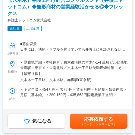
【六本木】弁護士向け経営コンサルタント（弁護士ド
す。
・年休125日、コアタイム無フルフレックス可、残業平均30時間
ットコム）◆無形商材の営業経験活かせる◎◆フレッ
自動走行システムの実現に向けた自動走行用の地図の試作構築に
程度
クス
関する業務を内閣府から受託する等、国を挙げた自動走行の取組
・フルリモート・直行直帰が基本です。月1回、東京での共有会に
みにも参画。また、物流の効率化、経営戦略や事業継続計画の策
て、全社メンバーと対面で交流する機会があります。
弁護士ドットコム株式会社
定に、「空間情報」は欠かせず、膨大な地図データと各種の情報
正社員
上場企業
をGIS（地理情報システム）で処理し、企業が抱える様々な課題を
変更の範囲：会社の定める業務
解決しています。
■募集背景
変更の範囲：会社の定める業務
日本には、法的トラブルを抱えていても弁護士に相談されないま
仕事内容
ま泣き寝入りとなる「二割司法」という深い社会課題が存在しま
す。我々のミッションは、この課題を根本から解決し、「弁護士
＜勤務地詳細＞本社住所：東京都港区六本木4-1-4 黒崎ビル勤務地
をもっと身近に。」する世界を実現することです。
最寄駅：東京メトロ南北線／六本木一丁目駅受動喫煙対策：その
現在、当社はテクノロジーの急激な進化を背景に、国内最大級の
勤務地
他（屋内原則禁煙（ビル内に喫煙室あり））
【最寄り駅】
事業基盤を活かし、「法律相談ポータルサイト」から、AIを組み
六本木一丁目駅、六本木駅、赤坂駅(東京都)
込んだ「次世代型プラットフォーム」へとサービスの大きな進化
を図ります。
＜予定年収＞454万円～707万円＜賃金形態＞月給制＜賃金内訳＞
このプラットフォーム変革を通じてユーザーの悩みを真に解決す
月額（基本給）：280,150円～435,868円固定残業手当/月：
るためには、弁護士の経営課題に伴走し、事務所の成長を支える
給与
98,600円～153,300円（固定残業時間45時間0分/月）超過した時
「人（コンサルタント）」の介在が不可欠です。
間外労働の残業手当は追加支給＜月給＞378,750円～589,168円
専門家の事業成長を直接牽引し、得られた知見をAI基盤へ還元す
（一律手当を含む）＜昇給有無＞有＜残業手当＞有＜給与補足＞
ることで、二割司法解消への原動力となるコアメンバーを増員募
上記は想定の為、現職給与を加味し、オファーします。※上記基本
応募依頼する
集いたします。
気になる
給にはライフプラン給基準額（確定拠出年金の拠出金等に算出で
（エージェントサービス）
きる）を含みます。賃金はあくまでも目安の金額であり、選考を
■業務内容
通じて上下する可能性があります。月給(月額)は固定手当を含めた