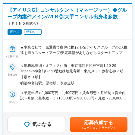
◇弁護士・法律事務所に対し、自社プラットフォームを活用した
表記です。
マーケティング支援を中核（コア）とした顧客の成長、課題解決
【アイリスG】コンサルタント（マネージャー）◆グル
に伴走する幅広い経営コンサルティング業務
ープ内案件メイン/WLB◎/大手コンサル出身者多数
◇顧客との対話から得られる「経営課題」や「現場のリアルな一
次情報」を抽出し、サービス開発部門と連携して次世代サービス
ｉＦＩＮＤ株式会社
の機能開発やAI基盤へ還元する業務
正社員
転勤なし
＜KGI・KPIの目標例＞
・事業売上の達成
・顧客LTVの最大化
★事業会社で一気通貫で案件に携われる/アイリスグループのDX推
・顧客エンゲージメント（NPS等）の向上
進を担うスタートアップ/安定基盤がありながらスタートアップの
・サービス改善・新規機能開発のための社内フィードバック
仕事内容
スピード感・裁量権を持てる環境
＜勤務地詳細＞オフィス住所：東京都渋谷区神宮前1-10-29
■ポジション魅力
■当ポジションの特徴・魅力
Tripeaks神宮前Bldg3階勤務地最寄駅：東京メトロ副都心線／明治
◎専門性の高い思考力と営業力の獲得
アイリスグループの会社をメインに担当いたします。通常コンサ
勤務地
神宮前駅受動喫煙対策：屋内全面禁煙変更の範囲：会社の定める
専門家（法律）という特定の業界に深く入り込むからこそ身につ
【最寄り駅】
ルファームではクライアントの意向に沿って案件を進める形が主
事業所（リモートワーク含む）
く深い思考力と、それをプロフェッショナルな顧客に届ける高度
明治神宮前駅、原宿駅、表参道駅
流ですが、本ポジションでは自ら課題を見つけ、分野を問わず上
な営業力・提案力が鍛えられます。
流から導入後のウォッチングまで一気通貫で切り込んでいくこと
＜予定年収＞1,000万円～1,400万円＜賃金形態＞月給制＜賃金内
◎高い社会的意義
が可能です。また、グループ内のコンサルタントポジションであ
訳＞月額（基本給）：710,000円～930,000円＜月給＞710,000円
日々の経営コンサルティング業務が、「二割司法の解消」という
るため自身で介入範囲を取捨選択をする裁量がございます。無理
給与
～930,000円＜昇給有無＞有＜残業手当＞無＜給与補足＞※スキ
日本の巨大な社会課題の解決にダイレクトに繋がる手応えを感じ
な納期などもなく、働き方も整えることができます。
ル・経験・能力を考慮した上で決定いたします。■昇給：年1回■
られます。
賞与：2回（7月、12月）賃金はあくまでも目安の金額であり、選
◎プロダクトの転換期を牽引できる手触り感
■業務内容
考を通じて上下する可能性があります。月給(月額)は固定手当を含
単なるサービス販売にとどまらず、当社のビジネスモデルが大き
応募依頼する
経営課題・事業課題を解決するプロジェクトに参画し、ビジネス
気になる
めた表記です。
く転換するフェーズにおいて、事業成長を最前線で牽引するダイ
（エージェントサービス）
の企画構想、PoC推進、業務構築・改善、システム企画構想、シ
ナミズムを経験できます。
ステム構築プロジェクト計画の立案からプロジェクトの各施策の