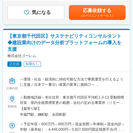
■ミッション：
社員として在籍した場合に適用賃金はあくまでも目安の金額であ
層」と「ミドル層」、そして顧客と向き合う最前線である「現
・業界の業務プロセスを構造化し、AIエージェントが代替・支援
り、選考を通じて上下する可能性があります。月給(月額)は固定手
場」の間で生じる情報のバラつきや、拠点間で生じる売上・顧客
応募依頼する
すべき業務を定義する
気になる
当を含めた表記です。
体験・従業員満足度などのバラつき。 これらを改善し、人的資本
（エージェントサービス）
・AIエンジニア・PMと協働し、業界要件をプロダクト仕様に翻訳
を最大化しながらサービス価値や財務成果の向上に貢献します。
する
複数のサービスから、企業様の課題に合わせた最適なご支援をご
・エンタープライズ顧客との要件定義、PoC、導入支援をリード
提案し、お客様の事業成功を実現します。
する
【東京都千代田区】サステナビリティコンサルタント
・業界の慣行・規制・暗黙知をプロダクトに組み込むためのナレ
変更の範囲：会社の定める業務
◆建設業向けのデータ分析プラットフォームの導入を
ッジハブとなる
支援
■具体的な業務内容：
株式会社ゴーレム
・ユースケース定義：業界の業務フローを分解し、AIで代替可能
正社員
転勤なし
な領域を特定
・プロダクト企画：業界要件をPRD・仕様書に落とし込み、エン
ジニアと議論
～環境・社会・経済的に持続可能な方法で事業運営を行えるよう
・顧客折衝：エンタープライズ顧客との要件ヒアリング、PoC設
に支援／日本で一番古い産業の変革に挑戦◎～
計、価値検証（カスタマーサポート・サクセスの要素も含みま
仕事内容
す）
■業務内容：
・ドメインナレッジの体系化：業務知識・規制・標準書式などを
＜勤務地詳細＞本社住所：東京都千代田区平河町1-3-13 受動喫煙
サステナビリティコンサルタントとして、建設業向けのデータ分
AI学習用に整理
対策：屋内全面禁煙変更の範囲：会社の定める事業所（リモート
析プラットフォームの導入を支援し、環境・社会・経済的に持続
勤務地
・業界ネットワーキング：顧客開拓、共同研究、業界団体との連
ワーク含む）
【最寄り駅】
可能な方法で事業運営を行えるように支援いただきます。
携（経営や新規事業開発、事業推進）
半蔵門駅、麹町駅、永田町駅
将来的には志向やスキルに応じて、チームマネジメントも担って
いただくことを期待します。
■当社の強みと魅力：
＜予定年収＞600万円～800万円＜賃金形態＞年俸制＜賃金内訳＞
・ドメイン知識 × 最先端AIの融合：代表の對間をはじめ、博士号
年額（基本給）：4,446,000円～5,927,600円固定残業手当/月：
■業務詳細：