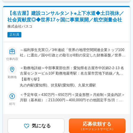
◎ヒューマンタッチ×テクノロジーの融合
推進、課題解決と幅広い業務領域の中で現場でのコンサルティン
自身のコンサルティングを通じて得た顧客インサイトが直接プロ
グ業務だけでなくマネジメント業務も遂行いただきます。会社を
ダクト（AI・プラットフォーム）の進化に繋がる、事業開発に近
【名古屋】建設コンサルタント※上下水道◆土日祝休／
立ち上げて間もないこともあり、次世代のiFINDを担うコアメンバ
い経験が得られます。
社会貢献度◎◆世界17ヶ国に事業展開／航空測量会社
ー候補として、会社全般の施策立案/実行やコンサルティング事業
全体の活動に参画できます。
株式会社パスコ
正社員
【PJ例】
・テクノロジーを活用した売れる営業組織および仕組みの立案
・管理会計業務プロセス改善
～福利厚生充実◎／3年連続「世界の地理空間関連企業トップ100
・EC向け顧客分析プラットフォーム構築とマーケティング施策立
社」に選出／国や行政との取引が8割の安定した財務基盤／世界
案
仕事内容
17ヶ国に展開のグローバル企業～
・製品調査アプリケーションの企画・開発など
＜勤務地詳細＞中部事業部住所：愛知県名古屋市中区錦2-2-13 名
■業務内容：
古屋センタービル10F 勤務地最寄駅：名古屋市営地下鉄線／丸の
■組織構成
官公庁が管理を義務付けられている上水道・下水道の台帳管理を
勤務地
内駅受動喫煙対策：屋内全面禁煙変更の範囲：会社の定める事業
現状コンサルタントは4名になりますが、今後より社内課題の改善
【最寄り駅】
サポートします。主に管路施設のデータ整備、関係資料の電子
所（リモートワーク含む）
スピードを速めるため積極的な採用を行っております。大手外資
丸の内駅(愛知県)、伏見駅(愛知県)、久屋大通駅
化、台帳システムデータの更新を行います。
コンサルティングファーム出身者やアイリスからの出向者がお
＜予定年収＞430万円～650万円＜賃金形態＞月給制＜賃金内訳＞
り、面接の際は直接お話する機会もございますので、ぜひ一度ご
■具体的には：
月額（基本給）：213,000円～400,000円その他固定手当/月：
応募ください。
・上下水道の調査・計画業務
給与
10,000円～38,500円＜月給＞223,000円～438,500円＜昇給有無
・上下水道のシステム構築、管理
＞有＜残業手当＞有＜給与補足＞※勤務地、世帯状況、経験・スキ
■就業環境
・お客様（官公庁）との打合せ
ルに応じ決定いたします。■その他固定手当：住宅手当■昇給：年
月平均残業20時間程で、会社としてはフレックスタイム制、テレ
1回（人事評価による）■賞与：年2回（業績により期末支給あ
ワークも週1~2回ほど活用しており、フレキシブルに就業がしや
応募依頼する
■配属先情報：
気になる
り）賃金はあくまでも目安の金額であり、選考を通じて上下する
すい環境です。また、育児休暇などの制度もあり、家庭を持つ人
（エージェントサービス）
中部事業部 技術センター 国土情報部 施設情報二課
可能性があります。月給(月額)は固定手当を含めた表記です。
をはじめとして働きやすい環境が整えられられています。