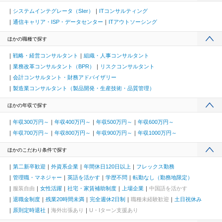
システムインテグレータ（SIer）
ITコンサルティング
通信キャリア・ISP・データセンター
ITアウトソーシング
ほかの職種で探す
戦略・経営コンサルタント
組織・人事コンサルタント
業務改革コンサルタント（BPR）
リスクコンサルタント
会計コンサルタント・財務アドバイザリー
製造業コンサルタント（製品開発・生産技術・品質管理）
ほかの年収で探す
年収300万円～
年収400万円～
年収500万円～
年収600万円～
年収700万円～
年収800万円～
年収900万円～
年収1000万円～
ほかのこだわり条件で探す
第二新卒歓迎
外資系企業
年間休日120日以上
フレックス勤務
管理職・マネジャー
英語を活かす
学歴不問
転勤なし（勤務地限定）
服装自由
女性活躍
社宅・家賃補助制度
上場企業
中国語を活かす
退職金制度
残業20時間未満
完全週休2日制
職種未経験歓迎
土日祝休み
原則定時退社
海外出張あり
U・Iターン支援あり