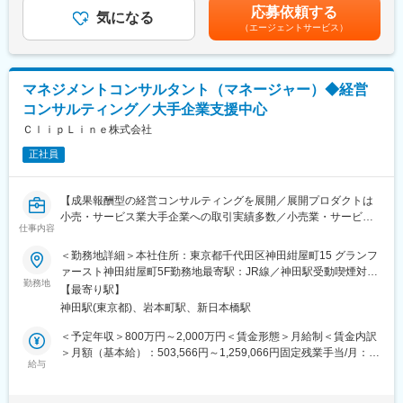
・コンペティションの仕組みを活用した採用・組織開発支援
り、選考を通じて上下する可能性があります。月給(月額)は固定手
応募依頼する
気になる
当を含めた表記です。
（エージェントサービス）
■案件例：
変更の範囲：会社の定める業務
公園・公共施設・公有地の活用や再編、整備方針を検討する業務
では、行政担当者や施設利用者、地域関係者へのアンケート・ヒ
アリング調査を行います。あわせて、統計データや地図情報、人
マネジメントコンサルタント（マネージャー）◆経営
流データなど、案件に応じた各種データを用いて現状と課題を分
コンサルティング／大手企業支援中心
析し、施設の配置や活用方法、管理運営の方策、地域の魅力向上
策などを検討していただきます。
ＣｌｉｐＬｉｎｅ株式会社
また、上記に加えて、民間デベロッパーとともに大型商業施設や
正社員
マンション計画の騒音検討や交通渋滞対策等の周辺環境への影響
評価や行政協議、周辺住民との合意形成などに携わっていただく
技術者もあわせて募集しています。
【成果報酬型の経営コンサルティングを展開／展開プロダクトは
小売・サービス業大手企業への取引実績多数／小売業・サービス
■魅力：
仕事内容
業出身者歓迎！】
環境・経済・社会が調和した持続可能な未来のまちづくりや、客
＜勤務地詳細＞本社住所：東京都千代田区神田紺屋町15 グランフ
観的なデータに基づく環境分析・将来予測を通して、新たな社会
■業務内容
ァースト神田紺屋町5F勤務地最寄駅：JR線／神田駅受動喫煙対
課題の解決にクライアントとともに取り組んでいます。これらが
・財務データを始めとする定量データの収集・分析
勤務地
策：屋内全面禁煙変更の範囲：会社の定める事業所（リモートワ
バランスよく調和した、持続可能で活力ある社会のグランドデザ
【最寄り駅】
・エンドユーザー評価や関係者ヒアリング等の定性データの収
ーク含む）
イン構築に携わることができます。
神田駅(東京都)、岩本町駅、新日本橋駅
集・分析
■当社について：
・データ分析（定量・定性）に基づくクライアント企業の課題仮
＜予定年収＞800万円～2,000万円＜賃金形態＞月給制＜賃金内訳
1984年の設立以来、関西を基盤にした会社です。
説設定
＞月額（基本給）：503,566円～1,259,066円固定残業手当/月：
DX推進やシステム開発を行う「ソリューションサービス」、デー
・クライアント企業が抱える課題の発生メカニズムの推定と検証
給与
163,100円～407,600円（固定残業時間45時間0分/月）超過した時
タの利活用や数値解析を行う「エンジニアリングサービス」の2つ
方法の構築
間外労働の残業手当は追加支給＜月給＞666,666円～1,666,666円
のサービスを軸に永続性のある事業展開を目指しています。
・課題に対する合理的な打ち手の検討
（一律手当を含む）＜昇給有無＞有＜残業手当＞有＜給与補足＞■