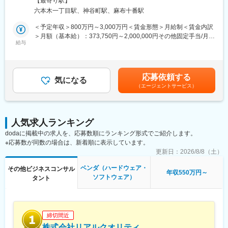
【最寄り駅】
チングする新たなプラットフォームとしての役割が果たせるので
ーク含む）
六本木一丁目駅、神谷町駅、麻布十番駅
変更の範囲：各事業部に係る業務全般
はないかと考えるようになりました。
＜予定年収＞800万円～3,000万円＜賃金形態＞月給制＜賃金内訳
■業務詳細
＞月額（基本給）：373,750円～2,000,000円その他固定手当/月：
（1）優秀な経営人材のアサイン
給与
5,000円固定残業手当/月：126,250円～300,000円（固定残業時間
当社のネットワークには、IT企業での豊富な経験を持つ優秀な経
40時間0分/月）超過した時間外労働の残業手当は追加支給＜月給
営人材が多数存在します。彼らとの連携により新しい起業の形を
＞505,000円～2,305,000円（一律手当を含む）＜昇給有無＞有＜
模索し、事業承継に新たな価値をもたらします。
残業手当＞有＜給与補足＞※年収、月給とは別にリモート手当
応募依頼する
気になる
5,000円一律支給※前職考慮の上、決定いたします。※昇給：年2回
（エージェントサービス）
（2）採用と組織作り
賃金はあくまでも目安の金額であり、選考を通じて上下する可能
首都圏と比べて採用の難しい地方・中小企業に、リモートや副業
性があります。月給(月額)は固定手当を含めた表記です。
といった新しい働き方の人材も採用し、人事制度やリスキリング
を通じた新たな組織作りを実現します。
人気求人ランキング
dodaに掲載中の求人を、応募数順にランキング形式でご紹介します。
（3）デジタルマーケティング
※応募数が同数の場合は、新着順に表示しています。
最先端のデジタルマーケティング技術を活用し、顧客獲得、PR、
ブランディング価値の向上を図ります。
更新日：
2026/8/8（土）
ベンダ（ハードウェア・
その他ビジネスコンサル
（4）最新テクノロジーの導入
年収550万円～
ソフトウェア）
タント
DX、AI、SaaSなどのテクノロジーは、今後の成長のカギとなる
要素です。当社の知識を活かして、これらの技術を事業に取り入
れ、業務の効率化と最適化を推進します。
締切間近
（5）事業開発
当社の広範なネットワークを活用し、大手企業や新興企業との事
株式会社リアルクオリティ