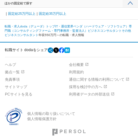
ほかの固定給で探す
固定給25万円以上
固定給35万円以上
転職・求人doda（デューダ）トップ
IT・通信業界
ベンダ（ハードウェア・ソフトウェア）
専
門職（コンサルティングファーム・専門事務所・監査法人）
ビジネスコンサルタント
その他
ビジネスコンサルタント
年収550万円～の転職・求人情報
転職サイト dodaをシェア
ヘルプ
会社概要
拠点一覧
利用規約
免責事項
通信に関する情報の利用について
サイトマップ
採用を検討中の方へ
PCサイトを見る
利用者データの外部送信
個人情報の取り扱いについて
個人情報保護方針