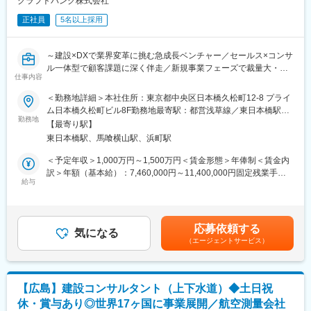
クラフトバンク株式会社
キャリア設計が可能。
正社員
5名以上採用
■当ポジションの特徴：
■認定資格：
・環境・脱炭素に関するコンサルティングの経験・知見をフルに
★「健康経営優良法人」認定企業※9年連続
活用いただけます。
★「えるぼし認定段階3（※1）」取得
～建設×DXで業界変革に挑む急成長ベンチャー／セールス×コンサ
・通常のコンサルティング業務に留まらず、顧客ニーズをとらえ
★「くるみん（※2）」取得
ル一体型で顧客課題に深く伴走／新規事業フェーズで裁量大・事
た、新たな機能やサービスの企画立案・実行に携われます。
仕事内容
★スポーツ庁から「スポーツエールカンパニー（※3）」に認定
業開発にも関与可／フルリモート×フルフレックス／年休125日～
・三井物産発のベンチャー企業です。大手商社の安定感と、ベン
＜勤務地詳細＞本社住所：東京都中央区日本橋久松町12-8 プライ
チャー企業ならではのスピード感やダイナミックさが魅力です。
変更の範囲：本人の適性により当社業務全般に変更の可能性がご
■同社について
ム日本橋久松町ビル8F勤務地最寄駅：都営浅草線／東日本橋駅受
ざいます。
「世界一、魅力的な業界をつくる」を掲げ、2021年創業の建設AI-
勤務地
動喫煙対策：屋内全面禁煙変更の範囲：会社の定める事業所（リ
■募集背景：
【最寄り駅】
BPaaS企業。建設業界は社会インフラを支える72兆円規模の基幹
モートワーク含む）
当社は2022年2月に設立しました。脱炭素への歩みを、大企業か
東日本橋駅、馬喰横山駅、浜町駅
産業である一方、人手不足・高齢化・採用難・生産性など多くの
ら中小企業まで誰ひとり取り残さずサポートすることをミッショ
経営課題を抱えています。
＜予定年収＞1,000万円～1,500万円＜賃金形態＞年俸制＜賃金内
ンに掲げ、脱炭素を切り口として日本のエネルギー業界を変革す
同社はAI・SaaS・BPO・コンサルを組み合わせ、工事会社の経営
訳＞年額（基本給）：7,460,000円～11,400,000円固定残業手当/
ることを目指しています。
全体を支援しています。
給与
月：200,000円～300,000円（固定残業時間40時間0分/月）超過し
たくさんのお問い合わせをいただき、お客様やパートナー企業も
た時間外労働の残業手当は追加支給＜月額＞821,666円～
増えてきています。
■事業について
1,250,000円（12分割）（一律手当を含む）＜昇給有無＞有＜残
専門的な知識を活かし、コンサルティングチームをリードしてく
2025年5月に立ち上がった新規事業です。
業手当＞有＜給与補足＞■昇給：年2回賃金はあくまでも目安の金
れる方を募集いたします。
応募依頼する
大手総合コンサルファームが業界横断で支援する中、同社は建設
気になる
額であり、選考を通じて上下する可能性があります。月給(月額)は
（エージェントサービス）
業界に特化。BPRコンサルティングを起点に業務を可視化し、
固定手当を含めた表記です。
変更の範囲：会社の定める業務
「あるべき姿」の設計から実装まで一気通貫で伴走します。
SaaS導入やExcelマクロ、システム開発など手段ありきではな
く、顧客課題に最適なソリューションを提案。業界理解とコンサ
【広島】建設コンサルタント（上下水道）◆土日祝
ルティング、実装支援を融合し、実効性の高い変革を実現してい
休・賞与あり◎世界17ヶ国に事業展開／航空測量会社
る点が強みです。