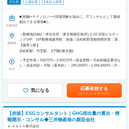
正社員
上場企業
5名以上採用
ル」を定義し、「学習の科学」の原則に基づいた、実践的かつ再
現性のあるAIセールスイネーブルメントプログラムを提供・定着
させます。
■□戦略×テクノロジー×現場理解を強みに、ITコンサルとして価値
創出できる環境■□
・複合的なアプローチによる本質的課題解決型の人材開発コンサ
仕事内容
●通信キャリア・メーカーと20年以上の強固なリレーションを持
ルティング
つ実績
＜勤務地詳細1＞本社住所：東京都港区海岸1-2-20 汐留ビルディ
大手コンサルティングファームと同等の総合提案力を発揮し、顧
●5G／ロボット／クラウド／データなど先端技術領域の大型案件
ング14F、16F勤務地最寄駅：各線／浜松町駅受動喫煙対策：屋内
客固有の複雑な経営課題に向き合います。 決まったパッケージを
が中心
勤務地
全面禁煙＜勤務地詳細2＞首都圏のお客様先住所：顧客先（東京
提案するのではなく、UMUが保有するAI学習、人材アセスメン
【最寄り駅】
●プライム案件比率約9割／5～20名規模のチーム体制で裁量ある
都・神奈川県・千葉県・埼玉県） 受動喫煙対策：屋内全面禁煙変
ト、セールス・イネーブルメント等の多様なプロダクト群を、顧
浜松町駅、竹芝駅、大門駅(東京都)
働き方
更の範囲：本社および全国の拠点、顧客先、または自宅
客の課題解決のために最適に組み合わせ、ワンストップの「AI時
＜予定年収＞500万円～2,000万円＜賃金形態＞月給制補足事項な
代の人材開発ソリューション」として設計・提案します。
■業務内容：
し＜賃金内訳＞月額（基本給）：285,000円～1,666,666円＜月給
大手企業を中心とした顧客に対し、IT戦略立案からシステム導
給与
＞285,000円～1,666,666円＜昇給有無＞有＜残業手当＞有＜給与
■ポジションの魅力
入、業務改善、および社内外のデジタルトランスフォーメーショ
補足＞・給与詳細は経験・能力・前職給与等を踏まえて決定・管
・経営に直結する「実利」を生み出す手応え
ン（DX）推進まで、
理職は残業代支給対象外、賞与もなし昇 給：年1回（4月）賞
人事部門のサポート業務に留まらず、クライアントのコアビジネ
IT領域における多様なコンサルティング業務を担っていただきま
与：年2回賃金はあくまでも目安の金額であり、選考を通じて上下
ス（営業成果や事業成長）に深く入り込むことができます。「研
応募依頼する
す。
気になる
する可能性があります。月給(月額)は固定手当を含めた表記です。
修を行った」という事実ではなく、「組織の売上が上がった」
（エージェントサービス）
「行動が変わった」という目に見える成果（ROI）を追求するた
■業務詳細：
め、経営コンサルティングと同等の高い視座と達成感が得られま
・IT戦略策定、DX推進に向けた企画・構想立案
す。
・システム導入／刷新プロジェクトの要件定義・設計・推進
【赤坂】ESGコンサルタント｜GHG排出量の算出・情
・業務プロセス改善、ITを活用した生産性・品質向上の提案
変更の範囲：会社の定める業務
報開示・コンサル◆三井物産発の新設会社
・エンジニア／ベンダーを巻き込んだプロジェクトマネジメント
・顧客との中長期的な関係構築、継続的な改善提案
ｅ‐ｄａｓｈ株式会社