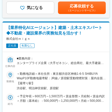
・上記を文書化し、関係者に腹落ちしてもらうコミュニケーショ
昇給：年2回（3月、9月）賃金はあくまでも目安の金額であり、
変更の範囲：会社の定める業務
応募依頼する
ン（プレゼンテーション）
気になる
選考を通じて上下する可能性があります。月給(月額)は固定手当を
（エージェントサービス）
・クライアント企業内の人材の行動変革の実現
含めた表記です。
・経営層との議論、ファシリテーション
・プロジェクトの進め方の設計
・コンサルティングプロジェクトの提案書の作成
【業界特化AIエージェント】建築・土木エキスパート
※当求人はClipLine株式会社で採用後、子会社であるChain
◆不動産・建設業界の実務知見を活かす！
Consulting株式会社（同オフィス内／事業内容：経営コンサルテ
ィング事業）へ出向いただく可能性があります。
株式会社ｍｉｇｎ
正社員
転勤なし
■当社の魅力
・当社では強固な財務基盤を有することから、よりアグレッシブ
にコンサルティングを提供できる成果報酬型を採用しています。
■業務内容：
成果報酬型だからこそ、お客さまと同じ視点で営業利益の向上に
エンタープライズ企業（大手ゼネコン、総合商社、最大手建築審
コミットできることが強みです。
仕事内容
査会社など）に対し、生成AIを活用した業務変革（構造改革）の
・当社では多拠点ビジネスを展開する幅広い業種のお客さまとお
提案から、プロダクトへのフィードバック、新規事業開発までを
＜勤務地詳細＞本社住所：東京都渋谷区神南1-6-5 SHIBUYA
取引してまいりました。外部の情報やこれまでの経験を活かし、
一気通貫で担当します 。 これまでの建築・審査業務における深い
WayP10F勤務地最寄駅：JR線／原宿駅受動喫煙対策：屋内全面禁
多拠点ビジネスを展開する皆様をサポートしてまいります。
知見を活かし、顧客と開発チームを繋ぐ架け橋としてご活躍いた
勤務地
煙変更の範囲：会社の定める事業所
【最寄り駅】
だきます。
■ABILIについて
渋谷駅、明治神宮前駅、原宿駅
ABILIは、サービス業が抱える経営課題の可視化から解決策の実行
不動産・建設業界の実務知見を活かし、建築・土木特化AIエージ
＜予定年収＞600万円～1,500万円＜賃金形態＞月給制＜賃金内訳
まで実現する「サービステック」と、成果を創出するための実行
ェントをはじめとする自社プロダクトの開発のマネジメントや監
＞月額（基本給）：500,000円～1,250,000円＜月給＞500,000円
支援を提供するソリューションです。サービス業、なかでも多拠
修をお任せします。
給与
～1,250,000円＜昇給有無＞有＜残業手当＞無＜給与補足＞■昇
点にビジネスを展開する企業を中心に現在50万人以上の方々にご
給：年1回■賞与：年2回■ストックオプション制度：1年半以上正
活用いただいています。 多拠点ビジネス特有の課題である「経営