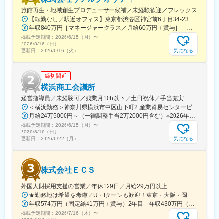
業提携を積極的に推進します。これにより、新しいビジネスチャ
旅館再生・地域創生プロデューサー候補／未経験歓迎／フレックス
ンスの創出を実現します。
【転勤なし／駅近オフィス】東京都渋谷区神宮前6丁目34-23 OP.St.M（オーパスセイントエム）1D区画＜アクセス＞東京メトロ各線「明治神宮前駅」徒歩2分JR山手線「原宿駅」徒歩5分※受動喫煙対策あり（オフィス内禁煙）
年収840万円［マネージャークラス／月給60万円＋賞与］ 年収630万円［シニアアソシエイト／月給45万円＋賞与］
■出向先
掲載予定期間：
2026/6/15（月）
〜
・M&A BASE 株式会社
2026/8/16（日）
本社：東京都港区麻布台一丁目3番1号麻布台ヒルズ森JPタワー27
気になる
更新日：
2026/6/16（火）
階
M&A BASEは、IT領域のスタートアップや大企業に対し、専門知
締切間近
識を持つスタッフがM&Aに関するアドバイザリー、仲介、デュー
デリジェンスやPMIの支援を行う会社です。一般的なM&A仲介会
横浜商工会議所
社は、事業承継等の支援が中心ですが、弊社は“成長企業のご支援”
経営指導員／未経験可／残業月10h以下／土日祝休／手当充実
が中心となります。特徴としては、下記の4つです。
＜横浜勤務＞神奈川県横浜市中区山下町2 産業貿易センタービル8階＜アクセス＞みなとみらい線「日本大通り駅」より徒歩5分JR京浜東北線・根岸線、市営地下鉄ブルーライン「関内駅」より徒歩15分
（1） IT業界の専門知識を持つスタッフ、また事業経験者がM&A
月給24万5000円～（一律調整手当2万2000円含む）※2026年4月実績（大卒初任給）※経験・年齢を考慮して決定いたします。★給与は年次に応じてステップアップしていく仕組み。安定した環境のもと、長く活躍するほど収入も積み上がっていきます！
成立を伴走
掲載予定期間：
2026/6/15（月）
〜
（2） ベンチャー・スタートアップなどの成長企業に対し、M&A
2026/8/16（日）
を通じて成長を支援
気になる
更新日：
2026/6/22（月）
（3）（IT業界の）約400社の買い手様との深い繋がり
（4）M&Aでのご支援以外にも、一部出資などの幅広いスキーム
も対応
株式会社ＥＣＳ
外国人財採用支援の営業／年休129日／月給29万円以上
変更の範囲：会社の定める業務
★勤務地は希望を考慮／U・Iターンも歓迎！東京・大阪・岡山・福岡・北海道 ※いずれかの勤務／オフィス出社【関東支店】東京都台東区浅草橋1-1-15 原田ビル6階<アクセス>JR・都営線「浅草橋駅」より徒歩1分JR線「馬喰町駅」より徒歩5分【関西支店】大阪府大阪市中央区釣鐘町1-1-1 大宗ビル403＜アクセス＞京阪電鉄・大阪メトロ「天満橋駅」より徒歩1分【中国支店】岡山県岡山市北区今8-14-28 今八丁目合同ビル2階＜アクセス＞JR線「備前西市駅」より徒歩16分※車通勤応相談（社内規定による）【九州支部】福岡県福岡市中央区薬院1-7-1 角屋ビル301＜アクセス＞西鉄大牟田線・地下鉄七隈線「薬院駅」より徒歩3分【九州サテライトオフィス】福岡県大牟田市西浜田町2-13 SKYビル301＜アクセス＞西鉄大牟田線「大牟田駅」より徒歩12分※車通勤応相談（当社規定による）【北海道支店】北海道支店北海道札幌市中央区南1条西4-13 日之出ビル9階＜アクセス＞地下鉄各線「大通駅」より徒歩1分※受動喫煙対策：屋内禁煙
年収574万円（固定給41万円＋賞与）2年目 年収430万円（固定給29万円＋賞与＋住宅手当）1年目
掲載予定期間：
2026/7/16（木）
〜