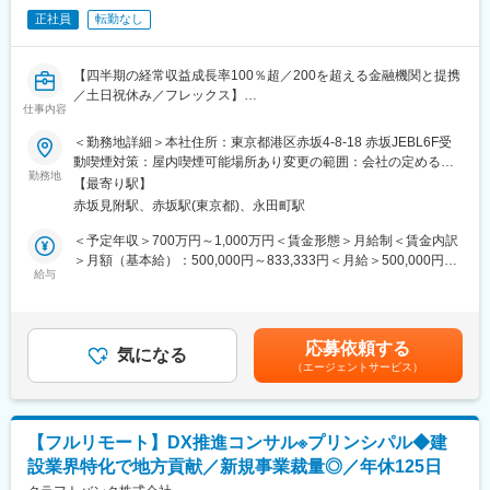
正社員
転勤なし
■業務事例：
通信業界を中心に、EC、流通小売、サービス業など幅広い業界を
支援しています。
【四半期の経常収益成長率100％超／200を超える金融機関と提携
・通信：5G×テクノロジーを活用した新サービスの戦略立案支援
／土日祝休み／フレックス】
・流通小売：ロボット活用による人件費削減および売上向上施策
仕事内容
の検討
■業務内容：
＜勤務地詳細＞本社住所：東京都港区赤坂4-8-18 赤坂JEBL6F受
・システムエンジニア領域：要件定義～開発・テスト・リリース
お客様の温室効果ガス（GHG）排出量の算出や情報開示、排出量
動喫煙対策：屋内喫煙可能場所あり変更の範囲：会社の定める事
までの全体統括
削減に向けたコンサルティングサービスの提供を担って頂きま
勤務地
業所
・データ領域：DB設計・構築・運用、アナリティクス基盤の設
【最寄り駅】
す。また専門知識を活かして、新たな機能やサービスの開発をチ
計・自動化
赤坂見附駅、赤坂駅(東京都)、永田町駅
ームとともに立案、連携しながら、自社プロダクトの進化を推進
・クラウド領域：クラウドストレージ運用、障害対応、運用改善
して頂くことを期待します。
＜予定年収＞700万円～1,000万円＜賃金形態＞月給制＜賃金内訳
・アプリケーション：バックエンド／フロントエンド開発
＞月額（基本給）：500,000円～833,333円＜月給＞500,000円～
・テクニカルPM：技術起点のプロジェクト推進・進捗管理・チー
■具体的な業務内容：
給与
833,333円＜昇給有無＞有＜残業手当＞有＜給与補足＞※経験やス
ムマネジメント
◇GHG排出量算出・開示及び削減に関するコンサルティングサー
キルを考慮の上、当社規定により決定いたします。賃金はあくま
ビスの提供
でも目安の金額であり、選考を通じて上下する可能性がありま
■魅力・やりがい：
∟GHG排出量（特にScope 3）の算出
す。月給(月額)は固定手当を含めた表記です。
◎戦略と技術をつなぐ本質的なコンサルティング
応募依頼する
∟排出削減目標・ロードマップの策定支援
気になる
∟SIerとしての開発力を背景に、「絵に描いた餅ではない」現実
（エージェントサービス）
∟TCFD開示支援
解を提供できます。
∟CDP・SBT・RE100等の国際イニシアティブへの対応支援
◎プライム案件中心の裁量ある環境
∟統合報告書・サステナビリティレポート等の作成支援
∟エンドユーザー直請け案件が約9割。顧客と直接対話しながら価
◇脱炭素を取り巻く政策・トレンドの調査や、ウェビナー等を通
値創出が可能。
【フルリモート】DX推進コンサル※プリンシパル◆建
じた顧客への発信
◎幅広いキャリアパスを描ける柔軟な組織
設業界特化で地方貢献／新規事業裁量◎／年休125日
◇プロダクトチームと連携し、e-dashの新機能／新事業開発の企
∟一般的な一本道のキャリアではなく、志向・得意領域に応じた
画、立案、実行