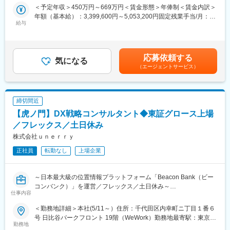
調査内容に応じて、多数の専門家から意見を集めるサーベイや、
＜予定年収＞450万円～669万円＜賃金形態＞年俸制＜賃金内訳＞
・顧客への提案活動および案件獲得
社内向けの勉強会などの関連サービスも柔軟に提案・提供しま
年額（基本給）：3,399,600円～5,053,200円固定残業手当/月：
・デザインコンサルティングプロジェクトの実行・デリバリー
す。
給与
91,700円～136,400円（固定残業時間45時間0分/月）超過した時
・プロジェクト品質の担保およびマネジメント
主にコンサルティングファームや事業会社など、既存クライアン
間外労働の残業手当は追加支給＜月額＞375,000円～557,500円
・プロジェクト体制設計・リソース最適化
トからのご依頼が中心です。
（12分割）（一律手当を含む）＜昇給有無＞有＜残業手当＞有＜
・チームリーダー・メンバーの育成および指導
給与補足＞ご経験と能力を踏まえ決定します賃金はあくまでも目
・顧客経営層・意思決定層とのコミュニケーション
応募依頼する
※主な顧客
気になる
安の金額であり、選考を通じて上下する可能性があります。月給
・事業部門・関係部署との連携によるプロジェクト推進
（エージェントサービス）
大手事業会社（広告代理店、総合商社、製造業、大手ITなど）の
(月額)は固定手当を含めた表記です。
・生成AIを活用した分析およびプロジェクトプロセスの高度化
経営企画／新規事業／R&D担当など
変更の範囲：会社の定める業務
【ポジションの魅力】
締切間近
・最先端のビジネストレンドに触れられる環境
【虎ノ門】DX戦略コンサルタント◆東証グロース上場
ニュースになる前段階の案件に携わり、未来を形づくるテーマに
関与できます。専門家との直接コミュニケーションを通じて、深
／フレックス／土日休み
い業界知識や新しい視点を得られる点は大きな魅力です。
株式会社ｕｎｅｒｒｙ
・幅広い業界知識とスキルの習得
正社員
転勤なし
上場企業
特定業界に限定されず、様々な分野の案件を経験できるため、知
識の幅を広げながら課題解決力を磨けます。データ分析や要件定
義、プロジェクト推進など、ビジネスの基礎から応用まで幅広い
～日本最大級の位置情報プラットフォーム「Beacon Bank（ビー
スキルを習得できます。
コンバンク）」を運営／フレックス／土日休み～
仕事内容
＜ミーミルについて＞
■業務概要：
ミーミルは、『経験知に価値を与える』をミッションに掲げ、
＜勤務地詳細＞本社(5/11～）住所：千代田区内幸町ニ丁目１番６
unerryの日本最大級の位置情報ビッグデータを用い、経営・事業
「個人の知見」を「クライアント」につなぐことで、「個人の豊
号 日比谷パークフロント 19階（WeWork）勤務地最寄駅：東京メ
戦略に紐づくDX構想の立案をリードするポジションです。
勤務地
かな生き方」と「事業創造の機会創出」を実現します。クライア
トロ線／霞が関駅受動喫煙対策：屋内全面禁煙変更の範囲：会社