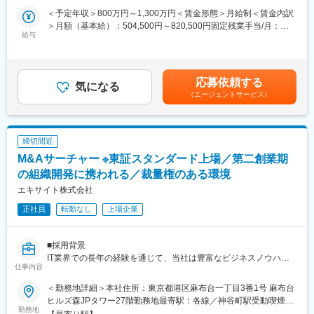
ントは、プロフェッショナルファームや、大手事業会社の経営企
が定める場所（自宅を含む）
＜予定年収＞800万円～1,300万円＜賃金形態＞月給制＜賃金内訳
■具体的な業務内容：
画、新規事業部門、R&D部門です。リサーチアナリストは、未来
＞月額（基本給）：504,500円～820,500円固定残業手当/月：
◇経営・事業課題と連動したDX構想の策定
をリードする専門家や特定領域の第一人者、経験豊富なビジネス
給与
162,100円～262,800円（固定残業時間41時間0分/月）超過した時
◇意思決定層との対話を通じた提案活動
パーソンやアカデミックパーソンを特定し、1時間のエキスパート
間外労働の残業手当は追加支給＜月給＞666,600円～1,083,300円
◇unerryデータ x クライアントデータの活用戦略設計
インタビューや専門的なコメントの依頼をアレンジすることで、
（一律手当を含む）＜昇給有無＞有＜残業手当＞有＜給与補足＞※
◇パートナーやベンダー含む社内外の関係者を巻き込んだプロジ
個人が持つ知見をクライアントに提供しています。
当社給与規定により、経験・スキル等を考慮した上で決定いたし
ェクト推進
応募依頼する
エキスパートプラットフォーム「NewsPicks Expert」
気になる
ます。※超過残業代・深夜残業・休日出勤は別途支給賃金はあくま
https://newspicks.expert/
（エージェントサービス）
でも目安の金額であり、選考を通じて上下する可能性がありま
■業務の魅力：
クライアント向けサービス「Speeda Expert Research」
す。月給(月額)は固定手当を含めた表記です。
◎将来的に経営参画の可能性が高いポジションです。
https://jp.ub-speeda.com/expert-research/
◎大きな裁量をもって事業開発を手掛けることが可能です。
締切間近
◎各業界のリーダー企業との案件を手掛けることができます。
M&Aサーチャー ※東証スタンダード上場／第二創業期
■働き方について：
の組織開発に携われる／裁量権のある環境
「自分のパフォーマンスが出る場所を自分で規定して働く」を重
エキサイト株式会社
要視しており、多くのメンバーが出社とリモートのハイブリッド
で勤務しています。
正社員
転勤なし
上場企業
■当社について：
日本最大級の位置情報プラットフォーム「Beacon Bank（ビーコ
■採用背景
ンバンク）」を運営しており、そこで得られた1次データを活用
IT業界での長年の経験を通じて、当社は豊富なビジネスノウハ
仕事内容
し、顧客の課題解決に取り組んでいます。小売・メーカー（食品
ウ、独自のネットワーク、そしてM&Aの専門知識を培ってきまし
等）といったリテールマーケットに強みがあるほか、今後の事業
た。この経験を背景に、中小企業の事業承継における課題に目を
＜勤務地詳細＞本社住所：東京都港区麻布台一丁目3番1号 麻布台
展開として自治体や海外政府と協力し、スマートシティ構想にも
向け、サーチファンドが、ITを積極的に経営に取り入れることで
ヒルズ森JPタワー27階勤務地最寄駅：各線／神谷町駅受動喫煙対
取り組んでいく方針です。
成長できる企業と、その可能性を理解する優秀な経営人材をマッ
勤務地
策：屋内全面禁煙変更の範囲：会社の定める事業所（リモートワ