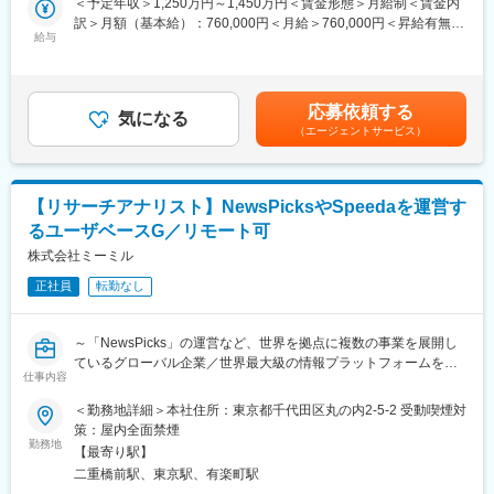
＜予定年収＞1,250万円～1,450万円＜賃金形態＞月給制＜賃金内
■働き方：
ードできるマネジメント人材が求められている。
訳＞月額（基本給）：760,000円＜月給＞760,000円＜昇給有無＞
・出張頻度：月1～2回程度を見込んでおりますが営業状況により
本ポジションでは、戦略を具体的な企画・プロジェクトとして具
給与
有＜残業手当＞無＜給与補足＞■給与詳細は前職や経験を考慮の
変動あり
現化し、顧客への価値提供を直接推進するとともに、チームの能
上、社内規程に準じ決定します。■昇給：年1回（4月）■賞与：年
・フレックス／直行直帰等は業務状況に応じて柔軟に利用可能
力開発と組織深化を担う。
2回（6月・12月）賃金はあくまでも目安の金額であり、選考を通
・残業時間：基本的には所定労働時間内での勤務を想定。ただし
プロジェクトと組織の双方をリードし、実行責任を持って成果創
じて上下する可能性があります。月給(月額)は固定手当を含めた表
営業活動の状況や出張、繁忙期等によっては、帰社後の事務作業
応募依頼する
出を牽引したい方の応募を期待する。
気になる
記です。
等により1日あたり1～2時間程の残業発生可能性あり
（エージェントサービス）
【担当業界・業種】
■同社の特徴：
―
医療費未収や保証人不足といった構造的課題に対し、保証という
金融機能で解決する新領域。USEN＆U-NEXT GROUPのBtoB基盤
【リサーチアナリスト】NewsPicksやSpeedaを運営す
【募集範囲と具体的業務内容】
とのシナジーにより急速な拡大が期待されています。将来的には
るユーザベースG／リモート可
■担当業務・PJ概要
業界トップクラス規模を目指しており、事業成長とともに自身の
デザインコンサルティングの実行責任者として、BTC型コンサル
株式会社ミーミル
市場価値を高められる環境です。評価は成果に加え、仕組みづく
タントの立場で重要顧客の業界課題を深く捉え、CX起点の解決策
りや連携力も重視します。
正社員
転勤なし
を提案し案件獲得をリードします。ユーザー調査・サービス設
計・プロトタイピング等を用いて、提案に留まらず実行・デリバ
変更の範囲：会社の定める業務
リーまで一貫して伴走し、品質担保とプロジェクトマネジメント
～「NewsPicks」の運営など、世界を拠点に複数の事業を展開し
を遂行します。併せて、体制設計とリソース最適化を行い、事業
ているグローバル企業／世界最大級の情報プラットフォームを展
部門・関係部署と連携してプロジェクト推進力を最大化します。
仕事内容
開～
顧客CXO／意思決定層との継続的な対話を通じて経営課題を抽出
＜勤務地詳細＞本社住所：東京都千代田区丸の内2-5-2 受動喫煙対
し、新規事業機会の共創と長期パートナーシップ構築につなげま
クライアント企業からの調査依頼を受け、クライアントの課題や
策：屋内全面禁煙
す。さらに、チームリーダー・メンバーの育成とナレッジマネジ
調査テーマを正確に把握したうえで、関連分野に詳しいエキスパ
勤務地
メントを推進し、生成AIを活用した分析やプロセス高度化により
【最寄り駅】
ートを提案します。
提供価値と生産性の向上を図ります。
二重橋前駅、東京駅、有楽町駅
その後、双方の合意をもとにインタビューを調整します。
■具体的な業務内容