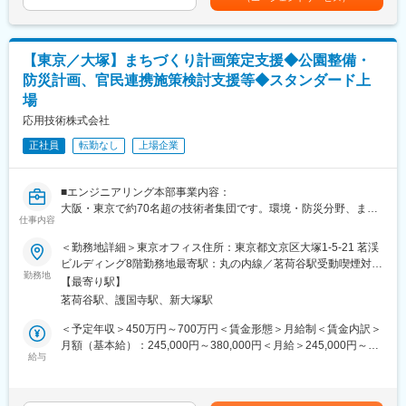
＜職務詳細＞
る可能性があります。・上記「その他固定手当」として記載のワ
1. PBLやゲーミフィケーションを用いた、実践的な人材育成・教
ークデザイン手当を、基本リモート（在宅勤務）で利用する通信
材開発
費や備品購入に充てていただけます。・給与支給日は毎月末締め
・企業の実際の課題や、現場を模した架空課題に基づく、より実
翌月25日です。賃金はあくまでも目安の金額であり、選考を通じ
【東京／大塚】まちづくり計画策定支援◆公園整備・
践的なPBL教材の開発
て上下する可能性があります。月給(月額)は固定手当を含めた表記
防災計画、官民連携施策検討支援等◆スタンダード上
・企業のDX内製化を目的に、AI・データ分析の研修から生成AIの
です。
場
ビジネス活用ワークショップまで、顧客ニーズに合わせた企画・
開発
応用技術株式会社
・多くのDX支援実績を持つプロフェッショナルとして研修に登壇
正社員
転勤なし
上場企業
し、次世代のDXリーダー人材を育成
【雇入れ直後：配属先にかかる一切の業務】
■エンジニアリング本部事業内容：
2. AI開発/生成AIプロジェクトのコンサルティングおよびプロジェ
大阪・東京で約70名超の技術者集団です。環境・防災分野、まち
クトマネジメント
仕事内容
づくり、建設ICTにおいて、高い専門性と高度な数値解析技術、先
・顧客の経営課題に対し、AI・生成AIを活用したソリューション
端情報技術を駆使し、問題解決型のコンサルティングサービスで
を提案し、企業の業務変革を推進
＜勤務地詳細＞東京オフィス住所：東京都文京区大塚1-5-21 茗渓
社会に貢献している本部です。お客様は、官公庁や建設コンサル
・要件定義から戦略策定、AI開発、システム実装、効果検証ま
ビルディング8階勤務地最寄駅：丸の内線／茗荷谷駅受動喫煙対
タントやゼネコン等になります。
勤務地
で、プロジェクト全体を一気通貫でリード・管理
策：屋内全面禁煙変更の範囲：会社の定める事業所（リモートワ
【最寄り駅】
ーク含む）
茗荷谷駅、護国寺駅、新大塚駅
■業務内容：
＜将来的なキャリアパス＞
主要業務として、国、都道府県、市町村などの行政機関が進める
ご本人の適性や志向に合わせ、将来的には以下のような業務にも
＜予定年収＞450万円～700万円＜賃金形態＞月給制＜賃金内訳＞
計画策定の支援に携わっていただきます。具体的には、行政機関
挑戦いただけます。
月額（基本給）：245,000円～380,000円＜月給＞245,000円～
や関係者との協議、各種調査、データ分析、課題の整理、施策や
給与
・国内最大級のAI開発コンペティションの企画・設計・運営（ク
380,000円＜昇給有無＞有＜残業手当＞有＜給与補足＞※年齢、前
計画案の検討などです。 対象となる分野は、公園・緑地や公共施
ライアントの課題に対し、最高精度のAIモデルを調達する仕組み
職での経験、能力を考慮し、面談で話し合いの上決定します。■賞
設の整備、公有地の活用、防災まちづくり、官民連携施策、立地
づくり）
与：年2回■給与改定：年1回賃金はあくまでも目安の金額であ
適正化計画などです。