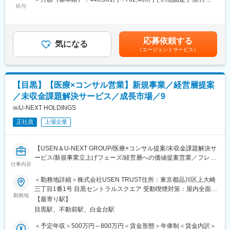
◎競合が少ない新領域で、主力メンバーとして業界トップを目指
-GHG排出量算定、製品CFP算定、SBT設定のコンサルティング
給与
3,000円固定残業手当/月：157,700円～197,561円（固定残業時間
せる
-システム（SaaS）開発プロジェクトへの参加
45時間0分/月）超過した時間外労働の残業手当は追加支給＜月給
◎ユーザーの声を聞きながら裁量を持って働ける
-事業開発プロジェクトへの参加
＞606,061円～903,000円（一律手当を含む）＜昇給有無＞有＜残
-社内への知見共有
業手当＞有＜給与補足＞※経験・スキルを考慮し、当社規定により
■当社のミッション：
応募依頼する
・プラットフォームへの機能反映
気になる
決定します。※在宅勤務手当：3,000円賃金はあくまでも目安の金
建設業は日本で一番古く、また巨大で複雑な産業です。これまで
（エージェントサービス）
-上記業務をプラットフォーム上で効率的に実施するための機能提
額であり、選考を通じて上下する可能性があります。月給(月額)は
は、多くの熟練者が阿吽の呼吸で連携することで、巨大建造物を
案とプロダクトチームとの連携
固定手当を含めた表記です。
建造していましたが、高齢化や少子化の影響で、たくさんの熟練
など
者がいる前提の産業構造は難しくなっています。
「働き方改革関連法」によって、1人当たりの働く時間に制限がか
【目黒】【医療×コンサル営業】新規事業／経営層提案
■募集背景：
かり、構造変革の必要性に迫られている現状です。
／未収金課題解決サービス／成長市場／9
当社は脱炭素をはじめとするサステナビリティ経営を推進するサ
これからはデータとルールによって「簡単に誰にでもできる建設
ービスを展開しており、事業拡大に伴いサステナビリティ／環境
㈱U-NEXT HOLDINGS
業」が必要です。デジタルテクノロジーの力で変革をサポートし
関連のコンサルタントを増員募集します。
ていくことが、私達のミッションです。
正社員
上場企業
創業以来、GHG（温室効果ガス）排出量を算定・可視化する
「Zero board」を開発してきましたが、今後は「Zero board」を
変更の範囲：会社の定める業務
中核としたZero
【USEN＆U-NEXT GROUP/医療×コンサル提案/未収金課題解決サ
board Sustainability Pratformを創り出し、お客様のサステナビリ
ービス/新規事業立上げフェーズ/経営層への価値提案営業／フレッ
ティ経営に寄り添い、お客様の企業価値向上を包括的にサポート
仕事内容
クス・年間休日125日・残業ほぼなし】
しています。
＜勤務地詳細＞株式会社USEN TRUST住所：東京都品川区上大崎
直近、顧客の経営戦略×サステナビリティに関連するコンサルティ
■部門やポジションの役割
三丁目1番1号 目黒セントラルスクエア 受動喫煙対策：屋内全面禁
ングニーズが拡大してきており、一緒に顧客へ価値提供してくだ
医療機関の経営課題に対し、保証サービスを軸にコンサルティン
勤務地
煙変更の範囲：会社の定める事業所
さる仲間を増員します。
【最寄り駅】
グ要素の強い営業を担います。単なる導入ではなく、医療機関の
目黒駅、不動前駅、白金台駅
収益構造改善に寄与する役割です。
■この仕事の魅力：
※サービス詳細：https://usen-trust.co.jp/news/info/post-26.html
＜予定年収＞500万円～800万円＜賃金形態＞年俸制＜賃金内訳＞
・脱炭素という世の中の大きなテーマを、日本全体を巻き込んで