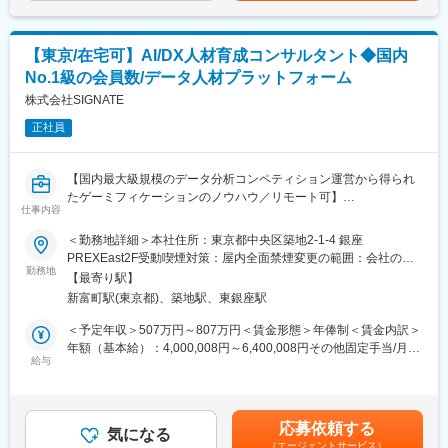
組織構成は課長のほか、主任3名、課員8名です。
近年は、内水氾濫対策、ストックマネジメント計画、台帳やGISデ
変更の範囲：会社の定める業務
ータ作成の業務が増加しています。
【東京/在宅可】AI/DX人材育成コンサルタント◆国内
No.1級の会員数/データ人材プラットフォーム
■当社の魅力：
当社は、宇宙から地上まで最新の機材を活用して空間情報を収
株式会社SIGNATE
集、分析やサービス提供までをワンストップで事業展開していま
正社員
す。
自動走行システムの実現に向けた自動走行用の地図の試作構築に
関する業務を内閣府から受託する等、国を挙げた自動走行の取組
【国内最大級規模のデータ分析コンペティション運営から得られ
みにも参画。また、物流の効率化、経営戦略や事業継続計画の策
たゲーミフィケーションのノウハウ／リモート可】
定に、「空間情報」は欠かせず、膨大な地図データと各種の情報
仕事内容
をGIS（地理情報システム）で処理し、企業が抱える様々な課題を
＜ミッション＞
＜勤務地詳細＞本社住所：東京都中央区築地2-1-4 銀座
解決しています。
顧客のDX推進を「人材」と「実務」の両面から支援し、内製化
PREXEast2F受動喫煙対策：屋内全面禁煙変更の範囲：会社の定
（自走）を実現することがミッションです。SIGNATEは、これま
勤務地
める事業所（リモートワーク含む）
変更の範囲：会社の定める業務
【最寄り駅】
で培ってきたPBL（課題解決型学習）教材開発の知見や、国内最
新富町駅(東京都)、築地駅、東銀座駅
大級規模のデータ分析コンペティション運営から得られたゲーミ
フィケーションのノウハウを強みとしています。これらを武器
＜予定年収＞507万円～807万円＜賃金形態＞年俸制＜賃金内訳＞
に、より実践的かつ現場で活躍できる人材育成を目指していま
年額（基本給）：4,000,008円～6,400,008円その他固定手当/月：
す。そのためには、教える側自身にも実際のプロジェクト推進経
給与
5,000円固定残業手当/月：84,600円～134,588円（固定残業時間
験が必要不可欠です。教材開発・講師のみならず、顧客のDX推進
30時間0分/月）超過した時間外労働の残業手当は追加支給＜月額
プロジェクト（実務）にも参画し、現場で得た課題解決のナレッ
＞422,934円～672,922円（12分割）（一律手当を含む）＜昇給有
ジを教育へ還元していただきます。
無＞有＜残業手当＞有＜給与補足＞※経験・能力を考慮の上、当社
応募依頼する
気になる
規定により優遇・年俸は目安金額であり、選考を通じて変更とな
（エージェントサービス）