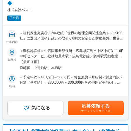
◆
■業務概要
株式会社パスコ
セールスとコンサルティングの両方を担い、建設業界向けDX・業
正社員
務改革支援を起点に顧客課題の抽出から提案、受注後対応までを
包括的に、4～5案件程度を並行して推進します。
～福利厚生充実◎／3年連続「世界の地理空間関連企業トップ100
〈業務詳細〉
社」に選出／国や行政との取引が8割の安定した財務基盤／世界
・地銀からのトスアップ情報を活用し、顧客との関係構築を通じ
仕事内容
17ヶ国に展開のグローバル企業～
て新規案件を獲得（顧客規模に応じてサービスまたはコンサルに
振り分け）
＜勤務地詳細＞中四国事業部住所：広島県広島市中区中町3-11 6F
建設コンサルタントとして、以下の業務をお任せいたします。
・受注後のプロジェクト対応
中町センタービル勤務地最寄駅：広島電鉄線／袋町駅受動喫煙対
勤務地
・顧客課題の抽出、業務改革提案（BPR）、DX推進支援
策：屋内全面禁煙変更の範囲：会社の定める事業所（リモートワ
【最寄り駅】
■業務内容：
・ツール選定やスクラッチ開発の検討、PM対応（開発は外注）
ーク含む）
袋町駅、中電前駅、本通駅
◎上下水道の台帳整備、企業会計業務などの対応
・顧客課題をもとにしたプロダクト開発や新規事業の企画に関与
◎下水道設計から資産評価・法適化移行支援まで、空間情報技術
※初回ヒアリング時に週1回程度の出張あり
＜予定年収＞410万円～580万円＜賃金形態＞月給制＜賃金内訳＞
を活用した調査、設計コンサルタント業務を提供します。
月額（基本給）：230,000円～330,000円その他固定手当/月：
給与
■やりがい
9,000円～34,000円＜月給＞239,000円～364,000円＜昇給有無＞
■推奨資格：
建設業界のDX推進を通じ、地方企業の生産性向上や人手不足解消
有＜残業手当＞有＜給与補足＞※勤務地、世帯状況、経験・スキル
◎技術士（上下水道）
に直接貢献。課題抽出から実装まで一貫して関わり、業界変革に
に応じ決定いたします。■その他固定手当：住宅手当■昇給：年1
◎技術士補
手触り感を持って携われる点が大きなやりがいです。
回（人事評価による）■賞与：年2回（業績により期末支給あり）
応募依頼する
◎ＲＣＣＭ
気になる
賃金はあくまでも目安の金額であり、選考を通じて上下する可能
（エージェントサービス）
■組織構成
性があります。月給(月額)は固定手当を含めた表記です。
■当社の魅力：
30歳前後中心（PM１、PL１、メンバー８）
当社は、宇宙から地上まで最新の機材を活用して空間情報を収
集、分析やサービス提供までをワンストップで事業展開していま
■働き方