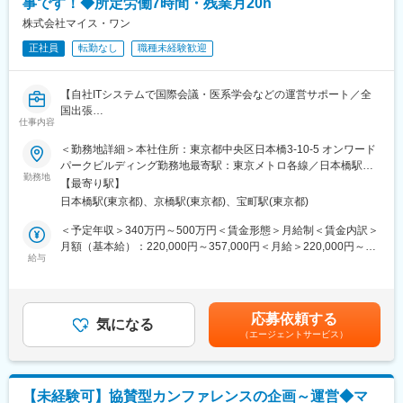
事です！◆所定労働7時間・残業月20h
・イベント当日の対応：登壇者のアテンド、リハーサル・本番の
進行サポート、ホスピタリティの提供
株式会社マイス・ワン
・部門間連携：営業・マーケティング・運営チームなど、社内関
正社員
転勤なし
職種未経験歓迎
係各所と連携したコンテンツ改善や集客への寄与
・効果測定と改善：実施後のアンケート分析や振り返り、次回に
向けたコンテンツのアップデート
【自社ITシステムで国際会議・医系学会などの運営サポート／全
※新規イベント立ち上げの際は、コンセプト策定や企画の初期フェ
国出張
ーズからコアメンバーとして参画します。
仕事内容
・現場で直接サポートした結果を得られる／1日7h勤務／月残業
20h程度】
＜勤務地詳細＞本社住所：東京都中央区日本橋3-10-5 オンワード
■キャリアパス：
パークビルディング勤務地最寄駅：東京メトロ各線／日本橋駅受
・まずは、コンテンツ企画設計／登壇者対応を中心に行います。
■企業概要
勤務地
動喫煙対策：屋内全面禁煙変更の範囲：会社の定める事業所（リ
・その後、キャリアの希望と社内の状況に合わせて、同部署の営
【最寄り駅】
同社は、国際会議や学術学会向けのITシステムを提供する企業で
モートワーク含む）
業やマーケティングなどへキャリアチェンジを視野に入れること
日本橋駅(東京都)、京橋駅(東京都)、宝町駅(東京都)
す。大手コンベンション企業のIT部門から独立し、イベント管理
も可能です。
アプリなどの自社サービスを展開。業界随一の実績を持ち、学術
＜予定年収＞340万円～500万円＜賃金形態＞月給制＜賃金内訳＞
領域を中心に社会的意義の高いプロジェクトを支えています。
月額（基本給）：220,000円～357,000円＜月給＞220,000円～
▼キャリアパス事例
給与
357,000円＜昇給有無＞有＜残業手当＞有＜給与補足＞■賞与：年
イベントサポート職にて入社→フロントポジションに異動
■具体的には：
2回（7・12月）■モデル年収・28歳（採用後3年目）年収400万円
イベントの企画は親会社や学会事務局が企画し、当社は必要なシ
（残業代：52.8万円/年) 理論年収約450万円・35歳（採用後10年
■組織のミッション・
ステムを担当し提供しております。
目）年収500万円（残業代：62.4万円/年) 理論年収約560万円・
・Event Business部のPurpose（存在目的）は、「イベント×テク
応募依頼する
（1）イベント準備期間
気になる
40歳（採用後15年目）年収600万円（管理職）賃金はあくまでも
ノロジーで、唯一無二の出会いの場を創り出し、世界中の人と企
（エージェントサービス）
・クライアントの要望ヒアリング、提案
目安の金額であり、選考を通じて上下する可能性があります。月
業に「ビジネスの起点」を提供し続ける」です。
・イベントシステムのディレクション
給(月額)は固定手当を含めた表記です。
・仲間と共に大規模イベントをゼロから創り上げる、ユニークな
・機材手配、準備
仕事です。
・システムのマニュアル作成
【未経験可】協賛型カンファレンスの企画～運営◆マ
（2）イベント開催時