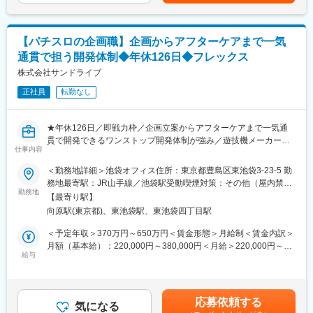
月給(月額)は固定手当を含めた表記です。
・収録クオリティ基準の維持・向上
■具体的には：
6.（将来的に）業務フロー改善・動画設計
・企画立案・遊技仕様検討
・収録プロセスの標準化・効率化の提案と実行、作業マニュア
【パチスロの企画職】企画からアフターケアまで一気
・ゲームフロー検討・演出抽せん仕様検討
ル・手順書の整備
通貫で担う開発体制◆年休126日◆フレックス
・企画書作成・各種仕様書作成
・より高品質で魅力的な動画コンテンツを実現するための動画設
・各種シート作成・リール配列／停止データ作成・申請書類作
株式会社サンドライブ
計・業務設計
成 他
・ディレクターとして講座コンテンツそのものの価値向上に貢献
正社員
転勤なし
■職場環境：
変更の範囲：会社の定める業務
当社には「三度の飯よりパチスロ・パチンコが好き」という熱い
★年休126日／即戦力枠／企画立案からアフターケアまで一気通
想いを持つメンバーが集結。常にプレイヤーの気持ちを大切に
貫で開発できるワンストップ開発体制が強み／遊技機メーカー出
し、どうすればより面白くなるかを考えながら開発に取り組んで
仕事内容
身者や開発職のベテランが数多く在籍／23年3月創設・事業成長
います。プロジェクトではスタッフ同士が自然に協力し合い、意
中フェーズ／フレックス★
＜勤務地詳細＞池袋オフィス住所：東京都豊島区東池袋3-23-5 勤
見を交わすことで信頼関係やチームワークが築かれる環境です。
務地最寄駅：JR山手線／池袋駅受動喫煙対策：その他（屋内禁煙
共通の「好き」でつながり、仲間と楽しみながら成長できる活気
■業務内容：
勤務地
（喫煙可能場所あり））変更の範囲：会社の定める事業所
ある職場が広がっています。
【最寄り駅】
遊技機（パチスロ）の企画立案から設計、制作、実装、申請書類
向原駅(東京都)、東池袋駅、東池袋四丁目駅
作成まで、協力会社様と連携を取りながら一連の開発業務を担う
■当社の強み：
当社にて、パチスロのゲーム企画職を即戦力として担っていただ
＜予定年収＞370万円～650万円＜賃金形態＞月給制＜賃金内訳＞
（1）ワンストップ開発体制…当社の最大の強みは、企画立案から
きます。
月額（基本給）：220,000円～380,000円＜月給＞220,000円～
アフターケアに至るまで、一気通貫で開発できるワンストップ開
現在、複数の制作プロジェクトが走っているため、入社後まずは
給与
380,000円＜昇給有無＞有＜残業手当＞有＜給与補足＞※前職での
発体制です。マーケティング分析に基づく企画提案から始まり、
いずれかのプロジェクトへ参画いただき、プロジェクトメンバー
経験等を考慮して決定します。■給与支給日：当月月末払い■賞
常により面白いものを追い求めて、全ての分野の開発者が部署の
と共に開発に従事いただきます。
与：年2回（夏／冬）会社業績、勤務実績を勘案して支給■昇給：
垣根を越えて一丸となり、制作を進めていきます。
年1回（4月）会社業績／勤務実績を勘案して実施賃金はあくまで
（2）規則を深く理解しゲームに反映させる技術…規則にただ縛ら
応募依頼する
■具体的には：
気になる
も目安の金額であり、選考を通じて上下する可能性があります。
れるのではなく、その範囲のなかで面白さを最大化し、魅力的な