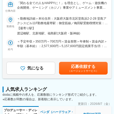
始休暇などの連続休暇の制度があります。有休取得率は70％を超
「関わる全ての人をHAPPYに！」を理念とし、ゲーム・遊技機の
エスカレーション対応。
えており、気兼ねなく休みを取れる職場です。
企画開発、ゲーミング（カジノ）事業やアミューズメント事業を
仕事内容
手掛ける当社にて、パチンコ開発における映像ディレクターとし
◆仕事の魅力
変更の範囲：会社の定める業務
て業務に携わっていただきます。
・キャラクターグッズや空間の魅力をダイレクトに形にでき、店
＜勤務地詳細＞本社住所：大阪府大阪市北区堂島浜2-2-28 堂島ア
舗でファンの熱狂やSNSでの反響を直接肌で感じられる環境で
クシスビル11F勤務地最寄駅：御堂筋線／梅田駅受動喫煙対策：屋
■職務内容：
勤務地
す。
内全面禁煙変更の範囲：会社の定める事業所
【最寄り駅】
・機種の映像企画、顧客折衝
・キャラクターをモチーフにしたメニューなど、細部までこだわ
渡辺橋駅、北新地駅、福島駅(大阪府・阪神線)
・工数管理、スケジュール管理
った企画をチームと連携して実現していく達成感があります。
・品質（映像のクオリティ）管理
・デザイナー、企画、店舗運営担当など、多くのメンバーを巻き
＜予定年収＞350万円～700万円＜賃金形態＞年俸制＜賃金内訳＞
・映像仕様書、制作指示書の作成
込みながらアイデアを形にする楽しさが味わえます。
年額（基本給）：2,577,600円～5,157,600円固定残業手当/月：
・外部協力会社との折衝、進行管理
給与
・入社後はOJTを中心に既存メンバーと案件を担当し、慣れてき
76,800円～153,600円（固定残業時間40時間0分/月）超過した時
■当社の特徴・強み：
たら裁量を持って進行をリードしていただきます。
間外労働の残業手当は追加支給＜月額＞291,600円～583,400円
・企画から開発まで一貫して請け負っているため、実績を残しや
（12分割）（一律手当を含む）＜昇給有無＞有＜残業手当＞有＜
すい環境です。
◆働きやすさも充実
給与補足＞※給与詳細は経験・スキルを考慮のうえ決定■昇給：年
応募依頼する
・1つのものをチームで創り上げていくことが多いため、アットホ
気になる
・完全週休2日制／年間休日120日以上。服装・髪型・ネイル自
1回■賞与：業績に応じて支給（標準2.0ヶ月）■インセンティブ：
（エージェントサービス）
ームな雰囲気で定着率の高い職場です。
由。
評価により基本給1～2ヶ月■年俸350万円～700万円※賞与、イン
・開発したものに納得できなければ、業務外でも納得できるまで
・通院・育児などに応じてリモートワーク併用可能。
センティブ、年間の実績・評価によって変動あり賃金はあくまで
挑戦したり、勉強会に参加したりと、向上心が高く勉強熱心な社
も目安の金額であり、選考を通じて上下する可能性があります。
員が多い職場です。
変更の範囲：会社の定める業務
月給(月額)は固定手当を含めた表記です。
人気求人ランキング
・自主的な発言、行動を重んじる社風です。
dodaに掲載中の求人を、応募数順にランキング形式でご紹介します。
■ワークライフバランス：
※応募数が同数の場合は、新着順に表示しています。
業界随一のホワイト企業を目指し、裁量労働制を導入し働く時間
を自分で設計したり、有給消化を奨励するなど様々な取り組みを
更新日：
2026/8/7（金）
しています。保険年金制度に関しても、雇用保険・労災保険・厚
プロデューサー・ディレ
ベンダ（ハードウェア・
生年金保険・健康保険等の各種保険に加えて、自分で資産を投資