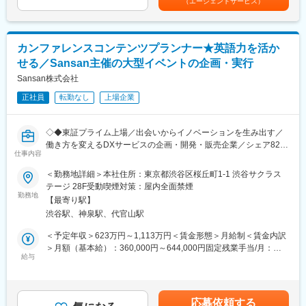
（エージェントサービス）
・企画立案
月給(月額)は固定手当を含めた表記です。
遊技機をつくる。そのために規則を研究してゲームの可能性を追
・遊技仕様検討
求するのと並行して情報を収集し、引き締めや緩和の流れを予測
・ゲームフロー検討
しています。このような独自のノウハウが、当社の開発を支える
・演出抽せん仕様検討
大きな力になっています。
カンファレンスコンテンツプランナー★英語力を活か
・企画書作成
せる／Sansan主催の大型イベントの企画・実行
・各種仕様書作成
変更の範囲：会社の定める業務
・各種シート作成
Sansan株式会社
・リール配列／停止データ作成
正社員
転勤なし
上場企業
・申請書類作成 他
■組織構成：
◇◆東証プライム上場／出会いからイノベーションを生み出す／
遊技機業界で経験を長く積んでいる豊富なスキルと知見を持った
働き方を変えるDXサービスの企画・開発・販売企業／シェア82%
メンバーが中心になって活躍しています。
仕事内容
以上の法人向け名刺管理サービスの「Sansan」等◇◆
また企画職以外の職種のメンバーも含め、常により面白いものを
＜勤務地詳細＞本社住所：東京都渋谷区桜丘町1-1 渋谷サクラス
追い求めて、全ての分野の開発者が部署の垣根を越えて「チーム
【業務内容】
テージ 28F受動喫煙対策：屋内全面禁煙
一丸」となり、制作を進めていきます。
ブランドエクスペリエンス部に所属し、当社が主催するさまざま
勤務地
【最寄り駅】
なビジネスカンファレンスやイベントにおけるコンテンツの企
■当社の強み：
渋谷駅、神泉駅、代官山駅
画、スピーカーの選定・招請などを担当します。担当するビジネ
（1）ワンストップ開発体制…当社の最大の強みは、企画立案から
スカンファレンスやイベントについては、1000名～2000名以上の
＜予定年収＞623万円～1,113万円＜賃金形態＞月給制＜賃金内訳
アフターケアに至るまで、一気通貫で開発できるワンストップ開
来場が見込まれるような大規模なプロジェクトを想定していま
＞月額（基本給）：360,000円～644,000円固定残業手当/月：
発体制です。マーケティング分析に基づく企画提案から始まり、
す。
給与
85,000円～151,000円（固定残業時間30時間0分/月）超過した時
常により面白いものを追い求めて、全ての分野の開発者が部署の
間外労働の残業手当は追加支給＜月給＞445,000円～795,000円
垣根を越えて一丸となり、制作を進めていきます。
▼担当する業務（一部）
（一律手当を含む）＜昇給有無＞有＜残業手当＞有＜給与補足＞※
（2）規則を深く理解しゲームに反映させる技術…規則にただ縛ら
・カンファレンスやイベントにおける各種コンテンツの企画
経験、能力等に応じて個別に決定します。■昇給：年1回（6月）■
れるのではなく、その範囲のなかで面白さを最大化し、魅力的な
応募依頼する
・スピーカーの選定、招請（海外スピーカーを含む）