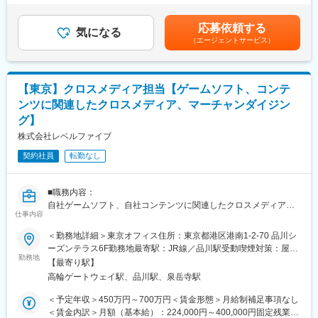
YouTube動画を中心とした映像ディレクション・制作全般をお任
律手当を含む）＜昇給有無＞有＜残業手当＞有＜給与補足＞※ご経
リエイティブ力と映像制作技術力、グローバルオペレーションな
せします。
験・キャリア及び前職での給与水準等を踏まえて決定（応相談可
どをゲーム関連事業に活かし、さらに事業領域を広げることを目
応募依頼する
◇動画編集・ 映像演出・エディット
気になる
能）昇給:年2回(4月・10月)賞与:年2回(4月・10月)賃金はあくまで
指しております。
（エージェントサービス）
企画意図を汲んだカット割り、テンポ感の設計、オフラインから
も目安の金額であり、選考を通じて上下する可能性があります。
オンライン（テロップ・エフェクト・MA等）にいたる一連の編集
月給(月額)は固定手当を含めた表記です。
変更の範囲：会社の定める業務
ディレクションおよび実務
◇クオリティ管理
【東京】クロスメディア担当【ゲームソフト、コンテ
動画素材の整理・選定、コンテンツ全体のクオリティコントロー
ンツに関連したクロスメディア、マーチャンダイジン
ル
グ】
◇撮影ディレクション
スタジオ等での動画撮影における、構図の決定や音声・照明など
株式会社レベルファイブ
のテクニカル領域のコントロール・実務
契約社員
転勤なし
■企業概要
私たちは、「便利」で「楽しい」サービス提供することを目指
■職務内容：
し、「利用者に最も近いソフトウェアを提供し、より豊かな社会
自社ゲームソフト、自社コンテンツに関連したクロスメディア、
を実現する。」というミッションを掲げています。最大の強みで
仕事内容
マーチャンダイジング業務全般。
ある「時代の変化に合わせたスピーディーなサービス開発力」と
▼具体的には、下記業務をお任せします。
「優秀な人材を揃えた運営力」を備え、技術の進歩による環境変
＜勤務地詳細＞東京オフィス住所：東京都港区港南1-2-70 品川シ
・クロスメディア展開を主としたTVアニメ、映画などの製作委員
化を観測してチャンスを捉え、様々な技術を「利用者に最も近い
ーズンテラス6F勤務地最寄駅：JR線／品川駅受動喫煙対策：屋内
会、宣伝委員会の業務
勤務地
ソフトウェア」として提供し、利用者、社会をはじめとするあら
全面禁煙変更の範囲：会社の定める事業所
【最寄り駅】
・クロスメディア展開の企画・実施、および社内外との連携、商
ゆるステークホルダーへ貢献すべく一丸となって取り組んで「誰
高輪ゲートウェイ駅、品川駅、泉岳寺駅
品化/マンガ/アニメ/映画/タイアップ等の監修、版権管理
でも」「簡単に使うことができる」toC向けの数々のサービスを世
・ライセンシーや広告代理店の窓口となり、社内の各セクション
の中に出していきます。
＜予定年収＞450万円～700万円＜賃金形態＞月給制補足事項なし
（制作／宣伝／広報／営業）と連動してのマーチャンダイジング
＜賃金内訳＞月額（基本給）：224,000円～400,000円固定残業手