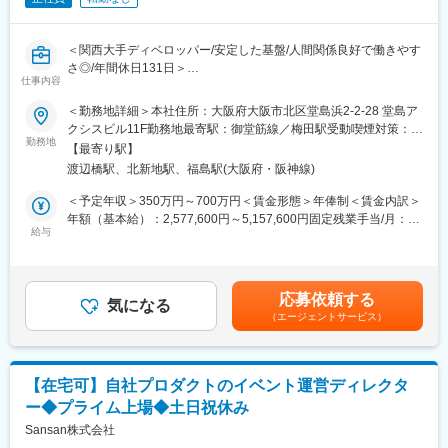
＜関西大手ディベロッパー/安定した基盤/人間関係良好で働きやす
さ◎/年間休日131日＞
仕事内容
「関わる全ての人をHAPPYに！」を理念とし、ゲーム・遊技機の
企画開発、ゲーミング（カジノ）事業やアミューズメント事業を
＜勤務地詳細＞本社住所：大阪府大阪市北区堂島浜2-2-28 堂島ア
手掛ける当社にて、ぱちんこ及びパチスロ開発における映像ディ
クシスビル11F勤務地最寄駅：御堂筋線／梅田駅受動喫煙対策：屋
レクターとして業務に携わっていただきます。
勤務地
内全面禁煙変更の範囲：会社の定める事業所
【最寄り駅】
渡辺橋駅、北新地駅、福島駅(大阪府・阪神線)
■職務内容：
・機種の映像企画、顧客折衝
＜予定年収＞350万円～700万円＜賃金形態＞年俸制＜賃金内訳＞
・工数管理、スケジュール管理
年額（基本給）：2,577,600円～5,157,600円固定残業手当/月：
・品質（映像のクオリティ）管理
給与
76,800円～153,600円（固定残業時間40時間0分/月）超過した時
・映像仕様書、制作指示書の作成
間外労働の残業手当は追加支給＜月額＞291,600円～583,400円
・外部協力会社との折衝、進行管理
（12分割）（一律手当を含む）＜昇給有無＞有＜残業手当＞有＜
給与補足＞※給与詳細は経験・スキルを考慮のうえ決定■昇給：年
応募依頼する
■当社の特徴・強み：
気になる
1回■賞与：業績に応じて支給（標準2.0ヶ月）■インセンティブ：
（エージェントサービス）
＜安定した基盤＞
評価により基本給1～2ヶ月■年俸350万円～700万円※賞与、イン
企画から開発まで一貫して請け負っており、ゲーム事業では30年
センティブ、年間の実績・評価によって変動あり賃金はあくまで
以上、遊技機事業では20年以上の開発実績があります。現在250
も目安の金額であり、選考を通じて上下する可能性があります。
タイトル以上の作品があり、ホールに行けば必ず並んでいるヒッ
月給(月額)は固定手当を含めた表記です。
【在宅可】自社プロダクトのイベント運営ディレクタ
ト機種を量産しています！
ー◆プライム上場◆土日祝休み
リピート発注から新規まで多数のクライアントからお声がけいた
だいています。
Sansan株式会社