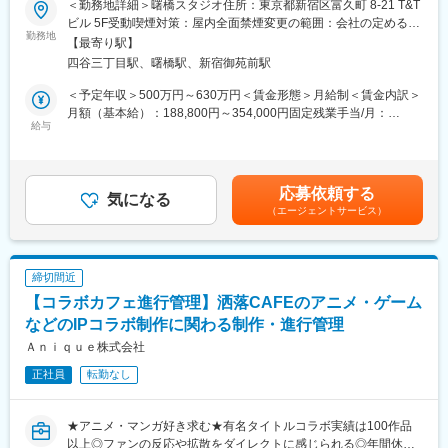
しております。
＜勤務地詳細＞曙橋スタジオ住所：東京都新宿区富久町 8-21 T&T
遊技機（ぱちんこ・パチスロ）映像制作のプロジェクトマネージ
ビル 5F受動喫煙対策：屋内全面禁煙変更の範囲：会社の定める事
ャーとして
勤務地
【スキル向上の取り組み】
業所（リモートワーク含む）
【最寄り駅】
・受注発注の見積、契約対応
当スタジオでは、デザイン＆イラストスキルを伸ばすための環境
四谷三丁目駅、曙橋駅、新宿御苑前駅
・受注先発注先の折衝
を整えております。
・社内社外アサイン確保、調整（外注確保も含む）
「チームデイリー通話（オンライン）」
＜予定年収＞500万円～630万円＜賃金形態＞月給制＜賃金内訳＞
・プロジェクトの損益確保
「スキルを共有し合う勉強会の開催（オンライン）」
月額（基本給）：188,800円～354,000円固定残業手当/月：
・プロジェクトのスケジュール作成、進行管理
給与
「定期的なチーム出社でテクニックを教え合う（対面）」など、
51,200円～96,000円（固定残業時間35時間0分/月）超過した時間
個人だけでなくスタジオ全体で切磋琢磨できる取り組みを実施し
外労働の残業手当は追加支給＜月給＞240,000円～450,000円（一
■使用ツール
ております。
律手当を含む）＜昇給有無＞有＜残業手当＞有＜給与補足＞※賞与
・オフィスツール：Google Workspace、Microsoft Office
支給対象の場合、想定年収（理論年収）には理論賞与を含める※給
応募依頼する
・タスク管理ツール：Redmine
気になる
【リモートワーク制度の導入】
与レンジは目安です。スキル・ご経験により優遇させて頂きま
（エージェントサービス）
・チャットツール：Chatwork、Slack、Teams
当スタジオではリモートワーク制度（在宅勤務）を実施しており
す。■賞与：あり■昇給：あり賃金はあくまでも目安の金額であ
※いずれもプロジェクトによります。またChatGPTやStable
ます。
り、選考を通じて上下する可能性があります。月給(月額)は固定手
DiffusionなどのAIツールも状況に応じて使用可能です。
※入社後のOJT期間には一定の出社期間有り。先輩デザイナーが対
当を含めた表記です。
面で丁寧に指導いたしますので、業界経験が浅く不安な方も安心
締切間近
■組織構成
して就業いただけます。
【コラボカフェ進行管理】洒落CAFEのアニメ・ゲーム
GM1名 AM1名 M1名 C4名 メンバー30名前後
などのIPコラボ制作に関わる制作・進行管理
■働き方
■部署について
原則として勤続3年で3日間、勤続5年で5日間、連続して休暇を取
Ａｎｉｑｕｅ株式会社
2Dイラスト・衣装制作・アバター制作に力を入れているスタジオ
ることができます。リフレッシュ休暇以外にも夏季休暇、年末年
正社員
転勤なし
です。
始休暇などの連続休暇の制度があります。有休取得率は70％を超
えており、気兼ねなく休みを取れる職場です。
■部署の魅力
★アニメ・マンガ好き求む★有名タイトルコラボ実績は100作品
【在籍デザイナーの技術力】
変更の範囲：会社の定める業務
以上◎ファンの反応や拡散をダイレクトに感じられる◎年間休日