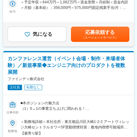
・Eightが主催する各種大型イベント（Eight EXPO、Climbers、
＜予定年収＞644万円～1,062万円＜賃金形態＞月給制＜賃金内訳
Startup JAPAN EXPO、DX CAMP、Meets など）や、今後立ち上
＞月額（基本給）：356,000円～575,000円固定残業手当/月：
がる新規イベントにおいて、以下の業務を推進します。
給与
98,000円～158,000円（固定残業時間35時間0分/月）超過した時
・コンテンツ企画の立案：イベントコンセプトに基づいたテーマ
間外労働の残業手当は追加支給＜月給＞454,000円～733,000円
設計、セッション構成の企画
（一律手当を含む）＜昇給有無＞有＜残業手当＞有＜給与補足＞※
・登壇者のリサーチ・選定：テーマに合致する国内外の企業
給与詳細は、経験・能力を考慮した上で決定します。■昇給：年1
応募依頼する
CXO、起業家、トップランナー、有識者のリサーチ
気になる
回（6月）■賞与：年2回（1月／7月）賃金はあくまでも目安の金
（エージェントサービス）
・出演打診および交渉：ターゲットとなる登壇者へのアプロー
額であり、選考を通じて上下する可能性があります。月給(月額)は
チ、出演依頼、条件調整（メール・オンライン・対面）
固定手当を含めた表記です。
・セッション構築：登壇者との事前打ち合わせを通じたセッショ
ン内容のブラッシュアップ、進行シナリオの設計サポート
カンファレンス運営（イベント会場・制作・来場者体
・部門間連携：営業・マーケティング・運営チームなど、社内関
験）／新規事業◆エンジニア向けのプロダクトを複数
係各所と連携したコンテンツ改善や集客への寄与
展開
・イベント当日の運営：登壇者のアテンド、リハーサル・本番の
進行サポート、ホスピタリティの提供
ファインディ株式会社
・効果測定と改善：実施後のアンケート分析や振り返り、次回に
正社員
転勤なし
向けたコンテンツのアップデート
※新規イベント立ち上げの際は、ゼロベースでのコンセプト策定や
企画の初期フェーズからコアメンバーとして参画していただきま
■本ポジションの魅力点
す。
（1）0→1の事業立ち上げに関われる！
仕事内容
既存事業に続く第4の柱として、カンファレンス事業を牽引するポ
■当ポジションの魅力：
ジションです。
・数千～数万人規模を動員する、国内最大級のビジネスイベント
＜勤務地詳細＞本社住所：東京都品川区大崎1-2-2 アートヴィレッ
（2）日本の技術者に“世界の最前線”を届ける！
の根幹（コンテンツ企画）を担うダイナミズムを味わえます。
ジ大崎セントラルタワー5F受動喫煙対策：敷地内喫煙可能場所あ
海外の最新技術や働き方を日本に紹介し、業界全体のレベルアッ
勤務地
・Eightが保有する名刺データや強固なビジネスネットワークとい
り変更の範囲：会社の定める事業所（リモートワーク含む）
【最寄り駅】
プに貢献できます。