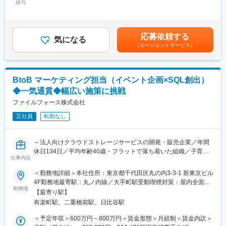
全体計画、およびスケジュール管理
給与
■サービス
当/月：56,000円～100,000円（固定残業時間30時間0分/月）超過
・自社コンテンツのイベントの企画立案・スケジュール管理・機
【一般消費者向け事業】
した時間外労働の残業手当は追加支給＜月給＞280,000円～
材管理・映像制作進行・設営撤去立会い・実施・運営などの業務
・ライブ動画配信サービス「ふわっち」
500,000円（一律手当を含む）＜昇給有無＞有＜残業手当＞有＜
・イベント等で使用するためのノベルティの企画立案・制作進行
・VTuber事業
給与補足＞※給与詳細は、能力・経験を考慮の上、社内規程により
応募依頼する
・マーケティングリサーチの実施・分析
気になる
・飲食予約代行サービス「Pecotter」
優遇いたします。■昇給：あり（社内規程による）■賞与：あり
（エージェントサービス）
・海外クロスメディア窓口
・バーチャル音楽ライブ配信アプリ「topia」
（社内規程による）賃金はあくまでも目安の金額であり、選考を
【自治体向け・企業向け事業】
通じて上下する可能性があります。月給(月額)は固定手当を含めた
■職務の魅力：
プログラミング専用パソコン「IchigoJam」
表記です。
・「妖怪ウォッチ」をはじめとして、「レイトン」「イナズマイ
オープンデータ活用プラットフォーム「odp」
BtoB マーケティング担当（イベント企画×SQL創出）
レブン」「ダンボール戦機」「二ノ国」「ファンタジーライフ」
◆一気通貫◆幅広い施策に挑戦
「スナックワールド」等のゲームソフトの企画／制作／販売およ
変更の範囲：会社の定める業務
び、そこから生まれる様々なエンターテインメントビジネスを手
ファイルフォース株式会社
掛ける同社。それらのプロモーション及び商品企画に関わるのが
正社員
転勤なし
クロスメディアポジションのミッションです。
同ポジションで大切なことは、自社や作品の魅力を存分に語れる
ことです。経験も大事ですが、何よりゲームやエンターテインメ
～法人向けクラウドストレージサービスの開発・販売企業／年間
ントコンテンツに興味がある方、同社作品や関連作品への興味関
休日134日／平均年齢40歳・フラットで落ち着いた組織／子育て
心の高い方、熱意を持って取り組める方を求めています。
仕事内容
中の社員も多数活躍／裁量大～
＜勤務地詳細＞本社住所：東京都千代田区丸の内3-3-1 新東京ビル
変更の範囲：会社の定める業務
■業務内容
4F勤務地最寄駅：丸ノ内線／大手町駅受動喫煙対策：屋内全面禁
・オンライン、オフラインのイベント企画・運営（年に数回、地
勤務地
煙変更の範囲：会社の定める事業所（リモートワーク含む）
【最寄り駅】
方出張あり）
有楽町駅、二重橋前駅、日比谷駅
・マーケティング施策の企画・実行・効果測定・改善
・施策実行に伴う社内外関係者との調整、実行体制の構築
＜予定年収＞600万円～800万円＜賃金形態＞月給制＜賃金内訳＞
・MA・CRMなどを活用したリード管理やシナリオ設計