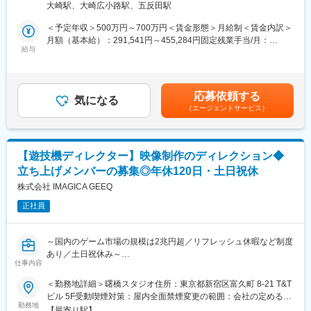
う「独自のアセット」を最大限に活用し、他社には真似できない
大崎駅、大崎広小路駅、五反田駅
（3）2025年からは海外展開もスタート！
圧倒的な「出会い」を起点としたイベントづくりに挑戦できま
シンガポールなどでのカンファレンス開催を予定。日本発の技術
す。
＜予定年収＞500万円～700万円＜賃金形態＞月給制＜賃金内訳＞
イベントを世界へ広げるチャンスです。
・各業界のトップランナー、著名な経営者や起業家など、第一線
月額（基本給）：291,541円～455,284円固定残業手当/月：
（4）22万人のエンジニア基盤を活かした唯一無二のイベント設
給与
で活躍する多様なリーダー層と直接コミュニケーションを取り、
125,125円～160,100円（固定残業時間45時間0分/月）超過した時
計！
共にコンテンツを創り上げる貴重な経験が得られます。
間外労働の残業手当は追加支給＜月給＞416,666円～615,384円
ファインディが持つ膨大なデータを活用し、来場者体験や企画の
・自身の企画やアサインした登壇者の熱量が、ダイレクトに参加
（一律手当を含む）＜昇給有無＞有＜残業手当＞有＜給与補足＞■
質を高められます。
者の満足度や行動変容（成果）につながる実感を持てます。
ご経験とスキルを考慮して決定します。賃金はあくまでも目安の
応募依頼する
（5）世界トップ企業のエンジニアと直接つながる！
気になる
金額であり、選考を通じて上下する可能性があります。月給(月額)
（エージェントサービス）
テスラ、Netflix、Spotify、Microsoft Researchなど、グローバル企
は固定手当を含めた表記です。
業の技術者が登壇するイベントを企画・運営できます。
変更の範囲：会社の定める業務
■当社の強み
【遊技機ディレクター】映像制作のディレクション◆
ファインディは、22万人以上のエンジニアデータを持つプラット
立ち上げメンバーの募集◎年休120日・土日祝休
フォームを運営しています。
この強みを活かして、カンファレンス事業でも唯一無二の体験と
株式会社 IMAGICA GEEQ
データ価値を提供していきます。
正社員
目指すのは、まず日本の100万人のエンジニアに届くイベント、
そして世界の技術者が集まる場。
その第一歩を担う「会場・制作・来場者体験」の責任者を募集し
～国内のゲーム市場の規模は2兆円超／リフレッシュ休暇など制度
ます。
あり／土日祝休み～
仕事内容
■具体的な仕事内容
IMAGICA GROUPの一員であるIMAGICA GEEQでは、遊技機事業
＜勤務地詳細＞曙橋スタジオ住所：東京都新宿区富久町 8-21 T&T
◎会場・制作物の管理
を拡大します。現在、業界経験が豊富な人材を中心に新たなチー
ビル 5F受動喫煙対策：屋内全面禁煙変更の範囲：会社の定める事
1,000人規模の大型会場の選定・契約・運営管理
ムを発足したので、そのスターティングメンバーとしてお迎えい
勤務地
業所（リモートワーク含む）
展示ブース、ノベルティ、パンフレットなどの制作ディレクショ
【最寄り駅】