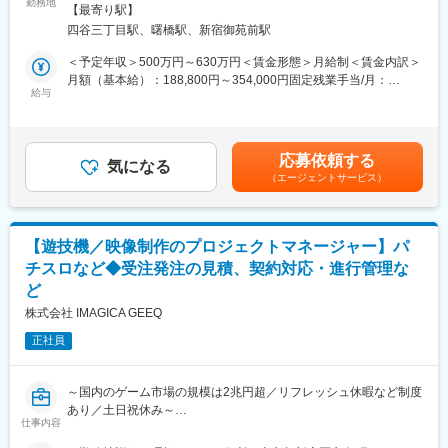
案、映像企画、映像制作指示書、仕様書作成等、現場スタッフへ
勤務地
業所（リモートワーク含む）
【最寄り駅】
の演出説明、受注先、発注先、社内の窓口等、幅広い業務をお願
■働き方
四谷三丁目駅、曙橋駅、新宿御苑前駅
いします。
原則として勤続3年で3日間、勤続5年で5日間、連続して休暇を取
経験に応じて遊技機ディレクター業務もおまかせいたします。
＜予定年収＞500万円～630万円＜賃金形態＞月給制＜賃金内訳＞
ることができます。リフレッシュ休暇以外にも夏季休暇、年末年
月額（基本給）：188,800円～354,000円固定残業手当/月：
始休暇などの連続休暇の制度があります。有休取得率は70％を超
■使用ツール
給与
51,200円～96,000円（固定残業時間35時間0分/月）超過した時間
えており、気兼ねなく休みを取れる職場です。
オフィスツール：Google Workspace、Microsoft Office
外労働の残業手当は追加支給＜月給＞240,000円～450,000円（一
タスク管理ツール：Redmine
律手当を含む）＜昇給有無＞有＜残業手当＞有＜給与補足＞※賞与
変更の範囲：会社の定める業務
チャットツール：Chatwork、Slack、Teams
支給対象の場合、想定年収（理論年収）には理論賞与を含める※給
応募依頼する
※いずれもプロジェクトによります。またChatGPTやStable
気になる
与レンジは目安です。スキル・ご経験により優遇させて頂きま
（エージェントサービス）
DiffusionなどのAIツールも状況に応じて使用可能です。
す。■賞与：あり■昇給：あり賃金はあくまでも目安の金額であ
り、選考を通じて上下する可能性があります。月給(月額)は固定手
■組織構成
当を含めた表記です。
GM1名 AM1名 M1名 C1名 メンバー7名前後
【遊技機／映像制作のプロジェクトマネージャー】パ
チスロなど◆受注発注の見積、契約対応・進行管理な
■部署について
ど
2Dイラスト・衣装制作・アバター制作に力を入れているスタジオ
です。
株式会社 IMAGICA GEEQ
正社員
■部署の魅力
【在籍デザイナーの技術力】
当スタジオのデザイナーはお客様の期待を超えるため「誰もが喜
～国内のゲーム市場の規模は2兆円超／リフレッシュ休暇など制度
ぶ”可愛さ＆かっこよさ”」を日々追求し、デザイン提案を行ってお
あり／土日祝休み～
ります。
仕事内容
クライアントからは高い評価をいただいており、現在依頼が増加
■業務内容