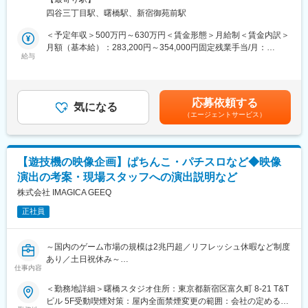
たします。ご応募をお待ちしております。
ン
四谷三丁目駅、曙橋駅、新宿御苑前駅
イベントコンセプトに沿ったデザイン・映像・空間演出の企画
■業務内容
＜予定年収＞500万円～630万円＜賃金形態＞月給制＜賃金内訳＞
当社では、遊技機（ぱちんこ・パチスロ）の映像制作、液晶にお
月額（基本給）：283,200円～354,000円固定残業手当/月：
◎来場者体験の向上
ける映像コンセプト策定から演出企画、デザイン素材制作、オー
給与
76,800円～96,000円（固定残業時間35時間0分/月）超過した時間
イベント当日の現場指揮、タイムスケジュール管理
サリング、コンポジット、液晶表示制御（サブサブ）まで対応し
外労働の残業手当は追加支給＜月給＞360,000円～450,000円（一
受付・誘導・ホスピタリティ設計（QRコード受付、動線設計な
ています。
律手当を含む）＜昇給有無＞有＜残業手当＞有＜給与補足＞※賞与
ど）
その中で遊技機ディレクターとして、下記業務をお願いします。
支給対象の場合、想定年収（理論年収）には理論賞与を含める※給
来場者の質問・要望への対応体制の構築
応募依頼する
気になる
与レンジは目安です。スキル・ご経験により優遇させて頂きま
（エージェントサービス）
■業務詳細
す。■賞与：あり■昇給：あり賃金はあくまでも目安の金額であ
◎トラブル対応
◎遊技機映像のディレクション
り、選考を通じて上下する可能性があります。月給(月額)は固定手
想定外の事態に備えた事前準備と、当日の柔軟な対応
◎映像制作に関わる社内外の折衝・調整
当を含めた表記です。
◎映像企画、映像提案
■当社について
【遊技機の映像企画】ぱちんこ・パチスロなど◆映像
◎進捗管理、コスト管理
・エンジニアに特化した事業モデルで急成長中！
演出の考案・現場スタッフへの演出説明など
ファインディは、エンジニアのスキルを可視化する独自の技術
■使用ツール
株式会社 IMAGICA GEEQ
「Findyスコア」を活用し、転職・フリーランス・SaaSなど複数
オフィスソフト：Google Workspace、Microsoft Office
の事業を展開。エンジニアにとって本当に価値あるサービスを提
正社員
タスク管理ツール：Redmine
供しています。
チャットツール：Chatwork、Slack、Teams
変更の範囲：会社の定める業務
～国内のゲーム市場の規模は2兆円超／リフレッシュ休暇など制度
※いずれもプロジェクトによります。またPhotoshopや、ChatGPT
あり／土日祝休み～
やStable DiffusionなどのAIツールも状況に応じて使用可能です
仕事内容
■業務内容
＜勤務地詳細＞曙橋スタジオ住所：東京都新宿区富久町 8-21 T&T
■組織構成
遊技機（ぱちんこ・パチスロ）映像制作における映像演出の考
ビル 5F受動喫煙対策：屋内全面禁煙変更の範囲：会社の定める事
開発部 制作管理グループ(約10名)