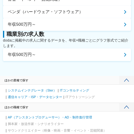
ベンダ（ハードウェア・ソフトウェア）
年収500万円～
職業別の求人数
dodaに掲載中の求人に関するデータを、年収×職種ごとにグラフ形式でご紹介
します。
年収500万円～
ほかの業種で探す
システムインテグレータ（SIer）
ITコンサルティング
通信キャリア・ISP・データセンター
ITアウトソーシング
ほかの職種で探す
AP（アシスタントプロデューサー）・AD・制作進行管理
脚本家・放送作家・シナリオライター
サウンドクリエイター（映像・映画・音響・イベント・芸能関連）