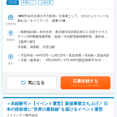
正社員
転勤なし
上場企業
＜アットホームな社風＞
1つのものをチームで創り上げていくことが多いため、アットホー
ムな雰囲気で定着率の高い職場です。開発したものに納得できな
□■制作会社出身の方大歓迎／主催者として、ゼロからイベントを
ければ、業務外でも納得できるまで挑戦したり、勉強会に参加し
創れる／キャリアパス・裁量◎□■
たりと、向上心が高く勉強熱心な社員が多い職場です。人の良さ
仕事内容
に魅力を感じてご入社される方が多いです！
■業務内容
＜勤務地詳細＞本社住所：東京都渋谷区桜丘町1-1 渋谷サクラス
◎主催するビジネスイベント「Eight EXPO」「Climbers」
テージ28F勤務地最寄駅：各線／渋谷駅受動喫煙対策：屋内全面
＜ワークライフバランス＞業界随意つのホワイト企業を目指して
「Startup JAPAN EXPO」「DX CAMP」や新規イベントの運営・
勤務地
禁煙変更の範囲：会社の定める事業所
います！
【最寄り駅】
ディレクションをリードします
・年間休日131日（夏休み、年末年始、推し活休暇、誕生日休
渋谷駅、神泉駅、代官山駅
◎このポジションが担うのは、販促のためのマーケティングイベ
暇）
ントの運営ではありません。イベントそのものを事業として成長
＜予定年収＞644万円～1,062万円＜賃金形態＞月給制＜賃金内訳
・裁量労働制を導入し働く時間を自分で設計。
させ、利益を生み出し、新しいビジネスの起点となる出会いの場
＞月額（基本給）：356,000円～575,000円固定残業手当/月：
・自分で資産を投資運用できる企業型確定拠出年金（401K）制度
を創る仕事です
給与
98,000円～158,000円（固定残業時間35時間0分/月）超過した時
※現場社員が「こんなに休めると思っていなかった」と言うほど休
間外労働の残業手当は追加支給＜月給＞454,000円～733,000円
みは取りやすいです。オンオフのバランス、家族との時間を大切
＜具体的な業務内容＞
（一律手当を含む）＜昇給有無＞有＜残業手当＞有＜給与補足＞※
にしています！
・リアルイベントの運営・施工ディレクション（準備段階から当
経験、能力等に応じて個別に決定します。■昇給：年1回（6月）■
応募依頼する
日まで、多数の協力会社と連携しながら、イベントを創り上げま
気になる
賞与：年2回（1月・7月）賃金はあくまでも目安の金額であり、
変更の範囲：会社の定める業務
（エージェントサービス）
す）
選考を通じて上下する可能性があります。月給(月額)は固定手当を
（1）会場選定～施工ディレクション・会場設計
含めた表記です。
（2）会場演出・ステージ演出
（3）運営体制構築
＜未経験可＞【イベント運営】新規事業立ち上げ／ 日
（4）会期中の全体指揮 等
本の技術者に“世界の最前線”を届けるイベント運営
・オンラインイベントの運営・施工ディレクション（準備段階か
ファインディ株式会社