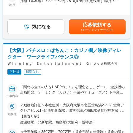
月額（基本給）：380,952円～510,476円固定残業手当/月：
・マーケティング活動を支えるオペレーションの設計・改善
給与
119,048円～159,524円（固定残業時間40時間0分/月）超過した時
間外労働の残業手当は追加支給＜月給＞500,000円～670,000円
■施策例
（一律手当を含む）＜昇給有無＞有＜残業手当＞有賃金はあくま
・展示会、イベント、ウェビナーの企画・運営（必須経験）
でも目安の金額であり、選考を通じて上下する可能性がありま
応募依頼する
・SEO施策、オウンドメディアの運用
気になる
す。月給(月額)は固定手当を含めた表記です。
（エージェントサービス）
・サービスサイトの改善、コンテンツ企画・制作（ホワイトペー
パー・導入事例など）
・リードフォロー（ナーチャリング、クオリフィケーション）
・MA/CRMなどのツールの設計・構築・運用
【大阪】パチスロ：ぱちんこ：カジノ機／映像ディレ
クター ワークライフバランス◎
■利用システム
Zoho
Ｗｉｎｎｉｎｇ Ｅｎｔｅｒｔａｉｎｍｅｎｔ Ｇｒｏｕｐ株式会社
正社員
転勤なし
■補足
ご入社後は、イベント（主にオフライン）の企画・運営を中心に
ご担当いただく予定です。
「関わる全ての人をHAPPYに！」を理念とし、ゲーム・遊技機の
その後は、ご本人のご志向やスキル・経験に応じて、他のマーケ
企画開発、ゲーミング（カジノ）事業やアミューズメント事業を
ティング施策（コンテンツ制作、ウェビナー、ナーチャリング、
仕事内容
手掛ける当社にて、パチスロ開発における映像ディレクターとし
MA/CRMなど）もお任せしていきます。
て業務に携わっていただきます。
＜勤務地詳細＞本社住所：大阪府大阪市北区堂島浜2-2-28 堂島ア
展示会やオフラインのイベント開催時は、地方出張の可能性があ
クシスビル11F勤務地最寄駅：御堂筋線／梅田駅受動喫煙対策：屋
ります。（急な出張はありません）
■職務内容：
勤務地
内全面禁煙変更の範囲：会社の定める事業所
また、イベント前は繁忙期となり、MAXで月40H程度の残業が発
【最寄り駅】
・機種の映像企画、顧客折衝
生する可能性があります。
渡辺橋駅、北新地駅、福島駅(大阪府・阪神線)
・工数管理、スケジュール管理
（平常時は月10～20H程度です）
・品質（映像のクオリティ）管理
＜予定年収＞350万円～700万円＜賃金形態＞年俸制＜賃金内訳＞