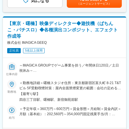
気になる
賞与：年2回（1月・7月）賃金はあくまでも目安の金額であり、
遊技機をつくる。そのために規則を研究してゲームの可能性を追
（エージェントサービス）
・セッション以外の各種イベントコンテンツの企画・実行
選考を通じて上下する可能性があります。月給(月額)は固定手当を
求するのと並行して情報を収集し、引き締めや緩和の流れを予測
含めた表記です。
しています。このような独自のノウハウが、当社の開発を支える
▼担当するカンファレンスやイベントの例
大きな力になっています。
Sansan Innovation Summit
【東京・曙橋】映像ディレクター◆遊技機（ぱちん
Sansan Evolution Week
変更の範囲：会社の定める業務
こ・パチスロ）◆各種演出コンポジット、エフェクト
Sansan Innovation Project
作成等
※ 個人の特性やキャリア・経験などを踏まえて、プロジェクトご
株式会社 IMAGICA GEEQ
とに担当を決めています。
正社員
5名以上採用
【本ポジションの魅力】
・コンテンツ企画から登壇者の選定・招請、実行まで包括的に携
～IMAGICA GROUPでゲーム事業を担う／年間休日120日／土日
わるため、これまでに培った能力や経験を存分に発揮することが
祝休み～
できます。
仕事内容
■業務内容：
・自社が主催する大規模なイベントを担当するため、自身が関わ
＜勤務地詳細＞曙橋スタジオ住所：東京都新宿区富久町 8-21 T&T
遊技機（ぱちんこ・パチスロ）の映像制作を行います。
ったプロジェクトが最終的に事業貢献を果たすところまでクオリ
ビル 5F受動喫煙対策：屋内全面禁煙変更の範囲：会社の定める事
映像制作、各種演出のコンポジット、エフェクトの作成等、自身
勤務地
ティーや効果を追求することができます。
業所（リモートワーク含む）
【最寄り駅】
のスキルを活かし、クリエイティブな表現を追求できます。
四谷三丁目駅、曙橋駅、新宿御苑前駅
・自社の社員が登壇するコンテンツを担当することもあるため、
■募集背景：
外部の登壇者や企業だけでなく、自社内のさまざまな部門と連携
＜予定年収＞360万円～600万円＜賃金形態＞月給制＜賃金内訳＞
新規プロジェクトの立ち上げ及び、既存プロジェクトのさらなる
しながら業務に取り組むことができます。
月額（基本給）：202,560円～354,000円固定残業手当/月：
クオリティ向上、組織強化を進めています。
給与
54,940円～96,000円（固定残業時間35時間0分/月）超過した時間
・所属部門には、デザイナーやコピーライターといったクリエイ
外労働の残業手当は追加支給＜月給＞257,500円～450,000円（一
■募集目的：