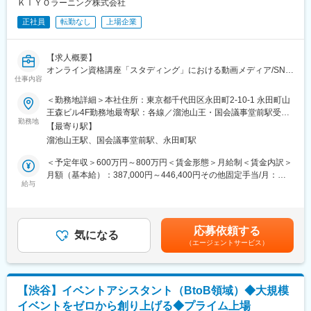
ＫＩＹＯラーニング株式会社
◇データ×イベントの最前線に立てる
■やりがい
「熱気」や「来場者数」といった感覚的な評価だけにとどまら
正社員
転勤なし
上場企業
・未経験歓迎！：企画～運営まで幅広く関われ、スキルを磨ける
ず、Eightの持つデータとテクノロジーを掛け合わせ、次世代のイ
環境です
ベント運営を、自らの手で前に進められる環境です
・創造力を活かせる仕事：どんな体験を届けるか、どうすれば次
【求人概要】
回も参加したくなるかを考える、クリエイティブな業務です
変更の範囲：会社の定める業務
オンライン資格講座「スタディング」における動画メディア/SNS/
・グローバル展開に関われるチャンス：2025年以降はシンガポー
仕事内容
記事コンテンツの編集責任者として、YouTube等の動画プラット
ルなど海外でもイベントを展開予定
フォームを中心に、企画方針の策定、番組開発、記事企画、制作
＜勤務地詳細＞本社住所：東京都千代田区永田町2-10-1 永田町山
・急成長スタートアップで裁量を持って働ける：若手でも事業責
ディレクション、社内外の専門家・講師・合格者・受講者との協
王森ビル4F勤務地最寄駅：各線／溜池山王・国会議事堂前駅受動
任者を目指せる環境です
働、公開後の分析・改善までを一気通貫でお任せします。
勤務地
喫煙対策：屋内全面禁煙変更の範囲：会社の定める事業所（リモ
【最寄り駅】
ートワーク含む）
■Findyについて
溜池山王駅、国会議事堂前駅、永田町駅
【業務詳細】
Findyは「挑戦するエンジニアのプラットフォームをつくる。」を
・ スタディングにおける動画メディア/SNSコンテンツの編集方
＜予定年収＞600万円～800万円＜賃金形態＞月給制＜賃金内訳＞
ビジョンに掲げ、エンジニアと企業のマッチング支援や、エンジ
針・コンテンツ戦略の策定
月額（基本給）：387,000円～446,400円その他固定手当/月：
ニア組織の課題を解決するSaaSを展開するスタートアップです。
・ 資格・キャリア領域における視聴者ニーズ、検索・SNSトレン
給与
20,000円～50,000円固定残業手当/月：93,080円～170,270円（固
2022年4月にはシリーズCラウンドで累計25億円の資金調達を完
ド、競合メディアの調査
定残業時間30時間0分/月）超過した時間外労働の残業手当は追加
了し、現在はIPO・グローバル展開を目指す事業拡大フェーズに突
・ YouTubeを中心とした番組/シリーズ企画の立案、構成設計、タ
支給＜月給＞500,080円～666,670円（一律手当を含む）＜昇給有
入しています。独自開発のアルゴリズムを活用し、エンジニアの
イトル・サムネイル方針の策定
無＞有＜残業手当＞有＜給与補足＞※ご経験に応じて決定※上記年
スキルや組織課題を可視化・分析。これにより、マッチング精度
応募依頼する
・ 講師、合格者、受講者、キャリアアドバイザー、社内の講座責
気になる
収に30～45時間/月分の固定残業代を含む（グレードによって異な
やマネジメントの質を高め、開発者体験（DX）を向上させていま
（エージェントサービス）
任者、外部有識者、実務家、士業、企業人事、採用担当者等との
る）■昇給：年1回/1月（但し、会社の業績、または個人の成績に
す。主力サービス『Findy』『Findy Freelance』は登録ユーザー
協働によるコンテンツ企画
より改定しない場合もあります）■インセンティブ：年1～2回
数10万人以上、導入企業750社以上と急成長中。今後はこの基盤
・ 社内外の専門家から知見を引き出すための論点設計、事前取
（業績・評価によって支給あり）賃金はあくまでも目安の金額で
を活かし、イベント事業でも唯一無二の体験と価値を提供してい
材、出演/寄稿依頼、ブリーフィング、ファクト確認
あり、選考を通じて上下する可能性があります。月給(月額)は固定
きます。
【渋谷】イベントアシスタント（BtoB領域）◆大規模
・ 動画の構成案、台本、質問項目、出演者ブリーフィングの作
手当を含めた表記です。
イベントをゼロから創り上げる◆プライム上場
成・監修