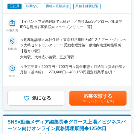
ら当日まで、多数の協力会社と連携しながら、イベントを創り上
正社員
転勤なし
職種未経験歓迎
業種未経験歓迎
げます）
（1）ステージ演出・進行指揮
（2）会場連携・当日運営準備
【イベント立案未経験でも歓迎！／自社SaaS／グローバル展開、
（3）会期中の全体指揮 等
IPOを目指す事業拡大フェーズ／リモート可】
仕事内容
400万人が利用する「Eight」を運営する事業部※『価値ある出会い
■募集背景
＜勤務地詳細＞本社住所：東京都品川区大崎1-2-2 アートヴィレッ
をつなぐ、名刺アプリ』
ファインディは、転職・フリーランス・SaaSの3事業を軸に、エ
ジ大崎セントラルタワー5F受動喫煙対策：敷地内喫煙可能場所あ
Eightは、アプリを開いて、誰にでも簡単にデジタル名刺を渡せま
ンジニア支援のプラットフォームとして急成長中です。事業間の
勤務地
り変更の範囲：会社の定める事業所（リモートワーク含む）
す。つながった相手の異動・転職などの情報が自動で更新され、
【最寄り駅】
シナジーを最大化し、非連続な成長を生み出すために新規事業を
近況をスマートに把握が可能
大崎駅、大崎広小路駅、五反田駅
立ち上げています。
■キャリアパス：
本ポジションでは、エンジニア会員基盤を活かしたイベント事業
＜予定年収＞500万円～700万円＜賃金形態＞月給制＜賃金内訳＞
本ポジションで培った経験を基盤に、イベントの企画営業、企画
において、新たな価値を創出するメンバーを募集します。未経験
月額（基本給）：273,666円～408,158円固定残業手当/月：
上流からマネジメントまで、キャリアの幅を広げることが可能で
でも挑戦できる環境です。
給与
143,000円～175,175円（固定残業時間45時間0分/月）超過した時
す
※日本の技術者に“世界の最前線”を届ける！
間外労働の残業手当は追加支給＜月給＞416,666円～583,333円
海外の最新技術や働き方を日本に紹介し、業界全体のレベルアッ
（一律手当を含む）＜昇給有無＞有＜残業手当＞有＜給与補足＞※
■本ポジションの魅力
プに貢献できます。
当社給与規定により、経験・スキル等を考慮した上で決定いたし
◇イベントを事業として担える
応募依頼する
気になる
ます。賃金はあくまでも目安の金額であり、選考を通じて上下す
単なる運営担当ではなく、事業を動かす当事者として視座を引き
（エージェントサービス）
■仕事内容
る可能性があります。月給(月額)は固定手当を含めた表記です。
上げられる環境です
エンジニア会員基盤を活用した新規イベントの企画・推進
◇主催者として、ゼロからイベントを創れる
海外登壇者を招いた技術イベントの運営
言われたものを形にするだけの役割ではありません。主催会社の
新規事業としてのイベントプラットフォームの構築
一員として、何を実現するイベントなのかを考え、企画意図を現
SNS×動画メディア編集長◆グロース上場／ビジネスパ
※オープンポジションのため、志向性に合わせた業務をお任せでき
場で形にしていきます。自分の判断と実行が、そのままイベント
ーソン向けオンライン資格講座展開◆125休日
ればと考えております。
の価値につながる手触りがあります