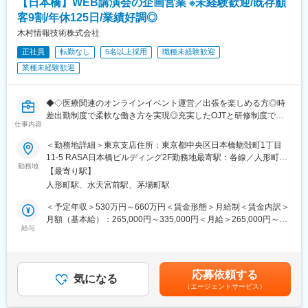
【日本橋】WEB講演会の企画営業 ※未経験歓迎/既存顧
また、これまでファインディが築いてきた26万人以上の基盤を活
変更の範囲：会社の定める業務
客9割/年休125日/業績好調◎
かして、まずは日本の140万人、そして世界のエンジニアプラッ
トフォームへの礎となるべく、唯一無二のデータを集めたカンフ
木村情報技術株式会社
ァレンス事業全般を担っていただきます。
正社員
転勤なし
5名以上採用
職種未経験歓迎
業種未経験歓迎
■業務詳細
・企画オーナーとして、コンセプト・ターゲット、開催意義など
の策定
◆◇医療関連のオンラインイベント運営／出張を楽しめる方◎時
・事業全体の予算設計、実績管理
差出勤制度で柔軟な働き方を実現◎充実したOJTと研修制度で安
・開催までの全体プロジェクトマネジメント
仕事内容
心スタート◇◆
・カンファレンスに紐づくイベント企画
※適性や志向性に合わせてお任せしていきます。
＜勤務地詳細＞東京支店住所：東京都中央区日本橋蛎殻町1丁目
■採用背景：
11-5 RASA日本橋ビルディング2F勤務地最寄駅：各線／人形町駅
当社は製薬会社や医療関係者向けにオンラインイベントを提供し
勤務地
■魅力：
受動喫煙対策：屋内全面禁煙変更の範囲：無
【最寄り駅】
ており業績が好調な中、組織強化のため新たなメンバーを募集し
◇スポンサー獲得を前提とした企画づくり、マネタイズの設計か
人形町駅、水天宮前駅、茅場町駅
ます。
ら関われる◇カンファレンスの立上、戦略立案～実行まで一気通
貫で担当
＜予定年収＞530万円～660万円＜賃金形態＞月給制＜賃金内訳＞
■業務内容：
◇業務を通し最新AI技術などの最先端テクノロジーの知見を深め
月額（基本給）：265,000円～335,000円＜月給＞265,000円～
製薬会社が医療関係者向けに行うWeb講演会を中心に、オンライ
給与
られ、日本のDX促進に貢献できる
335,000円＜昇給有無＞有＜残業手当＞有＜給与補足＞※経験・ス
ンイベントの企画・提案から開催準備、当日の運営までトータル
◇カンファレンスを通した新規サービス企画、唯一無二のデータ
キル等を考慮の上、規定により決定※別途時間外手当支給■昇給：
で携わっていただきます。具体的には以下の業務を担当していた
活用による新規ビジネス立上にも挑戦可能
年2回■賞与：年2回＜年収例＞530万円／入社2年目・20代600万
だきます。
◇スキルや経験、キャリアの方向性に合わせ、企画、営業、マー
円／入社4年目・20代後半660万円／入社6年目(リーダー想定)・
応募依頼する
◎ご提案：クライアントの課題やご要望のヒアリング、イベント
気になる
ケティングなど幅広く挑戦可能
30代前半賃金はあくまでも目安の金額であり、選考を通じて上下
（エージェントサービス）
の企画・提案、見積書作成
する可能性があります。月給(月額)は固定手当を含めた表記です。
◎開催前：お客様との打ち合わせ、社内への作業依頼、成果物の
■組織構成（プラットフォーム事業部）