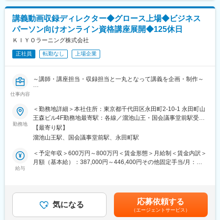
確認作業
全体：約30名
◎開催当日：リハーサル対応、会場設営、全体進行、アテンド
うち、カンファレンス担当は20名ほどが活躍しています。
講義動画収録ディレクター◆グロース上場◆ビジネス
◎開催後：お客様へ参加者アクセスのレポート提出
平均年齢：30代前半（新卒～40代まで幅広く在籍）
パーソン向けオンライン資格講座展開◆125休日
■担当するお客様：
ＫＩＹＯラーニング株式会社
変更の範囲：会社の定める全ての業務
製薬会社や医療関係者がクライアントで、既存顧客の割合が9割以
正社員
転勤なし
上場企業
上です。営業１人あたり4～5社のお客様を担当。(月に7～8件のイ
ベントを担当)
新規開拓は別部署で行うため一切ありません。
～講師・講座担当・収録担当と一丸となって講義を企画・制作～
■魅力：
仕事内容
【求人概要】
クライアントからの感謝の言葉を直接受ける機会が多く、医療の
講義動画の企画・収録から編集・完パケまでの制作フロー全体を
＜勤務地詳細＞本社住所：東京都千代田区永田町2-10-1 永田町山
発展に貢献できます。医療・Web・配信関連の知識やスケジュー
統括し、収録チームをリードするポジションです。
王森ビル4F勤務地最寄駅：各線／溜池山王・国会議事堂前駅受動
ル管理能力なども身に付き市場価値を高められます。
勤務地
喫煙対策：屋内全面禁煙変更の範囲：会社の定める事業所（リモ
【最寄り駅】
講師・講座担当と連携しながら収録が円滑に進むようチームを率
ートワーク含む）
■配属先：
溜池山王駅、国会議事堂前駅、永田町駅
いるとともに、高品質な講義動画を安定して制作できるようスタ
イベントコーディネート課に所属しメンバーは40名（男性19名、
ジオ機材の維持・管理も担っていただきます。
＜予定年収＞600万円～800万円＜賃金形態＞月給制＜賃金内訳＞
女性21名）平均年齢34歳。チーム制で業務を進行し、案件が重な
将来的には、動画コンテンツそのものの品質・魅力を高めるため
月額（基本給）：387,000円～446,400円その他固定手当/月：
った際にはチームで業務分担します。
の動画設計・業務設計にも携わっていただくことを期待していま
給与
20,000円～50,000円固定残業手当/月：93,080円～170,270円（固
す。
定残業時間30時間0分/月）超過した時間外労働の残業手当は追加
■働き方：
支給＜月給＞500,080円～666,670円（一律手当を含む）＜昇給有
＜出張について＞
【業務詳細】
無＞有＜残業手当＞有＜給与補足＞※ご経験に応じて決定※上記年
月６-７泊程度、全国への出張ありますが(東京6割／他4割)、各地
応募依頼する
1. 講義動画の収録～編集・完パケまでの制作フロー管理
気になる
収に30～45時間/月分の固定残業代を含む（グレードによって異な
でグルメや観光を楽しんで帰ってくることも可能です（日帰り・
（エージェントサービス）
・講義動画収録の進行管理・現場責任者
る）■月給制（賃金改定の機会：年1回、原則として毎年1月）■イ
宿泊／移動交通費・宿泊費・宿泊手当有）