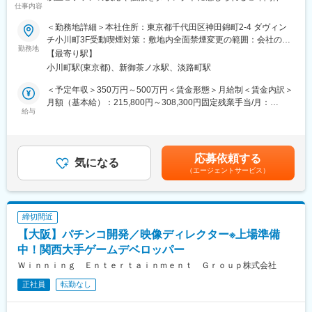
当スタジオのデザイナーはお客様の期待を超えるため「誰もが喜
仕事内容
120日／フレックス・在宅可
ぶ”可愛さ＆かっこよさ”」を日々追求し、デザイン提案を行ってお
ります。
＜勤務地詳細＞本社住所：東京都千代田区神田錦町2-4 ダヴィン
◆仕事内容
クライアントからは高い評価をいただいており、現在依頼が増加
チ小川町3F受動喫煙対策：敷地内全面禁煙変更の範囲：会社の定
Aniqueは、グッズ・カフェ・催事など多様な形でIPの世界観を表
勤務地
しております。
める事業所
【最寄り駅】
現するエンタメ企業です。
小川町駅(東京都)、新御茶ノ水駅、淡路町駅
本ポジションでは、新規事業であるコラボカフェ「洒落CAFE」に
【スキル向上の取り組み】
おいて、各IPとのコラボレーション案件を成功に導くための進行
当スタジオでは、デザイン＆イラストスキルを伸ばすための環境
＜予定年収＞350万円～500万円＜賃金形態＞月給制＜賃金内訳＞
管理を担っていただきます。
を整えております。
月額（基本給）：215,800円～308,300円固定残業手当/月：
新規店舗の立ち上げから拡大していくこのフェーズにおいて、企
給与
「チームデイリー通話（オンライン）」
75,900円～108,400円（固定残業時間45時間0分/月）超過した時
画決定からカフェオープンに至るまでの全体工程をコントロール
「スキルを共有し合う勉強会の開催（オンライン）」
間外労働の残業手当は追加支給＜月給＞291,700円～416,700円
し、ファンの熱狂を生み出す空間づくりを推進する重要な役割で
「定期的なチーム出社でテクニックを教え合う（対面）」など、
（一律手当を含む）＜昇給有無＞有＜残業手当＞有＜給与補足＞■
す。
個人だけでなくスタジオ全体で切磋琢磨できる取り組みを実施し
賃金改定：有り（会社の経営状況及び本人の能力により、随時改
応募依頼する
気になる
ております。
定する）■賞与：無し賃金はあくまでも目安の金額であり、選考を
（エージェントサービス）
＜主な業務内容＞
通じて上下する可能性があります。月給(月額)は固定手当を含めた
・コラボカフェ開催に向けた全体スケジュールの策定、および進
【リモートワーク制度の導入】
表記です。
行・タスク管理。
当スタジオではリモートワーク制度（在宅勤務）を実施しており
・版権元へのグッズやメニュー提案に伴う、各種監修・確認業務
ます。
締切間近
の進行管理。
※入社後のOJT期間には一定の出社期間有り。先輩デザイナーが対
【大阪】パチンコ開発／映像ディレクター※上場準備
・社内部署（企画、グッズ制作、デザイン、店舗開発・運営チー
面で丁寧に指導いたしますので、業界経験が浅く不安な方も安心
ム等）との連携・調整。
中！関西大手ゲームデベロッパー
して就業いただけます。
・クオリティチェック：制作物や店舗装飾がレギュレーションや
Ｗｉｎｎｉｎｇ Ｅｎｔｅｒｔａｉｎｍｅｎｔ Ｇｒｏｕｐ株式会社
コンセプトに沿っているかの確認。
■働き方
正社員
転勤なし
・イベント当日の現場サポート（店舗スタッフとの連携、オペレ
原則として勤続3年で3日間、勤続5年で5日間、連続して休暇を取
ーションの確認・改善など）。
ることができます。リフレッシュ休暇以外にも夏季休暇、年末年
・カスタマーサポートと連携した、お客様からの意見吸い上げや