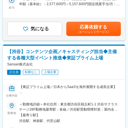
・映像仕様書、制作指示書の作成
年額（基本給）：2,577,600円～5,157,600円固定残業手当/月：
■組織体制
・外部協力会社との折衝、進行管理
給与
76,800円～153,600円（固定残業時間40時間0分/月）超過した時
プロダクトマーケティング部
■当社の特徴・強み：
間外労働の残業手当は追加支給＜月額＞291,600円～583,400円
部長1名、メンバー2名、デザイナー1名
・企画から開発まで一貫して請け負っているため、実績を残しや
（12分割）（一律手当を含む）＜昇給有無＞有＜残業手当＞有＜
すい環境です。
給与補足＞※給与詳細は経験・スキルを考慮のうえ決定■昇給：年
現在のマーケティングチームは、少数精鋭で運営している且つ問
応募依頼する
・1つのものをチームで創り上げていくことが多いため、アットホ
気になる
1回■賞与：業績に応じて支給（標準2.0ヶ月）■インセンティブ：
い合わせも多くいただいているため、複数の施策を並行して推進
（エージェントサービス）
ームな雰囲気で定着率の高い職場です。
評価により基本給1～2ヶ月■年俸350万円～700万円※賞与、イン
している状況です。
・開発したものに納得できなければ、業務外でも納得できるまで
センティブ、年間の実績・評価によって変動あり記載金額は選考
そのため、各施策に対する振り返りや改善の余地は大きく、ナー
挑戦したり、勉強会に参加したりと、向上心が高く勉強熱心な社
を通じて上下する可能性があります。月給(月額)は固定手当を含み
チャリングやクオリフィケーション、コンテンツの継続的な制
員が多い職場です。
ます。
作・配信といった取り組みも、新しい視点での企画や改善を自ら
【渋谷】コンテンツ企画／キャスティング担当◆主催
・自主的な発言、行動を重んじる社風です。
推進していただける方を求めています。
する各種大型イベント推進◆東証プライム上場
■ワークライフバランス：
施策の提案から実行、検証まで主体的にリードし、「成果にこだ
業界随一のホワイト企業を目指し、裁量労働制を導入し働く時間
Sansan株式会社
わる」マーケティング活動を推進していけるポジションです。
を自分で設計したり、有給消化を奨励するなど様々な取り組みを
当社は「裁量の大きさ」と「成果への責任」がセットで求められ
正社員
転勤なし
上場企業
しています。保険年金制度に関しても、雇用保険・労災保険・厚
る文化です。
生年金保険・健康保険等の各種保険に加えて、自分で資産を投資
運用できる企業型確定拠出年金（401K）の制度もあり、安心して
変更の範囲：会社の定める業務
【東証プライム上場／日本からSaaSを海外展開する成長企業】
働いていただけます。
仕事内容
■業務内容：
変更の範囲：会社の定める業務
・名刺アプリ「Eight」が主催するBtoBビジネスイベントにおい
＜勤務地詳細＞本社住所：東京都渋谷区桜丘町1-1 渋谷サクラス
て、参加者に「ビジネスを動かす出会いと学び」を届けるための
テージ28F勤務地最寄駅：各線／渋谷駅受動喫煙対策：屋内全面
コンテンツ企画およびキャスティングを担当します。
勤務地
禁煙変更の範囲：会社の定める事業所（リモートワーク含む）
【最寄り駅】
渋谷駅、神泉駅、代官山駅
■業務詳細：