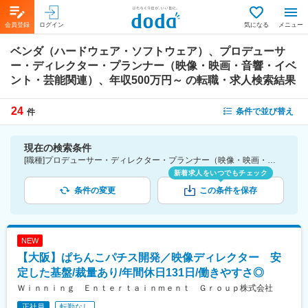
会員登録
ログイン
気になる
メニュー
ベンダ（ハードウェア・ソフトウェア）、プロデューサ
ー・ディレクター・プランナー（映像・映画・音響・イベ
ント・芸能関連）、年収500万円～
の転職・求人検索結果
24
条件で並び替え
件
現在の検索条件
[職種]プロデューサー・ディレクター・プランナー（映像・映画・音響・イベント・芸能関連）-映像・映画・音響・イベント・芸能関連 [業種]ベンダ（ハードウェア・ソフトウェア）-IT・通信業界 [年収]500万円～
新着求人をいつでもチェック
条件の変更
この条件を保存
NEW
【大阪】ぱちんこパチス開発／映像ディレクター 安
定した基盤/裁量あり/年間休日131日/働きやすさ◎
Ｗｉｎｎｉｎｇ Ｅｎｔｅｒｔａｉｎｍｅｎｔ Ｇｒｏｕｐ株式会社
正社員
転勤なし