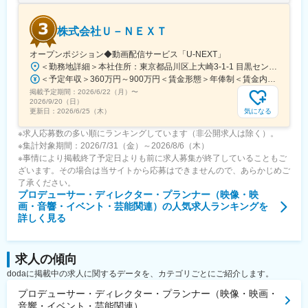
株式会社Ｕ－ＮＥＸＴ
オープンポジション◆動画配信サービス「U-NEXT」
＜勤務地詳細＞本社住所：東京都品川区上大崎3-1-1 目黒セントラルスクエア勤務地最寄駅：各線／目黒駅受動喫煙対策：屋内全面禁煙変更の範囲：会社の定める事業所
＜予定年収＞360万円～900万円＜賃金形態＞年俸制＜賃金内訳＞年額（基本給）：2,663,580円～3,698,372円固定残業手当/月：78,035円～108,469円（固定残業時間45時間0分/月）超過した時間外労働の残業手当は追加支給＜月額＞300,000円～416,666円（12分割）（一律手当を含む）＜昇給有無＞有＜残業手当＞有＜給与補足＞※上記はあくまで想定であり、ご経験、スキルに応じ決定させて頂きます。■昇給：年1回賃金はあくまでも目安の金額であり、選考を通じて上下する可能性があります。月給(月額)は固定手当を含めた表記です。
掲載予定期間：
2026/6/22（月）
〜
2026/9/20（日）
気になる
更新日：
2026/6/25（木）
※求人応募数の多い順にランキングしています（非公開求人は除く）。
※集計対象期間：2026/7/31（金）～2026/8/6（木）
※事情により掲載終了予定日よりも前に求人募集が終了していることもご
ざいます。その場合は当サイトから応募はできませんので、あらかじめご
了承ください。
プロデューサー・ディレクター・プランナー（映像・映
画・音響・イベント・芸能関連）
の人気求人ランキングを
詳しく見る
求人の傾向
dodaに掲載中の求人に関するデータを、カテゴリごとにご紹介します。
プロデューサー・ディレクター・プランナー（映像・映画・
音響・イベント・芸能関連）