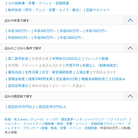
その他映像・音響・イベント・芸能関連
制作技術（実写・アニメ・音響・カメラ・舞台）
芸能マネジャー
ほかの年収で探す
年収300万円～
年収400万円～
年収600万円～
年収700万円～
年収800万円～
年収900万円～
年収1000万円～
ほかのこだわり条件で探す
第二新卒歓迎
外資系企業
年間休日120日以上
フレックス勤務
管理職・マネジャー
英語を活かす
学歴不問
転勤なし（勤務地限定）
服装自由
女性活躍
社宅・家賃補助制度
上場企業
中国語を活かす
退職金制度
残業20時間未満
完全週休2日制
職種未経験歓迎
土日祝休み
原則定時退社
海外出張あり
U・Iターン支援あり
ほかの固定給で探す
固定給25万円以上
固定給35万円以上
転職・求人doda（デューダ）トップ
IT・通信業界
ベンダ（ハードウェア・ソフトウェア）
ク
リエイター・クリエイティブ職
映像・映画・音響・イベント・芸能関連
プロデューサー・デ
ィレクター・プランナー（映像・映画・音響・イベント・芸能関連）
年収500万円～の転職・
求人情報