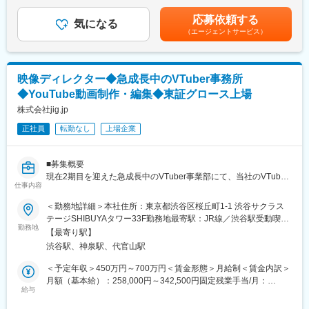
ティブ職のメンバーが在籍しており、プロジェクトの実行に必要
律手当を含む）＜昇給有無＞有＜残業手当＞有＜給与補足＞※想定
現在、業界経験が豊富な人材を中心に新たなチームを発足したの
なクリエイティブの制作についても一緒に取り組むことができま
年収は、モデルであり、ご経験・能力スキル等を考慮の上、規程
応募依頼する
で、そのメンバーとしてお迎えいたします。
気になる
す。
により決定いたします。■賞与：あり■昇給：あり賃金はあくまで
（エージェントサービス）
も目安の金額であり、選考を通じて上下する可能性があります。
■組織構成：
【組織構成】
月給(月額)は固定手当を含めた表記です。
GM1名／AM4名／M4名／C9名／メンバー120名前後
ブランドエクスペリエンス部には、2023年6月現在で約50名のメ
・グラフィックグループは、コンシューマー、スマホ、アーケー
ンバーが在籍しています。デザイナーやディレクター、コピーラ
映像ディレクター◆急成長中のVTuber事務所
ド、遊技機と多様なプラットフォームです。
イター、エディター、フロントエンドエンジニアといった、さま
◆YouTube動画制作・編集◆東証グロース上場
・ベテランスタッフが多数在籍しております。
ざまなバックグラウンドを持った多様なクリエイティブ職のメン
株式会社jig.jp
バーのほか、マーケティング施策を担当するメンバーなどで構成
■開発環境：
されています。
正社員
転勤なし
上場企業
3Dツール：Maya、3ds Max
2Dツール：Photoshop、Illustrator、After Effects
■募集概要
■働き方：
現在2期目を迎えた急成長中のVTuber事業部にて、当社のVTuber
IMAGICA GROUPの安定した基盤のもと、月平均残業時間は0～
仕事内容
コンテンツを映像面から牽引する映像ディレクターを募集しま
20時間です。ライフステージやキャリアに応じた研修・サポート
す。
＜勤務地詳細＞本社住所：東京都渋谷区桜丘町1-1 渋谷サクラス
体制も整っており、プライベートと両立しながら安心して長く働
コンテンツ担当ディレクターが企画した構成案やアイデアをもと
テージSHIBUYAタワー33F勤務地最寄駅：JR線／渋谷駅受動喫煙
ける環境を推進しています。
に、「どう見せればファンの心を掴めるか」「タレントの魅力を
勤務地
対策：敷地内喫煙可能場所あり変更の範囲：会社の定める事業所
【最寄り駅】
最大化できるか」をディスカッションしながら、映像表現の核と
■当社について：
渋谷駅、神泉駅、代官山駅
なって動画を完成させていくポジションです。単なる作業として
IMAGICA GROUPがゲーム事業を分社独立。2023年4月に
の編集にとどまらず、演出やビジュアル表現の提案など、クリエ
＜予定年収＞450万円～700万円＜賃金形態＞月給制＜賃金内訳＞
IMAGICA GROUPにおけるゲーム関連事業を担う事業会社として
イティブな裁量を持って取り組んでいただけます。
月額（基本給）：258,000円～342,500円固定残業手当/月：
新たにスタートいたしました。
給与
52,000円～68,500円（固定残業時間25時間0分/月）超過した時間
当社はゲーム関連事業として既に業界の多くのお客様よりお取引
■業務詳細
外労働の残業手当は追加支給＜月給＞310,000円～411,000円（一
をいただいており、IMAGICAグループの映像ビジネスにおけるク