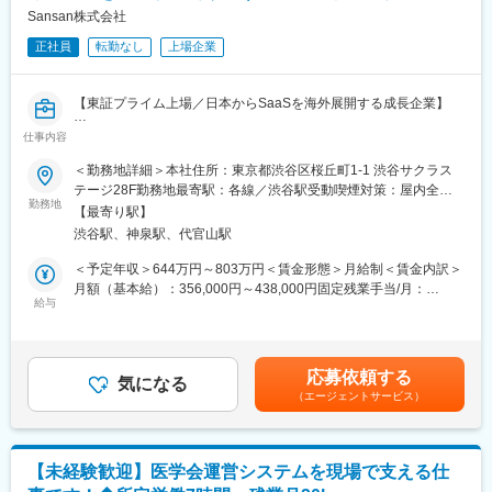
変更の範囲：会社の定める業務
・ 動画企画と連動した記事コンテンツの企画、構成、編集方針策
Sansan株式会社
定、取材設計、原稿監修
正社員
転勤なし
上場企業
・ 動画本編、ショート動画、記事、SNS投稿、メール/LP掲載素
材へのコンテンツ展開設計
・ 社内外のディレクター、ライター、編集者、デザイナー、撮影/
【東証プライム上場／日本からSaaSを海外展開する成長企業】
編集パートナーのディレクション
・ 収録・撮影・執筆・編集・校正・公開までの制作進行、品質管
仕事内容
■業務内容：
理、スケジュール管理
・400万人を超えるユーザーが利用する「Eight」を運営する事業
＜勤務地詳細＞本社住所：東京都渋谷区桜丘町1-1 渋谷サクラス
・ YouTube、ショート動画、X、Instagram、TikTok、note/オウン
部で、企業や人を結ぶ「BtoB領域のイベント事業」を担当しま
テージ28F勤務地最寄駅：各線／渋谷駅受動喫煙対策：屋内全面
ドメディア等への展開設計
す。
勤務地
禁煙変更の範囲：会社の定める事業所（リモートワーク含む）
・ 視聴維持率、CTR、登録者数、エンゲージメント、サイト送
【最寄り駅】
客、無料登録、有料転換等の分析と改善
渋谷駅、神泉駅、代官山駅
■業務詳細：
・ 広告、SEO、PR、CRM、講座PM、キャリア支援部門との連携
◇Eightが主催する各種大型イベント（Eight EXPO、Climbers、
＜予定年収＞644万円～803万円＜賃金形態＞月給制＜賃金内訳＞
によるコンテンツ活用設計
Startup JAPAN EXPO、DX CAMP、Meets など）や、今後立ち上
月額（基本給）：356,000円～438,000円固定残業手当/月：
・ 中長期での動画/記事メディア資産化に向けたアーカイブ設計、
がる新規イベントにおいて、以下の業務を推進します。
給与
98,000円～120,000円（固定残業時間35時間0分/月）超過した時
再編集、再配信、二次利用の推進
・コンテンツ企画の立案：イベントコンセプトに基づいたテーマ
間外労働の残業手当は追加支給＜月給＞454,000円～558,000円
・ AIを活用した企画調査、文字起こし、要約、記事化、ショート
設計、セッション構成の企画
（一律手当を含む）＜昇給有無＞有＜残業手当＞有＜給与補足＞※
動画化、制作ワークフロー改善
・登壇者のリサーチ・選定：テーマに合致する国内外の企業
給与詳細は、経験・能力を考慮した上で決定します。■昇給：年1
応募依頼する
CXO、起業家、トップランナー、有識者のリサーチ
気になる
回（6月）■賞与：年2回（1月／7月）賃金はあくまでも目安の金
変更の範囲：会社の定める業務
（エージェントサービス）
・登壇打診および交渉：担当イベントにおける基調講演登壇者へ
額であり、選考を通じて上下する可能性があります。月給(月額)は
のアプローチ、登壇依頼、条件調整（メール・オンライン・対
固定手当を含めた表記です。
面）
・セッション構築：登壇者との事前打ち合わせを通じたセッショ
【未経験歓迎】医学会運営システムを現場で支える仕
ン内容のブラッシュアップ、進行シナリオの設計サポート