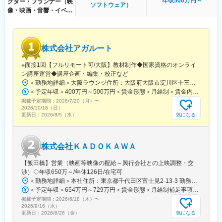
年収500万円～
クター・プランナー（映
ソフトウェア）
運用できる企業型確定拠出年金（401K）の制度もあり、安心して
像・映画・音響・イベン
働いていただけます。
ト・芸能関連）
変更の範囲：会社の定める業務
株式会社アガルート
※面接1回【フルリモート可/大阪】教材制作◆国家資格のオンライ
ン講座運営◆講座企画・編集・校正など
＜勤務地詳細＞大阪ラウンジ住所：大阪府大阪市淀川区十三東1丁目17-19 ファルコンビル6階勤務地最寄駅：各線／十三駅受動喫煙対策：屋内全面禁煙変更の範囲：会社の定める事業所（リモートワーク含む）
＜予定年収＞400万円～500万円＜賃金形態＞月給制＜賃金内訳＞月額（基本給）：229,920円固定残業手当/月：46,355円（固定残業時間25時間0分/月）超過した時間外労働の残業手当は追加支給＜月給＞276,275円（一律手当を含む）＜昇給有無＞有＜残業手当＞有＜給与補足＞■昇給：年2回■賞与：年4回(4,7,10.1月／最大12ヶ月分）■その他：業績賞与有■モデルケース：・教材室Aさん：入社当初：年収400万程度⇒入社4年：年収450万程度・工程管理室Bさん：入社当初：年収400万程度⇒入社3年：年収600万程度賃金はあくまでも目安の金額であり、選考を通じて上下する可能性があります。月給(月額)は固定手当を含めた表記です。
掲載予定期間：
2026/7/20（月）
〜
2026/10/18（日）
気になる
更新日：
2026/8/5（水）
株式会社ＫＡＤＯＫＡＷＡ
【飯田橋】営業（映画等映像の配給～興行会社との上映調整・交
渉）◇年収650万～/年休126日/在宅可
＜勤務地詳細＞本社住所：東京都千代田区富士見2-13-3 勤務地最寄駅：各線／飯田橋駅受動喫煙対策：屋内全面禁煙変更の範囲：会社の定める事業所（リモートワーク含む）
＜予定年収＞654万円～729万円＜賃金形態＞月給制補足事項なし＜賃金内訳＞月額（基本給）：330,500円～368,500円固定残業手当/月：77,000円～86,000円（固定残業時間30時間0分/月）超過した時間外労働の残業手当は追加支給＜月給＞407,500円～454,500円（一律手当を含む）＜昇給有無＞有＜残業手当＞有＜給与補足＞※経験・スキル・前年収を考慮の上、当社規定により決定いたします。※残業時間が30時間を超えた場合は、別途残業代を支給いたします。■給与改定年1回（6月）■賞与：年2回（6月、12月）賃金はあくまでも目安の金額であり、選考を通じて上下する可能性があります。月給(月額)は固定手当を含めた表記です。
掲載予定期間：
2026/6/18（木）
〜
2026/9/16（水）
気になる
更新日：
2026/6/26（金）