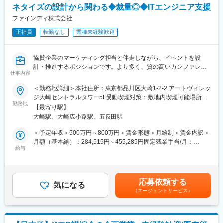
変更の範囲：会社の定める業務
ネタイズの設計から関わる◆裁量◎◆ITエンジニア支援
・設営、スタッフ配置
・イベントシステムのディレクション
ファインディ株式会社
・機材設置
正社員
転勤なし
業種未経験歓迎
※春と秋に全国出張があります。
■入社後のスケジュール：
協賛企業のマーケティング担当と伴走しながら、イベントを設
最初はアシスタントとして業務に慣れていただき、ゆくゆくはク
計・推進するポジションです。より多く、質の高いカンファレン
ライアントとの打ち合わせからイベント当日の会場設営、運営管
仕事内容
スを開催することをミッションとしています。
理まで幅広くお任せします。
＜勤務地詳細＞本社住所：東京都品川区大崎1-2-2 アートヴィレッ
■業務概要：
ジ大崎セントラルタワー5F受動喫煙対策：敷地内喫煙可能場所あ
■働く環境／魅力：
本ポジションでは、既存事業（転職、フリーランス、SaaS）に続
勤務地
り変更の範囲：会社の定める場所（リモートワークを行う場所を
・各部署4～8名（20～50代）で構成されています。フランクな社
【最寄り駅】
く第4の柱「プラットフォーム事業」のテックカンファレンス事業
含む）
員が多く、互いにサポートをし合う風通の良い環境です。
大崎駅、大崎広小路駅、五反田駅
を牽引いただく方を募集します。
・在宅勤務も可能なため、毎日ミーティングを設けるなど社内コ
ソフトウェアではアメリカの10年遅れていると言われてきた日本
＜予定年収＞500万円～800万円＜賃金形態＞月給制＜賃金内訳＞
ミュニケーションを工夫しています。
で、「日本と海外の知見をつなぎ、日本のイノベーションを加速
月額（基本給）：284,515円～455,285円固定残業手当/月：
・中途入社者が多く、離職率が低いのも特徴です。
すること」をミッションにテックカンファレンスを企画していま
給与
100,100円～160,100円（固定残業時間45時間0分/月）超過した時
す。
間外労働の残業手当は追加支給＜月給＞384,615円～615,385円
■サービス例：
（一律手当を含む）＜昇給有無＞有＜残業手当＞有＜給与補足＞※
・イベント前：オンライン参加登録システム『MICEregi』、イベ
これまでテスラ、Spotify、Microsoft Research、Netflixのエンジニ
経験、業績、貢献度に応じて、相談のうえ決定いたします。※別
ントアプリ『MICEnavi』
応募依頼する
アにKeynote、特別講演をいただきました。また、2025年からは
気になる
途、実績に応じた賞与／社内表彰による報奨制度（インセンティ
・イベント中：多機能自動発券機CMTM（Congress Multi
（エージェントサービス）
シンガポールや海外のカンファレンスも仕掛けていきます。
ブ支給）あり賃金はあくまでも目安の金額であり、選考を通じて
Ticketing Machine）、顔認証システム『MIFaCE Pas』、デジタ
世界から日本へ、そして日本から世界へその知見を紡いでいくカ
上下する可能性があります。月給(月額)は固定手当を含めた表記で
ルポスター『E-Pos Touch』
ンファレンス事業を牽引できる方を募集します。
す。
・イベント後：会員ポータルアプリ『OnePas』