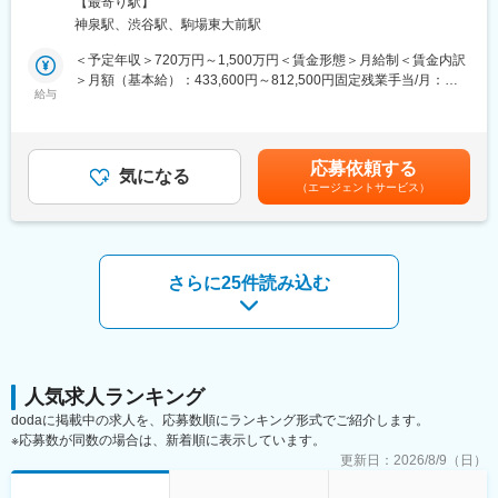
【最寄り駅】
の支援実績とスピードを強みに事業を展開し、これまでに累計
当社のビジネスモデルはサブスクリプションのため、事業の要と
る事業所（リモートワーク含む）
神泉駅、渋谷駅、駒場東大前駅
5,000社、うち生成AI分野では1,000社以上を支援してきました。
なるのがカスタマーサクセス、と呼ばれる顧客満足度を向上させ
現在、時価総額1,000億円での東証プライムまたはNASDAQ上場
る業務になります。その他にもリリース前後のサポートや、利用
＜予定年収＞720万円～1,500万円＜賃金形態＞月給制＜賃金内訳
を見据え、国内外での採用を強化しています。
率向上を図るオンボーディングや、営業と同行し、プロダクト導
＞月額（基本給）：433,600円～812,500円固定残業手当/月：
給与
入や運用イメージを伝えていただく場合もございます。
234,000円～437,500円（固定残業時間45時間0分/月）超過した時
■業務内容：
間外労働の残業手当は追加支給＜月給＞667,600円～1,250,000円
当社の急拡大期の生成AI事業において、幹部候補・セールスマネ
■当社について：
（一律手当を含む）＜昇給有無＞有＜残業手当＞有＜給与補足＞※
ージャーとして中核的な役割を担っていただきます。
◆優秀なメンバーが揃っていることや、ギブリーのDNAである
現年収や能力、経験を考慮いたします。＜評価制度＞■評価・昇
応募依頼する
気になる
「Give&Give」が根付いていることから、とにかく人が良い！と
進・昇給：年2回 ■インセンティブ制度あり賃金はあくまでも目
（エージェントサービス）
■具体的な業務内容：
いう声が多いです。
安の金額であり、選考を通じて上下する可能性があります。月給
・取締役部門長や事業統括役員と協働し、MANA GAIコンサルテ
◆自己資本100％で16期連続黒字経営・8期連続最高売上を更新
(月額)は固定手当を含めた表記です。
ィング・MANA AI Studio（SaaS）・AI Lab（受託開発）を軸にエ
し、いま国内で最も急成長している企業の1つ。
ンタープライズ領域の営業戦略を策定・実行
・大型案件の折衝～提案を担い、案件クロージングを牽引
変更の範囲：会社の定める業務
さらに25件読み込む
・約10名の営業チームを率い、KPI/予算管理やナレッジシェアを
通じ、組織力を最大化
・経営層～現場双方を巻き込み、ビジネス課題に対する最適なソ
リューションを提示
・コンサル/プロンプト開発/エンジニアリングなど社内外のステー
クホルダーと連携し、総合的な顧客支援体制を構築
人気求人ランキング
・受注後のエスカレーション対応やプロジェクト管理を担い、長
dodaに掲載中の求人を、応募数順にランキング形式でご紹介します。
期的な顧客満足度向上と新規ビジネス機会を創出
※応募数が同数の場合は、新着順に表示しています。
※スキルに応じておまかせする領域をご相談させていただきます。
更新日：
2026/8/9（日）
■当社について：