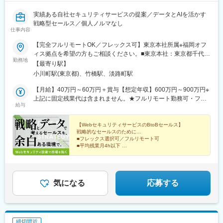
実績ある自社セキュリティサービスの提案／データとAIを活かす
戦略型セールス／個人ノルマなし
仕事内容
【完全フルリモートOK／フレックス可】東京本社所属※福岡オフ
ィス拠点を希望の方もご相談ください。■東京本社：東京都千代田
勤務地
区神田錦町◎受動喫煙対策あり：屋内禁煙◎転勤なし
【最寄り駅】
小川町駅(東京都)、竹橋駅、淡路町駅
【月給】40万円～60万円＋賞与【想定年収】600万円～900万円※
上記に固定残業代は含まれません。★フルリモート勤務可・フレ
給与
ックス制に加え、残業時間は月平均4時間以内。収入面の安心と、
無理のない働き方を両立できる環境です。
【WebセキュリティサービスのBtoBセールス】
戦略的なセールスのために…
■フレックス選択可／フルリモート可
■平均残業月4h以下
■個人のノルマなし
自由度の高い環境をご用意しました。
気になる
応募する
締切間近