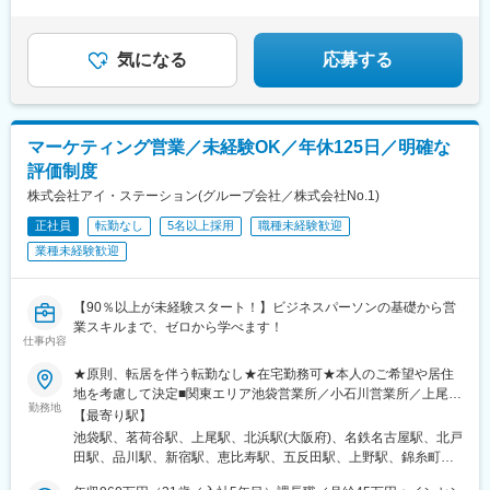
気になる
応募する
マーケティング営業／未経験OK／年休125日／明確な
評価制度
株式会社アイ・ステーション(グループ会社／株式会社No.1)
正社員
転勤なし
5名以上採用
職種未経験歓迎
業種未経験歓迎
【90％以上が未経験スタート！】ビジネスパーソンの基礎から営
業スキルまで、ゼロから学べます！
仕事内容
★原則、転居を伴う転勤なし★在宅勤務可★本人のご希望や居住
地を考慮して決定■関東エリア池袋営業所／小石川営業所／上尾営
勤務地
業所／北戸田営業所■東海エリア愛知営業所■関西エリア大阪営業
【最寄り駅】
所※受動喫煙対策：敷地内分煙
池袋駅、茗荷谷駅、上尾駅、北浜駅(大阪府)、名鉄名古屋駅、北戸
田駅、品川駅、新宿駅、恵比寿駅、五反田駅、上野駅、錦糸町
駅、田町駅(東京都)、渋谷駅、東京駅、新橋駅、秋葉原駅、高田馬