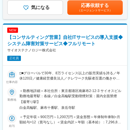
自信を持ってお客様にお勧めできます。
給：1回／年■賞与：業績連動賞与（年1回）賃金はあくまでも目
応募依頼する
■業務内容：
気になる
安の金額であり、選考を通じて上下する可能性があります。月給
（エージェントサービス）
金融業界（銀行、証券、保険など）の大手顧客に対し、当社のエ
変更の範囲：会社の定める業務
(月額)は固定手当を含めた表記です。
ンタープライズ向けITソリューションの企画提案、および新規顧
客開拓をお任せします。
NEW
■具体的には：
【コンサルティング営業】自社ITサービスの導入支援◆
◇大手金融機関へのコンサルティング型セールス
◇受注後の顧客満足度の維持・最大化のための関係構築
システム障害対策サービス◆フルリモート
◇顧客の経営課題や業務課題をヒアリングし、当社の強み（コン
サイオステクノロジー株式会社
サルティング、システム開発）を活用した解決策を提案
正社員
◇新規顧客の開拓と既存顧客とのリレーション構築
◇プロジェクトの受注からクロージング、デリバリー部門への引
き継ぎ
□■グローバルで30年、8万ライセンス以上の販売実績を誇る／年
◇顧客の経営課題や潜在的なニーズを深くヒアリングし、特定
休120日／健康経営優良法人／テレワーク先駆者百選の働きやす
仕事内容
い企業■□
■研修について：
◇入社後2週間は当社独自の研修プログラムを実施します。
＜勤務地詳細＞本社住所：東京都港区南麻布2-12-3 サイオスビル
当社の強みであるシステムの可用性提案をクライアント企業とな
◇その後は、1人1人にメンターが付いてOJT研修を実施します。
勤務地最寄駅：各線／白金高輪駅受動喫煙対策：屋内全面禁煙
るIT部門へ行い、コンサルティングサービス契約や導入支援、自
勤務地
◇メンターが面談を実施したり、1・3・6ヶ月後には入社後の状
【最寄り駅】
社ソフトウェアの導入促進を担うコンサルティング営業を担当し
況面談が実施されます。
白金高輪駅、麻布十番駅、泉岳寺駅
ていただきます。プロセスごとの業務分担ではなく、コンタクト
からクロージングまで一気通貫で担当頂く想定です。
■当社の特徴：
＜予定年収＞900万円～1,200万円＜賃金形態＞年俸制年俸制=月
◇フランクで自由度が高いのが特徴。自発的に案件を進められる
額給与×12（賞与なし）＜賃金内訳＞年額（基本給）：7,296,840
■職務詳細：
給与
人がフィットします。
円～9,729,360円固定残業手当/月：141,930円～189,220円（固定