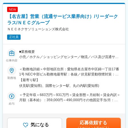
にするリーダーです。
全社最適・長期最適を志向し、多様性を尊重する文化を築いてい
【業務のリアル】
NEW
ます。
◇商談期間
【名古屋】営業（流通サービス業界向け）/リーダーク
チームメンバーが自律的に力を発揮できる環境をつくるスタイル
・平均一年程度、最短約２ヶ月、最長で二年程度に及ぶケースも
です。
◇商談の取り方
ラス/ＮＥＣグループ
・マーケティングとインサイドセールスを通じた商談創出がメイ
ＮＥＣネクサソリューションズ株式会社
変更の範囲：会社の定める職種
ン
正社員
◇担当社数
・一人当たり、20～30社 ※企業規模によって変動
◇顧客規模
■業務概要
・売上高1,000億円以上の企業さまが中心
小売／ホテル／ショッピングセンター／物流／バス及び流通サー
◇ステークホルダー
仕事内容
ビス業界のお客様に対するITソリューション提案によるビジネス
・法務部門・経営層・事業部門・DX部門・IT部門
＜勤務地詳細＞中部地区住所：愛知県名古屋市中区錦一丁目17番
■業務詳細
【組織体制】
1号 NEC中部ビル勤務地最寄駅：各線／伏見駅受動喫煙対策：敷
今回の募集ポジションは、中部エリアの小売業界のお客様に向け
勤務地
営業組織は、全体で10名強の体制です。※26年4月時点
地内全面禁煙変更の範囲：会社の定める事業所（リモートワーク
【最寄り駅】
てソリューション提案を行うアカウント営業です。小売、物流、
顧客のエリア（首都圏 or 首都圏以外）、規模を踏まえた３チーム
含む）
伏見駅(愛知県)、国際センター駅、丸の内駅(愛知県)
ホテル、バス、ショッピングセンター、生活協同組合、卸売業等
制です。
（年商規模100～1000億円のお客様が対象）などの幅広いお客様
営業部長は、冷静・合理的・構造的なコミュニケーションを大切
＜予定年収＞683万円～931万円＜賃金形態＞月給制＜賃金内訳＞
へのソリューション提供活動です。
にするリーダーです。
月額（基本給）：359,000円～490,000円その他固定手当/月：
よって、キャリアパスに応じて、将来的には別領域へアサインさ
給与
全社最適・長期最適を志向し、多様性を尊重する文化を築いてい
89,000円～122,000円＜月給＞448,000円～612,000円＜昇給有無
れる可能性があります
ます。
＞有＜残業手当＞無＜給与補足＞※オファー年収は経験・能力を考
チームメンバーが自律的に力を発揮できる環境をつくるスタイル
慮し、当社規定により決定します主任(リーダー)年収：683万～
■事業領域
です。
931万円程度マネージャー 935.2万円 ～担当(リーダー候補)・主
応募依頼する
流通・サービス業（今回は主に小売、ショッピングセンター）の
気になる
任(リーダー) 昇給：年1回 賞与：年2回マネージャー 昇給：
（エージェントサービス）