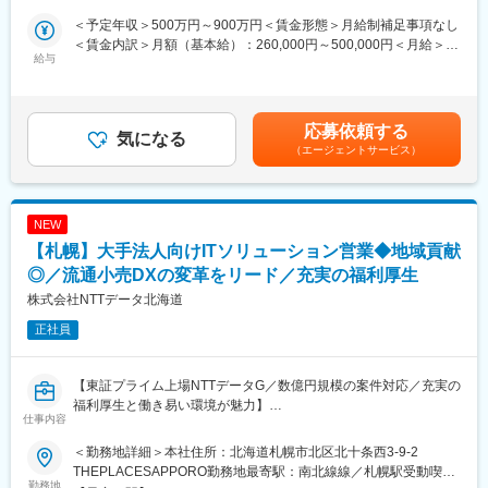
営業のみならず、他部門を巻き込みながらICTを活用した異業種間
し、顧客の最適なネットワーク環境の実現を目指してトータルソ
の連携やDX提案等に日々取り組んでおります。食品業界の未来を
＜予定年収＞500万円～900万円＜賃金形態＞月給制補足事項なし
リューションを提供していただきます。
作り上げたい、そんな熱い想いのある方を歓迎いたします。
＜賃金内訳＞月額（基本給）：260,000円～500,000円＜月給＞
給与
260,000円～500,000円＜昇給有無＞有＜残業手当＞有＜給与補足
■業務詳細：
■当社について
＞■賞与：インセンティブ年4回（2月、5月、8月、11月）■残業手
◇営業スタイル：
当社は日本初の商用コンピューターによって今日の情報社会を拓
当補足：管理職採用の場合は支給なし（別途管理職手当を支給）※
・直販およびパートナー営業
き、以来60年以上にわたりシステムインテグレーターとして顧客
給与詳細はスキル・経験を考慮し当社規定により決定します賃金
応募依頼する
・既存顧客および新規顧客への営業
気になる
課題を解決し、社会や産業を支えるシステムを構築してきまし
はあくまでも目安の金額であり、選考を通じて上下する可能性が
（エージェントサービス）
※キャリア形成を鑑み、営業スタイル、担当市場、ご経験やご志向
た。 この経験と実績をバックボーンに、業種・業態の垣根を越
あります。月給(月額)は固定手当を含めた表記です。
を考慮し配属部門を決定します。
え、さまざまな企業をつなぐビジネスエコシステムを創る中核と
◇営業商材：
なり、顧客・パートナーと共に、社会を豊かにする新しい価値と
・自社ネットワーク機器
持続可能な社会の創出に取り組んでいます。
NEW
・リセール品（FW機器、仮想ブラウザ、仮想基盤）
【札幌】大手法人向けITソリューション営業◆地域貢献
・サービス（設計・構築、リモート監視、SASEなど）
◇販売先：
◎／流通小売DXの変革をリード／充実の福利厚生
官公庁、文教、医療、通信、製造、自治体等
株式会社NTTデータ北海道
◇特徴：
正社員
商談規模は数千万から数億円以上になり、アプローチから受注ま
で2,3年の年月を費やします。商談スパンが長いため、予算はチー
ムで追うことになります。
【東証プライム上場NTTデータG／数億円規模の案件対応／充実の
1人提案フェーズ10件、深耕案件20件ほどを平均担当します。プ
福利厚生と働き易い環境が魅力】
リセールスやテクニカルサポートなどの営業支援技術部隊が充実
仕事内容
しており、協力しつつ営業に集中していただくことができます。
■業務内容：
＜勤務地詳細＞本社住所：北海道札幌市北区北十条西3-9-2
北海道の大手企業に対するコンサルティング提案、ITソリューシ
■組織構成：20代から40代までの営業メンバーが多数在籍。半数
THEPLACESAPPORO勤務地最寄駅：南北線線／札幌駅受動喫煙
ョンの提案をお任せします。
勤務地
以上が中途採用者で、相談しやすく明るい社風が特徴です。