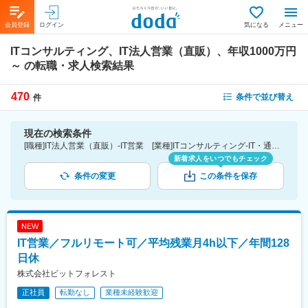
会員登録
ログイン
気になる
メニュー
ITコンサルティング、IT法人営業（直販）、年収1000万円
～
の転職・求人検索結果
470
条件で並び替え
件
現在の検索条件
[職種]IT法人営業（直販）-IT営業 [業種]ITコンサルティング-IT・通信業界 [年収]1000万円～
新着求人をいつでもチェック
条件の変更
この条件を保存
NEW
IT営業／フルリモート可／平均残業月4h以下／年間128
日休
株式会社ビットフォレスト
正社員
転勤なし
業種未経験歓迎