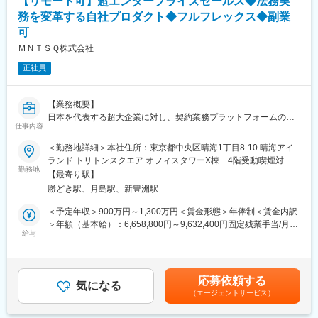
【リモート可】超エンタープライズセールス◆法務実
変更の範囲：会社の定める職種
レイヤーへの提案を含む）
・プロダクトの 新機能企画・市場導入戦略の立案への関与
務を変革する自社プロダクト◆フルフレックス◆副業
・マーケティング・インサイドセールスとの連携による商談パイ
可
プラインの構築
ＭＮＴＳＱ株式会社
・正しい顧客に正しく売る（サクセス可能なプロジェクトをイメ
ージしたCSとの連携・協働）
正社員
【業務のリアル】
◇商談期間
【業務概要】
・平均一年程度、最短約２ヶ月、最長で二年程度に及ぶケースも
日本を代表する超大企業に対し、契約業務プラットフォームの提
仕事内容
◇商談の取り方
案から受注、さらにはアップセル・全社展開までを担っていただ
・マーケティングとインサイドセールスを通じた商談創出がメイ
きます。
＜勤務地詳細＞本社住所：東京都中央区晴海1丁目8-10 晴海アイ
ン
ランド トリトンスクエア オフィスタワーX棟 4階受動喫煙対
◇担当社数
【業務詳細】
勤務地
策：屋内全面禁煙変更の範囲：会社の定める事業所（リモートワ
【最寄り駅】
・一人当たり、20～30社 ※企業規模によって変動
・超エンタープライズアカウントに対する戦略立案・実行（ 初回
ーク含む）
勝どき駅、月島駅、新豊洲駅
◇顧客規模
商談からクロージングまで ）
・売上高1,000億円以上の企業さまが中心
・CxOクラス～部長レイヤーとの直接交渉、案件創出
＜予定年収＞900万円～1,300万円＜賃金形態＞年俸制＜賃金内訳
◇ステークホルダー
・顧客の経営課題を解決するコンサルティング型セールスの実践
＞年額（基本給）：6,658,800円～9,632,400円固定残業手当/月：
・法務部門・経営層・事業部門・DX部門・IT部門
・既存顧客の法務部門→事業部門への全社展開 （DX部長・IT部長
給与
195,100円～282,300円（固定残業時間45時間0分/月）超過した時
レイヤーへの提案を含む）
間外労働の残業手当は追加支給＜月額＞750,000円～1,085,000円
【組織体制】
・プロダクトの新機能企画・市場導入戦略の立案への関与
（12分割）（一律手当を含む）＜昇給有無＞有＜残業手当＞有＜
営業組織は、全体で10名強の体制です。 ※26年4月時点
・マーケティング・インサイドセールスとの連携による商談パイ
給与補足＞※評価年2回※上記給与とは別に「ストックオプション
応募依頼する
顧客の エリア（首都圏 or 首都圏以外）、規模を踏まえた３チーム
プラインの構築
気になる
制度」を導入しています。賃金はあくまでも目安の金額であり、
（エージェントサービス）
制です。
・正しい顧客に正しく売る（サクセス可能なプロジェクトをイメ
選考を通じて上下する可能性があります。月給(月額)は固定手当を
営業部長は、冷静・合理的・構造的なコミュニケーションを大切
ージしたCSとの連携・協働）
含めた表記です。