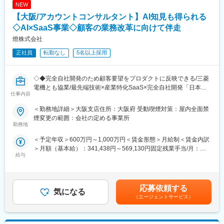
・トヨタ自動車株式会社／ソフトバンク株式会社／キリンビール
NEW
事業ドメインごとに編成された各インダストリーチームに所属し
株式会社など国内大手企業の重要な案件を支援
【大阪/アカウントコンサルタント】AI知見も得られる
ます。選考の中で適性と希望をすり合わせて配属を検討いたしま
・「株式会社TimeTechnologies（LINE特化型マーケティングサー
す。
◇AI×SaaS事業◇顧客の業務改革に向けて伴走
ビスを保有）」を子会社化
※エネルギー・配船チーム／運輸チーム／製造業チーム／新規業界
燈株式会社
チーム
■キャリアの方向
正社員
転勤なし
5名以上採用
配属以外の業界のアカウントセールスだけでなく、マーケティン
■募集背景：
グや営業企画など幅広いキャリアの可能性あり
私たちは、事業価値を証明するフェーズから、より広く価値を届
◇◆完全自社開発のため顧客要望をプロダクトに反映できる/三菱
ける「スケール」のフェーズへ移ろうとしています。
変更の範囲：会社の定める業務
電機とも協業/最先端技術×産業特化SaaS×完全自社開発「日本を
一方で、既存産業での深耕と、新規産業への展開を同時に進める
仕事内容
照らす燈となる」を使命に日本のAI開発の最前線を担う◇◆
いま、リソースの観点から新たな案件獲得に関してはフォーカス
■募集背景
した活動が取れておらず、全社的に重要なアジェンダとなってい
＜勤務地詳細＞大阪支店住所：大阪府 受動喫煙対策：屋内全面禁
◇Account Consultant（AC）は、建設業・製造業・卸小売業・物
ます。
煙変更の範囲：会社の定める事業所
流業といった、日本経済の基幹産業に対し、業界特化型の生成AI
勤務地
この度、計画DXの必要性を抱える顧客の真の課題に向き合い、当
プロダクトを起点に業務変革を推進するポジションです。
社でしかできない質の高いソリューション提案を行い、導入まで
＜予定年収＞600万円～1,000万円＜賃金形態＞月給制＜賃金内訳
◇本ポジションでは、表面的な利用にとどまりがちなAIプロダク
伴走していただく方、当社のグロースを牽引してくださる方を新
＞月額（基本給）：341,438円～569,130円固定残業手当/月：
トを現場の課題解決へと深く浸透させ、コンサルタントとして最
たに迎え入れたいと考えております。
給与
120,100円～200,100円（固定残業時間45時間0分/月）超過した時
前線で業界の変革を牽引していただきたいと考えております。
間外労働の残業手当は追加支給＜月給＞461,538円～769,230円
◇顧客の経営課題を定義し、AI活用の最適解を要件定義し、現場
■当社について：
（一律手当を含む）＜昇給有無＞有＜残業手当＞有＜給与補足＞■
に定着するまで伴走する。「顧客のAI変革を、提案から成果創出
社会基盤を支える様々な計画業務に対して、AIアルゴリズムを用
賞与：年2回■昇給：年2回賃金はあくまでも目安の金額であり、
まで一気通貫で背負い、事業収益に責任を持つ」希少性の高いポ
応募依頼する
いた最適化ソリューション「Optium（オプティウム）」を提供し
気になる
選考を通じて上下する可能性があります。月給(月額)は固定手当を
ジションです。
ています。世界最高峰のアルゴリズムエンジニアが多数在籍する
（エージェントサービス）
含めた表記です。
■業務内容：
当社では、他社では実現できない高難易度の課題に挑むことが
経営層の折衝から現場の業務改革まで全フェーズをリードし、生
で、競合不在の「計画DX」領域で、唯一無二のポジションを築い
成AI導入に向けての要件定義と実行支援を担うコンサルティング