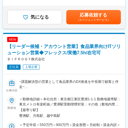
・クライアントの課題整理
◇平均年齢が32.3歳（ほとんどが20代）で、活気溢れる職場で
残業時間30時間0分/月）超過した時間外労働の残業手当は追加支
・提案内容の検討／まとめ、提案作成
す。
給＜月額＞750,000円～1,000,000円（12分割）（一律手当を含
・システムアーキテクチャ設計
◇ブタイウラをはじめ、自社サービスを積極的に立ち上げていま
む）＜昇給有無＞有＜残業手当＞有＜給与補足＞※スキル、経験、
応募依頼する
・プレゼンテーション／デモ
気になる
す。開発事業で生んだ利益を事業開発に投下しており、サービス
実績などに基づきます。■昇給：年1回（4月）賃金はあくまでも
（エージェントサービス）
・社内外の折衝
開発に興味のある方はマッチします。
目安の金額であり、選考を通じて上下する可能性があります。月
給(月額)は固定手当を含めた表記です。
■担当製品：
■当社について：
＜可用性設計コンサルティング、LifeKeeper等システム障害対策
当社は、Fintech事業とエンタメ事業を主たる事業としています。
NEW
サービス＞
また、新規事業の創出にも積極的に取り組んでおり、新規事業も
【リーダー候補・アカウント営業】食品業界向けITソリ
システムの障害を監視し、トラブル発生時には待機系システムに
いくつか計画しております。高い専門性とスキルを持ったメンバ
自動的に切り替えを行い、お客様のビジネスと事業継続を守る自
ューション営業◆フレックス/実働7.5h/在宅可
ーが多いため、参入障壁が高いFintech領域とエンタメ領域で事業
社開発ソフトウェアです。国内のみならずグローバルで30年、8
展開できております。
ＢＩＰＲＯＧＹ株式会社
万ライセンス以上の販売実績を誇ります
正社員
上場企業
（https://bccs.sios.jp/lifekeeper/）。
■配属チーム：新規チームの立ち上げも期待しています。
~課題解決型の営業として食品業界のDX推進を中長期で顧客と伴
※スキルや希望次第では管理監督者での採用の可能性もございま
走~
す。
仕事内容
●優秀人材の早期昇格を人事制度を基に仕組化/最短1年で昇格可能
管理監督者になった場合の労働条件
な環境
・想定年収：900万円～1,200万円
＜勤務地詳細＞本社住所：東京都江東区豊洲1-1-1 勤務地最寄駅：
●2024年(最新)売上約3,701億円：業績右肩上がり
・基本給：75万円～1,00万円
東京メトロ有楽町線／豊洲駅受動喫煙対策：その他（敷地内禁煙
●育休取得率：女性100％、男性47.8％、年間有給取得日数16日以
勤務地
・残業手当：なし
(屋内喫煙可能場所あり)）
【最寄り駅】
上
・管理監督者になってからは労働時間、休憩、休日に関する規定
豊洲駅、月島駅、越中島駅
の適用除外となります。
食品業界は今、原材料高騰・人手不足・物流改革・サステナビリ
＜予定年収＞550万円～900万円＜賃金形態＞月給制＜賃金内訳＞
ティ対応など構造的変革期にあります。