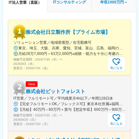
ITコンサルティング
年収1000万円～
IT法人営業（直販）
◆これまでの専門領域を活かしつつ、異なる領域のケイパビリテ
ィを身につけられます
・特定領域に閉じず、案件を通じて知見を横断的に拡張
・市場価値を再定義・再構築できる環境
◆優秀なメンバーが揃っていることや、ギブリーのDNAである
株式会社日立製作所【プライム市場】
「Give&Give」が根付いていることから、とにかく人が良い！と
いう声が多いです。
ソリューション営業／地域密着型／在宅勤務可
◆自己資本100％で16期連続黒字経営・8期連続最高売上を更新
東京、埼玉、大阪、兵庫、愛知、宮城、富山、広島、福岡のいずれかの拠点勤務■関東支社東京都台東区東上野2-16-1 上野イーストタワー10階■北関東支店埼玉県さいたま市大宮区桜木町一丁目10番地16 シーノ大宮ノースウィング8階■関西支社大阪府大阪市北区中之島二丁目3番18号 中之島フェスティバルタワー32階■神戸支店兵庫県神戸市中央区雲井通七丁目1番1号 ミント神戸14階■中部支社愛知県名古屋市中村区名駅一丁目1番4号 JRセントラルタワーズオフィス21階■東北支社宮城県仙台市青葉区一番町四丁目1番25号 JRE東二番丁スクエア■北陸支社富山県富山市牛島町18番7号 アーバンプレイスビル12階■中国支社広島県広島市中区袋町5番25号 広島袋町ビル■九州支社福岡市中央区天神一丁目11番1号 ONE FUKUOKA BLDG15階※受動喫煙対策あり（屋内全面禁煙）
し、いま国内で最も急成長している企業の1つ。
月給28万7,000円～63万2,000円※経験・能力を十分に考慮の上、当社規定により優遇します
掲載予定期間：
■今後のキャリアパス：
2026/7/30（木）
〜
2026/9/2（水）
・マネジメントを志向するManager/Leader Staffの道と、技術の
気になる
更新日：
2026/7/31（金）
専門性を追求するSpecialistの道があります。
変更の範囲：会社の定める業務
New
株式会社ビットフォレスト
IT営業／フルリモート可／平均残業月4h以下／年間128日休
【完全フルリモートOK／フレックス可】東京本社所属※福岡オフィス拠点を希望の方もご相談ください。■東京本社：東京都千代田区神田錦町◎受動喫煙対策あり：屋内禁煙◎転勤なし
【月給】40万円～60万円＋賞与【想定年収】600万円～900万円※上記に固定残業代は含まれません。★フルリモート勤務可・フレックス制に加え、残業時間は月平均4時間以内。収入面の安心と、無理のない働き方を両立できる環境です。
掲載予定期間：
2026/7/20（月）
〜
2026/9/20（日）
気になる
更新日：
2026/7/20（月）