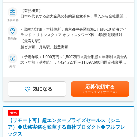
とし込み
・中長期のアカウント戦略／受注シナリオの立案
【業務概要】
・経営層／幹部への提案、合意形成
日本を代表する超大企業の契約業務変革を、導入から全社展開ま
仕事内容
【2】統合ソリューション提案（ICT全体）
で一気通貫でリードしていただきます。
・ネットワーク／クラウド／セキュリティ等を組み合わせた提案
プレイヤーとして重要アカウントの非定型的なサクセスと、マネ
＜勤務地詳細＞本社住所：東京都中央区晴海1丁目8-10 晴海アイ
設計
ジメントとしてサクセス定義・オペレーション構築まで含めた双
ランド トリトンスクエア オフィスタワーX棟 4階受動喫煙対
・社内の技術部門・サービス部門と連携し、提案の具体化・実装
方 を期待します。
勤務地
策：屋内全面禁煙変更の範囲：会社の定める事業所（リモートワ
【最寄り駅】
を推進
ーク含む）
勝どき駅、月島駅、新豊洲駅
【3】案件推進（営業プロジェクトマネジメント）・提供品質の担
【業務詳細】
保
＜「シニア」レイヤーとしての期待＞
＜予定年収＞1,000万円～1,500万円＜賃金形態＞年俸制＜賃金内
・受注後のプロジェクト推進、体制構築、進捗管理
契約プラットフォームの「全社・全グループ会社」展開のハブ と
訳＞年額（基本給）：7,424,727円～11,097,600円固定残業手当/
・契約／オーダ処理、品質改善、問い合わせ対応など、確実な提
して、 顧客をグリップ する（超エンプラの戦略的なアカウントマ
給与
月：217,636円～325,200円（固定残業時間45時間0分/月）超過し
供に向けた各種対応
ネジメントを行う）ことを期待します。
た時間外労働の残業手当は追加支給＜月額＞836,363円～
【4】業界横断の提案展開・協業テーマ創出
1,250,000円（12分割）（一律手当を含む）＜昇給有無＞有＜残
・複数社の共通課題を起点に、他の顧客や業界全体にも展開可能
＜カスタマーサクセス・コンサルタントとしての期待＞
業手当＞有＜給与補足＞※評価年2回※上記給与とは別に「ストッ
応募依頼する
な提案や協業テーマを企画
カスタマーサクセス・コンサルタントとしての以下の通常業務も
気になる
クオプション制度」を導入しています。賃金はあくまでも目安の
（エージェントサービス）
KPI（収益、受注等）の達成に向け、チームで推進します。
含みます。
金額であり、選考を通じて上下する可能性があります。月給(月額)
◇導入プロジェクトの推進
は固定手当を含めた表記です。
■組織ミッション
・顧客にとって最適な業務オペレーションの企画
・ネットワーク／クラウド／セキュリティ等を組み合わせ、顧客
・プロダクトの利用方法や既存システムとの連携提案（稟議シス
NEW
の経営課題を解決する
テム連携・権限設計・データ移行等）
【リモート可】超エンタープライズセールス（シニ
・複数社担当で得た知見を活かし、業界横断で展開可能な提案を
・顧客に「最大利用領域で、最短で導入」を行ったうえで、利活
生み出す
用フェーズへ引継ぎ・連携
ア）◆法務実務を変革する自社プロダクト◆フルフレ
・現場に近い立場で裁量を持ち、自らのアイデアで挑戦的な提案
◇利活用支援と価値最大化
ックス