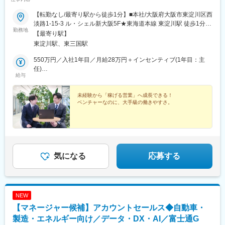
【転勤なし/最寄り駅から徒歩1分】■本社/大阪府大阪市東淀川区西
淡路1‐15‐3 ル・シェル新大阪5F★東海道本線 東淀川駅 徒歩1分★
勤務地
東海道本線 新大阪駅 徒歩8分★大阪メトロ御堂筋線 東三国駅 徒歩
【最寄り駅】
9分
東淀川駅、東三国駅
550万円／入社1年目／月給28万円＋インセンティブ(1年目：主
任)
給与
700万円／入社3年目／月給32万円＋インセンティブ(3年目：係
長)
未経験から「稼げる営業」へ成長できる！
ベンチャーなのに、大手級の働きやすさ。
気になる
応募する
NEW
【マネージャー候補】アカウントセールス◆自動車・
製造・エネルギー向け／データ・DX・AI／富士通G