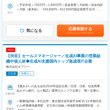
現在、時価総額1,000億円での東証プライムまたはNASDAQ上場
変更の範囲：会社の定める業務
＜予定年収＞720万円～1,500万円＜賃金形態＞月給制＜賃金内訳
を見据え、国内外での採用を強化しています。
＞月額（基本給）：433,600円～812,500円固定残業手当/月：
給与
234,000円～437,500円（固定残業時間45時間0分/月）超過した時
■業務内容：
間外労働の残業手当は追加支給＜月給＞667,600円～1,250,000円
コンサルティング業務やアップセル業務を行っていただくカスタ
（一律手当を含む）＜昇給有無＞有＜残業手当＞有＜給与補足＞※
マーサクセスチームのマネジメントをご担当いただきます。
現年収や能力、経験を考慮いたします。＜評価制度＞■評価・昇
応募依頼する
気になる
進・昇給：年2回 ■インセンティブ制度あり賃金はあくまでも目
（エージェントサービス）
■具体的な業務内容：
安の金額であり、選考を通じて上下する可能性があります。月給
・エンドユーザー利用率向上施策/チャーン防止施策の立案、実行
(月額)は固定手当を含めた表記です。
・見込み顧客のPoCやトライアルサポート支援
・ユーザー会や勉強会の企画、実行
NEW
・機能アップデート企画とエンジニアへのエスカレーション
【渋谷】セールスマネージャー／生成AI事業の営業組
※その他オフラインイベント企画や記事作成など複数業務を実施す
る可能性あり
織中核人材◆生成AI支援国内トップ急成長IT企業
株式会社ギブリー
■プロダクト
正社員
転勤なし
AX（AIトランスフォーメーション）事業「MANA」
あらゆる企業で「生産性向上」は重要なミッションとなっていま
すが、目先のコスト、リソース、時間の削減に終始しがちです。
【働きがいのある会社2024年認定企業／日清、日産、住友商事、
私たちが定義するオペレーショナルエクセレンスは、業務効率化
あおぞら銀行、など幅広い業界のエンプラ企業と「唯一定量の成
の先にあります。業務の継続的改善により仕組みを構築し、それ
仕事内容
果」を出している生成AI活用のリーディングカンパニー】
を組織文化の形成、ひいては創造性の強化に繋げていくことで、
組織の本質的な可能性をひらくと考えています。
＜勤務地詳細＞本社住所：東京都渋谷区南平台町15-13 帝都渋谷
■募集背景：
ビル8F勤務地最寄駅：京王井の頭線／神泉駅受動喫煙対策：その
当社の生成AI活用コンサルティング事業は、多数の生成AI領域で
勤務地
■業務の特徴：
他（喫煙所あり、喫煙所以外全面禁煙）変更の範囲：会社の定め