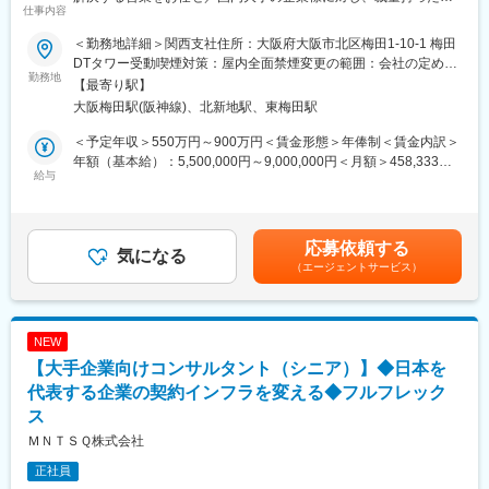
仕事内容
今回ご入社いただく方には、営業担当としてお客様への提案活動
案活動ができる／AI等最先端技術等幅広いご提案可能／在宅勤務
をお任せすることはもちろん、将来的には当社『ビザマネ』事業
可×フルフレックス制度★
＜勤務地詳細＞関西支社住所：大阪府大阪市北区梅田1-10-1 梅田
の体制構築、また今後の販路拡大の方針立案など『ビザマネ事
DTタワー受動喫煙対策：屋内全面禁煙変更の範囲：会社の定める
業』自体の推進業務を担っていただくことを想定しています。
■MISSION
勤務地
事業所（リモートワーク含む）
【最寄り駅】
＜サービス例＞
22年にNTTドコモ、NTTcom、NTTコムウェアが統合し、新生ド
大阪梅田駅(阪神線)、北新地駅、東梅田駅
・外国人雇用管理サービス『ビザマネ』
コモグループが誕生しました。当組織は法人顧客向けにIT/通信を
・外国人就労時間管理サービス『アワマネ』
基軸とした既存サービスの深化に加え、新たな価値提供を目指し
＜予定年収＞550万円～900万円＜賃金形態＞年俸制＜賃金内訳＞
・日本語教育アプリ『bondlingo』
ています。
年額（基本給）：5,500,000円～9,000,000円＜月額＞458,333円
給与
～750,000円（12分割）＜昇給有無＞有＜残業手当＞有＜給与補
■職務詳細：
■業務概要
足＞※年俸額は個別の能力・経験を考慮の上決定※想定年収には残
プレイングマネージャーとして下記の業務内容をお任せします。
関西圏に本社機能を有する大企業顧客層を中心に、2～3社を担当
業手当は含んで記載■賞与：年1回賃金はあくまでも目安の金額で
それぞれの業務内容比率としては新規顧客開拓が6割、既存顧客の
します。
あり、選考を通じて上下する可能性があります。月給(月額)は固定
応募依頼する
深耕1割、マネジメント業務で3割程度のイメージです。
顧客の経営課題に対して、社内の技術部門・サービス部門と連携
気になる
手当を含めた表記です。
・新規顧客の開拓、既存顧客の深耕
（エージェントサービス）
し、ネットワーク／クラウド／セキュリティ等を組み合わせて最
・顧客の課題解決のための自社プロダクトの提案～受注活動及
適な解決策を設計・提案します。
び、自らの売上目標の達成
・チーム数字管理、営業計画の立案・実行
複数社を担当することで見える共通課題を起点に、他の顧客や業
NEW
・チームメンバーのマネジメント、育成
界全体にも展開できる提案や協業テーマの創出にも取り組みま
【大手企業向けコンサルタント（シニア）】◆日本を
す。
変更の範囲：会社の定める業務
受注後は、関係者を巻き込みながら導入・提供まで推進し、継続
代表する企業の契約インフラを変える◆フルフレック
的な価値向上につなげます。
ス
ＭＮＴＳＱ株式会社
■業務詳細
【1】課題把握・戦略提案（上流）
正社員
・顧客の事業／経営課題を整理し、解決策を設計して提案書に落