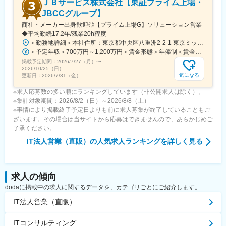
ＪＢサービス株式会社【東証プライム上場・
JBCCグループ】
商社・メーカー出身歓迎◎【プライム上場G】ソリューション営業
◆平均勤続17.2年/残業20h程度
＜勤務地詳細＞本社住所：東京都中央区八重洲2-2-1 東京ミッドタウン八重洲八重洲セントラルタワー13F受動喫煙対策：屋内全面禁煙変更の範囲：会社の定める事業所（リモートワーク含む）
＜予定年収＞700万円～1,200万円＜賃金形態＞年俸制＜賃金内訳＞年額（基本給）：7,000,000円～12,000,000円＜月額＞411,764円～705,882円（17分割）＜昇給有無＞有＜残業手当＞有＜給与補足＞※職務経験とスキルに応じて相談。■昇給：年1回■賞与：年2回賃金はあくまでも目安の金額であり、選考を通じて上下する可能性があります。月給(月額)は固定手当を含めた表記です。
掲載予定期間：
2026/7/27（月）
〜
2026/10/25（日）
気になる
更新日：
2026/7/31（金）
※求人応募数の多い順にランキングしています（非公開求人は除く）。
※集計対象期間：2026/8/2（日）～2026/8/8（土）
※事情により掲載終了予定日よりも前に求人募集が終了していることもご
ざいます。その場合は当サイトから応募はできませんので、あらかじめご
了承ください。
IT法人営業（直販）
の人気求人ランキングを詳しく見る
求人の傾向
dodaに掲載中の求人に関するデータを、カテゴリごとにご紹介します。
IT法人営業（直販）
ITコンサルティング