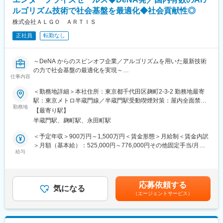
使して提案を行う「課題解決型・課題創出型の営業」スタイルで
す。DX/データ活用/AIといったテーマも多く扱っています。
ルゴリズム技術で社会基盤を最適化◆社会貢献性◎
株式会社ＡＬＧＯ ＡＲＴＩＳ
■事業
正社員
転勤なし
・プロフェッショナルサービス事業
クライアント企業のデータ活用におけるコンサルティング
・プロダクト事業
～DeNA からのスピンオフ企業／アルゴリズムを用いた最新技術
自社プロダクトや独自性の強いプロダクトの提供を通じてクライ
の力で社会基盤の最適化を実現～
アント企業のデータ活用を支援
仕事内容
■業務内容：
■企業の強み
＜勤務地詳細＞本社住所：東京都千代田区麹町2-3-2 勤務地最寄
主に大手インフラ企業・運輸・製造業の部長クラスや役員クラ
・分析力：国内随一の200名以上のデータサイエンティストが在
駅：東京メトロ半蔵門線／半蔵門駅受動喫煙対策：屋内全面禁煙
ス、場合によっては現場担当者に対して、当社のソリューション
勤務地
籍（年200回の勉強会開催／コミュニケーションが生まれやすい
変更の範囲：会社の定める事業所（リモートワーク含む）
【最寄り駅】
による提案活動を進めていただきます。期待役割は、担当する業
環境）
半蔵門駅、麹町駅、永田町駅
界・顧客において、関係構築・課題の発見から提案・導入までを
・エンジニア力：市場No.1の自社製品など多様なサービスプロダ
リードし、顧客の事業成果に責任を持つことです。
クトを保有
＜予定年収＞900万円～1,500万円＜賃金形態＞月給制＜賃金内訳
・ビジネス力：1400社以上のデータ支援／歴代最多9年連続「デ
＞月額（基本給）：525,000円～776,000円その他固定手当/月：
＜具体的な業務＞
給与
ロイト 日本テクノロジーFast50」を受賞
55,000円固定残業手当/月：170,000円～295,429円（固定残業時
・ABM（アカウント ベースド マーケティング）戦略の立案、アカ
間45時間0分/月）超過した時間外労働の残業手当は追加支給＜月
ウントプランの策定
■企業情報
給＞750,000円～1,126,429円（一律手当を含む）＜昇給有無＞有
・顧客・業界の開拓、経営層・現場キーパーソンとの関係構築
「データ活用の促進を通じて持続可能な未来をつくる」
＜残業手当＞有＜給与補足＞※現年収を考慮し応相談■その他固定
応募依頼する
・現場での課題ヒアリングと業務理解、本質的な課題の特定
気になる
データの増加×人口減少×データ活用率3％という実情に対し、デ
手当：ライフプラン手当■賞与：年2回（4月、10月に支給）賃金
（エージェントサービス）
・ソリューションの価値設計・提案（プロダクト／アルゴリズム
ータ活用からサプライチェーンの改善や需要予測などを推進して
はあくまでも目安の金額であり、選考を通じて上下する可能性が
エンジニアと共創）・導入を目指します
います。
あります。月給(月額)は固定手当を含めた表記です。
<実績>
■組織について：