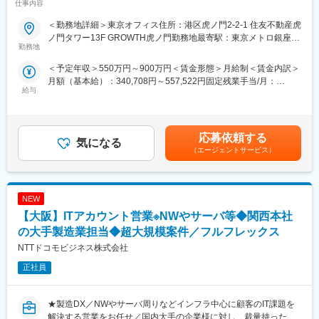
仕事内容
ロダクト等と連携し、顧客価値の最大化と事業成長を推進する
＜外国人労働者の雇用に関する社会課題の解決＞
＜勤務地詳細＞東京オフィス住所：港区虎ノ門2-2-1 住友不動産虎
介護業界や運送業、コンビニや外食チェーン店等外国人を労働力
■営業スタイル
ノ門タワー13F GROWTH虎ノ門勤務地最寄駅：東京メトロ銀座線
として受け入れる必要がある少子高齢化が進む日本において、い
勤務地
商談方法：対面2割／オンライン8割（案件状況により変動・出張
線／虎ノ門駅受動喫煙対策：敷地内喫煙可能場所あり変更の範
まだに「外国人を受け入れるのは難しい」と躊躇する企業様は多
あり）
囲：会社の定める事業所（リモートワーク含む）
＜予定年収＞550万円～900万円＜賃金形態＞月給制＜賃金内訳＞
く、その要因の一つに労務作業(ビザ管理)があります。
担当顧客：運送会社、物流子会社、3PL等
月額（基本給）：340,708円～557,522円固定残業手当/月：
当社は企業が抱えるそのような課題を解決し、外国人を雇い入れ
給与
52,149円～85,335円（固定残業時間20時間0分/月）超過した時間
やすくなる企業様を増やし、外国人が働きやすい日本にしていく
■配属組織について
外労働の残業手当は追加支給＜月給＞392,857円～642,857円（一
ことを目指しています。
現在30～40代のメンバーが多く在籍しています。バックグラウン
律手当を含む）＜昇給有無＞有＜残業手当＞有＜給与補足＞※年収
＜『ビザマネ』について＞
ドは様々で、物流業界出身者やSaaSCS経験者が活躍していま
の1/14を月給として支給。2/14は年2回の賞与として支給。※役職
当社のサービス『ビザマネ』は外国人雇用の複雑なプロセスを簡
応募依頼する
す。
気になる
手当は別途支給（該当者のみ）■昇給：年2回■賞与：年2回 ※但
単かつ効率的に管理し、管理や行政手続きの負担を大幅に削減で
（エージェントサービス）
し、達成率及び業績による賃金はあくまでも目安の金額であり、
きる革新的なサービスです。日本国内の外国人就労者は現在約
■ポジションの魅力
選考を通じて上下する可能性があります。月給(月額)は固定手当を
300万人、また外国人を雇用する企業数も対前年と対前々年と続
◎事業承継を経てプロダクト・サービスの進化を加速させている
含めた表記です。
けて約6～7％増で推移しています。
フェーズであり、顧客支援の在り方そのものを共に作っていける
NEW
今後も拡大が見込める市場において、サービス拡大に貢献いただ
環境です。
ける方を募集しています！
【大阪】ITアカウント営業※NWやサーバ等◆関西本社
◎社会的課題への貢献ができる：「物流」という巨大な社会基盤
（https://visamane.jp/）
を支え、変えていく、その社会的意義や使命感を肌で味わえる環
の大手製造業担当◆超大規模案件／フルフレックス
境があります。
NTTドコモビジネス株式会社
■職務概要：
『ビザマネ』は2024年3月にウィルグループから譲受したサービ
■キャリアパス
正社員
スで、現在はすべての営業活動と事業推進を当社にて行っており
当ポジションは、急成長中の組織の中核を担うため、成果と意欲
ます。導入社数は400社を超えましたが、社会課題への貢献のひ
次第で、既存の枠を超えた様々な挑戦の機会を提供します。
とつとして、さらに顧客の新規開拓を行い『ビザマネ』を拡げて
★製造DX／NWやサーバ周りなどインフラ中心に顧客のIT課題を
いただきます。
解決する営業をお任せ／国内大手の企業様に対し、裁量持った提
変更の範囲：会社の定める業務