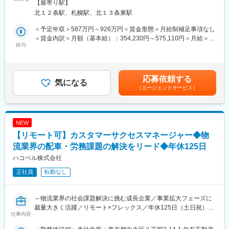
対策：屋内全面禁煙変更の範囲：会社の定める事業所
【最寄り駅】
1）お客様と密な関係性を構築し、コンセプトからシステム実装、
北１２条駅、札幌駅、北１３条東駅
運用までを一気通貫で提案。
■ポジションの魅力：各業種別のナレッジを習得してハイタッチ営
2）仮説課題を考え、検証していくコンサルティング型営業のスタ
業活動を行うことで、顧客のDX推進に関わる提案が増えます。
＜予定年収＞587万円～926万円＜賃金形態＞月給制補足事項なし
イルになります。
顧客側の視点に立った提案ができるようになると、顧客リレーシ
＜賃金内訳＞月額（基本給）：354,230円～575,110円＜月給＞
3）流通・小売業界の顧客へのアカウント営業（1人あたり2～3社
給与
ョンが構築され、その成功体験により、提案型（課題解決型）営
354,230円～575,110円＜昇給有無＞有＜残業手当＞有＜給与補足
を担当／案件数20件程度）、１社に対して様々な部署/担当者に折
業スキルが身に付きます。このスキルを身に付けることで、パー
＞※ご経験やスキルに応じて決定/別途、扶養手当や住宅手当あり■
衝頂きます。
トナーへのアライアンス提案力も同時に身に付けられ、営業スキ
賞与：年2回（6月、12月）■昇給：年1 回 （2月）業績、評価など
※2026年4月に新設された部署となります。より北海道地域に根付
ルが大幅に向上します。
に基づく昇給制度あり賃金はあくまでも目安の金額であり、選考
応募依頼する
いて複合的な提案をするため、業種横断の組織に体制を変更・組
気になる
を通じて上下する可能性があります。月給(月額)は固定手当を含め
（エージェントサービス）
織を新設しております。
■当社について：
た表記です。
当社は日本発のネットワークメーカーとして高い技術力を誇り、
■営業アプローチ先：
海外拠点での製造にも日本の品質基準を定め、その品質の高さか
道内大手法人企業を担当して頂き、今回募集は特に以下の流通業
らアライドテレシスグループの米国におけるスマートシティ推進
NEW
を担っていただく事を予定しております。
への取り組みがホワイトハウスより支援プロジェクトとして採択
【リモート可】カスタマーサクセスマネージャー◆物
・流通小売り企業
され表彰されています。
・商業施設
流業界の配車・労務課題の解決をリード◆年休125日
・卸企業
変更の範囲：会社の定める業務
ハコベル株式会社
（顧客例：ドラックストア、ホームセンター、コンビニエンスス
正社員
転勤なし
トア等）
システム提案によらず、自社/グループのコンサルティングサービ
ス、BPOなど多岐にわたるケイパビリティからご提案を頂きま
～物流業界の社会課題解決に挑む成長企業／事業拡大フェーズに
す。
裁量大きく活躍／リモート×フレックス／年休125日（土日祝）～
北海道地域の特性上、流通小売企業が盛んであり、当社としても
仕事内容
更なる注力領域としてリソースを展開していく予定です。
■業務内容