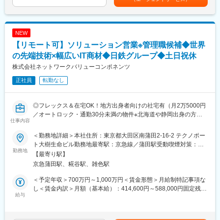
お客様に対し流通・サービス業種系ソリューション（業種基幹シ
【入社受入の体制】
年1回 賞与：年1回賃金はあくまでも目安の金額であり、選考を
ステム）／共通系ソリューション：NW、セキュリティ、DX等各
＜組織オンボーディング（全職種共通）＞
通じて上下する可能性があります。月給(月額)は固定手当を含めた
種提案を行っています。
当社はバリューとして「 自由と責任の文化 」を掲げています。
表記です。
新規：既存＝３:７（売上比率は、既存が８割程です）
バリューの理解を深めていただくとともに、当社でどう力を発揮
NEW
※新規営業に関しては、インサイドセールス部隊にて訪問コンタク
するか、全社を挙げてフォローします。
【リモート可】ソリューション営業※管理職候補◆世界
トが取れた先への営業が基本となります。
期間中はメンターが付きます。水先案内人として、当社での活躍
※既存営業に関しては、導入システムの追加開発や更新商談を対
の先端技術×幅広いIT商材◆日鉄グループ◆土日祝休
を側面支援します。
応。また、他社導入システムのリプレース商談の対応等です。
＜業務オンボーディング（営業部独自）＞
株式会社ネットワークバリューコンポネンツ
※一人が担当するお客様数は概ね既存：5～20社程度／新規：20～
MNTSQ Sales Onboardingプログラムがあります。
正社員
転勤なし
30社程度となります。
プロダクト・顧客課題・エンタープライズセールスの型への理解
を深めていただきます。
■事業規模
◎フレックス＆在宅OK！地方出身者向けの社宅有（月2万5000円
様々なお客様のニーズに応える為、数十万～数億+α程の幅広い商
変更の範囲：会社の定める職種
／オートロック・通勤30分未満の物件※北海道や静岡出身の方が
談があります。プロジェクトチーム、組織メンバーと協力し案件
仕事内容
実際にいます）
受注に繋げます。
◎無借金経営・毎年10％の増収を実現／土日祝休／年休125日
＜勤務地詳細＞本社住所：東京都大田区南蒲田2-16-2 テクノポー
◎20代～50代前半の方活躍中
■ソリューション・商材事例
ト大樹生命ビル勤務地最寄駅：京急線／蒲田駅受動喫煙対策：屋
勤務地
＜流通全体例＞
内全面禁煙変更の範囲：会社の定める事業所（リモートワーク含
【最寄り駅】
独自のマーケティングチームが、シリコンバレーなど世界の技術
https://www.nec-nexs.com/sl/?page=distribution
む）
京急蒲田駅、糀谷駅、雑色駅
トレンドをリサーチし、有望な海外ベンチャー企業と日本市場で
＜商材例＞
いち早く契約。
■小売
＜予定年収＞700万円～1,000万円＜賃金形態＞月給制特記事項な
日本未上陸の最先端ネットワーク・セキュリティ製品を取り扱え
「小売業向けリューション(https://www.nec-nexs.com/sl/retail/)」
し＜賃金内訳＞月額（基本給）：414,600円～588,000円固定残業
る、技術志向の営業に最適な環境です。
給与
をご参照ください
手当/月：43,000円～52,000円（固定残業時間15時間0分/月）超過
■ショッピングセンター
した時間外労働の残業手当は追加支給＜月給＞457,600円～
■業務詳細：
「ショッピングセンター向けソリューション(https://www.nec-
640,000円（一律手当を含む）＜昇給有無＞有＜残業手当＞有＜