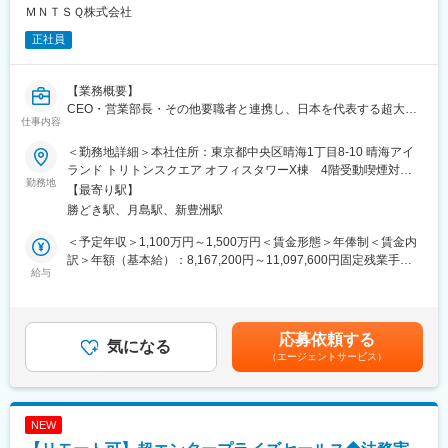
を形にする
・導入後の利活用モニタリング、新機能・新サービスの提案
ＭＮＴＳＱ株式会社
・法務部門→事業部門など複数部署・全社展開の設計・推進
変更の範囲：会社の定める業務
・ユーザー会やカンファレンスを通じたコミュニティづくり
正社員
◇当社の構想の提案
・新規プロダクトの導入にあたり、顧客向けに構想を資料で構造
的に提示
【業務概要】
・当社のサービスの思想・理想を顧客に浸透させ、将来のファン
CEO・営業部長・その他要職者と連携し、日本を代表する超大企
仕事内容
創り
業に対して、契約業務プラットフォームのセールスをリードして
◇組織横断プロジェクトへの参画・リード
いただきます。プレイヤーとしての力・マネジメントとしての力
＜勤務地詳細＞本社住所：東京都中央区晴海1丁目8-10 晴海アイ
・セールスやPdM向けに、顧客フィードバックに基づいた新規プ
、両方の発揮を期待します。
ランド トリトンスクエア オフィスタワーX棟 4階受動喫煙対
ロダクトの立案や既存機能の改善提言
勤務地
策：屋内全面禁煙変更の範囲：会社の定める事業所（リモートワ
【最寄り駅】
・セールスやプロダクト開発など、社内の他部署と連携した全社
【業務詳細】
ーク含む）
勝どき駅、月島駅、新豊洲駅
的な顧客課題解決プロジェクトの推進
＜シニアレイヤーとしての期待＞
・GTM戦略と連動した営業戦略の設計・実行
＜予定年収＞1,100万円～1,500万円＜賃金形態＞年俸制＜賃金内
【業務のリアル】
・売上1兆円超企業群を中心とした、 アカウントマネジメント体
訳＞年額（基本給）：8,167,200円～11,097,600円固定残業手当/
◇導入プロジェクトの期間
制の構築
給与
月：239,400円～325,200円（固定残業時間45時間0分/月）超過し
・プロダクトによりますが、最短で2か月、標準で半年ほどとなり
・イネーブルメント（組織としての営業力向上） の設計・推進
た時間外労働の残業手当は追加支給＜月額＞920,000円～
ます
・契約プラットフォームに向けた 事業開発
1,250,000円（12分割）（一律手当を含む）＜昇給有無＞有＜残
◇導入企業の企業規模
業手当＞有＜給与補足＞※評価年2回※上記給与とは別に「ストッ
応募依頼する
・売上高1,000億円以上の超大企業が中心です
＜超エンタープライズセールスとしての期待＞
気になる
クオプション制度」を導入しています。賃金はあくまでも目安の
（エージェントサービス）
◇導入企業の主なステークホルダー
・超エンタープライズアカウントに対する戦略立案・実行（ 初回
金額であり、選考を通じて上下する可能性があります。月給(月額)
・法務部門はもちろん、経営層・事業部門・DX/IT部門など多岐に
商談からクロージングまで ）
は固定手当を含めた表記です。
渡ります
・CxOクラス～部長レイヤーとの直接交渉、案件創出
・顧客の経営課題を解決するコンサルティング型セールスの実践
NEW
・既存顧客の法務部門→事業部門への全社展開 （DX部長・IT部長