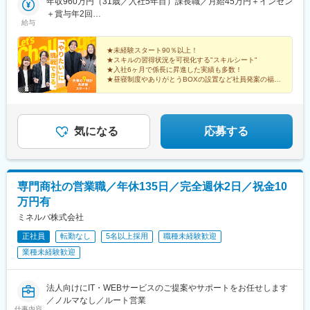
年収960万円（31歳／入社5年目）課長職／月給45万円＋インセン
場駅、なにわ橋駅、国際センター駅、北品川駅、新宿駅(東京メト
＋賞与年2回
ロ)、代官山駅、大崎広小路駅、稲荷町駅(東京都)、三田駅(東京
給与
年収624万円（27歳／入社3年目）係長職／月給36万円＋インセン
都)、神泉駅、日本橋駅(東京都)、汐留駅、末広町駅(東京都)、西早
＋賞与年2回
稲田駅、堺筋本町駅、近鉄名古屋駅、高輪台駅、新宿西口駅、京
★未経験スタート90％以上！
成上野駅、三越前駅、内幸町駅、岩本町駅、学習院下駅
★スキルの習得状況を可視化する"スキルシート"
★入社6ヶ月で係長に昇進した実績も多数！
★昼寝制度やありがとうBOXの設置など社員発案の福利
厚生も多数！
★賞与年2回＋四半期毎に最大45万円のインセンティブ
支給！
気になる
応募する
専門商社の営業職／年休135日／完全週休2日／祝金10
万円有
ミネルバ株式会社
正社員
転勤なし
5名以上採用
職種未経験歓迎
業種未経験歓迎
法人向けにIT・WEBサービスのご提案やサポートをお任せします
／ノルマなし／ルート営業
仕事内容