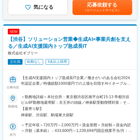
大手企業、通信キャリア、パートナーとなるシステムインテグレ
nexs.com/sl/retail/sc/)」をご参照ください
給与補足＞・給与改定：原則年1回・賞与：中元賞与(6月)、年末
応募依頼する
ータに対し、当社で扱っているコンピュータネットワーク関連製
気になる
賞与(12月)の2回・超過勤務手当あり・固定残業手当が一律15時間
（エージェントサービス）
品の販売、製品を軸としたソリューション提案営業をお任せしま
■成長機会（キャリアパス）
相当（43000円～52000円）で支給されます。※15時間を超える部
す。
課題解決型営業として顧客価値の最大化を実現するソリューショ
分については過勤務手当を支給します。賃金はあくまでも目安の
【具体的には】
ン提案をリードしていただきます。
金額であり、選考を通じて上下する可能性があります。月給(月額)
・公共や教育機関をエンドユーザーに持つ代理店へ、製品やサー
システムエンジニアとの協働提案や顧客対応を積み重ねること
は固定手当を含めた表記です。
NEW
ビス等を組み合わせた提案営業
で、将来的にはマネジメントおよびプロフェッショナルの両方の
【渋谷】ソリューション営業◆生成AI×事業共創を支え
・ユーザー企業の課題のヒアリング／ソリューションの提案営業
キャリア形成が可能です。
・展示会や専門誌HPからの問い合わせにて獲得した新規顧客への
る／生成AI支援国内トップ急成長IT
提案営業
変更の範囲：会社の定める業務
株式会社ギブリー
等 ※エンジニアと密に連携しながら行います。
正社員
転勤なし
5名以上採用
・基本的には既存の法人顧客に対して新たな提案を行い、1週間で
5~7回程訪問します。
※無理なノルマが設定されることはございません。
【生成AI支援国内トップ急成長IT企業／働きがいのある会社2024
年認定企業／時価総額1000億円での上場を目指すAIイネーブルメ
■キャリアパス：
仕事内容
ントカンパニー／土日祝休み】
・メンバー→主査→統括主査→本部長へのキャリアパスがござい
ます
＜勤務地詳細＞本社住所：東京都渋谷区南平台町15-13 帝都渋谷
■募集背景：
※人にもよりますが入社半年後以降で早期にマネジメントをお任せ
ビル8F勤務地最寄駅：京王井の頭線／神泉駅受動喫煙対策：その
当社の生成AI活用コンサルティング事業は、多数の生成AI領域で
勤務地
する想定です
他（喫煙所あり、喫煙所以外全面禁煙）変更の範囲：会社の定め
【最寄り駅】
の支援実績とスピードを強みに事業を展開し、これまでに累計
・営業のご経験、専門性を活かしながら製品企画販売としてのキ
る事業所（リモートワーク含む）
神泉駅、渋谷駅、駒場東大前駅
5,000社、うち生成AI分野では1,000社以上を支援してきました。
ャリアも描けます
現在、時価総額1,000億円での東証プライムまたはNASDAQ上場
＜予定年収＞720万円～2,000万円＜賃金形態＞月給制＜賃金内訳
を見据え、国内外での採用を強化しています。
■このポジションのやりがい：
＞月額（基本給）：433,600円～1,239,694円固定残業手当/月：
給与
・先端技術や日本では取り扱っていない新規商材に早くから携わ
234,000円～426,972円（固定残業時間45時間0分/月）超過した時
■業務内容：