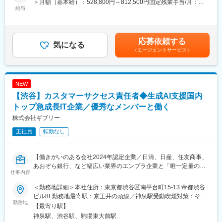
■当社について：
＞月額（基本給）：528,800円～812,500円固定残業手当/月：
給与
◆「社会に実装できる生成AI」の伴走支援は国内トップクラス。
171,200円～437,500円（固定残業時間45時間0分/月）超過した時
■業務内容：
グローバルな開発組織と事業創造力、スピードを強みに事業を展
間外労働の残業手当は追加支給＜月給＞700,000円～1,250,000円
当社の立ち上げフェーズのAI活用コンサルティング事業におい
開し、累計5,000社を支援。
（一律手当を含む）＜昇給有無＞有＜残業手当＞有＜給与補足＞※
て、マネージャーとして、プロジェクト統括、メンバー育成、成
◆ 「人」に惹かれて入社を決める方が多く、優秀なメンバーが揃
現年収や能力、経験を考慮いたします。＜評価制度＞■評価・昇
応募依頼する
功責任を担っていただきます。
気になる
っていることや、ギブリーのDNAである「Give&Give」が根付い
進・昇給：年2回 ■インセンティブ制度あり賃金はあくまでも目
（エージェントサービス）
ていることから、とにかく人が良い！という声が多いです。
安の金額であり、選考を通じて上下する可能性があります。月給
■具体的な業務内容：
◆自己資本100％で16期連続黒字経営・8期連続最高売上を更新
(月額)は固定手当を含めた表記です。
・複数プロジェクトのマネジメント
し、いま国内で最も急成長している企業の1つです！
・クライアントとのリレーション構築や提案営業リード
NEW
・プロジェクトチームの立ち上げ、メンバー育成
変更の範囲：会社の定める業務
【渋谷】カスタマーサクセス責任者◆生成AI支援国内
・ガバナンス、セキュリティ、リスク対応方針の策定
※経験や志向に応じて、ビジネス寄り・技術寄りいずれの領域でも
トップ急成長IT企業／優秀なメンバーと働く
ご活躍いただけます。
株式会社ギブリー
正社員
転勤なし
■当社について：
◆これまでの専門領域を活かしつつ、異なる領域のケイパビリテ
ィを身につけられます
【働きがいのある会社2024年認定企業／日清、日産、住友商事、
・特定領域に閉じず、案件を通じて知見を横断的に拡張
あおぞら銀行、など幅広い業界のエンプラ企業と「唯一定量の成
・市場価値を再定義・再構築できる環境
仕事内容
果」を出している生成AI活用のリーディングカンパニー】
◆ 「人」に惹かれて入社を決める方が多く、優秀なメンバーが揃
っていることや、ギブリーのDNAである「Give&Give」が根付い
＜勤務地詳細＞本社住所：東京都渋谷区南平台町15-13 帝都渋谷
■募集背景：
ていることから、とにかく人が良い！という声が多いです。
ビル8F勤務地最寄駅：京王井の頭線／神泉駅受動喫煙対策：その
当社の生成AI活用コンサルティング事業は、多数の生成AI領域で
勤務地
◆自己資本100％で16期連続黒字経営・8期連続最高売上を更新
他（喫煙所あり、喫煙所以外全面禁煙）変更の範囲：会社の定め
【最寄り駅】
の支援実績とスピードを強みに事業を展開し、これまでに累計
し、いま国内で最も急成長している企業の1つです！
る事業所（リモートワーク含む）
神泉駅、渋谷駅、駒場東大前駅
5,000社、うち生成AI分野では1,000社以上を支援してきました。