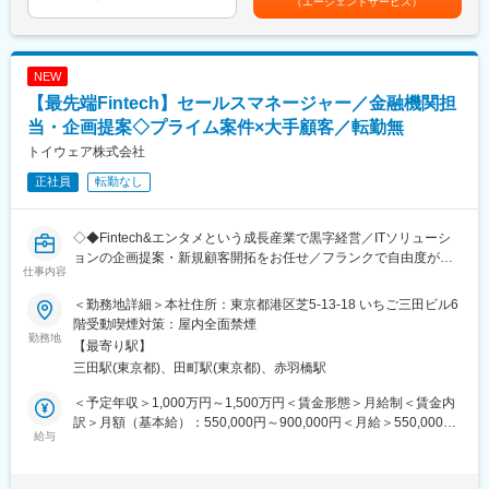
（エージェントサービス）
■昇給：年1回（4月／人事評価および業績に応じて）■インセンテ
■業務詳細：
ィブ賞与：原則年3回 （8月、11月、2月）※グループ業績による
・独自の顧客獲得戦略を用いて、Zoho製品の営業機会を創出す
賃金はあくまでも目安の金額であり、選考を通じて上下する可能
変更の範囲：会社の定める業務
る。
性があります。月給(月額)は固定手当を含めた表記です。
NEW
・ナーチャリング活動を通じて市場におけるZohoの認知度を高
【最先端Fintech】セールスマネージャー／金融機関担
め、見込み顧客のZohoへの関心を維持する。
・顧客の課題やニーズを把握し、適切な提案を行うことで、有望
当・企画提案◇プライム案件×大手顧客／転勤無
なリードや見込み顧客を特定・選定し、それらを営業機会へと転
トイウェア株式会社
換する。
正社員
転勤なし
・新たなパートナー企業を開拓し、相乗効果のある営業活動が展
開できる環境を構築する。
◇◆Fintech&エンタメという成長産業で黒字経営／ITソリューシ
■就業環境／福利厚生：
ョンの企画提案・新規顧客開拓をお任せ／フランクで自由度が高
育児休暇制度、時短制度の充実など柔軟な働き方を実践していま
仕事内容
い環境・自発的に進めたい方におすすめ／自社で新規事業開発も
す。社員が働きやすいよう環境を整備しています
◎◆◇
◇育児休業取得＆復職率（男女）100％
＜勤務地詳細＞本社住所：東京都港区芝5-13-18 いちご三田ビル6
◇有給休暇取得率70.0%
階受動喫煙対策：屋内全面禁煙
＝求人のポイント＝
勤務地
◇無料ランチあり（会社指定のお弁当の代金を全額補助）
【最寄り駅】
◇プライム案件でビジネス要件から入れているためクライアント
三田駅(東京都)、田町駅(東京都)、赤羽橋駅
とのリレーションが強く、経営レイヤーに対してビジネス／シス
■当社について：
テムの提案をすることができます◎
～業界シェアトップクラス／高い製品開発力も大きな強み～
＜予定年収＞1,000万円～1,500万円＜賃金形態＞月給制＜賃金内
◇最先端のFintech案件がほとんどなので、金融業界最先端の知識
当社の強みの1つが、インド本社の製品開発力です。各国のマーケ
訳＞月額（基本給）：550,000円～900,000円＜月給＞550,000円
を身に付けることができます◎
給与
ットに合わせた分析を行い、お客様にとって必要な機能を中心に
～900,000円＜昇給有無＞有＜残業手当＞無＜給与補足＞※経験や
◇自社で新規事業の開発もしているため、自社戦略を考えること
まとめた製品を、リーズナブルな価格で提供できます。だからこ
スキルを考慮して決定します。※想定年収は、賞与（業績・評価連
もできます◎
そ、多くの製品が業界内でトップクラスのシェアを誇っており、
動）が評価基準の標準を支給された場合を見込んでおります。■昇