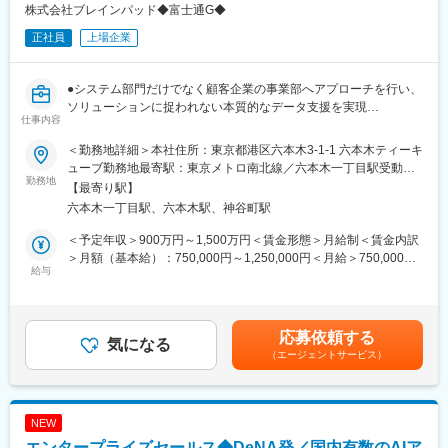
株式会社ブレインパッド◆富士通G◆
正社員
上場企業
●システム部門だけでなく顧客企業の事業部へアプローチを行い、
ソリューションに捉われない本質的なデータ支援を実現
仕事内容
●富士通Gの基盤を活かした提案を実現
＜勤務地詳細＞本社住所：東京都港区六本木3-1-1 六本木ティーキ
■業務内容
ューブ勤務地最寄駅：東京メトロ南北線／六本木一丁目駅受動喫
自動車・製造・エネルギーを中心としたエンタープライズ企業に
勤務地
煙対策：屋内全面禁煙変更の範囲：会社の定める事業所（リモー
【最寄り駅】
対し、データ・AI活用を起点とした課題解決型のアカウントセー
トワーク含む）
六本木一丁目駅、六本木駅、神谷町駅
ルを担っていただきます。
顧客の変革テーマを起点に、「何を解くべきか」から入り、社内
＜予定年収＞900万円～1,500万円＜賃金形態＞月給制＜賃金内訳
外の専門性を束ねて案件を創出する営業です。データサイエンテ
＞月額（基本給）：750,000円～1,250,000円＜月給＞750,000円
ィスト、コンサルタント、エンジニア、プロダクト担当などと連
給与
～1,250,000円＜昇給有無＞有＜残業手当＞無＜給与補足＞※年収
携しながら、最適なソリューションを企画・提案します。
は目安です。スキル・経験に応じて優遇いたします。■昇給：年1
・アカウントプラン戦略立案
回（4月）■賞与：年1回（5月）賃金はあくまでも目安の金額であ
・課題発掘/仮説提案
り、選考を通じて上下する可能性があります。月給(月額)は固定手
応募依頼する
・社内外連携
気になる
当を含めた表記です。
（エージェントサービス）
・マネジメント
■特徴
顕在化した要件に応える「待ちの姿勢」ではなく、顧客自身も言
NEW
語化できていない潜在課題を見つけ出し、パートナー連携等も駆
エンタープライズセールス◆DeNA発／国内有数のAIア