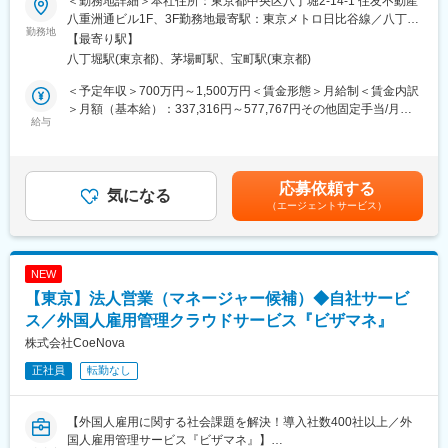
＜勤務地詳細＞本社住所：東京都中央区八丁堀2-14-1 住友不動産
現在、導入社数は想定を上回るペースで急拡大していますが、私
■プロジェクト例：
八重洲通ビル1F、3F勤務地最寄駅：東京メトロ日比谷線／八丁堀
たちのゴールはシステムの導入ではありません。2024年問題や深
勤務地
・某流通小売り業向け「デジタル戦略」
駅受動喫煙対策：屋内全面禁煙変更の範囲：会社の定める事業所
【最寄り駅】
刻な労働力不足に直面する運送会社様からは、単なるシステム導
・顧客接点系ビジネス構想策定、システム構築 （EC、ポイント
（リモートワーク含む）
八丁堀駅(東京都)、茅場町駅、宝町駅(東京都)
入サポートを超えた「高度な活用支援」への期待が急速に高まっ
管理等）
ています。
・基幹系業務システム再構築提案（販売、会計、人事給与系）
＜予定年収＞700万円～1,500万円＜賃金形態＞月給制＜賃金内訳
こうした背景から、顧客の業務課題に深く入り込み、支援の高度
・データドリブン経営を目指した基盤整備（ETL、ＤＷＨ、BI）
＞月額（基本給）：337,316円～577,767円その他固定手当/月：
化と仕組み化を推進できるカスタマーサクセスを募集していま
給与
・民主化業務支援（ローコード開発）
55,000円固定残業手当/月：150,184円～242,233円（固定残業時
す。
・バックオフィス系業務改善提案（BPO）
間45時間0分/月）超過した時間外労働の残業手当は追加支給＜月
「物流の現場経験」を「IT×経営支援のスキル」へとアップデート
・生成AI活用に業務改善
給＞542,500円～875,000円（一律手当を含む）＜昇給有無＞有＜
し、業界のスタンダードを共に創り上げてくださる方をお待ちし
※案件規模：平均単価：5,000万円～1億円、プロジェクト期間：1
残業手当＞有＜給与補足＞※年収は前職考慮の上、経験・スキルに
応募依頼する
ています。
気になる
年～1.5年
応じて決定します。■その他固定手当：LP手当一律55,000円賃金
（エージェントサービス）
はあくまでも目安の金額であり、選考を通じて上下する可能性が
■具体的には
■組織構成：
あります。月給(月額)は固定手当を含めた表記です。
◇既存顧客の活用拡大・成長支援
営業全体で16名在籍しています。（20代後半から60代迄と幅広い
既存サービスや新機能の活用を通じて、顧客（運送会社）の配
ですが、構成的には30前後が中心で中途比率は高いです）
NEW
車・労務・収支管理における課題を整理し、現場に即した解決策
※チームで提案・折衝を対応することが多く、積極的にFBし合う
【東京】法人営業（マネージャー候補）◆自社サービ
の提案から実行までをリードする
文化が醸成されています。
◇アカウント戦略設計・提案活動の仕組み化
ス／外国人雇用管理クラウドサービス『ビザマネ』
顧客セグメントや課題構造に応じたアカウント戦略を設計し、再
■入社後：
株式会社CoeNova
現性のある提案・運用プロセスを構築する
入社3～6ヶ月で担当顧客を持ち始め、3～4社程度のエンタープラ
正社員
転勤なし
◇KPIマネジメント・収益最大化
イズ企業を担当いただきます。新規案件創出～提案まで主体的に
売上・継続率・活用拡大率などの重要指標を設計・モニタリング
リードいただきます。
し、成果最大化に向けた改善・意思決定を推進する
【外国人雇用に関する社会課題を解決！導入社数400社以上／外
◇組織強化・横断連携推進
変更の範囲：会社の定める業務
国人雇用管理サービス『ビザマネ』】
メンバー育成や役割設計を通じた組織強化に加え、セールス・プ