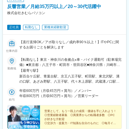
反響営業／月給35万円以上／20～30代活躍中
株式会社きむらパソコン
正社員
転勤なし
業種未経験歓迎
【直行直帰OK／アポ取りなし／成約率90％以上！】ITやPCに関
するお困りごとを解決します
仕事内容
【転勤なし】東京・神奈川の各拠点※車・バイク通勤可（駐車場完
備）■東京都：八王子市・町田市・世田谷区■神奈川県：川崎市・
勤務地
横浜市・溝の口・あざみ野※各拠点の詳細は「勤務地一覧」をご覧
【最寄り駅】
ください。
新百合ケ丘駅、青葉台駅、京王八王子駅、町田駅、東北沢駅、溝
の口駅、あざみ野駅、八王子駅、代々木上原駅、武蔵溝ノ口駅、
笹塚駅、高津駅(神奈川県)
年収600万円（月収45万円＋賞与）／メンバー
年収800万円（月収60万円＋賞与）／営業リーダー
給与
営業として、もう一段上の成長・価値を手に入れよう！
◎営業経験者募集 ◎異業界からの転職者多数 ◎PC
が好きな方歓迎
◎交渉力・提案力・IT知識を自分のものに ◎毎月イン
センあり