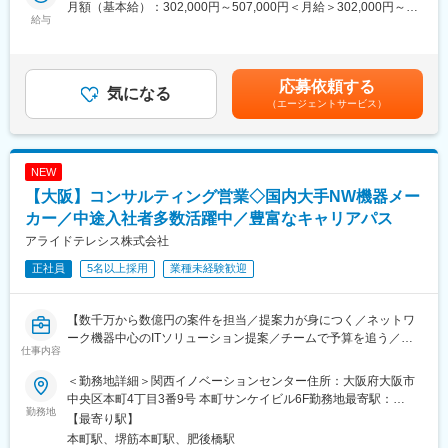
■募集背景：
月額（基本給）：302,000円～507,000円＜月給＞302,000円～
当部門では、日本を代表する大手食品メーカーとの長年の信頼関
給与
昨今IT業界の人手不足に加え、システム複雑化により、エンジニ
507,000円＜昇給有無＞有＜残業手当＞有＜給与補足＞※残業代別
係を基盤に、既存システム刷新に留まらず、AI／IoT活用、インフ
アリソースが足りないお客様が増加しておりますが、企業のITシ
途支給※当社給与規定により、経験・スキル等を考慮した上で決定
ラ再構築、業界横断型DXテーマ創出まで提案領域を拡大していま
ステムに求められる可用性レベルは、日々高まってきています。
いたします。■昇給：年1回■賞与：年2回（夏季・冬季）※2024年
す。
そのような課題に向き合い、当社の強みであるシステムの可用性
度実績平均賞与：5.2か月分賃金はあくまでも目安の金額であり、
応募依頼する
気になる
設計のナレッジをいかし、お客様個別の環境に対して適切なシス
選考を通じて上下する可能性があります。月給(月額)は固定手当を
（エージェントサービス）
■職務内容
テムソリューションを社内SI部門と連携し、協力しながら提案を
含めた表記です。
大手食品業界の既存システムへの改修・改善提案から、全般のイ
していただける方を募集する事としました。
ンフラ構築やIoT/AI/ロボットなどの最新技術を活用しDXのセール
ス活動など、様々なビジネス課題への対応を行って頂きます。
■働く環境：
NEW
●既存顧客の深耕
「テレワーク先駆者百選」に認定総務省により、テレワークの導
【大阪】コンサルティング営業◇国内大手NW機器メー
・経営／事業課題のヒアリング、DXテーマ創出、既存システム改
入・活用を進めている企業・団体である「テレワーク先駆者」の
善提案
カー／中途入社者多数活躍中／豊富なキャリアパス
うち、さらにその中から十分な実績を持つ企業として、「テレワ
●新規顧客の開拓
ーク先駆者百選」に認定されています。
アライドテレシス株式会社
・市場／業界分析、仮説課題提案内容検討、コンタクトチャネル
正社員
5名以上採用
業種未経験歓迎
創出
●プロジェクト推進
・社内SE／技術部門との連携、パートナー企業連携、見積作成、
【数千万から数億円の案件を担当／提案力が身につく／ネットワ
要件定義参画
ーク機器中心のITソリューション提案／チームで予算を追う／中
仕事内容
途入社者も多数活躍／国内トップクラスのシェアを誇る日系メー
■ポジション魅力
カー】
当部署では大手食品メーカー様と長年のお付き合いにおける深い
＜勤務地詳細＞関西イノベーションセンター住所：大阪府大阪市
信頼関係を築いてまいりました。そのような環境の中で食品業界
中央区本町4丁目3番9号 本町サンケイビル6F勤務地最寄駅：
■業務内容：
勤務地
をはじめ新規ビジネスを展開して社会課題解決に取り組みたいと
Osaka Metro御堂筋線線／本町駅受動喫煙対策：敷地内全面禁煙
【最寄り駅】
自社製品であるルーターやスイッチをはじめとするLAN関連商
考えております。
変更の範囲：会社の定める事業所（リモートワーク含む）
本町駅、堺筋本町駅、肥後橋駅
材、ネットワーク管理ソフトウェア、アプリケーション等を提案