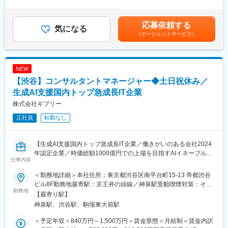
ることでニッチでありながら専門性のある領域で働くことが出来
間外労働の残業手当は追加支給＜月給＞667,600円～1,666,666円
生成AIの社会実装を支援するコンサルティング事業において、大
ます。
（一律手当を含む）＜昇給有無＞有＜残業手当＞有＜給与補足＞※
手企業に対する提案・関係構築・案件獲得を担うソリューション
・NW、セキュリティ商材の展示会への参加やベンダー主催の展示
現年収や能力、経験を考慮いたします。＜評価制度＞■評価・昇
応募依頼する
営業ポジションです。
気になる
会に営業職の方も参加しています。
進・昇給：年2回 ■インセンティブ制度あり賃金はあくまでも目
（エージェントサービス）
単なるサービス紹介ではなく、クライアントの経営課題や現場の
・無理なノルマもなく、エンジニアと共にクライアント訪問し、
安の金額であり、選考を通じて上下する可能性があります。月給
業務課題に深く入り込みながら、戦略構想～実行支援に至るまで
課題解決にコミットした提案活動に集中できる環境の中で営業が
(月額)は固定手当を含めた表記です。
の幅広いソリューション提案を推進していただきます。
出来ます。
NEW
■具体的な業務内容：
■組織構成：
【渋谷】コンサルタントマネージャー◆土日祝休み／
・大手企業（CxO～現場責任者）へのヒアリングやリレーション
10名：本部長１名／部長２名
構築
生成AI支援国内トップ急成長IT企業
※４チームあるうちの２チームは部長が兼任してマネージャーをし
・クライアント課題に応じた提案戦略の立案（生成AI活用・組織
ています。※半分以上が２０代で構成されています。
株式会社ギブリー
変革・業務改善 など）
正社員
転勤なし
・ソリューションの提案、案件化（コンサルタント・エンジニア
■研修制度：
と連携）
中途入社の方はOJTがございます。必要に応じて外部研修を受講
・契約交渉、クロージング、契約後のフォローアップ
可能です。
【生成AI支援国内トップ急成長IT企業／働きがいのある会社2024
・事業開発における新サービス企画やフィードバック提供
年認定企業／時価総額1000億円での上場を目指すAIイネーブルメ
・セミナーや勉強会、展示会などのプロモーション活動支援
変更の範囲：会社の定める業務
仕事内容
ントカンパニー／土日祝休み】
※スキルに応じておまかせする領域をご相談させていただきます。
＜勤務地詳細＞本社住所：東京都渋谷区南平台町15-13 帝都渋谷
■募集背景：
■今後のキャリアパス：
ビル8F勤務地最寄駅：京王井の頭線／神泉駅受動喫煙対策：その
当社の生成AI活用コンサルティング事業は、多数の生成AI領域で
勤務地
個人の適性・志向性にあわせたキャリア形成が可能であり、マネ
他（喫煙所あり、喫煙所以外全面禁煙）変更の範囲：会社の定め
【最寄り駅】
の支援実績とスピードを強みに事業を展開し、これまでに累計
ジメントを志向するManager/Leader Staffの道と、技術の専門性
る事業所（リモートワーク含む）
神泉駅、渋谷駅、駒場東大前駅
5,000社、うち生成AI分野では1,000社以上を支援してきました。
を追求するSpecialistの道があります。
現在、時価総額1,000億円での東証プライムまたはNASDAQ上場
＜予定年収＞840万円～1,500万円＜賃金形態＞月給制＜賃金内訳
を見据え、国内外での採用を強化しています。