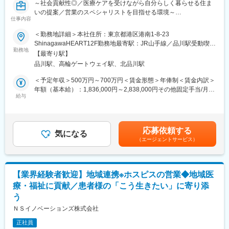
～社会貢献性◎／医療ケアを受けながら自分らしく暮らせる住ま
いの提案／営業のスペシャリストを目指せる環境～
仕事内容
＼こんな方へおすすめ◎／
＜勤務地詳細＞本社住所：東京都港区港南1-8-23
・ノルマや量重視の営業から脱却し社会貢献性高い営業に挑戦し
ShinagawaHEART12F勤務地最寄駅：JR山手線／品川駅受動喫煙
たい方
勤務地
対策：屋内全面禁煙変更の範囲：会社の定める事業所
【最寄り駅】
・住まい提案経験を活かし新たな社会価値提供に挑戦したい方
品川駅、高輪ゲートウェイ駅、北品川駅
・営業として専門性を高め顧客価値を追求し続けたい志向の方
＜予定年収＞500万円～700万円＜賃金形態＞年俸制＜賃金内訳＞
■業務内容：
年額（基本給）：1,836,000円～2,838,000円その他固定手当/月：
医療ケアを受けながら自分らしく暮らせる住まいを求める患者
給与
195,000円～252,500円固定残業手当/月：68,000円～96,000円
様・ご家族にへ、医療機関と連携し最適な住環境を提案します。
（固定残業時間25時間0分/月）超過した時間外労働の残業手当は
住まい提案と意思決定支援を通じ、不安や課題の解決を行いま
追加支給＜月額＞416,000円～585,000円（12分割）（一律手当を
す。
含む）＜昇給有無＞有＜残業手当＞有賃金はあくまでも目安の金
応募依頼する
気になる
額であり、選考を通じて上下する可能性があります。月給(月額)は
（エージェントサービス）
■詳細：
固定手当を含めた表記です。
・病院等からの直接のお問い合わせ対応
・ポータルサイトや提携先からのお問い合わせ対応
・入居希望者およびご家族の見学対応
【業界経験者歓迎】地域連携※ホスピスの営業◆地域医
・本部及び施設内の運営会議等への出席と活動報告
療・福祉に貢献／患者様の「こう生きたい」に寄り添
・お問い合わせ帳票への記録と管理
う
・提案資料の作成
・新規施設候補の市場調査
ＮＳイノベーションズ株式会社
正社員
■魅力：