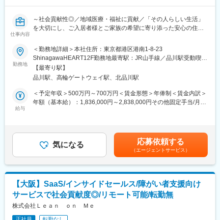
・営業職としてマネジメントではなく専門性を高め続けるキャリ
アが描ける環境です。関係構築力や提案力を活かし、長期的に価
～社会貢献性◎／地域医療・福祉に貢献／「その人らしい生活」
値提供できる営業へ成長可能です。
を大切にし、ご入居者様とご家族の希望に寄り添った安心の住環
・不動産営業の住環境提案経験を活かしながら、医療ケアを受け
仕事内容
境を整える◎～
ながら自分らしく暮らせる住まいという新たな価値提案に挑戦で
きます。
＜勤務地詳細＞本社住所：東京都港区港南1-8-23
■業務内容：
・件数やノルマ重視から脱却し、顧客一人ひとりに向き合う営業
ShinagawaHEART12F勤務地最寄駅：JR山手線／品川駅受動喫煙
より多くのがん末期や神経難病の患者様の「こう生きたい、こう
勤務地
スタイルへ転換可能です。
対策：屋内全面禁煙変更の範囲：会社の定める事業所
【最寄り駅】
生活したい」を実現するため、病院や施設に対して医療対応型ホ
品川駅、高輪ゲートウェイ駅、北品川駅
ーム【リヤンド-絆-】の提案営業をお任せいたします。
＜出張規定＞
・出張中の勤務日に限り、日当を1日あたり2,000円支給。
＜予定年収＞500万円～700万円＜賃金形態＞年俸制＜賃金内訳＞
■ミッション：
・1か月以上の長期出張者は、出張先から自宅までの往復交通費を
年額（基本給）：1,836,000円～2,838,000円その他固定手当/月：
「リヤンド（絆）」への入居が、入居者にとって安心で、大切に
給与
月2回まで会社が負担。
195,000円～252,500円固定残業手当/月：68,000円～96,000円
されていると感じていただけるようにPRし、関係を強化すること
・出張費は、出張旅費規程に則りかかる実費を支給。
（固定残業時間25時間0分/月）超過した時間外労働の残業手当は
が非常に重要な役割です。
※長期間同一地域へ出張する場合は、会社から短期賃貸マンション
追加支給＜月額＞416,000円～585,000円（12分割）（一律手当を
新しい訪問先だけでなく、既存の訪問先にも何度も訪れることが
または賃貸アパートの使用を命じる場合があります。その場合、
含む）＜昇給有無＞有＜残業手当＞有賃金はあくまでも目安の金
応募依頼する
あるため、関係を素早く築く能力と、時間をかけて関係を深める
気になる
入居に係る初期費用、家賃、水道光熱費は会社が負担いたしま
額であり、選考を通じて上下する可能性があります。月給(月額)は
（エージェントサービス）
能力の両方が活躍できる場があります。
す。
固定手当を含めた表記です。
■「リヤンド-絆-」について：
■同社について：
リヤンド-絆-では、がん末期・難病患者等の日常的に医療的ケアが
私たちは「医療・介護に、イノベーションを」を掲げ、医療・介
【大阪】SaaS/インサイドセールス/障がい者支援向け
必要な方々の受け入れを積極的におこない、その人らしく生活で
護・歯科領域のDXやマーケティング、採用、人事などバックオフ
サービスで社会貢献度◎/リモート可能/転勤無
きる状態の実現を通じた「後悔を超える満足感」を追求するケア
ィスのプロフェッショナルとして、医療介護の現場に変革をもた
を行っています。「難病だから制限された生活をせざるを得な
株式会社Ｌｅａｎ ｏｎ Ｍｅ
らすグループです。
い…」そんな患者さんを一人でも減らすため、経験豊富な看護
東証プライム上場 JMDC のグループ企業として、強固な事業基盤
正社員
転勤なし