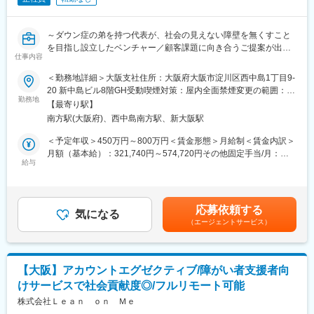
師・介護スタッフによる医療ケア体制と、“その人らしい生活”に重
とスピーディな挑戦を両立しています。
きを置いたより良い生活環境を提供し、さまざまな疾患を抱える
患者様・ご家族様の「こう生きたい、こう生活したい」に寄り添
変更の範囲：会社の定める業務
～ダウン症の弟を持つ代表が、社会の見えない障壁を無くすこと
ったサービスを提供いたします。
を目指し設立したベンチャー／顧客課題に向き合うご提案が出来
仕事内容
る裁量権ある環境◎～
■特徴：
＜勤務地詳細＞大阪支社住所：大阪府大阪市淀川区西中島1丁目9-
神経難病を抱える方々へ、“食べる”喜びと大切な時間を支える食支
■仕事内容：
20 新中島ビル8階GH受動喫煙対策：屋内全面禁煙変更の範囲：会
援を提供しています。
当社の主力サービスである、障がい者支援者向けオンライン研修
勤務地
社の定める事業所（リモートワーク含む）
大切な人の笑顔を守る食支援プロジェクト「Enjoy Eating」につ
【最寄り駅】
サービスのインサイドセールスをお任せします。
いて
南方駅(大阪府)、西中島南方駅、新大阪駅
【変更の範囲：会社が定める業務】
（https://liende-kizuna.jp/enjoy-eating/）
＜予定年収＞450万円～800万円＜賃金形態＞月給制＜賃金内訳＞
■具体的な業務：
月額（基本給）：321,740円～574,720円その他固定手当/月：
■出張時の手当について：
・新規顧客のリードジェネレーションおよびアポイントの取得
給与
3,000円固定残業手当/月：50,760円～90,280円（固定残業時間20
・出張時は、会社負担でホテルやマンスリー賃貸に宿泊していた
・e-learningサービスに関する情報提供
時間0分/月）超過した時間外労働の残業手当は追加支給＜月給＞
だきます。
・メール、電話、オンライン会議などを使用して、潜在顧客と積
375,500円～668,000円（一律手当を含む）＜昇給有無＞有＜残業
・出張中の勤務日に限り、日当を1日あたり2,000円支給いたしま
極的にコンタクトを取る
手当＞有＜給与補足＞※その他固定給：リモート手当3,000円を含
す。
応募依頼する
・販売パイプラインを管理し、商談の進捗状況を追跡する
気になる
む※現行の年収と相談して決定賃金はあくまでも目安の金額であ
・月2回までの帰省費用（往復交通費）補助がございます。
（エージェントサービス）
・チームメンバーやマネージャーと協力して、営業目標の達成に
り、選考を通じて上下する可能性があります。月給(月額)は固定手
向けて貢献する
当を含めた表記です。
■業務の詳細：
・病院等からの直接のお問い合わせ対応
■福祉特化型e-learningサービス：
・ポータルサイトや提携先からのお問い合わせ対応
【大阪】アカウントエグゼクティブ/障がい者支援者向
人手不足で人材教育にリソースを割けない現場に向けて、知的障
・入居希望者およびご家族の見学対応
けサービスで社会貢献度◎/フルリモート可能
がい者との向き合い方を著名講師が幅広い分野で解説しておりま
・本部及び施設内の運営会議等への出席と活動報告
す。
株式会社Ｌｅａｎ ｏｎ Ｍｅ
・お問い合わせ帳票への記録と管理
＜サービスの特徴＞