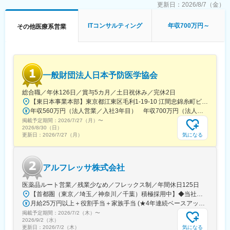
私たちは、障がいのある方の視点に立ち、その支援者の視点に立
＜サービスの特徴＞
更新日：
2026/8/7（金）
ち、障がいのある方を取り巻く社会の視点に立ちます。
◎障がい福祉に特化した動画コンテンツ
また、率先して障がいへの理解を深め歴史と現状を認識した上
障がい福祉の専門家による短時間動画
ITコンサルティング
年収700万円～
その他医療系営業
で、固定観念に縛られることのない柔軟な姿勢と発想を持ち合わ
義務研修・障がい理解・支援の事例など、事業所の状況や職員の
せ、未来のありたき社会に向けて歩む先駆者でありたいと思いま
レベルに応じたコンテンツを毎月追加しています。
す。
◎研修計画も作成可能
◎サブスク形式で"いつでも""忙しくても"学べる
変更の範囲：会社の定める業務
◎累計利用人数8万人
一般財団法人日本予防医学協会
◎累計利用施設数5,200施設
総合職／年休126日／賞与5カ月／土日祝休み／完休2日
■働く環境：
【東日本事業本部】東京都江東区毛利1-19-10 江間忠錦糸町ビル※訪問先からの直行直帰が可能です！＜アクセス＞・JR総武線（快速・各駅停車）／東京メトロ半蔵門線 錦糸町駅より徒歩5分・東京メトロ半蔵門線／都営新宿線 住吉駅より徒歩5分※受動喫煙対策:屋内全面禁煙
約25名
年収560万円（法人営業／入社3年目） 年収700万円（法人営業・チームリーダー／入社5年目）
◎リモート勤務がメイン：週１～３回のオンラインMTGを行って
掲載予定期間：
2026/7/27（月）
〜
います。
2026/8/30（日）
◎メンバーへのリスペクトをし合う文化であり、目標に向かうプ
気になる
更新日：
2026/7/27（月）
ロセスを重視しています。
◎障がい者雇用企業向けの事業や家族向けの事業展開を今後想定
しており、事業規模の拡大や新規事業の立ち上げに向け、100名
アルフレッサ株式会社
超の組織を目指しています。
医薬品ルート営業／残業少なめ／フレックス制／年間休日125日
■当社のビジョン：
【首都圏（東京／埼玉／神奈川／千葉）積極採用中】◆当社が展開する【北海道／関東／首都圏／中部／近畿／九州】の各事業所へご希望を考慮した上で配属となります。【北海道】北海道【関東】栃木／群馬／茨城／長野／山梨／新潟【首都圏】東京／埼玉／神奈川／千葉★積極採用エリア【中部】静岡／愛知／三重／岐阜【近畿】滋賀／兵庫／大阪／京都／奈良／和歌山【九州】福岡／長崎／熊本／大分／宮崎／鹿児島各事業所の詳細については、弊社HPよりご確認ください※「企業情報」→「拠点」よりご確認いただけます。屋内禁煙(※喫煙室あり※禁煙タイムあり※喫煙室での就労はありません)
「障がい者にやさしい街づくり」
月給25万円以上＋役割手当＋家族手当 (★4年連続ベースアップ実施！)※時間外手当別途支給※年齢、経験、能力を考慮の上、優遇します
当社は、障がいのある方とその家族が将来のライフプランについ
掲載予定期間：
2026/7/2（木）
〜
て、希望を持ち見通しを立てられる社会をつくるために生まれた
2026/9/2（水）
会社です。
気になる
更新日：
2026/7/2（木）