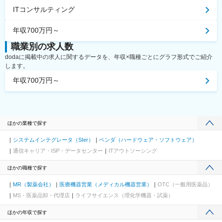
ITコンサルティング
年収700万円～
職業別の求人数
dodaに掲載中の求人に関するデータを、年収×職種ごとにグラフ形式でご紹介
します。
年収700万円～
ほかの業種で探す
システムインテグレータ（SIer）
ベンダ（ハードウェア・ソフトウェア）
通信キャリア・ISP・データセンター
ITアウトソーシング
ほかの職種で探す
MR（製薬会社）
医療機器営業（メディカル機器営業）
OTC（一般用医薬品）
MS・医薬品卸・代理店
ライフサイエンス（理化学機器・試薬）
ほかの年収で探す