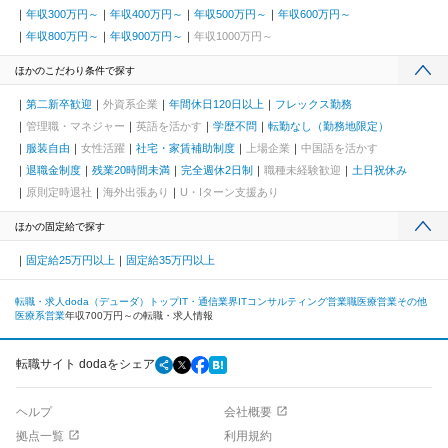
年収300万円～
年収400万円～
年収500万円～
年収600万円～
年収800万円～
年収900万円～
年収1000万円～
ほかのこだわり条件で探す
第二新卒歓迎
外資系企業
年間休日120日以上
フレックス勤務
管理職・マネジャー
英語を活かす
学歴不問
転勤なし（勤務地限定）
服装自由
女性活躍
社宅・家賃補助制度
上場企業
中国語を活かす
退職金制度
残業20時間未満
完全週休2日制
職種未経験歓迎
土日祝休み
原則定時退社
海外出張あり
U・Iターン支援あり
ほかの固定給で探す
固定給25万円以上
固定給35万円以上
転職・求人doda（デューダ）トップ
IT・通信業界
ITコンサルティング
営業職
医療営業
その他
医療系営業
年収700万円～の転職・求人情報
転職サイト dodaをシェア
ヘルプ
会社概要
拠点一覧
利用規約