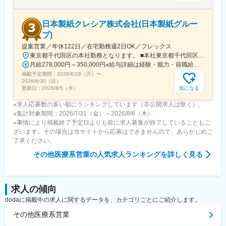
私たちは、障がいのある方の視点に立ち、その支援者の視点に立
ち、障がいのある方を取り巻く社会の視点に立ちます。
日本製紙クレシア株式会社(日本製紙グルー
また、率先して障がいへの理解を深め、歴史と現状を認識した上
で、固定観念に縛られることのない柔軟な姿勢と発想を持ち合わ
プ)
せ、未来のありたき社会に向けて歩む先駆者でありたいと思いま
提案営業／年休122日／在宅勤務週2日OK／フレックス
す。
東京都千代田区の本社勤務となります。 ■本社東京都千代田区神田駿河台4-6御茶ノ水ソラシティ※最寄り駅：JR御茶ノ水駅、メトロ新御茶ノ水駅＼柔軟な働き方で、長く働き続けられる／営業活動は直行直帰が可能で、在宅勤務・リモートワークも週2日利用できます。フレックス制度も整っており、商談がない日は自宅で資料作成を行うなど、自分の裁量で働き方を調整できます。 無理なく働き続けられる環境だからこそ、長期的なキャリア形成が可能です。将来的に全国転勤の可能性があります。本人の希望やキャリア形成、組織状況を踏まえて決定します。【転勤エリアについて】転勤先は当社営業拠点（札幌・仙台・東京・名古屋・大阪・広島・福岡など）を想定しています。【転勤に伴う会社からの補助・制度について】転勤時には借上社宅制度の利用や住宅手当・転勤手当の支給があるため、生活面のサポート体制も整っています。※受動喫煙対策：敷地内喫煙可能場所あり
月給278,000円～350,000円※給与詳細は経験・能力・前職給与等を踏まえて決定します。
変更の範囲：会社の定める業務
掲載予定期間：
2026/6/29（月）
〜
2026/8/30（日）
気になる
更新日：
2026/8/5（水）
※求人応募数の多い順にランキングしています（非公開求人は除く）。
※集計対象期間：2026/7/31（金）～2026/8/6（木）
※事情により掲載終了予定日よりも前に求人募集が終了していることもご
ざいます。その場合は当サイトから応募はできませんので、あらかじめご
了承ください。
その他医療系営業
の人気求人ランキングを詳しく見る
求人の傾向
dodaに掲載中の求人に関するデータを、カテゴリごとにご紹介します。
その他医療系営業