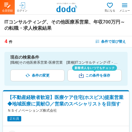
会員登録
ログイン
気になる
メニュー
ITコンサルティング、その他医療系営業、年収700万円～
の転職・求人検索結果
4
条件で並び替え
件
現在の検索条件
[職種]その他医療系営業-医療営業 [業種]ITコンサルティング-IT・通信業界 [年収]700万円～
新着求人をいつでもチェック
条件の変更
この条件を保存
【不動産経験者歓迎】医療ケア住宅(ホスピス)提案営業
◆地域医療に貢献◎／営業のスペシャリストを目指す
ＮＳイノベーションズ株式会社
正社員