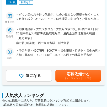
・提案資料の作成
正社員
転勤なし
◎障がい福祉に特化した動画コンテンツ
・新規施設候補の市場調査
障がい福祉の専門家による短時間動画
義務研修・障がい理解・支援の事例など、事業所の状況や職員の
変更の範囲：会社の定める業務
～ダウン症の弟を持つ代表が、社会の見えない障壁を無くすこと
レベルに応じたコンテンツを毎月追加しています。
を目指し設立したベンチャー／顧客課題に向き合うご提案が出来
◎研修計画も作成可能
仕事内容
る裁量権ある環境◎～
◎サブスク形式で"いつでも"、"忙しくても"学べる
＜勤務地詳細＞大阪支社住所：大阪府大阪市淀川区西中島1丁目9-
◎累計利用人数8万人
■仕事内容：
20 新中島ビル8階GH受動喫煙対策：屋内全面禁煙変更の範囲：会
◎累計利用施設数5,200施設
当社の主力サービスである、障がい者支援者向けオンライン研修
勤務地
社の定める事業所（リモートワーク含む）
【最寄り駅】
サービスのAE(アカウントエグゼクティブ)をお任せします。
■働く環境：
南方駅(大阪府)、西中島南方駅、新大阪駅
約25名
■仕事の流れ：
＜予定年収＞450万円～800万円＜賃金形態＞月給制＜賃金内訳＞
◎リモート勤務がメイン：週１～３回のオンラインMTGを行って
障がい者支援者向けオンライン研修サービスの導入に向け、全国
月額（基本給）：321,740円～574,720円その他固定手当/月：
います。
の障がい福祉サービス事業所へのアカウントエグゼクティブをお
給与
3,000円固定残業手当/月：50,760円～90,280円（固定残業時間20
◎メンバーへのリスペクトをし合う文化であり、目標に向かうプ
任せします。
時間0分/月）超過した時間外労働の残業手当は追加支給＜月給＞
ロセスを重視しております。
インサイドセールスが獲得したアポイントに対し、月20件～40件
375,500円～668,000円（一律手当を含む）＜昇給有無＞有＜残業
◎障がい者雇用企業向けの事業や家族向けの事業展開を今後想定
のオンライン商談を行います。
手当＞有＜給与補足＞※月給にはリモート手当3,000円を含む※現
しており、事業規模の拡大や新規事業の立ち上げに向け、3年後に
応募依頼する
一人一人の成長スピードも早く、担う仕事の重さもどんどん変わ
気になる
行の年収と相談して決定賃金はあくまでも目安の金額であり、選
は100名超の組織を目指しています。
（エージェントサービス）
ります。会社の成長と個人の成長に合わせて昇進、昇給していま
考を通じて上下する可能性があります。月給(月額)は固定手当を含
す。
めた表記です。
■当社のビジョン：
「障がい者にやさしい街づくり」
■福祉特化型e-learningサービス：
当社は、障がいのある方とその家族が将来のライフプランについ
人気求人ランキング
人手不足で人材教育にリソースを割けない現場に向けて、知的障
て、希望を持ち見通しを立てられる社会をつくるために生まれた
dodaに掲載中の求人を、応募数順にランキング形式でご紹介します。
碍者との向き合い方を著名講師が幅広い分野で解説しておりま
会社です。
※応募数が同数の場合は、新着順に表示しています。
す。