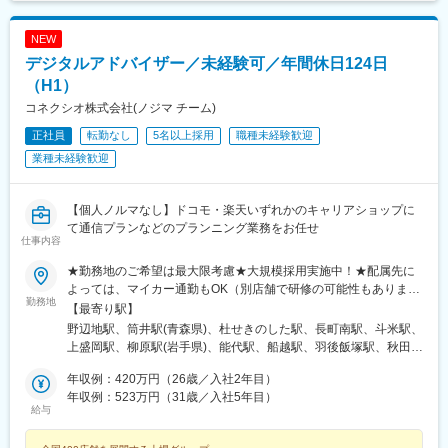
西府駅、府中駅(東京都)、田無駅、ひばりケ丘駅(東京都)、花小金
井駅、馬車道駅、東戸塚駅、新杉田駅、戸塚駅、相模原駅、古淵
NEW
駅、鴨居駅、センター南駅、渋沢駅、伊勢原駅、秦野駅、港南台
デジタルアドバイザー／未経験可／年間休日124日
駅、横浜駅、ナゴヤドーム前矢田駅、鶴舞駅、八事駅、杁ケ池公
園駅、上社駅、長久手古戦場駅、荒子駅、尾張一宮駅、開明駅、
（H1）
国府宮駅、春日井駅(名鉄線)、愛環梅坪駅、三河高浜駅、安城駅、
コネクシオ株式会社(ノジマ チーム)
愛知大学前駅、六名駅、牛久保駅、りんくう常滑駅、焼津駅、藤
正社員
転勤なし
5名以上採用
職種未経験歓迎
枝駅、東静岡駅、古庄駅、遠州病院駅、沼津駅、本吉原駅、新静
岡駅、三島広小路駅、日本平駅、片浜駅、自動車学校前駅、富士
業種未経験歓迎
宮駅、烏江駅、大垣駅、美江寺駅、美濃太田駅、糸貫駅、鵜沼宿
駅、瑞浪駅、名張駅、茅町駅、天神駅、富田駅(三重県)、久居駅、
志摩横山駅、五十鈴ケ丘駅、小松駅、大河端駅、宇野気駅、野々
【個人ノルマなし】ドコモ・楽天いずれかのキャリアショップに
市駅(ＩＲいしかわ鉄道線)、足羽山公園口駅、新富山口駅、稲荷町
て通信プランなどのプランニング業務をお任せ
仕事内容
駅(富山県)、中滑川駅、氷見駅、戸出駅、新高岡駅、京橋駅(大阪
府)、天満駅、西中島南方駅、野田阪神駅、天王寺駅前駅、ＪＲ総
★勤務地のご希望は最大限考慮★大規模採用実施中！★配属先に
持寺駅、住道駅、豊中駅、深江橋駅、寝屋川市駅、長尾駅(大阪
よっては、マイカー通勤もOK（別店舗で研修の可能性もありま
府)、藤井寺駅、八尾駅、高見ノ里駅、河内天美駅、北花田駅、岡
勤務地
す）※勤務地の詳細は、当社ホームページの「ショップ展開」から
【最寄り駅】
田浦駅、萩原天神駅、樟葉駅、門真市駅、草津駅(滋賀県)、十条駅
ご確認ください！＜以下エリアいずれかの店舗に配属＞【北海
野辺地駅、筒井駅(青森県)、杜せきのした駅、長町南駅、斗米駅、
(京都府・近鉄線)、常盤駅(京都府)、龍谷大前深草駅、松井山手
道・東北】北海道、青森県、岩手県、宮城県、秋田県、山形県、
上盛岡駅、柳原駅(岩手県)、能代駅、船越駅、羽後飯塚駅、秋田
駅、京田辺駅、伏見桃山駅、舞子公園駅、長田駅(神戸市営)、西明
福島県【関東】茨城県、埼玉県、千葉県、東京都、神奈川県【甲
駅、羽後牛島駅、鶴岡駅、八乙女駅、東仙台駅、陸前落合駅、福
石駅、稲野駅、東加古川駅、加古川駅、英賀保駅、網干駅、郡山
信越】新潟県、長野県【北陸】富山県、石川県、福井県【東海】
年収例：420万円（26歳／入社2年目）
島学院前駅、本宮駅(福島県)、泉駅(常磐線)、東区役所前駅、琴似
駅(奈良県)、金橋駅、神前駅(和歌山県)、岡山駅前駅、備前一宮
岐阜県、静岡県、愛知県、三重県【関西】滋賀県、京都府、大阪
年収例：523万円（31歳／入社5年目）
駅(函館本線)、大谷地駅、五稜郭公園前駅、東海駅、赤塚駅、上菅
駅、立町駅、広島駅、佐伯区役所前駅、福山駅、湯田温泉駅、阿
給与
府、兵庫県、奈良県、和歌山県【中国】岡山県、広島県、山口県
谷駅、常陸大宮駅、内原駅、長岡駅、糸魚川駅、上諏訪駅、越後
波富田駅、府中駅(徳島県)、勝瑞駅、綾川駅、三条駅(香川県)、伏
【四国】徳島県、香川県、愛媛県、高知県【九州・沖縄】福岡
赤塚駅、燕三条駅、田上駅(新潟県)、吉田駅(新潟県)、加茂駅(新潟
石駅、伊予和気駅、土居田駅、高須駅(高知県)、南行橋駅、行橋