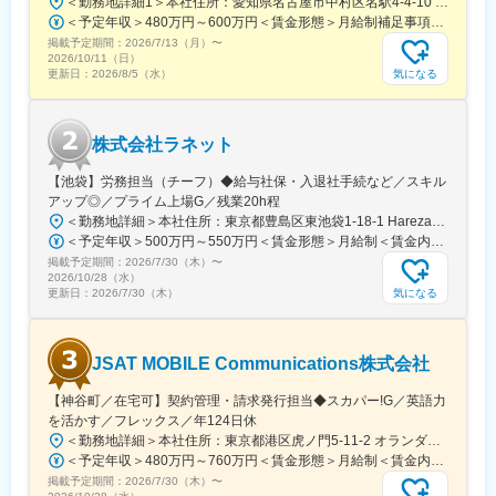
＜勤務地詳細1＞本社住所：愛知県名古屋市中村区名駅4-4-10 名古屋クロスコートタワー14F勤務地最寄駅：JR東海道本線／名古屋駅受動喫煙対策：屋内喫煙可能場所あり＜勤務地詳細2＞名古屋基幹システム本部住所：愛知県名古屋市東区東大曽根町46番30号 勤務地最寄駅：JR中央線／大曽根駅受動喫煙対策：敷地内喫煙可能場所あり＜勤務地詳細3＞名古屋業務システム本部住所：愛知県名古屋市東区東大曽根町46番30号 勤務地最寄駅：JR中央線／大曽根駅受動喫煙対策：敷地内喫煙可能場所あり変更の範囲：会社の定める事業所（リモートワーク含む）
園駅、中井駅、御徒町駅、青山一丁目駅、永田町駅、府中競馬正
◇また、保険会社との交渉も含めた車両管理も行います。
＜予定年収＞480万円～600万円＜賃金形態＞月給制補足事項なし＜賃金内訳＞月額（基本給）：246,600円～330,000円＜月給＞246,600円～330,000円＜昇給有無＞有＜残業手当＞有＜給与補足＞年収例（諸手当込み）530万円(27歳／入社5年目)580万円(30歳／入社8年目)■昇給：年1回■賞与：年2回（6月、12月）※過去実績5.45ケ月分賃金はあくまでも目安の金額であり、選考を通じて上下する可能性があります。月給(月額)は固定手当を含めた表記です。
門前駅、平沼橋駅、長沼駅(静岡県)、新浜松駅、西鉄福岡駅、大阪
（5）販促・企画力の発揮
掲載予定期間：
2026/7/13（月）
〜
城北詰駅、天神橋筋六丁目駅、新大阪駅、海老江駅、阿倍野駅(地
◇キャンペーンや販促企画を立案し、キャンピングレンタカーの
2026/10/11（日）
下鉄)、鳴滝駅、稲荷駅、中書島駅、西舞子駅、上沢駅、西川緑道
利用促進を図ります。
気になる
更新日：
2026/8/5（水）
公園駅、八丁堀駅(広島県)、猿猴橋町駅、県立美術館通駅
◇市場の動向を分析し、効果的な料金プランの提案や顧客のニー
ズに応じたサービスを展開します。
（6）スタッフマネジメント
株式会社ラネット
◇チームメンバーの管理・指導を行い、スタッフのスキルアップ
や業務効率化を図ります。
【池袋】労務担当（チーフ）◆給与社保・入退社手続など／スキル
アップ◎／プライム上場G／残業20h程
＜勤務地詳細＞本社住所：東京都豊島区東池袋1-18-1 HarezaTower15F、16F勤務地最寄駅：各線／池袋駅受動喫煙対策：屋内喫煙可能場所あり変更の範囲：会社の定める事業所（リモートワーク含む）
変更の範囲：会社の定める業務
＜予定年収＞500万円～550万円＜賃金形態＞月給制＜賃金内訳＞月額（基本給）：295,000円～344,000円その他固定手当/月：10,000円＜月給＞305,000円～354,000円＜昇給有無＞有＜残業手当＞有＜給与補足＞■給与改定：年1回（1月） 期中に昇格がある場合は、昇格に伴う昇給あり。■賞与：年2回（7月、12月／過去実績3ヶ月）賃金はあくまでも目安の金額であり、選考を通じて上下する可能性があります。月給(月額)は固定手当を含めた表記です。
掲載予定期間：
2026/7/30（木）
〜
2026/10/28（水）
気になる
更新日：
2026/7/30（木）
JSAT MOBILE Communications株式会社
【神谷町／在宅可】契約管理・請求発行担当◆スカパー!G／英語力
を活かす／フレックス／年124日休
＜勤務地詳細＞本社住所：東京都港区虎ノ門5-11-2 オランダヒルズ森タワー19F勤務地最寄駅：日比谷線／神谷町駅受動喫煙対策：屋内全面禁煙変更の範囲：会社の定める事業所（リモートワーク含む）
＜予定年収＞480万円～760万円＜賃金形態＞月給制＜賃金内訳＞月額（基本給）：240,000円～379,000円＜月給＞240,000円～379,000円＜昇給有無＞有＜残業手当＞有＜給与補足＞※上記想定年収は、月20時間の残業及び年間月額基本給6ヶ月分の賞与を見込んだ金額です。※前職給与考慮します。また上記金額は選考を通じて前後する可能性があります。■賞与：あり（半期ごとの実績に応じて支給）賃金はあくまでも目安の金額であり、選考を通じて上下する可能性があります。月給(月額)は固定手当を含めた表記です。
掲載予定期間：
2026/7/30（木）
〜