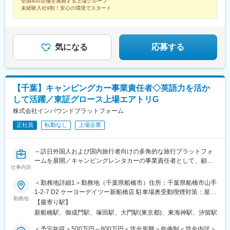
全国400店舗を展開する上場グループ
県、佐賀県、長崎県、熊本県、大分県、宮崎県、鹿児島県受動喫
県)、東川口駅、川口駅、浦和駅、北浦和駅、東浦和駅、東鷲宮
駅、苅田駅、下曽根駅、南小倉駅、二島駅、遠賀野駅、本城駅、
未経験入社9割！安心の環境でスタート
煙対策：屋内禁煙
駅、鷲宮駅、栗橋駅、加須駅、花崎駅、朝霞台駅、新座駅、上尾
久留米駅、大溝駅、佐賀駅、西唐津駅、諫早駅、島原港駅、道ノ
駅、桶川駅、羽貫駅、蓮田駅、和光市駅、二和向台駅、千城台
尾駅、堀川駅、宮地駅、健軍町駅、肥後西村駅、鶴崎駅、上臼杵
駅、新鎌ケ谷駅、武蔵小山駅、長原駅(東京都)、大岡山駅、目黒
駅、宇佐駅、上岡駅、宮崎駅、日南駅、清武駅、高見橋駅、錦江
駅、中目黒駅、西葛西駅、葛西駅、錦糸町駅、新小岩駅、小岩
駅、宮ケ浜駅、真幸駅、伊集院駅、西出水駅、苗穂駅、琴似駅(札
気になる
応募する
駅、とうきょうスカイツリー駅、平井駅(東京都)、駒込駅、白山駅
幌市営)、北朝霞駅、鎌ケ谷大仏駅、西小山駅、旗の台駅、緑が丘
(東京都)、本郷三丁目駅、落合駅(東京都)、浜田山駅、千歳烏山
駅(東京都)、代官山駅、押上駅、巣鴨駅、本駒込駅、春日駅(東京
駅、成城学園前駅、経堂駅、上野広小路駅、外苑前駅、赤坂駅(東
都)、東中野駅、芦花公園駅、宮の坂駅、上野御徒町駅、表参道
京都)、渋谷駅、北千住駅、京王八王子駅、西八王子駅、狭間駅、
駅、赤坂見附駅、八王子駅、高尾駅(東京都)、府中本町駅、関内
西府駅、府中駅(東京都)、田無駅、ひばりケ丘駅(東京都)、花小金
【千葉】キャンピングカー事業責任者◇英語力を活か
駅、杉田駅(神奈川県)、新高島駅、矢田駅(愛知県)、高畑駅、梅坪
井駅、馬車道駅、東戸塚駅、新杉田駅、戸塚駅、相模原駅、古淵
して活躍／東証グロース上場エアトリG
駅、柚木駅(静岡鉄道線)、第一通り駅、吉原本町駅、広小路駅(三
駅、鴨居駅、センター南駅、渋沢駅、伊勢原駅、秦野駅、港南台
重県)、中洲川端駅、近鉄富田駅、北間駅、栄町駅(富山県)、大阪
株式会社インバウンドプラットフォーム
駅、横浜駅、ナゴヤドーム前矢田駅、鶴舞駅、八事駅、杁ケ池公
ビジネスパーク駅、扇町駅(大阪府)、南方駅(大阪府)、野田駅(阪神
園駅、上社駅、長久手古戦場駅、荒子駅、尾張一宮駅、開明駅、
正社員
転勤なし
上場企業
線)、大阪阿部野橋駅、花園駅(京都府)、藤森駅、新田辺駅、桃山
国府宮駅、春日井駅(名鉄線)、愛環梅坪駅、三河高浜駅、安城駅、
御陵前駅、舞子駅、高速長田駅、猪名寺駅、岡山駅、本通駅、文
愛知大学前駅、六名駅、牛久保駅、りんくう常滑駅、焼津駅、藤
珠通駅、戸越銀座駅、北千束駅、本所吾妻橋駅、東大前駅、後楽
枝駅、東静岡駅、古庄駅、遠州病院駅、沼津駅、本吉原駅、新静
～訪日外国人および国内旅行者向けの多角的な旅行プラットフォ
園駅、中井駅、御徒町駅、青山一丁目駅、永田町駅、府中競馬正
岡駅、三島広小路駅、日本平駅、片浜駅、自動車学校前駅、富士
ームを展開／キャンピングレンタカーの事業責任者として、顧客
門前駅、平沼橋駅、長沼駅(静岡県)、新浜松駅、西鉄福岡駅、大阪
仕事内容
宮駅、烏江駅、大垣駅、美江寺駅、美濃太田駅、糸貫駅、鵜沼宿
対応や販促企画・マーケティングを担う～
城北詰駅、天神橋筋六丁目駅、新大阪駅、海老江駅、阿倍野駅(地
駅、瑞浪駅、名張駅、茅町駅、天神駅、富田駅(三重県)、久居駅、
下鉄)、鳴滝駅、稲荷駅、中書島駅、西舞子駅、上沢駅、西川緑道
＜勤務地詳細1＞勤務地（千葉県船橋市）住所：千葉県船橋市山手
志摩横山駅、五十鈴ケ丘駅、小松駅、大河端駅、宇野気駅、野々
■業務内容：
公園駅、八丁堀駅(広島県)、猿猴橋町駅、県立美術館通駅
1-2-7 D2 ケーヨーデイツー新船橋店 駐車場奥受動喫煙対策：屋内
市駅(ＩＲいしかわ鉄道線)、足羽山公園口駅、新富山口駅、稲荷町
キャンピングレンタカー事業責任者として、キャンピングレンタ
勤務地
全面禁煙＜勤務地詳細2＞本社住所：東京都港区新橋6-14-5 SW新
【最寄り駅】
駅(富山県)、中滑川駅、氷見駅、戸出駅、新高岡駅、京橋駅(大阪
カー事業のマネジメント業務全般をお任せします。具体的には、
橋ビル4F受動喫煙対策：屋内全面禁煙変更の範囲：本社および全
新船橋駅、御成門駅、塚田駅、大門駅(東京都)、東海神駅、汐留駅
府)、天満駅、西中島南方駅、野田阪神駅、天王寺駅前駅、ＪＲ総
営業力を活かしながら、お客様対応や業務提携、マーケティング
国の営業所、従業員の自宅
持寺駅、住道駅、豊中駅、深江橋駅、寝屋川市駅、長尾駅(大阪
戦略を展開していただきます。
＜予定年収＞500万円～800万円＜賃金形態＞年俸制＜賃金内訳＞