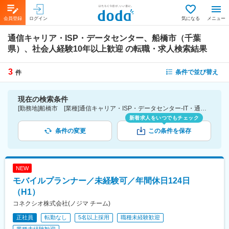
会員登録
ログイン
気になる
メニュー
通信キャリア・ISP・データセンター、船橋市（千葉
県）、社会人経験10年以上歓迎
の転職・求人検索結果
3
条件で並び替え
件
現在の検索条件
[勤務地]船橋市 [業種]通信キャリア・ISP・データセンター-IT・通信業界 [詳細条件](募集・採用情報)社会人経験10年以上歓迎
新着求人をいつでもチェック
条件の変更
この条件を保存
NEW
モバイルプランナー／未経験可／年間休日124日
（H1）
コネクシオ株式会社(ノジマ チーム)
正社員
転勤なし
5名以上採用
職種未経験歓迎