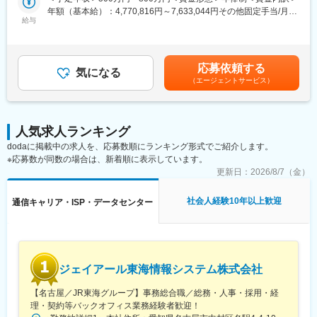
府)、藤井寺駅、八尾駅、高見ノ里駅、河内天美駅、北花田駅、岡
年額（基本給）：4,770,816円～7,633,044円その他固定手当/月：
田浦駅、萩原天神駅、樟葉駅、門真市駅、草津駅(滋賀県)、十条駅
■具体的には：
給与
19,132円～30,613円＜月額＞416,700円～666,700円（12分割）
(京都府・近鉄線)、常盤駅(京都府)、龍谷大前深草駅、松井山手
（1）キャンピングレンタカーの貸出・返却対応
＜昇給有無＞有＜残業手当＞有＜給与補足＞■その他固定手当：固
駅、京田辺駅、伏見桃山駅、舞子公園駅、長田駅(神戸市営)、西明
◇来店されたお客様へのレンタカーの貸出・返却手続きを行いま
定深夜残業代30時間分※超過分は別途追加支給賃金はあくまでも
石駅、稲野駅、東加古川駅、加古川駅、英賀保駅、網干駅、郡山
す。
目安の金額であり、選考を通じて上下する可能性があります。月
応募依頼する
駅(奈良県)、金橋駅、神前駅(和歌山県)、岡山駅前駅、備前一宮
◇訪日外国人や日本人のお客様からの新規予約対応（メール・電
気になる
給(月額)は固定手当を含めた表記です。
（エージェントサービス）
駅、立町駅、広島駅、佐伯区役所前駅、福山駅、湯田温泉駅、阿
話・WEB）を担当。
波富田駅、府中駅(徳島県)、勝瑞駅、綾川駅、三条駅(香川県)、伏
（2）営業・業務提携の推進
石駅、伊予和気駅、土居田駅、高須駅(高知県)、南行橋駅、行橋
◇アメリカElmonte本社との連携を図り、キャンピングレンタカ
駅、苅田駅、下曽根駅、南小倉駅、二島駅、遠賀野駅、本城駅、
ー事業の営業戦略や提携先の拡大を推進します。
人気求人ランキング
久留米駅、大溝駅、佐賀駅、西唐津駅、諫早駅、島原港駅、道ノ
◇ディーラーとの業務調整（代車の貸出や車検入庫の日程調整な
dodaに掲載中の求人を、応募数順にランキング形式でご紹介します。
尾駅、堀川駅、宮地駅、健軍町駅、肥後西村駅、鶴崎駅、上臼杵
ど）を行い、提携先の拡大を目指します。
※応募数が同数の場合は、新着順に表示しています。
駅、宇佐駅、上岡駅、宮崎駅、日南駅、清武駅、高見橋駅、錦江
◇新たな業務提携先を獲得し、貸出場所の拡充や車両の確保を推
駅、宮ケ浜駅、真幸駅、伊集院駅、西出水駅、苗穂駅、琴似駅(札
進します。
更新日：
2026/8/7（金）
幌市営)、北朝霞駅、鎌ケ谷大仏駅、西小山駅、旗の台駅、緑が丘
（3）キャンピングレンタカー事業のマーケティング戦略
駅(東京都)、代官山駅、押上駅、巣鴨駅、本駒込駅、春日駅(東京
◇Web上での広告戦略を立案・実行し、GoogleやYahoo!のアクセ
社会人経験10年以上歓迎
通信キャリア・ISP・データセンター
都)、東中野駅、芦花公園駅、宮の坂駅、上野御徒町駅、表参道
ス解析をもとに費用対効果を分析します。
駅、赤坂見附駅、八王子駅、高尾駅(東京都)、府中本町駅、関内
◇UI／UXの観点から、Webページの最適化を行い、予約率や利用
駅、杉田駅(神奈川県)、新高島駅、矢田駅(愛知県)、高畑駅、梅坪
者満足度の向上を図ります。
駅、柚木駅(静岡鉄道線)、第一通り駅、吉原本町駅、広小路駅(三
（4）車両の選定と仕入れ
重県)、中洲川端駅、近鉄富田駅、北間駅、栄町駅(富山県)、大阪
◇走行距離に応じた車両の選定やコストを抑えた仕入れを行い、
ジェイアール東海情報システム株式会社
ビジネスパーク駅、扇町駅(大阪府)、南方駅(大阪府)、野田駅(阪神
キャンピングレンタカーの品質向上と適正な価格設定を行いま
線)、大阪阿部野橋駅、花園駅(京都府)、藤森駅、新田辺駅、桃山
す。
【名古屋／JR東海グループ】事務総合職／総務・人事・採用・経
御陵前駅、舞子駅、高速長田駅、猪名寺駅、岡山駅、本通駅、文
◇車両に適したオプション（アウトドアグッズ、冷暖房設備、冷
理・契約等バックオフィス業務経験者歓迎！
珠通駅、戸越銀座駅、北千束駅、本所吾妻橋駅、東大前駅、後楽
蔵庫等）を選定し、品質向上と適正な価格設定を行います。