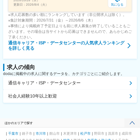
2026/10/28（水）
気になる
更新日：
2026/8/4（火）
※求人応募数の多い順にランキングしています（非公開求人は除く）。
※集計対象期間：2026/7/31（金）～2026/8/6（木）
※事情により掲載終了予定日よりも前に求人募集が終了していることもご
ざいます。その場合は当サイトから応募はできませんので、あらかじめご
了承ください。
通信キャリア・ISP・データセンター
の人気求人ランキング
を詳しく見る
求人の傾向
dodaに掲載中の求人に関するデータを、カテゴリごとにご紹介します。
通信キャリア・ISP・データセンター
社会人経験10年以上歓迎
ほかのエリアで探す
千葉市
銚子市
市川市
館山市
木更津市
松戸市
野田市
茂原市
成田市