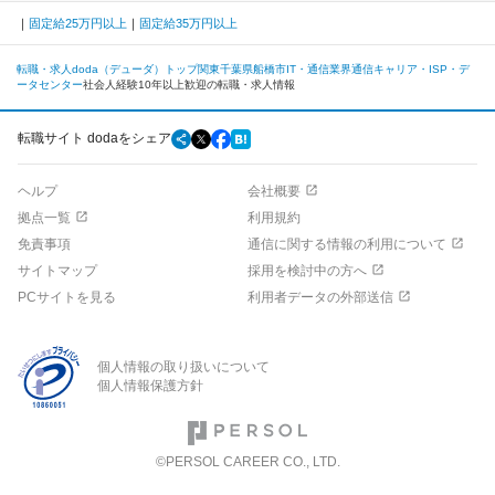
固定給25万円以上
固定給35万円以上
転職・求人doda（デューダ）トップ
関東
千葉県
船橋市
IT・通信業界
通信キャリア・ISP・デ
ータセンター
社会人経験10年以上歓迎の転職・求人情報
転職サイト dodaをシェア
ヘルプ
会社概要
拠点一覧
利用規約
免責事項
通信に関する情報の利用について
サイトマップ
採用を検討中の方へ
PCサイトを見る
利用者データの外部送信
個人情報の取り扱いについて
個人情報保護方針
©PERSOL CAREER CO., LTD.