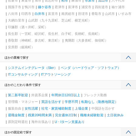
佐倉市
東金市
旭市
習志野市
柏市
勝浦市
市原市
流山市
八千代市
我孫子市
鴨川市
鎌ケ谷市
君津市
富津市
浦安市
四街道市
袖ケ浦市
八街市
印西市
白井市
富里市
南房総市
匝瑳市
香取市
山武市
いすみ市
大網白里市
山武郡（九十九里町、芝山町、横芝光町）
印旛郡（酒々井町、栄町）
長生郡（一宮町、睦沢町、長生村、白子町、長柄町、長南町）
香取郡（神崎町、多古町、東庄町）
夷隅郡（大多喜町、御宿町）
安房郡（鋸南町）
ほかの業種で探す
システムインテグレータ（SIer）
ベンダ（ハードウェア・ソフトウェア）
ITコンサルティング
ITアウトソーシング
ほかのこだわり条件で探す
第二新卒歓迎
外資系企業
年間休日120日以上
フレックス勤務
管理職・マネジャー
英語を活かす
学歴不問
転勤なし（勤務地限定）
服装自由
女性活躍
社宅・家賃補助制度
上場企業
中国語を活かす
退職金制度
残業20時間未満
完全週休2日制
職種未経験歓迎
土日祝休み
原則定時退社
海外出張あり
U・Iターン支援あり
ほかの固定給で探す