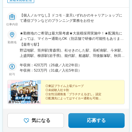
業種未経験歓迎
【個人ノルマなし】ドコモ・楽天いずれかのキャリアショップに
て通信プランなどのプランニング業務をお任せ
仕事内容
★勤務地のご希望は最大限考慮★大規模採用実施中！★配属先に
よっては、マイカー通勤もOK（別店舗で研修の可能性もありま
勤務地
す）※勤務地の詳細は、当社ホームページの「ショップ展開」から
【最寄り駅】
ご確認ください！＜以下エリアいずれかの店舗に配属＞【北海
野辺地駅、筒井駅(青森県)、杜せきのした駅、長町南駅、斗米駅、
道・東北】北海道、青森県、岩手県、宮城県、秋田県、山形県、
上盛岡駅、柳原駅(岩手県)、能代駅、船越駅、羽後飯塚駅、秋田
福島県【関東】茨城県、埼玉県、千葉県、東京都、神奈川県【甲
駅、羽後牛島駅、鶴岡駅、八乙女駅、東仙台駅、陸前落合駅、福
信越】新潟県、長野県【北陸】富山県、石川県、福井県【東海】
年収例：420万円（26歳／入社2年目）
島学院前駅、本宮駅(福島県)、泉駅(常磐線)、東区役所前駅、琴似
岐阜県、静岡県、愛知県、三重県【関西】滋賀県、京都府、大阪
年収例：523万円（31歳／入社5年目）
駅(函館本線)、大谷地駅、五稜郭公園前駅、東海駅、赤塚駅、上菅
給与
府、兵庫県、奈良県、和歌山県【中国】岡山県、広島県、山口県
谷駅、常陸大宮駅、内原駅、長岡駅、糸魚川駅、上諏訪駅、越後
【四国】徳島県、香川県、愛媛県、高知県【九州・沖縄】福岡
赤塚駅、燕三条駅、田上駅(新潟県)、吉田駅(新潟県)、加茂駅(新潟
県、佐賀県、長崎県、熊本県、大分県、宮崎県、鹿児島県受動喫
◎東証プライム上場グループ
県)、東川口駅、川口駅、浦和駅、北浦和駅、東浦和駅、東鷲宮
◎未経験入社９割
煙対策：屋内禁煙
駅、鷲宮駅、栗橋駅、加須駅、花崎駅、朝霞台駅、新座駅、上尾
◎女性活躍推進「プラチナえるぼし」認定
駅、桶川駅、羽貫駅、蓮田駅、和光市駅、二和向台駅、千城台
◎配属先によってはマイカー通勤も可能
◎全国400店舗を展開！希望の地域で働く
駅、新鎌ケ谷駅、武蔵小山駅、長原駅(東京都)、大岡山駅、目黒
◎アルムナイ社員も多数在籍
駅、中目黒駅、西葛西駅、葛西駅、錦糸町駅、新小岩駅、小岩
◎福利厚生充実
駅、とうきょうスカイツリー駅、平井駅(東京都)、駒込駅、白山駅
*☆『ヒトのぬくもりが、集う職場へ』☆*
(東京都)、本郷三丁目駅、落合駅(東京都)、浜田山駅、千歳烏山
気になる
応募する
駅、成城学園前駅、経堂駅、上野広小路駅、外苑前駅、赤坂駅(東
京都)、渋谷駅、北千住駅、京王八王子駅、西八王子駅、狭間駅、