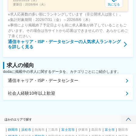
2026/10/28（水）
気になる
更新日：
2026/8/4（火）
※求人応募数の多い順にランキングしています（非公開求人は除く）。
※集計対象期間：2026/7/31（金）～2026/8/6（木）
※事情により掲載終了予定日よりも前に求人募集が終了していることもご
ざいます。その場合は当サイトから応募はできませんので、あらかじめご
了承ください。
通信キャリア・ISP・データセンター
の人気求人ランキング
を詳しく見る
求人の傾向
dodaに掲載中の求人に関するデータを、カテゴリごとにご紹介します。
通信キャリア・ISP・データセンター
社会人経験10年以上歓迎
ほかのエリアで探す
静岡市
浜松市
熱海市
三島市
富士宮市
伊東市
島田市
富士市
磐田市