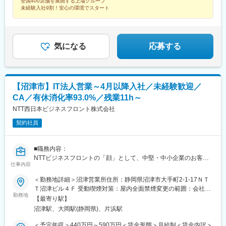
全国400店舗を展開する上場グループ
県、佐賀県、長崎県、熊本県、大分県、宮崎県、鹿児島県受動喫
県)、東川口駅、川口駅、浦和駅、北浦和駅、東浦和駅、東鷲宮
駅、苅田駅、下曽根駅、南小倉駅、二島駅、遠賀野駅、本城駅、
未経験入社9割！安心の環境でスタート
煙対策：屋内禁煙
駅、鷲宮駅、栗橋駅、加須駅、花崎駅、朝霞台駅、新座駅、上尾
久留米駅、大溝駅、佐賀駅、西唐津駅、諫早駅、島原港駅、道ノ
駅、桶川駅、羽貫駅、蓮田駅、和光市駅、二和向台駅、千城台
尾駅、堀川駅、宮地駅、健軍町駅、肥後西村駅、鶴崎駅、上臼杵
駅、新鎌ケ谷駅、武蔵小山駅、長原駅(東京都)、大岡山駅、目黒
駅、宇佐駅、上岡駅、宮崎駅、日南駅、清武駅、高見橋駅、錦江
駅、中目黒駅、西葛西駅、葛西駅、錦糸町駅、新小岩駅、小岩
駅、宮ケ浜駅、真幸駅、伊集院駅、西出水駅、苗穂駅、琴似駅(札
気になる
応募する
駅、とうきょうスカイツリー駅、平井駅(東京都)、駒込駅、白山駅
幌市営)、北朝霞駅、鎌ケ谷大仏駅、西小山駅、旗の台駅、緑が丘
(東京都)、本郷三丁目駅、落合駅(東京都)、浜田山駅、千歳烏山
駅(東京都)、代官山駅、押上駅、巣鴨駅、本駒込駅、春日駅(東京
駅、成城学園前駅、経堂駅、上野広小路駅、外苑前駅、赤坂駅(東
都)、東中野駅、芦花公園駅、宮の坂駅、上野御徒町駅、表参道
京都)、渋谷駅、北千住駅、京王八王子駅、西八王子駅、狭間駅、
駅、赤坂見附駅、八王子駅、高尾駅(東京都)、府中本町駅、関内
西府駅、府中駅(東京都)、田無駅、ひばりケ丘駅(東京都)、花小金
【沼津市】IT法人営業～4月以降入社／未経験歓迎／
駅、杉田駅(神奈川県)、新高島駅、矢田駅(愛知県)、高畑駅、梅坪
井駅、馬車道駅、東戸塚駅、新杉田駅、戸塚駅、相模原駅、古淵
CA／有休消化率93.0%／残業11h～
駅、柚木駅(静岡鉄道線)、第一通り駅、吉原本町駅、広小路駅(三
駅、鴨居駅、センター南駅、渋沢駅、伊勢原駅、秦野駅、港南台
重県)、中洲川端駅、近鉄富田駅、北間駅、栄町駅(富山県)、大阪
NTT西日本ビジネスフロント株式会社
駅、横浜駅、ナゴヤドーム前矢田駅、鶴舞駅、八事駅、杁ケ池公
ビジネスパーク駅、扇町駅(大阪府)、南方駅(大阪府)、野田駅(阪神
園駅、上社駅、長久手古戦場駅、荒子駅、尾張一宮駅、開明駅、
契約社員
線)、大阪阿部野橋駅、花園駅(京都府)、藤森駅、新田辺駅、桃山
国府宮駅、春日井駅(名鉄線)、愛環梅坪駅、三河高浜駅、安城駅、
御陵前駅、舞子駅、高速長田駅、猪名寺駅、岡山駅、本通駅、文
愛知大学前駅、六名駅、牛久保駅、りんくう常滑駅、焼津駅、藤
珠通駅、戸越銀座駅、北千束駅、本所吾妻橋駅、東大前駅、後楽
枝駅、東静岡駅、古庄駅、遠州病院駅、沼津駅、本吉原駅、新静
■職務内容：
園駅、中井駅、御徒町駅、青山一丁目駅、永田町駅、府中競馬正
岡駅、三島広小路駅、日本平駅、片浜駅、自動車学校前駅、富士
NTTビジネスフロントの「顔」として、中堅・中小企業のお客さ
門前駅、平沼橋駅、長沼駅(静岡県)、新浜松駅、西鉄福岡駅、大阪
仕事内容
宮駅、烏江駅、大垣駅、美江寺駅、美濃太田駅、糸貫駅、鵜沼宿
まの課題解決を支援するコンサルティング営業職です。ICTを中心
城北詰駅、天神橋筋六丁目駅、新大阪駅、海老江駅、阿倍野駅(地
駅、瑞浪駅、名張駅、茅町駅、天神駅、富田駅(三重県)、久居駅、
としたNTT西日本のサービス・商品をご提案し、お客様の経営課
下鉄)、鳴滝駅、稲荷駅、中書島駅、西舞子駅、上沢駅、西川緑道
＜勤務地詳細＞沼津営業所住所：静岡県沼津市大手町2-1-17ＮＴ
志摩横山駅、五十鈴ケ丘駅、小松駅、大河端駅、宇野気駅、野々
題に寄り添いお困りごとの解決に向けて伴走するフロント営業で
公園駅、八丁堀駅(広島県)、猿猴橋町駅、県立美術館通駅
Ｔ沼津ビル４Ｆ 受動喫煙対策：屋内全面禁煙変更の範囲：会社の
市駅(ＩＲいしかわ鉄道線)、足羽山公園口駅、新富山口駅、稲荷町
す。
勤務地
定める事業所
【最寄り駅】
駅(富山県)、中滑川駅、氷見駅、戸出駅、新高岡駅、京橋駅(大阪
沼津駅、大岡駅(静岡県)、片浜駅
府)、天満駅、西中島南方駅、野田阪神駅、天王寺駅前駅、ＪＲ総
■具体的な仕事の流れ（一例）：
持寺駅、住道駅、豊中駅、深江橋駅、寝屋川市駅、長尾駅(大阪
（1）事前準備
＜予定年収＞440万円～590万円＜賃金形態＞月給制＜賃金内訳＞