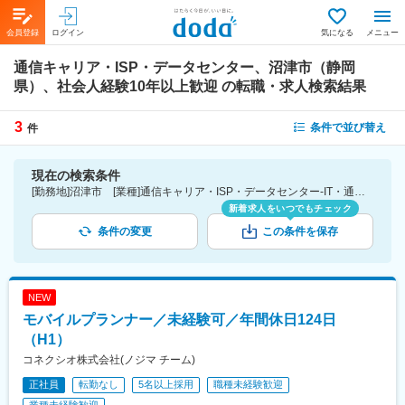
会員登録
ログイン
気になる
メニュー
通信キャリア・ISP・データセンター、沼津市（静岡
県）、社会人経験10年以上歓迎
の転職・求人検索結果
3
条件で並び替え
件
現在の検索条件
[勤務地]沼津市 [業種]通信キャリア・ISP・データセンター-IT・通信業界 [詳細条件](募集・採用情報)社会人経験10年以上歓迎
新着求人をいつでもチェック
条件の変更
この条件を保存
NEW
モバイルプランナー／未経験可／年間休日124日
（H1）
コネクシオ株式会社(ノジマ チーム)
正社員
転勤なし
5名以上採用
職種未経験歓迎