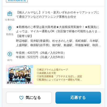
業種未経験歓迎
【個人ノルマなし】ドコモ・楽天いずれかのキャリアショップに
て通信プランなどのプランニング業務をお任せ
仕事内容
★勤務地のご希望は最大限考慮★大規模採用実施中！★配属先に
よっては、マイカー通勤もOK（別店舗で研修の可能性もありま
勤務地
す）※勤務地の詳細は、当社ホームページの「ショップ展開」から
【最寄り駅】
ご確認ください！＜以下エリアいずれかの店舗に配属＞【北海
野辺地駅、筒井駅(青森県)、杜せきのした駅、長町南駅、斗米駅、
道・東北】北海道、青森県、岩手県、宮城県、秋田県、山形県、
上盛岡駅、柳原駅(岩手県)、能代駅、船越駅、羽後飯塚駅、秋田
福島県【関東】茨城県、埼玉県、千葉県、東京都、神奈川県【甲
駅、羽後牛島駅、鶴岡駅、八乙女駅、東仙台駅、陸前落合駅、福
信越】新潟県、長野県【北陸】富山県、石川県、福井県【東海】
年収例：420万円（26歳／入社2年目）
島学院前駅、本宮駅(福島県)、泉駅(常磐線)、東区役所前駅、琴似
岐阜県、静岡県、愛知県、三重県【関西】滋賀県、京都府、大阪
年収例：523万円（31歳／入社5年目）
駅(函館本線)、大谷地駅、五稜郭公園前駅、東海駅、赤塚駅、上菅
給与
府、兵庫県、奈良県、和歌山県【中国】岡山県、広島県、山口県
谷駅、常陸大宮駅、内原駅、長岡駅、糸魚川駅、上諏訪駅、越後
【四国】徳島県、香川県、愛媛県、高知県【九州・沖縄】福岡
赤塚駅、燕三条駅、田上駅(新潟県)、吉田駅(新潟県)、加茂駅(新潟
県、佐賀県、長崎県、熊本県、大分県、宮崎県、鹿児島県受動喫
◎東証プライム上場グループ
県)、東川口駅、川口駅、浦和駅、北浦和駅、東浦和駅、東鷲宮
◎未経験入社９割
煙対策：屋内禁煙
駅、鷲宮駅、栗橋駅、加須駅、花崎駅、朝霞台駅、新座駅、上尾
◎女性活躍推進「プラチナえるぼし」認定
駅、桶川駅、羽貫駅、蓮田駅、和光市駅、二和向台駅、千城台
◎配属先によってはマイカー通勤も可能
◎全国400店舗を展開！希望の地域で働く
駅、新鎌ケ谷駅、武蔵小山駅、長原駅(東京都)、大岡山駅、目黒
◎アルムナイ社員も多数在籍
駅、中目黒駅、西葛西駅、葛西駅、錦糸町駅、新小岩駅、小岩
◎福利厚生充実
駅、とうきょうスカイツリー駅、平井駅(東京都)、駒込駅、白山駅
*☆『ヒトのぬくもりが、集う職場へ』☆*
(東京都)、本郷三丁目駅、落合駅(東京都)、浜田山駅、千歳烏山
気になる
応募する
駅、成城学園前駅、経堂駅、上野広小路駅、外苑前駅、赤坂駅(東
京都)、渋谷駅、北千住駅、京王八王子駅、西八王子駅、狭間駅、