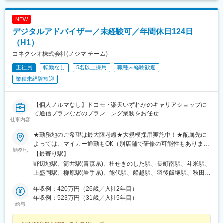
西府駅、府中駅(東京都)、田無駅、ひばりケ丘駅(東京都)、花小金
井駅、馬車道駅、東戸塚駅、新杉田駅、戸塚駅、相模原駅、古淵
NEW
駅、鴨居駅、センター南駅、渋沢駅、伊勢原駅、秦野駅、港南台
デジタルアドバイザー／未経験可／年間休日124日
駅、横浜駅、ナゴヤドーム前矢田駅、鶴舞駅、八事駅、杁ケ池公
園駅、上社駅、長久手古戦場駅、荒子駅、尾張一宮駅、開明駅、
（H1）
国府宮駅、春日井駅(名鉄線)、愛環梅坪駅、三河高浜駅、安城駅、
コネクシオ株式会社(ノジマ チーム)
愛知大学前駅、六名駅、牛久保駅、りんくう常滑駅、焼津駅、藤
正社員
転勤なし
5名以上採用
職種未経験歓迎
枝駅、東静岡駅、古庄駅、遠州病院駅、沼津駅、本吉原駅、新静
岡駅、三島広小路駅、日本平駅、片浜駅、自動車学校前駅、富士
業種未経験歓迎
宮駅、烏江駅、大垣駅、美江寺駅、美濃太田駅、糸貫駅、鵜沼宿
駅、瑞浪駅、名張駅、茅町駅、天神駅、富田駅(三重県)、久居駅、
志摩横山駅、五十鈴ケ丘駅、小松駅、大河端駅、宇野気駅、野々
【個人ノルマなし】ドコモ・楽天いずれかのキャリアショップに
市駅(ＩＲいしかわ鉄道線)、足羽山公園口駅、新富山口駅、稲荷町
て通信プランなどのプランニング業務をお任せ
仕事内容
駅(富山県)、中滑川駅、氷見駅、戸出駅、新高岡駅、京橋駅(大阪
府)、天満駅、西中島南方駅、野田阪神駅、天王寺駅前駅、ＪＲ総
★勤務地のご希望は最大限考慮★大規模採用実施中！★配属先に
持寺駅、住道駅、豊中駅、深江橋駅、寝屋川市駅、長尾駅(大阪
よっては、マイカー通勤もOK（別店舗で研修の可能性もありま
府)、藤井寺駅、八尾駅、高見ノ里駅、河内天美駅、北花田駅、岡
勤務地
す）※勤務地の詳細は、当社ホームページの「ショップ展開」から
【最寄り駅】
田浦駅、萩原天神駅、樟葉駅、門真市駅、草津駅(滋賀県)、十条駅
ご確認ください！＜以下エリアいずれかの店舗に配属＞【北海
野辺地駅、筒井駅(青森県)、杜せきのした駅、長町南駅、斗米駅、
(京都府・近鉄線)、常盤駅(京都府)、龍谷大前深草駅、松井山手
道・東北】北海道、青森県、岩手県、宮城県、秋田県、山形県、
上盛岡駅、柳原駅(岩手県)、能代駅、船越駅、羽後飯塚駅、秋田
駅、京田辺駅、伏見桃山駅、舞子公園駅、長田駅(神戸市営)、西明
福島県【関東】茨城県、埼玉県、千葉県、東京都、神奈川県【甲
駅、羽後牛島駅、鶴岡駅、八乙女駅、東仙台駅、陸前落合駅、福
石駅、稲野駅、東加古川駅、加古川駅、英賀保駅、網干駅、郡山
信越】新潟県、長野県【北陸】富山県、石川県、福井県【東海】
年収例：420万円（26歳／入社2年目）
島学院前駅、本宮駅(福島県)、泉駅(常磐線)、東区役所前駅、琴似
駅(奈良県)、金橋駅、神前駅(和歌山県)、岡山駅前駅、備前一宮
岐阜県、静岡県、愛知県、三重県【関西】滋賀県、京都府、大阪
年収例：523万円（31歳／入社5年目）
駅(函館本線)、大谷地駅、五稜郭公園前駅、東海駅、赤塚駅、上菅
駅、立町駅、広島駅、佐伯区役所前駅、福山駅、湯田温泉駅、阿
給与
府、兵庫県、奈良県、和歌山県【中国】岡山県、広島県、山口県
谷駅、常陸大宮駅、内原駅、長岡駅、糸魚川駅、上諏訪駅、越後
波富田駅、府中駅(徳島県)、勝瑞駅、綾川駅、三条駅(香川県)、伏
【四国】徳島県、香川県、愛媛県、高知県【九州・沖縄】福岡
赤塚駅、燕三条駅、田上駅(新潟県)、吉田駅(新潟県)、加茂駅(新潟
石駅、伊予和気駅、土居田駅、高須駅(高知県)、南行橋駅、行橋