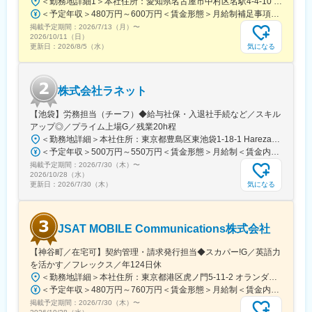
＜勤務地詳細1＞本社住所：愛知県名古屋市中村区名駅4-4-10 名古屋クロスコートタワー14F勤務地最寄駅：JR東海道本線／名古屋駅受動喫煙対策：屋内喫煙可能場所あり＜勤務地詳細2＞名古屋基幹システム本部住所：愛知県名古屋市東区東大曽根町46番30号 勤務地最寄駅：JR中央線／大曽根駅受動喫煙対策：敷地内喫煙可能場所あり＜勤務地詳細3＞名古屋業務システム本部住所：愛知県名古屋市東区東大曽根町46番30号 勤務地最寄駅：JR中央線／大曽根駅受動喫煙対策：敷地内喫煙可能場所あり変更の範囲：会社の定める事業所（リモートワーク含む）
園駅、中井駅、御徒町駅、青山一丁目駅、永田町駅、府中競馬正
7か月
＜予定年収＞480万円～600万円＜賃金形態＞月給制補足事項なし＜賃金内訳＞月額（基本給）：246,600円～330,000円＜月給＞246,600円～330,000円＜昇給有無＞有＜残業手当＞有＜給与補足＞年収例（諸手当込み）530万円(27歳／入社5年目)580万円(30歳／入社8年目)■昇給：年1回■賞与：年2回（6月、12月）※過去実績5.45ケ月分賃金はあくまでも目安の金額であり、選考を通じて上下する可能性があります。月給(月額)は固定手当を含めた表記です。
門前駅、平沼橋駅、長沼駅(静岡県)、新浜松駅、西鉄福岡駅、大阪
・契約社員グレードAから正社員への昇格：最短6か月、平均3年
掲載予定期間：
2026/7/13（月）
〜
城北詰駅、天神橋筋六丁目駅、新大阪駅、海老江駅、阿倍野駅(地
2026/10/11（日）
下鉄)、鳴滝駅、稲荷駅、中書島駅、西舞子駅、上沢駅、西川緑道
■給与制度：
気になる
更新日：
2026/8/5（水）
公園駅、八丁堀駅(広島県)、猿猴橋町駅、県立美術館通駅
固定給に加え、NTTグループ唯一のインセンティブ制度を導入。
自身の頑張りが給与にしっかり反映される環境です。
株式会社ラネット
■入社後の研修：
中途採用では珍しい手厚い新人研修あり！未経験からスキルを身
【池袋】労務担当（チーフ）◆給与社保・入退社手続など／スキル
につけられる環境です。
アップ◎／プライム上場G／残業20h程
職種によって研修期間は異なります。
＜勤務地詳細＞本社住所：東京都豊島区東池袋1-18-1 HarezaTower15F、16F勤務地最寄駅：各線／池袋駅受動喫煙対策：屋内喫煙可能場所あり変更の範囲：会社の定める事業所（リモートワーク含む）
オンライン研修と集合研修を組み合わせた内容となっており、集
＜予定年収＞500万円～550万円＜賃金形態＞月給制＜賃金内訳＞月額（基本給）：295,000円～344,000円その他固定手当/月：10,000円＜月給＞305,000円～354,000円＜昇給有無＞有＜残業手当＞有＜給与補足＞■給与改定：年1回（1月） 期中に昇格がある場合は、昇格に伴う昇給あり。■賞与：年2回（7月、12月／過去実績3ヶ月）賃金はあくまでも目安の金額であり、選考を通じて上下する可能性があります。月給(月額)は固定手当を含めた表記です。
合研修については、大阪市内の会場で開催します。
掲載予定期間：
2026/7/30（木）
〜
※通勤不可の方には宿泊を手配いたします。
2026/10/28（水）
気になる
更新日：
2026/7/30（木）
変更の範囲：原則、採用時の業務内容変更する可能性無。但し、
本人のキャリアアップに伴う業務内容・役職の変更可能性有
JSAT MOBILE Communications株式会社
【神谷町／在宅可】契約管理・請求発行担当◆スカパー!G／英語力
を活かす／フレックス／年124日休
＜勤務地詳細＞本社住所：東京都港区虎ノ門5-11-2 オランダヒルズ森タワー19F勤務地最寄駅：日比谷線／神谷町駅受動喫煙対策：屋内全面禁煙変更の範囲：会社の定める事業所（リモートワーク含む）
＜予定年収＞480万円～760万円＜賃金形態＞月給制＜賃金内訳＞月額（基本給）：240,000円～379,000円＜月給＞240,000円～379,000円＜昇給有無＞有＜残業手当＞有＜給与補足＞※上記想定年収は、月20時間の残業及び年間月額基本給6ヶ月分の賞与を見込んだ金額です。※前職給与考慮します。また上記金額は選考を通じて前後する可能性があります。■賞与：あり（半期ごとの実績に応じて支給）賃金はあくまでも目安の金額であり、選考を通じて上下する可能性があります。月給(月額)は固定手当を含めた表記です。
掲載予定期間：
2026/7/30（木）
〜