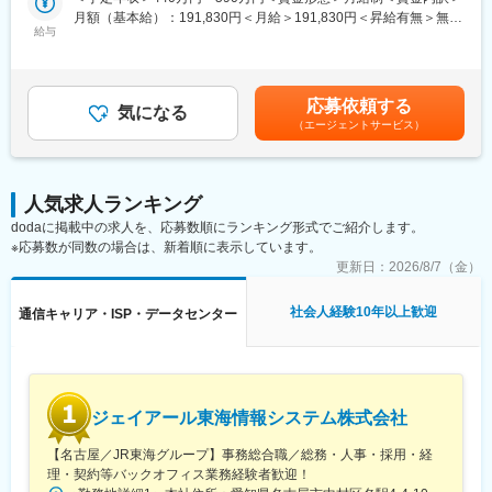
府)、藤井寺駅、八尾駅、高見ノ里駅、河内天美駅、北花田駅、岡
・ターゲットリスト確認
月額（基本給）：191,830円＜月給＞191,830円＜昇給有無＞無＜
田浦駅、萩原天神駅、樟葉駅、門真市駅、草津駅(滋賀県)、十条駅
・新規開拓の戦略立案
給与
残業手当＞有＜給与補足＞想定年収：基本給＋インセンティブ平
(京都府・近鉄線)、常盤駅(京都府)、龍谷大前深草駅、松井山手
・お客様の業種・規模をHP等でチェック
均＋賞与（グレードA以上のみ加算）で算出（1年目：契約社員グ
駅、京田辺駅、伏見桃山駅、舞子公園駅、長田駅(神戸市営)、西明
・仮説を立て、ヒアリング項目を検討
レードB）440万（2年目：契約社員グレードA）590万（3年目：
石駅、稲野駅、東加古川駅、加古川駅、英賀保駅、網干駅、郡山
・提案書作成
リージョナル社員） 620万（4年目：ビジネスフロント採用社員）
応募依頼する
駅(奈良県)、金橋駅、神前駅(和歌山県)、岡山駅前駅、備前一宮
（2）アプローチ
気になる
940万賃金はあくまでも目安の金額であり、選考を通じて上下す
（エージェントサービス）
駅、立町駅、広島駅、佐伯区役所前駅、福山駅、湯田温泉駅、阿
・訪問やWEB、電話など駆使し効率的にアプローチ
る可能性があります。月給(月額)は固定手当を含めた表記です。
波富田駅、府中駅(徳島県)、勝瑞駅、綾川駅、三条駅(香川県)、伏
・要望ヒアリング
石駅、伊予和気駅、土居田駅、高須駅(高知県)、南行橋駅、行橋
・課題解決提案の実施
駅、苅田駅、下曽根駅、南小倉駅、二島駅、遠賀野駅、本城駅、
（3）社内外調整
人気求人ランキング
久留米駅、大溝駅、佐賀駅、西唐津駅、諫早駅、島原港駅、道ノ
・見積もり作成
dodaに掲載中の求人を、応募数順にランキング形式でご紹介します。
尾駅、堀川駅、宮地駅、健軍町駅、肥後西村駅、鶴崎駅、上臼杵
・事務処理
※応募数が同数の場合は、新着順に表示しています。
駅、宇佐駅、上岡駅、宮崎駅、日南駅、清武駅、高見橋駅、錦江
・工事日調整
駅、宮ケ浜駅、真幸駅、伊集院駅、西出水駅、苗穂駅、琴似駅(札
（4）アフターフォロー
更新日：
2026/8/7（金）
幌市営)、北朝霞駅、鎌ケ谷大仏駅、西小山駅、旗の台駅、緑が丘
・新たなお困りごとがないかサポート
駅(東京都)、代官山駅、押上駅、巣鴨駅、本駒込駅、春日駅(東京
社会人経験10年以上歓迎
通信キャリア・ISP・データセンター
都)、東中野駅、芦花公園駅、宮の坂駅、上野御徒町駅、表参道
■契約更新：
駅、赤坂見附駅、八王子駅、高尾駅(東京都)、府中本町駅、関内
契約の更新：更新上限：有 通算契約期間上限3年
駅、杉田駅(神奈川県)、新高島駅、矢田駅(愛知県)、高畑駅、梅坪
契約社員グレードB(3ヶ月更新・賞与無)→契約社員グレードA(1年
駅、柚木駅(静岡鉄道線)、第一通り駅、吉原本町駅、広小路駅(三
更新・賞与有)→正社員というステップでキャリアアップ可能!
重県)、中洲川端駅、近鉄富田駅、北間駅、栄町駅(富山県)、大阪
正社員登用後はチーフやマネージャ等へのキャリアアップ制度を
ジェイアール東海情報システム株式会社
ビジネスパーク駅、扇町駅(大阪府)、南方駅(大阪府)、野田駅(阪神
制定しておりステップアップ実績も多数あり!
線)、大阪阿部野橋駅、花園駅(京都府)、藤森駅、新田辺駅、桃山
《昇格例》
【名古屋／JR東海グループ】事務総合職／総務・人事・採用・経
御陵前駅、舞子駅、高速長田駅、猪名寺駅、岡山駅、本通駅、文
【CA:カスタマアテンダント】
理・契約等バックオフィス業務経験者歓迎！
珠通駅、戸越銀座駅、北千束駅、本所吾妻橋駅、東大前駅、後楽
・契約社員グレードBからグレードAへ昇格：最短6か月、平均1年