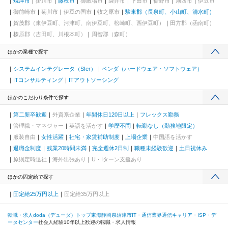
焼津市
掛川市
藤枝市
御殿場市
袋井市
下田市
裾野市
湖西市
伊豆市
御前崎市
菊川市
伊豆の国市
牧之原市
駿東郡（長泉町、小山町、清水町）
賀茂郡（東伊豆町、河津町、南伊豆町、松崎町、西伊豆町）
田方郡（函南町）
榛原郡（吉田町、川根本町）
周智郡（森町）
ほかの業種で探す
システムインテグレータ（SIer）
ベンダ（ハードウェア・ソフトウェア）
ITコンサルティング
ITアウトソーシング
ほかのこだわり条件で探す
第二新卒歓迎
外資系企業
年間休日120日以上
フレックス勤務
管理職・マネジャー
英語を活かす
学歴不問
転勤なし（勤務地限定）
服装自由
女性活躍
社宅・家賃補助制度
上場企業
中国語を活かす
退職金制度
残業20時間未満
完全週休2日制
職種未経験歓迎
土日祝休み
原則定時退社
海外出張あり
U・Iターン支援あり
ほかの固定給で探す
固定給25万円以上
固定給35万円以上
転職・求人doda（デューダ）トップ
東海
静岡県
沼津市
IT・通信業界
通信キャリア・ISP・デ
ータセンター
社会人経験10年以上歓迎の転職・求人情報