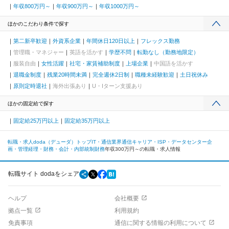
年収800万円～
年収900万円～
年収1000万円～
ほかのこだわり条件で探す
第二新卒歓迎
外資系企業
年間休日120日以上
フレックス勤務
管理職・マネジャー
英語を活かす
学歴不問
転勤なし（勤務地限定）
服装自由
女性活躍
社宅・家賃補助制度
上場企業
中国語を活かす
退職金制度
残業20時間未満
完全週休2日制
職種未経験歓迎
土日祝休み
原則定時退社
海外出張あり
U・Iターン支援あり
ほかの固定給で探す
固定給25万円以上
固定給35万円以上
転職・求人doda（デューダ）トップ
IT・通信業界
通信キャリア・ISP・データセンター
企
画・管理
経理・財務・会計・内部統制
財務
年収300万円～の転職・求人情報
転職サイト dodaをシェア
ヘルプ
会社概要
拠点一覧
利用規約
免責事項
通信に関する情報の利用について