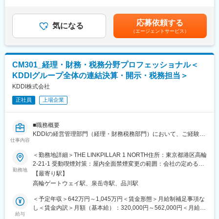
月残業20時間分を含みます。※賞与：基本給の3.56ヶ月～7.01ヶ
年東証グロース市場へ上場をいたしました。自社モバイル事業／
・固定資産実査、棚卸資産実地棚卸
月（標準4.5ヶ月、個人業績により増減あり）※ご本人のスキル・
ソリューション事業共に売上高・各種利益共に拡大しておりま
・事業部の経理指導※各事業部による伝票分散有力をおこなってい
社会人経験年数によって上記年収以外でのご提示となる可能性も
す。
応募依頼する
るため
気になる
あります。賃金はあくまでも目安の金額であり、選考を通じて上
今後は、次のステージを目指して、M＆Aを実施するなど更に業容
（エージェントサービス）
・各種税務処理等
下する可能性があります。月給(月額)は固定手当を含めた表記で
を拡大しております。また同社では時短勤務をする社員も複数名
※入社当初は会計システム操作や日常経理で慣れていただきながら
す。
在籍しており、ライフイベントに合わせた働き方のご提示が可能
事業部の経理指導や決算等もご対応いただきます。
です。勤務時間の長さではなく、業務成果で評価する風土がある
ため、時間的な制約のある方でも経験を積むことが可能です。
CM301_経理・財務・税務分野プロフェッショナル＜
■組織について：
KDDIグループ全体の連結決算・開示・税務担当＞
・部長1名、管理職11名、メンバー62名、業務委託1名
変更の範囲：会社の定める業務
・年齢層：20代 21名／30代 17名／40代 21名／50代以上 15名）
KDDI株式会社
正社員
上場企業
■この仕事の魅力：
・グループ全体で15,000名を超える従業員を誇っており売上高も
8000億円程度と上場企業と同等の規模を有しております。
■職務概要
・KDDI・住友商事の共同出資を受けており経営基盤も安定、ま
KDDIの経営管理部門（経理・財務税務部門）において、ご経験に
た、祖業であるケーブルプラットフォーム事業で得たノウハウ・
仕事内容
応じてアカウンティング領域の業務をご担当いただきます。
全国550万世帯以上の顧客基盤から、通信・電力・ガス・保険・
通信事業を中核に、DX、金融、エネルギーと多様なビジネスを展
＜勤務地詳細＞THE LINKPILLAR 1 NORTH住所：東京都港区高輪
IoT等の多角的な事業展開も行っており、安定と進化の両方を実現
開しており、単体決算に加え国内外グループ会社を含む連結決算
2-21-1 受動喫煙対策：屋内全面禁煙変更の範囲：会社の定める事
する会社です。
の取りまとめ、財務諸表の作成および開示を行っています。
勤務地
業所（リモートワーク含む）
・2027年に一兆円以上の売り上げ創出を目指して成長フェーズに
【最寄り駅】
税務部門においては、KDDIグループの税務戦略をはじめとした税
ある当社を、ともに支えていただける人材を募集しています。
高輪ゲートウェイ駅、泉岳寺駅、品川駅
務関連全般をご担当いただきます。
・大きなグループ企業の中心である事業会社の経理業務に携われ
また、M&Aや組織再編のプロジェクトにも参画し、会計の観点か
＜予定年収＞642万円～1,045万円＜賃金形態＞月給制補足事項な
ることができ、当社で次々と生まれる新規事業等のPJにも、参画
らの支援や、グループ全体の経理方針策定などのガバナンス業務
し＜賃金内訳＞月額（基本給）：320,000円～562,000円＜月給＞
することができます。
にも携わります。
給与
320,000円～562,000円＜昇給有無＞有＜残業手当＞有＜給与補足