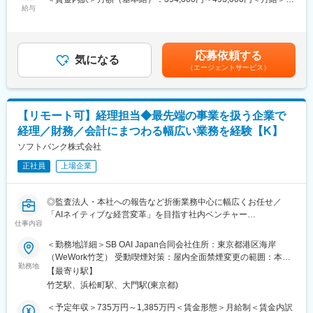
ます。また、業務を通じて高い専門性を身につけることができま
世界200以上の国と地域で利用される世界No.1モバイルペイント
給与
394,000円～493,000円＜昇給有無＞有＜残業手当＞有＜給与補足
す。
アプリを強みに、日本発のグローバルテック企業として成長を続
＞■昇給：年1回（4月）■賞与：年2回 ( 昨年実績： 2ヶ月 )※予定
けています。
年収はあくまでも参考です。内定者の経験、スキル、ポテンシャ
◆働き方
2025年には、AI歌声合成事業を手がけるテクノスピーチ、ノーコ
ルなどを総合的に勘案して決定させていただきます。賃金はあく
・週1日のリモートワークが可能です。
応募依頼する
ード・ローコードシステム開発事業を展開する株式会社ゼロイチ
気になる
までも目安の金額であり、選考を通じて上下する可能性がありま
・通常の残業時間：平均20~30時間
（エージェントサービス）
スタートをM&Aにより完全子会社化しました。今後も、M&Aを含
す。月給(月額)は固定手当を含めた表記です。
・繁忙期の残業時間：平均40～60時間
む積極的な事業展開によって、非連続な成長を目指しています。
変更の範囲：会社の定める業務
この成長戦略の中核を担うのが、経営企画室の機能強化です。
【リモート可】経理担当◆最先端の事業を扱う企業で
中期経営計画の策定・運用、経営戦略立案支援、IR支援──さらに
経理／財務／会計にまつわる幅広い業務を経験【K】
はグループ全体の子会社管理体制の再構築まで、経営の中枢を
「構築し、進化させる」役割を担うチームです。
ソフトバンク株式会社
その要として、即戦力となるリーダー候補を募集します。
正社員
上場企業
■業務詳細：
・中期経営計画の策定・運用
◎監査法人・本社への報告など折衝業務中心に幅広くお任せ／
・予実管理体制の構築、KPI管理
「AIネイティブな経営変革」を目指す社内ベンチャー
・経営戦略立案支援
仕事内容
◎経営層と近い距離／立ち上げフェーズならではのスピード感・
・IR支援
裁量権で成長できる環境
＜勤務地詳細＞SB OAI Japan合同会社住所：東京都港区海岸
・グループ全体の子会社管理体制の再構築、など
（WeWork竹芝） 受動喫煙対策：屋内全面禁煙変更の範囲：本社
【採用背景】
勤務地
および国内外の支社、営業所、グループ内外の出向先事業所（テ
■組織構成：
【最寄り駅】
SB OAI Japan事業の立ち上げフェーズであり、今後事業拡大に向
レワークを行う場所を含む）
経営企画室は5名ですが、そのうち今回の配属組織は3名います。
竹芝駅、浜松町駅、大門駅(東京都)
けて管理部門も強化、拡大していく必要があり、その一環として
(執行役員50代1名、室長40代1名、20代1名)
の増員募集です。
＜予定年収＞735万円～1,385万円＜賃金形態＞月給制＜賃金内訳