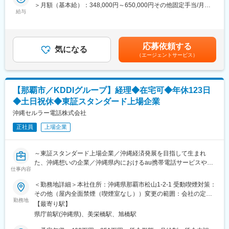
SB OAI Japanを正確な会計で支え、会社の信頼と経営基盤を守る
＞月額（基本給）：348,000円～650,000円その他固定手当/月：
■経営企画室 室長より
ための
給与
4,000円＜月給＞352,000円～654,000円＜昇給有無＞有＜残業手
経営企画室は現在、体制強化のフェーズにあります。
経理担当を募集します。
当＞有＜給与補足＞※上記「その他固定手当」：WorkStyle支援金
経営に近い立場で、着実に役割を果たしていただける方とご一緒
※入社後、SB OAI Japan合同会社に在籍出向
※上記月給に加え、自己成長支援金（10,000円）を等級によって
したいと考えています。
支給■上記年収には時間外手当月30h分・賞与・特別加算賞与・各
完璧である必要はありません。
応募依頼する
【主な業務】
気になる
種支援金を含む■昇給年1回（原則）■賞与年2回※年間標準賞与5カ
誠実さと向上心を持ち、ともに成長していける方を歓迎します。
（エージェントサービス）
・Crystal intelligence関連取引を正確な会計で支え、会社の信頼と
月＋特別加算賞与（業績に応じて支給）賃金はあくまでも目安の
経営基盤を守る
金額であり、選考を通じて上下する可能性があります。月給(月額)
■業務の魅力：
・日々の経理処理を着実に遂行し、事業成長に合わせた財務／会
は固定手当を含めた表記です。
＜会社拡大において肝となるポジション＞
計体制を構築する
本ポジションは経営戦略、予算編成、IR業務という企業の健全な
【那覇市／KDDIグループ】経理◆在宅可◆年休123日
・経理／決算業務の遂行および会計体制の整備
持続的成長に向けた重要な立ち位置となります。企業・事業拡大
◆土日祝休◆東証スタンダード上場企業
・財務企画および資金管理の推進
フェーズにおける当社にとって肝となるポジションでもございま
沖縄セルラー電話株式会社
す。適切に企業状況を把握・分析から行いますので、企業の全体
【具体的な業務】
像を知ったうえで、仕事を進めることができます。
正社員
上場企業
定型業務はAIエージェントを活用しながら効率化していくことを
中長期で目指しており、
変更の範囲：会社の定める業務
今回入社いただく方は会計税務の親会社への説明や、監査法人と
～東証スタンダード上場企業／沖縄経済発展を目指して生まれ
の折衝業務をメインにお任せします。
た、沖縄想いの企業／沖縄県内におけるau携帯電話サービスや光
・月中～月初にかけての記帳／決算処理対応、四半期決算におけ
仕事内容
回線「auひかり ちゅら」などを展開／年間休日123日／土日祝休
る親会社報告対応全般
／フレックス制～
＜勤務地詳細＞本社住所：沖縄県那覇市松山1-2-1 受動喫煙対策：
・上記をスムーズに対応するための、仕組みの構築／改善
その他（屋内全面禁煙（喫煙室なし））変更の範囲：会社の定め
・会計論点整理のための検討、情報収集（社内／税理士など）、
■業務内容：
勤務地
る事業所（リモートワーク含む）
監査法人との折衝
【最寄り駅】
・決算・資産管理・会計等の経理に関する業務をご担当いただき
県庁前駅(沖縄県)、美栄橋駅、旭橋駅
ます。
・決算書の作成、税務業務などの経理機能や、決算短信や有価証