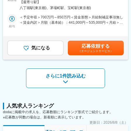
範囲：会社の定める事業所
【最寄り駅】
企業です。
変更の範囲：会社の定める業務
八丁堀駅(東京都)、茅場町駅、宝町駅(東京都)
世界200以上の国と地域で利用される世界No.1モバイルペイント
アプリを強みに、日本発のグローバルテック企業として成長を続
＜予定年収＞700万円～850万円＜賃金形態＞月給制補足事項無し
けています。
＜賃金内訳＞月額（基本給）：441,000円～535,000円＜月給＞
2025年には、AI歌声合成事業を手がけるテクノスピーチ、ノーコ
給与
441,000円～535,000円＜昇給有無＞有＜残業手当＞有＜給与補足
ード・ローコードシステム開発事業を展開する株式会社ゼロイチ
＞■昇給：年1回（4月）■賞与：年2回 ( 昨年実績： 2ヶ月 )※予定
スタートをM&Aにより完全子会社化しました。今後も、M&Aを含
年収はあくまでも参考です。内定者の経験、スキル、ポテンシャ
む積極的な事業展開によって、非連続な成長を目指しています。
ルなどを総合的に勘案して決定させていただきます。賃金はあく
応募依頼する
気になる
までも目安の金額であり、選考を通じて上下する可能性がありま
（エージェントサービス）
この成長戦略の中核を担うのが、経営企画室の機能強化です。
す。月給(月額)は固定手当を含めた表記です。
中期経営計画の策定・運用、経営戦略立案支援、IR支援──さらに
はグループ全体の子会社管理体制の再構築まで、経営の中枢を
「構築し、進化させる」役割を担うチームです。
その要として、即戦力となる課長候補を募集します。
さらに1件読み込む
■業務詳細：
・中期経営計画の策定・運用
・予実管理体制の構築、KPI管理
・経営戦略立案支援
・IR支援
人気求人ランキング
・グループ全体の子会社管理体制の再構築
dodaに掲載中の求人を、応募数順にランキング形式でご紹介します。
・サステナビリティ機能構築、など
※応募数が同数の場合は、新着順に表示しています。
更新日：
2026/8/8（土）
■組織構成：