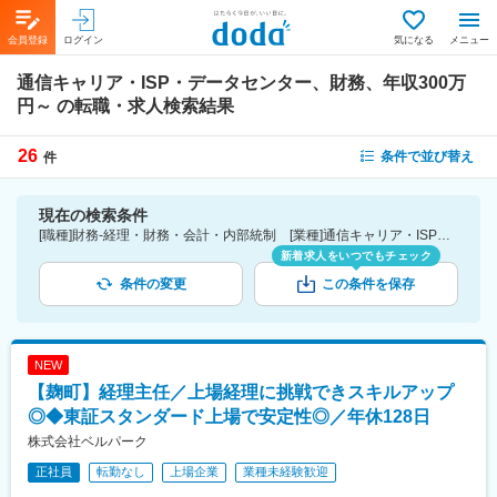
会員登録
ログイン
気になる
メニュー
通信キャリア・ISP・データセンター、財務、年収300万
円～
の転職・求人検索結果
26
条件で並び替え
件
現在の検索条件
[職種]財務-経理・財務・会計・内部統制 [業種]通信キャリア・ISP・データセンター-IT・通信業界 [年収]300万円～
新着求人をいつでもチェック
条件の変更
この条件を保存
NEW
【麹町】経理主任／上場経理に挑戦できスキルアップ
◎◆東証スタンダード上場で安定性◎／年休128日
株式会社ベルパーク
正社員
転勤なし
上場企業
業種未経験歓迎