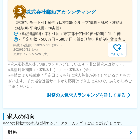
株式会社郵船アカウンティング
【東京/リモート可】経理 ※日本郵船グループ/決算～税務・連結ま
で経験可/平均残業20h/実働7h
＜勤務地詳細＞本社住所：東京都千代田区神田錦町1-19-1 神田橋パークビル勤務地最寄駅：地下鉄各線／大手町駅受動喫煙対策：屋内全面禁煙変更の範囲：会社の定める事業所
＜予定年収＞500万円～680万円＜賃金形態＞月給制＜賃金内訳＞月額（基本給）：270,000円～360,000円＜月給＞270,000円～360,000円＜昇給有無＞有＜残業手当＞有＜給与補足＞※前職・経験を考慮します。■賞与：年2回賃金はあくまでも目安の金額であり、選考を通じて上下する可能性があります。月給(月額)は固定手当を含めた表記です。
掲載予定期間：
2026/7/23（木）
〜
2026/10/21（水）
気になる
更新日：
2026/7/25（土）
※求人応募数の多い順にランキングしています（非公開求人は除く）。
※集計対象期間：2026/8/1（土）～2026/8/7（金）
※事情により掲載終了予定日よりも前に求人募集が終了していることもご
ざいます。その場合は当サイトから応募はできませんので、あらかじめご
了承ください。
財務
の人気求人ランキングを詳しく見る
求人の傾向
dodaに掲載中の求人に関するデータを、カテゴリごとにご紹介します。
財務