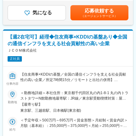
・決算短信・有価証券報告書等の開示書類（日英）の作成
ります。■昇給：年1回（4月）賃金はあくまでも目安の金額であ
年東証グロース市場へ上場をいたしました。自社モバイル事業／
・監査法人・顧問税理士との窓口
り、選考を通じて上下する可能性があります。月給(月額)は固定手
ソリューション事業共に売上高・各種利益共に拡大しておりま
応募依頼する
・資金調達及びキャッシュマネジメント
気になる
当を含めた表記です。
す。
（エージェントサービス）
・J-SOX内部統制の運用
今後は、次のステージを目指して、M＆Aを実施するなど更に業容
・M＆A後のPMI業務
を拡大しております。また同社では時短勤務をする社員も複数名
・その他与信調査、予算策定、固定資産管理、税金対応など
在籍しており、ライフイベントに合わせた働き方のご提示が可能
です。勤務時間の長さではなく、業務成果で評価する風土がある
【週2在宅可】経理◆住友商事×KDDIの基盤あり◆全国
■募集背景：
ため、時間的な制約のある方でも経験を積むことが可能です。
の通信インフラを支える社会貢献性の高い企業
現在、当社の財務経理部は名古屋拠点（全6名）にございましが、
2024年6月に本店所在地を東京に移転したことに伴い、より事業
ＪＣＯＭ株式会社
変更の範囲：会社の定める業務
運営に資する経理財務体制を構築するため、2026年1月より東京
正社員
本社に経理財務部を新設することになりました。今回はそのスタ
ーティングメンバーの募集です。
【住友商事×KDDIの基盤／全国の通信インフラを支える社会貢献
■魅力：
性の高い企業／所定7時間15分／リモートと出社の併用】
【会社拡大において肝となるポジション】
仕事内容
本ポジションは、経営者の適切な経営判断に資する様、正しい数
■業務内容：
＜勤務地詳細＞本社住所：東京都千代田区丸の内1-8-1 丸の内トラ
値を迅速に集計・報告することがミッションとなります。財務面
・経理業務受託しているグループ主力事業会社（CATV事業）いず
ストタワーN館勤務地最寄駅：JR線／東京駅受動喫煙対策：屋内
から企業の健全な持続的成長を支える、当社にとって重要な立ち
れかの経理を担当いただきます。チーム内で各部門で担当分かれ
勤務地
全面禁煙変更の範囲：会社の定める事業所（リモートワーク含
位置となります。上場企業の経理財務面における上流から下流工
【最寄り駅】
ており、複数名で担当いただきます。
む）
程すべてに携わることができ、本格的なキャリアを構築すること
東京駅、三越前駅、日本橋駅(東京都)
が可能です。
■業務詳細：
＜予定年収＞500万円～695万円＜賃金形態＞月給制＜賃金内訳＞
・決算業務（月次・四半期・年次決算）
月額（基本給）：255,000円～375,000円＜月給＞255,000円～
■当社の魅力：
・新規事業やサービス開始等に伴う会計処理、税務処理検討
給与
375,000円＜昇給有無＞有＜残業手当＞有＜給与補足＞※年収には
モバイル、WEBアプリ開発のエキスパート集団である同社は2023
・財務諸表等作成及び関連経理業務に付随する内部統制