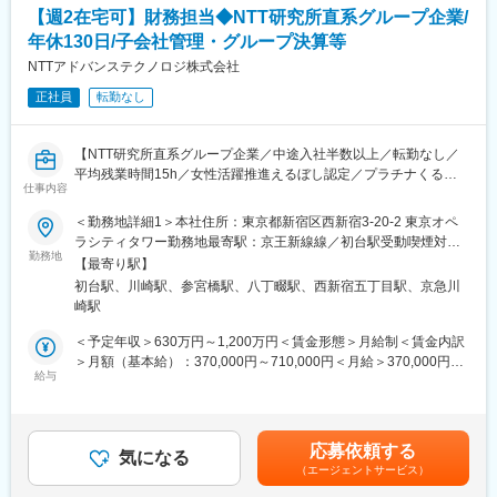
・月次決算補助
【週2在宅可】財務担当◆NTT研究所直系グループ企業/
・年次決算補助
年休130日/子会社管理・グループ決算等
・販管費管理
・売上・売上原価計上
NTTアドバンステクノロジ株式会社
・預金管理（振込処理・残高管理）
正社員
転勤なし
・請求書確認、支払処理
・経費精算
・会計データの確認、集計
【NTT研究所直系グループ企業／中途入社半数以上／転勤なし／
・税理士対応に必要な資料準備
平均残業時間15h／女性活躍推進えるぼし認定／プラチナくるみ
・グループ会社4社の経理業務補助
仕事内容
んプラス認定／健康経営優良法人取得】
＜勤務地詳細1＞本社住所：東京都新宿区西新宿3-20-2 東京オペ
■業務の特徴：
■仕事内容：
ラシティタワー勤務地最寄駅：京王新線線／初台駅受動喫煙対
◇ご経験に応じて、ホールディングス向け報告に必要な数値集計
※スキル、適性に応じて業務を割り当てます。
勤務地
策：屋内喫煙可能場所あり＜勤務地詳細2＞川崎住所：神奈川県川
や、業務改善・新システム導入サポートなどにも携わっていただ
【最寄り駅】
・会社法決算一巡
崎市幸区大宮町 ミューザ川崎セントラルタワー受動喫煙対策：屋
きます。
初台駅、川崎駅、参宮橋駅、八丁畷駅、西新宿五丁目駅、京急川
・各租税申告全般
内全面禁煙
◇入社後は、これまでのご経験に合わせて業務をお任せします。
崎駅
・資金計画管理
経理業務に異動して間もないメンバーもいるため、教育前提では
・連結決算報告
＜予定年収＞630万円～1,200万円＜賃金形態＞月給制＜賃金内訳
なく、一定の経理実務経験を活かして自走いただける方を想定し
・子会社財務関連業務指導
＞月額（基本給）：370,000円～710,000円＜月給＞370,000円～
ています。
・財務関連規程類整備
給与
710,000円＜昇給有無＞有＜残業手当＞有＜給与補足＞※管理職は
◇マネジメント業務を主とするポジションではなく、まずは経理
・その他付随業務
別途規定により処遇いたします。※選考を通じて、経験や希望など
実務の中心メンバーとしてご活躍いただくことを期待していま
を考慮したうえで決定します。賞与につきましては、会社の業
す。
■配属チームについて：
績・個人評価・組織評価により決定いたします。※時間外手当・そ
応募依頼する
6名ほどの少数構成でありますが、各協力会社と協働して業務を遂
気になる
の他手当は別途規定により支給します。賞与：有（時期 6・12月/
■当社について：
（エージェントサービス）
行しており、実質は50名超のメンバで日々コミュニケーションを
業績・評価により決定）昇給：有賃金はあくまでも目安の金額で
2003年に福岡県飯塚市で創業以来、”最適”な商品・サービスを”最
重ねております。