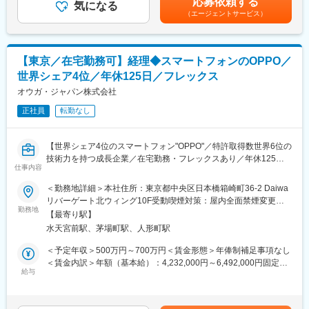
応募依頼する
・事業構造、売上・コスト構造の理解
気になる
（2月-3月頃）。賃金はあくまでも目安の金額であり、選考を通じ
（エージェントサービス）
・外部に記帳代行している経理業務の把握
て上下する可能性があります。月給(月額)は固定手当を含めた表記
・日常業務（仕訳入力、帳簿管理、請求書発行、支払・入金管
です。
理、経費精算など）
・マネーフォワード、バクラクシリーズなど既存システムの運用
【東京／在宅勤務可】経理◆スマートフォンのOPPO／
ルールの把握
世界シェア4位／年休125日／フレックス
＜入社半年＞
オウガ・ジャパン株式会社
・親会社・グループ会社の月次経理業務（主担当として内製化）
正社員
転勤なし
・月次決算の早期化に向けたスケジュール・フローの見直し・実
行
・数値の整合性確認、差異の把握、関係部署・外部専門家との調
【世界シェア4位のスマートフォン"OPPO"／特許取得数世界6位の
整
技術力を持つ成長企業／在宅勤務・フレックスあり／年休125日
・経理業務における属人化・非効率な部分の洗い出し・改善提案
仕事内容
／裁量◎】
＜勤務地詳細＞本社住所：東京都中央区日本橋箱崎町36-2 Daiwa
＜入社1年後＞
【主な業務内容】
リバーゲート北ウィング10F受動喫煙対策：屋内全面禁煙変更の
・年次決算業務
◆月次決算業務
勤務地
範囲：会社の定める事業所（リモートワーク含む）
・IPOに向けた経理オペレーションの構築・改善・効率化の推進
【最寄り駅】
・売上AR関連
・管理会計・予算管理に向けた数値基盤の整備
水天宮前駅、茅場町駅、人形町駅
・固定資産
・経営や事業部が意思決定に使える数値の整理
・在庫管理
＜予定年収＞500万円～700万円＜賃金形態＞年俸制補足事項なし
・売掛金
＜賃金内訳＞年額（基本給）：4,232,000円～6,492,000円固定残
■業務の魅力
・予算管理
給与
業手当/月：64,000円～84,000円（固定残業時間30時間0分/月）超
・決まったレールを走るのではなく、自社に最適な業務フローや
・財務諸表作成
過した時間外労働の残業手当は追加支給＜月額＞416,666円～
規程を自ら設計・運用し、組織の土台を作る経験が得られます。
・財務分析
625,000円（12分割）（一律手当を含む）＜昇給有無＞有＜残業
・正確な制度会計の運用を第一歩として、ゆくゆくは事業計画の
・業務改善関係（システム整備、規程整備等）