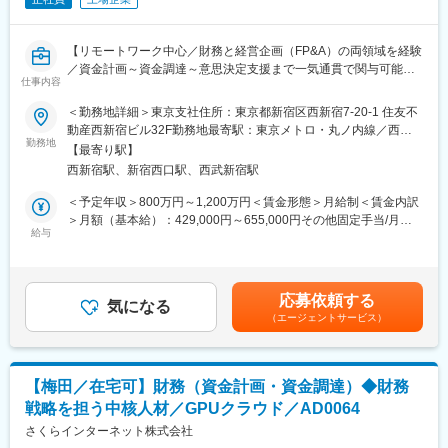
東京都豊島区西池袋1-4-10
を解決するソリューションの導入にも拘っています。現在、1人1
台以上を有する携帯電話だからこそ、付加価値に拘るべきだと考
■当社の魅力：
えています。実際に他販売会社のソリューション導入率は1ケタ台
【リモートワーク中心／財務と経営企画（FP&A）の両領域を経験
・当社はプライム上場、インターネット回線、電力、宅配水、保
が大半ですが、同社は約23％の導入率を有し、業界トップの立ち
／資金計画～資金調達～意思決定支援まで一気通貫で関与可能】
険、OA機器、携帯電話等法人向け、個人向けともに幅広い事業を
仕事内容
位置です。
展開しており、景気変動にも強いです。また、当社は「積極投資
■募集背景：
＜勤務地詳細＞東京支社住所：東京都新宿区西新宿7-20-1 住友不
による新しい商品やサービスを創り、それを業務提携したアライ
変更の範囲：会社の定める業務
事業拡大と投資増加に伴い、財務機能の強化を目的とし資金計画
動産西新宿ビル32F勤務地最寄駅：東京メトロ・丸ノ内線／西新
アンスを組んで売ること」に注力しております。当社の新規サー
から資金調達、経営意思決定支援まで担っていただきます。
勤務地
宿駅受動喫煙対策：屋内全面禁煙変更の範囲：会社の定める事業
ビスの条件は、「在庫を持たないこと」「設備投資を掛からない
【最寄り駅】
金融機関との折衝や資金調達の企画・推進、必要資料の作成、投
所（リモートワーク含む）
こと」「ストックビジネス（お客様に売ったあと、月々の使用料
西新宿駅、新宿西口駅、西武新宿駅
資案件の財務レビュー、経営陣へのレポーティングなど幅広い業
のサービスで収益が安定すること）」の3軸を中心としておりま
務に携わります。単なる財務オペレーションではなく、事業成長
＜予定年収＞800万円～1,200万円＜賃金形態＞月給制＜賃金内訳
す。そのため、ストックビジネスの売り上げのみで年間およそ
や大型投資を支える財務機能の中核として、資金計画から資金調
＞月額（基本給）：429,000円～655,000円その他固定手当/月：
1000億円となっており、安定した収益体制が確立しています。
達、意思決定支援まで一気通貫で関与できるポジションです。財
給与
28,000円固定残業手当/月：67,000円～103,000円（固定残業時間
・当社は通信・携帯電話などのイメージが強いですが会員2,000万
務とFP&Aの両領域で経験を積みながら、成長フェーズならではの
20時間0分/月）超過した時間外労働の残業手当は追加支給＜月給
以上を保有する「EPARK」予約Webサービスや、M&Aによるグル
ダイナミックな案件に携わることができます。
＞524,000円～786,000円（一律手当を含む）＜昇給有無＞有＜残
ープ拡大など多角化経営により事業を大きく展開しています。
業手当＞有＜給与補足＞※給与詳細は、スキル・経験を考慮の上、
・当社は売上5782億円,連結子会社150社、法人顧客約100万社・
応募依頼する
■業務詳細：
気になる
当社規定により決定※給与改定や賞与は当社人事制度による査定に
個人顧客140万人と非常に社会に影響力が高い企業です。
（エージェントサービス）
（1）資金計画・財務予測の策定
て決定■給与改定：年2回（4月、10月）■賞与：年2回（6月、12
・事業・投資計画を踏まえた資金計画の策定
月）■その他固定手当：住宅補助、通勤手当：25,000円・通信費
変更の範囲：会社の定める業務
・財務数値の予測およびシミュレーション
3,000円賃金はあくまでも目安の金額であり、選考を通じて上下す
・事業部門と連携した前提条件の整理
る可能性があります。月給(月額)は固定手当を含めた表記です。
【梅田／在宅可】財務（資金計画・資金調達）◆財務
（2）資金繰り・キャッシュマネジメント
戦略を担う中核人材／GPUクラウド／AD0064
・資金繰りの管理および予測
・キャッシュフローの最適化
さくらインターネット株式会社
・キャッシュフローのモニタリングおよび改善提案