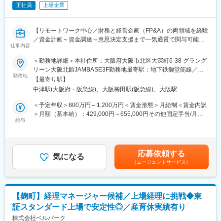
正社員
上場企業
（3）資金調達の企画・推進
・資金調達戦略の検討および実行
・金融機関との折衝・条件交渉
【リモートワーク中心／財務と経営企画（FP&A）の両領域を経験
・調達に必要な資料作成・説明対応
／資金計画～資金調達～意思決定支援まで一気通貫で関与可能】
（4）投資・意思決定支援
仕事内容
・投資案件の財務的観点でのレビュー
■募集背景：
＜勤務地詳細＞本社住所：大阪府大阪市北区大深町6-38 グラング
・経営陣へのレポーティング・提言
事業拡大と投資増加に伴い、財務機能の強化を目的とし資金計画
リーン大阪北館JAMBASE3F勤務地最寄駅：地下鉄御堂筋線／梅
・財務観点からの意思決定支援
から資金調達、経営意思決定支援まで担っていただきます。
勤務地
田駅受動喫煙対策：敷地内喫煙可能場所あり変更の範囲：会社の
（5）部門横断での調整・推進
【最寄り駅】
金融機関との折衝や資金調達の企画・推進、必要資料の作成、投
定める事業所（リモートワーク含む）
・事業部門との連携・情報収集
中津駅(大阪府・阪急線)、大阪梅田駅(阪急線)、大阪駅
資案件の財務レビュー、経営陣へのレポーティングなど幅広い業
・不確実な情報を整理し、数値に落とし込む
務に携わります。単なる財務オペレーションではなく、事業成長
＜予定年収＞800万円～1,200万円＜賃金形態＞月給制＜賃金内訳
・社内外ステークホルダーとの調整
や大型投資を支える財務機能の中核として、資金計画から資金調
＞月額（基本給）：429,000円～655,000円その他固定手当/月：
達、意思決定支援まで一気通貫で関与できるポジションです。財
給与
28,000円固定残業手当/月：67,000円～103,000円（固定残業時間
■さくらインターネット株式会社について
務とFP&Aの両領域で経験を積みながら、成長フェーズならではの
20時間0分/月）超過した時間外労働の残業手当は追加支給＜月給
「やりたいことをできるに変える」という理念のもと、GPUクラ
ダイナミックな案件に携わることができます。
＞524,000円～786,000円（一律手当を含む）＜昇給有無＞有＜残
ウド（生成AIインフラ）・ガバメントクラウド・データセンター
業手当＞有＜給与補足＞※給与詳細は、スキル・経験を考慮の上、
事業を軸に急成長を遂げています。2026年3月期の売上は353億円
応募依頼する
■業務詳細：
気になる
当社規定により決定※給与改定や賞与は当社人事制度による査定に
（前年＋12.4%）にて過去最高を達成。GPUクラウドの売上構成
（エージェントサービス）
（1）資金計画・財務予測の策定
て決定■給与改定：年2回（4月、10月）■賞与：年2回（6月、12
は20％超に拡大し、累計521億円規模の投資と100名を超える採用
・事業・投資計画を踏まえた資金計画の策定
月）■その他固定手当：住宅補助、通勤手当：25,000円・通信費
によって成長基盤を整備しました。今後は、生成AIインフラとい
・財務数値の予測およびシミュレーション
3,000円賃金はあくまでも目安の金額であり、選考を通じて上下す
う国家的テーマを担う企業として、データセンター投資・GPU投
・事業部門と連携した前提条件の整理
る可能性があります。月給(月額)は固定手当を含めた表記です。
資・資本政策を高度に組み合わせながら、数千億円規模の企業価
【麹町】経理マネージャー候補／上場経理に挑戦◆東
（2）資金繰り・キャッシュマネジメント
値創出を目指すフェーズになります。
証スタンダード上場で安定性◎／産育休実績有り
・資金繰りの管理および予測
・キャッシュフローの最適化
株式会社ベルパーク