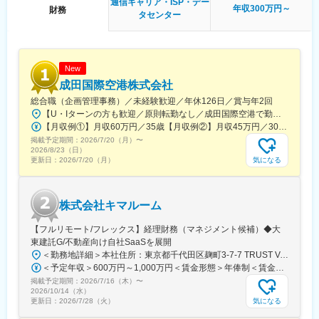
経営企画室は5名ですが、そのうち今回の配属組織は3名います。
通信キャリア・ISP・デー
年収300万円～
財務
(執行役員50代1名、室長40代1名、20代1名)
タセンター
■経営企画室 室長より
経営企画室は現在、体制強化のフェーズにあります。
経営に近い立場で、着実に役割を果たしていただける方とご一緒
New
したいと考えています。
成田国際空港株式会社
完璧である必要はありません。
総合職（企画管理事務）／未経験歓迎／年休126日／賞与年2回
誠実さと向上心を持ち、ともに成長していける方を歓迎します。
【U・Iターンの方も歓迎／原則転勤なし／成田国際空港で勤務】■千葉県成田市古込字古込1-1受動喫煙対策：オフィス内禁煙・分煙※自動車通勤：可能（必要条件を満たしている場合のみ）
【月収例①】月収60万円／35歳【月収例②】月収45万円／30歳【月収例③】月収41万円／25歳※各種手当(残業手当、住居手当、通勤手当等)込みの金額です。※別途賞与が年２回支給されます。※個人差がある旨、ご承知おきください。<月給>【初任給（大卒）】月給27万8600円＋各種手当(残業手当、住居手当、通勤手当等)＋賞与年2回【初任給（院卒）】月給30万500円＋各種手当(残業手当、住居手当、通勤手当等)＋賞与年2回※上記は新卒初任給です。経験やスキルを考慮して決定いたします。
■業務の魅力：
掲載予定期間：
＜会社拡大において肝となるポジション＞
2026/7/20（月）
〜
2026/8/23（日）
本ポジションは経営戦略、予算編成、IR業務という企業の健全な
気になる
更新日：
2026/7/20（月）
持続的成長に向けた重要な立ち位置となります。企業・事業拡大
フェーズにおける当社にとって肝となるポジションでもございま
す。適切に企業状況を把握・分析から行いますので、企業の全体
株式会社キマルーム
像を知ったうえで、仕事を進めることができます。
【フルリモート/フレックス】経理財務（マネジメント候補）◆大
変更の範囲：会社の定める業務
東建託G/不動産向け自社SaaSを展開
＜勤務地詳細＞本社住所：東京都千代田区麹町3-7-7 TRUST VALUE 麹町 5F 受動喫煙対策：敷地内全面禁煙変更の範囲：会社の定める事業所（リモートワーク含む）
＜予定年収＞600万円～1,000万円＜賃金形態＞年俸制＜賃金内訳＞年額（基本給）：3,600,000円～7,000,000円その他固定手当/月：200,000円～250,000円＜月額＞500,000円～833,333円（12分割）＜昇給有無＞有＜残業手当＞無＜給与補足＞※月額は固定手当（役職給等）を含めた表記です。賃金はあくまでも目安の金額であり、選考を通じて上下する可能性があります。月給(月額)は固定手当を含めた表記です。
掲載予定期間：
2026/7/16（木）
〜
2026/10/14（水）
気になる
更新日：
2026/7/28（火）