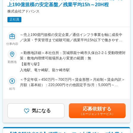
・M＆A後のPMI業務
上190億規模の安定基盤／残業平均15h～20H程
・グループ管理
・その他与信調査、予算策定、固定資産管理、税金対応など
株式会社アドバンス
正社員
■募集背景：
現在、財務経理部は名古屋本社に所在していますが、2024年6月
に本店所在地を東京に移転しました。より経営に近いところで、
～売上190億円規模の安定企業／通信インフラ事業を軸に成長中
経営に資する財務経理体制を構築するため、2026年1月より東京
／決算・予実管理まで経験可能／残業平均15h以下で働きやすい
本社に財務経理部機能を立ち上げることになり、そのスターティ
仕事内容
環境～
ングメンバーの募集です。
＜勤務地詳細＞本社住所：茨城県龍ケ崎市久保台2-2-1 受動喫煙対
■募集背景：
策：敷地内喫煙可能場所あり変更の範囲：無
■魅力：
事業拡大に伴う体制強化。経理機能の強化を目的に、決算・予実
勤務地
【会社拡大において肝となるポジション】
【最寄り駅】
管理まで担える人材を募集します。
本ポジションは、経営者の適切な経営判断に資する様、正しい数
入地駅、竜ケ崎駅、龍ケ崎市駅
値を迅速に集計・報告することがミッションとなります。財務面
■業務内容：
＜予定年収＞450万円～700万円＜賃金形態＞月給制＜賃金内訳＞
から企業の健全な持続的成長を支える、当社にとって重要な立ち
・月次・年次決算業務
月額（基本給）：220,000円その他固定手当/月：5,000円～
位置となります。上場企業の経理財務面における上流から下流工
・請求書発行、売掛・買掛金管理
給与
320,000円＜月給＞225,000円～540,000円＜昇給有無＞有＜残業
程すべてに携わることができ、本格的なキャリアを構築すること
・経費精算、仕訳処理
手当＞有＜給与補足＞■賞与：年2回※スタッフ平均3ヶ月分（過去
が可能です。
・予算実績管理、数値分析
実績）／決算賞与あり■モデル年収入社7年リーダー：月給 35万円
※経験に応じて担当領域を広げ、将来的には経理全体の中核を担う
／年収 650万円入社10年マネージャー：月給 43万円／年収 830万
【キャリアアップが可能な環境】
応募依頼する
ポジションを期待しています。
気になる
円賃金はあくまでも目安の金額であり、選考を通じて上下する可
財務経理としてのキャリアを十二分に積めます。
（エージェントサービス）
能性があります。月給(月額)は固定手当を含めた表記です。
成長性の高い当社は、更なる高みを目指して、管理部門の強化、
■ポジションの魅力：
M&Aを手段とする事業拡大、世界有数の自社アプリの世界的な事
・月次～年次決算、予実管理まで一貫して携われる
業継続やサブスク移行によるマネタイズ拡大など、他では経験し
・売上／利益ともに成長中の企業で経営数値に関わる経験を積め