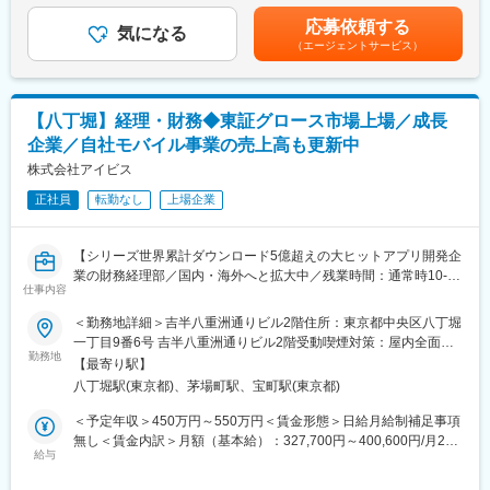
・決算短信・有価証券報告書等の開示書類（日英）の作成
り、選考を通じて上下する可能性があります。月給(月額)は固定手
応募依頼する
・監査法人・顧問税理士との窓口
気になる
当を含めた表記です。
（エージェントサービス）
・資金調達及びキャッシュマネジメント
・J-SOX内部統制の運用
・M＆A後のPMI業務
・その他与信調査、予算策定、固定資産管理、税金対応など
【八丁堀】経理・財務◆東証グロース市場上場／成長
企業／自社モバイル事業の売上高も更新中
■募集背景：
現在、当社の財務経理部は名古屋拠点（全6名）にございましが、
株式会社アイビス
2024年6月に本店所在地を東京に移転したことに伴い、より事業
正社員
転勤なし
上場企業
運営に資する経理財務体制を構築するため、2026年1月より東京
本社に経理財務部を新設することになりました。今回はそのスタ
ーティングメンバーの募集です。
【シリーズ世界累計ダウンロード5億超えの大ヒットアプリ開発企
業の財務経理部／国内・海外へと拡大中／残業時間：通常時10‐
■魅力：
仕事内容
15H,繁忙期30H／グローバル展開するビジネスを営む企業】
【会社拡大において肝となるポジション】
■業務概要：
＜勤務地詳細＞吉半八重洲通りビル2階住所：東京都中央区八丁堀
本ポジションは、経営者の適切な経営判断に資する様、正しい数
自社アプリ『ibisPaint』の他、受託開発も行う当社において、財
一丁目9番6号 吉半八重洲通りビル2階受動喫煙対策：屋内全面禁
値を迅速に集計・報告することがミッションとなります。財務面
務経理業務をお任せします。
勤務地
煙変更の範囲：会社の定める事業所
から企業の健全な持続的成長を支える、当社にとって重要な立ち
【最寄り駅】
位置となります。上場企業の経理財務面における上流から下流工
八丁堀駅(東京都)、茅場町駅、宝町駅(東京都)
■業務詳細：
程すべてに携わることができ、本格的なキャリアを構築すること
ご経験に応じ業務担当者もしくは主任として経理業務をご担当頂
＜予定年収＞450万円～550万円＜賃金形態＞日給月給制補足事項
が可能です。
きます。具体的には下記業務がございますが、ご経験やご希望に
無し＜賃金内訳＞月額（基本給）：327,700円～400,600円/月20
沿ってアサインさせていただきます。
給与
日間勤務想定＜想定月額＞327,700円～400,600円＜昇給有無＞有
■当社の魅力：
・月次・四半期・年次決算業務（単体・連結）
＜残業手当＞有＜給与補足＞※上記は月20h分の想定残業代込とな
モバイル、WEBアプリ開発のエキスパート集団である同社は2023