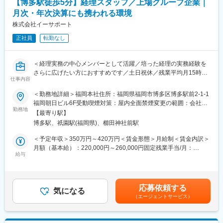
得ない企業成長の段階を迎えております。財務経理分野でさまざ
【博多駅徒歩5分】経理スタッフ／上場グループ企業｜
る
まな経験が積めて、自己成長の実現が果たせる環境となります。
月次・年次決算にも携われる環境
・スキルに応じて業務範囲を広げられるためキャリアアップが可
能
株式会社イーサポート
＜キャリアプラン例＞
課長→財務経理部長代理→財務経理部長→財務経理統括部長
正社員
転勤なし
■働き方の魅力：
・残業平均15～20時間でプライベートとの両立が可能
変更の範囲：会社の定める業務
・日曜固定休＋シフト制で柔軟に休暇取得可能
＜経理実務の中心メンバーとして活躍／培った経理の実務経験を
・産休育休取得率100％、復帰後の時短勤務も可能
さらに広げたい方におすすめです／土日祝休／残業平均月15時間
・企業内保育園、子ども手当などライフステージ支援制度が充実
仕事内容
＞
経営管理部・財務管理課にて、グループ4社の経理業務をご担当い
＜勤務地詳細＞福岡本社住所：福岡県福岡市博多区博多駅前2-1-1
■当社について：
ただくポジションです。
福岡朝日ビル6F受動喫煙対策：屋内全面禁煙変更の範囲：会社の
同社では、主に携帯電話などの移動体通信サービスを提供してい
まずは、日々の経理業務を中心にお任せし、ご経験に応じて月
勤務地
定める事業所
ます。各通信キャリアの専門ショップを運営し、商品販売の他
【最寄り駅】
次・年次決算業務にも携わっていただきます。
に、料金コンサルティング、端末操作方法やアフターサービスま
博多駅、祇園駅(福岡県)、櫛田神社前駅
で顧客のモバイルライフをサポートしています。また、2017年4
■ポジションの特徴：
＜予定年収＞350万円～420万円＜賃金形態＞月給制＜賃金内訳＞
月より人財グローバル事業をスタートし、日本国内におけるグロ
◇当社では、イーサポートをはじめとしたグループ4社の経理業務
月額（基本給）：220,000円～260,000円固定残業手当/月：
ーバル人財の活躍場所の創出、およびグローバル人財の育成を推
を一つの部署で担っています。会社ごとの数字を正確に管理しな
給与
30,000円～40,000円（固定残業時間20時間0分/月）超過した時間
進しています。
がら、各部署や関係会社と連携して業務を進めていくため、経理
外労働の残業手当は追加支給＜月給＞250,000円～300,000円（一
として幅広い経験を積むことができる環境です。
律手当を含む）＜昇給有無＞有＜残業手当＞有＜給与補足＞■昇
変更の範囲：会社の定める業務
「これまでの経理経験を活かして、より実務の幅を広げたい」
給：年1回■賞与：年1回（6月・12月）賃金はあくまでも目安の金
応募依頼する
「日常経理だけでなく、月次・年次決算にも関わっていきたい」
気になる
額であり、選考を通じて上下する可能性があります。月給(月額)は
（エージェントサービス）
という方におすすめのポジションです。
固定手当を含めた表記です。
■具体的な業務内容：