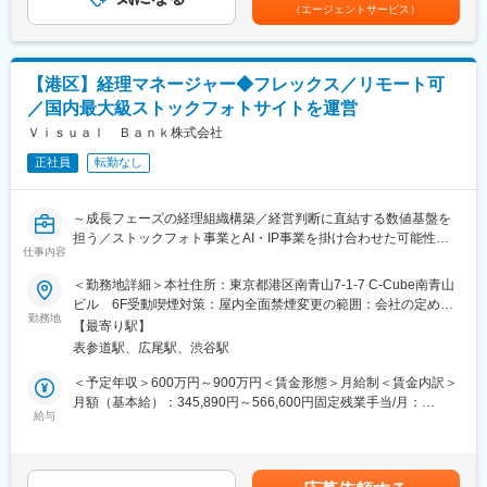
種支援金を含む■昇給年1回（原則）■賞与年2回※年間標準賞与5カ
（エージェントサービス）
【求める人物像】
■社内風土：
月＋特別加算賞与（業績に応じて支給）賃金はあくまでも目安の
経営陣の意思決定を支援する重要なポジションです。
お客様と共に進化し続けるバリューパートナーとして、社員一人
金額であり、選考を通じて上下する可能性があります。月給(月額)
事業環境の変化を的確に捉え、グループ全体の経営方針や戦略を
ひとりのチカラ（人間力）と技術を掛け合わせ、社会や企業のさ
は固定手当を含めた表記です。
策定・推進します。
まざまな問題を解決することで、人を豊かにし、輝く未来を切り
【港区】経理マネージャー◆フレックス／リモート可
定量的な分析と論理的思考をもとに、経営課題の抽出から改善策
拓こうとする意識を社員たちは持っています。たとえそれが小さ
／国内最大級ストックフォトサイトを運営
の立案まで一貫してリードできる方を求めています。
なことであっても、自分自身で何ができるのか、一人ひとりが考
Ｖｉｓｕａｌ Ｂａｎｋ株式会社
え、行動する、『AT’sマインド』という行動規範のもとに、皆で
変更の範囲：会社の定める業務
力を合わせて仕事をしていく、そんな企業様です。
正社員
転勤なし
～成長フェーズの経理組織構築／経営判断に直結する数値基盤を
担う／ストックフォト事業とAI・IP事業を掛け合わせた可能性大
仕事内容
のビジネスモデル／フレックス制・リモートワーク可～
＜勤務地詳細＞本社住所：東京都港区南青山7-1-7 C-Cube南青山
■業務概要
ビル 6F受動喫煙対策：屋内全面禁煙変更の範囲：会社の定める
国内最大級のストックフォトサイト「アマナイメージズ」を運営
勤務地
事業所（リモートワーク含む）
【最寄り駅】
している当社にて、経理マネージャーとして業務をお任せしま
表参道駅、広尾駅、渋谷駅
す。
外部パートナー主導から自社内製化へ移行する過渡期において、
＜予定年収＞600万円～900万円＜賃金形態＞月給制＜賃金内訳＞
安定した経理運営と業務プロセスの改善、さらに管理会計や経営
月額（基本給）：345,890円～566,600円固定残業手当/月：
判断へ活用できる基盤づくりを主導していただきます。
給与
154,110円～183,400円（固定残業時間45時間0分/月）超過した時
間外労働の残業手当は追加支給＜月給＞500,000円～750,000円
■業務内容
（一律手当を含む）＜昇給有無＞有＜残業手当＞有＜給与補足＞
＜入社後3か月＞
賞与あり。年収は月給・固定残業代・賞与を含みます。昇給年1回