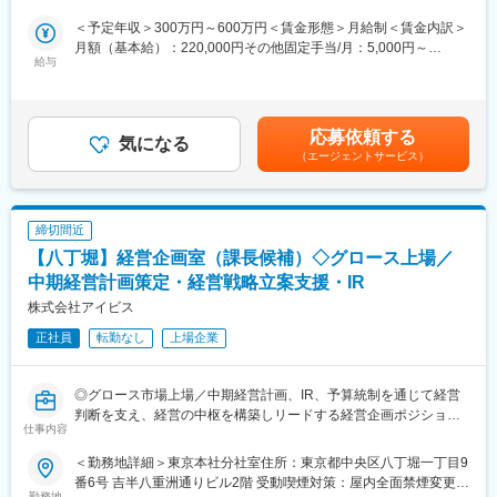
変更の範囲：会社の定める業務
域を主体的に広げていただけるポジションです。業務範囲は経験
値に応じて高度な業務までお任せするため、さらなるスキルアッ
＜予定年収＞300万円～600万円＜賃金形態＞月給制＜賃金内訳＞
■就業環境：
プを目指す方に最適な環境です。
月額（基本給）：220,000円その他固定手当/月：5,000円～
＼働きやすさ◎／
給与
320,000円＜月給＞225,000円～540,000円＜昇給有無＞有＜残業
所定労働7.5時間、在宅制度（原則月3割上限）
■業務詳細：
手当＞有＜給与補足＞■賞与：年2回※スタッフ平均3ヶ月分（過去
子育て両立サポート（短時間勤務、フレックス勤務）環境あり
・月次・年次決算業務の対応
実績）／決算賞与あり■モデル年収入社3年メンバー：月給 268千
男性の育児休暇取得実績あり
・請求書の作成・発行および売掛・買掛金管理
円／年収 4,10万円入社7年リーダー：月給 35万円／年収 5,80万円
応募依頼する
・経費精算のチェックと仕訳処理
気になる
入社10年マネージャー：月給 43万円／年収 710万円賃金はあくま
■教育制度
（エージェントサービス）
・予算実績管理および財務データの分析
でも目安の金額であり、選考を通じて上下する可能性がありま
・財務会計研修、マネジメント研修、役員研修、
す。月給(月額)は固定手当を含めた表記です。
・中途入社者フォローアップ研修
■ライフステージの変化に合わせて長期的に働ける環境：
https://www.iij.ad.jp/sustainability/materiality03/development/
＃女性スタッフの産休育休取得率は100％で復帰後の時短勤務も
締切間近
可能
■当社の魅力
【八丁堀】経営企画室（課長候補）◇グロース上場／
＃残業10～15時間のためライフワークバランスが整った環境で働
・創業30年、社員数約2680名のインターネット業界の老舗企業な
ける
中期経営計画策定・経営戦略立案支援・IR
がらベンチャーのような風通しの良い社風◎
＃保育施設利用手当や子供手当など各種手当充実
株式会社アイビス
・国内初のインターネット接続事業者／国内最大級のバックボー
ンネットワークを自社で構築する高い技術力
正社員
転勤なし
上場企業
■事業の特徴：
・120種類以上の自社サービスを提供！顧客は約14,000社以上！
同社では、主に携帯電話などの移動体通信サービスを提供してい
業界大手で幅広い業界に顧客を持ち基盤安定◎
ます。各通信キャリアの専門ショップを運営し、商品販売の他
◎グロース市場上場／中期経営計画、IR、予算統制を通じて経営
に、料金コンサルティング、端末操作方法やアフターサービスま
判断を支え、経営の中枢を構築しリードする経営企画ポジション
で顧客のモバイルライフをサポートしています。また、2017年4
仕事内容
月より人財グローバル事業をスタートし、日本国内におけるグロ
■ 募集背景：
ーバル人財の活躍場所の創出、およびグローバル人財の育成を推
＜勤務地詳細＞東京本社分社室住所：東京都中央区八丁堀一丁目9
株式会社アイビスは、5億ダウンロードを超えるモバイルアプリ
進しています。
番6号 吉半八重洲通りビル2階 受動喫煙対策：屋内全面禁煙変更の
「ibisPaint（アイビスペイント）」を展開するグロース市場上場
勤務地