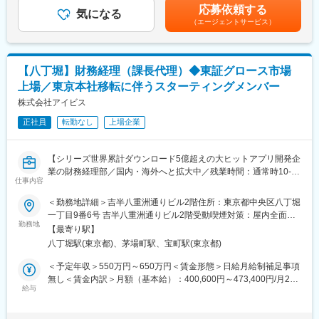
手当＞有＜給与補足＞※上記想定年収には、年2回の業績賞与（会
策定支援やKPI管理など、経営企画的な役割へと業務範囲を広げて
応募依頼する
気になる
社業績および個人評価により支給）を含みます。賃金はあくまで
いくことが期待されています。
（エージェントサービス）
◆都度対応業務
も目安の金額であり、選考を通じて上下する可能性があります。
・年度決算対応、税理士とのやり取り
月給(月額)は固定手当を含めた表記です。
■当社について
・監査法人対応
・AIを作るには大量のデータが必要ですが、ネット上の画像を勝
・業務改善および提案
手に使うと著作権トラブルになります。そこで、傘下のアマナイ
【八丁堀】財務経理（課長代理）◆東証グロース市場
メージズが持つ2.4億点以上の画像・動画を、AI学習用に正しく
上場／東京本社移転に伴うスターティングメンバー
■働き方：
「権利処理」して販売しています。
・部内の平均残業時間は月20時間程度で、ある程度個人によって
株式会社アイビス
・経済産業省のAI開発プロジェクト「GENIAC」にも採択されて
業務をコントロールできる環境です。
おり、「日本発の生成AI」を作るための基盤データを供給してい
正社員
転勤なし
上場企業
・フレックスタイムや在宅勤務も積極的に活用されており、メリ
ます。
ハリを付けながら長期就業されたい方へお勧めです。
変更の範囲：会社の定める業務
【シリーズ世界累計ダウンロード5億超えの大ヒットアプリ開発企
■同社の特徴：
業の財務経理部／国内・海外へと拡大中／残業時間：通常時10‐
同社は中国の電気機器メーカーOPPOの日本法人として、2017年
仕事内容
15H,繁忙期30H／グローバル展開するビジネスを営む企業】
8月に立ち上がったスマートフォンを販売する企業です。
■業務概要：
＜勤務地詳細＞吉半八重洲通りビル2階住所：東京都中央区八丁堀
OPPOのスマートフォンは世界60カ国以上に販路を拡大してお
自社アプリ『ibisPaint』の他、受託開発も行う当社において、財
一丁目9番6号 吉半八重洲通りビル2階受動喫煙対策：屋内全面禁
り、世界シェア第4位と今後も成長が期待されるブランドです。世
務経理業務をお任せします。
勤務地
煙変更の範囲：会社の定める事業所
界第6位となる54,000件以上の特許を取得しており、中でもバッ
【最寄り駅】
今回は課長代理候補として実務およびリーダーとしてもお任せ予
テリー不要の通信を実現したOPPO Zero-Power Tagは『TIME』が
八丁堀駅(東京都)、茅場町駅、宝町駅(東京都)
定です。
選出する「Best Inventions for 2023（2023年の最も優れた発明
＜予定年収＞550万円～650万円＜賃金形態＞日給月給制補足事項
品）」に選出されております。
■業務詳細：
無し＜賃金内訳＞月額（基本給）：400,600円～473,400円/月20
具体的には下記業務がございますが、ご経験やご希望に沿ってア
給与
日間勤務想定＜想定月額＞400,600円～473,400円＜昇給有無＞有
変更の範囲：会社の定める業務
サインさせていただきます。
＜残業手当＞有＜給与補足＞※上記は月20h分の想定残業代込とな
・月次・四半期・年次決算業務（単体・連結）
ります。■昇給：年1回（4月）賃金はあくまでも目安の金額であ