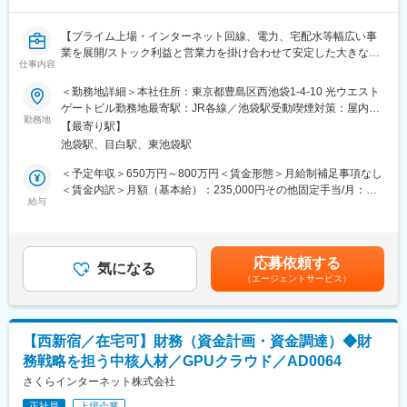
スキルを高め合う環境です。
【プライム上場・インターネット回線、電力、宅配水等幅広い事
■キャリアパス：
業を展開/ストック利益と営業力を掛け合わせて安定した大きな売
まずは決算業務からご担当いただき、ゆくゆくはメンバーマネジ
仕事内容
り上げを維持】
メントなどもお任せすることを期待しております。
＜勤務地詳細＞本社住所：東京都豊島区西池袋1-4-10 光ウエスト
【ポジション概要】
ゲートビル勤務地最寄駅：JR各線／池袋駅受動喫煙対策：屋内全
■働き方：
多くのグループ会社を抱える当社にて、幅広い経理スキルを活か
勤務地
面禁煙変更の範囲：会社の定める事業所（リモートワーク含む）
・土日祝休み、リモートワークも相談可能で、ワークライフバラ
【最寄り駅】
していただくポジションです。債権債務・固定資産・リース資
ンスが整った環境です。
池袋駅、目白駅、東池袋駅
産・棚卸資産の管理、単体決算、連結決算、株主への決算報告な
・産休・育休取得率約95％となっており、「子育てサポート企
ど幅広くお任せいたします。
＜予定年収＞650万円～800万円＜賃金形態＞月給制補足事項なし
業」として東京都よりくるみんマークも取得しています。
＜賃金内訳＞月額（基本給）：235,000円その他固定手当/月：
【業務内容】
給与
205,000円～291,000円＜月給＞440,000円～526,000円＜昇給有
■本ポジションの魅力：
（※ご経験・適性に応じて配属部署を決定します。）
無＞有＜残業手当＞無＜給与補足＞賞与：年2回（業績連動）別途
・事業会社の財務経理として、幅広い経験を積むことが可能で
・売上／債権管理業務および売上・回収率分析、改善業務
インセンティブ制度あり※ご経験・能力・選考評価等を考慮し、当
す。
・費用／債務管理業務、EDI導入による業務効率化
社規程により個別に決定します。賃金はあくまでも目安の金額で
連結・開示・税務など、やる気のある方にはご希望の業務を経験
応募依頼する
・固定資産管理業務、ネットワーク資産、リース資産管理システ
気になる
あり、選考を通じて上下する可能性があります。月給(月額)は固定
していただけます。上場企業の経理業務を（縦にも横にも）幅広
（エージェントサービス）
ムの運用および業務効率化
手当を含めた表記です。
く経験することが可能なのでご自身のキャリアを積み上げたい方
・棚卸資産管理業務（評価・棚卸・在庫分析など）
には最適な環境です。
・会計、税務に関連する各種プロジェクト管理
※業務ローテーションは、定期的に行っております。将来的には予
実管理（現在は経営企画が担当）等、幅広い業務に挑戦も可能で
【西新宿／在宅可】財務（資金計画・資金調達）◆財
■出向先：
す。
務戦略を担う中核人材／GPUクラウド／AD0064
株式会社コア・コンサルティング・グループ
事業内容：戦略コンサルティング、ファイナンシャルアドバイザ
さくらインターネット株式会社
■同社の魅力：
リーサービス、業務改善
・同社は、携帯電話の販売台数だけでなく、顧客毎に異なる課題
正社員
上場企業