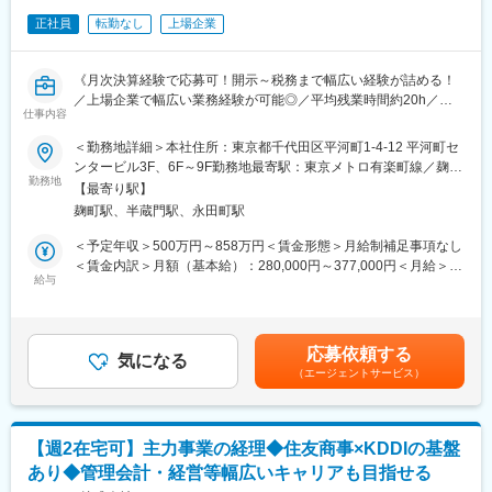
変更の範囲：会社の定める業務
・キャッシュフローのモニタリングおよび改善提案
正社員
転勤なし
上場企業
（3）資金調達の企画・推進
・資金調達戦略の検討および実行
・金融機関との折衝・条件交渉
《月次決算経験で応募可！開示～税務まで幅広い経験が詰める！
・調達に必要な資料作成・説明対応
／上場企業で幅広い業務経験が可能◎／平均残業時間約20h／産
（4）投資・意思決定支援
仕事内容
休・育休取得率約95％／資格取得支援制度あり／年休127日》
・投資案件の財務的観点でのレビュー
＜勤務地詳細＞本社住所：東京都千代田区平河町1-4-12 平河町セ
・経営陣へのレポーティング・提言
■業務概要：
ンタービル3F、6F～9F勤務地最寄駅：東京メトロ有楽町線／麹町
・財務観点からの意思決定支援
本社財務経理部にて、経理業務全般を担っていただきます。
勤務地
駅受動喫煙対策：屋内全面禁煙
（5）部門横断での調整・推進
【最寄り駅】
・事業部門との連携・情報収集
麹町駅、半蔵門駅、永田町駅
■業務詳細：
・不確実な情報を整理し、数値に落とし込む
ご経験とご要望に応じてお任せする業務を決定させて頂きます。
＜予定年収＞500万円～858万円＜賃金形態＞月給制補足事項なし
・社内外ステークホルダーとの調整
・決算(月次・年次・四半期決算業務)
＜賃金内訳＞月額（基本給）：280,000円～377,000円＜月給＞
・連結決算
給与
280,000円～377,000円＜昇給有無＞有＜残業手当＞有＜給与補足
■さくらインターネット株式会社について
・開示（四半期・年次の開示資料の作成、チェック）
＞※ご経験により職位を決定いたします。※給与詳細は経験・能
「やりたいことをできるに変える」という理念のもと、GPUクラ
・監査法人対応
力・前職給与等を踏まえて決定■昇給：年1回（7月）■賞与：年2
ウド（生成AIインフラ）・ガバメントクラウド・データセンター
・銀行入出金業務
回（6月、12月）賃金はあくまでも目安の金額であり、選考を通
事業を軸に急成長を遂げています。2026年3月期の売上は353億円
応募依頼する
・従業員経費精算業務
気になる
じて上下する可能性があります。月給(月額)は固定手当を含めた表
（前年＋12.4%）にて過去最高を達成。GPUクラウドの売上構成
（エージェントサービス）
・税務（申告資料の作成）
記です。
は20％超に拡大し、累計521億円規模の投資と100名を超える採用
・その他、各種申請書対応、請求など
によって成長基盤を整備しました。今後は、生成AIインフラとい
※システムは『勘定奉行』を使用しております。
う国家的テーマを担う企業として、データセンター投資・GPU投
資・資本政策を高度に組み合わせながら、数千億円規模の企業価
【週2在宅可】主力事業の経理◆住友商事×KDDIの基盤
■配属先組織構成：
値創出を目指すフェーズになります。
あり◆管理会計・経営等幅広いキャリアも目指せる
・部長、課長、係長2名、主任3名、メンバー4名、派遣社員2名が