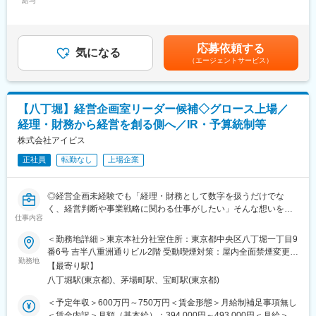
給与
650,000円＜昇給有無＞有＜残業手当＞有＜給与補足＞基本給に
・グループ全体の経理方針の策定
リリースを目指して取り組んでおります。
は、ライフプラン支援金（1等級：月額2,000円、1等級以外：月
・子会社の会計支援
システム導入以外でも業務改善の余地が多分にある当社の経理領
額25,000円）を含む。ライフプラン支援金については、ライフプ
・グループ会社におけるCFO業務
域等において、手腕を振るっていただくことを期待するポジショ
ラン年金（企業型確定拠出年金）の掛金として指定の配分で拠出
応募依頼する
ンです。
気になる
する選択が可能であり、ライフプラン年金を選択した場合には、
■魅力・アピールポイント
（エージェントサービス）
また、当社はJCBグループの中でも重要な立ち位置にあり、非上
基本給から指定したライフプラン年金相当額を除く。賃金はあく
通信というインフラ事業を基盤としながら、DXや金融など多様な
場ながら上場企業並の決算を組んでいく必要があるため、実務を
までも目安の金額であり、選考を通じて上下する可能性がありま
事業に関わることで、財務・経理・税務領域における幅広い経験
通して専門性を高めていくことが可能です。
す。月給(月額)は固定手当を含めた表記です。
を積むことができます。
既存の経理業務の運用のみならず、PJ推進や業務改善など多方面
また定期的にご本人のキャリアパスを見据えたジョブローテーシ
【八丁堀】経営企画室リーダー候補◇グロース上場／
でご活躍をいただける方をお待ちしております。
ョン（アカウンティング領域内）を実施しており中長期的には国
経理・財務から経営を創る側へ／IR・予算統制等
内外グループ会社のCFOなど、多様なキャリア形成が可能です。
◆具体的業務
株式会社アイビス
フラットな組織文化のもとキャリア採用者も多く活躍していま
・年次決算対応（決算説明等）
す。
正社員
転勤なし
上場企業
・開示書類の作成（決算公告、英文財務諸表等）
海外拠点への赴任のチャンスも開かれており、自ら手を挙げれ
・監査法人との監査対応
ば、それを尊重し受け止める環境が整っています。
・税効果会計、税務調査対応
◎経営企画未経験でも「経理・財務として数字を扱うだけでな
・業務改善・効率化、基幹会計システムの更改対応
変更の範囲：会社の定める業務
く、経営判断や事業戦略に関わる仕事がしたい」そんな想いをお
仕事内容
持ちの方、是非ご応募ください
◆組織構成
◎経営を創る仕事／成長戦略の中核を担う重要なポジション
＜勤務地詳細＞東京本社分社室住所：東京都中央区八丁堀一丁目9
6名で構成されています。（50代1名、40代2名、30代2名、20代1
◎会社と共に成長していきたい方大歓迎
番6号 吉半八重洲通りビル2階 受動喫煙対策：屋内全面禁煙変更の
名）
勤務地
範囲：会社の定める事業所
【最寄り駅】
■ 募集背景：
◆ポジション魅力
八丁堀駅(東京都)、茅場町駅、宝町駅(東京都)
株式会社アイビスは、5億ダウンロードを超えるモバイルアプリ
更なる事業拡大を進めている中で、新しい取り組みに挑戦しやす
「ibisPaint（アイビスペイント）」を展開するグロース市場上場
＜予定年収＞600万円～750万円＜賃金形態＞月給制補足事項無し
い環境が拡がっており、裁量を持って業務に取り組むことができ
企業です。
＜賃金内訳＞月額（基本給）：394,000円～493,000円＜月給＞