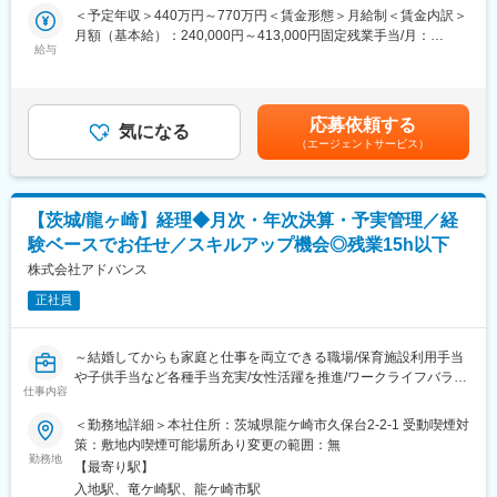
当社グループは事業拡大を続けており、グループ全体の財務管理
＜予定年収＞440万円～770万円＜賃金形態＞月給制＜賃金内訳＞
機能を継続強化していく必要があります。グループ財務機能の中
月額（基本給）：240,000円～413,000円固定残業手当/月：
■本求人の魅力：
核を担い、共に成長していくことができる方を募集致します。
給与
40,000円～68,834円（固定残業時間20時間0分/月）超過した時間
（1）沖縄でキャリアアップできる環境 × 上場企業ならではの高度
外労働の残業手当は追加支給＜月給＞280,000円～481,834円（一
な業務経験
■具体的な業務：
律手当を含む）＜昇給有無＞有＜残業手当＞有＜給与補足＞※給与
・沖縄に本社を構える数少ない上場企業で、経理の専門性を磨き
現状の保有スキルや業務知識等を勘案のうえ、後掲の業務に従事
詳細は前職や希望を考慮し、スキル・経験を判断の上、当社規定
ながら沖縄経済の発展に貢献できるポジション。
応募依頼する
いただくことを想定しています。
気になる
にて決定■標準賞与：月給2か月分×年2回（合計年4か月分／6月、
・KDDIグループの安定基盤を背景に、連結決算、開示資料作成、
（エージェントサービス）
12月に支給）賃金はあくまでも目安の金額であり、選考を通じて
IFRS対応、内部統制（J-SOX）など、上場企業ならではの高度な
・取締役会や社長決裁会議等の社内重要会議体の運営、管理
上下する可能性があります。月給(月額)は固定手当を含めた表記で
業務に携わり、全国レベルのスキルを身につけられる環境。
・資本取引関連業務（出資先管理、投融資管理、M&A遂行）
す。
（2）成長環境
・子会社、関係会社管理業務（国内外グループ会社の財務管理）
・若手社員も活躍しており、異業種からの転職者も多数在籍。働
【茨城/龍ヶ崎】経理◆月次・年次決算・予実管理／経
・恒常的な財務関連業務（資金管理・資金出納・支払事務、固定
きながら資格取得も目指すなどスキルアップに取り組む社員多
験ベースでお任せ／スキルアップ機会◎残業15h以下
資産管理等）
数。
・適時開示／法定開示書類等の作成補助、IR関連業務の補助
株式会社アドバンス
・経理の専門性を高めたい方や資格取得を目指す方を支援する体
・他部門や子会社への財務関連事項のアドバイス、サポート提供
制あり。
正社員
等
＜在籍社員の声＞
■組織構成：
・上場企業特有の業務を担当出来て、経理担当として広い経験が
～結婚してからも家庭と仕事を両立できる職場/保育施設利用手当
財務部 約10名 事務系業務とIRや財務に分かれ業務を分担して
でき成長を実感している。
や子供手当など各種手当充実/女性活躍を推進/ワークライフバラン
います。
仕事内容
・様々な種類の取引と他部署とのやり取りも多く、経理担当とし
ス充実◎日曜は固定休み～
て責任感とやりがいを感じる。
＜勤務地詳細＞本社住所：茨城県龍ケ崎市久保台2-2-1 受動喫煙対
■キャリアパス：
・風通しの良い職場環境で、周りと切磋琢磨しながら自身の専門
【仕事内容】
策：敷地内喫煙可能場所あり変更の範囲：無
対応業務範囲を拡大していけるよう、数年スパンで業務ローテー
性を高めることができる。
当社では、財務・経理に関する各種業務を即戦力としてお任せし
勤務地
ションを行い、順次、より高度な業務にチャレンジいただくこと
【最寄り駅】
ます。これまでの実務で培われた知識やスキルを活かし、担当領
を想定しています。
入地駅、竜ケ崎駅、龍ケ崎市駅