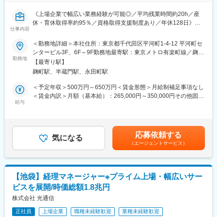
《上場企業で幅広い業務経験が可能◎／平均残業時間約20h／産
休・育休取得率約95％／資格取得支援制度あり／年休128日》
仕事内容
■業務概要：
＜勤務地詳細＞本社住所：東京都千代田区平河町1-4-12 平河町セ
本社財務経理部にて、経理業務全般を担っていただきます。
ンタービル3F、6F～9F勤務地最寄駅：東京メトロ有楽町線／麹町
勤務地
駅受動喫煙対策：屋内全面禁煙変更の範囲：会社の定める事業所
【最寄り駅】
■業務詳細：
（リモートワーク含む）
麹町駅、半蔵門駅、永田町駅
ご経験とご要望に応じてお任せする業務を決定させて頂きます。
・決算(月次・年次・四半期決算業務)
＜予定年収＞500万円～650万円＜賃金形態＞月給制補足事項なし
・連結決算
＜賃金内訳＞月額（基本給）：265,000円～350,000円その他固定
・開示（四半期・年次の開示資料の作成、チェック）
給与
手当/月：35,000円～60,000円＜月給＞300,000円～410,000円＜
・監査法人対応
昇給有無＞有＜残業手当＞有＜給与補足＞※ご経験により職位を決
・銀行入出金業務
定いたします。※給与詳細は経験・能力・前職給与等を踏まえて決
・従業員経費精算業務
定■昇給：年1回（7月）■賞与：年2回（6月、12月）賃金はあくま
応募依頼する
・税務（申告資料の作成）
気になる
でも目安の金額であり、選考を通じて上下する可能性がありま
（エージェントサービス）
・その他、各種申請書対応、請求など
す。月給(月額)は固定手当を含めた表記です。
※システムは『勘定奉行』を使用しております。
■配属先組織構成：
【池袋】経理マネージャー※プライム上場・幅広いサー
・部長、課長、係長2名、主任3名、メンバー4名、派遣社員2名が
ビスを展開/時価総額1.8兆円
在籍。
20～40代まで幅広い年齢層の方が所属しており、30代がボリュー
株式会社 光通信
ムゾーンとなっています。
正社員
上場企業
職種未経験歓迎
業種未経験歓迎
現職メンバーに、会計士や税理士有資格者もいるため、お互いの