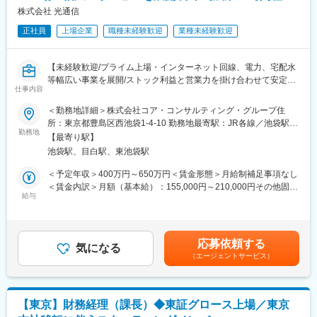
す。
将来的には税務相談対応や担当部門のローテーション、小規模会
株式会社 光通信
社の個社担当などもお任せします。棚卸や固定資産確認にも携わ
■同社の魅力：
正社員
上場企業
職種未経験歓迎
業種未経験歓迎
るため、事業理解を深めながら経理として成長できる環境です。
・同社は、携帯電話の販売台数だけでなく、顧客毎に異なる課題
を解決するソリューションの導入にも拘っています。現在、1人1
■組織構成
台以上を有する携帯電話だからこそ、付加価値に拘るべきだと考
【未経験歓迎/プライム上場・インターネット回線、電力、宅配水
経理部門は部長1名、管理職11名、メンバー62名、業務委託1名で
えています。実際に他販売会社のソリューション導入率は1ケタ台
等幅広い事業を展開/ストック利益と営業力を掛け合わせて安定し
構成されています。6～7名程度のチーム体制で業務を進めてお
仕事内容
が大半ですが、同社は約23％の導入率を有し、業界トップの立ち
た大きな売り上げを維持/月平均残業16時間程】
り、相談しやすい環境です。
位置です。
＜勤務地詳細＞株式会社コア・コンサルティング・グループ住
光通信グループは、事業会社としての営業活動のみならず、優良
所：東京都豊島区西池袋1-4-10 勤務地最寄駅：JR各線／池袋駅受
■働き方
企業の発掘、投資、バリューアップにも力を入れており、多角的
勤務地
動喫煙対策：敷地内全面禁煙変更の範囲：会社の定める事業所
リモートワーク週２想定です。所定労働時間は7時間15分で、平
【最寄り駅】
に事業を運営することで継続成長を実現しています。中長期的に
（リモートワーク含む）
均残業時間は月25時間程度です。3～4月の決算期および5月の税
池袋駅、目白駅、東池袋駅
もさらにダイナミックに事業を成長させていくべく、ファイナン
務申告時期は繁忙となりますが、年間を通じて働きやすい環境が
スの観点から支援していただける方を増員募集いたします。
＜予定年収＞400万円～650万円＜賃金形態＞月給制補足事項なし
整っています。
＜賃金内訳＞月額（基本給）：155,000円～210,000円その他固定
■業務内容：
給与
手当/月：45,000円～54,000円固定残業手当/月：47,000円～
■キャリアパス
借入や社債の発行だけではなく、キャッシュフローの良化につな
74,000円（固定残業時間25時間0分/月）超過した時間外労働の残
志向に応じて幅広いキャリア形成が可能です。
がる戦略の立案から実行まで行って頂きます。市況や為替、利害
業手当は追加支給＜月給＞247,000円～338,000円（一律手当を含
・財務・税務のスペシャリスト
関係者との関係性に応じて柔軟に戦略の立案から携わって頂ける
む）＜昇給有無＞有＜残業手当＞有＜給与補足＞賞与：年2回（業
・管理会計や経営企画への挑戦
応募依頼する
ポジションです。
気になる
績連動）別途インセンティブ制度あり※ご経験・能力・選考評価等
・リーダー、マネージャーなどの管理職
（エージェントサービス）
を考慮し、当社規程により個別に決定します。賃金はあくまでも
・グループ会社CFOなどの経営人材
■出向先：
目安の金額であり、選考を通じて上下する可能性があります。月
・経理、人事、総務などコーポレート領域へのキャリア拡大
株式会社コア・コンサルティング・グループ
給(月額)は固定手当を含めた表記です。
事業内容：戦略コンサルティング、ファイナンシャルアドバイザ
■同社の特徴
【東京】財務経理（課長）◆東証グロース上場／東京
リーサービス、業務改善
住友商事とKDDIの共同出資により設立され、全国550万世帯超の