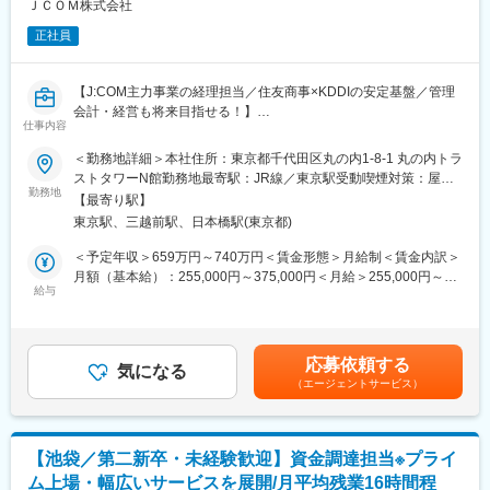
在籍。
ＪＣＯＭ株式会社
変更の範囲：会社の定める業務
20～40代まで幅広い年齢層の方が所属しており、30代がボリュー
正社員
ムゾーンとなっています。
現職メンバーに、会計士や税理士有資格者もいるため、お互いの
スキルを高め合う環境です。
【J:COM主力事業の経理担当／住友商事×KDDIの安定基盤／管理
会計・経営も将来目指せる！】
■キャリアパス：
仕事内容
まずは決算業務からご担当いただき、ゆくゆくはメンバーマネジ
■部門やポジションの役割
＜勤務地詳細＞本社住所：東京都千代田区丸の内1-8-1 丸の内トラ
メントなどもお任せすることを期待しております。
J:COMグループの主力事業であるCATV事業会社の経理業務を担当
ストタワーN館勤務地最寄駅：JR線／東京駅受動喫煙対策：屋内
いただきます。約6,000～7,000名規模の事業の経理を70～80名規
勤務地
全面禁煙変更の範囲：会社の定める事業所（リモートワーク含
■働き方：
【最寄り駅】
模の経理組織で支えており、高い専門性と事業理解を身につける
む）
・土日祝休み、リモートワークも相談可能で、ワークライフバラ
東京駅、三越前駅、日本橋駅(東京都)
ことができます。
ンスが整った環境です。
＜予定年収＞659万円～740万円＜賃金形態＞月給制＜賃金内訳＞
・産休・育休取得率100％となっており、「子育てサポート企
■業務内容
月額（基本給）：255,000円～375,000円＜月給＞255,000円～
業」として東京都よりくるみんマークも取得しています。
入社後は月次決算や会計処理からスタートし、税務や決算業務へ
給与
375,000円＜昇給有無＞有＜残業手当＞有＜給与補足＞※年収には
領域を広げていただきます。
月残業20時間分を含みます。3～4月の決算期および5月の税務申
■本ポジションの魅力：
・月次・四半期・年次決算業務
告時期は繁忙となりますが平均残業20~25時間程です。※賞与：基
・事業会社の財務経理として、幅広い経験を積むことが可能で
・会計システムを用いた仕訳・会計処理
本給の3.56ヶ月～7.01ヶ月（標準4.5ヶ月、個人業績により増減あ
す。
応募依頼する
・財務諸表作成および内部統制対応
気になる
り）※ご本人のスキル・社会人経験年数によって上記年収以外での
連結・開示・税務など、やる気のある方にはご希望の業務を経験
（エージェントサービス）
・新規事業に関する会計・税務処理検討
ご提示可能性もあります賃金はあくまでも目安の金額であり、選
していただけます。上場企業の経理業務を（縦にも横にも）幅広
・各種税務業務、支払調書作成
考を通じて上下する可能性があります。月給(月額)は固定手当を含
く経験することが可能なのでご自身のキャリアを積み上げたい方
・事業部門への経理指導・会計サポート
めた表記です。
には最適な環境です。
・固定資産管理、実査業務
※業務ローテーションは、定期的に行っております。将来的には予
【池袋／第二新卒・未経験歓迎】資金調達担当※プライ
・棚卸資産の確認および会計処理判断
実管理（現在は経営企画が担当）等、幅広い業務に挑戦も可能で
ム上場・幅広いサービスを展開/月平均残業16時間程