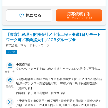
多様な事業を展開するKDDIにおいて、幅広いアカウンティング業
＞※理論年収は時間外手当20H/月含む※年収は、経験・能力を考慮
■キャリアパス：
務の経験を積むことができるポジションです。
の上、当社規定に基づき決定します。■昇給：年1回■賞与：年2回
・経理メンバーとして数年業務遂行後、リーダーを経てチーム長
（6月、12月）賃金はあくまでも目安の金額であり、選考を通じ
として数年間携わっていただき、その後グループ長、マネージャ
応募依頼する
■職務内容
気になる
て上下する可能性があります。月給(月額)は固定手当を含めた表記
ー等の上級管理職としてご活躍いただく事を想定しております。
（エージェントサービス）
◆採用当初に従事いただく業務（経理部門）
です。
・ご本人様のご指向、適性によりその後連結決算や管理会計等の
・単体決算および連結決算業務
分野でご活躍いただく事も可能です。
・IFRS会計対応
・有価証券報告書などの開示業務
変更の範囲：会社の定める業務
【東京】経理＜財務会計／上流工程＞◆週1日リモート
・M&Aや組織再編における会計面からの支援
ワーク可／事業拡大中／JCBグループ◆
◆採用当初に従事いただく業務（財務・税務部門）
株式会社日本カードネットワーク
・国内税務（グループ通算制度対応、法人税、消費税、その他諸
正社員
税）
・国際税務（クロスボーダー取引への対応、グローバルミニマム
課税、外国子会社合算税制等）
◆業務内容
・組織再編対応（M&A、再編対応）
クレジットカードをはじめとするキャッシュレス決済に不可欠な
・移転価格対応（事前確認申請対応、新規取引における価格設定
仕事内容
インフラ（ネットワーク）を持つ当社にて、経理の実務担当者と
検討等）
して経理・税務業務全般等の実務業務や既存業務の改善・効率
＜勤務地詳細＞本社住所：東京都新宿区大久保3-8-2 住友不動産新
・KDDI連結の税務戦略推進
化、基幹会計システムの更改進等に従事いただきます。
宿ガーデンタワー勤務地最寄駅：JR線／高田馬場駅受動喫煙対
また、当社は日常の定例業務や月次決算対応は外部委託（常駐）
勤務地
策：屋内喫煙可能場所あり変更の範囲：会社の定める事業所（リ
◆将来的に従事いただく可能性のある業務
【最寄り駅】
しており、外部委託の方々を取りまとめる役割も担っていただき
モートワーク含む）
・管理会計（部門別採算管理）
西早稲田駅、高田馬場駅、新大久保駅
ます。
・資金計画、資金調達、株式関連業務
現在、当社はさらなる事業拡大を進めており、それに伴いバック
＜予定年収＞500万円～950万円＜賃金形態＞月給制＜賃金内訳＞
・税務（申告、移転価格、デジタル課税対応等）
オフィスの体制整備と強化に励んでおります。
月額（基本給）：251,000円～650,000円＜月給＞251,000円～
・業務プロセス改善
具体的には、次期の基幹会計システムの更改を2027年4月の業務