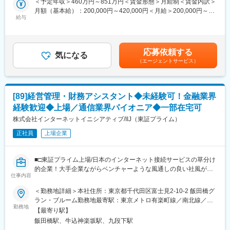
＜予定年収＞460万円～851万円＜賃金形態＞月給制＜賃金内訳＞
【ポジション魅力】
券報告書など株主・投資家の皆様に有用な報告書の作成も担って
月額（基本給）：200,000円～420,000円＜月給＞200,000円～
・OpenAIとの合弁事業という、日本でも稀有なJV立ち上げフェー
おります。
給与
420,000円＜昇給有無＞有＜残業手当＞有＜給与補足＞■昇給：年
ズに参画できる
1回（4月）■賞与：年2回（6月、12月）※約5か月分実績■モデル
・経営陣と極めて近い距離で、経営判断に直接関与できる
■業務詳細：
給与：課長補佐：月給30～42万円＋各種手当／年収654～851万
・事業／組織／ルールをゼロから設計する経験を積める
（1）日次業務
円 主任 ：月給22～36万円＋各種手当／年収498～728万円一
・最先端の事業を扱う企業において、経理／財務／会計にまつわ
応募依頼する
・伝票審査
気になる
般 ：月給20～26万円＋各種手当／年収460～556万円賃金は
る幅広い業務を経験できる
（エージェントサービス）
・金銭出納関連業務
あくまでも目安の金額であり、選考を通じて上下する可能性があ
（2）月次・四半期・年次決算
ります。月給(月額)は固定手当を含めた表記です。
【募集部門について】
・決算調整仕訳入力
SB OAI JapanはOpenAI社との合弁事業であり、Crystal
・連結財務諸表作成
intelligenceの実現＝企業に「AIネイティブな経営変革」をもたら
[89]経営管理・財務アシスタント◆未経験可！金融業界
・四半期・年次決算における開示業務（決算短信、有価証券報告
すことを目的とし、そのためのサービス&プロダクトを提供する企
経験歓迎◆上場／通信業界パイオニア◆一部在宅可
書等）
業です。
・親会社への決算報告資料作成
株式会社インターネットイニシアティブ/IIJ（東証プライム）
社名：SB OAI Japan合同会社 勤務地：東京都港区海岸一丁目7番
（3）税務・監査対応
1号 事業内容：Crystal intelligenceの導入・展開
正社員
上場企業
・消費税・法人税等の申告書作成
・監査法人対応
変更の範囲：会社の定める業務
・税務調査対応
■□東証プライム上場/日本のインターネット接続サービスの草分け
（4）内部統制・J-SOX対応
的企業！大手企業ながらベンチャーような風通しの良い社風が魅
・経理業務に関する業務フローの整備・文書化
仕事内容
力□■
・内部監査対応（業務プロセスの説明、証憑の提示）
＜勤務地詳細＞本社住所：東京都千代田区富士見2-10-2 飯田橋グ
●安定した事業基盤!長期的な就業可！売上の8割がストック型収益
ラン・ブルーム勤務地最寄駅：東京メトロ有楽町線／南北線／飯
■組織構成：
●「一部在宅勤務×フレックス×所定労働7.5H」でWLB◎
勤務地
田橋駅受動喫煙対策：屋内喫煙可能場所あり
・経理グループ（社員9名）に配属予定です。
【最寄り駅】
└20代～30代：6名、40代～50代：3名
飯田橋駅、牛込神楽坂駅、九段下駅
【未経験から財務へチャレンジできるポジションです】
└税理士：1名、公認会計士・米国公認会計士：1名在籍