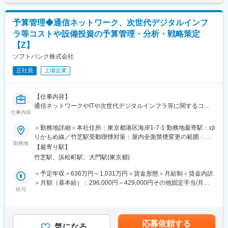
あり、選考を通じて上下する可能性があります。月給(月額)は固定
適”なタイミングで地域のお客様に販売し普及させることに注力
手当を含めた表記です。
し、社会に貢献することに努めてきました。
■働きやすさ：
現代社会において社会のインフラ、経済のインフラとなった情報
予算管理◆通信ネットワーク、次世代デジタルインフ
新宿本社出社を主軸に、週1回程度の川崎出張とリモート勤務を取
通信機器を中心にして、個人向け、企業向けにあらゆるサービス
ラ等コストや設備投資の予算管理・分析・戦略策定
り入れております。※定期的にNTTグループ各社交流を実施。
を融合したトータルソリューションをお届けしております。
【Z】
・平均勤続勤務年数：14.5年
・平均有給休暇取得日数：17.4日
ソフトバンク株式会社
変更の範囲：会社の定める業務
正社員
上場企業
■キャリアパス：
国家資格を持つ専門コンサルタントに相談できる「キャリアコン
サルティング制度」や・キャリア開発研修などキャリア育成を支
【仕事内容】
援する制度が充実しております。（※グッドキャリア企業アワード
通信ネットワークやITや次世代デジタルインフラ等に関するコス
受賞）
仕事内容
トや設備投資の予算管理・分析・戦略策定／接続料金の算定、そ
の他業務をお任せいたします。
■住宅補助について
＜勤務地詳細＞本社住所：東京都港区海岸1-7-1 勤務地最寄駅：ゆ
単身者の方は最大で33,000円、扶養家族の方がいらっしゃる方は
りかもめ線／竹芝駅受動喫煙対策：屋内全面禁煙変更の範囲：会
■経営戦略の策定
勤務地
最大で50,000円の補助がございます。
社の定める事業所（リモートワーク含む）
【最寄り駅】
■目標と現状のGAP整理
※世帯主、そして賃貸であることが条件となります。(管理職除く)
竹芝駅、浜松町駅、大門駅(東京都)
■経営改善策検討
■経営陣の意思決定サポート
■当社の魅力：
＜予定年収＞636万円～1,031万円＜賃金形態＞月給制＜賃金内訳
900社を超えるNTTグループ会社のうち、NTT研究所と連携をして
＞月額（基本給）：296,000円～429,000円その他固定手当/月：
【ミッション】
給与
いる3社のうちの1社となります。NTT研究所の研究成果である先
4,000円＜月給＞300,000円～433,000円＜昇給有無＞有＜残業手
会社のビジョンを具体化する為に、経営戦略を策定、その実現に
端技術を産業界に向けて商品化、システム化する技術開発を担っ
当＞有＜給与補足＞※上記「その他固定手当」：WorkStyle支援金
向け各部門と連携し事業計画を作成、実行を推進し、企業価値を
ており、AIやデータ分析などのデジタル技術を駆使した課題解決
※上記月給に加え、自己成長支援金（10,000円）を等級によって
向上させて行く。
を行っています。
支給■上記年収には時間外手当月30h分・賞与・特別加算賞与・各
応募依頼する
気になる