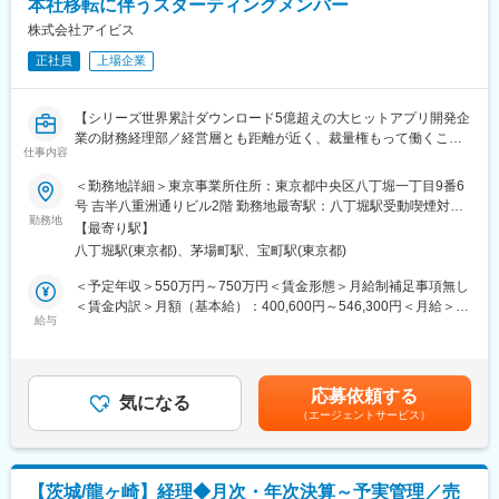
本社移転に伴うスターティングメンバー
顧客基盤を持つ業界大手企業です。通信・放送に加え、電力・ガ
■就業環境：
株式会社アイビス
ス・保険・IoTなど多角的に事業を展開。売上高約8,000億円、グ
当社は管理部門全体では月平均残業16時間、実働7.5h、年間休日
ループ従業員約15,000名を擁し、2027年には売上1兆円超を目指
正社員
上場企業
124日と長期就業しやすい環境です。
しています。安定性と成長性を兼ね備えた環境で、中長期的なキ
ャリア形成を実現できます。
■当社の魅力：
【シリーズ世界累計ダウンロード5億超えの大ヒットアプリ開発企
・当社はプライム上場、インターネット回線、電力、宅配水、保
変更の範囲：会社の定める業務
業の財務経理部／経営層とも距離が近く、裁量権もって働くこと
険、OA機器、携帯電話等法人向け、個人向けともに幅広い事業を
仕事内容
ができる／グローバル展開するビジネスを営む企業】
展開しており、景気変動にも強いです。また、当社は「積極投資
■業務概要：
＜勤務地詳細＞東京事業所住所：東京都中央区八丁堀一丁目9番6
による新しい商品やサービスを創り、それを業務提携したアライ
自社アプリ『ibisPaint』の他、受託開発も行う当社において、財
号 吉半八重洲通りビル2階 勤務地最寄駅：八丁堀駅受動喫煙対
アンスを組んで売ること」に注力しております。当社の新規サー
務経理業務のほか、課長として部下のマネジメントもお任せしま
勤務地
策：屋内全面禁煙変更の範囲：会社の定める事業所
ビスの条件は、「在庫を持たないこと」「設備投資を掛からない
【最寄り駅】
す。
こと」「ストックビジネス（お客様に売ったあと、月々の使用料
八丁堀駅(東京都)、茅場町駅、宝町駅(東京都)
のサービスで収益が安定すること）」の3軸を中心としておりま
■業務詳細：
＜予定年収＞550万円～750万円＜賃金形態＞月給制補足事項無し
す。そのため、ストックビジネスの売り上げのみで年間およそ
ご経験に応じ、財務経理業務 及び マネジメント等をご担当頂
＜賃金内訳＞月額（基本給）：400,600円～546,300円＜月給＞
1000億円となっており、安定した収益体制が確立しています。
きます。具体的には下記業務がございますが、ご経験やご希望に
給与
400,600円～546,300円＜昇給有無＞有＜残業手当＞有＜給与補足
・当社は通信・携帯電話などのイメージが強いですが会員2,000万
沿ってお任せします。
＞※上記年収は月20h分の想定残業代込となります。■昇給：年1回
以上を保有する「EPARK」予約Webサービスや、M&Aによるグル
・月次・四半期・年次決算業務（単体・連結）
（4月）賃金はあくまでも目安の金額であり、選考を通じて上下す
ープ拡大など多角化経営により事業を大きく展開しています。
・決算短信・有価証券報告書等の開示書類（日英）の作成
る可能性があります。月給(月額)は固定手当を含めた表記です。
応募依頼する
・監査法人・顧問税理士との窓口
気になる
変更の範囲：会社の定める業務
（エージェントサービス）
・資金調達及びキャッシュマネジメント
・J-SOX内部統制の構築、運用統括
・M&A関連業務（経営企画室と連携し、M&A推進サポート及び経
理処理の実践）
【茨城/龍ヶ崎】経理◆月次・年次決算～予実管理／売