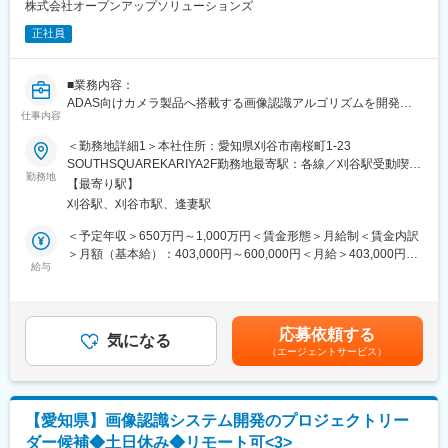
・メンバー、リーダー育成、チームビルディング
株式会社オープンアップソリューションズ
・クラウド（AWS／Azure／GCP etc）を用いたシステム開発経験
（1年以上）
正社員
■主なツール：
OS：Windows
変更の範囲：会社の定める業務
言語：C言語
■業務内容：
ツール：CANoe、オシロスコープ、HILSなど
ADAS向けカメラ製品へ搭載する画像認識アルゴリズムを開発す
その他：AUTOSAR、MATLAB／Simulink
仕事内容
るプロジェクトにて、機能開発を推進する業務へ携わります。
※管轄部門拡大のための体制強化を目的とした募集になります。幅
＜勤務地詳細1＞本社住所：愛知県刈谷市南桜町1-23
■身に付けられるスキル：
広く技術に携わりたい、チームメンバと協力して大きな成果を出
SOUTHSQUAREKARIYA2F勤務地最寄駅：各線／刈谷駅受動喫煙
・要件定義を含む上流設計の知識、経験
したい、といった方大歓迎です。
勤務地
対策：屋内全面禁煙＜勤務地詳細2＞愛知県の顧客先住所：愛知県
・モータ／インバータの知識・経験
【最寄り駅】
受動喫煙対策：屋内全面禁煙変更の範囲：会社の定める事業所
・機能安全／フェールセーフの知識、経験
刈谷駅、刈谷市駅、逢妻駅
■具体的には：
（リモートワーク含む）
・MBDの知識、経験
◎5名～8名のメンバを配下に、管轄するチームの受け持つ機能開
＜予定年収＞650万円～1,000万円＜賃金形態＞月給制＜賃金内訳
・マネジメントスキル
発の作業計画を立案し、チームマネジメントを行う
＞月額（基本給）：403,000円～600,000円＜月給＞403,000円～
◎ADAS向け画像認識アルゴリズムを構成する単一～複数機能の
給与
600,000円＜昇給有無＞有＜残業手当＞有＜給与補足＞■残業手
■築けるキャリア：
開発を担当
当：1分単位で全額支給■昇給：年1回（4月）■賞与：年2回（6
・エキスパートとして技術を極めていく
◎機能開発だけでなく、実機を用いた動画像データの流し込み確
月・12月） 賃金はあくまでも目安の金額であり、選考を通じて上
・係長、課長として事業方針に関わりながら、事業拡大に向けた
認などのベンチマークを行う
下する可能性があります。月給(月額)は固定手当を含めた表記で
施策検討、実行
応募依頼する
◎配下のメンバに対して、指導／教育を行い、チームビルディン
気になる
す。
（エージェントサービス）
グを行う
■当社について：
＜組込み制御開発のプロフェッショナル集団＞
■主な使用ツール：
◎当社は「組込み制御開発に特化したプロフェッショナル集団」
Visual Studio、Microsoft Teams、Git
として、30年以上にわたり、事業を展開しています。
【愛知県】画像認識システム開発のプロジェクトリー
◎特に自動車の分野においては、創業時より実績を誇り、エンジ
ダー候補◆土日休み◆リモート可<3>
■身に付くスキル：