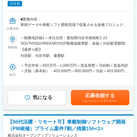
正社員
■当社について：
当社は「一人ひとりの価値観や人間性を尊重し、次に挑むエンジ
■業務内容：
ニアを支援する」エンジニアファーストの開発会社です。
車両データや車載ソフト開発現場で収集される各種プロジェクト
当社ではその考えから、「面接＝選考」ではなく「面接＝マッチ
仕事内容
データを対象にデータの可視化及び利活用を検討、提案しDXを推
ングの場」としており、求職者様のお考えや想いを尊重した対話
進する業務へ携わります。
の場として面接をご用意しております。
＜勤務地詳細1＞本社住所：愛知県刈谷市南桜町1-23
※管轄部門拡大のための体制強化を目的とした募集になります。幅
＜当社の特徴＞
SOUTHSQUAREKARIYA2F勤務地最寄駅：各線／刈谷駅受動喫煙
広く技術に携わりたい、チームメンバと協力して大きな成果を出
勤務地
◎技術者集団を支える成長環境
対策：屋内全面禁煙＜勤務地詳細2＞愛知県の顧客先住所：愛知県
【最寄り駅】
したい、といった方大歓迎です。
◎パフォーマンス重視の人事制度
受動喫煙対策：屋内全面禁煙変更の範囲：会社の定める事業所
刈谷駅、刈谷市駅、逢妻駅
◎受託・請負中心に30年以上の実績
（リモートワーク含む）
■具体的には：
◎ティア1企業様と企画フェーズから共同開発
＜予定年収＞650万円～1,000万円＜賃金形態＞月給制＜賃金内訳
◎車両走行データを活用したシミュレーター環境構築
◎エンジニアかマネジメントか個々の価値観に合わせた「選べる
＞月額（基本給）：403,000円～600,000円＜月給＞403,000円～
◎車両データ+ARを活用したビジュアライズシステム開発
給与
キャリアパス」
600,000円＜昇給有無＞有＜残業手当＞有＜給与補足＞■残業手
◎BIツールを用いたプロジェクト進捗／システム稼働状況の可視
◎ファミリーフレンドリー企業に認定された働きやすい環境
当：1分単位で全額支給■昇給：年1回（4月）■賞与：年2回（6
化
月・12月） 賃金はあくまでも目安の金額であり、選考を通じて上
◎～5名のメンバを配下に、管轄するチームの受け持つ機能開発の
変更の範囲：会社の定める業務
下する可能性があります。月給(月額)は固定手当を含めた表記で
応募依頼する
作業計画を立案し、チームマネジメントを行う
気になる
す。
（エージェントサービス）
◎車両走行データを分析し、データ利活用方法の検討を担当
◎可視化するうえでの手段選定から対応し、お客様へ提案も行う
■身に付くスキル：
【50代活躍・リモート可】車載制御ソフトウェア開発
・車載組込み機器に関する知識、経験
（PM候補）プライム案件7割／残業15h<1>
・試作開発におけるプロトタイピング開発経験
・上流工程（実現検討、技術選定、提案）経験
株式会社オープンアップソリューションズ