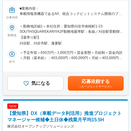
■業務内容：
車載情報系機器であるIVI、統合コックピットシステム開発のプロ
仕事内容
ジェクトリーダーとしてプロジェクト運営に関わります。
＜勤務地詳細1＞本社住所：愛知県刈谷市南桜町1-23
■具体的には：
SOUTHSQUAREKARIYA2F勤務地最寄駅：各線／刈谷駅受動喫煙
◎地図描画／案内／ルート探索etcの機能開発
勤務地
対策：屋内全面禁煙＜勤務地詳細2＞愛知県の顧客先住所：愛知県
【最寄り駅】
◎～5名のメンバを配下に、管轄するチームの受け持つ機能開発の
受動喫煙対策：屋内全面禁煙変更の範囲：会社の定める事業所
刈谷駅、刈谷市駅、逢妻駅
作業計画を立案し、チームマネジメントを行う
（リモートワーク含む）
◎IVI／統合コックピットシステム内の機能開発を担当
＜予定年収＞650万円～1,000万円＜賃金形態＞月給制＜賃金内訳
◎上流～下流まで対応しており幅広くキャリア形成可能
＞月額（基本給）：403,000円～600,000円＜月給＞403,000円～
◎配下のメンバに対して、指導／教育を行い、チームビルディン
給与
600,000円＜昇給有無＞有＜残業手当＞有＜給与補足＞■残業手
グを行う
当：1分単位で全額支給■昇給：年1回（4月）■賞与：年2回（6
月・12月） 賃金はあくまでも目安の金額であり、選考を通じて上
■主な使用ツール：
下する可能性があります。月給(月額)は固定手当を含めた表記で
応募依頼する
Visual Studio、Microsoft Teams、Git
気になる
す。
（エージェントサービス）
■身に付くスキル：
・車載組込み機器に関する知識、経験
・チームマネジメントスキル
NEW
・業務計画立案、クライアントとの折衝
【愛知県】DX（車載データ利活用）推進プロジェクト
■築けるキャリア：
マネージャー候補◆土日休◆残業月平均15.5H
・車載組込みエンジニア
株式会社オープンアップソリューションズ
・当該部門におけるチームリーダー、係長