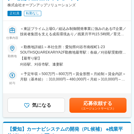
ン制御から自動運転技術に至るまで幅広い案件にも対応する事が
◎画像処理／認識に関する知識・経験
株式会社オープンアップソリューションズ
可能です。私達が保有する確かな技術は世界を代表する企業様に
◎チームマネジメントスキル
も認められています。
正社員
転勤なし
◎業務計画立案、クライアントとの折衝
◎近年は自動車だけではなく、IoT、ドローンスマホアプリ開発と
いった分野にも着手し、その時代に求められる技術をお客様に提
■築けるキャリア：
供しています。
＜東証プライム上場G／組込み制御開発事業に強みのあるIT企業／
◎ADAS向けシステムエンジニア
◎エンジニアとしてのスキルを評価しており、現年収以上のご評
技術者集団を支える成長環境あり／残業月平均15.5時間／育児休
◎受託業務システムエンジニア
仕事内容
価でのシニアの方のご入社実績もございます。再雇用制度も整っ
暇など福利厚生充実＞
◎当該部門におけるチームリーダー、係長
ており、長期的に安定してエンジニアとしてご活躍いただけま
＜勤務地詳細1＞本社住所：愛知県刈谷市南桜町1-23
す。
ADAS向けカメラ製品へ搭載する画像認識アルゴリズムを開発す
SOUTHSQUAREKARIYA2F勤務地最寄駅：各線／刈谷駅受動喫煙
■当社について：
るプロジェクトにて、機能開発を推進する業務へ携わっていただ
勤務地
対策：屋内全面禁煙＜勤務地詳細2＞愛知県の顧客先住所：愛知県
当社は「一人ひとりの価値観や人間性を尊重し、次に挑むエンジ
【最寄り駅】
変更の範囲：本文参照
きます。
受動喫煙対策：屋内全面禁煙変更の範囲：会社の定める事業所
ニアを支援する」エンジニアファーストの開発会社です。
刈谷駅、刈谷市駅、逢妻駅
※管轄部門拡大のための体制強化を目的とした募集になります。幅
（リモートワーク含む）
当社ではその考えから、「面接＝選考」ではなく「面接＝マッチ
広く技術に携わりたい、チームメンバと協力して大きな成果を出
＜予定年収＞500万円～800万円＜賃金形態＞月給制＜賃金内訳＞
ングの場」としており、求職者様のお考えや想いを尊重した対話
したい、といった方大歓迎です。
月額（基本給）：310,000円～480,000円＜月給＞310,000円～
の場として面接をご用意しております。
給与
480,000円＜昇給有無＞有＜残業手当＞有＜給与補足＞※上記年収
＜当社の特徴＞
■業務内容
はあくまで目安となります。ご経験やキャリアに応じてご相談さ
◎技術者集団を支える成長環境
◎5名～8名のメンバを配下に、管轄するチームの受け持つ機能開
せてください。【昇給】年1回（4月）【賞与】年2回（6月・12
◎パフォーマンス重視の人事制度
発の作業計画立案、チームマネジメント
月）・残業手当（1分単位で全額支給）賃金はあくまでも目安の金
◎受託・請負中心に30年以上の実績
応募依頼する
◎ADAS向け画像認識アルゴリズムを構成する単一～複数機能の
気になる
額であり、選考を通じて上下する可能性があります。月給(月額)は
◎ティア1企業様と企画フェーズから共同開発
（エージェントサービス）
開発を担当
固定手当を含めた表記です。
◎エンジニアかマネジメントか個々の価値観に合わせた「選べる
◎機能開発だけでなく、実機を用いた動画像データの流し込み確
キャリアパス」
認などのベンチマーク
◎ファミリーフレンドリー企業に認定された働きやすい環境
◎配下のメンバに対しての指導／教育、チームビルディング
【愛知】カーナビシステムの開発（PL候補） ※残業平
■歓迎条件：