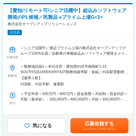
・新卒と中途の比率は5：5と採用区分にとらわれず活躍いただけ
◇ティア1企業様と企画フェーズから共同開発
ます。
◇エンジニアかマネジメントか個々の価値観に合わせた「選べる
【愛知/リモート可/シニア活躍中】組込みソフトウェア
・在宅勤務制度もあり、ワークライフバランス◎
キャリアパス」
開発のPL候補／民製品 ※プライム上場G<3>
◇ファミリーフレンドリー企業に認定された働きやすい環境
■多様なキャリア
株式会社オープンアップソリューションズ
・開発案件に携わるマネジメントやスペシャリストだけでなく、
■歓迎条件（応募条件欄の続き）：
正社員
業務全体の分析・改善を促す経験・スキルが身につけ、プロジェ
◎上流設計の経験（基本／機能／構造設計）
クト推進、PMなどの職種へキャリアアップも可能です。
◎～5名程度のチームリーダー経験
＜シニア活躍中／東証プライム上場の株式会社オープンアップグ
■当社ならではの魅力
ループ100%出資／自動車の車載組込みソフトウェア開発をメイン
◇プロジェクトは平均5年で長期キャリア形成可能
仕事内容
変更の範囲：会社の定める業務
事業として展開＞
・10年以上一つのプロジェクトに携わるケースも。関西圏への転
民製品の組込み開発を行うプロジェクトにて、プロジェクト全体
＜勤務地詳細1＞本社住所：愛知県刈谷市南桜町1-23
勤は実態としてほとんどありません。
のマネジメントに携わっていただきます。
SOUTHSQUAREKARIYA2F勤務地最寄駅：各線／刈谷駅受動喫煙
◇オンボーディング施策で入社後も安心
■具体的な業務内容【変更の範囲：会社の定める業務】
勤務地
対策：屋内全面禁煙＜勤務地詳細2＞愛知県の顧客先住所：愛知県
・入社後1,3,6か月でアンケートをとり、困ったことがあれば現場
【最寄り駅】
◎5名～8名のメンバを配下に管轄するチームの受け持つ機能開発
受動喫煙対策：屋内全面禁煙変更の範囲：本文参照
OJT以外からもサポート体制あり。
刈谷駅、刈谷市駅、逢妻駅
の作業計画を立案、チームマネジメントを行う
・入社者の声 「転職で不安もあったが、現場外で相談できる環
◎製品の要件仕様に従い、設計／実装／評価を担当する
＜予定年収＞500万円～800万円＜賃金形態＞月給制＜賃金内訳＞
境があり安心できた」
◎技術的な課題が生じた際には、メンバフォローを行う
月額（基本給）：300,000円～480,000円＜月給＞300,000円～
◇入社後1か月の研修
◎配下のメンバに対して、指導／教育を行い、チームビルディン
給与
480,000円＜昇給有無＞有＜残業手当＞有＜給与補足＞※年齢・経
・基本的に、業務で使うツールの操作に1か月のカリキュラム研修
グを行う
験等を考慮し当社規定により決定します。■昇給：年1回（4月）■
を用意しています。新しいツールでも、入口で慣れるまでしっか
■募集背景
賞与：年2回（6月・12月）賃金はあくまでも目安の金額であり、
りフォローします。
プロジェクト規模の拡大を目的とした募集です。
選考を通じて上下する可能性があります。月給(月額)は固定手当を
◇本人の希望に寄り添う社風
応募依頼する
■身に付くスキル
気になる
含めた表記です。
・マネジメント以外のキャリア形成／ライフイベントに寄り添う
（エージェントサービス）
・組込み開発スキル
／何がしたいかまだ明確でない といった悩みに、とことん一緒
・映像処理機能／通信機能に関する知識、経験