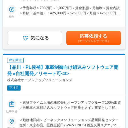
ツール：CANoe等
■プロジェクト例
その他：AUTOSAR CP（DaVinci）、機能安全（26262）、A-
＜予定年収＞703万円～1,007万円＜賃金形態＞月給制＜賃金内訳
主な業務内容は以下の通りです
SPICE、Simulink
＞月額（基本給）：425,000円～625,000円＜月給＞425,000円～
・AUTOSAR仕様に基づくソフトウェア設計および開発
給与
625,000円＜昇給有無＞有＜残業手当＞有＜給与補足＞※上記年収
・マイコンハードウェアドライバの開発
■当社の魅力
は、平均残業時間15.1hの残業手当を含んだ場合です。【昇給】年
・CAN等の車載ネットワーク向けソフトウェアの開発
東証プライム上場グループに所属する当社は、安定した経営基盤
1回（4月）【賞与】年2回（6月・12月）賃金はあくまでも目安の
・故障診断（ダイアグ）機能やフェールセーフ機能の設計・実装
を持ちながら幅広い技術領域で開発をリードし、エンジニアが成
金額であり、選考を通じて上下する可能性があります。月給(月額)
応募依頼する
・変速制御に関わる制御ソフトウェアの開発
気になる
長できる環境と働きやすさを両立する独立系SIerです。
は固定手当を含めた表記です。
（エージェントサービス）
・ISO／SAE規格に準拠した診断通信ソフトウェアの開発
・別マイコンへのマイコンポーディング
◎成長できる開発環境
・製品ソフトへのインテグレーション
当社は大手自動車部品メーカーを主要顧客とし、幅広い領域で技
・その他車載制御向け組込みソフトウェア開発等
術面において開発をリードしており、チームで技術課題を解決し
締切間近
※選考を通じて適切なプロジェクトを選出させていただきます
ながら、要件定義から設計・実装まで一貫した開発を行うため、
【品川・PL候補】車載制御向け組込みソフトウェア開
豊富な開発経験を通じてスキルを磨くことができます。さらに定
■担当工程
発 ※自社開発／リモート可<3>
期的なフィードバックを通じて成長をサポートします。
・プロジェクトの推進及び要員、品質、課題、リスク管理担当
株式会社オープンアップソリューションズ
◎社風
正社員
■PM業務
当社では、エンジニアが働きやすく開発に専念できる環境を整え
・10～30名程度のチームメンバーを配下に、プロジェクト進捗の
ています。トップダウンではなく上下関係にとらわれずに役割を
管理
重視し、互いを尊重しながら協力して業務を進めます。また、良
～東証プライム上場の株式会社オープンアップグループ100%出資
・顧客折衝
い製品を生み出すために、上司・部下の間でも相談し合える風通
／自動車の車載組込みソフトウェア開発をメイン事業として展開
・メンバー、リーダー育成、チームビルディング
しの良さを重視しています。
仕事内容
／フルフレックス～
■主なツール
＜勤務地詳細＞ビーネックスソリューションズ品川開発センター
変更の範囲：会社の定める業務
■仕事内容：
OS：Windows
住所：東京都品川区西五反田7-24-5 ONEST西五反田スクエア2