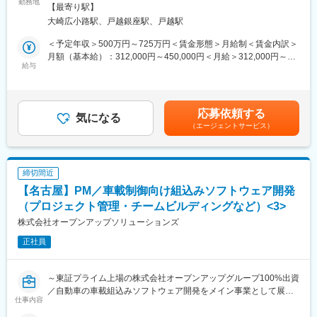
自社拠点の開発メンバーとして車載制御ソフトウェアの機能開発
勤務地
言語：C言語
階・4階受動喫煙対策：屋内全面禁煙変更の範囲：会社の定める事
【最寄り駅】
業務を担当いただきます。
ツール：CANoe等
業所（リモートワーク含む）
大崎広小路駅、戸越銀座駅、戸越駅
その他：AUTOSAR CP（DaVinci）、機能安全（26262）、A-
■プロジェクト例：
SPICE、Simulink
＜予定年収＞500万円～725万円＜賃金形態＞月給制＜賃金内訳＞
主な業務内容は以下の通りです。
月額（基本給）：312,000円～450,000円＜月給＞312,000円～
・AUTOSAR仕様に基づくソフトウェア設計および開発
給与
■当社の魅力
450,000円＜昇給有無＞有＜残業手当＞有＜給与補足＞※上記年収
・マイコンハードウェアドライバの開発
東証プライム上場グループに所属する当社は、安定した経営基盤
は、平均残業時間15.1hの残業手当を含んだ場合です。【昇給】年
・CANなどの車載ネットワーク向けソフトウェアの開発
を持ちながら幅広い技術領域で開発をリードし、エンジニアが成
1回（4月）【賞与】年2回（6月・12月）賃金はあくまでも目安の
・故障診断（ダイアグ）機能やフェールセーフ機能の設計・実装
長できる環境と働きやすさを両立する独立系SIerです。
金額であり、選考を通じて上下する可能性があります。月給(月額)
応募依頼する
・変速制御に関わる制御ソフトウェアの開発
気になる
は固定手当を含めた表記です。
（エージェントサービス）
・ISO／SAE規格に準拠した診断通信ソフトウェアの開発
◎成長できる開発環境
・別マイコンへのマイコンポーディング
当社は大手自動車部品メーカーを主要顧客とし、幅広い領域で技
・製品ソフトへのインテグレーション
術面において開発をリードしており、チームで技術課題を解決し
・その他車載制御向け組込みソフトウェア開発 等
ながら、要件定義から設計・実装まで一貫した開発を行うため、
締切間近
※選考を通じて適切なプロジェクトを選出させていただきます。
豊富な開発経験を通じてスキルを磨くことができます。さらに定
【名古屋】PM／車載制御向け組込みソフトウェア開発
期的なフィードバックを通じて成長をサポートします。
■担当工程：
（プロジェクト管理・チームビルディングなど）<3>
・要件定義～評価、品質担保
◎社風
株式会社オープンアップソリューションズ
当社では、エンジニアが働きやすく、開発に専念できる環境を整
正社員
■PL業務：
えています。トップダウンではなく、上下関係にとらわれずに役
・5～10名程度のチームメンバーを配下に、プロジェクト開発を
割を重視し、互いを尊重しながら協力して業務を進めます。ま
担当
た、良い製品を生み出すために、上司・部下の間でも相談し合え
～東証プライム上場の株式会社オープンアップグループ100%出資
・顧客折衝
る風通しの良さを重視しています。
／自動車の車載組込みソフトウェア開発をメイン事業として展開
・メンバー育成、チームビルディング
仕事内容
～
変更の範囲：会社の定める業務