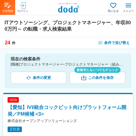
会員登録
ログイン
気になる
メニュー
ITアウトソーシング、プロジェクトマネージャー、年収80
0万円～
の転職・求人検索結果
24
条件で並び替え
件
現在の検索条件
[職種]プロジェクトマネージャー-プロジェクトマネージャー（組み込みソフトウエア） [業種]ITアウトソーシング-IT・通信業界 [年収]800万円～
新着求人をいつでもチェック
条件の変更
この条件を保存
NEW
【愛知】IVI/統合コックピット向けプラットフォーム開
発／PM候補 <3>
株式会社オープンアップソリューションズ
正社員