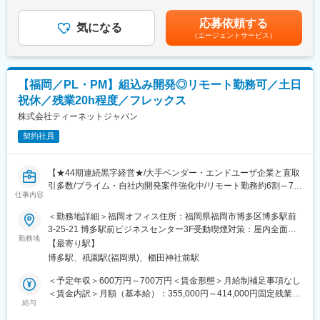
金額です。■賞与：年2回（8月、翌年2月）■昇給：年1回賃金はあ
・AI画像センサーシステム開発
くまでも目安の金額であり、選考を通じて上下する可能性があり
他多数
応募依頼する
■業務内容
気になる
ます。月給(月額)は固定手当を含めた表記です。
（エージェントサービス）
「技術と人を動かす、組み込み開発のリーダーへ。」
＜主な使用言語＞
自動車・二輪・産業機器・精密機器などに搭載される制御系・通
・C言語,C++,モデル言語
信系・センシング系といった
（Matlab/Simulink）,C#,Java,Python,Cobolなど
お客様プロジェクトの組み込み制御開発をお任せします。
【福岡／PL・PM】組込み開発◎リモート勤務可／土日
主に上流工程から開発全体をリードしていただきます。
変更の範囲：会社の定める業務
祝休／残業20h程度／フレックス
技術的な判断を行いながら、チームの品質・進捗・成果を管理
し、お客様と共に
株式会社ティーネットジャパン
最適なソリューションを形にしていくポジションです。
契約社員
ご経験に応じ、プロジェクトリーダーとして新卒社員や外部パー
トナーを含むチームを統率し、
【★44期連続黒字経営★/大手ベンダー・エンドユーザ企業と直取
育成・マネジメントを行いながら、自身も開発の第一線でご活躍
引多数/プライム・自社内開発案件強化中/リモート勤務約6割～7割
していただきます。
仕事内容
以上/定着率94％/平均有給取得率78.9%/平均有給休暇取得日数
13.7日/年間休日120日以上/完全週休2日制】
＜勤務地詳細＞福岡オフィス住所：福岡県福岡市博多区博多駅前
【組み込み制御開発のプロジェクト例】
3-25-21 博多駅前ビジネスセンター3F受動喫煙対策：屋内全面禁
・ADAS（先進運転支援システム）における制御ソフト開発
日本の社会インフラを支える当社にて、組込み開発のPL・PMと
勤務地
煙変更の範囲：会社の定める事業所
・EV向けモータ制御・バッテリマネジメントシステム開発
【最寄り駅】
してキャリアを磨きませんか？
・車載通信（CAN、LIN、Ethernet）制御ソフト開発
博多駅、祇園駅(福岡県)、櫛田神社前駅
当社は官公庁・大手メーカー・大手SIerとの長期的パートナーシ
・画像処理・センシング技術を用いた安全支援システム開発
ップを持ち、安定基盤のもと自社内開発・プライム案件を強化
＜予定年収＞600万円～700万円＜賃金形態＞月給制補足事項なし
・カメラ、映像制御デバイス向けファームウェア開発
中。成長環境と働きやすさを両立した企業です。
＜賃金内訳＞月額（基本給）：355,000円～414,000円固定残業手
他多数
給与
当/月：55,000円～64,000円（固定残業時間20時間0分/月）超過し
■業務内容：
た時間外労働の残業手当は追加支給＜月給＞410,000円～478,000