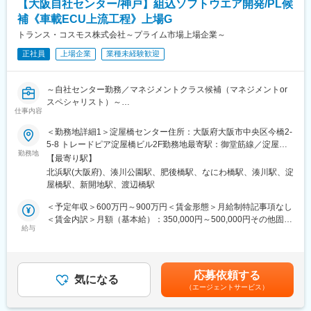
◇ティア1企業様と企画フェーズから共同開発
【大阪自社センター/神戸】組込ソフトウエア開発/PL候
◇エンジニアかマネジメントか個々の価値観に合わせた「選べる
補《車載ECU上流工程》上場G
■主な使用ツール：
キャリアパス」
Visual Studio、Microsoft Teams、Git
トランス・コスモス株式会社～プライム市場上場企業～
◇ファミリーフレンドリー企業に認定された働きやすい環境
正社員
上場企業
業種未経験歓迎
■身に付くスキル：
変更の範囲：会社の定める業務
◇車載組込み機器に関する知識、経験
◇チームマネジメントスキル
～自社センター勤務／マネジメントクラス候補（マネジメントor
◇業務計画立案、クライアントとの折衝
スペシャリスト）～
仕事内容
■築けるキャリア：
■業務内容：
＜勤務地詳細1＞淀屋橋センター住所：大阪府大阪市中央区今橋2-
◇車載組込みエンジニア
車載ECUソフトウエア開発をお任せします。（既存業務拡大の増
5-8 トレードピア淀屋橋ビル2F勤務地最寄駅：御堂筋線／淀屋橋
◇当該部門におけるチームリーダー、係長
員募集）
勤務地
駅受動喫煙対策：屋内全面禁煙＜勤務地詳細2＞兵庫県神戸市の顧
【最寄り駅】
・要求分析／要件定義／基本設計／詳細設計／結合検査
客先住所：兵庫県神戸市兵庫区の顧客先 受動喫煙対策：屋内全面
■当社について
北浜駅(大阪府)、湊川公園駅、肥後橋駅、なにわ橋駅、湊川駅、淀
・上流工程から下流工程まで一気通貫で開発を請け負っておりま
禁煙＜勤務地詳細3＞BPOセンター肥後橋住所：大阪府大阪市西区
◎自動車の分野においては、創業時より実績を誇り、エンジン制
屋橋駅、新開地駅、渡辺橋駅
す。
京町堀1-6-2 肥後橋ルーセントビル勤務地最寄駅：四つ橋線線／肥
御から自動運転技術に至るまで幅広い案件にも対応する事が可能
・要件定義などの打合せやベンダーコントロールなど、開発・運
後橋駅受動喫煙対策：屋内喫煙可能場所あり変更の範囲：会社の
＜予定年収＞600万円～900万円＜賃金形態＞月給制特記事項なし
です。私達が保有する確かな技術は世界を代表する企業様にも認
用に関わる全ての業務に参画
定める事業所（リモートワーク含む）
＜賃金内訳＞月額（基本給）：350,000円～500,000円その他固定
められています。
・数名～10名からなるチームの進捗管理、プロジェクト全体の管
給与
手当/月：15,000円＜月給＞365,000円～515,000円＜昇給有無＞
◎近年は自動車だけではなく、IoT、ドローンスマホアプリ開発と
理
有＜残業手当＞有＜給与補足＞＊これまでのご経験、適性に応じ
いった分野にも着手し、その時代に求められる技術をお客様に提
て決定致します。・昇給：年1回 ・賞与：年2回 ※固定手当：
供しています。
■働く環境
地域手当15,000円賃金はあくまでも目安の金額であり、選考を通
＜当社の特徴＞
応募依頼する
・MBD研修、400以上の資格取得支援制度等、スキルアップのた
気になる
じて上下する可能性があります。月給(月額)は固定手当を含めた表
◇技術者集団を支える成長環境
（エージェントサービス）
めの研修制度が充実。
記です。
◇パフォーマンス重視の人事制度
・チーム単位（約3～30名）で業務を進めていきます。
◇受託・請負中心に30年以上の実績