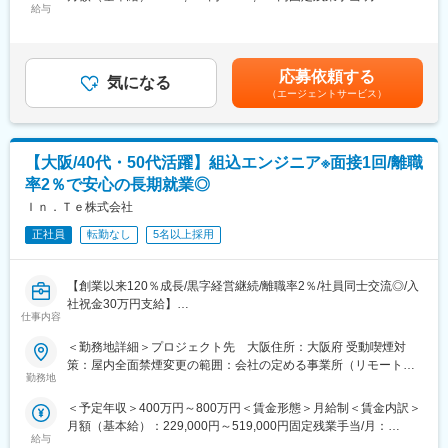
テム開発を中心としたプロジェクトに参画いただきます。経験・
給与
75,000円～99,375円（固定残業時間30時間0分/月）超過した時間
体制拡大化のため未経験の方も採用をしており20代の方が多い組
志向に応じてPM／PL、または実装寄りのSEとして業務をお任せ
外労働の残業手当は追加支給＜月給＞400,000円～530,000円（一
織構成になっています。ご入社後ご自身のスキルは案件を変えな
します。
律手当を含む）＜昇給有無＞有＜残業手当＞有＜給与補足＞賞与
がら成長させていただきつつ、経験浅い社員と同じ案件に入って
は年3回（6月、8月、12月）支給。案件単価の約80％を給与・賞
いただき開発サポート進めていただく役割を期待しています。技
応募依頼する
【主な業務】
気になる
与として還元。前職年収を下回ることはありません。賃金はあく
術成長だけではなく、技術伝達やマネジメント能力などヒューマ
（エージェントサービス）
・要件定義、基本設計などの上流工程
までも目安の金額であり、選考を通じて上下する可能性がありま
ンスキルも成長できる環境です。
・組み込み系システムの設計・開発・テスト
す。月給(月額)は固定手当を含めた表記です。
・進捗管理、課題管理、品質・工数管理
◎手を動かし続けられる環境◎
・クライアントとの折衝、調整、報告
エンジニアとして設計～テストまでの工程をお任せする案件が主
【大阪/40代・50代活躍】組込エンジニア※面接1回/離職
・チームメンバーのタスク管理、技術フォロー など
流となっているためマネジメントだけではなくご自身でも手を動
率2％で安心の長期就業◎
※Java案件が多く、組み込み系からWeb系へのスキルチェンジ希
かしつつ生涯エンジニアとしてご活躍いただける環境です。
望の方も歓迎です。
Ｉｎ．Ｔｅ株式会社
手を動かすことはやめないながらもマネジメントや後進育成に努
めていきたい方にフィットする環境です
正社員
転勤なし
5名以上採用
■働き方・案件アサイン：
・仙台市内案件が中心で、UIターン希望の方もご活躍いただける
環境です。
【創業以来120％成長/黒字経営継続/離職率2％/社員同士交流◎/入
・常駐案件がメインですが、週数日のリモートを組み合わせたハ
社祝金30万円支給】
イブリッド案件もあります（案件による）。
仕事内容
・案件決定前に希望条件（技術スタック、業務内容、残業時間、
■担当業務■【変更の範囲：会社の定める業務】
＜勤務地詳細＞プロジェクト先 大阪住所：大阪府 受動喫煙対
勤務地など）をヒアリングし、可能な限りマッチする案件をご提
大手優良企業から中小ソフトハウス等様々な業界の開発を担当頂
策：屋内全面禁煙変更の範囲：会社の定める事業所（リモートワ
案します。
きます。まずはスキルや経験に合わせた部分から始めて頂きま
勤務地
ーク含む）
・残業は月平均10時間程度。残業が増えそうな場合は営業がクラ
す。
イアントへ状況確認・調整を行い、長時間労働を防ぐ運用です。
＜予定年収＞400万円～800万円＜賃金形態＞月給制＜賃金内訳＞
月額（基本給）：229,000円～519,000円固定残業手当/月：
■企業の魅力■
■魅力ポイント：
給与
36,000円～81,000円（固定残業時間20時間0分/月）超過した時間