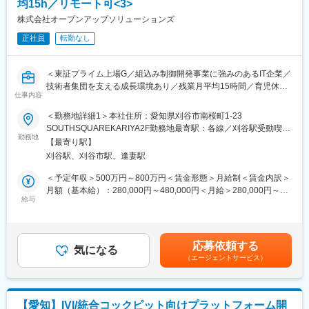
均15h／リモート可<3>
■主な使用ツール
別途記載にの必須条件に併せ、以下経験等をお持ちの方は歓迎し
Visual Studio、Microsoft Teams、Git
株式会社オープンアップソリューションズ
ます。
◎C++言語を用いたソフト開発経験
正社員
転勤なし
■身に付くスキル
◎上流設計の経験(基本／機能／構造設計)
◇画像処理／認識に関する知識・経験
◎課題に対する解析対応、非機能要件に対する改善、チューニン
◇チームマネジメントスキル
グの経験
＜東証プライム上場G／組込み制御開発事業に強みのあるIT企業／
◇業務計画立案、クライアントとの折衝
◎～5名程度のチームリーダー経験
技術者集団を支える成長環境あり／残業月平均15時間／育児休暇
仕事内容
など福利厚生充実＞
■築けるキャリア
変更の範囲：会社の定める業務
＜勤務地詳細1＞本社住所：愛知県刈谷市南桜町1-23
◇ADAS向けシステムエンジニア
車載組込み開発領域である、カーナビゲーションシステム開発案
SOUTHSQUAREKARIYA2F勤務地最寄駅：各線／刈谷駅受動喫煙
◇受託業務システムエンジニア
件のプロジェクトリーダーとしてプロジェクト運営に関わって頂
勤務地
対策：屋内全面禁煙＜勤務地詳細2＞愛知県の顧客先住所：愛知県
◇当該部門におけるチームリーダー、係長
【最寄り駅】
きます。
受動喫煙対策：屋内全面禁煙変更の範囲：会社の定める事業所
刈谷駅、刈谷市駅、逢妻駅
※管轄部門拡大のための体制強化を目的とした募集になります。幅
（リモートワーク含む）
■当社について
広く技術に携わりたい、チームメンバと協力して大きな成果を出
＜予定年収＞500万円～800万円＜賃金形態＞月給制＜賃金内訳＞
◎自動車の分野においては、創業時より実績を誇り、エンジン制
したい、といった方大歓迎です。
月額（基本給）：280,000円～480,000円＜月給＞280,000円～
御から自動運転技術に至るまで幅広い案件にも対応する事が可能
給与
480,000円＜昇給有無＞有＜残業手当＞有＜給与補足＞※上記年収
です。私達が保有する確かな技術は世界を代表する企業様にも認
■具体的には：
はあくまで目安となります。ご経験やキャリアに応じてご相談さ
められています。
◎～5名のメンバを配下に、管轄するチームの受け持つ機能開発の
せてください。【昇給】年1回（4月）【賞与】年2回（6月・12
◎近年は自動車だけではなく、IoT、ドローンスマホアプリ開発と
作業計画立案、チームマネジメント
月）・残業手当（1分単位で全額支給）賃金はあくまでも目安の金
いった分野にも着手し、その時代に求められる技術をお客様に提
応募依頼する
◎カーナビゲーションシステム内の機能開発
気になる
額であり、選考を通じて上下する可能性があります。月給(月額)は
供しています。
（エージェントサービス）
◎上流～下流まで対応しており幅広くキャリア形成可能
固定手当を含めた表記です。
＜当社の特徴＞
◎配下のメンバに対しての指導／教育、チームビルディング
◇技術者集団を支える成長環境
＜案件概要＞
◇パフォーマンス重視の人事制度
地図描画／案内／ルート探索etcの機能開発
◇受託・請負中心に30年以上の実績
【愛知】IVI/統合コックピット向けプラットフォーム開