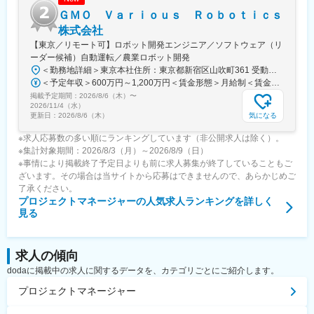
えています。トップダウンではなく、上下関係にとらわれずに役
割を重視し、互いを尊重しながら協力して業務を進めます。ま
ＧＭＯ Ｖａｒｉｏｕｓ Ｒｏｂｏｔｉｃｓ
た、良い製品を生み出すために、上司・部下の間でも相談し合え
株式会社
る風通しの良さを重視しています。
【東京／リモート可】ロボット開発エンジニア／ソフトウェア（リ
ーダー候補）自動運転／農業ロボット開発
変更の範囲：会社の定める業務
＜勤務地詳細＞東京本社住所：東京都新宿区山吹町361 受動喫煙対策：屋内全面禁煙変更の範囲：会社の定める事業所（リモートワーク含む）
＜予定年収＞600万円～1,200万円＜賃金形態＞月給制＜賃金内訳＞月額（基本給）：500,000円～1,000,000円＜月給＞500,000円～1,000,000円＜昇給有無＞有＜残業手当＞有賃金はあくまでも目安の金額であり、選考を通じて上下する可能性があります。月給(月額)は固定手当を含めた表記です。
掲載予定期間：
2026/8/6（木）
〜
2026/11/4（水）
気になる
更新日：
2026/8/6（木）
※求人応募数の多い順にランキングしています（非公開求人は除く）。
※集計対象期間：2026/8/3（月）～2026/8/9（日）
※事情により掲載終了予定日よりも前に求人募集が終了していることもご
ざいます。その場合は当サイトから応募はできませんので、あらかじめご
了承ください。
プロジェクトマネージャー
の人気求人ランキングを詳しく
見る
求人の傾向
dodaに掲載中の求人に関するデータを、カテゴリごとにご紹介します。
プロジェクトマネージャー