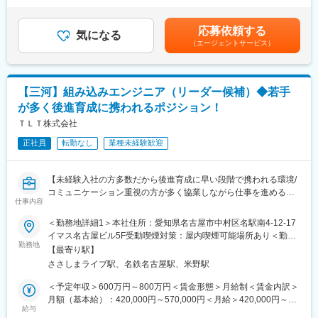
＜主な使用言語＞
以下のような組込み・制御系開発のプロジェクトに参画いただき
円（一律手当を含む）＜昇給有無＞有＜残業手当＞有＜給与補足
・C言語,C++,モデル言語
ます。
＞ご経験などを考慮の上で決定いたします。■賞与：年2回（6/12
（Matlab/Simulink）,C#,Java,Python,Cobolなど
応募依頼する
・プロジェクト管理（PL/PM）
気になる
月、3.0ヶ月／年）年収825万円 ／ 44歳 マネージャー職 ／月給55
（エージェントサービス）
・顧客折衝、要件整理
万円＋賞与年収700万円 ／ 39歳 スペシャリスト職 ／月給49万円
変更の範囲：会社の定める業務
・メンバーアサイン・育成
＋賞与賃金はあくまでも目安の金額であり、選考を通じて上下す
・設計～開発～テスト工程の管理
る可能性があります。月給(月額)は固定手当を含めた表記です。
＜案件例＞
【三河】組み込みエンジニア（リーダー候補）◆若手
・大手家電メーカー向け組込みソフト開発
が多く後進育成に携われるポジション！
・自動販売機・家電製品のソフトウェア開発
・航空・医療系の制御システム開発
ＴＬＴ株式会社
・業務系・DX関連の社内開発プロジェクト
正社員
転勤なし
業種未経験歓迎
※技術はC言語、Java、PHP、Pythonなど経験と希望に応じてア
サイン
※数名～数十名のチームにて参画
【未経験入社の方多数だから後進育成に早い段階で携われる環境/
※プライム案件が年々増加中
コミュニケーション重視の方が多く協業しながら仕事を進めるこ
仕事内容
とが可能】
■キャリアパス
＜勤務地詳細1＞本社住所：愛知県名古屋市中村区名駅南4-12-17
・PL・PMとしての更なるステップアップ
◆業務内容：
イマス名古屋ビル5F受動喫煙対策：屋内喫煙可能場所あり＜勤務
・プライム案件や上流工程への参画機会多数
ご入社後組み込みエンジニアとして主に要件定義～評価までの開
勤務地
地詳細2＞安城市のお客様先住所：愛知県安城市 受動喫煙対策：
・ITコンサル領域へのキャリア展開も可能
【最寄り駅】
発工程を幅広くお任せしていく予定です。
屋内喫煙可能場所あり＜勤務地詳細3＞刈谷市のお客様先住所：愛
また、社内には研修制度が豊富で、階層別研修・外部研修
ささしまライブ駅、名鉄名古屋駅、米野駅
知県刈谷市 受動喫煙対策：屋内喫煙可能場所あり
（schoo、グロービス）・組込み研修などスキルアップの機会が
◆アサイン方法：
＜予定年収＞600万円～800万円＜賃金形態＞月給制＜賃金内訳＞
充実しています。
入社前の面接や入社後の面談にてあなたのやりたいことや将来目
月額（基本給）：420,000円～570,000円＜月給＞420,000円～
指したい姿、就業として希望しているエリアを確認しアサイン先
給与
570,000円＜昇給有無＞有＜残業手当＞有＜給与補足＞昇給：あ
■働き方：