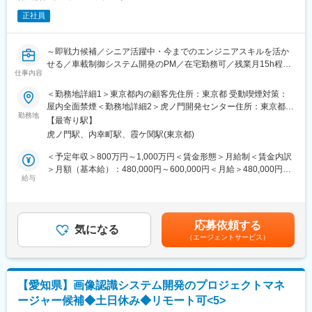
・チームマネジメントスキル
正社員
・業務計画立案、クライアントとの折衝
■築けるキャリア：
～即戦力候補／シニア活躍中・今までのエンジニアスキルを活か
・車載組込みエンジニア
せる／車載制御システム開発のPM／在宅勤務可／残業月15h程／
・当該部門におけるチームリーダー、係長
仕事内容
東証プライム上場のオープンアップグループ～
＜勤務地詳細1＞東京都内の顧客先住所：東京都 受動喫煙対策：
■当社について：
■業務概要：【変更の範囲：会社の定める業務】
屋内全面禁煙＜勤務地詳細2＞虎ノ門開発センター住所：東京都港
当社は「一人ひとりの価値観や人間性を尊重し、次に挑むエンジ
ハイブリッドカー、オートマチックトランスミッションなどの車
勤務地
区西新橋1-6-21 NBF虎ノ門ビル3階 受動喫煙対策：屋内全面禁煙
ニアを支援する」エンジニアファーストの開発会社です。
【最寄り駅】
載ECU開発のプロジェクトマネジメントに携わっていただきま
変更の範囲：会社の定める事業所（リモートワーク含む）
当社ではその考えから、「面接＝選考」ではなく「面接＝マッチ
虎ノ門駅、内幸町駅、霞ケ関駅(東京都)
す。
ングの場」としており、求職者様のお考えや想いを尊重した対話
電動化のニーズが急拡大しており、下記の開発チームを強化して
＜予定年収＞800万円～1,000万円＜賃金形態＞月給制＜賃金内訳
の場として面接をご用意しております。
いく必要があり、共に事業拡大にチャレンジしていただける仲間
＞月額（基本給）：480,000円～600,000円＜月給＞480,000円～
＜当社の特徴＞
を募集します。
給与
600,000円＜昇給有無＞有＜残業手当＞有＜給与補足＞※年齢・経
◎技術者集団を支える成長環境
・モータ／インバータ制御開発
験等を考慮し当社規定により決定します。■昇給：年1回（4月）■
◎パフォーマンス重視の人事制度
・安全開発
賞与：年2回（6月・12月） ※過去実績4.4ヶ月分賃金はあくまでも
◎受託・請負中心に30年以上の実績
・電子プラットフォーム開発など
目安の金額であり、選考を通じて上下する可能性があります。月
◎ティア1企業様と企画フェーズから共同開発
応募依頼する
気になる
給(月額)は固定手当を含めた表記です。
◎エンジニアかマネジメントか個々の価値観に合わせた「選べる
（エージェントサービス）
■業務内容：
キャリアパス」
・10～30名程度のチームメンバーを配下に、プロジェクト進捗の
◎ファミリーフレンドリー企業に認定された働きやすい環境
管理
・プロジェクトの推進及び、要員、品質、課題、リスク管理を担
■歓迎条件：
【愛知県】画像認識システム開発のプロジェクトマネ
当
別途記載の必須条件に併せ、以下経験等をお持ちの方は歓迎で
ージャー候補◆土日休み◆リモート可<5>
・顧客折衝
す。