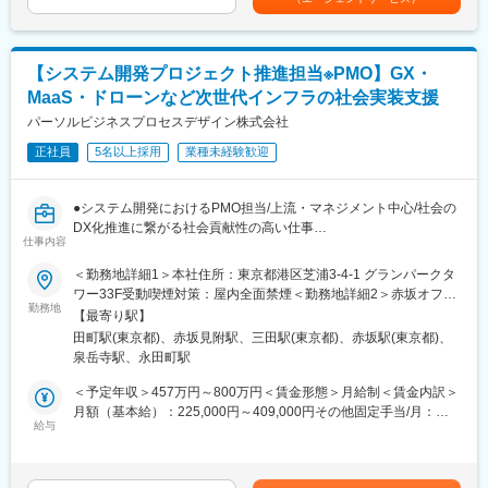
・ スマートシティ実現に向けたデータ連携基盤システムの開発プ
考を通じて上下する可能性があります。月給(月額)は固定手当を含
ロジェクトにおけるプロジェクトマネジメント支援
めた表記です。
■歓迎条件：
・ ドローンの有人地帯における目視外飛行（レベル4）を実現す
別途記載にの必須条件に併せ、以下経験等をお持ちの方は歓迎し
るためのドローンの運行管理システム（UTM）の技術検証支援
ます。
【システム開発プロジェクト推進担当※PMO】GX・
・ モビリティ事業者による、オンデマンド交通 実証実験の運営
・カーナビゲーションシステムの開発経験
MaaS・ドローンなど次世代インフラの社会実装支援
支援 （実証実験時におけるシステムPMO）
・LinuxOS（AGL）におけるミドルウェア／デバイスドライバ開
パーソルビジネスプロセスデザイン株式会社
発経験
■サステナビリティ推進が注目されている背景とサステナブルビジ
・AutosarAPにおけるARAレイヤのセッティング、カスタマイズ
正社員
5名以上採用
業種未経験歓迎
ネス統括部の役割について
経験
日本では気候変動と環境問題、少子高齢化による労働力不足、地
・上流設計の経験（基本／機能／構造設計）
方の過疎化による地域間格差の拡大などの社会問題が深刻化して
・～5名程度のチームリーダー経験
●システム開発におけるPMO担当/上流・マネジメント中心/社会の
います。これらの社会課題に対処するため、サステナビリティ推
DX化推進に繋がる社会貢献性の高い仕事
進や技術革新などが求められています。GX（グリーントランスフ
仕事内容
変更の範囲：会社の定める業務
●IT業界のシステム開発プロジェクトにおけるプロジェクト管理経
ォーメーション）は脱炭素化を通じて環境負荷の低減を目指し、
験（サブリーダー経験のみでも歓迎）がある方が経験を活かして
＜勤務地詳細1＞本社住所：東京都港区芝浦3-4-1 グランパークタ
ドローンは業務効率化や省人化によって労働力不足に対応し、
活躍中！
ワー33F受動喫煙対策：屋内全面禁煙＜勤務地詳細2＞赤坂オフィ
MaaS（Mobility as a Service）は移動の最適化で地域間格差の解
●「はたらいて、笑おう。」のパーソルグループ中核会社/AIやIoT
勤務地
ス住所：東京都港区赤坂3-3-3 住友生命赤坂ビル9F勤務地最寄
消や持続可能な都市環境の構築に貢献することができる点から、
【最寄り駅】
などのテクノロジーを活用
駅：各線／赤坂見附駅受動喫煙対策：屋内全面禁煙＜勤務地詳細3
これらの市場は今後さらに拡大が見込まれています。
田町駅(東京都)、赤坂見附駅、三田駅(東京都)、赤坂駅(東京都)、
＞顧客先住所：東京都内、一部埼玉県・神奈川県・千葉県 東京都
当社のBPOは、世の中に求められている課題に対し、課題の可視
泉岳寺駅、永田町駅
システム開発のプロジェクト推進担当（開発PMO）としてドロー
内、一部埼玉県・神奈川県・千葉県受動喫煙対策：屋内全面禁煙
化からプロセスの改善まで行い、お客様の生産性を最大限に向上
ンやMaaS、GXなどスマートシティに通じる社会実装に必要な新
変更の範囲：会社の定める事業所（リモートワーク含む）
＜予定年収＞457万円～800万円＜賃金形態＞月給制＜賃金内訳＞
させてきました。その経験と実績を活かし、サステナビリティ推
領域テクノロジーの技術開発支援を担当いただきます。社会実装
月額（基本給）：225,000円～409,000円その他固定手当/月：
進領域で成長が見込まれるGX・ドローン・MaaSの分野にて、コ
に必要とされる最新技術の研究開発やシステム開発を支援するこ
給与
40,000円～50,000円＜月給＞265,000円～459,000円＜昇給有無
ンサルティングやBPOサービスを提供することで、お客様の課題
とで、テクノロジーの社会実装を推進していく事がミッションで
＞有＜残業手当＞有＜給与補足＞※上記年収には、残業20時間想
解決、成長支援を実現し、持続可能な社会の実現に貢献していき
す。
定の残業代を含みます。※ご経験、スキル、職務内容によって考慮
ます。