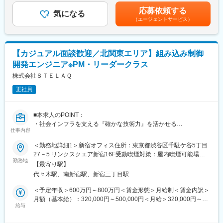
くまでも目安の金額であり、選考を通じて上下する可能性があり
ます。
応募依頼する
■業務内容
気になる
ます。月給(月額)は固定手当を含めた表記です。
（エージェントサービス）
自動車を中心とした製造業のお客様プロジェクトにおいて、上流
変更の範囲：会社の定める業務
工程から開発全体を
リードしていただきます。
技術的な判断を行いながら、チームの品質・進捗・成果を管理
【カジュアル面談歓迎／北関東エリア】組み込み制御
し、
開発エンジニア※PM・リーダークラス
お客様と共に最適なソリューションを形にしていくポジションで
す。
株式会社ＳＴＥＬＡＱ
正社員
プロジェクトリーダーとして、新卒社員や外部パートナーを含む
チームを統率し、
育成・マネジメントを行いながら、自身も開発の第一線でご活躍
■本求人のPOINT：
していただきます。
・社会インフラを支える『確かな技術力』を活かせる
仕事内容
－自動車業界をはじめ、医療や産業機器など人々のくらしを支え
【組み込みソフトウェア開発のプロジェクト例】
る領域で高品質な組み込み開発に関われる
＜勤務地詳細1＞新宿オフィス住所：東京都渋谷区千駄ケ谷5丁目
＜自動車関連＞
・エンジニアファーストの開発環境。
27－5 リンクスクエア新宿16F受動喫煙対策：屋内喫煙可能場所
・ADAS（先進運転支援システム）の開発
－フロントでお客様と折衝が可能なチームリーダーの需要が高
勤務地
あり＜勤務地詳細2＞常駐先（栃木、茨城、群馬）住所：主に栃木
・未来のモビリティ開発
【最寄り駅】
く、入社いただいた方を中心にチームを作ることが可能
県、茨城県、群馬県を予定を予定 受動喫煙対策：その他（常駐先
・車内の検知システム
代々木駅、南新宿駅、新宿三丁目駅
・拡大フェーズでリーダーとして活躍できる
の喫煙環境に準じる）変更の範囲：会社の定める事業所（リモー
・AIを活用したビッグデータ分析、ツール開発
－事業成長期の今、マネジメントや若手育成、プロセス改善を通
トワーク含む）
＜予定年収＞600万円～800万円＜賃金形態＞月給制＜賃金内訳＞
他多数
じて、チームづくりや組織拡大に主体的に関わることできる
月額（基本給）：320,000円～500,000円＜月給＞320,000円～
・安定基盤のもとで柔軟な働き方を実現
給与
500,000円＜昇給有無＞有＜残業手当＞有＜給与補足＞※上記想定
＜その他プロジェクト例＞
－SOLIZEグループの安定した基盤を活かしつつ、スキルアップや
年収については時間外勤務手当（20h/月）、賞与（年2回）を含む
・生産現場のDX化推進
キャリアアップを目指し柔軟な働き方を推進