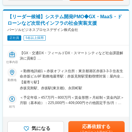
・クルマをはじめ多彩な製品を開発
Visual Studio、Microsoft Teams、Git
・どんどん広がるWEB／画像認識領域開発
（3）働く環境を支援
■身に付くスキル：
・有給休暇平均11.1日／年、121日の年間休日※就業先により変動
【リーダー候補】システム開発PMO◆GX・MaaS・ド
・車載組込み機器に関する知識、経験
・平均残業15.4時間／月
ローンなど次世代インフラの社会実装支援
・チームマネジメントスキル
・業務計画立案、クライアントとの折衝
パーソルビジネスプロセスデザイン株式会社
変更の範囲：本文参照
正社員
5名以上採用
■築けるキャリア：
・車載組込みエンジニア
・当該部門におけるチームリーダー、係長
【GX・交通DX・フィールドDX・スマートシティなど社会課題解
決に貢献】
■当社について：
仕事内容
当社は「一人ひとりの価値観や人間性を尊重し、次に挑むエンジ
●ビジネスサイドのPMO・PMスキルを伸ばしたい方大歓迎
＜勤務地詳細1＞赤坂オフィス住所：東京都港区赤坂3-3-3 住友生
ニアを支援する」エンジニアファーストの開発会社です。
●GX・交通DX・フィールドDX・スマートシティ領域において一
命赤坂ビル9F 勤務地最寄駅：赤坂見附駅受動喫煙対策：屋内全面
当社ではその考えから、「面接＝選考」ではなく「面接＝マッチ
気通貫で顧客の支援をしたい方におススメの求人です！
勤務地
禁煙＜勤務地詳細2＞クライアント先常駐住所：東京都23区内 受
ングの場」としており、求職者様のお考えや想いを尊重した対話
【最寄り駅】
動喫煙対策：屋内全面禁煙変更の範囲：会社の定める事業所（リ
の場として面接をご用意しております。
赤坂見附駅、赤坂駅(東京都)、永田町駅
システム開発のプロジェクト推進担当（開発PMO）としてドロー
モートワーク含む）
＜当社の特徴＞
ンやMaaS、GXなどスマートシティに通じる社会実装に必要な新
＜予定年収＞457万円～800万円＜賃金形態＞月給制＜賃金内訳＞
◎技術者集団を支える成長環境
領域テクノロジーの技術開発支援を担当いただきます。社会実装
月額（基本給）：225,000円～409,000円その他固定手当/月：
◎パフォーマンス重視の人事制度
に必要とされる最新技術の研究開発やシステム開発を支援するこ
給与
40,000円～50,000円＜月給＞265,000円～459,000円＜昇給有無
◎受託・請負中心に30年以上の実績
とで、テクノロジーの社会実装を推進していく事がミッションで
＞有＜残業手当＞有＜給与補足＞※上記年収には、残業20時間想
◎ティア1企業様と企画フェーズから共同開発
す。
定の残業代を含みます。※ご経験、スキル、職務内容によって考慮
◎エンジニアかマネジメントか個々の価値観に合わせた「選べる
します。■昇給・降給：年2回、人事評価制度に基づき決定■賞
キャリアパス」
応募依頼する
■プロジェクト事例
気になる
与：年2回（6月・12月）賃金はあくまでも目安の金額であり、選
◎ファミリーフレンドリー企業に認定された働きやすい環境
（エージェントサービス）