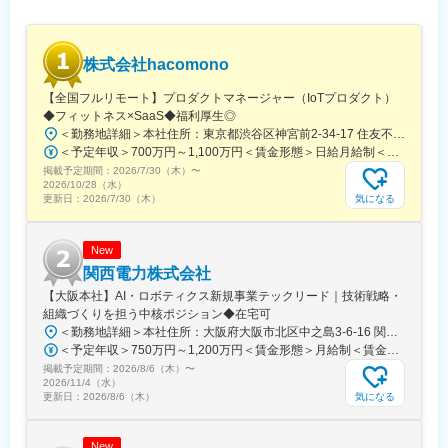
割を重視し、互いを尊重しながら協力して業務を進めます。ま
・顧客折衝
た、良い製品を生み出すために、上司・部下の間でも相談し合え
・メンバー育成、チームビルディング
る風通しの良さを重視しています。
株式会社hacomono
■主なツール：
変更の範囲：会社の定める業務
OS：Windows
【全国フルリモート】プロダクトマネージャー（IoTプロダクト）
言語：C言語
◆フィットネス×SaaS◆福利厚生◎
ツール：CANoeなど
＜勤務地詳細＞本社住所：東京都渋谷区神宮前2-34-17 住友不動産原宿ビル5F受動喫煙対策：屋内全面禁煙変更の範囲：会社の定める事業所（リモートワーク含む）
その他：AUTOSAR CP（DaVinci）、機能安全（26262）、A-
＜予定年収＞700万円～1,100万円＜賃金形態＞日給月給制＜賃金内訳＞月額（基本給）：583,333円～916,666円/月20日間勤務想定＜想定月額＞583,333円～916,666円＜昇給有無＞有＜残業手当＞有＜給与補足＞昇給年2回（7月、1月）賃金はあくまでも目安の金額であり、選考を通じて上下する可能性があります。月給(月額)は固定手当を含めた表記です。
SPICE、Simulink
掲載予定期間：
2026/7/30（木）
〜
2026/10/28（水）
■当社の魅力：
気になる
更新日：
2026/7/30（木）
東証プライム上場グループに所属する当社は、安定した経営基盤
を持ちながら、幅広い技術領域で開発をリードし、エンジニアが
成長できる環境と働きやすさを両立する独立系SIerです。
New
関西電力株式会社
◎成長できる開発環境
【大阪本社】AI・ロボティクス新規事業テックリード｜技術戦略・
当社は、大手自動車部品メーカーを主要顧客とし、幅広い領域で
組織づくりを担う中核ポジション◆在宅可
技術面において開発をリードしており、チームで技術課題を解決
＜勤務地詳細＞本社住所：大阪府大阪市北区中之島3-6-16 関電ビルディング勤務地最寄駅：地下鉄四つ橋線／肥後橋駅受動喫煙対策：その他（原則禁煙（分煙））変更の範囲：会社の定める事業所（リモートワーク含む）
しながら、要件定義から設計・実装まで一貫した開発を行うた
＜予定年収＞750万円～1,200万円＜賃金形態＞月給制＜賃金内訳＞月額（基本給）：400,000円～650,000円＜月給＞400,000円～650,000円＜昇給有無＞有＜残業手当＞有＜給与補足＞※上記年収（想定残業代を含む）は目安であり、詳細はスキル・経験を考慮し決定いたします。■賞与：年2回（支給月：6月・12月）■昇給：年1回（主に4月もしくは7月）賃金はあくまでも目安の金額であり、選考を通じて上下する可能性があります。月給(月額)は固定手当を含めた表記です。
め、豊富な開発経験を通じてスキルを磨くことができます。さら
掲載予定期間：
2026/8/6（木）
〜
に、定期的なフィードバックを通じて成長をサポートします。
2026/11/4（水）
気になる
更新日：
2026/8/6（木）
◎社風
当社では、エンジニアが働きやすく、開発に専念できる環境を整
New