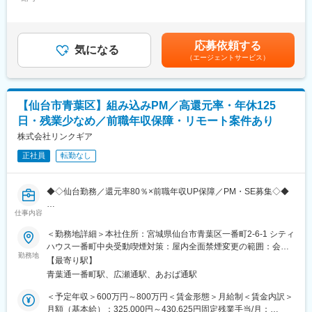
570,000円＜昇給有無＞有＜残業手当＞有＜給与補足＞昇給：あ
体制拡大化のため未経験の方も採用をしており20代の方が多い組
を決めていきます。
り（年1回／スキル見合い）賞与回数：2回インセンティブ・歩合
織構成になっています。ご入社後ご自身のスキルは案件を変えな
アサイン時・アサイン後にエンジニア経験浅い社員の案件のサポ
制度：あり賃金はあくまでも目安の金額であり、選考を通じて上
がら成長させていただきつつ、経験浅い社員と同じ案件に入って
ート業務も行っていただく想定です。
下する可能性があります。月給(月額)は固定手当を含めた表記で
いただき開発サポート進めていただく役割を期待しています。技
応募依頼する
気になる
す。
術成長だけではなく、技術伝達やマネジメント能力などヒューマ
（エージェントサービス）
◆アサイン後のフォロー体制：
ンスキルも成長できる環境です。
アサイン後月に1度事業部長とのフォロー面談があります、この際
にご自身のやりたいことや目指したい姿などをお話いただき「よ
◎手を動かし続けられる環境◎
り上流で仕事をしていきたい」「後輩のメンバーの面倒を見た
エンジニアとして設計～テストまでの工程をお任せする案件が主
【仙台市青葉区】組み込みPM／高還元率・年休125
い」な方向性などのすり合わせを実施します。
流となっているためマネジメントだけではなくご自身でも手を動
日・残業少なめ／前職年収保障・リモート案件あり
かしつつ生涯エンジニアとしてご活躍いただける環境です。
◆社内の組織体制：
株式会社リンクギア
手を動かすことはやめないながらもマネジメントや後進育成に努
現在エンジニアが15名ほどの組織となっています。
めていきたい方にフィットする環境です
正社員
転勤なし
20代の方が10名以上となっており和気あいあいとした組織です。
未経験からも多数ご入社しているため、エンジニアっぽい雰囲気
というよりかは周りの人とコミュニケーションを取りつつ仕事を
◆◇仙台勤務／還元率80％×前職年収UP保障／PM・SE募集◇◆
進めていきたい方が多いです。
仕事内容
■採用背景：
◆会社の方向性：
SES事業の拡大と仙台エリアでの案件増加に伴い、体制強化のた
＜勤務地詳細＞本社住所：宮城県仙台市青葉区一番町2-6-1 シティ
今後エンジニア事業を当社の主軸事業にしていくため、組織体制
めの増員募集です。エンジニアファーストの方針を貫きながら、
ハウス一番町中央受動喫煙対策：屋内全面禁煙変更の範囲：会社
の強化や
より多くの案件で価値提供できるPM・SEを迎えたいと考えてい
勤務地
の定める事業所
お客様先での体制化・自社請負を目指しています。拡大のため今
【最寄り駅】
ます。
後も未経験の方の採用も継続して進めていく予定です。
青葉通一番町駅、広瀬通駅、あおば通駅
■業務内容：
＜予定年収＞600万円～800万円＜賃金形態＞月給制＜賃金内訳＞
◆当社の魅力：
仙台市内を中心としたクライアント先に常駐し、組み込み系シス
月額（基本給）：325,000円～430,625円固定残業手当/月：
◎技術スキルだけではなくヒューマンスキルを成長できる環境◎