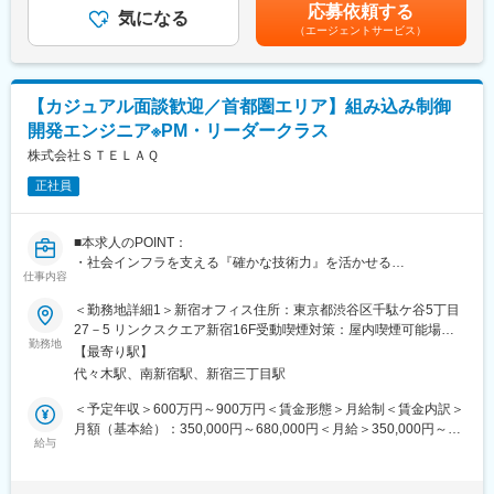
します。■昇給・降給：年2回、人事評価制度に基づき決定■賞
応募依頼する
■プロジェクト事例
気になる
与：年2回（6月・12月）賃金はあくまでも目安の金額であり、選
変更の範囲：会社の定める業務
（エージェントサービス）
・ スマートシティ実現に向けたデータ連携基盤システムの開発プ
考を通じて上下する可能性があります。月給(月額)は固定手当を含
ロジェクトにおけるプロジェクトマネジメント支援
めた表記です。
・ ドローンの有人地帯における目視外飛行（レベル4）を実現す
るためのドローンの運行管理システム（UTM）の技術検証支援
【カジュアル面談歓迎／首都圏エリア】組み込み制御
・ モビリティ事業者による、オンデマンド交通 実証実験の運営
開発エンジニア※PM・リーダークラス
支援 （実証実験時におけるシステムPMO）
株式会社ＳＴＥＬＡＱ
■サステナビリティ推進が注目されている背景とサステナブルビジ
正社員
ネス統括部の役割について
日本では気候変動と環境問題、少子高齢化による労働力不足、地
方の過疎化による地域間格差の拡大などの社会問題が深刻化して
■本求人のPOINT：
います。これらの社会課題に対処するため、サステナビリティ推
・社会インフラを支える『確かな技術力』を活かせる
進や技術革新などが求められています。GX（グリーントランスフ
仕事内容
－自動車業界をはじめ、医療や産業機器など人々のくらしを支え
ォーメーション）は脱炭素化を通じて環境負荷の低減を目指し、
る領域で高品質な組み込み開発に関われる
＜勤務地詳細1＞新宿オフィス住所：東京都渋谷区千駄ケ谷5丁目
ドローンは業務効率化や省人化によって労働力不足に対応し、
・エンジニアファーストの開発環境。
27－5 リンクスクエア新宿16F受動喫煙対策：屋内喫煙可能場所
MaaS（Mobility as a Service）は移動の最適化で地域間格差の解
－フロントでお客様と折衝が可能なチームリーダーの需要が高
勤務地
あり＜勤務地詳細2＞常駐先（東京、神奈川、千葉、埼玉）住所：
消や持続可能な都市環境の構築に貢献することができる点から、
【最寄り駅】
く、入社いただいた方を中心にチームを作ることが可能
東京都、神奈川県、千葉県、埼玉県を予定を予定 受動喫煙対策：
これらの市場は今後さらに拡大が見込まれています。
代々木駅、南新宿駅、新宿三丁目駅
・拡大フェーズでリーダーとして活躍できる
その他（常駐先の喫煙環境に準じる）変更の範囲：会社の定める
当社のBPOは、世の中に求められている課題に対し、課題の可視
－事業成長期の今、マネジメントや若手育成、プロセス改善を通
事業所（リモートワーク含む）
＜予定年収＞600万円～900万円＜賃金形態＞月給制＜賃金内訳＞
化からプロセスの改善まで行い、お客様の生産性を最大限に向上
じて、チームづくりや組織拡大に主体的に関わることできる
月額（基本給）：350,000円～680,000円＜月給＞350,000円～
させてきました。その経験と実績を活かし、サステナビリティ推
・安定基盤のもとで柔軟な働き方を実現
給与
680,000円＜昇給有無＞有＜残業手当＞有＜給与補足＞※上記想定
進領域で成長が見込まれるGX・ドローン・MaaSの分野にて、コ
－SOLIZEグループの安定した基盤を活かしつつ、スキルアップや
年収については時間外勤務手当（20h/月）、賞与（年2回）を含む
ンサルティングやBPOサービスを提供することで、お客様の課題
キャリアアップを目指し柔軟な働き方を推進
金額です。■賞与：年2回（8月、翌年2月）■昇給：年1回賃金はあ
解決、成長支援を実現し、持続可能な社会の実現に貢献していき