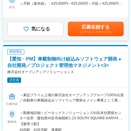
未経験、微経験の方からベテランの方まで幅広いエンジニアが在
主な業務内容は以下の通りです
＞月額（基本給）：425,000円～625,000円＜月給＞425,000円～
籍しています。採用も経験値、年齢も幅広い方を採用する方針で
・AUTOSAR仕様に基づくソフトウェア設計および開発
給与
625,000円＜昇給有無＞有＜残業手当＞有＜給与補足＞※上記年収
す。エンジニアのスキルや希望に応じた案件へのアサインを徹底
・マイコンハードウェアドライバの開発
は、平均残業時間15.1hの残業手当を含んだ場合です。【昇給】年
しており、若手の方は最初はフォロー体制が充実している案件か
・CAN等の車載ネットワーク向けソフトウェアの開発
1回（4月）【賞与】年2回（6月・12月）賃金はあくまでも目安の
らスタートし、ベテランの方は本人希望に応じ上流工程から担当
・故障診断（ダイアグ）機能やフェールセーフ機能の設計・実装
金額であり、選考を通じて上下する可能性があります。月給(月額)
応募依頼する
する、またCOBOL経験者の方であれば、COBOL案件からスター
・変速制御に関わる制御ソフトウェアの開発
気になる
は固定手当を含めた表記です。
トし、徐々にオープン系の案件にシフトする等、各人に合わせた
（エージェントサービス）
・ISO／SAE規格に準拠した診断通信ソフトウェアの開発
案件を用意しています。
・別マイコンへのマイコンポーディング
・製品ソフトへのインテグレーション
変更の範囲：本文参照
・その他車載制御向け組込みソフトウェア開発等
締切間近
※選考を通じて適切なプロジェクトを選出させていただきます
【愛知・PM】車載制御向け組込みソフトウェア開発 ※
■担当工程
自社開発／プロジェクト管理他マネジメント<3>
・プロジェクトの推進及び、要員、品質、課題、リスク管理を担
株式会社オープンアップソリューションズ
当
正社員
■PM業務
・10～30名程度のチームメンバーを配下に、プロジェクト進捗の
～東証プライム上場の株式会社オープンアップグループ100%出資
管理
／自動車の車載組込みソフトウェア開発をメイン事業として展開
・顧客折衝
仕事内容
～
・メンバー、リーダー育成、チームビルディング
＜勤務地詳細＞ビーネックスソリューションズ刈谷本社開発セン
■仕事内容
■主なツール
ター住所：愛知県刈谷市南桜町1-23 SOUTH SQUARE KARIYA 2
自社拠点の開発メンバーとして車載制御ソフトウェアの機能開発
勤務地
OS：Windows
階受動喫煙対策：屋内全面禁煙変更の範囲：会社の定める事業所
【最寄り駅】
業務を担当いただきます。
言語：C言語
（リモートワーク含む）
刈谷駅、刈谷市駅、逢妻駅