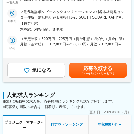
・顧客折衝
仕事内容
／フルフレックス～
・メンバー、リーダ育成、チームビルディング
変更の範囲：会社の定める業務
＜勤務地詳細＞ビーネックスソリューションズ刈谷本社開発セン
■仕事内容：
■主なツール
ター住所：愛知県刈谷市南桜町1-23 SOUTH SQUARE KARIYA 2
自社拠点の開発メンバーとして車載制御ソフトウェアの機能開発
勤務地
OS：Windows
階受動喫煙対策：屋内全面禁煙変更の範囲：会社の定める事業所
【最寄り駅】
業務を担当いただきます。
言語：C言語
（リモートワーク含む）
刈谷駅、刈谷市駅、逢妻駅
ツール：CANoeなど
■プロジェクト例：
その他：AUTOSAR CP（DaVinci）、機能安全（26262）、A-
＜予定年収＞500万円～725万円＜賃金形態＞月給制＜賃金内訳＞
主な業務内容は以下の通りです。
SPICE、Simulink
月額（基本給）：312,000円～450,000円＜月給＞312,000円～
・AUTOSAR仕様に基づくソフトウェア設計および開発
給与
450,000円＜昇給有無＞有＜残業手当＞有＜給与補足＞※上記年収
・マイコンハードウェアドライバの開発
■当社の魅力
は、平均残業時間15.1hの残業手当を含んだ場合です。【昇給】年
・CANなどの車載ネットワーク向けソフトウェアの開発
東証プライム上場グループに所属する当社は、安定した経営基盤
1回（4月）【賞与】年2回（6月・12月）賃金はあくまでも目安の
・故障診断（ダイアグ）機能やフェールセーフ機能の設計・実装
を持ちながら幅広い技術領域で開発をリードし、エンジニアが成
金額であり、選考を通じて上下する可能性があります。月給(月額)
応募依頼する
・変速制御に関わる制御ソフトウェアの開発
気になる
長できる環境と働きやすさを両立する独立系SIerです。
は固定手当を含めた表記です。
（エージェントサービス）
・ISO／SAE規格に準拠した診断通信ソフトウェアの開発
・別マイコンへのマイコンポーディング
◎成長できる開発環境
・製品ソフトへのインテグレーション
当社は大手自動車部品メーカーを主要顧客とし、幅広い領域で技
・その他車載制御向け組込みソフトウェア開発 等
術面において開発をリードしており、チームで技術課題を解決し
人気求人ランキング
※選考を通じて適切なプロジェクトを選出させていただきます
ながら、要件定義から設計・実装まで一貫した開発を行うため、
dodaに掲載中の求人を、応募数順にランキング形式でご紹介します。
豊富な開発経験を通じてスキルを磨くことができます。さらに定
※応募数が同数の場合は、新着順に表示しています。
■担当工程：
期的なフィードバックを通じて成長をサポートします。
・要件定義～評価、品質担保
更新日：
2026/8/10（月）
◎社風
プロジェクトマネージャ
■PL業務：
当社では、エンジニアが働きやすく、開発に専念できる環境を整
ITアウトソーシング
年収800万円～
ー
・5～10名程度のチームメンバーを配下に、プロジェクト開発を
えています。トップダウンではなく、上下関係にとらわれずに役
担当