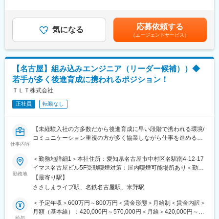
を決めていきます。
り（年1回／スキル見合い）賞与回数：2回インセンティブ・歩合
エンドユーザー・大手ベンダー等と直接取引し、最上流から自社
アサイン時・アサイン後にエンジニア経験浅い社員の案件のサポ
制度：あり賃金はあくまでも目安の金額であり、選考を通じて上
チームで工程を管理することで、エンジニアが働きやすい環境を
ート業務も行っていただく想定です。
下する可能性があります。月給(月額)は固定手当を含めた表記で
実現しています。
応募依頼する
気になる
す。
・土日祝休み、月平均残業は20h程です。
（エージェントサービス）
◆アサイン後のフォロー体制：
・案件によってはリモート勤務が可能です。
アサイン後月に1度事業部長とのフォロー面談があります、この際
・自社での受託開発やチームでの参画が大半なので先輩に質問や
にご自身のやりたいことや目指したい姿などをお話いただき「よ
相談がしやすい環境です。
り上流で仕事をしていきたい」「後輩のメンバーの面倒を見た
・平均有給取得率は78.9%、新卒も2024年度は定着率98.4％と長
【名古屋】組み込みエンジニア（リーダー候補））◆
い」な方向性などのすり合わせを実施します。
く働ける環境が整っております。
若手が多く後進育成に携われるポジション！
◆社内の組織体制：
ＴＬＴ株式会社
■当社について：
現在エンジニアが15名ほどの組織となっています。
会社設立50年、社員数1800名、44期黒字経営で、官公庁が発注す
正社員
転勤なし
20代の方が10名以上となっており和気あいあいとした組織です。
る公共事業を発注者側の公務員の業務をパートナーとして補佐す
未経験からも多数ご入社しているため、エンジニアっぽい雰囲気
る「発注者支援業務」において日本を代表する売上を誇る企業で
というよりかは周りの人とコミュニケーションを取りつつ仕事を
す。
【未経験入社の方多数だから後進育成に早い段階で携われる環境/
進めていきたい方が多いです。
コミュニケーション重視の方が多く協業しながら仕事を進めるこ
仕事内容
変更の範囲：会社の定める業務
とが可能】
◆会社の方向性：
＜勤務地詳細1＞本社住所：愛知県名古屋市中村区名駅南4-12-17
今後エンジニア事業を当社の主軸事業にしていくため、組織体制
◆業務内容：
イマス名古屋ビル5F受動喫煙対策：屋内喫煙可能場所あり＜勤務
の強化や
ご入社後組み込みエンジニアとして主に要件定義～評価までの開
勤務地
地詳細2＞名古屋市のお客様先住所：愛知県名古屋市 受動喫煙対
お客様先での体制化・自社請負を目指しています。拡大のため今
【最寄り駅】
発工程を幅広くお任せしていく予定です。
策：屋内喫煙可能場所あり
後も未経験の方の採用も継続して進めていく予定です。
ささしまライブ駅、名鉄名古屋駅、米野駅
◆アサイン方法：
＜予定年収＞600万円～800万円＜賃金形態＞月給制＜賃金内訳＞
◆当社の魅力：
入社前の面接や入社後の面談にてあなたのやりたいことや将来目
月額（基本給）：420,000円～570,000円＜月給＞420,000円～
◎技術スキルだけではなくヒューマンスキルを成長できる環境◎
指したい姿、就業として希望しているエリアを確認しアサイン先
給与