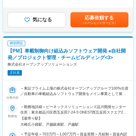
（1）エンジニアのキャリアを最優先に考え、配属案件を決定しま
・案件単価の約80％を給与・賞与として還元する高水準の報酬体
外労働の残業手当は追加支給＜月給＞265,000円～600,000円（一
す。上述の通り、社長様が自社のエンジニアのことを非常に大切
系
律手当を含む）＜昇給有無＞有＜残業手当＞有＜給与補足＞予定
にされており、案件を選んで受注、1人1人に合った案件にアサイ
・賞与年3回（通常賞与2回＋決算賞与1回）で、成果が収入にダ
年収はあくまでも目安の金額であり、選考を通じて上下する可能
ンすることを常に心がけています。入社決定数日後に早速「どん
応募依頼する
イレクトに反映
気になる
性があります。昇給年1回(4月) 賞与2回(6月・12月)※初年度は入社
なエンジニアになりたいのか？」「最初はどんなスキルを習得し
（エージェントサービス）
・仙台勤務では前職年収を下回らないように配慮した年収設計
祝金30万円支給いたします。（入社半年経過後に支給）※初年度
たいか？」等を面談でヒアリングし、それに合わせて案件を探し
・次案件待機期間も給与100％保証で、収入面の不安を軽減
は賞与は冬のみ1回、2年目以降賞与は夏冬2回、別途決算賞与も
ます。入社後も引き続き、継続的に面談を実施、エンジニアの希
・PM／PLとしてマネジメントを極める道と、スペシャリストと
発生します。賃金はあくまでも目安の金額であり、選考を通じて
望を大切にします。※直近も未経験の方を採用して、「自身の経験
して開発に専念する道を選択可能
上下する可能性があります。月給(月額)は固定手当を含めた表記で
締切間近
や学んだことが活かせて、かつ希望のスキルも醸成できる電光掲
・設立間もない少数精鋭組織のため、制度・環境づくりにも意見
す。
示板の案件」へのアサインが決定しました！社長様の営業力非常
【PM】車載制御向け組込みソフトウェア開発 ※自社開
を反映しやすいフェーズ
に高く、かつバックヤードから人脈も広く、案件獲得は得意で
発／プロジェクト管理・チームビルディング<3>
す。エンジニアもメキメキとスキルを習得できる環境があるた
変更の範囲：会社の定める業務
株式会社オープンアップソリューションズ
め、大手sier様からベストパートナー賞を数回獲得する等、実力も
身に付きます。またチームや複数名で派遣されるため、1人で行く
正社員
ようなことはないので、ご安心ください。
（2）離職率2％
社員が末永く働けるよう、従業員への利益還元・社員交流・ワー
～東証プライム上場の株式会社オープンアップグループ100%出資
クライフバランスの構築にも注力しています。年間残業平均20h
／自動車の車載組込みソフトウェア開発をメイン事業として展開
仕事内容
以内×有給消化率80％以上×平均勤続年数6.5年(2007年設立)
～
（3）社員同士交流
＜勤務地詳細＞ビーネックスソリューションズ品川開発センター
年10回以上の社員交流を実施しています。また毎年、社員旅行
■仕事内容
住所：東京都品川区西五反田7-24-5 ONEST西五反田スクエア2
（主に海外）を旅費+お小遣い付にて行っています。参加率は90%
自社拠点の開発メンバーとして車載制御ソフトウェアの機能開発
勤務地
階・4階受動喫煙対策：屋内全面禁煙変更の範囲：会社の定める事
【最寄り駅】
以上です！
業務を担当いただきます。
業所（リモートワーク含む）
大崎広小路駅、戸越銀座駅、戸越駅
■採用方針■
■プロジェクト例
＜予定年収＞703万円～1,007万円＜賃金形態＞月給制＜賃金内訳