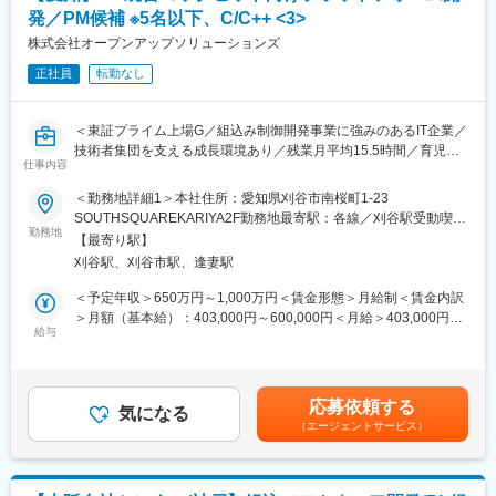
◇ティア1企業様と企画フェーズから共同開発
発／PM候補 ※5名以下、C/C++ <3>
■主なツール
◇エンジニアかマネジメントか個々の価値観に合わせた「選べる
Visual Studio、Microsoft Teams、Git
株式会社オープンアップソリューションズ
キャリアパス」
◇ファミリーフレンドリー企業に認定された働きやすい環境
正社員
転勤なし
■身に付くスキル
◇車載組込み機器に関する知識・経験
変更の範囲：会社の定める業務
◇チームマネジメントスキル
＜東証プライム上場G／組込み制御開発事業に強みのあるIT企業／
◇業務計画立案、クライアントとの折衝
技術者集団を支える成長環境あり／残業月平均15.5時間／育児休
仕事内容
暇など福利厚生充実＞
■築けるキャリア
＜勤務地詳細1＞本社住所：愛知県刈谷市南桜町1-23
◇車載組込みエンジニア
車載情報系機器であるIVI、統合コックピットシステム開発のプロ
SOUTHSQUAREKARIYA2F勤務地最寄駅：各線／刈谷駅受動喫煙
◇当該部門におけるチームリーダー、係長
ジェクトリーダーとしてプロジェクト運営に関わって頂きます。
勤務地
対策：屋内全面禁煙＜勤務地詳細2＞愛知県の顧客先住所：愛知県
【最寄り駅】
※管轄部門拡大のための体制強化を目的とした募集になります。幅
受動喫煙対策：屋内全面禁煙変更の範囲：会社の定める事業所
■当社について
刈谷駅、刈谷市駅、逢妻駅
広く技術に携わりたい、チームメンバと協力して大きな成果を出
（リモートワーク含む）
◎自動車の分野においては、創業時より実績を誇り、エンジン制
したい、といった方大歓迎です。
＜予定年収＞650万円～1,000万円＜賃金形態＞月給制＜賃金内訳
御から自動運転技術に至るまで幅広い案件にも対応する事が可能
＞月額（基本給）：403,000円～600,000円＜月給＞403,000円～
です。私達が保有する確かな技術は世界を代表する企業様にも認
■具体的には：
給与
600,000円＜昇給有無＞有＜残業手当＞有＜給与補足＞※上記年収
められています。
◎IVIシステムのミドルウェア、プラットフォーム開発
はあくまで目安となります。ご経験やキャリアに応じてご相談さ
◎近年は自動車だけではなく、IoT、ドローンスマホアプリ開発と
◎ドメインコントローラ向けプラットフォーム開発
せてください。【昇給】年1回（4月）【賞与】年2回（6月・12
いった分野にも着手し、その時代に求められる技術をお客様に提
◎～5名のメンバを配下に、管轄するチームの受け持つ機能開発の
月）・残業手当（1分単位で全額支給）賃金はあくまでも目安の金
供しています。
応募依頼する
作業計画の立案、チームマネジメント
気になる
額であり、選考を通じて上下する可能性があります。月給(月額)は
＜当社の特徴＞
（エージェントサービス）
◎IVI/統合コックピット向けプラットフォーム/ミドルウェア開発を
固定手当を含めた表記です。
◇技術者集団を支える成長環境
担当
◇パフォーマンス重視の人事制度
◎上流～下流まで対応しており幅広くキャリア形成可能
◇受託・請負中心に30年以上の実績
◎配下のメンバに対しての指導／教育、チームビルディング