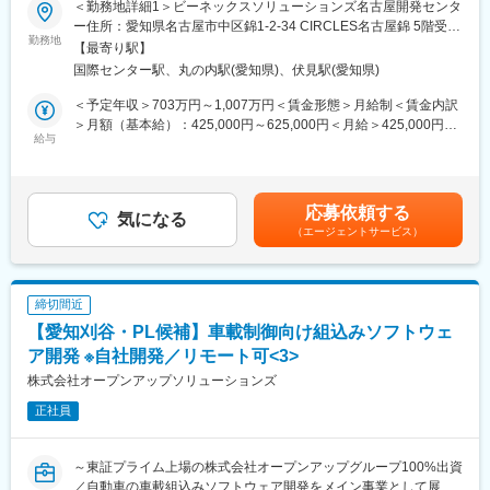
■主なツール：
＜勤務地詳細1＞ビーネックスソリューションズ名古屋開発センタ
■仕事内容
OS：Windows
ー住所：愛知県名古屋市中区錦1-2-34 CIRCLES名古屋錦 5階受動
開発メンバーとして車載制御ソフトウェアの機能開発業務を担当
勤務地
言語：C言語
喫煙対策：屋内全面禁煙＜勤務地詳細2＞名古屋市内の顧客先住
【最寄り駅】
いただきます。
ツール：CANoeなど
所：愛知県名古屋市 受動喫煙対策：屋内全面禁煙変更の範囲：会
国際センター駅、丸の内駅(愛知県)、伏見駅(愛知県)
その他：AUTOSAR CP（DaVinci）、機能安全（26262）、A-
社の定める事業所（リモートワーク含む）
■プロジェクト例
SPICE、Simulink
＜予定年収＞703万円～1,007万円＜賃金形態＞月給制＜賃金内訳
主な業務内容は以下の通りです。
＞月額（基本給）：425,000円～625,000円＜月給＞425,000円～
・AUTOSAR仕様に基づくソフトウェア設計および開発
給与
■当社の魅力：
625,000円＜昇給有無＞有＜残業手当＞有＜給与補足＞※上記年収
・マイコンハードウェアドライバの開発
東証プライム上場グループに所属する当社は、安定した経営基盤
は、平均残業時間15.1hの残業手当を含んだ場合です。【昇給】年
・CANなどの車載ネットワーク向けソフトウェアの開発
を持ちながら、幅広い技術領域で開発をリードし、エンジニアが
1回（4月）【賞与】年2回（6月・12月）賃金はあくまでも目安の
・故障診断（ダイアグ）機能やフェールセーフ機能の設計・実装
成長できる環境と働きやすさを両立する独立系SIerです。
金額であり、選考を通じて上下する可能性があります。月給(月額)
応募依頼する
・変速制御に関わる制御ソフトウェアの開発
気になる
は固定手当を含めた表記です。
（エージェントサービス）
・ISO／SAE規格に準拠した診断通信ソフトウェアの開発
◎成長できる開発環境
・別マイコンへのマイコンポーディング
当社は大手自動車部品メーカーを主要顧客とし、幅広い領域で技
・製品ソフトへのインテグレーション
術面において開発をリードしており、チームで技術課題を解決し
・その他車載制御向け組込みソフトウェア開発 等
ながら、要件定義から設計・実装まで一貫した開発を行うため、
締切間近
※選考を通じて適切なプロジェクトを選出させていただきます
豊富な開発経験を通じてスキルを磨くことができます。さらに、
【愛知刈谷・PL候補】車載制御向け組込みソフトウェ
定期的なフィードバックを通じて成長をサポートします。
■担当工程
ア開発 ※自社開発／リモート可<3>
・プロジェクトの推進及び、要員、品質、課題、リスク管理を担
◎社風
株式会社オープンアップソリューションズ
当
当社では、エンジニアが働きやすく、開発に専念できる環境を整
正社員
えています。トップダウンではなく、上下関係にとらわれずに役
■PM業務
割を重視し、互いを尊重しながら協力して業務を進めます。ま
・10～30名程度のチームメンバーを配下に、プロジェクト進捗の
た、良い製品を生み出すために、上司・部下の間でも相談し合え
～東証プライム上場の株式会社オープンアップグループ100%出資
管理
る風通しの良さを重視しています。
／自動車の車載組込みソフトウェア開発をメイン事業として展開