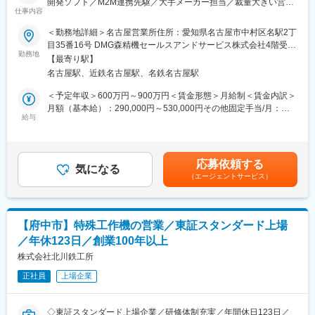
開発ソフト／M2M連携先駆／大手メーカー担当／裁量大きい営業
メンバー：50代1名、40代1名、30代2名
仕事内容
／技術理解を活かす／少数精鋭環境
＜勤務地詳細＞名古屋営業所住所：愛知県名古屋市中村区名駅2丁
◇既存社員の経歴：
■業務内容：
目35番16号 DMG森精機セールスアンドサービス株式会社4階受動
自動車関連メーカー、電子部品関連メーカー、半導体・電子デバ
・代理店、マウンタメーカーとの関係構築と強化
勤務地
喫煙対策：屋内全面禁煙変更の範囲：会社の定める事業所（リモ
イス製造装置関連メーカー、電子材料メーカーなど様々。
【最寄り駅】
・営業戦略の策定と販売計画への落とし込み、実行
ートワーク含む）
名古屋駅、近鉄名古屋駅、名鉄名古屋駅
・社内他組織との連携 など
＜予定年収＞600万円～900万円＜賃金形態＞月給制＜賃金内訳＞
◇環境特性
■当社製品（電子基板検査装置）について：
月額（基本給）：290,000円～530,000円その他固定手当/月：
・外資系らしい成果重視の文化と、フラットなコミュニケーショ
一例として、プリント基板のはんだ付けや部品が正確に取り付け
給与
10,000円＜月給＞300,000円～540,000円＜昇給有無＞有＜残業手
ン環境(極端なアップorアウトのような文化ではなく、日本的な雇
られているかを、検査生産ラインの中でリアルタイムに判定・検
当＞有＜給与補足＞■昇給：年1回■賞与：年2回（3月、9月）
用慣行とのいい所取りです)
査をする機能をもつ装置です。
2025年支給実績4.6か月※2026年4月より給与改定が行われ、賞与
・残業少なめ（朝9時頃に出社し、18時時まで残ることはほとん
は年1回（3月）に変更となります。■その他固定手当：食事補助
どありません）、年間休日125日・土日祝休み・退職金制度あり
応募依頼する
■営業スタイル：
気になる
手当（10,000円／月）賃金はあくまでも目安の金額であり、選考
など、長期就業しやすい安定基盤。休日出勤もほとんどございま
（エージェントサービス）
・外勤・直行直帰メイン。※オフィス1階のデモ機を使用するな
を通じて上下する可能性があります。月給(月額)は固定手当を含め
せん。
ど、オフィス出社の機会もございます。
た表記です。
・既存：新規＝7：3。新規は展示会や既存顧客からの紹介など反
響営業が中心。
◇当社の特徴：
【府中市】特殊工作機の営業／東証スタンダード上場
・予算達成は賞与へ反映。MBOシートを用い半期ごとに個人の目
当社は世界60カ国にネットワークを持つ接着、コーティング等に
／年休123日／創業100年以上
標予算を設定します。
関連する産業機械で世界的リーディングカンパニーの米国ノード
・担当社数：20～30社
株式会社北川鉄工所
ソン・コーポレーションの日本法人です。
※イメージ：短期の受注活動（商談中）5社、受注後の立ち上げ対
塗装という工程は世の中の全製品に施されており、会社の安定性
正社員
上場企業
応5社、導入後のアフターフォロー、リピート獲得 10社、潜在
も高いです。世界シェア90％以上、国内でも1万5000の同社製品
的なポテンシャル発掘10～20社
ユニットが稼働と、市場での信頼感も圧倒的に高く、顧客の生産
・残業時間：~20h程度。大手の顧客が多く、顧客の稼働時間に合
ラインに組み込まれていることが大半です。その高い製品力を背
◇東証スタンダード上場企業／研修体制充実／年間休日123日／