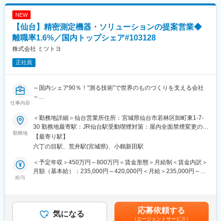
・既存顧客へのルート営業中心(他社からの切り替え提案などで新
くりに貢献する企業」を目指しています
NEW
規発生)
◆「健康経営優良法人2025（大規模法人部門）」に４年連続で認
・技術部門と連携し、用途や課題に応じた製品選定・カスタマイ
【仙台】精密測定機器・ソリューションの提案営業◆
定
ズ提案
◆自己資本比率80％強。2022年→2025年で売上高は130％成長。
離職率1.6%／国内トップシェア#103128
・見積・納期調整、納入・アフターフォローまで一貫対応
経常利益も10％強(製造業平均5%)と利益率も高く、三方良しの理
株式会社 ミツトヨ
念もあり、社員への給与・賞与への還元にも繋がっております。
■担当製品に関して
◆計量包装業界において、国内No.1、世界No.2の売上高
正社員
主要な取引先は、半導体、自動車、電機、食品、医療、工作機械
などのメーカで工場における自動化や、医療機器、半導体製造装
変更の範囲：会社の定める業務
置の自動検査など、様々な分野で利用されています。
～国内シェア90％！“測る技術”で世界のものづくりを支える会社
https://www.smcworld.com/webcatalog/ja-jp/
～
仕事内容
～高い技術力×安定基盤で、提案のしやすさも抜群～
■当社の特徴
～働きやすさが評価された、ワークライフバランス重視の環境で
＜勤務地詳細＞仙台営業所住所：宮城県仙台市若林区卸町東1-7-
ユーザーニーズに合わせた提案力とニーズに合わせたカスタマイ
す～
30 勤務地最寄駅：JR仙台駅受動喫煙対策：屋内全面禁煙変更の範
ズに対応できる技術力があります。また、世界約80の国と地域、
勤務地
囲：会社の定める事業所（リモートワーク含む）
【最寄り駅】
約500の営業拠点、約30の国と地域に工場がありグローバルに展
■概要：
六丁の目駅、荒井駅(宮城県)、小鶴新田駅
開しております。主力製品である空気圧制御機器において国内シ
5,500種類以上に及ぶミツトヨ製品のうち特に機器商品（三次元測
ェア6０%超、世界シェア35%超とトップシェアを誇ります。経営
定機、画像測定機、形状測定機、試験機器等）を中心とした提案
＜予定年収＞450万円～800万円＜賃金形態＞月給制＜賃金内訳＞
目標である売上高1兆円を達成するため、国内外に積極的な投資を
型営業をお任せします。
月額（基本給）：235,000円～420,000円＜月給＞235,000円～
行っています。事業継続性（BCP）の強化に力を入れており、半
給与
420,000円＜昇給有無＞有＜残業手当＞有＜給与補足＞※ご経験と
導体や自動車業界向けの製品に強みがあり、FA（ファクトリーオ
特に、
採用ポジションにより決定いたします。上記はあくまで参考で
ートメーション）業界を牽引し、世界中の産業の自動化・省力化
・お客様の精密測定に関する課題解決
す。■昇給：年1回（4月）■賞与：年2回（6月、12月）■非管理職
を支えています。
・自社技術を応用したモノづくり現場の工程改善、測定データの
の場合は残業代別途支給賃金はあくまでも目安の金額であり、選
応募依頼する
活用に関する提案
気になる
考を通じて上下する可能性があります。月給(月額)は固定手当を含
変更の範囲：会社の定める業務
（エージェントサービス）
・モノづくり現場における自動化/省人化に向けた測定ソリューシ