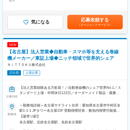
給与
400,000円＜昇給有無＞有＜残業手当＞有＜給与補足＞※給与は前
ムを提案します。
職・スキル・経験を考慮します。賃金はあくまでも目安の金額で
単なる製品販売ではなく、技術部門とも連携しながら顧客の要望
あり、選考を通じて上下する可能性があります。月給(月額)は固定
を形にしていくため、最先端のモノづくりを支えるやりがいを実
手当を含めた表記です。
応募依頼する
感できる仕事です。
気になる
（エージェントサービス）
■このポジションの魅力
・世界シェアNo.1のブランド力
自動巻線機分野で世界トップシェアを誇り、海外20拠点超のグロ
NEW
ーバルネットワークを展開。高い知名度と実績を強みに、大手メ
【名古屋】法人営業◆自動車・スマホ等を支える巻線
ーカーの重要案件に携わることができます。
・提案営業の醍醐味を実感
機メーカー／東証上場◆ニッチ領域で世界的シェア
既製品を販売するカタログ営業ではなく、お客様ごとに最適な設
ＮＩＴＴＯＫＵ株式会社
備を構想・提案するスタイル。顧客の想いや自身のアイデアを設
正社員
上場企業
備に反映できるため、大きな達成感を得られます。
・プロジェクトリーダーとして活躍
案件創出から納品まで主体的に担当。営業職でありながらプロジ
【法人営業経験ある方歓迎！／自動巻線機のシェア世界No.1／ス
ェクト全体を牽引する立場として、高い裁量を持って仕事を進め
タンダード上場・年間休日122日／オーダーメイド製品・裁量権
られます。
仕事内容
やりがい◎】
・技術知識が身につく環境
巻線機だけでなく、搬送システム、コネクタ製造装置、R2R設備
＜勤務地詳細＞名古屋サテライト住所：愛知県名古屋市中村区名
■業務内容
など幅広いFA機器を取り扱います。営業力に加え、製造業・生産
駅1-1-1 JPタワー名古屋15F 受動喫煙対策：敷地内喫煙可能場所
自動巻線機分野で世界トップシェアを誇る当社にて、大手自動車
勤務地
設備に関する専門知識を習得し、市場価値を高められる環境で
あり変更の範囲：会社の定める事業所
【最寄り駅】
メーカー、家電メーカー、通信機器メーカー、電子部品メーカー
す。
名古屋駅、近鉄名古屋駅、名鉄名古屋駅
などへの法人営業をお任せします。
顧客への訪問・課題ヒアリングから、引合案件の創出、見積提