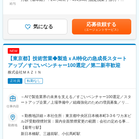
安定させます。また企業がデジタル化を進めるためのコンサルテ
年功序列ではないためスピード感をもってリーダーからマネージ
給与
85,911円～171,821円（固定残業時間45時間0分/月）超過した時
ィングも行い、生産性向上やコスト削減をサポートしています
ャーへ昇進/昇級が可能です。
間外労働の残業手当は追加支給＜月給＞333,334円～666,667円
営業のエキスパートになりたい方は、シニアアカウントセールス
（一律手当を含む）＜昇給有無＞有＜残業手当＞有＜給与補足＞※
採用背景
（管理職扱いになり大手企業を担当していただく）のキャリアパ
経験、スキル、年齢を考慮の上、当社規定により決定します。※年
製造業界は107兆円という巨大な市場規模であり、国際競争の激
応募依頼する
スもあります。
気になる
収構成：月給×12ヶ月※人事評価年2回、評価に応じて給与改定を
化や人手不足など深刻な課題を抱えており、デジタル活用による
（エージェントサービス）
行います。賃金はあくまでも目安の金額であり、選考を通じて上
業務効率化・生産性向上が求められています。当社では製造業の
■当社について
下する可能性があります。月給(月額)は固定手当を含めた表記で
課題解決に特化したソリューションを提供する企業です。ニーズ
当社はビジョンシステム、ビジョンソフトウェア、ビジョンセン
す。
が拡大しているための増員募集です
サなどのマシンビジョン（画像処理システム）の開発、製造、販
NEW
売、サポートを行っております。 40年以上にわたる企業の歴史の
業務内容
【東京都】技術営業◆製造ｘAI特化の急成長スタート
中で継続して成長しており、これまでに製造・物流業界を中心に
製造業向けAIソリューションサービスに関する提案営業を担当い
世界中に300万台近くが導入されています。無借金経営を続けて
アップ／すごいベンチャー100選定／第二新卒歓迎
ただきます
おり、毎年売上の15%を研究開発費に積極投資し、業界のリーダ
株式会社ＭＡＺＩＮ
・テレアポによるリード獲得（当社の製品を無料でお試しで導入
ーとして技術革新を牽引しています。
いただくためのアプローチのためアポ獲得率は高いです）
正社員
転勤なし
・商談・簡易テスト実施、レポート作成、お見積り作成～提案
変更の範囲：会社の定める業務
・受注、仕様検討、現場立ち上げ・実装
・既存顧客とのコミュニケーション、アフターフォロー
～AIで製造業界の未来を支える／すごいベンチャー100選定／スタ
ートアップ企業／上場準備中／組織強化のための増員募集／リモ
仕事内容
◇アプローチ開始から受注までは3ヶ月～半年程度の期間を要しま
ート可／第二新卒歓迎～
す
＜勤務地詳細＞本社住所：東京都中央区日本橋本町3-3-6 ワカ末ビ
受注後は当社のサービスを効果的にご利用いただくためのフォロ
■職務概要
ル2F受動喫煙対策：屋内全面禁煙変更の範囲：会社の定める事業
ーを行いグループ企業や地方の製造拠点でも導入いただけるよう
当社は「強い工場を造る」をミッションに掲げる、製造業×AI領域
勤務地
所（リモートワーク含む）
【最寄り駅】
深耕営業が重要なミッションとなります
のスタートアップです。今回ご入社いただく方には、工場の人手
新日本橋駅、三越前駅、小伝馬町駅
不足やDX化が進んでいなさそうな企業に対して、将来的なDX／