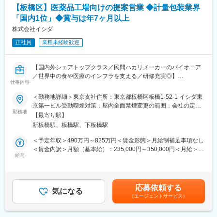
【板橋区】医薬品工場向けの提案営業 ◆計量包装業界
■組織構成
築
テクニカルソリューション部は約17名で、その中でもフィールド
「国内1位」◆賞与は年7ヶ月以上
サービスエンジニア、インハウスサービスエンジニア、プランナ
■当社について
株式会社イシダ
ーで構成されています。訪問スケジュールはプランナーが管理し
2024年2月に創業から3年11か月で上場した「モノづくりのあり方
ており、チームで協力しながら業務を進めています。
正社員
業種未経験歓迎
を変え、世界を変えていく」をミッションに、AI×IoTで「製造現
場のデファクトスタンダードの構築」を目指す会社です。
■働き方
【国内外シェアトップクラス／民間ハカリメーカーのパイオニア
自宅⇔顧客先の直行直帰中心。必要に応じてオフィス勤務とな
当社は製造現場の自動化及び省人化を支援するべく、自社開発の
／世界中の食や医療のインフラを支える／研修充実◎】
り、1日の訪問件数は1～2件程度となります。
AI技術を活用したソフトウェアプロダクト + ハードウェアの両軸
仕事内容
で工場ラインのインテグレーション提案を行い、工場現場実装を
■職務内容:
■ポジションの魅力
通じた課題解決型ソリューションを提供しています。
＜勤務地詳細＞東京支社住所：東京都板橋区板橋1-52-1 イシダ東
（1）医薬品業界を中心とする生産工場向けソリューション営業
◎世界トップレベルの技術を提案できる
京第一ビル受動喫煙対策：屋内全面禁煙変更の範囲：会社の定め
世界有数の産業用レーザメーカーとして高いブランド力を誇りま
勤務地
現在はAI外観検査事業およびコンサルティング事業を中心に事業
る事業所
【最寄り駅】
（2）既存顧客からの引き合いベースでの提案営業
す。競争力の高い製品を武器に営業活動が可能です。
拡大しており、今後も製造現場における様々な課題解決に向け
新板橋駅、板橋駅、下板橋駅
（新規顧客への提案活動も一定数ありますが、既存顧客も多く業
◎技術提案型営業として成長できる
た、自社製のAIソフトウェア×IoTによる新たなソリューション領
界知名度含め取引実績有ります）
顧客の課題を把握し、最適な加工方法や設備構成を提案するた
域へと事業を拡大していきます。
＜予定年収＞490万円～825万円＜賃金形態＞月給制補足事項なし
め、高度なソリューション営業スキルを身につけられます。
＜賃金内訳＞月額（基本給）：235,000円～350,000円＜月給＞
■営業スタイル
給与
変更の範囲：会社の定める全ての業務
235,000円～350,000円＜昇給有無＞有＜残業手当＞有＜給与補足
生産工場を中心に自社製品と他社製品（仕入品）を組み合わせた
変更の範囲：会社の定める業務
＞※上記想定年収は、残業20時間含み・賞与6か月想定※前職での
ソリューション提案を行います。社内・社外業務の比率は担当エ
経験・能力などを充分考慮の上、当社規程により決定します。■昇
リア・ユーザーにより異なりますが、営業車１台が与えられ、移
給：年1回（4月）■賞与：年3回（昨年実績7.5ヶ月分）■モデル年
応募依頼する
動手段は車がメインとなります。（担当ユーザーにより出張も有
気になる
収：・30歳：約700万円・40歳：約860万円※賞与7.5か月・残業
（エージェントサービス）
り）
30時間相当含み賃金はあくまでも目安の金額であり、選考を通じ
※基本的には直行・直帰です。
て上下する可能性があります。月給(月額)は固定手当を含めた表記