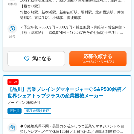
10-22 勤務地最寄駅：JR線／箱根ケ崎駅受動喫煙対策：屋内全面
■概要： 主に超音波技術を応用した計測機器の販売、販路開
勤務地
■キャリアステップ：
禁煙＜勤務地詳細2＞横浜事業所住所：神奈川県横浜市港北区新横
【最寄り駅】
拓/BtoBのみ を行って頂きます。 (超音波気体流量計、液体流量
まずは営業担当として複数のプロジェクトを担当していただきま
浜2-12-11 光正（こうせい）第三ビル4F勤務地最寄駅：JR横浜線
箱根ケ崎駅、新横浜駅、新御徒町駅、羽村駅、北新横浜駅、仲御
計、風向風速計等)
す。
／新横浜駅受動喫煙対策：敷地内全面禁煙＜勤務地詳細3＞御徒町
徒町駅、東福生駅、小机駅、御徒町駅
その後は、能力や適性に応じて、管理職への登用や、製作所営業
事務所住所：東京都台東区台東4-28-11 御徒町中央ビル6F勤務地
■詳細・特徴：
（通電・鎌電。管理職含む）等が考えられます。
最寄駅：都営大江戸線／新御徒町駅受動喫煙対策：敷地内喫煙可
＜予定年収＞650万円～800万円＜賃金形態＞月給制＜賃金内訳＞
・主なお取引先：半導体や医療機器メーカー、官公庁など
また、既に設置している海外拠点（英・ロンドン、星・シンガポ
能場所あり
月額（基本給）：353,874円～435,537円その他固定手当/月：
・今後民間FAでの売上UPを目指すため、関連商社等との関係性を
給与
ール、米・ワシントンD.C.）で勤務いただく可能性もあります
88,303円～108,681円＜月給＞442,177円～544,218円＜昇給有無
構築しユーザーダイレクトに攻略することを目座しています。、
＞有＜残業手当＞有＜給与補足＞■賞与：年2回（6月、12月）賃
能動営業が得意な方をお待ちしています！
■就業環境：
金はあくまでも目安の金額であり、選考を通じて上下する可能性
・入社後は1か月程度で担当製品の知識習得をしていただき、次に
・時間外就業：20～40時間/月
があります。月給(月額)は固定手当を含めた表記です。
応募依頼する
能動営業の手順・方法を習得いただきます。
気になる
・神奈川県、兵庫県の製造拠点等への転勤の可能性有
（エージェントサービス）
・単に製品を売るだけではなく、顧客からニーズを聞き出し、社
・在宅勤務可（平均週2日程度）
内の技術部門にフィードバックをしていきます。
変更の範囲：会社の定める業務
ただの伝達役ではなく、技術的な知識も必要になってきますが、
NEW
その分高い専門性が取得できます。
【品川】営業プレイングマネージャー◇S&P500銘柄／
※尚、採用段階では技術的な知識は求めていません。入社後の研修
でフォローします。
世界シェアトップクラスの産業機械メーカー
ノードソン 株式会社
■配属先の組織構成： 20名在籍
正社員
業種未経験歓迎
■働き方： 民間FA、特に自動車・鉄鋼関連企業への直接営業を担
当していただきます。 まずは電話で訪問のアポイントメントを取
◆◇経験業界不問・英語力を活かしつつ営業でマネジメントを目
っていただき、1日に5件程度の直接営業(新規取引先含)を目標と
指したい方へ／年間休日125日／土日祝休み／退職金制度有◇◆
していただきます。