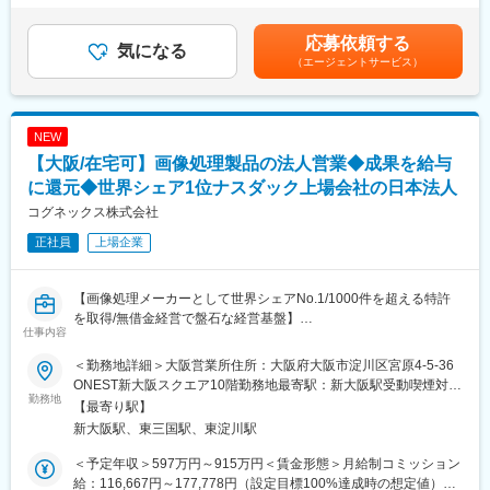
い柔軟性を備えています。また、移設・拡張・縮小も容易なた
世界シェアトップクラスの計測器・品質検査装置メーカーです。
円（12分割）（一律手当を含む）＜昇給有無＞有＜残業手当＞有
め、中長期的な事業リスクに配慮した投資判断が可能です。
「はかる」技術を基盤とし、世界中の通信事業者や電子・電気機
＜給与補足＞・上記年収はあくまでも想定となります。・選考を
応募依頼する
・高パフォーマンス：高度な群制御AIと、業界最薄クラスの小型
気になる
器メーカー、食品メーカー等に対して、通信や食品、医薬品等の
通じてご経験とスキルを踏まえ決定します。賃金はあくまでも目
（エージェントサービス）
ロボットによって垂直方向の空間を最大限に活用し、最大10倍の
安心安全を支え、日々の生活の「当たり前」を当社製品が支えて
安の金額であり、選考を通じて上下する可能性があります。月給
生産性と2.5倍の保管効率を実現します。
います。「はかる」技術の最先端を常にリードし、抜群の開発＆
(月額)は固定手当を含めた表記です。
・受賞実績：こうした革新性が高く評価され、2024年度グッドデ
サポート体制を築いているのが強みです。国内外に事業展開しな
ザイン賞金賞（ベスト100）を受賞しています。
がら、進化を続ける情報通信の分野で、各種通信システムやサー
NEW
ビス・アプリケーションの開発、品質保証に欠かせない計測器や
【大阪/在宅可】画像処理製品の法人営業◆成果を給与
■役割：
食品・医薬品用異物検出機や重量選別機、遠隔監視制御システ
これらを武器に、顧客の複雑な物流・経営課題を深く分析し、高
に還元◆世界シェア1位ナスダック上場会社の日本法人
ム、帯域制御装置などを提供。幅広い分野で、安全・安心で快適
度な群制御AIと柔軟な構造設計（アンカーレス、モジュラー構
な社会づくりを支えています。
コグネックス株式会社
造）を最大限に活かしたデータドリブンな提案を行います。その
正社員
上場企業
結果として、顧客の業務効率化や空間活用を大幅に向上させる、
変更の範囲：会社の定める業務
非常に重要な役割を担います。
【画像処理メーカーとして世界シェアNo.1/1000件を超える特許
お客様に投資対効果を十分に理解していただき、不安を払拭し、
を取得/無借金経営で盤石な経営基盤】
確実な成功へと導くためには、高精度なシミュレーション技術を
仕事内容
駆使した提案力が欠かせません。多様な業界の物流現場に関わり
■職務内容
ながら専門性を高めると同時に、社会全体に対して持続可能な価
＜勤務地詳細＞大阪営業所住所：大阪府大阪市淀川区宮原4-5-36
自社製品の導入に伴う営業活動を行っていただきます。
値を提供できるポジションです。
ONEST新大阪スクエア10階勤務地最寄駅：新大阪駅受動喫煙対
勤務地
策：屋内全面禁煙変更の範囲：会社の定める事業所
【最寄り駅】
■営業スタイル
■職務内容
新大阪駅、東三国駅、東淀川駅
・担当顧客に対して提案型営業を行います（社用車を使用）
・ソリューション提案・設計（データドリブンな導入計画）
採用実績がない顧客に対しても説得していく根気強さや自身の活
・導入支援・プロジェクト推進
＜予定年収＞597万円～915万円＜賃金形態＞月給制コミッション
動を通してお客様を動かすことが必要です。
・現場への技術・安全面の橋渡し
給：116,667円～177,778円（設定目標100%達成時の想定値）＜