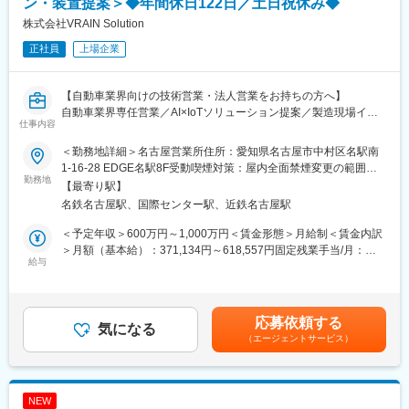
ン・装置提案＞◆年間休日122日／土日祝休み◆
・出張あり（国内中心ですが将来的に海外出張の可能性もあり※現
テスト結果の分析および再提案
株式会社VRAIN Solution
地法人あり）
＜プロジェクト推進＞
・タブレット支給で外出先でも業務可能
見積作成
正社員
上場企業
・月平均残業：約30時間
契約交渉
受注管理
変更の範囲：会社の定める業務
納入調整
【自動車業界向けの技術営業・法人営業をお持ちの方へ】
導入後フォロー
自動車業界専任営業／AI×IoTソリューション提案／製造現場イン
仕事内容
＜社内・海外連携＞
テグレーター／外観検査AIプロダクト／工場ラインの課題解決／
営業技術部門との協業
ハード×ソフト一体提案／大手メーカー実績／グロース上場
＜勤務地詳細＞名古屋営業所住所：愛知県名古屋市中村区名駅南
テクニカルソリューション部門との連携
■仕事内容
1-16-28 EDGE名駅8F受動喫煙対策：屋内全面禁煙変更の範囲：
オペレーション部門との調整
自動車メーカーおよび自動車部品メーカーを対象とした法人営業
勤務地
会社の定める事業所
【最寄り駅】
ドイツ本社・ポーランド工場との技術確認
を担当いただきます。
名鉄名古屋駅、国際センター駅、近鉄名古屋駅
AI検査装置、IoTシステム、画像処理ソリューションなど、当社の
全プロダクトを活用し、自動車の生産ラインにおける課題解決を
＜予定年収＞600万円～1,000万円＜賃金形態＞月給制＜賃金内訳
■取り扱い製品
提案するポジションです。新規顧客開拓から既存顧客のフォロ
＞月額（基本給）：371,134円～618,557円固定残業手当/月：
ディスクレーザ、ファイバレーザ、パルスレーザ、レーザ加工シ
ー、社内の技術部門と連携したソリューション提案まで、幅広い
給与
128,866円～214,777円（固定残業時間45時間0分/月）超過した時
ステム、周辺自動化設備。提案金額は数千万円～数億円規模とな
営業活動をお任せします。
間外労働の残業手当は追加支給＜月給＞500,000円～833,334円
るケースもあります。
（一律手当を含む）＜昇給有無＞有＜残業手当＞有＜給与補足＞※
■主な業務内容
経験、スキル、年齢を考慮の上、当社規定により決定します。※年
応募依頼する
■組織構成
・自動車メーカーおよび自動車部品メーカー向けのアカウント担
気になる
収構成は、月給×12ヶ月となります。■人事評価：年2回※評価に応
レーザ事業部は営業部、営業技術部、テクニカルソリューション
（エージェントサービス）
当としての深耕営業
じて給与改定を実施賃金はあくまでも目安の金額であり、選考を
部、オペレーション部で構成されています。中でも営業部は、10
・当社のAI外観検査の技術提案
通じて上下する可能性があります。月給(月額)は固定手当を含めた
名程度で構成されており、ベテラン社員が多く在籍しておりま
・アポ取り、商談、提案書作成、技術検証、見積作成、契約締
表記です。
す。
結、納品までの営業プロセス全般
NEW
・導入後のフォローアップ、追加提案、長期的なリレーション構