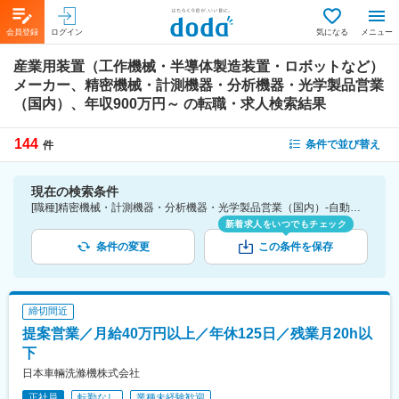
会員登録
ログイン
気になる
メニュー
産業用装置（工作機械・半導体製造装置・ロボットなど）
メーカー、精密機械・計測機器・分析機器・光学製品営業
（国内）、年収900万円～
の転職・求人検索結果
144
条件で並び替え
件
現在の検索条件
[職種]精密機械・計測機器・分析機器・光学製品営業（国内）-自動車・装置・機械製品営業 [業種]産業用装置（工作機械・半導体製造装置・ロボットなど）メーカー-メーカー（機械・電気）業界 [年収]900万円～
新着求人をいつでもチェック
条件の変更
この条件を保存
締切間近
提案営業／月給40万円以上／年休125日／残業月20h以
下
日本車輛洗滌機株式会社
正社員
転勤なし
業種未経験歓迎