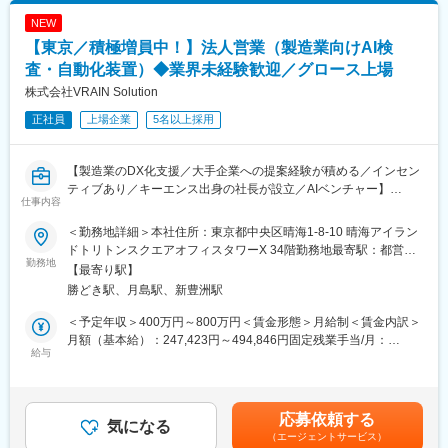
NEW
【東京／積極増員中！】法人営業（製造業向けAI検
査・自動化装置）◆業界未経験歓迎／グロース上場
株式会社VRAIN Solution
正社員
上場企業
5名以上採用
【製造業のDX化支援／大手企業への提案経験が積める／インセン
ティブあり／キーエンス出身の社長が設立／AIベンチャー】
仕事内容
■仕事内容
＜勤務地詳細＞本社住所：東京都中央区晴海1-8-10 晴海アイラン
当社が開発・提供するAI検査装置や自動化設備の装置提案営業を
ドトリトンスクエアオフィスタワーX 34階勤務地最寄駅：都営大
お任せします。単なるプロダクトの提供ではなく、顧客の生産課
勤務地
江戸線／勝どき駅受動喫煙対策：屋内全面禁煙変更の範囲：会社
【最寄り駅】
題を深く理解した上で、ソリューション型の提案を行う営業スタ
の定める事業所
勝どき駅、月島駅、新豊洲駅
イルです。
新規開拓営業として担当エリアを持ち、クライアントの課題ヒア
＜予定年収＞400万円～800万円＜賃金形態＞月給制＜賃金内訳＞
リングから技術検証業務、外観検査装置の顧客最適化した提案か
月額（基本給）：247,423円～494,846円固定残業手当/月：
ら導入までをリードしていただきます。
給与
85,911円～171,821円（固定残業時間45時間0分/月）超過した時
間外労働の残業手当は追加支給＜月給＞333,334円～666,667円
■主な業務内容
（一律手当を含む）＜昇給有無＞有＜残業手当＞有＜給与補足＞※
・製造業（自動車、食品、電子部品など）へのAI外観検査装置の
経験、スキル、年齢を考慮の上、当社規定により決定します。※年
応募依頼する
法人提案営業
気になる
収構成は、月給×12ヶ月となります。■人事評価：年2回※評価に応
（エージェントサービス）
・顧客の課題ヒアリングおよび最適なAIカメラ、装置・システム
じて給与改定を実施賃金はあくまでも目安の金額であり、選考を