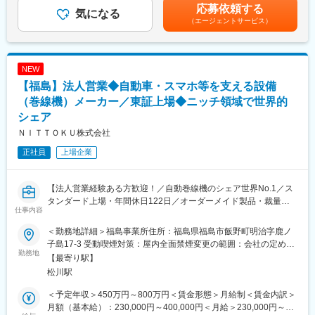
の場合は残業代別途支給賃金はあくまでも目安の金額であり、選
応募依頼する
ョンの提案
気になる
考を通じて上下する可能性があります。月給(月額)は固定手当を含
（エージェントサービス）
など、測定技術を応用し、お客様の抱える生産課題解決を担って
めた表記です。
いただく事を想定しています。
■当社の特徴：
NEW
・5,500種類以上の製品ラインナップで、"測る"分野において高い
【福島】法人営業◆自動車・スマホ等を支える設備
総合力であらゆる角度からソリューションを提供
・業界シェア世界30%、国内50%、測定工具製品国内シェア
（巻線機）メーカー／東証上場◆ニッチ領域で世界的
90%！
シェア
・世界30ヶ国に拠点展開するグローバル企業（1963年から海外展
ＮＩＴＴＯＫＵ株式会社
開）
・幅広く高度なキーテクノロジーを自社で保有
正社員
上場企業
・研究開発／製造／販売／サービスからリリースまで社内一貫体
制
【法人営業経験ある方歓迎！／自動巻線機のシェア世界No.1／ス
■数字で見るミツトヨ：
タンダード上場・年間休日122日／オーダーメイド製品・裁量権
仕事内容
・従業員数：5,862名
やりがい◎】
・新卒／キャリア入社比率：新卒58%／キャリア42%
＜勤務地詳細＞福島事業所住所：福島県福島市飯野町明治字鹿ノ
・平均勤続年数：男性15.1年／女性14.9年
■業務内容
子島17-3 受動喫煙対策：屋内全面禁煙変更の範囲：会社の定める
・離職率：2.3%
自動巻線機分野で世界トップシェアを誇る当社にて、大手自動車
勤務地
事業所
【最寄り駅】
・有給休暇平均取得日数：12.6日
メーカー、家電メーカー、通信機器メーカー、電子部品メーカー
松川駅
・育休取得率：男性65％、女性100％
などへの法人営業をお任せします。
顧客への訪問・課題ヒアリングから、引合案件の創出、見積提
＜予定年収＞450万円～800万円＜賃金形態＞月給制＜賃金内訳＞
変更の範囲：会社の定める業務
案、受注、設備納品まで一貫して担当。製品はすべてオーダーメ
月額（基本給）：230,000円～400,000円＜月給＞230,000円～
イドのため、顧客ごとの課題や生産体制に合わせた最適なシステ