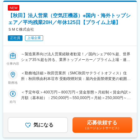
です。
■顧客
NEW
医薬品メーカーを中心に広く生産工場を担当
【秋田】法人営業（空気圧機器）※国内・海外トップシ
■取扱い商材
ェア／平均残業20H／年休125日【プライム上場】
「錠剤計数機」や「X線異物検査装置」など医薬品生産に必要な設
ＳＭＣ株式会社
備を軸とする計量・包装・検査ライン製品全般
正社員
上場企業
■このポジションの魅力点：
医薬品の安全性と品質を支える設備提案を通じて、社会的意義の
～製造業界向け法人営業経験者歓迎！／国内シェア60％超、世界
高いフィールドでキャリアを築けます。計数・包装・検査といっ
シェア35％超を誇る、業界トップメーカー／プライム上場・連結
た一連の工程を理解し、機械仕様に踏み込んだ高度な技術提案力
仕事内容
売上約8,000億円・自己資本比率約90％安定経営・連結売上高1兆
を身につけられることが特徴です。
円に向け投資加速～
さらに、バリデーションやGMPなど医薬品業界特有の専門知識も
＜勤務地詳細＞秋田営業所（SMC秋田サテライトオフィス）住
習得でき、プロフェッショナルとしての価値が大幅に向上しま
所：秋田県由利本荘市 受動喫煙対策：屋内全面禁煙変更の範囲：
■概要：
勤務地
す。
会社の定める事業所
FA・自動化に不可欠な空気圧機器で世界シェア１位を誇っている
既存顧客が中心のため、信頼関係を深めながら裁量を持って提案
＜予定年収＞400万円～800万円＜賃金形態＞月給制＜賃金内訳＞
当社にて、空気圧機器や電動機器をはじめとした自動制御機器及
できる環境も魅力のひとつ。将来的には、大型案件のリードや新
月額（基本給）：250,000円～550,000円＜月給＞250,000円～
び周辺機器の法人営業をお任せします。空圧機器における世界的
規領域での提案など、より高いレベルのチャレンジにも取り組め
給与
550,000円＜昇給有無＞有＜残業手当＞有＜給与補足＞■経歴、経
リーディングカンパニーである当社にて、製造業全体の自動化を
ます。
験等を考慮して当社基準より決定します。■ジョブ型人事制度へ移
支える製品群を背景に、課題解決型の法人営業を通じて顧客の生
行を進めております。賃金はあくまでも目安の金額であり、選考
産性向上・省エネ・品質改善に貢献いただきます。
■当社特徴・魅力：
を通じて上下する可能性があります。月給(月額)は固定手当を含め
応募依頼する
◆1893年に民間初の「はかり」メーカーとして創業して以来、黒
気になる
た表記です。
■業務詳細：
字経営。
（エージェントサービス）
・自社製品(空圧制御機器、流体制御機器、電動アクチュエータ、
◆「三方良し」を企業理念として、「社員と会社が一体となって
無線機器等)の提案営業
成長・発展し、お客様に満足をもたらし信頼され、豊かな社会づ