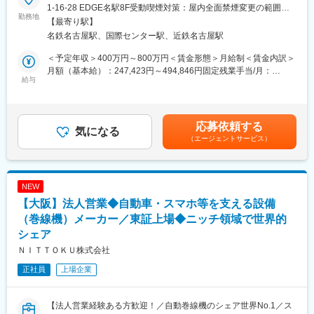
【製造業向けの法人営業経験をお持ちの方へ】
現在はAI外観検査事業およびコンサルティング事業を中心に事業
1-16-28 EDGE名駅8F受動喫煙対策：屋内全面禁煙変更の範囲：
勤務地
拡大しており、今後も製造現場における様々な課題解決に向け
会社の定める事業所
【最寄り駅】
■仕事内容
た、自社製のAIソフトウェア×IoTによる新たなソリューション領
名鉄名古屋駅、国際センター駅、近鉄名古屋駅
当社が開発・提供するAI検査装置や自動化設備の装置提案営業を
域へと事業を拡大していきます。
お任せします。
＜予定年収＞400万円～800万円＜賃金形態＞月給制＜賃金内訳＞
単なるプロダクトの提供ではなく、顧客の生産課題を深く理解し
変更の範囲：会社の定める全ての業務
月額（基本給）：247,423円～494,846円固定残業手当/月：
た上で、ソリューション型の提案を行う営業スタイルです。
給与
85,911円～171,821円（固定残業時間45時間0分/月）超過した時
新規開拓営業として担当エリアを持ち、クライアントの課題のヒ
間外労働の残業手当は追加支給＜月給＞333,334円～666,667円
アリングから技術検証業務、外観検査装置の顧客に最適化した提
（一律手当を含む）＜昇給有無＞有＜残業手当＞有＜給与補足＞※
案から導入までをリードしていただきます。
経験、スキル、年齢を考慮の上、当社規定により決定します。※年
応募依頼する
気になる
収構成は、月給×12ヶ月となります。■人事評価：年2回※評価に応
（エージェントサービス）
■主な業務内容
じて給与改定を実施賃金はあくまでも目安の金額であり、選考を
・製造業（自動車、食品、電子部品など）へのAI外観検査装置の
通じて上下する可能性があります。月給(月額)は固定手当を含めた
法人提案営業
表記です。
・顧客の課題ヒアリングおよび最適なAIカメラ、装置・システム
NEW
の技術営業
【大阪】法人営業◆自動車・スマホ等を支える設備
・担当エリアの架電から商談、技術検証、装置構想企画、提案資
料・見積作成、クロージング
（巻線機）メーカー／東証上場◆ニッチ領域で世界的
・受注後は納品前後のカスタマーサポート業務
シェア
ＮＩＴＴＯＫＵ株式会社
■当社について
2024年2月に創業から3年11か月で上場した「モノづくりのあり方
正社員
上場企業
を変え、世界を変えていく」をミッションに、AI×IoTで「製造現
場のデファクトスタンダードの構築」を目指す会社です。
【法人営業経験ある方歓迎！／自動巻線機のシェア世界No.1／ス