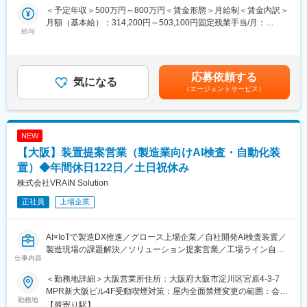
商材について
AI活用までを見据えた高付加価値なソリューションを提案してい
＜予定年収＞500万円～800万円＜賃金形態＞月給制＜賃金内訳＞
◇Phoenix（フェニックス）:不良品の判断、検査を行い製造業の
ただきます。
月額（基本給）：314,200円～503,100円固定残業手当/月：
検査工程を支援するシステムです。人件費や工数を削減します
給与
101,800円～162,900円（固定残業時間45時間0分/月）超過した時
■組織構成
間外労働の残業手当は追加支給＜月給＞416,000円～666,000円
当ポジションの魅力
営業専任担当は現在1名です。(30代男性)
（一律手当を含む）＜昇給有無＞有＜残業手当＞有＜給与補足＞※
・キーエンス出身の代表の下、優秀なメンバーと切磋琢磨しなが
年収はスキルと経験により変動します■給与補足：・固定残業代：
応募依頼する
ら圧倒的な成長環境を目指せる環境です
■業務内容
気になる
45時間分を含みます・月給制：年収の12分割した金額と月給とし
・当社は設立4年で上場いたしました。製造業界は107 兆円という
（エージェントサービス）
◎新規開拓／ソリューション提案
て支給します■賞与：業績と評価に応じて支給する場合があります
巨大な市場規模で労働人口が減少している現代では生産性向上・
・ターゲット選定： 支援先の対象顧客層を分析しアプローチリス
■昇給：年1～2回（評価に応じて定められます）賃金はあくまで
コスト効率化に繋がるデジタル投資は高い水準が見込まれており
トを作成
も目安の金額であり、選考を通じて上下する可能性があります。
DXのニーズが非常に高まっています
・新規アプローチ： テレアポや展示会フォロー等を通じ、生産技
月給(月額)は固定手当を含めた表記です。
NEW
・20代の若手でも年収1000万以上が見込める環境です。リード獲
術部門や設計部門の責任者へ直接アプローチし商談獲得
【大阪】装置提案営業（製造業向けAI検査・自動化装
得からクロージングまで一気通貫で対応することや課題に合わせ
※展示会で交流した顧客が多く、全体の8割が既存や紹介の依頼で
たコンサルティング提案であるため営業スキルが身につきます
す。見込み顧客に効率的にアプローチいただきます。
置）◆年間休日122日／土日祝休み
・課題の特定： 現場の設計リソースの逼迫など、潜在的なボトル
株式会社VRAIN Solution
変更の範囲：会社の定める業務
ネックをヒアリングにより抽出
正社員
上場企業
◎設備販売（ユーザー様向け）
・仕様検討／構想提案： 顧客の要求に対し、社内エンジニアと連
携して設備のコンセプト立案や仕様の策定
AI×IoTで製造DX推進／グロース上場企業／自社開発AI検査装置／
・プロジェクトマネジメント：設計から立ち上げまで、各工程の
製造現場の課題解決／ソリューション提案営業／工場ライン自動
進捗管理と顧客窓口を担当
仕事内容
化／大手メーカー取引実績／新規開拓の裁量大／事業拡大フェー
・次世代化の提案： 設備納品に留まらず、将来的なデータ取得や
ズで成長機会豊富
AI活用を見据えたハードウェア構成の提案
＜勤務地詳細＞大阪営業所住所：大阪府大阪市淀川区宮原4-3-7
◎設計BPO（ビルダー様向け）
MPR新大阪ビル4F受動喫煙対策：屋内全面禁煙変更の範囲：会社
■業務内容
勤務地
・設計ニーズの具体化： 機械・電気・制御・ソフトのどの領域で
の定める事業所
【最寄り駅】