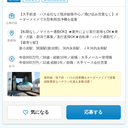
【大手鉄道・バス会社など既存顧客中心／飛び込み営業なし】オ
ーダーメイドで大型車両洗浄機を提案
仕事内容
【転勤なし／マイカー通勤OK】★案件により直行直帰もOK★東
京・大阪・新潟で募集／直行直帰OK★自転車・バイク通勤可／車
勤務地
応相談■本社／東京都江戸川区中央1-29-4└新小岩駅徒歩25分／自
【最寄り駅】
転車10分└バス新小21系統乗車6分「江戸川区役所前」下車徒歩6
新小岩駅、関屋駅(新潟県)、河内永和駅、ＪＲ河内永和駅
分■大阪支店／大阪府東大阪市高井田中1-12-5 Acht HIK 高井田2
A-03号室└ＪＲ河内永和駅徒歩9分■新潟営業所／新潟県新潟市中
年収800万円／38歳・経験10年／前職：大手メーカー管理職
央区文京町9-15└関谷駅徒歩10分※受動喫煙対策：あり
年収600万円／32歳 経験1年／前職：大手リース会社営業
給与
新幹線・地下鉄・バスの洗車機をオーダーメイドで提案
経験豊富なベテラン社員も多数活躍！
気になる
応募する