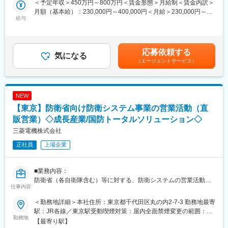
■会社について
＜予定年収＞450万円～800万円＜賃金形態＞月給制＜賃金内訳＞
案、受注、設備納品まで一貫して担当。製品はすべてオーダーメ
1972年創業。「自動巻線機システムのトップメーカー」として、
月額（基本給）：230,000円～400,000円＜月給＞230,000円～
イドのため、顧客ごとの課題や生産体制に合わせた最適なシステ
給与
スマートフォン、自動車、家電、時計、カメラなど、私たちの生
400,000円＜昇給有無＞有＜残業手当＞有＜給与補足＞※給与は前
ムを提案します。
活を支える製品の製造設備を世界中に提供しています。世界を代
職・スキル・経験を考慮します。賃金はあくまでも目安の金額で
単なる製品販売ではなく、技術部門とも連携しながら顧客の要望
表するメーカーの生産現場を支える、業界屈指のグローバル企業
あり、選考を通じて上下する可能性があります。月給(月額)は固定
を形にしていくため、最先端のモノづくりを支えるやりがいを実
です。
手当を含めた表記です。
応募依頼する
感できる仕事です。
気になる
（エージェントサービス）
変更の範囲：会社の定める業務
■このポジションの魅力
・世界シェアNo.1のブランド力
自動巻線機分野で世界トップシェアを誇り、海外20拠点超のグロ
NEW
ーバルネットワークを展開。高い知名度と実績を強みに、大手メ
【東京】防衛省向け防衛システム事業の営業活動（直
ーカーの重要案件に携わることができます。
・提案営業の醍醐味を実感
販営業）◇成長産業/国防トータルソリューション◇
既製品を販売するカタログ営業ではなく、お客様ごとに最適な設
三菱電機株式会社
備を構想・提案するスタイル。顧客の想いや自身のアイデアを設
正社員
上場企業
備に反映できるため、大きな達成感を得られます。
・プロジェクトリーダーとして活躍
案件創出から納品まで主体的に担当。営業職でありながらプロジ
■業務内容：
ェクト全体を牽引する立場として、高い裁量を持って仕事を進め
防衛省（各自衛隊含む）等に対する、防衛システムの営業活動
られます。
仕事内容
（直販営業）に従事していただきます。
・技術知識が身につく環境
＜具体的には＞
巻線機だけでなく、搬送システム、コネクタ製造装置、R2R設備
＜勤務地詳細＞本社住所：東京都千代田区丸の内2-7-3 勤務地最寄
・防衛省、国内外の防衛システムメーカ、商社等の社外機関/企業
など幅広いFA機器を取り扱います。営業力に加え、製造業・生産
駅：JR各線／東京駅受動喫煙対策：屋内全面禁煙変更の範囲：会
や、開発・製造を担う製作所の技術者と連携し、様々な製品の提
勤務地
設備に関する専門知識を習得し、市場価値を高められる環境で
社の定める事業所（リモートワーク含む）
【最寄り駅】
案活動から契約・納入、アフターサービスに関する各種調整・実
す。