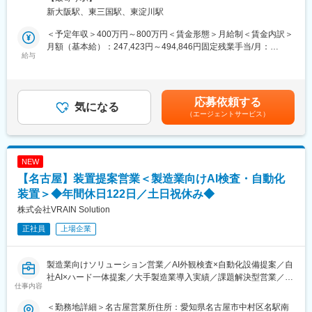
当社が開発・提供するAI検査装置や自動化設備の装置提案営業を
技術・リソースが不足しているかを技術的視点で深掘り
新大阪駅、東三国駅、東淀川駅
お任せします。単なるプロダクトの提供ではなく、顧客の生産課
・業務スコープの調整： パーツ設計から全体設計まで、顧客の状
題を深く理解した上で、ソリューション型の提案を行う営業スタ
況に合わせた最適な受託範囲の定義と契約締結
＜予定年収＞400万円～800万円＜賃金形態＞月給制＜賃金内訳＞
イルです。新規開拓営業として担当エリアを持ち、クライアント
・ブリッジマネジメント： 顧客の設計意図を正確に理解し、自社
月額（基本給）：247,423円～494,846円固定残業手当/月：
の課題のヒアリングから技術検証業務、外観検査装置の顧客に最
給与
の専門エンジニアへ橋渡しすることで、プロジェクトを円滑に進
85,911円～171,821円（固定残業時間45時間0分/月）超過した時
適化した提案から導入までをリードしていただきます。
行
間外労働の残業手当は追加支給＜月給＞333,334円～666,667円
＜主な業務内容＞
（一律手当を含む）＜昇給有無＞有＜残業手当＞有＜給与補足＞※
・製造業（自動車、食品、電子部品など）へのAI外観検査装置の
■ポジションの魅力
経験、スキル、年齢を考慮の上、当社規定により決定します。■人
応募依頼する
法人提案営業
気になる
・設備や設計など製造業の川上から関わることで、実用性の高い
事評価：年2回※評価に応じて給与改定を実施賃金はあくまでも目
（エージェントサービス）
・顧客の課題ヒアリングおよび最適なAIカメラ、装置・システム
AI／DXの土台を作ることができます。
安の金額であり、選考を通じて上下する可能性があります。月給
の技術営業
・営業としての交渉力だけでなく、社内のステークホルダーやパ
(月額)は固定手当を含めた表記です。
・担当エリアの架電から商談、技術検証、装置構想企画、提案資
ートナー企業も巻き込むPM経験を積むことが可能です。
料・見積作成、クロージング
・提案から立ち上げまで一気通貫で担うため、製造業という巨大
NEW
・受注後は納品前後のカスタマーサポート業務
産業における自分の介在価値を実感できます。
【名古屋】装置提案営業＜製造業向けAI検査・自動化
■当社について
装置＞◆年間休日122日／土日祝休み◆
変更の範囲：会社の定める業務
2024年2月に創業から3年11か月で上場した「モノづくりのあり方
株式会社VRAIN Solution
を変え、世界を変えていく」をミッションに、AI×IoTで「製造現
正社員
上場企業
場のデファクトスタンダードの構築」を目指す会社です。
当社は製造現場の自動化及び省人化を支援するべく、自社開発の
製造業向けソリューション営業／AI外観検査×自動化設備提案／自
AI技術を活用したソフトウェアプロダクト + ハードウェアの両軸
社AI×ハード一体提案／大手製造業導入実績／課題解決型営業／技
で工場ラインのインテグレーション提案を行い、工場現場実装を
仕事内容
術検証から導入まで伴走／FA・自動化領域／新規開拓の裁量／グ
通じた課題解決型ソリューションを提供しています。
ロース上場成長企業
＜勤務地詳細＞名古屋営業所住所：愛知県名古屋市中村区名駅南