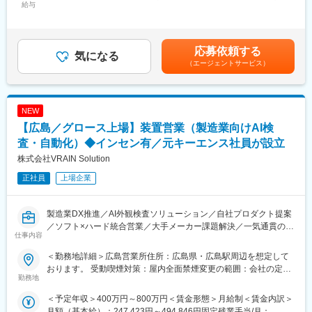
・新規営業について
給与
・チームの成長と知識共有
賃金内訳＞月額（基本給）：350,000円～533,334円固定残業手
インサイドセールス部隊からのアサインもあるため、飛び込みは
当/月：37,060円～56,470円（固定残業時間13時間0分/月）超過し
一切行いません。自身で過去のお客様データを見てテレアポ等で
■魅力ポイント
た時間外労働の残業手当は追加支給＜月給＞387,060円～589,804
アプローチすることが多いです。
先端テクノロジーによる自社開発製品
円（一律手当を含む）＜昇給有無＞有＜残業手当＞有＜給与補足
応募依頼する
・働き方
気になる
先進的なツールを使用した効率的な業務環境
＞■ご本人の関連知識や能力、ご経験、現在給与（手当てなど含め
（エージェントサービス）
お客様先工場等に訪問することが多いため、都度出張が発生する
多様な国籍（20ヶ国以上）の社員で構成されるグローバルな就労
た年収の合計）を考慮の上、当社採用時の職位と業務内容、及び
可能性があります。フルフレックス（コアタイムなし）や直行直
環境
期待通りの成果にもとづいた場合の報酬を個別に相談の上決定し
帰、在宅勤務（週2回程）も活用出来ますので、ご自身の営業計画
ます。■給与改定：年1回賃金はあくまでも目安の金額であり、選
によって柔軟な働き方が出来ます。営業活動は各々のスタイルに
変更の範囲：会社の定める業務
考を通じて上下する可能性があります。月給(月額)は固定手当を含
NEW
よって異なり、裁量をもって提案活動を行うことが可能です。
めた表記です。
【広島／グロース上場】装置営業（製造業向けAI検
■求める人物像
査・自動化）◆インセン有／元キーエンス社員が設立
・粘り強く顧客に対して提案活動を続けられる方
株式会社VRAIN Solution
・数字目標を達成する意欲の強い方（自身の成果が給与に還元さ
正社員
上場企業
れる環境を希望される方）
・自身でプロジェクトを推進していくことにやりがいを感じる方
製造業DX推進／AI外観検査ソリューション／自社プロダクト提案
■入社後の流れ
／ソフト×ハード統合営業／大手メーカー課題解決／一気通貫の提
東京本社にて入社1～2ヶ月程度研修を行い商材知識等を身につけ
仕事内容
案営業／グロース上場企業／キーエンス出身経営陣／高成長市場
て頂きます。その後は、配属勤務地にて先輩社員に同行してお客
でキャリア成長
様に訪問いただきます。
＜勤務地詳細＞広島営業所住所：広島県・広島駅周辺を想定して
※研修時に遠方の場合はマンスリーマンションなどを弊社で借りて
おります。 受動喫煙対策：屋内全面禁煙変更の範囲：会社の定め
当社について
勤務地
ご用意いたします。
る事業所
当社はAI技術を使って工場の作業をより効率化しています。例え
＜予定年収＞400万円～800万円＜賃金形態＞月給制＜賃金内訳＞
ば人の目で行っていた製品の外観チェックをAIで自動化し品質を
■キャリアパス
月額（基本給）：247,423円～494,846円固定残業手当/月：