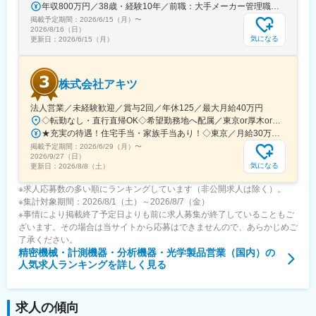
年収800万円／38歳・経験10年／前職：大手メーカー管理職 年収600万円／32歳 経験1年／前職：大手リース会社営業
掲載予定期間：
2026/6/15（月）
〜
2026/8/16（日）
気になる
更新日：
2026/6/15（月）
株式会社アキツ
法人営業／未経験歓迎／賞与2回／年休125／最大月給40万円
◇転勤なし・直行直帰OK◇希望勤務地へ配属／東京or厚木or名古屋☆★厚木・名古屋はマイカー通勤OK！☆★■東京オフィス：東京都中央区八重洲二丁目8番8号 大星八重洲ビル8F└JR各線・東京メトロ各線「東京駅」徒歩約5分└東京メトロ銀座線「京橋駅」徒歩約2分■厚木営業所：神奈川県厚木市岡田4丁目4番10号└小田急小田原線本厚木駅より徒歩17分└神奈川中央交通バス岡田一本杉下車3分☆マイカー通勤OK■名古屋営業部：愛知県名古屋市北区丸新町474番└名古屋市営バス・如意車庫前下車、徒歩7分└東海交通事業城北線・比良駅より、徒歩21分☆マイカー通勤OK★宿泊を伴う出張はありません★1人に1台、社用車を貸与しています＼東京オフィス積極採用中！／「上京したい」「勤務地はどこでも良い」という方におすすめなのが東京オフィス！ここだけの話…積極採用中なので一番内定が出やすいです…！
★充実の待遇！住宅手当・家族手当あり！◇東京／月給30万円～38万円 + 賞与年2回◇厚木・名古屋／月給25万円～32万円 + 賞与年2回※月給は経験・年齢を考慮のうえ、当社規定により優遇いたします■即戦力の場合はさらに加給優遇└例）同業界での営業経験3年→月給40万円スタート■各種手当充実└残業手当、住宅手当・家族手当・役職手当…etc
掲載予定期間：
2026/6/29（月）
〜
2026/9/27（日）
気になる
更新日：
2026/8/8（土）
※求人応募数の多い順にランキングしています（非公開求人は除く）。
※集計対象期間：2026/8/1（土）～2026/8/7（金）
※事情により掲載終了予定日よりも前に求人募集が終了していることもご
ざいます。その場合は当サイトから応募はできませんので、あらかじめご
了承ください。
精密機械・計測機器・分析機器・光学製品営業（国内）
の
人気求人ランキングを詳しく見る
求人の傾向