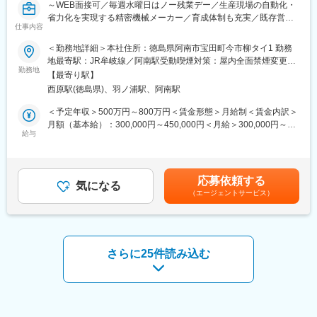
～WEB面接可／毎週水曜日はノー残業デー／生産現場の自動化・
駐車場などを生み出す産業機械事業、様々な鋳造製法で素材開発
省力化を実現する精密機械メーカー／育成体制も充実／既存営業
や機械加工に取り組む金属素形材事業。これら3つの分野を核に当
仕事内容
中心／未経験の方の中途採用実績有り◎～
社は事業を展開しています。そして、これからは生産拠点の海外
＜勤務地詳細＞本社住所：徳島県阿南市宝田町今市柳タイ1 勤務
展開や整備にいっそう注力することで、世界レベルでの競争力を
■仕事内容：
地最寄駅：JR牟岐線／阿南駅受動喫煙対策：屋内全面禁煙変更の
さらに高めています。
主に自動車関連メーカーを対象に、製造現場の自動化・省力化を
勤務地
範囲：会社の定める事業所
【最寄り駅】
支える検査機、組立機など多種多様な装置を独自開発する当社に
■3つの「鉄」事業について
西原駅(徳島県)、羽ノ浦駅、阿南駅
て、自動省力機械の営業業務をお任せします。
・工作機器事業
【変更の範囲：会社の定める業務】
＜予定年収＞500万円～800万円＜賃金形態＞月給制＜賃金内訳＞
旋盤用チャック等、工作機械の製造や販売を行っています。チャ
月額（基本給）：300,000円～450,000円＜月給＞300,000円～
ックは国内シェア60％と圧倒的な信頼を得ており、世界でも180
■具体的には：
給与
450,000円＜昇給有無＞有＜残業手当＞有＜給与補足＞※上記予定
カ国で導入されています。
・顧客との仕様打合せ
年収はあくまでも目安の金額であり、選考を通じて経験やスキル
・産業機械事業
・提案／見積もりの商談
などを考慮の上で最終決定します。■昇給：年1回■賞与：年2回
大型クレーンやコンクリート製造設備、立体駐車場等の製造や販
・納品後のアフターフォロー（製品不具合時の対応）※県外出張あ
（計3ヶ月分※直近実績）＋決算賞与（業績に合わせて）賃金はあ
売を行っています。多くの人が利用する、ショッピングモールの
応募依頼する
り
気になる
くまでも目安の金額であり、選考を通じて上下する可能性があり
大型駐車場も当社が製造しています。
（エージェントサービス）
※基本的には、既存顧客に対する営業となります。技術営業や設計
ます。月給(月額)は固定手当を含めた表記です。
・金属素形材事業
担当と同行してお客様先に出向いたり、オンラインで仕様の打ち
自動車のミッション部品等、車にとって重要な製品の鋳造・部品
合わせを行ったりします。
加工を行っています。世界中で生産される自動車の「10台に1
台」に当社の部品が搭載されています。
■入社後の流れ：
さらに25件読み込む
最初は、見積作成やサポート業務からスタートします。徐々に先
変更の範囲：会社の定める業務
輩の商談同席を経て、営業活動を行っていきます。OJT形式で教
えていきますので、業界の専門用語など分からないことがあれば
気軽に質問できる環境です。おおよそ、独り立ちできるまで3年く
らいを想定しており、提案内容や商材を覚えていくために先輩が