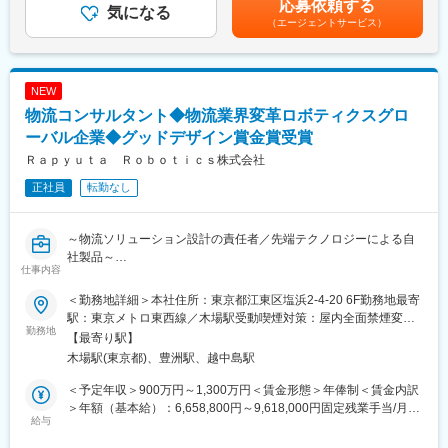
応募依頼する
気になる
通じた課題解決型ソリューションを提供しています。
月給(月額)は固定手当を含めた表記です。
（エージェントサービス）
■配属組織について：
現在はAI外観検査事業およびコンサルティング事業を中心に事業
主に食品工場向けの異物検査・計量・品質管理ソリューションを
拡大しており、今後も製造現場における様々な課題解決に向け
通じて、東北の「食の安全」を最前線で支える営業チームです。
た、自社製のAIソフトウェア×IoTによる新たなソリューション領
メーカーとしての技術力と地域密着の営業×保守力を強みに、大手
域へと事業を拡大していきます。
NEW
食品メーカー～地域の加工会社まで幅広いお客様の課題へ踏み込
物流コンサルタント◆物流業界変革ロボティクスグロ
む提案型営業を担います。職場はベテラン・中堅・若手と、相談
変更の範囲：会社の定める全ての業務
し易いバランスの良い年齢構成です。事務所内にデモ機、部品を
ーバル企業◆グッドデザイン賞金賞受賞
所有しており、テストや製品理解を深める環境も整っています。
Ｒａｐｙｕｔａ Ｒｏｂｏｔｉｃｓ株式会社
通勤は社用車が基本で、都合に応じて自宅からの直行、現場から
正社員
転勤なし
の直帰、フレックス活用など拘束時間の負荷軽減する勤務体制と
なっています。
～物流ソリューション設計の責任者／先端テクノロジーによる自
■就業環境：
社製品～
・完全週休二日制(土日祝)、年休126日
仕事内容
・時短勤務制度
■Rapyuta ASRSについて：
・フレックスタイム制
＜勤務地詳細＞本社住所：東京都江東区塩浜2-4-20 6F勤務地最寄
従来の自動倉庫が抱えていた「高コスト」「大規模工事が必要」
・平均勤続年数19.8年
駅：東京メトロ東西線／木場駅受動喫煙対策：屋内全面禁煙変更
「レイアウト変更が難しい」といった課題を解決するために開発
勤務地
・新卒採用者の3年後離職率3%
の範囲：会社の定める事業所
【最寄り駅】
された、新しいコンセプトの自動倉庫ソリューションです。
・在宅勤務(月４日※育児介護等の該当者は、月４日を超えた取得
木場駅(東京都)、豊洲駅、越中島駅
可能)
■特徴
・財形貯蓄制度、社員持株会、企業年金制度、退職金制度、社宅
＜予定年収＞900万円～1,300万円＜賃金形態＞年俸制＜賃金内訳
・柔軟性と低コスト：据付時にアンカー固定工事が不要な独自の
等
＞年額（基本給）：6,658,800円～9,618,000円固定残業手当/月：
ブロック構造（ガラス入り樹脂）を採用しており、既存倉庫の柱
給与
195,100円～2,818,000円（固定残業時間45時間0分/月）超過した
や梁を避けながら、稼働を止めずに段階的に導入できるという高
■特徴：
時間外労働の残業手当は追加支給＜月額＞750,000円～3,619,500