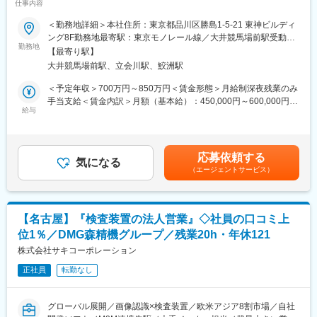
仕事内容
◇業務概要
＜勤務地詳細＞本社住所：東京都品川区勝島1-5-21 東神ビルディ
電子部品、自動車、医療業界の生産ライン向け塗布装置の既存顧
ング8F勤務地最寄駅：東京モノレール線／大井競馬場前駅受動喫
客への販売、新規開拓、および材料メーカー向け樹脂製コンポー
勤務地
煙対策：屋内全面禁煙変更の範囲：会社の定める事業所
【最寄り駅】
ネントの営業販売を行うセールスチーム管理。（一部、ご自身も
大井競馬場前駅、立会川駅、鮫洲駅
プレイングマネージャーとして営業活動を実施いただく想定で
す）
＜予定年収＞700万円～850万円＜賃金形態＞月給制深夜残業のみ
手当支給＜賃金内訳＞月額（基本給）：450,000円～600,000円＜
◇主な業務
給与
月給＞450,000円～600,000円＜昇給有無＞有＜残業手当＞無＜給
・会社の方針および事業戦略に基づき、管轄する組織の売上や受
与補足＞※年収には20％のインセンティブを含む。賃金はあくま
注に関する計画を上位のマネジャーの指示のもとに立案、実行
でも目安の金額であり、選考を通じて上下する可能性がありま
し、目標を達成する。
す。月給(月額)は固定手当を含めた表記です。
応募依頼する
・ビジネスの成長、目標達成のための管轄組織の指導・管理を行
気になる
（エージェントサービス）
う。
・管轄する組織のスタッフの販売と受注の目標設定、結果と活動
状況の監督とレポート
・新たなビジネスの機会の創出し、積極的に組織、ビジネス、売
【名古屋】『検査装置の法人営業』◇社員の口コミ上
上の成長を促進
位1％／DMG森精機グループ／残業20h・年休121
・顧客との緊密なリレーションシップの構築計画を策定、主導
し、ビジネスを拡大
株式会社サキコーポレーション
・定期的にミーティングを開催し、管轄する組織の状況の把握と
正社員
転勤なし
リスクを最小限に管理
◇組織構成
グローバル展開／画像認識×検査装置／欧米アジア8割市場／自社
マネージャー：30代