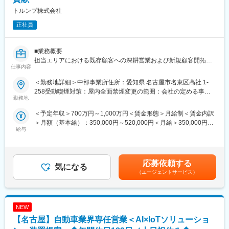
め、詳細提案になる際には当部隊と連携します）
トルンプ株式会社
・社内外の関係部署と連携した提案内容の具体化
・コンペ・入札案件の対応
正社員
・案件獲得後の社内連携（実行フェーズは別部門と協働）
※本ポジションは「案件を創る」ことがミッションです
※既存顧客が中心ですが、大手企業のためコンペが発生します
■業務概要
担当エリアにおける既存顧客への深耕営業および新規顧客開拓を
仕事内容
■営業スタイルの特徴
お任せします。単なる製品販売ではなく、お客様の生産工程や加
◎「製品」ではなく「工場全体」を提案
工課題を把握したうえで最適なレーザソリューションを提案する
＜勤務地詳細＞中部事業所住所：愛知県 名古屋市名東区高社 1-
ボイラだけでなく、エネルギー・水・空調など、工場全体の最適
技術営業型のポジションです。
258受動喫煙対策：屋内全面禁煙変更の範囲：会社の定める事業
化を提案する“上流営業”です。
営業技術部門やサービス部門と連携しながら、提案から導入後フ
勤務地
所（リモートワーク含む）
◎決裁者への長期的アプローチ
ォローまで一貫して担当いただきます。
＜予定年収＞700万円～1,000万円＜賃金形態＞月給制＜賃金内訳
本社機能を持つ企業に対して、継続的に関係構築を行い、中長期
＞月額（基本給）：350,000円～520,000円＜月給＞350,000円～
で課題解決につなげていきます。
■業務内容
給与
520,000円＜昇給有無＞有＜残業手当＞有＜給与補足＞インセン
◎現場理解×提案力が身につく
＜顧客開拓・深耕営業＞
ティブ制度営業賞与（目標受注達成率連動）年3回、個人業績賞与
本社だけでなく工場にも訪問し、現場課題を踏まえた提案ができ
自動車メーカーおよびTier1・Tier2メーカーへの営業活動
年1回賃金はあくまでも目安の金額であり、選考を通じて上下する
る営業へ成長できます。（出張もございます）
半導体・医療機器・電子部品メーカーへの提案活動
可能性があります。月給(月額)は固定手当を含めた表記です。
既存顧客フォロー
応募依頼する
気になる
■入社後の流れ
新規顧客開拓
（エージェントサービス）
・OJTによる同行営業からスタート
＜ソリューション提案＞
・製品・業界知識は入社後に習得可能
顧客課題のヒアリング
・支店や他部署と連携しながら段階的に担当を拡大
加工プロセスの分析
NEW
※扱う商材や業界が幅広いため、継続した研修・フォローあり
提案製品の選定
技術部門との提案内容検討
【名古屋】自動車業界専任営業＜AI×IoTソリューショ
■働き方
製品デモ・テストの企画実施