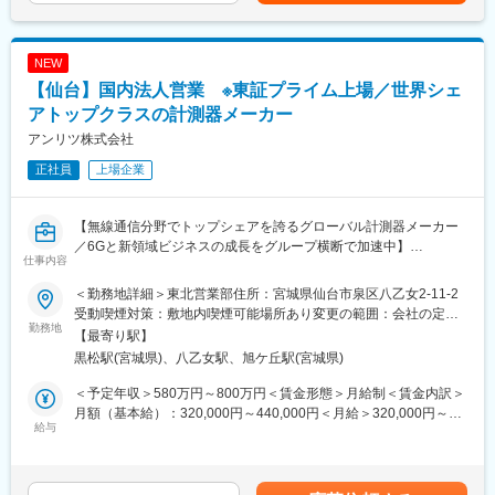
の技術営業
通じて上下する可能性があります。月給(月額)は固定手当を含めた
・担当エリアの架電から商談、技術検証、装置構想企画、提案資
表記です。
料・見積作成、クロージング
NEW
・受注後は納品前後のカスタマーサポート業務
【仙台】国内法人営業 ※東証プライム上場／世界シェ
■ポジションの魅力：
アトップクラスの計測器メーカー
・裁量が大きく、営業としてのキャリアアップ、スキルアップが
アンリツ株式会社
できる成長環境
正社員
上場企業
・顧客の工場へ足を運び、実際の製品を見ることもできるため、
手触り感を持てる
・社内のエンジニアと連携して顧客のニーズに合わせた製品開発
【無線通信分野でトップシェアを誇るグローバル計測器メーカー
や提案に携われる
／6Gと新領域ビジネスの成長をグループ横断で加速中】
仕事内容
■身につくスキル：
■業務内容：
・自動化設備・FA機器・画像センサー・ビジョンカメラなど、製
＜勤務地詳細＞東北営業部住所：宮城県仙台市泉区八乙女2-11-2
食品や製薬工場の生産ラインで使用される品質保証機器(質量検査
造業の課題解決に貢献する最先端技術
受動喫煙対策：敷地内喫煙可能場所あり変更の範囲：会社の定め
や、混入異物を検査する金属検出機・X線検査機)の提案営業を担
勤務地
・顧客の課題解決のための提案力
る事業所（リモートワーク含む）
【最寄り駅】
当頂きます。
黒松駅(宮城県)、八乙女駅、旭ケ丘駅(宮城県)
※担当エリアは、宮城県、山形県、福島県の顧客を想定
■当社について
2024年2月に創業から3年11か月で上場した「モノづくりのあり方
＜予定年収＞580万円～800万円＜賃金形態＞月給制＜賃金内訳＞
【具体的には】
を変え、世界を変えていく」をミッションに、AI×IoTで「製造現
月額（基本給）：320,000円～440,000円＜月給＞320,000円～
・顧客への営業活動および新規／休眠顧客開拓
給与
場のデファクトスタンダードの構築」を目指す会社です。
440,000円＜昇給有無＞有＜残業手当＞有＜給与補足＞※経験・年
・顧客の生産ラインへ自社品質管理システムの導入提案
当社は製造現場の自動化及び省人化を支援するべく、自社開発の
齢・能力を考慮の上、当社規定により優遇。■昇給：あり（年1
・顧客の既設検査装置の更新提案
AI技術を活用したソフトウェアプロダクト + ハードウェアの両軸
回）■賞与：あり（年2回／昨年度実績6か月分）賃金はあくまで
・見積書および資料作成
で工場ラインのインテグレーション提案を行い、工場現場実装を
も目安の金額であり、選考を通じて上下する可能性があります。