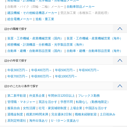
精密機器・計測機器・光学機器・分析機器メーカー
自動車・バイク（四輪・二輪）メーカー
自動車部品メーカー
建設機械・その他輸送機器メーカー
受託加工業（各種加工・表面処理）
総合電機メーカー
造船・重工業
ほかの職種で探す
装置・工作機械・産業機械営業（国内）
装置・工作機械・産業機械営業（海外）
精密機械・計測機器・分析機器・光学製品営業（海外）
自動車・建機・自動車部品営業（国内）
自動車・建機・自動車部品営業（海外）
ほかの年収で探す
年収300万円～
年収400万円～
年収500万円～
年収600万円～
年収700万円～
年収800万円～
年収1000万円～
ほかのこだわり条件で探す
第二新卒歓迎
外資系企業
年間休日120日以上
フレックス勤務
管理職・マネジャー
英語を活かす
学歴不問
転勤なし（勤務地限定）
服装自由
女性活躍
社宅・家賃補助制度
上場企業
中国語を活かす
退職金制度
残業20時間未満
完全週休2日制
職種未経験歓迎
土日祝休み
原則定時退社
海外出張あり
U・Iターン支援あり