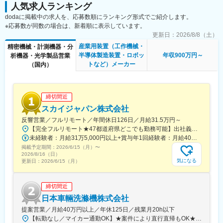
しっかりサポートします。現在活躍をしている社員も、機械営業
人気求人ランキング
未経験からスタートした方もいるので、ご安心ください。
dodaに掲載中の求人を、応募数順にランキング形式でご紹介します。
■はたらく環境：
※応募数が同数の場合は、新着順に表示しています。
冷暖房、ロッカー、食堂兼休憩室を用意しています。休憩時間は4
更新日：
2026/8/8（土）
割程度の方は食堂で過ごします。外食に行く方もいます。食堂で
産業用装置（工作機械・
精密機械・計測機器・分
は、仕出し弁当500円で販売しています。
半導体製造装置・ロボッ
年収900万円～
析機器・光学製品営業
トなど）メーカー
（国内）
■当社について
◎生産現場の自動化・省力化を実現する精密機械メーカーです。
搬送装置や組立機、検査機や研磨機など、あらゆる生産設備を設
計・製作しています。半導体・液晶関連や航空・宇宙関連などで
締切間近
も実績があり、全社員が一丸となり心からお客様に喜んで貰える
スカイジャパン株式会社
「モノづくり」に挑戦しています。
反響営業／フルリモート／年間休日126日／月給31.5万円～
◎1986年の設立当時から生産設備の設計・製作だけでなく、他社
【完全フルリモート★47都道府県どこでも勤務可能】出社義務はありませんので、完全在宅可能です！※最寄りの事業所への出社を希望される場合はご相談ください＜本社＞兵庫県姫路市東夢前台3-62└JR姫新線「播磨高岡駅」より車で5分└「余部駅」より車で6分◎事業所への出社の場合、車通勤可能です！（駐車場完備）
との協業や高専・大学との技術連携を行い、数多くの製品開発に
未経験者：月給31万5,000円以上+賞与年1回経験者：月給40万円以上+賞与年1回※経験やスキルを考慮の上、決定します★営業職の平均年収600万円
取り組んできました。2010年には医療機器分野に参入。国の戦略
掲載予定期間：
的基盤技術高度化支援事業に採択され、産学共同研究を開始しま
2026/6/15（月）
〜
2026/8/16（日）
した。
気になる
更新日：
2026/6/15（月）
変更の範囲：会社の定める業務
締切間近
日本車輛洗滌機株式会社
提案営業／月給40万円以上／年休125日／残業月20h以下
【転勤なし／マイカー通勤OK】★案件により直行直帰もOK★東京・大阪・新潟で募集／直行直帰OK★自転車・バイク通勤可／車応相談■本社／東京都江戸川区中央1-29-4└新小岩駅徒歩25分／自転車10分└バス新小21系統乗車6分「江戸川区役所前」下車徒歩6分■大阪支店／大阪府東大阪市高井田中1-12-5 Acht HIK 高井田2 A-03号室└ＪＲ河内永和駅徒歩9分■新潟営業所／新潟県新潟市中央区文京町9-15└関谷駅徒歩10分※受動喫煙対策：あり