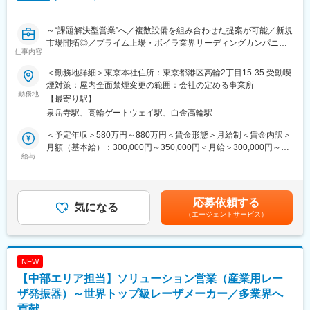
案件創出から納品まで主体的に担当。営業職でありながらプロジ
ェクト全体を牽引する立場として、高い裁量を持って仕事を進め
られます。
～“課題解決型営業”へ／複数設備を組み合わせた提案が可能／新規
・技術知識が身につく環境
市場開拓◎／プライム上場・ボイラ業界リーディングカンパニー
仕事内容
巻線機だけでなく、搬送システム、コネクタ製造装置、R2R設備
～
など幅広いFA機器を取り扱います。営業力に加え、製造業・生産
＜勤務地詳細＞東京本社住所：東京都港区高輪2丁目15-35 受動喫
設備に関する専門知識を習得し、市場価値を高められる環境で
■募集背景
煙対策：屋内全面禁煙変更の範囲：会社の定める事業所
す。
製造業を中心に、生産性向上・省エネ・自動化ニーズが高まる
勤務地
【最寄り駅】
中、当社ではボイラを中心としたユーティリティ設備に加え、空
泉岳寺駅、高輪ゲートウェイ駅、白金高輪駅
■会社について
調・冷熱・水処理などを含めた“工場全体の最適化提案”を強化して
1972年創業。「自動巻線機システムのトップメーカー」として、
います。
＜予定年収＞580万円～880万円＜賃金形態＞月給制＜賃金内訳＞
スマートフォン、自動車、家電、時計、カメラなど、私たちの生
今後は自社製品に限らず、他社製品も組み合わせたトータルソリ
月額（基本給）：300,000円～350,000円＜月給＞300,000円～
活を支える製品の製造設備を世界中に提供しています。世界を代
ューション提案を推進していくため、組織強化として新たな営業
給与
350,000円＜昇給有無＞有＜残業手当＞有＜給与補足＞※経験・能
表するメーカーの生産現場を支える、業界屈指のグローバル企業
メンバーを募集します
力・年齢などを考慮のうえ、当社規定により決定いたします。■昇
です。
給：評価に応じて昇給有 ※年1回（6月）■賞与：年2回（6月・12
■業務内容
月）※6.03か月／過去実績賃金はあくまでも目安の金額であり、選
応募依頼する
変更の範囲：会社の定める業務
東京本社に決裁機能を持つ大手企業に対し、工場全体の課題を解
気になる
考を通じて上下する可能性があります。月給(月額)は固定手当を含
（エージェントサービス）
決するソリューション営業を担当いただきます。
めた表記です。
単なる製品営業ではなく、お客様ごとに異なる課題に対して最適
な商材・サービスを組み合わせて提案するポジションです。
NEW
■業務詳細：
【中部エリア担当】ソリューション営業（産業用レー
・大手企業（本社機能）への定期訪問・関係構築
・設備・生産・調達部門などへの課題ヒアリング
ザ発振器）～世界トップ級レーザメーカー／多業界へ
・ボイラ・水処理・空調・冷熱などの提案（専門部隊もあるた
貢献