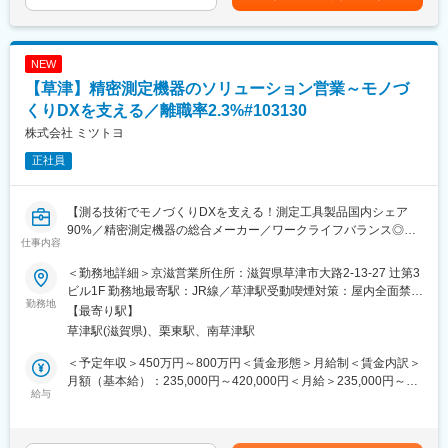
めた表記です。
ョンの提案
など、測定技術を応用し、お客様の抱える生産課題解決を担って
いただく事を想定しています。
NEW
【草津】精密測定機器のソリューション営業～モノづ
■当社の特徴：
・5,500種類以上の製品ラインナップで、"測る"分野において高い
くりDXを支える／離職率2.3%#103130
総合力であらゆる角度からソリューションを提供
株式会社 ミツトヨ
・業界シェア世界30%、国内50%、測定工具製品国内シェア
正社員
90%！
・世界30ヶ国に拠点展開するグローバル企業（1963年から海外展
開）
【測る技術でモノづくりDXを支える！測定工具製品国内シェア
・幅広く高度なキーテクノロジーを自社で保有
90%／精密測定機器の総合メーカー／ワークライフバランス◎／
・研究開発／製造／販売／サービスからリリースまで社内一貫体
仕事内容
年休126日／離職率2.3%／「健康経営優良法人2022」認定】
制
＜勤務地詳細＞京滋営業所住所：滋賀県草津市大路2-13-27 辻第3
■概要：
■数字で見るミツトヨ：
ビル1F 勤務地最寄駅：JR線／草津駅受動喫煙対策：屋内全面禁煙
5,500種類以上に及ぶミツトヨ製品のうち特に機器商品（三次元測
勤務地
・従業員数：5,862名
変更の範囲：会社の定める事業所（リモートワーク含む）
【最寄り駅】
定機、画像測定機、形状測定機、試験機器等）を中心とした提案
・新卒／キャリア入社比率：新卒58%／キャリア42%
草津駅(滋賀県)、栗東駅、南草津駅
型営業をお任せします。
・平均勤続年数：男性15.1年／女性14.9年
・離職率：2.3%
＜予定年収＞450万円～800万円＜賃金形態＞月給制＜賃金内訳＞
特に、
・有給休暇平均取得日数：12.6日
月額（基本給）：235,000円～420,000円＜月給＞235,000円～
・お客様の精密測定に関する課題解決
給与
・育休取得率：男性65％、女性100％
420,000円＜昇給有無＞有＜残業手当＞有＜給与補足＞※ご経験と
・自社技術を応用したモノづくり現場の工程改善、測定データの
採用ポジションにより決定いたします。上記はあくまで参考で
活用に関する提案
変更の範囲：会社の定める業務
す。■昇給：年1回（4月）■賞与：年2回（6月、12月）■非管理職
・モノづくり現場における自動化/省人化に向けた測定ソリューシ