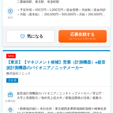
二重橋前駅、東京駅、有楽町駅
務をご担当いただきます。
・具体的には防衛省・各自衛隊等に対する事業提案活動（ビジネ
■会社について
＜予定年収＞450万円～1,000万円＜賃金形態＞月給制＜賃金内訳
ス・デベロップメント）、マーケティング、契約履行業務等をご
1972年創業。「自動巻線機システムのトップメーカー」として、
＞月額（基本給）：260,000円～500,000円＜月給＞260,000円～
担当いただきます。
給与
スマートフォン、自動車、家電、時計、カメラなど、私たちの生
500,000円＜昇給有無＞有＜残業手当＞有＜給与補足＞※年齢・経
活を支える製品の製造設備を世界中に提供しています。世界を代
験・スキル等に基づき、当社規定により決定します。※詳細は選考
■業務の魅力：
表するメーカーの生産現場を支える、業界屈指のグローバル企業
を通じてお伝えします。■賃金改定：年1回（4月）■賞与：年2回
・安全保障に直接資する製品・システムを担当しているので、自
です。
（6月・12月）賃金はあくまでも目安の金額であり、選考を通じ
応募依頼する
身の業務が私たちの幸せな暮らしを支えている事を実感できま
気になる
て上下する可能性があります。月給(月額)は固定手当を含めた表記
（エージェントサービス）
す。
変更の範囲：会社の定める業務
です。
・数十億円～数百億円規模の大規模・長期プロジェクトも多数あ
り、防衛省や各省庁、自衛隊や様々な企業（同業他社・商社・ス
タートアップ企業等）と一緒になって自分の手で直接仕事を作っ
NEW
ていくダイナミズムが魅力です。当社は様々な分野でリーディン
【東京】【マネジメント候補】営業（計測機器）※超音
グ企業であり、当社が業界をリードすることが期待されていま
す。
波計測機器のパイオニア／ニッチメーカー
・直販営業担当者として、日々顧客と直接コミュニケーションや
株式会社ソニック
交渉を行うことで、我が国の安全をどう実現すべきか真剣に考え
正社員
る契機ともなり、社内外の関係者への提案・ディスカッションを
通じ様々な刺激が受けられ人間的な成長が図れます。「営業」と
しての醍醐味を味わえる仕事です。
超音波計測機器のパイオニア／ニッチトップメーカー／官公庁・
・「防衛力の抜本的強化」が政府の重要方針として位置付けられ
大手と長期取引／海外売上拡大中／新製品開発が活発／裁量大・
ており、防衛産業の市場も今後大きく成長が見込まれる、歴史的
仕事内容
実力評価の社風／中途多数で馴染みやすい／能動営業で販路開拓
な転換期を迎えています。成長していく市場の中で自らの手で事
／BtoB直販×技術提案力が身につく
業を作っていくことに魅力を感じられる仕事です。
＜勤務地詳細1＞本社住所：東京都西多摩郡瑞穂町箱根ケ崎東松原