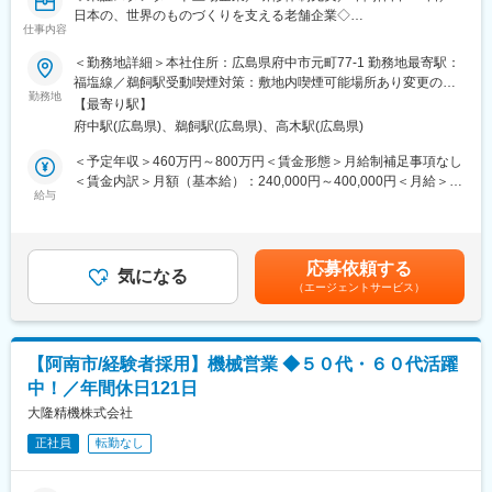
わせ残業を抑えています。
景に、営業利益率もゆうに10％を超えている高収益企業です。
日本の、世界のものづくりを支える老舗企業◇
・出張頻度：週2～3（不定期）
仕事内容
■業務内容
変更の範囲：会社の定める業務
当社が製造する特殊工作機械の営業をお任せいたします。主に東
＜勤務地詳細＞本社住所：広島県府中市元町77-1 勤務地最寄駅：
■組織構成：
日本エリア担当となります。
福塩線／鵜飼駅受動喫煙対策：敷地内喫煙可能場所あり変更の範
国内営業部は部長1名、グループ長2名、メンバー2名で構成。
・客先への関係構築、情報収集、仕様検討
勤務地
囲：会社の定める事業所
グループ長1名とメンバー1名が海外の日系顧客を対応し、別のグ
【最寄り駅】
・プレゼンテーション、見積もり
ループ長とメンバーがそれぞれ国内顧客を担当。国内は関東甲信
府中駅(広島県)、鵜飼駅(広島県)、高木駅(広島県)
・現地の立ち上げや試運転の立会い、サービス部門への引継
越と中部エリアで顧客を分けており、今回は中部のお客様を既存
＜予定年収＞460万円～800万円＜賃金形態＞月給制補足事項なし
メンバーと分担いただきます。
■特殊工作機械について
＜賃金内訳＞月額（基本給）：240,000円～400,000円＜月給＞
切削加工が難しいプラスチックや樹脂なども簡単に加工できるウ
給与
240,000円～400,000円＜昇給有無＞有＜残業手当＞有＜給与補足
■特徴／魅力：
ォータージェット。５軸制御による非鉄、樹脂等の軽切削に最適
＞※上記金額は、個人のスキル・経験により変動致します。また上
◇売上の8割は欧米、アジアを主とした海外。ロボット工学による
のライトマシニングセンター。複数の異なる材質を摩擦力で接合
記金額は残業手当を除く、賞与を含めた金額です。■昇給：年1回
画像認識をコアに近年2次元から3次元、X線検査に領域を広げ、
する「摩擦圧接機」など。業界最高水準の技術で、お客さまのニ
（4月）※2025年度：平均11,600円■賞与：年2回（7月、12月）
事業拡大を実現。
応募依頼する
ーズにあわせた工作機を専用設計します。
気になる
※2025年度：4.5ヶ月分／年賃金はあくまでも目安の金額であり、
◇顧客は自動車、航空機や高級スマートフォン、家電製品など付
（エージェントサービス）
選考を通じて上下する可能性があります。月給(月額)は固定手当を
加価値の高い商品を作る大手メーカーが多く、今後のIoT社会に貢
■研修体制
含めた表記です。
献。
・入社後は研修を実施いたします。内容については座学による製
◇一流ブランドの生産現場で求められる厳しい品質要件の中で、
品研修や製造現場の見学等となります。
当社の製品は高精度かつ短時間で検査が可能であることからお客
【阿南市/経験者採用】機械営業 ◆５０代・６０代活躍
研修終了後は現場に配属となり、OJTを実施いたします。
様からの評価も高く、また自社開発のソフトウェア、お客様ごと
中！／年間休日121日
のアプリケーション開発なども他社にはない強み。
■当社の特徴
大隆精機株式会社
◇近年ではM2M連携も他社に先駆けて取り組み、不良をフィード
1918年の創業以来、独自の技術力を発揮しながら、日本・世界の
バックするシステムを構築。
正社員
転勤なし
ものづくりを支えてきました。旋盤用チャックやNC円テーブルな
どを手がけ、パワーチャックで圧倒的なシェアを占める工作機器
変更の範囲：当社の業務全般
事業、ビル建設用タワークレーン、コンクリートプラント、立体