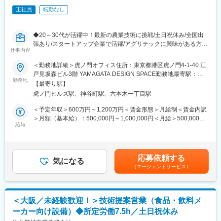
直行直帰可能です。
ローガンとし末永く社会に貢献できる企業を目指します。
正社員
転勤なし
直行直帰にてお客様にお伺いすることが多いです。
※月曜日は清算などの事務処理がある関係でオフィスにいることが
変更の範囲：会社の定める業務
あります。
◆20～30代が活躍中！最新の農業技術に挑戦/土日祝休み/全国出
張あり/スタートアップ企業で活躍/アグリテックに興味がある方歓
■キャリアについて：
仕事内容
迎◆
入社後はレベルに応じた製品トレーニング、メーカー講習、OJT
・農業スタートアップ企業で新しい技術を提案し、農業者の利益
＜勤務地詳細＞虎ノ門オフィス住所：東京都港区虎ノ門4-1-40 江
等を通じて経験を積んでいただき、コンサルティング営業として
最大化を目指すポジションです。
戸見坂森ビル3階 YAMAGATA DESIGN SPACE勤務地最寄駅：東
マルチに活躍できる人材に育っていただきます。
・有機米や環境負荷を低減したお米の販売を通じて、日本の農業
勤務地
京メトロ 日比谷線線／虎ノ門ヒルズ駅受動喫煙対策：屋内全面禁
【最寄り駅】
を世界に繋げるプロジェクトに参加できます。
煙変更の範囲：会社の定める事業所
■当社の強み：
虎ノ門ヒルズ駅、神谷町駅、六本木一丁目駅
・全国の農業者と直接関わり、物流体制の構築や新しい農業技術
食品以外にも切花の輸出入を行っている花き事業部は1997年より
の提案を行います。
＜予定年収＞600万円～1,200万円＜賃金形態＞月給制＜賃金内訳
スタートし世界25か国とのネットワークがあります。また、シン
＞月額（基本給）：500,000円～1,000,000円＜月給＞500,000円
ガポール、ベトナム、ドバイ、台湾、香港にも拠点があり、世界
■求める人物像：
給与
～1,000,000円＜昇給有無＞有＜残業手当＞有＜給与補足＞昇給：
のいいとこどりが可能な環境があります。まだまた世界には日本
農業者の立地や経営状況に応じて、様々な提案をし、農業者の利
年1回（実績に応じて昇給）賞与：年1回（過去実績1～2か月分）
では未開拓の食品がありますので、当社のネットワークを使い日
益の最大化を目指せる方
賃金はあくまでも目安の金額であり、選考を通じて上下する可能
本との懸け橋になって活躍してみませんか。
好奇心があり、新しい栽培技術に対して学ぶことができる方
性があります。月給(月額)は固定手当を含めた表記です。
応募依頼する
気になる
変更の範囲：会社の定める業務
（エージェントサービス）
■業務内容：
日本初となるお米の収量保証型サービス「xarvio(R) HEALTHY
FIELDS for RiTA（ザルビオ(R) ヘルシーフィールド フォー リ
タ）」の提供を2025年開始しており、こちらのプロジェクトに参
＜大阪／未経験歓迎！＞技術提案営業（食品・飲料メ
画いただきます。
ーカー向け設備）◆所定労働7.5h／土日祝休み
今回募集するポジションが扱うのは、世界最先端の技術を使っ