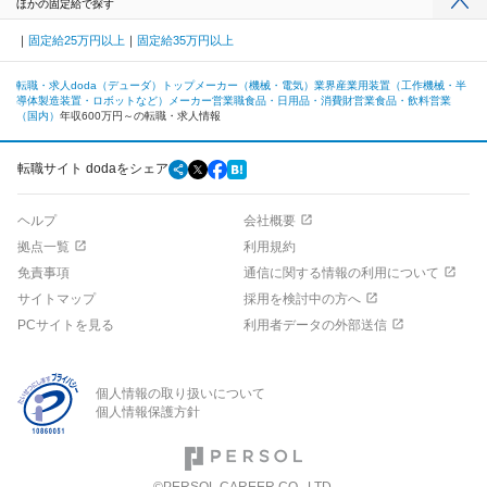
ほかの固定給で探す
固定給25万円以上
固定給35万円以上
転職・求人doda（デューダ）トップ
メーカー（機械・電気）業界
産業用装置（工作機械・半
導体製造装置・ロボットなど）メーカー
営業職
食品・日用品・消費財営業
食品・飲料営業
（国内）
年収600万円～の転職・求人情報
転職サイト dodaをシェア
ヘルプ
会社概要
拠点一覧
利用規約
免責事項
通信に関する情報の利用について
サイトマップ
採用を検討中の方へ
PCサイトを見る
利用者データの外部送信
個人情報の取り扱いについて
個人情報保護方針