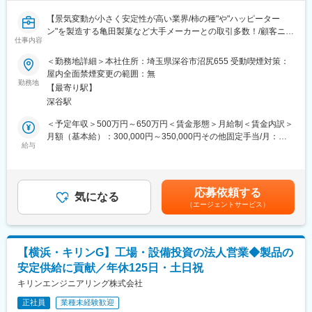
【景気変動が小さく安定性が高い業界/柿の種"や"ハッピーター
ン"を製造する亀田製菓など大手メーカーとの取引多数！/顧客ニー
仕事内容
ズに合わせた機械提案ができる/年間休日120日・家族手当・住宅
手当有・退職金制度等の福利厚生◎】
＜勤務地詳細＞本社住所：埼玉県深谷市沼尻655 受動喫煙対策：
屋内全面禁煙変更の範囲：無
■業務概要：
勤務地
【最寄り駅】
大手メーカー（亀田製菓・ブルボン・おやつカンパニー等）で使
深谷駅
用される
米菓（せんべい・あられ）の製造ライン機械を提案する法人営業
＜予定年収＞500万円～650万円＜賃金形態＞月給制＜賃金内訳＞
です。
月額（基本給）：300,000円～350,000円その他固定手当/月：
最初の1年間は製造部門での研修からスタートし、
給与
70,000円～100,000円＜月給＞370,000円～450,000円＜昇給有無
「機械の仕組み」「製造工程」「食品づくりの基礎」をゼロから
＞有＜残業手当＞有＜給与補足＞※スキルや経験に応じて決定致し
学べます。
ます。■昇給：毎年7月■賞与：年2回（6月・12月）賃金はあくま
図面の読み方や専門用語も、先輩と一緒に1ステップずつ習得でき
でも目安の金額であり、選考を通じて上下する可能性がありま
応募依頼する
ます。
気になる
す。月給(月額)は固定手当を含めた表記です。
（エージェントサービス）
1件あたりの案件規模が大きく、営業としての達成感が大きい営業
です
■具体的には：
【横浜・キリンG】工場・設備投資の法人営業◆製品の
・食品メーカーの既存顧客を中心にルート営業
安定供給に貢献／年休125日・土日祝
・新規機械のご提案及びメンテナンスのご提案
・機械の仕様打合せのご提案
キリンエンジニアリング株式会社
・機械据付設置時の立会い
正社員
業種未経験歓迎
※担当エリア：関東全域※日帰りでの訪問がメインとなります。