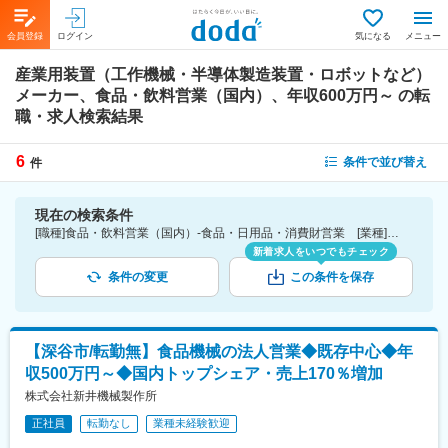
会員登録
ログイン
気になる
メニュー
産業用装置（工作機械・半導体製造装置・ロボットなど）
メーカー、食品・飲料営業（国内）、年収600万円～
の転
職・求人検索結果
6
条件で並び替え
件
現在の検索条件
[職種]食品・飲料営業（国内）-食品・日用品・消費財営業 [業種]産業用装置（工作機械・半導体製造装置・ロボットなど）メーカー-メーカー（機械・電気）業界 [年収]600万円～
新着求人をいつでもチェック
条件の変更
この条件を保存
【深谷市/転勤無】食品機械の法人営業◆既存中心◆年
収500万円～◆国内トップシェア・売上170％増加
株式会社新井機械製作所
正社員
転勤なし
業種未経験歓迎