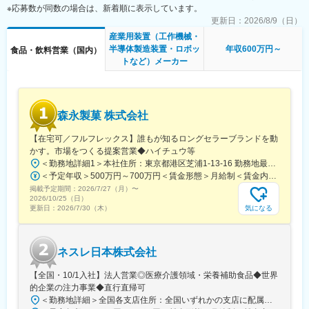
※応募数が同数の場合は、新着順に表示しています。
・顧客訪問・打ち合わせ（仕様・要望整理）
変更の範囲：会社の定める業務
・フローシート作成
更新日：
2026/8/9（日）
・設計部門と連携した仕様検討・提案
産業用装置（工作機械・
・見積作成・受注対応
半導体製造装置・ロボッ
年収600万円～
食品・飲料営業（国内）
・納品立ち合い
トなど）メーカー
※既存顧客中心（国内8割・海外2割）、一部新規あり
※新工場立ち上げやライン増設・改修など幅広い案件に携われます
■働く環境
森永製菓 株式会社
営業部（計32名）に配属（乳業食品・飲料で担当分け）。
残業は月平均23時間とメリハリある働き方が可能です。
【在宅可／フルフレックス】誰もが知るロングセラーブランドを動
平均勤続年数17.8年、産後復職率100％と定着率も高水準です。
かす。市場をつくる提案営業◆ハイチュウ等
＜勤務地詳細1＞本社住所：東京都港区芝浦1-13-16 勤務地最寄駅：JR、都営三田、都営浅草線／田町、三田駅受動喫煙対策：屋内全面禁煙＜勤務地詳細2＞中部支店住所：名古屋市東区徳川1-15-30 勤務地最寄駅：名古屋市営地下鉄桜通線／高岳駅受動喫煙対策：屋内喫煙可能場所あり＜勤務地詳細3＞関西支店住所：尼崎市上坂部1-1-1 勤務地最寄駅：JR線／塚口駅受動喫煙対策：屋内全面禁煙変更の範囲：会社の定める事業所（リモートワーク含む）
■充実の研修制度
＜予定年収＞500万円～700万円＜賃金形態＞月給制＜賃金内訳＞月額（基本給）：240,000円～320,000円＜月給＞240,000円～320,000円＜昇給有無＞有＜残業手当＞有＜給与補足＞■昇給：年1回（4月）■賞与：年2回（6月、12月）賃金はあくまでも目安の金額であり、選考を通じて上下する可能性があります。月給(月額)は固定手当を含めた表記です。
入社後は4.5ヶ月間かけて座学、現場研修、技術研修を受けて頂
掲載予定期間：
2026/7/27（月）
〜
き、専門知識や技術、技能をしっかりと学んで頂いた上で現場配
2026/10/25（日）
属となります。
気になる
更新日：
2026/7/30（木）
配属後はOJT中心の研修でしっかりと定着を図りますので、未経
験の方、経験が浅い方も定着して働いております。
※新卒入社後３年間離職率0％実績もございます。
ネスレ日本株式会社
また、定期的に階級、社歴別の研修も設けておりますので、その
後の成長もサポートしています。
【全国・10/1入社】法人営業◎医療介護領域・栄養補助食品◆世界
的企業の注力事業◆直行直帰可
■同社の魅力
＜勤務地詳細＞全国各支店住所：全国いずれかの支店に配属となります 受動喫煙対策：敷地内全面禁煙変更の範囲：会社の定める事業所
70年以上培った殺菌・設備洗浄・自動化制御の技術を強みに、