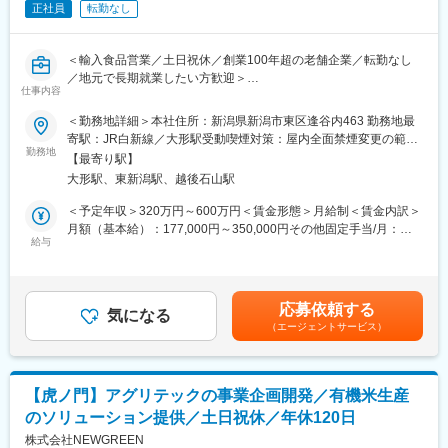
正社員
転勤なし
原則、入社初年度は数字目標を持たず、OJTや問合せ対応を中心
に行い、商品知識の習得をはじめとした基礎を身に着けていただ
きます。翌年度より個人目標を持ち、担当エリアをお任せしま
＜輸入食品営業／土日祝休／創業100年超の老舗企業／転勤なし
す。
／地元で長期就業したい方歓迎＞
仕事内容
■働き方：
■業務内容：
＜勤務地詳細＞本社住所：新潟県新潟市東区逢谷内463 勤務地最
月1日、特別休暇が付与される「週休3日制度」を導入し、取得率
海外の食品を輸入・販売しています。国境を超えた世界の「食文
寄駅：JR白新線／大形駅受動喫煙対策：屋内全面禁煙変更の範
はほぼ100％。月平均残業は約10時間と、私生活も大切にできま
化」を日本の懸け橋となり新たな市場を発掘し、食生活を豊かに
勤務地
囲：会社の定める事業所（リモートワーク含む）
す。
【最寄り駅】
するため、日々の市場調査・商品発掘に取り組んでいます。
大形駅、東新潟駅、越後石山駅
また、輸入食品のBtoBプラットフォーム「フーリップ」を運営し
■組織構成：
ています。輸入食品の掲載アイテムを増やし、たくさんのお客様
＜予定年収＞320万円～600万円＜賃金形態＞月給制＜賃金内訳＞
容器事業本部営業部（20代7名、30代5名、40代4名、50代3名、
に閲覧して頂けるように、提案営業をお願いします。
月額（基本給）：177,000円～350,000円その他固定手当/月：
60代1名）
取引顧客：遊園地 レジャー施設 温浴施設 高級スーパー 食
給与
11,000円固定残業手当/月：42,000円～80,000円（固定残業時間
先輩社員がOJTを担当いたします。
品輸入業者
31時間15分/月）超過した時間外労働の残業手当は追加支給＜月給
＞230,000円～441,000円（一律手当を含む）＜昇給有無＞有＜残
■オフィスについて：
◆出張について：
業手当＞有＜給与補足＞■固定残業は31.15H分です■給与改定有
本社オフィスは「開かれたオフィス」として、ワンフロアに間仕
応募依頼する
1泊2000円の手当が日当でつきます。
気になる
り：年1回■賞与：年2回（8月、1月）※業績による■モデル年収：
切りを作らず、人の動きが見えるようにして、社員間のコミュニ
（エージェントサービス）
社用車での移動の方が多く直接商品を持っていくこともありま
賞与・手当を含む年収750万円 入社10年目 係長 月給39万円年収
ケーション向上を図っています。
す。
550万円 入社4年目 主任 月給35万円年収400万円 入社2年目 月給
相談や意見交換がしやすく 、チームワークを重視した職場です。
28万円賃金はあくまでも目安の金額であり、選考を通じて上下す
◆営業スタイル：
る可能性があります。月給(月額)は固定手当を含めた表記です。
■当社の特徴：
【虎ノ門】アグリテックの事業企画開発／有機米生産
新規営業の割合が多いです。（飛び込みはなし）
設立1948年。絶えず変化を続ける市場ニーズに寄り添い、企画提
のソリューション提供／土日祝休／年休120日
荷電にてニーズを確認し受注につなげていきます。
案型専門商社として顧客との共存共栄を目指し幅広フィールドに
株式会社NEWGREEN
サービスを提供しています。「容器と先端技術のその先に」をス