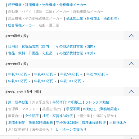
精密機器・計測機器・光学機器・分析機器メーカー
自動車・バイク（四輪・二輪）メーカー
自動車部品メーカー
建設機械・その他輸送機器メーカー
受託加工業（各種加工・表面処理）
総合電機メーカー
造船・重工業
ほかの職種で探す
日用品・化粧品営業（国内）
その他消費財営業（国内）
食品・飲料・日用品・化粧品・その他消費財営業（海外）
ほかの年収で探す
年収300万円～
年収400万円～
年収500万円～
年収700万円～
年収800万円～
年収900万円～
年収1000万円～
ほかのこだわり条件で探す
第二新卒歓迎
外資系企業
年間休日120日以上
フレックス勤務
管理職・マネジャー
英語を活かす
学歴不問
転勤なし（勤務地限定）
服装自由
女性活躍
社宅・家賃補助制度
上場企業
中国語を活かす
退職金制度
残業20時間未満
完全週休2日制
職種未経験歓迎
土日祝休み
原則定時退社
海外出張あり
U・Iターン支援あり