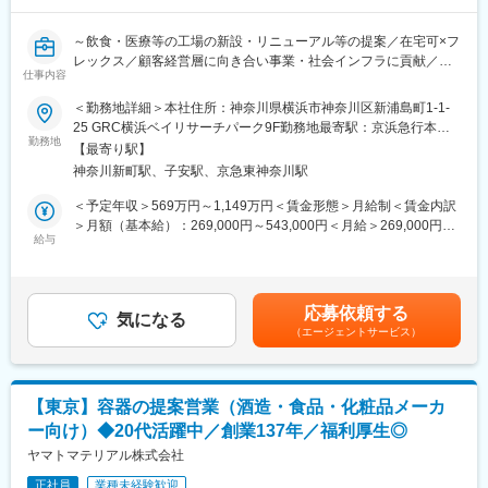
※既存顧客中心ですが、問い合わせのあった新規顧客への対応もお
任せ致します。
～飲食・医療等の工場の新設・リニューアル等の提案／在宅可×フ
レックス／顧客経営層に向き合い事業・社会インフラに貢献／グ
■入社後の流れ：
仕事内容
ループ内外や海外に幅広く展開／数億～百億規模案件に携わる～
入社後1年程度は入社時は機械を覚えていただくため製造現場での
＜勤務地詳細＞本社住所：神奈川県横浜市神奈川区新浦島町1-1-
研修があり、機械知識や製造現場の流れ等を学んでいただきま
■業務内容
25 GRC横浜ベイリサーチパーク9F勤務地最寄駅：京浜急行本線
す。
工場新設やリニューアル、生産設備やシステム構築に関する設備
勤務地
／神奈川新町駅受動喫煙対策：屋内全面禁煙変更の範囲：会社の
その後、営業部へ配属され先輩社員との同行等を通して業務を覚
【最寄り駅】
投資（建築工事・生産設備工事等）受注獲得のため、情報収集・
定める事業所
えていき徐々にできる業務範囲を広げていただきます。
神奈川新町駅、子安駅、京急東神奈川駅
各種提案・見積・交渉・契約締結・受注後のお客様フォローま
で、一貫して担当していただきます。マーケティングや広報活動
＜予定年収＞569万円～1,149万円＜賃金形態＞月給制＜賃金内訳
■組織構成：
として展示会・ホームページなど企業PR活動の企画も併せて担当
＞月額（基本給）：269,000円～543,000円＜月給＞269,000円～
営業部には7名（男性）が在籍しております。
していただきます。
給与
543,000円＜昇給有無＞有＜残業手当＞有＜給与補足＞※想定残業
50代～20代まで幅広い年齢層の方が活躍しております。
新規６割、既存４割のイメージです。
時間30時間を含んだ金額になります。※経験・年齢・スキル等を
考慮し、同社規定により決定します。※賞与：年3回賃金はあくま
■ポイント：
■組織構成
でも目安の金額であり、選考を通じて上下する可能性がありま
・"柿の種・ハッピーターン"を販売する亀田製菓、ブルボン、おや
応募依頼する
営業は12名が在籍しており、20代～60代まで幅広い層が活躍して
気になる
す。月給(月額)は固定手当を含めた表記です。
つカンパニーをはじめ、大手メーカーか らの受注を安定して受け
（エージェントサービス）
おります。
られています。需要がなくなりにくい業界のため売り上げは安定
しており、安心して働くことが可能です。
■求人の魅力
飲料、食品、医薬分野に特化した当社では、諸改善工事から数億
■大手メーカーから受注の多い理由：
【東京】容器の提案営業（酒造・食品・化粧品メーカ
～数百億円規模の大型設備投資案件まで、幅広いプロジェクトに
「グループ企業に米菓メーカーがあるから」です。グループ企業
ー向け）◆20代活躍中／創業137年／福利厚生◎
携わることができます。日本全国の工場といったカタチに残る仕
の新井製菓社において米菓づくりのノウハウをフィードバック
事に関わりながら、食品、医薬インフラを支える社会貢献性の高
ヤマトマテリアル株式会社
し、お客様のニーズに応えることが可能です。
い業務に携わることができる点も魅力です。また、案件によって
正社員
業種未経験歓迎