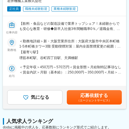
た、世界初のお米の収量を保証するアグリテックサービスです。
岩井機械工業株式会社
世界最大の総合化学メーカーであるBASF社の栽培管理システム
正社員
職種未経験歓迎
業種未経験歓迎
「xarvio(R)」と土壌改善AI技術と、当社のノウハウを掛け合わ
せ、リスクの高い「節水型乾田直播栽培」への転換をテクノロジ
ーとファイナンスの力で支援する画期的なソリューションです。
【飲料・食品などの製造設備で業界トップシェア！未経験からで
も安心な教育・研修◆新卒入社後3年間離職率0％／退職金有、家
■職場環境
仕事内容
賃補助有など福利厚生◎】
・30代中心の若手メンバーが活躍
＜勤務地詳細＞新・大阪営業所住所：大阪府大阪市中央区本町橋
・経営陣も30代世代
＼この求人の魅力／
1-5本町橋タワー3階 受動喫煙対策：屋内全面禁煙変更の範囲：会
・農業×ITの急成長フェーズで、事務でも裁量を持ちやすい環境
◎顧客ごとのニーズに応え、提案力・技術知識を習得できる！
勤務地
社の定める事業所
【最寄り駅】
◎設計・施工管理と連携し、チームでモノづくりを完結する達成
【募集ポジションと期待役割】
堺筋本町駅、谷町四丁目駅、天満橋駅
感！
◯期待役割
◎飲料・食品製造を支える社会貢献性の高い仕事！
＜予定年収＞450万円～570万円＜賃金形態＞月給制特記事項なし
・日本の稲作を「高コスト・重労働な従来型」から「低コスト・
＜賃金内訳＞月額（基本給）：250,000円～350,000円＜月給＞
省力化・環境配慮型」へと構造改革する事業開発がミッションで
■職務内容
給与
250,000円～350,000円＜昇給有無＞有＜残業手当＞有＜給与補足
す。
飲料・食品メーカー向けに、製造設備（プラント）の提案営業を
＞※上記年収は初年度の年収となります。詳細は経験・スキル・年
・世界最先端のサービスを用いて、農家と共に新しい農業経営の
お任せします。
齢を考慮の上、決定します。■昇給：年1回■賞与：年2回賃金はあ
スタンダードを創り上げる「0→1」「1→10」のフェーズをリー
既存顧客中心に、課題や目的に応じてオーダーメイド設備を提案
くまでも目安の金額であり、選考を通じて上下する可能性があり
ドしていただきます。
応募依頼する
します。
気になる
ます。月給(月額)は固定手当を含めた表記です。
（エージェントサービス）
設計・施工管理などのエンジニアと連携し、設備完成・納品まで
◯業務内容
一貫して関わります。
・アグリテックソリューション事業開発に関わる業務全般
・農家へのITソリューション提案営業・コンサルティング
・マーケティング・プロダクト・サービス改善
人気求人ランキング
【具体的な業務】
※全国出張があります
dodaに掲載中の求人を、応募数順にランキング形式でご紹介します。
・既存顧客からの問い合わせ対応、ニーズヒアリング