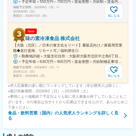
＜予定年収＞550万円～700万円＜賃金形態＞月給制＜賃金内訳＞月額（基本給）：235,000円～350,000円＜月給＞235,000円～350,000円＜昇給有無＞有＜残業手当＞無＜給与補足＞■年収は前職・経験を考慮の上、決定致します。■昇給：年1回（4月）■賞与：年2回（6月・12月）■評価体制：実績と行動評価の両面から評価を実施。賞与は固定部分と変動部分（インセンティブ）で構成されています。■上記に加えて借上社宅制度あり賃金はあくまでも目安の金額であり、選考を通じて上下する可能性があります。月給(月額)は固定手当を含めた表記です。
飲料・食品・医薬分野でトップクラスのシェアを誇る企業です。
掲載予定期間：
2026/6/1（月）
〜
大手企業への納入実績・継続的なメンテナンス需要を背景に、創
2026/8/30（日）
業以来黒字経営を継続しています。
気になる
更新日：
2026/7/15（水）
変更の範囲：会社の定める業務
New
味の素冷凍食品 株式会社
【大阪（北区）／日本の食文化をリード】量販店向け／家庭用営業
職◆直行直帰、リモート可／福利厚生◎
＜勤務地詳細＞大阪支社住所：大阪府大阪市北区中之島6丁目2番57号味の素グループ大阪ビル7階 勤務地最寄駅：京阪中之島線／中之島駅受動喫煙対策：屋内喫煙可能場所あり変更の範囲：会社の定める事業所
＜予定年収＞630万円～900万円＜賃金形態＞月給制補足事項なし＜賃金内訳＞月額（基本給）：282,000円～386,000円＜月給＞282,000円～386,000円＜昇給有無＞有＜残業手当＞有＜給与補足＞※上記年収は、残業20時間の場合※給与詳細は、経験・スキル等を考慮し決定します。■賞与：年2回（過去実績5.4ヶ月分）※業績により変動あり賃金はあくまでも目安の金額であり、選考を通じて上下する可能性があります。月給(月額)は固定手当を含めた表記です。
掲載予定期間：
2026/8/3（月）
〜
2026/11/1（日）
気になる
更新日：
2026/8/3（月）
※求人応募数の多い順にランキングしています（非公開求人は除く）。
※集計対象期間：2026/8/2（日）～2026/8/8（土）
※事情により掲載終了予定日よりも前に求人募集が終了していることもご
ざいます。その場合は当サイトから応募はできませんので、あらかじめご
了承ください。
食品・飲料営業（国内）
の人気求人ランキングを詳しく見
る