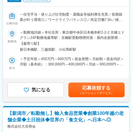
は海外プロジェクト（主にベトナム）に関わる可能性もあり、幅
変更の範囲：会社の定める業務
広い経験を積むことができます。
お客様の経営層と直接対話する機会も多く、技術部門と連携しな
～住宅手当・借り上げ社宅制度・退職金等福利厚生充実／長期就
がら提案を行うことで、事業に深く入り込んだ営業経験が可能で
業が叶う環境◎／ワークライフバランス◎／所定労働7.5h／残業
す。こうした環境の中で、営業としての視野や提案力を高めなが
仕事内容
月平均10H／特別休暇による月1回の週休3日制あり／キャリアア
ら、大きなやりがいと自身の成長を実感していただけます。
ップ・昇格環境◎～
＜勤務地詳細＞本社住所：東京都中央区日本橋本町2-2-2 京橋エド
グラン24F勤務地最寄駅：京橋駅受動喫煙対策：屋内全面禁煙変
■当社の魅力
当社は創業137年、生活に欠かせない容器事業を基盤に、幅広い
勤務地
更の範囲：会社の定める事業所（リモートワーク含む）
◇キリングループの安定基盤
【最寄り駅】
事業展開で業績は右肩上がりに成長しています。
同社は、キリンビール株式会社100％出資のエンジニアリング会
新日本橋駅、三越前駅、小伝馬町駅
本ポジションでは、容器事業本部にて営業職としてご活躍いただ
社です。食品専業プラントエンジニアリング会社として、日本ト
きます。
＜予定年収＞450万円～600万円＜賃金形態＞月給制＜賃金内訳＞
ップクラスの実績を持ち、バイオ医薬品のプラント建設では国内
月額（基本給）：300,000円～400,000円＜月給＞300,000円～
有数の技術力を誇ります。
■業務詳細：
給与
400,000円＜昇給有無＞有＜残業手当＞有＜給与補足＞※給与詳細
◇グループ外や海外へも事業展開
＜顧客＞酒造・調味料・化粧品メーカー等
は、経験・能力を考慮した上で決定。■賞与実績：年2回（昨年実
高いノウハウや技術が評価され、グループ内だけでなくグループ
績5.5ヶ月）賃金はあくまでも目安の金額であり、選考を通じて上
外の飲料・食品・医薬品メーカー様の工場建設も数多く手がけて
＜営業方法＞容器・包装商材などをお客様の用途や課題に合わせ
下する可能性があります。月給(月額)は固定手当を含めた表記で
います。
応募依頼する
て提案する営業です。仕入先の商品に加え、当社のオリジナル商
気になる
す。
◇職場環境の制度改革
（エージェントサービス）
品も取り扱っており、商社とメーカー双方の機能を併せ持つ点が
社宅や時短勤務など社員の働きやすい環境整備も行っておりま
強みです。
す。プライベートな旅行にも補助金を支給する制度を設けるな
ど、福利厚生も充実、クラブ活動も盛んで、部署や世代を超えた
＜取扱い商材例＞容器（ガラスびん 、プラスチックボトル等）、
交流の場も充実したアットホームな環境です。
【新潟市／転勤無し】輸入食品営業◆創業100年越の老
フィルム等の包装資材、容器への充填を行うための工場機械設備
舗企業◆土日祝休◆世界の「食文化」へ日本へ◎
等
変更の範囲：会社の定める業務
株式会社大谷商会
■入社後について：