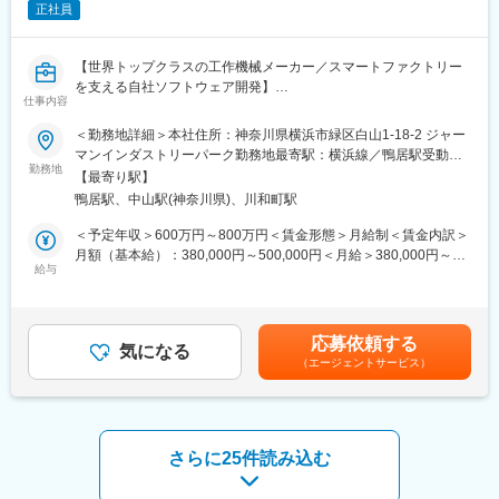
正社員
・設備センサデータを用いた異常検知や予知保全
・完成品の異音検査
＜自然言語処理＞
【世界トップクラスの工作機械メーカー／スマートファクトリー
・特許文書調査
を支える自社ソフトウェア開発】
・社内文書の検索
仕事内容
・ナレッジグラフ生成
■業務概要
＜数理最適化＞
＜勤務地詳細＞本社住所：神奈川県横浜市緑区白山1-18-2 ジャー
当社はドイツに本社を置く世界有数の工作機械メーカーです。
・スケジューリング最適化
マンインダストリーパーク勤務地最寄駅：横浜線／鴨居駅受動喫
本ポジションでは、板金加工機・自動化設備・産業ロボット・
勤務地
・配送計画最適化
煙対策：屋内全面禁煙変更の範囲：会社の定める事業所（リモー
【最寄り駅】
AGVなどを連携させる自動生産用スケジューリングシステムの開
・設備制御最適化
トワーク含む）
鴨居駅、中山駅(神奈川県)、川和町駅
発を通じて、お客様の生産活動の自動化・効率化を支援していた
だきます。
■具体的には：
＜予定年収＞600万円～800万円＜賃金形態＞月給制＜賃金内訳＞
単なるアプリケーション開発ではなく、
（1）開発・現場実装 ※得意な分野のプロジェクトに参画
月額（基本給）：380,000円～500,000円＜月給＞380,000円～
・要件定義
給与
・アルゴリズムリサーチ
500,000円＜昇給有無＞有＜残業手当＞有＜給与補足＞※上記は経
・設計
・エッジデバイス実装
験に応じて応相談■賞与：年2回賃金はあくまでも目安の金額であ
・開発
・クラウドデプロイ
り、選考を通じて上下する可能性があります。月給(月額)は固定手
・現地導入
（2）資料作成・顧客折衝
当を含めた表記です。
応募依頼する
・運用支援
気になる
・定例MTGにおける資料作成・報告
（エージェントサービス）
まで一貫して携わることができるため、自身が開発したシステム
が実際の工場で稼働し、生産現場を変革していく手応えを実感で
■製造業のインテグレーターとは：
きます。
国際競争の激化や人手不足など、深刻な課題を抱える製造業で
は、デジタル活用による業務効率化・生産性向上が求められてい
■業務詳細：
ます。
さらに25件読み込む
（1）自動生産用スケジューリングシステムの開発
そこで私たちは、製造現場の自動化及び省人化を支援するべく、
顧客要件の整理および要件定義
自社開発のAI技術を活用したソフトウェアプロダクト + ハードウ