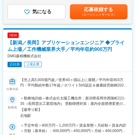
等を考慮のうえ決定■賞与：売上高経常利益率に応じ決定■家族手
■同社の魅力：
当や各種手当が充実しているため手当によっても年収・月給は変
応募依頼する
【世界トップシェア/高収益/高年収/東証一部上場の日本を代表す
気になる
動します。賃金はあくまでも目安の金額であり、選考を通じて上
（エージェントサービス）
る優良メーカー】
下する可能性があります。月給(月額)は固定手当を含めた表記で
同社は半導体精密加工装置において世界シェア80％を誇る半導体
す。
製造装置メーカーです。BtoB企業かつ、ニッチな専門技術を持つ
企業であり、知らない方も多いと思いますが、高い収益体制、従
NEW
業員の働きやすさは日本の製造業でもトップクラスを誇ります。
【新潟／長岡】アプリケーションエンジニア ◆プライ
製造業の経常利益率は5％程度といわれる中、同社は約25％の経
常利益率を誇ります。
ム上場／工作機械業界大手／平均年収約900万円
【自分で仕事を選ぶ！自主性を重んじる文化を創る「社内通貨制
DMG森精機株式会社
度」】
正社員
上場企業
同社の特徴は、全社員が主体性をもって、日々の仕事を行う部分
です。特に特徴的なのは、社内通貨制度(WILL会計制度)です。こ
れは部門を超えて様々な仕事を自ら選択でき、その仕事内容に応
【売上高5,000億円超／世界40ヶ国以上に展開／平均年収903万
じ、社内通貨を受け取れるという制度です。同社の社員は、「や
円・平均勤続年数17年超／ホワイト500認定＆健康経営銘柄2024
らされる仕事」を行わず、自らの意思で仕事を選び、仕事の価値
仕事内容
認定】
を考え、自らの価値を高めています。
※https://www.disco.co.jp/recruit/management/system/#will
＜勤務地詳細＞株式会社太陽工機住所：新潟県長岡市西陵町221-
※世界有数の工作機械メーカーである当社の完全子会社「株式会社
35（長岡雲出工業団地内） 受動喫煙対策：屋内全面禁煙変更の範
太陽工機」に在籍出向いただき、将来的に長岡市にてアプリケー
勤務地
囲：会社の定める事業所
【最寄り駅】
ション（加工技術）エンジニアとしての業務をお任せいたしま
石地駅
す。
＜予定年収＞800万円～1,200万円＜賃金形態＞月給制＜賃金内訳
■業務内容：
＞月額（基本給）：400,000円～450,000円＜月給＞400,000円～
研削盤における加工テスト、技術提案、加工条件の設定・プログ
給与