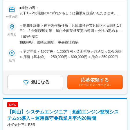
業界のNo.1のシェアを誇り、リーディングカンパニーとしてマー
■業務内容：
ケットを創造し続けてきたことや製品が使われる裾野が広いこと
以下1～2の職務のいずれかもしくは複数を担当いただきます。
から景気に左右されず利益を産み続けることができます。また、
仕事内容
1）顧客提供するソリューションアプリケーションの具体的な設
会社の利益は社員旅行や決算賞与（臨時ボーナス）で社員に還元
計・開発業務
する社風です。
＜勤務地詳細＞神戸製作所住所：兵庫県神戸市兵庫区和田崎町1丁
└事業推進部門で企画したソリューションについて、具体的にど
目1－2 受動喫煙対策：屋内全面禁煙変更の範囲：会社の定める事
のようなアプリケーション・機能構成とするのかを設計し、これ
勤務地
■今後の展望：
業所（リモートワーク含む）
【最寄り駅】
らの開発プロジェクトを管理する業務。開発自体は同じ部内の別
当社は各種オートメーションに便利でリーズナブルな製品を供給
和田岬駅、御崎公園駅、中央市場前駅
の課や協力会社と協力しながら進めていきます。
し続けるとともに、SDGsを推進できる製品を開発・供給すること
2）顧客に納入・提供するシステム・サービスの運用・保守業務
で微力ながら日本経済の礎となる覚悟で、次世代を担っていきた
＜予定年収＞450万円～1,200万円＜賃金形態＞月給制＜賃金内訳
└開発したソリューションアプリケーションに対し、顧客の要望
いと考えています。
＞月額（基本給）：250,000円～600,000円＜月給＞250,000円～
や市場動向からより売上に貢献できるものへと機能追加・機能改
給与
※大阪府が取り組んでいる「緊急雇用対策事業」に賛同しています
600,000円＜昇給有無＞有＜残業手当＞有＜給与補足＞※あくまで
良する開発を推進。クラウドを活用したシステムでは安定的なサ
※
想定年収であり、ご経験・役割等によります。■残業手当：有（残
ービス提供を実現するために稼働状況の管理や定期的なシステム
業時間に応じて支給。深夜勤務、休日手当は別途支給有）■賃金改
バージョンアップの計画・実施などを協力会社とともに実施。開
変更の範囲：会社の定める業務
定：年1回（4月）■賞与：年2回（6月・12月）■各種手当：通勤手
応募依頼する
発状況等によっては社内関係部署との折衝が必要となります。プ
気になる
当（会社規定に基づき支給）、扶養手当、外勤手当など賃金はあ
（エージェントサービス）
ロジェクトをマネジメントする能力も必要です。
くまでも目安の金額であり、選考を通じて上下する可能性があり
ます。月給(月額)は固定手当を含めた表記です。
■使用ツール、言語、環境等：
・基本情報技術者（Must）
NEW
・C#、Python等のプログラミング言語（Must）
【岡山】システムエンジニア｜船舶エンジン監視シス
・ネットワーク・通信、クラウド、AIの基礎知識・技術（Must）
・プロジェクト管理スキル（PMP等）（Want）
テムの導入～運用保守◆残業月平均20時間
・クラウドに関わる運用知識（Want）
株式会社三井E&S