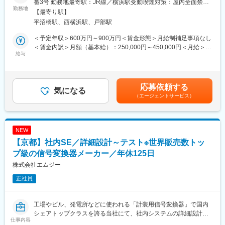
・中途社員の割合：約50%
番3号 勤務地最寄駅：JR線／横浜駅受動喫煙対策：屋内全面禁煙
ソフトウェアソリューション課は、古河電工グループ内のソフト
勤務地
変更の範囲：会社の定める事業所（リモートワーク含む）
【最寄り駅】
ウェアに関する中核組織として、基盤技術の構築から複数開発プ
変更の範囲：会社の定める業務
平沼橋駅、西横浜駅、戸部駅
ロジェクトの推進までを担っています。
2026年度以降、AIロボティクス分野への展開も視野に入れたソフ
＜予定年収＞600万円～900万円＜賃金形態＞月給制補足事項なし
トウェア基盤の高度化や、戦略的なソフトウェアプラットフォー
＜賃金内訳＞月額（基本給）：250,000円～450,000円＜月給＞
ムの構築を計画しており、構想・アーキテクチャ設計に加え、プ
給与
250,000円～450,000円＜昇給有無＞有＜残業手当＞有＜給与補足
ロトタイプ実装・評価を自らリードし、短期間でこれらを立ち上
＞補足事項なし賃金はあくまでも目安の金額であり、選考を通じ
げられる人材が不足しており、設計と実装を両輪で推進し、関係
て上下する可能性があります。月給(月額)は固定手当を含めた表記
者(研究所内各部署)と合意形成を行いながら、プラットフォームを
です。
応募依頼する
具現化できる人材を募集します。
気になる
（エージェントサービス）
■業務内容：
グループ内の重要なミッションに大きく貢献できる可能性のあ
る、AIをベースとした戦略的なソフトウェアプラットフォームの
NEW
開発プロジェクトに参画頂く予定です。
【京都】社内SE／詳細設計～テスト※世界販売数トッ
また、ソフトウェアに関する全体的な開発力向上の取り組みとし
て、AI駆動型の開発といった先進的な手法の調査・研究活動な
プ級の信号変換器メーカー／年休125日
ど、ソフトウェア基盤技術としてグループ内全体に貢献する業務
株式会社エムジー
もお任せしたいと思っています。
正社員
■業務の魅力：
研究開発部門だからこそチャレンジできる取り組みが多く、AIロ
工場やビル、発電所などに使われる「計装用信号変換器」で国内
ボティクス分野、AIベースのプラットフォーム構築など、今後の
シェアトップクラスを誇る当社にて、社内システムの詳細設計、
ソフトウェアの主流となっていくコアな技術に携わることが可能
仕事内容
プログラミング、テストなどをお任せします。
です。