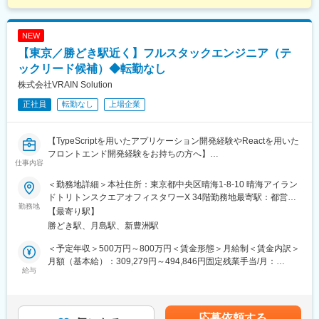
NEW
【東京／勝どき駅近く】フルスタックエンジニア（テ
ックリード候補）◆転勤なし
株式会社VRAIN Solution
正社員
転勤なし
上場企業
【TypeScriptを用いたアプリケーション開発経験やReactを用いた
フロントエンド開発経験をお持ちの方へ】
仕事内容
■仕事内容
＜勤務地詳細＞本社住所：東京都中央区晴海1-8-10 晴海アイラン
当社は、製造業向けAI外観検査システム「Phoenix」を自社開発し
ドトリトンスクエアオフィスタワーX 34階勤務地最寄駅：都営大
ています。
勤務地
江戸線／勝どき駅受動喫煙対策：屋内全面禁煙変更の範囲：会社
【最寄り駅】
本ポジションでは、フロントエンド／バックエンド双方に関与し
の定める事業所
勝どき駅、月島駅、新豊洲駅
ながら、実装を主軸にプロダクト開発を牽引する「フルスタック
テックリード候補」を募集しています。
＜予定年収＞500万円～800万円＜賃金形態＞月給制＜賃金内訳＞
月額（基本給）：309,279円～494,846円固定残業手当/月：
現在は、新機能開発やUI／UXの刷新、処理高速化など、新規開発
給与
107,388円～171,821円（固定残業時間45時間0分/月）超過した時
を中心としたフェーズです。
間外労働の残業手当は追加支給＜月給＞416,667円～666,667円
設計・実装・技術選定まで裁量を持って関われる環境で、「現場
（一律手当を含む）＜昇給有無＞有＜残業手当＞有＜給与補足＞※
で本当に使われ、価値を生むプロダクト」を技術で形にしていた
経験、スキル、年齢を考慮の上、当社規定により決定します。※年
応募依頼する