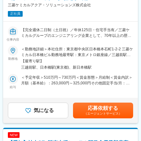
・先輩社員のもとでOJT
三菱ケミカルアクア・ソリューションズ株式会社
正社員
■業務のやりがい：
・世界中の海上物流の安全運航に寄与することを実感できる。
・身に付けた知識や経験を活用してグローバルな仕事に携わるこ
【完全週休二日制（土日祝）／年休125日・住宅手当有／三菱ケ
とができる。
ミカルグループのエンジニアリング企業として、70年以上の歴史
・ＩＴ側面からエンジンの稼働を支えることができる。
仕事内容
と水処理技術で業界をリード】
■部署の魅力・アピールポイント：
＜勤務地詳細＞本社住所：東京都中央区日本橋本石町1-2-2 三菱ケ
■ポジションの概要：
・アフターサービスに関わる技術対応を一手に担う部署です。業
ミカル日本橋ビル勤務地最寄駅：東京メトロ銀座線／三越前駅受
情報システム部において、業務システムエンジニアとしてシステ
勤務地
務内容は多岐にわたっており、分業体制で業務を行っています。
動喫煙対策：屋内全面禁煙変更の範囲：会社の定める事業所
【最寄り駅】
ム企画・導入・運営、業務DXの推進を行っていただきます。
・技術的な知見をお持ちの方であれば、活躍できる場面が数多く
三越前駅、日本橋駅(東京都)、新日本橋駅
あり、即戦力として活躍できる環境です。
■業務について：
・ダイバーシティの拡大にも積極的に取り組んでいます。
＜予定年収＞510万円～730万円＜賃金形態＞月給制＜賃金内訳＞
＜具体的な業務内容＞
月額（基本給）：263,000円～325,000円その他固定手当/月：
・社内業務システムの運営、システム改善の推進
給与
■ポジションについて：
42,000円～135,000円＜月給＞305,000円～460,000円＜昇給有無
・社内業務システム導入プロジェクトの推進（上流工程・ベンダ
・業務の都合上、休日出勤を要請することがあります。代休取得
＞有＜残業手当＞有＜給与補足＞■昇給：年1回■賞与：年2回（6
ー管理・社員へのヒアリング実施等）
できます。
月、12月）（2024年度実績6.4ヶ月分）■借上げ独身寮あり（諸条
・基幹システム再構築プロジェクトへの参画
件あり）■出張手当：日当2,800円/日、宿泊費実費支給（上限
応募依頼する
・AIツールを活用した業務DX推進
気になる
変更の範囲：会社の定める業務
11,000円税抜）賃金はあくまでも目安の金額であり、選考を通じ
（エージェントサービス）
て上下する可能性があります。月給(月額)は固定手当を含めた表記
＼このポジションの魅力／
です。
★全社で取り組みを進めている、DX推進プロジェクトの中核メン
バーとして、会社全体の業務改革に携わることができる環境とな
NEW
ります。