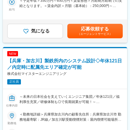
＜予定年収＞350万円～650万円＜賃金形態＞月給制月給制での支
得していただく予定です。
など、社員を大切にする仕組みあり
給となります。＜賃金内訳＞月額（基本給）：250,000円～
給与
・従業員向け保育園完備（ドイツやスウェーデン等欧州各国のお
350,000円＜月給＞250,000円～350,000円＜昇給有無＞有＜残業
【社内SE・情報システム業務】
もちゃを採用。バイリンガルの先生による英語教育等、日本最高
手当＞有＜給与補足＞◇経験に応じて待遇を決定いたします。育
PCの設定・キッティング
水準の教育を提供）
成前提での採用も考えておりますので、お気軽にご応募くださ
PCやシステムに関する問い合わせ対応
い。賃金はあくまでも目安の金額であり、選考を通じて上下する
応募依頼する
ユーザーアカウント・アクセス権限管理
気になる
変更の範囲：会社の定める業務
可能性があります。月給(月額)は固定手当を含めた表記です。
（エージェントサービス）
サーバー・ネットワーク関連の運用サポート
バックアップなどの定常業務
各拠点からのIT関連問い合わせ対応
PC入替時の機種選定やベンダーとの調整
NEW
【兵庫・加古川】製鉄所内のシステム設計◇年休121日
【システム開発・PC制御業務】
検査装置向けWindowsアプリケーションの開発・改修
／内定時に配属先エリア確定が可能
データロギングシステムの開発・改修
株式会社マイスターエンジニアリング
ソフトウェアの不具合対応・保守運用
正社員
FA-PCや周辺機器の選定・設定
現担当者のアシスタントとして開発・制御技術を習得
将来的なシステム開発・PC制御業務の中核人材として活躍
～未来の日本社会を支えていくエンジニア集団／年休121日／福
技術製造部内の制御チームに所属し、周囲のメンバーと連携しな
利厚生充実／研修体制も◎で長期就業が可能！～
がら業務を進めていただきます。
仕事内容
■業務内容：製鉄所構内のコンピューターシステム更新における設
＜この仕事の魅力＞
＜勤務地詳細＞兵庫県加古川内の顧客先住所：兵庫県加古川市 勤
計・製作・テスト・現地調整業務や、既存ソフトの改造ならびに
◆社内SEだけでは終わらない、技術の幅を広げられる環境
務地最寄駅：JR線／加古川駅受動喫煙対策：屋内喫煙可能場所あ
既設影響調査、ハードウェアやネットワーク機器等の運用保守な
勤務地
社内ITサポートだけでなく、将来的にはWindowsアプリケーショ
り変更の範囲：会社の定める事業所
どご担当頂きます。
ン開発やPC制御領域にも携わることが可能です。