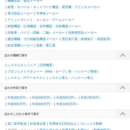
機械部品・金型メーカー
家電・モバイル・ネットワーク機器・複写機・プリンタメーカー
電子部品メーカー
半導体メーカー
アミューズメント・エンタメ・ゲームメーカー
精密機器・計測機器・光学機器・分析機器メーカー
自動車・バイク（四輪・二輪）メーカー
自動車部品メーカー
建設機械・その他輸送機器メーカー
受託加工業（各種加工・表面処理）
総合電機メーカー
造船・重工業
ほかの職種で探す
システムエンジニア（汎用機系）
プロジェクトマネジャー（Web・オープン系・パッケージ開発）
システム・ITアーキテクト
システム導入・パッケージ導入
ほかの年収で探す
年収300万円～
年収400万円～
年収500万円～
年収700万円～
年収800万円～
年収900万円～
年収1000万円～
ほかのこだわり条件で探す
第二新卒歓迎
外資系企業
年間休日120日以上
フレックス勤務
管理職・マネジャー
英語を活かす
学歴不問
転勤なし（勤務地限定）