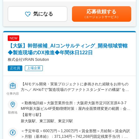
■就業環境
決定します。基本給とは別に出張の場合は出張手当を支給致しま
年間休日125日、月残業平均3時間とワークライフバランス良好。
■業務内容
す。■昇給年1回（2月）■賞与年2回（7、12月）平均4.0カ月
応募依頼する
社宅制度や食費補助、各種手当も充実しています。
半導体工場向けAMHSシステムの要件定義・仕様設計をご担当い
気になる
（2025年度実績4.2か月分)賃金はあくまでも目安の金額であり、
（エージェントサービス）
ただきます。国内外のお客様の要望をもとに、AMHSシステムを
選考を通じて上下する可能性があります。月給(月額)は固定手当を
■企業の特徴/魅力
中心としたシステム全体の仕様を設計し、開発・導入リームと連
含めた表記です。
研究開発領域でのエンジニア派遣・受託を通じて、最先端技術の
携しながらプロジェクトを推進いただきます。
発展を支える専門企業です。社員の意思を尊重し、興味や得意分
入社後は、ご経験や得意分野に応じてフロントエンドの領域から
NEW
野に挑戦できる環境を整えています。
段階的にご担当いただきます。
【大阪】幹部候補_AIコンサルティング_開発領域管轄
【具体的には】
変更の範囲：会社の定める業務
◇要件定義・仕様設計
◆製造現場のDX推進◆年間休日122日
・お客様との要件ヒアリング
株式会社VRAIN Solution
・業務フロー分析
正社員
上場企業
・システム仕様策定
・オプション機能の決定
・テスト項目・評価基準の策定
【AIモデル開発・実装プロジェクトに参画された経験をお持ちの
◇フロントエンド関連
方へ／ AI×IoTで”製造現場のデファクトスタンダードの構築” を目
・UI/UX仕様検討
仕事内容
指す会社】
◇インフラ関連
・WEBシステム・業務システム（サーバーサイド）仕様検討
＜勤務地詳細＞大阪営業所住所：大阪府大阪市淀川区宮原4-3-7
■業務内容
・CUIでの基本コマンド操作（システムログの確認・解析）
MPR新大阪ビル4F受動喫煙対策：屋内全面禁煙変更の範囲：会社
DX推進コンサルタント、またビジネス領域のマネジメントを想定
勤務地
・通信仕様検討
の定める事業所
【最寄り駅】
した幹部候補として弊社に参画し、弊社クライアントの潜在的課
◇データベース関連
新大阪駅、東三国駅、東淀川駅
題解決に向けたの企画立案、提案営業及び案件PMとしてエンジニ
・データ構造検討
アを率いデリバリーいただき、スマートファクトリー化など製造
・セキュリティ方針策定
＜予定年収＞600万円～1,200万円＜賃金形態＞月給制＜賃金内訳
現場のDX推進を推進いただきます。
・データ連携策定
＞月額（基本給）：371,134円～742,268円固定残業手当/月：