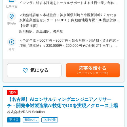
インフラに対する課題をトータルサポートする注目企業／年休
を変え、世界を変えていく」をミッションに、AI×IoTで「製造現
仕事内容
125日～
場のデファクトスタンダードの構築」を目指す会社です。
https://www.ixs.co.jp/
＜勤務地詳細＞本社住所：神奈川県川崎市幸区新川崎7-7 かわさ
当社は製造現場の自動化及び省人化を支援するべく、自社開発の
き新産業創造センター（AIRBIC）内勤務地最寄駅：JR横須賀線／
■当社の魅力：
勤務地
AI技術を活用したソフトウェアプロダクト + ハードウェアの両軸
新川崎駅受動喫煙対策：屋内喫煙可能場所あり
【最寄り駅】
「ロボット×テクノロジーで社会を守る」のミッションのもと、社
で工場ラインのインテグレーション提案を行い、工場現場実装を
新川崎駅、鹿島田駅、矢向駅
会・産業インフラの抱える老朽化・熟練技能者減といった社会的
通じた課題解決型ソリューションを提供しています。
課題の解決に注力しています。ロボット・IoT技術に加え、AI・
＜予定年収＞500万円～800万円＜賃金形態＞月給制＜賃金内訳＞
XR、3Dデータサービス技術を融合したソリューションを提供し
現在はAI外観検査事業およびコンサルティング事業を中心に事業
月額（基本給）：230,000円～250,000円その他固定手当/月：
ています。
給与
拡大しており、今後も製造現場における様々な課題解決に向け
110,000円～320,000円固定残業手当/月：76,000円～95,000円
た、自社製のAIソフトウェア×IoTによる新たなソリューション領
（固定残業時間30時間0分/月）超過した時間外労働の残業手当は
■業務概要：
域へと事業を拡大していきます。
追加支給＜月給＞416,000円～665,000円（一律手当を含む）＜昇
AI/ARデータサービス部門のエンジニアとして、ARを用いたソフ
給有無＞有＜残業手当＞有＜給与補足＞※詳細に関しては面接時に
応募依頼する
トウェアの設計・開発業務とその推進をメインミッションとして
気になる
変更の範囲：会社の定める全ての業務
お伺いください。※想定年収は、賞与（月割支給）を含む昇給／年
（エージェントサービス）
います。
1回（4月）決算賞与（業績による）賃金はあくまでも目安の金額
であり、選考を通じて上下する可能性があります。月給(月額)は固
■業務詳細：
定手当を含めた表記です。
・土木・建築・社会インフラ業界向けの自社製品サービス（AR・
NEW
VR関連）の企画・設計・開発・運用
【名古屋】AIコンサルティングエンジニア／リサー
・企業との共同開発案件の推進（企画・仕様検討・設計・開発実
務・現場実証・運用サポート）
チ・開発◆対製造業AI技術でDXを実現／グロース上場
株式会社VRAIN Solution
■ソリューション例：
正社員
転勤なし
上場企業
・XR施工管理ソリューション：携帯端末の機能を活用して、現場
を簡易に3D測定。視覚的に施工情報の確認、リアルタイム共有が