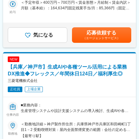
また、自社内の社内運用チームが使用する開発用のWEBアプリケ
・完成品の異音検査
＜予定年収＞400万円～700万円＜賃金形態＞月給制＜賃金内訳＞
ーションの制作にも携わっていただきます。
月額（基本給）：164,634円固定残業手当/月：85,366円（固定残
給与
＜自然言語処理＞
業時間40時間0分/月）超過した時間外労働の残業手当は追加支給
■開発環境：
・特許文書調査
＜月給＞250,000円（一律手当を含む）＜昇給有無＞有＜残業手
Notion, Github, Python, Django, MySQL, Docker, Azure等
・社内文書の検索
当＞有＜給与補足＞※経験やスキルを考慮の上、当社規定により決
・ナレッジグラフ生成
定いたします。■昇給：年1回（4月）■賞与：年2回（7月、12月に
応募依頼する
■「COMlogiQ」（コムロジック）とは？
気になる
各2か月分支給）※業績により特別賞与あり賃金はあくまでも目安
（エージェントサービス）
生産現場におけるプログラミング自動化サービスです。
＜数理最適化＞
の金額であり、選考を通じて上下する可能性があります。月給(月
生産現場の人員不足・新製品開発の必要性が高まっている現状市
・スケジューリング最適化
額)は固定手当を含めた表記です。
場で非常に注目されてます。
・配送計画最適化
生産現場では、CAD/CAＭの3Dデータからプログラムを作成する
・設備制御最適化
NEW
事が煩雑で工数負担でした。
【兵庫／神戸市】生成AIや各種ツール活用による業務
本サービスでは3Dデータから自動でプログラムを出力する事で工
■当社について
数負担を軽減し、より生産性の高い業務へのシフトを可能としま
DX推進◆フレックス／年間休日124日／福利厚生◎
2024年2月に創業から3年11か月で上場した「モノづくりのあり方
す。
を変え、世界を変えていく」をミッションに、AI×IoTで「製造現
三菱電機株式会社
場のデファクトスタンダードの構築」を目指す会社です。
正社員
上場企業
■同社で働く魅力
★目に見て分かる成果と実際に試せる環境★
当社は製造現場の自動化及び省人化を支援するべく、自社開発の
自社でも使用しているので、エンドユーザーからの声を直に受け
AI技術を活用したソフトウェアプロダクト + ハードウェアの両軸
■業務内容：
取る事が可能です。自身の作成した機能や画面が実際に使用され
で工場ラインのインテグレーション提案を行い、工場現場実装を
生産管理システムや設計支援システムの導入検討、生成AIや各種
ているのを間近で確認する事が可能です。
通じた課題解決型ソリューションを提供しています。
仕事内容
ツールの開発をお任せします。
また、プロダクトを磨きこむ事で、実際の加工効率やモノとして
加工製品が目に見えて良くなる改善体験も得られます。
＜勤務地詳細＞神戸製作所住所：兵庫県神戸市兵庫区和田崎町1丁
現在はAI外観検査事業およびコンサルティング事業を中心に事業
■具体的には：
また、実際に自社でも加工機があり本プロダクトを使用している
目1－2 受動喫煙対策：屋内全面禁煙変更の範囲：会社の定める事
拡大しており、今後も製造現場における様々な課題解決に向け
◇ユーザー部門へのヒアリング、業務分析等による課題抽出
勤務地
ので、新規機能の開発において自社ですぐ試す事が可能です。
業所（リモートワーク含む）
た、自社製のAIソフトウェア×IoTによる新たなソリューション領
【最寄り駅】
◇課題解決に向けた業務要件定義及びシステム設計