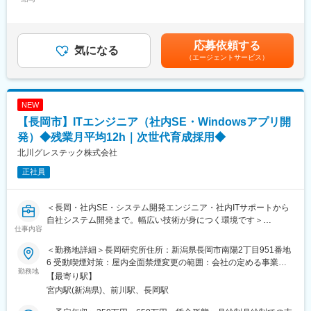
450,000円＜昇給有無＞有＜残業手当＞有＜給与補足＞■賞与：年
ラミング、顧客先での技術立ち上げサポートなどをお任せしま
1回賃金はあくまでも目安の金額であり、選考を通じて上下する可
す。
能性があります。月給(月額)は固定手当を含めた表記です。
応募依頼する
■株式会社太陽工機について：
気になる
（エージェントサービス）
当社の完全子会社として、独自の研削加工技術を軸に各種研削盤
の開発／製造を展開しております。研削加工技術の分野に特化し
た独自の開発力を軸に、複合研削盤、タレット型複合研削盤、高
生産型研削盤等を手掛けています。
NEW
【長岡市】ITエンジニア（社内SE・Windowsアプリ開
■当社の魅力：
工作機械業界の世界シェアトップクラスのプライム上場上場企業
発）◆残業月平均12h｜次世代育成採用◆
です。工程集約／自動化／DX／GX需要を追い風に事業を拡大
北川グレステック株式会社
し、工作機械1台あたりの販売単価が上昇しています。製造業、自
正社員
動車、半導体、医療、家電など多くの産業に必要不可欠な存在で
す。
＜働きやすさ＞
＜長岡・社内SE・システム開発エンジニア・社内ITサポートから
・有給取得は20日以上と100%越え
自社システム開発まで。幅広い技術が身につく環境です＞
・各事業所に社員食堂があり、三ツ星レストランと提携も
仕事内容
・平均年収903万円／有給休暇取得平均18.9日
■仕事内容
・平均勤続年数17年超、平均年齢40.5歳、離職率（自己都合）
＜勤務地詳細＞長岡研究所住所：新潟県長岡市南陽2丁目951番地
社内のIT環境を支える情報システム業務と、製造現場の設備や装
1.6%と長期就労可能
6 受動喫煙対策：屋内全面禁煙変更の範囲：会社の定める事業所
置に組み込むWindowsアプリケーションの開発・保守業務を担当
勤務地
・育児休暇は男性女性共に100%
（リモートワーク含む）
【最寄り駅】
いただきます。
・ホワイト500認定＆健康経営銘柄2024認定
宮内駅(新潟県)、前川駅、長岡駅
入社後は現担当者のサポート業務からスタートし、社内ITサポー
・独身寮（借り上げ社宅）5,000円/月や保育所の併設、名古屋や
ト業務を行いながら、徐々にシステム開発・PC制御関連業務を習
奈良への無料シャトルバス、社員食堂やトレーニングジム、完備