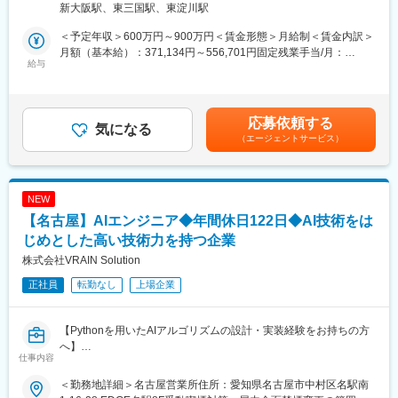
新大阪駅、東三国駅、東淀川駅
（2）充実の教育制度：
学習システムの開発・運用に携わっていただきます。さらに、ご
私たちは、社員一人ひとりが主体的に仕事と向き合い、
経験・スキルに応じて、メンバーとしての実装・運用中心の業務
＜予定年収＞600万円～900万円＜賃金形態＞月給制＜賃金内訳＞
仕事に誇りを持って自己実現ができるように、人材育成に非常に
からリードとしてプレイングマネージャーの立場で開発全体を牽
月額（基本給）：371,134円～556,701円固定残業手当/月：
力を入れており、新入社員からベテラン社員まで、スキルに合わ
引いただくなど幅広い役割をお任せします。新規機能開発やAI検
給与
128,866円～193,299円（固定残業時間45時間0分/月）超過した時
せてキャリアップができる充実の育成制度を整えています。
査システムの更なる高速化対応など、新規開発フェーズで高度な
間外労働の残業手当は追加支給＜月給＞500,000円～750,000円
（3）勤務地（エリア）は内定時に確約が可能：
技術に挑戦できる環境です。
（一律手当を含む）＜昇給有無＞有＜残業手当＞有＜給与補足＞※
基本的には内定提示時点で配属先もしくは配属エリアが決定しま
経験、スキルを考慮の上、当社規定により優遇※人事評価年2回、
応募依頼する
す。
■主な業務内容
気になる
評価に応じて給与改定を行う賃金はあくまでも目安の金額であ
そのため、「内定承諾はしたものの勤務地がどこになるかわから
（エージェントサービス）
・AI検査実行アプリケーション・AI学習システムの設計・開発・
り、選考を通じて上下する可能性があります。月給(月額)は固定手
ない」という不安を持たずにご入社いただけます。また当社は配
テスト・運用
当を含めた表記です。
属先を定期的に変更するのではなく、1社で3年、5年、10年とと
・アプリケーション仕様検討、設計・実装・テスト・運用・保守
期就業いただく事を前提としております
・パフォーマンス改善・高速化、大規模データ処理の最適化
NEW
・チーム内でのコードレビュー、開発プロセス改善への参画
【名古屋】AIエンジニア◆年間休日122日◆AI技術をは
変更の範囲：本文参照
・新プロダクト開発における技術選定・アーキテクチャ設計
じめとした高い技術力を持つ企業
■魅力
株式会社VRAIN Solution
・新規開発・プロダクト立ち上げに裁量を持って関わることが可
正社員
転勤なし
上場企業
能
・高度なバックエンド技術・リアルタイム処理・パフォーマンス
チューニングに挑戦できる
【Pythonを用いたAIアルゴリズムの設計・実装経験をお持ちの方
・高速化・最適化の成果が、現場で検査できる対象や量の増加に
へ】
つながり、直接的にお客様の価値向上に貢献
仕事内容
・小規模チームのテックリードとして、設計方針や開発プロセス
■仕事内容
に直接影響可能
＜勤務地詳細＞名古屋営業所住所：愛知県名古屋市中村区名駅南
当社は製造業向けAI画像検査システム「Phoenix」を自社開発して
・産業系知見を活かし、異分野の技術と組み合わせた新しいプロ