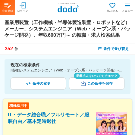
会員登録
ログイン
気になる
メニュー
産業用装置（工作機械・半導体製造装置・ロボットなど）
メーカー、システムエンジニア（Web・オープン系・パッ
ケージ開発）、年収600万円～
の転職・求人検索結果
352
条件で並び替え
件
現在の検索条件
[職種]システムエンジニア（Web・オープン系・パッケージ開発）-業務系アプリケーションエンジニア・プログラマ [業種]産業用装置（工作機械・半導体製造装置・ロボットなど）メーカー-メーカー（機械・電気）業界 [年収]600万円～
新着求人をいつでもチェック
条件の変更
この条件を保存
積極採用中
IT・データ総合職／フルリモート／服
装自由／基本定時退社