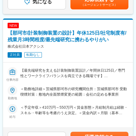
だきます。
気になる
収構成は、月給×12ヶ月となります。■人事評価：年2回※評価に応
（エージェントサービス）
じて給与改定を実施賃金はあくまでも目安の金額であり、選考を
製造現場で実際に使用されるAI検査アプリケーションを対象に、
通じて上下する可能性があります。月給(月額)は固定手当を含めた
フロントエンド／バックエンドの垣根なく、プロダクト全体の設
表記です。
計・実装・改善に一貫して携わっていただきます。
NEW
【那珂市/計装制御装置の設計】年休125日/社宅制度有/
■主な業務内容
・AI検査実行アプリケーション／AI学習システムの設計・開発
残業月3時間程度/最先端研究に携わるやりがい
・フロントエンド（GUI・UI／UX）およびバックエンド双方の実
株式会社日本アクシス
装
正社員
転勤なし
・操作性・視認性を重視したUI／UX設計
・アプリケーション仕様検討、アーキテクチャ設計
・パフォーマンス改善・高速化・最適化対応
【最先端研究を支える計装制御装置設計／年間休日125日／専門
・コードレビュー、技術的意思決定への関与
性とワークライフバランスを両立できる職場です】
・営業・企画と連携した要件整理・技術的判断
仕事内容
■業務概要
■当社について
＜勤務地詳細＞茨城県那珂市の研究機関住所：茨城県那珂市 受動
当社では公的研究機関における核融合実験で使用される計装制御
2024年2月に創業から3年11か月で上場した「モノづくりのあり方
喫煙対策：敷地内全面禁煙変更の範囲：会社の定める事業所
装置の設計業務を担当いただきます。ハード・ソフト両面の知見
勤務地
を変え、世界を変えていく」をミッションに、AI×IoTで「製造現
を活かし、計測機器の選定からシステム設計、制御方式の最適
場のデファクトスタンダードの構築」を目指す会社です。
＜予定年収＞410万円～550万円＜賃金形態＞月給制月給は経験・
化、安全・品質・法規対応まで、幅広く携われるポジションで
スキル・年齢等を考慮のうえ決定。＜賃金内訳＞月額（基本
す。経験や希望をもとに、研究現場の最先端技術の発展に貢献し
当社は製造現場の自動化及び省人化を支援するべく、自社開発の
給与
給）：280,000円～400,000円＜月給＞280,000円～400,000円＜
ながら専門性を高められます。
AI技術を活用したソフトウェアプロダクト + ハードウェアの両軸
昇給有無＞有＜残業手当＞有＜給与補足＞■賞与年2回（2月/8月）
で工場ラインのインテグレーション提案を行い、工場現場実装を
（支給額は315,000～675,000円/1回）■モデル年収：業務経験5
■業務詳細
通じた課題解決型ソリューションを提供しています。
年/440万円（月給30万円＋賞与＋各種手当）業務経験10年/500万
・計測機器の選定および配置設計