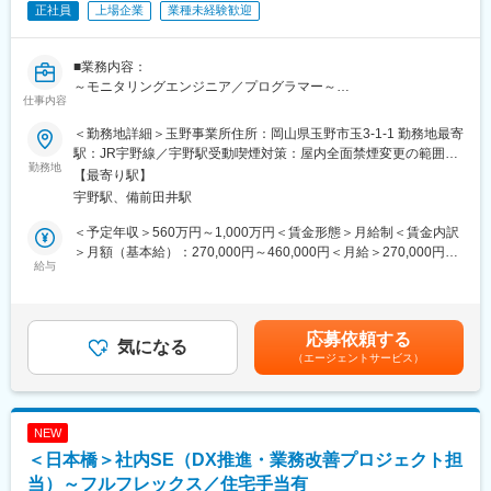
正社員
上場企業
業種未経験歓迎
■業務の魅力：
◎生活を支える社会インフラの維持に貢献し、持続的で豊かな社
会の実現に関わるやりがいのある仕事であること
■業務内容：
◎社会課題を解決するアイデアを実際の製品として形にできるこ
～モニタリングエンジニア／プログラマー～
と
仕事内容
主機関モニタリングサービスの導入、運用、保守、開発。問い合
わせへの技術支援。国内外への現場出張対応。
■配属部門：
＜勤務地詳細＞玉野事業所住所：岡山県玉野市玉3-1-1 勤務地最寄
・ソフトウェア技術部 設計第四課
駅：JR宇野線／宇野駅受動喫煙対策：屋内全面禁煙変更の範囲：
＜担当＞
勤務地
＜ミッション＞
会社の定める事業所（リモートワーク含む）
【最寄り駅】
舶用エンジンのモニタリングシステム
社会インフラに関わる国・自治体、道路・鉄道事業者、設備点検
宇野駅、備前田井駅
業者を中心に、センシング技術やIoT、AI技術を活用し、顧客の業
＜出張＞
務効率化・高度化・デジタル化に貢献するソリューションのため
＜予定年収＞560万円～1,000万円＜賃金形態＞月給制＜賃金内訳
・頻度／期間：担当業務にもよるが、多い人で年4～5回。 １日～
のシステム開発、SW設計、運用設計、運用保守をトータル的に行
＞月額（基本給）：270,000円～460,000円＜月給＞270,000円～
1週間/回
給与
う。
460,000円＜昇給有無＞有＜残業手当＞有＜給与補足＞・昇給：
・エリア：国内沿岸都市（日本全国）、海外（アジア・欧州・米
年1回（4月）・賞与：年2回（6、12月）直近支給実績/平均8.515
国等）
■職場環境：
ヶ月分※予定年収はあくまでも目安の金額であり、選考を通じて変
・残業時間：月平均15時間／繁忙期40時間
更になる場合もございます。■新卒入社モデル年収(大卒)：27歳
応募依頼する
○使用言語：Python
気になる
・出張：有（1～2日／月程度）
(入社5年目) 650万円 / 32歳(入社10年目) 870万円賃金はあくま
（エージェントサービス）
※システム開発業務自体は関連会社が中心に行うため、同ポジショ
・転勤可能性：当面なし（基本神戸勤務ですがキャリアや業務都
でも目安の金額であり、選考を通じて上下する可能性がありま
ンの方には運用保守や問い合わせ対応を中心にご対応いただきま
合などによる部内等の異動、転勤あり）
す。月給(月額)は固定手当を含めた表記です。
す。
・リモートワーク：可能（1日／週※ご事情があれば週2日以上も
可能）
NEW
■入社後の教育体制：
＜日本橋＞社内SE（DX推進・業務改善プロジェクト担
・座学による製品知識の習得や各種講習会への参加。
変更の範囲：会社の定める業務
・研修施設や工場での製品に関する教育訓練。
当）～フルフレックス／住宅手当有