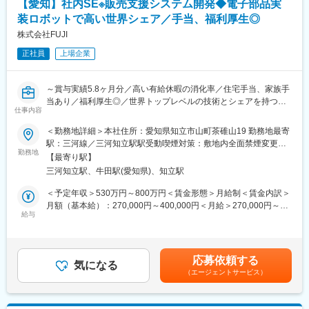
【愛知】社内SE※販売支援システム開発◆電子部品実
★ユーザー部門へのヒアリングやベンダーとの折衝など、上流工
程からプロジェクト推進に関わることができ、社内調整や折衝ス
装ロボットで高い世界シェア／手当、福利厚生◎
キルも身に着けられる環境です！
株式会社FUJI
★少数精鋭組織のため、一人ひとりの裁量が大きく、企画・改善
正社員
上場企業
提案を主体的に実行できる環境です。将来的にはプロジェクトの
企画・立ち上げから携わり、DX推進をリードする存在としてキャ
リアアップを目指せます。
～賞与実績5.8ヶ月分／高い有給休暇の消化率／住宅手当、家族手
当あり／福利厚生◎／世界トップレベルの技術とシェアを持つ企
■キャリアパス：
仕事内容
業～
まずはOJTを通じて基幹システム再構築プロジェクトや業務改善
案件に参画いただきます。その後は小規模案件の主担当として経
＜勤務地詳細＞本社住所：愛知県知立市山町茶碓山19 勤務地最寄
■概要：
験を積み、4～5年後にはプロジェクトの企画・組成から推進まで
駅：三河線／三河知立駅駅受動喫煙対策：敷地内全面禁煙変更の
・電子部品実装ロボット(チップマウンター)で世界トップクラスの
勤務地
担うリーダーとしての活躍を期待しています。
範囲：会社の定める事業所（リモートワーク含む）
【最寄り駅】
シェアを誇る当社の社内IT部門において、販売支援システムの企
三河知立駅、牛田駅(愛知県)、知立駅
画開発・運用改善業務をお任せします。
■組織構成
・営業・生産・設計・調達など各部門と連携し、業務課題を整理
∟現在４名体制で業務を行っています（50代1名、40代1名、30代
＜予定年収＞530万円～800万円＜賃金形態＞月給制＜賃金内訳＞
しながら、より使いやすく効率的なシステムづくりを進めていく
2名）
月額（基本給）：270,000円～400,000円＜月給＞270,000円～
ポジションです。
給与
400,000円＜昇給有無＞有＜残業手当＞有＜給与補足＞※経験・能
■働き方
力を考慮の上、当社規定に基づきます。■昇給：年1回（4月）■賞
■具体的には：
・完全週休二日制（土日祝）
与：年2回（7月・12月）※2025年度の賞与実績：5.8ヶ月分賃金は
・CPQ(見積作成支援)システムの構築・改善
・年間休日125日
あくまでも目安の金額であり、選考を通じて上下する可能性があ
応募依頼する
・BOM（部品表）管理など製造・販売・設計に関わる製品構成管
気になる
・月4回程度の出張あり（週に1回程度、宿泊を伴う場合には1泊2
ります。月給(月額)は固定手当を含めた表記です。
（エージェントサービス）
理システムの構築・改善
日程度）
・Salesforce、PLM、SAPなど社内システムとの連携による業務
・夜間呼び出しなし
効率化・DX推進
・休日出勤原則なし