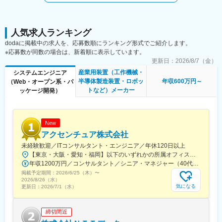
機能設計・詳細設計
ェアの両軸で工場ラインのインテグレーション提案を行い、工場
C#／.NETを用いた開発
現場実装を通じた課題解決型ソリューションを提供しています。
PostgreSQLなどを活用したデータ連携開発
現在はAI外観検査事業およびコンサルティング事業を中心に事業
ユニットテスト・品質改善
人気求人ランキング
拡大しており、今後も製造現場における様々な課題解決に向け
不具合解析および改善
た、自社製のAIソフトウェア×IoTによる新たなソリューション領
dodaに掲載中の求人を、応募数順にランキング形式でご紹介します。
（2）システム導入・運用支援
域へと事業を拡大していきます
※応募数が同数の場合は、新着順に表示しています。
システムセットアップ
更新日：
2026/8/7（金）
技術マニュアル作成
変更の範囲：会社の定める業務
産業用装置（工作機械・
システムエンジニア
顧客向けトレーニング
半導体製造装置・ロボッ
年収600万円～
（Web・オープン系・パ
技術サポート
トなど）メーカー
ッケージ開発）
フィードバックを基にした改善提案
（3）スマートファクトリー関連プロジェクト
API開発
他社システムとの連携開発
New
IoT・生産管理システムとの連携
アクセンチュア株式会社
自動化設備のPoC検証
未経験歓迎／ITコンサルタント・エンジニア／年休120日以上
技術課題の分析および改善提案
【東京・大阪・愛知・福岡】以下のいずれかの所属オフィスもしくは各エリアのプロジェクト先 所属オフィス：■赤坂インターシティ■関西オフィス■アクセンチュア・アドバンスト・テクノロジーセンター名古屋■福岡オフィス※詳細は勤務地一覧よりご覧いただけます。※所属オフィスを問わずプロジェクトにより、国内出張、海外出張の可能性があります【魅力ポイント│世界の知恵を活用】世界中のベストプラクティスがデータベースに集約されており、数多くの事例や社員の知恵を活用できます。日本では前例のない案件でも、世界各国の社員からオンライン・オフライン（海外出張）問わず、気軽にアドバイスを受けることができます。★ この求人のPOINT ★￣￣V￣￣￣￣￣￣￣￣￣＃世界約78万人規模の大手基盤で安定性◎若手から裁量大きく挑戦・成長できる環境＃土日祝休／連続5日以上の休暇取得も可能！／フルフレックス（コアタイムなし）＃コンサル・IT未経験者向けの手厚い研修◎／メンター制度もあるため安心してチャレンジOK！
年収1200万円／コンサルタント／シニア・マネジャー（40代） 年収1000万円／テクノロジーアーキテクト（30代）
■当ポジションの魅力
掲載予定期間：
◎開発だけで終わらない
2026/6/25（木）
〜
2026/8/26（水）
設計・開発だけでなく、導入・運用まで担当するため、自分が作
気になる
更新日：
2026/7/1（水）
ったシステムが実際の工場で稼働し、生産性向上に貢献するまで
見届けることができます。
◎スマートファクトリーの最前線
締切間近
産業ロボット、AGV、自動化設備など、多様な技術を組み合わせ