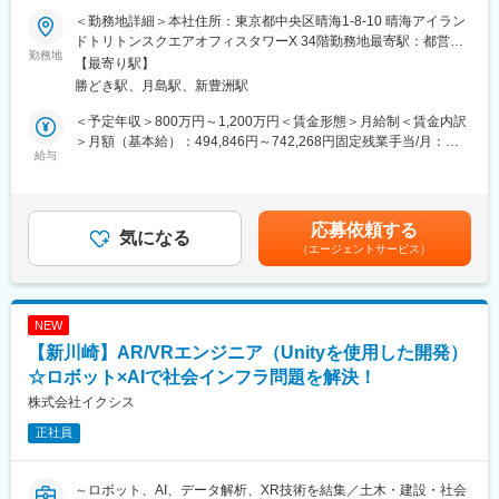
■仕事内容
＜勤務地詳細＞本社住所：東京都中央区晴海1-8-10 晴海アイラン
当社は製造業向けAI画像検査システム「Phoenix」を自社開発して
現在はAI外観検査事業およびコンサルティング事業を中心に事業
ドトリトンスクエアオフィスタワーX 34階勤務地最寄駅：都営大
います。
勤務地
拡大しており、今後も製造現場における様々な課題解決に向け
江戸線／勝どき駅受動喫煙対策：屋内全面禁煙変更の範囲：会社
【最寄り駅】
本ポジションでは、AIアルゴリズム開発を中心に、仕様検討・要
た、自社製のAIソフトウェア×IoTによる新たなソリューション領
の定める事業所
勝どき駅、月島駅、新豊洲駅
件定義からアルゴリズム設計、現場導入までを一貫して推進する
域へと事業を拡大していきます。
開発マネージャー候補としてご活躍いただきます。
＜予定年収＞800万円～1,200万円＜賃金形態＞月給制＜賃金内訳
変更の範囲：会社の定める全ての業務
＞月額（基本給）：494,846円～742,268円固定残業手当/月：
具体的には、以下の開発テーマに挑戦できます：
給与
171,821円～257,732円（固定残業時間45時間0分/月）超過した時
・AI学習効率化：データ生成や学習補助など、少ないデータでも
間外労働の残業手当は追加支給＜月給＞666,667円～1,000,000円
高精度化できる手法の検討
（一律手当を含む）＜昇給有無＞有＜残業手当＞有＜給与補足＞※
・微細対象の検出精度向上：髪の毛や小さな欠陥など、微細な対
経験、スキル、年齢を考慮の上、当社規定により決定します。※年
応募依頼する
象の検出性能改善
気になる
収構成は、月給×12ヶ月となります。■人事評価：年2回※評価に応
（エージェントサービス）
・AI推論高速化・処理最適化：現場での処理速度向上や適用範囲
じて給与改定を実施賃金はあくまでも目安の金額であり、選考を
拡大に直結する最適化
通じて上下する可能性があります。月給(月額)は固定手当を含めた
・AI設計・機能改善：従来の学習方法に頼らない新しいAI設計や
表記です。
機能の検討
NEW
【新川崎】AR/VRエンジニア（Unityを使用した開発）
研究開発に留まらず、製造現場で実際に稼働するAIシステムとし
ての実装・最適化まで責任を持って関与できる点が特徴です。
☆ロボット×AIで社会インフラ問題を解決！
また、今後の組織拡大を見据え、AI開発チームの技術的リードお
株式会社イクシス
よびメンバーマネジメントも担っていただくことを期待していま
正社員
す。
■当社について
～ロボット、AI、データ解析、XR技術を結集／土木・建設・社会
2024年2月に創業から3年11か月で上場した「モノづくりのあり方