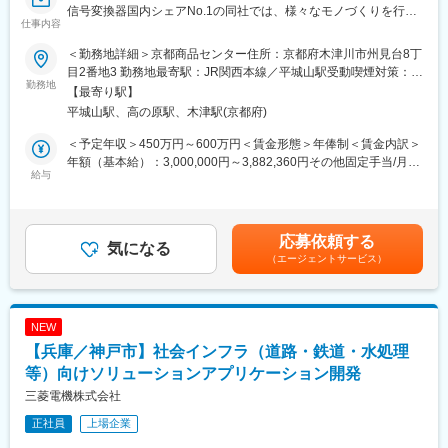
信号変換器国内シェアNo.1の同社では、様々なモノづくりを行う
※大阪府が取り組んでいる「緊急雇用対策事業」に賛同しています
仕事内容
工場や生活に必要な水・電気・ガスなどのインフラ設備で使われ
※
る計測信号を「変換」したり「伝送」したりする電子機器を製造
＜勤務地詳細＞京都商品センター住所：京都府木津川市州見台8丁
し、世の中の自動化に貢献している同社にて、社内SE業務をお任
変更の範囲：会社の定める業務
目2番地3 勤務地最寄駅：JR関西本線／平城山駅受動喫煙対策：屋
せいたします。
勤務地
内全面禁煙変更の範囲：会社の定める事業所
【最寄り駅】
■具体的な業務：
平城山駅、高の原駅、木津駅(京都府)
社内システムの詳細設計、プログラミング、テストなどをご担当
頂きます。
＜予定年収＞450万円～600万円＜賃金形態＞年俸制＜賃金内訳＞
当社は生産管理システムや受注管理システムなどを自社開発して
年額（基本給）：3,000,000円～3,882,360円その他固定手当/月：
いますので関連部門との打ち合わせ、既存システムの保守・回収
給与
65,900円～100,000円固定残業手当/月：59,100円～76,470円（固
業務などにも携わって頂きます。
定残業時間30時間0分/月）超過した時間外労働の残業手当は追加
※インフラ担当、アプリ担当含めて8名ほどの組織です。
支給＜月額＞375,000円～500,000円（12分割）（一律手当を含
む）＜昇給有無＞有＜残業手当＞有＜給与補足＞※その他固定手当
応募依頼する
■働き方：
気になる
はマネジメント手当と成果給です。※年収は能力経験を考慮の上、
（エージェントサービス）
年間休日125日で、完全週休2日制（土、日、祝）の他、カレンダ
当社規定により決定します。賃金はあくまでも目安の金額であ
ー通りに年末年始、ゴールデンウィーク、夏期期間は連続した休
り、選考を通じて上下する可能性があります。月給(月額)は固定手
日になりますので、仕事のオンオフを切り替えられる環境です。
当を含めた表記です。
平均有給取得日数も10日以上と、ワークライフバランスを大事に
NEW
して働いていただけます。また、働き方改革の一環として生産性
【兵庫／神戸市】社会インフラ（道路・鉄道・水処理
の向上、仕事満足度の向上を目指して労働時間を短縮する取り組
みも行っています。
等）向けソリューションアプリケーション開発
三菱電機株式会社
■魅力ポイント：
正社員
上場企業
No.1シェア＆創業以来50年連続黒字で景気に左右されない安定性
／社員への利益還元！＞