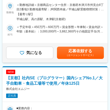
また、技術の深掘り(テックリード/アーキテクト)と、推進・リー
＜勤務地詳細＞京都商品センター住所：京都府木津川市州見台8丁
■業務内容：
ド(プロジェクトリーダ)双方のキャリア形成が可能です。
目2番地3 勤務地最寄駅：JR関西本線／平城山駅受動喫煙対策：屋
当社は生産管理システムや受注管理システムなどを自社開発して
勤務地
内全面禁煙変更の範囲：会社の定める事業所
【最寄り駅】
いますので、関連部門との打ち合わせ、既存システムの保守・回
■就業環境：
平城山駅、高の原駅、木津駅(京都府)
収業務などにも携わっていただきます。
フレックスタイム：コアタイム13:00～14:00
※インフラ担当、アプリ担当含めて8名ほどの組織です。
時間外労働：10～20時間/月
＜予定年収＞450万円～600万円＜賃金形態＞年俸制＜賃金内訳＞
テレワーク：平均3回/週程度(担当業務により差がある)
年額（基本給）：3,000,000円～3,882,360円その他固定手当/月：
■当社について：
給与
出張の頻度：平均0~1回/月(担当業務により差がある) ※主な出張
65,900円～100,000円固定残業手当/月：59,070円～76,470円（固
約50年におよび、PA／FA／BA分野でインタフェース機器事業を
先・エリア：客先・古河電工各事業所
定残業時間30時間0分/月）超過した時間外労働の残業手当は追加
営んで参りました。そのノウハウはアナログ回路技術、高耐圧絶
支給＜月額＞374,970円～500,000円（12分割）（一律手当を含
縁技術、低消費・低ノイズ電源設計などデジタル回路だけでは実
■古河電気工業について：
む）＜昇給有無＞有＜残業手当＞有＜給与補足＞※その他固定手当
応募依頼する
現不可能な要素の集合体です。近年、FA分野では、各種フィール
気になる
従業員数約5万人、売上高約1兆円規模を誇る社会インフラ系メー
はマネジメント手当と成果給です。※年収は能力経験を考慮の上、
（エージェントサービス）
ドネットワーク技術や小型化、特殊化が求められており、アナロ
カーで、創業140年超の老舗企業です。電力ケーブルや光ファイ
当社規定により決定します。賃金はあくまでも目安の金額であ
グとデジタル技術のシナジーが新たな製品を生み出しています。
バー分野を中核とし、光ファイバー用リボンファイバーでは世界
り、選考を通じて上下する可能性があります。月給(月額)は固定手
また、併せて半導体製造装置市場では、旧世代の増産需要が高ま
トップクラスのシェアを持つのが大きな強み。
当を含めた表記です。
り生産の継続性も求められています。BA分野では次世代のネット
NEW
ワーク技術で、便利で環境に優しい製品を生み出し、カーボンニ
変更の範囲：会社の定める業務
【京都】社内SE（プログラマー）国内シェアNo.1／大
ュートラルに貢献しています。
手自動車・食品工場等で使用／年休125日
■今後の展望：
株式会社エムジー
当社は各種オートメーションに便利でリーズナブルな製品を供給
正社員
し続けるとともに、SDGsを推進できる製品を開発・供給すること
で微力ながら日本経済の礎となる覚悟で、次世代を担っていきた
いと考えています。
■業務内容：