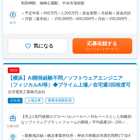
域へと事業を拡大していきます。
和田岬駅、御崎公園駅、中央市場前駅
◇システム・ツール開発・試用・チェック
★働き方★
◇ユーザー部門へのシステム導入説明等の企画立案
もともとルーチンワークからの脱却を掲げ改革を行った同社だか
＜予定年収＞450万円～1,200万円＜賃金形態＞月給制＜賃金内訳
変更の範囲：会社の定める全ての業務
◇運用サポート
らこそ、年間休日125日、月残業時間20時間程度と、ワークライ
＞月額（基本給）：250,000円～600,000円＜月給＞250,000円～
給与
フバランスを大切にして働ける環境です。また、全社員の40％を
600,000円＜昇給有無＞有＜残業手当＞有＜給与補足＞※あくまで
■業務の魅力：
女性が占める同社では、「短時間勤務」「テレワーク」などさま
想定年収であり、ご経験・役割等によります。■残業手当：有（残
生成AIをはじめとするツールや新しい生産管理システムの導入に
ざまな制度が社員による提案を基に、制度化されています。京都
業時間に応じて支給。深夜勤務、休日手当は別途支給有）■賃金改
より製造部門の生産性が向上し、会社の発展に貢献できる。
府が推進する「子育て環境日本一に向けた職場づくり行動宣言」
定：年1回（4月）■賞与：年2回（6月・12月）■各種手当：通勤手
応募依頼する
気になる
も策定するなど、働きやすい職場づくりに現在進行形で取り組ん
当（会社規定に基づき支給）、扶養手当、外勤手当など賃金はあ
（エージェントサービス）
■配属部門：
でおります。「男性社員の育児休暇取得率100％」の宣言を掲
くまでも目安の金額であり、選考を通じて上下する可能性があり
・生産システム推進プロジェクトグループ
げ、社員が働きやすい環境を実現しています。
ます。月給(月額)は固定手当を含めた表記です。
＜ミッション＞
生産管理システムや各種ツールの導入による業務プロセスの全体
変更の範囲：会社の定める業務
NEW
最適化
【横浜】AI開発経験不問／ソフトウェアエンジニア
■キャリアパス：
（フィジカルAI等）◆プライム上場／在宅週3回程度可
年2回の1on1面談により定期的に本人希望を確認、組織方針も含
古河電気工業株式会社
め認識合わせを行っています。
正社員
上場企業
業種未経験歓迎
■職場環境：
・残業時間：月平均20時間／繁忙期30時間
【売上1兆円規模のグローバルメーカー／AIをベースとした戦略的
・出張：有 月1～2回程度（業務内容・タイミングによる）
なソフトウェアプラットフォームの開発／平均残業10～20h／リ
・転勤可能性：ありですが基本的に神戸地区での勤務を想定して
仕事内容
モートワーク週3日】
います
・リモートワーク：週1日
＜勤務地詳細＞横浜事業所住所：神奈川県横浜市西区岡野2丁目4
■採用背景：