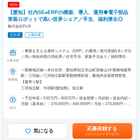
NEW
■当ポジションの魅力：
■企業の強み：
【愛知】社内SE※ERPの構築、導入、運用◆電子部品
◎BtoB製造業の販売支援システム改革に、企画・開発・運用まで
【三菱ケミカルグループとして一貫したサービス展開が可能】
一貫して携われる
実装ロボットで高い世界シェア／手当、福利厚生◎
グループの材料・プロセス・サービスを束ね、装置の中核となる
◎世界中の拠点で利用されるグローバルシステムを担当し、世界
処理材料を自社で開発・製造・販売できる垂直統合体制を確立。
株式会社FUJI
規模の業務改善への手応えを得られる
化学・物理に精通した専門人材が、データに基づく技術支援で課
正社員
上場企業
◎製造業のエンジニアリングチェーン・サプライチェーン全体の
題を可視化し、実装まで伴走します。
DXを推進できる
◎製造領域をデジタルの力で変革しながら、DX推進に必要な実務
変更の範囲：会社の定める業務
～事業を支える基幹システム（ERP）の運用／賞与実績5.8ヶ月分
経験を積むことができる
／高い有給休暇の消化率／住宅手当、家族手当あり／福利厚生◎
仕事内容
／世界トップレベルの技術とシェアを持つ企業～
■主力製品（電子部品実装ロボット）について：
電子部品実装ロボット（チップマウンター）は、プリント基板に
＜勤務地詳細＞本社住所：愛知県知立市山町茶碓山19 勤務地最寄
■概要：
電子部品を自動で装着するロボットです。当社の実装ロボット
駅：三河線／三河知立駅駅受動喫煙対策：敷地内全面禁煙変更の
・電子部品実装ロボット(チップマウンター)で世界トップクラスの
勤務地
は、高い技術力により高速・高精度な実装を実現することがで
範囲：会社の定める事業所（リモートワーク含む）
【最寄り駅】
シェアを誇る当社の社内IT部門において、基幹システム(ERP)の構
き、世界トップクラスのシェアを誇っています。
三河知立駅、牛田駅(愛知県)、知立駅
築・運用を担当いただきます。
・現在、生産管理・販売・調達・会計領域を担う基幹システム
■当社の特徴：
＜予定年収＞530万円～800万円＜賃金形態＞月給制＜賃金内訳＞
(ERP)の刷新が進行中です。システム稼働後の運用・保守まで担
当社の製品はIT機器の生産に不可欠な装置であり、世界中のIT進展
月額（基本給）：270,000円～400,000円＜月給＞270,000円～
当し、事業の安定稼働を支えるポジションです。
給与
に多大な貢献をしています。当社は、これらを統合的に管理する
400,000円＜昇給有無＞有＜残業手当＞有＜給与補足＞※経験・能
ためのシステムソフトも自社開発し販売しています。
力を考慮の上、当社規定に基づきます。■昇給：年1回（4月）■賞
■具体的には：
与：年2回（7月・12月）※2025年度の賞与実績：5.8ヶ月分賃金は
・SAP、AWS、Azureなどを活用した基幹・周辺システムの構
変更の範囲：当社業務全般
あくまでも目安の金額であり、選考を通じて上下する可能性があ
応募依頼する
築・導入・運用
気になる
ります。月給(月額)は固定手当を含めた表記です。
（エージェントサービス）
・基幹システム刷新後の保守・運用 (問い合わせ対応、障害・課題