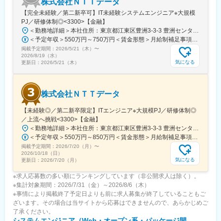
株式会社ＮＴＴデータ
た最先端の工場自動化プロジェクトに携われます。
【完全未経験／第二新卒可】IT未経験システムエンジニア※大規模
◎グローバル環境
PJ／研修体制◎<3300>【金融】
ドイツ本社との技術連携があり、日常的に英語に触れる環境で
＜勤務地詳細＞本社住所：東京都江東区豊洲3-3-3 豊洲センタービル勤務地最寄駅： 東京メトロ有楽町線／豊洲駅受動喫煙対策：屋内喫煙可能場所あり変更の範囲：会社の定める事業所（リモートワーク含む）
す。英語力を活かしながら、世界レベルの技術やノウハウを学べ
＜予定年収＞550万円～750万円＜賃金形態＞月給制補足事項なし＜賃金内訳＞月額（基本給）：270,000円～310,000円＜月給＞270,000円～310,000円＜昇給有無＞有＜残業手当＞有＜給与補足＞※詳細は面接時にお伝えします賃金はあくまでも目安の金額であり、選考を通じて上下する可能性があります。月給(月額)は固定手当を含めた表記です。
ます。
掲載予定期間：
2026/5/21（木）
〜
2026/8/19（水）
気になる
更新日：
2026/5/21（木）
変更の範囲：会社の定める業務
株式会社ＮＴＴデータ
【未経験◎／第二新卒限定】ITエンジニア※大規模PJ／研修体制◎
／上流へ挑戦<3300>【金融】
＜勤務地詳細＞本社住所：東京都江東区豊洲3-3-3 豊洲センタービル勤務地最寄駅： 東京メトロ有楽町線／豊洲駅受動喫煙対策：屋内喫煙可能場所あり変更の範囲：会社の定める事業所（リモートワーク含む）
＜予定年収＞550万円～850万円＜賃金形態＞月給制補足事項なし＜賃金内訳＞月額（基本給）：300,000円～380,000円＜月給＞300,000円～380,000円＜昇給有無＞有＜残業手当＞有＜給与補足＞※詳細は面接時にお伝えします賃金はあくまでも目安の金額であり、選考を通じて上下する可能性があります。月給(月額)は固定手当を含めた表記です。
掲載予定期間：
2026/7/20（月）
〜
2026/10/18（日）
気になる
更新日：
2026/7/20（月）
※求人応募数の多い順にランキングしています（非公開求人は除く）。
※集計対象期間：2026/7/31（金）～2026/8/6（木）
※事情により掲載終了予定日よりも前に求人募集が終了していることもご
ざいます。その場合は当サイトから応募はできませんので、あらかじめご
了承ください。
システムエンジニア（Web・オープン系・パッケージ開