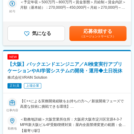
＜予定年収＞500万円～800万円＜賃金形態＞月給制＜賃金内訳＞
月額（基本給）：270,000円～450,000円＜月給＞270,000円～
■ソフト開発事業について：
◆製造業の現場を支えるやりがい
給与
450,000円＜昇給有無＞有＜残業手当＞有＜給与補足＞■昇給：有
・ソフト事業は3年前にTier1企業の請負業務からスタートし、上
自分が携わったシステムやアプリケーションが、実際の製造現場
■賞与：有■残業手当：有（残業時間に応じて別途支給）賃金はあ
流は基本設計、詳細設計、下流はコーディング、コードレビュ
や品質検査の場面で活用されます。利用者との距離も近く、感謝
くまでも目安の金額であり、選考を通じて上下する可能性があり
ー、単体・複合テストまで請負実績があります。今では大手Sire
の声や改善効果を実感しやすいことも大きな魅力です。
ます。月給(月額)は固定手当を含めた表記です。
からの引き合いも多く直近では表彰を受賞しました。
応募依頼する
気になる
・前年度4月から比べて現在ソフト人員増員率は30％以上とな
◆ワークライフバランスを大切にできる環境
（エージェントサービス）
り、現在の50名体制を2年後には100名体制へ増員を目指し、当社
会社全体の残業時間は月平均12時間程度。
事業拡大計画の中でも特に力を入れています。
腰を据えて技術を磨きながら、プライベートも大切にできる環境
が整っています。
NEW
■現場研修：
現場への配属後はまず顧客の事業内容や主力製品などの基礎知識
【大阪】バックエンドエンジニア／AI検査実行アプリ
◆将来の中核人材として期待されるポジション
を学ぶところからスタート。
社員数の増加に伴い、社内ITを支える役割の重要性はますます高
ケーションやAI学習システムの開発・運用◆土日祝休
その後は実際の業務を通して必要な知識やスキルを教えながら、
まっています。
株式会社VRAIN Solution
徐々に業務の幅を広げていくのでご安心ください。
今後の組織強化・技術継承を見据えた採用のため、長期的なキャ
さらに年に4回ほど先輩社員との面談も実施するなど、充実のフォ
リア形成を実現したい方にとって大きなチャンスがあります。
正社員
上場企業
ロー体制を整えています。
変更の範囲：会社の定める業務
■企業の魅力：
【C++による実務開発経験をお持ちの方へ／新規開発フェーズで
（1）ワンストップエンジニアリングサービス：
高度な技術に挑戦できる環境】
仕事内容
設計から制作、据付、メンテナンスまでトータルサポートを実
施。ハイクオリティ、ローコストな生産設備の提案・納入を実現
■業務内容
＜勤務地詳細＞大阪営業所住所：大阪府大阪市淀川区宮原4-3-7
しています。当社では、部品一つの制作からシステム制作まで、
当社は製造業向けAI画像検査システム「Phoenix」を自社開発して
MPR新大阪ビル4F受動喫煙対策：屋内全面禁煙変更の範囲：会社
自社・他社製品問わずカスタマイズ設計できるため、幅広い顧客
います。
勤務地
の定める事業所
【最寄り駅】
より高評価を得ています
バックエンドエンジニアとしてAI検査実行アプリケーションやAI