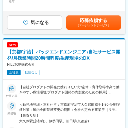
給与
◇プロジェクト推進
128,866円～257,732円（固定残業時間45時間0分/月）超過した時
■職務詳細
・開発チームとの仕様調整
間外労働の残業手当は追加支給＜月給＞500,000円～1,000,000円
（1） 開発・現場実装 ※得意な分野のプロジェクトから参画予定
・テスト支援
（一律手当を含む）＜昇給有無＞有＜残業手当＞有＜給与補足＞※
・現場立上げチームとの連携
経験、スキルを考慮の上、当社規定により優遇※人事評価年2回、
応募依頼する
・アルゴリズムリサーチ
気になる
評価に応じて給与改定を行う※上記は非管理監督者の場合。管理監
（エージェントサービス）
・エッジデバイス実装
■仕事の流れ
督者採用の場合は、固定残業手当は支給対象外となります。賃金
・クラウドデプロイ
顧客要件ヒアリング→システム構成・仕様検討→画面設計、機能
はあくまでも目安の金額であり、選考を通じて上下する可能性が
設計、DB設計→開発→システムテスト→現場立上げ→運用改善
あります。月給(月額)は固定手当を含めた表記です。
（2） 資料作成・顧客折衝 ・定例MTGにおける資料作成・報告
※今回募集するポジションは主に「システム構成～システムテス
NEW
・現状分析を通じてのクライアントの潜在的課題及び顕在的課題
ト」までご対応いただきます。
【京都/宇治】バックエンドエンジニア /自社サービス開
の具体化
・AI・IoTのソリューションサービスの企画、仮説検証、効果検証
発/月残業時間20時間程度/生産現場のDX
■魅力
等のコンサルティング支援
お客様のニーズのヒアリングといった上流工程から、現地導入・
HILLTOP株式会社
・ミーティングのファシリテーション、プロジェクトマネジメン
運用改善といった下流工程まで一貫して携われる点にあります。
正社員
転勤なし
ト
単なる導入作業にとどまらず、トライ＆エラーを繰り返しながら
最適なシステムを構築していくため、自身の技術力や課題解決力
（3） 開発組織マネジメント
を着実に高めることができます。また、ハードウェアとソフトウ
【自社プロダクトの開発に携わりたい方/産休・育休取得率高で働
ェア双方に関わるため、制御・搬送システムに関する幅広い知見
きやすい職場環境/プロダクト開発の内製化のための採用】
【過去のプロジェクト事例】
を習得できるのも大きな魅力です。
仕事内容
＜画像認識＞
■業務内容：
・外観検査
＜勤務地詳細＞本社住所：京都府宇治市大久保町成手1-30 受動喫
変更の範囲：会社の定める業務
自社サービスである「COMlogiQ」（コムロジック）のバックエ
・ロボットピッキング
煙対策：屋内全面禁煙変更の範囲：会社の定める事業所（リモー
ンド開発やAPI連携、データベース管理、インフラストラクチャ構
勤務地
トワーク含む）
【最寄り駅】
築、アプリ開発のマネジメントなど（要相談）
＜時系列解析＞
大久保駅(京都府)、伊勢田駅、新田駅(京都府)
同社で企画～追加機能開発まで一貫して行っております。
・設備センサデータを用いた異常検知や予知保全