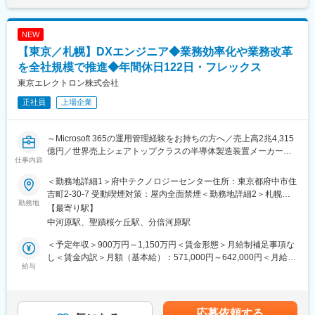
解決)
・(基幹システム安定稼働後)業務プロセス改善のためのシステム/
ツールの開発・導入の推進
NEW
・(リーダー採用の場合)上記業務における、プロジェクト推進およ
【東京／札幌】DXエンジニア◆業務効率化や業務改革
びメンバーのとりまとめ
を全社規模で推進◆年間休日122日・フレックス
■当ポジションの魅力：
東京エレクトロン株式会社
◎サプライチェーン領域のシステム改革に携われる
正社員
上場企業
◎基幹システムに関する専門性を身につけることができる
◎自分の業務が会社の業務改善・効率化に役立っていると感じら
れる
～Microsoft 365の運用管理経験をお持ちの方へ／売上高2兆4,315
億円／世界売上シェアトップクラスの半導体製造装置メーカー～
■主力製品（電子部品実装ロボット）について：
仕事内容
電子部品実装ロボット（チップマウンター）は、プリント基板に
■当ポジションの職務定義
電子部品を自動で装着するロボットです。当社の実装ロボット
＜勤務地詳細1＞府中テクノロジーセンター住所：東京都府中市住
Power Platform（Power Apps、Power Automate、Power BI等）
は、高い技術力により高速・高精度な実装を実現することがで
吉町2-30-7 受動喫煙対策：屋内全面禁煙＜勤務地詳細2＞札幌事
およびMicrosoft 365 Copilot、Copilot Studioなどの生成AI・エー
勤務地
き、世界トップクラスのシェアを誇っています。
業所住所：北海道札幌市中央区北３条西３丁目１ 大同生命札幌ビ
【最寄り駅】
ジェント活用の拡大にあたり、以下業務をお任せいたします。
ル10階勤務地最寄駅：南北線／さっぽろ駅受動喫煙対策：屋内全
中河原駅、聖蹟桜ケ丘駅、分倍河原駅
・Power Platform管理、Power BI管理
■当社の特徴：
面禁煙変更の範囲：会社の定める事業所（リモートワーク含む）
・Copilot StudioでのAIエージェント開発環境整備
当社の製品はIT機器の生産に不可欠な装置であり、世界中のIT進展
＜予定年収＞900万円～1,150万円＜賃金形態＞月給制補足事項な
・AIエージェント管理
に多大な貢献をしています。当社は、これらを統合的に管理する
し＜賃金内訳＞月額（基本給）：571,000円～642,000円＜月給＞
・ライセンス管理
給与
ためのシステムソフトも自社開発し販売しています。
571,000円～642,000円＜昇給有無＞有＜残業手当＞有＜給与補足
・活用推進
＞※年収は賞与を含む金額となっております。※賃金はあくまでも
・ユーザーサポート
変更の範囲：当社業務全般
目安の金額であり、選考を通じて上下する可能性があります。■昇
・関係部門との連携や調整
給：年1回■賞与：年2回※賃金はあくまでも目安の金額であり、選
応募依頼する