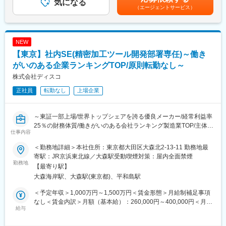
・ガバナンス整備 など
気になる
考を通じて上下する可能性があります。賃金はあくまでも目安の
（エージェントサービス）
金額であり、選考を通じて上下する可能性があります。月給(月額)
■応募職種・業務の魅力
は固定手当を含めた表記です。
全社DXを推進する中核ポジションとしてPower Platformと生成AI
を組み合わせ、業務効率化や業務改革を全社規模で推進できま
NEW
す。また、Power Platform、Microsoft 365 Copilot、Copilot
【東京】社内SE(精密加工ツール開発部署専任)～働き
Studio、Power BI、SharePoint、Teamsなど、Microsoftの最新技
術に携わることができます。
がいのある企業ランキングTOP/原則転勤なし～
単なるシステム管理ではなく、利用部門と連携しながら業務改善
株式会社ディスコ
や課題解決を推進できます。生成AIの利活用が拡大する中、セキ
正社員
転勤なし
上場企業
ュリティと利便性を両立した全社ルールや運用基盤の構築に携わ
ることができます。
～東証一部上場/世界トップシェアを誇る優良メーカー/経常利益率
■採用部門が社内で担う機能とミッション
25％の財務体質/働きがいのある会社ランキング製造業TOP/主体性
＜プラットフォーム技術グループ＞
仕事内容
を持って働きたいエンジニアの方へ～
・Copilot展開・運用管理
※・Power Platform運用管理
＜勤務地詳細＞本社住所：東京都大田区大森北2-13-11 勤務地最
■業務内容：精密加工ツール開発を担当している部署専任のシステ
※・Microsoft Fabric運用管理
寄駅：JR京浜東北線／大森駅受動喫煙対策：屋内全面禁煙
ムエンジニアとして、以下業務をご担当頂きます。
勤務地
・市民開発推進
【最寄り駅】
・開発現場ネットワークの構築・運用
・LLM基盤設計
大森海岸駅、大森駅(東京都)、平和島駅
・開発支援システム（ツール）の提案・設計・開発
※・エージェント活用ガバナンス整備
※他部署からの依頼受け付けシステムなど
「※」は当グループの重要テーマでございます。
＜予定年収＞1,000万円～1,500万円＜賃金形態＞月給制補足事項
・部内の業務改善ツールの提案・設計・開発
なし＜賃金内訳＞月額（基本給）：260,000円～400,000円＜月給
※Webアプリケーション開発、iPhoneネイティブアプリ開発など
給与
変更の範囲：会社の定める業務
＞260,000円～400,000円＜昇給有無＞有＜残業手当＞有＜給与補
【出張】主に広島事業所への出張が発生します。
足＞■補足：表記の金額はあくまで目安であり、経験・能力・前給