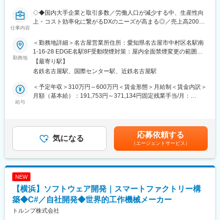
可能に。
◇◆国内大手企業と取引多数／労働人口が減少する中、生産性向
・移動体からの損傷検知サービス：車両や移動体から撮影した動
上・コスト効率化に繋がるDXのニーズが高まる◎／売上高200%
画をもとに、道路などの損傷等をAI検知。AIにより損傷位置の視
仕事内容
成長／製造業界の107兆円という巨大な市場規模に挑む／大手FA
覚化、またひび割れ率などの計算も可能に。
メーカー出身の代表が設立◆◇
＜勤務地詳細＞名古屋営業所住所：愛知県名古屋市中村区名駅南
■トピックス：
1-16-28 EDGE名駅8F受動喫煙対策：屋内全面禁煙変更の範囲：
■当社について：
勤務地
中期経営方針のひとつとして、一人当たりの稼ぐ力・生産性向上
会社の定める事業所
【最寄り駅】
AI技術を活用し製造業の検査工程を自動化する企業です。自社開
と合わせて、平均年収100万円アップを掲げています。高成長・
名鉄名古屋駅、国際センター駅、近鉄名古屋駅
発の画像検査ソフト『Phoenix』と専用ハードウェアを組み合わ
高収益化の成果を各ステークホルダー（顧客・社員・株主など）
せ、製品のキズや不良を高精度で検出。人手不足や品質管理の課
にも還元できるよう推進しております。
＜予定年収＞310万円～600万円＜賃金形態＞月給制＜賃金内訳＞
題を解決し、製造現場のDX（デジタル化）を推進しています。
月額（基本給）：191,753円～371,134円固定残業手当/月：
給与
66,581円～128,866円（固定残業時間45時間0分/月）超過した時
■業務内容：
間外労働の残業手当は追加支給＜月給＞258,334円～500,000円
製造業向けAIモデル開発・実装プロジェクトにおいてリサーチ・
（一律手当を含む）＜昇給有無＞有＜残業手当＞有＜給与補足＞※
開発業務を行っていただきます。 単にアルゴリズムの検証を行う
経験、スキル、年齢を考慮の上、当社規定により決定■人事評価：
応募依頼する
だけでなく、データの取得部分の改善や現場での運用を目的とし
気になる
年2回※評価に応じて給与改定を行う■年収構成：月給×12カ月とす
（エージェントサービス）
たアプリケーションの実装まで幅広く関わっていただきます。 ま
る賃金はあくまでも目安の金額であり、選考を通じて上下する可
た、自社AIプロダクトの企画・プロト開発にも一部携わって頂く
能性があります。月給(月額)は固定手当を含めた表記です。
予定です。
NEW
■プロジェクト事例：
【横浜】ソフトウェア開発｜スマートファクトリー構
＜画像認識＞
・外観検査
築◆C#／自社開発◆世界的工作機械メーカー
・ロボットピッキング
トルンプ株式会社
＜時系列解析＞