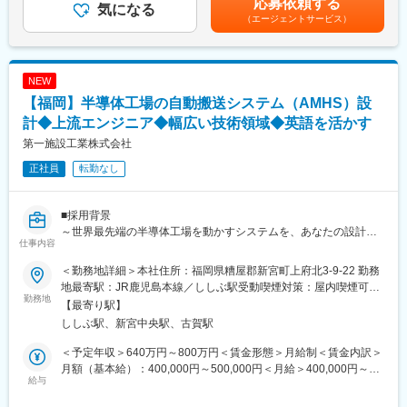
応募依頼する
気になる
円（月給34万円＋賞与＋各種手当）業務経験13年/550万円（月給
・制御方式の設計・最適化（PLC・ラダー制御等）
現在はAI外観検査事業およびコンサルティング事業を中心に事業
（エージェントサービス）
37万円＋賞与＋各種手当）賃金はあくまでも目安の金額であり、
・電気・制御システム設計
拡大しており、今後も製造現場における様々な課題解決に向け
選考を通じて上下する可能性があります。月給(月額)は固定手当を
・監視・操作系およびネットワークの構築
た、自社製のAIソフトウェア×IoTによる新たなソリューション領
含めた表記です。
・安全・品質・法規対応を考慮した統合設計
域へと事業を拡大していきます。
NEW
・関係各所との日本語での調整・折衝業務
・技術文書や規程類の作成、レビュー
【福岡】半導体工場の自動搬送システム（AMHS）設
変更の範囲：会社の定める全ての業務
計◆上流エンジニア◆幅広い技術領域◆英語を活かす
■扱うサービス
第一施設工業株式会社
核融合実験に必要な計装・制御装置の設計・開発、保守支援など
正社員
転勤なし
■組織構成
那珂市の研究機関にて、当社正社員として出向勤務します。経験
豊富なエンジニアが在籍し、社内外と協力しながら業務を推進し
■採用背景
ます。
～世界最先端の半導体工場を動かすシステムを、あなたの設計で
仕事内容
つくる～
■業務の魅力
顧客との要件定義からシステム設計まで担当する上流エンジニア
＜勤務地詳細＞本社住所：福岡県糟屋郡新宮町上府北3-9-22 勤務
最新研究に直接携われるやりがいと成長機会、専門性が身につく
を募集します
地最寄駅：JR鹿児島本線／ししぶ駅受動喫煙対策：屋内喫煙可能
環境。過度なノルマや急な方針変更も少なく、計画的に働けま
半導体市場の拡大に伴い、工場内の自動搬送システム（AMHS）
勤務地
場所あり変更の範囲：会社の定める事業所
【最寄り駅】
す。
の需要は世界的に増加しています。
ししぶ駅、新宮中央駅、古賀駅
当社ではAMHS事業を今後の成長事業と位置づけ、システム開発
■教育体制
体制を強化しています。
＜予定年収＞640万円～800万円＜賃金形態＞月給制＜賃金内訳＞
営業担当による定期フォローや資格取得支援など、着実に成長で
既存システムの改善だけでなく、新たな仕組みづくりや標準化に
月額（基本給）：400,000円～500,000円＜月給＞400,000円～
きる体制を整えています。業務上の不明点も随時相談可能です。
も携わるため、システムの仕様や要件定義を考える上流システム
給与
500,000円＜昇給有無＞有＜残業手当＞有＜給与補足＞※給与は想
エンジニアを募集します。
定金額です。能力・経験・年齢などを考慮の上、当社規程により