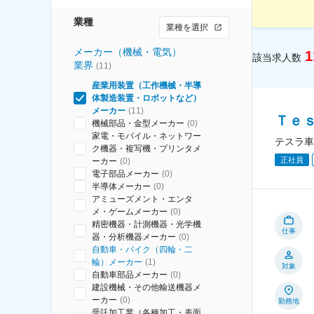
業種
業種を選択
メーカー（機械・電気）
1
該当求人数
業界
(
11
)
産業用装置（工作機械・半導
体製造装置・ロボットなど）
メーカー
(
11
)
Ｔｅ
機械部品・金型メーカー
(
0
)
家電・モバイル・ネットワー
テスラ車
ク機器・複写機・プリンタメ
正社員
ーカー
(
0
)
電子部品メーカー
(
0
)
半導体メーカー
(
0
)
アミューズメント・エンタ
メ・ゲームメーカー
(
0
)
精密機器・計測機器・光学機
仕事
器・分析機器メーカー
(
0
)
自動車・バイク（四輪・二
輪）メーカー
(
1
)
対象
自動車部品メーカー
(
0
)
建設機械・その他輸送機器メ
ーカー
(
0
)
勤務地
受託加工業（各種加工・表面