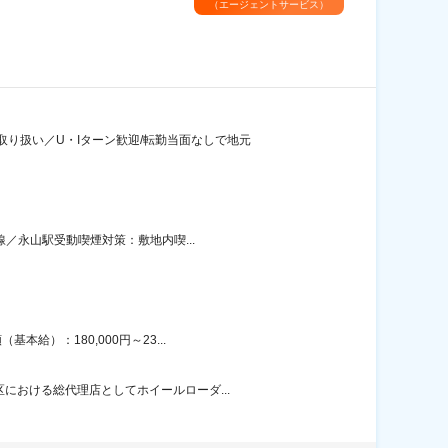
（エージェントサービス）
り扱い／U・Iターン歓迎/転勤当面なしで地元
線／永山駅受動喫煙対策：敷地内喫...
給）：180,000円～23...
における総代理店としてホイールローダ...