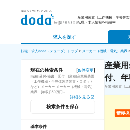
産業用装置（工作機械・半導体製
転職・求人情報を掲載中
求人を探す
詳細条件から探す
エージェ
転職・求人doda（デューダ）トップ
メーカー（機械・電気）業界
産業用
新着求人から探す
スカウト
[
]
現在の検索条件
条件変更
付、年
[職種]受付-秘書・受付 [業種]産業用装置
求人特集から探す
パートナ
（工作機械・半導体製造装置・ロボット
産業用装置（工
など）メーカー-メーカー（機械・電気）
業界 [年収]350万円～
詳細を見る
検索条件を保存
積極採
基本条件