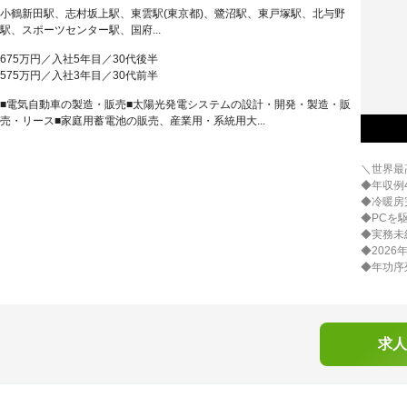
小鶴新田駅、志村坂上駅、東雲駅(東京都)、鷺沼駅、東戸塚駅、北与野
駅、スポーツセンター駅、国府...
675万円／入社5年目／30代後半
575万円／入社3年目／30代前半
■電気自動車の製造・販売■太陽光発電システムの設計・開発・製造・販
売・リース■家庭用蓄電池の販売、産業用・系統用大...
＼世界最
◆年収例
◆冷暖房
◆PCを
◆実務未
◆202
◆年功序
求人