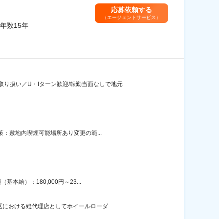
応募依頼する
（エージェントサービス）
年数15年
り扱い／U・Iターン歓迎/転勤当面なしで地元
策：敷地内喫煙可能場所あり変更の範...
給）：180,000円～23...
における総代理店としてホイールローダ...