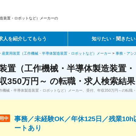
造装置・ロボットなど）メーカーの
求人を紹介してもらう
知りたい・聞きたい
ントサービス
転職ノウハウ
産業用装置（工作機械・半導体製造装置・ロボットなど）メーカー
事務・アシ
装置（工作機械・半導体製造装置
サービス
データで見る転職
収350万円～ の転職・求人検索結果
ーエージェントサービス
コラム・インタビュー
作機械・半導体製造装置・ロボットなど）メーカー、受付、年収350万円～の転職
転職Q&A
事務／未経験OK／年休125日／残業10
用中
ートあり