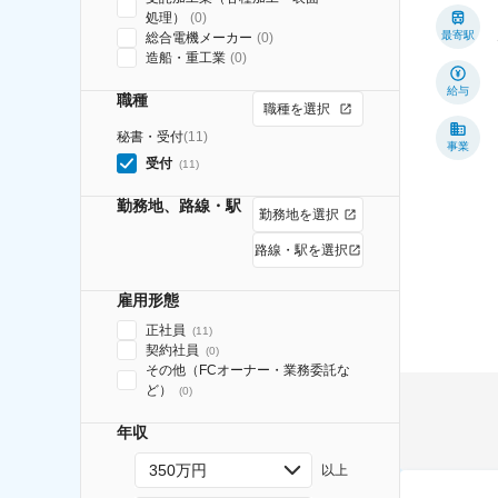
処理）
(
0
)
最寄駅
総合電機メーカー
(
0
)
造船・重工業
(
0
)
給与
職種
職種を選択
秘書・受付
(
11
)
事業
受付
(
11
)
勤務地、路線・駅
勤務地を選択
路線・駅を選択
雇用形態
正社員
(
11
)
契約社員
(
0
)
その他（FCオーナー・業務委託な
ど）
(
0
)
年収
350万円
以上