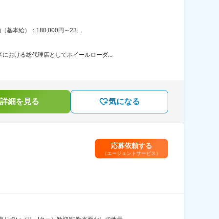
給）：180,000円～23...
における総代理店としてホイールローダ...
詳細を見る
気になる
応募依頼する
（エージェントサービス）