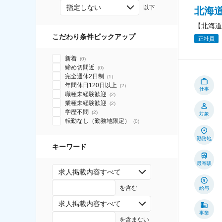
指定しない
以下
北海
【北海道
こだわり条件ピックアップ
正社員
新着
(
0
)
締め切間近
(
0
)
完全週休2日制
(
1
)
年間休日120日以上
(
2
)
仕事
職種未経験歓迎
(
2
)
業種未経験歓迎
(
2
)
学歴不問
(
2
)
対象
転勤なし（勤務地限定）
(
0
)
勤務地
キーワード
最寄駅
求人掲載内容すべて
を含む
給与
求人掲載内容すべて
事業
を含まない