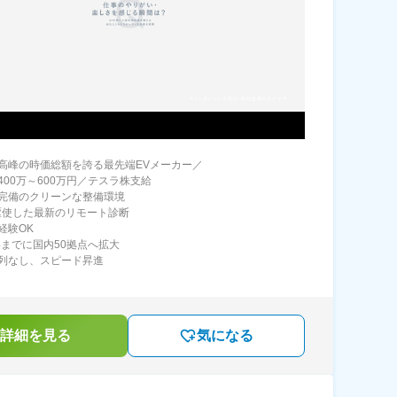
高峰の時価総額を誇る最先端EVメーカー／
400万～600万円／テスラ株支給
完備のクリーンな整備環境
駆使した最新のリモート診断
経験OK
6年までに国内50拠点へ拡大
列なし、スピード昇進
詳細を見る
気になる