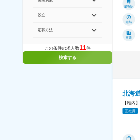
従業員数
最寄駅
設立
給与
応募方法
事業
11
この条件の求人数
件
検索する
北海
【稚内】
正社員