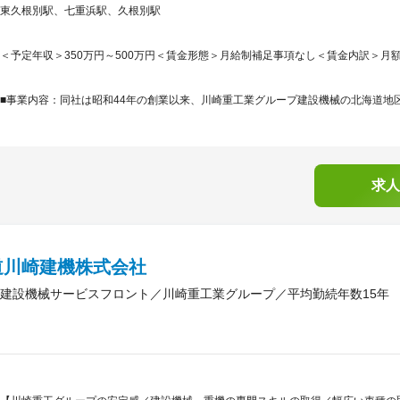
東久根別駅、七重浜駅、久根別駅
＜予定年収＞350万円～500万円＜賃金形態＞月給制補足事項なし＜賃金内訳＞月額（基本
■事業内容：同社は昭和44年の創業以来、川崎重工業グループ建設機械の北海道地区
求人
道川崎建機株式会社
建設機械サービスフロント／川崎重工業グループ／平均勤続年数15年