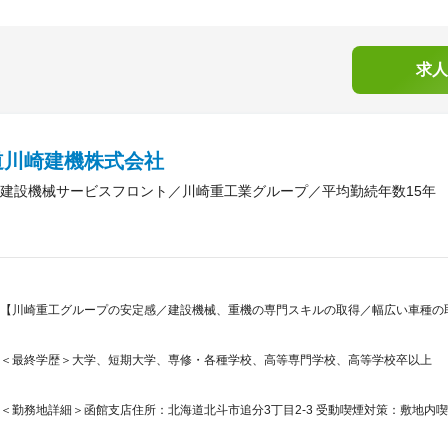
求人
道川崎建機株式会社
建設機械サービスフロント／川崎重工業グループ／平均勤続年数15年
【川崎重工グループの安定感／建設機械、重機の専門スキルの取得／幅広い車種の取
＜最終学歴＞大学、短期大学、専修・各種学校、高等専門学校、高等学校卒以上
＜勤務地詳細＞函館支店住所：北海道北斗市追分3丁目2-3 受動喫煙対策：敷地内喫