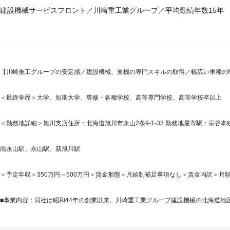
建設機械サービスフロント／川崎重工業グループ／平均勤続年数15年
【川崎重工グループの安定感／建設機械、重機の専門スキルの取得／幅広い車種の取
＜最終学歴＞大学、短期大学、専修・各種学校、高等専門学校、高等学校卒以上
＜勤務地詳細＞旭川支店住所：北海道旭川市永山2条9-1-33 勤務地最寄駅：宗谷本
南永山駅、永山駅、新旭川駅
＜予定年収＞350万円～500万円＜賃金形態＞月給制補足事項なし＜賃金内訳＞月額（基本
■事業内容：同社は昭和44年の創業以来、川崎重工業グループ建設機械の北海道地区