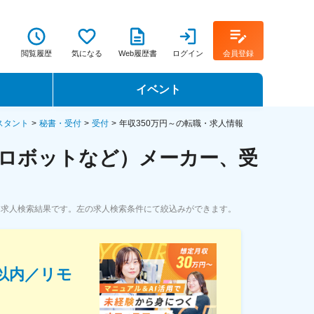
閲覧履歴
気になる
Web履歴書
ログイン
会員登録
イベント
転職イベント・転職セミナー
スタント
秘書・受付
受付
年収350万円～の転職・求人情報
・ロボットなど）メーカー、受
転職フェア
転職セミナー動画
・求人検索結果です。左の求人検索条件にて絞込みができます。
h以内／リモ