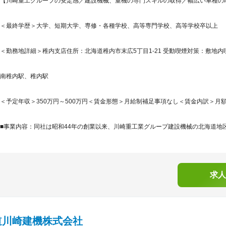
【川崎重工グループの安定感／建設機械、重機の専門スキルの取得／幅広い車種の取
＜最終学歴＞大学、短期大学、専修・各種学校、高等専門学校、高等学校卒以上
＜勤務地詳細＞稚内支店住所：北海道稚内市末広5丁目1-21 受動喫煙対策：敷地内
南稚内駅、稚内駅
＜予定年収＞350万円～500万円＜賃金形態＞月給制補足事項なし＜賃金内訳＞月額（基本
■事業内容：同社は昭和44年の創業以来、川崎重工業グループ建設機械の北海道地区
求人
道川崎建機株式会社