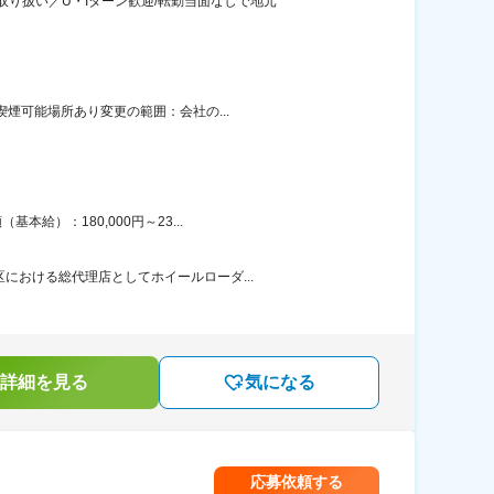
り扱い／U・Iターン歓迎/転勤当面なしで地元
喫煙可能場所あり変更の範囲：会社の...
給）：180,000円～23...
における総代理店としてホイールローダ...
詳細を見る
気になる
応募依頼する