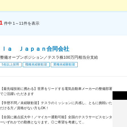
1
件中
1～11
件
を表示
ｓｌａ Ｊａｐａｎ合同会社
整備オープンポジション／テスラ株100万円相当分支給
5名以上採用
職種未経験歓迎
業種未経験歓迎
【最先端技術に携わる】世界をリードする電気自動車メーカーの整備部署
でご活躍いただきます
【学歴不問／未経験歓迎】テスラのミッションに共感し、ともに挑戦いた
だける方／資格がない方もOK！
【全国に拠点拡大中！／マイカー通勤可能】全国のテスラサービスセンタ
ーいずれかでの勤務となります。◎ご希望を考慮して...