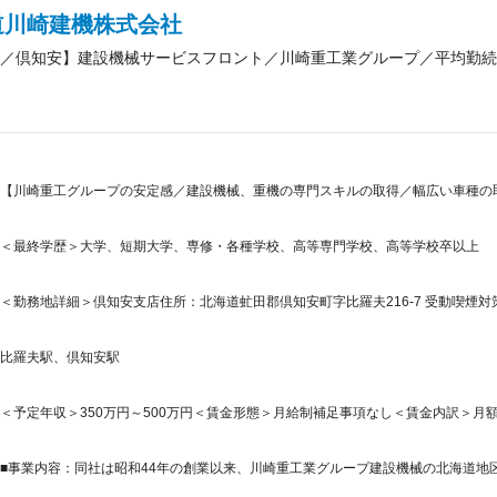
道川崎建機株式会社
／倶知安】建設機械サービスフロント／川崎重工業グループ／平均勤続
【川崎重工グループの安定感／建設機械、重機の専門スキルの取得／幅広い車種の取
＜最終学歴＞大学、短期大学、専修・各種学校、高等専門学校、高等学校卒以上
＜勤務地詳細＞倶知安支店住所：北海道虻田郡倶知安町字比羅夫216-7 受動喫煙対
比羅夫駅、倶知安駅
＜予定年収＞350万円～500万円＜賃金形態＞月給制補足事項なし＜賃金内訳＞月額（基本
■事業内容：同社は昭和44年の創業以来、川崎重工業グループ建設機械の北海道地区