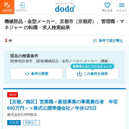
会員登録
ログイン
気になる
メニュー
機械部品・金型メーカー、京都市（京都府）、管理職・マ
ネジャー
の転職・求人検索結果
3
条件で並び替え
件
現在の検索条件
[勤務地]京都市 [業種]機械部品・金型メーカー-メーカー（機械・電気）業界 [詳細条件](仕事内容)管理職・マネジャー
新着求人をいつでもチェック
条件の変更
この条件を保存
NEW
【京都／南区】営業職＜新規事業の事業責任者 年収
600万円～＞株式公開準備会社／年休125日
株式会社CAPABLE
正社員
転勤なし