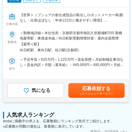
は、その認定工場となります。
・半導体封止装置に搭載される成形品種切換ユニット
└顧客は、国内大手の半導体メーカー及び海外の半導体後工程
【世界トップシェアの射出成型品の取出しロボットメーカー/転勤
受託メーカー(OSAT)。
なし・出張ほぼなし・年休122日と働きやすい環境】
仕事内容
■仕事内容
■当社製品について：
プラスチック射出成形品の取出しロボットで世界シェアトップを
＜勤務地詳細＞本社住所：京都府京都市南区久世殿城町555 勤務
半導体封止用金型をはじめ、車載部品用金型、自動車業界向け燃
堅持、業界最先端を走っていますが、現行ロボットのさらなる精
地最寄駅：東海道本線／向日町駅受動喫煙対策：屋内全面禁煙
料電池部品、航空・宇宙分野向けの精密加工部品など、幅広い分
度向上や、新機種、新領域において取り組みたい研究テーマ・課
勤務地
野における精密金型、精密加工品を取り扱っています。
【最寄り駅】
題は豊富にあり、そうしたロボット商用化に必要な要素技術の研
※マーケティング、受注、設計、部品受入検査、部品組立、成形品
向日町駅、東向日駅、桂川駅(京都府)
究者としてご活躍いただきます。
仕打及び検査、出荷輸出手続き、代金回収を同社が担い、外注加
＜具体的には＞
＜予定年収＞825万円～1,225万円＜賃金形態＞月給制補足事項な
工メーカーが生産を担います。
※ご本人様のスキルや志向に合わせ、業務領域を決定します。
し＜賃金内訳＞月額（基本給）：445,000円～495,000円＜月給＞
・機械構造の調査研究
給与
445,000円～495,000円＜昇給有無＞有＜残業手当＞有＜給与補足
■当社の特徴
・要素技術の調査研究及び開発
＞※上記年収には約30～40時間分の残業代を含みます。詳細は経
・日本先駆けとなる半導体用封止金型ファブレスメーカーとして
・新たな制御設計技術の調査研究
験・能力により年収は柔軟に対応します。賃金はあくまでも目安
創業。お客様の困りごとを解決する「solution provider」を標榜し
・新機能の企画、調査、研究
の金額であり、選考を通じて上下する可能性があります。月給(月
て提案型営業活動に取り組み、「生産」以外全ての工程と業務を
応募依頼する
気になる
額)は固定手当を含めた表記です。
CAPABLEが担い、優れた日本製金型及び精密加工品を国内外の市
（エージェントサービス）
＜直近の研究トレンド・テーマ＞
場に提供するビジネスモデルを展開。
・ロボットアームの軽量化
・最大1000点にも及ぶ、材質、形状及び公差が全く異なる部品か
・アクティブ振動制御技術
ら構成される半導体用封止金型を取り扱うなかで、最適な外注メ
・モーター制御ロジックの研究
ーカー候補の抽出や、相見積、日程管理等の部品調達ノウハウを
人気求人ランキング
・IoTを活用したロボットのデータ分析
AI活用した、ものづくりプラットフォーム「CAMPUS（キャンパ
dodaに掲載中の求人を、応募数順にランキング形式でご紹介します。
・他にも、MATLABを用いたシミュレーション、構造解析、機械
ス）」を自社開発。産業機械メーカー等の組立加工業IT調達ツー
※応募数が同数の場合は、新着順に表示しています。
学習 などを活用し様々なテーマを遂行していただきます。
ルとして販売する等、新規事業として立上予定。
更新日：
2026/8/8（土）