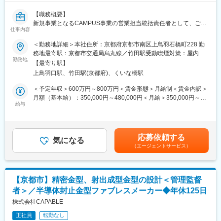
【職務概要】
新規事業となるCAMPUS事業の営業担当統括責任者として、ご活
仕事内容
躍頂ける方を募集。
2025年11月に、ものづくりブラットフォーム「CAMPUS」の大
＜勤務地詳細＞本社住所：京都府京都市南区上鳥羽石橋町228 勤
規模改修を完了。
務地最寄駅：京都市交通局烏丸線／竹田駅受動喫煙対策：屋内全
2021年1月のリリース以来、「CAMPUS」は1型につき500点以上
勤務地
面禁煙変更の範囲：会社の定める事業所
【最寄り駅】
に及ぶ加工部品で構成される半導体封止金型の調達業務システム
上鳥羽口駅、竹田駅(京都府)、くいな橋駅
として、主に社内で使用してきました。今回の大規模改修を機に
組立加工メーカーの資材調達業務を当社が受託代行を請け負う形
＜予定年収＞600万円～800万円＜賃金形態＞月給制＜賃金内訳＞
での新規事業を立ち上げます。
月額（基本給）：350,000円～480,000円＜月給＞350,000円～
◇◆「CAMPUS」で実現する未来◇◆
給与
480,000円＜昇給有無＞有＜残業手当＞有＜給与補足＞※給与詳細
お客様が必要とする製品の機械図面を「CAMPUS」にアップロー
は前職あるいは現職での給与金額を十分考慮したうえで決定しま
ドするだけで、それらに適したサプライヤーをAIで自動選定し
す。■賞与実績：年2回 (昨年度実績1.0ヵ月)賃金はあくまでも目
て、500社超の加工メーカーに見積依頼。
安の金額であり、選考を通じて上下する可能性があります。月給
応募依頼する
材料、形状、公差、ワークサイズが異なる加工部品を一つの製品
気になる
(月額)は固定手当を含めた表記です。
（エージェントサービス）
として組み立てるには、ひとつのサプライヤーで調達することは
困難。このため「CAMPUS」は機械図面を読み取り、データベー
スに登録されたサプライヤー情報と照合して、加工部品毎に自動
的に複数のサプライヤーを選出して、一斉に見積依頼することも
【京都市】精密金型、射出成型金型の設計＜管理監督
可能。「CAMPUS」を介して得た見積回答の中から、価格と納
者＞／半導体封止金型ファブレスメーカー◆年休125日
期、納入実績に基づく品質評価を加味して最適なサプライヤーを
AIで抽出して、お客様に見積を提示する他、仕上がったユニット
株式会社CAPABLE
や機械部品、金型は当社が品質保証をしたうえで納品します。
正社員
転勤なし
地政学的リスクや感染症拡大を機に、組立加工メーカーはサプラ