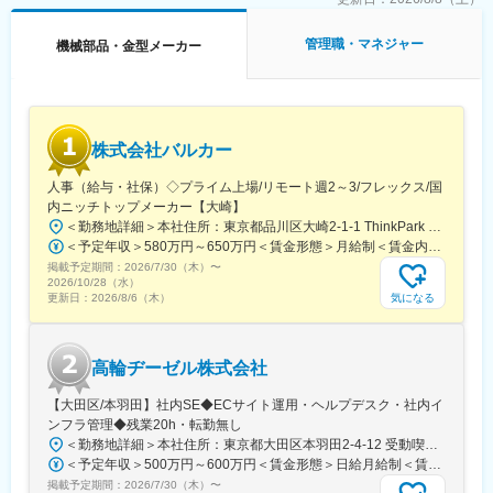
■同社の特徴：
・身近にあるスマートフォンや薄型テレビ、自動車部品等あらゆ
管理職・マネジャー
機械部品・金型メーカー
るところで活用されるプラスチックは、その成形において重要な
役割を果たすのが取出ロボットです。現在世界各国でニーズに応
じた高い機能性、省エネ性を兼ね備えたプラスチック射出成形品
取出ロボットを販売し、業界をリードしています。
・国内12拠点、海外18ヶ国37ヶ所の拠点を設け、グローバルな企
株式会社バルカー
業活動を展開しています。同社の売上高に対する海外売上比率は
約60％にのぼります。
人事（給与・社保）◇プライム上場/リモート週2～3/フレックス/国
＜動画で知るユーシン精機＞
内ニッチトップメーカー【大崎】
https://www.ype.co.jp/recruit/movies/
＜勤務地詳細＞本社住所：東京都品川区大崎2-1-1 ThinkPark Tower24F勤務地最寄駅：JR・りんかい線／大崎駅受動喫煙対策：屋内喫煙可能場所あり変更の範囲：会社の定める事業所（リモートワーク含む）
＜予定年収＞580万円～650万円＜賃金形態＞月給制＜賃金内訳＞月額（基本給）：320,000円～450,000円＜月給＞320,000円～450,000円＜昇給有無＞有＜残業手当＞有＜給与補足＞※経験・前職を考慮したうえで優遇します。※上記年収額は、残業代を加味した金額です。■賞与実績：年2回支給■昇給：年1回賃金はあくまでも目安の金額であり、選考を通じて上下する可能性があります。月給(月額)は固定手当を含めた表記です。
掲載予定期間：
2026/7/30（木）
〜
2026/10/28（水）
気になる
更新日：
2026/8/6（木）
高輪ヂーゼル株式会社
【大田区/本羽田】社内SE◆ECサイト運用・ヘルプデスク・社内イ
ンフラ管理◆残業20h・転勤無し
＜勤務地詳細＞本社住所：東京都大田区本羽田2-4-12 受動喫煙対策：屋内全面禁煙変更の範囲：会社の定める事業所
＜予定年収＞500万円～600万円＜賃金形態＞日給月給制＜賃金内訳＞月額（基本給）：300,000円～350,000円/月21日間勤務想定＜想定月額＞300,000円～350,000円＜昇給有無＞有＜残業手当＞有＜給与補足＞※別途、諸手当（一律）を支給※給与詳細は経験・能力を考慮のうえ決定■昇給：年1回■賞与：年2回 前年実績3.5カ月賃金はあくまでも目安の金額であり、選考を通じて上下する可能性があります。月給(月額)は固定手当を含めた表記です。
掲載予定期間：
2026/7/30（木）
〜