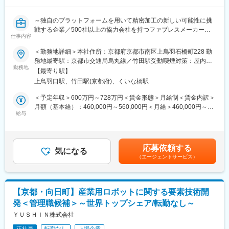
イチェーンの再構築を迫られています。しかし、新規サプライヤ
ーの発掘、取引基本契約書の締結、仕入口座の管理等の事務作業
～独自のプラットフォームを用いて精密加工の新しい可能性に挑
は多く、設計部門やサプライヤーとの擦り合わせ事項も多く、そ
戦する企業／500社以上の協力会社を持つファブレスメーカー／
の課題解決には程遠い状況です。1型につき500点以上の加工部品
仕事内容
京都NEXTユニコーンにも認定／年休125日～
から構成される半導体金型で培ったノウハウを「CAMPUS」に結
＜勤務地詳細＞本社住所：京都府京都市南区上鳥羽石橋町228 勤
実。組立加工品の調達ワンストップサービスとして事業展開を始
■業務内容：
務地最寄駅：京都市交通局烏丸線／竹田駅受動喫煙対策：屋内全
め、「CAMPUS」はアジャイル開発に取り組み、将来はサブスク
航空関連の機械設備に関わる部品や治具の設計、並びに半導体封
勤務地
面禁煙
事業へ展開させ、半導体金型ファブレスメーカーから、調達プラ
【最寄り駅】
止用金型の設計をお任せします。
ットフォマーへと発展させ、「CAMPUS」を以って第二創業期を
上鳥羽口駅、竹田駅(京都府)、くいな橋駅
迎え、上場準備を加速化させていきます。
◎3D CADによる機械設計、金型設計業務
＜予定年収＞600万円～728万円＜賃金形態＞月給制＜賃金内訳＞
【主な営業活動】
◎製品の仕様検討から完成納品後の調整、トラブルシューティン
月額（基本給）：460,000円～560,000円＜月給＞460,000円～
・組立加工メーカーの購買調達部門に向けた営業活動。
グなど一連の業務
給与
560,000円＜昇給有無＞有＜残業手当＞無＜給与補足＞※給与詳細
・展示会出展や、当社と協業関係にある商社を通じた拡販活動な
具体的には…
は前職あるいは現職での給与金額を十分考慮したうえで決定しま
ども行なう予定です。
・お客様と仕様の打ち合わせ、検討
す。■賞与実績：年2回賃金はあくまでも目安の金額であり、選考
・構想設計
を通じて上下する可能性があります。月給(月額)は固定手当を含め
応募依頼する
・提案書、仕様書の作成
気になる
た表記です。
変更の範囲：会社の定める業務
（エージェントサービス）
・設計
・協力会社から加工に関する問い合わせ対応
・立会、セットアップ調整等
◎部下の育成指導
【京都・向日町】産業用ロボットに関する要素技術開
発＜管理職候補＞～世界トップシェア/転勤なし～
＜対象製品と顧客特徴＞
・航空部品の機械設備に関わる精密加工部品又は治具。
ＹＵＳＨＩＮ株式会社
└エンドユーザーは国内大手重工企業であり、主な製品納入先
正社員
転勤なし
上場企業