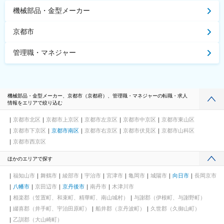
機械部品・金型メーカー
京都市
管理職・マネジャー
機械部品・金型メーカー、京都市（京都府）、管理職・マネジャーの転職・求人
情報をエリアで絞り込む
京都市北区
京都市上京区
京都市左京区
京都市中京区
京都市東山区
京都市下京区
京都市南区
京都市右京区
京都市伏見区
京都市山科区
京都市西京区
ほかのエリアで探す
福知山市
舞鶴市
綾部市
宇治市
宮津市
亀岡市
城陽市
向日市
長岡京市
八幡市
京田辺市
京丹後市
南丹市
木津川市
相楽郡（笠置町、和束町、精華町、南山城村）
与謝郡（伊根町、与謝野町）
綴喜郡（井手町、宇治田原町）
船井郡（京丹波町）
久世郡（久御山町）
乙訓郡（大山崎町）