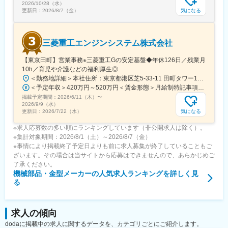
2026/10/28（水）
気になる
更新日：
2026/8/7（金）
三菱重工エンジンシステム株式会社
【東京田町】営業事務※三菱重工Gの安定基盤◆年休126日／残業月
10h／育児や介護などの福利厚生◎
＜勤務地詳細＞本社住所：東京都港区芝5-33-11 田町タワー15F勤務地最寄駅：JR山手/都営地下鉄三田浅草線／田町/三田駅受動喫煙対策：敷地内喫煙可能場所あり変更の範囲：会社の定める事業所（リモートワーク含む）
＜予定年収＞420万円～520万円＜賃金形態＞月給制特記事項なし＜賃金内訳＞月額（基本給）：268,400円～357,700円＜月給＞268,400円～357,700円＜昇給有無＞有＜残業手当＞有＜給与補足＞■モデル年収：25歳大卒：430万円30歳大卒：490万円※期間雇用社員時の金額となります。賃金はあくまでも目安の金額であり、選考を通じて上下する可能性があります。月給(月額)は固定手当を含めた表記です。
掲載予定期間：
2026/6/11（木）
〜
2026/9/9（水）
気になる
更新日：
2026/7/22（水）
※求人応募数の多い順にランキングしています（非公開求人は除く）。
※集計対象期間：2026/8/1（土）～2026/8/7（金）
※事情により掲載終了予定日よりも前に求人募集が終了していることもご
ざいます。その場合は当サイトから応募はできませんので、あらかじめご
了承ください。
機械部品・金型メーカー
の人気求人ランキングを詳しく見
る
求人の傾向
dodaに掲載中の求人に関するデータを、カテゴリごとにご紹介します。