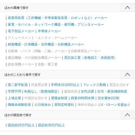
ほかの業種で探す
産業用装置（工作機械・半導体製造装置・ロボットなど）メーカー
家電・モバイル・ネットワーク機器・複写機・プリンタメーカー
電子部品メーカー
半導体メーカー
アミューズメント・エンタメ・ゲームメーカー
精密機器・計測機器・光学機器・分析機器メーカー
自動車・バイク（四輪・二輪）メーカー
自動車部品メーカー
建設機械・その他輸送機器メーカー
受託加工業（各種加工・表面処理）
総合電機メーカー
造船・重工業
ほかのこだわり条件で探す
第二新卒歓迎
外資系企業
年間休日120日以上
フレックス勤務
英語を活かす
学歴不問
転勤なし（勤務地限定）
服装自由
女性活躍
社宅・家賃補助制度
上場企業
中国語を活かす
退職金制度
残業20時間未満
完全週休2日制
職種未経験歓迎
土日祝休み
原則定時退社
海外出張あり
U・Iターン支援あり
ほかの固定給で探す
固定給25万円以上
固定給35万円以上