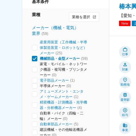
基本条件
椿本
業種
【愛知・
業種を選択
New
メーカー（機械・電気）
業界
(
59
)
産業用装置（工作機械・半導
体製造装置・ロボットなど）
メーカー
(
25
)
仕事
機械部品・金型メーカー
(
59
)
家電・モバイル・ネットワー
ク機器・複写機・プリンタメ
対象
ーカー
(
0
)
電子部品メーカー
(
1
)
勤務地
半導体メーカー
(
0
)
アミューズメント・エンタ
メ・ゲームメーカー
(
1
)
最寄駅
精密機器・計測機器・光学機
器・分析機器メーカー
(
4
)
自動車・バイク（四輪・二
給与
輪）メーカー
(
0
)
自動車部品メーカー
(
5
)
建設機械・その他輸送機器メ
事業
ーカー
(
0
)