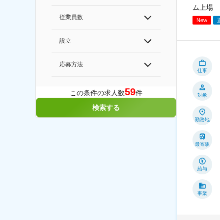
ム上場
従業員数
New
設立
応募方法
仕事
59
この条件の求人数
件
対象
検索する
勤務地
最寄駅
給与
事業