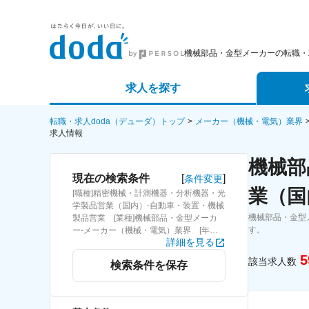
機械部品・金型メーカーの転職・
求人を探す
詳細条件から探す
エージェ
転職・求人doda（デューダ）トップ
メーカー（機械・電気）業界
求人情報
新着求人から探す
スカウト
機械部
[
]
現在の検索条件
条件変更
求人特集から探す
パートナ
業（国
[職種]精密機械・計測機器・分析機器・光
学製品営業（国内）-自動車・装置・機械
機械部品・金型
製品営業 [業種]機械部品・金型メーカ
す。
ー-メーカー（機械・電気）業界 [年
詳細を見る
収]800万円～
5
該当求人数
検索条件を保存