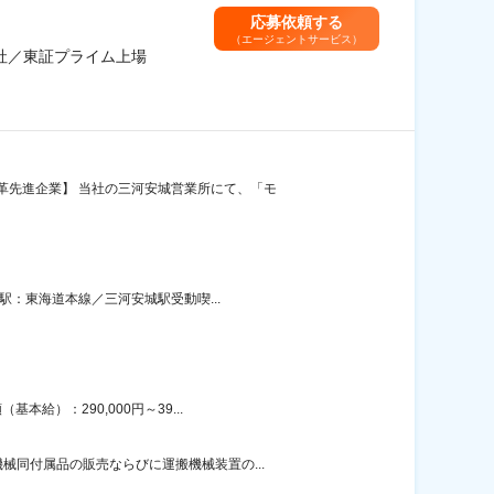
応募依頼する
（エージェントサービス）
商社／東証プライム上場
革先進企業】 当社の三河安城営業所にて、「モ
駅：東海道本線／三河安城駅受動喫...
給）：290,000円～39...
同付属品の販売ならびに運搬機械装置の...