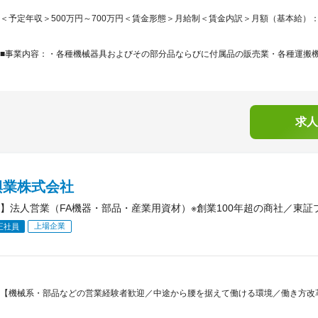
＜予定年収＞500万円～700万円＜賃金形態＞月給制＜賃金内訳＞月額（基本給）：290,0
■事業内容：・各種機械器具およびその部分品ならびに付属品の販売業・各種運搬機械
求人
興業株式会社
】法人営業（FA機器・部品・産業用資材）※創業100年超の商社／東証
上場企業
正社員
【機械系・部品などの営業経験者歓迎／中途から腰を据えて働ける環境／働き方改