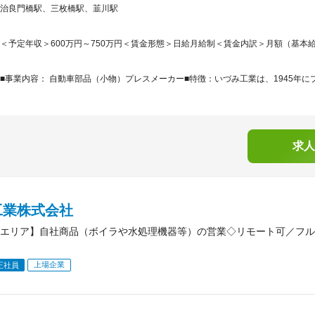
治良門橋駅、三枚橋駅、韮川駅
＜予定年収＞600万円～750万円＜賃金形態＞日給月給制＜賃金内訳＞月額（基本給）：330
■事業内容： 自動車部品（小物）プレスメーカー■特徴：いづみ工業は、1945年にプ
求人
工業株式会社
エリア】自社商品（ボイラや水処理機器等）の営業◇リモート可／フル
上場企業
正社員