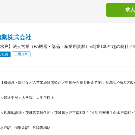
求人
興業株式会社
水戸】法人営業（FA機器・部品・産業用資材）※創業100年超の商社／
上場企業
正社員
【機械系・部品などの営業経験者歓迎／中途から腰を据えて働ける環境／働き方改
＜最終学歴＞大学院、大学卒以上
＜勤務地詳細＞茨城営業所住所：茨城県水戸市南町3-4-14 明治安田生命水戸南町ビル
水戸駅、偕楽園駅、常陸青柳駅