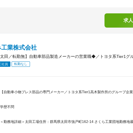
求人
み工業株式会社
太田／転勤無】自動車部品製造メーカーの営業職◆／トヨタ系Tier1グル
転勤なし
正社員
【自動車小物プレス部品の専門メーカー／トヨタ系Tier1高木製作所のグループ企業
学歴不問
＜勤務地詳細＞太田工場住所：群馬県太田市強戸町162-14 さくら工業団地勤務地最