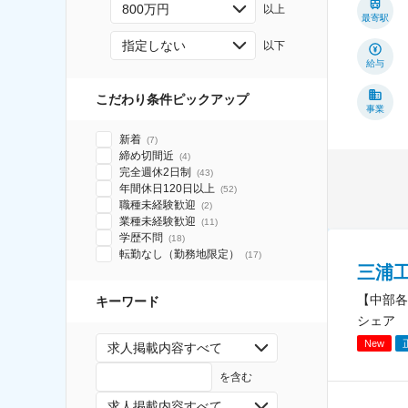
800万円
以上
最寄駅
指定しない
以下
給与
こだわり条件ピックアップ
事業
新着
(
7
)
締め切間近
(
4
)
完全週休2日制
(
43
)
年間休日120日以上
(
52
)
職種未経験歓迎
(
2
)
業種未経験歓迎
(
11
)
学歴不問
(
18
)
転勤なし（勤務地限定）
(
17
)
三浦
【中部各
キーワード
シェア
New
求人掲載内容すべて
を含む
求人掲載内容すべて