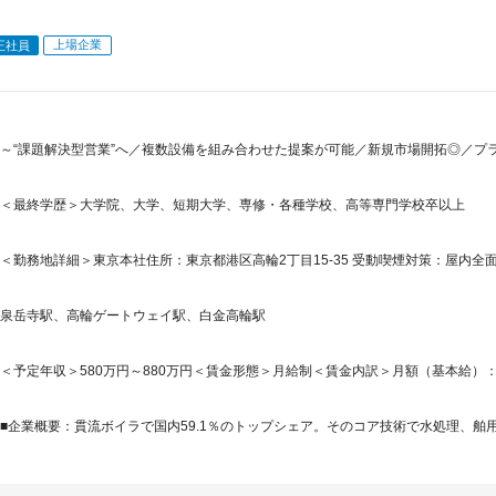
上場企業
正社員
～“課題解決型営業”へ／複数設備を組み合わせた提案が可能／新規市場開拓◎／プ
＜最終学歴＞大学院、大学、短期大学、専修・各種学校、高等専門学校卒以上
＜勤務地詳細＞東京本社住所：東京都港区高輪2丁目15-35 受動喫煙対策：屋内
泉岳寺駅、高輪ゲートウェイ駅、白金高輪駅
＜予定年収＞580万円～880万円＜賃金形態＞月給制＜賃金内訳＞月額（基本給）：300,0
■企業概要：貫流ボイラで国内59.1％のトップシェア。そのコア技術で水処理、舶用