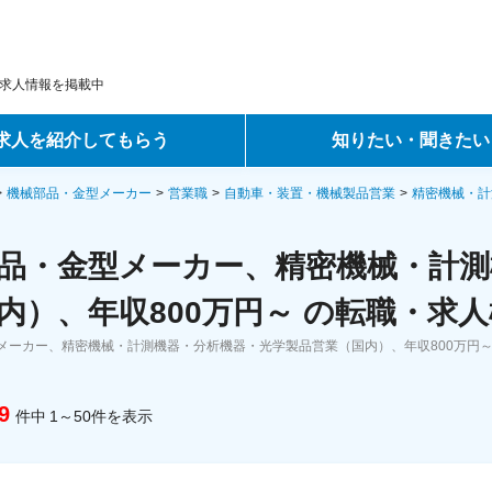
求人情報を掲載中
求人を紹介してもらう
知りたい・聞きたい
ントサービス
転職ノウハウ
機械部品・金型メーカー
営業職
自動車・装置・機械製品営業
精密機械・計
サービス
データで見る転職
品・金型メーカー、精密機械・計測
ーエージェントサービス
コラム・インタビュー
内）、年収800万円～ の転職・求
メーカー、精密機械・計測機器・分析機器・光学製品営業（国内）、年収800万円
転職Q&A
9
件中
1～50
件
を表示