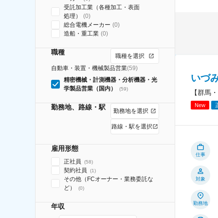
受託加工業（各種加工・表面
処理）
(
0
)
総合電機メーカー
(
0
)
造船・重工業
(
0
)
職種
職種を選択
自動車・装置・機械製品営業
(
59
)
いづ
精密機械・計測機器・分析機器・光
学製品営業（国内）
(
59
)
【群馬・
New
勤務地、路線・駅
勤務地を選択
路線・駅を選択
雇用形態
仕事
正社員
(
58
)
契約社員
(
1
)
その他（FCオーナー・業務委託な
対象
ど）
(
0
)
勤務地
年収