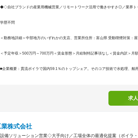
◆◇自社ブランドの産業用機械営業／リモートワーク活用で働きやすさ◎／業界トッ
学歴不問
＜勤務地詳細＞中部地方のいずれかの支店、営業所住所：富山県 受動喫煙対策：屋内
＜予定年収＞500万円～700万円＜賃金形態＞月給制特記事項なし＜賃金内訳＞月額（基本
■企業概要：貫流ボイラで国内59.1％のトップシェア。そのコア技術で水処理、舶用
求人
工業株式会社
設備ソリューション営業◇大手向け／工場全体の最適化提案（ボイラ・