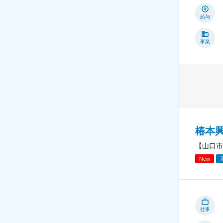
給与
事業
椿本
【山口市
New
仕事