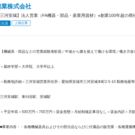
興業株式会社
三河安城】法人営業（FA機器・部品・産業用資材）※創業100年超の
上場企業
正社員
【機械系・部品などの営業経験者歓迎／中途から腰を据えて働ける環境／働き方改
＜最終学歴＞大学院、大学卒以上
＜勤務地詳細＞三河安城営業所住所：愛知県安城市三河安城本町2-5-10 勤務地最寄
三河安城駅、東刈谷駅、安城駅
＜予定年収＞500万円～700万円＜賃金形態＞月給制補足事項なし＜賃金内訳＞月額（基本
■事業内容：・各種機械器具およびその部分品ならびに付属品の販売業・各種運搬機械