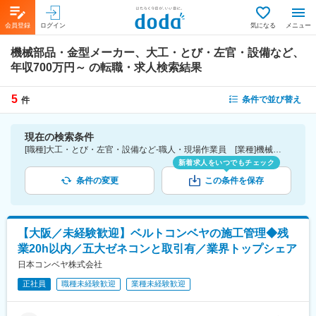
会員登録
ログイン
気になる
メニュー
機械部品・金型メーカー、大工・とび・左官・設備など、
年収700万円～
の転職・求人検索結果
5
条件で並び替え
件
現在の検索条件
[職種]大工・とび・左官・設備など-職人・現場作業員 [業種]機械部品・金型メーカー-メーカー（機械・電気）業界 [年収]700万円～
新着求人をいつでもチェック
条件の変更
この条件を保存
【大阪／未経験歓迎】ベルトコンベヤの施工管理◆残
業20h以内／五大ゼネコンと取引有／業界トップシェア
日本コンベヤ株式会社
正社員
職種未経験歓迎
業種未経験歓迎