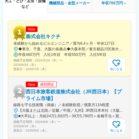
大工・とび・左官・設備
自社工場内での製作業務が中心
機械部品・金型メーカー
年収700万円～
に導入され、生活を足元から支えている事業です。
など
オーダーメイド製品が多く、１品１品のものづくりに携われる環
境です。
変更の範囲：会社の定める業務
■教育・成長サポート：
◇誰もが安心して成長できるよう、育成制度を整えています。
New
・バディ制度：先輩社員がマンツーマンでサポート
株式会社キクチ
・正社員以外も利用できる研修制度
未経験から始めるビルエンジニア／賞与6.4ヶ月・年休127日
・安全衛生教育の実施
◆東京、千葉、大阪の各拠点◆大森本部／東京都品川区南大井6-11-7 キクチビル＜アクセス＞・JR京浜東北線「大森駅」より徒歩5分・京浜急行「大森海岸駅」より徒歩5分◆東関東事業所／千葉県千葉市中央区新町24-9 千葉ウエストビル＜アクセス＞・JR各線「千葉駅」より徒歩6分・京成千葉線「京成千葉駅」より徒歩6分・千葉都市モノレール1号線「市役所前駅」より徒歩4分◆大阪事業所／大阪府大阪市北区梅田3-4-5 毎日新聞ビル 8階＜アクセス＞・JR環状線「福島駅」より徒歩約5分・JR東西線「新福島駅」より徒歩約5分・阪神本線「福島駅」より徒歩約5分※東関東事業所（千葉）積極採用中※U・Iターン歓迎※キャリアアップを目的とした転勤の可能性はあります。※受動喫煙対策：屋内全面禁煙
・6か月ごとの定期面談でキャリアや悩みを共有
年収460万円 入社1年目 年収550万円 入社5年目
・社内育成制度あり
掲載予定期間：
2026/5/28（木）
〜
※「分からないまま放置しない」「一人にしない」それが当社の育
2026/8/26（水）
成スタイルです。
気になる
更新日：
2026/7/9（木）
■当社について：
締切間近
New
・当社は2009年の創業以来、建築工事における各種製作金物の製
作を中心に、ものづくりに真摯に向き合ってきました。
西日本旅客鉄道株式会社（JR西日本）【プ
・現在では製造工程の約95％を内製化し、高品質かつスピーディ
ライム市場】
ーな対応で、お客様の期待に応え続けています。
線路を守る技術職（保線）／未経験歓迎／残業月11h程度
・創業当初は代表と社員1名からのスタートでしたが、現在では岡
【大阪または北陸／近畿／中国／九州】JR西日本本社（大阪市北区）または当社事業エリア内（北陸から北九州まで）の各支社※可能な限り希望に沿って配属します※I・Uターン歓迎※受動喫煙対策：敷地内喫煙可能場所あり■北陸新潟県（糸魚川）富山県（富山、高岡）石川県（金沢、七尾、羽咋、白山、加賀）福井県（福井、敦賀、小浜）■近畿三重県（伊賀）滋賀県（大津、草津）京都府（京都、福知山）大阪府（大阪、高槻、堺）兵庫県（神戸、明石、姫路、加古川、豊岡、神崎郡神河町、丹波篠山）奈良県（奈良、北葛城郡）和歌山県（和歌山、田辺）■中国岡山県（岡山、和気郡和気町、笠岡、新見、総社、倉敷、津山）鳥取県（米子、鳥取）島根県（松江、浜田、出雲）広島県（広島、福山、三原）山口県（山口、周南、下関）■九州福岡県（福岡)
山本社70名、福島工場20名、東京オフィス2名、グループ会社
■大卒以上：月給24万1,692円～39万5,780円＋各種手当＋賞与2回■高卒以上：月給22万2,662円～39万5,780円＋各種手当＋賞与2回※上記は2026年度新卒支払額(京阪神地区)です。勤務地・学歴で異なります※京阪神地区以外の勤務地の場合は、月給（大卒以上）23万706円以上、月給（高卒以上）21万2,541円以上となります※上記基本給と別途、諸手当として扶養・職務・時間外・通勤手当等を支給します……入社時年収例……大卒、月15時間相当の時間外労働手当、賞与5.3ヵ月分（2025年度）を含む・社会人経験 5年：入社時年収 450万円程度～・社会人経験 10年：入社時年収 500万円程度～・社会人経験 15年：入社時年収 540万円程度～・社会人経験 20年：入社時年収 590万円程度～・社会人経験 25年：入社時年収 600万円程度～
（有）松下建材塗装20名、計112名が在籍。
掲載予定期間：
2026/8/6（木）
〜
・若手からベテランまで、多様な人材がそれぞれの強みを活かし
2026/8/19（水）
て活躍しています。
気になる
更新日：
2026/8/6（木）
・設計・製作・配送・施工までを自社で一貫して行える体制が当