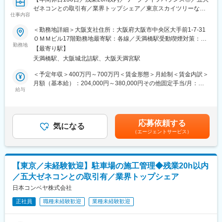
■就業環境
に導入され、生活を足元から支えている事業です。
ゼネコンとの取引有／業界トップシェア／東京スカイツリーなど
・長期的な工期が前もって決まっており、急な呼び出しや夜間対
仕事内容
有名ランドマーク施設に複数導入／未経験歓迎】
応は発生しないため、ワークライフバランスを保ちながら就業が
変更の範囲：会社の定める業務
可能です。
＜勤務地詳細＞大阪支社住所：大阪府大阪市中央区大手前1-7-31
■業務内容
・残業時間は月平均20h以内です。
ＯＭＭビル17階勤務地最寄駅：各線／天満橋駅受動喫煙対策：屋
立体駐車場の施工管理をお任せします。
・土曜日は隔週で出勤いただきますが、日曜日、祝日は基本的に
勤務地
内全面禁煙変更の範囲：会社の定める事業所
【最寄り駅】
入社後まずは現場で流れを学んでいただきます。基本的に現場は
お休みです。（土曜日出勤の分は振替休日を取得いただきます。
天満橋駅、大阪城北詰駅、大阪天満宮駅
並行せず、1現場のみです。将来的に内勤業務もお任せします。
繰り越しも可能なため長期休暇にする方もいます。）
＜詳細＞
・案件によっては2～6か月の宿泊を伴う長期出張が発生します。
＜予定年収＞400万円～700万円＜賃金形態＞月給制＜賃金内訳＞
・機械式駐車装置の現地組立・試運転・現地工事の工程管理と進
※2か月に一度会社負担で一時帰宅が可能です。
月額（基本給）：204,000円～380,000円その他固定手当/月：
捗管理
給与
20,500円～34,800円＜月給＞224,500円～414,800円＜昇給有無
・個別工程表作成、関係部署への実行指示・調整
■取引先企業例
＞有＜残業手当＞有＜給与補足＞※給与詳細は、経験・能力を考慮
・工事製作計画書、建設工事工程表、建設工事計画図の作成
ゼネコンおよび商社：大林組、鹿島建設、大成建設、清水建設、
したうえで決定いたします。【諸手当】・通勤手当・住宅手当・
・鉄骨建方・仮設・機器据付工事の注文仕様書の作成、発注・検
竹中工務店、三菱商事・三井物産・伊藤忠商事・丸紅・住友商事
給食手当（食事補助手当として1日400円、勤務日数に応じて支
応募依頼する
収
など
気になる
給）・残業手当（1分単位で支給）■昇給：年1回■賞与：年2回
（エージェントサービス）
・現地直送品明細リスト、発送計画書の作成、顧客支給品の受
製鉄所：新日本製鉄・住友金属工業・JFEスチールなど
（前期実績4.0ヵ月）賃金はあくまでも目安の金額であり、選考を
入・保管
通じて上下する可能性があります。月給(月額)は固定手当を含めた
・建設業者選定、足場・揚重計画
■当社について
表記です。
・当社の製鉄プラント・火力発電所で使用されるベルトコンベヤ
【東京／未経験歓迎】駐車場の施工管理◆残業20h以内
■組織構成
は国内シェアトップクラスを誇っています。国家プロジェクトに
／五大ゼネコンとの取引有／業界トップシェア
・人員構成：16名
も多く参入しており、復興事業などにも納入済みです。
・平均年齢48歳です。20代から50代、嘱託再雇用の方まで幅広く
日本コンベヤ株式会社
・大手ゼネコンや大手商社との取引および施工実績が多数ござい
在籍しています。
ます。
正社員
職種未経験歓迎
業種未経験歓迎
・当社の立体駐車場は日本全国のランドマーク施設に導入されて
■就業環境
います。東京スカイツリーや六本木ヒルズなどに多数の有名施設