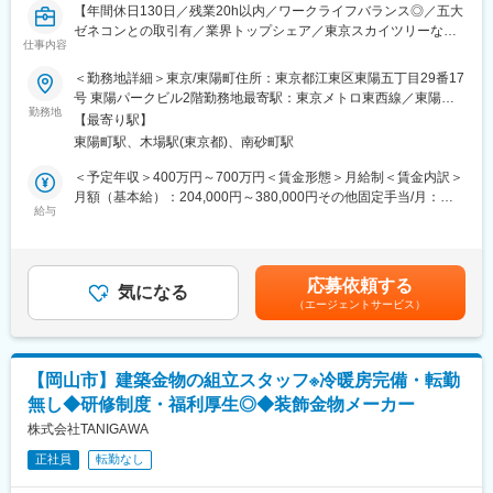
・長期的な工期が前もって決まっており、急な呼び出しや夜間対
に導入され、生活を足元から支えている事業です。
【年間休日130日／残業20h以内／ワークライフバランス◎／五大
応は発生しないため、ワークライフバランスを保ちながら就業が
ゼネコンとの取引有／業界トップシェア／東京スカイツリーなど
可能です。
変更の範囲：会社の定める業務
仕事内容
有名ランドマーク施設に複数導入／未経験歓迎】
・残業時間は月平均20h以内です。
＜勤務地詳細＞東京/東陽町住所：東京都江東区東陽五丁目29番17
・土曜日は隔週で出勤いただきますが、日曜日、祝日は基本的に
■業務内容
号 東陽パークビル2階勤務地最寄駅：東京メトロ東西線／東陽町
お休みです。（土曜日出勤の分は振替休日を取得いただきます。
立体駐車場の施工管理をお任せします。
勤務地
駅受動喫煙対策：屋内喫煙可能場所あり変更の範囲：会社の定め
繰り越しも可能なため長期休暇にする方もいます。）
【最寄り駅】
入社後まずは現場で流れを学んでいただきます。基本的に現場は
る事業所
・担当エリアは基本的に名古屋から西です。
東陽町駅、木場駅(東京都)、南砂町駅
並行せず、1現場のみです。将来的に内勤業務もお任せします。
・案件によっては2～6か月の宿泊を伴う長期出張が発生します。
＜詳細＞
＜予定年収＞400万円～700万円＜賃金形態＞月給制＜賃金内訳＞
※2か月に一度会社負担で一時帰宅が可能です。
・機械式駐車装置の現地組立・試運転・現地工事の工程管理と進
月額（基本給）：204,000円～380,000円その他固定手当/月：
捗管理
給与
20,500円～34,800円＜月給＞224,500円～414,800円＜昇給有無
■取引先企業例
・個別工程表作成、関係部署への実行指示・調整
＞有＜残業手当＞有＜給与補足＞※給与詳細は、経験・能力を考慮
ゼネコンおよび商社：大林組、鹿島建設、大成建設、清水建設、
・工事製作計画書、建設工事工程表、建設工事計画図の作成
したうえで決定いたします。【諸手当】・通勤手当・住宅手当・
竹中工務店、三菱商事・三井物産・伊藤忠商事・丸紅・住友商事
・鉄骨建方・仮設・機器据付工事の注文仕様書の作成、発注・検
給食手当（食事補助手当として1日400円、勤務日数に応じて支
など
応募依頼する
収
気になる
給）・残業手当（1分単位で支給）■昇給：年1回■賞与：年2回
製鉄所：新日本製鉄・住友金属工業・JFEスチールなど
（エージェントサービス）
・現地直送品明細リスト、発送計画書の作成、顧客支給品の受
（前期実績4.0ヵ月）賃金はあくまでも目安の金額であり、選考を
入・保管
通じて上下する可能性があります。月給(月額)は固定手当を含めた
■当社について
・建設業者選定、足場・揚重計画
表記です。
・当社の製鉄プラント・火力発電所で使用されるベルトコンベヤ
は国内シェアトップクラスを誇っています。国家プロジェクトに
【岡山市】建築金物の組立スタッフ※冷暖房完備・転勤
■組織構成
も多く参入しており、復興事業などにも納入済みです。
無し◆研修制度・福利厚生◎◆装飾金物メーカー
・人員構成：8名
・大手ゼネコンや大手商社との取引および施工実績が多数ござい
・平均年齢47歳です。20代から50代、嘱託再雇用の方まで幅広く
株式会社TANIGAWA
ます。
在籍しています。
・当社の立体駐車場は日本全国のランドマーク施設に導入されて
正社員
転勤なし
います。東京スカイツリーや六本木ヒルズなどに多数の有名施設
■就業環境