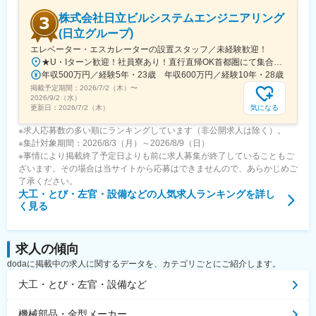
社の強みです。
株式会社日立ビルシステムエンジニアリング
・ECサイト「曲げ加工.com」によるBtoC展開や、製造業を支援
する商社『株式会社中四国コニック』をグループに持ち、安定し
(日立グループ)
た基盤と成長性の両立を実現しています。
エレベーター・エスカレーターの設置スタッフ／未経験歓迎！
★U・Iターン歓迎！社員寮あり！直行直帰OK首都圏にて集合研修を予定しています。希望を考慮して下記のいずれかに配属します。■初任地については面接で希望をお伺いしながら確定いたします。初任地が決まったうえで入社の意思判断を行っていただけます。■転勤についても本人の希望を最大限尊重します。転勤が発生した場合には、引越し費用や住居のサポートを行います。＜北海道支店＞北海道札幌市北区篠路条5-7-71＜首都圏支店＞東京都中央区日本橋浜町3-27-6＜中部支店＞愛知県名古屋市中区栄3-14-15 スギビル5階＜関西支店＞大阪府門真市深田町20-5＜中国支店＞広島県広島市中区八丁堀5-7 広島KSビル9階＜西日本支店＞福岡県福岡市東区社領3-11-35 九州部品センター2階※受動喫煙対策：屋内禁煙
変更の範囲：会社の定める業務
年収500万円／経験5年・23歳 年収600万円／経験10年・28歳
掲載予定期間：
2026/7/2（木）
〜
2026/9/2（水）
気になる
更新日：
2026/7/2（木）
※求人応募数の多い順にランキングしています（非公開求人は除く）。
※集計対象期間：2026/8/3（月）～2026/8/9（日）
※事情により掲載終了予定日よりも前に求人募集が終了していることもご
ざいます。その場合は当サイトから応募はできませんので、あらかじめご
了承ください。
大工・とび・左官・設備など
の人気求人ランキングを詳し
く見る
求人の傾向
dodaに掲載中の求人に関するデータを、カテゴリごとにご紹介します。
大工・とび・左官・設備など
機械部品・金型メーカー