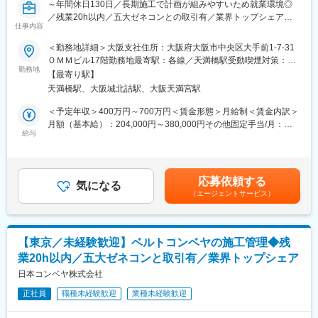
～年間休日130日／長期施工で計画が組みやすいため就業環境◎
／残業20h以内／五大ゼネコンとの取引有／業界トップシェア／
仕事内容
東京スカイツリーなど有名ランドマーク施設に複数導入／未経験
歓迎～
＜勤務地詳細＞大阪支社住所：大阪府大阪市中央区大手前1-7-31
ＯＭＭビル17階勤務地最寄駅：各線／天満橋駅受動喫煙対策：屋
■業務内容
勤務地
内全面禁煙変更の範囲：会社の定める事業所
【最寄り駅】
大型ベルトコンベヤの施工管理をお任せします。
天満橋駅、大阪城北詰駅、大阪天満宮駅
入社後まずはOJTにて現場で流れを学んでいただきます。将来的
に内勤業務もお任せします。（入社時に現場がない場合は内勤業
＜予定年収＞400万円～700万円＜賃金形態＞月給制＜賃金内訳＞
務から先に学んでいただく可能性もございます。）
月額（基本給）：204,000円～380,000円その他固定手当/月：
給与
20,500円～38,000円＜月給＞224,500円～418,000円＜昇給有無
＜詳細＞
＞有＜残業手当＞有＜給与補足＞※給与詳細は、経験・能力を考慮
・仕様変更、追加に伴う措置出荷計画の立案と実行
したうえで決定いたします。【諸手当】・通勤手当・住宅手当・
・現地説明、技術説明の設営関連業務
給食手当（食事補助手当として1日400円、勤務日数に応じて支
応募依頼する
・工事業務管理、現場監督、輸送、製作
気になる
給）・残業手当（1分単位で支給）■昇給：年1回■賞与：年2回
（エージェントサービス）
・工事の予算・進捗管理、検収、付帯サービス及び苦情対応
（前期実績4.0ヵ月）賃金はあくまでも目安の金額であり、選考を
・工事要領書、工程表、計画図の作成、施工管理
通じて上下する可能性があります。月給(月額)は固定手当を含めた
・工事用資機材の手配、受入れ、工事関連費用の予算管理・改善
表記です。
【東京／未経験歓迎】ベルトコンベヤの施工管理◆残
■組織構成
業20h以内／五大ゼネコンと取引有／業界トップシェア
・人員構成：10名
・40、50代を中心に構成されています。
日本コンベヤ株式会社
正社員
職種未経験歓迎
業種未経験歓迎
■就業環境
・長期的な工期が前もって決まっており、急な呼び出しや夜間対