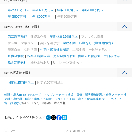
ほかの年収で探す
年収300万円～
年収400万円～
年収500万円～
年収600万円～
年収800万円～
年収900万円～
年収1000万円～
ほかのこだわり条件で探す
第二新卒歓迎
外資系企業
年間休日120日以上
フレックス勤務
管理職・マネジャー
英語を活かす
学歴不問
転勤なし（勤務地限定）
服装自由
女性活躍
社宅・家賃補助制度
上場企業
中国語を活かす
退職金制度
残業20時間未満
完全週休2日制
職種未経験歓迎
土日祝休み
原則定時退社
海外出張あり
U・Iターン支援あり
ほかの固定給で探す
固定給25万円以上
固定給35万円以上
転職・求人doda（デューダ）トップ
メーカー（機械・電気）業界
機械部品・金型メーカー
技
術職・専門職（建設・建築・不動産・プラント・工場）
職人・現場作業員
大工・とび・左
官・設備など
年収700万円～の転職・求人情報
転職サイト dodaをシェア
ヘルプ
会社概要