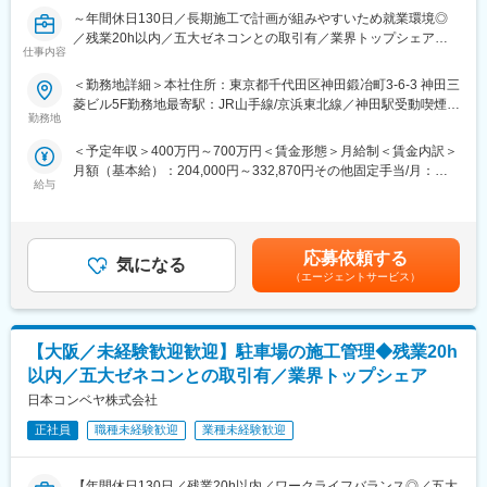
応は発生しないため、ワークライフバランスを保ちながら就業が
～年間休日130日／長期施工で計画が組みやすいため就業環境◎
可能です。
／残業20h以内／五大ゼネコンとの取引有／業界トップシェア／
・残業時間は月平均20h以内です。
仕事内容
東京スカイツリーなど有名ランドマーク施設に複数導入／未経験
・土曜日は隔週で出勤いただきますが、日曜日、祝日は基本的に
歓迎～
＜勤務地詳細＞本社住所：東京都千代田区神田鍛冶町3-6-3 神田三
お休みです。（土曜日出勤の分は振替休日を取得いただきます。
菱ビル5F勤務地最寄駅：JR山手線/京浜東北線／神田駅受動喫煙対
繰り越しも可能なため長期休暇にする方もいます。）
■業務内容
勤務地
策：屋内喫煙可能場所あり変更の範囲：会社の定める事業所
・現在東京メンバーが0名のため東エリアの案件もご担当いただく
大型ベルトコンベヤの施工管理をお任せします。
可能性がございます。
＜予定年収＞400万円～700万円＜賃金形態＞月給制＜賃金内訳＞
入社後まずはOJTにて現場で流れを学んでいただきます。将来的
・案件によっては2～6か月の宿泊を伴う長期出張が発生します。
月額（基本給）：204,000円～332,870円その他固定手当/月：
に内勤業務もお任せします。（入社時に現場がない場合は内勤業
※2か月に一度会社負担で一時帰宅が可能です。
給与
20,500円～36,000円＜月給＞224,500円～368,870円＜昇給有無
務から先に学んでいただく可能性もございます。）
＞有＜残業手当＞有＜給与補足＞※給与詳細は、経験・能力を考慮
■取引先企業例
したうえで決定いたします。【諸手当】・通勤手当・住宅手当・
＜詳細＞
ゼネコンおよび商社：大林組、鹿島建設、大成建設、清水建設、
給食手当（食事補助手当として1日400円、勤務日数に応じて支
・仕様変更、追加に伴う措置出荷計画の立案と実行
応募依頼する
竹中工務店、三菱商事・三井物産・伊藤忠商事・丸紅・住友商事
気になる
給）・残業手当（1分単位で支給）■昇給：年1回■賞与：年2回
・現地説明、技術説明の設営関連業務
（エージェントサービス）
など
（前期実績4.0ヵ月）賃金はあくまでも目安の金額であり、選考を
・工事業務管理、現場監督、輸送、製作
製鉄所：新日本製鉄・住友金属工業・JFEスチールなど
通じて上下する可能性があります。月給(月額)は固定手当を含めた
・工事の予算・進捗管理、検収、付帯サービス及び苦情対応
表記です。
・工事要領書、工程表、計画図の作成、施工管理
■当社について
【大阪／未経験歓迎歓迎】駐車場の施工管理◆残業20h
・工事用資機材の手配、受入れ、工事関連費用の予算管理・改善
・当社の製鉄プラント・火力発電所で使用されるベルトコンベヤ
以内／五大ゼネコンとの取引有／業界トップシェア
は国内シェアトップクラスを誇っています。国家プロジェクトに
■組織構成
日本コンベヤ株式会社
も多く参入しており、復興事業などにも納入済みです。
・現在東京メンバーは0名のため、大阪10名、姫路2名の担当者と
・大手ゼネコンや大手商社との取引および施工実績が多数ござい
一緒に業務を行っていただきます。
正社員
職種未経験歓迎
業種未経験歓迎
ます。
・大阪、姫路は40、50代を中心に構成されています。
・当社の立体駐車場は日本全国のランドマーク施設に導入されて
います。東京スカイツリーや六本木ヒルズなどに多数の有名施設
【年間休日130日／残業20h以内／ワークライフバランス◎／五大