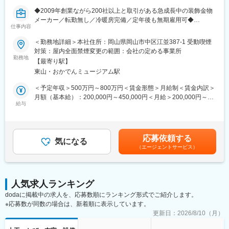
に導入され、生活を足元から支えている事業です。
・長期的な工期が前もって決まっており、急な呼び出しや夜間対
◆2009年創業ながら200社以上と取引がある急成長中の装飾金物
応は発生しないため、ワークライフバランスを保ちながら就業が
変更の範囲：会社の定める業務
メーカー／転勤無し／冷暖房完備／定年後も無期雇用可◆
可能です。
仕事内容
・残業時間は月平均20h以内です。
■仕事内容
＜勤務地詳細＞本社住所：岡山県岡山市中区江並387-1 受動喫煙
・土曜日は隔週で出勤いただきますが、日曜日、祝日は基本的に
建築物に使用される手摺・パネル・装飾金物などの製作業務を担
対策：屋内全面禁煙変更の範囲：会社の定める事業所
お休みです。（土曜日出勤の分は振替休日を取得いただきます。
当していただきます。
勤務地
繰り越しも可能なため長期休暇にする方もいます。）
【最寄り駅】
ステンレスを中心とした各種金属材料を用い、図面を基に組立・
・担当エリアは基本的に名古屋から東です。
東山・おかでんミュージアム駅
溶接・仕上げまで行う仕事です。
・案件によっては2～6か月の宿泊を伴う長期出張が発生します。
＜予定年収＞500万円～800万円＜賃金形態＞月給制＜賃金内訳＞
※2か月に一度会社負担で一時帰宅が可能です。
■具体的な業務内容
月額（基本給）：200,000円～450,000円＜月給＞200,000円～
図面を基に、切断・穴あけ加工済み部材の組立作業
給与
450,000円＜昇給有無＞有＜残業手当＞有＜給与補足＞上記予定
■取引先企業例
TIG溶接（アルゴン溶接）、半自動溶接による金属部材の接合
年収はこれまでのご経験・年齢・スキルなどを考慮の上で最終決
ゼネコンおよび商社：大林組、鹿島建設、大成建設、清水建設、
グラインダーを使用した溶接部および製品表面の仕上げ
定いたします。■昇給：年1回■賞与：年2回賃金はあくまでも目安
竹中工務店、三菱商事・三井物産・伊藤忠商事・丸紅・住友商事
（ヘアライン仕上げ、鏡面仕上げ など）
の金額であり、選考を通じて上下する可能性があります。月給(月
など
応募依頼する
気になる
額)は固定手当を含めた表記です。
製鉄所：新日本製鉄・住友金属工業・JFEスチールなど
（エージェントサービス）
★ほとんどがオーダーメイド製品
★流れ作業ではありません
■当社について
★自分が組み立てた製品を「完成品」として見られます
・当社の製鉄プラント・火力発電所で使用されるベルトコンベヤ
は国内シェアトップクラスを誇っています。国家プロジェクトに
人気求人ランキング
■取扱製品・材料
も多く参入しており、復興事業などにも納入済みです。
dodaに掲載中の求人を、応募数順にランキング形式でご紹介します。
建築用手摺、パネル、その他製作金物
・大手ゼネコンや大手商社との取引および施工実績が多数ござい
※応募数が同数の場合は、新着順に表示しています。
ステンレス、アルミ、鉄、真鍮、銅 など
ます。
更新日：
2026/8/10（月）
・当社の立体駐車場は日本全国のランドマーク施設に導入されて
■作業環境
います。東京スカイツリーや六本木ヒルズなどに多数の有名施設