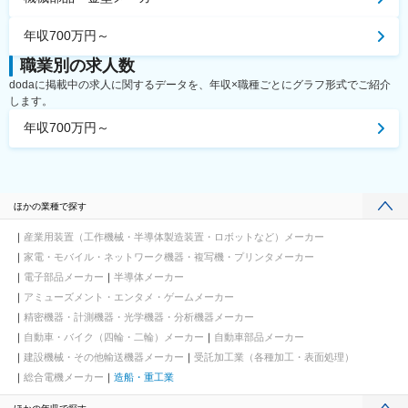
年収700万円～
職業別の求人数
dodaに掲載中の求人に関するデータを、年収×職種ごとにグラフ形式でご紹介
します。
年収700万円～
ほかの業種で探す
産業用装置（工作機械・半導体製造装置・ロボットなど）メーカー
家電・モバイル・ネットワーク機器・複写機・プリンタメーカー
電子部品メーカー
半導体メーカー
アミューズメント・エンタメ・ゲームメーカー
精密機器・計測機器・光学機器・分析機器メーカー
自動車・バイク（四輪・二輪）メーカー
自動車部品メーカー
建設機械・その他輸送機器メーカー
受託加工業（各種加工・表面処理）
総合電機メーカー
造船・重工業