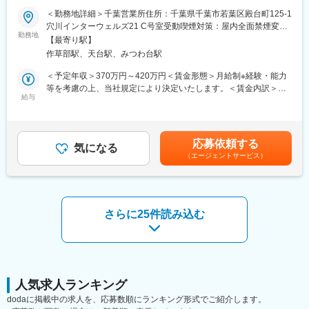
・食品検査、食品衛生サービス
＜勤務地詳細＞千葉営業所住所：千葉県千葉市若葉区殿台町125-1
■業務概要
・補助金コンサル
穴川インターウェルズ21 C号室受動喫煙対策：屋内全面禁煙変更
食品ラベルやパッケージの企画提案、製造、包装資材の販売を主
勤務地
・ブランディング・広報PR支援 など
の範囲：会社の定める事業所（リモートワーク含む）
【最寄り駅】
な事業として全国展開をしている当社にて、営業職としてご活躍
作草部駅、天台駅、みつわ台駅
いただきます。
■研修に関して
※営業未経験の方も集合研修やOJTにてしっかりサポートいたしま
入社後は、本社にて約1か月半の研修プログラムを実施します。扱
＜予定年収＞370万円～420万円＜賃金形態＞月給制※経験・能力
す。
う商材やサービス、業界知識、営業の基本までを基礎から学べる
等を考慮の上、当社規定により決定いたします。＜賃金内訳＞月
給与
ため、営業が初めての方でも安心してスタートできます。
額（基本給）：191,100円～218,400円その他固定手当/月：
■業務詳細：
研修後は、上司や先輩社員の営業に同行しながら、実際の提案や
10,000円固定残業手当/月：36,490円～41,700円（固定残業時間
◇シール・ラベル、パッケージの提案
仕事の流れを少しずつ習得。分からないことはその場で確認で
25時間0分/月）超過した時間外労働の残業手当は追加支給＜月給
食品向けの販促シールや飲料用ラベル、お土産品・化粧品などの
き、段階的に独り立ちを目指します。未経験からスタートし、第
＞237,590円～270,100円（一律手当を含む）＜昇給有無＞有＜残
応募依頼する
パッケージ（紙箱）やギフトボックスを提案します。受注後は社
気になる
一線で活躍している社員も多数在籍しています。
業手当＞有＜給与補足＞■昇給：年1回(2,000円～8,000円/月 ※ベ
（エージェントサービス）
内のデザイナーや工場スタッフと連携し、製品を形にしていきま
ースアップ込みの過去実績)■賞与：年3回(過去実績3ヶ月分)■年収
す。
＼この仕事で経験できること／
例：650万円(35歳、課長代理、配偶者、子2人)賃金はあくまでも
◇「食」を支える業界での幅広い知識・スキル
目安の金額であり、選考を通じて上下する可能性があります。月
◇食品包装資材の提案
◇社内外と連携し、製品を作り上げる経験
給(月額)は固定手当を含めた表記です。
惣菜・弁当・精肉・鮮魚向けの食品トレーを仕入れ、主に食品ス
◇多様な商材・サービスの提案力
さらに25件読み込む
ーパーへ卸販売します。併せて洗剤・アルコール・作業服などの
◇携わった製品が店頭に並ぶやりがい
衛生商材も提案します。
変更の範囲：会社の定める業務
◇サービス・ソリューションの提案
社内の専門スタッフと連携し、課題のヒアリングから提案・受
注・納品までを行います。
人気求人ランキング
・WEB／通販サイト制作
dodaに掲載中の求人を、応募数順にランキング形式でご紹介します。
・商品撮影、動画撮影・編集