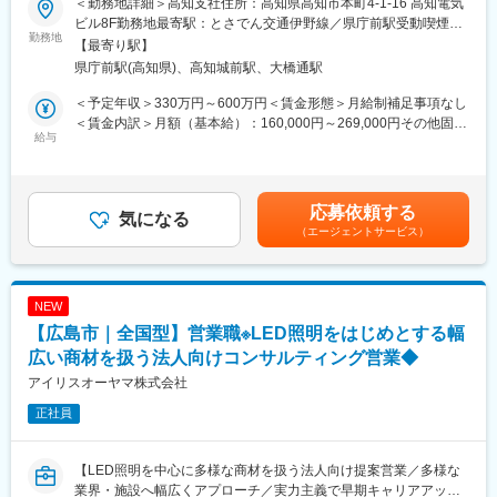
■入社を決めた理由
＜勤務地詳細＞高知支社住所：高知県高知市本町4-1-16 高知電気
当社は、東証プライム上場の電解水素水整水器メーカーです。
（1）社会貢献できる・お客様に喜んで頂ける
ビル8F勤務地最寄駅：とさでん交通伊野線／県庁前駅受動喫煙対
今回募集するのは、法人企業の従業員様向けに製品説明会・体験
勤務地
（2）安定性・信頼性
策：屋内喫煙可能場所あり変更の範囲：会社の定める事業所
【最寄り駅】
会を行う営業職です。
（3）面接官・人
県庁前駅(高知県)、高知城前駅、大橋通駅
新規飛び込みや無作為なテレアポではなく、代理店からの紹介先
■働いてみて感じた魅力
やお問い合わせのあった法人様が中心です。
（1）人間関係が良い、先輩が親切
＜予定年収＞330万円～600万円＜賃金形態＞月給制補足事項なし
入社後は専任トレーナーがつき、商品知識・説明トーク・商談の
（2）社会貢献できる、客様に喜んで頂ける・応援頂ける
＜賃金内訳＞月額（基本給）：160,000円～269,000円その他固定
進め方を同行しながら学べます。
給与
（3）様々な業界の普段会えない役職者に会える
手当/月：20,000円固定残業手当/月：52,000円～131,000円（固定
これまでのご経験を活かし、安定した上場企業で成果に応じた収
残業時間40時間0分/月）超過した時間外労働の残業手当は追加支
入アップを目指せる環境です。
【企業紹介WEBページ】
給＜月給＞232,000円～420,000円（一律手当を含む）＜昇給有無
■会社概要
＞有＜残業手当＞有＜給与補足＞■固定給に加え、販売実績に応じ
応募依頼する
【組織構成】
気になる
https://www.youtube.com/watch?v=Ge4KiEjNYaM
たインセンティブ制度があります。■昇給年１回■賞与：年2回（7
（エージェントサービス）
支社長1名(40代)、営業6名(30~40代)、メンテ取付担当3名(30~40
■採用サイト内動画ページ
月・12月）基本給の3ヶ月分程度を想定賃金はあくまでも目安の
代)、事務1名
https://trim-saiyo.jp/movie/
金額であり、選考を通じて上下する可能性があります。月給(月額)
は固定手当を含めた表記です。
【求人ポイント◎】
変更の範囲：会社の定める業務
NEW
■未経験の方も歓迎です。異業種・営業未経験から入社された方も
【広島市｜全国型】営業職※LED照明をはじめとする幅
多数活躍中です。※入社直後からトレーナーが1名つきます。商品
説明のトーク練習や営業同行を行います。
広い商材を扱う法人向けコンサルティング営業◆
■成績等に応じて若くしてのキャリアアップが可能です。(30代で
アイリスオーヤマ株式会社
の支店長登用実績多数あり)
正社員
■固定給に加え、販売実績に応じたインセンティブ制度がありま
す。
全体平均で年間約50万円の支給実績があり、成果に応じてさらに
【LED照明を中心に多様な商材を扱う法人向け提案営業／多様な
高収入を目指すことも可能です。
業界・施設へ幅広くアプローチ／実力主義で早期キャリアアップ
入社後すぐに数字を任せるのではなく、研修・同行を経て段階的