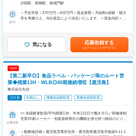
ワーク含む）
汐留駅、新橋駅、御成門駅
いただきます。
■研修に関して
※営業未経験の方も集合研修やOJTにてしっかりサポートいたしま
入社後は、本社にて約1か月半の研修プログラムを実施します。扱
＜予定年収＞370万円～420万円＜賃金形態＞月給制※経験・能力
す。
う商材やサービス、業界知識、営業の基本までを基礎から学べる
等を考慮の上、当社規定により決定いたします。＜賃金内訳＞月
給与
ため、営業が初めての方でも安心してスタートできます。
額（基本給）：191,100円～218,400円その他固定手当/月：
■業務詳細：
研修後は、上司や先輩社員の営業に同行しながら、実際の提案や
10,000円固定残業手当/月：36,490円～41,700円（固定残業時間
◇シール・ラベル、パッケージの提案
仕事の流れを少しずつ習得。分からないことはその場で確認で
25時間0分/月）超過した時間外労働の残業手当は追加支給＜月給
食品向けの販促シールや飲料用ラベル、お土産品・化粧品などの
き、段階的に独り立ちを目指します。未経験からスタートし、第
＞237,590円～270,100円（一律手当を含む）＜昇給有無＞有＜残
応募依頼する
パッケージ（紙箱）やギフトボックスを提案します。受注後は社
気になる
一線で活躍している社員も多数在籍しています。
業手当＞有＜給与補足＞■昇給：年1回(2,000円～8,000円/月 ※ベ
（エージェントサービス）
内のデザイナーや工場スタッフと連携し、製品を形にしていきま
ースアップ込みの過去実績)■賞与：年3回(過去実績3ヶ月分)■年収
す。
＼この仕事で経験できること／
例：650万円(35歳、課長代理、配偶者、子2人)賃金はあくまでも
◇「食」を支える業界での幅広い知識・スキル
目安の金額であり、選考を通じて上下する可能性があります。月
◇食品包装資材の提案
◇社内外と連携し、製品を作り上げる経験
給(月額)は固定手当を含めた表記です。
NEW
惣菜・弁当・精肉・鮮魚向けの食品トレーを仕入れ、主に食品ス
◇多様な商材・サービスの提案力
【第二新卒◎】食品ラベル・パッケージ等のルート営
ーパーへ卸販売します。併せて洗剤・アルコール・作業服などの
◇携わった製品が店頭に並ぶやりがい
衛生商材も提案します。
業◆残業13H・WLB◎40期連続増収【鹿児島】
変更の範囲：会社の定める業務
株式会社丸信
◇サービス・ソリューションの提案
正社員
転勤なし
職種未経験歓迎
業種未経験歓迎
社内の専門スタッフと連携し、課題のヒアリングから提案・受
注・納品までを行います。
・WEB／通販サイト制作
== 未経験者歓迎/平均残業13h、年休122日で働き方◎／研修体制
・商品撮影、動画撮影・編集
充実/印刷メーカー・包装資材商社の機能を併せ持つ独自のビジネ
・人材採用支援
仕事内容
スモデル ==
・海外輸出サポート
・食品検査、食品衛生サービス
＜勤務地詳細＞鹿児島営業所住所：鹿児島県鹿児島市南栄4-11-1
■業務概要