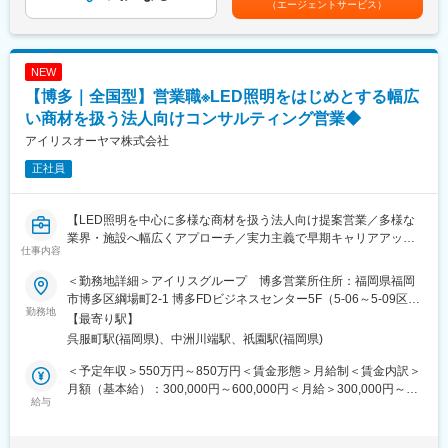
（エージェントサービス）
提案の目的：施設の省エネ化、快適性向上、コスト削減など顧客
360度評価の実力主義で、若手でも早期にマネジメントやプレイ
間外手当の対象外賃金はあくまでも目安の金額であり、選考を通
課題の解決
ングマネージャーとして活躍できる機会があります。
じて上下する可能性があります。月給(月額)は固定手当を含めた表
業務範囲：現地調査・ヒアリング→見積作成→提案→受注→納品
記です。
→アフターフォロー（担当は一貫）
NEW
社会性のある案件：官公庁案件や地方学校のLED化など公共性・
■企業の魅力
【博多｜全国型】営業職※LED照明をはじめとする幅広
社会貢献度の高い業務も含む
ユーザーイン発想・イノベーションを重視し、多角的な事業展開
施工体制：工事はグループ会社や外部協力会社と連携して実施
い商材を扱う法人向けコンサルティング営業◆
で成長を続けるグローバルメーカーです。
勤務条件の目安：残業はおよそ月40時間程度想定、そのほかに直
「メーカー＋ベンダー」機能を持つ当社ならではのスピード感あ
アイリスオーヤマ株式会社
行直帰や出張などもあり
る商品開発や提案が可能。
正社員
既存顧客6割、新規開拓4割。
変更の範囲：会社の定める業務
■扱うサービス
【LED照明を中心に多様な商材を扱う法人向け提案営業／多様な
LED照明、エアソリューション、映像ソリューション、建築資
業界・施設へ幅広くアプローチ／実力主義で早期キャリアアップ
材、スポーツ・ストア・IoTソリューション、オフィス家具など多
仕事内容
可】
数。グループ全体のシナジーを活かし、顧客ごとに最適な組み合
わせ提案が可能です。
＜勤務地詳細＞アイリスグループ 博多営業所住所：福岡県福岡
■業務概要
市博多区綱場町2-1 博多FDビジネスセンター5F（5-06～5-09区
当社の営業職として、主に官公庁や民間企業など多様な法人顧客
勤務地
■教育体制
画） 受動喫煙対策：屋内全面禁煙変更の範囲：会社の定める事業
【最寄り駅】
へLED照明や各種設備機器、内装資材など幅広い商材を提案しま
入社後は商品知識・事業理解・提案研修など充実。未経験分野で
所
呉服町駅(福岡県)、中洲川端駅、祇園駅(福岡県)
す。既存顧客へのルート営業を中心に新規開拓も並行し、顧客の
も安心して成長できる環境です。
課題やニーズに応じた最適なソリューションを提供します。
＜予定年収＞550万円～850万円＜賃金形態＞月給制＜賃金内訳＞
■就業環境
月額（基本給）：300,000円～600,000円＜月給＞300,000円～
■業務詳細
給与
年間休日120日・週休2日制／福利厚生・各種手当あり
600,000円＜昇給有無＞有＜残業手当＞有＜給与補足＞■賞与：年
対象顧客：官公庁（学校・公共施設）／民間（オフィス、商業施
2回（対象者は決算賞与もあり）■昇給：年1回※スキル・経験・面
設、工場、物流施設、小売店 等）
■キャリアパス
接評価に応じて年収を定めますので想定年収の範囲内から上下す