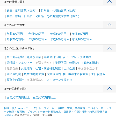
ほかの職種で探す
食品・飲料営業（国内）
日用品・化粧品営業（国内）
食品・飲料・日用品・化粧品・その他消費財営業（海外）
ほかの年収で探す
年収300万円～
年収400万円～
年収500万円～
年収600万円～
年収700万円～
年収800万円～
年収900万円～
年収1000万円～
ほかのこだわり条件で探す
第二新卒歓迎
外資系企業
年間休日120日以上
フレックス勤務
管理職・マネジャー
英語を活かす
学歴不問
転勤なし（勤務地限定）
服装自由
女性活躍
社宅・家賃補助制度
上場企業
中国語を活かす
退職金制度
残業20時間未満
完全週休2日制
職種未経験歓迎
土日祝休み
原則定時退社
海外出張あり
U・Iターン支援あり
ほかの固定給で探す
固定給25万円以上
固定給35万円以上
転職・求人doda（デューダ）トップ
メーカー（機械・電気）業界
家電・モバイル・ネットワ
ーク機器・複写機・プリンタメーカー
営業職
食品・日用品・消費財営業
その他消費財営業
（国内）
年収200万円～の転職・求人情報