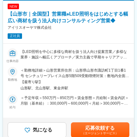
記です。
課題の解決
ングマネージャーとして活躍できる機会があります。
NEW
業務範囲：現地調査・ヒアリング→見積作成→提案→受注→納品
→アフターフォロー（担当は一貫）
【山形市｜全国型】営業職※LED照明をはじめとする幅
社会性のある案件：官公庁案件や地方学校のLED化など公共性・
■企業の魅力
広い商材を扱う法人向けコンサルティング営業◆
社会貢献度の高い業務も含む
ユーザーイン発想・イノベーションを重視し、多角的な事業展開
アイリスオーヤマ株式会社
施工体制：工事はグループ会社や外部協力会社と連携して実施
で成長を続けるグローバルメーカーです。
勤務条件の目安：残業はおよそ月40時間程度想定、そのほかに直
「メーカー＋ベンダー」機能を持つ当社ならではのスピード感あ
正社員
行直帰や出張などもあり
る商品開発や提案が可能。
既存顧客6割、新規開拓4割。
【LED照明を中心に多様な商材を扱う法人向け提案営業／多様な
変更の範囲：会社の定める業務
■扱うサービス
業界・施設へ幅広くアプローチ／実力主義で早期キャリアアップ
仕事内容
LED照明、エアソリューション、映像ソリューション、建築資
可】
材、スポーツ・ストア・IoTソリューション、オフィス家具など多
＜勤務地詳細＞山形営業所住所：山形県山形市諏訪町1丁目1番1
数。グループ全体のシナジーを活かし、顧客ごとに最適な組み合
■業務概要
号 センチュリープレイス山形5階509受動喫煙対策：敷地内全面禁
わせ提案が可能です。
当社の営業職として、主に官公庁や民間企業など多様な法人顧客
勤務地
煙変更の範囲：会社の定める事業所
【最寄り駅】
へLED照明や各種設備機器、内装資材など幅広い商材を提案しま
山形駅、北山形駅、東金井駅
■教育体制
す。既存顧客へのルート営業を中心に新規開拓も並行し、顧客の
入社後は商品知識・事業理解・提案研修など充実。未経験分野で
課題やニーズに応じた最適なソリューションを提供します。
＜予定年収＞550万円～850万円＜賃金形態＞月給制＜賃金内訳＞
も安心して成長できる環境です。
月額（基本給）：300,000円～600,000円＜月給＞300,000円～
■業務詳細
給与
600,000円＜昇給有無＞有＜残業手当＞有＜給与補足＞■賞与：年
■就業環境
対象顧客：官公庁（学校・公共施設）／民間（オフィス、商業施
2回（対象者は決算賞与もあり）■昇給：年1回※スキル・経験・面
年間休日120日・週休2日制／福利厚生・各種手当あり
設、工場、物流施設、小売店 等）
接評価に応じて年収を定めますので想定年収の範囲内から上下す
取扱商品：LED照明、空調・エアソリューション、映像機器、建
る可能性がございます。※休日出勤手当あり※リーダー職は固定残
応募依頼する
■キャリアパス
築資材などを組み合わせて提案
気になる
業手当（50,000円／20～25h／超過分別途支給）※管理監督職は時
実力次第で早期昇格やグループ会社役員への登用例もあり、幅広
（エージェントサービス）
提案の目的：施設の省エネ化、快適性向上、コスト削減など顧客
間外手当の対象外賃金はあくまでも目安の金額であり、選考を通