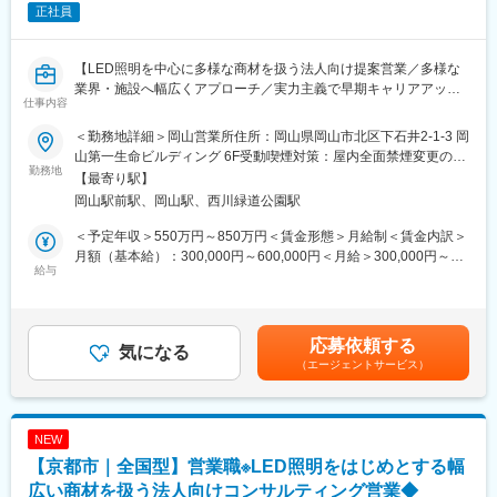
正社員
変更の範囲：会社の定める業務
■扱うサービス
LED照明、エアソリューション、映像ソリューション、建築資
【LED照明を中心に多様な商材を扱う法人向け提案営業／多様な
材、スポーツ・ストア・IoTソリューション、オフィス家具など多
業界・施設へ幅広くアプローチ／実力主義で早期キャリアアップ
数。グループ全体のシナジーを活かし、顧客ごとに最適な組み合
仕事内容
可】
わせ提案が可能です。
＜勤務地詳細＞岡山営業所住所：岡山県岡山市北区下石井2-1-3 岡
■業務概要
■教育体制
山第一生命ビルディング 6F受動喫煙対策：屋内全面禁煙変更の範
当社の営業職として、主に官公庁や民間企業など多様な法人顧客
勤務地
入社後は商品知識・事業理解・提案研修など充実。未経験分野で
囲：会社の定める事業所
【最寄り駅】
へLED照明や各種設備機器、内装資材など幅広い商材を提案しま
も安心して成長できる環境です。
岡山駅前駅、岡山駅、西川緑道公園駅
す。既存顧客へのルート営業を中心に新規開拓も並行し、顧客の
課題やニーズに応じた最適なソリューションを提供します。
■就業環境
＜予定年収＞550万円～850万円＜賃金形態＞月給制＜賃金内訳＞
年間休日120日・週休2日制／福利厚生・各種手当あり
月額（基本給）：300,000円～600,000円＜月給＞300,000円～
■業務詳細
給与
600,000円＜昇給有無＞有＜残業手当＞有＜給与補足＞■賞与：年
対象顧客：官公庁（学校・公共施設）／民間（オフィス、商業施
■キャリアパス
2回（対象者は決算賞与もあり）■昇給：年1回※スキル・経験・面
設、工場、物流施設、小売店 等）
実力次第で早期昇格やグループ会社役員への登用例もあり、幅広
接評価に応じて年収を定めますので想定年収の範囲内から上下す
取扱商品：LED照明、空調・エアソリューション、映像機器、建
いキャリア形成が可能です。
る可能性がございます。※休日出勤手当あり※リーダー職は固定残
応募依頼する
築資材などを組み合わせて提案
気になる
360度評価の実力主義で、若手でも早期にマネジメントやプレイ
業手当（50,000円／20～25h／超過分別途支給）※管理監督職は時
（エージェントサービス）
提案の目的：施設の省エネ化、快適性向上、コスト削減など顧客
ングマネージャーとして活躍できる機会があります。
間外手当の対象外賃金はあくまでも目安の金額であり、選考を通
課題の解決
じて上下する可能性があります。月給(月額)は固定手当を含めた表
業務範囲：現地調査・ヒアリング→見積作成→提案→受注→納品
記です。
→アフターフォロー（担当は一貫）
■企業の魅力
NEW
社会性のある案件：官公庁案件や地方学校のLED化など公共性・
ユーザーイン発想・イノベーションを重視し、多角的な事業展開
【京都市｜全国型】営業職※LED照明をはじめとする幅
社会貢献度の高い業務も含む
で成長を続けるグローバルメーカーです。
施工体制：工事はグループ会社や外部協力会社と連携して実施
広い商材を扱う法人向けコンサルティング営業◆
「メーカー＋ベンダー」機能を持つ当社ならではのスピード感あ