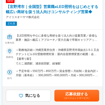
NEW
社会性のある案件：官公庁案件や地方学校のLED化など公共性・
■企業の魅力
【宜野湾市｜全国型】営業職※LED照明をはじめとする
社会貢献度の高い業務も含む
ユーザーイン発想・イノベーションを重視し、多角的な事業展開
施工体制：工事はグループ会社や外部協力会社と連携して実施
幅広い商材を扱う法人向けコンサルティング営業◆
で成長を続けるグローバルメーカーです。
勤務条件の目安：残業はおよそ月40時間程度想定、そのほかに直
「メーカー＋ベンダー」機能を持つ当社ならではのスピード感あ
アイリスオーヤマ株式会社
行直帰や出張などもあり
る商品開発や提案が可能。
正社員
既存顧客6割、新規開拓4割。
変更の範囲：会社の定める業務
■扱うサービス
【LED照明を中心に多様な商材を扱う法人向け提案営業／多様な
LED照明、エアソリューション、映像ソリューション、建築資
業界・施設へ幅広くアプローチ／実力主義で早期キャリアアップ
材、スポーツ・ストア・IoTソリューション、オフィス家具など多
仕事内容
可】
数。グループ全体のシナジーを活かし、顧客ごとに最適な組み合
わせ提案が可能です。
＜勤務地詳細＞沖縄営業所住所：沖縄県宜野湾市我如古1-5-1 又吉
■業務概要
テナントビル102受動喫煙対策：屋内全面禁煙変更の範囲：会社
当社の営業職として、主に官公庁や民間企業など多様な法人顧客
勤務地
■教育体制
の定める事業所
【最寄り駅】
へLED照明や各種設備機器、内装資材など幅広い商材を提案しま
入社後は商品知識・事業理解・提案研修など充実。未経験分野で
てだこ浦西駅、浦添前田駅、経塚駅
す。既存顧客へのルート営業を中心に新規開拓も並行し、顧客の
も安心して成長できる環境です。
課題やニーズに応じた最適なソリューションを提供します。
＜予定年収＞550万円～850万円＜賃金形態＞月給制＜賃金内訳＞
■就業環境
月額（基本給）：300,000円～600,000円＜月給＞300,000円～
■業務詳細
給与
年間休日120日・週休2日制／福利厚生・各種手当あり
600,000円＜昇給有無＞有＜残業手当＞有＜給与補足＞■賞与：年
対象顧客：官公庁（学校・公共施設）／民間（オフィス、商業施
2回（対象者は決算賞与もあり）■昇給：年1回※スキル・経験・面
設、工場、物流施設、小売店 等）
■キャリアパス
接評価に応じて年収を定めますので想定年収の範囲内から上下す
取扱商品：LED照明、空調・エアソリューション、映像機器、建
実力次第で早期昇格やグループ会社役員への登用例もあり、幅広
る可能性がございます。※休日出勤手当あり※リーダー職は固定残
応募依頼する
築資材などを組み合わせて提案
気になる
いキャリア形成が可能です。
業手当（50,000円／20～25h／超過分別途支給）※管理監督職は時
（エージェントサービス）
提案の目的：施設の省エネ化、快適性向上、コスト削減など顧客
360度評価の実力主義で、若手でも早期にマネジメントやプレイ
間外手当の対象外賃金はあくまでも目安の金額であり、選考を通
課題の解決
ングマネージャーとして活躍できる機会があります。
じて上下する可能性があります。月給(月額)は固定手当を含めた表