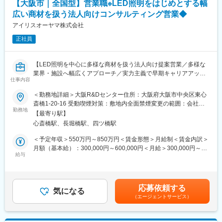
【大阪市｜全国型】営業職※LED照明をはじめとする幅
社会貢献度の高い業務も含む
ユーザーイン発想・イノベーションを重視し、多角的な事業展開
施工体制：工事はグループ会社や外部協力会社と連携して実施
広い商材を扱う法人向けコンサルティング営業◆
で成長を続けるグローバルメーカーです。
勤務条件の目安：残業はおよそ月40時間程度想定、そのほかに直
「メーカー＋ベンダー」機能を持つ当社ならではのスピード感あ
アイリスオーヤマ株式会社
行直帰や出張などもあり
る商品開発や提案が可能。
正社員
既存顧客6割、新規開拓4割。
変更の範囲：会社の定める業務
■扱うサービス
【LED照明を中心に多様な商材を扱う法人向け提案営業／多様な
LED照明、エアソリューション、映像ソリューション、建築資
業界・施設へ幅広くアプローチ／実力主義で早期キャリアアップ
材、スポーツ・ストア・IoTソリューション、オフィス家具など多
仕事内容
可】
数。グループ全体のシナジーを活かし、顧客ごとに最適な組み合
わせ提案が可能です。
＜勤務地詳細＞大阪R&Dセンター住所：大阪府大阪市中央区東心
■業務概要
斎橋1-20-16 受動喫煙対策：敷地内全面禁煙変更の範囲：会社の
当社の営業職として、主に官公庁や民間企業など多様な法人顧客
勤務地
■教育体制
定める事業所
【最寄り駅】
へLED照明や各種設備機器、内装資材など幅広い商材を提案しま
入社後は商品知識・事業理解・提案研修など充実。未経験分野で
心斎橋駅、長堀橋駅、四ツ橋駅
す。既存顧客へのルート営業を中心に新規開拓も並行し、顧客の
も安心して成長できる環境です。
課題やニーズに応じた最適なソリューションを提供します。
＜予定年収＞550万円～850万円＜賃金形態＞月給制＜賃金内訳＞
■就業環境
月額（基本給）：300,000円～600,000円＜月給＞300,000円～
■業務詳細
給与
年間休日120日・週休2日制／福利厚生・各種手当あり
600,000円＜昇給有無＞有＜残業手当＞有＜給与補足＞■賞与：年
対象顧客：官公庁（学校・公共施設）／民間（オフィス、商業施
2回（対象者は決算賞与もあり）■昇給：年1回※スキル・経験・面
設、工場、物流施設、小売店 等）
■キャリアパス
接評価に応じて年収を定めますので想定年収の範囲内から上下す
取扱商品：LED照明、空調・エアソリューション、映像機器、建
実力次第で早期昇格やグループ会社役員への登用例もあり、幅広
る可能性がございます。※休日出勤手当あり※リーダー職は固定残
応募依頼する
築資材などを組み合わせて提案
気になる
いキャリア形成が可能です。
業手当（50,000円／20～25h／超過分別途支給）※管理監督職は時
（エージェントサービス）
提案の目的：施設の省エネ化、快適性向上、コスト削減など顧客
360度評価の実力主義で、若手でも早期にマネジメントやプレイ
間外手当の対象外賃金はあくまでも目安の金額であり、選考を通
課題の解決
ングマネージャーとして活躍できる機会があります。
じて上下する可能性があります。月給(月額)は固定手当を含めた表
業務範囲：現地調査・ヒアリング→見積作成→提案→受注→納品
記です。