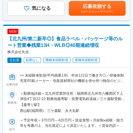
取扱商品：LED照明、空調・エアソリューション、映像機器、建
実力次第で早期昇格やグループ会社役員への登用例もあり、幅広
る可能性がございます。※休日出勤手当あり※リーダー職は固定残
応募依頼する
築資材などを組み合わせて提案
気になる
いキャリア形成が可能です。
業手当（50,000円／20～25h／超過分別途支給）※管理監督職は時
（エージェントサービス）
提案の目的：施設の省エネ化、快適性向上、コスト削減など顧客
360度評価の実力主義で、若手でも早期にマネジメントやプレイ
間外手当の対象外賃金はあくまでも目安の金額であり、選考を通
課題の解決
ングマネージャーとして活躍できる機会があります。
じて上下する可能性があります。月給(月額)は固定手当を含めた表
業務範囲：現地調査・ヒアリング→見積作成→提案→受注→納品
記です。
→アフターフォロー（担当は一貫）
NEW
社会性のある案件：官公庁案件や地方学校のLED化など公共性・
■企業の魅力
【北九州/第二新卒◎】食品ラベル・パッケージ等のル
社会貢献度の高い業務も含む
ユーザーイン発想・イノベーションを重視し、多角的な事業展開
施工体制：工事はグループ会社や外部協力会社と連携して実施
ート営業◆残業13H・WLB◎40期連続増収
で成長を続けるグローバルメーカーです。
勤務条件の目安：残業はおよそ月40時間程度想定、そのほかに直
「メーカー＋ベンダー」機能を持つ当社ならではのスピード感あ
株式会社丸信
行直帰や出張などもあり
る商品開発や提案が可能。
正社員
転勤なし
職種未経験歓迎
業種未経験歓迎
既存顧客6割、新規開拓4割。
変更の範囲：会社の定める業務
■扱うサービス
== 未経験者歓迎/平均残業13h、年休122日で働き方◎／研修体制
LED照明、エアソリューション、映像ソリューション、建築資
充実/印刷メーカー・包装資材商社の機能を併せ持つ独自のビジネ
材、スポーツ・ストア・IoTソリューション、オフィス家具など多
仕事内容
スモデル ==
数。グループ全体のシナジーを活かし、顧客ごとに最適な組み合
わせ提案が可能です。
＜勤務地詳細＞北九州営業所住所：福岡県北九州市八幡西区下上
■業務概要
津役4丁目22-22 勤務地最寄駅：筑豊電気鉄道線／三ケ森駅受動喫
食品ラベルやパッケージの企画提案、製造、包装資材の販売を主
勤務地
■教育体制
煙対策：屋内全面禁煙変更の範囲：会社の定める事業所（リモー
【最寄り駅】
な事業として全国展開をしている当社にて、営業職としてご活躍
入社後は商品知識・事業理解・提案研修など充実。未経験分野で
トワーク含む）
西山駅(福岡県)、三ケ森駅、永犬丸駅
いただきます。
も安心して成長できる環境です。
※営業未経験の方も集合研修やOJTにてしっかりサポートいたしま
＜予定年収＞370万円～420万円＜賃金形態＞月給制※経験・能力
す。
■就業環境
等を考慮の上、当社規定により決定いたします。＜賃金内訳＞月
給与
年間休日120日・週休2日制／福利厚生・各種手当あり
額（基本給）：191,100円～218,400円その他固定手当/月：