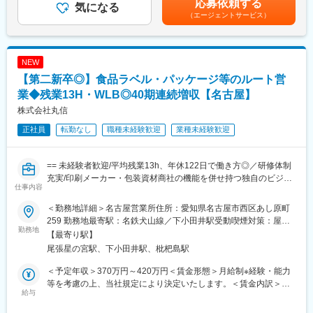
応募依頼する
客・市場調査、展示会調査など）
気になる
いキャリア形成が可能です。
ューを実施（７月または4月の昇給）賃金はあくまでも目安の金額
（エージェントサービス）
・社内の関連部署との調整と連携
360度評価の実力主義で、若手でも早期にマネジメントやプレイ
であり、選考を通じて上下する可能性があります。月給(月額)は固
ングマネージャーとして活躍できる機会があります。
定手当を含めた表記です。
＜具体的には＞
・商材：
NEW
家庭用シュレッダー、色鉛筆、ゲームアクセサリー、PCアクセサ
■企業の魅力
【第二新卒◎】食品ラベル・パッケージ等のルート営
リー等
ユーザーイン発想・イノベーションを重視し、多角的な事業展開
・顧客先：
業◆残業13H・WLB◎40期連続増収【名古屋】
で成長を続けるグローバルメーカーです。
卸業者、家電量販店、ホームセンター、EC等
「メーカー＋ベンダー」機能を持つ当社ならではのスピード感あ
株式会社丸信
入社後、半年程度かけて先輩社員から顧客を引き継ぎます。
る商品開発や提案が可能。
正社員
転勤なし
職種未経験歓迎
業種未経験歓迎
・一日の流れ：
出社→事務作業→昼前にお客様先へ→夕方くらいに帰社や直帰
変更の範囲：会社の定める業務
== 未経験者歓迎/平均残業13h、年休122日で働き方◎／研修体制
■組織構成：
充実/印刷メーカー・包装資材商社の機能を併せ持つ独自のビジネ
4名（マネージャー、メンバー2名、アシスタント）が在席してお
仕事内容
スモデル ==
り、40代が多く活躍しております。
＜勤務地詳細＞名古屋営業所住所：愛知県名古屋市西区あし原町
■業務概要
【米国・Acco Brands Corporation100%出資の日本法人】
259 勤務地最寄駅：名鉄犬山線／下小田井駅受動喫煙対策：屋内
食品ラベルやパッケージの企画提案、製造、包装資材の販売を主
勤務地
■同社は製本機、ラミネーター、シュレッダーの3商品ともに日本
全面禁煙変更の範囲：会社の定める事業所（リモートワーク含
【最寄り駅】
な事業として全国展開をしている当社にて、営業職としてご活躍
トップクラスのシェアをもつ企業です。
む）
尾張星の宮駅、下小田井駅、枇杷島駅
いただきます。
■ニッチなマーケットながら顧客との関係を良好に保ち、同社の製
※営業未経験の方も集合研修やOJTにてしっかりサポートいたしま
品を導入いただいてい顧客群を多数保持しています。
＜予定年収＞370万円～420万円＜賃金形態＞月給制※経験・能力
す。
等を考慮の上、当社規定により決定いたします。＜賃金内訳＞月
給与
額（基本給）：191,100円～218,400円その他固定手当/月：
■業務詳細：
変更の範囲：会社の定める業務
10,000円固定残業手当/月：36,490円～41,700円（固定残業時間