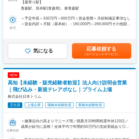
（2）安定性・信頼性
内全面禁煙変更の範囲：会社の定める事業所
【最寄り駅】
会を行う営業職です。
（3）面接官・人
青森駅、筒井駅(青森県)、東青森駅
新規飛び込みや無作為なテレアポではなく、代理店からの紹介先
■働いてみて感じた魅力
やお問い合わせのあった法人様が中心です。
（1）人間関係が良い、先輩が親切
＜予定年収＞330万円～600万円＜賃金形態＞月給制補足事項なし
入社後は専任トレーナーがつき、商品知識・説明トーク・商談の
（2）社会貢献できる、客様に喜んで頂ける・応援頂ける
＜賃金内訳＞月額（基本給）：160,000円～269,000円その他固定
進め方を同行しながら学べます。
給与
（3）様々な業界の普段会えない役職者に会える
手当/月：20,000円固定残業手当/月：52,000円～131,000円（固定
これまでのご経験を活かし、安定した上場企業で成果に応じた収
残業時間40時間0分/月）超過した時間外労働の残業手当は追加支
入アップを目指せる環境です。
【企業紹介WEBページ】
給＜月給＞232,000円～420,000円（一律手当を含む）＜昇給有無
■会社概要
＞有＜残業手当＞有＜給与補足＞■固定給に加え、販売実績に応じ
応募依頼する
【求人ポイント◎】
気になる
https://www.youtube.com/watch?v=Ge4KiEjNYaM
たインセンティブ制度があります。■昇給年１回■賞与：年2回（7
（エージェントサービス）
■未経験の方も歓迎です。異業種・営業未経験から入社された方も
■採用サイト内動画ページ
月・12月）基本給の3ヶ月分程度を想定賃金はあくまでも目安の
多数活躍中です。※入社直後からトレーナーが1名つきます。商品
https://trim-saiyo.jp/movie/
金額であり、選考を通じて上下する可能性があります。月給(月額)
説明のトーク練習や営業同行を行います。
は固定手当を含めた表記です。
■成績等に応じて若くしてのキャリアアップが可能です。(30代で
変更の範囲：会社の定める業務
NEW
の支店長登用実績多数あり)
高知【未経験・販売経験者歓迎】法人向け説明会営業
■固定給に加え、販売実績に応じたインセンティブ制度がありま
す。
｜飛び込み・新規テレアポなし｜プライム上場
全体平均で年間約50万円の支給実績があり、成果に応じてさらに
株式会社日本トリム
高収入を目指すことも可能です。
正社員
上場企業
職種未経験歓迎
業種未経験歓迎
入社後すぐに数字を任せるのではなく、研修・同行を経て段階的
に目標を持っていただきます。
■転勤は基本的にありません。(管理職になった場合、打診可能性
＜健康志向の高まりでニーズ増／残業月20時間程度年休120日／
はありますが意向に沿います。)
成果が給与に反映！全体平均で年間約50万円の支給実績あり◎＞
仕事内容
【中途入社者アンケート】
【仕事の内容】