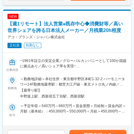
いキャリア形成が可能です。
課題の解決
じて上下する可能性があります。月給(月額)は固定手当を含めた表
360度評価の実力主義で、若手でも早期にマネジメントやプレイ
業務範囲：現地調査・ヒアリング→見積作成→提案→受注→納品
記です。
ングマネージャーとして活躍できる機会があります。
→アフターフォロー（担当は一貫）
NEW
社会性のある案件：官公庁案件や地方学校のLED化など公共性・
【週1リモート】法人営業※既存中心◆消費財等／高い
社会貢献度の高い業務も含む
■企業の魅力
施工体制：工事はグループ会社や外部協力会社と連携して実施
世界シェアを誇る日本法人メーカー／月残業20h程度
ユーザーイン発想・イノベーションを重視し、多角的な事業展開
勤務条件の目安：残業はおよそ月40時間程度想定、そのほかに直
アコ・ブランズ・ジャパン株式会社
で成長を続けるグローバルメーカーです。
行直帰や出張などもあり
「メーカー＋ベンダー」機能を持つ当社ならではのスピード感あ
正社員
転勤なし
既存顧客6割、新規開拓4割。
る商品開発や提案が可能。
■扱うサービス
~1961年設立の安定企業／グローバルカンパニーとして100か国超
変更の範囲：会社の定める業務
LED照明、エアソリューション、映像ソリューション、建築資
に拠点あり／高いシェア率を実現~
材、スポーツ・ストア・IoTソリューション、オフィス家具など多
仕事内容
数。グループ全体のシナジーを活かし、顧客ごとに最適な組み合
■概要：
わせ提案が可能です。
＜勤務地詳細＞本社住所：東京都中野区本町1-32-2 ハーモニータ
米国 Acco Brands Corporation 100％出資の日本法人で、文具/事
ワー14F勤務地最寄駅：都営大江戸線・東京メトロ丸ノ内線／中
務用品/消費財の分野において市場をリードしている当社にて法人
勤務地
■教育体制
野坂上駅受動喫煙対策：屋内全面禁煙変更の範囲：会社の定める
【最寄り駅】
営業をお任せします。
入社後は商品知識・事業理解・提案研修など充実。未経験分野で
事業所（リモートワーク含む）
中野坂上駅、西新宿五丁目駅、西新宿駅
も安心して成長できる環境です。
■業務詳細：
＜予定年収＞540万円～660万円＜賃金形態＞月給制＜賃金内訳＞
・売上UPに向け担当顧客への新商品や店頭販売計画等の企画提案
■就業環境
月額（基本給）：450,000円～550,000円＜月給＞450,000円～
を行い実行し、自らでPDCAサイクルを回す
給与
年間休日120日・週休2日制／福利厚生・各種手当あり
550,000円＜昇給有無＞有＜残業手当＞有＜給与補足＞※ご経験等
・担当の卸業者、家電量販店本部、ホームセンター本部との定期
を考慮いたします※時間外労働手当は別途支給します※業績賞与が
的なコミュニケーションとフォロー
■キャリアパス
年に1回・2月に支給があります（ただし会社の業績結果によるの
・業務に必要な市場動向のモニタリング（プライス、店頭・顧
実力次第で早期昇格やグループ会社役員への登用例もあり、幅広
で支給されない年もあります）※昇給 年1回 パフォーマンスレビ