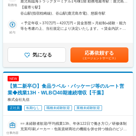
・補助金コンサル
鹿児島臨海トラックターミナル1号棟1階 勤務地最寄駅：鹿児島市
食品ラベルやパッケージの企画提案、製造、包装資材の販売を主
勤務地
・ブランディング・広報PR支援 など
電１系統線／谷山駅受動喫煙対策：屋内全面禁煙変更の範囲：会
【最寄り駅】
な事業として全国展開をしている当社にて、営業職としてご活躍
社の定める事業所（リモートワーク含む）
谷山駅(指宿枕崎線)、谷山駅(鹿児島市電)、慈眼寺駅
いただきます。
■研修に関して
※営業未経験の方も集合研修やOJTにてしっかりサポートいたしま
入社後は、本社にて約1か月半の研修プログラムを実施します。扱
＜予定年収＞370万円～420万円＜賃金形態＞月給制※経験・能力
す。
う商材やサービス、業界知識、営業の基本までを基礎から学べる
等を考慮の上、当社規定により決定いたします。＜賃金内訳＞月
給与
ため、営業が初めての方でも安心してスタートできます。
額（基本給）：191,100円～218,400円その他固定手当/月：
■業務詳細：
研修後は、上司や先輩社員の営業に同行しながら、実際の提案や
10,000円固定残業手当/月：36,490円～41,700円（固定残業時間
◇シール・ラベル、パッケージの提案
仕事の流れを少しずつ習得。分からないことはその場で確認で
25時間0分/月）超過した時間外労働の残業手当は追加支給＜月給
食品向けの販促シールや飲料用ラベル、お土産品・化粧品などの
き、段階的に独り立ちを目指します。未経験からスタートし、第
＞237,590円～270,100円（一律手当を含む）＜昇給有無＞有＜残
応募依頼する
パッケージ（紙箱）やギフトボックスを提案します。受注後は社
気になる
一線で活躍している社員も多数在籍しています。
業手当＞有＜給与補足＞■昇給：年1回(2,000円～8,000円/月 ※ベ
（エージェントサービス）
内のデザイナーや工場スタッフと連携し、製品を形にしていきま
ースアップ込みの過去実績)■賞与：年3回(過去実績3ヶ月分)■年収
す。
＼この仕事で経験できること／
例：650万円(35歳、課長代理、配偶者、子2人)賃金はあくまでも
◇「食」を支える業界での幅広い知識・スキル
目安の金額であり、選考を通じて上下する可能性があります。月
◇食品包装資材の提案
◇社内外と連携し、製品を作り上げる経験
給(月額)は固定手当を含めた表記です。
NEW
惣菜・弁当・精肉・鮮魚向けの食品トレーを仕入れ、主に食品ス
◇多様な商材・サービスの提案力
【第二新卒◎】食品ラベル・パッケージ等のルート営
ーパーへ卸販売します。併せて洗剤・アルコール・作業服などの
◇携わった製品が店頭に並ぶやりがい
衛生商材も提案します。
業◆残業13H・WLB◎40期連続増収【千葉】
変更の範囲：会社の定める業務
株式会社丸信
◇サービス・ソリューションの提案
正社員
転勤なし
職種未経験歓迎
業種未経験歓迎
社内の専門スタッフと連携し、課題のヒアリングから提案・受
注・納品までを行います。
・WEB／通販サイト制作
== 未経験者歓迎/平均残業13h、年休122日で働き方◎／研修体制
・商品撮影、動画撮影・編集
充実/印刷メーカー・包装資材商社の機能を併せ持つ独自のビジネ
・人材採用支援
仕事内容
スモデル ==
・海外輸出サポート