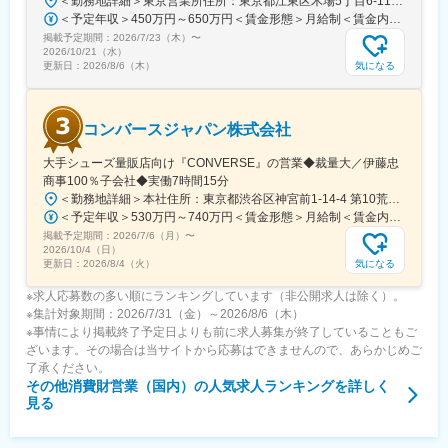
＜勤務地詳細＞東京営業所住所：東京都江東区木場5丁目6-11 オタフク東京本部ビル 勤務地最寄駅：木場駅受動喫煙対策：敷地内全面禁煙変更の範囲：会社の定める事業所
＜予定年収＞450万円～650万円＜賃金形態＞月給制＜賃金内訳＞月額（基本給）：250,000円～280,000円その他固定手当/月：10,000円＜月給＞260,000円～290,000円＜昇給有無＞有＜残業手当＞有＜給与補足＞賞与:年2回(7月、12月)昇給:年1回(11月)※今までのご経験、ご年収、面接時の評価を含めて総合的に判断し、内定後書面でオファーを提示させて頂きます。賃金はあくまでも目安の金額であり、選考を通じて上下する可能性があります。月給(月額)は固定手当を含めた表記です。
掲載予定期間：
2026/7/23（木）
〜
2026/10/21（水）
気になる
更新日：
2026/8/6（木）
コンバースジャパン株式会社
大手シューズ量販店向け『CONVERSE』の営業◆裁量大／伊藤忠
商事100％子会社◆実働7時間15分
＜勤務地詳細＞本社住所：東京都渋谷区神宮前1-14-4 第10荒井ビル勤務地最寄駅：JR/地下鉄線／原宿/明治神宮前駅受動喫煙対策：屋内全面禁煙変更の範囲：会社の定める事業所
＜予定年収＞530万円～740万円＜賃金形態＞月給制＜賃金内訳＞月額（基本給）：300,000円～400,000円＜月給＞300,000円～400,000円＜昇給有無＞有＜残業手当＞有＜給与補足＞■賞与年2回（7月、12月）■昇給年1回（6月）■上記年収には、年間賞与（月額4か月分）と残業代を含む ※年間賞与は業績によって変動あり※平均残業時間20～30時間/月賃金はあくまでも目安の金額であり、選考を通じて上下する可能性があります。月給(月額)は固定手当を含めた表記です。
掲載予定期間：
2026/7/6（月）
〜
2026/10/4（日）
気になる
更新日：
2026/8/4（火）
※求人応募数の多い順にランキングしています（非公開求人は除く）。
※集計対象期間：2026/7/31（金）～2026/8/6（木）
※事情により掲載終了予定日よりも前に求人募集が終了していることもご
ざいます。その場合は当サイトから応募はできませんので、あらかじめご
了承ください。
その他消費財営業（国内）
の人気求人ランキングを詳しく
見る