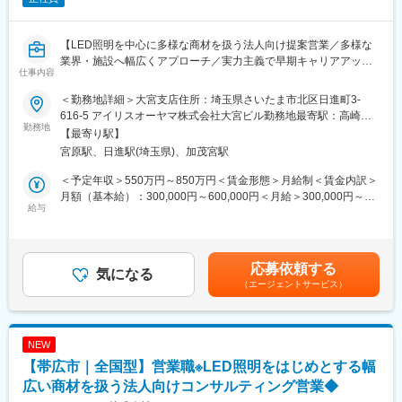
【LED照明を中心に多様な商材を扱う法人向け提案営業／多様な
業界・施設へ幅広くアプローチ／実力主義で早期キャリアアップ
仕事内容
可】
＜勤務地詳細＞大宮支店住所：埼玉県さいたま市北区日進町3-
■業務概要
616-5 アイリスオーヤマ株式会社大宮ビル勤務地最寄駅：高崎線
当社の営業職として、主に官公庁や民間企業など多様な法人顧客
勤務地
／宮原駅受動喫煙対策：屋内全面禁煙変更の範囲：会社の定める
【最寄り駅】
へLED照明や各種設備機器、内装資材など幅広い商材を提案しま
事業所
宮原駅、日進駅(埼玉県)、加茂宮駅
す。既存顧客へのルート営業を中心に新規開拓も並行し、顧客の
課題やニーズに応じた最適なソリューションを提供します。
＜予定年収＞550万円～850万円＜賃金形態＞月給制＜賃金内訳＞
月額（基本給）：300,000円～600,000円＜月給＞300,000円～
■業務詳細
給与
600,000円＜昇給有無＞有＜残業手当＞有＜給与補足＞■賞与：年
対象顧客：官公庁（学校・公共施設）／民間（オフィス、商業施
2回（対象者は決算賞与もあり）■昇給：年1回※スキル・経験・面
設、工場、物流施設、小売店 等）
接評価に応じて年収を定めますので想定年収の範囲内から上下す
取扱商品：LED照明、空調・エアソリューション、映像機器、建
る可能性がございます。※休日出勤手当あり※リーダー職は固定残
応募依頼する
築資材などを組み合わせて提案
気になる
業手当（50,000円／20～25h／超過分別途支給）※管理監督職は時
（エージェントサービス）
提案の目的：施設の省エネ化、快適性向上、コスト削減など顧客
間外手当の対象外賃金はあくまでも目安の金額であり、選考を通
課題の解決
じて上下する可能性があります。月給(月額)は固定手当を含めた表
業務範囲：現地調査・ヒアリング→見積作成→提案→受注→納品
記です。
→アフターフォロー（担当は一貫）
NEW
社会性のある案件：官公庁案件や地方学校のLED化など公共性・
【帯広市｜全国型】営業職※LED照明をはじめとする幅
社会貢献度の高い業務も含む
施工体制：工事はグループ会社や外部協力会社と連携して実施
広い商材を扱う法人向けコンサルティング営業◆
勤務条件の目安：残業はおよそ月40時間程度想定、そのほかに直