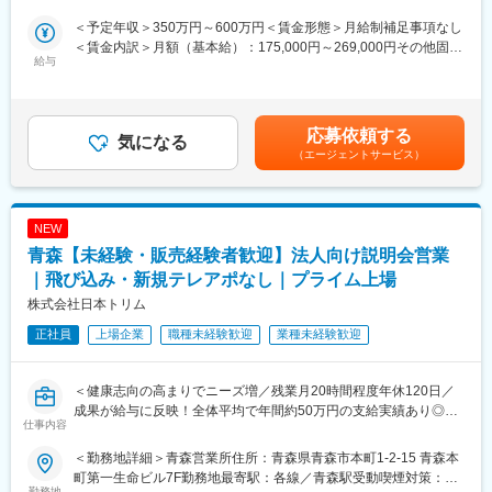
新規飛び込みや無作為なテレアポではなく、代理店からの紹介先
・営業スタイルは対面中心ですが、都市部ではオンラインやメー
やお問い合わせのあった法人様が中心です。
ル対応も活用。
＜予定年収＞350万円～600万円＜賃金形態＞月給制補足事項なし
入社後は専任トレーナーがつき、商品知識・説明トーク・商談の
・受注後は仕様調整や納期管理などプロジェクト運営も担当しま
＜賃金内訳＞月額（基本給）：175,000円～269,000円その他固定
進め方を同行しながら学べます。
給与
す。
手当/月：20,000円固定残業手当/月：57,000円～131,000円（固定
これまでのご経験を活かし、安定した上場企業で成果に応じた収
残業時間40時間0分/月）超過した時間外労働の残業手当は追加支
入アップを目指せる環境です。
■研修：
給＜月給＞252,000円～420,000円（一律手当を含む）＜昇給有無
・入社後は本社で約1ヶ月の集中研修（ホテル滞在）→1～2ヶ月
＞有＜残業手当＞有＜給与補足＞■固定給に加え、販売実績に応じ
応募依頼する
【求人ポイント◎】
気になる
の同行期間を経て3ヶ月後に独り立ち！
たインセンティブ制度があります。■昇給年１回■賞与：年2回（7
（エージェントサービス）
■未経験の方も歓迎です。異業種・営業未経験から入社された方も
手厚いOJTで安心です◎
月・12月）基本給の3ヶ月分程度を想定賃金はあくまでも目安の
多数活躍中です。※入社直後からトレーナーが1名つきます。商品
金額であり、選考を通じて上下する可能性があります。月給(月額)
説明のトーク練習や営業同行を行います。
■働きかた：
は固定手当を含めた表記です。
■成績等に応じて若くしてのキャリアアップが可能です。(30代で
・マイカー通勤可（拠点により運転免許必須）
NEW
の支店長登用実績多数あり)
・年数回の本社出張程度。(※研修)
青森【未経験・販売経験者歓迎】法人向け説明会営業
■固定給に加え、販売実績に応じたインセンティブ制度がありま
・目標は粗利ベースで、達成に応じたインセンティブ支給実績あ
す。
｜飛び込み・新規テレアポなし｜プライム上場
り！
全体平均で年間約50万円の支給実績があり、成果に応じてさらに
・キャリアは営業→所長・部門長・企画職等さまざま。現場での
株式会社日本トリム
高収入を目指すことも可能です。
裁量が大きく若手も活躍中！
正社員
上場企業
職種未経験歓迎
業種未経験歓迎
入社後すぐに数字を任せるのではなく、研修・同行を経て段階的
に目標を持っていただきます。
変更の範囲：会社の定める業務
■転勤は基本的にありません。(管理職になった場合、打診可能性
＜健康志向の高まりでニーズ増／残業月20時間程度年休120日／
はありますが意向に沿います。)
成果が給与に反映！全体平均で年間約50万円の支給実績あり◎＞
仕事内容
【中途入社者アンケート】
【仕事の内容】
■入社を決めた理由
＜勤務地詳細＞青森営業所住所：青森県青森市本町1-2-15 青森本
当社は、東証プライム上場の電解水素水整水器メーカーです。
（1）社会貢献できる・お客様に喜んで頂ける
町第一生命ビル7F勤務地最寄駅：各線／青森駅受動喫煙対策：屋
今回募集するのは、法人企業の従業員様向けに製品説明会・体験
勤務地