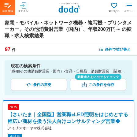
会員登録
ログイン
気になる
メニュー
家電・モバイル・ネットワーク機器・複写機・プリンタメ
ーカー、その他消費財営業（国内）、年収200万円～
の転
職・求人検索結果
97
条件で並び替え
件
現在の検索条件
[職種]その他消費財営業（国内）-食品・日用品・消費財営業 [業種]家電・モバイル・ネットワーク機器・複写機・プリンタメーカー-メーカー（機械・電気）業界 [年収]200万円～
新着求人をいつでもチェック
条件の変更
この条件を保存
NEW
【さいたま｜全国型】営業職※LED照明をはじめとする
幅広い商材を扱う法人向けコンサルティング営業◆
アイリスオーヤマ株式会社
正社員