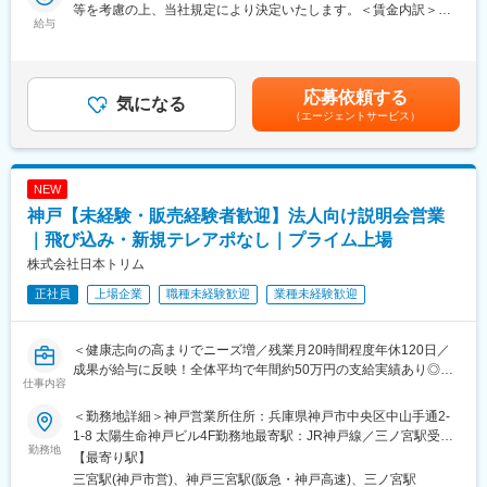
う商材やサービス、業界知識、営業の基本までを基礎から学べる
等を考慮の上、当社規定により決定いたします。＜賃金内訳＞月
◇食品包装資材の提案
給与
ため、営業が初めての方でも安心してスタートできます。
額（基本給）：218,400円～286,000円その他固定手当/月：
惣菜・弁当・精肉・鮮魚向けの食品トレーを、トレーメーカーか
研修後は、上司や先輩社員の営業に同行しながら、実際の提案や
10,000円固定残業手当/月：41,700円～54,900円（固定残業時間
ら仕入れて主に食品スーパーに卸販売します。関連してバックヤ
仕事の流れを少しずつ習得。分からないことはその場で確認で
25時間0分/月）超過した時間外労働の残業手当は追加支給＜月給
ードで使用される洗剤・アルコール、作業服、清掃用品などの衛
き、段階的に独り立ちを目指します。未経験からスタートし、第
＞270,100円～350,900円（一律手当を含む）＜昇給有無＞有＜残
応募依頼する
生商材も併せて提案します。
気になる
一線で活躍している社員も多数在籍しています。
業手当＞有＜給与補足＞■昇給：年1回(2,000円～8,000円/月 ※ベ
（エージェントサービス）
ースアップ込みの過去実績)■賞与：年3回(過去実績3ヶ月分)■年収
◇サービス・ソリューションの提案
＼この仕事で経験できること／
例：650万円(35歳、課長代理、配偶者、子2人)賃金はあくまでも
当社のサービスやソリューションはほとんどが社内に専門スタッ
◇「食」を支える業界での幅広い知識・スキル
目安の金額であり、選考を通じて上下する可能性があります。月
フを配置しています。専門スタッフと連携を図りながら、お客様
◇社内外と連携し、製品を作り上げる経験
給(月額)は固定手当を含めた表記です。
NEW
企業の課題に対して、ヒアリングから提案・受注・実施(納品)など
◇多様な商材・サービスの提案力
神戸【未経験・販売経験者歓迎】法人向け説明会営業
を行っていただきます。
◇携わった製品が店頭に並ぶやりがい
｜飛び込み・新規テレアポなし｜プライム上場
・WEB制作、通販サイト制作
変更の範囲：会社の定める業務
株式会社日本トリム
・商品撮影、動画撮影・編集
正社員
上場企業
職種未経験歓迎
業種未経験歓迎
・人材採用支援(Indeed運用、人材紹介、求人媒体販売)
・海外輸出サポート
・食品検査、食品衛生サービス
＜健康志向の高まりでニーズ増／残業月20時間程度年休120日／
・補助金コンサルタント
成果が給与に反映！全体平均で年間約50万円の支給実績あり◎＞
・ブランディング支援
仕事内容
・広報PR支援 など
【仕事の内容】
＜勤務地詳細＞神戸営業所住所：兵庫県神戸市中央区中山手通2-
当社は、東証プライム上場の電解水素水整水器メーカーです。
■詳細：
1-8 太陽生命神戸ビル4F勤務地最寄駅：JR神戸線／三ノ宮駅受動
今回募集するのは、法人企業の従業員様向けに製品説明会・体験
勤務地
・担当社数は入社時約50社（中心は約30社、既存顧客7割）。
喫煙対策：屋内喫煙可能場所あり変更の範囲：会社の定める事業
【最寄り駅】
会を行う営業職です。
・日帰り対応中心で泊まり出張は基本なし。
所
三宮駅(神戸市営)、神戸三宮駅(阪急・神戸高速)、三ノ宮駅