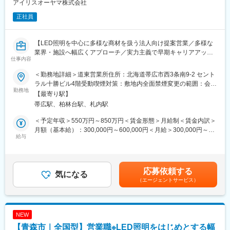
アイリスオーヤマ株式会社
行直帰や出張などもあり
正社員
既存顧客6割、新規開拓4割。
■扱うサービス
【LED照明を中心に多様な商材を扱う法人向け提案営業／多様な
LED照明、エアソリューション、映像ソリューション、建築資
業界・施設へ幅広くアプローチ／実力主義で早期キャリアアップ
材、スポーツ・ストア・IoTソリューション、オフィス家具など多
仕事内容
可】
数。グループ全体のシナジーを活かし、顧客ごとに最適な組み合
わせ提案が可能です。
＜勤務地詳細＞道東営業所住所：北海道帯広市西3条南9-2 セント
■業務概要
ラル十勝ビル4階受動喫煙対策：敷地内全面禁煙変更の範囲：会社
当社の営業職として、主に官公庁や民間企業など多様な法人顧客
勤務地
■教育体制
の定める事業所
【最寄り駅】
へLED照明や各種設備機器、内装資材など幅広い商材を提案しま
入社後は商品知識・事業理解・提案研修など充実。未経験分野で
帯広駅、柏林台駅、札内駅
す。既存顧客へのルート営業を中心に新規開拓も並行し、顧客の
も安心して成長できる環境です。
課題やニーズに応じた最適なソリューションを提供します。
＜予定年収＞550万円～850万円＜賃金形態＞月給制＜賃金内訳＞
■就業環境
月額（基本給）：300,000円～600,000円＜月給＞300,000円～
■業務詳細
給与
年間休日120日・週休2日制／福利厚生・各種手当あり
600,000円＜昇給有無＞有＜残業手当＞有＜給与補足＞■賞与：年
対象顧客：官公庁（学校・公共施設）／民間（オフィス、商業施
2回（対象者は決算賞与もあり）■昇給：年1回※スキル・経験・面
設、工場、物流施設、小売店 等）
■キャリアパス
接評価に応じて年収を定めますので想定年収の範囲内から上下す
取扱商品：LED照明、空調・エアソリューション、映像機器、建
実力次第で早期昇格やグループ会社役員への登用例もあり、幅広
る可能性がございます。※休日出勤手当あり※リーダー職は固定残
応募依頼する
築資材などを組み合わせて提案
気になる
いキャリア形成が可能です。
業手当（50,000円／20～25h／超過分別途支給）※管理監督職は時
（エージェントサービス）
提案の目的：施設の省エネ化、快適性向上、コスト削減など顧客
360度評価の実力主義で、若手でも早期にマネジメントやプレイ
間外手当の対象外賃金はあくまでも目安の金額であり、選考を通
課題の解決
ングマネージャーとして活躍できる機会があります。
じて上下する可能性があります。月給(月額)は固定手当を含めた表
業務範囲：現地調査・ヒアリング→見積作成→提案→受注→納品
記です。
→アフターフォロー（担当は一貫）
NEW
社会性のある案件：官公庁案件や地方学校のLED化など公共性・
■企業の魅力
【青森市｜全国型】営業職※LED照明をはじめとする幅
社会貢献度の高い業務も含む