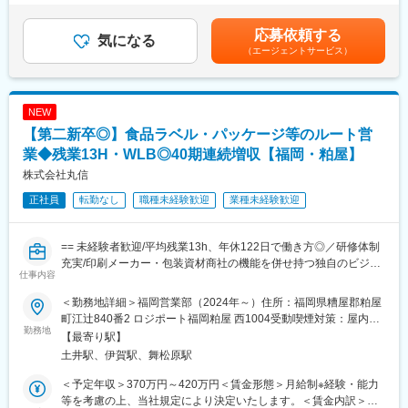
◇シール・ラベル、パッケージの提案
25時間0分/月）超過した時間外労働の残業手当は追加支給＜月給
食品向けの販促シールや飲料用ラベル、お土産品・化粧品などの
＞237,590円～270,100円（一律手当を含む）＜昇給有無＞有＜残
応募依頼する
パッケージ（紙箱）やギフトボックスを提案します。受注後は社
気になる
業手当＞有＜給与補足＞■昇給：年1回(2,000円～8,000円/月 ※ベ
（エージェントサービス）
内のデザイナーや工場スタッフと連携し、製品を形にしていきま
ースアップ込みの過去実績)■賞与：年3回(過去実績3ヶ月分)■年収
す。
例：650万円(35歳、課長代理、配偶者、子2人)賃金はあくまでも
目安の金額であり、選考を通じて上下する可能性があります。月
◇食品包装資材の提案
給(月額)は固定手当を含めた表記です。
NEW
惣菜・弁当・精肉・鮮魚向けの食品トレーを仕入れ、主に食品ス
【第二新卒◎】食品ラベル・パッケージ等のルート営
ーパーへ卸販売します。併せて洗剤・アルコール・作業服などの
衛生商材も提案します。
業◆残業13H・WLB◎40期連続増収【福岡・粕屋】
株式会社丸信
◇サービス・ソリューションの提案
正社員
転勤なし
職種未経験歓迎
業種未経験歓迎
社内の専門スタッフと連携し、課題のヒアリングから提案・受
注・納品までを行います。
・WEB／通販サイト制作
== 未経験者歓迎/平均残業13h、年休122日で働き方◎／研修体制
・商品撮影、動画撮影・編集
充実/印刷メーカー・包装資材商社の機能を併せ持つ独自のビジネ
・人材採用支援
仕事内容
スモデル ==
・海外輸出サポート
・食品検査、食品衛生サービス
＜勤務地詳細＞福岡営業部（2024年～）住所：福岡県糟屋郡粕屋
■業務概要
・補助金コンサル
町江辻840番2 ロジポート福岡粕屋 西1004受動喫煙対策：屋内喫
食品ラベルやパッケージの企画提案、製造、包装資材の販売を主
勤務地
・ブランディング・広報PR支援 など
煙可能場所あり変更の範囲：会社の定める事業所（リモートワー
【最寄り駅】
な事業として全国展開をしている当社にて、営業職としてご活躍
ク含む）
土井駅、伊賀駅、舞松原駅
いただきます。
■研修に関して
※営業未経験の方も集合研修やOJTにてしっかりサポートいたしま
入社後は、本社にて約1か月半の研修プログラムを実施します。扱
＜予定年収＞370万円～420万円＜賃金形態＞月給制※経験・能力
す。
う商材やサービス、業界知識、営業の基本までを基礎から学べる
等を考慮の上、当社規定により決定いたします。＜賃金内訳＞月