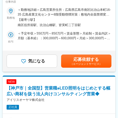
仕事内容
可】
に目標を持っていただきます。
■転勤は基本的にありません。(管理職になった場合、打診可能性
＜勤務地詳細＞広島営業所住所：広島県広島市南区比治山本町16-
■業務概要
はありますが意向に沿います。)
35 広島産業文化センター8階受動喫煙対策：敷地内全面禁煙変更
当社の営業職として、主に官公庁や民間企業など多様な法人顧客
勤務地
の範囲：会社の定める事業所
【最寄り駅】
へLED照明や各種設備機器、内装資材など幅広い商材を提案しま
【中途入社者アンケート】
南区役所前駅、比治山橋駅、皆実町二丁目駅
す。既存顧客へのルート営業を中心に新規開拓も並行し、顧客の
■入社を決めた理由
課題やニーズに応じた最適なソリューションを提供します。
（1）社会貢献できる・お客様に喜んで頂ける
＜予定年収＞550万円～850万円＜賃金形態＞月給制＜賃金内訳＞
（2）安定性・信頼性
月額（基本給）：300,000円～600,000円＜月給＞300,000円～
■業務詳細
給与
（3）面接官・人
600,000円＜昇給有無＞有＜残業手当＞有＜給与補足＞■賞与：年
対象顧客：官公庁（学校・公共施設）／民間（オフィス、商業施
■働いてみて感じた魅力
2回（対象者は決算賞与もあり）■昇給：年1回※スキル・経験・面
設、工場、物流施設、小売店 等）
（1）人間関係が良い、先輩が親切
接評価に応じて年収を定めますので想定年収の範囲内から上下す
取扱商品：LED照明、空調・エアソリューション、映像機器、建
（2）社会貢献できる、客様に喜んで頂ける・応援頂ける
る可能性がございます。※休日出勤手当あり※リーダー職は固定残
応募依頼する
築資材などを組み合わせて提案
気になる
（3）様々な業界の普段会えない役職者に会える
業手当（50,000円／20～25h／超過分別途支給）※管理監督職は時
（エージェントサービス）
提案の目的：施設の省エネ化、快適性向上、コスト削減など顧客
間外手当の対象外賃金はあくまでも目安の金額であり、選考を通
課題の解決
■会社概要
じて上下する可能性があります。月給(月額)は固定手当を含めた表
業務範囲：現地調査・ヒアリング→見積作成→提案→受注→納品
https://www.youtube.com/watch?v=Ge4KiEjNYaM
記です。
→アフターフォロー（担当は一貫）
■採用サイト内動画ページ
NEW
社会性のある案件：官公庁案件や地方学校のLED化など公共性・
https://trim-saiyo.jp/movie/
【神戸市｜全国型】営業職※LED照明をはじめとする幅
社会貢献度の高い業務も含む
施工体制：工事はグループ会社や外部協力会社と連携して実施
広い商材を扱う法人向けコンサルティング営業◆
変更の範囲：会社の定める業務
勤務条件の目安：残業はおよそ月40時間程度想定、そのほかに直
アイリスオーヤマ株式会社
行直帰や出張などもあり
正社員
既存顧客6割、新規開拓4割。
■扱うサービス