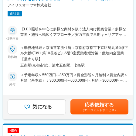
勤務条件の目安：残業はおよそ月40時間程度想定、そのほかに直
る商品開発や提案が可能。
アイリスオーヤマ株式会社
行直帰や出張などもあり
正社員
既存顧客6割、新規開拓4割。
変更の範囲：会社の定める業務
■扱うサービス
【LED照明を中心に多様な商材を扱う法人向け提案営業／多様な
LED照明、エアソリューション、映像ソリューション、建築資
業界・施設へ幅広くアプローチ／実力主義で早期キャリアアップ
材、スポーツ・ストア・IoTソリューション、オフィス家具など多
仕事内容
可】
数。グループ全体のシナジーを活かし、顧客ごとに最適な組み合
わせ提案が可能です。
＜勤務地詳細＞京滋営業所住所：京都府京都市下京区烏丸通5条下
■業務概要
ル大坂町391 第10長谷ビル5階B室受動喫煙対策：敷地内全面禁煙
当社の営業職として、主に官公庁や民間企業など多様な法人顧客
勤務地
■教育体制
変更の範囲：会社の定める事業所
【最寄り駅】
へLED照明や各種設備機器、内装資材など幅広い商材を提案しま
入社後は商品知識・事業理解・提案研修など充実。未経験分野で
五条駅(京都市営)、清水五条駅、七条駅
す。既存顧客へのルート営業を中心に新規開拓も並行し、顧客の
も安心して成長できる環境です。
課題やニーズに応じた最適なソリューションを提供します。
＜予定年収＞550万円～850万円＜賃金形態＞月給制＜賃金内訳＞
■就業環境
月額（基本給）：300,000円～600,000円＜月給＞300,000円～
■業務詳細
給与
年間休日120日・週休2日制／福利厚生・各種手当あり
600,000円＜昇給有無＞有＜残業手当＞有＜給与補足＞■賞与：年
対象顧客：官公庁（学校・公共施設）／民間（オフィス、商業施
2回（対象者は決算賞与もあり）■昇給：年1回※スキル・経験・面
設、工場、物流施設、小売店 等）
■キャリアパス
接評価に応じて年収を定めますので想定年収の範囲内から上下す
取扱商品：LED照明、空調・エアソリューション、映像機器、建
実力次第で早期昇格やグループ会社役員への登用例もあり、幅広
る可能性がございます。※休日出勤手当あり※リーダー職は固定残
応募依頼する
築資材などを組み合わせて提案
気になる
いキャリア形成が可能です。
業手当（50,000円／20～25h／超過分別途支給）※管理監督職は時
（エージェントサービス）
提案の目的：施設の省エネ化、快適性向上、コスト削減など顧客
360度評価の実力主義で、若手でも早期にマネジメントやプレイ
間外手当の対象外賃金はあくまでも目安の金額であり、選考を通
課題の解決
ングマネージャーとして活躍できる機会があります。
じて上下する可能性があります。月給(月額)は固定手当を含めた表
業務範囲：現地調査・ヒアリング→見積作成→提案→受注→納品
記です。
→アフターフォロー（担当は一貫）
NEW
社会性のある案件：官公庁案件や地方学校のLED化など公共性・
■企業の魅力