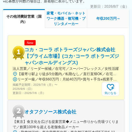
※応募数が同数の場合は、新着順に表示しています。
・人材採用支援
更新日：
2026/8/7（金）
・海外輸出サポート
家電・モバイル・ネット
・食品検査、食品衛生サービス
その他消費財営業（国
ワーク機器・複写機・プ
年収200万円～
・補助金コンサル
内）
リンタメーカー
・ブランディング・広報PR支援 など
■研修に関して
入社後は、本社にて約1か月半の研修プログラムを実施します。扱
New
う商材やサービス、業界知識、営業の基本までを基礎から学べる
コカ・コーラ ボトラーズジャパン株式会社
ため、営業が初めての方でも安心してスタートできます。
【プライム市場】(コカ･コーラ ボトラーズジ
研修後は、上司や先輩社員の営業に同行しながら、実際の提案や
ャパンホールディングス)
仕事の流れを少しずつ習得。分からないことはその場で確認で
き、段階的に独り立ちを目指します。未経験からスタートし、第
法人営業／リーダー候補／在宅可／スーパーフレックス／女性活躍
一線で活躍している社員も多数在籍しています。
【最寄り駅より徒歩5分圏内／転勤なし／直行直帰OK／在宅・リモート勤務も柔軟に可能】★在宅勤務・リモートワークもOK直行直帰や、一部在宅・リモートワークも柔軟に利用できます。★サテライトオフィスも利用可能個人の生活環境に合わせて、主たる勤務地でなくても業務が行える「サテライトオフィス勤務」を導入。自社拠点約100拠点をサテライトオフィスとしています。【勤務地】■東京セールスオフィス└東京都新宿区西新宿6-18-1 住友不動産新宿セントラルパークタワー└大江戸線「都庁前駅」より徒歩5分└丸の内線「西新宿駅」より徒歩5分└各線「新宿駅」より徒歩15分※屋内外全面禁煙
リーダー級／年収660万円：月給40万円+賞与＋手当※残業手当は別途全額支給 課長級／年収850万円：月給51万円+賞与
＼この仕事で経験できること／
掲載予定期間：
2026/7/6（月）
〜
2026/9/6（日）
◇「食」を支える業界での幅広い知識・スキル
気になる
更新日：
2026/7/6（月）
◇社内外と連携し、製品を作り上げる経験
◇多様な商材・サービスの提案力
◇携わった製品が店頭に並ぶやりがい
オタフクソース株式会社
変更の範囲：会社の定める業務
【東京】食文化を広げる提案営業◆メニュー作りから売場づくりま
で／創業100年を超える老舗食品メーカー