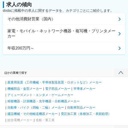
求人の傾向
dodaに掲載中の求人に関するデータを、カテゴリごとにご紹介します。
その他消費財営業（国内）
家電・モバイル・ネットワーク機器・複写機・プリンタメー
カー
年収200万円～
ほかの業種で探す
産業用装置（工作機械・半導体製造装置・ロボットなど）メーカー
機械部品・金型メーカー
電子部品メーカー
半導体メーカー
アミューズメント・エンタメ・ゲームメーカー
精密機器・計測機器・光学機器・分析機器メーカー
自動車・バイク（四輪・二輪）メーカー
自動車部品メーカー
建設機械・その他輸送機器メーカー
受託加工業（各種加工・表面処理）
総合電機メーカー
造船・重工業