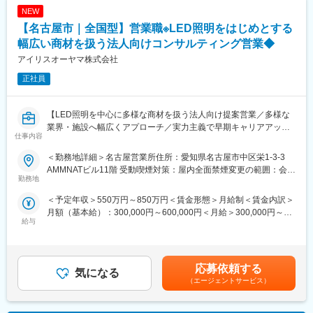
→アフターフォロー（担当は一貫）
NEW
社会性のある案件：官公庁案件や地方学校のLED化など公共性・
■企業の魅力
【名古屋市｜全国型】営業職※LED照明をはじめとする
社会貢献度の高い業務も含む
ユーザーイン発想・イノベーションを重視し、多角的な事業展開
施工体制：工事はグループ会社や外部協力会社と連携して実施
幅広い商材を扱う法人向けコンサルティング営業◆
で成長を続けるグローバルメーカーです。
勤務条件の目安：残業はおよそ月40時間程度想定、そのほかに直
「メーカー＋ベンダー」機能を持つ当社ならではのスピード感あ
アイリスオーヤマ株式会社
行直帰や出張などもあり
る商品開発や提案が可能。
正社員
既存顧客6割、新規開拓4割。
変更の範囲：会社の定める業務
■扱うサービス
【LED照明を中心に多様な商材を扱う法人向け提案営業／多様な
LED照明、エアソリューション、映像ソリューション、建築資
業界・施設へ幅広くアプローチ／実力主義で早期キャリアアップ
材、スポーツ・ストア・IoTソリューション、オフィス家具など多
仕事内容
可】
数。グループ全体のシナジーを活かし、顧客ごとに最適な組み合
わせ提案が可能です。
＜勤務地詳細＞名古屋営業所住所：愛知県名古屋市中区栄1-3-3
■業務概要
AMMNATビル11階 受動喫煙対策：屋内全面禁煙変更の範囲：会社
当社の営業職として、主に官公庁や民間企業など多様な法人顧客
勤務地
■教育体制
の定める事業所
へLED照明や各種設備機器、内装資材など幅広い商材を提案しま
入社後は商品知識・事業理解・提案研修など充実。未経験分野で
＜予定年収＞550万円～850万円＜賃金形態＞月給制＜賃金内訳＞
す。既存顧客へのルート営業を中心に新規開拓も並行し、顧客の
も安心して成長できる環境です。
月額（基本給）：300,000円～600,000円＜月給＞300,000円～
課題やニーズに応じた最適なソリューションを提供します。
給与
600,000円＜昇給有無＞有＜残業手当＞有＜給与補足＞■賞与：年
■就業環境
2回（対象者は決算賞与もあり）■昇給：年1回※スキル・経験・面
■業務詳細
年間休日120日・週休2日制／福利厚生・各種手当あり
接評価に応じて年収を定めますので想定年収の範囲内から上下す
対象顧客：官公庁（学校・公共施設）／民間（オフィス、商業施
る可能性がございます。※休日出勤手当あり※リーダー職は固定残
設、工場、物流施設、小売店 等）
応募依頼する
■キャリアパス
気になる
業手当（50,000円／20～25h／超過分別途支給）※管理監督職は時
取扱商品：LED照明、空調・エアソリューション、映像機器、建
実力次第で早期昇格やグループ会社役員への登用例もあり、幅広
（エージェントサービス）
間外手当の対象外賃金はあくまでも目安の金額であり、選考を通
築資材などを組み合わせて提案
いキャリア形成が可能です。
じて上下する可能性があります。月給(月額)は固定手当を含めた表
提案の目的：施設の省エネ化、快適性向上、コスト削減など顧客
360度評価の実力主義で、若手でも早期にマネジメントやプレイ