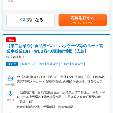
給与
ため、営業が初めての方でも安心してスタートできます。
額（基本給）：191,100円～218,400円その他固定手当/月：
■業務詳細：
研修後は、上司や先輩社員の営業に同行しながら、実際の提案や
10,000円固定残業手当/月：36,490円～41,700円（固定残業時間
◇シール・ラベル、パッケージの提案
仕事の流れを少しずつ習得。分からないことはその場で確認で
25時間0分/月）超過した時間外労働の残業手当は追加支給＜月給
食品向けの販促シールや飲料用ラベル、お土産品・化粧品などの
き、段階的に独り立ちを目指します。未経験からスタートし、第
＞237,590円～270,100円（一律手当を含む）＜昇給有無＞有＜残
応募依頼する
パッケージ（紙箱）やギフトボックスを提案します。受注後は社
気になる
一線で活躍している社員も多数在籍しています。
業手当＞有＜給与補足＞■昇給：年1回(2,000円～8,000円/月 ※ベ
（エージェントサービス）
内のデザイナーや工場スタッフと連携し、製品を形にしていきま
ースアップ込みの過去実績)■賞与：年3回(過去実績3ヶ月分)■年収
す。
＼この仕事で経験できること／
例：650万円(35歳、課長代理、配偶者、子2人)賃金はあくまでも
◇「食」を支える業界での幅広い知識・スキル
目安の金額であり、選考を通じて上下する可能性があります。月
◇食品包装資材の提案
◇社内外と連携し、製品を作り上げる経験
給(月額)は固定手当を含めた表記です。
NEW
惣菜・弁当・精肉・鮮魚向けの食品トレーを仕入れ、主に食品ス
◇多様な商材・サービスの提案力
【第二新卒◎】食品ラベル・パッケージ等のルート営
ーパーへ卸販売します。併せて洗剤・アルコール・作業服などの
◇携わった製品が店頭に並ぶやりがい
衛生商材も提案します。
業◆残業13H・WLB◎40期連続増収【広島】
変更の範囲：会社の定める業務
株式会社丸信
◇サービス・ソリューションの提案
正社員
転勤なし
職種未経験歓迎
業種未経験歓迎
社内の専門スタッフと連携し、課題のヒアリングから提案・受
注・納品までを行います。
・WEB／通販サイト制作
== 未経験者歓迎/平均残業13h、年休122日で働き方◎／研修体制
・商品撮影、動画撮影・編集
充実/印刷メーカー・包装資材商社の機能を併せ持つ独自のビジネ
・人材採用支援
仕事内容
スモデル ==
・海外輸出サポート
・食品検査、食品衛生サービス
＜勤務地詳細＞広島営業所住所：広島県広島市西区上天満町8-14
■業務概要
・補助金コンサル
ロアール上天満201勤務地最寄駅：広電本線／観音町駅受動喫煙
食品ラベルやパッケージの企画提案、製造、包装資材の販売を主
勤務地
・ブランディング・広報PR支援 など
対策：屋内全面禁煙変更の範囲：会社の定める事業所（リモート
【最寄り駅】
な事業として全国展開をしている当社にて、営業職としてご活躍
ワーク含む）
観音町駅(広島県)、天満町駅、西観音町駅
いただきます。
■研修に関して