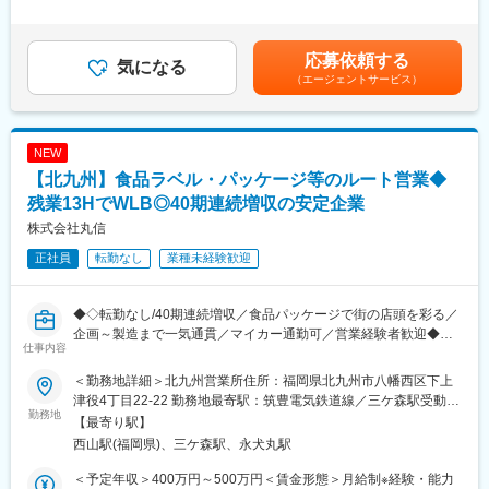
■業務詳細：
10,000円固定残業手当/月：36,490円～41,700円（固定残業時間
◇シール・ラベル、パッケージの提案
■キャリアパス
25時間0分/月）超過した時間外労働の残業手当は追加支給＜月給
食品向けの販促シールや飲料用ラベル、お土産品・化粧品などの
実力次第で早期昇格やグループ会社役員への登用例もあり、幅広
＞237,590円～270,100円（一律手当を含む）＜昇給有無＞有＜残
応募依頼する
パッケージ（紙箱）やギフトボックスを提案します。受注後は社
気になる
いキャリア形成が可能です。
業手当＞有＜給与補足＞■昇給：年1回(2,000円～8,000円/月 ※ベ
（エージェントサービス）
内のデザイナーや工場スタッフと連携し、製品を形にしていきま
360度評価の実力主義で、若手でも早期にマネジメントやプレイ
ースアップ込みの過去実績)■賞与：年3回(過去実績3ヶ月分)■年収
す。
ングマネージャーとして活躍できる機会があります。
例：650万円(35歳、課長代理、配偶者、子2人)賃金はあくまでも
目安の金額であり、選考を通じて上下する可能性があります。月
◇食品包装資材の提案
給(月額)は固定手当を含めた表記です。
NEW
惣菜・弁当・精肉・鮮魚向けの食品トレーを仕入れ、主に食品ス
■企業の魅力
【北九州】食品ラベル・パッケージ等のルート営業◆
ーパーへ卸販売します。併せて洗剤・アルコール・作業服などの
ユーザーイン発想・イノベーションを重視し、多角的な事業展開
衛生商材も提案します。
残業13HでWLB◎40期連続増収の安定企業
で成長を続けるグローバルメーカーです。
「メーカー＋ベンダー」機能を持つ当社ならではのスピード感あ
株式会社丸信
◇サービス・ソリューションの提案
る商品開発や提案が可能。
正社員
転勤なし
業種未経験歓迎
社内の専門スタッフと連携し、課題のヒアリングから提案・受
注・納品までを行います。
変更の範囲：会社の定める業務
・WEB／通販サイト制作
◆◇転勤なし/40期連続増収／食品パッケージで街の店頭を彩る／
・商品撮影、動画撮影・編集
企画～製造まで一気通貫／マイカー通勤可／営業経験者歓迎◆◇
・人材採用支援
仕事内容
・海外輸出サポート
■業務内容：
・食品検査、食品衛生サービス
＜勤務地詳細＞北九州営業所住所：福岡県北九州市八幡西区下上
◇シール・ラベル、パッケージの提案
・補助金コンサル
津役4丁目22-22 勤務地最寄駅：筑豊電気鉄道線／三ケ森駅受動喫
食品向けの販促シール、お酒や飲料向けラベル、お土産品や化粧
勤務地
・ブランディング・広報PR支援 など
煙対策：屋内全面禁煙変更の範囲：会社の定める事業所（リモー
【最寄り駅】
品などのパッケージ(紙箱)やギフトボックス(貼箱)を提案し、受注
トワーク含む）
西山駅(福岡県)、三ケ森駅、永犬丸駅
後は社内のデザイナーやディレクター、工場スタッフなどと打ち
■研修に関して
合わせをしながら製品を作り上げていきます。
入社後は、本社にて約1か月半の研修プログラムを実施します。扱
＜予定年収＞400万円～500万円＜賃金形態＞月給制※経験・能力