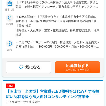
【LED照明を中心に多様な商材を扱う法人向け提案営業／多様な
LED照明、エアソリューション、映像ソリューション、建築資
業界・施設へ幅広くアプローチ／実力主義で早期キャリアアップ
材、スポーツ・ストア・IoTソリューション、オフィス家具など多
仕事内容
可】
数。グループ全体のシナジーを活かし、顧客ごとに最適な組み合
わせ提案が可能です。
＜勤務地詳細＞ 神戸営業所住所：兵庫県神戸市中央区浪花町59
■業務概要
神戸朝日ビル15階 受動喫煙対策：屋内全面禁煙変更の範囲：会社
当社の営業職として、主に官公庁や民間企業など多様な法人顧客
勤務地
■教育体制
の定める事業所
【最寄り駅】
へLED照明や各種設備機器、内装資材など幅広い商材を提案しま
入社後は商品知識・事業理解・提案研修など充実。未経験分野で
旧居留地・大丸前駅、三宮・花時計前駅、神戸三宮駅(阪急・神戸
す。既存顧客へのルート営業を中心に新規開拓も並行し、顧客の
も安心して成長できる環境です。
高速)
課題やニーズに応じた最適なソリューションを提供します。
■就業環境
＜予定年収＞550万円～850万円＜賃金形態＞月給制＜賃金内訳＞
■業務詳細
年間休日120日・週休2日制／福利厚生・各種手当あり
月額（基本給）：300,000円～600,000円＜月給＞300,000円～
対象顧客：官公庁（学校・公共施設）／民間（オフィス、商業施
給与
600,000円＜昇給有無＞有＜残業手当＞有＜給与補足＞■賞与：年
設、工場、物流施設、小売店 等）
■キャリアパス
2回（対象者は決算賞与もあり）■昇給：年1回※スキル・経験・面
取扱商品：LED照明、空調・エアソリューション、映像機器、建
実力次第で早期昇格やグループ会社役員への登用例もあり、幅広
接評価に応じて年収を定めますので想定年収の範囲内から上下す
築資材などを組み合わせて提案
いキャリア形成が可能です。
る可能性がございます。※休日出勤手当あり※リーダー職は固定残
応募依頼する
提案の目的：施設の省エネ化、快適性向上、コスト削減など顧客
気になる
360度評価の実力主義で、若手でも早期にマネジメントやプレイ
業手当（50,000円／20～25h／超過分別途支給）※管理監督職は時
（エージェントサービス）
課題の解決
ングマネージャーとして活躍できる機会があります。
間外手当の対象外賃金はあくまでも目安の金額であり、選考を通
業務範囲：現地調査・ヒアリング→見積作成→提案→受注→納品
じて上下する可能性があります。月給(月額)は固定手当を含めた表
→アフターフォロー（担当は一貫）
記です。
社会性のある案件：官公庁案件や地方学校のLED化など公共性・
■企業の魅力
NEW
社会貢献度の高い業務も含む
ユーザーイン発想・イノベーションを重視し、多角的な事業展開
【岡山市｜全国型】営業職※LED照明をはじめとする幅
施工体制：工事はグループ会社や外部協力会社と連携して実施
で成長を続けるグローバルメーカーです。
勤務条件の目安：残業はおよそ月40時間程度想定、そのほかに直
広い商材を扱う法人向けコンサルティング営業◆
「メーカー＋ベンダー」機能を持つ当社ならではのスピード感あ
行直帰や出張などもあり
る商品開発や提案が可能。
アイリスオーヤマ株式会社
既存顧客6割、新規開拓4割。