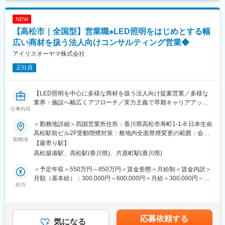
業務範囲：現地調査・ヒアリング→見積作成→提案→受注→納品
記です。
→アフターフォロー（担当は一貫）
NEW
社会性のある案件：官公庁案件や地方学校のLED化など公共性・
■企業の魅力
【高松市｜全国型】営業職※LED照明をはじめとする幅
社会貢献度の高い業務も含む
ユーザーイン発想・イノベーションを重視し、多角的な事業展開
施工体制：工事はグループ会社や外部協力会社と連携して実施
広い商材を扱う法人向けコンサルティング営業◆
で成長を続けるグローバルメーカーです。
勤務条件の目安：残業はおよそ月40時間程度想定、そのほかに直
「メーカー＋ベンダー」機能を持つ当社ならではのスピード感あ
アイリスオーヤマ株式会社
行直帰や出張などもあり
る商品開発や提案が可能。
正社員
既存顧客6割、新規開拓4割。
変更の範囲：会社の定める業務
■扱うサービス
【LED照明を中心に多様な商材を扱う法人向け提案営業／多様な
LED照明、エアソリューション、映像ソリューション、建築資
業界・施設へ幅広くアプローチ／実力主義で早期キャリアアップ
材、スポーツ・ストア・IoTソリューション、オフィス家具など多
仕事内容
可】
数。グループ全体のシナジーを活かし、顧客ごとに最適な組み合
わせ提案が可能です。
＜勤務地詳細＞四国営業所住所：香川県高松市寿町1-1-8 日本生命
■業務概要
高松駅前ビル2F受動喫煙対策：敷地内全面禁煙変更の範囲：会社
当社の営業職として、主に官公庁や民間企業など多様な法人顧客
勤務地
■教育体制
の定める事業所
【最寄り駅】
へLED照明や各種設備機器、内装資材など幅広い商材を提案しま
入社後は商品知識・事業理解・提案研修など充実。未経験分野で
高松築港駅、高松駅(香川県)、片原町駅(香川県)
す。既存顧客へのルート営業を中心に新規開拓も並行し、顧客の
も安心して成長できる環境です。
課題やニーズに応じた最適なソリューションを提供します。
＜予定年収＞550万円～850万円＜賃金形態＞月給制＜賃金内訳＞
■就業環境
月額（基本給）：300,000円～600,000円＜月給＞300,000円～
■業務詳細
給与
年間休日120日・週休2日制／福利厚生・各種手当あり
600,000円＜昇給有無＞有＜残業手当＞有＜給与補足＞■賞与：年
対象顧客：官公庁（学校・公共施設）／民間（オフィス、商業施
2回（対象者は決算賞与もあり）■昇給：年1回※スキル・経験・面
設、工場、物流施設、小売店 等）
■キャリアパス
接評価に応じて年収を定めますので想定年収の範囲内から上下す
取扱商品：LED照明、空調・エアソリューション、映像機器、建
実力次第で早期昇格やグループ会社役員への登用例もあり、幅広
る可能性がございます。※休日出勤手当あり※リーダー職は固定残
応募依頼する
築資材などを組み合わせて提案
気になる
いキャリア形成が可能です。
業手当（50,000円／20～25h／超過分別途支給）※管理監督職は時