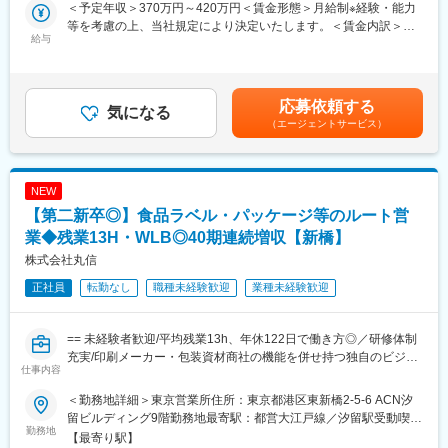
※営業未経験の方も集合研修やOJTにてしっかりサポートいたしま
入社後は、本社にて約1か月半の研修プログラムを実施します。扱
＜予定年収＞370万円～420万円＜賃金形態＞月給制※経験・能力
す。
う商材やサービス、業界知識、営業の基本までを基礎から学べる
等を考慮の上、当社規定により決定いたします。＜賃金内訳＞月
給与
ため、営業が初めての方でも安心してスタートできます。
額（基本給）：191,100円～218,400円その他固定手当/月：
■業務詳細：
研修後は、上司や先輩社員の営業に同行しながら、実際の提案や
10,000円固定残業手当/月：36,490円～41,700円（固定残業時間
◇シール・ラベル、パッケージの提案
仕事の流れを少しずつ習得。分からないことはその場で確認で
25時間0分/月）超過した時間外労働の残業手当は追加支給＜月給
食品向けの販促シールや飲料用ラベル、お土産品・化粧品などの
き、段階的に独り立ちを目指します。未経験からスタートし、第
＞237,590円～270,100円（一律手当を含む）＜昇給有無＞有＜残
応募依頼する
パッケージ（紙箱）やギフトボックスを提案します。受注後は社
気になる
一線で活躍している社員も多数在籍しています。
業手当＞有＜給与補足＞■昇給：年1回(2,000円～8,000円/月 ※ベ
（エージェントサービス）
内のデザイナーや工場スタッフと連携し、製品を形にしていきま
ースアップ込みの過去実績)■賞与：年3回(過去実績3ヶ月分)■年収
す。
＼この仕事で経験できること／
例：650万円(35歳、課長代理、配偶者、子2人)賃金はあくまでも
◇「食」を支える業界での幅広い知識・スキル
目安の金額であり、選考を通じて上下する可能性があります。月
◇食品包装資材の提案
◇社内外と連携し、製品を作り上げる経験
給(月額)は固定手当を含めた表記です。
NEW
惣菜・弁当・精肉・鮮魚向けの食品トレーを仕入れ、主に食品ス
◇多様な商材・サービスの提案力
【第二新卒◎】食品ラベル・パッケージ等のルート営
ーパーへ卸販売します。併せて洗剤・アルコール・作業服などの
◇携わった製品が店頭に並ぶやりがい
衛生商材も提案します。
業◆残業13H・WLB◎40期連続増収【新橋】
変更の範囲：会社の定める業務
株式会社丸信
◇サービス・ソリューションの提案
正社員
転勤なし
職種未経験歓迎
業種未経験歓迎
社内の専門スタッフと連携し、課題のヒアリングから提案・受
注・納品までを行います。
・WEB／通販サイト制作
== 未経験者歓迎/平均残業13h、年休122日で働き方◎／研修体制
・商品撮影、動画撮影・編集
充実/印刷メーカー・包装資材商社の機能を併せ持つ独自のビジネ
・人材採用支援
仕事内容
スモデル ==
・海外輸出サポート
・食品検査、食品衛生サービス
＜勤務地詳細＞東京営業所住所：東京都港区東新橋2-5-6 ACN汐
■業務概要
・補助金コンサル
留ビルディング9階勤務地最寄駅：都営大江戸線／汐留駅受動喫煙
食品ラベルやパッケージの企画提案、製造、包装資材の販売を主
勤務地
・ブランディング・広報PR支援 など
対策：屋内全面禁煙変更の範囲：会社の定める事業所（リモート
【最寄り駅】
な事業として全国展開をしている当社にて、営業職としてご活躍