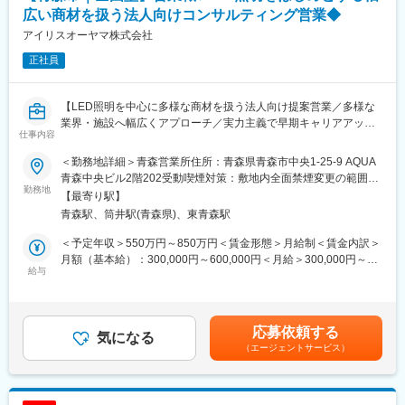
ユーザーイン発想・イノベーションを重視し、多角的な事業展開
施工体制：工事はグループ会社や外部協力会社と連携して実施
広い商材を扱う法人向けコンサルティング営業◆
で成長を続けるグローバルメーカーです。
勤務条件の目安：残業はおよそ月40時間程度想定、そのほかに直
「メーカー＋ベンダー」機能を持つ当社ならではのスピード感あ
アイリスオーヤマ株式会社
行直帰や出張などもあり
る商品開発や提案が可能。
正社員
既存顧客6割、新規開拓4割。
変更の範囲：会社の定める業務
■扱うサービス
【LED照明を中心に多様な商材を扱う法人向け提案営業／多様な
LED照明、エアソリューション、映像ソリューション、建築資
業界・施設へ幅広くアプローチ／実力主義で早期キャリアアップ
材、スポーツ・ストア・IoTソリューション、オフィス家具など多
仕事内容
可】
数。グループ全体のシナジーを活かし、顧客ごとに最適な組み合
わせ提案が可能です。
＜勤務地詳細＞青森営業所住所：青森県青森市中央1-25-9 AQUA
■業務概要
青森中央ビル2階202受動喫煙対策：敷地内全面禁煙変更の範囲：
当社の営業職として、主に官公庁や民間企業など多様な法人顧客
勤務地
■教育体制
会社の定める事業所
【最寄り駅】
へLED照明や各種設備機器、内装資材など幅広い商材を提案しま
入社後は商品知識・事業理解・提案研修など充実。未経験分野で
青森駅、筒井駅(青森県)、東青森駅
す。既存顧客へのルート営業を中心に新規開拓も並行し、顧客の
も安心して成長できる環境です。
課題やニーズに応じた最適なソリューションを提供します。
＜予定年収＞550万円～850万円＜賃金形態＞月給制＜賃金内訳＞
■就業環境
月額（基本給）：300,000円～600,000円＜月給＞300,000円～
■業務詳細
給与
年間休日120日・週休2日制／福利厚生・各種手当あり
600,000円＜昇給有無＞有＜残業手当＞有＜給与補足＞■賞与：年
対象顧客：官公庁（学校・公共施設）／民間（オフィス、商業施
2回（対象者は決算賞与もあり）■昇給：年1回※スキル・経験・面
設、工場、物流施設、小売店 等）
■キャリアパス
接評価に応じて年収を定めますので想定年収の範囲内から上下す
取扱商品：LED照明、空調・エアソリューション、映像機器、建
実力次第で早期昇格やグループ会社役員への登用例もあり、幅広
る可能性がございます。※休日出勤手当あり※リーダー職は固定残
応募依頼する
築資材などを組み合わせて提案
気になる
いキャリア形成が可能です。
業手当（50,000円／20～25h／超過分別途支給）※管理監督職は時
（エージェントサービス）
提案の目的：施設の省エネ化、快適性向上、コスト削減など顧客
360度評価の実力主義で、若手でも早期にマネジメントやプレイ
間外手当の対象外賃金はあくまでも目安の金額であり、選考を通
課題の解決
ングマネージャーとして活躍できる機会があります。
じて上下する可能性があります。月給(月額)は固定手当を含めた表
業務範囲：現地調査・ヒアリング→見積作成→提案→受注→納品
記です。
→アフターフォロー（担当は一貫）