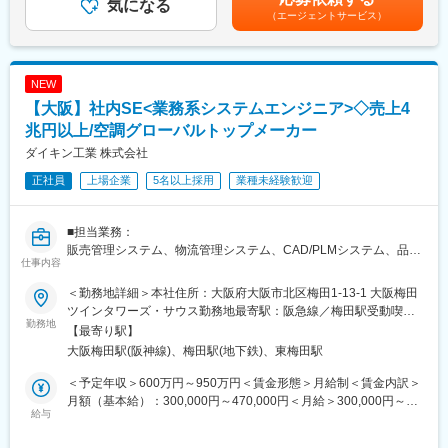
ム企画はもちろん、スキルに応じLIXIL全体に関わるシステム構築
気になる
手当を含めた表記です。
（エージェントサービス）
にも参加する機会が得られます。
＜詳細＞
・大谷工場の生産管理システムの運用管理
NEW
・工場内各部署の業務改善に伴うシステム開発・サポート
【大阪】社内SE<業務系システムエンジニア>◇売上4
・全社基幹システムや工場横断的なシステムの企画設計
※現在は生産管理システムの刷新に取り組んでいます。
兆円以上/空調グローバルトップメーカー
ダイキン工業 株式会社
＜一日のスケジュール例＞
正社員
上場企業
5名以上採用
業種未経験歓迎
8：30 ：出社
9：00 ：チームミーティング（新製品打合せ）
10：30 ：入力作業、途中10分休憩
■担当業務：
11：00 ：他部署からの相談対応（デジタルツールを活用した業務
販売管理システム、物流管理システム、CAD/PLMシステム、品質
改善）
仕事内容
管理部門の業務支援システム、コーポレート部門(経理・人事・法
12：00 ：食堂でランチ
務等)支援システムなどのいずれかの開発をPMとして担当頂きま
12：40 ：デジタル部門と課題共有会
＜勤務地詳細＞本社住所：大阪府大阪市北区梅田1-13-1 大阪梅田
す。
14：00 ：OA機器のトラブル対応
ツインタワーズ・サウス勤務地最寄駅：阪急線／梅田駅受動喫煙
・現場の業務分析から改善すべき課題を特定し、システム要件と
勤務地
15：00 ：各種作業、途中10分休憩
対策：屋内全面禁煙変更の範囲：会社の定める事業所（リモート
【最寄り駅】
して取りまとめ、自社メンバーや外部ベンダーをマネジメントし
16：00 ：実績データ抽出業務
ワーク含む）
大阪梅田駅(阪神線)、梅田駅(地下鉄)、東梅田駅
ながら設計、開発、導入というPJの一連の流れをPMとして管理し
17：20 ：退社
て頂きます。
＜予定年収＞600万円～950万円＜賃金形態＞月給制＜賃金内訳＞
・CAD/PLMシステムはグローバル共通で構築しておりますので、
■当社について：
月額（基本給）：300,000円～470,000円＜月給＞300,000円～
国内拠点だけでなくグローバル拠点との折衝、展開業務にも携わ
給与
現在、LIXILは、世界150カ国以上で約55,000人の従業員を擁する
470,000円＜昇給有無＞有＜残業手当＞有＜給与補足＞※上記は高
って頂きます。
グローバル企業となり、毎日10億人以上の人びとにLIXILの製品を
専・短大卒の場合の初任給額（2017年度実績）であり、給与詳細