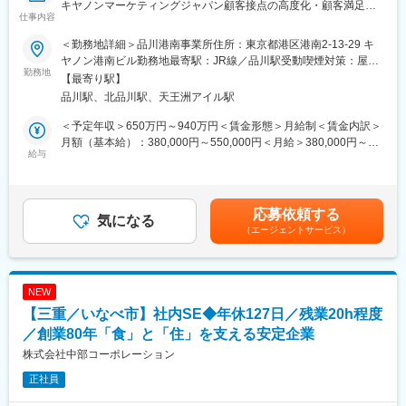
キヤノンマーケティングジャパン顧客接点の高度化・顧客満足度
決施策検討
仕事内容
向上・応対品質向上および社内業務効率化を目的に、契約・保守
・ITによる解決策を考え、テクノロジーの積極的な採用と推進
サービス（フィールドサービス、カスタマーサポート、コールセ
＜勤務地詳細＞品川港南事業所住所：東京都港区港南2-13-29 キ
ンター）の事業活動を支える基幹サービスDXを推進しており、企
◆ご入社いただく方に実施いただきたい具体的業務
ヤノン港南ビル勤務地最寄駅：JR線／品川駅受動喫煙対策：屋内
画・構想～施策実行の推進体制を拡充しています。
勤務地
以下を実行・推進をお願いします。
全面禁煙変更の範囲：会社の定める事業所（リモートワーク含
【最寄り駅】
本募集では、これら基幹サービスの次期システム刷新プロジェク
・開発フェーズにおける基幹システム（受注・物流・購買・売掛
む）
品川駅、北品川駅、天王洲アイル駅
トにおいて、企画・構想段階から参画し、業務・IT両面から将来
領域）のプロジェクト推進
を見据えたサービス基盤の構築を担っていただく人材を求めてい
・コンサル、ソリューションベンダー、SIer、システム会社のマ
＜予定年収＞650万円～940万円＜賃金形態＞月給制＜賃金内訳＞
ます。既存の概念に捉われず新しいアイデア・可能性を追求でき
ネジメント
月額（基本給）：380,000円～550,000円＜月給＞380,000円～
る方に参画いただき、デジタル戦略実現によるグループ全体の変
給与
・ビジネスプロセスを事業部と共に検討し、重点課題の抽出・解
550,000円＜昇給有無＞有＜残業手当＞有＜給与補足＞※経験・ス
革を促進いただける方を募集します。
決施策検討
キル・年齢等を考慮の上、当社規定により決定します。■業績昇
・ITによる解決策を考え、テクノロジーの積極的な採用と推進
給：年1回（4月）■賞与：年2回（6月・12月）賃金はあくまでも
◆主な業務内容
目安の金額であり、選考を通じて上下する可能性があります。月
応募依頼する
利用部門とともにデジタルビジネス戦略の企画構想推進に向け
気になる
変更の範囲：会社の定める業務
給(月額)は固定手当を含めた表記です。
（エージェントサービス）
て、システム企画・導入するシステム部門のリーダーとして活動
いただきます。
【具体的な業務（ミッション）】
NEW
・法人顧客向けビジネス機器/ITサービスの契約・保守（フィール
【三重／いなべ市】社内SE◆年休127日／残業20h程度
ドサービス・コールセンター）部門における「デジタルビジネス
戦略」検討に、情報システム部門として参画
／創業80年「食」と「住」を支える安定企業
・上記部門における「デジタルビジネス戦略を実現するためのIT
株式会社中部コーポレーション
施策」検討に、IT部門として参画（デジタルビジネス戦略と連携
正社員
した、コンセプト、ロードマップの策定）
・ソリューションベンダーへのRFP(提案依頼)、提案・製品評価選