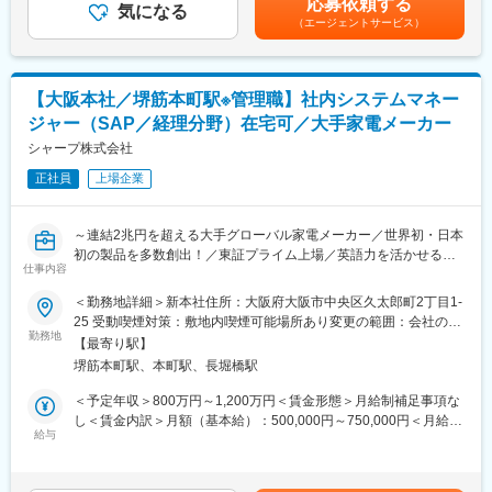
応募依頼する
また特許取得にも積極的に取り組む【メイドインジャパン】のモ
気になる
定手当を含めた表記です。
（エージェントサービス）
ノづくり企業。
変更の範囲：会社の定める業務
・自社製の超小型人工衛星（CE SAT IE）では2024年２月にJAXA
のH3ロケット試験機２号機により打上げられ３機目の軌道投入に
成功。
【大阪本社／堺筋本町駅※管理職】社内システムマネー
・景気の波に強い強固な経営基盤を持ち、経常利益が10年平均で
ジャー（SAP／経理分野）在宅可／大手家電メーカー
10%と高水準（製造業平均3～5%）
・「原則転勤はなし」関東に根差して生活。また、規模感が大き
シャープ株式会社
な会社でありつつ分業体制をひいておらず、１人で関われる業務
正社員
上場企業
が広く配置転換も少ない。
・社員の成長と自己実現をサポートする人事制度。自己開発制度
以外にも、テーマチャレンジ活動など様々な制度あり
～連結2兆円を超える大手グローバル家電メーカー／世界初・日本
初の製品を多数創出！／東証プライム上場／英語力を活かせる／
仕事内容
週2回リモート可／土日祝休み～
変更の範囲：会社の定める業務
＜勤務地詳細＞新本社住所：大阪府大阪市中央区久太郎町2丁目1-
★次の日本初、世界初をつくりだしていく”シャープ株式会社”に
25 受動喫煙対策：敷地内喫煙可能場所あり変更の範囲：会社の定
て、
勤務地
める事業所（リモートワーク含む）
【最寄り駅】
IT経理分野マネージャー（管理職採用）をお任せいたします！
堺筋本町駅、本町駅、長堀橋駅
■業務内容：
＜予定年収＞800万円～1,200万円＜賃金形態＞月給制補足事項な
（1）日本及び海外のSAPシステム（経理業務領域）を統合・横展
し＜賃金内訳＞月額（基本給）：500,000円～750,000円＜月給＞
開する企画・設計・開発・保守
給与
500,000円～750,000円＜昇給有無＞有＜残業手当＞有＜給与補足
（2）SAP周辺システム（経理業務領域）を統合・刷新する企画・
＞※経験・能力等を考慮し、当社規程により決定します。■昇給：
設計・開発・保守
年1回■賞与：年2回（6、12月）※部門と個人の業績が連動／反映