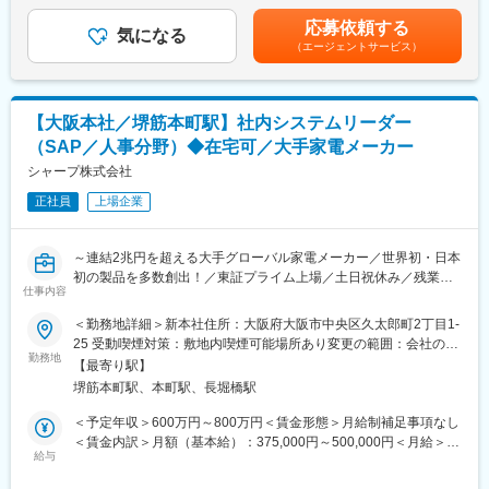
（2）次世代システムへの刷新を進めており、新しい技術に積極的
20代・30代の若いメンバーが中心となって新しい技術ソリューシ
賃金はあくまでも目安の金額であり、選考を通じて上下する可能
に挑戦することができます。エンジニアとして成長を感じること
応募依頼する
ョンの検証、企画の構想、アーキテクチャの設計、システムの導
気になる
性があります。月給(月額)は固定手当を含めた表記です。
ができます。
（エージェントサービス）
入などを行い、次の10年を支えるITサービスの実現に日々取り組
んでいます。
（3）多様なキャリアプランを用意しています。さまざまな分野
（生産、販売、購買、人事、経理、デジタル化アプリケーショ
■当社について：
ン、サーバ、ネットワーク、セキュリティ等のインフラ）の仕事
【大阪本社／堺筋本町駅】社内システムリーダー
・最終利益は、大幅な増益となり、営業利益は大きく改善し、
を経験頂きます。また、上位レベルの仕事にチャレンジするため
（SAP／人事分野）◆在宅可／大手家電メーカー
2022年以降の黒字転化をしております。
の中長期的なキャリアプランを定期的に部門マネージャーと共有
・先端技術に積極投資し、成長領域での事業機会を獲得するとと
シャープ株式会社
し実行する運用を実施しています。
もに、事業成長及び企業価値の向上に取り組んでおります。さら
正社員
上場企業
に、投資を拡大することで、収益力の向上を図るとともに、将来
変更の範囲：会社の定める業務
の飛躍に向けた事業変革に挑戦します。
～連結2兆円を超える大手グローバル家電メーカー／世界初・日本
■就業環境
初の製品を多数創出！／東証プライム上場／土日祝休み／残業月
・IT部門には100名以上のメンバーが在籍しており、その多くが
仕事内容
10～20時間程度～
20代、30代の若手メンバーが多く活気のある職場環境です。
＜勤務地詳細＞新本社住所：大阪府大阪市中央区久太郎町2丁目1-
・有給休暇18日取得必須、ノー残業day週1～2日実施、ベビーシ
★次の日本初、世界初をつくりだしていく”シャープ株式会社”に
25 受動喫煙対策：敷地内喫煙可能場所あり変更の範囲：会社の定
ッター利用制度などワークライフバランスが整っております。
て、 人事領域のIT化、DX化をSAPと周辺システムを活用しリーダ
勤務地
める事業所（リモートワーク含む）
【最寄り駅】
ーとして推進して頂きます。
■ITソリューション事業部について
堺筋本町駅、本町駅、長堀橋駅
・シャープ全体（国内・海外）のIT化推進を担う部門が『ITソリュ
■業務内容：
＜予定年収＞600万円～800万円＜賃金形態＞月給制補足事項なし
ーション事業部』です。2017年より新たな100年に向けた次世代
・日本及び海外におけるSAPをメインとした社内システムの企
＜賃金内訳＞月額（基本給）：375,000円～500,000円＜月給＞
システムの構築に向けて、IT内製化を進めており、この5年間に
画・設計・開発・保守
給与
375,000円～500,000円＜昇給有無＞有＜残業手当＞有＜給与補足
着々と組織改革のための基盤づくりを進めています。
・プロジェクトのリーダー及びメンバーの育成
＞※経験・能力等を考慮し、当社規程により決定します。■昇給：