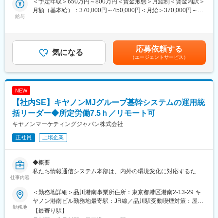
＜予定年収＞650万円～800万円＜賃金形態＞月給制＜賃金内訳＞
術者を募集します。
きます。
月額（基本給）：370,000円～450,000円＜月給＞370,000円～
給与
450,000円＜昇給有無＞有＜残業手当＞有＜給与補足＞※経験・ス
◆主な業務内容
■参考：
キル・年齢等を考慮の上、当社規定により決定します。■業績昇
顧客接点領域のプロセス改革・DX推進
LIXIL、「DXプラチナ企業」に初選定
給：年1回（4月）■賞与：年2回（6月・12月）賃金はあくまでも
https://newsroom.lixil.com/ja/20250428_dx
目安の金額であり、選考を通じて上下する可能性があります。月
応募依頼する
◆具体的な業務（ミッション）
気になる
給(月額)は固定手当を含めた表記です。
（エージェントサービス）
・マーケティング・セールス・アフター迄のプロセス改革・
LIXILの常務役員が語る「デジタル部門の役割や魅力」とは
SFA/CRM再構築プロジェクト推進
https://www.youtube.com/watch?v=pOp5VwhVkXM
・SFA（Salesforce）/生成AI（Agentforce、Copilot）システムの
企画、業務設計、内製開発、保守
変更の範囲：会社の定める業務
NEW
・SFA（Salesforce）システムに付随する周辺システム（CRM、
【社内SE】キヤノンMJグループ基幹システムの運用統
デジタルマーケ、ウェブサイト等）との連携開発・設定
・アジャイル開発の標準メソドロジー作成・定着（主に
括リーダー◆所定労働7.5ｈ／リモート可
CRM/SFA、生成AIシステム）
キヤノンマーケティングジャパン株式会社
・社内外へのDX活動の情報発信・広報活動
正社員
上場企業
◆あなたに実施いただきたい具体的業務
・CRM/SFAシステム、生成AI/AIエージェントを活用した業務効率
◆概要
化・自動化の企画
私たち情報通信システム本部は、内外の環境変化に対応するた
・Salesforce、Agentforce、copilot等を活用したアジャイルでの
仕事内容
め、社内システムの刷新を進めています。その過程で、システム
内製開発・開発プロジェクトの推進
の運用方法や体制も新たな形へと変わりつつあります。
・データ活用（BI）やAIエージェント活用の事業部門との共創、
＜勤務地詳細＞品川港南事業所住所：東京都港区港南2-13-29 キ
私たちと一緒に、新しいシステム運用のビジョンを描き、その実
市民開発の支援活動、社員教育等
ヤノン港南ビル勤務地最寄駅：JR線／品川駅受動喫煙対策：屋内
現をリードしていきませんか。
勤務地
全面禁煙変更の範囲：会社の定める事業所（リモートワーク含
【最寄り駅】
皆さまのご応募をお待ちしています。
◆将来のキャリア