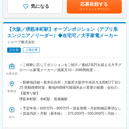
賃金はあくまでも目安の金額であり、選考を通じて上下する可能
応募依頼する
■募集背景：
気になる
性があります。月給(月額)は固定手当を含めた表記です。
（エージェントサービス）
・シャープはモノづくりとデジタル化を融合した新しいビジネス
モデルへの変革を推し進めており、なかでも当部門（ITソリュー
ション推進部）では次世代ITシステムの企画、導入、業務改革支
援、運用・保守サービスを提供しています。
【大阪／堺筋本町駅】オープンポジション（アプリ系
20代・30代の若いメンバーが中心となって新しい技術ソリューシ
エンジニア／リーダー）◆在宅可／大手家電メーカー
ョンの検証、企画の構想、アーキテクチャの設計、システムの導
入などを行い、次の10年を支えるITサービスの実現に日々取り組
シャープ株式会社
んでいます。
正社員
上場企業
現在、SE組織の大幅な強化を進めており、ITエンジニア、プロジ
ェクトマネージャーの積極採用を進めています。
～ご経験に応じてポジションをご紹介／連結2兆円を超える大手グ
■当社について：
ローバル家電メーカー／残業月10～20時間程度～
・最終利益は、大幅な増益となり、営業利益は大きく改善し、
仕事内容
2022年以降の黒字転化をしております。
■業務内容：
＜勤務地詳細＞新本社住所：大阪府大阪市中央区久太郎町2丁目1-
・先端技術に積極投資し、成長領域での事業機会を獲得するとと
・業務アプリケーションプロジェクトリーダー（PL）／業務アプ
25 受動喫煙対策：敷地内喫煙可能場所あり変更の範囲：会社の定
もに、事業成長及び企業価値の向上に取り組んでおります。さら
リケーションプログラム開発リーダー
勤務地
める事業所（リモートワーク含む）
に、投資を拡大することで、収益力の向上を図るとともに、将来
【最寄り駅】
・オープン系（Web/Java）開発エンジニア
の飛躍に向けた事業変革に挑戦します。
堺筋本町駅、本町駅、長堀橋駅
■募集背景：
＜予定年収＞600万円～800万円＜賃金形態＞月給制補足事項なし
＼＼本求人の魅力・特徴／／
・シャープはモノづくりとデジタル化を融合した新しいビジネス
＜賃金内訳＞月額（基本給）：375,000円～500,000円＜月給＞
（1）全IT業務の内製化を進めています。社員自らエンジニアの中
モデルへの変革を推し進めており、なかでも当部門（ITソリュー
給与
375,000円～500,000円＜昇給有無＞有＜残業手当＞有＜給与補足
心となり、得意とする技術を存分に発揮できる環境です。
ション推進部）では次世代ITシステムの企画、導入、業務改革支
＞※経験・能力等を考慮し、当社規程により決定します。■昇給：
援、運用・保守サービスを提供しています。
年1回■賞与：年2回（6、12月）※部門と個人の業績が連動／反映