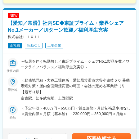
NEW
【愛知／常滑】社内SE◆東証プライム・業界シェア
No.1メーカー／UIターン歓迎／福利厚生充実
株式会社ＬＩＸＩＬ
正社員
転勤なし
上場企業
～転居を伴う転勤無し／東証プライム・シェアNo.1製品多数／ワ
ークライフバランス／福利厚生充実◎～
仕事内容
■概要：
＜勤務地詳細＞大谷工場住所：愛知県常滑市大谷小猿喰５０ 受動
LIXIL 洗面製造の主管工場である大谷工場にて、システム担当者と
喫煙対策：屋内全面禁煙変更の範囲：会社の定める事業所（リモ
しての業務をお任せします。
勤務地
ートワーク含む）
【最寄り駅】
基本的なシステム開発はデジタル部門が担当し、そのシステムを
富貴駅、知多武豊駅、上野間駅
工場で使うためにローカルシステムを自分達でつくり繋げるなど
現場部門とデジタル部門を繋ぐ役割を担います。
＜予定年収＞400万円～650万円＜賃金形態＞月給制補足事項なし
＜賃金内訳＞月額（基本給）：230,000円～350,000円＜月給＞
■業務内容：
給与
230,000円～350,000円＜昇給有無＞有＜残業手当＞有＜給与補足
メーカーの生産工場にてシステム企画業務ができるので、相手は
＞※年齢と経験等を総合的に判断し決定します。■昇給：年1回（7
主に社内ユーザーとなります。ユーザーが近く、現場現物を直に
月）■賞与：年2回（7月・12月）賃金はあくまでも目安の金額で
感じながら企画を進めることができます。また、工場内のシステ
あり、選考を通じて上下する可能性があります。月給(月額)は固定
応募依頼する