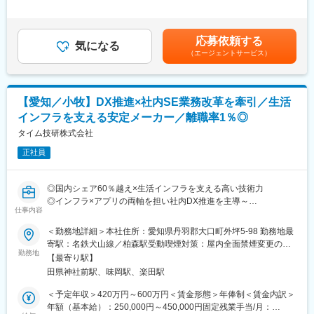
目指し、変革活動を継続しております。その中で、新たな技術を
は、月20時間の残業を想定した金額です。■賞与：年2回支給（7
の部材を製造しています。国内メーカーのうち、唯一の素材メー
活用した業務プロセス変革が求められており、主にシステムの視
月・12月）■昇給：年1回（6月）賃金はあくまでも目安の金額で
カーの強みを活かし、より高付加価値の製品をお客様へ提供する
点から活動を推進する新メンバーを募集いたします。
あり、選考を通じて上下する可能性があります。月給(月額)は固定
ことが可能です。
応募依頼する
気になる
手当を含めた表記です。
（エージェントサービス）
■業務内容：
■同社の強み：
営業サポート、およびアフターサポートコンタクトセンターの業
セメントの3大大手企業の1社ですが、その中で培った粒子合成技
務の可視化から課題を発見し、デジタル技術を活用したあるべき
術を活かして、化粧品材料から半導体製造装置用部品まで、さま
姿(To-Be)からの業務プロセス変革をおこなう事で、サービス品質
ざまな分野に製品を提供しております。セメントという安定した
【愛知／小牧】DX推進×社内SE業務改革を牽引／生活
および生産性の向上に貢献する業務です。
事業を基盤に多角的に事業を行っており、特に静電チャック事業
インフラを支える安定メーカー／離職率1％◎
は、リソース集中投入による事業拡大を進めています。
営業サポート、およびアフターサポートコンタクトセンターの業
タイム技研株式会社
務の可視化から課題を発見し、デジタル技術を活用して業務プロ
変更の範囲：会社の定める業務
正社員
セス改善をお任せします。割合としては既存業務の改善活動が多
く、保守運用がメインとなっているため、一度対応して終了では
なく継続的に改善に携わることが可能です。
◎国内シェア60％越え×生活インフラを支える高い技術力
大まかにはRPA・VBA・オープン系言語等を用いて対応する人員
◎インフラ×アプリの両軸を担い社内DX推進を主導～
と、システムを用いて対応する人員に分かれておりますが、ご経
仕事内容
験に応じて横断的にチャレンジ頂けます。
■募集背景
＜勤務地詳細＞本社住所：愛知県丹羽郡大口町外坪5-98 勤務地最
当社は国内シェアトップのバルブメーカーです。近年、電動化需
寄駅：名鉄犬山線／柏森駅受動喫煙対策：屋内全面禁煙変更の範
※システム開発の実作業は基本的に外注しておりますが、チーム内
要の高まりに伴い、メカトロニクス事業部の売上が好調であり、
勤務地
囲：会社の定める事業所
で対応するケースもあります。
【最寄り駅】
2026年までに売上を倍増させることを目標としています。
※案件の規模によって、ご自身がシステム開発（手を動かすこと）
田県神社前駅、味岡駅、楽田駅
そのため、生産性向上を目指して社内のDX推進に力を入れてお
を行ったり、プロジェクト管理を主に行ったり等、多様な経験が
り、更なる推進のためにご協力いただける方を募集しています。
＜予定年収＞420万円～600万円＜賃金形態＞年俸制＜賃金内訳＞
できます。
年額（基本給）：250,000円～450,000円固定残業手当/月：