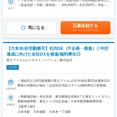
＜予定年収＞550万円～800万円＜賃金形態＞月給制補足事項なし
働く社員が「楽しく」「長く」「健康」で働いて頂くために、
リモートがメインですが、必要に応じて数か月に1,2回程出社が発
＜賃金内訳＞月額（基本給）：260,000円～410,000円＜月給＞
様々な手当を制度化しております。育児休業取得支援制度、資格
生する場合があります。
給与
260,000円～410,000円＜昇給有無＞有＜残業手当＞有＜給与補足
取得支援制度、サークル活動など、弊社の特徴が表れた独自の制
＞※年齢と経験に基づき決定します（応相談）。■昇給：年1回（4
度がございます。
<ご担当いただくシステム例>
月）■賞与：年2回（7月・12月）賃金はあくまでも目安の金額で
◎水周り商品 受注～売上基幹システム
あり、選考を通じて上下する可能性があります。月給(月額)は固定
■当社の魅力・特徴
応募依頼する
◎水周り事業部向けのマスタデータ統合管理システム
気になる
手当を含めた表記です。
・当社は、ガスバルブ、省エネ機器であるエコキュートの水制御
（エージェントサービス）
◎物流倉庫管理システム
バルブ、住宅用燃料電池や水素を制御するバルブを開発･販売をし
◎資材調達購買システム
ています。世界で3社しか量産できないガスバルブの製造技術をも
◎製造現場（トイレ・タイル）基幹システム（生産管理）
つなど、卓越した技術を保有し、日本だけでなく世界中に当社の
◎製造現場（キッチン）基幹システム（生産管理／原価管理）
製品を届けています。
【六本木/在宅勤務可】社内SE（IT企画・推進）◇中計
達成に向けた全社DXを推進/福利厚生◎
＜技術スタック＞
・取引先はコロナ、ノーリツ、TOTO、LIXIL、パナソニック、東
◎開発言語：Java, COBOL, Python, OutSystems, VB.NET, VB, C
富士フイルムビジネスイノベーション株式会社
芝、アイシンなど、日本を代表する大手企業です。お風呂のお湯
言語, C#, C++
沸かし器などではほぼすべて製品に当社の部品が使用されていま
正社員
◎データベース：PostgreSQL, SQL Server, Oracle
す。
◎インフラ / クラウド ：GCP (Google Cloud Platform), ASP
◎開発手法：スクラム（アジャイル開発フレームワーク）を基本
変更の範囲：会社の定める業務
～連結売上1兆円超規模の富士フイルムGの中核企業/完全週休2日/
とし、協働するスタイルです。
開発の内製化が強み！ほぼ自社完結スタイル/福利厚生◎長期就業
仕事内容
環境が叶う～
■柔軟な働き方：
＜勤務地詳細＞本社住所：東京都港区赤坂9-7-3 東京ミッドタウン
リモートワーク中心にSCRUMチームを構成し、チームで目標を
■業務内容：
勤務地最寄駅：東京メトロ日比谷線／六本木駅受動喫煙対策：屋
持って、心理的安全性を保ち、小さな単位で素早くリリースしフ
当社及びホールディングス全体の中期経営計画に即したIT投資案
勤務地
内全面禁煙変更の範囲：会社の定める事業所（リモートワーク含
ィードバックをもらう仕事の仕方を推進しています。また、スー
【最寄り駅】
件に対して、IT施策とロードマップ策定、IT投資管理等の業務を担
む）
パーフレックス制度を導入しており、コアタイムのない柔軟な勤
六本木駅、乃木坂駅、六本木一丁目駅
当頂きます。
務体系で、ワークライフバランスを大切にしながら働くことがで