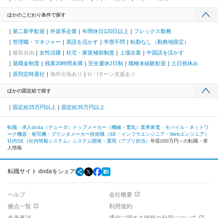
ほかのこだわり条件で探す
第二新卒歓迎
外資系企業
年間休日120日以上
フレックス勤務
管理職・マネジャー
英語を活かす
学歴不問
転勤なし（勤務地限定）
服装自由
女性活躍
社宅・家賃補助制度
上場企業
中国語を活かす
退職金制度
残業20時間未満
完全週休2日制
職種未経験歓迎
土日祝休み
原則定時退社
海外出張あり
U・Iターン支援あり
ほかの固定給で探す
固定給25万円以上
固定給35万円以上
転職・求人doda（デューダ）トップ
メーカー（機械・電気）業界
家電・モバイル・ネットワ
ーク機器・複写機・プリンタメーカー
技術職（SE・インフラエンジニア・Webエンジニア）
社内SE（社内情報システム）
システム開発・運用（アプリ担当）
年収200万円～の転職・求
人情報
転職サイト dodaをシェア
ヘルプ
会社概要
拠点一覧
利用規約
免責事項
通信に関する情報の利用について