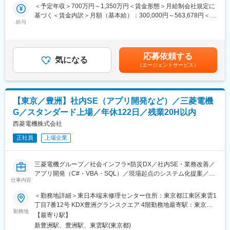
【業務詳細】
＜予定年収＞700万円～1,350万円＜賃金形態＞月給制会社規定に
きます。
・業務システム企画・推進担当：社内の業務システム（販売・会
基づく＜賃金内訳＞月額（基本給）：300,000円～563,678円＜月
計・購買・物流など）の刷新に向けた企画・プロジェクト推進
給与
給＞300,000円～563,678円＜昇給有無＞有＜残業手当＞有＜給与
■参考：
・業務改善ツール開発担当：現場の業務を効率化するためのツー
補足＞■昇給：年1回（4月）■賞与：年2回（7月、12月）※過去実
LIXIL、「DXプラチナ企業」に初選定
ルの作成・展開（Power Platformなどを活用）
績…平均約4ヶ月分賃金はあくまでも目安の金額であり、選考を通
https://newsroom.lixil.com/ja/20250428_dx
・ITサービス運営・投資管理担当：社内のITサービスをより使いや
じて上下する可能性があります。月給(月額)は固定手当を含めた表
応募依頼する
すく、コストを抑えながら運営する仕組みづくりと投資判断
気になる
記です。
LIXILの常務役員が語る「デジタル部門の役割や魅力」とは
（エージェントサービス）
・業務改革プロジェクト推進担当：業務プロセスの変革に向けた
https://www.youtube.com/watch?v=pOp5VwhVkXM
施策提案とプロジェクトマネジメント
変更の範囲：会社の定める業務
■魅力：
【東京／豊洲】社内SE（アプリ開発など）／三菱電機
当社の社内SE部門における上流機能となり、全社視点をもったIT
G／スタンダード上場／年休122日／残業20H以内
投資、計画に関わる事が可能です。国内・海外の多数のステーク
ホルダーのやり取りや、ホールディングス全体の戦略を間近で感
西菱電機株式会社
じられます。また、ビジネス変革中の当社にてITの側面から事業
正社員
上場企業
に寄与していただく事が可能です。
■配属部門
三菱電機グループ／社会インフラ×防災DX／社内SE・業務改善／
・富士フイルムホールディングスに出向し、富士フイルムビジネ
アプリ開発（C#・VBA・SQL）／現場起点のシステム化提案／安
スイノベーションのアプリケーション領域を統括するユニットに
仕事内容
定基盤×技術継承／公共性の高いICTソリューション／次世代人材
配属頂きます。
育成
＜勤務地詳細＞東日本端末修理センター住所：東京都江東区東雲1
・戦略企画を担う10名弱の部門となります。
丁目7番12号 KDX豊洲グランスクエア 4階勤務地最寄駅：東京メ
■業務内容
勤務地
トロ有楽町線／豊洲駅受動喫煙対策：屋内全面禁煙変更の範囲：
■海外とのやり取りについて：
【最寄り駅】
携帯通信端末の修理・再生事業における、システム開発・業務改
会社の定める事業所
英語を用いたメールおよび会議での折衝が発生します。
新豊洲駅、豊洲駅、東雲駅(東京都)
善の社内SE業務を担っていただきます。