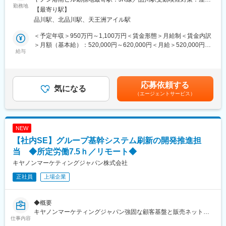
このプロジェクトを牽引する次世代のリーダーや、基幹システム
勤務地
◆将来のキャリア
全面禁煙変更の範囲：会社の定める事業所（リモートワーク含
【最寄り駅】
刷新の経験を持ち、挑戦する意欲のある方を募集します。
社内ITシステムの運用を統括する将来のマネージャー候補とし
む）
品川駅、北品川駅、天王洲アイル駅
て、IT運用統括組織のプランニングおよび実務を遂行していただ
◆主な業務内容
きます。
＜予定年収＞950万円～1,100万円＜賃金形態＞月給制＜賃金内訳
DX対応を支えるIT環境整備の一環として、基幹システム（受注・
また、システム運用だけでなく、将来的にはシステム戦略企画全
＞月額（基本給）：520,000円～620,000円＜月給＞520,000円～
物流・購買・売掛領域）のモダナイゼーションを進めています。
給与
般に関わるキャリアを積むことができます。
620,000円＜昇給有無＞有＜残業手当＞有＜給与補足＞※経験・ス
当社は様々なビジネス類型があるが故にシステムが複雑化してお
キル・年齢等を考慮の上、当社規定により決定します。■業績昇
り、これから、多様な視座・視点でビジネスプロセスを見つめ直
◆キャリア入社者からみた業務の魅力
給：年1回（4月）■賞与：年2回（6月・12月）賃金はあくまでも
し、プロセスのシンプル化・標準化・共通化に取り組み、2027年
入社時年齢：30代後半
目安の金額であり、選考を通じて上下する可能性があります。月
応募依頼する
のシステムカットオーバーに向けて、システム開発に着手してい
気になる
前職の職種：SIerでお客様向けのシステム運用保守リーダー、コ
給(月額)は固定手当を含めた表記です。
（エージェントサービス）
ます。
ンサルでお客様向けのシステム構想～開発～運用保守のPL、事業
この取り組みに参画するには、世の中のパッケージ（SAP/BTPな
会社で社内ITシステム部門の運用保守リーダー
ど）に関する知識や知見が必要となるため、基幹システム刷新の
業務の魅力：前職はお客様にIT施策を提案するところまでが仕事
経験をお持ちのマネージャーを求めています。
でしたが、社内SEになり施策実行や実行後の利用者の変化を近く
NEW
入社後は将来のマネージャー職を見据え、組織内をユニットに分
で感じることができます。
【社内SE】グループ基幹システム刷新の開発推進担
け、一部メンバーのマネジメントをご担当いただきます。
当 ◆所定労働7.5ｈ／リモート◆
◆出張有無
【具体的な業務（ミッション）】
不定期で国内・海外出張あり（技術情報交換や展示会等）
キヤノンマーケティングジャパン株式会社
・開発推進チームのマネジメント
正社員
上場企業
・開発フェーズにおける基幹システム（受注・物流・購買・売掛
◆休出有無
領域）のプロジェクト推進
原則なし。ただし、システムメンテナンスや本番切替作業におい
・コンサル、ソリューションベンダー、SIer、システム会社のマ
て休日作業の可能性あり
◆概要
ネジメント
キヤノンマーケティングジャパン強固な顧客基盤と販売ネットワ
・ビジネスプロセスを事業部と共に検討し、重点課題の抽出・解
変更の範囲：会社の定める業務
仕事内容
ークをもとに、世界で幅広い事業を展開しています。
決施策検討