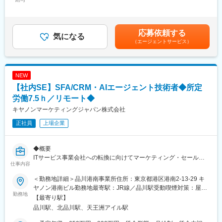
まらず、グローバルに展開している拠点に基幹システムを導入・
260,000円～410,000円＜昇給有無＞有＜残業手当＞有＜給与補足
統合を図り、グループ全体としての全体最適を図り業務効率化を
＞※年齢と経験に基づき決定します（応相談）。■昇給：年1回（4
＜詳細＞
推進していただけるチャンスのある環境です。
月）■賞与：年2回（7月・12月）賃金はあくまでも目安の金額で
◎システム開発工程の各フェーズ(要件定義~外部設計～詳細設計
また、業容拡大によりマネジメント人材のニーズが増しており、
あり、選考を通じて上下する可能性があります。月給(月額)は固定
応募依頼する
～製造～テスト)、および導入作業
気になる
国内組織のマネジメントや海外現地法人のIT部門トップなど責任
手当を含めた表記です。
（エージェントサービス）
◎最新のクラウド技術やAI技術を使ったシステム刷新
ある立場に就いていただける可能性の大きなポジションです。
◎既存システムの維持管理（ディリー処理の監視、不具合対応）
変更の範囲：会社の定める業務
＜技術スタック＞
NEW
◎言語：C言語、Java、VB
【社内SE】SFA/CRM・AIエージェント技術者◆所定
◎DB：Oracle
労働7.5ｈ／リモート◆
Scrumフレークワークで仕事をしています。チームとして1週間で
キヤノンマーケティングジャパン株式会社
こなすタスクを決め、各メンバーが各タスクを受け持ち完了さ
正社員
上場企業
せ、出来上がった成果物をユーザーにレビューして頂く、という
サイクルを回しています。
工程ごとに担当を決めているわけではないため、各メンバーが
◆概要
様々な工程を担当し、それぞれが協力し合って成果物の完成を目
ITサービス事業会社への転換に向けてマーケティング・セール
指しています。
仕事内容
ス・アフター迄のプロセス改革とSFA（Salesforce）、CRM、プ
ロセスデータ等を活用した、顧客接点領域の「デジタル変革
■柔軟な働き方：
＜勤務地詳細＞品川港南事業所住所：東京都港区港南2-13-29 キ
（DX）」を進めています。
リモートワーク中心にSCRUMチームを構成し、チームで目標を
ヤノン港南ビル勤務地最寄駅：JR線／品川駅受動喫煙対策：屋内
特にSFA/CRM（Salesforce/Agentforce）を活用したフロントオフ
勤務地
持って、心理的安全性を保ち、小さな単位で素早くリリースしフ
全面禁煙変更の範囲：会社の定める事業所（リモートワーク含
【最寄り駅】
ィス領域、これを支える支援業務領域（MS Copilot）にて、ベン
ィードバックをもらう仕事の仕方を推進しています。また、スー
む）
品川駅、北品川駅、天王洲アイル駅
ダーが標準提供する基盤を活用した、SFA、生成AI等のアジャイ
パーフレックス制度を導入しており、コアタイムのない柔軟な勤
ル内製開発・業務適用を進めており、これをリードいただける技
務体系で、ワークライフバランスを大切にしながら働くことがで