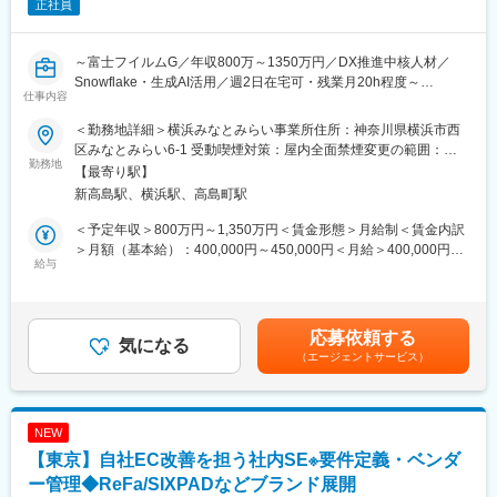
正社員
育成していきたいと考えており、研修制度や資格取得支援制度の
充実にも注力しております。
～富士フイルムG／年収800万～1350万円／DX推進中核人材／
■製造製品（一部）：
Snowflake・生成AI活用／週2日在宅可・残業月20h程度～
-建材事業部-
仕事内容
ルーフドレン・ステンレスグレーチング・玄関マット・ピット金
■募集概要：
物・消火器ボックス・FRPグレーチング・エキスパンションジョ
＜勤務地詳細＞横浜みなとみらい事業所住所：神奈川県横浜市西
グローバルサプライチェーンマネジメント（GSCM）部にて、部
イント・フロアーハッチ・マンホールカバー・バルブボックス・
区みなとみらい6-1 受動喫煙対策：屋内全面禁煙変更の範囲：会
内で管轄となる需給関連システム及び紐づくデータ基盤構築業
勤務地
鋳鉄製格子蓋・排水トラップ・排水金具・グリーストラップ
社の定める事業所
【最寄り駅】
務、DX推進業務に従事頂きます。
下水道用鉄蓋・化粧鉄蓋・カラー舗装用溝蓋・スチールグレーチ
新高島駅、横浜駅、高島町駅
ング・ダクタイルグレーチング・天然石充填グレーチング・車止
■業務詳細：
め・ツリーフレンド
＜予定年収＞800万円～1,350万円＜賃金形態＞月給制＜賃金内訳
今回配属のチームでは以下のような業務に対応しており、候補者
-フード機器-
＞月額（基本給）：400,000円～450,000円＜月給＞400,000円～
のご経験・ご志向に合わせて業務設定致します。
給与
かき氷機・アイスクラッシャー・フードスライサー・フードカッ
450,000円＜昇給有無＞有＜残業手当＞有＜給与補足＞※年収は、
・職務詳細給関連システムの企画立案・改善推進、運用保守
ター・ベーカリーオーブン・焼き物器・IH電磁調理器・タオルウ
当社規定により、経験・スキル等を考慮した上で決定致します。■
－同部内で稼働する複数の需給関連システムの統廃合を含めた企
ォーマー・鉄鍋・やまがなべ・スキヤキ鍋・ステーキ皿
昇給：年1回■賞与：年2回（7月、12月）賃金はあくまでも目安の
画立案・実行
金額であり、選考を通じて上下する可能性があります。月給(月額)
応募依頼する
－社内関係部門（情報システム部門及び事業部門）と連携
気になる
変更の範囲：会社の定める業務
は固定手当を含めた表記です。
（エージェントサービス）
－対応システムの運用保守 他
・データ基盤構築・AI活用等の視点を織り込んだ次世代サプライ
チェーン構築に向けた施策・実行
－データ基盤の構築・運用/最適化（クラウドサービス：
NEW
Snowflake/Anaplan他）
【東京】自社EC改善を担う社内SE※要件定義・ベンダ
－Power Platformを活用したデータ可視化
・DXスキルの社内展開、内製化に伴う人材育成推進
ー管理◆ReFa/SIXPADなどブランド展開