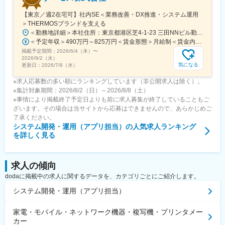
【東京／週2在宅可】社内SE＜業務改善・DX推進・システム運用
＞THERMOSブランドを支える
＜勤務地詳細＞本社住所：東京都港区芝4-1-23 三田NNビル勤務地最寄駅：都営三田線／三田駅受動喫煙対策：屋内全面禁煙変更の範囲：会社の定める事業所（リモートワーク含む）
＜予定年収＞490万円～825万円＜賃金形態＞月給制＜賃金内訳＞月額（基本給）：274,000円～453,500円＜月給＞274,000円～453,500円＜昇給有無＞有＜残業手当＞有＜給与補足＞※給与詳細は経験やスキルを考慮し、当社規定により決定します。■昇給：年1回■賞与：年2回賃金はあくまでも目安の金額であり、選考を通じて上下する可能性があります。月給(月額)は固定手当を含めた表記です。
掲載予定期間：
2026/6/4（木）
〜
2026/9/2（水）
気になる
更新日：
2026/7/8（水）
※求人応募数の多い順にランキングしています（非公開求人は除く）。
※集計対象期間：2026/8/2（日）～2026/8/8（土）
※事情により掲載終了予定日よりも前に求人募集が終了していることもご
ざいます。その場合は当サイトから応募はできませんので、あらかじめご
了承ください。
システム開発・運用（アプリ担当）
の人気求人ランキング
を詳しく見る
求人の傾向
dodaに掲載中の求人に関するデータを、カテゴリごとにご紹介します。
システム開発・運用（アプリ担当）
家電・モバイル・ネットワーク機器・複写機・プリンタメー
カー