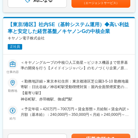
を通じて上下する可能性があります。月給(月額)は固定手当を含め
（エージェントサービス）
・各種社内システム運用管理（入退職者のアカウント作成・削
■ゆくゆくお任せする業務：
た表記です。
除、ファイルサーバアクセス権変更等）
＜メイン業務＞
・ERPのアップデート機能調査と開発
■１日のスケジュール例
半年に1度のアップデート情報を入手してアップデートの詳細を調
【東京/港区】社内SE（基幹システム運用）◆高い利益
8:30～8:40 メールチェック、業務予定確認
査します。
率と安定した経営基盤／キヤノンGの中核企業
8:40～9:30 本部朝会、課朝会参加
テスト環境で新機能を実際に使って詳細を把握し、必要な準備を
9:30～10:00 社内システムメンテナンス業務（サーバ稼働状況チ
キヤノン電子株式会社
洗い出してリリースを行います。
ェック等） ※自社IT環境把握のため
このフェーズでは新機能への探究心を発揮してください。
正社員
10:00～12:00 自社情報をもとにしたAIチャットツール開発
＜その他業務＞
12:00～12:45 休憩
・会議参加
12:45～15:00 業務部門と現状業務とその課題についてヒアリン
・仕様書の作成
＜キヤノングループの中核◎人工衛星～ビジネス機器まで世界基
グ打合せ15:00～15:10 休憩
・ERPアドオン機能の開発
準の開発を行う【メイドインジャパン】のモノづくり企業／原則
15:10～17:15 AI活用提案資料作成業務
仕事内容
転勤なし＞
※業務分析結果から導入すべきAIサービスの選定など
変更の範囲：会社の定める業務
＜勤務地詳細＞東京本社住所：東京都港区芝公園3-5-10 勤務地最
17:15 業務終了
■業務内容：
寄駅：日比谷線／神谷町駅受動喫煙対策：屋内全面禁煙変更の範
当社は、キヤノングループの中核企業として、人工衛星やビジネ
勤務地
囲：会社の定める事業所
■当社について
【最寄り駅】
ス機器などの「開発」「生産」「販売」を行うメーカーです。
温度、光、圧力など各種センサーの開発製造を手掛ける電子部品
神谷町駅、赤羽橋駅、御成門駅
同ポジションの方には、基幹システムの運用をお任せします。
メーカーです。
＜予定年収＞420万円～700万円＜賃金形態＞月給制＜賃金内訳＞
セラミックス技術を用いた"バルクセンサ"と、半導体技術を融合さ
■当社について：
月額（基本給）：240,000円～350,000円＜月給＞240,000円～
せた独創の"薄膜センサ"を応用し、新しいセンシングデバイスを開
・キヤノンという国内屈指の大企業における中核企業で、「精密
給与
350,000円＜昇給有無＞有＜残業手当＞有＜給与補足＞※経験・能
発し続けています。
加工・小型化・画像処理・光学・量産化技術」を武器に、宇宙事
力などを考慮の上、当社規定により決定します。■昇給：年1回
海外にも自社工場があり、売上の7割は海外で上げているグローバ
業や医療・環境・IT関連事業など幅広く展開。
（4月）■賞与：年2回（6月、12月）賃金はあくまでも目安の金額
ル企業です。医療、自動車、ＯＡ機器などで世界トップクラスの
・世界基準の製品開発を行い、世界シェアNo.1製品を多数保有。
であり、選考を通じて上下する可能性があります。月給(月額)は固
シェアを誇ります。