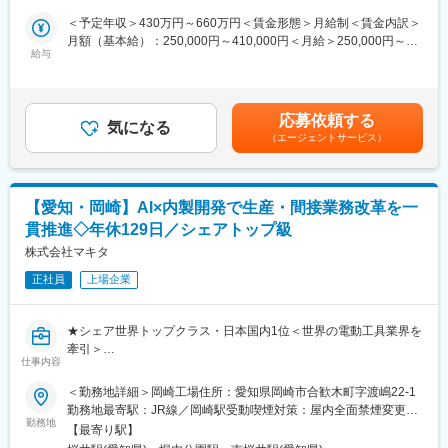
・欧米圏：富士フイルムホールディングスとして拠点のあるドイ
■主な業務
＜予定年収＞430万円～660万円＜賃金形態＞月給制＜賃金内訳＞
ツや米国
・Excel（VBA含む）を用いた資料作成
月額（基本給）：250,000円～410,000円＜月給＞250,000円～
・アジアパシフィック圏：当社の海外子会社
・現場改善のためのツール開発・評価
給与
410,000円＜昇給有無＞有＜残業手当＞有＜給与補足＞※ご経験な
・その他部門：代理店ビジネスの拡販に関連する海外事業部等
・工程管理のシステム化提案、開発・評価
どを基に決定いたします。■賞与：年2回（6、12月）※前年実績
・客先からの請求関連、システム関連問合せ、S/Wバージョンア
3.5ヶ月分／年■昇給：年1回（4月）賃金はあくまでも目安の金額
■募集背景：
ップ対応
であり、選考を通じて上下する可能性があります。月給(月額)は固
中期方針「VISION 2030」実現に向け、富士フイルムグループの
応募依頼する
・測定器管理、設置
気になる
定手当を含めた表記です。
未来を創る、ITプロジェクト推進メンバーを募集します。
（エージェントサービス）
Microsoft 365、Power Platform、AIなどの最新デジタル技術を活
■採用背景
用し、社内の業務や仕組みを大きく変える取り組みを進めていま
当社は、業価値の持続的向上を目指し、後継者の採用および育成
す。
を積極的に推し進めております。今回の採用は、当社社員の技術
【愛知・岡崎】AI×内製開発で生産・間接業務改革を一
力やノウハウを吸収し、次世代を担っていただける方を募集する
■富士フイルムホールディングス株式会社（出向先）：
貫推進◇年休129日／シェアトップ級
ことが背景になります。
「ヘルスケア」「マテリアルズ」「ビジネスイノベーション」
株式会社マキタ
「イメージング」の4つの事業領域において製品・サービスを提
■当社の特徴
供。
正社員
上場企業
（1） 社会インフラを支えるICTソリューション
情報通信システム・端末の2領域を中心に、防災行政無線、災害情
変更の範囲：会社の定める業務
報配信、監視カメラなど、社会に不可欠なインフラ整備を担って
★シェア世界トップクラス・日本国内1位＜世界の電動工具業界を
います。公共性が非常に高く、自治体・官公庁向けの案件が多数
牽引＞
を占める点が大きな特徴です。
仕事内容
★建築・園芸・清掃など多種多様な製品群でグローバル展開
（2） 三菱電機グループ
★年休129日／福利厚生充実・働き方◎
＜勤務地詳細＞岡崎工場住所：愛知県岡崎市合歓木町字渡嶋22-1
創業以来、三菱電機との強い関係を持ち、現在も三菱電機グルー
勤務地最寄駅：JR線／岡崎駅受動喫煙対策：屋内全面禁煙変更の
プとして安定した事業基盤を構築しています。
■業務概要
勤務地
範囲：会社の定める事業所
（3） 防災・減災分野への強みと積極的なDX推進
【最寄り駅】
生産現場および間接業務領域におけるAI活用と、AIを組み込んだ
防災アプリ、ハイブリッド無線、AI監視など、最新技術を取り入