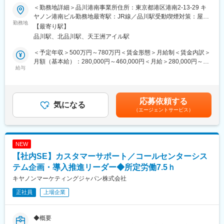
現在、基幹システムの刷新を進めており、これは従業員の生産性
・ITによる解決策を考え、テクノロジーの積極的な採用と推進
＜勤務地詳細＞品川港南事業所住所：東京都港区港南2-13-29 キ
向上とさらなる事業拡大に向けた重要なテーマです。このプロジ
ヤノン港南ビル勤務地最寄駅：JR線／品川駅受動喫煙対策：屋内
ェクトを牽引する次世代のリーダーや、基幹システム刷新の経験
勤務地
◆ご入社いただく方に実施いただきたい具体的業務
全面禁煙変更の範囲：会社の定める事業所（リモートワーク含
【最寄り駅】
を持ち、挑戦する意欲のある方を募集します。
下記を推進・実行するマネージャーをお願いします。
む）
品川駅、北品川駅、天王洲アイル駅
・開発推進チームのマネジメント
◆主な業務内容
・開発フェーズにおける基幹システム（受注・物流・購買・売掛
＜予定年収＞500万円～780万円＜賃金形態＞月給制＜賃金内訳＞
DX対応を支えるIT環境整備の一環として、基幹システム（受注・
領域）のプロジェクト推進
月額（基本給）：280,000円～460,000円＜月給＞280,000円～
物流・購買・売掛領域）のモダナイゼーションを進めています。
給与
・コンサル、ソリューションベンダー、SIer、システム会社のマ
460,000円＜昇給有無＞有＜残業手当＞有＜給与補足＞※経験・ス
当社は様々なビジネス類型があるが故にシステムが複雑化してお
ネジメント
キル・年齢等を考慮の上、当社規定により決定します。■業績昇
り、これから、多様な視座・視点でビジネスプロセスを見つめ直
・ビジネスプロセスを事業部と共に検討し、重点課題の抽出/解決
給：年1回（4月）■賞与：年2回（6月・12月）賃金はあくまでも
し、プロセスのシンプル化・標準化・共通化に取り組み、2027年
施策検討
目安の金額であり、選考を通じて上下する可能性があります。月
応募依頼する
のシステムカットオーバーに向けて、システム開発に着手してい
気になる
・ITによる解決策を考え、テクノロジーの積極的な採用と推進
給(月額)は固定手当を含めた表記です。
（エージェントサービス）
ます。
この取り組みに参画するには、世の中のパッケージ（SAP/BTPな
ど）に関する知識や知見が必要となるため、この取り組みを共に
変更の範囲：会社の定める業務
実践できる経験と即戦力のあるITリーダー、または基幹システム
NEW
刷新の経験者およびチャレンジする意欲のある方を求めていま
【社内SE】カスタマーサポート／コールセンターシス
す。
テム企画・導入推進リーダー◆所定労働7.5ｈ
【具体的な業務（ミッション）】
キヤノンマーケティングジャパン株式会社
・開発フェーズにおける基幹システム（受注・物流・購買・売掛
正社員
上場企業
領域）のプロジェクト推進
・コンサル、ソリューションベンダー、SIer、システム会社のマ
ネジメント
◆概要
・ビジネスプロセスを事業部と共に検討し、重点課題の抽出・解