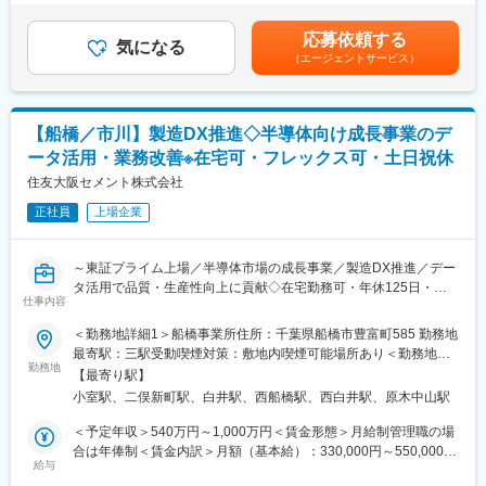
年1回■賞与：年2回（6、12月）※部門と個人の業績が連動／反映
変更の範囲：会社の定める業務
■リードしていただく業務
賃金はあくまでも目安の金額であり、選考を通じて上下する可能
応募依頼する
・システム企画・変革提案・要件定義・システム開発・保守
気になる
性があります。月給(月額)は固定手当を含めた表記です。
（エージェントサービス）
・チームメンバーの育成
■担当頂くプロジェクト（例）
・SAP導入プロジェクト
【船橋／市川】製造DX推進◇半導体向け成長事業のデ
・業務プロセスの改善提案や業務システムの再構築（モダナイゼ
ータ活用・業務改善※在宅可・フレックス可・土日祝休
ーション）
住友大阪セメント株式会社
■募集背景：
正社員
上場企業
・シャープはモノづくりとデジタル化を融合した新しいビジネス
モデルへの変革を推し進めており、なかでも当部門（ITソリュー
ション推進部）では次世代ITシステムの企画、導入、業務改革支
～東証プライム上場／半導体市場の成長事業／製造DX推進／デー
援、運用・保守サービスを提供しています。
タ活用で品質・生産性向上に貢献◇在宅勤務可・年休125日・フ
20代・30代の若いメンバーが中心となって新しい技術ソリューシ
仕事内容
レックス制度あり～
ョンの検証、企画の構想、アーキテクチャの設計、システムの導
■求人概要：
＜勤務地詳細1＞船橋事業所住所：千葉県船橋市豊富町585 勤務地
入などを行い、次の10年を支えるITサービスの実現に日々取り組
生産技術部門におけるDX推進・データ活用業務を担当いただきま
最寄駅：三駅受動喫煙対策：敷地内喫煙可能場所あり＜勤務地詳
んでいます。
す。品質および工程データの管理・分析、業務効率化に向けた各
勤務地
細2＞市川事業所住所：千葉県市川市二俣新町22-1 勤務地最寄
現在、SE組織の大幅な強化を進めており、ITエンジニア、プロジ
【最寄り駅】
種ツール・システムの導入・改善、情報インフラの整備などを通
駅：京葉線線／二俣新町駅受動喫煙対策：敷地内喫煙可能場所あ
ェクトマネージャーの積極採用を進めています。
小室駅、二俣新町駅、白井駅、西船橋駅、西白井駅、原木中山駅
じて、製造現場の課題解決を推進していただきます。また、現場
り変更の範囲：会社の定める事業所
部門や関係部署と連携しながら、データの可視化・活用環境の整
＜予定年収＞540万円～1,000万円＜賃金形態＞月給制管理職の場
■当社について：
備や業務の標準化・効率化を担うとともに、一部領域では企画・
合は年俸制＜賃金内訳＞月額（基本給）：330,000円～550,000円
・最終利益は、大幅な増益となり、営業利益は大きく改善し、
改善にも主体的に関与いただきます。
給与
＜月給＞330,000円～550,000円＜昇給有無＞有＜残業手当＞有＜
2022年以降の黒字転化をしております。