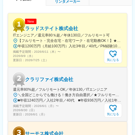
リンタメーカー
・要件定義～設計～開発～テスト～導入～運用まで一連の工程を
担当
・Power PlatformとAIを組み合わせた高速開発・業務改善
・RAG、LLM推論、Azure AI Servicesを組み込んだアプリ／Bot開
New
発
ラッドステイト株式会社
ITエンジニア／還元率80％超／年休130日／フルリモート可
（3） 生産現場DXとの連携
【フルリモート・完全在宅・在宅ワーク・在宅勤務OK！】★希望のない転勤はなし★プライベートを大切にした働き方を実現！★東京・大阪・名古屋・北海道・福岡など全国の希望の勤務地で希望の働き方ができます！★入社後に本人希望で上京や地方への引っ越しした方も複数名いて、その人に合った働き方を実現！★U・Iターン歓迎★受動喫煙対策：あり（全拠点）【勤務地詳細】■本社：品川駅直結 東京都港区港南2-16-1 品川イーストワンタワー7F■札幌：大通駅直結 北海道札幌市中央区大通西1-14-2 桂和大通ビル50 9F■名古屋：栄駅より徒歩5分 愛知県名古屋市中区栄3-15-33 栄ガスビル13F■大阪：南海なんば駅直結 大阪府大阪市浪速区難波中2-10-70 なんばパークスタワー19F■福岡：博多駅より徒歩2分 福岡県福岡市博多区博多駅前3-4-25 アクロスキューブ博多駅前
・生産管理・製造・物流領域におけるAI活用テーマ創出
年収1200万円（月給100万円）入社3年目／40代／PM経験10年 年収930万円／（月給77万円）入社2年目／30代／PM経験6年
・現場と協働したAIサービスの設計・展開
掲載予定期間：
・海外拠点を含むグローバル生産におけるAI活用支援
2026/6/11（木）
〜
2026/9/9（水）
（画像AIによる作業分析、需要予測、在庫最適化、異常検知な
気になる
更新日：
2026/7/25（土）
ど）
■職務の特徴
クラリファイ株式会社
・「考えるだけ」「作るだけ」ではなく、成果が現場で使われる
まで関われる
還元率80%超／フルリモートOK／年休130／ITエンジニア
・AI・内製開発・業務改革を実務で横断的に経験できる
＼全国どこからでも働ける！働き方自由選択／★フルリモート／在宅ワークOK◎★勤務地は希望を考慮し決定！★転居を伴う転勤なし★東京・大阪・名古屋・北海道・福岡など、全国の希望勤務地で勤務可能！★上京・地方移住など、ライフスタイルに合わせた働き方も実現できます！★U/Iターン歓迎！★自動車通勤可能（規定あり）【本社】東京都港区港南1-9-36 アレア品川13F【大阪支社】大阪府大阪市北区梅田1-12-12 東京建物梅田ビル12F【名古屋支社】愛知県名古屋市西区名駅1-1-17 名駅ダイヤメイテツビル11F【福岡支社】福岡県福岡市博多区博多駅前2-1-1 福岡朝日ビル1F【北海道支社】北海道札幌市中央区南2条西10-1000-24 TAKETOビル
■年収1240万円／入社2年目／40代 ■年収936万円／入社1年目／30代
■事業の特徴
掲載予定期間：
当社はIT・DXについても全社的な推進意欲が高く、AIや内製開発
2026/6/1（月）
〜
2026/8/30（日）
を「試す」段階から「使いこなす」段階へと移行しています。
気になる
更新日：
2026/6/1（月）
変更の範囲：会社の定める業務
サーモス株式会社