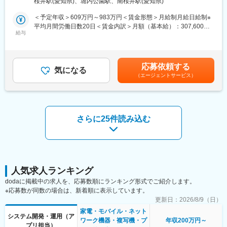
桜井駅(愛知県)、堀内公園駅、南桜井駅(愛知県)
内製システム開発の両面から、業務改革を推進していただきま
れた防災DXソリューションを展開し、自治体の業務効率化や市民
す。
＜予定年収＞609万円～983万円＜賃金形態＞月給制月給日給制※
の安心・安全を支えています。
平均月間労働日数20日＜賃金内訳＞月額（基本給）：307,600円
（4） グループ全体でのワンストップ体制
現場に足を運び、業務部門と一体となって課題を抽出し、AI活用
給与
～462,400円＜月給＞307,600円～462,400円＜昇給有無＞有＜残
西菱電機フィールディングや西菱電機エンジニアリングなどのグ
テーマの企画・PoC・システム化・展開までを一気通貫で担当し
業手当＞有＜給与補足＞※能力、経験、年齢等を考慮の上、当社規
ループ会社とともに、設計・構築・保守まで一貫対応できる体制
ます。
程にて決定※上記年収は25年度賞与実績5.9ヶ月/年を含む■昇給：
を構築しています。
年1回（4月）■賞与：年2回（6月、12月）25年度賞与実績5.9ヶ月
これにより、顧客からの信頼性向上と安定した収益構造を実現し
応募依頼する
また、社員がAIを日常的に使いこなせる環境づくりとして、部門
気になる
賃金はあくまでも目安の金額であり、選考を通じて上下する可能
ています。
（エージェントサービス）
横断のAI活用施策（教育・ガイドライン・利用拡大施策）の推進
性があります。月給(月額)は固定手当を含めた表記です。
にも関わっていただきます。
変更の範囲：当社業務全般
■具体的な業務内容
（1） AI活用施策の企画・推進
さらに25件読み込む
・生成AI／RAG／AI自動化を活用した業務改善テーマの企画・
PoC推進
・M365（Copilot、Power Apps／Automate、Teams連携等）を中
心としたAI活用の展開
・Azure OpenAI Service、Azure AI Search、AutoML等を用いた
ユースケース創出
人気求人ランキング
・社内AIガイドライン作成、プロンプト標準化、セキュリティ整
dodaに掲載中の求人を、応募数順にランキング形式でご紹介します。
備
※応募数が同数の場合は、新着順に表示しています。
・社員向けAI活用研修・ワークショップの企画運営
更新日：
2026/8/9（日）
家電・モバイル・ネット
（2） AIを活用した内製開発
システム開発・運用（ア
ワーク機器・複写機・プ
年収200万円～
・C#、Python、GitHub Copilotを用いた業務システムの内製開発
プリ担当）