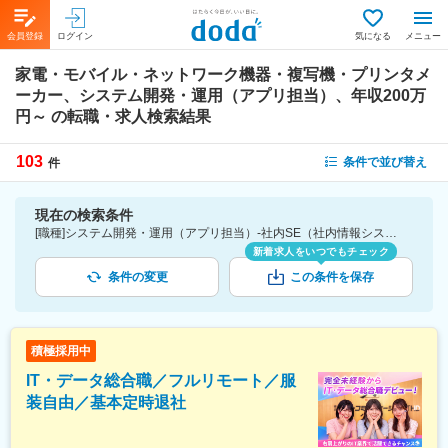
会員登録
ログイン
気になる
メニュー
家電・モバイル・ネットワーク機器・複写機・プリンタメ
ーカー、システム開発・運用（アプリ担当）、年収200万
円～
の転職・求人検索結果
103
条件で並び替え
件
現在の検索条件
[職種]システム開発・運用（アプリ担当）-社内SE（社内情報システム） [業種]家電・モバイル・ネットワーク機器・複写機・プリンタメーカー-メーカー（機械・電気）業界 [年収]200万円～
新着求人をいつでもチェック
条件の変更
この条件を保存
積極採用中
IT・データ総合職／フルリモート／服
装自由／基本定時退社