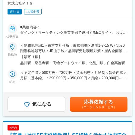
株式会社ＭＴＧ
■配属部門のミッション：
正社員
上場企業
「安定供給・コスト最適化・環境対応を両立した全社サプライチ
ェーンを構築し、顧客満足度と競争優位性を高める」
■業務内容：
■魅力・キャリアステップ：
ダイレクトマーケティング事業本部で運用するECサイト、および
・入社後は部内システム及びDX施策の中核メンバーとして実務を
仕事内容
出店モール、関連システムの運用・保守や改修案件の推進をお願
担って頂き、3～5年後にはシステム管理・改善、DX推進、エージ
いします。運用・保守だけでなく、事業価値を生むための提案業
ェントAI活用を主導する立場として部内を牽引する存在となる事
＜勤務地詳細1＞東京支社住所：東京都港区港南1-8-15 Wビル20
務も担当いただきます。
を期待しています。
階勤務地最寄駅：JR山手線／品川駅受動喫煙対策：屋内全面禁煙
勤務地
・内製化推進や人材育成を担う管理職、部門全体・全社のデジタ
＜勤務地詳細2＞高輪営業所住所：東京都港区三田3丁目9-11 日本
【最寄り駅】
■具体的な仕事内容：
ル活用力向上に貢献する専門職等、多数のキャリアパスがありま
生命三田ビル３F勤務地最寄駅：JR線／高輪ゲートウェイ駅受動
品川駅、泉岳寺駅、高輪ゲートウェイ駅、北品川駅、白金高輪駅
（1）ECサイト、出店モール、関連システムの運用・保守
す。
喫煙対策：屋内全面禁煙
・定常運用（受注、決済状況の監視、問合せ対応など）
＜予定年収＞500万円～720万円＜賃金形態＞月給制＜賃金内訳＞
・ECサイトの安定稼働の維持（パフォーマンス監視、ログ確認）
■配属組織：
月額（基本給）：290,000円～350,000円＜月給＞290,000円～
・障害発生時の調査・切り分け、ベンダー連携、復旧支援
給与
グループ全体で30名程の組織となり、チームはマネジメント含め
350,000円＜昇給有無＞有＜残業手当＞有＜給与補足＞※経験・能
・運用手順書や監視項目の整備
8名で構成。システム及びDX推進業務を担うチームに所属。
力などを考慮し、当社規定により決定します。※別途、エリア手
・運用業務の効率化
当、家族手当（規定に準ずる）、単身赴任手当（規定に準ずる）
（2）EC環境の改善提案・推進
■当社の特徴・魅力：
などを支給します。■昇給：年2回（初回は入社1年後、2回目以降
応募依頼する
・事業部の課題発見（調査やヒアリング）
気になる
・複合機メーカーではなく、DX化を起点としてビジネス・オフィ
は1月と7月）■賞与：年2回（6月、12月）賃金はあくまでも目安
（エージェントサービス）
・課題整理、改善提案
スソリューション企業
の金額であり、選考を通じて上下する可能性があります。月給(月
・要件定義・仕様調整
・開発の内製化が強み。ほぼ自社完結の開発スタイルで高い付加
額)は固定手当を含めた表記です。
・ベンダーとの調整（見積～開発～受入）
価値と高品質な製品を提供。
・リリース計画・テスト計画の策定
・全社平均残業23.3時間、有給休暇取得平均14.1日、離職率1.6％
NEW
（3）新規ツールや技術のPoC（小規模実証）企画・実行
と長く働きやすい環境