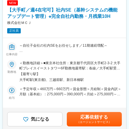
しています。
NEW
ソフトウェア購入、ライセンス管理・ガバナンス遵守
【大手町／週4在宅可】社内SE（基幹システムの機能
2. ヘルプデスク機能の構築・マネジメント
アップデート管理）※完全自社内勤務・月残業10H
部内ヘルプデスク業務の運用設計、および派遣社員のマネジメン
株式会社ＭＣＪ
ト
正社員
部内標準PC・周辺機器のスペック精査、キッティングプロセス構
築
部内向けIT利用マニュアルの整備、およびリテラシー向上支援
～自社子会社の社内SEをお任せします／11期連続増配～
3. 部内管理・ＩＴ予算管理
仕事内容
●売上高17倍成長の安定性
インフラおよびITツールに係る年間予算の策定、購買管理、実行
●週４リモート／残業10H程度と非常に働きやすい環境です。
管理
＜勤務地詳細＞■東京本社住所：東京都千代田区大手町2-3-2 大手
●ERP（Microsoft Dynamics 365）のアップデート管理をお任せし
インフラに関連する備品・物品の調達管理、および部内運営サポ
町プレイスイーストタワー6F勤務地最寄駅：各線／大手町駅受動
ます。
勤務地
ート業務
喫煙対策：屋内全面禁煙変更の範囲：会社の定める事業所（リモ
【最寄り駅】
●ゆくゆくはアップデート管理のスペシャリスト・開発業務まで幅
ートワーク含む）
大手町駅(東京都)、三越前駅、新日本橋駅
を広げていただけます。
■同社の特徴・魅力
＜社風＞
＜予定年収＞460万円～660万円＜賃金形態＞月給制＜賃金内訳＞
■業務内容：
「付加価値創造への挑戦」を掲げ、顧客やその先のユーザーに満
月額（基本給）：275,000円～390,000円＜月給＞275,000円～
株式会社ＭＣＪのシステム開発室にて、グループ会社であるマウ
給与
足いただけるような製品づくりに試行錯誤しています。年次や部
390,000円＜昇給有無＞有＜残業手当＞有＜給与補足＞■賞与：年
スコンピューターの
署の垣根はなく自由に意見だしを出来ることも特徴。トップの意
2回（昨年実績4ヶ月分）賃金はあくまでも目安の金額であり、選
基幹システムの機能強化・アップデート管理をお任せします。
向で社員自身の挑戦も後押しする社風です。一方、年間休日125
考を通じて上下する可能性があります。月給(月額)は固定手当を含
日・土日祝休み／クラブ活動／社員旅行等の福利厚生も充実して
めた表記です。
応募依頼する
■業務詳細：
気になる
おり、メリハリをつけて就業できる環境を整えています。
（エージェントサービス）
基幹システムであるERPは定期的に新機能のアップデートが発表
されるため、