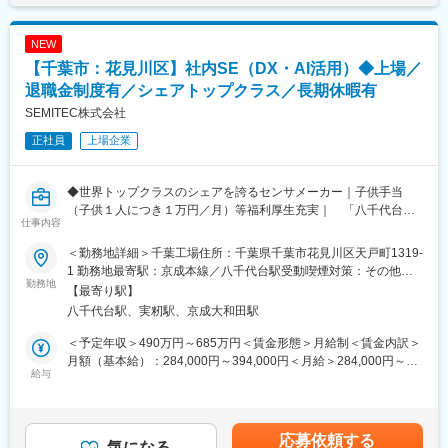
変更の範囲：会社の定める業務
どんなアップデートがあるかを調査し、既存機能が正常に動き、
新機能を利用開始できるよう技術的準備を行って頂きます。
NEW
将来はマウスコンピューターの仕事を知り、現状の問題と目標を
【千葉市：花見川区】社内SE（DX・AI活用）◆上場／
踏まえて新機能の提案で業務改善を行ったり、
アドオンする独自機能の開発でも活躍してくことを期待します。
退職金制度有／シェアトップクラス／長期休暇有
※対象システム：Microsoft Dynamics 365
SEMITEC株式会社
正社員
上場企業
■組織構成：
システム開発室（社員21名、外部メンバー10名程度）にて構成さ
れております。
◆世界トップクラスのシェアを誇るセンサメーカー｜子供手当
（1）アプリ開発グループ（10名程度）
（子供１人につき１万円／月）等福利厚生充実｜ 「八千代台
（2）インフラチーム
仕事内容
駅」～バス10分程度・無料送迎バスあり・マイカー通勤OK（駐車
（3）DXチーム
場あり）◆
今回は（1）のアプリ開発グループに配属予定です。
＜勤務地詳細＞千葉工場住所：千葉県千葉市花見川区天戸町1319-
年齢構成は20代後半から50代まで幅広く、中途採用メンバーで構
1 勤務地最寄駅：京成本線／八千代台駅受動喫煙対策：その他
■業務内容
勤務地
成されています。
（敷地内一部喫煙スペース有）変更の範囲：会社の定める事業所
【最寄り駅】
＞メイン業務
社内コミュニケーションはTeamsを活用しリモートでも質問しや
八千代台駅、実籾駅、京成大和田駅
・グループ全社でのAI活用について企画立案から運用まで全般
すい環境です。
（導入済みAIチャットツールの活用方法立案等）
＜予定年収＞490万円～685万円＜賃金形態＞月給制＜賃金内訳＞
・グループ内の業務プロセス分析とAI活用による業務改善提案
■ご入社後の教育体制：
月額（基本給）：284,000円～394,000円＜月給＞284,000円～
（業務改善につながるAIサービス選定、導入等）
給与
オリエンテーション後、先輩社員１名が教育担当としてサポート
394,000円＜昇給有無＞有＜残業手当＞有＜給与補足＞■前職の給
につき、システム環境の構築の実施、
与や能力･経験を踏まえて決定します。■上記金額には賞与４か月
＞入社当初自社環境把握のための業務
システム資料の読み込み、システムアップデートのサイクルを理
分を含んでいます。■残業代は実施分全額支給致します。 ※残業
・PC、サーバ、ネットワーク関連運用管理（PCセットアップ、
解いただきます。
平均15～20ｈ程度／月賃金はあくまでも目安の金額であり、選考
応募依頼する
サーバ稼働状況チェック、ネットワーク機器入替等）
気になる