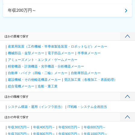
年収200万円～
ほかの業種で探す
産業用装置（工作機械・半導体製造装置・ロボットなど）メーカー
機械部品・金型メーカー
電子部品メーカー
半導体メーカー
アミューズメント・エンタメ・ゲームメーカー
精密機器・計測機器・光学機器・分析機器メーカー
自動車・バイク（四輪・二輪）メーカー
自動車部品メーカー
建設機械・その他輸送機器メーカー
受託加工業（各種加工・表面処理）
総合電機メーカー
造船・重工業
ほかの職種で探す
システム構築・運用（インフラ担当）
IT戦略・システム企画担当
ほかの年収で探す
年収300万円～
年収400万円～
年収500万円～
年収600万円～
年収700万円～
年収800万円～
年収900万円～
年収1000万円～