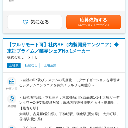
■仕事内容
給与
85,000円～120,000円（固定残業時間40時間0分/月）超過した時
■開発環境：
・社内SEとしてインフラ関係（ヘルプデスク対応含む）とアプリ
間外労働の残業手当は追加支給＜月額＞105,833円～157,500円
使用言語：Python、PHP、VBA 等
関係の業務を担当して頂きます。外注先との要件定義や社内シス
（12分割）（一律手当を含む）＜昇給有無＞有＜残業手当＞有＜
その他の開発環境：RPA、ローコード開発（キントーン）
テムの改善に関して経営陣に提案をするなど、上流工程から携わ
給与補足＞■昇給：有 （年1回の評価に準じる）■決算賞与あり※本
※上記の言語の経験がない方でも、バックエンド開発の経験がある
応募依頼する
ることもできます。
気になる
採用後1年経過後より対象賃金はあくまでも目安の金額であり、選
方は言語問わず歓迎
（エージェントサービス）
・情報セキュリティの強化、データ活用環境の構築、業務改革を
考を通じて上下する可能性があります。月給(月額)は固定手当を含
伴うDXの推進、運用管理体制の強化、ITリテラシー教育の推進等
めた表記です。
■組織構成
30代～40代の社員が在籍
■業務詳細
※中途入社者もおり、中途社員も馴染みやすい環境です。問題が発
【フルリモート可】社内SE（内製開発エンジニア）◆
・基幹システムの運用、保守／情報セキュリティ対策の推進
生した際にはチーム一丸となり協力して解決する風土がありま
東証プライム／業界シェアNo.1メーカー
・業務改善提案とそれに伴うシステム対応パソコン入替に伴う各
す。
種設定
株式会社ＬＩＸＩＬ
・ネットワークインフラ改善
変更の範囲：会社の定める業務
正社員
転勤なし
上場企業
・次期基幹システムの構想作成
業務改善、セキュリティ対策という2つの業務が主ですが、ネット
～自社のDX及びシステムの高度化・モダナイゼーションを牽引す
ワークに接続している全ての機器に関する業務を担当頂きます
るシステムエンジニアを募集！フルリモ可能◎～
※適性・経験に合わせて、業務をお任せしますのでご安心くださ
仕事内容
い。
■業務内容：
＜勤務地詳細1＞本社住所：東京都品川区西品川1-1-1 大崎ガーデ
ご経験や適性、志向性に応じて、以下のいずれかのシステム開
ンタワー24F受動喫煙対策：敷地内喫煙可能場所あり＜勤務地詳
■開発環境について
発・運用・保守、およびモダナイゼーション業務へアサインされ
勤務地
細2＞知多工場住所：愛知県知多市北浜町25-7 勤務地最寄駅：名
OS：Windows
【最寄り駅】
ます。どのポジションも「作って終わり」ではなく、アジャイル
鉄空港線／古見駅受動喫煙対策：屋内全面禁煙変更の範囲：会社
言語：VB.net／DB:Oracle／SQLServer
大崎駅、古見駅(愛知県)、下神明駅、朝倉駅(愛知県)、大井町駅、
（スクラム）フレームワークを活用し、ビジネスの現場の声を聴
の定める事業所（リモートワーク含む）
長浦駅(愛知県)
きながら、生成AIやテスト自動化などの最新技術を用いてシステ
■働く社員のために
ムを改善し続けていく、非常にやりがいの大きなフェーズです。※