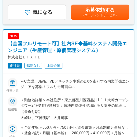
ご愛用いただいています。
は、年齢、経験を考慮の上、決定します。■昇給：年1回（4月）■
■使用ツール：
LIXILは、今後も生活者視点に立ち、考え抜いた、意味のある製品
賞与：年2回（6月、12月）賃金はあくまでも目安の金額であり、
応募依頼する
・ＯＳ：ＵＮＩＸ、Windows,Linux
気になる
デザインにこだわり、世界中のあらゆる人びとのより豊かで快適
選考を通じて上下する可能性があります。月給(月額)は固定手当を
（エージェントサービス）
・ＤＢ：Oracle,SQL Server
な住まいと暮らしの実現に向けて、さらなる可能性を追求し、責
含めた表記です。
・言語：Java,Java Script,C#,COBOL,PL/SQL
任ある事業成長を推進してまいります。
(必ずしも固定ではありません）
変更の範囲：会社の定める業務
NEW
■ポジション・立場：
【全国フルリモート可】社内SE◆基幹システム開発エ
ダイキン情報システム株式会社にて出向での業務となり、システ
ム開発のプロジェクトのメンバーまたはリーダーとしてプロジェ
ンジニア（生産管理・原価管理システム）
クトを推進していただきます。
株式会社ＬＩＸＩＬ
※ダイキン情報システム株式会社は、ダイキン工業の社内SEを担
正社員
転勤なし
上場企業
う組織であり、ダイキン工業本体と給与条件等差はございませ
ん。
ダイキン工業側には、IT戦略や企画を行うIT推進部という組織もご
～C言語、Java、VB／キッチン事業のDXを牽引する内製開発エン
ざいますが、実際、ダイキン工業とダイキン情報システム間では
ジニアを募集！フルリモ可能◎～
適性や素養をみて都度ローテションを行っており、IT推進部のメ
仕事内容
ンバーの大多数が、過去ダイキン情報システムでの業務経験がご
LIXILの主力製品であるキッチンの製造現場を支える基幹システム
ざいます。
＜勤務地詳細＞本社住所：東京都品川区西品川1-1-1 大崎ガーデン
（生産管理/原価管理）エンジニアとして、現行システムの開発・
タワー24F受動喫煙対策：敷地内喫煙可能場所あり変更の範囲：
運用・保守から、次世代システムへの全面的な移行とシステム刷
勤務地
■仕事のやりがい：
会社の定める事業所（リモートワーク含む）
【最寄り駅】
新活動まで幅広く活躍いただける方を募集中！
ダイキン工業は提携やM&Aなどスピーディー、かつ大胆なグロー
大崎駅、下神明駅、大井町駅
バル展開が功を奏し、2006年度9121億円の売上は2024年度4兆
■業務内容：
7,523億円と急成長を継続しており、今後も海外拠点拡充や
＜予定年収＞550万円～750万円＜賃金形態＞月給制補足事項なし
入社後は、Japan SC DevOpsに所属し、以下業務を担当していた
M&A、グローバルでのビジネスプロセス改革など国内だけにとど
＜賃金内訳＞月額（基本給）：260,000円～410,000円＜月給＞
だきます。
給与