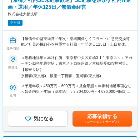
【京橋／社内SE未経験歓迎】SE経験を活かす社内IT企
・ツールや技術の検証
・本導入の企画、改善案の横展開
画・運用／年休125日／無借金経営
変更の範囲：会社の定める業務
株式会社大都技研
＜プロジェクト例＞
正社員
・下取り、延長保証サービス選択機能の追加
・新規決済方法追加
・モール連携システム導入
【無借金の堅実経営／年次・部署関係なくフラットに意見交換可
・セキュリティシステム導入
能／社員の挑戦心を尊重する社風／年間休日125日・土日祝休み
・ECカートシステムリプレイス
仕事内容
の良好な就業環境】
■目指す姿：
＜勤務地詳細＞本社住所：東京都中央区京橋3-1-1 東京スクエアガ
社内SE経験は不問。SIer・SES・インフラ運用などで培ったSE経
DM事業本部では、国内メーカーとして売上No1ECを目指してい
ーデン勤務地最寄駅：東京メトロ銀座線／京橋駅受動喫煙対策：
験を活かし、事業会社の社内IT企画・運用へキャリアチェンジで
勤務地
ます。
屋内全面禁煙変更の範囲：会社の定める事業所
【最寄り駅】
きます。
DMソリューション室では、本部のビジネスをシステム面で支える
京橋駅(東京都)、銀座一丁目駅、宝町駅(東京都)
ネットワーク・サーバ運用から業務改善、ITツール導入まで幅広
べく、IT技術を活用し、事業成長への貢献を通じて、いきいきと
く携わり、部門の生産性向上に貢献いただきます。
活躍するエンジニア集団を目指しています。
＜予定年収＞450万円～600万円＜賃金形態＞年俸制補足事項なし
＜賃金内訳＞年額（基本給）：2,704,000円～4,636,000円固定残
■業務内容（全て部内の対応）
給与
■当社について：
業手当/月：66,333円～113,666円（固定残業時間40時間0分/月）
1. 部内インフラおよびシステムの企画・運用・管理
「BEAUTY ENTERTAINMENT」をコンセプトに、既存の枠を超え
超過した時間外労働の残業手当は追加支給＜月額＞291,666円～
[インフラ]
た新しい美容習慣をお客様に提案するビューティーブランド
499,999円（12分割）（一律手当を含む）＜昇給有無＞有＜残業
社内ネットワーク、各種サーバー、開発PC等の設計・構築・運用
「ReFa」や、EMSを中心としたトレーニング・ブランド
手当＞有＜給与補足＞※前職を考慮し決定します。■給与改定：年
応募依頼する
維持
気になる
『SIXPAD（シックスパッド）』等、HEALTH・BEAUTY・
1回（7月）※目標設定に対して評価を行います。賃金はあくまで
（エージェントサービス）
[システム]
HYGIENE分野でお客様に感動を与え続ける画期的なブランドを
も目安の金額であり、選考を通じて上下する可能性があります。
部内の業務効率化のためのITツール・システム導入推進、運用改
次々と生み出し続け、国内外のEC市場、サロン市場、リテールス
月給(月額)は固定手当を含めた表記です。
善
トア市場と幅広いチャネルでそれぞれの商品・サービスをお届け
[ソフトウェア管理]