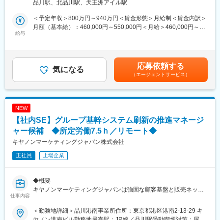
む）
品川駅、北品川駅、天王洲アイル駅
SFA（Salesforce）/生成AI（Agentforce、Copilot）領域の業務設
◆主な業務内容
計、内製開発を中心とした社内エンジニアを担当いただきます。
＜予定年収＞800万円～940万円＜賃金形態＞月給制＜賃金内訳＞
・システム運用統括組織の体制整備および運用実務の推進リーダ
その後、ご本人の意向、素養を踏まえ、ラインマネージャー（管
月額（基本給）：460,000円～550,000円＜月給＞460,000円～
ー
給与
理職）もしくは、ITエンジニア（専門職）として、デジタルを活
550,000円＜昇給有無＞有＜残業手当＞有＜給与補足＞※経験・ス
用した経営・事業改革、社内業務改革リーダー、本領域の高度専
キル・年齢等を考慮の上、当社規定により決定します。■業績昇
◆具体的な業務（ミッション）
門技術者などのキャリア形成が考えられます。
給：年1回（4月）■賞与：年2回（6月・12月）賃金はあくまでも
・オンプレからハイブリッドクラウドへの環境変化に伴うシステ
目安の金額であり、選考を通じて上下する可能性があります。月
応募依頼する
ム運用変革推進
気になる
◆出張有無
給(月額)は固定手当を含めた表記です。
（エージェントサービス）
・AIや自動化技術を活用した運用効率化、及び運用品質改善施策
不定期 国内・海外ともに有り（ビジネス環境の把握、先進の技
の推進
術、ノウハウ研究のため）
・システム導入における運用設計と関連するクラウドサービスの
技術調査および適用検討
◆休出有無
NEW
・社内システムユーザ部門、システム子会社、ベンダ間での調整
原則無し
【社内SE】グループ基幹システム刷新の推進マネージ
全般
・システム運用実務の統括
ャー候補 ◆所定労働7.5ｈ／リモート◆
キヤノンマーケティングジャパン株式会社
◆あなたに実施いただきたい具体的業務
変更の範囲：会社の定める業務
正社員
上場企業
下記を推進するリーダーをお願いします。
・IT運用の推進統括と業務改善/改革の企画推進
・ITシステムの運用設計と関連する新技術の調査および適用検討
◆概要
・OLA、SLAをはじめとするIT運用規定の整備と維持管理
キヤノンマーケティングジャパンは強固な顧客基盤と販売ネット
・社内ITユーザ部門、IT子会社、ITベンダー間でのIT運用に関連す
仕事内容
ワークをもとに、世界で幅広い事業を展開しています。
る調整全般
現在、基幹システムの刷新を進めており、これは従業員の生産性
・システム更新プロジェクトのPM
＜勤務地詳細＞品川港南事業所住所：東京都港区港南2-13-29 キ
向上とさらなる事業拡大に向けた重要なテーマです。
ヤノン港南ビル勤務地最寄駅：JR線／品川駅受動喫煙対策：屋内