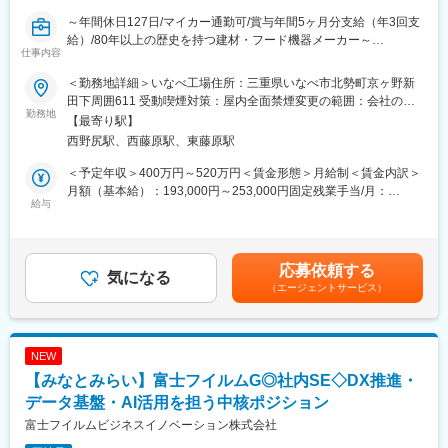
定（パッケージ・SaaSの利用を推奨）（システムアーキテクチャ
～年間休日127日/マイカー通勤可/賞与年間5ヶ月分支給（年3回支
ー、実現手段となるソリューションの評価・選定・導入）
給）/80年以上の歴史を持つ建材・フード機器メーカー～
対象：契約管理（契約、発注、請求）／コールセンター（CTI・
仕事内容
CRM・FAQ・電話・メール・デジタルチャネルなど）／フィール
マンホールをはじめとする鋳物製品と、建築／設備／土木／公園
ドサービス（サービスリクエスト・ディスパッチ・保守実績管理
＜勤務地詳細＞いなべ工場住所：三重県いなべ市北勢町京ヶ野新
用器材、製氷機をはじめとするフード機器の開発・設計・製造を
など）
田下周囲611 受動喫煙対策：屋内全面禁煙変更の範囲：会社の定
行う当社にて、社内SE業務をお願いします。
勤務地
・導入委託先であるソリューションベンダーのマネジメント
める事業所
【最寄り駅】
西野尻駅、西藤原駅、東藤原駅
■仕事内容：
◆ご入社いただく方に実施いただきたい具体的業務
社内SEとして下記の内容をお任せします。
キヤノン製品の保守契約管理、SaaS型サービス(従量課金)・継続
＜予定年収＞400万円～520万円＜賃金形態＞月給制＜賃金内訳＞
・業務システムの企画、導入、運用保守
契約型商材の管理、アフターサポート(フィールドサービス・コー
月額（基本給）：193,000円～253,000円固定残業手当/月：
・情報インフラの管理
給与
ルセンター)などの各領域において、ビジネスプロセスおよびシス
31,664円～41,508円（固定残業時間21時間0分/月）超過した時間
テムを刷新するプロジェクトに構想フェーズから参画し、システ
外労働の残業手当は追加支給＜月給＞224,664円～294,508円（一
■募集背景：
ムスコープ策定、導入製品(パッケージ・サービス)選定・評価、導
律手当を含む）＜昇給有無＞有＜残業手当＞有＜給与補足＞■昇
いなべ工場での新規部署設立のための採用です。
入計画立案・推進をしていただきたいです。
給：有・昇給金額／昇給率：1.00％～3.00％（前年度実績）■賞
応募依頼する
気になる
与：有・年3回（計5.0ヶ月分（前年度実績））賃金はあくまでも
（エージェントサービス）
■当社について：
変更の範囲：会社の定める業務
目安の金額であり、選考を通じて上下する可能性があります。月
・当社は衣・食・住のうち、「食」と「住」という2分野におけ
給(月額)は固定手当を含めた表記です。
る、開発・設計・製造・販売まで独自ブランドを持つ開発型メー
カーとして全国に営業拠点を設け、お客様のニーズをいち早くキ
NEW
ャッチし、商品化をするなど、お客様からのご期待に迅速にお応
【みなとみらい】富士フイルムG◎社内SE◇DX推進・
えできる体制を整えております。
・業務用厨房機器の氷削機は世界トップシェアを誇り、安定的な
データ基盤・AI活用を担う中核ポジション
収益がございます。
富士フイルムビジネスイノベーション株式会社
・海外向け製品の受注が好調となっており、全社として次世代を