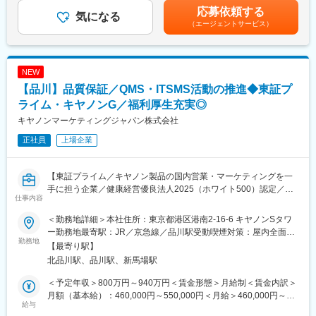
・開発部門や企画部門に対し、リスクの大きさに基づいた修正の
下する可能性があります。月給(月額)は固定手当を含めた表記で
応募依頼する
要否・優先順位を提示し、合意形成を図るプロセスの主導
気になる
す。
（エージェントサービス）
・場当たり的な対応ではなく、製品のライフサイクル全体を見据
えたセキュリティ品質計画立案
■仕事内容
NEW
MFP（複合機）および関連ソフトウェアの品質保証を担う部門に
【品川】品質保証／QMS・ITSMS活動の推進◆東証プ
て、脆弱性対応およびセキュリティ法規対応の推進リーダーをお
任せします。
ライム・キヤノンG／福利厚生充実◎
キヤノンマーケティングジャパン株式会社
＜具体的には＞
正社員
上場企業
・脆弱性情報の収集・影響評価
PSIRTや外部機関からの情報を基に、対象製品への技術的な影響
度を調査・特定する
【東証プライム／キヤノン製品の国内営業・マーケティングを一
・対応方針の策定と推進
手に担う企業／健康経営優良法人2025（ホワイト500）認定／福
開発部門（ファームウェア／ソフトウェア）、商品企画部門と連
仕事内容
利厚生充実】
携し、脆弱性修正の要否判断、対応スケジュールの立案、リリー
ス計画の策定を行う
＜勤務地詳細＞本社住所：東京都港区港南2-16-6 キヤノンSタワ
■概要：
・法規対応マネジメント
ー勤務地最寄駅：JR／京急線／品川駅受動喫煙対策：屋内全面禁
当社は、キヤノンの営業部門を母体として1968年に誕生以来、キ
勤務地
各国のセキュリティ関連法規（米国、欧州等）への適合状況を管
煙変更の範囲：会社の定める事業所（リモートワーク含む）
【最寄り駅】
ヤノン製品を国内で独占的に販売し、高いシェアを継続的に獲得
理し、新製品の市場投入に向けた品質基準をクリアさせる
北品川駅、品川駅、新馬場駅
しています。直近では、SIerとしてお客様の課題に対してITで貢献
・品質評価の実行管理
する「ITソリューション」ビジネスにも注力しています。今回の
セキュリティパッチや修正版ソフトウェアの実機検証計画を立案
＜予定年収＞800万円～940万円＜賃金形態＞月給制＜賃金内訳＞
ポジションでは、キヤノンマーケティングジャパングループの品
し、品質への副作用がないかを確認する進行管理
月額（基本給）：460,000円～550,000円＜月給＞460,000円～
質保証、QMSおよびITSMS活動の推進を担っていただきます。
給与
550,000円＜昇給有無＞有＜残業手当＞有＜給与補足＞※経験・ス