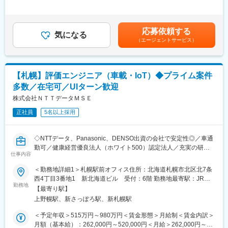
野が横断的にお客さまに最適なソリューションを提供していま
■リードして頂く業務
＞※経験・能力等を考慮し、当社規程により決定します。■昇給：
す。
・社内ITシステムにおけるソフトウェア品質向上に関するルール
年1回■賞与：年2回（6、12月）※部門と個人の業績が連動／反映
策定・運用
賃金はあくまでも目安の金額であり、選考を通じて上下する可能
変更の範囲：会社の定める業務
応募依頼する
・開発・運用プロセスの改善と標準化
気になる
性があります。月給(月額)は固定手当を含めた表記です。
（エージェントサービス）
・品質向上に向けた社内啓発活動の企画・実施
■担当頂くプロジェクト（例）
・開発プロセス改善に関する社内ガイドラインの策定と展開
【札幌】評価エンジニア（車載・IoT）◆プライム案件
・品質レビューやテストプロセスの標準化
多数／在宅可／UIターン歓迎
・品質向上に向けた社内セミナーやワークショップの企画・運営
株式会社ＮＴＴデータＭＳＥ
■募集背景：
正社員
5名以上採用
・シャープはモノづくりとデジタル化を融合した新しいビジネス
モデルへの変革を推し進めており、なかでも当部門（ITソリュー
ション推進部）では次世代ITシステムの企画、導入、業務改革支
◇NTTデータ、Panasonic、DENSO出資の会社で安定性◎／車通
援、運用・保守サービスを提供しています。
勤可／健康経営優良法人（ホワイト500）認定法人／充実の研修
20代・30代の若いメンバーが中心となって新しい技術ソリューシ
仕事内容
制度◇
ョンの検証、企画の構想、アーキテクチャの設計、システムの導
＜勤務地詳細1＞札幌駅前オフィス住所：北海道札幌市北区北7条
入などを行い、次の10年を支えるITサービスの実現に日々取り組
■ このような方におすすめ
西4丁目3番地1 新北海道ビル 受付：6階 勤務地最寄駅：JR北
んでいます。
・プライム案件で、顧客に近い位置から品質課題に向き合いたい
勤務地
海道線／札幌駅受動喫煙対策：屋内全面禁煙＜勤務地詳細2＞テク
【最寄り駅】
方
ノパークオフィス住所：北海道札幌市厚別区 下野幌 テクノパーク
■当社について：
上野幌駅、新さっぽろ駅、新札幌駅
・車載／IoT／組み込みなど、専門性の高い領域でキャリアを深め
2-2-3 受動喫煙対策：屋内喫煙可能場所あり変更の範囲：会社の定
・最終利益は、大幅な増益となり、営業利益は大きく改善し、
たい方
める事業所
＜予定年収＞515万円～980万円＜賃金形態＞月給制＜賃金内訳＞
2022年以降の黒字転化をしております。
・札幌で生活基盤を整えつつ、案件規模・年収・技術レベルを維
月額（基本給）：262,000円～520,000円＜月給＞262,000円～
・先端技術に積極投資し、成長領域での事業機会を獲得するとと