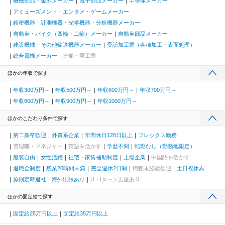
機械部品・金型メーカー
電子部品メーカー
半導体メーカー
アミューズメント・エンタメ・ゲームメーカー
精密機器・計測機器・光学機器・分析機器メーカー
自動車・バイク（四輪・二輪）メーカー
自動車部品メーカー
建設機械・その他輸送機器メーカー
受託加工業（各種加工・表面処理）
総合電機メーカー
造船・重工業
ほかの年収で探す
年収300万円～
年収500万円～
年収600万円～
年収700万円～
年収800万円～
年収900万円～
年収1000万円～
ほかのこだわり条件で探す
第二新卒歓迎
外資系企業
年間休日120日以上
フレックス勤務
管理職・マネジャー
英語を活かす
学歴不問
転勤なし（勤務地限定）
服装自由
女性活躍
社宅・家賃補助制度
上場企業
中国語を活かす
退職金制度
残業20時間未満
完全週休2日制
職種未経験歓迎
土日祝休み
原則定時退社
海外出張あり
U・Iターン支援あり
ほかの固定給で探す
固定給25万円以上
固定給35万円以上