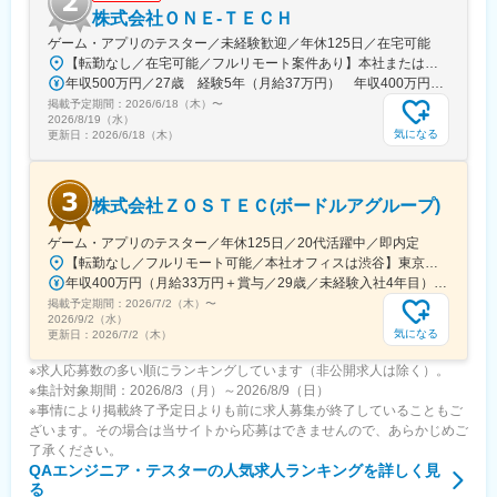
株式会社ＯＮＥ‐ＴＥＣＨ
ゲーム・アプリのテスター／未経験歓迎／年休125日／在宅可能
【転勤なし／在宅可能／フルリモート案件あり】本社または東京・神奈川・千葉・埼玉の各プロジェクト先※転居をともなう転勤はありません※リモートワーク（在宅勤務）が可能です＜ アクセス良好な渋谷に本社オフィスを移転！＞新オフィスは最寄りの渋谷駅から徒歩8分程度の好立地。周囲に飲食店や買い物スポットも多数あり、会社帰りの楽しみも充実しています！【本社】東京都渋谷区道玄坂1丁目19-9 第一暁ビル 2Fアクセス：JR『渋谷駅』から徒歩8分※受動喫煙防止対策：オフィス内全面禁煙（敷地内に喫煙所あり）
年収500万円／27歳 経験5年（月給37万円） 年収400万円／25歳 経験3年（月給30万円）
掲載予定期間：
2026/6/18（木）
〜
2026/8/19（水）
気になる
更新日：
2026/6/18（木）
株式会社ＺＯＳＴＥＣ(ボードルアグループ)
ゲーム・アプリのテスター／年休125日／20代活躍中／即内定
【転勤なし／フルリモート可能／本社オフィスは渋谷】東京都、神奈川県、埼玉県、千葉県の各プロジェクト先＜希望の働き方・勤務先、ご相談ください＞★完全在宅・完全フルリモート勤務も可能★リモートワーク50％、フルリモート案件多数ありで趣味やプライベートを充実♪★U・Iターン歓迎！希望勤務地を考慮しますので、まずはお話しましょう！■本社／東京都渋谷区桜丘町18-4 二宮ビル4階→JR在来線「渋谷駅」より徒歩5分※受動喫煙対策あり
年収400万円（月給33万円＋賞与／29歳／未経験入社4年目） 年収370万円（月給29万円＋賞与／26歳／未経験入社3年目）
掲載予定期間：
2026/7/2（木）
〜
2026/9/2（水）
気になる
更新日：
2026/7/2（木）
※求人応募数の多い順にランキングしています（非公開求人は除く）。
※集計対象期間：2026/8/3（月）～2026/8/9（日）
※事情により掲載終了予定日よりも前に求人募集が終了していることもご
ざいます。その場合は当サイトから応募はできませんので、あらかじめご
了承ください。
QAエンジニア・テスター
の人気求人ランキングを詳しく見
る