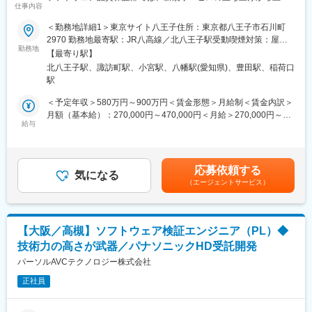
変更の範囲：会社の定める業務
仕事内容
後の運用までのライフサイクル全体の品質保証を担います。事業
・農機自動運転モニタの検証
特性に合わせた品質保証戦略の立案と展開、施策推進を通じて品
∟「スマート農業」へ貢献
＜勤務地詳細1＞東京サイト八王子住所：東京都八王子市石川町
質リスク低減や顧客満足度向上を実現しています。
・航空機搭乗員向けシステムの検証
2970 勤務地最寄駅：JR八高線／北八王子駅受動喫煙対策：屋内
・テレビ、ブルーレイレコーダー、ブルーレイプレイヤーなどの
勤務地
全面禁煙＜勤務地詳細2＞瑞穂サイト住所：愛知県豊川市穂ノ原3-
【最寄り駅】
■募集の目的・背景：
AV機器の検証
22-1 勤務地最寄駅：名鉄豊川線／諏訪町駅受動喫煙対策：屋内全
北八王子駅、諏訪町駅、小宮駅、八幡駅(愛知県)、豊田駅、稲荷口
新規性の高いSaaS事業では、従来の製品開発を前提とした品質保
・自動化検証（テスト工程の効率化）
面禁煙変更の範囲：会社の定める事業所（リモートワーク含む）
駅
証の考え方だけでは、さまざまなリスクや変化に十分対応できな
・サーボアンプ、ガスメータ、蓄電池、燃料電池の検証
い場面が増えています。こうした環境においても、顧客へ継続的
・車載商品開発支援
＜予定年収＞580万円～900万円＜賃金形態＞月給制＜賃金内訳＞
に価値を提供し続けるためには、柔軟かつ強固な品質保証体制の
月額（基本給）：270,000円～470,000円＜月給＞270,000円～
構築と高度化が必要です。そのため、既存の枠組みにとらわれ
■求人の魅力・特徴：
給与
470,000円＜昇給有無＞有＜残業手当＞有＜給与補足＞※経験・ス
ず、本質的な品質向上に向き合い、サービス特性に応じた品質保
・AI／クラウドの検証技術を伸ばしていく予定
キルを考慮の上、決定します。■昇給：年1回■賞与：年2回（6
証の仕組みを主体的に構築・推進できる人財を募集しています。
・検証実績多数
月・12月）賃金はあくまでも目安の金額であり、選考を通じて上
∟ 数多くの商品開発を支援しているので、幅広い技術領域に携
下する可能性があります。月給(月額)は固定手当を含めた表記で
応募依頼する
■解決したい課題：
わることが可能
気になる
す。
（エージェントサービス）
AIやデータ利活用等の先進技術を活用したサービスの拡大に伴
・高品位な検証サービスを提供
い、従来の品質保証手法では対応が困難な領域が顕在化していま
∟ 検証業務として標準化プロセスを当社独自に制定して運用
す。これらの課題に対応するため、サービス特性を踏まえた新た
・JSTQB（ソフトウェアテストに関する資格）資格保有者が多数
な品質評価手法の確立および品質保証の高度化が必要となってい
在籍
【大阪／高槻】ソフトウェア検証エンジニア（PL）◆
ます。
・製品テストの需要は常にあるため、広く世の中に貢献できる
技術力の高さが武器／パナソニックHD受託開発
・ソフトウェア検証の技術を通して、商品開発の全体像が分かる
■業務内容：
パーソルAVCテクノロジー株式会社
ようになる
自社プロダクト（SaaS）の品質保証を担う組織にて、下記業務を
・不具合発見・原因追及をしていく中で、問題に対して冷静に向
正社員
担当いただきます。
き合えるようになる
（1）お客様の要求品質に基づく品質保証計画の策定
（2）品質評価の設計・実行と評価結果に基づくリリース品質判断