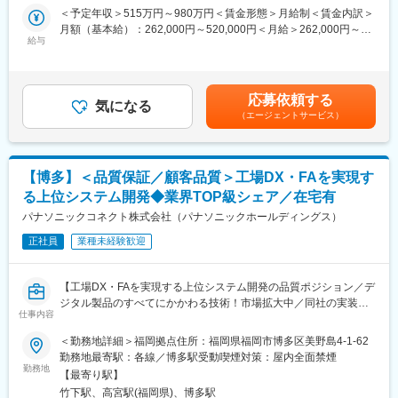
ネスや小売・流通ビジネスなど多様なビジネスニーズの業界のお
＜予定年収＞515万円～980万円＜賃金形態＞月給制＜賃金内訳＞
客様へ、無線通信技術を提供し、ビジネス拡大に取り組んでいた
月額（基本給）：262,000円～520,000円＜月給＞262,000円～
だきます。
給与
520,000円＜昇給有無＞有＜残業手当＞有＜給与補足＞※経験・ス
【変更の範囲：当社業務全般】
キルを考慮し、当社規定に基づき決定します。■昇給：年1回■賞
与：年2回（過去実績4～6ヶ月分程度）賃金はあくまでも目安の
■業務詳細
金額であり、選考を通じて上下する可能性があります。月給(月額)
応募依頼する
・スマートフォン、IoTデバイスの通信プロトコル評価
気になる
は固定手当を含めた表記です。
（エージェントサービス）
・無線基地局の通信評価
・無線パラメータ最適化検証
・通信ログの取得、解析業務
・商用ネットワークの不具合調査
【博多】＜品質保証／顧客品質＞工場DX・FAを実現す
る上位システム開発◆業界TOP級シェア／在宅有
■業務の魅力
・モバイル通信方式は、世界標準規格に沿って開発されており、
パナソニックコネクト株式会社（パナソニックホールディングス）
そのシステムの開発に関わる事でグローバルスタンダードの技術
正社員
業種未経験歓迎
力を身につける事ができます
・今後拡大していく5Gのみならず、ユーザのラストワンマイルを
つなぐあらゆる無線通信関連関連ビジネスへの拡大に注力してい
【工場DX・FAを実現する上位システム開発の品質ポジション／デ
きます。
ジタル製品のすべてにかかわる技術！市場拡大中／同社の実装機
・モバイル通信の技術は通信に関わるお客様だけでなく、オート
仕事内容
が全世界で９万台稼働・50年以上グローバルトップクラス／特に
モーティブビジネス含めた様々な業界・業種のお客様と「つな
スマホ電子基板向けシェア40％／ジョブ型雇用・公募異動制度・
＜勤務地詳細＞福岡拠点住所：福岡県福岡市博多区美野島4-1-62
ぐ」接点があり、多様な業界のビジネスに関わることができま
リスキリングなど制度が充実】
勤務地最寄駅：各線／博多駅受動喫煙対策：屋内全面禁煙
す。
勤務地
【最寄り駅】
グローバルに展開する製造業向けシステムプラットフォームの品
■職場環境・働き方（23年度全社実績）
竹下駅、高宮駅(福岡県)、博多駅