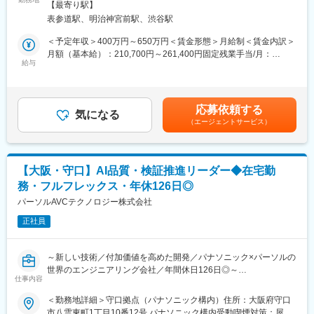
喫煙対策：屋内全面禁煙変更の範囲：会社の定める場所（リモー
経験豊富な社員が多く、落ち着いた環境でじっくり業務に取り組
【最寄り駅】
INFORICH が展開する各種サービスの開発・運用を支えるチーム
トワークを含む）
める職場です。他事業部からの異動者も多数在籍し、様々な製品
表参道駅、明治神宮前駅、渋谷駅
において、主にソフトウェアのテスト業務をご担当いただきま
知識や多様なバックグラウンドを持つメンバーがそれぞれの専門
す。
＜予定年収＞400万円～650万円＜賃金形態＞月給制＜賃金内訳＞
性を尊重し合っています。年齢や役職に関係なくフラットな文化
（1）メインロールとしてお任せしたいこと
月額（基本給）：210,700円～261,400円固定残業手当/月：
で、技術的な相談や改善提案など、活発な議論を歓迎する風土が
・CHARGESPOT、ShareSPOT、CheerSPOTなどのApp、API、
給与
76,000円～92,000円（固定残業時間45時間0分/月）超過した時間
根付いています。
管理ツールなどのプロダクトのテスト
外労働の残業手当は追加支給＜月給＞286,700円～353,400円（一
・テスト設計、テスト実行、結果確認および不具合の報告
律手当を含む）＜昇給有無＞有＜残業手当＞有＜給与補足＞※上記
■転居、お住まいに関する補助：
・東京および中国・広州のプロダクト／開発チームとの連携
年収は賞与含。上記はAssociate（スタッフ）の給与内訳Senior
転職にあたり引っ越しを要する場合、通勤1.5時間以上の場所にお
応募依頼する
（2）可能であればサポートして欲しいこと
気になる
Associate（シニアスタッフ/主任）は下記∟基本給218700～
住まいの場合、現職で社宅や寮にお住まいの場合、いずれかに当
（エージェントサービス）
・プロダクト改善に関わる QA 観点でのフィードバック
355000円∟固定残業78000円～125000円（45時間分／超過分追
てはまれば、社宅貸与もしくは住宅費補助制度の対象になりま
・その他、プロダクト関連業務のサポート
加支給）賞与：年2回※変動有給与改定：昇給・昇格時年2回賃金
す。その場合引っ越し手当についても当社にて負担いたします。
はあくまでも目安の金額であり、選考を通じて上下する可能性が
■配属先環境
あります。月給(月額)は固定手当を含めた表記です。
【大阪・守口】AI品質・検証推進リーダー◆在宅勤
・表参道本社
務・フルフレックス・年休126日◎
・Product team（Software Section）：約5名（QA2名）
・開発チーム：約20名
パーソルAVCテクノロジー株式会社
・チームの共通言語：中国語（日本語での業務調整あり）
正社員
・業務用PC（Mac / Windows）は会社より貸与します
■本ポジションの魅力/やりがい
～新しい技術／付加価値を高めた開発／パナソニック×パーソルの
・上場企業として急成長するサービスにおいて、プロダクトの品
世界のエンジニアリング会社／年間休日126日◎～
質を支える重要な役割を担うことができます。
仕事内容
・CHARGESPOTをはじめとする複数のプロダクトに横断的に関
■業務内容：
＜勤務地詳細＞守口拠点（パナソニック構内）住所：大阪府守口
わり、アプリ・API・管理ツールなど幅広い領域のテスト経験を積
AI品質・検証推進リーダー／AI検証組織戦略エンジニアとして、
市八雲東町1丁目10番12号 パナソニック構内受動喫煙対策：屋内
むことができます。