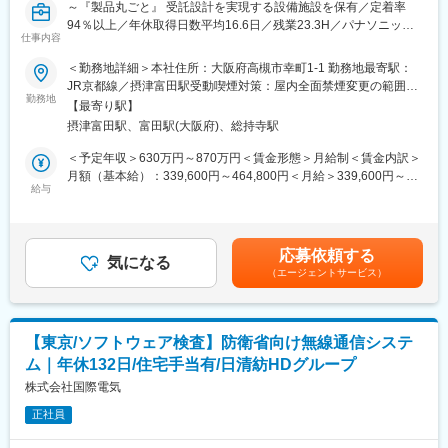
～『製品丸ごと』 受託設計を実現する設備施設を保有／定着率
（3）市場品質のモニタリングと分析・改善
変更の範囲：会社の定める業務
94％以上／年休取得日数平均16.6日／残業23.3H／パナソニック
（4）新しい品質要件への対応や品質向上のための施策立案・推進
仕事内容
と人材大手のパーソルが出資するエンジニアリング会社／「検証
・品質保証主担当者として、商品企画、開発、カスタマーサポー
コンサル」としてのエンジニア市場価値向上が可能◎～
＜勤務地詳細＞本社住所：大阪府高槻市幸町1-1 勤務地最寄駅：
ト、関連会社など様々な関係部門と連携しながら、ソフトウェア
JR京都線／摂津富田駅受動喫煙対策：屋内全面禁煙変更の範囲：
テストやサービス提供体制・プロセスの品質評価を推進します。
■業務内容：
勤務地
職務内容欄に記載
・ソフトウェアテストはチームで実施するため、テスト設計・実
【最寄り駅】
・IoT関連機器、システム領域（AI、クラウド分野等）、FA機器、
行に加え、テスターの育成・実行管理も担います。
摂津富田駅、富田駅(大阪府)、総持寺駅
業務用機器・車載機器、各種アプリケーションソフトのシステム
テスト プロジェクトリーダー
＜予定年収＞630万円～870万円＜賃金形態＞月給制＜賃金内訳＞
■リモートワーク頻度：
・顧客窓口として請負プロジェクトの見積、各種調整、進捗管
月額（基本給）：339,600円～464,800円＜月給＞339,600円～
リモートと出社のハイブリッドワーク可能
理、納品などのプロジェクト管理業務
給与
464,800円＜昇給有無＞有＜残業手当＞有＜給与補足＞※給与詳細
※週3日以上の出社を原則としています
・テストの要求分析、計画、仕様設計、実行、報告、結果分析、
は経験・スキル・前職年収等を踏まえて決定します。■モデル年
進捗管理などのシステムテスト実務リーダー業務
収：役割等級制／700万円：月給38万5千円＋残業月25時間、賞与
変更の範囲：会社の定める業務
・システムテスト手法などの改善提案
4.4ヶ月分賃金はあくまでも目安の金額であり、選考を通じて上下
応募依頼する
気になる
する可能性があります。月給(月額)は固定手当を含めた表記です。
（エージェントサービス）
■案件事例：
・IoT家電のスマホ連携アプリの検証
∟ 商品仕様をもとにテスト設計と評価を実施
・農機自動運転モニタの検証
【東京/ソフトウェア検査】防衛省向け無線通信システ
∟「スマート農業」へ貢献
ム｜年休132日/住宅手当有/日清紡HDグループ
・航空機搭乗員向けシステムの検証
・テレビ、ブルーレイレコーダー、ブルーレイプレイヤーなどの
株式会社国際電気
AV機器の検証
正社員
・自動化検証（テスト工程の効率化）
・サーボアンプ、ガスメータ、蓄電池、燃料電池の検証