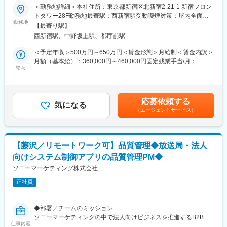
■仕事の概要
＜勤務地詳細＞本社住所：東京都新宿区北新宿2-21-1 新宿フロン
・テレビ、ブルーレイレコーダー、ブルーレイプレイヤーなどの
当社は「暮らしを支えるIoT」をテーマに、見守り・防犯・健康管
トタワー28F勤務地最寄駅：西新宿駅受動喫煙対策：屋内全面禁
AV機器の検証
理といった人々の生活インフラに直結するIoTサービスを開発・提
勤務地
煙変更の範囲：会社の定める事業所（リモートワーク含む）
・自動化検証（テスト工程の効率化）
【最寄り駅】
供しています。
・サーボアンプ、ガスメータ、蓄電池、燃料電池の検証
西新宿駅、中野坂上駅、都庁前駅
単なるデバイスではなく、“安心を届ける社会インフラ”として機能
・車載商品開発支援
するプロダクトを追求し、国内外のパートナーと共に新しい価値
＜予定年収＞500万円～650万円＜賃金形態＞月給制＜賃金内訳＞
を生み出しています。
月額（基本給）：360,000円～460,000円固定残業手当/月：
■求人の魅力・特徴：
私たちは、IoTを通じて「人がより安心して暮らせる社会」を実現
給与
91,870円～146,945円（固定残業時間45時間0分/月）超過した時
・AI／クラウドの検証技術を伸ばしていく予定
することを使命としています。
間外労働の残業手当は追加支給＜月給＞451,870円～606,945円
・検証実績多数
（一律手当を含む）＜昇給有無＞有＜残業手当＞有＜給与補足＞■
∟ 数多くの商品開発を支援しているので、幅広い技術領域に携
〈業務詳細〉
賞与：年2回賃金はあくまでも目安の金額であり、選考を通じて上
わることが可能
応募依頼する
・テスト設計・実施：IoTデバイスやスマホアプリの新機能・改修
気になる
下する可能性があります。月給(月額)は固定手当を含めた表記で
・高品位な検証サービスを提供
（エージェントサービス）
に対して、要件を踏まえたテストケースを作成し実行
す。
∟ 検証業務として標準化プロセスを当社独自に制定して運用
・ファームウェア／通信モジュール検証：BLE・Wi-Fi等を使った
・JSTQB（ソフトウェアテストに関する資格）資格保有者が多数
通信挙動やファーム動作の安定性を確認
在籍
・不具合調査・ログ解析：再現条件を特定し、開発チームへ的確
・製品テストの需要は常にあるため、広く世の中に貢献できる
【藤沢／リモートワーク可】品質管理◆放送局・法人
にフィードバック
・ソフトウェア検証の技術を通して、商品開発の全体像が分かる
向けシステム制御アプリの品質管理PM◆
・品質改善の提案：検証で得られた知見をもとに、開発プロセス
ようになる
やテスト方法の改善を推進
ソニーマーケティング株式会社
・不具合発見・原因追及をしていく中で、問題に対して冷静に向
・自動テスト環境の構築（スキルに応じて）：Python等を用いた
き合えるようになる
正社員
スクリプト作成や継続的テストの運用
＼ここが魅力です！／
変更の範囲：会社の定める業務
◆部署／チームのミッション
●社会的意義 × 最先端技術
ソニーマーケティングの中で法人向けビジネスを推進するB2Bビ
高齢化や健康課題に向き合い、人々の安心を支える“生活インフ
仕事内容
ジネス本部の中の、技術の側面からお客様に価値を届ける技術・