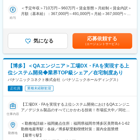
質保証業務。特に事業変革の核となるアーキテクチャ刷新プロジ
・在宅勤務実施率：44%
ェクトを主導し、開発上流から市場投入後まで一貫した品質保証
＜予定年収＞710万円～960万円＜賃金形態＞月給制＜賃金内訳＞
・月平均残業時間：25時間
体制の強化を担っていただきます。
月額（基本給）：367,000円～491,000円＜月給＞367,000円～
・平均有給消化日数：22日
■具体的な業務例：
給与
491,000円＜昇給有無＞有＜残業手当＞有＜給与補足＞※上記予定
・市場品質対応（市場不具合の分析、対応プロセスの構築・運
年収は想定年収範囲ですが、実際の給与提示は年齢・前職・経験
■入社者への期待
営）
を考慮の上、当社規程に準じ決定します。賃金はあくまでも目安
今までのご経験を踏まえ、技術力やマネジメント力等スキルを磨
・再発/未然防止（根本原因分析と対策の推進）
の金額であり、選考を通じて上下する可能性があります。月給(月
いていただき、将来的には基幹人材として弊社の事業拡大に貢献
応募依頼する
※英語の使用頻度：海外拠点とのやり取り（主にメール）が発生し
気になる
額)は固定手当を含めた表記です。
していただくことを期待しております。
（エージェントサービス）
ます。Web会議は月に1回程度の頻度です。
■別枠の応募条件に加えて下記のようなご経験を歓迎します
■組織ミッション：
・モバイル通信に興味がある方
【回路形成プロセス事業部】電子部品実装プロセス、半導体製造
※なぜ無線で声が届くのか、素朴な興味でも構いません
【博多】＜QAエンジニア＞工場DX・FAを実現する上
プロセス、FPD製造プロセスにおいて、モノづくり技術を駆使し
・モバイル通信全般の知識 例：電波、周波数、変調、伝播特性、
位システム開発◆業界TOP級シェア／在宅制度あり
た最先端の生産設備やソフトウェア、O&Mソリューションなどの
無線規格、等々
提供で、お客様の工場全体の製造プロセスを最適化し、高生産
パナソニックコネクト株式会社（パナソニックホールディングス）
・ログ解析や分析など原因調査など考察する活動に興味のある方
性・高品質の実現に貢献します。
・モバイル通信技術者としてプライドをもって仕事を進められる
正社員
業種未経験歓迎
【品質保証部】ハードウェアからソフトウェア、ソリューション
方
サービスに至るまで、開発の上流工程から市場に出た後まで、一
・リーダーシップを発揮して顧客折衝、プロジェクトの推進がで
貫して品質を保証する組織です。全部門を巻き込みながら、グロ
きる方
【工場DX・FAを実現する上位システム開発におけるQAエンジニ
ーバルな市場の品質課題解決を迅速に進め、お客様の信頼を獲得
ア／デジタル製品のすべてにかかわる技術！市場拡大中／同社の
することが私たちのミッションです。変化点やバラツキを的確に
仕事内容
変更の範囲：本文参照
実装機が全世界で９万台稼働・50年以上グローバルトップ／ジョ
捉え、是正活動を強化することで、品質向上と品質ロス低減の実
ブ型雇用・公募異動制度・リスキリングなど様々な制度が充実】
＜勤務地詳細＞福岡拠点住所：福岡県福岡市博多区美野島4-1-62
現を目指します。
勤務地最寄駅：各線／博多駅受動喫煙対策：屋内全面禁煙
■具体的な業務：
勤務地
■職場の雰囲気：
【最寄り駅】
・要件定義/設計内容に対する品質観点でのレビュー