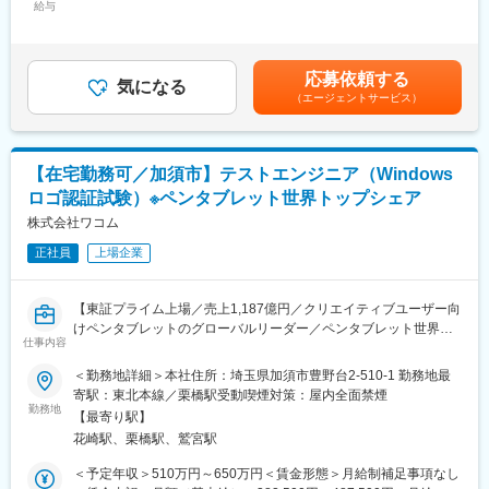
持したい方
給与
520,000円＜昇給有無＞有＜残業手当＞有＜給与補足＞■昇給：年
もに、事業成長及び企業価値の向上に取り組んでおります。さら
1回■賞与：年2回（過去実績4～6ヶ月分程度）※住宅手当、残業手
に、投資を拡大することで、収益力の向上を図るとともに、将来
■業務内容
当、扶養手当など別途支給・残業手当：残業時間に応じて全額支
の飛躍に向けた事業変革に挑戦します。
IoT・組み込み系領域におけるソフトウェアの品質を支え、向上さ
給・住宅手当例：月2万円※支給条件有賃金はあくまでも目安の金
応募依頼する
せる業務です。ソフトウェアテスト および 品質向上の専門技術に
気になる
額であり、選考を通じて上下する可能性があります。月給(月額)は
＼＼本求人の魅力・特徴／／
（エージェントサービス）
ついて、ご入社後にしっかり体得いただきソフトウェア品質のプ
固定手当を含めた表記です。
（1）全IT業務の内製化を進めています。社員自らエンジニアの中
ロとして成長いただき多くのメーカー様、ベンダー様の品質保証
心となり、得意とする技術を存分に発揮できる環境です。
に貢献いただきます
（2）次世代システムへの刷新を進めており、新しい技術に積極的
【在宅勤務可／加須市】テストエンジニア（Windows
■業務の魅力
に挑戦することができます。エンジニアとして成長を感じること
ロゴ認証試験）※ペンタブレット世界トップシェア
大手顧客と共に、要件定義からシステム設計・製造・テスト・運
ができます。
用/保守に至るまで一貫した案件を扱っているため、それぞれの工
株式会社ワコム
程におけるエキスパートとして活躍いただくことが可能となりま
（3）多様なキャリアプランを用意しており、自身の望むキャリア
正社員
上場企業
す。
を上司との面談で叶えていくことができます。
また規模の大きな案件もあり、マネジメント力を発揮いただくこ
とも可能です。
変更の範囲：会社の定める業務
【東証プライム上場／売上1,187億円／クリエイティブユーザー向
けペンタブレットのグローバルリーダー／ペンタブレット世界ト
■働き方
仕事内容
ップシェアメーカ「wacom」】
・在宅勤務実施率：44%
＜勤務地詳細＞本社住所：埼玉県加須市豊野台2-510-1 勤務地最
・月平均残業時間：25時間
■業務内容：
寄駅：東北本線／栗橋駅受動喫煙対策：屋内全面禁煙
・平均有給消化日数：22日
ワコムのブランド製品およびOEM製品（テクノロジーソリューシ
勤務地
【最寄り駅】
ョン）のWindows Logo認証取得業務を担当していただきます。
■キャリア支援体制（一例）
花崎駅、栗橋駅、鷲宮駅
・キャリアパス別研修（スペシャリスト／マネージャー）
■業務詳細：【変更の範囲：会社の定める業務】
＜予定年収＞510万円～650万円＜賃金形態＞月給制補足事項なし
・資格取得支援、Udemy Business
Windows Logo認証取得の為の作業全般をお任せします。