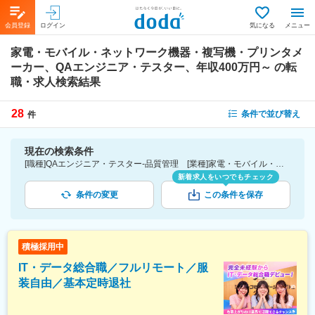
会員登録
ログイン
気になる
メニュー
家電・モバイル・ネットワーク機器・複写機・プリンタメ
ーカー、QAエンジニア・テスター、年収400万円～
の転
職・求人検索結果
28
条件で並び替え
件
現在の検索条件
[職種]QAエンジニア・テスター-品質管理 [業種]家電・モバイル・ネットワーク機器・複写機・プリンタメーカー-メーカー（機械・電気）業界 [年収]400万円～
新着求人をいつでもチェック
条件の変更
この条件を保存
積極採用中
IT・データ総合職／フルリモート／服
装自由／基本定時退社