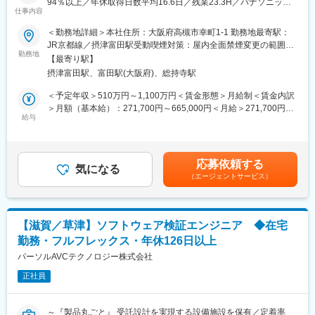
94％以上／年休取得日数平均16.6日／残業23.3H／パナソニック
■活躍している社員
仕事内容
と人材大手のパーソルが出資するエンジニアリング会社／「検証
・プロジェクトにおける品質面での活動についてアドバイスや、
コンサル」としてのエンジニア市場価値向上が可能◎～
＜勤務地詳細＞本社住所：大阪府高槻市幸町1-1 勤務地最寄駅：
不足している検証観点の指摘、リスク説明等ができる方
JR京都線／摂津富田駅受動喫煙対策：屋内全面禁煙変更の範囲：
・インシデント発生時に稼働している各部門の状況把握、情報整
■業務内容：
勤務地
会社の定める事業所（リモートワーク含む）
理、対外報告案作成等ができる方
【最寄り駅】
IoT関連機器、業務用機器、各種アプリケーションソフトのテスト
摂津富田駅、富田駅(大阪府)、総持寺駅
（単体テスト～システムテスト）における担当者として、課で受
■当社のこれから
託する各種プロジェクトのリーダーを担当いただきます。
＜予定年収＞510万円～1,100万円＜賃金形態＞月給制＜賃金内訳
当社は次の「ありえないを、やり遂げる」ために、キャッシュレ
ソフトウェアテストの計画、要求分析、テスト設計、実行、報
＞月額（基本給）：271,700円～665,000円＜月給＞271,700円～
ス決済サービス事業の拡大だけでなく、獲得した「面」を活かし
告、結果分析、進捗管理などのシステムテストのリーダー業務
給与
665,000円＜昇給有無＞有＜残業手当＞有＜給与補足＞※給与詳細
た多層的な成長を目指し、情報プロセシング事業に挑戦していま
や、検証に付随するテストの自動化の検討、推進もお願いしま
は経験・スキル・前職年収等を踏まえて決定します。■モデル年
す。
す。
収：役割等級制／600万円：基本給32.1万円＋残業月25時間、賞
お預かりしたデータ同士をつなげ、分析することで、情報の価値
※経験・スキル・本人希望に応じてメンバー、PL、スペシャリス
与4.4ヶ月分役割等級制／710万円：基本給37.9万円＋残業月25時
を高めて利活用することで新たなサービスを開発・提供する構想
応募依頼する
トいずれかでの採用を予定
気になる
間、賞与4.4ヶ月分賃金はあくまでも目安の金額であり、選考を通
です。
（エージェントサービス）
じて上下する可能性があります。月給(月額)は固定手当を含めた表
決済データに、天気予報や製造データ、商品の在庫情報など、世
■案件事例：
記です。
の中のあらゆるデータを掛け合わせることで、地域経済の活性化
当社はAI、IoT、クラウド、アプリや電気・機構などソフト・ハー
や育児費の負担軽減、CO2やフードロスの削減といった社会課題
ドの知見を持っており、数多くのお客様の案件を扱っておりま
の解決に導くなど、まだ世の中にない新しい生活を今後も生み出
【滋賀／草津】ソフトウェア検証エンジニア ◆在宅
す。
していきます。
勤務・フルフレックス・年休126日以上
取引先例：（製造業）電機メーカー/自動車部品メーカー/日用品メ
ーカー/計測・放送機器メーカーなど（IT業界）情報・通信会社な
パーソルAVCテクノロジー株式会社
ど（研究機関）自動運転技術研究企業など
正社員
＜事例＞
・IoT家電のスマホ連携アプリの検証
∟商品仕様をもとにテスト設計と評価を実施
～『製品丸ごと』 受託設計を実現する設備施設を保有／定着率