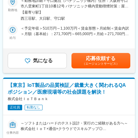
＜勤務地詳細＞守口拠点（パナソニック構内）住所：大阪府守口
◎AI／クラウドの検証技術を伸ばしていく予定
市八雲東町1丁目10番12号 パナソニック構内受動喫煙対策：屋内
◎検証実績多数
■業務内容：
勤務地
全面禁煙変更の範囲：会社の定める事業所
└数多くの商品開発を支援しているので、幅広い技術領域に携わ
【最寄り駅】
IoT関連機器、業務用機器、各種アプリケーションソフトのテスト
ることが可能
西三荘駅、大日駅、守口駅
（単体テスト～システムテスト）における担当者として、課で受
◎高品位な検証サービスを提供
託する各種プロジェクトのリーダーを担当いただきます。
＜予定年収＞510万円～1,100万円＜賃金形態＞月給制＜賃金内訳
└検証業務として標準化プロセスを当社独自に制定して運用
ソフトウェアテストの計画、要求分析、テスト設計、実行、報
＞月額（基本給）：271,700円～665,000円＜月給＞271,700円～
◎JSTQB（ソフトウェアテストに関する資格）資格保有者が多数
告、結果分析、進捗管理などのシステムテストのリーダー業務
給与
665,000円＜昇給有無＞有＜残業手当＞有＜給与補足＞※給与詳細
在籍
や、検証に付随するテストの自動化の検討、推進もお願いしま
は経験・スキル・前職年収等を踏まえて決定します。■モデル年
◎製品テストの需要は常にあるため、広く世の中に貢献できる
す。
収：役割等級制／600万円：基本給32.1万円＋残業月25時間、賞
◎ソフトウェア検証の技術を通して、商品開発の全体像が分かる
※経験・スキル・本人希望に応じてメンバー、PL、スペシャリス
与4.4ヶ月分役割等級制／710万円：基本給37.9万円＋残業月25時
ようになる
応募依頼する
トいずれかでの採用を予定
気になる
間、賞与4.4ヶ月分賃金はあくまでも目安の金額であり、選考を通
◎不具合発見・原因追及をしていく中で、問題に対して冷静に向
（エージェントサービス）
じて上下する可能性があります。月給(月額)は固定手当を含めた表
き合えるようになる
■案件事例：
記です。
当社はAI、IoT、クラウド、アプリや電気・機構などソフト・ハー
変更の範囲：会社の定める業務
ドの知見を持っており、数多くのお客様の案件を扱っておりま
【東京】IoT製品の品質検証／裁量大きく関われるQA
す。
ポジション／医療現場等の社会課題を解決！
取引先例：（製造業）電機メーカー/自動車部品メーカー/日用品メ
ーカー/計測・放送機器メーカーなど（IT業界）情報・通信会社な
株式会社ＩｏＴＢａｎｋ
ど（研究機関）自動運転技術研究企業など
正社員
転勤なし
＜事例＞
・IoT家電のスマホ連携アプリの検証
∟商品仕様をもとにテスト設計と評価を実施
～ソフトまたはハードのテスト設計・実行のご経験がある方へ～
・農機自動運転モニタの検証
株式会社ＩｏＴ×通信×クラウドでスキルアップ◎
∟「スマート農業」へ貢献
仕事内容
・航空機搭乗員向けシステムの検証