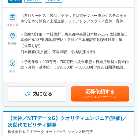
開発、生 産しています。国家の基盤となる事業を行っており、
場合は出向先の定める職種）
「国民の安全・安心の確保」に貢献することが感じられる業務で
す。
【自社サービス・製品／クラウド型電子マネー決済システムを日
本で初めて開発／上場企業／シェアトップクラス／産休・育休取
■業務の魅力
仕事内容
得実績あり／教育・研修制度充実／資格支援制度充実／土日祝休
・防衛・社会インフラ分野に関わる製品の品質を担う、責任と意
み／フレックスタイム】
義のある役割
＜勤務地詳細＞本社住所：東京都中央区日本橋2-11-2 太陽生命日
・無線通信×ソフトウェア検査という専門領域で経験を深められる
本橋ビル18F勤務地最寄駅：各線／日本橋駅受動喫煙対策：屋内
■概要：
勤務地
環境
喫煙可能場所あり変更の範囲：会社の定める事業所（リモートワ
【最寄り駅】
電子マネー決済端末の商用リリースには、各電子マネーブランド
・検査から判定、報告までを担い、品質保証の中核として関与で
ーク含む）
日本橋駅(東京都)、茅場町駅、京橋駅(東京都)
が定める認定試験が必要です。
きる点
当社が提供する電子マネー決済システムに接続する端末に対し、
＜予定年収＞400万円～700万円＜賃金形態＞日給月給制＜賃金内
認定試験の実施や評価業務をお任せします。
■当社について：
訳＞月額（基本給）：290,000円～500,000円/月20日間勤務想定
給与
当社は、スマートファクトリーやスマートシティの実現を目指
＜想定月額＞290,000円～500,000円＜昇給有無＞有＜残業手当＞
■業務内容：
し、5GやAIなどの先端技術を活用した次世代通信システムの開発
有＜給与補足＞※上記年収は賞与を含む。※期待値・当社制度・本
・決済端末の動作確認・仕様チェック（POS、セルフPOS、タブ
に注力しています。
人希望・前職年収等を考慮、勘案し決定。賃金はあくまでも目安
レット端末、自動販売機など）
例えば、外国人居住者の増加を背景とした防災行政無線システム
の金額であり、選考を通じて上下する可能性があります。月給(月
応募依頼する
・端末がブランド規定に準拠しているかを試験し評価
気になる
の多言語対応、防災情報をスマートフォンやテレビなどの情報端
額)は固定手当を含めた表記です。
（エージェントサービス）
・不具合発生時の修正指示や改善提案
末へ迅速に配信するシステムの開発、さらには航空需要の拡大に
・電子マネーブランド事業者との連携・評価結果の報告
ともなう滑走路上の異物を高精度に検知する技術の開発など、社
・（必要に応じて）端末の仕様説明や運用サポート
会のニーズに即した技術革新と社会貢献の両立に取り組んでいま
す。
【天神／NTTデータG】クオリティエンジニア(評価)／
■入社後について：
次世代モビリティ開発
・検定業務の基本を学び、検定項目の実施や指摘表の作成を担
変更の範囲：会社の定める業務
当。
株式会社ＮＴＴデータ オートモビリジェンス研究所
・先輩社員のサポートを受けながら、業務フローや電子マネーブ