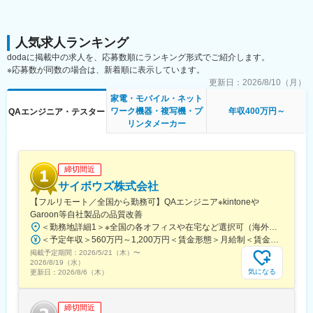
（2）システム横断的な品質保証
担当プロダクトだけでなく、関連する他のプロダクトやシステム
全体への影響を考慮したテスト計画・設計・実行を行い、システ
ム全体の品質向上に貢献します。
人気求人ランキング
（3）上流工程からの品質改善活動
dodaに掲載中の求人を、応募数順にランキング形式でご紹介します。
テストフェーズだけでなく、開発の上流工程からレビューや品質
※応募数が同数の場合は、新着順に表示しています。
に関する啓蒙活動を通して、品質に関する問題解決に取り組みま
更新日：
2026/8/10（月）
す。開発チームと密接に連携し、品質の作り込みを推進します。
家電・モバイル・ネット
（4）品質保証プロセスの改善提案と実行
ワーク機器・複写機・プ
年収400万円～
QAエンジニア・テスター
現在の品質保証プロセスに対して改善提案を行い、より効率的で
リンタメーカー
効果的なテスト手法やツールの導入を推進します。
■技術スタック：
開発言語：C／C++、Node.js、Go、Ruby on Rails、Vue.js、
締切間近
React
サイボウズ株式会社
インフラ：AWS、GCP
【フルリモート／全国から勤務可】QAエンジニア※kintoneや
DB：MySQL（Amazon Aurora）
Garoon等自社製品の品質改善
デプロイ／ビルド：AWS Pipeline、CodeBuild、CircleCI、
＜勤務地詳細1＞※全国の各オフィスや在宅など選択可（海外要相談）住所：エントリー時に、働き方の希望をお聞かせください。 受動喫煙対策：屋内全面禁煙＜勤務地詳細2＞※日本国内を前提に全国の各オフィスや在宅など選択可住所：東京都中央区日本橋2-7-1東京日本橋タワー27（本社） エントリー時に、働き方の希望をお聞かせください。受動喫煙対策：屋内全面禁煙変更の範囲：会社の定める事業所（リモートワーク含む）
Jenkins
＜予定年収＞560万円～1,200万円＜賃金形態＞月給制＜賃金内訳＞月額（基本給）：304,750円～655,200円その他固定手当/月：5,000円固定残業手当/月：95,250円～204,800円（固定残業時間40時間0分/月）超過した時間外労働の残業手当は追加支給＜月給＞405,000円～865,000円（一律手当を含む）＜昇給有無＞有＜残業手当＞有＜給与補足＞昇給：年1回賞与：年2回（2月・8月）※実際の条件は内定後に発行するオファーレターに準じます※リモートワーク環境手当（5,000円／月 ただし、契約の所定労働時間が月80時間以下の場合は2,500円／月）賃金はあくまでも目安の金額であり、選考を通じて上下する可能性があります。月給(月額)は固定手当を含めた表記です。
IaC：Terraform、AWS CloudFormation
掲載予定期間：
ツール：Google Workspace、Slack、JIRA、Confluence、
2026/5/21（木）
〜
2026/8/19（水）
GitHub、Gitlab、Magicpod
気になる
更新日：
2026/8/6（木）
変更の範囲：会社の定める業務
締切間近