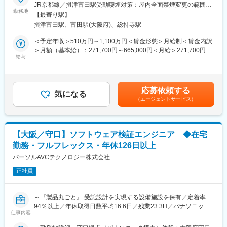
AI品質・検証推進リーダー／AI検証組織戦略エンジニアとして、
JR京都線／摂津富田駅受動喫煙対策：屋内全面禁煙変更の範囲：
◎検証実績多数
以下の業務をお任せします。
勤務地
会社の定める事業所
└数多くの商品開発を支援しているので、幅広い技術領域に携わ
【最寄り駅】
※経験・スキル・本人希望に応じて、メンバー・PL・スペシャリ
ることが可能
摂津富田駅、富田駅(大阪府)、総持寺駅
ストいずれかの役割等級での採用を行います。
◎高品位な検証サービスを提供
＜予定年収＞510万円～1,100万円＜賃金形態＞月給制＜賃金内訳
└検証業務として標準化プロセスを当社独自に制定して運用
・AIシステムの品質基準策定および品質保証プロセスの設計・運
＞月額（基本給）：271,700円～665,000円＜月給＞271,700円～
◎JSTQB（ソフトウェアテストに関する資格）資格保有者が多数
用
給与
665,000円＜昇給有無＞有＜残業手当＞有＜給与補足＞■賞与：年
在籍
・AIモデル・システムの検証計画立案・実行・評価
2回（6月、12月）／過去実績…4.4ヶ月※経験・スキル・本人希望
◎製品テストの需要は常にあるため、広く世の中に貢献できる
・品質管理・検証業務の組織的推進
に応じてメンバー・PL・スペシャリストいずれかの採用となりま
◎ソフトウェア検証の技術を通して、商品開発の全体像が分かる
・組織全体のAI検証体制の構築・拡大に向けた戦略立案・実行
す。モデル年収：600万円：基本給32.1万円＋残業月25時間、賞
ようになる
応募依頼する
・関連部門や経営層との連携・調整
気になる
与4.4ヶ月分710万円：基本給37.9万円＋残業月25時間、賞与4.4
◎不具合発見・原因追及をしていく中で、問題に対して冷静に向
（エージェントサービス）
ヶ月分賃金はあくまでも目安の金額であり、選考を通じて上下す
き合えるようになる
■案件事例：
る可能性があります。月給(月額)は固定手当を含めた表記です。
・IoT家電のスマホ連携アプリの検証
変更の範囲：会社の定める業務
└商品仕様をもとにテスト設計と評価を実施
【大阪／守口】ソフトウェア検証エンジニア ◆在宅
・農機自動運転モニタの検証
勤務・フルフレックス・年休126日以上
└「スマート農業」へ貢献
・航空機搭乗員向けシステムの検証
パーソルAVCテクノロジー株式会社
・テレビ、ブルーレイレコーダー、ブルーレイプレイヤーなどの
正社員
AV機器の検証
・自動化検証（テスト工程の効率化）
・サーボアンプ、ガスメータ、蓄電池、燃料電池の検証
～『製品丸ごと』 受託設計を実現する設備施設を保有／定着率
・車載商品開発支援
94％以上／年休取得日数平均16.6日／残業23.3H／パナソニック
仕事内容
と人材大手のパーソルが出資するエンジニアリング会社／「検証
■魅力：
コンサル」としてのエンジニア市場価値向上が可能◎～