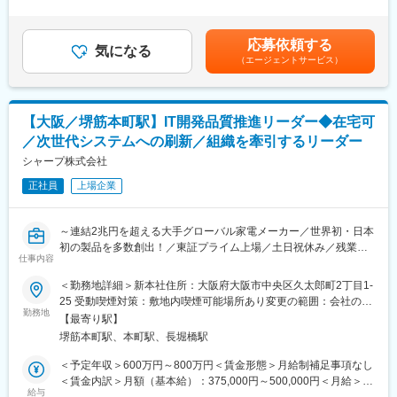
■魅力
キル・年齢等を考慮の上、当社規定により決定します。■業績昇
■業務内容：
・社会インフラを支える責任感
給：年1回（4月）■賞与：年2回（6月・12月）賃金はあくまでも
◎ISO9001、ISO20000-1に基づくQMS自主運用活動の運営・支
世界中の企業活動を支えるMFPのセキュリティを守ることは、顧
目安の金額であり、選考を通じて上下する可能性があります。月
応募依頼する
援（監査/計画/実施/改善の支援）
気になる
客の機密情報を守ることに直結します。
給(月額)は固定手当を含めた表記です。
（エージェントサービス）
◎QMS内部監査員認定・育成、QMS 社内教育実施
「自分の仕事が企業の信頼を守っている」という確かな手応えが
◎品質保証に関する社内規程整備/ルール制定/維持/管理
あります。
◎ITソリューション事業における品質保証の指導/ルール整備
・技術と経営をつなぐ役割
◎市場品質問題に関する案件管理/原因分析・是正措置・再発およ
単に手を動かすだけでなく、技術的なリスクをビジネスへの影響
【大阪／堺筋本町駅】IT開発品質推進リーダー◆在宅可
び未然防止支援
度（リスク）に翻訳し、組織としての判断を導く高度なスキルが
／次世代システムへの刷新／組織を牽引するリーダー
身につきます。
■働く環境について：
シャープ株式会社
・長期的なキャリア形成
勤怠管理が徹底されており、全社的に残業は非常に少ないです
腰を据えて技術に向き合える環境です。ベテラン層が厚い組織の
正社員
上場企業
（平均10h程）
中で、着実に専門性を深めていただけます。
週に2回のノー残業Day、長期休暇、産育休取得など福利厚生も充
実しています。様々な取り組みが認められ「健康経営優良法人
変更の範囲：会社の定める業務
～連結2兆円を超える大手グローバル家電メーカー／世界初・日本
2025（ホワイト500）」にも認定されています。
初の製品を多数創出！／東証プライム上場／土日祝休み／残業月
仕事内容
20時間程度～
■当社について：
＜勤務地詳細＞新本社住所：大阪府大阪市中央区久太郎町2丁目1-
当社はキヤノンの営業部門を母体として、1968年に誕生以来、キ
■業務内容：
25 受動喫煙対策：敷地内喫煙可能場所あり変更の範囲：会社の定
ヤノン製品を国内で独占的に販売し、高いシェアを継続的に獲得
シャープグループ全体（国内・海外拠点を含む）のITシステムに
勤務地
める事業所（リモートワーク含む）
しています。半導体関連装置の総代理店など、ニーズに合わせた
【最寄り駅】
おけるソフトウェアのサービス品質およびプロダクト品質の向上
製品／ソリューションを調達する「商社」機能・お客様固有の課
堺筋本町駅、本町駅、長堀橋駅
をリードしていただきます。ルール整備やプロセス改善を通じ
題を十分に理解し、最適なシステムを提供する「SIer」機能・お
て、全社のITサービスの信頼性・安定性を高める重要なポジショ
＜予定年収＞600万円～800万円＜賃金形態＞月給制補足事項なし
客様のお困りごとの解決のために、導入から保守・運用までサポ
ンです。
＜賃金内訳＞月額（基本給）：375,000円～500,000円＜月給＞
ートを行う「ITプロバイダー」機能を有しており、それぞれの分
給与
375,000円～500,000円＜昇給有無＞有＜残業手当＞有＜給与補足