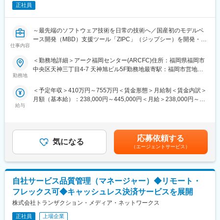
正社員
ランドの基準を理解します。
・また中長期的には、既存のチームをまとめるリーダーとして、
複数の電子マネーブランド検定業務をお任せしプロジェクトをリ
～最先端のソフトウェア技術を日常の技術へ／国産初のモデルベ
ードいただくことを期待しております。
ース開発（MBD）支援ツール「ZIPC」（ジップシー）を開発・販
仕事内容
売／NTTデータグループの安定基盤／年休132日・完全土日祝休み
■当社について：
のプライベートを大事にできる環境～
＜勤務地詳細＞アーク福岡センター(ARCFC)住所：福岡県福岡市
～国内最大級のキャッシュレス決済ゲートウェイ～
中央区天神三丁目4-7 天神旭ビル5F勤務地最寄駅：福岡市営地下
これまで当社は「ありえないを、やり遂げる」のミッションの
■担当業務：
勤務地
鉄空港線／天神駅受動喫煙対策：屋内喫煙可能場所あり変更の範
元、キャッシュレス決済ゲートウェイ事業を推進してまいりまし
・自動車の組込みソフトウェアに関する品質検証業務を担当しま
囲：会社の定める事業所
た。
＜予定年収＞410万円～755万円＜賃金形態＞月給制＜賃金内訳＞
す。完成車メーカーやサプライヤーから委託を受け、製品リリー
その結果、国内で初めてクラウド型電子マネーを商用化し、キャ
月額（基本給）：238,000円～445,000円＜月給＞238,000円～
ス前のソフトウェアをテストし、不具合の検出や品質評価を行い
ッシュレス決済導入の低コスト化・高いセキュリティ性の担保を
給与
445,000円＜昇給有無＞有＜残業手当＞有＜給与補足＞前職を考
ます。
実現するなど、業界の新たなスタンダードをけん引しておりま
慮し、能力・経験を踏まえて決定いたします。賞与年2回給与改
・具体的には、顧客提供の仕様書にもとづきテスト計画を立案
す。
定：年1回（4月）賃金はあくまでも目安の金額であり、選考を通
し、テスト項目書の作成からテスト実施、不具合の報告/分析まで
現在は電子マネーに加え、クレジット、QR・バーコード決済、ハ
じて上下する可能性があります。月給(月額)は固定手当を含めた表
一連の工程を実施します。プロジェクトによってはテスト自動化
応募依頼する
ウスプリペイド等幅広くキャッシュレス決済ソリューションを提
気になる
記です。
ツールやシミュレータを用いた効率化も図り、品質保証プロセス
（エージェントサービス）
供しており、既に国内累積110万台(2025年7月時点)の決済端末が
の継続的な改善提案にも携わります。
当社ゲートウェイシステムに接続しております。
・リーダーポジションの場合、テストチームを率いてプロジェク
ト運営を主導します。顧客との要件調整・進捗管理・レビューな
変更の範囲：会社の定める業務
自社サービス品質管理（マネージャー）◆リモート・
どを行い、チームメンバーと協力して製品の安全性・信頼性向上
に寄与します。自動運転時代に求められる「安心/安全」の実現を
フレックス可◆キャッシュレス決済サービスを展開
支える重要なポジションです。
株式会社トランザクション・メディア・ネットワークス
■働き方：
正社員
上場企業