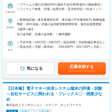
・車載商品開発支援
～プライム上場の日清紡HDの連結子会社/防衛省向け無線通信／
ソフトウェア検査・評価／結果分析・妥当性判定／/社会インフラ
■求人の魅力・特徴：
仕事内容
を支える無線・映像・次世代通信技術/年間休日132日／子ども手
・AI／クラウドの検証技術を伸ばしていく予定
当や住宅手当有／安定した事業基盤～
＜勤務地詳細＞東京事業所住所：東京都小平市御幸町32 勤務地最
・検証実績多数
寄駅：JR中央線／武蔵小金井駅受動喫煙対策：屋内全面禁煙変更
∟ 数多くの商品開発を支援しているので、幅広い技術領域に携
艦船・航空機・車両に搭載される無線通信システムの品質を、ソ
勤務地
の範囲：会社の定める事業所
わることが可能
【最寄り駅】
フトウェア検査の立場から支えるポジションです。定められた手
・高品位な検証サービスを提供
花小金井駅、武蔵小金井駅、一橋学園駅
順に基づき、確実な検証と判断を積み重ねることで、安全と信頼
∟ 検証業務として標準化プロセスを当社独自に制定して運用
を守る役割を担います。
＜予定年収＞430万円～690万円＜賃金形態＞月給制補足事項なし
・JSTQB（ソフトウェアテストに関する資格）資格保有者が多数
＜賃金内訳＞月額（基本給）：208,000円～326,700円＜月給＞
在籍
■職務内容：
給与
208,000円～326,700円＜昇給有無＞有＜残業手当＞有＜給与補足
・製品テストの需要は常にあるため、広く世の中に貢献できる
日清紡HDの連結子会社として無線通信機器を手がける当社にて、
＞■賞与実績：年2回賃金はあくまでも目安の金額であり、選考を
・ソフトウェア検証の技術を通して、商品開発の全体像が分かる
防衛省向け無線通信機器・システムのソフトウェア検査を担当。
通じて上下する可能性があります。月給(月額)は固定手当を含めた
ようになる
艦船・航空機・車両に搭載される通信システムの品質を支える重
表記です。
・不具合発見・原因追及をしていく中で、問題に対して冷静に向
応募依頼する
要なポジションです。
気になる
き合えるようになる
（エージェントサービス）
■職務詳細：
■就業場所の変更範囲：
・防衛省向け無線通信機器・システム製品のソフトウェア検査
大阪府高槻市の本社、および大阪府門真市・守口市・大東市／北
・検査手順書に基づく製品の動作確認・機能／性能検証
海道札幌市／神奈川県横浜市／滋賀県草津市の各拠点を含む会社
【日本橋】電子マネー決済システム端末の評価・試験
・動作結果の分析およびソフトウェア妥当性の判定
の定める就業場所（リモートワークを行う場所、派遣先等会社が
～自社サービスに関われる・フレックス〇・残業少な
・検査結果の記録・報告書作成
指定する場所を含む出向を命じることがあり、その場合は出向先
め
の定める就業場所を含む）
■特機事業部について
株式会社トランザクション・メディア・ネットワークス
主に防衛省向けの艦船、航空機、車両に搭載する無線システムを
変更の範囲：会社が定める職種（出向を命じることがあり、その
正社員
転勤なし
上場企業