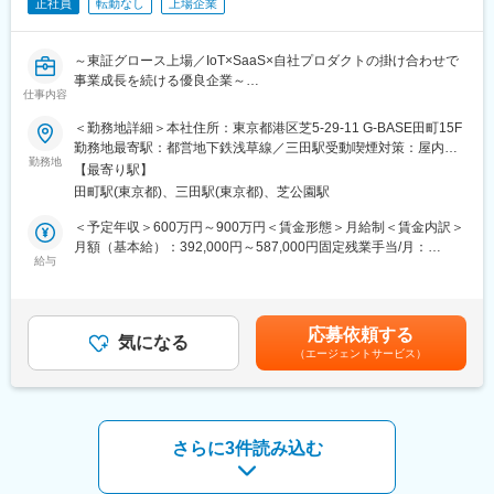
正社員
転勤なし
上場企業
◇重大障害発生時 や 障害多発時の障害対応
特に重大障害発生時は情報が錯綜・混乱するため、強いイニシア
ティブを取り情報統制やタスク管理等を行い早急な解決にあたる
～東証グロース上場／IoT×SaaS×自社プロダクトの掛け合わせで
ことが求められます。
事業成長を続ける優良企業～
仕事内容
■キャリアパス
■業務内容：
＜勤務地詳細＞本社住所：東京都港区芝5-29-11 G-BASE田町15F
将来的にはマネージャーとして組織のマネジメントをお任せしま
◇当社では、当社のソフトウェア群全体の品質を支えるQAエンジ
勤務地最寄駅：都営地下鉄浅草線／三田駅受動喫煙対策：屋内全
す。そのために、現マネージャーの補佐として、チームマネジメ
ニアを募集しています。IoTシステムとして、組み込みソフトウェ
勤務地
面禁煙変更の範囲：会社の定める事業所（リモートワーク含む）
ントをお願いするとともに、業務改善やメンバー育成にも携わっ
【最寄り駅】
アからWebアプリケーション、モバイルアプリケーションに至る
ていただきます。
田町駅(東京都)、三田駅(東京都)、芝公園駅
まで、幅広い領域で品質保証をリードしてくださる方を求めてい
ます。
＜予定年収＞600万円～900万円＜賃金形態＞月給制＜賃金内訳＞
■当社について
担当プロダクトの品質保証に加えて、関連する他のプロダクトや
月額（基本給）：392,000円～587,000円固定残業手当/月：
電子マネー・クレジット・QR決済などを一括管理できるキャッシ
システム全体への影響を考慮したテスト計画・設計・実行を行い
給与
108,000円～163,000円（固定残業時間45時間0分/月）超過した時
ュレス決済サービスを提供する企業です。国内最大級の決済イン
ます。
間外労働の残業手当は追加支給＜月給＞500,000円～750,000円
フラを構築し、100万台超の端末が接続。さらに決済データを活
◇このポジションでは、ソフトウェアテストの専門知識を活か
（一律手当を含む）＜昇給有無＞有＜残業手当＞有＜給与補足＞※
用した情報プロセシング事業にも領域を広げ、新たなサービス創
し、技術とビジネスの両面からサービスの品質向上に貢献してい
能力給+成果変動給＋固定残業代・能力給：能力によって変動・成
出を進めています。
応募依頼する
ただきます。
気になる
果変動給：成果によって変動※固定残業代は「裁量手当」として支
（エージェントサービス）
給■昇給：年2回（7月・1月）賃金はあくまでも目安の金額であ
国内最大級のキャッシュレス決済インフラを展開し、日常の買い
■具体的には：
り、選考を通じて上下する可能性があります。月給(月額)は固定手
物を支えるサービスに携われる点が魅力です。全国で100万台以
以下の業務を通じて当社のプロダクトを支えていただきます。
当を含めた表記です。
上の決済端末に利用されており、社会への影響力の大きさを実感
（1）担当プロダクトの品質保証業務全般
できます。また、決済データを活用した新規サービスにも注力し
担当プロダクトのテスト計画の立案、テスト設計、テスト実行、
さらに3件読み込む
ており、今後も成長が見込まれる分野でキャリアを築くことがで
結果分析、不具合報告など、一連の品質保証プロセスを担当しま
きます。
す。