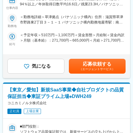
・農機自動運転モニタの検証
94％以上／年休取得日数平均16.6日／残業23.3H／パナソニック
∟「スマート農業」へ貢献
仕事内容
と人材大手のパーソルが出資するエンジニアリング会社／「検証
・航空機搭乗員向けシステムの検証
コンサル」としてのエンジニア市場価値向上が可能◎～
＜勤務地詳細＞草津拠点（パナソニック構内）住所：滋賀県草津
・テレビ、ブルーレイレコーダー、ブルーレイプレイヤーなどの
市野路東2丁目３－１－１ パナソニック構内勤務地最寄駅：南草
AV機器の検証
■業務内容：
勤務地
津駅受動喫煙対策：敷地内喫煙可能場所あり変更の範囲：会社の
・自動化検証（テスト工程の効率化）
IoT関連機器、業務用機器、各種アプリケーションソフトのテスト
定める事業所
・サーボアンプ、ガスメータ、蓄電池、燃料電池の検証
＜予定年収＞510万円～1,100万円＜賃金形態＞月給制＜賃金内訳
（単体テスト～システムテスト）における担当者として、課で受
・車載商品開発支援
＞月額（基本給）：271,700円～665,000円＜月給＞271,700円～
託する各種プロジェクトのリーダーを担当いただきます。
給与
665,000円＜昇給有無＞有＜残業手当＞有＜給与補足＞※給与詳細
ソフトウェアテストの計画、要求分析、テスト設計、実行、報
■求人の魅力・特徴：
は経験・スキル・前職年収等を踏まえて決定します。■モデル年
告、結果分析、進捗管理などのシステムテストのリーダー業務
・AI／クラウドの検証技術を伸ばしていく予定
収：役割等級制／600万円：基本給32.1万円＋残業月25時間、賞
や、検証に付随するテストの自動化の検討、推進もお願いしま
・検証実績多数
与4.4ヶ月分役割等級制／710万円：基本給37.9万円＋残業月25時
す。
応募依頼する
∟ 数多くの商品開発を支援しているので、幅広い技術領域に携
気になる
間、賞与4.4ヶ月分賃金はあくまでも目安の金額であり、選考を通
※経験・スキル・本人希望に応じてメンバー、PL、スペシャリス
（エージェントサービス）
わることが可能
じて上下する可能性があります。月給(月額)は固定手当を含めた表
トいずれかでの採用を予定
・高品位な検証サービスを提供
記です。
∟ 検証業務として標準化プロセスを当社独自に制定して運用
■案件事例：
・JSTQB（ソフトウェアテストに関する資格）資格保有者が多数
【東京／愛知】新規SaaS事業◆自社プロダクトの品質
当社はAI、IoT、クラウド、アプリや電気・機構などソフト・ハー
在籍
ドの知見を持っており、数多くのお客様の案件を扱っておりま
保証担当◆東証プライム上場※DWH249
・製品テストの需要は常にあるため、広く世の中に貢献できる
す。
コニカミノルタ株式会社
・ソフトウェア検証の技術を通して、商品開発の全体像が分かる
取引先例：（製造業）電機メーカー/自動車部品メーカー/日用品メ
ようになる
ーカー/計測・放送機器メーカーなど（IT業界）情報・通信会社な
正社員
上場企業
・不具合発見・原因追及をしていく中で、問題に対して冷静に向
ど（研究機関）自動運転技術研究企業など
き合えるようになる
＜事例＞
■部門役割：
・IoT家電のスマホ連携アプリの検証
ソフトウェア品質保証部では、新規サービスの立ち上げから上市
∟商品仕様をもとにテスト設計と評価を実施