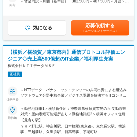
＜賃金内訳＞月額（基本給）：382,500円～487,500円＜月給＞
・社内公募制度
◇テスト環境の構築（サーバークライアント環境）及びテスト環
給与
382,500円～487,500円＜昇給有無＞有＜残業手当＞有＜給与補足
・全社開発力強化研修（組込開発、サーバー開発、PM力、営業）
境整備
＞※予定年収はあくまでも目安の金額であり、選考を通じて上下す
◇ロゴ認証に必要なデバイス及びOSの要求仕様情報の収集と共有
る可能性があります。・昇給：年1回・賞与：年1回賃金はあくま
■札幌事業部について
◇ロゴテストの実施及び申請業務、状況に応じて弊社Engineering
でも目安の金額であり、選考を通じて上下する可能性がありま
20代から50代まで幅広く活躍しています。プロジェクトの規模感
応募依頼する
チームとMicrosoft社（日本・US）への問い合わせと調整
気になる
す。月給(月額)は固定手当を含めた表記です。
は1～50名程度になります。中途社員も多く、活躍する環境で
（エージェントサービス）
※英語資料（仕様書など）の為に、英語力（読解）が必要となりま
す。首都圏と変わらない規模の案件も担当するため、技術力を着
す。
実に身に着けていただく事が可能です。
★オフィスはテクノパークと札幌駅前オフィスにございますが、
■就業環境：
両方のオフィスや在宅勤務を駆使して柔軟に働くことが可能で
【横浜／横須賀／東京都内】通信プロトコル評価エン
残業20ｈ／年間休日125日／在宅勤務可能
す。
ジニア◇売上高500億超のIT企業／福利厚生充実
■当社について：
株式会社ＮＴＴデータＭＳＥ
■同社の特徴・魅力：
当社は1984年に世界に先駆けてのコードレス・ペンタブレットを
・車載器とスマホの連携機能開発、ヘルスケアアプリ開発、大手
正社員
発表しました。現在ではその技術力の高さを活かし、オリジナル
総合流通グループのECサイト開発など、社会に役立つ製品の開発
ブランドのペンタブレット・ディスプレイなどの開発、製造、販
を手がけています。
売を行うブランド製品事業と、スマートフォン、タブレット、ノ
・誰もが自由に発言できる風通しの良い社風です。週に1時間、担
～NTTデータ・パナソニック・デンソーの共同出資による組込み
ートPC等のOEMパートナー様向けに技術ソリューションを供給す
当業務やプロジェクト以外の活動を行う時間を設け、職場の課題
ソフトウェア分野中核企業／ビジネス課題を解決するITコンサル
るテクノロジーソリューション事業を展開しています。
仕事内容
解決や新たな価値創出にチャレンジする「イノベーションタイ
企業へ成長中／離職率2％～
ム」を設けています。
＜勤務地詳細1＞横須賀住所：神奈川県横須賀市光の丘 受動喫煙
■業務概要
対策：屋内喫煙可能場所あり＜勤務地詳細2＞横浜オフィス住所：
変更の範囲：会社の定める業務
5G時代が到来し、モバイル通信ビジネスは次世代サービス展開の
勤務地
神奈川県横浜市神奈川区金港町3番1号 コンカード横浜勤務地最
【最寄り駅】
フェーズに入っています。あらゆる環境でサービスを受けられる
寄駅：JR線／横浜駅受動喫煙対策：屋内全面禁煙＜勤務地詳細3
ＹＲＰ野比駅、神奈川駅、日本橋駅(東京都)、京急長沢駅、横浜
よう、無線による通信環境はますます重要になります。モバイル
＞日本橋オフィス住所：東京都中央区日本橋 受動喫煙対策：屋内
駅、三越前駅、久里浜駅、新高島駅、茅場町駅
通信ビジネスに関わるお客様だけでなく、オートモーティブビジ
全面禁煙変更の範囲：本文参照