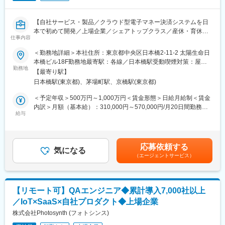
・年休132日かつ有休取得率は高く大型連休を作りやすい環境の
ため、プライベートを大事にする社員が多いのが特徴です。
【自社サービス・製品／クラウド型電子マネー決済システムを日
・フレックス(コアタイム：13:00～15:00)活用など、柔軟に働き
本で初めて開発／上場企業／シェアトップクラス／産休・育休取
方をする社員が多数在籍しております。
仕事内容
得実績あり／教育・研修制度充実／資格支援制度充実／土日祝休
み／フレックスタイム】
■同社の成長戦略：
＜勤務地詳細＞本社住所：東京都中央区日本橋2-11-2 太陽生命日
・同社は研究開発成果を基に特色あるテクノロジを確立して、自
本橋ビル18F勤務地最寄駅：各線／日本橋駅受動喫煙対策：屋内
■業務内容
動運転の実現に欠かせないセーフティソリューションを展開しま
勤務地
喫煙可能場所あり
【最寄り駅】
全社で進行するプロジェクトを横断的に俯瞰し、進捗・品質・リ
す。同社は既存の大企業とは一線を画して単に規模を追うのでは
日本橋駅(東京都)、茅場町駅、京橋駅(東京都)
スクの統制を通じて、自社サービスの安定性と品質向上を率先い
なく、業界各社に真に求められる「グローバルニッチャー」を志
ただける方を募集いたします。
向しています。
＜予定年収＞500万円～1,000万円＜賃金形態＞日給月給制＜賃金
個別プロジェクトの実行責任者ではなく、現場と伴走しながらプ
内訳＞月額（基本給）：310,000円～570,000円/月20日間勤務想
ロジェクト成功を支援する役割です。インシデント発生自体を抑
■同社について：
給与
定＜想定月額＞310,000円～570,000円＜昇給有無＞有＜残業手当
止すべく予兆予防活動に注力、安定したサービスが提供できる組
・同社は新規ビジネス・R&Dを展開するベンチャー企業的な立ち
＞有＜給与補足＞※上記年収は賞与を含みます。※期待値・当社制
織をリードしていただきたいと考えています。
位置でありながらも「NTTデータグループ自動車OneTeam」に属
度・本人希望・前職年収等を考慮、勘案し決定します。賃金はあ
しているため、経営環境・ビジネス環境は安定しています。小規
くまでも目安の金額であり、選考を通じて上下する可能性があり
応募依頼する
■業務詳細
模であるがゆえ部門間のセクショナリズムは無く、会社一体で事
気になる
ます。月給(月額)は固定手当を含めた表記です。
（エージェントサービス）
◇品質管理プロセス（各工程移行判定、品質評価、リリース評
業に取り組んでおり、社長をはじめとした幹部や同僚への相談が
価、定常業務化判定）の遵守、評価判定の活動を通して、サービ
しやすい風土です。
ス・業務・システムの品質の確保と向上を推進
◇品質リスクのあるプロジェクトに対して、今後起こり得るリス
変更の範囲：会社の定める業務
【リモート可】QAエンジニア◆累計導入7,000社以上
クを想定し、関連する部署にリスク対策を指示・進捗確認・対応
／IoT×SaaS×自社プロダクト◆上場企業
推進
◇品質管理における課題の特定と改善施策の立案・実施・実行管
株式会社Photosynth (フォトシンス)
理