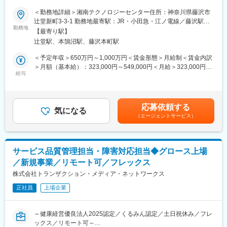
ラ”として役立つ製品に関われます。
サービス部門での募集になります。
＜勤務地詳細＞湘南テクノロジーセンター住所：神奈川県藤沢市
今回配属を想定しているのは法人向けビジネスの中でも特にお客
辻堂新町3-3-1 勤務地最寄駅：JR・小田急・江ノ電線／藤沢駅受
●IoT × 通信 × クラウドまで広がる技術領域
様に提供するシステムの品質管理を一手に担っている部署です。
勤務地
動喫煙対策：敷地内喫煙可能場所あり変更の範囲：会社の定める
デバイスからクラウドまで幅広く経験でき、QAを超えてスキル
【最寄り駅】
事業所（リモートワーク含む）
を広げられます。
辻堂駅、本鵠沼駅、藤沢本町駅
◆概要
放送局や企業といった法人のお客様へ納品するシステムを制御、
＜予定年収＞650万円～1,000万円＜賃金形態＞月給制＜賃金内訳
●開発と一体で製品を育てる現場重視スタイル
または単体で機能するソフトウェア開発要件に対して、テスト構
＞月額（基本給）：323,000円～549,000円＜月給＞323,000円～
検証は後工程ではなく“製品の核”。開発・企画と密に連携し、完
想を検討し、プロジェクトやリリーススケジュールに合わせたテ
給与
549,000円＜昇給有無＞有＜残業手当＞有＜給与補足＞■賞与：有
成度を自ら高められます。
スト仕様書の設計を行います。また、テストを実行する人員の管
（年1回）■昇格：有（年1回）賃金はあくまでも目安の金額であ
理監督を行います。評価工程において常に中心となってプロジェ
り、選考を通じて上下する可能性があります。月給(月額)は固定手
●安心して成長できる環境
クトを遂行させます。
当を含めた表記です。
フレックス制度やリモートはありませんが、開発・検証・事業
応募依頼する
気になる
メンバーが一体となる現場は“速さ”と“安心感”を両立。チームで製
（エージェントサービス）
◆業務内容
品を育てる喜びがあります。
・評価業務マネジメント
・エンジニアリング業務を行っているパートナー会社の管理 な
■会社紹介
ど
フューチャーモデルグループは、スマート家電やIoTソリューショ
サービス品質管理担当・障害対応担当◆グロース上場
ンなど、常に時代のニーズをとらえたプロダクトを開発・販売す
／新規事業／リモート可／フレックス
◆魅力
るものづくり企業です。「誰もが使いやすく、生活が豊かになる
近年はクラウドやAIが普及し、大型の設備を抱えることなく投資
株式会社トランザクション・メディア・ネットワークス
製品づくり」を掲げ、国内外のパートナー企業との共創を推進し
ができるようになったため、業務形態に合わせた様々なソフトウ
ています。
正社員
上場企業
ェアの需要が高まっており、幅広い最先端の技術に触れることが
★Note投稿もしていますので是非ご覧ください！！
できます。
また、同じオフィスにソフトウェア開発の部隊がいる事から、技
変更の範囲：会社の定める業務
～健康経営優良法人2025認定／くるみん認定／土日祝休み／フレ
術面でのスキル構築や専門知識以外のソリューションに触れる場
ックス／リモート可～