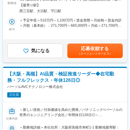
以下の業務をお任せします。
勤務地
全面禁煙変更の範囲：会社の定める事業所
・東京と中国・広州の開発チームと連携しながら、国際的な開発
【最寄り駅】
※経験・スキル・本人希望に応じて、メンバー・PL・スペシャリ
体制の中で QA としての専門性を高められる環境です。
西三荘駅、大日駅、守口駅
ストいずれかの役割等級での採用を行います。
・役職や職種にとらわれないフラットなチーム体制の中で、開発
＜予定年収＞510万円～1,100万円＜賃金形態＞月給制＜賃金内訳
メンバーと近い距離で協業し、QA観点から意見や提案を発信でき
・AIシステムの品質基準策定、および品質保証プロセスの設計・
＞月額（基本給）：271,700円～665,000円＜月給＞271,700円～
る環境です。
運用
給与
665,000円＜昇給有無＞有＜残業手当＞有＜給与補足＞■賞与：年
・AIモデル・システムの検証計画立案・実行・評価
2回（6月、12月）／過去実績…4.4ヶ月※経験・スキル・本人希望
変更の範囲：会社の定める業務
・品質管理・検証業務の組織的推進
に応じてメンバー・PL・スペシャリストいずれかの採用となりま
・組織全体のAI検証体制の構築・拡大に向けた戦略立案・実行
す。モデル年収：600万円：基本給32.1万円＋残業月25時間、賞
応募依頼する
・関連部門や経営層との連携・調整
気になる
与4.4ヶ月分710万円：基本給37.9万円＋残業月25時間、賞与4.4
（エージェントサービス）
ヶ月分賃金はあくまでも目安の金額であり、選考を通じて上下す
■案件事例：
る可能性があります。月給(月額)は固定手当を含めた表記です。
・IoT家電のスマホ連携アプリの検証
└商品仕様をもとにテスト設計と評価を実施
【大阪・高槻】AI品質・検証推進リーダー◆在宅勤
・農機自動運転モニタの検証
務・フルフレックス・年休126日◎
└「スマート農業」へ貢献
・航空機搭乗員向けシステムの検証
パーソルAVCテクノロジー株式会社
・テレビ、ブルーレイレコーダー、ブルーレイプレイヤーなどの
正社員
AV機器の検証
・自動化検証（テスト工程の効率化）
・サーボアンプ、ガスメータ、蓄電池、燃料電池の検証
～新しい技術／付加価値を高めた開発／パナソニック×パーソルの
・車載商品開発支援
世界のエンジニアリング会社／年間休日126日◎～
仕事内容
■魅力：
■業務内容：
＜勤務地詳細＞本社住所：大阪府高槻市幸町1-1 勤務地最寄駅：
◎AI／クラウドの検証技術を伸ばしていく予定