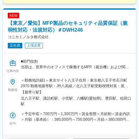
NEW
【東京／愛知】MFP製品のセキュリティ品質保証（脆
弱性対応・法規対応）＃DWH246
コニカミノルタ株式会社
正社員
上場企業
■部門役割
当部は、世界中のオフィスで稼働するMFP（複合機）および関連
仕事内容
ソリューションの品質保証を担っています。
製品が市場に出る前の最終関門であり、顧客のビジネスを止めな
＜勤務地詳細1＞東京サイト八王子住所：東京都八王子市石川町
いための「信頼」を担保することがミッションです。
2970 勤務地最寄駅：JR八高線／北八王子駅受動喫煙対策：屋内
勤務地
全面禁煙＜勤務地詳細2＞瑞穂サイト住所：愛知県豊川市穂ノ原3-
【最寄り駅】
■解決したい課題
22-1 勤務地最寄駅：名鉄豊川線／諏訪町駅受動喫煙対策：屋内全
北八王子駅、諏訪町駅、小宮駅、八幡駅(愛知県)、豊田駅、稲荷口
現在、製品の多機能化に伴い、監視すべきソフトウェアコンポー
面禁煙変更の範囲：会社の定める事業所（リモートワーク含む）
駅
ネントやOSSが膨大になっているため、次のような課題がありま
す。
＜予定年収＞700万円～1,300万円＜賃金形態＞月給制＜賃金内訳
これらを解決し、脆弱性対応の迅速化と判断プロセスの高度化を
＞月額（基本給）：380,000円～750,000円＜月給＞380,000円～
実現することを期待しています。
給与
750,000円＜昇給有無＞有＜残業手当＞有＜給与補足＞※経験・ス
・日々報告される脆弱性情報に対し、自社製品への影響を「技術
キルを考慮の上、決定します。■昇給：年1回■賞与：年2回（6
的かつ論理的」に評価する体制の強化
月・12月）賃金はあくまでも目安の金額であり、選考を通じて上