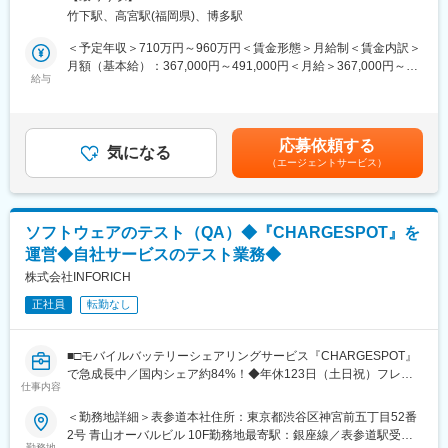
グローバルに展開する製造業向けシステムプラットフォームの品
自身のキャリアをより主体的に選択できるようになりました。パ
竹下駅、高宮駅(福岡県)、博多駅
質保証業務。主に、事業変革の核となるアーキテクチャ刷新プロ
ナソニックグループALLにチャレンジできる社内公募制度、社員
ジェクトをご担当いただき、開発上流からの品質作り込みやプロ
＜予定年収＞710万円～960万円＜賃金形態＞月給制＜賃金内訳＞
が自律的に学習可能な「Linkedin Learning」の導入、MBA派遣プ
ダクト全体のリリース判定を担っていただきます。
月額（基本給）：367,000円～491,000円＜月給＞367,000円～
ログラム、語学力向上プログラムなど、社員一人一人の成長を後
■具体的な業務例：
給与
491,000円＜昇給有無＞有＜残業手当＞有＜給与補足＞※上記予定
押しする制度を充実させております。
・開発品質管理（要求・設計レビュー、品質審査、リリース判
年収は想定年収範囲ですが、実際の給与提示は年齢・前職・経験
定）、品質保証プロセスの構築と改善
を考慮の上、当社規程に準じ決定します。賃金はあくまでも目安
■転居、お住まいに関する補助：
・英語の使用頻度は、 海外拠点とのやり取り（主にメール）が発
の金額であり、選考を通じて上下する可能性があります。月給(月
転職にあたり引っ越しを要する場合、通勤1.5時間以上の場所にお
応募依頼する
生します。Web会議は月に1回程度の頻度です。
気になる
額)は固定手当を含めた表記です。
住まいの場合、現職で社宅や寮にお住まいの場合、いずれかに当
（エージェントサービス）
てはまれば、社宅貸与もしくは住宅費補助制度の対象になりま
■組織ミッション：
す。その場合引っ越し手当についても当社にて負担いたします。
【回路形成プロセス事業部】電子部品実装プロセス、半導体製造
プロセス、FPD製造プロセスにおいて、モノづくり技術を駆使し
ソフトウェアのテスト（QA）◆『CHARGESPOT』を
た最先端の生産設備やソフトウェア、O&Mソリューションなどの
運営◆自社サービスのテスト業務◆
提供で、お客様の工場全体の製造プロセスを最適化し、高生産
性・高品質の実現に貢献しています。
株式会社INFORICH
【品質保証部】ハードウェアからソフトウェア、ソリューション
正社員
転勤なし
サービスに至るまで、開発の上流工程から市場に出た後まで、一
貫して品質を保証する組織です。全部門を巻き込みながら、グロ
ーバルな市場の品質課題解決を迅速に進め、お客様の信頼を獲得
■□モバイルバッテリーシェアリングサービス『CHARGESPOT』
することが私たちのミッションです。変化点やバラツキを的確に
で急成長中／国内シェア約84%！◆年休123日（土日祝）フレッ
捉え、是正活動を強化することで、品質向上と品質ロス低減の実
仕事内容
クス／在宅勤務やシェアオフィスでの勤務可■□
現を目指しています。
＜勤務地詳細＞表参道本社住所：東京都渋谷区神宮前五丁目52番
■職務説明
2号 青山オーバルビル 10F勤務地最寄駅：銀座線／表参道駅受動
■職場の雰囲気：
CHARGESPOT、ShareSPOT、SPOTJOBS、CheerSPOTなど、
勤務地