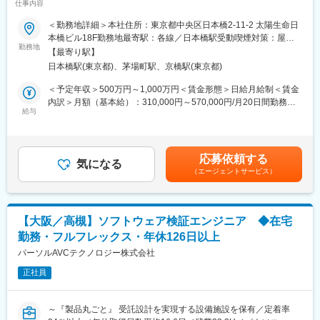
面も多々あり、幅広い知見の習得ができる各種環境が揃っていま
仕事内容
す。在宅勤務も積極的に活用しています。
■業務内容
＜勤務地詳細＞本社住所：東京都中央区日本橋2-11-2 太陽生命日
プロジェクト推進をサポートし、自社サービス品質向上を率先い
本橋ビル18F勤務地最寄駅：各線／日本橋駅受動喫煙対策：屋内
◆企業理念
ただける方を募集いたします。
勤務地
喫煙可能場所あり
ソニーマーケティングは、「あなたとずっと、感動をともに。」
【最寄り駅】
また、インシデント発生自体を抑止すべく予兆予防活動に注力、
を企業理念に、顧客・パートナー・仲間と共感でつながるサイク
日本橋駅(東京都)、茅場町駅、京橋駅(東京都)
安定したサービスが提供できる組織をリードしていただきます。
ルを育んでいます。ソニーグループのPurposeである 「クリエイ
◇品質管理プロセス（各工程移行判定、品質評価、リリース評
＜予定年収＞500万円～1,000万円＜賃金形態＞日給月給制＜賃金
ティビティとテクノロジーの力で、世界を感動で満たす」 を顧客
価、定常業務化判定）の遵守、評価判定の活動を通して、サービ
内訳＞月額（基本給）：310,000円～570,000円/月20日間勤務想
に最も近い最前線で体現し、多様な人材が交差するチームで新し
ス・業務・システムの品質の確保と向上を推進
給与
定＜想定月額＞310,000円～570,000円＜昇給有無＞有＜残業手当
い体験を編み上げています。あなたの専門性が、だれかの“心がは
◇品質リスクのあるプロジェクトに対して、今後起こり得るリス
＞有＜給与補足＞※上記年収は賞与を含みます。※期待値・当社制
ずむ瞬間”になる─その実感を、ここで。
クを想定し、関連する部署にリスク対策を指示・進捗確認・対応
度・本人希望・前職年収等を考慮、勘案し決定します。賃金はあ
推進
くまでも目安の金額であり、選考を通じて上下する可能性があり
応募依頼する
◇品質管理における課題の特定と改善施策の立案・実施・実行管
気になる
ます。月給(月額)は固定手当を含めた表記です。
変更の範囲：会社の定める業務
（エージェントサービス）
理
◇重大障害発生時 や 障害多発時の障害対応
特に重大障害発生時は情報が錯綜・混乱するため、強いイニシア
ティブを取り情報統制やタスク管理等を行い早急な解決にあたる
【大阪／高槻】ソフトウェア検証エンジニア ◆在宅
ことが求められます。
勤務・フルフレックス・年休126日以上
■キャリアパス
パーソルAVCテクノロジー株式会社
将来的にはマネージャーとして組織のマネジメントをお任せしま
正社員
す。そのために、現マネージャーの補佐として、チームマネジメ
ントをお願いするとともに、業務改善やメンバー育成にも携わっ
ていただきます。
～『製品丸ごと』 受託設計を実現する設備施設を保有／定着率