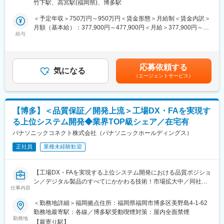
経験豊富な社員が多く、落ち着いた環境でじっくり業務に取り組
竹下駅、高宮駅(福岡県)、博多駅
・テスト戦略/テスト方針/テスト計画の策定
める職場です。他事業部からの異動者も多数在籍しており、様々
・テスト設計（テストケース作成）およびテスト実施
＜予定年収＞750万円～950万円＜賃金形態＞月給制＜賃金内訳＞
な製品知識や多様なバックグラウンドを持つメンバーがそれぞれ
・不具合の分析、再発防止に向けたテスト品質改善提案
月額（基本給）：377,900円～477,900円＜月給＞377,900円～
の専門性を尊重し合っています。年齢や役職に関係なくフラット
給与
477,900円＜昇給有無＞有＜残業手当＞有＜給与補足＞※上記予定
な文化で、技術的な相談や改善提案など、活発な議論を歓迎する
■組織ミッション：
年収は想定年収範囲ですが、実際の給与提示は年齢・前職・経験
風土が根付いています。
【回路形成プロセス事業部】電子部品実装プロセス、半導体製造
を考慮の上、当社規程に準じ決定します。賃金はあくまでも目安
プロセス、FPD製造プロセスにおいて、モノづくり技術を駆使し
の金額であり、選考を通じて上下する可能性があります。月給(月
■転居、お住まいに関する補助：
応募依頼する
た最先端の生産設備やソフトウェア、O&Mソリューションなどの
気になる
額)は固定手当を含めた表記です。
転職にあたり引っ越しを要する場合、通勤1.5時間以上の場所にお
（エージェントサービス）
提供で、お客様の工場全体の製造プロセスを最適化し、高生産性/
住まいの場合、現職で社宅や寮にお住まいの場合、いずれかに当
高品質の実現に貢献
てはまれば、社宅貸与もしくは住宅費補助制度の対象になりま
【ソフト開発部】回路形成プロセス事業部が提供する電子部品実
す。その場合引っ越し手当についても当社にて負担いたします。
装・半導体・FPD製造向け生産設備において、エッジデバイスの
【博多】＜品質保証／開発上流＞工場DX・FAを実現す
組込みソフトおよび周辺システムのアプリケーションソフトを開
る上位システム開発◆業界TOP級シェア／在宅有
発する部門です。設備の価値を最大化し、ファインプロセスコン
トロールやAutonomous Factoryの実現を通じて、顧客工場全体の
パナソニックコネクト株式会社（パナソニックホールディングス）
生産性・品質向上に貢献
正社員
業種未経験歓迎
■職場の雰囲気：
世界トップクラスレベルのモノづくり現場を支えるという高い使
【工場DX・FAを実現する上位システム開発における品質ポジショ
命感を持ち、年齢や役職に関係なくフラットに議論できる風土で
ン／デジタル製品のすべてにかかわる技術！市場拡大中／同社の
す。キャリア採用者も多く、多様なバックグラウンドを尊重しな
仕事内容
実装機が全世界で９万台稼働・50年以上グローバルトップ級／ス
がら協働しています。
マホ電子基板向けシェア40％／ジョブ型雇用・公募異動制度・リ
＜勤務地詳細＞福岡拠点住所：福岡県福岡市博多区美野島4-1-62
スキリングなど制度が充実】
勤務地最寄駅：各線／博多駅受動喫煙対策：屋内全面禁煙
■キャリアパス：
勤務地
23年度4月よりメンバーシップ型からジョブ型雇用に移行し、ご
【最寄り駅】