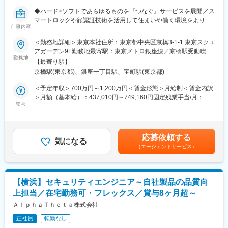
・生活家電の機能をさらに充実させる、さまざまな商品開発に貢
◆ハード×ソフトであらゆるものを『つなぐ』サービスを展開／ス
献できる
マートロックや顔認証技術を活用して住まいや働く環境をより便
・アプリケーションの開発・実装 も可能
仕事内容
利にするプロダクト◆
∟ユーザーインターフェース部分/ユーザ操作の処理実装
＜勤務地詳細＞東京本社住所：東京都中央区京橋3-1-1 東京スクエ
・商品開発の一連の流れを経験できる
■業務内容：
アガーデン9F勤務地最寄駅：東京メトロ銀座線／京橋駅受動喫煙
・組込ソフトウェア開発の上位から下位層まで、AV家電ソフト開
・AWSのサービスを使ったIoTデバイス機器のマネージメント、基
勤務地
対策：屋内全面禁煙
発のすべてを習得できる
【最寄り駅】
盤構築、監視運用（AWS IoTをベースにしたIoT基盤の設計や開発
京橋駅(東京都)、銀座一丁目駅、宝町駅(東京都)
／各種AWSサーバーレスサービスを用いたIoT連携機能の設計や開
■当社の魅力
発）
＜予定年収＞700万円～1,200万円＜賃金形態＞月給制＜賃金内訳
◇ハイレベルなチームで切磋琢磨し、成長できる！
・workhub・homehubのIoTデバイス関連機能の企画・開発や連携
＞月額（基本給）：437,010円～749,160円固定残業手当/月：
トップエンジニアと先端かつ幅広い技術に挑戦！
機能の設計や開発
給与
146,324円～250,840円（固定残業時間45時間0分/月）超過した時
AI、IoT、クラウド、アプリ開発等の案件にチームで携われる。
・LinuxベースのIoTデバイスの設計や開発
間外労働の残業手当は追加支給＜月給＞583,334円～1,000,000円
◇開発の上流工程から携われる！
・IoTセキュリティの検証や設計や開発
（一律手当を含む）＜昇給有無＞有＜残業手当＞有＜給与補足＞※
ビジネスパートナーと仕様検討からの開発が可能！ 受託開発案
・顧客導入サポート・運用保守
経験・能力を考慮し、当社規定のグレードごとの給与レンジに応
件が9割以上。
応募依頼する
・新規IoTデバイスのPoC
気になる
じて決定※給与改訂は原則年2回※評価制度の社内公開あり賃金は
◇店頭に並ぶ商品開発に携われる！
（エージェントサービス）
あくまでも目安の金額であり、選考を通じて上下する可能性があ
約7割の案件がパナソニック商品の開発！ 世界品質の商品開発
■期待すること：
ります。月給(月額)は固定手当を含めた表記です。
で、IT全盛における確固たる技術力の獲得が可能。
・現行IoTプラットフォームの刷新
◇学ぶ・挑戦できる環境が充実！
・アーキテクチャ的に特定ドメインに依存した箇所のリファクタ
【横浜】セキュリティエンジニア～自社製品の品質向
リング
変更の範囲：会社が定める職種（出向を命じることがあり、その
上担当／在宅勤務可・フレックス／賞与8ヶ月超～
・マルチクラウドおよびオンプレも跨った複数環境下におけるオ
場合は出向先の定める職種）
ブザーバビリティ向上
ＡｌｐｈａＴｈｅｔａ株式会社
・スマートビルディング設計開発
正社員
転勤なし
・IoT関連の新技術のプロトタイピング