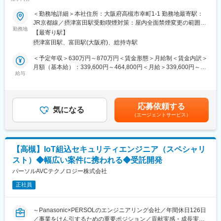
◎～
・アプリケーションの開発・実装 も可能
＜勤務地詳細＞本社住所：大阪府高槻市幸町1-1 勤務地最寄駅：
∟ユーザーインターフェース部分/ユーザ操作の処理実装
当社はAI、IoT、クラウド、アプリや電気・機構などソフト・ハー
JR京都線／摂津富田駅受動喫煙対策：屋内全面禁煙変更の範囲：
・商品開発の一連の流れを経験できる
ドの知見を持っており、数多くのお客様の案件を扱っておりま
勤務地
会社の定める事業所
・組込ソフトウェア開発の上位から下位層まで、AV家電ソフト開
【最寄り駅】
す。
発のすべてを習得できる
摂津富田駅、富田駅(大阪府)、総持寺駅
◇取引先例：（製造業）電機メーカー/自動車部品メーカー/日用品
メーカー/計測・放送機器メーカーなど（IT業界）情報・通信会社
＜予定年収＞630万円～870万円＜賃金形態＞月給制＜賃金内訳＞
■当社の魅力
など（研究機関）自動運転技術研究企業など
月額（基本給）：339,600円～464,800円＜月給＞339,600円～
◇ハイレベルなチームで切磋琢磨し、成長できる！
給与
464,800円＜昇給有無＞有＜残業手当＞有＜給与補足＞賃金はあ
トップエンジニアと先端かつ幅広い技術に挑戦！
■業務詳細：
くまでも目安の金額であり、選考を通じて上下する可能性があり
AI、IoT、クラウド、アプリ開発等の案件にチームで携われる。
BtoB BtoC のIoT開発でトレンド・最新技術を商品化する際のセキ
ます。月給(月額)は固定手当を含めた表記です。
◇開発の上流工程から携われる！
ュリティ対策を担当いただきます。当ポジションでは、ソフトウ
ビジネスパートナーと仕様検討からの開発が可能！ 受託開発案
応募依頼する
ェアの脆弱性評価、暗号化、セキュアブートなどを担当し、要件
気になる
件が9割以上。
（エージェントサービス）
定義・基本設計・詳細設計・設計レビュー、実装、評価を担当。
◇店頭に並ぶ商品開発に携われる！
組込みセキュリティ技術者の後進育成までをお任せします。
約7割の案件がパナソニック商品の開発！ 世界品質の商品開発
で、IT全盛における確固たる技術力の獲得が可能。
■案件事例：
◇学ぶ・挑戦できる環境が充実！
【高槻】IoT組込セキュリティエンジニア（スペシャリ
・レイアウトフリーテレビ開発
スト）◆幅広い案件に携われる◆受託開発
・冷蔵庫カメラ開発
変更の範囲：会社が定める職種（出向を命じることがあり、その
・ケーブルテレビ向けセットトップボックス(STB) 受信機開発
パーソルAVCテクノロジー株式会社
場合は出向先の定める職種）
・蓄電システムのIoT化（ハード/クラウド部門との連携開発）
正社員
■魅力
・最先端の技術で生活を便利にする仕事
～Panasonic×PERSOLのエンジニアリング会社／年間休日126日
・生活家電の機能をさらに充実させる、さまざまな商品開発に貢
／事業をけん引するための重要ポジション／貢献実感・成長実感