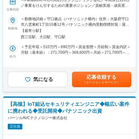
・生活家電の機能をさらに充実させる、さまざまな商品開発に貢
／事業をけん引するための重要ポジション／貢献実感・成長実感
献できる
仕事内容
◎～
・アプリケーションの開発・実装 も可能
＜勤務地詳細＞守口拠点（パナソニック構内）住所：大阪府守口
∟ユーザーインターフェース部分/ユーザ操作の処理実装
当社はAI、IoT、クラウド、アプリや電気・機構などソフト・ハー
市八雲東町1丁目10番12号 パナソニック構内受動喫煙対策：屋内
・商品開発の一連の流れを経験できる
ドの知見を持っており、数多くのお客様の案件を扱っておりま
勤務地
全面禁煙変更の範囲：会社の定める事業所
・組込ソフトウェア開発の上位から下位層まで、AV家電ソフト開
【最寄り駅】
す。
発のすべてを習得できる
西三荘駅、大日駅、守口駅
◇取引先例：（製造業）電機メーカー/自動車部品メーカー/日用品
メーカー/計測・放送機器メーカーなど（IT業界）情報・通信会社
＜予定年収＞510万円～690万円＜賃金形態＞月給制＜賃金内訳＞
■当社の魅力
など（研究機関）自動運転技術研究企業など
月額（基本給）：271,700円～369,600円＜月給＞271,700円～
◇ハイレベルなチームで切磋琢磨し、成長できる！
給与
369,600円＜昇給有無＞有＜残業手当＞有＜給与補足＞賃金はあ
トップエンジニアと先端かつ幅広い技術に挑戦！
■業務詳細：
くまでも目安の金額であり、選考を通じて上下する可能性があり
AI、IoT、クラウド、アプリ開発等の案件にチームで携われる。
BtoB BtoC のIoT開発でトレンド・最新技術を商品化する際のセキ
ます。月給(月額)は固定手当を含めた表記です。
◇開発の上流工程から携われる！
ュリティ対策を担当いただきます。当ポジションでは、ソフトウ
ビジネスパートナーと仕様検討からの開発が可能！ 受託開発案
応募依頼する
ェアの脆弱性評価、暗号化、セキュアブートなどを担当し、要件
気になる
件が9割以上。
（エージェントサービス）
定義・基本設計・詳細設計・設計レビュー、実装、評価を担当。
◇店頭に並ぶ商品開発に携われる！
約7割の案件がパナソニック商品の開発！ 世界品質の商品開発
■案件事例：
で、IT全盛における確固たる技術力の獲得が可能。
・レイアウトフリーテレビ開発
◇学ぶ・挑戦できる環境が充実！
【高槻】IoT組込セキュリティエンジニア◆幅広い案件
・冷蔵庫カメラ開発
に携われる◆受託開発◆パナソニック出資
・ケーブルテレビ向けセットトップボックス(STB) 受信機開発
変更の範囲：会社が定める職種（出向を命じることがあり、その
・蓄電システムのIoT化（ハード/クラウド部門との連携開発）
パーソルAVCテクノロジー株式会社
場合は出向先の定める職種）
正社員
■魅力
・最先端の技術で生活を便利にする仕事