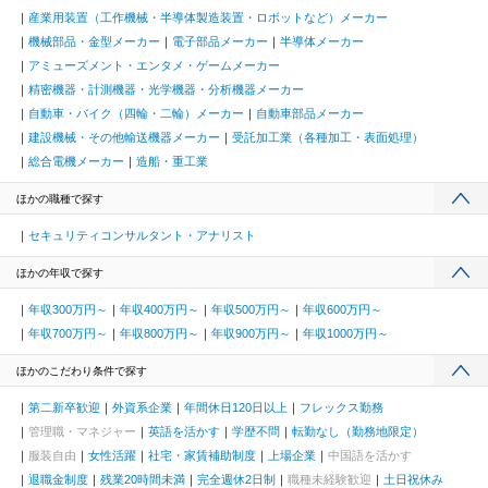
産業用装置（工作機械・半導体製造装置・ロボットなど）メーカー
機械部品・金型メーカー
電子部品メーカー
半導体メーカー
アミューズメント・エンタメ・ゲームメーカー
精密機器・計測機器・光学機器・分析機器メーカー
自動車・バイク（四輪・二輪）メーカー
自動車部品メーカー
建設機械・その他輸送機器メーカー
受託加工業（各種加工・表面処理）
総合電機メーカー
造船・重工業
ほかの職種で探す
セキュリティコンサルタント・アナリスト
ほかの年収で探す
年収300万円～
年収400万円～
年収500万円～
年収600万円～
年収700万円～
年収800万円～
年収900万円～
年収1000万円～
ほかのこだわり条件で探す
第二新卒歓迎
外資系企業
年間休日120日以上
フレックス勤務
管理職・マネジャー
英語を活かす
学歴不問
転勤なし（勤務地限定）
服装自由
女性活躍
社宅・家賃補助制度
上場企業
中国語を活かす
退職金制度
残業20時間未満
完全週休2日制
職種未経験歓迎
土日祝休み