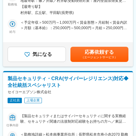
地最寄駅：篠ノ井線／村井駅受動喫煙対策：屋内全面禁煙変更の
など働く場所に依存しない働き方に変わっていく中で、セキュリ
ンをご提案します。
勤務地
範囲：会社の定める事業所（リモートワーク含む）
ティリスクは増々高まっています。セキュリティ技術を通じて、
【最寄り駅】
「長野で豊かな暮らしを実現したい」「グローバルに活躍した
顧客のお困りごとを解決し、誰もが働きやすい環境の提供をする
村井駅、広丘駅、平田駅(長野県)
い」「幅広い技術知見を身に着けたい」そのような方にぜひご応
ことで社会への貢献ができます。MFPだけでなく関連ソリューシ
募いただきたい求人です。
＜予定年収＞500万円～1,000万円＜賃金形態＞月給制＜賃金内訳
ョン・サービス含めて利益を拡大させており、関連するソフトウ
＞月額（基本給）：250,000円～500,000円＜月給＞250,000円～
ェア技術も進化し続けているため、スキル伸長の機会に恵まれた
■ポジション内容：ご経験に応じて以下のようなポジションをご提
給与
500,000円＜昇給有無＞有＜残業手当＞有＜給与補足＞※前職での
環境です。オフィス複合機のセキュリティ技術開発を進めること
案します。
給与、キャリアを考慮のうえ、面談後に決定いたします。■賞与：
で、セキュリティ知識と技術を獲得でき、他のIoT機器開発にスキ
・ITインフラ（ネットワーク、サーバー、クラウド）の企画・設
年2回賃金はあくまでも目安の金額であり、選考を通じて上下する
ルや知見を応用できます。
計・構築
可能性があります。月給(月額)は固定手当を含めた表記です。
応募依頼する
・AWS等を活用したクラウド基盤の構築・運用およびDevSecOps
気になる
変更の範囲：会社の定める業務
（エージェントサービス）
推進
・グローバルITセキュリティ施策およびサイバーセキュリティ対
策の企画推進
・製品セキュリティ、CRA対応、セキュリティガバナンスの推進
製品セキュリティ・CRA(サイバーレジリエンス)対応◆
全社統括スペシャリスト
■信州×EPSONの魅力：長野県諏訪市に本社を構えながら、世界
170以上の国・地域へ製品・サービスを展開するグローバルメー
セイコーエプソン株式会社
カーです。海外売上比率は80％を超えており、長野にいながら世
正社員
上場企業
界規模のビジネスに携わることができます。また、多くの中途入
社者が県外からのUIターンで入社しており、制度なども充実して
います。
【製品セキュリティまたはサイバーセキュリティに関する実務経
験、セキュリティ関連の法規制対応経験をお持ちの方へ／東証プ
■事業の魅力：エプソンはプリンター、プロジェクター、水晶デバ
仕事内容
ライム上場】
イス、半導体、産業用ロボット、ウオッチなど多様な事業を展開
＜勤務地詳細＞松本南事業所住所：長野県松本市寿小赤2070 勤務
しています。世界トップクラスシェア製品を多数保有し、強固な