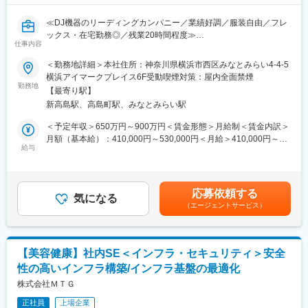
■チーム体制：
≪DJ機器のリーディングカンパニー／業績好調／服装自由／フレ
・チーム人数は3名で、IoTレイヤーの設計や開発、運用までを対
ックス・在宅勤務◎／残業20時間程度≫
応しています（変動はあるが2週間=1スプリントとして開発～リ
仕事内容
リースを実施）
■業務概要：
＜勤務地詳細＞本社住所：神奈川県横浜市西区みなとみらい4-4-5
・必要に応じて特定プロダクトのフロントエンドの開発も行いま
当社ソフトウェア品質保証部門で、自社で設計・製造・販売して
横浜アイマークプレイス6F受動喫煙対策：屋内全面禁煙
す
いるソフトウェア全般の品質向上に向けた活動の一環として、主
勤務地
・独自開発の教育コンテンツが存在し、チームジョイン後1-2ヶ月
【最寄り駅】
にセキュリティ関連業務業務をご担当いただきます。
はそのコンテンツによるスキルアップフェーズになります
新高島駅、高島町駅、みなとみらい駅
■業務詳細：
＜予定年収＞650万円～900万円＜賃金形態＞月給制＜賃金内訳＞
■当ポジションの魅力：
・製品セキュリティポリシー、プロセス、標準の策定および更新
月額（基本給）：410,000円～530,000円＜月給＞410,000円～
・物理レイヤーからクラウド、セキュリティなどの上位レイヤー
・製品やサービスにおけるセキュリティリスクの評価・分析およ
給与
530,000円＜昇給有無＞有＜残業手当＞有＜給与補足＞※給与詳細
まで一気通貫に経験できます
び管理
は経験・スキルを踏まえて決定します。■昇給：年1回（4月）■賞
・ゼロベースのアーキテクチャ設計が可能です
・脆弱性の特定およびリスクアセスメントの実施
与：年2回（8月、3月）※業績連動型賃金はあくまでも目安の金額
・マルチクラウドおよびハイブリットクラウド環境下でのアーキ
・セキュリティテスト（脆弱性スキャン、ペネトレーションテス
であり、選考を通じて上下する可能性があります。月給(月額)は固
テクチャ設計経験ができます
応募依頼する
トなど）の実施
気になる
定手当を含めた表記です。
・魅力的な新技術があればすぐに試して実戦投入できるスピード
（エージェントサービス）
・開発チームおよび運用チームへのセキュリティ教育およびトレ
感です
ーニング
・インシデント対応計画の策定・実施およびセキュリティインシ
■募集背景：
デントへの対応
当社が創るスマートロックを始めとした様々なデバイスや連携す
【美容健康】社内SE＜インフラ・セキュリティ＞安全
・セキュリティ関連ベストプラクティスの推進および維持
る機器はネットワークにつながっておらず、その上「必ず動作す
性の高いインフラ構築/インフラ基盤の最適化
・最新のセキュリティ脅威や脆弱性に関する調査および分析
ること」を保証しなくてはいけません。
株式会社ＭＴＧ
このチームおよびポジションでは弊社が創る・Connectする多く
なお、セキュリティ関連業務に加え、ソフトウェア全般の品質向
の機器を継続的に価値あるものにするため、「必ず動くこと」を
正社員
上場企業
上活動にも携わっていただきます。