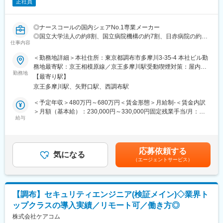
正社員
・セキュリティ体制の構築（0→1）： C-SIRTやSoCの立ち上
げ、運用設計。インシデント対応フローの整備
・ネットワーク・エンドポイントセキュリティ： ゼロトラストモ
◎ナースコールの国内シェアNo.1専業メーカー
デルへの移行推進、EDR等の導入・運用
◎国立大学法人の約8割、国立病院機構の約7割、日赤病院の約8
・SAP環境の運用支援： SAP BASYS環境の監視・保守（パート
仕事内容
割に製品を導入
ナー企業と連携）
◎ユーザーの声を製品に反映可能／在宅勤務可能／育休産休取
＜勤務地詳細＞本社住所：東京都調布市多摩川3-35-4 本社ビル勤
得・復帰実績有
務地最寄駅：京王相模原線／京王多摩川駅受動喫煙対策：屋内全
■プロジェクト事例（想定）
勤務地
面禁煙変更の範囲：会社の定める事業所
・グループ統合セキュリティ監視センター（SoC）の新規立ち上
【最寄り駅】
■業務詳細：
げプロジェクト
京王多摩川駅、矢野口駅、西調布駅
ナースコールシステムほか、医療・介護スタッフ様を支援する自
・ゼロトラストセキュリティモデルへの移行推進
社製品をお客様に合わせて導入する弊社にてお客様システムに対
＜予定年収＞480万円～680万円＜賃金形態＞月給制‐＜賃金内訳
・グローバル拠点を含めたITガバナンスガイドラインの策定と展
するインフラセキュリティにおける設計・構築・運用業務をお任
＞月額（基本給）：230,000円～330,000円固定残業手当/月：
開
せします。
給与
35,000円～52,000円（固定残業時間20時間0分/月）超過した時間
・ランサムウェア対策強化およびバックアップリカバリ訓練の実
日々、品質改善やお客様価値向上に努めることができる非常にや
外労働の残業手当は追加支給＜月給＞265,000円～382,000円（一
施
りがいのある仕事です。
律手当を含む）＜昇給有無＞有＜残業手当＞有＜給与補足＞※前職
の経験・年齢考慮のうえ決定します。■昇給賞与：昇給年1回（10
■組織が目指す姿
応募依頼する
■業務詳細
気になる
月）、賞与年2回（6月・12月）賃金はあくまでも目安の金額であ
当社グループは持続的な成長を続ける中で、IT・デジタルを活用
（エージェントサービス）
・セキュリティ方針検討&纏め
り、選考を通じて上下する可能性があります。月給(月額)は固定手
した競争力の強化に取り組んでいます。上場企業の情報システム
・セキュリティ担当技術窓口(お客様との接点窓口)
当を含めた表記です。
本部として、単なるシステムの保守・運用だけでなく、ビジネス
・製品ライフサイクルチェック
の持続可能性を支える「信頼の基盤」を構築することを目指して
・開発テーマ化
います。
【調布】セキュリティエンジニア(検証メイン)◇業界ト
・各種セキュリティガイドライン調査&理解
ップクラスの導入実績／リモート可／働き方◎
・各種セキュリティガイドラインへの対応検討
■組織構成
・システム構成管理
株式会社ケアコム
情報システム本部：38名