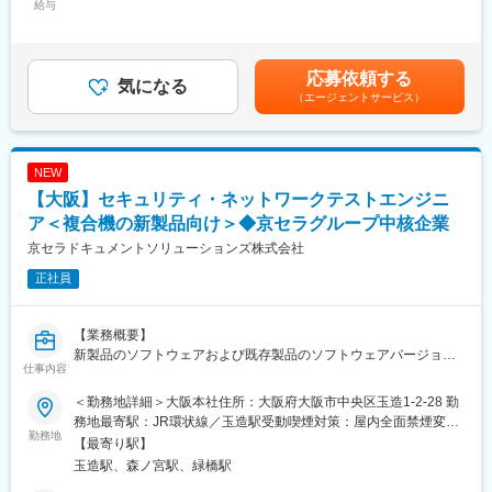
や他部門と連携し、テスト工程の効率化や自動化の推進、リスク
給与
470,000円＜昇給有無＞有＜残業手当＞有＜給与補足＞※給与詳細
管理を行い、製品の品質向上とリリーススケジュールの遵守を実
■魅力
は、年齢、経験を考慮の上、決定します。■昇給：年1回（4月）■
現します。マネージャ層に対する報告とプロジェクトの進捗状況
・社会インフラを支える責任感
賞与：年2回（6月、12月）※35歳(一般)678万(裁量労働手当4万/月
のコミュニケーションも重要な役割です。また、開発システムの
世界中の企業活動を支えるMFPのセキュリティを守ることは、顧
含)月給35万7千円・賞与200万円 賃金はあくまでも目安の金額で
応募依頼する
セキュリティリスクや運用リスクの分析・対策立案を担っていた
気になる
客の機密情報を守ることに直結します。
あり、選考を通じて上下する可能性があります。月給(月額)は固定
（エージェントサービス）
だき、システムの運用性を確保する業務をしていただきます。
「自分の仕事が企業の信頼を守っている」という確かな手応えが
手当を含めた表記です。
あります。
■具体的な担当業務
・技術と経営をつなぐ役割
（1）QAチームのマネジメント：チームメンバーのトレーニン
単に手を動かすだけでなく、技術的なリスクをビジネスへの影響
NEW
グ、パフォーマンス評価
度（リスク）に翻訳し、組織としての判断を導く高度なスキルが
【大阪】セキュリティ・ネットワークテストエンジニ
（2）テスト戦略とプロセスの策定と実施：テスト計画の作成と実
身につきます。
施。テスト環境の構築と管理。
ア＜複合機の新製品向け＞◆京セラグループ中核企業
・長期的なキャリア形成
（3）プロジェクトの進行管理とリスク評価：プロジェクトのスケ
腰を据えて技術に向き合える環境です。ベテラン層が厚い組織の
京セラドキュメントソリューションズ株式会社
ジュール管理と進捗報告。開発チームや関連部門との連携とコミ
中で、着実に専門性を深めていただけます。
正社員
ュニケーション。
変更の範囲：会社の定める業務
■使用ツール：Blackduck, Office, PlantUML, Cypress, Jira,
【業務概要】
Confluence, Backlog、Githubなど
新製品のソフトウェアおよび既存製品のソフトウェアバージョン
仕事内容
アップ時における評価業務を担当。
■ダイキンの強み
ソフトウェア品質評価・テストを通じて、製品の安全性・信頼性
ダイキン工業は2017年から社内大学であるダイキン情報技術大学
＜勤務地詳細＞大阪本社住所：大阪府大阪市中央区玉造1-2-28 勤
向上と市場投入後のトラブルを防止しています。
を開講し、既存社員、新入社員に様々なデジタル人材教育を行っ
務地最寄駅：JR環状線／玉造駅受動喫煙対策：屋内全面禁煙変更
勤務地
ています。技術習得に積極的な若手を中心とした多種多様なテー
の範囲：会社の定める事業所（リモートワーク含む）
【最寄り駅】
【具体的な業務内容】
マの推進と、若手を導くテックリードで、社内外の様々な組織と
玉造駅、森ノ宮駅、緑橋駅
・ソフトウェアテスト計画・設計・実行、およびテスト結果の報
連携した開発・運用を進めており、新技術を積極的に採用してい