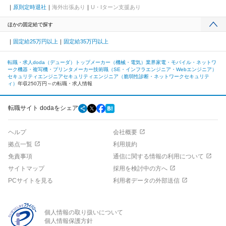
原則定時退社
海外出張あり
U・Iターン支援あり
ほかの固定給で探す
固定給25万円以上
固定給35万円以上
転職・求人doda（デューダ）トップ
メーカー（機械・電気）業界
家電・モバイル・ネットワ
ーク機器・複写機・プリンタメーカー
技術職（SE・インフラエンジニア・Webエンジニア）
セキュリティエンジニア
セキュリティエンジニア（脆弱性診断・ネットワークセキュリテ
ィ）
年収250万円～の転職・求人情報
転職サイト dodaをシェア
ヘルプ
会社概要
拠点一覧
利用規約
免責事項
通信に関する情報の利用について
サイトマップ
採用を検討中の方へ
PCサイトを見る
利用者データの外部送信
個人情報の取り扱いについて
個人情報保護方針