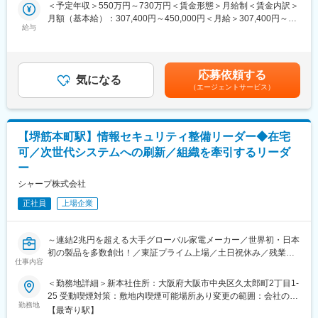
告書作成
ます。活発なチャレンジを横断的に支えるQAチームでは、CI/CD
＜予定年収＞550万円～730万円＜賃金形態＞月給制＜賃金内訳＞
・ソフトウェアに対するセキュリティ機能のテスト
やセキュリティなどの非機能要件を中心としたエンジニアリング
月額（基本給）：307,400円～450,000円＜月給＞307,400円～
・ソフトウェアに対するネットワーク機能（通信プロトコル、接
給与
を担当し、技術トレンドに対しプロアクティブな活動をしており
450,000円＜昇給有無＞有＜残業手当＞有＜給与補足＞※給与詳細
続安定性、データ転送速度など）のテスト
ます。品質やクラウド技術の専門家を社内やパートナー連携によ
は年齢・経験を考慮の上決定します。■賞与あり（昨年度組合員平
・テスト自動化ツールやスクリプトの作成・活用による効率化推
りそろえており、オープンイノベーションが生まれやすい環境で
均 基本給×5.8ケ月）賃金はあくまでも目安の金額であり、選考
進
す。
を通じて上下する可能性があります。月給(月額)は固定手当を含め
応募依頼する
・品質向上のための課題抽出・改善提案
気になる
た表記です。
（エージェントサービス）
・開発部門および他評価部門との技術的な連携・調整
・新しいセキュリティ脅威やネットワーク技術動向の情報収集と
社内共有
【堺筋本町駅】情報セキュリティ整備リーダー◆在宅
【役割】
可／次世代システムへの刷新／組織を牽引するリーダ
ソフトウェアのセキュリティ機能やネットワーク機能のテスト計
ー
画・設計・実行および報告を担当します。
また、テスト自動化による効率化や、開発・他評価部門との連携
シャープ株式会社
も行い、新たなセキュリティ脅威やネットワーク技術の情報を収
正社員
上場企業
集・社内共有する役割です。
【募集背景】
～連結2兆円を超える大手グローバル家電メーカー／世界初・日本
昨今のサイバー攻撃の高度化やネットワーク環境の複雑化に伴
初の製品を多数創出！／東証プライム上場／土日祝休み／残業月
い、製品の安全性・信頼性への要求が急速に高まっています。
仕事内容
20時間程度～
製品ラインナップの拡大や新機能追加による評価業務量の増加に
対応し、さらに高品質な製品提供を実現するため、
＜勤務地詳細＞新本社住所：大阪府大阪市中央区久太郎町2丁目1-
■業務内容：
セキュリティおよびネットワーク分野に強みを持つ評価担当者を
25 受動喫煙対策：敷地内喫煙可能場所あり変更の範囲：会社の定
シャープグループ全体の情報セキュリティを牽引し、グローバル
勤務地
新たに募集します。
める事業所（リモートワーク含む）
【最寄り駅】
な視点でルール・プロセスを整備することで、全社のIT基盤の信