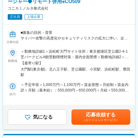
ージャー◆リモート併用※CO509
や運用改善を進めていただきます。既存の仕組みや運用基盤を活
変更の範囲：会社の定める業務
かしつつ、新たな視点や技術動向も取り入れながら、グループ全
コニカミノルタ株式会社
体のセキュリティレベル向上に貢献いただきます。
正社員
上場企業
変化する脅威環境に対応するため、チームメンバーと知見や事例
を共有しながら、継続的な改善活動を推進いただける方を募集し
ています。
■募集の目的・背景
サイバー攻撃の高度化やセキュリティリスクの拡大に伴い、企業
■魅力
仕事内容
に求められる情報セキュリティ対応は年々重要性を増していま
サイバー攻撃や情報セキュリティリスクが高度化・複雑化する
す。
＜勤務地詳細1＞浜松町大門サイト住所：東京都港区芝公園2-4-1
中、情報セキュリティは企業経営を支える重要な経営課題の一つ
当社においても、実効性のあるセキュリティ施策の企画・導入や
芝パークビルA館受動喫煙対策：屋内全面禁煙＜勤務地詳細2＞東
として位置付けられています。当社においても経営層からの期待
継続的な改善が重要なテーマとなっており、今後の体制強化と安
勤務地
京サイト八王子住所：東京都八王子市石川町2970 勤務地最寄駅：
は非常に高く、本ポジションはグループ全体の事業継続や企業価
【最寄り駅】
定運用を見据え、新たなメンバーを募集します。
JR八高線／北八王子駅受動喫煙対策：屋内全面禁煙変更の範囲：
値向上を支える重要な役割を担います。
大門駅(東京都)、北八王子駅、芝公園駅、小宮駅、浜松町駅、豊田
既存メンバーが培ってきた知見や運営基盤を活かしつつ、新たな
会社の定める事業所（リモートワーク含む）
セキュリティ施策の企画立案から導入、グローバル展開、運用改
駅
視点や経験を取り入れ、グループ全体のセキュリティレベル向上
善まで一貫して関与できるため、自ら課題を発見・整理し、関係
を一緒に推進いただける方を歓迎します。
＜予定年収＞1,000万円～1,100万円＜賃金形態＞月給制＜賃金内
部門を巻き込みながら改善策の企画・実行を主体的に推進するこ
訳＞月額（基本給）：550,000円～650,000円＜月給＞550,000円
とができます。決められたルールや運用を維持するだけではな
■業務内容
給与
～650,000円＜昇給有無＞有＜残業手当＞有＜給与補足＞※経験・
く、自らの提案を仕組みや施策として形にし、グループ全体へ展
国内を含むグループの海外拠点を含む約120社・コニカミノルタ
スキルを考慮の上、決定します。■昇給：年1回■賞与：年2回（6
開していけることが本ポジションの大きな魅力です。
グループ全体の情報セキュリティ強化に向けて、情報セキュリテ
月・12月）賃金はあくまでも目安の金額であり、選考を通じて上
ィ施策を担当いただきます。サイバー攻撃やセキュリティリスク
下する可能性があります。月給(月額)は固定手当を含めた表記で
変更の範囲：会社の定める業務
応募依頼する
が高度化・多様化する中、グループ全体のセキュリティレベル向
気になる
す。
（エージェントサービス）
上に向けて、インフラやセキュリティに関する知見を活かしなが
ら、現状分析や課題整理を行い、実効性の高い施策の立案から導
入・運用改善まで一貫して推進いただきます。
業務推進にあたっては、国内外のグループ会社やIT部門、各事業