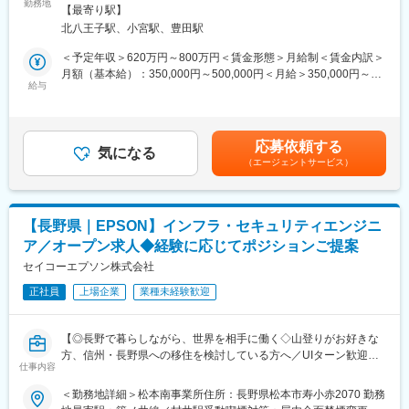
常識が崩れています。たとえファイアウォールで社内ネットワー
勤務地
全面禁煙変更の範囲：会社の定める事業所（リモートワーク含
援、運用・保守サービスを提供しています。
【最寄り駅】
クが保護されていたとしても、ネットワークに繋がる機器の状態
む）
20代・30代の若いメンバーが中心となって新しい技術ソリューシ
北八王子駅、小宮駅、豊田駅
に異常がないかを監視することが求められます。コニカミノルタ
ョンの検証、企画の構想、アーキテクチャの設計、システムの導
では、オフィス複合機、プリンタやIoT機器などのネットワークに
＜予定年収＞620万円～800万円＜賃金形態＞月給制＜賃金内訳＞
入などを行い、次の10年を支えるITサービスの実現に日々取り組
接続される機器を脅威から守る技術を搭載し、お客様に安心と安
月額（基本給）：350,000円～500,000円＜月給＞350,000円～
んでいます。
全をご提供します。
給与
500,000円＜昇給有無＞有＜残業手当＞有＜給与補足＞※経験・ス
現在、SE組織の大幅な強化を進めており、ITエンジニア、プロジ
キルを考慮の上、決定します。■昇給：年1回■賞与：年2回（6
ェクトマネージャーの積極採用を進めています。
【仕事内容】
月・12月）賃金はあくまでも目安の金額であり、選考を通じて上
コニカミノルタの主力製品であるMFP（Multi Function
下する可能性があります。月給(月額)は固定手当を含めた表記で
■当社について：
応募依頼する
Peripheral）開発において、セキュリティの価値を高めて顧客に
気になる
す。
・最終利益は、大幅な増益となり、営業利益は大きく改善し、
（エージェントサービス）
提供することで、事業貢献いただきます。昨今、セキュリティ規
2022年以降の黒字転化をしております。
格は複雑かつ高度な要件が求められており、市場の脆弱性指摘に
・先端技術に積極投資し、成長領域での事業機会を獲得するとと
素早く対応することの重要性も増しています。加えて、セキュリ
もに、事業成長及び企業価値の向上に取り組んでおります。さら
ティ予防だけでなく、検知と修復などサービス性の向上も求めら
に、投資を拡大することで、収益力の向上を図るとともに、将来
【長野県｜EPSON】インフラ・セキュリティエンジニ
れています。MFPだけでなく関連ソリューション・サービスとの
の飛躍に向けた事業変革に挑戦します。
ア／オープン求人◆経験に応じてポジションご提案
連携も検討し、顧客に安心・安全の価値をご提供していきます。
セイコーエプソン株式会社
＼＼本求人の魅力・特徴／／
セキュリティ開発の具体的な役割：
（1）全IT業務の内製化を進めています。社員自らエンジニアの中
正社員
上場企業
業種未経験歓迎
新製品・現行製品の開発においてセキュリティ価値を関連部門
心となり、得意とする技術を存分に発揮できる環境です。
（販売会社、商品企画、サービスなど）と連携しながら定義し、
実現手段の検討を行い、プロジェクトスコープの決定、開発計画
（2）次世代システムへの刷新を進めており、新しい技術に積極的
【◎長野で暮らしながら、世界を相手に働く◇山登りがお好きな
の策定、実際の開発を推進していただきます。
に挑戦することができます。エンジニアとして成長を感じること
方、信州・長野県への移住を検討している方へ／UIターン歓迎】
仕事内容
ができます。
【ポジションの魅力】
■概要：インフラ・セキュリティエンジニアの経験者向けオープン
＜勤務地詳細＞松本南事業所住所：長野県松本市寿小赤2070 勤務
従来のオフィス中心の働き方からリモートワーク／オフィス分散
変更の範囲：会社の定める業務
ポジションです。ご経験やご志向に応じて、マッチするポジショ