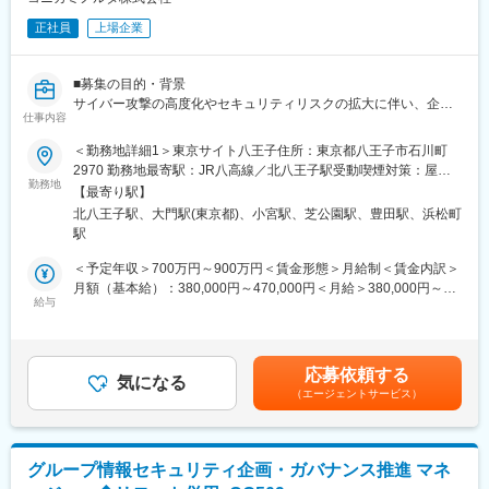
変更の範囲：会社の定める業務
・緊急時対応
正社員
上場企業
■組織について：社外協力メンバーなどを含めると50名の規模に
なります。更にその中で、ナースコール事業を行うグループ、看
■募集の目的・背景
護支援事業を行うグループに分かれております。同社は中途社員
サイバー攻撃の高度化やセキュリティリスクの拡大に伴い、企業
の比率がとても高い会社のため、導入研修も充実しておりご入社
仕事内容
に求められる情報セキュリティ対応は年々重要性を増していま
後もスムーズに馴染み、ご活躍いただける場がございます。
す。
＜勤務地詳細1＞東京サイト八王子住所：東京都八王子市石川町
当社においても、実効性のあるセキュリティ施策の企画・導入や
2970 勤務地最寄駅：JR八高線／北八王子駅受動喫煙対策：屋内
■ナースコールシステム「NICSS」とは：院内情報ネットワークと
継続的な改善が重要なテーマとなっており、今後の体制強化と安
勤務地
全面禁煙＜勤務地詳細2＞浜松町大門サイト住所：東京都港区芝公
連動し、受け持ち患者のコールをPHSやスマートフォンで受けら
【最寄り駅】
定運用を見据え、新たなメンバーを募集します。
園2-4-1 芝パークビルA館受動喫煙対策：屋内全面禁煙変更の範
れる機能を始め、看護師をサポートする様々な機能を搭載したナ
北八王子駅、大門駅(東京都)、小宮駅、芝公園駅、豊田駅、浜松町
既存メンバーが培ってきた知見や運営基盤を活かしつつ、新たな
囲：会社の定める事業所（リモートワーク含む）
ースコールシステムです。看護に必要な情報を「見える化」し、
駅
視点や経験を取り入れ、グループ全体のセキュリティレベル向上
スタッフ間の情報共有、間接業務の効率化、安心な療養環境の提
を一緒に推進いただける方を歓迎します。
＜予定年収＞700万円～900万円＜賃金形態＞月給制＜賃金内訳＞
供を実現します。
月額（基本給）：380,000円～470,000円＜月給＞380,000円～
■業務内容
給与
470,000円＜昇給有無＞有＜残業手当＞有＜給与補足＞※経験・ス
■当社について：ナースコールのリーディングカンパニーとして半
国内を含むグループの海外拠点を含む約120社・コニカミノルタ
キルを考慮の上、決定します。■昇給：年1回■賞与：年2回（6
世紀以上の歴史を誇り、官庁指定メーカーとして多くの病院や福
グループ全体の情報セキュリティ強化に向けて、情報セキュリテ
月・12月）賃金はあくまでも目安の金額であり、選考を通じて上
祉施設で使用されております。日本の病院市場で6割のシェアを得
ィ施策を担当いただきます。サイバー攻撃やセキュリティリスク
下する可能性があります。月給(月額)は固定手当を含めた表記で
ているトップメーカーです。現場の声・ニーズを吸い上げ、シス
応募依頼する
が高度化・多様化する中、グループ全体のセキュリティレベル向
気になる
す。
テム利用者がより使いやすく、
（エージェントサービス）
上に向けて、インフラやセキュリティに関する知見を活かしなが
より価値を生み出してもらうための製品開発を目指しており、営
ら、現状分析や課題整理を行い、実効性の高い施策の立案から導
業・開発・製造部門まで一丸となり、お客様と共に創り上げるこ
入・運用改善まで一貫して推進いただきます。
とができる共創体制が同社の大きな強みになります。
業務推進にあたっては、国内外のグループ会社やIT部門、各事業
グループ情報セキュリティ企画・ガバナンス推進 マネ
部門など多様な関係者と連携しながら、実態に即したルール整備