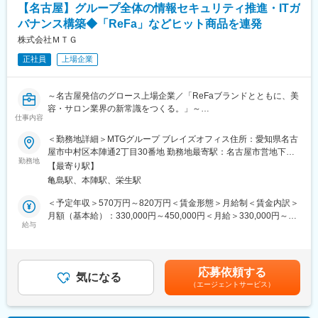
【名古屋】グループ全体の情報セキュリティ推進・ITガ
部門など多様な関係者と連携しながら、実態に即したルール整備
バナンス構築◆「ReFa」などヒット商品を連発
や運用改善を進めていただきます。既存の仕組みや運用基盤を活
かしつつ、新たな視点や技術動向も取り入れながら、グループ全
株式会社ＭＴＧ
体のセキュリティレベル向上に貢献いただきます。
正社員
上場企業
変化する脅威環境に対応するため、チームメンバーと知見や事例
を共有しながら、継続的な改善活動を推進いただける方を募集し
ています。
～名古屋発信のグロース上場企業／「ReFaブランドとともに、美
容・サロン業界の新常識をつくる。」～
■魅力
仕事内容
サイバー攻撃や情報セキュリティリスクが高度化・複雑化する
■採用背景：
＜勤務地詳細＞MTGグループ ブレイズオフィス住所：愛知県名古
中、情報セキュリティは企業経営を支える重要な経営課題の一つ
◇当社グループは持続的な成長を続ける中で、IT・デジタルを活
屋市中村区本陣通2丁目30番地 勤務地最寄駅：名古屋市営地下鉄
として位置付けられています。当社においても経営層からの期待
用した競争力の強化を経営戦略の柱の一つとして掲げています。
勤務地
東山線／亀島駅受動喫煙対策：屋内全面禁煙
は非常に高く、本ポジションはグループ全体の事業継続や企業価
【最寄り駅】
全社的なDX推進やデータ活用が加速する一方で、サイバー攻撃の
値向上を支える重要な役割を担います。
亀島駅、本陣駅、栄生駅
高度化や法規制への対応など、情報セキュリティおよびITガバナ
セキュリティ施策の企画立案から導入、グローバル展開、運用改
ンスの重要性はこれまで以上に高まっています。
＜予定年収＞570万円～820万円＜賃金形態＞月給制＜賃金内訳＞
善まで一貫して関与できるため、自ら課題を発見・整理し、関係
◇「攻めのIT」を支える強固な「守りの基盤」を確立するため、
月額（基本給）：330,000円～450,000円＜月給＞330,000円～
部門を巻き込みながら改善策の企画・実行を主体的に推進するこ
グループ全体のセキュリティ体制の構築（SoC、C-SIRT）やITガ
給与
450,000円＜昇給有無＞有＜残業手当＞有＜給与補足＞※経験・能
とができます。決められたルールや運用を維持するだけではな
バナンス強化をリードしていただける方を募集いたします。
力などを考慮し、当社規定により決定します。■昇給：年2回（初
く、自らの提案を仕組みや施策として形にし、グループ全体へ展
回は入社1年後、2回目以降は1月と7月）■賞与：年2回（6月、12
開していけることが本ポジションの大きな魅力です。
■業務概要：
月）※別途、エリア手当、家族手当（規定に準ずる）、単身赴任手
応募依頼する
グループ全体のITセキュリティ戦略の立案から実行、およびITガバ
気になる
当（規定に準ずる）などを支給します。賃金はあくまでも目安の
変更の範囲：会社の定める業務
（エージェントサービス）
ナンスの強化・運用を一貫してお任せします。
金額であり、選考を通じて上下する可能性があります。月給(月額)
単なるルールの策定やツールの導入にとどまらず、事業成長を阻
は固定手当を含めた表記です。
害しない「実効性のあるセキュリティ・ガバナンス」を構築し、