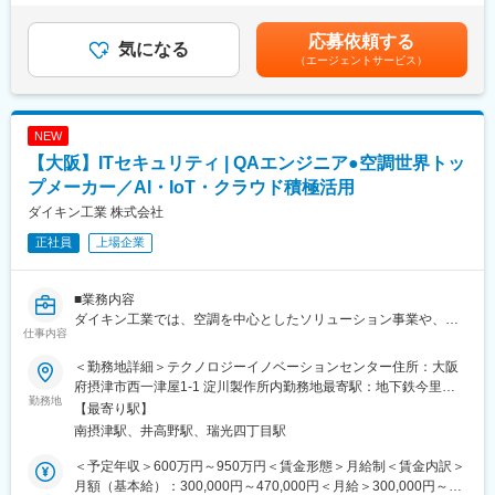
的かつ論理的」に評価する体制の強化
月・12月）賃金はあくまでも目安の金額であり、選考を通じて上
・開発部門や企画部門に対し、リスクの大きさに基づいた修正の
下する可能性があります。月給(月額)は固定手当を含めた表記で
応募依頼する
要否・優先順位を提示し、合意形成を図るプロセスの主導
気になる
す。
（エージェントサービス）
・場当たり的な対応ではなく、製品のライフサイクル全体を見据
えたセキュリティ品質計画立案
■仕事内容
NEW
MFP（複合機）および関連ソフトウェアの品質保証を担う部門に
【大阪】ITセキュリティ | QAエンジニア●空調世界トッ
て、脆弱性対応およびセキュリティ法規対応の推進リーダーをお
任せします。
プメーカー／AI・IoT・クラウド積極活用
ダイキン工業 株式会社
＜具体的には＞
正社員
上場企業
・脆弱性情報の収集・影響評価
PSIRTや外部機関からの情報を基に、対象製品への技術的な影響
度を調査・特定する
■業務内容
・対応方針の策定と推進
ダイキン工業では、空調を中心としたソリューション事業や、モ
開発部門（ファームウェア／ソフトウェア）、商品企画部門と連
仕事内容
ノづくりを革新するデジタル工場化や、社内の各種業務プロセス
携し、脆弱性修正の要否判断、対応スケジュールの立案、リリー
の刷新などを目的に、AI・IoT・クラウドなどの技術を利用した積
ス計画の策定を行う
＜勤務地詳細＞テクノロジーイノベーションセンター住所：大阪
極的な開発・運用を進めています。
・法規対応マネジメント
府摂津市西一津屋1-1 淀川製作所内勤務地最寄駅：地下鉄今里筋
その中でQA/テストエンジニアのリーダとして、テストチームの管
勤務地
各国のセキュリティ関連法規（米国、欧州等）への適合状況を管
線／井高野駅受動喫煙対策：敷地内喫煙可能場所あり
【最寄り駅】
理と指導を行っていただきます。テスト戦略の策定、プロジェク
理し、新製品の市場投入に向けた品質基準をクリアさせる
南摂津駅、井高野駅、瑞光四丁目駅
トの進行管理、品質基準の設定が主な業務です。
・品質評価の実行管理
チームメンバーの育成、パフォーマンス評価も担当し、チームの
セキュリティパッチや修正版ソフトウェアの実機検証計画を立案
＜予定年収＞600万円～950万円＜賃金形態＞月給制＜賃金内訳＞
スキル向上とモチベーション維持を図ります。また、開発チーム
し、品質への副作用がないかを確認する進行管理
月額（基本給）：300,000円～470,000円＜月給＞300,000円～