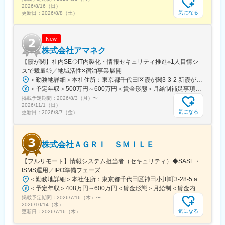
2026/8/16（日）
気になる
更新日：
2026/8/8（土）
New
株式会社アマネク
【霞が関】社内SE◇IT内製化・情報セキュリティ推進※1人目情シ
スで裁量◎／地域活性×宿泊事業展開
＜勤務地詳細＞本社住所：東京都千代田区霞が関3-3-2 新霞が関ビル3F勤務地最寄駅：千代田線／国会議事堂駅駅受動喫煙対策：屋内全面禁煙変更の範囲：会社の定める事業所
＜予定年収＞500万円～600万円＜賃金形態＞月給制補足事項なし＜賃金内訳＞月額（基本給）：350,000円～420,000円＜月給＞350,000円～420,000円＜昇給有無＞有＜残業手当＞有＜給与補足＞※給与詳細は経験・スキルを十分考慮した上で、優遇します。■賞与：年2回（業績による）■昇給：年1回賃金はあくまでも目安の金額であり、選考を通じて上下する可能性があります。月給(月額)は固定手当を含めた表記です。
掲載予定期間：
2026/8/3（月）
〜
2026/11/1（日）
気になる
更新日：
2026/8/7（金）
株式会社ＡＧＲＩ ＳＭＩＬＥ
【フルリモート】情報システム担当者（セキュリティ）◆SASE・
ISMS運用／IPO準備フェーズ
＜勤務地詳細＞本社住所：東京都千代田区神田小川町3-28-5 axle御茶ノ水102勤務地最寄駅：東京メトロ千代田線／新御茶ノ水駅受動喫煙対策：屋内全面禁煙変更の範囲：会社の定める事業所（リモートワーク含む）
＜予定年収＞408万円～600万円＜賃金形態＞月給制＜賃金内訳＞月額（基本給）：245,800円～361,500円その他固定手当/月：7,700円～11,300円固定残業手当/月：86,500円～127,200円（固定残業時間45時間0分/月）超過した時間外労働の残業手当は追加支給＜月給＞340,000円～500,000円（一律手当を含む）＜昇給有無＞有＜残業手当＞有＜給与補足＞※経験やスキルを考慮して決定します。■その他固定手当：深夜残業手当20時間分（超過分は別途追加支給）賃金はあくまでも目安の金額であり、選考を通じて上下する可能性があります。月給(月額)は固定手当を含めた表記です。
掲載予定期間：
2026/7/16（木）
〜
2026/10/14（水）
気になる
更新日：
2026/7/16（木）