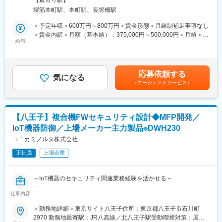
堺筋本町駅、本町駅、長堀橋駅
■業務内容：
■当社について：
・情報セキュリティの担保に向けた戦略立案と企画・構築・開
＜予定年収＞600万円～800万円＜賃金形態＞月給制補足事項なし
・最終利益は、大幅な増益となり、営業利益は大きく改善し、
発・SOC対応の推進
＜賃金内訳＞月額（基本給）：375,000円～500,000円＜月給＞
2022年以降の黒字転化をしております。
・情報セキュリティ戦略の立案と企画・推進
給与
375,000円～500,000円＜昇給有無＞有＜残業手当＞有＜給与補足
・先端技術に積極投資し、成長領域での事業機会を獲得するとと
・業務運営における情報セキュリティ上の問題の説明・相談・発
＞※経験・能力等を考慮し、当社規程により決定します。■昇給：
もに、事業成長及び企業価値の向上に取り組んでおります。さら
見と解決
年1回■賞与：年2回（6、12月）※部門と個人の業績が連動／反映
に、投資を拡大することで、収益力の向上を図るとともに、将来
・情報セキュリティ推進のための企画・基盤設計・構築・導入・
賃金はあくまでも目安の金額であり、選考を通じて上下する可能
の飛躍に向けた事業変革に挑戦します。
応募依頼する
展開
気になる
性があります。月給(月額)は固定手当を含めた表記です。
（エージェントサービス）
※ご経験に合わせて、業務をお任せいたします。
＼＼本求人の魅力・特徴／／
（1）全IT業務の内製化を進めています。社員自らエンジニアの中
■リードして頂く業務
心となり、得意とする技術を存分に発揮できる環境です。
・情報セキュリティ基盤の企画・変革提案・要件定義・構築・導
【八王子】複合機FWセキュリティ設計◆MFP開発／
入・運用・保守
（2）次世代システムへの刷新を進めており、新しい技術に積極的
IoT機器防御／上場メーカー主力製品※DWH230
・インシデント発生時の対応の促進
に挑戦することができます。エンジニアとして成長を感じること
・チームメンバーの育成
コニカミノルタ株式会社
ができます。
正社員
上場企業
■担当頂くプロジェクト（例）
（3）多様なキャリアプランを用意しており、自身の望むキャリア
・外部記憶媒体対策基盤構築
を上司との面談で叶えていくことができます。
・EDR導入・全社展開
～IoT機器のセキュリティ関連業務経験を活かせる～
変更の範囲：会社の定める業務
■募集背景：
仕事内容
【事業内容】
・シャープはモノづくりとデジタル化を融合した新しいビジネス
リモートワークの普及や攻撃手段の巧妙化により、「ファイアウ
＜勤務地詳細＞東京サイト八王子住所：東京都八王子市石川町
モデルへの変革を推し進めており、なかでも当部門（ITソリュー
ォールで守られた社内ネットワークは安全である」という従来の
2970 勤務地最寄駅：JR八高線／北八王子駅受動喫煙対策：屋内
ション推進部）では次世代ITシステムの企画、導入、業務改革支