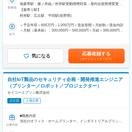
◆職務内容
地最寄駅：篠ノ井線／村井駅受動喫煙対策：屋内全面禁煙変更の
事業基盤を構築しています。幅広い事業領域があるため、将来的
DX推進本部セキュリティ戦略統括部は、グローバルでの製品セキ
勤務地
範囲：会社の定める事業所
には職種転換や社内公募などを通じてキャリアの幅を広げられる
【最寄り駅】
ュリティ戦略立案・企画・開発推進・法規制対応など、セイコー
環境があります。
村井駅、広丘駅、平田駅(長野県)
エプソングループ全体のセキュリティ統括がミッションとなりま
す。
＜予定年収＞600万円～1,000万円＜賃金形態＞月給制＜賃金内訳
■働き方：年間休日127日／平均有給取得日数16.7日／平均残業時
現在は特に、CRA（サイバーレジリエンス法）対応に向けた全社
＞月額（基本給）：300,000円～500,000円＜月給＞300,000円～
間15.7時間とワークライフバランスを整えた働き方が可能な環境
横断プロジェクトの推進を担っています。
給与
500,000円＜昇給有無＞有＜残業手当＞有＜給与補足＞※時間外手
です。
当は別途支給いたします。※入社時の処遇（基本給・手当等）は皆
ご経験に合わせて下記のような業務をご担当いただきます。
様のご経験・能力を考慮の上、当社規程により決定いたします。※
■住宅補助について：
・CRAの要求事項（セキュア開発、SBOM管理、報告義務、脆弱
具体的な金額については、採用内定通知書にてお伝えいたしま
単身・独身者：上限50,000円の物件に約13,000円/月の自己負担で
応募依頼する
性対応、情報セキュリティ、サプライヤ管理等）の理解と社内展
気になる
す。・昇給：年1回・賞与：年2回（6月・12月）賃金はあくまで
入居可
（エージェントサービス）
開
も目安の金額であり、選考を通じて上下する可能性があります。
帯同者：上限65,000円の物件に約26,500円/月の自己負担で入居可
・製品ライフサイクル全体にわたるセキュリティ対応プロセスの
月給(月額)は固定手当を含めた表記です。
※上限を超えた分の差額は個人負担
整備・標準化
※入居期間は入社して10年間もしくは30歳になるまでのどちらか
・CRA対応8要素（企画、設計・開発、評価、製造、出荷、運
長い方が適用。
自社IoT製品のセキュリティ企画・開発推進エンジニア
用・保守、報告義務、脆弱性対応）に基づく体制構築
（プリンター／ロボット／プロジェクター）
・関連部門（開発、品質保証、調達、営業、法務など）との連携
■引越し費用の負担について：
による全社体制の構築
セイコーエプソン株式会社
・敷金＆礼金：家賃の2か月以内であれば全額負担
・CRA対応に必要な技術文書・適合性評価・CEマーク取得支援
・仲介手数料：家賃の1か月分以内であれば全額負担
正社員
上場企業
・サプライチェーン全体へのセキュリティ要求の展開とベンダー
管理
変更の範囲：会社の定める業務
・経営層への報告・提案、社内教育・啓発活動の企画・実施
■職務内容
・外部コンサルタントや業界団体との連携による情報収集と対応
当社のオフィス・ホームプリンター、インダストリアルプリンテ
方針の策定
仕事内容
ィング製品、産業用ロボット、プロジェクターなどの自社完成品
を対象に、製品セキュリティの企画・開発推進をお任せします。