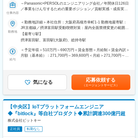
・生活家電の機能をさらに充実させる、さまざまな商品開発に貢
～Panasonic×PERSOLのエンジニアリング会社／年間休日126日
献できる
／事業をけん引するための重要ポジション／貢献実感・成長実感
・アプリケーションの開発・実装 も可能
仕事内容
◎～
∟ユーザーインターフェース部分/ユーザ操作の処理実装
＜勤務地詳細＞本社住所：大阪府高槻市幸町1-1 勤務地最寄駅：
・商品開発の一連の流れを経験できる
当社はAI、IoT、クラウド、アプリや電気・機構などソフト・ハー
JR京都線／摂津富田駅受動喫煙対策：屋内全面禁煙変更の範囲：
・組込ソフトウェア開発の上位から下位層まで、AV家電ソフト開
ドの知見を持っており、数多くのお客様の案件を扱っておりま
勤務地
会社の定める事業所
発のすべてを習得できる
【最寄り駅】
す。
摂津富田駅、富田駅(大阪府)、総持寺駅
◇取引先例：（製造業）電機メーカー/自動車部品メーカー/日用品
■当社の魅力
メーカー/計測・放送機器メーカーなど（IT業界）情報・通信会社
＜予定年収＞510万円～690万円＜賃金形態＞月給制＜賃金内訳＞
◇ハイレベルなチームで切磋琢磨し、成長できる！
など（研究機関）自動運転技術研究企業など
月額（基本給）：271,700円～369,600円＜月給＞271,700円～
トップエンジニアと先端かつ幅広い技術に挑戦！
給与
369,600円＜昇給有無＞有＜残業手当＞有＜給与補足＞賃金はあ
AI、IoT、クラウド、アプリ開発等の案件にチームで携われる。
■業務詳細：
くまでも目安の金額であり、選考を通じて上下する可能性があり
◇開発の上流工程から携われる！
BtoB BtoC のIoT開発でトレンド・最新技術を商品化する際のセキ
ます。月給(月額)は固定手当を含めた表記です。
ビジネスパートナーと仕様検討からの開発が可能！ 受託開発案
ュリティ対策を担当いただきます。当ポジションでは、ソフトウ
件が9割以上。
応募依頼する
ェアの脆弱性評価、暗号化、セキュアブートなどを担当し、要件
気になる
◇店頭に並ぶ商品開発に携われる！
（エージェントサービス）
定義・基本設計・詳細設計・設計レビュー、実装、評価を担当。
約7割の案件がパナソニック商品の開発！ 世界品質の商品開発
で、IT全盛における確固たる技術力の獲得が可能。
■案件事例：
◇学ぶ・挑戦できる環境が充実！
・レイアウトフリーテレビ開発
【中央区】IoTプラットフォームエンジニア
・冷蔵庫カメラ開発
変更の範囲：会社が定める職種（出向を命じることがあり、その
◆『bitlock』等自社プロダクト◆累計調達300億円超
・ケーブルテレビ向けセットトップボックス(STB) 受信機開発
場合は出向先の定める職種）
・蓄電システムのIoT化（ハード/クラウド部門との連携開発）
株式会社ビットキー
正社員
転勤なし
■魅力
・最先端の技術で生活を便利にする仕事