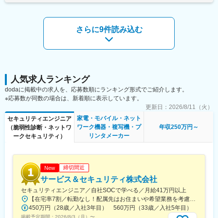
防衛省や自衛隊をお客様に、総合的なコンサルティングや衛星通
■働き方について：
信ソリューションを提供しています。このように、国を守るため
・フルフレックスタイム制度あり
のサポートを通じて、高い貢献度を持つ事業を行っております。
・残業全社平均月20H程度
さらに9件読み込む
変更の範囲：会社の定める業務
■当社の魅力・特徴：
長期ビジョン「Epson 25 Renewed」では、売上や数値目標では
なく「省・小・精の技術」とデジタル技術で人・モノ・情報がつ
ながる、「持続可能でこころ豊かな社会の共創」や「働く社員の
幸せ」を企業理念に掲げています。また、社会問題解決のために
人気求人ランキング
製品や技術の開発、様々な企業活動を推進し、SDGs達成に貢献し
dodaに掲載中の求人を、応募数順にランキング形式でご紹介します。
ています。特に環境問題については、2008年より「環境ビジョン
※応募数が同数の場合は、新着順に表示しています。
2050」を掲げ、脱炭酸や地下資源ゼロなど積極的な取組みを進め
更新日：
2026/8/11（火）
ており、その取組みは高く評価されております。
家電・モバイル・ネット
セキュリティエンジニア
ワーク機器・複写機・プ
年収250万円～
（脆弱性診断・ネットワ
リンタメーカー
ークセキュリティ）
締切間近
New
サービス＆セキュリティ株式会社
セキュリティエンジニア／自社SOCで学べる／月給41万円以上
【在宅率7割／転勤なし！配属先はお住まいや希望業務を考慮し、相談のうえ決定します】東京・神奈川・埼玉・千葉・滋賀・京都・大阪・兵庫・愛知・岐阜・三重・福井の各プロジェクト先※リモートワーク（在宅勤務）が全体の7割。フルリモート案件もあります。※U・Ｉターン歓迎！引っ越し費用は全額負担します。※転勤はありません。※遠方へ配属の際は住宅補助を支給 （月4万円 ※社内規定あり）！【プロジェクトエリア】■本社・東京支社／東京都渋谷区千駄ヶ谷5丁目31番11号 住友不動産新宿南口ビル 16階⇒東京23区内を中心に神奈川・埼玉・千葉■名古屋支社／愛知県名古屋市中村区名駅2-38-2 オーキッドビル2階⇒名古屋市内を中心とした愛知・岐阜・福井（福井市）■大阪支社／大阪市北区中之島2-2-7 中之島セントラルタワー24階⇒大阪を中心に兵庫（神戸市）・京都■大津支社／滋賀県大津市京町2-5-10 大津神港ビルヂング2階⇒滋賀■四日市支社／三重県四日市市浜田町12-18 アーク四日市ビル6階⇒三重（四日市）
450万円（28歳／入社3年目） 560万円（33歳／入社5年目）
掲載予定期間：
2026/8/3（月）
〜