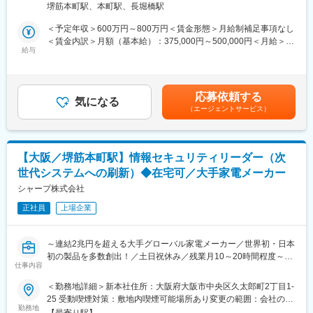
堺筋本町駅、本町駅、長堀橋駅
頼性向上に貢献していただきます。国内外の拠点を巻き込みなが
【組織構成】
ら、セキュリティ体制の構築・運用をリードするポジションで
課責任者1名、一般社員10名（女性1名、男性9名）
＜予定年収＞600万円～800万円＜賃金形態＞月給制補足事項なし
す。
＜賃金内訳＞月額（基本給）：375,000円～500,000円＜月給＞
給与
【複合機・プリンター事業について】
375,000円～500,000円＜昇給有無＞有＜残業手当＞有＜給与補足
■リードして頂く業務
◇複合機とはその名が示すように、プリンター、スキャナー、フ
＞※経験・能力等を考慮し、当社規程により決定します。■昇給：
・国内外の情報セキュリティ強化に向けたルール・ポリシーの策
ァクスなどの機能が複合したもので、近年は高いセキュリティ
年1回■賞与：年2回（6、12月）※部門と個人の業績が連動／反映
定
ー、無線ネットワークやクラウドとの連携など、多機能化が加速
賃金はあくまでも目安の金額であり、選考を通じて上下する可能
応募依頼する
・セキュリティ運用プロセスの整備・改善
気になる
しています。
性があります。月給(月額)は固定手当を含めた表記です。
（エージェントサービス）
・社内セキュリティ管理体制の構築・監督
◇在宅ワークやサテライトオフィスなど働き方が多様になる昨
・セキュリティ施策のグローバル展開・定着支援
今、それらに適したコンパクトサイズ設計の機種や無線ネットワ
ーク接続、モバイル印刷機能などのソリューションを提供してい
■担当頂くプロジェクト（例）
ます。
【大阪／堺筋本町駅】情報セキュリティリーダー（次
・国内外拠点を対象とした情報セキュリティポリシーの整備
世代システムへの刷新）◆在宅可／大手家電メーカー
・セキュリティ監査体制の構築と運用状況のモニタリング
変更の範囲：会社の定める業務
・インシデント対応フローの整備と訓練の実施
シャープ株式会社
正社員
上場企業
■募集背景：
・シャープはモノづくりとデジタル化を融合した新しいビジネス
モデルへの変革を推し進めており、なかでも当部門（ITソリュー
～連結2兆円を超える大手グローバル家電メーカー／世界初・日本
ション推進部）では次世代ITシステムの企画、導入、業務改革支
初の製品を多数創出！／土日祝休み／残業月10～20時間程度～
援、運用・保守サービスを提供しています。
仕事内容
20代・30代の若いメンバーが中心となって新しい技術ソリューシ
★次の日本初、世界初をつくりだしていく”シャープ株式会社”に
＜勤務地詳細＞新本社住所：大阪府大阪市中央区久太郎町2丁目1-
ョンの検証、企画の構想、アーキテクチャの設計、システムの導
て、
25 受動喫煙対策：敷地内喫煙可能場所あり変更の範囲：会社の定
入などを行い、次の10年を支えるITサービスの実現に日々取り組
情報セキュリティ リーダーをお任せいたします！
勤務地
める事業所（リモートワーク含む）
んでいます。
【最寄り駅】