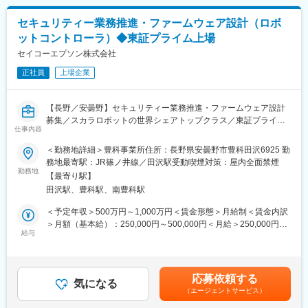
主に、社内情報システムの監査・技術的な助言、OA系システムの
・グローバル拠点を含めたITガバナンスガイドラインの策定と展
維持管理等をご担当いただく予定です。
開
セキュリティー業務推進・ファームウェア設計（ロボ
・ランサムウェア対策強化およびバックアップリカバリ訓練の実
ットコントローラ）◆東証プライム上場
■業務詳細：
施
・当社セキュリティ方針に基づく、情報システム・サービスに対
セイコーエプソン株式会社
する監査対応
正社員
上場企業
・情報システムに対する脆弱性試験・教育/訓練等の計画・実施・
報告
・社内情報システムの維持・管理・更新に係る対応
【長野／安曇野】セキュリティー業務推進・ファームウェア設計
募集／スカラロボットの世界シェアトップクラス／東証プライム
■組織構成：
仕事内容
上場／引っ越し手当・住宅補助など福利厚生充実／年休127日／
情報セキュリティ統括室には、現在、50代の責任者と20代～60代
年収500万～1000万円
＜勤務地詳細＞豊科事業所住所：長野県安曇野市豊科田沢6925 勤
の幅広い層のメンバーが在席しております。
務地最寄駅：JR篠ノ井線／田沢駅受動喫煙対策：屋内全面禁煙
室長：1名（50代）、メンバー：5名（60代1名、50代2名、40代1
■職務概要：
勤務地
名、20代1名）
【最寄り駅】
当社のマニュファクチャリングソリューションズ事業部にて、ロ
ベテランの方が揃っているため、入社後は安心したサポートやフ
田沢駅、豊科駅、南豊科駅
ボットコントローラのセキュリティー業務推進及びファームウェ
ォローが可能です。
ア設計をご担当いただきます。
＜予定年収＞500万円～1,000万円＜賃金形態＞月給制＜賃金内訳
＜業務詳細＞
＞月額（基本給）：250,000円～500,000円＜月給＞250,000円～
■当社の特徴：
・数名でチームを組んでシリーズ毎にロボット本体の制御設計を
給与
500,000円＜昇給有無＞有＜残業手当＞有＜給与補足＞※上記年収
(1)安定性：
行います。設計業務では実機を試作して性能評価を行いながらモ
は参考です※前職での給与、キャリアを考慮のうえ、選考を経て決
通信衛星の打ち上げなど防衛関連のプロジェクトは長期間にわた
ータ制御やロボットの各種制御パラメータ設計を行います。
定いたします。■賞与：年2回賃金はあくまでも目安の金額であ
ることや、安全保障の重要性から需要が安定していることによ
・商品企画時の仕様検討への参加や、商品化に併せた要素開発な
り、選考を通じて上下する可能性があります。月給(月額)は固定手
り、コロナなどの外部環境の変動の影響を受けにくく、安定した
応募依頼する
どの業務もあり、決まった仕様に対する設計だけでなく、自分達
気になる
当を含めた表記です。
事業を行っております。
（エージェントサービス）
が考えた機能や性能を持ったロボットの商品化も可能です。
(2)貢献度の大きさ：