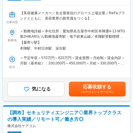
保証するために様々な事へ挑戦し、気持ちよく動き、お客様に対
ソフトウェア品質活動の経験をお持ちの方を歓迎します。
して継続的な価値を提供し続けるIoTレイヤーの設計や開発、運用
を行います。
【美容健康メーカー／名古屋発信のグロース上場企業／ReFaブラ
■組織構成：
ンドとともに、美容業界の新常識をつくる】
マネージャー含め5名にて構成されています（正社員4名、派遣社
仕事内容
員1名）
■採用背景
＜勤務地詳細＞本社住所：愛知県名古屋市中村区本陣通4-13 MTG
「攻めのIT」を加速させるための、強固なインフラ・セキュリテ
第2HIKARIビル勤務地最寄駅：地下鉄東山線／本陣駅受動喫煙対
■部門業務特徴：
ィ基盤を創る。当社グループは、BEAUTY・WELLNESS領域で持
勤務地
策：屋内全面禁煙
当社では、DJ機器や音楽制作機器の組み込みソフトウェアおよび
【最寄り駅】
続的な成長を続けており、経営戦略の柱として「DX推進」を掲げ
アプリケーションソフトウェアにおいて、品質の安定化を図ると
本陣駅、中村日赤駅、栄生駅
ています。ビジネスのスピードを落とさず、かつ安全な基盤を構
ともに、顧客価値および社会的価値の向上を目指し、開発から運
築するためには、従来のITインフラ運用の枠を超えた「セキュリ
＜予定年収＞570万円～820万円＜賃金形態＞月給制＜賃金内訳＞
用に至る全プロセスでソフトウェア品質保証活動を展開していま
ティ・ガバナンス」の統合的アプローチが不可欠です。
月額（基本給）：330,000円～450,000円＜月給＞330,000円～
す。
今回は、ネットワークやサーバー、クラウドの知見を活かし、グ
給与
450,000円＜昇給有無＞有＜残業手当＞有＜給与補足＞※経験・能
また、音楽体験を通じて顧客に最高の喜びを届けることをミッシ
ループ全体のセキュリティ体制構築（SoC/C-SIRT）やITガバナン
力などを考慮し、当社規定により決定します。■昇給：年2回（初
ョンに掲げています。さらに、近年の各国におけるセキュリティ
ス強化をリードしていただける新たな仲間を募集します。
回は入社1年後、2回目以降は1月と7月）■賞与：年2回（6月、12
規制の施行に伴い、製品の設計・開発・運用におけるセキュリテ
月）※別途、エリア手当、家族手当（規定に準ずる）、単身赴任手
ィ管理の強化にも取り組んでいます。
応募依頼する
■業務概要：
気になる
当（規定に準ずる）などを支給します。賃金はあくまでも目安の
（エージェントサービス）
情報システム部 ITインフラ・デジタル推進課にて、グループ全体
金額であり、選考を通じて上下する可能性があります。月給(月額)
■マーケットにおける当社の立ち位置：
のITインフラ最適化と、それに伴うセキュリティ・ガバナンスの
は固定手当を含めた表記です。
DJ機器市場において、当社製品は世界トップ級シェアを占めてお
設計・運用をお任せします。エンジニア視点で「安全かつ使いや
り、全世界のプロのDJから趣味としてDJを楽しむ方まで幅広い層
すいインフラ」を構築していくポジションです。
に愛用されています。
【調布】セキュリティエンジニア◇業界トップクラス
の導入実績／リモート可／働き方◎
■業務内容
・インフラ・クラウド基盤の最適化： パブリッククラウド
株式会社ケアコム
（AWS・GCP）の設計・構築・運用監視。