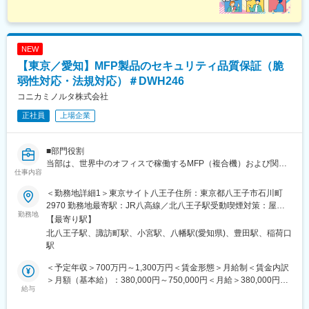
NEW
【東京／愛知】MFP製品のセキュリティ品質保証（脆
弱性対応・法規対応）＃DWH246
コニカミノルタ株式会社
正社員
上場企業
■部門役割
当部は、世界中のオフィスで稼働するMFP（複合機）および関連
仕事内容
ソリューションの品質保証を担っています。
製品が市場に出る前の最終関門であり、顧客のビジネスを止めな
＜勤務地詳細1＞東京サイト八王子住所：東京都八王子市石川町
いための「信頼」を担保することがミッションです。
2970 勤務地最寄駅：JR八高線／北八王子駅受動喫煙対策：屋内
勤務地
全面禁煙＜勤務地詳細2＞瑞穂サイト住所：愛知県豊川市穂ノ原3-
【最寄り駅】
■解決したい課題
22-1 勤務地最寄駅：名鉄豊川線／諏訪町駅受動喫煙対策：屋内全
北八王子駅、諏訪町駅、小宮駅、八幡駅(愛知県)、豊田駅、稲荷口
現在、製品の多機能化に伴い、監視すべきソフトウェアコンポー
面禁煙変更の範囲：会社の定める事業所（リモートワーク含む）
駅
ネントやOSSが膨大になっているため、次のような課題がありま
す。
＜予定年収＞700万円～1,300万円＜賃金形態＞月給制＜賃金内訳
これらを解決し、脆弱性対応の迅速化と判断プロセスの高度化を
＞月額（基本給）：380,000円～750,000円＜月給＞380,000円～
実現することを期待しています。
給与
750,000円＜昇給有無＞有＜残業手当＞有＜給与補足＞※経験・ス
・日々報告される脆弱性情報に対し、自社製品への影響を「技術
キルを考慮の上、決定します。■昇給：年1回■賞与：年2回（6