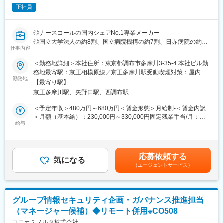
・緊急時対応
情報システム部：29名
正社員
ITインフラ・サポート室：６名
■組織について：社外協力メンバーなどを含めると50名の規模に
なります。更にその中で、ナースコール事業を行うグループ、看
◎ナースコールの国内シェアNo.1専業メーカー
護支援事業を行うグループに分かれております。同社は中途社員
◎国立大学法人の約8割、国立病院機構の約7割、日赤病院の約8
の比率がとても高い会社のため、導入研修も充実しておりご入社
仕事内容
割に製品を導入
後もスムーズに馴染み、ご活躍いただける場がございます。
◎ユーザーの声を製品に反映可能／在宅勤務可能／育休産休取
＜勤務地詳細＞本社住所：東京都調布市多摩川3-35-4 本社ビル勤
得・復帰実績有
務地最寄駅：京王相模原線／京王多摩川駅受動喫煙対策：屋内全
■ナースコールシステム「NICSS」とは：院内情報ネットワークと
勤務地
面禁煙変更の範囲：会社の定める事業所（リモートワーク含む）
連動し、受け持ち患者のコールをPHSやスマートフォンで受けら
【最寄り駅】
■業務詳細：
れる機能を始め、看護師をサポートする様々な機能を搭載したナ
京王多摩川駅、矢野口駅、西調布駅
ナースコールシステムほか、医療・介護スタッフ様を支援する自
ースコールシステムです。看護に必要な情報を「見える化」し、
社製品をお客様に合わせて導入する弊社にてお客様システムに対
＜予定年収＞480万円～680万円＜賃金形態＞月給制‐＜賃金内訳
スタッフ間の情報共有、間接業務の効率化、安心な療養環境の提
するインフラセキュリティにおける設計・構築・運用業務をお任
＞月額（基本給）：230,000円～330,000円固定残業手当/月：
供を実現します。
せします。
給与
35,000円～52,000円（固定残業時間20時間0分/月）超過した時間
日々、品質改善やお客様価値向上に努めることができる非常にや
外労働の残業手当は追加支給＜月給＞265,000円～382,000円（一
■当社について：ナースコールのリーディングカンパニーとして半
りがいのある仕事です。
律手当を含む）＜昇給有無＞有＜残業手当＞有＜給与補足＞※前職
世紀以上の歴史を誇り、官庁指定メーカーとして多くの病院や福
の経験・年齢考慮のうえ決定します。■昇給賞与：昇給年1回（10
祉施設で使用されております。日本の病院市場で6割のシェアを得
応募依頼する
■業務詳細
気になる
月）、賞与年2回（6月・12月）賃金はあくまでも目安の金額であ
ているトップメーカーです。現場の声・ニーズを吸い上げ、シス
（エージェントサービス）
・物件製品セキュリティ方針検討&纏め
り、選考を通じて上下する可能性があります。月給(月額)は固定手
テム利用者がより使いやすく、
・セキュリティ担当技術窓口(お客様との接点窓口)
当を含めた表記です。
より価値を生み出してもらうための製品開発を目指しており、営
・物件製品ライフサイクルチェック
業・開発・製造部門まで一丸となり、お客様と共に創り上げるこ
・物件製品管理
とができる共創体制が同社の大きな強みになります。
グループ情報セキュリティ企画・ガバナンス推進担当
・各種セキュリティガイドライン調査&理解
（マネージャー候補）◆リモート併用※CO508
・各種セキュリティガイドラインへの対応検討
・システム構成管理
コニカミノルタ株式会社