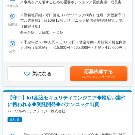
／事業をけん引するための重要ポジション／貢献実感・成長実感
献できる
仕事内容
◎～
・アプリケーションの開発・実装 も可能
＜勤務地詳細＞守口拠点（パナソニック構内）住所：大阪府守口
∟ユーザーインターフェース部分/ユーザ操作の処理実装
当社はAI、IoT、クラウド、アプリや電気・機構などソフト・ハー
市八雲東町1丁目10番12号 パナソニック構内受動喫煙対策：屋内
・商品開発の一連の流れを経験できる
ドの知見を持っており、数多くのお客様の案件を扱っておりま
勤務地
全面禁煙変更の範囲：会社の定める事業所
・組込ソフトウェア開発の上位から下位層まで、AV家電ソフト開
【最寄り駅】
す。
発のすべてを習得できる
西三荘駅、大日駅、守口駅
◇取引先例：（製造業）電機メーカー/自動車部品メーカー/日用品
メーカー/計測・放送機器メーカーなど（IT業界）情報・通信会社
＜予定年収＞780万円～1,100万円＜賃金形態＞月給制＜賃金内訳
■当社の魅力
など（研究機関）自動運転技術研究企業など
＞月額（基本給）：415,000円～665,000円＜月給＞415,000円～
◇ハイレベルなチームで切磋琢磨し、成長できる！
給与
665,000円＜昇給有無＞有＜残業手当＞有＜給与補足＞賃金はあ
トップエンジニアと先端かつ幅広い技術に挑戦！
■業務詳細：
くまでも目安の金額であり、選考を通じて上下する可能性があり
AI、IoT、クラウド、アプリ開発等の案件にチームで携われる。
BtoB BtoC のIoT開発でトレンド・最新技術を商品化する際のセキ
ます。月給(月額)は固定手当を含めた表記です。
◇開発の上流工程から携われる！
ュリティ対策を担当いただきます。当ポジションでは、ソフトウ
ビジネスパートナーと仕様検討からの開発が可能！ 受託開発案
応募依頼する
ェアの脆弱性評価、暗号化、セキュアブートなどを担当し、要件
気になる
件が9割以上。
（エージェントサービス）
定義・基本設計・詳細設計・設計レビュー、実装、評価を担当。
◇店頭に並ぶ商品開発に携われる！
組込みセキュリティ技術者の後進育成までをお任せします。
約7割の案件がパナソニック商品の開発！ 世界品質の商品開発
で、IT全盛における確固たる技術力の獲得が可能。
■案件事例：
◇学ぶ・挑戦できる環境が充実！
【守口】IoT組込セキュリティエンジニア◆幅広い案件
・レイアウトフリーテレビ開発
に携われる◆受託開発◆パナソニック出資
・冷蔵庫カメラ開発
・ケーブルテレビ向けセットトップボックス(STB) 受信機開発
パーソルAVCテクノロジー株式会社
変更の範囲：会社が定める職種（出向を命じることがあり、その
・蓄電システムのIoT化（ハード/クラウド部門との連携開発）
場合は出向先の定める職種）
正社員
■魅力
・最先端の技術で生活を便利にする仕事
～Panasonic×PERSOLのエンジニアリング会社／年間休日126日