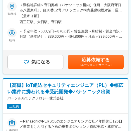
扱える
＜勤務地詳細＞守口拠点（パナソニック構内）住所：大阪府守口
当社はAI、IoT、クラウド、アプリや電気・機構などソフト・ハー
市八雲東町1丁目10番12号 パナソニック構内受動喫煙対策：屋内
■こんな方にオススメ
ドの知見を持っており、数多くのお客様の案件を扱っておりま
勤務地
全面禁煙変更の範囲：会社の定める事業所
・「これまで開発エンジニアとして携わってきたが、より製品全
【最寄り駅】
す。
体を見渡す仕事がしたい」
西三荘駅、大日駅、守口駅
◇取引先例：（製造業）電機メーカー/自動車部品メーカー/日用品
・「セキュリティに興味はあるが、運用ではなく“モノづくり寄
メーカー/計測・放送機器メーカーなど（IT業界）情報・通信会社
＜予定年収＞630万円～870万円＜賃金形態＞月給制＜賃金内訳＞
り”で関わりたい」
など（研究機関）自動運転技術研究企業など
月額（基本給）：339,600円～464,800円＜月給＞339,600円～
・「IoT時代に求められる、市場価値の高いエンジニアスキルを身
給与
464,800円＜昇給有無＞有＜残業手当＞有＜給与補足＞賃金はあ
につけたい」
■業務詳細：
くまでも目安の金額であり、選考を通じて上下する可能性があり
BtoB BtoC のIoT開発でトレンド・最新技術を商品化する際のセキ
ます。月給(月額)は固定手当を含めた表記です。
変更の範囲：会社の定める業務
ュリティ対策を担当いただきます。当ポジションでは、ソフトウ
応募依頼する
ェアの脆弱性評価、暗号化、セキュアブートなどを担当し、要件
気になる
（エージェントサービス）
定義・基本設計・詳細設計・設計レビュー、実装、評価を担当。
組込みセキュリティ技術者の後進育成までをお任せします。
■案件事例：
【高槻】IoT組込セキュリティエンジニア（PL）◆幅広
・レイアウトフリーテレビ開発
い案件に携われる◆受託開発◆パナソニック出資
・冷蔵庫カメラ開発
・ケーブルテレビ向けセットトップボックス(STB) 受信機開発
パーソルAVCテクノロジー株式会社
・蓄電システムのIoT化（ハード/クラウド部門との連携開発）
正社員
■魅力
・最先端の技術で生活を便利にする仕事
～Panasonic×PERSOLのエンジニアリング会社／年間休日126日
・生活家電の機能をさらに充実させる、さまざまな商品開発に貢
／事業をけん引するための重要ポジション／貢献実感・成長実感
献できる
仕事内容