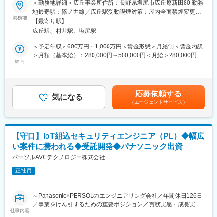
＜勤務地詳細＞広丘事業所住所：長野県塩尻市広丘原新田80 勤務
本業務は、CRA対応の中核を担う重要ポジションであり、グロー
設計・実装だけでなく、上流の企画検討から評価・認証まで、製
地最寄駅：篠ノ井線／広丘駅受動喫煙対策：屋内全面禁煙変更の
バル市場での製品競争力維持に直結する役割です。
品ライフサイクル全体に関われることが特長です。
勤務地
範囲：会社の定める事業所
【最寄り駅】
ご経験・スキルに応じて、以下の業務を幅広くご担当いただきま
◆本ポジションの魅力
広丘駅、村井駅、塩尻駅
す。
本業務を通じて、以下のスキル・キャリア形成が期待されます。
＜予定年収＞600万円～1,000万円＜賃金形態＞月給制＜賃金内訳
・欧州法規制（CRA等）への対応経験を通じたグローバルコンプ
具体的な業務内容としては下記を想定しております。
＞月額（基本給）：280,000円～500,000円＜月給＞280,000円～
ライアンス力の習得
1）製品セキュリティ機能に関する顧客ニーズ、市場動向、競合動
給与
500,000円＜昇給有無＞有＜残業手当＞有＜給与補足＞※時間外手
・製品セキュリティに関する専門知識と実務スキルの深化
向の調査・分析、将来を見据えたセキュリティ要求の整理
当は別途支給いたします。※入社時の処遇（基本給・手当等）は皆
・全社横断プロジェクトの推進経験による高度なプロジェクトマ
2）製品セキュリティに関する企画立案および開発部門と連携した
様のご経験・能力を考慮の上、当社規程により決定いたします。※
ネジメント力の獲得
対応推進（新機能の検討、既存製品へのセキュリティ強化等）
具体的な金額については、採用内定通知書にてお伝えいたしま
・経営層との連携を通じた戦略的思考力と提案力の向上
応募依頼する
3）ISO等の製品セキュリティ関連認証に関する業務推進（社内関
気になる
す。・昇給：年1回・賞与：年2回（6月・12月）賃金はあくまで
・海外市場対応力（CEマーキング取得、国際標準への適合など）
（エージェントサービス）
係部門との連携、監査対応、プロセス整備）
も目安の金額であり、選考を通じて上下する可能性があります。
の強化
4）製品セキュリティ機能を搭載するファームウェアへの展開（開
月給(月額)は固定手当を含めた表記です。
将来的には、製品セキュリティ責任者（PSIRT／CSIRTリーダ
発設計、評価・検証）、関連部門（開発、品質保証、企画部門な
ー）やグローバル規制対応の統括責任者など、社内外での高度専
ど）と連携した全体最適の推進
門職へのキャリア展開が可能
【守口】IoT組込セキュリティエンジニア（PL）◆幅広
い案件に携われる◆受託開発◆パナソニック出資
■本ポジションの魅力
変更の範囲：会社の定める業務
・プリンター／ロボット／プロジェクターなど多様な完成品の開
パーソルAVCテクノロジー株式会社
発において、製品企画の上流から携われる
正社員
・ハード×ソフト×ネットワークを横断した実践的なIoT製品セキュ
リティ経験
・グローバル市場を意識したセキュリティ要求・認証対応を経験
～Panasonic×PERSOLのエンジニアリング会社／年間休日126日
可能
／事業をけん引するための重要ポジション／貢献実感・成長実感
・セキュリティを「守り」ではなく製品価値を高める技術として
仕事内容
◎～