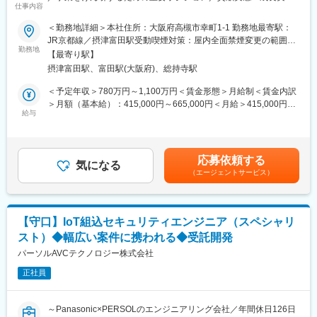
献できる
仕事内容
◎～
・アプリケーションの開発・実装 も可能
＜勤務地詳細＞本社住所：大阪府高槻市幸町1-1 勤務地最寄駅：
∟ユーザーインターフェース部分/ユーザ操作の処理実装
当社はAI、IoT、クラウド、アプリや電気・機構などソフト・ハー
JR京都線／摂津富田駅受動喫煙対策：屋内全面禁煙変更の範囲：
・商品開発の一連の流れを経験できる
ドの知見を持っており、数多くのお客様の案件を扱っておりま
勤務地
会社の定める事業所
・組込ソフトウェア開発の上位から下位層まで、AV家電ソフト開
【最寄り駅】
す。
発のすべてを習得できる
摂津富田駅、富田駅(大阪府)、総持寺駅
◇取引先例：（製造業）電機メーカー/自動車部品メーカー/日用品
メーカー/計測・放送機器メーカーなど（IT業界）情報・通信会社
＜予定年収＞780万円～1,100万円＜賃金形態＞月給制＜賃金内訳
■当社の魅力
など（研究機関）自動運転技術研究企業など
＞月額（基本給）：415,000円～665,000円＜月給＞415,000円～
◇ハイレベルなチームで切磋琢磨し、成長できる！
給与
665,000円＜昇給有無＞有＜残業手当＞有＜給与補足＞賃金はあ
トップエンジニアと先端かつ幅広い技術に挑戦！
■業務詳細：
くまでも目安の金額であり、選考を通じて上下する可能性があり
AI、IoT、クラウド、アプリ開発等の案件にチームで携われる。
BtoB BtoC のIoT開発でトレンド・最新技術を商品化する際のセキ
ます。月給(月額)は固定手当を含めた表記です。
◇開発の上流工程から携われる！
ュリティ対策を担当いただきます。当ポジションでは、ソフトウ
ビジネスパートナーと仕様検討からの開発が可能！ 受託開発案
応募依頼する
ェアの脆弱性評価、暗号化、セキュアブートなどを担当し、要件
気になる
件が9割以上。
（エージェントサービス）
定義・基本設計・詳細設計・設計レビュー、実装、評価を担当。
◇店頭に並ぶ商品開発に携われる！
組込みセキュリティ技術者の後進育成までをお任せします。
約7割の案件がパナソニック商品の開発！ 世界品質の商品開発
で、IT全盛における確固たる技術力の獲得が可能。
■案件事例：
◇学ぶ・挑戦できる環境が充実！
【守口】IoT組込セキュリティエンジニア（スペシャリ
・レイアウトフリーテレビ開発
スト）◆幅広い案件に携われる◆受託開発
・冷蔵庫カメラ開発
変更の範囲：会社が定める職種（出向を命じることがあり、その
・ケーブルテレビ向けセットトップボックス(STB) 受信機開発
パーソルAVCテクノロジー株式会社
場合は出向先の定める職種）
・蓄電システムのIoT化（ハード/クラウド部門との連携開発）
正社員
■魅力
・最先端の技術で生活を便利にする仕事
～Panasonic×PERSOLのエンジニアリング会社／年間休日126日
・生活家電の機能をさらに充実させる、さまざまな商品開発に貢