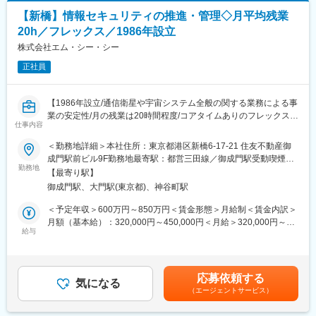
現場や経営層と連携しながら推進していくポジションです。
【新橋】情報セキュリティの推進・管理◇月平均残業
20h／フレックス／1986年設立
■業務詳細：
・グループ情報セキュリティ推進体制の構築・運用
株式会社エム・シー・シー
・C-SIRT（シーサート）やSoC（セキュリティオペレーションセ
正社員
ンター）の立ち上げ、運用設計
・セキュリティインシデント発生時の対応フロー整備と指揮
・グループITガバナンスの強化
【1986年設立/通信衛星や宇宙システム全般の関する業務による事
・IT全般統制（ITGC）およびIT業務処理統制（ITAC）の整備・運
業の安定性/月の残業は20時間程度/コアタイムありのフレックスタ
用評価
仕事内容
イム制】
・グループ会社のITガバナンス状況のモニタリングと改善指導
＜勤務地詳細＞本社住所：東京都港区新橋6-17-21 住友不動産御
・IT監査対応および内部統制対応
■業務概要/募集背景：
成門駅前ビル9F勤務地最寄駅：都営三田線／御成門駅受動喫煙対
・監査法人や内部監査部門との折衝、指摘事項への改善計画立
1986年の設立以来、我が国の安全保障を支える衛星通信の利用拡
勤務地
策：屋内全面禁煙変更の範囲：会社の定める事業所
案・実行
【最寄り駅】
大に貢献してきました。現在、宇宙、サイバーや電磁波といった
・IT-BCP（事業継続計画）の策定・推進
御成門駅、大門駅(東京都)、神谷町駅
新たな領域が安全保障に加わっています。そこで、お客様が求め
・大規模災害やシステム障害を想定したBCPの策定と訓練の実施
る安全保障分野における宇宙及び電磁波領域を対象とした総合的
＜予定年収＞600万円～850万円＜賃金形態＞月給制＜賃金内訳＞
・セキュリティポリシーの策定・改定および社内教育の推進
なコンサルティング・衛星通信ソリューションを提供していきま
月額（基本給）：320,000円～450,000円＜月給＞320,000円～
・パブリッククラウド（AWS・GCP）の全体最適化および構築・
す。
給与
450,000円＜昇給有無＞有＜残業手当＞有＜給与補足＞・上記予
運用監視・保守
定年収には想定残業代（20時間/月）を含みます。・基本給に残業
・SAP BASYS環境の運用監視・保守
最近のサイバー事案や情報流出事案などを踏まえ、官公署をお客
代は含まれません。・残業代は実績に応じて1分単位で全額支給し
様とする当社の情報セキュリティは、益々高めていくことが求め
ます。・賞与：年2回（６月、12月）4～5ヶ月分・昇給：年1回
■プロジェクト事例（想定）：
応募依頼する
られています。そこで当社の情報セキュリティの施策を理解し、
気になる
（4月）賃金はあくまでも目安の金額であり、選考を通じて上下す
・グループ統合セキュリティ監視センター（SoC）の新規立ち上
（エージェントサービス）
社内情報システムの設計・構築・運用・維持・監査まで幅広く担
る可能性があります。月給(月額)は固定手当を含めた表記です。
げプロジェクト
っていただける方を募集しています。
・ゼロトラストセキュリティモデルへの移行推進