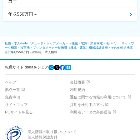
カー
年収550万円～
転職・求人doda（デューダ）トップ
メーカー（機械・電気）業界
家電・モバイル・ネットワ
ーク機器・複写機・プリンタメーカー
技術職（機械・電気）
機械設計
建機・その他輸送機器
設計
年収550万円～の転職・求人情報
転職サイト dodaをシェア
ヘルプ
会社概要
拠点一覧
利用規約
免責事項
通信に関する情報の利用について
サイトマップ
採用を検討中の方へ
PCサイトを見る
利用者データの外部送信
個人情報の取り扱いについて
個人情報保護方針