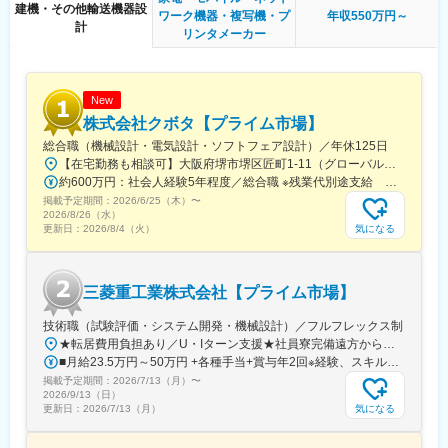
建機・その他輸送機器設
・自社製の超小型人工衛星（CE SAT IE）では2024年２月にJAXA
ワーク機器・複写機・プ
年収550万円～
計
のH3ロケット試験機２号機により打上げられ３機目の軌道投入に
リンタメーカー
成功。
・景気の波に強い強固な経営基盤を持ち、経常利益が10年平均で
10%と高水準（製造業平均3～5%）
・「原則転勤はなし」関東に根差して生活。また、規模感が大き
New
な会社でありつつ分業体制をひいておらず、１人で関われる業務
株式会社クボタ【プライム市場】
が広く配置転換も少ない。
総合職（機械設計・電気設計・ソフトフェア設計）／年休125日
・社員の成長と自己実現をサポートする人事制度。自己開発制度
【在宅勤務も相談可】大阪府堺市堺区匠町1-11（グローバル技術研究所）および必要に応じて従業員の自宅（※）※テレワークは規程やガイドラインに則り行うことができます。＜アクセス＞南海本線・堺駅からバス20分南海高野線・堺東駅からバス25分JR阪和線・堺市駅からバス30分※敷地内禁煙（屋内・屋外喫煙可能場所あり）
以外にも、テーマチャレンジ活動など様々な制度あり
約600万円：社会人経験5年程度／総合職 ※残業代別途支給 約750万円：社会人経験10年程度／総合職 ※残業代別途支給
掲載予定期間：
2026/6/25（木）
〜
2026/8/26（水）
変更の範囲：会社の定める業務
気になる
更新日：
2026/8/4（火）
三菱重工業株式会社【プライム市場】
技術職（試験評価・システム開発・機械設計）／フルフレックス制
★転居費用負担あり／U・Iターン支援★社員寮完備遠方からのご応募も歓迎しております。【相模原製作所】■神奈川県相模原市中央区田名3000・JR横浜線相模原駅下車：社有連絡バス25分・JR相模線上溝駅：社有連絡バス15分・京王相模原線・JR横浜線・JR相模線橋本駅下車：社有連絡バス20分※三菱重工業株式会社に入社後、三菱重工エンジン＆ターボチャージャ株式会社（事業内容：エンジン及びターボチャージャの生産・販売）へ在籍出向。勤務地は上記に同じ。※受動喫煙対策：屋内全面禁煙
■月給23.5万円～50万円 +各種手当+賞与年2回※経験、スキル、年齢を考慮の上、当社規定により決定します。
掲載予定期間：
2026/7/13（月）
〜
2026/9/13（日）
気になる
更新日：
2026/7/13（月）