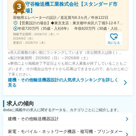
守谷輸送機工業株式会社【スタンダード市
場】
荷物用エレベーターの設計／直近賞与6.3カ月／年休122日
【営業設計の場合】◆東京支店：東京都中央区八丁堀3-12-8 7F＜アクセス＞ 日比谷線・京葉線「八丁堀駅」より徒歩 約5分 都営浅草線「宝町駅」より徒歩 約5分 銀座線「京橋駅」より徒歩 約10分【仕様設計・計画設計・機械設計・電気設計の場合】◆テクニカルセンター（横浜）：神奈川県横浜市神奈川区金港町1-7 横浜ダイヤビルディング19F＜アクセス＞各線「横浜駅」より徒歩3分程度★基本的に内勤での業務となります。将来的には、必要に応じて、設計のプロとしてお客様との打合せに担当者と同席する場合もあります。※受動喫煙対策：屋内禁煙※原則転勤なし
年収720万円（35歳・入社6年） 年収620万円（30歳・入社3年）
掲載予定期間：
2026/7/2（木）
〜
2026/9/2（水）
気になる
更新日：
2026/7/2（木）
※求人応募数の多い順にランキングしています（非公開求人は除く）。
※集計対象期間：2026/8/2（日）～2026/8/8（土）
※事情により掲載終了予定日よりも前に求人募集が終了していることもご
ざいます。その場合は当サイトから応募はできませんので、あらかじめご
了承ください。
建機・その他輸送機器設計
の人気求人ランキングを詳しく
見る
求人の傾向
dodaに掲載中の求人に関するデータを、カテゴリごとにご紹介します。
建機・その他輸送機器設計
家電・モバイル・ネットワーク機器・複写機・プリンタメー