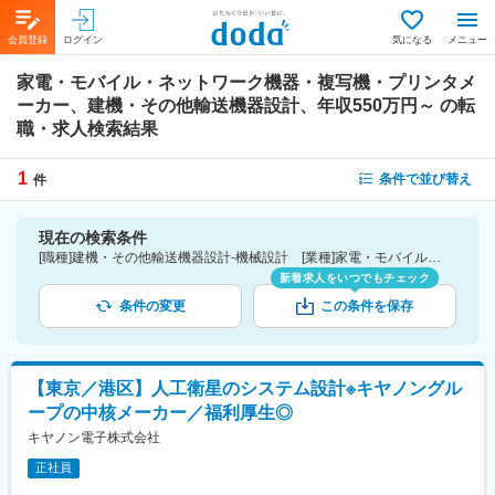
会員登録
ログイン
気になる
メニュー
家電・モバイル・ネットワーク機器・複写機・プリンタメ
ーカー、建機・その他輸送機器設計、年収550万円～
の転
職・求人検索結果
1
条件で並び替え
件
現在の検索条件
[職種]建機・その他輸送機器設計-機械設計 [業種]家電・モバイル・ネットワーク機器・複写機・プリンタメーカー-メーカー（機械・電気）業界 [年収]550万円～
新着求人をいつでもチェック
条件の変更
この条件を保存
【東京／港区】人工衛星のシステム設計※キヤノングル
ープの中核メーカー／福利厚生◎
キヤノン電子株式会社
正社員