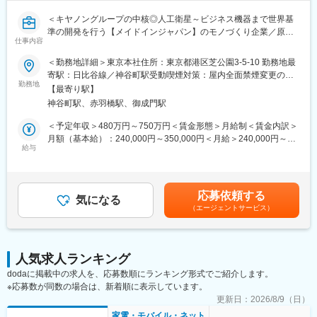
＜キヤノングループの中核◎人工衛星～ビジネス機器まで世界基
準の開発を行う【メイドインジャパン】のモノづくり企業／原則
仕事内容
転勤なし＞
＜勤務地詳細＞東京本社住所：東京都港区芝公園3-5-10 勤務地最
■担当業務
寄駅：日比谷線／神谷町駅受動喫煙対策：屋内全面禁煙変更の範
宇宙機システムの設計業務をお任せいたします。
勤務地
囲：本文参照
【最寄り駅】
神谷町駅、赤羽橋駅、御成門駅
■具体的な仕事内容
・光学観測衛星システムの概念検討
＜予定年収＞480万円～750万円＜賃金形態＞月給制＜賃金内訳＞
・概念設計
月額（基本給）：240,000円～350,000円＜月給＞240,000円～
・基本設計
給与
350,000円＜昇給有無＞有＜残業手当＞有＜給与補足＞※経験・能
・詳細設計など
力などを考慮の上、当社規定により決定します。■昇給：年1回
（4月）■賞与：年2回（6月、12月）賃金はあくまでも目安の金額
■期待する役割
であり、選考を通じて上下する可能性があります。月給(月額)は固
応募依頼する
主体的にシステムを提案し、その妥当性を解析することを期待し
気になる
定手当を含めた表記です。
（エージェントサービス）
ています。
■当社について：
・キヤノンという国内屈指の大企業における中核企業で、「精密
人気求人ランキング
加工・小型化・画像処理・光学・量産化技術」を武器に、宇宙事
dodaに掲載中の求人を、応募数順にランキング形式でご紹介します。
業や医療・環境・IT関連事業など幅広く展開。
※応募数が同数の場合は、新着順に表示しています。
・世界基準の製品開発を行い、世界シェアNo.1製品を多数保有。
また特許取得にも積極的に取り組む【メイドインジャパン】のモ
更新日：
2026/8/9（日）
ノづくり企業。
家電・モバイル・ネット