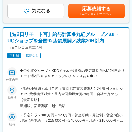
（一律手当を含む）＜昇給有無＞有＜残業手当＞有賃金はあくま
・入社書類の回収・確認
んなものがあれば便利なのに…」「こんな商品ないの？」という
でも目安の金額であり、選考を通じて上下する可能性がありま
応募依頼する
※面接は現場・役員が実施
顧客の声をワンストップで具現化できる世界屈指の生活提案型企
気になる
す。月給(月額)は固定手当を含めた表記です。
（エージェントサービス）
業です。日本全国に流通されていますので気がついたら普段使用
（2）労務補助
している商品もあるかと思います。今後、より多様化する顧客の
・入退社手続きサポート
ニーズにスピーディに的確に応え、顧客が満足できる日常を送る
・給与計算補助（データ集計等）
為に、様々なポジションにおいて「プロ」の強化が急務であると
【週2日リモート可】給与計算◆丸紅グループ／au・
・勤怠データの確認
考え現在、積極的な中途採用をスタートしました。
UQショップを全国92店舗展開／残業20H以内
上記を中心に、総務業務（備品管理、来客対応など）も担当いた
ｍａテレコム株式会社
変更の範囲：会社の定める業務
だきます。
正社員
転勤なし
■組織体制
経営管理部は4名が在籍しております。少人数のため、チームで協
◆◇丸紅グループ・KDDIからの出資有の安定基盤 /年休124日＆リ
力しながら業務を進めています。フットワーク軽く、主体的に業
モート週2日/キャリアアップのチャンスあり◆◇
務に携わっていただける方を歓迎いたします。
仕事内容
■職務内容：人事総務部にて、給与計算の業務をお任せいたしま
＜勤務地詳細＞本社住所：東京都江東区豊洲3-2-24 豊洲フォレシ
■ポジションの魅力
す。
ア15F受動喫煙対策：屋内全面禁煙変更の範囲：会社の定める事
・採用と労務の両方を経験し、バックオフィスの基礎スキルを幅
現在主担当2名（30代女性）で業務にあたっており、一緒に給与
勤務地
業所（リモートワーク含む）
広く習得可能。キャリアの幅を広げたい方におすすめのポジショ
【最寄り駅】
計算の業務を行っていただきます。
ンです。
豊洲駅、新豊洲駅、越中島駅
＜業務詳細＞
・Looopグループの安定基盤とベンチャーのスピード感を両立し
・勤怠データの収集・確認・修正
＜予定年収＞380万円～420万円＜賃金形態＞月給制＜賃金内訳＞
ており、希望や適性に応じて、制度構築や業務改善にも関わるチ
・給与計算ソフトへのデータ入力・更新
月額（基本給）：215,000円～245,000円＜月給＞215,000円～
ャンスもございます。
・給与明細の作成・配布準備
給与
245,000円＜昇給有無＞有＜残業手当＞有＜給与補足＞■昇給あ
・将来的には中核メンバーとして、役職を目指すことも可能で
・振込データの作成・銀行提出準備 など
り：一年あたり1,000円～5,000円（前年度実績）■賞与あり：年2
す。