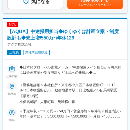
・給与計算や勤怠管理オペレーションを運営しながら、社員満足
気になる
月給(月額)は固定手当を含めた表記です。
（エージェントサービス）
度向上のための企画・計画の推進
◇勤怠・人事・給与システム関係の運用
・法制度変更に伴うバージョンアップ対応
・人事給与制度の整備に伴い発生するシステム運用変更支援
NEW
・業務改善
【AQUA】中途採用担当◆ゆくゆくは計画立案・制度
＜ミッション＞
設計も◆売上増/550万~/年休129
多岐に亘る業務の全てにおいて、全従業員に関わる重要な業務を
アクア株式会社
担い、的確で間違いのない作業が要求されます。より合理的、効
正社員
業種未経験歓迎
率的な業務遂行をするために、既存のやり方にとらわれず、常に
情報収集を行い、変化に柔軟に対応していく姿勢が必要になりま
す。
◆日本発グローバル家電メーカー/中途採用メイン担当から将来的
には企画立案や制度設計など上流への挑戦も◆
■組織構成
仕事内容
50代1名、30代3名、20代4名
■おすすめPOINT＼“人事中途採用担当としてのキャリアからゆく
＜勤務地詳細＞本社住所：東京都中央区日本橋堀留町1-11-12
ゆくは戦略立案まで行いたい方へ◎／
■当社の強み<強固な海外販売網＞
JPR日本橋掘留ビル3F勤務地最寄駅：日比谷線／小伝馬町駅受動
・三洋電機から事業譲渡された「AQUA」ブランドを展開し、現
勤務地
世界80ヶ国に商品を展開し、うち18ヶ国にグループ会社を設けて
喫煙対策：屋内全面禁煙変更の範囲：会社の定める事業所
【最寄り駅】
在は大型家電で世界トップクラスのハイアールグループの一員と
います。各地に販売代理店も存在し、安定した海外ネットワーク
小伝馬町駅、人形町駅、馬喰横山駅
してグローバルに事業を展開中
を築いています。2026年3月期、売上、利益ともに過去最高を更
・元・日本メーカー出身者が多く、日系のチームプレーと外資系
新しております。
＜予定年収＞550万円～750万円＜賃金形態＞年俸制＜賃金内訳＞
のスピード感がミックスされた独自のカルチャーが魅力◎
年額（基本給）：5,500,000円～7,500,000円＜月額＞458,333円
・転勤はほぼ無、国内出張も採用面接対応などで年間数回あるか
給与
■求める人物像
～625,000円（12分割）＜昇給有無＞有＜残業手当＞有＜給与補
ないかのイメージで業務に集中できます
・労務に関する知識、技能を持ち、積極的に仕事に取り組める方
足＞※給与はご経験、年齢、市況によって考慮のうえ、決定しま