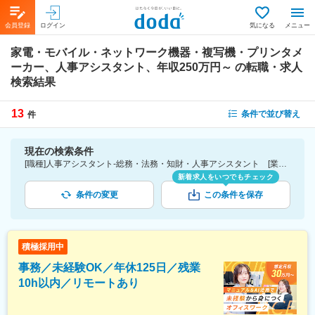
会員登録
ログイン
気になる
メニュー
家電・モバイル・ネットワーク機器・複写機・プリンタメ
ーカー、人事アシスタント、年収250万円～
の転職・求人
検索結果
13
条件で並び替え
件
現在の検索条件
[職種]人事アシスタント-総務・法務・知財・人事アシスタント [業種]家電・モバイル・ネットワーク機器・複写機・プリンタメーカー-メーカー（機械・電気）業界 [年収]250万円～
新着求人をいつでもチェック
条件の変更
この条件を保存
積極採用中
事務／未経験OK／年休125日／残業
10h以内／リモートあり