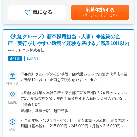
・実務を実行するだけでなく常に改善意識を持ち問題点を改善し
す。■昇給：年1回■インセンティブ：年1回賃金はあくまでも目安
■職務内容
ていける方
の金額であり、選考を通じて上下する可能性があります。月給(月
応募依頼する
同社の人事として、中途採用に関する業務全般を担当いただきま
気になる
・他部門との連携調整もスムーズに行えるコミュニケーション能
額)は固定手当を含めた表記です。
（エージェントサービス）
す。
力を有している方
＜主なミッション＞
・労務系システムの設定改善など情報系に興味が深い方
・中途採用面接の同席（1次面接評価者）
・エージェント会社とのやり取り、対応
変更の範囲：会社の定める業務
《丸紅グループ》新卒採用担当（人事）◆施策の企
・求人票作成
画・実行がしやすい環境で経験を磨ける／残業10H以内
・選考中の日程調整
・スカウトメール作成～送付
ｍａテレコム株式会社
正社員
転勤なし
上記業務を行いながらメインミッションとして、「会社の事業成
長」の為の採用活動、日々の活動の振り返りといったPDCAサイ
クルを回しながら中途採用に関する業務全般を行って頂きます。
◇◆丸紅グループの安定基盤／au携帯ショップの販売代理店事業
将来的には、採用戦略の立案や、現場への落とし込みなど人事課
／残業10H以内／企画を実現させやすい！◆◇
長やエキスパートとして上流の業務にも挑戦、参画していただき
仕事内容
ます。
■募集概要
＜勤務地詳細＞本社住所：東京都江東区豊洲3-2-24 豊洲フォレシ
・当社は、大手総合商社「丸紅」グループのMXモバイリング株式
ア15F受動喫煙対策：屋内全面禁煙変更の範囲：会社の定める事
■組織体制
会社より、auショップ事業をさらに強化・発展させるため、2020
勤務地
業所
約15名体制です。東京本社の人事総務担当は派遣と社員の方2名
【最寄り駅】
年12月に分社化して誕生した会社です。前身の会社の時代より20
となりますが大阪本社に人事部長、人事担当者がおりますため拠
豊洲駅、新豊洲駅、越中島駅
年以上にわたりキャリアショップを運営してきました。毎年新卒
点を超えて連携して物事を進めていくことを想定しております。
採用を行っており、キャリアショップの店頭スタッフを中心に採
＜予定年収＞430万円～470万円＜賃金形態＞月給制＜賃金内訳＞
用を行っております。
月額（基本給）：215,000円～245,000円＜月給＞215,000円～
■現在のフェーズについて（やりがい）
給与
245,000円＜昇給有無＞有＜残業手当＞有＜給与補足＞■昇給あ
・三洋電機時代から続く仕組みを見直し、今の事業フェーズに合
■仕事内容：現新卒採用担当1名と二人三脚で新卒採用を推進いた
り：一年あたり1,000円～5,000円（前年度実績）■賞与あり：年2