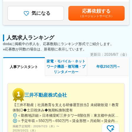
接評価に応じて年収を定めますので想定年収の範囲内から上下す
・会社説明会実施
る可能性がございます。※休日出勤手当あり※リーダー職は固定残
・面接対応（1次～最終面接アテンド）
応募依頼する
気になる
業手当（50,000円／20～25h／超過分別途支給）※管理監督職は時
・学校訪問
（エージェントサービス）
間外手当の対象外賃金はあくまでも目安の金額であり、選考を通
・採用実績進捗管理
じて上下する可能性があります。月給(月額)は固定手当を含めた表
など
記です。
・当社では開発エンジニア、応用研究職、SE、電気工事、製造物
流など
人気求人ランキング
幅広い職種の採用を行っているため、
dodaに掲載中の求人を、応募数順にランキング形式でご紹介します。
前職のご経験を活かしスキルアップが叶えられる環境です。
※応募数が同数の場合は、新着順に表示しています。
更新日：
2026/8/7（金）
■働き方:
家電・モバイル・ネット
・全国でインターンシップ開催中のため、出張がございます。
ワーク機器・複写機・プ
年収250万円～
人事アシスタント
エリア：東京・大阪・宮城 が中心
リンタメーカー
※一部、全国の工場に出張が発生する場合もございます。
北海道/宮城/茨城/埼玉/静岡/滋賀/兵庫/佐賀 など
■やりがい
三井不動産株式会社
東北にとどまらず、全国でも注目されている当社にて、採用活動
を通じた企業ブランディングの向上に携わることができます。
【三井不動産｜社員教育を支える研修運営担当】未経験歓迎！教育
体制◎◆土日祝休み◆無期転換制度有
変更の範囲：会社の定める業務
＜勤務地詳細＞日本橋室町三井タワー8階住所：東京都中央区日本橋室町3-2-1 日本橋室町三井タワー8階受動喫煙対策：屋内全面禁煙変更の範囲：会社の定める事業所
＜予定年収＞550万円～650万円＜賃金形態＞月給制＜賃金内訳＞月額（基本給）：343,750円～406,250円＜月給＞343,750円～406,250円＜昇給有無＞無＜残業手当＞有＜給与補足＞※ご経験などを総合的に考慮致します。同社規定に基づき処遇します。昇給なし・賞与あり。（社内登用試験に合格し、無期社員となれば昇給あり。）※残業手当：年収600万円以上の場合は専門手当（20時間相当）あり。賃金はあくまでも目安の金額であり、選考を通じて上下する可能性があります。月給(月額)は固定手当を含めた表記です。
掲載予定期間：
2026/7/23（木）
〜
2026/10/21（水）