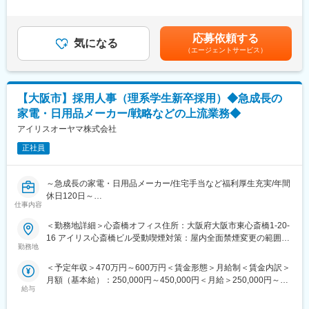
2回（対象者は決算賞与もあり）■昇給：年1回※スキル・経験・面
・インターンシップの企画立案～運営まで
接評価に応じて年収を定めますので想定年収の範囲内から上下す
・会社説明会実施
る可能性がございます。※休日出勤手当あり※リーダー職は固定残
・面接対応（1次～最終面接アテンド）
応募依頼する
気になる
業手当（50,000円／20～25h／超過分別途支給）※管理監督職は時
・学校訪問
（エージェントサービス）
間外手当の対象外賃金はあくまでも目安の金額であり、選考を通
・採用実績進捗管理
じて上下する可能性があります。月給(月額)は固定手当を含めた表
など
記です。
・当社では開発エンジニア、応用研究職、SE、電気工事、製造物
【大阪市】採用人事（理系学生新卒採用）◆急成長の
流など
幅広い職種の採用を行っているため、
家電・日用品メーカー/戦略などの上流業務◆
前職のご経験を活かしスキルアップが叶えられる環境です。
アイリスオーヤマ株式会社
■働き方:
正社員
・全国でインターンシップ開催中のため、出張がございます。
エリア：東京・大阪・宮城 が中心
～急成長の家電・日用品メーカー/住宅手当など福利厚生充実/年間
※一部、全国の工場に出張が発生する場合もございます。
休日120日～
北海道/宮城/茨城/埼玉/静岡/滋賀/兵庫/佐賀 など
仕事内容
■採用背景:
■やりがい
＜勤務地詳細＞心斎橋オフィス住所：大阪府大阪市東心斎橋1-20-
・今後の事業拡大および新規事業の立ち上げを支えていく
東北にとどまらず、全国でも注目されている当社にて、採用活動
16 アイリス心斎橋ビル受動喫煙対策：屋内全面禁煙変更の範囲：
理系採用、（大卒・高専卒）採用を強化するため、増員での募集
を通じた企業ブランディングの向上に携わることができます。
勤務地
会社の定める事業所
をいたします。
＜予定年収＞470万円～600万円＜賃金形態＞月給制＜賃金内訳＞
変更の範囲：会社の定める業務
月額（基本給）：250,000円～450,000円＜月給＞250,000円～
■職務内容：
給与
450,000円＜昇給有無＞有＜残業手当＞有＜給与補足＞■賞与：年
・大学、研究室訪問
2回（対象者は決算賞与もあり）■昇給：年1回※スキル・経験・面
・インターンシップの企画立案～運営まで