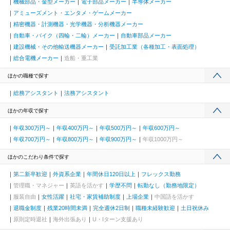
機械部品・金型メーカー
電子部品メーカー
半導体メーカー
アミューズメント・エンタメ・ゲームメーカー
精密機器・計測機器・光学機器・分析機器メーカー
自動車・バイク（四輪・二輪）メーカー
自動車部品メーカー
建設機械・その他輸送機器メーカー
受託加工業（各種加工・表面処理）
総合電機メーカー
造船・重工業
ほかの職種で探す
総務アシスタント
法務アシスタント
ほかの年収で探す
年収300万円～
年収400万円～
年収500万円～
年収600万円～
年収700万円～
年収800万円～
年収900万円～
年収1000万円～
ほかのこだわり条件で探す
第二新卒歓迎
外資系企業
年間休日120日以上
フレックス勤務
管理職・マネジャー
英語を活かす
学歴不問
転勤なし（勤務地限定）
服装自由
女性活躍
社宅・家賃補助制度
上場企業
中国語を活かす
退職金制度
残業20時間未満
完全週休2日制
職種未経験歓迎
土日祝休み
原則定時退社
海外出張あり
U・Iターン支援あり