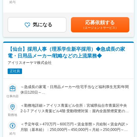
グローバル企業の日本法人を支える基盤部門として、裁量を持っ
・インターンシップの企画立案～運営まで
給与
450,000円＜昇給有無＞有＜残業手当＞有＜給与補足＞■賞与：年
魅力の一つです。
て幅広い業務に挑戦できます。語学力や柔軟な対応力が評価され
・会社説明会実施
2回（対象者は決算賞与もあり）■昇給：年1回※スキル・経験・面
る環境です。
・面接対応（1次～最終面接アテンド）
接評価に応じて年収を定めますので想定年収の範囲内から上下す
・学校訪問
る可能性がございます。※休日出勤手当あり※リーダー職は固定残
応募依頼する
変更の範囲：会社の定める業務
・採用実績進捗管理
気になる
業手当（50,000円／20～25h／超過分別途支給）※管理監督職は時
（エージェントサービス）
など
間外手当の対象外賃金はあくまでも目安の金額であり、選考を通
・当社では開発エンジニア、応用研究職、SE、電気工事、製造物
じて上下する可能性があります。月給(月額)は固定手当を含めた表
流など
記です。
幅広い職種の採用を行っているため、
【仙台】採用人事（理系学生新卒採用）◆急成長の家
前職のご経験を活かしスキルアップが叶えられる環境です。
電・日用品メーカー/戦略などの上流業務◆
■働き方:
アイリスオーヤマ株式会社
・全国でインターンシップ開催中のため、出張がございます。
正社員
エリア：東京・大阪・宮城 が中心
※一部、全国の工場に出張が発生する場合もございます。
北海道/宮城/茨城/埼玉/静岡/滋賀/兵庫/佐賀 など
～急成長の家電・日用品メーカー/住宅手当など福利厚生充実/年間
休日120日～
■やりがい
仕事内容
東北にとどまらず、全国でも注目されている当社にて、採用活動
■採用背景:
＜勤務地詳細＞アイリス青葉ビル住所：宮城県仙台市青葉区中央
を通じた企業ブランディングの向上に携わることができます。
・今後の事業拡大および新規事業の立ち上げを支えていく
2-1-7 アイリス青葉ビル4階 受動喫煙対策：屋内全面禁煙変更の範
理系採用、（大卒・高専卒）採用を強化するため、増員での募集
勤務地
囲：会社の定める事業所
変更の範囲：会社の定める業務
をいたします。
＜予定年収＞470万円～600万円＜賃金形態＞月給制＜賃金内訳＞
月額（基本給）：250,000円～450,000円＜月給＞250,000円～
■職務内容：
給与
450,000円＜昇給有無＞有＜残業手当＞有＜給与補足＞■賞与：年
・大学、研究室訪問