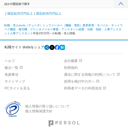
ほかの固定給で探す
固定給25万円以上
固定給35万円以上
転職・求人doda（デューダ）トップ
メーカー（機械・電気）業界
家電・モバイル・ネットワ
ーク機器・複写機・プリンタメーカー
事務・アシスタント
総務・法務・知財・人事アシスタ
ント
人事アシスタント
年収250万円～の転職・求人情報
転職サイト dodaをシェア
ヘルプ
会社概要
拠点一覧
利用規約
免責事項
通信に関する情報の利用について
サイトマップ
採用を検討中の方へ
PCサイトを見る
利用者データの外部送信
個人情報の取り扱いについて
個人情報保護方針