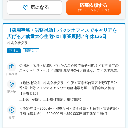
る可能性がございます。※休日出勤手当あり※リーダー職は固定残
・母集団形成
◇配属先のメンバー／仙台6名・東京1名の7名チーム
応募依頼する
気になる
業手当（50,000円／20～25h／超過分別途支給）※管理監督職は時
・面接対応（1次～最終面接）
※男女比（1：1）、平均年齢：34歳
（エージェントサービス）
間外手当の対象外賃金はあくまでも目安の金額であり、選考を通
・採用イベントへ出展
◇環境／東京の浜松町クレアタワーは【大門駅徒歩1分】、仙台の
じて上下する可能性があります。月給(月額)は固定手当を含めた表
・広告媒体、エージェント商談
青葉ビルでは【仙台駅徒歩5分】と好立地
記です。
・メンバーマネジメント
◇管理メンバーは20代後半～30代女性が多い活気ある職場
【採用事務・労務補助】バックオフィスでキャリアを
・コスト管理 など
■当社について：
広げる／裁量大◇住宅×IoT事業展開／年休125日
当社では営業職、開発エンジニア、事務管理スタッフ、電気工
◇当社の社風は「挑戦」「変化対応」となっており、ボトムアッ
株式会社グラモ
事、製造物流など幅広い職種の採用を行っているため、前職のご
プでの積極提案やトップダウンでの方針変更などスピード感のあ
経験を活かしスキルアップが叶えられる環境です。
正社員
転勤なし
る会社です。
得意分野からお任せしますので、ぜひ面接でお話ください。
◇年齢や役職を問わず改善に取り組むことができる一方、実力主
義での評価制度など結果へのコミットも求められます。
◇採用・労務・総務いずれかのご経験で応募可能！／管理部門の
■やりがい：
◇こういった環境の中でキャリアアップしたい、スキルの幅を広
スペシャリストへ！／御徒町駅徒歩3分／綺麗なオフィスで就業◇
東北にとどまらず、全国でも注目されている当社にて採用活動を
げたい、自分の経験を活かしたいという方を歓迎します。
仕事内容
通じた企業ブランディングの向上を実現してください。
■業務内容
変更の範囲：会社の定める業務
＜勤務地詳細＞株式会社グラモ住所：東京都台東区上野3丁目24
経営管理部の一員として、採用事務および労務補助を中心にバッ
■働く環境について：
番6号 上野フロンティアタワー勤務地最寄駅：山手線線／御徒町
クオフィス業務を担当していただきます。
◎メンバー：仙台6名・東京1名の7名チームです。男女比（５：
勤務地
駅受動喫煙対策：屋内全面禁煙変更の範囲：会社の定める事業所
【最寄り駅】
入社後はOJTでしっかりフォローし、できる業務から段階的にお
５）平均年齢：34歳
上野広小路駅、上野御徒町駅、御徒町駅
任せするため、未経験領域がある方も安心してスタートできる環
◎環境：今回募集の青葉ビルでは【仙台駅徒歩5分】と好立地で
境です。
す。ビルには無料のドリンクバーやスープバーがあり、朝活推進
＜予定年収＞300万円～400万円＜賃金形態＞月給制＜賃金内訳＞
でパック米の無料配布など充実した福利厚生です。
月額（基本給）：250,000円～350,000円固定残業手当/月：
（1）採用事務
給与
65,625円～107,400円（固定残業時間35時間0分/月）超過した時
・応募者対応（日程調整・連絡）
■当社について：
間外労働の残業手当は追加支給＜月給＞315,625円～457,400円
・エージェント連携、媒体管理
生活用品の「メーカーベンダー」である同社は、日常生活を「こ