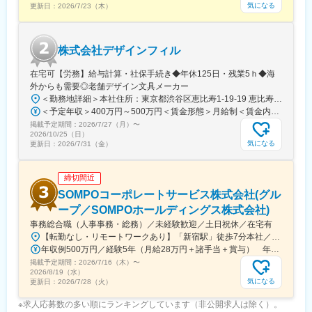
気になる
更新日：
2026/7/23（木）
株式会社デザインフィル
在宅可【労務】給与計算・社保手続き◆年休125日・残業5ｈ◆海
外からも需要◎老舗デザイン文具メーカー
＜勤務地詳細＞本社住所：東京都渋谷区恵比寿1-19-19 恵比寿ビジネスタワー9F勤務地最寄駅：山手線／恵比寿駅受動喫煙対策：屋内全面禁煙変更の範囲：会社の定める事業所
＜予定年収＞400万円～500万円＜賃金形態＞月給制＜賃金内訳＞月額（基本給）：267,800円～334,100円＜月給＞267,800円～334,100円＜昇給有無＞有＜残業手当＞有＜給与補足＞賞与：基礎額×平均2か月分（±個人評価）■賞与実績:年2回(6,12月)/昇給：年1回(7月)賃金はあくまでも目安の金額であり、選考を通じて上下する可能性があります。月給(月額)は固定手当を含めた表記です。
掲載予定期間：
2026/7/27（月）
〜
2026/10/25（日）
気になる
更新日：
2026/7/31（金）
締切間近
SOMPOコーポレートサービス株式会社(グル
ープ／SOMPOホールディングス株式会社)
事務総合職（人事事務・総務）／未経験歓迎／土日祝休／在宅有
【転勤なし・リモートワークあり】「新宿駅」徒歩7分本社／東京都新宿区西新宿1-26-1 損保ジャパン本社ビル31階※受動喫煙対策：敷地内全面禁煙【アクセス】各線「新宿駅」西改札より徒歩約7分
年収例500万円／経験5年（月給28万円＋諸手当＋賞与） 年収例430万円／経験3年（月給25万円＋諸手当＋賞与）
掲載予定期間：
2026/7/16（木）
〜
2026/8/19（水）
気になる
更新日：
2026/7/28（火）
※求人応募数の多い順にランキングしています（非公開求人は除く）。