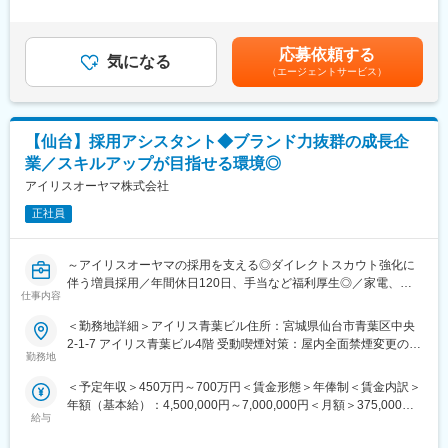
・求人票の作成、写真撮影
足＞■賞与：年2回（7月、12月）■決算賞与（3月）※4等級以上の
など
正社員対象賃金はあくまでも目安の金額であり、選考を通じて上
下する可能性があります。月給(月額)は固定手当を含めた表記で
応募依頼する
◆年間応募数20,000人以上のアイリスオーヤマで事務の経験を活
気になる
す。
（エージェントサービス）
かしませんか？
前職のご経験を活かしスキルアップが叶えられる環境です。
管理事務業務のスペシャリストを目指すもよし、面接官も目指せ
るキャリアは幅広くご準備しています。
【仙台】採用アシスタント◆ブランド力抜群の成長企
得意分野からお任せしますので、ぜひ面接でお話ください！
業／スキルアップが目指せる環境◎
◆やりがい
アイリスオーヤマ株式会社
東北にとどまらず、全国でも注目されている当社にて
正社員
採用活動を通じた企業ブランディングの向上を実現してくださ
い。
～アイリスオーヤマの採用を支える◎ダイレクトスカウト強化に
◆働く環境について
伴う増員採用／年間休日120日、手当など福利厚生◎／家電、日
メンバー：仙台6名・東京1名の7名チームです。男女比（５：
仕事内容
用品、食品、収納・インテリアなど多岐にわたる商品を開発する
５）平均年齢：34歳
～
＜勤務地詳細＞アイリス青葉ビル住所：宮城県仙台市青葉区中央
環境：浜松町クレアタワーは【大門駅徒歩1分】・青葉ビルでは
2-1-7 アイリス青葉ビル4階 受動喫煙対策：屋内全面禁煙変更の範
【仙台駅徒歩5分】と好立地！
■業務内容：
勤務地
囲：会社の定める事業所
ダイレクトスカウト強化の中核として、ターゲット設計からスカ
■当社について：
＜予定年収＞450万円～700万円＜賃金形態＞年俸制＜賃金内訳＞
ウト運用、データ分析・改善まで一気通貫で担い、採用成果の最
◇当社の社風は「挑戦」「変化対応」となっており、ボトムアッ
年額（基本給）：4,500,000円～7,000,000円＜月額＞375,000円
大化を推進いただきます。
プでの積極提案やトップダウンでの方針変更などスピード感のあ
給与
～583,333円（12分割）＜昇給有無＞有＜残業手当＞有＜給与補
＜主業務＞
る会社です。
足＞■賞与：年2回（7月、12月）■決算賞与（3月）※4等級以上の
・ダイレクトリクルーティング戦略設計（ターゲット設定／媒体