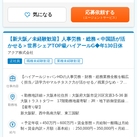
※給与計算システム：ProActive
回（614,000円～1,000,000円）（前年度実績）賃金はあくまでも
※1日に対応する給与計算や勤怠データのチェックは約30件程度を
目安の金額であり、選考を通じて上下する可能性があります。月
■当社について
応募依頼する
想定しております。
気になる
給(月額)は固定手当を含めた表記です。
当社は住宅向けIoT製品を自社開発する統合型IoTメーカーです。
（エージェントサービス）
ソフト・ハード・サーバーを一貫開発する希少な体制により、企
■組織構成
画から提供までを自社で完結。スピーディかつ柔軟なサービス提
・人事総務部長1名／労務主担当2名（30代女性）
供を強みに、住宅×IoT領域で成長を続けています。
※基本的には主担当として業務を進めていただきます。
【新大阪／未経験歓迎】人事労務・総務＜中国語が活
・残業：20時間程度 ※繁閑による
変更の範囲：会社の定める業務
かせる＞世界シェアTOP級ハイアールG◆年130日休
・リモートワーク：週2日可能
・本ポジションは増員での募集となります。
アクア株式会社
正社員
職種未経験歓迎
業種未経験歓迎
■キャリアパス：
入社後一定期間は、先輩社員のアシスタントとしての業務をお任
せし、ご希望や業務の習熟度に合わせて、他の人事関連業務をお
【ハイアールジャパンHDの人事労務・財務・総務業務全般を幅広
任せしていくことも可能です！
く担当／語学力やマルチタスク力が活かせる／残業少なめ・フレ
仕事内容
ックス活用可能】
■福利厚生／そのほか
＜勤務地詳細＞大阪本社住所：大阪府大阪市淀川区宮原3-5-36 新
・ベネフィット・ワン利用可能
■業務概要
大阪トラストタワー 17階勤務地最寄駅：JR・地下鉄御堂筋線／
・年間休日124日
当社の人事総務部にて、ハイアールジャパンホールディングスの
勤務地
新大阪駅受動喫煙対策：屋内全面禁煙変更の範囲：会社の定める
【最寄り駅】
人事労務・財務・総務業務を中心に、幅広いバックオフィス業務
事業所
新大阪駅、西中島南方駅、東三国駅
を担当いただきます。業務は既存担当者と協力しながら進め、将
変更の範囲：会社の定める業務
来的には独立して一連の業務をお任せする予定です。中国語のス
＜予定年収＞450万円～600万円＜賃金形態＞月給制一般職は月給
キルを活かし、青島本社や出向者とのやり取りも担っていただき
制＜賃金内訳＞月額（基本給）：250,000円～350,000円＜月給＞
ます。
給与
250,000円～350,000円＜昇給有無＞有＜残業手当＞有賃金はあく