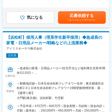
310,000円＜昇給有無＞有＜残業手当＞有＜給与補足＞■給与改
・青島採用関連サポート
・人材会社との打ち合わせ、採用手法の選定
定：年1回（4月）■賞与：年2回（7月・12月）※過去実績6.5ヶ月
・青島本社のやり取り（語学活用可）
・スケジュールの計画立案
分■残業想定月15時間を含む想定年収：500万～610万■モデル年
・直営店コインランドリー管理（専属担当のサポート）
・インターンシップや会社説明会の企画
収：大卒入社7年目 540万（月給27万6千円／賞与2回／残業
応募依頼する
・面接官や応募者との日程調整
気になる
15H・月換算）賃金はあくまでも目安の金額であり、選考を通じ
入社後まずは、給与計算用のデータ集計や入退社・出向者向けの
（エージェントサービス）
・面接官対応、選考後のフォロー
て上下する可能性があります。月給(月額)は固定手当を含めた表記
社保手続きやその他庶務業務をお任せいたします。
・内定者フォロー 等
です。
上長のサポートの元、未経験からでもできる業務から差配してい
（2）研修企画・運営
くので安心して挑戦いただけます。
・入社予定の方、人事主催の階層別研修の企画・運営 等
【浜松町】採用人事（理系学生新卒採用）◆急成長の
※将来的には労務や給与、制度設計など人事業務全般をご経験いた
■組織構成
家電・日用品メーカー/戦略などの上流業務◆
だく可能性があります。
人事総務部として同じデスクにいるメンバーは総務部長、既存メ
アイリスオーヤマ株式会社
ンバー4名、派遣1名、育休取得者1名の計7名体制です。
■配属先情報：
本ポジションの実務は既存担当者1名と密に連携し、サポートを受
正社員
経営管理グループ 人事担当3名（40代２名／50代1名）
けながら2名体制で仕事を進めて参ります。
■当社について：
■業務の魅力
～急成長の家電・日用品メーカー/住宅手当など福利厚生充実/年間
当社は業務用・産業用加湿器の分野のパイオニア企業であり、国
人事・労務・財務・総務と多様な業務に触れ、語学力やマルチタ
休日120日～
内シェアはトップクラスを誇っております。当社で扱う加湿器は
仕事内容
スク力を活かせます。自ら考え主体的に業務を推進できる方に最
オフィスビルや学校、病院、工場、データセンターなどで広く導
適な環境です。
■採用背景:
＜勤務地詳細＞日本生命浜松町クレアタワー住所：東京都港区浜
入されています。
・今後の事業拡大および新規事業の立ち上げを支えていく
松町2-3-1 日本生命浜松町クレアタワー19階受動喫煙対策：屋内
■就業環境
理系採用、（大卒・高専卒）採用を強化するため、増員での募集
勤務地
全面禁煙変更の範囲：会社の定める事業所
■魅力：
【最寄り駅】
残業は月10～20時間程度、フレックス制度も活用可能で、働きや
をいたします。
今回のポジションは製品の安定稼働を裏方で支える重要な役割と
大門駅(東京都)、浜松町駅、竹芝駅
すさにも配慮しています。
なります。当社のモットーは「楽しい会社、楽しい人生」です。
■職務内容：
＜予定年収＞470万円～600万円＜賃金形態＞月給制＜賃金内訳＞
生活のための仕事ではなく、社員が楽しんで働ける環境作り、雰
■特徴/魅力
・大学、研究室訪問
月額（基本給）：250,000円～450,000円＜月給＞250,000円～
囲気作りに力を入れており、社員間の風通しが良いことが当社の