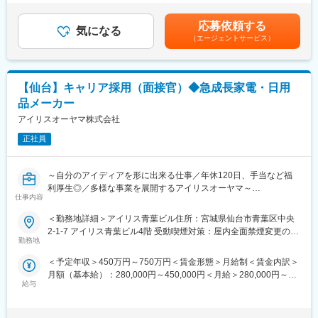
◇年齢や役職を問わず改善に取り組むことができる一方、実力主
正社員対象賃金はあくまでも目安の金額であり、選考を通じて上
選定／母集団形成）
義での評価制度など結果へのコミットも求められます。
下する可能性があります。月給(月額)は固定手当を含めた表記で
・スカウト文面の設計・改善、およびスカウト送信（目安：1日
応募依頼する
◇こういった環境の中でキャリアアップしたい、スキルの幅を広
気になる
す。
20～30件）
（エージェントサービス）
げたい、自分の経験を活かしたいという方を歓迎します。
・効果測定（返信率／面談化率 等）のデータ分析および改善施策
の企画・実行
変更の範囲：会社の定める業務
【仙台】キャリア採用（面接官）◆急成長家電・日用
＜関連業務＞
・候補者対応～日程調整～選考フォロー
品メーカー
・求人票の作成・ブラッシュアップ
アイリスオーヤマ株式会社
・メンバーの業務管理・育成（スキルに応じてお任せ）
・請求書対応など一部バックオフィス業務
正社員
■当ポジションの魅力：
～自分のアイディアを形に出来る仕事／年休120日、手当など福
【経験を活かしスペシャリストにも、ポジションUPも目指せる環
利厚生◎／多様な事業を展開するアイリスオーヤマ～
境】
仕事内容
◎得意分野からお任せしますので、前職のご経験を活かしスキル
■業務内容：
アップが叶えられる環境です。
＜勤務地詳細＞アイリス青葉ビル住所：宮城県仙台市青葉区中央
当社の成長をけん引する人材の獲得、採用ブランディングの向上
◎管理事務業務のスペシャリストを目指すもよし、面接官も目指
2-1-7 アイリス青葉ビル4階 受動喫煙対策：屋内全面禁煙変更の範
のため、組織強化の採用をいたします。
せるキャリアは幅広くご準備しています。
勤務地
囲：会社の定める事業所
特に理系職種の採用経験者（研究職・開発職・デザイナー・シス
＜予定年収＞450万円～750万円＜賃金形態＞月給制＜賃金内訳＞
テムエンジニアなど）や営業職の採用ご経験者様を積極採用中で
【生活に不可欠、ブランド力抜群の成長企業で働くやりがい】
月額（基本給）：280,000円～450,000円＜月給＞280,000円～
す。
◎東北にとどまらず、全国でも注目されている当社にて採用活動
給与
450,000円＜昇給有無＞有＜残業手当＞有＜給与補足＞■賞与：年
を通じた企業ブランディングの向上を実現してください。
2回（対象者は決算賞与もあり）■昇給：年1回※スキル・経験・面
＜採用面接官＞
接評価に応じて年収を定めますので想定年収の範囲内から上下す
・採用戦略立案
■配属先情報：