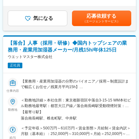
までも目安の金額であり、選考を通じて上下する可能性がありま
■業務詳細
す。月給(月額)は固定手当を含めた表記です。
【人事労務】
応募依頼する
・入退社手続き、社会保険・労働保険対応
気になる
（エージェントサービス）
・勤怠管理、給与関連業務（税理士連携）
・年末調整・住民税対応（税理士連携）
・人事データ管理、福利厚生運用
【落合】人事（採用・研修）◆国内トップシェアの業
【財務】
務用・産業用加湿器メーカー/月残15h/年休125日
会計財務
・経費精算、支払処理
ウエットマスター株式会社
・伝票処理、月次／年次決算業務
正社員
・売掛金(未収入金)／買掛金(未払金)管理
経営財務(FPA)
・予実管理
【業務用・産業用加湿器の分野のパイオニア／採用～制度設計ま
・データ集計(税理士送付用)、損益資料作成（本社関連部門報告含
で幅広くお任せ／残業月平均15h】
む）
仕事内容
■ポジション概要：
当社にて、下記の採用をはじめとする人事業務全般をお任せしま
＜勤務地詳細＞本社住所：東京都新宿区中落合3-15-15 WM本社ビ
【総務】
す。将来的には制度設計や労務管理など人事業務全般をお任せす
ル勤務地最寄駅：都営大江戸線／落合南長崎駅受動喫煙対策：屋
・契約書・社内規程の管理
る予定です。
勤務地
内喫煙可能場所あり
・オフィス／備品管理
【最寄り駅】
・株主総会・法務局登記関連
落合南長崎駅、椎名町駅、中井駅
■具体的な業務内容：
・各種庶務業務
（1）採用業務（新卒採用からお任せし、経験に応じて中途採用も
＜予定年収＞500万円～610万円＜賃金形態＞月給制＜賃金内訳＞
移管）
月額（基本給）：252,000円～310,000円＜月給＞252,000円～
【その他】
・募集部門との採用要件のすり合わせ
給与