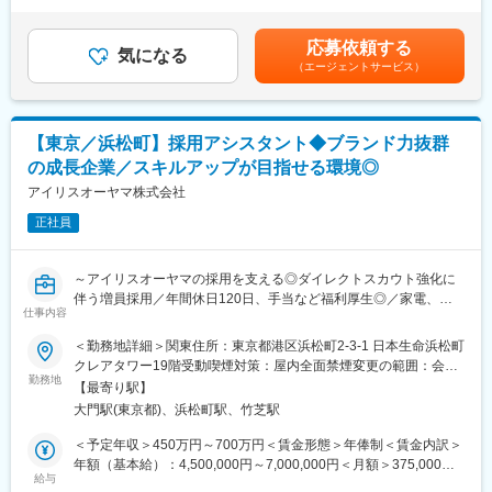
った人事制度や採用オペレーションへ変革をしており“刷新してい
だきます！
回（614,000円～1,000,000円）（前年度実績）賃金はあくまでも
く”フェーズに携われます！
直属の上長は人事総務部長となるため、企画や案を壁打ちしやす
目安の金額であり、選考を通じて上下する可能性があります。月
・選考～入社後も、人事メンバーとの距離が近く温かい雰囲気の
応募依頼する
く実現させやすい環境です！
気になる
給(月額)は固定手当を含めた表記です。
中でキャッチアップできる環境です。
（エージェントサービス）
・採用戦略の策定、要件定義 採用基準、採用手法の検討
・選考管理、面接や面談の対応、採用広報の推進
■同社について
・学校訪問・就活イベントへの参加
業務用ランドリ―については、国内シェアトップを確立しており
・インターンシップのプログラム作成と実行
革新的なデザインや機能性で人気な製品が多く、高い技術・デザ
【東京／浜松町】採用アシスタント◆ブランド力抜群
・採用決定後のフォロー、オンボーディング
イン性により数々の賞を受賞しております。
の成長企業／スキルアップが目指せる環境◎
※採用ポジション：携帯キャリアショップの店頭スタッフ（全国に
拠点があるため、出張が発生します）
アイリスオーヤマ株式会社
変更の範囲：会社の定める業務
正社員
■組織体制：管理本部人事総務部
・人事総務部長：1名（採用・人事・総務・労務の全体を管轄）
・採用担当：4名（30～50代）
～アイリスオーヤマの採用を支える◎ダイレクトスカウト強化に
・そのほか総務や労務などの担当者も在籍しております。
伴う増員採用／年間休日120日、手当など福利厚生◎／家電、日
仕事内容
用品、食品、収納・インテリアなど多岐にわたる商品を開発する
■働き方
～
＜勤務地詳細＞関東住所：東京都港区浜松町2-3-1 日本生命浜松町
・残業10h程度 ※常に業務効率化を念頭に業務に取り組んでいる
クレアタワー19階受動喫煙対策：屋内全面禁煙変更の範囲：会社
ため、残業時間も少なくなっております。
■業務内容：
勤務地
の定める事業所（リモートワーク含む）
・全国にキャリアショップがあるため、全国各地の学校訪問・イ
【最寄り駅】
【採用管理業務】
ベント参加のために、出張が発生いたします。頻度は週1回ほどで
大門駅(東京都)、浜松町駅、竹芝駅
・データ分析（Excelを使用しての分析）
す。
・ダイレクトスカウトメールの作成・日程調整（1日20～30件）
＜予定年収＞450万円～700万円＜賃金形態＞年俸制＜賃金内訳＞
・ベネフィット・ワンあり
・請求書対応
年額（基本給）：4,500,000円～7,000,000円＜月額＞375,000円
・事務メンバーマネジメント
給与
～583,333円（12分割）＜昇給有無＞有＜残業手当＞有＜給与補
変更の範囲：会社の定める業務