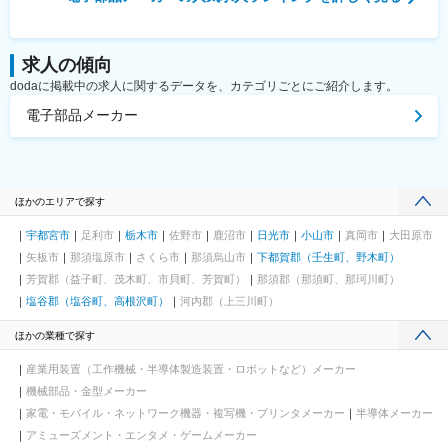
求人の傾向
dodaに掲載中の求人に関するデータを、カテゴリごとにご紹介します。
電子部品メーカー
ほかのエリアで探す
宇都宮市
足利市
栃木市
佐野市
鹿沼市
日光市
小山市
真岡市
大田原市
矢板市
那須塩原市
さくら市
那須烏山市
下都賀郡（壬生町、野木町）
芳賀郡（益子町、茂木町、市貝町、芳賀町）
那須郡（那須町、那珂川町）
塩谷郡（塩谷町、高根沢町）
河内郡（上三川町）
ほかの業種で探す
産業用装置（工作機械・半導体製造装置・ロボットなど）メーカー
機械部品・金型メーカー
家電・モバイル・ネットワーク機器・複写機・プリンタメーカー
半導体メーカー
アミューズメント・エンタメ・ゲームメーカー