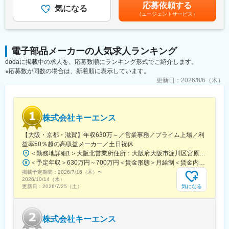
含めた表記です。
応募依頼する
ェクトリーダーや戦略立案・後輩指導も担当。将来的にはマネジ
・より高性能な分析手法を検討、導入し、技術改良や業務効率化
気になる
（エージェントサービス）
メントまたは専門職のキャリアが選択可能です。
を推進
・社内の開発・製造・品質保証部門や、分析機器メーカー等外部
■当社について
パートナーと情報共有し、協力体制を構築
ソニーケミカルを前身として60年以上に渡りエレクトロニクス領
・課題解決までのプロセスを主体的にマネジメントし、新製品開
電子部品メーカーの人気求人ランキング
域を中心にお客さまのニーズや課題に応える機能性材料を開発し
発の支援を強化
dodaに掲載中の求人を、応募数順にランキング形式でご紹介します。
提供してきました。製品の小型化や薄型化、視認性の向上など利
※実務主担当としてご活躍いただく想定です
※応募数が同数の場合は、新着順に表示しています。
便性を高めることに貢献しています。今後も長年培ってきた独自
の技術、新たに生み出すテクノロジーを活かし、自動車、環境、
■扱うサービス：
更新日：
2026/8/6（木）
ライフサイエンスなどの新たな事業領域でも、新しい価値を生み
電子部品、接合材料、光学材料など多岐にわたる製品の開発・製
出し続けていきます。
造・販売における分析・解析業務
変更の範囲：会社の定める業務
■業務の魅力：
株式会社キーエンス
現場の課題解決を通じて直接感謝されるやりがいと、技術改良を
【大阪・京都・滋賀】年収630万～／営業事務／プライム上場／利
リードできる成長環境が魅力です。世界トップシェアの製品を陰
益率50％越の高収益メーカー／土日祝休
で支える誇りも実感できます
＜勤務地詳細1＞大阪北営業所住所：大阪府大阪市淀川区宮原3-5-36 新大阪トラストタワー勤務地最寄駅：新大阪駅受動喫煙対策：敷地内喫煙可能場所あり＜勤務地詳細2＞京都営業所住所：京都府京都市下京区四条通室町東入函谷鉾町101 アーバンネット四条烏丸ビル受動喫煙対策：屋内全面禁煙＜勤務地詳細3＞滋賀営業所住所：滋賀県大津市中央2-2-6 受動喫煙対策：屋内全面禁煙変更の範囲：会社の定める事業所
＜予定年収＞630万円～700万円＜賃金形態＞月給制＜賃金内訳＞月額（基本給）：279,000円～281,000円＜月給＞279,000円～281,000円＜昇給有無＞有＜残業手当＞有＜給与補足＞上記は入社初年度の想定年収です。※月給の金額とは別で、残業代、業績賞与支給有り※賞与：年4回、昇給：年1～2回※経験・能力等を考慮の上、同社規定により待遇を決定します※年収は会社業績によって変動することがあります賃金はあくまでも目安の金額であり、選考を通じて上下する可能性があります。月給(月額)は固定手当を含めた表記です。
■教育体制：
入社後は分析実務を担当しながら、より優れた分析手法の導入や
掲載予定期間：
2026/7/16（木）
〜
2026/10/14（水）
技術スキルの獲得・開発戦略立案まで、段階的に専門性を高めら
気になる
更新日：
2026/7/25（土）
れます
■就業環境：
フレックスタイム制を積極活用する風土があり、平均残業10～20
株式会社キーエンス
時間／月。完全週休2日制、年間休日128日とワークライフバラン