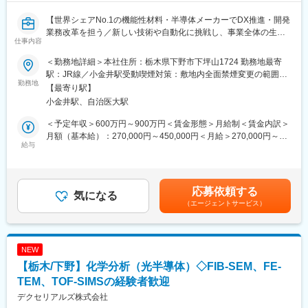
【世界シェアNo.1の機能性材料・半導体メーカーでDX推進・開発
業務改革を担う／新しい技術や自動化に挑戦し、事業全体の生産
仕事内容
性向上に貢献できるポジションです】
＜勤務地詳細＞本社住所：栃木県下野市下坪山1724 勤務地最寄
■募集背景
駅：JR線／小金井駅受動喫煙対策：敷地内全面禁煙変更の範囲：
当社は、中期経営計画2028 "進化の実現" において、「成長領域で
勤務地
会社の定める事業所（リモートワーク含む）
【最寄り駅】
の事業拡大、既存領域における事業の質的強化、経営基盤の進
小金井駅、自治医大駅
化」を基本方針に掲げ、研究開発の重点化・加速と事業ポートフ
ォリオの変革を推進しています。
＜予定年収＞600万円～900万円＜賃金形態＞月給制＜賃金内訳＞
当事業部においても、既存事業の強化とポートフォリオ拡大を両
月額（基本給）：270,000円～450,000円＜月給＞270,000円～
立するため、開発リソースの最適活用が重要なテーマとなってお
給与
450,000円＜昇給有無＞有＜残業手当＞有＜給与補足＞※経験・能
り、その実現に向けて、マテリアルインフォマティクスの活用や
力等を踏まえ決定します。賃金はあくまでも目安の金額であり、
実験・測定業務の自動化など、DXを通じた開発業務の効率化・高
選考を通じて上下する可能性があります。月給(月額)は固定手当を
度化を進めています。中期経営計画の実現に向けて、「研究開発
含めた表記です。
応募依頼する
力の強化」と「事業部全体の生産性向上」を支えてくれる仲間を
気になる
（エージェントサービス）
募集いたします。
■業務概要
マテリアルインフォマティクス（MI）を活用したデータ解析や実
NEW
験・測定業務の自動化推進をリードし、開発プロセス全体のDX化
【栃木/下野】化学分析（光半導体）◇FIB-SEM、FE-
と業務効率化を推進していただきます。関係各所と連携し、研究
開発力の強化と事業部全体の生産性向上に直結するプロジェクト
TEM、TOF-SIMSの経験者歓迎
の計画・実行が主なミッションです。
デクセリアルズ株式会社