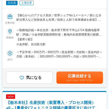
正社員
上場企業
■業務詳細
１．MIの活用（自走化）、実験・測定の自動化の推進
２．効率化・高度化に向けたDX活用計画立案および実行
【都心からのアクセス良好／世界シェアNo.1メーカー／新たな分
３．社内外関連部署との連携・情報発信
析法導入など技術改良も先導／技術と人財で未来価値を創造】
仕事内容
■業務の魅力
■募集背景
前例のない新技術導入や自動化推進に主体的に挑戦でき、DX分野
＜勤務地詳細＞本社住所：栃木県下野市下坪山1724 勤務地最寄
2024年より始まった中期経営計画「進化の実現」のもと、コーポ
の専門性や調整力を伸ばせる環境です。会社全体の業務改革に直
駅：JR線／小金井駅受動喫煙対策：敷地内全面禁煙変更の範囲：
レートR&D本部は、デクセリアルズの持続的な成長に向けた
勤務地
接貢献できるやりがいがあります。
会社の定める事業所（リモートワーク含む）
【最寄り駅】
Technology/Businessポートフォリオの拡大をリードする部署で
小金井駅、自治医大駅
す。そんな中、中長期戦略・全社技術ロードマップに基づいた分
■働き方
析解析課のミッション「全社分析解析プラットフォームとして新
・フレックス制度を積極導入しており、働きやすい環境です
＜予定年収＞500万円～900万円＜賃金形態＞月給制＜賃金内訳＞
規ポートフォリオ領域における技術スキルの獲得・開発の実行、
・部署の平均残業時間 20時間程度 / 月
月額（基本給）：300,000円～500,000円＜月給＞300,000円～
及び、既存事業の成長と支援体制を構築」するため新製品開発支
給与
・出張頻度・出張先 国内１回程度 / 月（セミナー、研修、情報
500,000円＜昇給有無＞有＜残業手当＞有＜給与補足＞※経験・能
援体制を強化したく、技術力を高め、新しい価値を創造できる幅
収集等）
力を踏まえ決定。記載金額は選考を通じて上下する可能性があり
広い知識と経験を持つ方を募集いたします。
ます。賃金はあくまでも目安の金額であり、選考を通じて上下す
■想定されるキャリアパス
る可能性があります。月給(月額)は固定手当を含めた表記です。
応募依頼する
■業務詳細
気になる
DX・MI分野のスペシャリストやマネジメントなど、多様なキャリ
（エージェントサービス）
・光半導体に関する不具合解析や断面作成、電子顕微鏡観察、分
アが描けます。
析技術の実施
・依頼内容に応じた最適な分析手法の検討・技術改良
・新規手法の導入や既存方法の改善による技術力強化
変更の範囲：会社の定める業務
NEW
・社内関係部門や外部分析機器メーカーとの連携、情報共有
【栃木本社】生産技術（装置導入・プロセス開発）
・新製品開発支援や技術ロードマップに基づく分析解析戦略の立
案・実行
※0→1量産化/フォトニクス領域の事業拡大に向けて