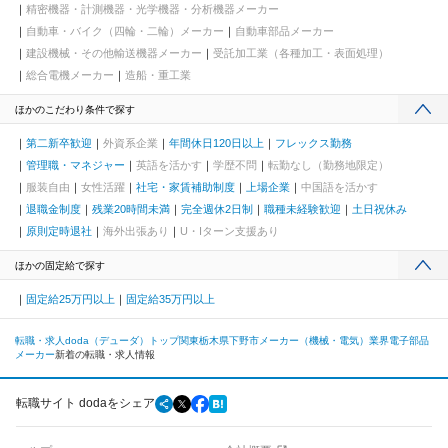
精密機器・計測機器・光学機器・分析機器メーカー
自動車・バイク（四輪・二輪）メーカー
自動車部品メーカー
建設機械・その他輸送機器メーカー
受託加工業（各種加工・表面処理）
総合電機メーカー
造船・重工業
ほかのこだわり条件で探す
第二新卒歓迎
外資系企業
年間休日120日以上
フレックス勤務
管理職・マネジャー
英語を活かす
学歴不問
転勤なし（勤務地限定）
服装自由
女性活躍
社宅・家賃補助制度
上場企業
中国語を活かす
退職金制度
残業20時間未満
完全週休2日制
職種未経験歓迎
土日祝休み
原則定時退社
海外出張あり
U・Iターン支援あり
ほかの固定給で探す
固定給25万円以上
固定給35万円以上
転職・求人doda（デューダ）トップ
関東
栃木県
下野市
メーカー（機械・電気）業界
電子部品
メーカー
新着の転職・求人情報
転職サイト dodaをシェア