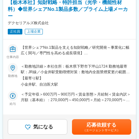
【栃木本社】知財戦略・特許担当（光学・機能性材
題抽出と、タクトタイム短縮・歩留まり向上に向けたプロセス改
自性の高い製品開発をしています。当社の製品は、スマートフォ
善。
料）◆世界シェアNo.1製品多数／プライム上場メーカ
ンをはじめノートPCやタブレットPC、薄型テレビなど、みなさ
んの身近にあるものにも多く使われており、ニッチな市場で高い
ー
２. 社内外連携の構築
世界シェアを誇ります。
デクセリアルズ株式会社
国内他拠点や協力企業、装置メーカーとの技術打ち合わせ、設備
仕様策定の窓口業務。
正社員
上場企業
変更の範囲：会社の定める業務
最新の製造技術動向をキャッチアップするための学会・展示会参
加、および新規装置・材料の評価・選定。
【世界シェアNo.1製品を支える知財戦略／研究開発～事業化に幅
■業務のやりがい：
広く関与／専門性を高める成長環境】
仕事内容
・「垂直立ち上げ」の経験： 新規事業のコアとなる生産ラインを
ゼロから構築し、製品が市場に出るまでの全工程をリードできま
■業務概要
＜勤務地詳細＞本社住所：栃木県下野市下坪山1724 勤務地最寄
す。
当社は電子部品や機能性材料の分野で、世界トップシェア製品を
駅：JR線／小金井駅受動喫煙対策：敷地内全面禁煙変更の範囲：
・多角的な技術習得： デバイス特性の理解から、装置のオペレー
複数保有するプライム上場メーカーです。本ポジションは、光学
勤務地
会社の定める事業所（リモートワーク含む）
【最寄り駅】
ション、自動化・省人化まで、生産技術者として幅広いキャリア
材料や機能性材料を中心に、国内外の事業成長を知的財産面から
小金井駅、自治医大駅
を築けます。
支える知財戦略・特許担当としてご活躍いただきます。特許の権
利化業務や他社特許調査に加え、知財戦略立案や知財インテリジ
＜予定年収＞600万円～900万円＜賃金形態＞月給制＜賃金内訳＞
■入社後のキャリアプラン
ェンス活動（IPランドスケープ、知財DX等）を通じて新規事業の
月額（基本給）：270,000円～450,000円＜月給＞270,000円～
入社後3～5年間は、光半導体分野の最前線で生産プロセスの安定
創出や競争力の強化に貢献する役割です。
給与
450,000円＜昇給有無＞有＜残業手当＞有＜給与補足＞※経験・能
化・設備導入を主導していただきます。その後は、技術面でのス
力等を踏まえ決定します。賃金はあくまでも目安の金額であり、
ペシャリスト、あるいはマネジメントとして、事業の成長に合わ
■業務詳細
選考を通じて上下する可能性があります。月給(月額)は固定手当を
せた持続可能な生産体制を構築・牽引する役割を担っていただき
・特許出願、権利化業務
含めた表記です。
応募依頼する
ます。
・他社特許調査、先行技術調査、競合分析
気になる
（エージェントサービス）
・知財戦略立案、渉外対応（交渉、訴訟など）
■当社について：
・知財DX推進（生成AIやIPランドスケープの活用）