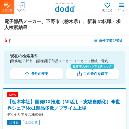
会員登録
ログイン
気になる
メニュー
電子部品メーカー、下野市（栃木県）、新着
の転職・求
人検索結果
5
条件で並び替え
件
現在の検索条件
[勤務地]下野市 [業種]電子部品メーカー-メーカー（機械・電気）業界 [こだわり条件ピックアップ]新着
新着求人をいつでもチェック
条件の変更
この条件を保存
NEW
【栃木本社】開発DX推進（MI活用・実験自動化）◆世
界シェアNo.1製品多数／プライム上場
デクセリアルズ株式会社
正社員
上場企業