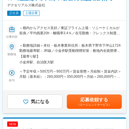
デクセリアルズ株式会社
■組織構成
正社員
上場企業
コーポレートR&D本部に属し、実務主担当として分析解析課でチ
ームの中核を担います。
～都内からアクセス良好／東証プライム上場・ソニーケミカルが
■業務の魅力
前身／平均残業20h・離職率3.4％／在宅勤務・フレックス制度と
依頼者の課題解決に直接貢献し、感謝されるやりがいの大きい環
仕事内容
働き方充実／新規製品開発に関わるやりがい～
境です。また、新たな分析手法を検討・導入し、技術改良を先導
することでさらなる貢献と自身の成長を育める環境です。
＜勤務地詳細＞本社・栃木事業所住所：栃木県下野市下坪山1724
■募集背景：
勤務地最寄駅：JR線／小金井駅受動喫煙対策：敷地内全面禁煙変
現在、フォトニクス領域の事業拡大を加速させています。 生産技
勤務地
■教育体制
更の範囲：会社の定める事業所（リモートワーク含む）
【最寄り駅】
術部では、開発段階の技術を「製品」として安定供給するための
入社後は分析実務を通じてOJTで専門性を高め、徐々に戦略立案
小金井駅、自治医大駅
生産体制構築が重要なミッションとなっています。ご自身の設
やチームリーディング等へのキャリアアップも目指せます。
備・プロセスに関する専門性を活かし、世界に通用する光半導体
＜予定年収＞500万円～950万円＜賃金形態＞月給制＜賃金内訳＞
デバイスの製造現場を共に創り上げるメンバーを募集します。
■就業環境
月額（基本給）：260,000円～350,000円＜月給＞260,000円～
給与
フレックスタイム制や年間休日128日など働きやすい環境で、残
350,000円＜昇給有無＞有＜残業手当＞有＜給与補足＞※経験・能
■業務内容：
業も月10～20時間程度。福利厚生も充実しています。
力等を踏まえ決定します。※上記年収は想定残業手当、賞与を含ん
1. フォトニクス製品の量産プロセス開発・設備導入
だ金額です。※別途、会社業績に応じた業績給の支給あり。（直近
光半導体デバイス（高速PD等）の量産化に向けた、前工程・後工
■キャリアパス
3年連続支給）賃金はあくまでも目安の金額であり、選考を通じて
応募依頼する
程を含む製造プロセスの設計。
気になる
分析実務のスペシャリストから、複数領域の分析スキル習得、分
上下する可能性があります。月給(月額)は固定手当を含めた表記で
（エージェントサービス）
●設備選定・立ち上げ： 特性に応じたCVD、PVD、スパッタ、
析解析課のリーダー、R&D戦略立案へと着実なキャリア形成が可
す。
RIE等の装置選定と、クリーンルーム内への導入・最適化。
能です。
●自動化ライン構築： 安定した品質を確保するための搬送・検査
工程の自動化検討、治具設計。
■当社の魅力
NEW
●歩留まり改善： 試作から量産へのスケールアップ時における課
６つのコア技術を生かしながら、世の中のニーズを先取りした独