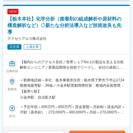
ソニーケミカルを前身として60年以上に渡りエレクトロニクス領
・知財関連契約書の作成、レビュー
域を中心にお客さまのニーズや課題に応える機能性材料を開発し
・社内外ネットワーキング、業界団体活動への参加
NEW
提供してきました。製品の小型化や薄型化、視認性の向上など利
【栃木本社】化学分析（接着剤の組成解析や原材料の
便性を高めることに貢献しています。
■扱うサービス
光学材料、接着材料、電子部品など当社世界トップシェア製品群
構造解析など）◇新たな分析法導入など技術改良も先
変更の範囲：会社の定める業務
導
■組織構成
デクセリアルズ株式会社
20名規模の知財部門で、1～2名のチーム体制。裁量を持って業務
推進可能です。
正社員
上場企業
■業務の魅力
研究開発の初期段階から事業化まで関与でき、知財の専門性と事
【都内からのアクセス良好／世界シェアNo.1の製品を支える分析
業戦略への貢献力を高められます。幅広い知財業務や渉外対応も
解析エンジニア／新製品開発を技術でリードし、全社の成長に貢
仕事内容
経験でき、業界有数のネットワークを築けます。
献できるポジションです】
＜勤務地詳細＞本社・栃木事業所住所：栃木県下野市下坪山1724
■教育体制
■業務概要：
勤務地最寄駅：JR線／小金井駅受動喫煙対策：敷地内全面禁煙変
入社後は経験・スキルに応じてサポート。社外研修や資格支援、
分析解析エンジニアとして新製品開発や既存製品の技術支援を担
勤務地
更の範囲：会社の定める事業所（リモートワーク含む）
【最寄り駅】
外部委員会活動への参加も積極的に支援します。
っていただきます。分析依頼への迅速な対応や技術改良、新たな
小金井駅、自治医大駅
分析手法の導入を通じて、全社の技術力向上を実現する役割で
■就業環境
す。社内外の関係者と連携し、課題解決に貢献します。
＜予定年収＞500万円～850万円＜賃金形態＞月給制＜賃金内訳＞
リモートワークやフレックスを活用しやすく、ワークライフバラ
月額（基本給）：270,000円～400,000円＜月給＞270,000円～
ンスも重視された環境です。平均残業時間は10～20時間程度。
■業務詳細：
給与
400,000円＜昇給有無＞有＜残業手当＞有＜給与補足＞※経験・能
・依頼者の要望（例：接着剤製品組成や原材料構造の解明）に応
力等を踏まえ決定します。賃金はあくまでも目安の金額であり、
■キャリアパス
じ、各種分離手法とNMR、IR、MSなどの分析機器を組み合わせ
選考を通じて上下する可能性があります。月給(月額)は固定手当を
入社直後は担当製品の知財実務からスタートし、5年後にはプロジ
て解析を実施