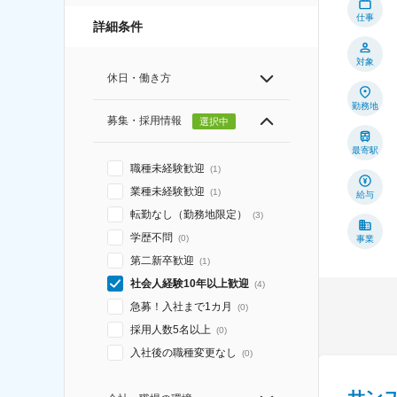
仕事
詳細条件
対象
休日・働き方
勤務地
募集・採用情報
選択中
最寄駅
職種未経験歓迎
(
1
)
業種未経験歓迎
(
1
)
給与
転勤なし（勤務地限定）
(
3
)
学歴不問
(
0
)
事業
第二新卒歓迎
(
1
)
社会人経験10年以上歓迎
(
4
)
急募！入社まで1カ月
(
0
)
採用人数5名以上
(
0
)
入社後の職種変更なし
(
0
)