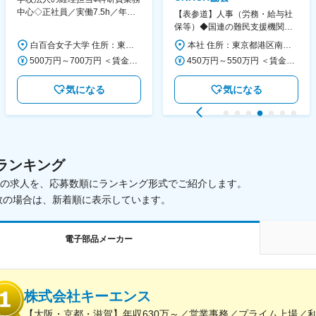
中心◇正社員／実働7.5h／年休
【表参道】人事（労務・給与社
130日／1881年創立の伝統女子
保等）◆国連の難民支援機関の
大学
活動を支える日本公式支援窓口
白百合女子大学 住所：東京都調布市緑ヶ丘1-25 勤務地最寄駅：京王線／仙川駅 受動喫煙対策：屋内全面禁煙 変更の範囲：会社の定める事業所
本社 住所：東京都港区南青山6-10-11 ウェスレーセンター3F 勤務地最寄駅：地下鉄各線／表参道駅 受動喫煙対策：屋内全面禁煙 変更の範囲：会社の定める事業所（リモートワーク含む）
◆正職員登用前提
500万円～700万円 ＜賃金形態＞ 月給制 ＜賃金内訳＞ 月額（基本給）：280,000円～430,000円 ＜月給＞ 280,000円～430,000円 ＜昇給有無＞ 有 ＜残業手当＞ 有 ＜給与補足＞ ※年齢・過去の経験に基づき、本学規定に合わせ決定 【残業手当】有 /残業時間に応じて全額支給（※想定年収に含む） 【各種手当】扶養手当/住宅手当/通勤手当 等 【賞与】年2回（6月、12月） 【昇給】年1回（4月） 賃金はあくまでも目安の金額であり、選考を通じて上下する可能性があります。 月給(月額)は固定手当を含めた表記です。
450万円～550万円 ＜賃金形態＞ 月給制 ＜賃金内訳＞ 月額（基本給）：340,000円～420,000円 ＜月給＞ 340,000円～420,000円 ＜昇給有無＞ 有 ＜残業手当＞ 有 ＜給与補足＞ ※能力・経験によって決定します。 ■賞与あり（業績評価に応じて支給） 賃金はあくまでも目安の金額であり、選考を通じて上下する可能性があります。 月給(月額)は固定手当を含めた表記です。
気になる
気になる
ランキング
載中の求人を、応募数順にランキング形式でご紹介します。
数の場合は、新着順に表示しています。
電子部品メーカー
株式会社キーエンス
【大阪・京都・滋賀】年収630万～／営業事務／プライム上場／