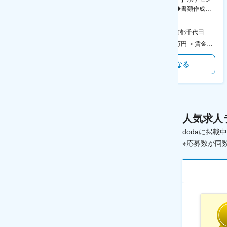
務・事務担当～開発部材の発注
シリーズ開発企業◆書類作成・
やDXに向けたシステム利用等～
データ入力など◆年休126日・
食事補助あり◎
AGC横浜テクニカルセンター 住所：神奈川県横浜市鶴見区末広町1-1 勤務地最寄駅：JR線／弁天橋駅 受動喫煙対策：敷地内喫煙可能場所あり 変更の範囲：無
本社 住所：東京都千代田区神田錦町2-2-1 KANDASQUARE 受動喫煙対策：屋内全面禁煙 変更の範囲：会社の定める事業所
400万円～550万円 ＜賃金形態＞ 月給制 固定給＋業績給 ＜賃金内訳＞ 月額（基本給）：230,000円～280,000円 ＜月給＞ 230,000円～280,000円 ＜昇給有無＞ 有 ＜残業手当＞ 有 ＜給与補足＞ ※上記はあくまで最低保証額です。実際にはこれまでの経験やスキルを考慮の上、決定します。 年収には残業代は含めておりません。 ■昇給：年1回 ■賞与：年2回 賃金はあくまでも目安の金額であり、選考を通じて上下する可能性があります。 月給(月額)は固定手当を含めた表記です。
350万円～500万円 ＜賃金形態＞ 月給制 ＜賃金内訳＞ 月額（基本給）：215,000円～307,000円 固定残業手当/月：76,700円～110,000円（固定残業時間45時間0分/月） 超過した時間外労働の残業手当は追加支給 ＜月給＞ 291,700円～417,000円（一律手当を含む） ＜昇給有無＞ 有 ＜残業手当＞ 有 ＜給与補足＞ ※経験・能力を考慮の上、年齢に関わりなく当社規定により優遇します。 賃金はあくまでも目安の金額であり、選考を通じて上下する可能性があります。 月給(月額)は固定手当を含めた表記です。
気になる
気になる
人気求人
dodaに掲
※応募数が同