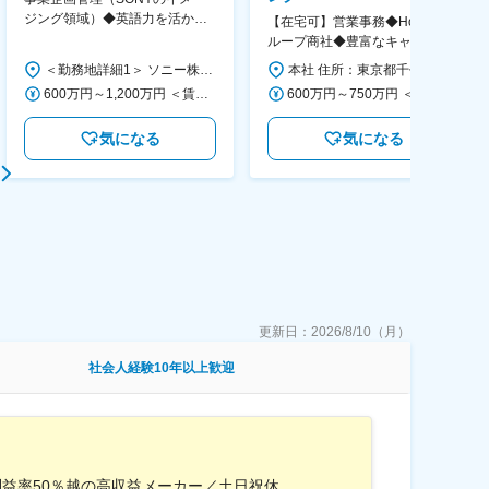
ジング領域）◆英語力を活か
【在宅可】営業事務◆Hondaグ
す/CFO管轄＃SECCFO0027
ループ商社◆豊富なキャリアパ
ス◆残業20H程/年休121日/転勤
＜勤務地詳細1＞ ソニー株式会社 住所：神奈川県横浜市西区みなとみらい5-1-1 受動喫煙対策：屋内全面禁煙 ＜勤務地詳細2＞ ソニーシティ大崎 住所：東京都品川区大崎2-10-1 勤務地最寄駅：JR線／大崎駅 受動喫煙対策：屋内全面禁煙 変更の範囲：会社の定める事業所（リモートワーク含む）
本社 住所：東京都千代田区外神田4-14-1 秋葉原UDX南ウイング18F 勤務地最寄駅：JR山手線・総武線／秋葉原駅 受動喫煙対策：屋内全面禁煙 変更の範囲：会社の定める事業所（リモートワーク含む）
なし
600万円～1,200万円 ＜賃金形態＞ 月給制 ＜賃金内訳＞ 月額（基本給）：350,000円～500,000円 ＜月給＞ 350,000円～500,000円 ＜昇給有無＞ 有 ＜残業手当＞ 有 ＜給与補足＞ ※年収は経験や能力を考慮の上、当社規定により決定します。 賃金はあくまでも目安の金額であり、選考を通じて上下する可能性があります。 月給(月額)は固定手当を含めた表記です。
600万円～750万円 ＜賃金形態＞ 月給制 月給制。賞与昨年支給実績6.7ヶ月分。 ＜賃金内訳＞ 月額（基本給）：300,000円～410,000円 ＜月給＞ 300,000円～410,000円 ＜昇給有無＞ 有 ＜残業手当＞ 有 ＜給与補足＞ 賞与は直近3年間の平均で6.5か月分支給として計算。全社平均である20時間分の時間外手当含む。時間外手当は1分単位で支給。 賃金はあくまでも目安の金額であり、選考を通じて上下する可能性があります。 月給(月額)は固定手当を含めた表記です。
気になる
気になる
更新日：
2026/8/10（月）
社会人経験10年以上歓迎
利益率50％越の高収益メーカー／土日祝休