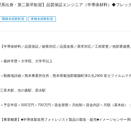
理系出身・第二新卒歓迎】品質保証エンジニア（半導体材料）◆フレッ
職種未経験歓迎
業種未経験歓迎
【半導体材料／品質保証／顧客対応／品質改善／異常対応／工程変更／他部署連携
＜最終学歴＞大学院、大学卒以上
＜勤務地詳細＞熊本事業所住所：熊本県菊池郡菊陽町津久礼2900 富士フイルムマテ
三里木駅、光の森駅、原水駅
＜予定年収＞500万円～700万円＜賃金形態＞月給制＜賃金内訳＞月額（基本給）：290,0
【事業概要】■半導体製造用フォトレジスト製品の製造・販売■イメージセンサー用材