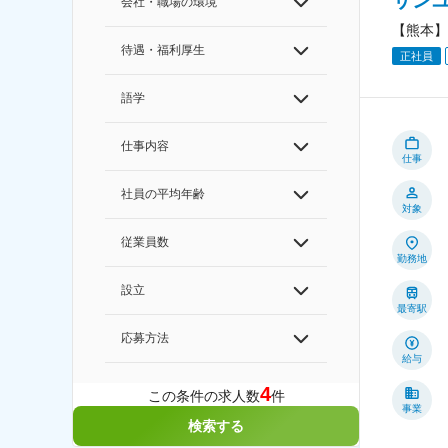
サン
会社・職場の環境
【熊本】
待遇・福利厚生
正社員
語学
仕事内容
仕事
社員の平均年齢
対象
従業員数
勤務地
設立
最寄駅
応募方法
給与
4
この条件の求人数
件
事業
検索する