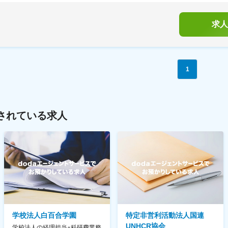
求人
1
されている求人
学校法人白百合学園
特定非営利活動法人国連
UNHCR協会
学校法人の経理担当※科研費業務