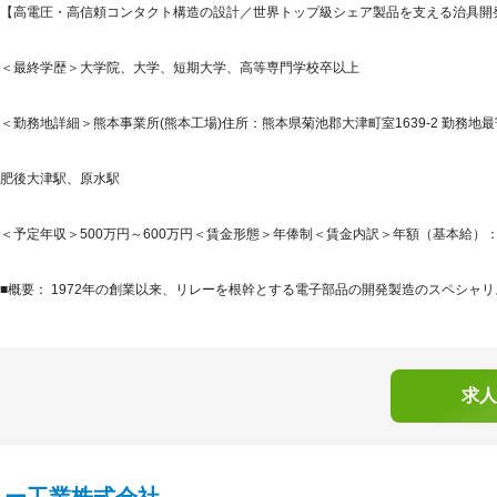
【高電圧・高信頼コンタクト構造の設計／世界トップ級シェア製品を支える治具開
＜最終学歴＞大学院、大学、短期大学、高等専門学校卒以上
＜勤務地詳細＞熊本事業所(熊本工場)住所：熊本県菊池郡大津町室1639-2 勤務地最
肥後大津駅、原水駅
＜予定年収＞500万円～600万円＜賃金形態＞年俸制＜賃金内訳＞年額（基本給）：5,000,
■概要： 1972年の創業以来、リレーを根幹とする電子部品の開発製造のスペシャリ
求人