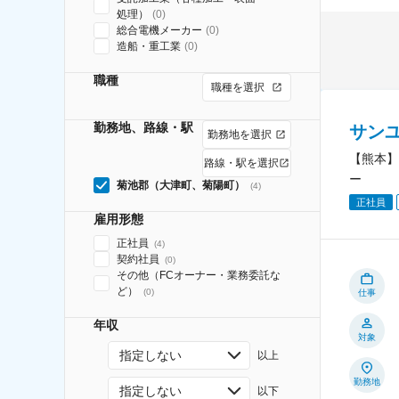
処理）
(
0
)
総合電機メーカー
(
0
)
造船・重工業
(
0
)
職種
職種を選択
勤務地、路線・駅
サン
勤務地を選択
【熊本】
路線・駅を選択
ー
菊池郡（大津町、菊陽町）
(
4
)
正社員
雇用形態
正社員
(
4
)
契約社員
(
0
)
その他（FCオーナー・業務委託な
ど）
(
0
)
仕事
年収
対象
指定しない
以上
勤務地
指定しない
以下