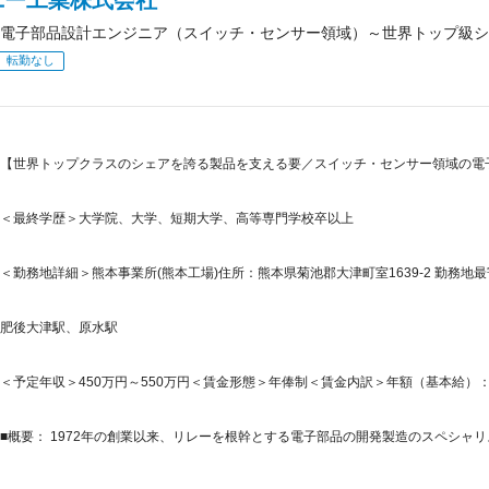
ユー工業株式会社
電子部品設計エンジニア（スイッチ・センサー領域）～世界トップ級シ
転勤なし
【世界トップクラスのシェアを誇る製品を支える要／スイッチ・センサー領域の電
＜最終学歴＞大学院、大学、短期大学、高等専門学校卒以上
＜勤務地詳細＞熊本事業所(熊本工場)住所：熊本県菊池郡大津町室1639-2 勤務地最
肥後大津駅、原水駅
＜予定年収＞450万円～550万円＜賃金形態＞年俸制＜賃金内訳＞年額（基本給）：4,500,
■概要： 1972年の創業以来、リレーを根幹とする電子部品の開発製造のスペシャリ