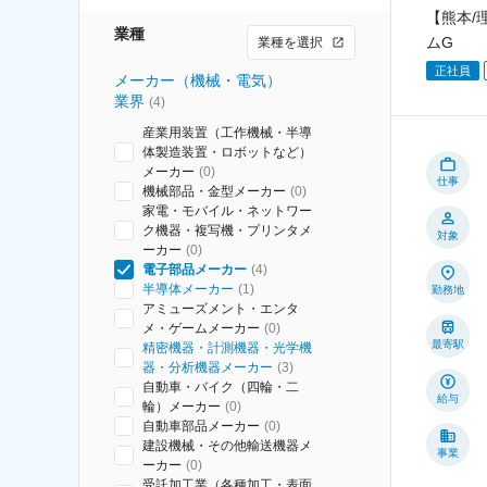
【熊本/
業種
ムG
業種を選択
正社員
メーカー（機械・電気）
業界
(
4
)
産業用装置（工作機械・半導
体製造装置・ロボットなど）
メーカー
(
0
)
仕事
機械部品・金型メーカー
(
0
)
家電・モバイル・ネットワー
ク機器・複写機・プリンタメ
対象
ーカー
(
0
)
電子部品メーカー
(
4
)
半導体メーカー
(
1
)
勤務地
アミューズメント・エンタ
メ・ゲームメーカー
(
0
)
最寄駅
精密機器・計測機器・光学機
器・分析機器メーカー
(
3
)
自動車・バイク（四輪・二
給与
輪）メーカー
(
0
)
自動車部品メーカー
(
0
)
建設機械・その他輸送機器メ
事業
ーカー
(
0
)
受託加工業（各種加工・表面