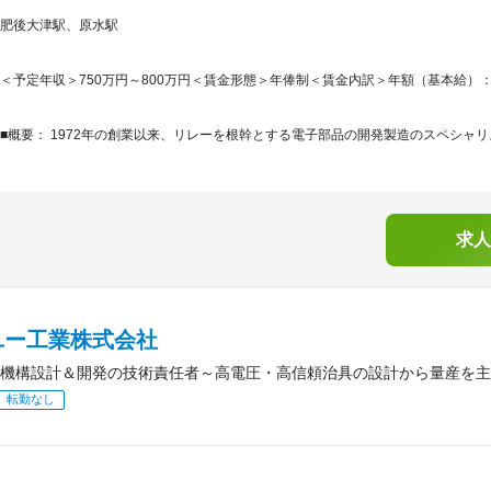
肥後大津駅、原水駅
＜予定年収＞750万円～800万円＜賃金形態＞年俸制＜賃金内訳＞年額（基本給）：7,500,
■概要： 1972年の創業以来、リレーを根幹とする電子部品の開発製造のスペシャリ
求人
ユー工業株式会社
機構設計＆開発の技術責任者～高電圧・高信頼治具の設計から量産を主
転勤なし