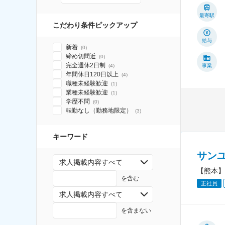
最寄駅
こだわり条件ピックアップ
給与
新着
(
0
)
締め切間近
(
0
)
完全週休2日制
(
4
)
事業
年間休日120日以上
(
4
)
職種未経験歓迎
(
1
)
業種未経験歓迎
(
1
)
学歴不問
(
0
)
転勤なし（勤務地限定）
(
3
)
キーワード
サン
求人掲載内容すべて
【熊本】
を含む
正社員
求人掲載内容すべて
を含まない