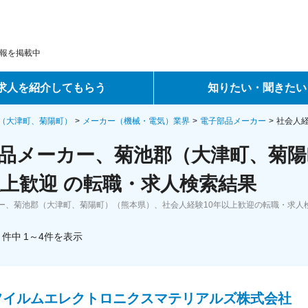
報を掲載中
求人を紹介してもらう
知りたい・聞きたい
ントサービス
転職ノウハウ
（大津町、菊陽町）
メーカー（機械・電気）業界
電子部品メーカー
社会人経
品メーカー、菊池郡（大津町、菊陽
サービス
データで見る転職
以上歓迎 の転職・求人検索結果
ーエージェントサービス
コラム・インタビュー
ー、菊池郡（大津町、菊陽町）（熊本県）、社会人経験10年以上歓迎の転職・求人
転職Q&A
件中
1～4
件
を表示
フイルムエレクトロニクスマテリアルズ株式会社