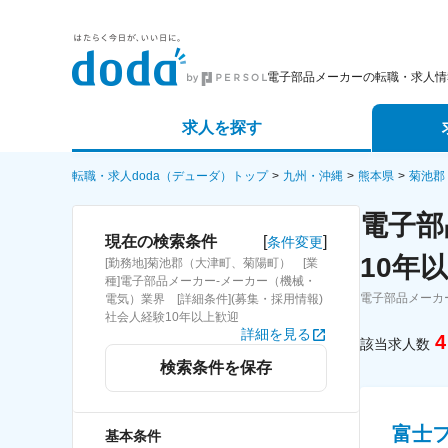
電子部品メーカーの転職・求人情
求人を探す
詳細条件から探す
エージェ
転職・求人doda（デューダ）トップ
九州・沖縄
熊本県
菊池郡
電子部
新着求人から探す
スカウト
[
]
現在の検索条件
条件変更
10年
[勤務地]菊池郡（大津町、菊陽町） [業
求人特集から探す
パートナ
種]電子部品メーカー-メーカー（機械・
電子部品メーカ
電気）業界 [詳細条件](募集・採用情報)
社会人経験10年以上歓迎
詳細を見る
4
該当求人数
検索条件を保存
富士
基本条件