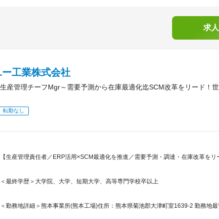
求人
ユー工業株式会社
生産管理チーフMgr～需要予測から在庫最適化迄SCM改革をリード！
転勤なし
【生産管理責任者／ERP活用×SCM最適化を推進／需要予測・調達・在庫改革を
＜最終学歴＞大学院、大学、短期大学、高等専門学校卒以上
＜勤務地詳細＞熊本事業所(熊本工場)住所：熊本県菊池郡大津町室1639-2 勤務地最