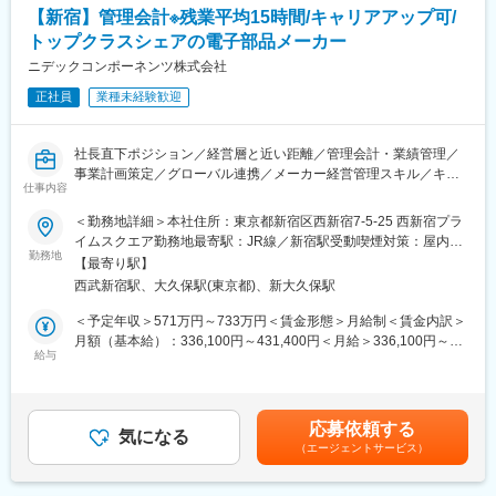
・合理化会議の準備・進行
【新宿】管理会計※残業平均15時間/キャリアアップ可/
・タイ工場-日本間の取引価格表発行
トップクラスシェアの電子部品メーカー
・事業計画の材料原価算出
ニデックコンポーネンツ株式会社
■組織構成：
正社員
業種未経験歓迎
当社の管理部門は、大きく総務部門と経理部門に分かれておりま
す。現在本業務はベテラン社員が担っており、売上好調による業
務量増加から新しい人材の募集をしています。入社後は、経理部
社長直下ポジション／経営層と近い距離／管理会計・業績管理／
門長や当ベテラン社員をはじめとして、経理部門全体でバックア
事業計画策定／グローバル連携／メーカー経営管理スキル／キャ
ップし、難易度の低い業務から徐々にお任せして慣れていってい
仕事内容
リアアップ可／高付加価値製品／安定基盤／挑戦を続ける企業文
ただきます。
化
＜勤務地詳細＞本社住所：東京都新宿区西新宿7-5-25 西新宿プラ
イムスクエア勤務地最寄駅：JR線／新宿駅受動喫煙対策：屋内全
■製品について：
■業務内容：
勤務地
面禁煙変更の範囲：会社の定める事業所
当社のスイッチは、自動車業界向けを中心に幅広く展開していま
【最寄り駅】
社長直下の部署である経営企画室にて年間、半期、四半期ごとの
す。例えば自動車のパワーシートやオフィス関連機器、コンビニ
西武新宿駅、大久保駅(東京都)、新大久保駅
業績目標の達成に向け、経営層と非常に近い立場にて主に業績管
カフェのサーバーなど多様な領域に導入されています。原価計算
理、管理会計を担当いただきます。
＜予定年収＞571万円～733万円＜賃金形態＞月給制＜賃金内訳＞
という立場から、営業部門・技術部門と密なやり取りをおこな
国内外における関連部署と連携しながら、ニデックコンポーネン
月額（基本給）：336,100円～431,400円＜月給＞336,100円～
い、モノづくりに貢献をしていけるやりがいがございます。
ツグループにおける年間・半期・四半期・月毎の予実管理を通し
給与
431,400円＜昇給有無＞有＜残業手当＞有＜給与補足＞※提示年収
ての業績予測・分析や事業部門毎の損益（原価計算・販売生産管
は目安となり選考を通じて、同社規程により最終決定となりま
■魅力：
理など）・施策管理、予算編成、資金・投資計画管理など基幹業
す。■昇給：年1回■賞与：年2回賃金はあくまでも目安の金額であ
◇働きやすい環境：最寄りの戸越駅から徒歩3分、且つ別沿線の戸
務から会社全体を見渡す重要な役割となります。
り、選考を通じて上下する可能性があります。月給(月額)は固定手
越銀座駅からも徒歩5分で通える好立地です。また、当部門想定残
応募依頼する
気になる
当を含めた表記です。
業5h程度で、全社的にも残業は少なめです。ワークライフバラン
（エージェントサービス）
■業務詳細：
スが充実しているのが当社の自慢です。
◇損益管理（連結、部門別）
◇安定の経営基盤：創業55年を超える歴史のある企業であり、直
◇予算編成管理