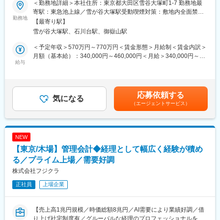
＜勤務地詳細＞本社住所：東京都大田区雪谷大塚町1-7 勤務地最
・ROIC（投下資本利益率）の全社展開に伴い、実務対応を担うキ
■教育体制
寄駅：東急池上線／雪が谷大塚駅受動喫煙対策：敷地内全面禁煙
ーメンバーとして各部門との連携・推進を担当
勤務地
本社での研修を経て現地赴任。業務ローテーションや先輩社員の
変更の範囲：会社の定める事業所（リモートワーク含む）
【最寄り駅】
・定例業務として、Global業績管理の取りまとめおよび分析業務
サポートも充実し、新たな知識を習得しやすい環境です。
雪が谷大塚駅、石川台駅、御嶽山駅
を担当
■就業環境
＜予定年収＞570万円～770万円＜賃金形態＞月給制＜賃金内訳＞
■組織のミッション：
フレックスタイム制度、独身寮・社宅あり。繁忙期以外は月20時
月額（基本給）：340,000円～460,000円＜月給＞340,000円～
・ROICの全社浸透および定着
給与
間程度の残業です。
460,000円＜昇給有無＞有＜残業手当＞有＜給与補足＞賞与：年2
・管理会計業務の高度化（業績予測精度の向上、意思決定支援機
回（6月・12月）※2024年度4.5ヶ月昇給：年1回（3月）※2025年
能の強化）
■キャリアパス
度実績 15,000円※経験・スキル・能力・前給を考慮の上、優遇
海外子会社にて業務を経験した後、国内外での経理マネージャー
します。賃金はあくまでも目安の金額であり、選考を通じて上下
応募依頼する
■本ポジションの魅力：
気になる
として幅広いキャリアを描けます。
する可能性があります。月給(月額)は固定手当を含めた表記です。
（エージェントサービス）
・管理会計や業績管理に関する専門性を深められる環境
・専門性を既にお持ちの方には、勤務地を含め柔軟なキャリア選
■同社について
択肢を用意
日本で最も歴史があるプラスチックメーカーです。
・現時点で専門性が十分でない方でも、実務を通じて成長したい
「ベークライト」とは、プラスチックの中で最も古いフェノール
NEW
意欲のある方を歓迎
樹脂の商品名で、1911年に同社が日本で初めて工業化に成功しま
【東京/木場】管理会計◆経理として幅広く経験が積め
・希望に応じて、将来的な海外駐在の機会もあり
した。海外拠点は関係会社等も含めると15カ国29ヶ所にのぼりま
る／プライム上場／需要好調
す。また、販売面でもEME（半導体封止用エポキシ樹脂成形材
■ 同社の製品：
料）などが世界でトップクラスのシェアを誇っています。
株式会社フジクラ
自動車・家電製品・情報通信機器・携帯電話・PC・アミューズメ
正社員
上場企業
ント機器など、幅広い分野の機器に搭載され、
変更の範囲：会社の定める業務
人々の暮らしの快適性・利便性を担っています。15,000点以上の
製品ラインナップを誇っています。
【売上高1兆円規模／時価総額8兆円／AI需要により業績好調／借
市場は日本を核に、欧州・米国・アジア地域などに製造・販売拠
り上げ社宅制度有／グルーバルな経理のプロフェッショナルを目