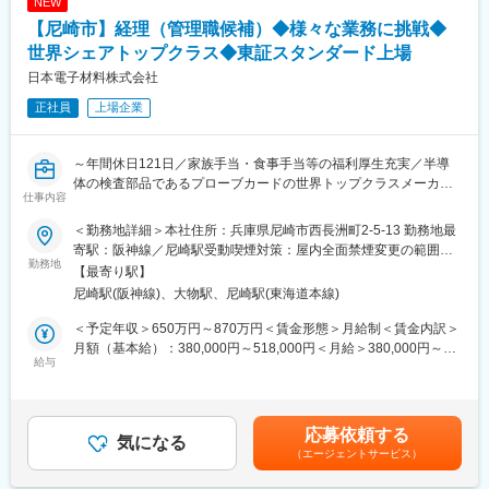
NEW
【尼崎市】経理（管理職候補）◆様々な業務に挑戦◆
世界シェアトップクラス◆東証スタンダード上場
日本電子材料株式会社
正社員
上場企業
～年間休日121日／家族手当・食事手当等の福利厚生充実／半導
体の検査部品であるプローブカードの世界トップクラスメーカー
仕事内容
～
＜勤務地詳細＞本社住所：兵庫県尼崎市西長洲町2-5-13 勤務地最
■業務内容：
寄駅：阪神線／尼崎駅受動喫煙対策：屋内全面禁煙変更の範囲：
管理者候補として、各種決算（単体・連結）業務を中心に各種会
勤務地
会社の定める事業所
【最寄り駅】
計処理から開示業務、税務申告業務までの一般的な上場会社経理
尼崎駅(阪神線)、大物駅、尼崎駅(東海道本線)
業務に幅広く携わっていただくほか、部下のマネジメントも行っ
ていただきます。
＜予定年収＞650万円～870万円＜賃金形態＞月給制＜賃金内訳＞
月額（基本給）：380,000円～518,000円＜月給＞380,000円～
■業務詳細
給与
518,000円＜昇給有無＞有＜残業手当＞有＜給与補足＞※上記年収
<まずお任せする業務>
は目安であり、詳細はスキル・経験を考慮し決定いたします。 ■
・月次および四半期決算の進捗管理
昇給：年1回（4月）■賞与：年2回（6月・12月）※5.1ヶ月相当賃
・日々の承認業務や仕訳、証憑のチェック
金はあくまでも目安の金額であり、選考を通じて上下する可能性
応募依頼する
・その他マネジメント業務
気になる
があります。月給(月額)は固定手当を含めた表記です。
（エージェントサービス）
社内知識・経理スキルのためのOJTを行いながらスキル・経験に
応じた業務をお任せしたいと考えています。