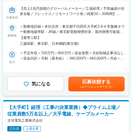
ナルを目指せます。
【売上1兆円規模のグローバルメーカー／工場経理／予算編成や決
■組織の特徴と期待する役割
・裁量幅が大きく、ボトムアップで様々な施策にチャレンジでき
算全般／フレックス／リモートワーク有／残業20～30時間】
◇工場では１つの製品カテゴリのビジネスを一手に引き受けてお
ます。
仕事内容
り、本ビジネス全般の収益・財務・税務管理を行うことになりま
■業務内容
す。業務の幅は広くなっています。
変更の範囲：会社の定める業務
＜勤務地詳細＞本社住所：東京都千代田区大手町2-6-4 常盤橋タワ
当社の工場経理を担当する部門へ配属となり、三重・平塚・日
◇ルーチン業務は現地スタッフに任せ、改善等前向きな仕事にチ
ー勤務地最寄駅：JR線／東京駅受動喫煙対策：屋内喫煙可能場所
光・今市・千葉などの当社の主要な拠点を中心に一人ひとつの工
ャレンジでいただけます。将来も拡大可能性のある生産拠点で
勤務地
あり変更の範囲：会社の定める事業所（リモートワーク含む）
【最寄り駅】
場の原価計算・管理会計を担当し、この担当工場と一緒になっ
す。
三越前駅、東京駅、日本橋駅(東京都)
て、予算編成や決算全般など「ものづくり」を経理の側面から支
◇生産会社の経理責任者として一通りのことが経験可能です。現
えていただきます。
地スタッフとのコミニュケーションによる視野が広がります。
＜予定年収＞700万円～900万円＜賃金形態＞月給制補足事項なし
また、当部門は現在若手の20代の若手社員の比率が大きいため、
＜賃金内訳＞月額（基本給）：380,000円～460,000円＜月給＞
後輩育成やチームリードなどもお任せしたいと考えております。
給与
380,000円～460,000円＜昇給有無＞有＜残業手当＞有＜給与補足
【主な業務】
＞補足事項なし賃金はあくまでも目安の金額であり、選考を通じ
・担当工場の原価計算
て上下する可能性があります。月給(月額)は固定手当を含めた表記
・予算編成や月次で決算資料の作成・決算分析、担当工場（事業
です。
応募依頼する
部門）への説明
気になる
（エージェントサービス）
・課長の右腕として、実務面・運営面の双方から組織マネジメン
トを補佐する
【その他業務】
・会計士監査対応
【大手町】経理（工事の決算業務）◆プライム上場／
・その他会計に関する調査対応
従業員数5万名以上／大手電線、ケーブルメーカー
なお、そのほかに組織再編・システム導入などのプロジェクト案
件がある場合、プロジェクトリーダーのような役割も経験できま
古河電気工業株式会社
す。
正社員
上場企業