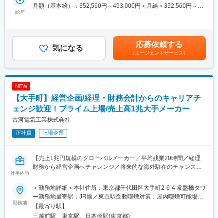
超えた業務もお任せします。
・2020年に新工場を立ち上げ、日本向け仕様の製品開発機能を強
月額（基本給）：352,560円～493,000円＜月給＞352,560円～
給与
化し事業領域を拡大
493,000円＜昇給有無＞有＜残業手当＞有＜給与補足＞■年収補
＜業務詳細＞
足：・昇給／有／年1回／2026年度実績4％・賞与／有／年2回／
・仕訳伝票作成や固定資産管理などの日常経理業務
■事業将来性：
2025年度実績2.2ヶ月賃金はあくまでも目安の金額であり、選考
・月次・四半期・年次決算業務（財務三表作成等）
・現在、日本国内では政府主導での国家安全保障の抜本的な強化
を通じて上下する可能性があります。月給(月額)は固定手当を含め
応募依頼する
・決算短信や有価証券報告書などの開示資料作成
気になる
が行われており、全体として防衛力整備における計画が2倍程度の
た表記です。
（エージェントサービス）
・監査法人や金融機関対応
大幅な拡充を進めている状況となっております。
・部門計画立案および進捗管理、月次資料作成
これらの影響もあり、当社は今年度より複数案件の受注・需要の
・チームメンバーの業務進捗管理
ニーズが高まり、現状として、昨対比にて2倍以上の案件を受注し
・将来的には中長期的な投資計画の立案・遂行
ております。
NEW
・来年以降は更なる案件の拡大と、新規受注及び既存案件の長期
【大手町】経営企画/経理・財務会計からのキャリアチ
■配属先について：部門長1名、課長1名、課員4名（うち再雇用1
継続性が見込まれます。
名）各部門の連携がよくとれて、社員同士のコミュニケーション
ェンジ歓迎！プライム上場/売上高1兆大手メーカー
も活発であり、風通しの良い職場環境です。
変更の範囲：会社の定める業務
古河電気工業株式会社
また資格取得助成等の社員の自己啓発に関する支援も充実してい
正社員
上場企業
ます。
■想定されるキャリアパス：管理職への早期登用が見込まれ、将来
【売上1兆円規模のグローバルメーカー／平均残業20時間／経理
は経営企画部門責任者など、さらなるキャリアアップも目指せま
財務から経営企画へチャレンジ／将来的な海外駐在のチャンスあ
す。
仕事内容
り】
■当社について：私たちは、お客様ニーズに応える「技術立社」を
＜勤務地詳細＞本社住所：東京都千代田区大手町2-6-4 常盤橋タワ
■業務内容
目指しており、タンタルコンデンサ、回路保護素子を主力に、フ
ー勤務地最寄駅：JR線／東京駅受動喫煙対策：屋内喫煙可能場所
古河AS株式会社の年度事業方針に基づき、グループ各社はそれぞ
勤務地
ィルムコンデンサ等の製造販売を行っており、常にお客様のニー
あり変更の範囲：会社の定める事業所（リモートワーク含む）
【最寄り駅】
れの事業方針を策定し、事業運営を行っています。経営企画部
ズに応える製品とサービスを提供してまいりました。自動車のEV
三越前駅、東京駅、日本橋駅(東京都)