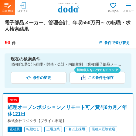
会員登録
ログイン
気になる
メニュー
電子部品メーカー、管理会計、年収550万円～
の転職・求
人検索結果
90
条件で並び替え
件
現在の検索条件
[職種]管理会計-経理・財務・会計・内部統制 [業種]電子部品メーカー-メーカー（機械・電気）業界 [年収]550万円～
新着求人をいつでもチェック
条件の変更
この条件を保存
NEW
経理オープンポジション／リモート可／賞与6カ月／年
休121日
株式会社フジクラ【プライム市場】
正社員
転勤なし
上場企業
5名以上採用
業種未経験歓迎