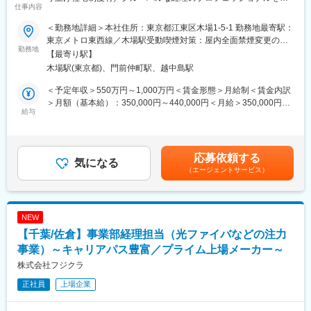
点を展開しており、世界中のお客様約2,000社に製品を提供してい
仕事内容
指せる】
ます。
技術力、製品品質、そして環境への配慮など、そのいずれでも世
＜勤務地詳細＞本社住所：東京都江東区木場1-5-1 勤務地最寄駅：
■業務内容
界をターゲットとした目標を掲げ、事業展開を推進しています。
東京メトロ東西線／木場駅受動喫煙対策：屋内全面禁煙変更の範
・管理会計数値の分析（前月比、計画比 など）
勤務地
囲：会社の定める事業所（リモートワーク含む）
【最寄り駅】
・事業部と連携した収益改善に向けた数値分析
■ 福利厚生面：
木場駅(東京都)、門前仲町駅、越中島駅
・海外拠点に関する数値管理・分析
社員の生活と、ライフイベントを大切にする社風で、手厚い福利
厚生が魅力。
＜予定年収＞550万円～1,000万円＜賃金形態＞月給制＜賃金内訳
■期待値役割等
・独身寮／社宅制度（約1万円/月）／社宅家賃補助制度／入社に
＞月額（基本給）：350,000円～440,000円＜月給＞350,000円～
・主体的に業務課題に取り組むことができる
給与
伴う引っ越し手当会社負担（住宅関連制度にて社内規定あり）
440,000円＜昇給有無＞有＜残業手当＞有＜給与補足＞※上記年収
・管理会計を通じて、事業改善につなげる
・24時間（週）までリモートワーク可／フレックスタイム制度有
は時間外手当、諸手当を含みます※能力・経験を考慮の上決定しま
／平均月残業は13H／社食費300～400円程度
す※その他経験、ポテンシャルにより対応させていただきます賃金
■業務の面白み・魅力
・仕事と子育て／介護の両立支援制度充実／育児休業復帰率
はあくまでも目安の金額であり、選考を通じて上下する可能性が
応募依頼する
・ローテーションを通じて、グルーバルな経理のプロフェッショ
気になる
100％／平均勤続年数17.7％
あります。月給(月額)は固定手当を含めた表記です。
（エージェントサービス）
ナルを目指せます。
・裁量幅が大きく、ボトムアップで様々な施策にチャレンジでき
■ 企業説明：
ます。
東証プライム上場の大手総合電子部品グローバルメーカーで、安
定した経営基盤を保有しています。
NEW
■募集部署のビジョン
主要な市場は国内以外にも、米州／欧州／中国／ASEAN／インド
【千葉/佐倉】事業部経理担当（光ファイバなどの注力
経理の専門家集団として会社の信用を支えるとともに、ビジネス
など拡大しており、車載／民生／産業機器など多岐にわたる製品
パートナーとして財務情報・ソリューションを提供し、企業価値
事業）～キャリアパス豊富／プライム上場メーカー～
を保有し、
向上に貢献する。
幅広い業界と取引を行っています。また、従業員の方が働きやす
株式会社フジクラ
い環境づくりにも尽力しています。
正社員
上場企業
■所属のミッション・業務
・事業の数字を正しく理解し、安定した経営判断を支える土台作
変更の範囲：会社の定める業務
り