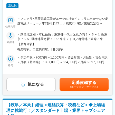
また、同社は製造から施工、メンテナンスまで一貫した事業体制
開示業務、またその前提となる連結決算業務が経験出来ます。
を構築。経営基盤と挑戦を後押しする風土のもと、防災メーカー
正社員
M&Aも多々あり、M&A時には当社グループに参画した会社への経
のパイオニアとして社会インフラを支え続けています。
理業務支援や当社との会計方針、決算スケジュールの融合等なか
なか経験できない業務もでき、必ずご自身の成長につながりま
変更の範囲：会社の定める業務
～フジクラ×三菱電線工業がルーツの社会インフラに欠かせない老
す。
舗電線メーカー／年間休日121日／残業20H程／業績安定◎～
・まだまだ各所に改善の余地があるため、前職で培った経験やス
仕事内容
キルを生かして実践できる場が多くあります。
■業務内容：
＜勤務地詳細＞本社住所：東京都千代田区丸の内３－３－１ 新東
・ポジションや勤続年数に捉われず難しい業務を任されることが
電波の基地局や自動車等で使用される産業用電線を手掛ける同社
京ビル５F勤務地最寄駅：JR／東京メトロ／都営地下鉄線／東京
ある一方で、短時間で多くのことを学び吸収できる環境がありま
の経理部門の経理グループリーダー候補として、決算や税務申告
勤務地
／有楽町／大手町／日比谷駅受動喫煙対策：敷地内喫煙可能場所
す。
【最寄り駅】
等の財務会計をご担当いただきます。
あり変更の範囲：会社の定める事業所
・若手担当者が多く活気がある職場で、中途入社社員を歓迎する
有楽町駅、二重橋前駅、日比谷駅
ムードがあります。
■配属組織：
＜予定年収＞700万円～1,100万円＜賃金形態＞月給制＜賃金内訳
経理部門には以下の3グループがございます。
＞月額（基本給）：397,000円～634,000円＜月給＞397,000円～
■組織の特徴
経理グループのリーダー候補を想定しておりますが、ご経験に応
給与
634,000円＜昇給有無＞有＜残業手当＞有＜給与補足＞残業20時
若いメンバーが多く、年次に関わらず色々な経験が出来ます。ま
じて財務グループ・原価グループをお任せする可能性もございま
間想定での年収です。■昇給：年1回（4月）■賞与：年2回（6月・
た部内の風通しも良く、上下問わずなんでも話す事が出来る職場
す。将来的にはグループのリーダーとして後輩の育成や業務の進
12月）■賞与実績：※業績連動型につき、毎年月数が変動します。
です。
行管理をお任せします。
管理職の場合、別算定基準により変動2022年度実績：6.25カ月
経営管理統括部は、経理業務に留まらず、会社全体の経営管理・
応募依頼する
気になる
2023年度実績：7.25カ月2024年度実績：7.5カ月賃金はあくまで
意思決定プロセスやリソースアロケーションの最適化を担ってお
（エージェントサービス）
【経理グループ】
も目安の金額であり、選考を通じて上下する可能性があります。
り、CFOに必要な経験・知見を積むことができます。
各種決算関係・税務申告などの財務会計業務。
月給(月額)は固定手当を含めた表記です。
※原価グループとの兼務も発生する可能性がございます。
■キャリアパス
近い将来の管理職登用を期待するポジションであり、積極的に将
【岐阜／本巣】経理＜連結決算・税務など＞◆上場経
【原価グループ】
来のビジョンを持って頂くことによりキャリアアップが可能で
理に挑戦可！／スタンダード上場・業界トップシェア
工場3拠点および子会社を含めた原価計算と管理会計業務全般。材
す。