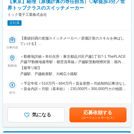
・人流回復に伴う会社の設備意欲向上や新紙幣発行対応システム
【東京】経理（原価計算の専任担当）◇駅徒歩3分／世
社管理や、それをベースにした役立つ経営情報の発信など、経理
など時代の流れに合わせて事業は好調です。今後は北米・ASEAN
界トップクラスのスイッチメーカー
部門の役割もますます大きくなっています。みなさんの仕事の幅
を中心とした海外展開や、キャッシュレスシステム・運行データ
を拡げたいと思う気概や資質を重視します。好奇心旺盛な方、向
ミック電子工業株式会社
活用のソリューション・物流市況の活況に伴うEVフォークリフト
上心の強い方、何事にも熱心に仕事に取り組む方たちが活躍でき
用バッテリーなど新領域での需要拡大も見込んでおり、『世界一
正社員
る環境がキーエンスにはあります。
のバス用電装機器メーカー』を目指しております。
■会社の特徴：
(1)メリハリを大切に
変更の範囲：会社の定める業務
【業績好調の老舗スイッチメーカー／原価計算のスキルを伸ばし
週休2日制、GW・夏季・年末年始休暇とオンとオフのメリハリを
ていける】
大切にしています。平日は仕事に集中し、休日は十分にリフレッ
仕事内容
■職務概要：
シュする。そんなメリハリの効いたライフスタイルがキーエンス
経理部門において、原価計算業務に従事いただきます。仕訳や決
＜勤務地詳細＞本社住所：東京都品川区戸越1丁目7-1 ThePLACE
流です。
算、財務などは別の担当者が担っており、本ポジションで入社い
戸越7F勤務地最寄駅：都営浅草線／戸越駅受動喫煙対策：屋内全
(2)オープンでフラットな社風
ただく方は、基本的に原価計算の専任担当としてご活躍いただき
勤務地
面禁煙変更の範囲：会社の定める事業所
役職・キャリア・年齢の区別なく、「～さん」と呼び合う「オー
【最寄り駅】
ます。
プンでフラットな社風」がキーエンスの魅力。
戸越駅、戸越銀座駅、大崎広小路駅
営業が取ってきた案件に対して、購買/技術/品証等と連携しなが
上下関係を意識することなく、“社員一人ひとりが活躍できる環境
ら、“どう作られているか”を理解して流れを数字で表し、ムダや異
＜予定年収＞510万円～664万円＜賃金形態＞月給制特記事項なし
づくり”を推進しています。社員の平均年齢は35.0歳と若く、エネ
常を見つけて改善につなげていきます。
＜賃金内訳＞月額（基本給）：230,000円～300,000円その他固定
ルギーに溢れた会社です。
給与
手当/月：20,500円＜月給＞250,500円～320,500円＜昇給有無＞
(3)革新的な企業
■業務詳細：
有＜残業手当＞有＜給与補足＞※上記金額はあくまでも想定であ
フォーブス誌で「世界で最も革新的な企業TOP100」に8年連続ラ
・想定原価資料の作成
り、ご経験／スキルを鑑みて最終決定致します。※賞与直近実績：
ンクイン。顧客の要望に答え、新製品の約7割が世界初や業界初と
・工程ごとの工数・人員・不良率の把握
8ヶ月分を想定賃金はあくまでも目安の金額であり、選考を通じて
いう企業努力から生まれています。
応募依頼する
・製造原価変動の要因把握
気になる
上下する可能性があります。月給(月額)は固定手当を含めた表記で
（エージェントサービス）
・標準原価と製造原価との比較（差異分析）
す。
・輸送費の試算
変更の範囲：会社の定める業務
・工程レートの算出