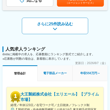
気になる
は固定手当を含めた表記です。
経理部は13名で、制度会計グループ5名、管理会計グループ7名の
（エージェントサービス）
て責任者を募集することになりました。既存メンバーに加え、他
2グループ構成です。管理会計グループは男性3名・女性4名で、
社・他業界で培われた多様な視点や高度な専門性を持つ方にご入
20代半ば～40代後半まで幅広い年齢層・バックグラウンドのメン
社いただき、当社の財務機能を次のステージへ引き上げたいと考
バーが在籍しています。
えています。
さらに25件読み込む
変更の範囲：会社の定める業務
■主な業務内容
・財務グループのマネジメント業務（組織運営、人材育成、業務
改
善
財務戦略：中長期財務計画の策定、最適資金調達の実行、直接金
融検討、配当方針立案
人気求人ランキング
・連結資金管理：グローバル資金の一元管理・高度化、為替ヘッ
dodaに掲載中の求人を、応募数順にランキング形式でご紹介します。
ジ対応
※応募数が同数の場合は、新着順に表示しています。
・財務オペレーション：日常の資金繰り、入出金等のオペレーシ
更新日：
2026/8/7（金）
ョン管理
電子部品メーカー
年収550万円～
管理会計
■組織体制：
財務部は11名体制で、財務グループ6名、税務管理グループ5名の
2グループ構成です。財務グループは男性3名、女性3名の計6名
で、20代半ば～30代前半を中心とした若手が主体の構成です。今
回のポジションは財務グループを率いるグループ長候補としての
大王製紙株式会社【エリエール】【プライム
採用を想定しています。
市場】
経理／年休123日／在宅ワーク可／土日祝休／フレックス制
【JR総武線・中央線飯田橋駅より徒歩1分】東京都千代田区富士見2-10-2飯田橋グラン・ブルーム※受動喫煙対策：有（オフィス禁煙）
変更の範囲：会社の定める業務