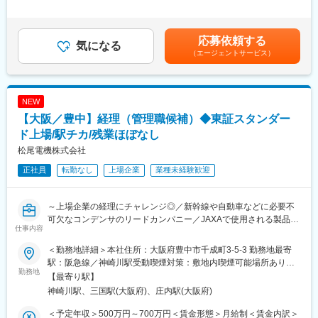
業部専任の経理担当として業務に携わっていただきます。事業部
約31名／うちキャリア入社8名 (2026年5月時点)
2回（夏・冬）※変動賞与、平均は基本給の約5か月分～賃金はあ
内での経理全般を幅広く対応いただきたいと考えています。
20～30代：5割、40～50代：4割、60代：1割 財務4名、決算7
くまでも目安の金額であり、選考を通じて上下する可能性があり
・日本エヤークラフトサプライ全拠点（東京本社、名古屋、大
名、税務7名、債権債務11名
ます。月給(月額)は固定手当を含めた表記です。
応募依頼する
阪、那須塩原工場）の経理全般を見ていただきます。
気になる
（エージェントサービス）
・将来的に経理部長を目指していただくポジションとなります。
変更の範囲：会社の定める業務
■業務詳細：
・工場経理業務
NEW
→原価計算担当が那須塩原工場にいるので、その担当者と連携し
【大阪／豊中】経理（管理職候補）◆東証スタンダー
取りまとめていただきます。
・月次・四半期・年次決算の実務、統括
ド上場/駅チカ/残業ほぼなし
・税理士事務所対応
松尾電機株式会社
・経理オペレーション改善、内部統制の整備
正社員
転勤なし
上場企業
業種未経験歓迎
※商社の性質上、仕入先は海外となるため英語には触れていただき
ますが読み書きレベル（翻訳ソフト使用して対応できるレベル）
でご対応いただけます。
～上場企業の経理にチャレンジ◎／新幹線や自動車などに必要不
可欠なコンデンサのリードカンパニー／JAXAで使用される製品あ
■組織構成：
仕事内容
り／東証スタンダード上場～
・経理メンバー1名（20代）＋派遣社員3名の計4名のチームで構
成されております。
＜勤務地詳細＞本社住所：大阪府豊中市千成町3-5-3 勤務地最寄
■職務内容：
駅：阪急線／神崎川駅受動喫煙対策：敷地内喫煙可能場所あり変
当社の経理部門にて管理職候補として日常的な会計処理から決算
勤務地
■当社について：
更の範囲：会社の定める事業所
【最寄り駅】
業務、開示資料作成、監査法人や金融機関対応、部門計画立案や
・当社は防衛・航空宇宙機器の部品の専門商社機能に加え、製造
神崎川駅、三国駅(大阪府)、庄内駅(大阪府)
メンバーマネジメントまで幅広く担当いただきます。将来的には
請負までを一括に担う機能を有する企業です。主要顧客は防衛省
経営方針に基づく投資計画の策定・推進にも関与し、経理の枠を
のほか、警察や発電所や空港等となります。
＜予定年収＞500万円～700万円＜賃金形態＞月給制＜賃金内訳＞