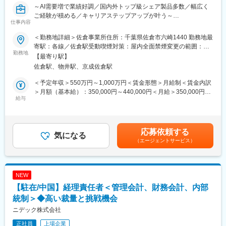
～AI需要増で業績好調／国内外トップ級シェア製品多数／幅広く
・事業部や経営層の意思決定を支える
ご経験が積める／キャリアステップアップが叶う～
仕事内容
■キャリアパスイメージ
佐倉工場における原価管理・事業支援を担うポジションです。単
プライム上場企業のグローバルな主計、管理会計、税務、財務業
＜勤務地詳細＞佐倉事業所住所：千葉県佐倉市六崎1440 勤務地最
なる原価計算担当ではなく、事業部経理やFP&Aに近い立場で、工
務をご自身のご経験も参考に順に経験して頂き、希望があれば海
寄駅：各線／佐倉駅受動喫煙対策：屋内全面禁煙変更の範囲：会
場や事業の意思決定をサポートする役割を期待しています。
勤務地
外でもご活躍頂けます。
社の定める事業所（リモートワーク含む）
【最寄り駅】
佐倉駅、物井駅、京成佐倉駅
■業務内容
■職場長から応募者へのメッセージ
・原価計算業務全般（月次・年度、製品別原価の把握・分析、棚
利益管理Gは、採算数値を分析に留まらず、ビジネスパートナー
＜予定年収＞550万円～1,000万円＜賃金形態＞月給制＜賃金内訳
卸資産管理）
として事業部や経営層の意思決定に貢献します。経営層との接点
＞月額（基本給）：350,000円～440,000円＜月給＞350,000円～
・佐倉事業所における原価立ち上げ対応（原価設計、データ整備
給与
もありつつ、周囲のサポートを受けながら着実に成長できます。
440,000円＜昇給有無＞有＜残業手当＞有＜給与補足＞経験に応
等）
じてご提示となります。上記は時間外手当等含みます。賃金はあ
・固定資産業務BPOに関するベンダー対応・品質管理
■求める人物像
くまでも目安の金額であり、選考を通じて上下する可能性があり
・原価構造の分析、改善テーマの企画・実行・フォロー
・管理会計の業務経験がある方
ます。月給(月額)は固定手当を含めた表記です。
応募依頼する
※固定資産業務の大部分をアウトソースしています。
気になる
・事業部門と円滑にコミュニケーションが取れる方
（エージェントサービス）
・海外業務経験がある方
■募集背景：
佐倉事業所では生成AI（人工知能）の普及に伴いデータセンター
■休日や福利厚生：
の配線向けに光ファイバーの需要が伸びており400億円以上投資
・年間休日121日
NEW
をし新工場の設立を進めています。2029年稼働に向けて即戦力と
・フレックス勤務制度有（コアタイム：11:00～14:00を基本に事
【駐在/中国】経理責任者＜管理会計、財務会計、内部
なっていただける方をお待ちしています。
業所毎に設定）
統制＞◆高い裁量と挑戦機会
・教育制度: 各種研修、Eラーニングプログラムなど
■キャリアパス
・居住支援: 社宅、独身寮、住宅補助など
ニデック株式会社
佐倉事業所の原価Gにてスタートいただき、いずれは本社での主
正社員
上場企業
計、管理会計、税務、財務業務などご経験や適性に応じてお任せ