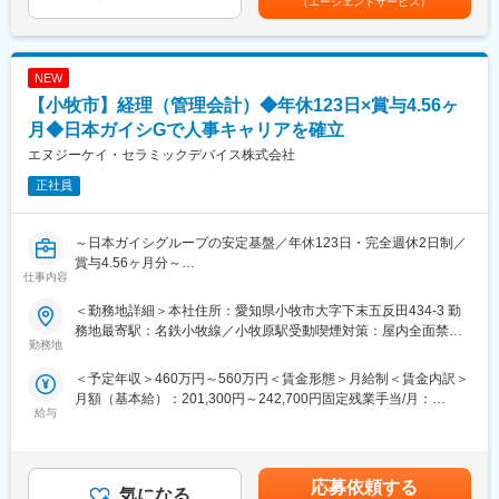
（エージェントサービス）
します。
■働き方
・予算・予実／予算策定から、実績との差異分析までをリードし
年間休日121日の完全週休2日制です。
ます。
残業は月平均20時間程度です。
・プロセスの高度化／原価や採算の管理体制を、よりレベルアッ
リモートワークも可能ですが、業務状況に応じて出社と組み合わ
NEW
プさせます。
せながら運用しています。
【小牧市】経理（管理会計）◆年休123日×賞与4.56ヶ
・KPI管理／利益を伸ばすための指標（KPI）を作り、進捗管理を
行います。
月◆日本ガイシGで人事キャリアを確立
■企業の特徴
・投資対効果の評価／各種投資がしっかりと成果につながってい
当社は1960年創業のスタンダード市場上場企業です。
エヌジーケイ・セラミックデバイス株式会社
るかを検証します。
国内に加えアメリカ、韓国、中国、台湾、ヨーロッパにも拠点を
正社員
展開しています。
■キャリアパス：
社員食堂や家族手当、退職金制度、確定拠出年金制度など福利厚
◇入社後
生も整備しています。
～日本ガイシグループの安定基盤／年休123日・完全週休2日制／
まずは当社の製造プロセスを深く理解することからスタートし、
半導体産業を支える事業を通じて、安定した環境で長期的なキャ
賞与4.56ヶ月分～
コスト算出や改善活動の核としてご活躍いただきます。
リア形成を目指せます。
仕事内容
◇将来的には
■募集背景：
より経営に近い視点で「利益を生み出す仕組みづくり」を主導す
＜勤務地詳細＞本社住所：愛知県小牧市大字下末五反田434-3 勤
変更の範囲：会社の定める業務
会社が急成長している今、予算、棚卸、システム改善の全社のと
る存在へのステップアップいただけることを期待しています。ま
務地最寄駅：名鉄小牧線／小牧原駅受動喫煙対策：屋内全面禁煙
りまとめ業務を担う経理課管理Ｇは「現場と経営層へのつなぎ
勤務地
た、将来的にはマネージャーなどの管理職をお任せする可能性も
変更の範囲：会社の定める事業所
役」としてその役割への期待が高まっています。会社の成長にあ
ございます。
＜予定年収＞460万円～560万円＜賃金形態＞月給制＜賃金内訳＞
わせて自らも成長を目指し、仲間とともにキャリアアップする人
月額（基本給）：201,300円～242,700円固定残業手当/月：
材を求めています。
■魅力：
給与
47,100円～56,900円（固定残業時間30時間0分/月）超過した時間
◇当社の魅力
外労働の残業手当は追加支給＜月給＞248,400円～299,600円（一
■業務内容：
◎FICTは、プリント基板の「商品企画」から「設計」「開発」
律手当を含む）＜昇給有無＞有＜残業手当＞有＜給与補足＞※給与
・予算管理
「製造」「品質保証」に至るまでの全工程を社内で一貫して整備
詳細は年齢・経験により当社規定により決定します。■昇給：年1
・予実管理
応募依頼する
する総合メーカーです。
気になる
回（4月）※2025年度平均昇給額16,600円■賞与：年2回（6月、12