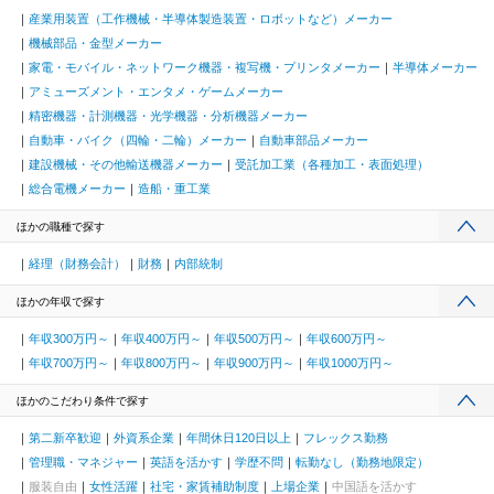
産業用装置（工作機械・半導体製造装置・ロボットなど）メーカー
機械部品・金型メーカー
家電・モバイル・ネットワーク機器・複写機・プリンタメーカー
半導体メーカー
アミューズメント・エンタメ・ゲームメーカー
精密機器・計測機器・光学機器・分析機器メーカー
自動車・バイク（四輪・二輪）メーカー
自動車部品メーカー
建設機械・その他輸送機器メーカー
受託加工業（各種加工・表面処理）
総合電機メーカー
造船・重工業
ほかの職種で探す
経理（財務会計）
財務
内部統制
ほかの年収で探す
年収300万円～
年収400万円～
年収500万円～
年収600万円～
年収700万円～
年収800万円～
年収900万円～
年収1000万円～
ほかのこだわり条件で探す
第二新卒歓迎
外資系企業
年間休日120日以上
フレックス勤務
管理職・マネジャー
英語を活かす
学歴不問
転勤なし（勤務地限定）
服装自由
女性活躍
社宅・家賃補助制度
上場企業
中国語を活かす