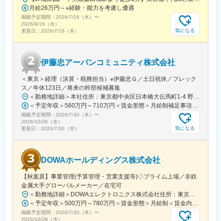
月給26万円～※経験・能力を考慮し優遇
掲載予定期間：
2026/7/16（木）
〜
2026/9/16（水）
気になる
更新日：
2026/7/16（木）
伊藤忠アーバンコミュニティ株式会社
＜東京＞経理（決算・税務担当）※伊藤忠Ｇ／土日祝休／フレック
ス／年休123日／将来の幹部候補募集
＜勤務地詳細＞本社住所：東京都中央区日本橋大伝馬町1-4 野村不動産日本橋大伝馬町ビル勤務地最寄駅：半蔵門線／三越前駅受動喫煙対策：屋内全面禁煙変更の範囲：会社の定める事業所
＜予定年収＞560万円～710万円＜賃金形態＞月給制補足事項なし＜賃金内訳＞月額（基本給）：300,000円～360,000円＜月給＞300,000円～360,000円＜昇給有無＞有＜残業手当＞有＜給与補足＞※上記年収は月20時間の残業代込みになります※給与詳細は、経験・能力・スキルを考慮の上、規定により決定■昇給：年1回（考課あり）■賞与：年2回（夏季・冬季）賃金はあくまでも目安の金額であり、選考を通じて上下する可能性があります。月給(月額)は固定手当を含めた表記です。
掲載予定期間：
2026/7/30（木）
〜
2026/10/28（水）
気になる
更新日：
2026/7/30（木）
DOWAホールディングス株式会社
【秋葉原】事業管理(予算管理・営業支援等)◇プライム上場／非鉄
金属大手グローバルメーカー／在宅可
＜勤務地詳細＞DOWAエレクトロニクス株式会社住所：東京都千代田区外神田4丁目14番1号 秋葉原UDXビル 22階受動喫煙対策：敷地内全面禁煙変更の範囲：会社の定める事業所（リモートワーク含む）
＜予定年収＞500万円～780万円＜賃金形態＞月給制＜賃金内訳＞月額（基本給）：280,000円～440,000円＜月給＞280,000円～440,000円＜昇給有無＞有＜残業手当＞有＜給与補足＞※残業20時間分の手当も込み■賞与：年2回（6月、12月）■昇給：年1回（4月）賃金はあくまでも目安の金額であり、選考を通じて上下する可能性があります。月給(月額)は固定手当を含めた表記です。
掲載予定期間：
2026/7/30（木）
〜
2026/10/28（水）