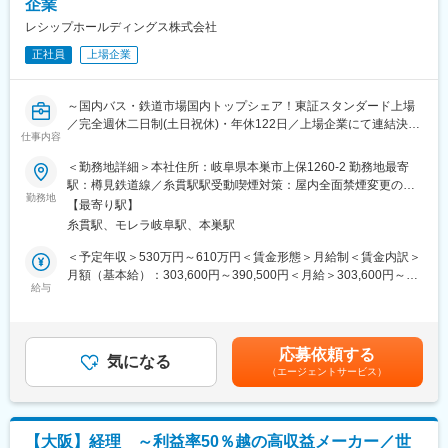
企業
料仕入から出荷に関わる原価計算および各セグメントの売上の採
将来的には、当部での管理職や、グループ子会社のCFOなどへも
算表作成など。
レシップホールディングス株式会社
チャレンジいただける可能性があります。
正社員
上場企業
【財務グループ】
売掛金・買掛金の管理や支払い、経費精算の承認、資金繰りな
ど。資金繰りや銀行対応などのグループ長実務や補佐をご担当い
～国内バス・鉄道市場国内トップシェア！東証スタンダード上場
ただく事を想定しております。
／完全週休二日制(土日祝休)・年休122日／上場企業にて連結決算
仕事内容
業務等に挑戦～
■組織構成：
配属予定部署となる経理部では現在17名の方が在籍しておりま
＜勤務地詳細＞本社住所：岐阜県本巣市上保1260-2 勤務地最寄
■職務内容
す。
駅：樽見鉄道線／糸貫駅駅受動喫煙対策：屋内全面禁煙変更の範
当社の経理業務として決算業務(単体・連結)及び税務業務をお任せ
勤務地
部長1名／経理グループ4名／原価グループ5名／財務グループ7名
囲：会社の定める事業所
【最寄り駅】
します。
糸貫駅、モレラ岐阜駅、本巣駅
グループ内で各種業務を割り当て業務を遂行しジョブローテなど
■同社の特徴：
も定期的に実施しております。幅広い経理の知見を身に着けられ
フジクラ・ダイヤケーブルは、2005年よりフジクラと三菱電線工
＜予定年収＞530万円～610万円＜賃金形態＞月給制＜賃金内訳＞
る環境です。
業の合弁会社として建設・電販向の販売事業を展開してきました
月額（基本給）：303,600円～390,500円＜月給＞303,600円～
給与
が2016年4月、両社の産業用電線事業の製造・販売機能を統合し
390,500円＜昇給有無＞有＜残業手当＞有＜給与補足＞※残業込み
＜税務業務全般＞
た産業用電線メーカとして大きく生まれ変わった産業用電線のト
月収：352,629円～390,500円■昇給：年1回（6月）■賞与：年2回
・法人税、消費税、事業所税などの各種税務申告書の作成・レビ
ップシェアメーカーです。フジクラ、三菱電線工業の両グループ
（6月、12月）※想定実績：3.5ヶ月(例年は4～5ヶ月ですが、賞与
ュー
が長きに亘り培ってきた技術力・開発力・製造力・提案力の強み
の一部給与化で1.5ヶ月は給与に上乗せするため）賃金はあくまで
応募依頼する
・税務調査対応、税理士との連携
気になる
を最大限に生かし、シナジーを発揮して顧客の信頼に応えます。
も目安の金額であり、選考を通じて上下する可能性があります。
（エージェントサービス）
・税効果会計の計算、検討
製販一体型の産業用電線メーカとしてこれまで以上に顧客ニーズ
月給(月額)は固定手当を含めた表記です。
にマッチした高品質の製品やサービスを提供することで広く社会
＜連結決算業務＞
に貢献していき、社会基盤を主体にした市場環境は安定的とはい
・国内外のグループ会社を含む連結決算（月次・四半期・年次）
えるものの、需要変化は大きいものと見られます。顧客の要求に
【大阪】経理 ～利益率50％越の高収益メーカー／世
・連結パッケージの作成・レビュー、グループ会社指導