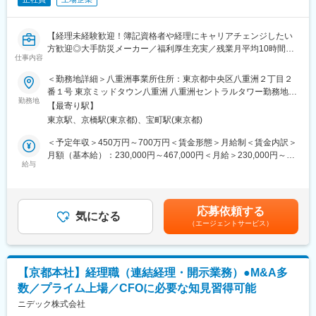
■キャリアパス
適性に応じ、同じ経理部内で税務・財務など他系統への異動のほ
か、国内外子会社経理部門への異動などを通じて活躍していただ
【経理未経験歓迎！簿記資格者や経理にキャリアチェンジしたい
きます。
方歓迎◎大手防災メーカー／福利厚生充実／残業月平均10時間程
なお、年１回上司とキャリア面談があります。皆さんのライフプ
仕事内容
度／年休125日】
ランに合わせたキャリアを一緒に考えます。
＜勤務地詳細＞八重洲事業所住所：東京都中央区八重洲２丁目２
防災設備のリーディングカンパニーである当社にて、CS設備本部
番１号 東京ミッドタウン八重洲 八重洲セントラルタワー勤務地最
■就業環境
の管理会計・事業所経理をご担当いただきます。東京地区が営業
勤務地
寄駅：JR 丸ノ内線線／東京駅受動喫煙対策：屋内喫煙可能場所あ
・就業時間:9:00～17:45（フレックスタイム） ※コアタイム
【最寄り駅】
エリアであるため当社でも売上・利益が大きな事業所で、重要性
り変更の範囲：会社の定める事業所
13:00～14:00
東京駅、京橋駅(東京都)、宝町駅(東京都)
が高い部署です。
・残業時間:20～30時間/月、繁忙期：4月・7月・10月・1月（四
＜予定年収＞450万円～700万円＜賃金形態＞月給制＜賃金内訳＞
半期末対応）、5月（期首対応）
■業務内容 事業所別決算や予実管理、業務管理を中心にお任せし
月額（基本給）：230,000円～467,000円＜月給＞230,000円～
・テレワーク:有・月の中旬～下旬は、各自の裁量で出社とテレワ
ます。同社では本支店会計を採用しており、独立した貸借対照
給与
467,000円＜昇給有無＞有＜残業手当＞有＜給与補足＞※スキルを
ークを活用
表・損益計算書の作成に加え、予算策定や着地見込の作成など、
考慮のうえ、決定します。※賞与平均5.8～6ヶ月分賃金はあくまで
・出張：最低でも半年に1度は担当工場に棚卸で出張。主な出張
経理業務に携わることができます。
も目安の金額であり、選考を通じて上下する可能性があります。
先：羽田事業場
月給(月額)は固定手当を含めた表記です。
応募依頼する
【具体的には】
気になる
■古河電気工業について
（エージェントサービス）
・事業部内業務管理
従業員数約5万人、売上高約1兆円規模を誇る社会インフラ系メー
・事業部内の会計伝票作成、検証
カーで、創業140年超の老舗企業です。電力ケーブルや光ファイ
・事業部財務諸表作成、分析、報告
バー分野を中核とし、光ファイバー用リボンファイバーでは世界
・事業部予算の作成、予実管理
トップクラスのシェアを持つのが大きな強み。
【京都本社】経理職（連結経理・開示業務）●M&A多
・居住事業所管理業務 など
数／プライム上場／CFOに必要な知見習得可能
※経験・成長に応じて業務をお任せしていきます
変更の範囲：会社の定める業務
ニデック株式会社
＜入社後のフォローアップとキャリアパス＞