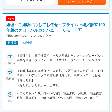
◎生成AIの普及、データセンターの拡張、自動運転技術の進化な
（エージェントサービス）
月）※2025年度実績4.56ヶ月賃金はあくまでも目安の金額であ
■業務詳細：
どに伴い、電子機器の心臓部である高性能プリント基板の需要が
り、選考を通じて上下する可能性があります。月給(月額)は固定手
・全社予算のとりまとめ（差異分析、各部門予算の全社予算集
世界中で急増しています。そのため、当社でも需要の拡大に伴
当を含めた表記です。
計、資料策定）
い、開発体制や製造体制の強化に取り組んでいます。
NEW
・月次業績のとりまとめ（差異分析、資料策定、経営層への説
◇ポジションの魅力
明）
経理～ご経験に応じてお任せ～プライム上場／設立100
◎会社の成長を実現するために、既存事業および新規事業への投
・各事業部・製造部門とのスケジュール及び業務調整等
資の最適化を図り、その効果を定量的・定性的に検証しながら、
年超のグローバルカンパニー／リモート可
経営資源の戦略的配分を通じて事業成長を牽引する役割を担って
日清紡ホールディングス株式会社
■魅力：
おります。
・上記業務に限らず、課内ローテーションにより資産管理、開
◎また、会社の成長実現に向けて、新規事業や戦略投資の効果を
正社員
上場企業
示、監査対応など経理業務を幅広く経験することで、社内の動き
検証し、最適なコストマネジメントによって事業成長を牽引する
をダイレクトに感じながら会社に貢献すること、自らも経理業務
ことが期待されており、会社の成長を支える、非常にやりがいの
のスキルアップを図ることが実現できます。
【経理として専門性高くキャリア形成したい方へ／グローバルに
大きいポジションです。
事業を展開／プライム上場日清紡グループのホールディングス企
仕事内容
■働き方：
業／売上高約5,000億円／月10日リモート可】
変更の範囲：会社の定める業務
完全週休2日制（土日）・年間休日123日と働きやすい環境が整っ
＜勤務地詳細＞本社住所：東京都中央区日本橋人形町2-31-11 日
ています。GW・夏季・年末年始は各9日前後の連休があり、ワー
■職務内容
清紡ホールディングス本館勤務地最寄駅：東京メトロ日比谷線／
クライフバランスを保ちながら就業が可能です。残業は月平均30
本社の財務経理室において、適性やスキルに応じて財務・決算・
勤務地
人形町駅受動喫煙対策：屋内全面禁煙変更の範囲：会社の定める
【最寄り駅】
時間程度です。
税務・債権債務といった業務をお任せいたします。また、連結決
事業所
人形町駅、浜町駅、水天宮前駅
算や国際税務などレベルの高い業務に携わって頂く可能性もござ
■教育制度：
います。ローテーションを通じて広く業務をご経験頂き、財務経
＜予定年収＞450万円～770万円＜賃金形態＞月給制＜賃金内訳＞
職場の特性に合わせたOJT等による専門教育の他、各階層に応じ
理のスペシャリストを目指していただけます。
月額（基本給）：260,000円～450,000円＜月給＞260,000円～
た下記の階層別教育の制度があります。
給与
450,000円＜昇給有無＞有＜残業手当＞有＜給与補足＞※給与詳細
・若手社員向け：QC研修、安全研修、コンプライアンス研修、能
【具体的な業務内容】
は前職・経験・能力を考慮の上、決定します。※年収に残業代は含
力アップ研修、他
・財務業務
みません。（別途支給）※昇給：年1回、賞与：年2回賃金はあく