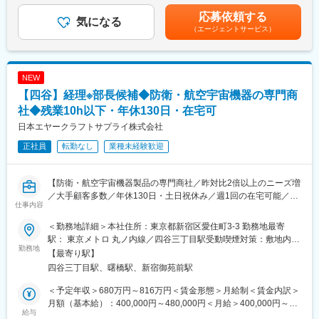
・中堅社員向け：現場マネジメント研修、予算管理・資産管理研
資金調達、運用、管理／金融機関折衝、社内折衝など
までも目安の金額であり、選考を通じて上下する可能性がありま
応募依頼する
修、能力アップ研修、他
・単体決算、連結決算業務
気になる
す。月給(月額)は固定手当を含めた表記です。
・管理職向け：管理職研修、他
（エージェントサービス）
月次決算／四半期・年次連結決算／開示資料作成／各種監査（監
査法人・内部監査室・監査役等）対応など
変更の範囲：会社の定める業務
・税務業務
グループ通算税務申告・税効果会計／国内税務及び税務調査・税
NEW
制改正対応／国際税務／資産管理など
【四谷】経理※部長候補◆防衛・航空宇宙機器の専門商
■魅力点
社◆残業10h以下・年休130日・在宅可
グループ会社を含めた財務経理部門でのローテーションを通し
日本エヤークラフトサプライ株式会社
て、単体決算業務を軸に、財務や税務など幅広い業務に挑戦する
正社員
転勤なし
業種未経験歓迎
環境があり、市場価値の高いスキルを磨くことができます。創業
100年以上の安定した基盤がある中で、長期的にキャリア形成を
することが可能です。
【防衛・航空宇宙機器製品の専門商社／昨対比2倍以上のニーズ増
／大手顧客多数／年休130日・土日祝休み／週1回の在宅可能／月
■働く環境
仕事内容
平均残業10時間以下／退職金制度有】
・平均残業20時間程度（時期により変動あり）
・月10日以内リモート可
＜勤務地詳細＞本社住所：東京都新宿区愛住町3-3 勤務地最寄
■採用背景：
・年間休日124日、ディスカバリ―休暇（勤続５年毎に５日間の
駅： 東京メトロ 丸ノ内線／四谷三丁目駅受動喫煙対策：敷地内喫
これまで管理部部長が経理、総務の管理を兼任していたが、7月よ
勤務地
連続休暇を付与。手当5万円を支給）などの制度があります。
煙可能場所あり変更の範囲：無
【最寄り駅】
り経理の組織を総務と分けることになり、新たに経理のマネジメ
・資格支援制度や研修支援制度などご自身のスキルを広げられる
四谷三丁目駅、曙橋駅、新宿御苑前駅
ントをご担当いただける方を採用したく募集いたします。
制度が整っています。
＜予定年収＞680万円～816万円＜賃金形態＞月給制＜賃金内訳＞
■業務概要：
■組織構成
月額（基本給）：400,000円～480,000円＜月給＞400,000円～
・主に防衛省及び防衛関連製造メーカを顧客とする当社にて、事
給与
組織構成：
480,000円＜昇給有無＞有＜残業手当＞有＜給与補足＞■賞与：年