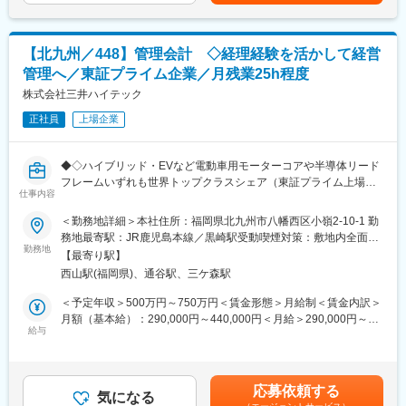
あり、選考を通じて上下する可能性があります。月給(月額)は固定
【具体的な仕事内容】
手当を含めた表記です。
（1）競合各社の公開情報の分析
■身につくスキル・経験・キャリアパス：
競合各社がプレスリリースや決算発表など公表した内容につい
ニデックコンポーネンツ流の「先行収益管理」手法、標準原価計
【北九州／448】管理会計 ◇経理経験を活かして経営
て、多面的に分析し会社ポジションを把握するためのサポートを
算を軸をしたPSI管理の実践を通して、メーカー経営管理としての
管理へ／東証プライム企業／月残業25h程度
します。公開情報の大半は英語で日本語にまとめ社内で報告しま
経験、スキルアップを図ることが期待できます。また3~5年かけ
す。
株式会社三井ハイテック
てチームリーダー候補となっていただくことを期待しています。
正社員
上場企業
（2）アナリスト・調査会社レポートのデータ分析
変更の範囲：会社の定める業務
メモリ価格、技術、投資など多面的に業界データを解析すること
で、会社競争力を高める為のヒントを探す業務となります。半導
◆◇ハイブリッド・EVなど電動車用モーターコアや半導体リード
体メモリに特化した専門的な内容は会社業務を通じてトレーニン
フレームいずれも世界トップクラスシェア（東証プライム上場）
グをいたしますので、習得度に合わせて高度な分析やインサイト
仕事内容
／グループ全体の「稼ぐ力」向上に直結する管理会計ポジション
を社内へ提供する業務をして頂きます。
／家族手当・退職金制度など福利厚生充実（役職定年無し）◇◆
＜勤務地詳細＞本社住所：福岡県北九州市八幡西区小嶺2-10-1 勤
務地最寄駅：JR鹿児島本線／黒崎駅受動喫煙対策：敷地内全面禁
（3）メモリ供給量のモデリング
■採用の背景
勤務地
煙変更の範囲：会社の定める事業所
メモリ供給量のシミュレーションをして、需給バランスと在庫の
【最寄り駅】
事業拡大に伴い、グローバル経営基盤の強化を進めています。稼
推移をモニターします。自らアナリストになって頂いて、事業会
西山駅(福岡県)、通谷駅、三ケ森駅
ぐ力向上に向けた社内教育や規程・ルールの見直し、ERP刷新プ
社としてのインサイトを纏めて頂きます。半導体メモリの知識と
ロジェクトを進行中で、これらを加速いただく中核メンバーとし
＜予定年収＞500万円～750万円＜賃金形態＞月給制＜賃金内訳＞
経験を積み重ねた後の業務として想定しています。
て管理会計担当を増員することになりました。
月額（基本給）：290,000円～440,000円＜月給＞290,000円～
給与
440,000円＜昇給有無＞有＜残業手当＞有＜給与補足＞■昇給：年
【想定されるキャリアパス】
■主な業務内容
1回、賞与：年2回（7月、12月）※2024年度賞与実績／計5.8ヶ月
入社後は実務を通じて、半導体メモリ業界のグローバルな動向を
管理会計グループに所属し、グループ全体の業績管理・分析、事
分（事業業績及び個別評価によります）賃金はあくまでも目安の
多角的に捉える力を養っていただきます。目指していただくの
業部門への経理サポート、ERP刷新プロジェクトへの参画を通じ
金額であり、選考を通じて上下する可能性があります。月給(月額)
は、世界を舞台に活躍するアナリストと同等の、鋭い洞察力と予
応募依頼する
て「稼ぐ力」の向上に貢献いただきます。ご経験・適性に応じ、
気になる
は固定手当を含めた表記です。
測精度を備えたスペシャリストです。 技術・競合・市場が複雑に