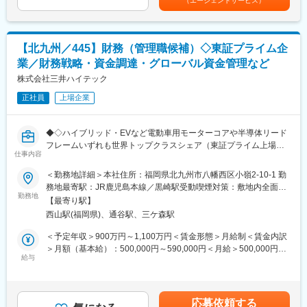
（エージェントサービス）
以下を単独または組み合わせて担当いただきます。
絡み合うこの分野で磨かれるインサイト供給能力は、将来的に事
・月次の連結業績報告（社内向け）
業戦略の根幹を支えるプロフェッショナルとして、唯一無二のキ
・事業部門の支援（経理処理相談、業績分析、経理教育など）
ャリア形成が可能です。
・ERP刷新プロジェクトへの参画（経理分野の業務担当として）
【北九州／445】財務（管理職候補）◇東証プライム企
変更の範囲：会社の定める業務
業／財務戦略・資金調達・グローバル資金管理など
■具体的な業務内容：
・SAPや連結システム等を用いた、連結および事業部門／グルー
株式会社三井ハイテック
プ会社の業績分析
正社員
上場企業
・事業部門の業績管理・経理処理サポート
‐ 標準原価等の設定、各種会計処理の相談対応
‐ 事業部門メンバーへの経理教育・啓発
◆◇ハイブリッド・EVなど電動車用モーターコアや半導体リード
・ERP刷新プロジェクトへの参画
フレームいずれも世界トップクラスシェア（東証プライム上場）
‐ 経理ユーザー部門として全社プロジェクトに参加
仕事内容
／家族手当・退職金制度など福利厚生充実（役職定年無し）◇◆
‐ 要件定義、テスト、グループ会社導入サポート
＜勤務地詳細＞本社住所：福岡県北九州市八幡西区小嶺2-10-1 勤
■業務内容：
務地最寄駅：JR鹿児島本線／黒崎駅受動喫煙対策：敷地内全面禁
■期待する役割／ミッション：
プライム市場上場企業のコーポレート財務部において、財務戦
勤務地
煙変更の範囲：会社の定める事業所
他社・他業界での経験も生かし、当社の「稼ぐ力」を高める管理
【最寄り駅】
略・資本政策を中心に、グループ資金管理や資金調達（直接・間
会計機能のレベルアップに取り組んでいただきます。まずは管理
西山駅(福岡県)、通谷駅、三ケ森駅
接）、日々の資金繰りなど財務オペレーションの効率化を推進し
会計グループでの業績管理やERPプロジェクトを担当し、その
つつ、若手中心の財務グループをマネジメントいただくグループ
＜予定年収＞900万円～1,100万円＜賃金形態＞月給制＜賃金内訳
後、連結決算・開示・税務など財務会計領域にもキャリアを広げ
長候補ポジションです。事業拡大を支える強固な財務基盤構築に
＞月額（基本給）：500,000円～590,000円＜月給＞500,000円～
ていくことを想定しています。将来的には、経営企画や海外グル
向け、経営に近い立場でダイナミックな財務戦略立案・実行を担
給与
590,000円＜昇給有無＞有＜残業手当＞有＜給与補足＞■昇給：年
ープ会社を含む事業部門で、事業企画やグループガバナンスに関
っていただけます。
1回、賞与：年2回（7月、12月）※2024年度賞与実績／計5.8ヶ月
わる道も描けます。
分（事業業績及び個別評価によります）賃金はあくまでも目安の
■採用の背景
金額であり、選考を通じて上下する可能性があります。月給(月額)
■組織体制：
応募依頼する
現財務グループ長を要職へ配置転換したことから、その後任とし