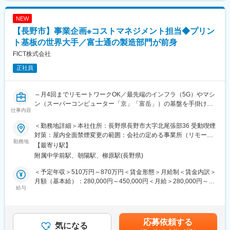
上記業務を行う中で、会社理解を深めていただければと思いま
す。
NEW
【長野市】事業企画※コストマネジメント担当◆プリン
<ゆくゆくお任せする業務>
管理職（候補）となりますので、将来的にはすべての業務に関与
ト基板の世界大手／富士通の製造部門が前身
することとなりますが、
FICT株式会社
連結決算業務・税務関連業務・管理会計業務等、希望により優先
正社員
順位をつけて順次お任せします。
<仕事の広がり・深さについて>
～月4回までリモートワークOK／最先端のインフラ（5G）やマシ
会計、決算、税務、原価計算など複数の領域に関与します。
ン（スーパーコンピューター「京」「富岳」）の基盤を手掛け
管理職候補として経理機能全体を見渡しながら、事業運営を支え
仕事内容
る、世界トップクラスのレベル技術を持つ優良企業／富士通の基
る立場を担います。
板製造部門が前身～
＜勤務地詳細＞本社住所：長野県長野市大字北尾張部36 受動喫煙
■組織構成
対策：屋内全面禁煙変更の範囲：会社の定める事業所（リモート
■業務内容：
勤務地
配属先は5名体制です。
ワーク含む）
【最寄り駅】
事業企画部において、主にコストマネジメント領域を中心に担当
女性3名、男性2名で構成されており、30代から50代まで幅広い年
附属中学前駅、朝陽駅、柳原駅(長野県)
します。
代が活躍しています。
事業活動における「コスト」をスマートに管理し、経営を支える
＜予定年収＞510万円～870万円＜賃金形態＞月給制＜賃金内訳＞
ポジションです。
■教育体制
月額（基本給）：280,000円～450,000円＜月給＞280,000円～
給与
入社後はOJTを中心に業務を習得いただきます。
450,000円＜昇給有無＞有＜残業手当＞有＜給与補足＞※経験やス
■具体的には：
経験やスキルに応じて担当領域を調整し、段階的に業務範囲を広
キルを考慮して決定します。■昇給：年1回（4月）■賞与：年2回
・分析・可視化／各事業本部のコスト構造を紐解き、課題をクリ
げていきます。
（6月・12月）※計4.5ヶ月（業績により変動）賃金はあくまでも
アにします。
教育研修や通信教育補助制度も実施しております。
目安の金額であり、選考を通じて上下する可能性があります。月
応募依頼する
・企画・推進／コスト最適化のアイデアを形にし、本部内を動か
気になる
給(月額)は固定手当を含めた表記です。