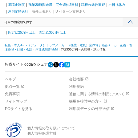
退職金制度
残業20時間未満
完全週休2日制
職種未経験歓迎
土日祝休み
原則定時退社
海外出張あり
U・Iターン支援あり
ほかの固定給で探す
固定給25万円以上
固定給35万円以上
転職・求人doda（デューダ）トップ
メーカー（機械・電気）業界
電子部品メーカー
企画・管
理
経理・財務・会計・内部統制
管理会計
年収550万円～の転職・求人情報
転職サイト dodaをシェア
ヘルプ
会社概要
拠点一覧
利用規約
免責事項
通信に関する情報の利用について
サイトマップ
採用を検討中の方へ
PCサイトを見る
利用者データの外部送信
個人情報の取り扱いについて
個人情報保護方針