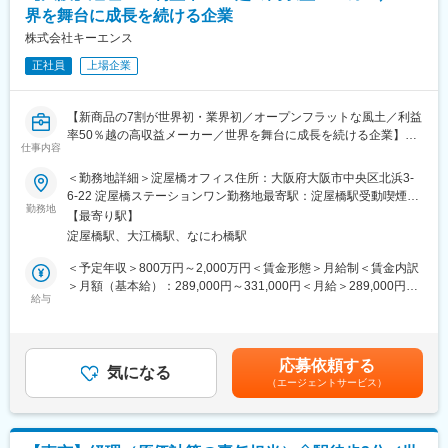
柔軟に対応しつつ、競争に勝ち抜ける筋肉質の会社にしていきた
界を舞台に成長を続ける企業
・開示資料（有価証券報告書など）の作成支援
いと考えています。
株式会社キーエンス
＜日常・月次・年次決算業務＞
変更の範囲：会社の定める業務
正社員
上場企業
・単体決算業務（月次・年次）
・伝票処理、債権債務管理、固定資産管理
・資金繰り、予実管理のサポート
【新商品の7割が世界初・業界初／オープンフラットな風土／利益
率50％越の高収益メーカー／世界を舞台に成長を続ける企業】
■業務の魅力：
仕事内容
・当社グループの連結対象会社は、現在国内4社、海外3社（北
■業務内容：
＜勤務地詳細＞淀屋橋オフィス住所：大阪府大阪市中央区北浜3-
米、シンガポール、スウェーデン）となっています。各会社につ
・単体決算、連結決算
6-22 淀屋橋ステーションワン勤務地最寄駅：淀屋橋駅受動喫煙対
いて、事業特性に応じた財務諸表の確認や、海外の会計基準につ
・会計情報からの経営資料作成、情報発信
勤務地
策：敷地内全面禁煙変更の範囲：会社の定める事業所
いても理解を深めることができます。
【最寄り駅】
・国内外グループ会社経理支援
・日常の仕訳処理から、管理会計的な視点まで、グループメンバ
淀屋橋駅、大江橋駅、なにわ橋駅
・各種税務申告、国際税務対応
ーと連携し意見交換を頂き、社内の各部門とも密接に関わり事業
・決算短信・有価証券報告書・会社法計算書類等開示関連
＜予定年収＞800万円～2,000万円＜賃金形態＞月給制＜賃金内訳
活動を支えていくことが可能なセクションです。
■やりがい
＞月額（基本給）：289,000円～331,000円＜月給＞289,000円～
・グループメンバーには転職者が多く、これまでのご経験を活か
経理のもつデータやそれにまつわるいろいろな情報を駆使して正
給与
331,000円＜昇給有無＞有＜残業手当＞有＜給与補足＞※上記は初
していただき、ご活躍を頂くことが可能な風土があります。
確で客観的、役立つ情報発信をおこない、改善、進化を進めま
年度の想定年収※年収は会社業績によって変動することがあります
す。また、海外現地法人で働きたい方にもそのチャンスは大いに
※社員平均年収：2,178万円（2025年度実績）平均年齢35.0歳賃金
■会社の特徴・魅力
あります。
はあくまでも目安の金額であり、選考を通じて上下する可能性が
・当社は街なかを走るバスや鉄道の運行に必要な電装部品などの
応募依頼する
■メッセージ
気になる
あります。月給(月額)は固定手当を含めた表記です。
製造・販売を行っております。全国のバス・鉄道で目にする運賃
（エージェントサービス）
過去の仕事の内容や方法にとらわれず、柔軟に意見を受け入れる
箱や液晶行き先表示器、整理券発行器、ICカードシステム等は全
社風なので、中途入社でもすぐにキャリアを活かす事が可能で
国トップシェアを誇ります（シェア例：鉄道用運賃箱91％、バス
す。与えられた仕事をただやるのというのではなく、自分で仕事
用液晶表示器70％）
を構築していくという感じです。会計、税務、財務、国内外子会