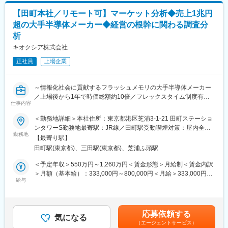
近でも7期連続で黒字を達成。売上・利益率ともに堅調に推移して
◇組織構造・収益見直し
おります。売上構造は自動車関連が7割(自動車業界は各案件とも
【田町本社／リモート可】マーケット分析◆売上1兆円
◇事業計画・中期計画策定,管理遂行
数年先までプロジェクトが継続するのが通例)で、景気変動の影響
超の大手半導体メーカー◆経営の根幹に関わる調査分
◇事業分析
を受けにくい収益構造が特徴です。50件を超える特許取得に象徴
析
◇資本政策
されるように、独自技術の開発にも積極的で、技術志向の企業と
◇経営モニタリングなど
キオクシア株式会社
して確固たる地位を築いています。
※上記は組織の業務となります。
正社員
上場企業
入社後は候補者様のご経験と希望に応じて徐々に業務をアサイン
変更の範囲：会社の定める業務
いたします。
～情報化社会に貢献するフラッシュメモリの大手半導体メーカー
■組織構成：
／上場後から1年で時価総額約10倍／フレックスタイム制度有／
経営管理部は財務会計業務を担当する経理チームと管理会計・企
仕事内容
在宅勤務可～
画業務を担当する企画チームがございます。
今回は企画チームの募集となります。企画チームは４名（40代1
＜勤務地詳細＞本社住所：東京都港区芝浦3-1-21 田町ステーショ
【採用背景】
名、30代2名、20代1名。兼務40代１名）で、性４名、女性１名と
ンタワーS勤務地最寄駅：JR線／田町駅受動喫煙対策：屋内全面
電子機器で半導体メモリは必要不可欠でもはやインフラとして生
勤務地
なります。経営管理部としては部長１名（50代男性）、経理チー
禁煙変更の範囲：会社の定める事業所（リモートワーク含む）
【最寄り駅】
活を支えています。半導体メモリ事業は巨額な投資を継続してい
ム7名の合計12名となります。
田町駅(東京都)、三田駅(東京都)、芝浦ふ頭駅
く中で、競合と激しい競争をし続けていく事業です。日々刻々変
化を続ける環境下で、正しい技術の選択、正しい時期の投資判断
■やりがい：
＜予定年収＞550万円～1,260万円＜賃金形態＞月給制＜賃金内訳
が求められます。競合と競争する上で、会社事業の方向性が正し
社長直下の部署である経営管理部にて、経営層と非常に近い立場
＞月額（基本給）：333,000円～800,000円＜月給＞333,000円～
いか、会社ポジションを正しくするために会社へインサイトを供
給与
で業務に臨むことが出来ること、また会社組織を俯瞰しながら業
800,000円＜昇給有無＞有＜残業手当＞有＜給与補足＞【年収
給する重要な業務です。こうした経営の根幹に関わるインサイト
務に臨むため、経営管理の知識のみならず、経営全般に関する知
例】・930万円／37歳（既婚・子2人／月給51万円＋各種手当＋賞
の重要性が増していることから、組織を増員・強化することにな
識などを得て、さらに幅広いキャリアを築けるポジションとなり
与）・650万円／28歳（独身／月給37万円＋各種手当＋賞与）※各
りました。 会社の未来を左右する重要なミッションに、共に挑ん
ます。また、経営管理の進め方、考え方は、事業構造、企業文化
種手当には、住宅費補助、家賃補助、（次世代育成手当）、20時
応募依頼する
でいただける方を募集しております。
気になる
などによって様々で、何が正解かわからないが故に、仕事の難し
間/月相当の時間外勤務手当含む。賃金はあくまでも目安の金額で
（エージェントサービス）
さと同時にやりがいを感じることができます。