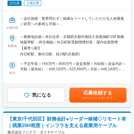
正社員
上場企業
・ご入社いただきましたら、先輩社員指導の下、実際の業務を通
じて、担当いただく仕事を覚えていっていただきます。慣れてき
たら業務範囲を増やしていき、１年を目安に独り立ちしていただ
～会社規模・業界問わず／組織をリードしていただける人材募集
く想定です。
／経営への参画も可能～
・職場でのOJT以外にも、階層別やテーマ別の社内研修プログラ
仕事内容
■業務内容：
ムも充実しております。
経理税務部にて主には以下業務をお任せする予定です。
＜勤務地詳細＞本社住所：京都府京都市南区久世殿城町338 勤務
・各々が協力的に業務を行なっていますので、ご安心いただける
連結経理業務・開示業務について、担当チームのリーダーとして
地最寄駅：JR京都線／向日町駅受動喫煙対策：屋内全面禁煙
環境です。
業務を遂行・取り纏めるとともに、担当者を指導育成していける
勤務地
・キャリアパスとしては、経理部、各事業本部の業務部門、支
【最寄り駅】
ような人材を期待します。
社・工場の総務部門、内部監査部門の長、などが可能性として挙
向日町駅、東向日駅、桂川駅(京都府)
げられます。
＜詳細＞
＜予定年収＞744万円～869万円＜賃金形態＞月給制＜賃金内訳＞
・四半期・年次決算、各種報告資料作成・分析、監査対応（40%)
月額（基本給）：448,193円～523,494円＜月給＞448,193円～
■組織環境：
・決算短信や有価証券報告などの開示資料作成、適時・正確な開
給与
523,494円＜昇給有無＞無＜残業手当＞有＜給与補足＞※上記年収
配属されるCS設備本部は既設の「消防設備：自動火災報知設備・
示 (40%)
に加え残業が発生分の支給もございます。詳細はスキル・経験を
消火設備等」の保守点検、補修工事を行っている事業本部になり
・全社的な会計方針の策定とグループ会社からの会計相談対応
考慮し決定いたします。■昇給年1回(4月)、賞与年2回(7・12月)
ます。 CS設備本部全体で160名ほどの社員が在席しており、うち
（10%)
※昇給・賞与評価は「職務」や「成果と行動」を相対評価により決
7名で管理業務を行っております。
応募依頼する
・チーム担当者の指導育成 (10%)
気になる
定。※予定年収は評価中位の場合です。賃金はあくまでも目安の金
（エージェントサービス）
※足下はESG等非財務情報への対応を進めており、新しいことにチ
額であり、選考を通じて上下する可能性があります。月給(月額)は
■働き方・企業魅力：
ャレンジできる職場です
固定手当を含めた表記です。
月平均残業は10時間程度（時期によって繁忙の差はあり）、フレ
ックスタイム制を活用でき、年間休日125日とワークライフバラ
■仕事のやりがい
ンスを整えやすい環境です。住宅手当や家族手当など福利厚生も
【東京/千代田区】財務会計※リーダー候補◇リモート有
・経理税務部は、一般企業でいう経理機能のうち財務会計と税務
充実しており、平均勤続年数16.3年と定着率を誇ります。
｜残業20H程度｜インフラを支える産業用ケーブル
に関して、よりグローバルに戦略的に実施している部署です。
・今回のポジションでは連結子会社数300社を超える上場企業の
株式会社フジクラ・ダイヤケーブル