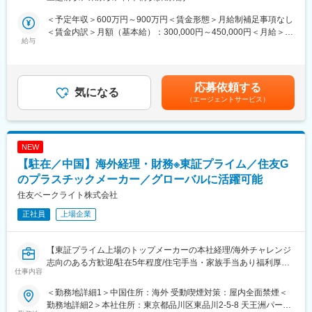
（企画戦略Gr）は、必要に応じて古河ASグループ各社に対し、以
化に伴い製品のニーズが高まっているため市場の拡大が期待され
下のサポートを行います。
ます。
＜予定年収＞600万円～900万円＜賃金形態＞月給制補足事項なし
＜賃金内訳＞月額（基本給）：300,000円～450,000円＜月給＞
■業務詳細
給与
■製品について：
300,000円～450,000円＜昇給有無＞有＜残業手当＞有＜給与補足
・事業方針の策定・進捗管理・課題対応支援
同社では主に2種類の電子部品を中心に製造／販売をしています。
＞補足事項なし賃金はあくまでも目安の金額であり、選考を通じ
・翌年度予算・中期経営計画の策定に向けた取りまとめ・調整業
（1）タンタルコンデンサ
て上下する可能性があります。月給(月額)は固定手当を含めた表記
務
・蓄電機能と放電機能を併せ持った部品で、一時的にたくさんの
です。
応募依頼する
・経営課題の分析および改善施策の立案支援
気になる
電気を必要とする場面や、電源が不安定になった際に電気を放
（エージェントサービス）
ち、製品がうまく作用するようにサポートするものです。特にタ
■ポジションの魅力：
ンタルコンデンサは小さいサイズで大容量の電気を貯めることが
・経営方針や事業戦略の策定、海外子会社支援を通じて、会社の
でき、製品の小型化を実現します。
成長や経営改善に直接貢献できる。
（2）回路保護電子
NEW
・経営層に近い立場で、予算策定や中期経営計画など幅広い経営
・電子機器を守るための部品です。過電圧や、ショートが発生し
【駐在／中国】海外経理・財務※東証プライム／住友G
企画業務を経験できる。
た際に、電子機器が壊れないように守る役割です。
・在宅勤務制度など働きやすい環境が整っており、仕事とプライ
のプラスチックメーカー／グローバルに活躍可能
ベートの両立がしやすい。
変更の範囲：会社の定める業務
住友ベークライト株式会社
・将来的には海外駐在のチャンスもあり、グローバルなキャリア
正社員
上場企業
形成が可能。
【東証プライム上場のトップメーカーの本社経理/海外チャレンジ
■古河電気工業について
志向のある方歓迎/駐在5年程度/住宅手当・家族手当あり福利厚生
従業員数約5万人、売上高約1兆円規模を誇る社会インフラ系メー
仕事内容
◎】
カーで、創業140年超の老舗企業です。電力ケーブルや光ファイ
バー分野を中核とし、光ファイバー用リボンファイバーでは世界
＜勤務地詳細1＞中国住所：海外 受動喫煙対策：屋内全面禁煙＜
■業務概要
トップクラスのシェアを持つのが大きな強み。
勤務地詳細2＞本社住所：東京都品川区東品川2-5-8 天王洲パーク