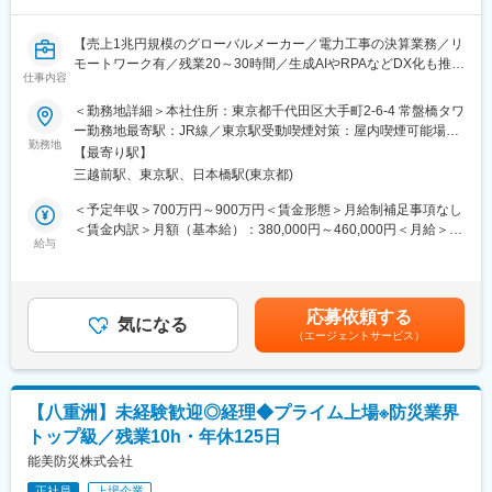
■組織構成
13名体制（20代11名、40代1名、60代1名）
【売上1兆円規模のグローバルメーカー／電力工事の決算業務／リ
モートワーク有／残業20～30時間／生成AIやRPAなどDX化も推進
■キャリアパス
仕事内容
中】
数年後には、当課で培った原価管理と広く学べる財務・税務・会
＜勤務地詳細＞本社住所：東京都千代田区大手町2-6-4 常盤橋タワ
計の知識を活かして、企業価値向上のために活躍いただきます。
■業務内容
ー勤務地最寄駅：JR線／東京駅受動喫煙対策：屋内喫煙可能場所
なお、年１回上司とキャリア面談があります。皆さんのライフプ
海外・国内の電力工事の決算業務を担当していただきます。
勤務地
あり変更の範囲：会社の定める事業所（リモートワーク含む）
ランに合わせたキャリアを一緒に考えます。
【最寄り駅】
入社後は、既存メンバーが担当している業務を引き継ぎながら、
三越前駅、東京駅、日本橋駅(東京都)
当社の工事決算の業務フローを理解していただきます。
■就業環境
その後、習熟度に応じて担当範囲を拡げ、将来は当社工事決算の
＜予定年収＞700万円～900万円＜賃金形態＞月給制補足事項なし
・フレックスタイム ※コアタイム13:00～14:00
リーダーを担当していただきたいと考えています。
＜賃金内訳＞月額（基本給）：380,000円～460,000円＜月給＞
・残業時間:20～30時間/月、繁忙期：4月・7月・10月・1月（四
また、進行基準処理にも関わってもらいたいと思っており、工事
給与
380,000円～460,000円＜昇給有無＞有＜残業手当＞有＜給与補足
半期末対応）、5月（期首対応） 繁忙期は30～50Ｈ
部隊や営業、企画部門と日常的なやり取りなど、個人の業務に専
＞補足事項なし賃金はあくまでも目安の金額であり、選考を通じ
・テレワーク:有・月の中旬～下旬は、各自の裁量で出社とテレワ
念するのではなく、多くの人とコミュニケーションを取りなが
て上下する可能性があります。月給(月額)は固定手当を含めた表記
ークを活用
ら、工事決算の業務を遂行していただきます。
です。
・出張：最低でも半年に1度は担当工場に棚卸で出張。主な出張
応募依頼する
また、四半期末には監査法人対応が定例であります。
気になる
先：各担当工場（三重、平塚、日光、今市、千葉）
（エージェントサービス）
今後の電力工事の拡大に伴い、適切な会計処理も事業部門と監査
法人を巻き込んで確立している最中です。
■古河電気工業について
今までの経験を活かしつつ、新たなことへ挑戦する気持ちを持っ
従業員数約5万人、売上高約1兆円規模を誇る社会インフラ系メー
ていれば、多くを経験し学ぶことが可能です。
カーで、創業140年超の老舗企業です。電力ケーブルや光ファイ
【八重洲】未経験歓迎◎経理◆プライム上場※防災業界
バー分野を中核とし、光ファイバー用リボンファイバーでは世界
トップ級／残業10h・年休125日
■組織構成
トップクラスのシェアを持つのが大きな強み。
12名体制（20代8名、30代1名、40代2名、60代1名）
能美防災株式会社
変更の範囲：会社の定める業務
正社員
上場企業