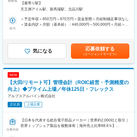
入社後は本社 経理企画本部にて約3カ月の研修を受けた後、中国
勤務地
サイドビル勤務地最寄駅：モノレール線／天王洲アイル駅受動喫
【最寄り駅】
広東省東莞の子会社にて5年程度、経理財務のマネジメントに取り
変更の範囲：会社の定める業務
煙対策：屋内全面禁煙変更の範囲：会社の定める事業所
天王洲アイル駅、新馬場駅、北品川駅
組んでいただきます。将来的には国内外の経理部門責任者やマネ
ージャーとしてキャリアアップできる可能性があります。
＜予定年収＞850万円～970万円＜賃金形態＞月給制補足事項なし
＜賃金内訳＞月額（基本給）：440,000円～500,000円＜月給＞
■業務詳細
給与
440,000円～500,000円＜昇給有無＞有＜残業手当＞有＜給与補足
・制度決算（個別・連結）や税務（申告・税制改正対応・調査対
＞※ご本人様のスキル・経験に応じて当社規定により決定いたしま
応）の推進
す。■賞与あり賃金はあくまでも目安の金額であり、選考を通じて
・本社および各子会社・工場の業績内容の把握と経理的サポート
上下する可能性があります。月給(月額)は固定手当を含めた表記で
応募依頼する
・連結月次損益分析・報告、四半期決算分析、連結年次予算編成
気になる
す。
（エージェントサービス）
・主要設備投資案件の効果測定、経理所見作成
・火災保険等のグローバルスキーム構築や内容見直し
・制度決算（Diva System10）、税務（TKC ASP1000R）、会計
（OBIC7）の活用
NEW
・香港地区への出張（月2日程度）や近隣外勤対応
【大田/リモート可】管理会計（ROIC経営・予測精度の
■組織構成
向上）◆プライム上場／年休125日・フレックス
経理部11名（部長1名、管理職2名、部員8名）、予算部6名（部長
アルプスアルパイン株式会社
1名、管理職2名、部員3名）。本部全体でキャリア採用者も多数
正社員
上場企業
活躍しています。
■業務の魅力
【日本を代表する総合電子部品メーカー｜世界約2,000社と取引｜
経理業務を通じて企業活動の最終成果を導き出し、経営層や社外
世界トップシェア製品を複数保有｜海外売上比率88.8％】
ステークホルダーへ財務情報をタイムリーに提供。国際会計基準
仕事内容
や国際税務の知識も身につきます。
■業務内容：