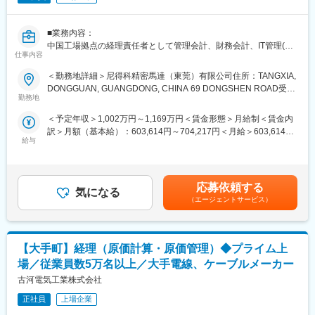
変更の範囲：会社の定める業務
します。
グループ長などステップアップいただけます。希望があれば海外
■業務内容：
でもご活躍頂けます。
中国工場拠点の経理責任者として管理会計、財務会計、IT管理(メ
原価立ち上げや改善・深掘りに注力し、新たな生産拠点や事業展
仕事内容
ール、電話、SAP、ネットワーク)、内部統制に従事いただきま
開を見据えた検討にも関われます。将来的に組織を支える中核人
す。
材としての活躍を期待しています。
＜勤務地詳細＞尼得科精密馬達（東莞）有限公司住所：TANGXIA,
DONGGUAN, GUANGDONG, CHINA 69 DONGSHEN ROAD受動
＜業務詳細＞
勤務地
■所属のミッション・業務
喫煙対策：屋内全面禁煙
1.事業計画から割り付けられた利益額の達成実現に向けて他部門
・情報通信事業に関する原価計算を通じた機動的な意思決定支援
＜予定年収＞1,002万円～1,169万円＜賃金形態＞月給制＜賃金内
へ情報提供、助言、促しを行う 45%
・新工場建設フェーズに参画し、フジクラの“稼ぐ工場”を設計する
訳＞月額（基本給）：603,614円～704,217円＜月給＞603,614円
2.短期、中期の計画の策定 15%
給与
～704,217円＜昇給有無＞無＜残業手当＞無＜給与補足＞※想定年
3.会社運営に関わる重要な各種仕組みを整備・調整する 20%
■期待すること
収は評価中位の場合です。■昇給年1回(4月)、賞与年2回(7・12
4.税務業務に関する起案、上申を行う 7%
・原価計算や管理会計の知見を活かした事業支援
月) ※昇給・賞与評価は「職務」や「成果と行動」を相対評価に
5.資金業務に関する起案、上申、運営を行う 10% 6.IT内容確
・新工場立ち上げに向けた原価管理の仕組み構築
より決定。賃金はあくまでも目安の金額であり、選考を通じて上
認 SAP運用確認(外部業者折衝、依頼事項チェック)、メール/電
応募依頼する
・投資回収やコスト低減施策の検討
気になる
下する可能性があります。月給(月額)は固定手当を含めた表記で
話/ネットワーク管理 3％
・新戦略商品の収益性分析
（エージェントサービス）
す。
・SAP導入（2028年予定）を見据えた業務設計や可視化
■勤務先について
・事業部門への提言・ビジネスパートナーとしての支援
雇用はニデック株式会社ですが、以下へ出向での業務となりま
【大手町】経理（原価計算・原価管理）◆プライム上
す。
■求める人物像
〇尼得科精密馬達（東莞）有限公司＜事業内容：モータ/アクチュ
場／従業員数5万名以上／大手電線、ケーブルメーカー
・主体的に業務課題に取り組むことができる
エータ単体 (振動モータ, ブラシレスDCモータ), モータ関連製品
・原価計算を通じて、事業改善につなげることができる
古河電気工業株式会社
(ファン・ブロア) / Applications: IT通信 (スマホ, その他 IT通信), 家
電 (冷蔵庫/冷凍庫)の製造/所在地：69 DONGSHEN ROAD,
正社員
上場企業
■業務の面白み・魅力
TANGXIA, DONGGUAN, GUANGDONG, CHINA＞
・ローテーションを通じて、グルーバルな経理のプロフェッショ