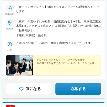
【オープンポジション】経験やスキルに応じた経理業務をお任せ
します
仕事内容
【東京・千葉いずれか勤務／当面転勤なし】■本社：東京都江東区
木場1-5-1アクセス：東京メトロ東西線「木場駅」から徒歩4分■佐
勤務地
倉事業所：千葉県佐倉市六崎1440アクセス：JR総武本線・成田線
【最寄り駅】
「佐倉駅」から徒歩12分★佐倉駅から通勤バスあり／自動車通勤
木場駅(東京都)、佐倉駅
もOK※将来的に、国内外の当社各拠点勤務（テレワークを行う場
所を含む）の可能性あり※受動喫煙防止対策：屋内全面禁煙
月給29万5000円～※能力・経験を考慮の上決定いたします。
給与
あなたの経理スキルを、もっと大きな舞台で。
生成AIの普及を支えるグローバルメーカーで長く活躍
気になる
応募する