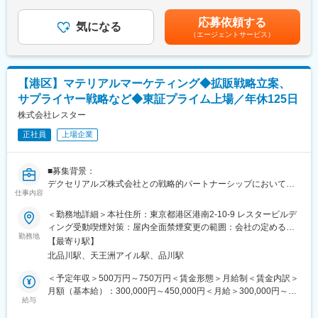
東芝は創業以来、世界初、日本初の技術と製品を数多く生み出
当支給賃金はあくまでも目安の金額であり、選考を通じて上下す
・エンタープライズサービスの実行に伴う、各データの精査と入
し、技術革新で日本の社会と文化を支えてきました。昨今、私達
る可能性があります。月給(月額)は固定手当を含めた表記です。
応募依頼する
力
気になる
の取り巻く環境は、情報通信技術の発達をはじめ、よりスピード
（エージェントサービス）
・オペレーションに伴うドキュメントの管理
を上げて変化を続け、人口増加や情報通信技術の発達、資源・エ
・SAP CRMへのデータ入力
ネルギー問題やや気候変動、環境問題など、様々な課題が顕在
・プログラム内容の調整
化、複雑化しています。
・承認プロセス等における国内海外各部門との協業
当社はこのような変化に対応し、社会の発展に貢献するため「社
【港区】マテリアルマーケティング◆拡販戦略立案、
会インフラ」「エネルギー」「電子デバイス」「デジタルソリュ
サプライヤー戦略など◆東証プライム上場／年休125日
■当社の特徴：
ーション」を注力事業領域として、世界規模での競争に勝ち抜け
当社は、飲料水などの環境分析分野、食品偽装や残留農薬などの
株式会社レスター
る事業構造への変革に取り組んでいます。
食品分析分野、危険ドラッグなどの法医学など、多岐にわたる化
正社員
上場企業
学分析の分野はもちろん、製薬・バイオテクノロジーなどのライ
変更の範囲：会社の定める業務
フサイエンス分野にも強みを持っています。
■募集背景：
■当社の魅力：
デクセリアルズ株式会社との戦略的パートナーシップにおいて、
・当社はアメリカ発の世界最大級の分析機器メーカーです。約
仕事内容
共通目標の達成のため新規市場・アプリケーションの開拓を進め
110ヶ国に展開、売上高8,000億円超、グローバルで18,000名規模
ております。
＜勤務地詳細＞本社住所：東京都港区港南2-10-9 レスタービルデ
を誇り、NY証券取引所に上場、S&P500構成銘柄にも選ばれてい
組織強化のためプロジェクトを担っていただく即戦力人財の募集
ィング受動喫煙対策：屋内全面禁煙変更の範囲：会社の定める事
ます。
を行います。
勤務地
業所
・当社は様々な業界の主要6分野、食品、環境・法医学、製薬、診
【最寄り駅】
断、化学・エネルギー、研究に事業ポートフォリオを張ってお
北品川駅、天王洲アイル駅、品川駅
■配属部署のミッション：
り、景気変動を受けにくく、業績的に安定しています。
サプライヤーサイドでのビジネスの拡大とそれに付随する一切の
＜予定年収＞500万円～750万円＜賃金形態＞月給制＜賃金内訳＞
業務を行う部署となります。社内営業部隊と横断的にかかわり、
月額（基本給）：300,000円～450,000円＜月給＞300,000円～
変更の範囲：会社の定める業務
ビジネスクリエイションを行うことをミッションとしておりま
給与
450,000円＜昇給有無＞有＜残業手当＞有賃金はあくまでも目安
す。
の金額であり、選考を通じて上下する可能性があります。月給(月