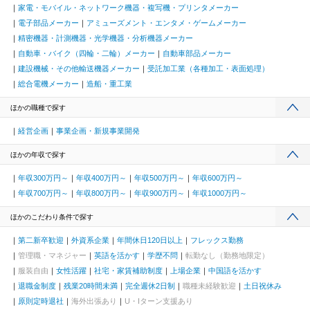
家電・モバイル・ネットワーク機器・複写機・プリンタメーカー
電子部品メーカー
アミューズメント・エンタメ・ゲームメーカー
精密機器・計測機器・光学機器・分析機器メーカー
自動車・バイク（四輪・二輪）メーカー
自動車部品メーカー
建設機械・その他輸送機器メーカー
受託加工業（各種加工・表面処理）
総合電機メーカー
造船・重工業
ほかの職種で探す
経営企画
事業企画・新規事業開発
ほかの年収で探す
年収300万円～
年収400万円～
年収500万円～
年収600万円～
年収700万円～
年収800万円～
年収900万円～
年収1000万円～
ほかのこだわり条件で探す
第二新卒歓迎
外資系企業
年間休日120日以上
フレックス勤務
管理職・マネジャー
英語を活かす
学歴不問
転勤なし（勤務地限定）
服装自由
女性活躍
社宅・家賃補助制度
上場企業
中国語を活かす
退職金制度
残業20時間未満
完全週休2日制
職種未経験歓迎
土日祝休み
原則定時退社
海外出張あり
U・Iターン支援あり