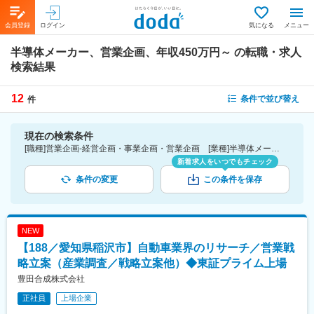
会員登録
ログイン
気になる
メニュー
半導体メーカー、営業企画、年収450万円～
の転職・求人
検索結果
12
条件で並び替え
件
現在の検索条件
[職種]営業企画-経営企画・事業企画・営業企画 [業種]半導体メーカー-メーカー（機械・電気）業界 [年収]450万円～
新着求人をいつでもチェック
条件の変更
この条件を保存
NEW
【188／愛知県稲沢市】自動車業界のリサーチ／営業戦
略立案（産業調査／戦略立案他）◆東証プライム上場
豊田合成株式会社
正社員
上場企業