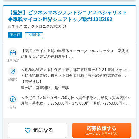
表記です。
質・環境などの優位性を武器に、事業を通じて社会的価値を創造
使用されるフラッシュメモリ製品・SSD製品の拡販を担当いただ
します。
きます。顧客の事業戦略や技術ロードマップを踏まえながら、製
【豊洲】ビジネスマネジメントシニアスペシャリスト
品提案や採用活動を推進し、新たなビジネス機会の創出に取り組
変更の範囲：会社の定める業務
◆車載マイコン世界シェアトップ級#11015182
みます。
ルネサス エレクトロニクス株式会社
・担当地域/顧客の予算・実行管理
正社員
上場企業
担当エリアや顧客ごとの売上目標・収益計画の策定および進捗管
理を担当いただきます。市場動向や顧客需要を分析しながら販売
戦略を立案し、目標達成に向けた施策を主体的に推進します。
【東証プライム上場の半導体メーカー／フルフレックス・家賃補
助制度など充実の福利厚生】
・顧客要望への対応、社内関連部門へのフィードバック
仕事内容
顧客との日々のコミュニケーションを通じて、技術的な課題や製
■このポジションについて
＜勤務地詳細＞本社住所：東京都江東区豊洲3-2-24 豊洲フォレシ
品への要望、市場ニーズを把握します。その内容を開発・品質・
車載MCU（マイクロコントローラ）市場は自動車の電動化（EV）
ア勤務地最寄駅：東京メトロ有楽町線／豊洲駅受動喫煙対策：屋
生産・SCMなどの社内関係部門へ共有し、顧客満足度向上や製品
や自動運転技術（ADAS）の進化を受け大幅な拡大が見込まれて
勤務地
内全面禁煙
競争力強化につなげる役割を担います。
【最寄り駅】
います。
豊洲駅、新豊洲駅、越中島駅
ルネサスの中核である本事業を更に強化していく必要があり、そ
・顧客との価格折衝、受注契約サポート、その後の需給管理
のための体制強化が急務、即戦力となる人材を募集しています。
＜予定年収＞550万円～750万円＜賃金形態＞月給制＜賃金内訳＞
顧客との価格交渉や契約締結に向けた各種調整を行うほか、受注
月額（基本給）：275,000円～375,000円＜月給＞275,000円～
後は生産・供給部門と連携しながら需給管理や納期調整を実施し
本ポジションでは、車載MCU製品のビジネスおよびプロフィット
給与
375,000円＜昇給有無＞有＜残業手当＞有＜給与補足＞※経験・年
ます。安定供給を実現し、顧客との長期的な信頼関係構築に貢献
マネジメントを担い、事業の成長と収益最大化に貢献いただきま
齢等により管理監督者採用の可能性があり、その場合残業代の支
いただきます。
す。
給はありません。■昇給：年1回■賞与：年1回賃金はあくまでも目
・車載MCU製品のビジネスおよび利益管理
安の金額であり、選考を通じて上下する可能性があります。月給
・顧客の購買部門、技術部門との定期会議への参加
応募依頼する
・商談管理およびデータ分析
気になる
(月額)は固定手当を含めた表記です。
顧客の購買部門や技術部門との定期的な打ち合わせに参加し、需
（エージェントサービス）
・営業と連携した商談時のコマーシャルサポート（価格交渉、契
要予測や製品採用計画、今後の開発動向について情報交換を行い