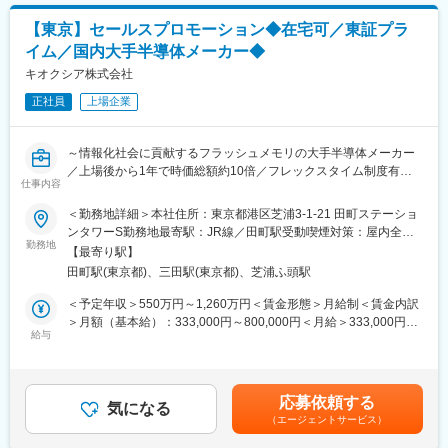
おける新規事業の拡大を検討しています。
質・環境などの優位性を武器に、事業を通じて社会的価値を創造
・市場：国内外の化学製品工場、等の水処理施設
します。
【東京】セールスプロモーション◆在宅可／東証プラ
・製品：積水化学開発のMABR
イム／国内大手半導体メーカー◆
・強み：世界初・高効率MABRで省エネ(電力量1/3以下)
変更の範囲：会社の定める業務
(MABR: Membrane Aerated Biofilm Reactorの略、膜曝気バイオリ
キオクシア株式会社
アクター）
正社員
上場企業
■就業環境：
・在宅勤務：週1回～月数回（メンバーの個人差有）
～情報化社会に貢献するフラッシュメモリの大手半導体メーカー
・フレックスタイム制度有
／上場後から1年で時価総額約10倍／フレックスタイム制度有／
・勤務地はご希望およびテーマにより、面談にてご相談させてい
仕事内容
在宅勤務可～
ただきます
＜勤務地詳細＞本社住所：東京都港区芝浦3-1-21 田町ステーショ
■本ポジションの魅力：
【組織のミッション】
ンタワーS勤務地最寄駅：JR線／田町駅受動喫煙対策：屋内全面
我々が推進している新規事業は、積水化学グループが社会に提供
キオクシアのフラッシュメモリ製品、SSD製品のグローバルな拡
勤務地
禁煙変更の範囲：会社の定める事業所（リモートワーク含む）
している価値’社会課題解決’そのものを実現化し、ダイレクトに貢
【最寄り駅】
販推進を担います。
献実感を得ることのできる活動であり、また、国内にとどまら
田町駅(東京都)、三田駅(東京都)、芝浦ふ頭駅
特にスマートフォン・Edge AI向けUFS・eMMC製品の海外顧客へ
ず、海外の事業化に携われることにやりがいを感じています。
の拡販推進と現地サポートが配属先のミッションとなります。
＜予定年収＞550万円～1,260万円＜賃金形態＞月給制＜賃金内訳
＞月額（基本給）：333,000円～800,000円＜月給＞333,000円～
◆当社の魅力・特徴：
【業務内容】
給与
800,000円＜昇給有無＞有＜残業手当＞有＜給与補足＞【年収
◇プラスチック製品のパイオニアとして設立から70年以上、世界
フラッシュメモリ（NAND型）製品またはそれを搭載したストレ
例】・950万円（既婚・子2人／月給53万円＋各種手当＋賞与）・
各国へ事業展開をする化学メーカーです。「住宅」「環境・ライ
ージ製品（SSD）のセールスプロモーション業務。
680万円（独身／月給39万円＋各種手当＋賞与）※各種手当には、
フライン」「高機能プラスチックス」の3軸に事業を展開してお
住宅費補助、家賃補助、（次世代育成手当）、20時間/月相当の時
り、幅広い領域において価値発揮し、このコロナ禍においても増
応募依頼する
【具体的な仕事内容】
気になる
間外勤務手当含む。賃金はあくまでも目安の金額であり、選考を
益を達成しています。「100年経っても存在感のある企業グルー
（エージェントサービス）
・フラッシュメモリ製品またはSSD製品の販売促進業務
通じて上下する可能性があります。月給(月額)は固定手当を含めた
プであり続ける」ことを目標に、さまざまな分野で、技術・品
スマートフォン、PC、データセンター、自動車など幅広い用途で