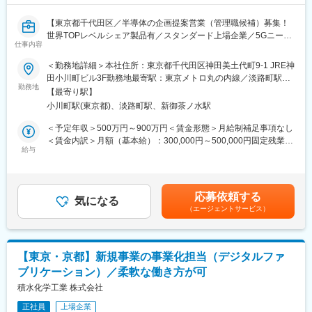
ワイトペーパー作成、報告
・立案した営業戦略をもとに、事業部企画や技術との具体的な方
【東京都千代田区／半導体の企画提案営業（管理職候補）募集！
策落とし込みや営業支援
世界TOPレベルシェア製品有／スタンダード上場企業／5Gニーズ
仕事内容
で業績好調／AI・IoTにも積極的投資／年収500万～900万円／転
■期待役割：
勤当面なし】
＜勤務地詳細＞本社住所：東京都千代田区神田美土代町9-1 JRE神
・海外各拠点の営業と連携し、BMC情報の分析より販売戦略を提
田小川町ビル3F勤務地最寄駅：東京メトロ丸の内線／淡路町駅受
案する役割を期待
【変更の範囲：会社の定める業務】
勤務地
動喫煙対策：屋内全面禁煙変更の範囲：本文参照
【最寄り駅】
小川町駅(東京都)、淡路町駅、新御茶ノ水駅
■具体的な業務内容：
■業務内容：
・3C分析（市場／顧客／競合先）、業界動向に関するレポート作
当社営業部にてLSI(集積回路)製品を中心とした半導体関連製品の
＜予定年収＞500万円～900万円＜賃金形態＞月給制補足事項なし
成／発信
営業活動をお任せ致します。将来的にはマネージャとしてグルー
＜賃金内訳＞月額（基本給）：300,000円～500,000円固定残業手
・グローバル販売戦略の立案
プの取りまとめもお任せします。
給与
当/月：50,000円～80,000円（固定残業時間20時間0分/月）超過し
・海外事業体、事業領域との連携とライン営業支援
販売代理店経由での販売ですが、既存顧客のみならず、新規開拓
た時間外労働の残業手当は追加支給＜月給＞350,000円～580,000
についても企画提案等、積極的にご活躍頂きます。少数精鋭の営
円（一律手当を含む）＜昇給有無＞有＜残業手当＞有＜給与補足
■使用ツール：
業部隊で、デジタルマーケティング等も活用し、数値分析したり
＞※上記年収は目安の金額となります。※詳細は経験・能力・前職
応募依頼する
一般的なPCソフト（パワポ、エクセル、ワード等）
しながらご自身で戦略立てて裁量をもって進めて頂けます。
気になる
給与などを考慮の上、決定します（応相談）■賞与：月給3ヶ月分
（エージェントサービス）
（直近全社平均）賃金はあくまでも目安の金額であり、選考を通
■魅力：
■やりがい
じて上下する可能性があります。月給(月額)は固定手当を含めた表
・業務自体も試行錯誤トライアル、チャレンジできる
成長市場である車載市場、産業市場へ業務拡大、5G、AI/IoTへの
記です。
・グローバルの販売戦略立案という、基本方針の立案に携わる事
進出も積極的に進めております。今後の需要拡大も見込まれてお
【東京・京都】新規事業の事業化担当（デジタルファ
にとる責任感と充実感
り、注目されている業界と携わりなが
ブリケーション）／柔軟な働き方が可
・海外拠点営業とダイレクトなコミュニケーションによる幅広い
ら、ご自身のスキル経験を成長させていくことが出来る環境で
経験（一部、語学力活用）
す。
積水化学工業 株式会社
正社員
上場企業
変更の範囲：会社の定める業務
■組織構成