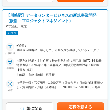
・社内外関係者との日々のやり取り、国内／海外営業との議論、
顧客訪問を通して、検査・計測領域の理解を深める
・顧客課題・技術トレンド・市場動向を整理し、戦略ストーリー
【川崎駅】データセンタービジネスの新規事業開発
として資料化
（設計・プロジェクトマネジメント）
・開発・営業・海外グループ会社のメンバーと連携し、戦略立案
から実行までを推進
株式会社 東芝
・対象マーケットごとの競合メーカーのベンチマーク など
正社員
※上記をチームで一緒に進めていくスタイルです。
■やりがい、魅力：
■背景：
・AI・データセンター拡大を背景に、今後も成長が続く半導体産
全社成長戦略の一環として、市場拡大が継続しているデータセン
業の最前線で経験を積めむことができます。
仕事内容
ターをターゲットに、現在業界が抱える各課題(設計・施工リソー
単なる調査・資料作成にとどまらず、顧客課題×技術トレンドを起
ス不足、電力不足等)をグループ総合力を用いて解決していくこと
＜勤務地詳細＞本社住所：神奈川県川崎市幸区堀川町72-34 勤務
点に、開発・営業・海外メンバーと連携して「戦略を描く」
を目指しています。今後変化が予想されるデータセンター業界(地
地最寄駅：JR各線／地下鉄各線／川崎駅受動喫煙対策：屋内全面
→「実行につなげる」まで担うポジションです。
方分散化、ワットビット等)において、高いアンテナやリサーチス
勤務地
禁煙変更の範囲：会社の定める事業所
新事業の立ち上げフェーズで、裁量とスピード感をもった業務を
【最寄り駅】
キルを持ち、加えて柔軟かつ迅速な実行力を有する人材を募集し
希望される方にマッチするポジションです。
川崎駅、京急川崎駅、尻手駅
ます。
当部門は、東芝グループ全体のデータセンター事業を取り纏めて
＜予定年収＞700万円～1,200万円＜賃金形態＞月給制補足事項な
■募集背景：
ワンストップで対応することをミッションとしており、全社横断
し＜賃金内訳＞月額（基本給）：370,000円～650,000円＜月給＞
・堀場エステック社の新事業であるMetrology（検査・計測）製品
および他社連携による新たなビジネスの「型」を構築し、顧客や
給与
370,000円～650,000円＜昇給有無＞有＜残業手当＞有＜給与補足
の立ち上げ／プロモーションを加速するための募集です。顧客課
パートナーを含めたエコシステムを形成することで最適なソリュ
＞※スキル・経験・年齢等を考慮し決定致します。※本求人票の記
題起点での提案活動から、戦略立案～実行までを一気通貫で推進
ーションを提供していきます。
載年収はあくまで想定額であり保証額ではありません。■昇給：年
できる体制を強化します。
1回■賞与：年2回（7月・12月）※業績連動型となります。賃金は
応募依頼する
■業務内容：
気になる
あくまでも目安の金額であり、選考を通じて上下する可能性があ
変更の範囲：会社の定める業務