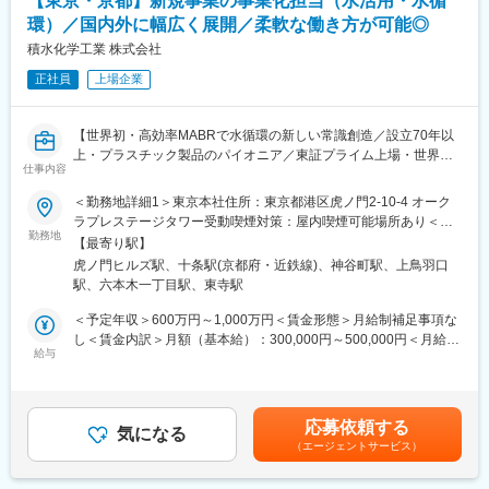
【東京・京都】新規事業の事業化担当（水活用・水循
化剤
環）／国内外に幅広く展開／柔軟な働き方が可能◎
・強み：世界オンリーワンの自己修復効果化をもつコンクリーシ
ョン化剤 （名古屋大学 吉田教授との共同開発品。
積水化学工業 株式会社
NHKはじめ国内TVで多数紹介。 英国科学誌
正社員
上場企業
SpringerNature?2024年5月掲載。名古屋大学主催 コンクリーシ
ョン応用技術研究会HP参照?
(https://conseed.web.fc2.com/archive.html)
【世界初・高効率MABRで水循環の新しい常識創造／設立70年以
上・プラスチック製品のパイオニア／東証プライム上場・世界各
■就業環境：
仕事内容
国へ事業展開／自己資本比率58.0%／平均年収870万・平均勤続年
・在宅勤務：週1回～月数回（メンバーの個人差有）
数15.2年・全社平均残業時間16.8時間】
＜勤務地詳細1＞東京本社住所：東京都港区虎ノ門2-10-4 オーク
・フレックスタイム制度有
ラプレステージタワー受動喫煙対策：屋内喫煙可能場所あり＜勤
◆職務内容：
勤務地
務地詳細2＞京都研究所住所：京都府京都市南区上鳥羽上調子町2-
■本ポジションの魅力：
【最寄り駅】
水活用・水循環(MABR)の事業拡大に向けた、国内外技術マーケテ
2 受動喫煙対策：屋内全面禁煙変更の範囲：会社の定める事業所
積水化学グループが社会に提供している価値’社会課題解決’そのも
虎ノ門ヒルズ駅、十条駅(京都府・近鉄線)、神谷町駅、上鳥羽口
ィング（技サ）をお任せします。
（リモートワーク含む）
のを実現化し、ダイレクトに貢献実感を得ることのできる活動で
駅、六本木一丁目駅、東寺駅
FY25下期から国内向けの試販を開始してます。
あり、国内にとどまらず、海外の事業化に携われることにやりが
国内展開と並行して、海外展開も開始しました。
＜予定年収＞600万円～1,000万円＜賃金形態＞月給制補足事項な
いを感じています。
業務としては、国内外の顧客(民間工場、水処理EPC等)へ、MABR
し＜賃金内訳＞月額（基本給）：300,000円～500,000円＜月給＞
を用いたソリューション提案を実施する技術マーケティング活動
給与
300,000円～500,000円＜昇給有無＞有＜残業手当＞有＜給与補足
◆当社の魅力・特徴：
です。
＞※年齢・経験に応じて年収の提示を行うため、上記年収の限りで
◇プラスチック製品のパイオニアとして設立から70年以上、世界
（これまでのご経験・スキルに応じて、国内外の事業拡大戦略の
はありません。賃金はあくまでも目安の金額であり、選考を通じ
各国へ事業展開をする化学メーカーです。「住宅」「環境・ライ
策定を担っていただく可能性もあります）
て上下する可能性があります。月給(月額)は固定手当を含めた表記
フライン」「高機能プラスチックス」の3軸に事業を展開してお
応募依頼する
気になる
です。
り、幅広い領域において価値発揮し、このコロナ禍においても増
（エージェントサービス）
■採用背景：
益を達成しています。「100年経っても存在感のある企業グルー
環境課題の解決と持続可能な社会の実現に向け、排水処理分野に
プであり続ける」ことを目標に、さまざまな分野で、技術・品