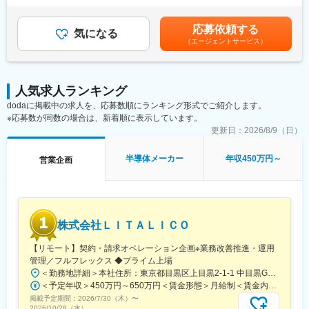
額)は固定手当を含めた表記です。
■入社後にお任せする業務内容：
応募依頼する
デクセリアルズ株式会社の商材拡販に従事していただきます。
気になる
（エージェントサービス）
営業本部、海外販社、パートナーと協力し既存顧客のさらなる拡
大、新規市場のマーケティング、拡販戦略立案、サプライヤー戦
略の実施をメインでお任せいたします。
＜取り扱い商材＞
人気求人ランキング
ケミカル材料、電子部品材料、光半導体など
dodaに掲載中の求人を、応募数順にランキング形式でご紹介します。
※応募数が同数の場合は、新着順に表示しています。
■担当業務の魅力：
当社は、1兆円企業の実現を目指し、M＆Aや事業投資などコーポ
更新日：
2026/8/9（日）
レートアクションを積極的に実行しています。本社や国内・海外
のグループ会社におけるグループ全体の豊富な経験を積むこと
半導体メーカー
年収450万円～
営業企画
で、エレクトロニクスの情報プラットフォーマーとしてデバイス
業界のプロフェッショナルとしてキャリアアップが可能です。ま
た当社は電子部品のみならず、ケミカル材料、バッテリーなど多
彩な商材を扱っており、様々なキャリアプランを描くことができ
ます。
株式会社ＬＩＴＡＬＩＣＯ
■キャリアステップイメージ：
【リモート】契約・請求オペレーション企画※業務改善推進・運用
【入社直後】
管理／フルフレックス ◆プライム上場
ケミカル材料、電子デバイス材料、光半導体等の拡販とマーケテ
＜勤務地詳細＞本社住所：東京都目黒区上目黒2-1-1 中目黒GTタワー15F、16F、20F勤務地最寄駅：東京メトロ日比谷線・東急東横線／中目黒駅受動喫煙対策：屋内全面禁煙変更の範囲：会社の定める事業所（リモートワーク含む）
ィングによる機会創出
＜予定年収＞450万円～650万円＜賃金形態＞月給制＜賃金内訳＞月額（基本給）：232,400円～353,000円その他固定手当/月：49,800円～54,800円固定残業手当/月：43,700円～63,100円（固定残業時間20時間0分/月）超過した時間外労働の残業手当は追加支給＜月給＞325,900円～470,900円（一律手当を含む）＜昇給有無＞有＜残業手当＞有＜給与補足＞■その他固定手当：ライフプラン手当■賞与：年2回（5月・11月）■評価・昇給：半期毎に実施※想定年収に含まれる賞与額は5段階評価中評価3（590,000円～850,000円）の場合を基準とする※給与詳細は経験・スキル等を考慮の上、決定する賃金はあくまでも目安の金額であり、選考を通じて上下する可能性があります。月給(月額)は固定手当を含めた表記です。
【数年後に期待する事】
掲載予定期間：
2026/7/30（木）
〜
マーケットインからの販売戦略およびサプライヤーとの拡販戦略
2026/10/28（水）