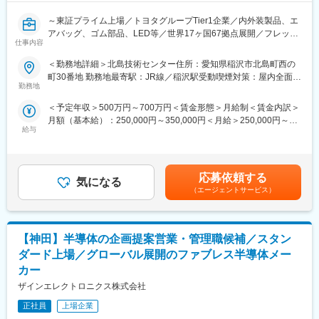
～東証プライム上場／トヨタグループTier1企業／内外装製品、エ
アバッグ、ゴム部品、LED等／世界17ヶ国67拠点展開／フレック
仕事内容
ス～
＜勤務地詳細＞北島技術センター住所：愛知県稲沢市北島町西の
■採用背景：
町30番地 勤務地最寄駅：JR線／稲沢駅受動喫煙対策：屋内全面禁
自動車業界は「100年に一度の変革期」にあり、従来の枠組みを
勤務地
煙変更の範囲：会社の定める事業所
超えた戦略的な事業運営が求められています。
＜予定年収＞500万円～700万円＜賃金形態＞月給制＜賃金内訳＞
当社が持続的な成長を遂げるためには、マクロ経済や顧客・競合
月額（基本給）：250,000円～350,000円＜月給＞250,000円～
動向、技術トレンドを分析し、精度の高い営業戦略を立案する必
給与
350,000円＜昇給有無＞有＜残業手当＞有＜給与補足＞※上記年収
要があります。今回は、銀行の産業調査部やシンクタンク、ある
はモデルであり、年齢・経験を考慮の上決定します。※上記年収に
いは事業会社の経営企画等で培った高度なリサーチ・分析スキル
は、基本給・諸手当（残業手当等）・賞与などを含みます。■昇
を有し、当社の成長戦略をデータと論理で
給：年1回（4月）■賞与：年2回（7月、12月）賃金はあくまでも
支えていただける専門人材を募集します。
応募依頼する
気になる
目安の金額であり、選考を通じて上下する可能性があります。月
（エージェントサービス）
給(月額)は固定手当を含めた表記です。
■ミッション：
顧客・競合・自社分析を通じた将来のグローバルの販売戦略立
案、および事業部門と連携した顧客提案・折衝
【神田】半導体の企画提案営業・管理職候補／スタン
■主要業務：
ダード上場／グローバル展開のファブレス半導体メー
モビリティ業界における市場・顧客・競合先の分析を行い、経営
カー
層の意思決定を支援する調査レポートの作成・発信
ザインエレクトロニクス株式会社
・デスクトップリサーチ・有識者ヒアリングを通じた業界動向、
法規制、新技術に関する調査
正社員
上場企業
・調査結果を経営層が直感的に理解できるレベルの資料作成はホ