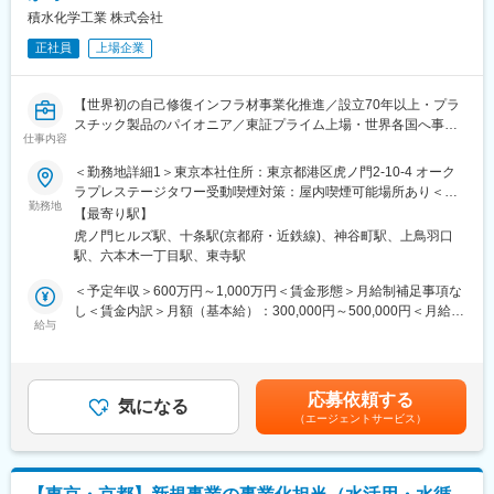
積水化学グループが社会に提供している価値’社会課題解決’そのも
積水化学工業 株式会社
のを実現化し、ダイレクトに貢献実感を得ることのできる活動で
正社員
上場企業
あり、国内にとどまらず、海外の事業化に携われることにやりが
いを感じています。
【世界初の自己修復インフラ材事業化推進／設立70年以上・プラ
◆当社の魅力・特徴：
スチック製品のパイオニア／東証プライム上場・世界各国へ事業
◇プラスチック製品のパイオニアとして設立から70年以上、世界
仕事内容
展開／自己資本比率58.0%】
各国へ事業展開をする化学メーカーです。「住宅」「環境・ライ
フライン」「高機能プラスチックス」の3軸に事業を展開してお
＜勤務地詳細1＞東京本社住所：東京都港区虎ノ門2-10-4 オーク
◆職務内容：
り、幅広い領域において価値発揮し、このコロナ禍においても増
ラプレステージタワー受動喫煙対策：屋内喫煙可能場所あり＜勤
コンクリーション化剤の事業化に向けた、国内外技術マーケティ
勤務地
益を達成しています。「100年経っても存在感のある企業グルー
務地詳細2＞京都研究所住所：京都府京都市南区上鳥羽上調子町2-
【最寄り駅】
ング担当をお任せします。
プであり続ける」ことを目標に、さまざまな分野で、技術・品
2 受動喫煙対策：屋内全面禁煙変更の範囲：会社の定める事業所
虎ノ門ヒルズ駅、十条駅(京都府・近鉄線)、神谷町駅、上鳥羽口
本技術は、コンクリーション研究の世界的権威 名古屋大学 吉田教
質・環境などの優位性を武器に、事業を通じて社会的価値を創造
（リモートワーク含む）
駅、六本木一丁目駅、東寺駅
授と共同開発で進めている、自己修復性を有する世界オンリーワ
します。
ンの材料技術です。国内外の放射性廃棄物処分場、一般土木分野
＜予定年収＞600万円～1,000万円＜賃金形態＞月給制補足事項な
等で、本材を用いた自己修復によるインフラの長期寿命化が期待
変更の範囲：会社の定める業務
し＜賃金内訳＞月額（基本給）：300,000円～500,000円＜月給＞
されており、国内外のゼネコン、公的機関等と共同研究開発を進
給与
300,000円～500,000円＜昇給有無＞有＜残業手当＞有＜給与補足
めています。
＞※年齢・経験に応じて年収の提示を行うため、上記年収の限りで
はありません。賃金はあくまでも目安の金額であり、選考を通じ
■事業：
て上下する可能性があります。月給(月額)は固定手当を含めた表記
応募依頼する
社会課題の解決と持続可能な社会の実現に向け、老朽化が進むイ
気になる
です。
（エージェントサービス）
ンフラ材料の、自己修復による長期寿命化による、より持続可能
な社会の実現に貢献する事業
・市場：放射性廃棄物処分場の長期寿命化、土壌汚染対策、法面
崩落防止等の、国内外市場 製品）当社開発のコンクリーション