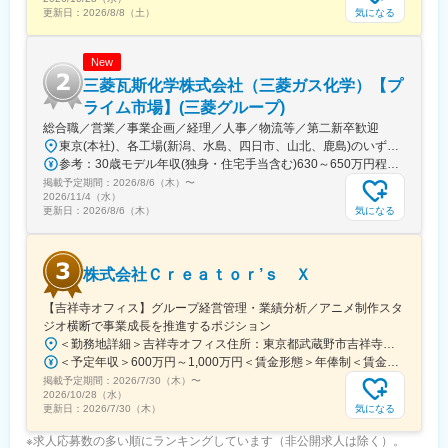
立案
気になる
更新日：
2026/8/8（土）
■働き方：
New
・残業時間：月平均20時間程度
・フレックス利用状況：全社的に積極的に活用しております。業
三菱瓦斯化学株式会社（三菱ガス化学）【プ
務状況、お子様の送迎、通院など個別事情によって柔軟に利用可
ライム市場】(三菱グループ)
能です。
総合職／営業／事業企画／経理／人事／物流等／第二新卒歓迎
・テレワーク可否：原則出社となります。
東京(本社)、各工場(新潟、水島、四日市、山北、鹿島)のいずれかに配属予定です。 ※全国転勤あり ・本社／東京都千代田区丸の内2-5-2 三菱ビル ＜アクセス＞ 各線「東京駅」より徒歩2分 東京メトロ千代田線「二重橋前駅」より徒歩2分
・休日出勤や出張など：休日出勤は原則ありません。出張につい
参考：30歳モデル年収(独身・住宅手当含む)630～650万円程度 35歳モデル年収(独身・住宅手当含む) 730～750万円程度
ては発生する可能性があります。
掲載予定期間：
2026/8/6（木）
〜
2026/11/4（水）
変更の範囲：会社の定める業務
気になる
更新日：
2026/8/6（木）
株式会社Ｃｒｅａｔｏｒ’ｓ Ｘ
【吉祥寺オフィス】グループ経営管理・業績分析／アニメ制作スタ
ジオ横断で事業成長を推進するポジション
＜勤務地詳細＞吉祥寺オフィス住所：東京都武蔵野市吉祥寺東町一丁目12番15号 受動喫煙対策：屋内全面禁煙変更の範囲：会社の定める事業所（リモートワーク含む）
＜予定年収＞600万円～1,000万円＜賃金形態＞年俸制＜賃金内訳＞年額（基本給）：6,000,000円～10,000,000円固定残業手当/月：130,100円～216,800円（固定残業時間45時間0分/月）超過した時間外労働の残業手当は追加支給＜月額＞630,100円～1,050,133円（12分割）（一律手当を含む）＜昇給有無＞無＜残業手当＞有賃金はあくまでも目安の金額であり、選考を通じて上下する可能性があります。月給(月額)は固定手当を含めた表記です。
掲載予定期間：
2026/7/30（木）
〜
2026/10/28（水）
気になる
更新日：
2026/7/30（木）
※求人応募数の多い順にランキングしています（非公開求人は除く）。