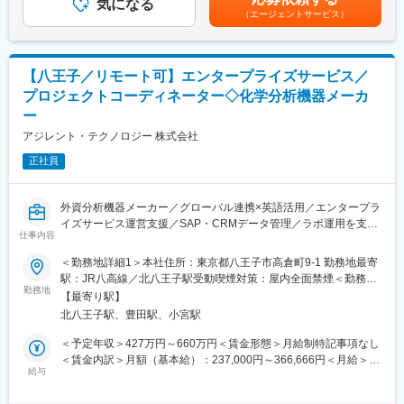
ています。
気になる
あくまでも目安の金額であり、選考を通じて上下する可能性があ
ネルギー問題やや気候変動、環境問題など、様々な課題が顕在
（エージェントサービス）
ります。月給(月額)は固定手当を含めた表記です。
化、複雑化しています。
■業務内容：
当社はこのような変化に対応し、社会の発展に貢献するため「社
グローバル市場における鉄道システム事業の拡大に向け、海外営
会インフラ」「エネルギー」「電子デバイス」「デジタルソリュ
業として以下の業務を担って頂きます。
ーション」を注力事業領域として、世界規模での競争に勝ち抜け
【八王子／リモート可】エンタープライズサービス／
る事業構造への変革に取り組んでいます。
プロジェクトコーディネーター◇化学分析機器メーカ
【具体的には】
ー
・鉄道インフラに関する海外向け営業活動(顧客対応、提案、交
変更の範囲：会社の定める業務
渉、契約締結まで一貫して担当)
アジレント・テクノロジー 株式会社
・大型プロジェクトの推進／管理(社内外関係者との調整、進捗／
正社員
リスク管理)
・輸出管理および各国規制／契約スキームへの対応を含む案件組
成
外資分析機器メーカー／グローバル連携×英語活用／エンタープラ
・市場動向分析および顧客ニーズの把握／情報収集を通じた事業
イズサービス運営支援／SAP・CRMデータ管理／ラボ運用を支え
戦略の立案
仕事内容
る／プロジェクトコーディネーション／安定した事業基盤／リモ
・商品企画／製品戦略につながるマーケティング活動の推進
ート可
また、東芝グループの幅広い技術／リソースを活用したソリュー
＜勤務地詳細1＞本社住所：東京都八王子市高倉町9-1 勤務地最寄
ション提案や、お客様との共創による新たな事業領域の創出にも
駅：JR八高線／北八王子駅受動喫煙対策：屋内全面禁煙＜勤務地
■業務内容：
勤務地
取り組んで頂きます。
詳細2＞顧客先（東京都・神奈川県）住所：東京都 受動喫煙対
【最寄り駅】
弊社エンタープライズサービス（ラボ運用の包括的なサポートサ
策：屋内全面禁煙変更の範囲：会社の定める事業所（リモートワ
北八王子駅、豊田駅、小宮駅
ービス）の実行に関わる事務業務です。
■フレキシブルな働き方：
ーク含む）
エンタープライズサービスはこちら：
フレックスと在宅勤務を組み合わせて、柔軟な働き方が可能で
＜予定年収＞427万円～660万円＜賃金形態＞月給制特記事項なし
https://www.agilent.com/Library/brochures/low_5991-
す。
＜賃金内訳＞月額（基本給）：237,000円～366,666円＜月給＞
2740JAJP.pdf
給与
237,000円～366,666円＜昇給有無＞有＜残業手当＞有＜給与補足
■当社特徴：
＞※上記年収は経験およびスキルによって決定します。※時間外手
■主な役割：