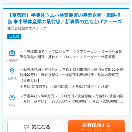
約条件調整など）
ます。顧客の意思決定に近い立場で提案活動を行い、中長期的な
・売上・利益目標に対する進捗管理およびレポーティング
パートナーシップの構築を推進します。
・市場・顧客動向の把握と事業戦略への反映
【京都市】半導体ウエハ検査装置の事業企画・戦略担
変更の範囲：会社の定める業務
当 ◆半導体産業の最前線／新事業の立ち上げフェーズ
■当社について：
・「人々の暮らしを楽（ラク）にする」技術で持続可能な将来を
株式会社堀場エステック
築いていく日本を代表する半導体企業です。自動運転やIoTなど多
正社員
様な分野において先進的な製品やソリューションを提供していま
す。
・当社では世界25カ国の製造・開発・販売拠点において20,000人
～半導体市場でトップ級シェア・マスフローコントローラや液体
以上の従業員が働いています。グローバルチームとして、すべて
気化製品の開発に携わる／プロジェクトリーダー／仕様策定、試
の従業員が行動指針である「Renesas Culture」をもとに、互いに
仕事内容
作評価、性能向上まで一貫して取り組める～
学習、協力、成長、目標に向けて前進しながら、日々さまざまな
＜勤務地詳細＞本社住所：京都府京都市南区上鳥羽鉾立町11-5 勤
課題解決に取り組んでいます。
■職務内容：
務地最寄駅：近鉄京都線／十条駅受動喫煙対策：敷地内喫煙可能
半導体（検査・計測）領域における新事業（Metrology）の事業企
勤務地
場所あり変更の範囲：会社の定める事業所（リモートワーク含
【最寄り駅】
画・戦略担当として、中長期目標の達成に向けた戦略／企画の立
む）
十条駅(京都市営)、上鳥羽口駅、十条駅(京都府・近鉄線)
案と実行推進を担っていただきます。
＜予定年収＞500万円～1,000万円＜賃金形態＞月給制＜賃金内訳
◎主な業務（例）
＞月額（基本給）：220,000円～400,000円＜月給＞220,000円～
・中長期目標達成に向けた戦略・企画の立案／実行サポート
給与
400,000円＜昇給有無＞有＜残業手当＞有＜給与補足＞※これまで
・市場・顧客・競合などの情報収集、整理、資料化
のご経験、適性に応じて決定します【昇給】年1回（4月）【賞
・国内外の関係者（営業・開発・海外メンバー等）と連携した推
与】年2回（6月、12月）賃金はあくまでも目安の金額であり、選
進 など
考を通じて上下する可能性があります。月給(月額)は固定手当を含
応募依頼する
気になる
めた表記です。
（エージェントサービス）
仕事の進め方（例）