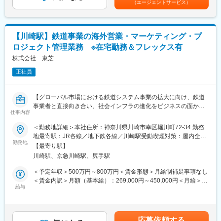
（エージェントサービス）
・顧客の求める最適なデータセンターのソリューションを提案／
ります。月給(月額)は固定手当を含めた表記です。
設計
・データセンターの構築のために、必要な社外パートナーとのエ
コシステムを構築
【川崎駅】鉄道事業の海外営業・マーケティング・プ
・データセンター構築PJの初期フェーズにおいて、基本計画策定
ロジェクト管理業務 ※在宅勤務＆フレックス有
や設計コンサル業務
・受注後、システム構築に向けた社内外の取りまとめ及びJOB進
株式会社 東芝
捗管理
正社員
・日々進化するデータセンターの最新情報を収集、提案・設計か
ら技術戦略の策定に参画
【グローバル市場における鉄道システム事業の拡大に向け、鉄道
■やりがい／魅力：
事業者と直接向き合い、社会インフラの進化をビジネスの面から
データセンター事業に係る全社横断活動を牽引し、経営トップ層
仕事内容
リードする営業ポジション】
や関係事業部等の営業、技術、建設、保守組織メンバーと連携す
＜勤務地詳細＞本社住所：神奈川県川崎市幸区堀川町72-34 勤務
る事で、エネルギー・インフラ・デジタル各分野における多種多
■背景：
地最寄駅：JR各線／地下鉄各線／川崎駅受動喫煙対策：屋内全面
様な業務を経験する事ができますす。
グローバルで市場環境が大きく変化する中、鉄道事業者は、より
勤務地
禁煙変更の範囲：会社の定める事業所
【最寄り駅】
安心・安全で持続可能な鉄道インフラの実現に向けて、大きな変
■フレキシブルな働き方：
川崎駅、京急川崎駅、尻手駅
革に取り組んでいます。125年にわたり鉄道システム事業を展開
フレックスと在宅勤務を組み合わせた柔軟な働き方が可能です。
してきた当社は、これまで培ってきた技術と実績を強みに、こう
＜予定年収＞500万円～800万円＜賃金形態＞月給制補足事項なし
した変革を最前線で支え、鉄道インフラの未来を共に創り上げて
＜賃金内訳＞月額（基本給）：269,000円～450,000円＜月給＞
■当社特徴：
います。今回募集するのは、鉄道事業者と直接向き合い、社会イ
給与
269,000円～450,000円＜昇給有無＞有＜残業手当＞有＜給与補足
東芝は創業以来、世界初、日本初の技術と製品を数多く生み出
ンフラの進化をビジネスの面からリードする営業ポジションで
＞※スキル・経験・年齢等を考慮し決定致します。※本求人票の記
し、技術革新で日本の社会と文化を支えてきました。昨今、私達
す。お客様の課題に寄り添いながら、新たな価値を共創し、グロ
載年収はあくまで想定額であり保証額ではありません。■昇給：年
の取り巻く環境は、情報通信技術の発達をはじめ、よりスピード
ーバルに広がる鉄道事業の成長を牽引していただくことを期待し
1回■賞与：年2回（7月・12月）※業績連動型となります。賃金は
を上げて変化を続け、人口増加や情報通信技術の発達、資源・エ
応募依頼する