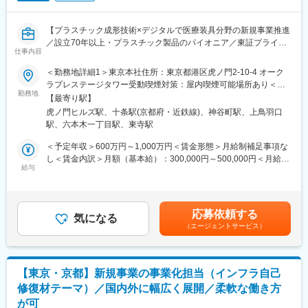
営業部営業グループ：部長（マネージャ兼任）1名(男性)、メンバ
ー3名 。若手でも積極的にチャレンジ出来る環境で、裁量権持っ
【プラスチック成形技術×デジタルで医療装具分野の新規事業推進
た仕事が可能です。将来的には部長から兼任のマネージャ職を移
／設立70年以上・プラスチック製品のパイオニア／東証プライム
行したいと考えます。
仕事内容
上場・世界各国へ事業展開／自己資本比率58.0%】
※業績好調による増員募集となります。
＜勤務地詳細1＞東京本社住所：東京都港区虎ノ門2-10-4 オーク
◆職務内容：
ラプレステージタワー受動喫煙対策：屋内喫煙可能場所あり＜勤
■当社の特徴：
デジタルファブリケーション事業拡大に向けた推進リーダーをお
勤務地
務地詳細2＞京都研究所住所：京都府京都市南区上鳥羽上調子町2-
・東芝の元研究所長であった飯塚哲哉氏が設立した日本を代表す
【最寄り駅】
任せします。社内技術開発部署、社内生産部署、顧客等、社内外
2 受動喫煙対策：屋内全面禁煙変更の範囲：会社の定める事業所
る半導体メーカー。独自高速情報伝送技術V-by-OneHSを搭載した
虎ノ門ヒルズ駅、十条駅(京都府・近鉄線)、神谷町駅、上鳥羽口
の関係者とコミュニケーションを取りながら、世の中にない新規
（リモートワーク含む）
LSI製品で、高精細画像の情報伝送分野において世界トップレベル
駅、六本木一丁目駅、東寺駅
デジタルファブリケーション事業の拡大化を図ります
のシェアを誇ります。
＜予定年収＞600万円～1,000万円＜賃金形態＞月給制補足事項な
■採用背景：
し＜賃金内訳＞月額（基本給）：300,000円～500,000円＜月給＞
変更の範囲：本文参照
国内市場への事業拡大を加速するための増員
給与
300,000円～500,000円＜昇給有無＞有＜残業手当＞有＜給与補足
＞※年齢・経験に応じて年収の提示を行うため、上記年収の限りで
■就業環境：
はありません。賃金はあくまでも目安の金額であり、選考を通じ
・在宅勤務：週1回～月数回（メンバーの個人差有）
て上下する可能性があります。月給(月額)は固定手当を含めた表記
応募依頼する
・フレックスタイム制度有
気になる
です。
（エージェントサービス）
■本ポジションの魅力：
新規事業推進部は、環境ライフラインカンパニーにおいて、革新
領域での新規事業創出をミッションとした部署です。かつてプラ
【東京・京都】新規事業の事業化担当（インフラ自己
スチック成形技術を武器に新規事業を立上げ歴史を刻まれてきた
修復材テーマ）／国内外に幅広く展開／柔軟な働き方
諸先輩同様に、現代の社会課題解決を目的に、新規事業を推進
が可
し、様々な形で社会貢献に寄与したいと考えています。