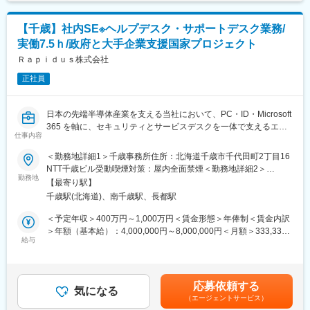
す。月給(月額)は固定手当を含めた表記です。
定着に向けて、企画・構築・展開・改善を推進します。
【千歳】社内SE※ヘルプデスク・サポートデスク業務/
■業務詳細：
実働7.5ｈ/政府と大手企業支援国家プロジェクト
◆サービスデスク、監視・定型運用業務における運用プロセスの
標準化・ガバナンス設計
Ｒａｐｉｄｕｓ株式会社
各地域・拠点の現状運用プロセス・管理方法をITILを軸に、ベスト
正社員
プラクティスを取り込みながら、グローバル標準化
◆Global Operation Center立上げ
全地域のサービスデスク、監視・定型運用業務を集約し、インド
日本の先端半導体産業を支える当社において、PC・ID・Microsoft
オフショアを中核にしたオペレーションセンターを立ち上げる。
365 を軸に、セキュリティとサービスデスクを一体で支えるエン
QCD最適化を図り、グローバルシェアードサービスとして提供
仕事内容
ジニアを募集します。
◆ServiceNow グローバル環境の企画・構築・展開
以下の業務を担当していただきます。（ご経験・適正に応じて業
＜勤務地詳細1＞千歳事務所住所：北海道千歳市千代田町2丁目16
ITSM機能の開発、他モジュール・AI等の最新IT技術を取り込みで
務範囲は調整します）
NTT千歳ビル受動喫煙対策：屋内全面禁煙＜勤務地詳細2＞
自動化促進、及び グローバルServiceNow COE体制の企画、構
勤務地
IIM（千歳工場）住所：北海道千歳市 受動喫煙対策：屋内全面禁煙
築
【最寄り駅】
■エンドポイント／M365 基盤・セキュリティ
変更の範囲：会社の定める事業所（リモートワーク含む）
千歳駅(北海道)、南千歳駅、長都駅
Microsoft 365（Entra ID 含む）の設計・運用・利活用推進
■やりがい・魅力：
PC／スマートフォン／タブレット等のデバイス方針策定・運用管
＜予定年収＞400万円～1,000万円＜賃金形態＞年俸制＜賃金内訳
革の中心として、16万人規模のユーザー体験を刷新する影響力の
理
＞年額（基本給）：4,000,000円～8,000,000円＜月額＞333,333
大きい仕事であり、グローバルIT運用改革・オフショア活用・AI
エンドポイントのセキュリティ設定・標準化
給与
円～666,666円（12分割）＜昇給有無＞有＜残業手当＞有＜給与
活用・ServiceNow グローバルCOE体制構築など、専門性の向
管理業務・展開作業の自動化、効率化（PowerShell 等）
補足＞経験とスキルにより検討賃金はあくまでも目安の金額であ
上・グローバルproject推進・オフショア活用経験を積めるポジシ
SOC／CSIRT と連携したログ・インシデント対応支援
り、選考を通じて上下する可能性があります。月給(月額)は固定手
ョンです。
当を含めた表記です。
応募依頼する
■ サービスデスク／サポートデスク
気になる
変更の範囲：会社の定める業務
（エージェントサービス）
社内サービスデスクとしての問い合わせ一次～二次対応