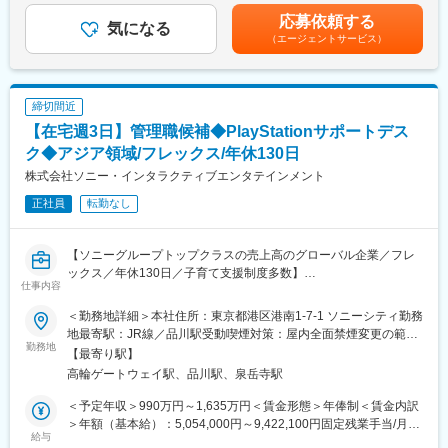
業機器を製造する各種メーカーに提供している東証プライム上場
当を含めた表記です。
応募依頼する
■ サービスデスク／サポートデスク
気になる
企業です。特にIoT技術の開発において、自動運転や各業界で進む
（エージェントサービス）
社内サービスデスクとしての問い合わせ一次～二次対応
DX、メタバースなど、様々な面で当社およびグループ会社が直接
PC／アカウント／M365 利用に関するサポート
的・間接的に貢献しています。
問い合わせ内容の分析・ナレッジ化・FAQ整備
インシデントや不審挙動の早期検知・エスカレーション
締切間近
支援ベンダーを含むサービスデスク運用・品質管理
【在宅週3日】管理職候補◆PlayStationサポートデス
サービス改善（問い合わせ削減・自己解決率向上）
ク◆アジア領域/フレックス/年休130日
【Rapidusについて】
株式会社ソニー・インタラクティブエンタテインメント
■日本の半導体を再び世界へ
正社員
転勤なし
半導体は「産業のコメ」ともいわれる、今やあらゆる技術の開
発、進化に欠かせないものとなっています。かつては世界でも最
先端の半導体製造国であった日本ですが、現在は海外の半導体や
【ソニーグループトップクラスの売上高のグローバル企業／フレ
ファウンドリが台頭し、日の丸半導体は劣勢にあります。そんな
ックス／年休130日／子育て支援制度多数】
中で最先端の2ナノ半導体及びさらにその先の次世代半導体の国内
仕事内容
量産を目指し、設立されたのが同社です。
■業務概要
■産官学連携について
＜勤務地詳細＞本社住所：東京都港区港南1-7-1 ソニーシティ勤務
担当地域である日本及びアジア(シンガポール、韓国、台湾、香
大手企業8社から総額73億円の出資を受け、「ポスト5G基金事
地最寄駅：JR線／品川駅受動喫煙対策：屋内全面禁煙変更の範
港、中国)においてITサポートデスクのマネジメントをご担当いた
勤務地
業」による次世代半導体の研究開発プロジェクトの委託先として
囲：会社の定める事業所（リモートワーク含む）
【最寄り駅】
だきます。
新エネルギー・産業技術総合開発機構（NEDO）から開発事業費
高輪ゲートウェイ駅、品川駅、泉岳寺駅
700億円を受けています。また、技術研究組合最先端半導体技術
■業務内容
センター（LSTC）と連携して2020年代後半に2nm世代の最先端
＜予定年収＞990万円～1,635万円＜賃金形態＞年俸制＜賃金内訳
・ITサポートデスクの運営管理、目標設定、PDCAサイクルのマネ
ロジック半導体の短TATによる量産実現を目指しています。
＞年額（基本給）：5,054,000円～9,422,100円固定残業手当/月：
ジメント
給与
162,167円～302,325円（固定残業時間45時間0分/月）超過した時