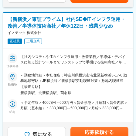
みたいという方をお待ちしております！
ィールドを用意しています。
■業務詳細
変更の範囲：会社の定める業務
【新横浜／東証プライム】社内SE◆ITインフラ運用・
・ヘルプデスク対応
改善／半導体技術商社／年休122日・残業少なめ
・PCや周辺機器のキッティング、アカウント管理
・ライセンス更新管理
イノテック 株式会社
・既存システムの運用管理、障害一次対応
正社員
上場企業
・システム入れ替え時の要件整理、導入支援
・インフラ管理の改善提案、運用ルール整備
・AI活用など新しい手法の検討
【社内システムやITのインフラ運用・改善業務／半導体・デバイ
スに加え設計ツールまでワンストップで手掛ける技術商社／年休
■組織構成
仕事内容
122日】
現在は正社員・派遣を含む3名体制です。少人数だからこそ情報共
＜勤務地詳細＞本社住所：神奈川県横浜市港北区新横浜3-17-6 勤
有がしやすく、分からないことはすぐ相談できる環境です。役割
■業務内容：
務地最寄駅：JR横浜線／新横浜駅受動喫煙対策：敷地内喫煙可能
は固定せず、得意分野を活かし合う風土があります。
当社のIT部門にて、社内システムやITインフラの運用・改善を幅広
勤務地
場所あり
【最寄り駅】
く担当していただきます。
■働き方：＼社員の働きやすさを追求／
新横浜駅、北新横浜駅、菊名駅
・残業20h、土日祝休みと、私生活との両立をいただける環境で
■業務概要
＜予定年収＞400万円～600万円＜賃金形態＞月給制＜賃金内訳＞
す。
・社内IT環境の運用・管理（PCキッティング、サーバー／ネット
月額（基本給）：333,000円～500,000円＜月給＞333,000円～
・年2回、計画メンテナンスによる休日出勤がございますがが、振
ワーク、IT資産管理）
給与
500,000円＜昇給有無＞有＜残業手当＞有＜給与補足＞■賞与：月
替休日
・ユーザーからの問い合わせ対応（ヘルプデスク）
給制 年２回（昨年実績）■決算賞与：年俸制 年１回（業績に応
・一部リモートワークも導入しており、柔軟な働き方が可能で
・Microsoft 365、Azure、Salesforceなどクラウドサービスの運
じて変動有り）■昇給：年1回 4月賃金はあくまでも目安の金額で
す。
用・改善
あり、選考を通じて上下する可能性があります。月給(月額)は固定
応募依頼する
・基幹システムの運用改善、ベンダー調整
気になる
手当を含めた表記です。
変更の範囲：会社の定める業務