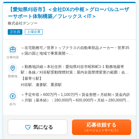
【愛知県刈谷市】＜全社DXの中枢＞グローバルユーザ
ーサポート体制構築／フレックス＜IT＞
株式会社デンソー
正社員
上場企業
～在宅勤務可／世界トップクラスの自動車部品メーカー・世界35
ヶ国の国と地域で事業展開～
仕事内容
■募集背景：
＜勤務地詳細＞本社住所：愛知県刈谷市昭和町1-1 勤務地最寄
当社では、世界各地域でバラバラに運営されているユーザーサポ
駅：各線／刈谷駅受動喫煙対策：屋内全面禁煙変更の範囲：会社
ート（ITヘルプ・運用・監視・業務プロセス・ナレッジ）を、ITサ
勤務地
の定める事業所（リモートワーク含む）
【最寄り駅】
ービスマネジメント（ITSM）のベストプラクティスであるITILを
刈谷駅、逢妻駅、重原駅
軸に、標準化・集約・自動化し、グローバルに一貫した高品質サ
ービスを提供する体制（グローバルオペレーションセンター）を
＜予定年収＞600万円～1,100万円＜賃金形態＞月給制＜賃金内訳
構築します。
＞月額（基本給）：280,000円～600,000円＜月給＞280,000円～
その実現と、継続して、デンソーの中長期戦略に基づき、“世の中
給与
600,000円＜昇給有無＞有＜残業手当＞有＜給与補足＞■昇給：年
のデファクト・最新ITテクノロジー”を踏まえてデンソー流に最適
1回■賞与：年2回（6.1か月分）＜年収例＞29歳（大卒入社7年
化しながら、社内へノウハウを取り込み、組織能力として定着さ
目）650万円（残業代含まず）32歳（大卒入社10年目）750万円
せていける仲間を募集しています。
（残業代含まず）35歳（大卒入社13年目）850万円（残業代含ま
応募依頼する
気になる
ず）40歳（大卒入社18年目）1320万円※管理職の場合賃金はあく
（エージェントサービス）
■業務内容：
までも目安の金額であり、選考を通じて上下する可能性がありま
本ポジションは、グローバルユーザーサポート体制の立ち上げ～