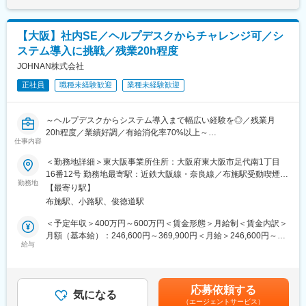
■魅力：
人材を育てようとする意志があり、職場雰囲気が良い
【大阪】社内SE／ヘルプデスクからチャレンジ可／シ
チャレンジすればするほど仕事がやりやすい環境
ステム導入に挑戦／残業20h程度
■当社のキャリアプラン：
JOHNAN株式会社
1）初期研修：導入研修
就業規則や評価制度の説明など
正社員
職種未経験歓迎
業種未経験歓迎
2）配属先での就業スタート
3）入社3年目～キャリアUP支援制度
～ヘルプデスクからシステム導入まで幅広い経験を◎／残業月
※面談を行い、ご本人の強みを更に強化し弱みを補うための技術研
20h程度／業績好調／有給消化率70%以上～
修を受講。
仕事内容
ベテラン技術者の指導やe-learningも充実しています。
半導体製造装置や自動機械からヘルスケア製品の開発・製造を行
ご希望を最大限加味してキャリアUPや給与UPのサポートをいた
＜勤務地詳細＞東大阪事業所住所：大阪府東大阪市足代南1丁目
う同社にて社内SEポジションを募集します。
します。
16番12号 勤務地最寄駅：近鉄大阪線・奈良線／布施駅受動喫煙対
ヘルプデスクやキッティングといった業務から、システム導入・
勤務地
策：屋内喫煙可能場所あり変更の範囲：会社の定める事業所（リ
【最寄り駅】
運用まで幅広な業務で、会社を支える重要なポジションです。
■当社の魅力：
モートワーク含む）
布施駅、小路駅、俊徳道駅
・「FOR Alliance System」という、担当営業、クライアントリー
＼本ポジションのミッション／
ダー、シニアエキスパートの3者によるサポート体制があります。
＜予定年収＞400万円～600万円＜賃金形態＞月給制＜賃金内訳＞
現在同社では、2028年に生産管理システムの入れ替えを目指して
・ワールドインテックのワークスタイルは、あなたのキャリア形
月額（基本給）：246,600円～369,900円＜月給＞246,600円～
おり、ベンダー策定などを進めています。年次にとらわれず積極
成をともに考え、自分にあった分野・勤務地で働けるというワー
給与
369,900円＜昇給有無＞有＜残業手当＞有＜給与補足＞■昇給：年
的に参画いただける方をお待ちしております。
クスタイルです。
1回（最大昇給20,000円／月、昇給幅1,000円～20,000円／昇格審
業務は多岐にわたりますが、今までのご経験を活かしながら、適
・実務に必要なスキルを身に付けることができる教育研修制度が
査あり）■賞与：年2回（7月・12月）賃金はあくまでも目安の金
性に合った業務からお任せするので、ご安心ください。
あり、様々な技術を身につけることができます。
額であり、選考を通じて上下する可能性があります。月給(月額)は
応募依頼する
幅広い業務に関われるため、ITの守備範囲を広げることができま
・現在のスキルを伸ばしたい方・新しいスキルを身につけたい
気になる
固定手当を含めた表記です。
（エージェントサービス）
す。ヘルプデスクやキッティング以外の社内SE業務にも挑戦して
方、エンジニアから管理職を目指す方、様々な方が活躍できるフ