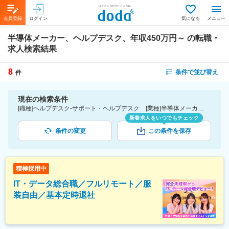
会員登録
ログイン
気になる
メニュー
半導体メーカー、ヘルプデスク、年収450万円～
の転職・
求人検索結果
8
条件で並び替え
件
現在の検索条件
[職種]ヘルプデスク-サポート・ヘルプデスク [業種]半導体メーカー-メーカー（機械・電気）業界 [年収]450万円～
新着求人をいつでもチェック
条件の変更
この条件を保存
積極採用中
IT・データ総合職／フルリモート／服
装自由／基本定時退社