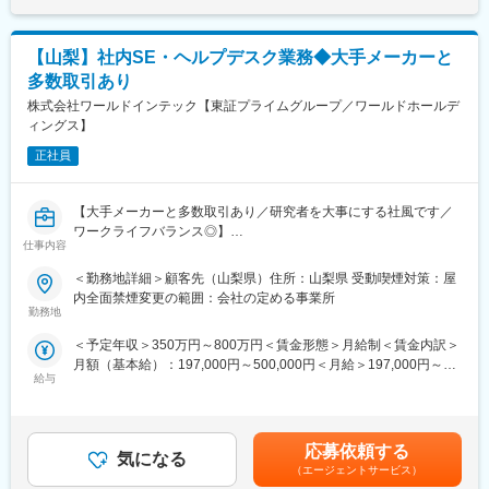
PC／アカウント／M365 利用に関するサポート
問い合わせ内容の分析・ナレッジ化・FAQ整備
インシデントや不審挙動の早期検知・エスカレーション
【山梨】社内SE・ヘルプデスク業務◆大手メーカーと
支援ベンダーを含むサービスデスク運用・品質管理
多数取引あり
サービス改善（問い合わせ削減・自己解決率向上）
株式会社ワールドインテック【東証プライムグループ／ワールドホールデ
【Rapidusについて】
ィングス】
■日本の半導体を再び世界へ
正社員
半導体は「産業のコメ」ともいわれる、今やあらゆる技術の開
発、進化に欠かせないものとなっています。かつては世界でも最
先端の半導体製造国であった日本ですが、現在は海外の半導体や
【大手メーカーと多数取引あり／研究者を大事にする社風です／
ファウンドリが台頭し、日の丸半導体は劣勢にあります。そんな
ワークライフバランス◎】
中で最先端の2ナノ半導体及びさらにその先の次世代半導体の国内
仕事内容
量産を目指し、設立されたのが同社です。
■業務内容：
＜勤務地詳細＞顧客先（山梨県）住所：山梨県 受動喫煙対策：屋
■産官学連携について
社内SE・ヘルプデスク 業務をお任せいたします。
内全面禁煙変更の範囲：会社の定める事業所
大手企業8社から総額73億円の出資を受け、「ポスト5G基金事
業務：アプリケーション系、インフラ ネットワーク構築、サー
勤務地
業」による次世代半導体の研究開発プロジェクトの委託先として
バー系
新エネルギー・産業技術総合開発機構（NEDO）から開発事業費
＜予定年収＞350万円～800万円＜賃金形態＞月給制＜賃金内訳＞
700億円を受けています。また、技術研究組合最先端半導体技術
月額（基本給）：197,000円～500,000円＜月給＞197,000円～
■使用ツール：
センター（LSTC）と連携して2020年代後半に2nm世代の最先端
給与
500,000円＜昇給有無＞有＜残業手当＞有＜給与補足＞※経験・ス
Excel、マクロ、VBA
ロジック半導体の短TATによる量産実現を目指しています。
キルに応じて支給額を決定いたします■昇給：年1回（2月）■賞
与：年2回（7月・12月） 2025年度実績3.00ヶ月分※年俸制の場
■募集業務の具体的なキャリアパス：
変更の範囲：会社の定める業務
合、賞与支給はございません。賃金はあくまでも目安の金額であ
働きやすい環境は言うまでもありませんが、技術者として成長出
応募依頼する
気になる
り、選考を通じて上下する可能性があります。月給(月額)は固定手
来る環境を準備してもらっていますので、技術者としての成長速
（エージェントサービス）
当を含めた表記です。
度をより加速出来る環境であります