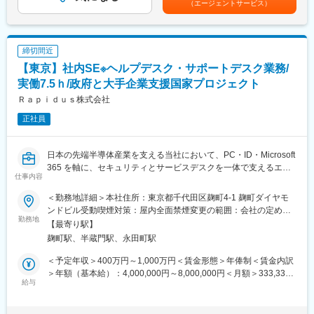
（エージェントサービス）
・セキュリティ対策の推進（アカウント管理、ポリシー策定、
F/WやEDR運用）
・新システム導入や生成AI活用等のDX推進/業務効率化に関する企
画・要件定義・環境構築
締切間近
【東京】社内SE※ヘルプデスク・サポートデスク業務/
■業務魅力
・自社内の幅広いIT業務に携わることで、インフラからクラウ
実働7.5ｈ/政府と大手企業支援国家プロジェクト
ド、基幹システムまで総合的なスキルを習得でき、未経験の分野
Ｒａｐｉｄｕｓ株式会社
でも経験を積みながらキャリアアップできます。
正社員
・企画立案から構築運用までの全行程に携わる部門のため、業務
の進め方やスケジュールを各担当の裁量で組み立てられ、ワーク
ライフバランスが取りやすい環境です。過去15年以上情報システ
日本の先端半導体産業を支える当社において、PC・ID・Microsoft
ム部門からの中途退職が出ておりません。
365 を軸に、セキュリティとサービスデスクを一体で支えるエン
仕事内容
ジニアを募集します。
■入社後について
以下の業務を担当していただきます。（ご経験・適正に応じて業
最初は、PCキッティングやヘルプデスク、社内システムの運用管
＜勤務地詳細＞本社住所：東京都千代田区麹町4-1 麹町ダイヤモ
務範囲は調整します）
理がメインとなります。各業務に徐々に慣れていただき、将来的
ンドビル受動喫煙対策：屋内全面禁煙変更の範囲：会社の定める
勤務地
には幅広い業務に携わっていただきたいと考えています。
事業所
【最寄り駅】
■エンドポイント／M365 基盤・セキュリティ
麹町駅、半蔵門駅、永田町駅
Microsoft 365（Entra ID 含む）の設計・運用・利活用推進
■特徴
PC／スマートフォン／タブレット等のデバイス方針策定・運用管
当社は欧米の優れた技術を輸入して日本企業に向けて販売する商
＜予定年収＞400万円～1,000万円＜賃金形態＞年俸制＜賃金内訳
理
社として創業し、現在では自社で製品開発を行うメーカーとして
＞年額（基本給）：4,000,000円～8,000,000円＜月額＞333,333
エンドポイントのセキュリティ設定・標準化
給与
の機能も拡充しており、自社開発の半導体テスターやCPUボード
円～666,666円（12分割）＜昇給有無＞有＜残業手当＞有＜給与
管理業務・展開作業の自動化、効率化（PowerShell 等）
などのハードウェア、米国半導体設計用ソフトウェア、エレクト
補足＞経験とスキルにより検討賃金はあくまでも目安の金額であ
SOC／CSIRT と連携したログ・インシデント対応支援
ロニクス機器のノイズ解析サービスなどを、半導体、自動車、産
り、選考を通じて上下する可能性があります。月給(月額)は固定手