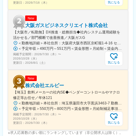
気になる
更新日：
2026/7/16（木）
■海外のメンバーとのやり取り有
・週1-2回程度の海外との電話会議、年1-2回の海外出張 がありま
す。
New
・週1-2回程度のオンライン会議で、英語を使用します。
大阪ガスビジネスクリエイト株式会社
【大阪市／転勤無】DX推進・総務担当◆社内システム運用経験を
■魅力
活かせる／部門横断で改善推進／大阪ガスG
・業務はテレワーク・出社のハイブリッドで行っています。出社
＜勤務地詳細＞本社住所：大阪府大阪市西区京町堀1-4-16 センチュリービル勤務地最寄駅：大阪メトロ四つ橋線／肥後橋駅受動喫煙対策：屋内全面禁煙変更の範囲：会社の定める事業所
は強制ではなく、各人の生活状況に応じて選択しています。もち
＜予定年収＞490万円～551万円＜賃金形態＞月給制＜賃金内訳＞月額（基本給）：253,690円～285,510円＜月給＞253,690円～285,510円＜昇給有無＞有＜残業手当＞有＜給与補足＞・想定年収には月20時間の残業を含んでおります・賞与は年2回（標準2.7か月×2回、業績連動）賃金はあくまでも目安の金額であり、選考を通じて上下する可能性があります。月給(月額)は固定手当を含めた表記です。
ろん、新規メンバーが加われば、チームビルディングもかねて積
掲載予定期間：
2026/7/30（木）
〜
極的に出社し迎えいれる環境があります。
2026/10/28（水）
・家庭用ゲーム機ビジネスを通じて自分のキャリア開発を行い、
気になる
更新日：
2026/8/1（土）
スキルを伸ばし、組織・会社へ貢献しよう考える方にはとてもよ
い職場だと考えています。
New
変更の範囲：会社の定める業務
株式会社エルビー
【埼玉】飲料メーカーの社内SE◆ベンダーコントロールやマクロ
修正等お任せ／年休121
＜勤務地詳細＞本社住所：埼玉県蓮田市大字黒浜3463-7 勤務地最寄駅：JR宇都宮線／蓮田駅受動喫煙対策：敷地内喫煙可能場所あり変更の範囲：会社の定める事業所（リモートワーク含む）
＜予定年収＞550万円～800万円＜賃金形態＞月給制補足事項なし＜賃金内訳＞月額（基本給）：380,000円～550,000円その他固定手当/月：5,000円＜月給＞385,000円～555,000円＜昇給有無＞有＜残業手当＞有＜給与補足＞■昇給：年1回（4月）■賞与：年2回（6月、12月）■食事補助5,000円（一律）■通勤手当■その他手当あり（配偶者手当15,000円、家族手当5,000円/人、住宅手当）※その他手当は、管理職採用者は支給しない賃金はあくまでも目安の金額であり、選考を通じて上下する可能性があります。月給(月額)は固定手当を含めた表記です。
掲載予定期間：
2026/7/30（木）
〜
2026/10/28（水）
気になる
更新日：
2026/7/30（木）
※求人応募数の多い順にランキングしています（非公開求人は除く）。