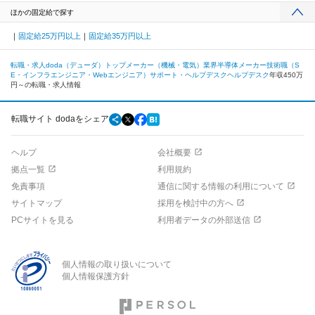
ほかの固定給で探す
固定給25万円以上
固定給35万円以上
転職・求人doda（デューダ）トップ
メーカー（機械・電気）業界
半導体メーカー
技術職（S
E・インフラエンジニア・Webエンジニア）
サポート・ヘルプデスク
ヘルプデスク
年収450万
円～の転職・求人情報
転職サイト dodaをシェア
ヘルプ
会社概要
拠点一覧
利用規約
免責事項
通信に関する情報の利用について
サイトマップ
採用を検討中の方へ
PCサイトを見る
利用者データの外部送信
個人情報の取り扱いについて
個人情報保護方針