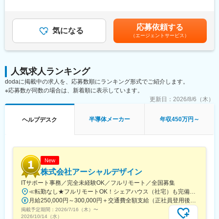
・ITサポート業務に関わるレポート作成、改善、定期的なマネジ
変更の範囲：会社の定める業務
間外労働の残業手当は追加支給＜月額＞583,333円～1,087,500円
メントへの報告
（12分割）（一律手当を含む）＜昇給有無＞有＜残業手当＞有＜
・Windows/Mac PC のキッティング業務の計画と実行管理
給与補足＞前職を考慮の上、経験・スキルに応じて年収を決定い
応募依頼する
・各種PC機器の資産管理・棚卸に係る計画と実行管理
気になる
たします。※予定年収には固定残業手当（45H/月）と特別賞与を
（エージェントサービス）
・グローバルのITサポートチーム(US/UK)との連携業務
含む■特別賞与（決算後6月に年1回支給）■年俸更改：年1回賃金
・グローバルの各種ITプログラムの新規導入プロジェクトのリー
はあくまでも目安の金額であり、選考を通じて上下する可能性が
ド
あります。月給(月額)は固定手当を含めた表記です。
・US、UK等海外拠点にいるITサポートチームとの定期的な連携、
人気求人ランキング
グローバル24時間体制(Follow the sun)の立ち上げ
dodaに掲載中の求人を、応募数順にランキング形式でご紹介します。
・外部ベンダーを含むメンバーの予算管理、工数管理、業務管理
※応募数が同数の場合は、新着順に表示しています。
■組織構成・紹介
更新日：
2026/8/6（木）
・4名の社員と、20-30人規模の外部ベンダーがいる組織となりま
す。
半導体メーカー
年収450万円～
ヘルプデスク
・平均年齢 30台中盤～後半で、３名は中途入社です。
・現課員は各々が多様なスキル・経験を持っており、互いに教え
あい・学びあう事で成長し、組織に貢献できるようなチームワー
クが醸成されています。また、自主性を重んじたチーム運営がな
されており、チャレンジしやすい環境です。
New
株式会社アーシャルデザイン
■組織のミッション
ITサポート事務／完全未経験OK／フルリモート／全国募集
・PlayStationビジネスの課題をITの側面から解決いただく組織で
≪転勤なし★フルリモートOK！シェアハウス（社宅）も完備≫在宅勤務、または希望により一都三県・大阪・名古屋・福岡を中心とした全国の各プロジェクト先での勤務となります。※直行直帰OK★勤務エリアはご希望を考慮いたします★転居を伴う転勤はありません■本社／東京都渋谷区神宮前2-4-11 Daiwa神宮前ビル3階■大阪営業所／大阪市西区靱本町2丁目2-22 ウツボパークビル403号室■名古屋営業所／名古屋市中村区名駅南1-5-32 タケナカビル602■福岡営業所／福岡市中央区大名2-9-29 第2プリンスビル1011※スキルやご経験によっては、フルリモート勤務のご希望に添えない場合があります
す。
月給250,000円～300,000円＋交通費全額支給（正社員登用後：昇給年4回）※給与は経験・スキルなどを考慮の上、最終決定いたします※上記額にはみなし残業代(月14時間分、2万4,648円分～)を含みます※みなし残業代超過分は全額支給します※試用期間中の給与に差異はありません★20代で入社したメンバーの大半が、2年以内に月給30万円超え！★入社3年目で、年収500万円以上稼いでいる先輩エンジニアもいます◎【社員の年収例】・年収720万円（33歳／ITプロジェクトマネージャー5年目）・年収540万円（27歳／ITプロジェクトリーダー3年目）・年収320万円（24歳／ITサポート事務1年目）
・各国の担当者と日常的にコミュニケーションを取り連携してい
掲載予定期間：
2026/7/16（木）
〜
ます。
2026/10/14（水）