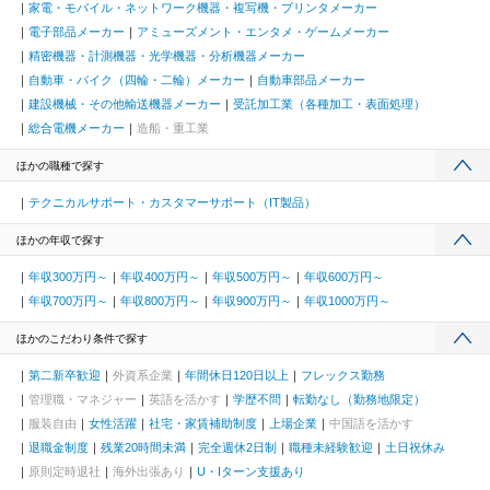
家電・モバイル・ネットワーク機器・複写機・プリンタメーカー
電子部品メーカー
アミューズメント・エンタメ・ゲームメーカー
精密機器・計測機器・光学機器・分析機器メーカー
自動車・バイク（四輪・二輪）メーカー
自動車部品メーカー
建設機械・その他輸送機器メーカー
受託加工業（各種加工・表面処理）
総合電機メーカー
造船・重工業
ほかの職種で探す
テクニカルサポート・カスタマーサポート（IT製品）
ほかの年収で探す
年収300万円～
年収400万円～
年収500万円～
年収600万円～
年収700万円～
年収800万円～
年収900万円～
年収1000万円～
ほかのこだわり条件で探す
第二新卒歓迎
外資系企業
年間休日120日以上
フレックス勤務
管理職・マネジャー
英語を活かす
学歴不問
転勤なし（勤務地限定）
服装自由
女性活躍
社宅・家賃補助制度
上場企業
中国語を活かす
退職金制度
残業20時間未満
完全週休2日制
職種未経験歓迎
土日祝休み
原則定時退社
海外出張あり
U・Iターン支援あり