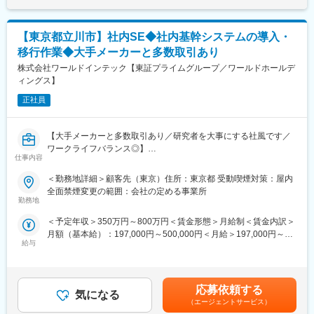
■当社のキャリアプラン：
【東京都立川市】社内SE◆社内基幹システムの導入・
1）初期研修：導入研修
就業規則や評価制度の説明など
移行作業◆大手メーカーと多数取引あり
2）配属先での就業スタート
株式会社ワールドインテック【東証プライムグループ／ワールドホールデ
3）入社3年目～キャリアUP支援制度
ィングス】
※面談を行い、ご本人の強みを更に強化し弱みを補うための技術研
修を受講。
正社員
ベテラン技術者の指導やe-learningも充実しています。
ご希望を最大限加味してキャリアUPや給与UPのサポートをいた
【大手メーカーと多数取引あり／研究者を大事にする社風です／
します。
ワークライフバランス◎】
仕事内容
■当社の魅力：
■業務内容：
・「FOR Alliance System」という、担当営業、クライアントリー
＜勤務地詳細＞顧客先（東京）住所：東京都 受動喫煙対策：屋内
社内基幹システムの導入・移行作業に従事いただきます。
ダー、シニアエキスパートの3者によるサポート体制があります。
全面禁煙変更の範囲：会社の定める事業所
1）MS EXCEL、ACCESS等を活用したデータ加工
・ワールドインテックのワークスタイルは、あなたのキャリア形
勤務地
2）移行作業時のテスト結果纏め、資料作成など
成をともに考え、自分にあった分野・勤務地で働けるというワー
＜予定年収＞350万円～800万円＜賃金形態＞月給制＜賃金内訳＞
クスタイルです。
月額（基本給）：197,000円～500,000円＜月給＞197,000円～
■使用ツール：
・実務に必要なスキルを身に付けることができる教育研修制度が
給与
500,000円＜昇給有無＞有＜残業手当＞有＜給与補足＞※経験・ス
MS Excel、ACCESS
あり、様々な技術を身につけることができます。
キルに応じて支給額を決定いたします■昇給：年1回（2月）■賞
・現在のスキルを伸ばしたい方・新しいスキルを身につけたい
与：年2回（7月・12月） 2025年度実績3.00ヶ月分※年俸制の場
■募集業務の具体的なキャリアパス：
方、エンジニアから管理職を目指す方、様々な方が活躍できるフ
合、賞与支給はございません。賃金はあくまでも目安の金額であ
大規模な基幹システムの導入・移行作業を経験でき、データベー
ィールドを用意しています。
応募依頼する
気になる
り、選考を通じて上下する可能性があります。月給(月額)は固定手
ス(ORACLE)操作の習得が可能。
（エージェントサービス）
当を含めた表記です。
変更の範囲：会社の定める業務