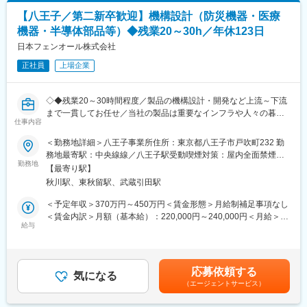
上下する可能性があります。月給(月額)は固定手当を含めた表記で
す。
【八王子／第二新卒歓迎】機構設計（防災機器・医療
■当ポジションの魅力
機器・半導体部品等）◆残業20～30h／年休123日
・大手電子部品メーカーで新規事業の立上げに関わって頂きま
す。
日本フェンオール株式会社
・1人1人の裁量が大きい職場です。
正社員
上場企業
・医療機器事業を通じて、ご自身の関わった製品で新しい医療に
貢献することができます。
・やる気があればメカ設計開発の業務のみならず、医療現場や学
◇◆残業20～30時間程度／製品の機構設計・開発など上流～下流
会へ足を運び、企画フェーズへも参画することができる環境で
まで一貫してお任せ／当社の製品は重要なインフラや人々の暮ら
す。
仕事内容
しを支える製品です◆◇
＜勤務地詳細＞八王子事業所住所：東京都八王子市戸吹町232 勤
■同社の医療・ヘルスケア機器について
■担当業務について：【変更の範囲：会社の定める業務】
務地最寄駅：中央線線／八王子駅受動喫煙対策：屋内全面禁煙変
◇村田製作所の医療・ヘルスケア機器は、「医療をもっと、安
防災機器・医療機器・半導体製造部品の機構設計・開発をご担当
勤務地
更の範囲：本文参照
全、便利で、スマートに！」をコンセプトに、電子部品メーカー
【最寄り駅】
いただきます。
として培った独自技術を活かした高品質な製品群が特徴です。
秋川駅、東秋留駅、武蔵引田駅
・ 火災感知器・異常センサー・人工腎臓透析装置用部品・温度セ
◇小型化技術、センシング技術、無線通信技術、流体制御技術と
ンサー・工業用ヒーターなど産業用製品の機構設計開発業務
＜予定年収＞370万円～450万円＜賃金形態＞月給制補足事項なし
いった基幹技術を医療機器へ応用し、医療現場のニーズに応える
・仕様書・取扱説明書・ 部品リスト等のドキュメント作成、改訂
＜賃金内訳＞月額（基本給）：220,000円～240,000円＜月給＞
高精度かつ使いやすい機器を提供しています。これにより、医療
作業
給与
220,000円～240,000円＜昇給有無＞有＜残業手当＞有＜給与補足
従事者の業務効率化、処置の安全性向上、患者の快適性向上に貢
・試作、評価試験
＞・予定年収はあくまでも目安の金額であり、前職の経験等によ
献しています。
★スキルに応じて上流から下流まで一貫してお任せいたします！
り決定致します。・残業代は全額支給致します。・賞与4ヶ月賃金
◇同社は機器の小型化や無線化、新たなセンシング機能の付与に
はあくまでも目安の金額であり、選考を通じて上下する可能性が
強みを持ち、医療機器の高機能化・利便性向上を進めています。
応募依頼する
■当社製品の特徴／顧客について：
気になる
あります。月給(月額)は固定手当を含めた表記です。
製品ラインアップには、深部体温センサシステム、液滴検知機構
（エージェントサービス）
機構設計で携わる火災用製品は商業施設やインフラ設備用まで幅
を備えた輸液コントローラ、自動カフ圧コントローラなど、現場
広い製品があります。特に、防爆型煙感知器は当社のみが開発を
での負荷軽減と精度向上を実現する機器が数々生み出されていま