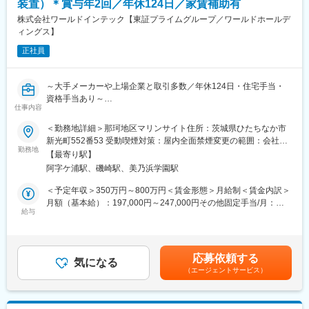
装置）＊賞与年2回／年休124日／家賃補助有
で、人々の夢を叶え、その潜在能力を開花させ、よりハイレベル
■具体的には：
株式会社ワールドインテック【東証プライムグループ／ワールドホールデ
な成果を生み出し、お客様の発展に寄与してまいります。
・μTASチップの流路設計（送液・混合・反応・分離などの機能
ィングス】
を、チップ上の流路として成立させる設計）
変更の範囲：会社の定める業務
正社員
・試作～評価の設計サイクル推進（設計→試作→評価→改良）
・関連部門と連携した開発推進（製造・品質・薬事/規制対応に関
わる調整含む）
～大手メーカーや上場企業と取引多数／年休124日・住宅手当・
・市場品質対応（不具合解析、原因切り分け、再発防止の設計反
資格手当あり～
映 など）
仕事内容
■業務内容：
など開発だけでなく品質対応まで幅広く携わっていただきます。
・顧客の要求性能を満たす装置の仕様設計
＜勤務地詳細＞那珂地区マリンサイト住所：茨城県ひたちなか市
・機構系の構想設計
新光町552番53 受動喫煙対策：屋内全面禁煙変更の範囲：会社の
■魅力：
・機械の安定性を向上させるためのCADによる構造・熱等の解
勤務地
定める事業所
・医療業界向けの製品となるため、重篤疾病の早期発見・治療と
【最寄り駅】
析・評価
いった社会課題の解決への寄与など、世の中に対しての貢献度が
阿字ケ浦駅、磯崎駅、美乃浜学園駅
・製品化に向けた試作
高いポジションとなります。また、現在は、血液検査機器向けに
＜予定年収＞350万円～800万円＜賃金形態＞月給制＜賃金内訳＞
μTASチップ技術を活用しておりますが、将来的には、環境関係や
■入社後の流れ：
月額（基本給）：197,000円～247,000円その他固定手当/月：
水質関係など他領域への展開可能性もある技術になります。
（1）入社後初期研修：導入研修（1日間）
給与
10,000円～40,000円＜月給＞207,000円～287,000円＜昇給有無
（2）現場配属
＞有＜残業手当＞有＜給与補足＞■昇給：年1回（2月）■賞与：年
■採用部署について：
（3）入社3年目～キャリアUP支援制度
2回（7月、12月／2025年度実績3か月分）※あくまで参考金額と
●部の特徴：
※面談を行い、ご本人の強みを更に強化し弱みを補うための技術研
なります。賃金はあくまでも目安の金額であり、選考を通じて上
・30代のメンバーが多く活躍しています。
応募依頼する
修を受講していただきます。ベテラン技術者の指導やe-learningも
気になる
下する可能性があります。月給(月額)は固定手当を含めた表記で
（エージェントサービス）
充実しています。
す。
●キャリアパス：
ご希望を最大限加味してキャリアUPのサポートをいたします。
・μTAS技術の中核人財として活躍いただくことを期待しておりま
その際、給料UPも叶います！
す。