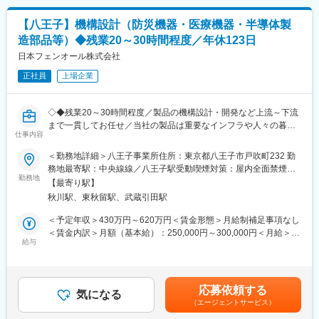
している製品であり、大手のお客様にもご利用いただいている製
す。
品です。また、消防設備・防災製品は消防法に準拠した開発・設
【八王子】機構設計（防災機器・医療機器・半導体製
計が必要であることから市場が成熟していることが特徴です。そ
変更の範囲：会社の定める業務
造部品等）◆残業20～30時間程度／年休123日
の中でも当社は他競合メーカー様が販売していないような特殊な
領域（危険度の高い分野での防災製品など）を得意としており、
日本フェンオール株式会社
長年の実績があります。
正社員
上場企業
■配属部署：開発本部 製品開発部
・製品開発部は新製品開発や顧客納入に際しての技術的な調整を
◇◆残業20～30時間程度／製品の機構設計・開発など上流～下流
行っている部署です。現在10名ほどで構成されております。
まで一貫してお任せ／当社の製品は重要なインフラや人々の暮ら
・製品開発から試作・試験・評価までモノづくりの上流から下流
仕事内容
しを支える製品です◆◇
まで広く携わっていただけます。自分で最後まで製品づくりに関
＜勤務地詳細＞八王子事業所住所：東京都八王子市戸吹町232 勤
与できる面白さがあります。
■担当業務について：【変更の範囲：会社の定める業務】
務地最寄駅：中央線線／八王子駅受動喫煙対策：屋内全面禁煙変
防災機器・医療機器・半導体製造部品の機構設計・開発をご担当
勤務地
更の範囲：本文参照
■働き方：
【最寄り駅】
いただきます。
・残業：月20～30時間程度（全社的に残業をしない風土です）
秋川駅、東秋留駅、武蔵引田駅
・ 火災感知器・異常センサー・人工腎臓透析装置用部品・温度セ
・通勤：マイカー通勤可能。朝夕での送迎車もあり。
ンサー・工業用ヒーターなど産業用製品の機構設計開発業務
＜予定年収＞430万円～620万円＜賃金形態＞月給制補足事項なし
（八王子市内・府中・国分寺・橋本など、多摩～神奈川エリアか
・仕様書・取扱説明書・ 部品リスト等のドキュメント作成、改訂
＜賃金内訳＞月額（基本給）：250,000円～300,000円＜月給＞
ら通ってます）
作業
給与
250,000円～300,000円＜昇給有無＞有＜残業手当＞有＜給与補足
・試作、評価試験
＞・予定年収はあくまでも目安の金額であり、前職の経験等によ
■採用背景：
★スキルに応じて上流から下流まで一貫してお任せいたします！
り決定致します。・残業代は全額支給致します。賃金はあくまで
開発案件増加に対する増員です。将来的に電気・回路に強味をも
も目安の金額であり、選考を通じて上下する可能性があります。
った技術者を増員していく必要があることからの募集です。
応募依頼する
■当社製品の特徴／顧客について：
気になる
月給(月額)は固定手当を含めた表記です。
（エージェントサービス）
機構設計で携わる火災用製品は商業施設やインフラ設備用まで幅
■キャリアパス：
広い製品があります。特に、防爆型煙感知器は当社のみが開発を