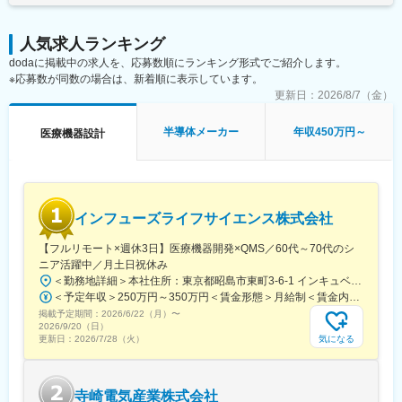
入社のタイミングでは機構設計に携わっていただきますが、将来
している製品であり、大手のお客様にもご利用いただいている製
的には新商品の企画などに携わっていくことも可能です。
品です。また、消防設備・防災製品は消防法に準拠した開発・設
また、将来的には技術部をリードする存在として、後進育成等も
人気求人ランキング
計が必要であることから市場が成熟していることが特徴です。そ
担当いただきたく検討しております。
dodaに掲載中の求人を、応募数順にランキング形式でご紹介します。
の中でも当社は他競合メーカー様が販売していないような特殊な
※応募数が同数の場合は、新着順に表示しています。
領域（危険度の高い分野での防災製品など）を得意としており、
長年の実績があります。
更新日：
2026/8/7（金）
変更の範囲：本文参照
■配属部署：開発本部 製品開発部
半導体メーカー
年収450万円～
医療機器設計
・製品開発部は新製品開発や顧客納入に際しての技術的な調整を
行っている部署です。現在10名ほどで構成されております。
・製品開発から試作・試験・評価までモノづくりの上流から下流
まで広く携わっていただけます。自分で最後まで製品づくりに関
与できる面白さがあります。
インフューズライフサイエンス株式会社
■働き方：
【フルリモート×週休3日】医療機器開発×QMS／60代～70代のシ
・残業：月20～30時間程度（全社的に残業をしない風土です）
ニア活躍中／月土日祝休み
・通勤：マイカー通勤可能。朝夕での送迎車もあり。
＜勤務地詳細＞本社住所：東京都昭島市東町3-6-1 インキュベーションオフィス・TAMA306号室勤務地最寄駅：ＪＲ青梅線/ＪＲ五日市線／西立川駅受動喫煙対策：屋内全面禁煙変更の範囲：会社の定める事業所（リモートワーク含む）
（八王子市内・府中・国分寺・橋本など、多摩～神奈川エリアか
＜予定年収＞250万円～350万円＜賃金形態＞月給制＜賃金内訳＞月額（基本給）：210,000円～300,000円＜月給＞210,000円～300,000円＜昇給有無＞有＜残業手当＞有賃金はあくまでも目安の金額であり、選考を通じて上下する可能性があります。月給(月額)は固定手当を含めた表記です。
ら通ってます）
掲載予定期間：
2026/6/22（月）
〜
2026/9/20（日）
■採用背景：
気になる
更新日：
2026/7/28（火）
開発案件増加に対する増員です。将来的に電気・回路に強味をも
った技術者を増員していく必要があることからの募集です。
寺崎電気産業株式会社