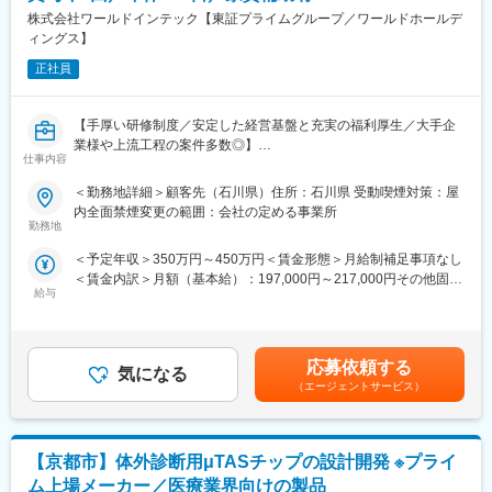
その際、通常より多くの給料UPも叶います。
株式会社ワールドインテック【東証プライムグループ／ワールドホールデ
ィングス】
■会社、仕事の魅力：
・現場での業務時には「FOR Alliance System」という、担当営
正社員
業、クライアントリーダー、ダイレクトサポートの3体制によるサ
ポート体制があります。
【手厚い研修制度／安定した経営基盤と充実の福利厚生／大手企
・当社のワークスタイルは、あなたのキャリア形成をともに考
業様や上流工程の案件多数◎】
え、自分にあった分野・勤務地で働けるというワークスタイルで
仕事内容
す。
■業務内容：
・実務に必要なスキルを身に付けることができる教育研修制度が
＜勤務地詳細＞顧客先（石川県）住所：石川県 受動喫煙対策：屋
・新機種または製品の変更について、製造担当者と組立確認を実
あり、様々な技術を身につけることができます。
内全面禁煙変更の範囲：会社の定める事業所
施し適切な手順を検討
・現在のスキルを伸ばしたい方・新しいスキルを身につけたい
勤務地
・組立した内容に基づいて課題をまとめ、設計部門と折衝
方、エンジニアから管理職を目指す方、様々な方が活躍できるフ
＜予定年収＞350万円～450万円＜賃金形態＞月給制補足事項なし
・入手した試作品の3D-CADデータを元に、手順検討用ソフトウ
ィールドを用意しています。
＜賃金内訳＞月額（基本給）：197,000円～217,000円その他固定
ェアを用いて手順書の作成
また長期的なキャリアパスが描けるグレード制度の導入もありま
給与
手当/月：10,000円～30,000円＜月給＞207,000円～247,000円＜
・上記の設計移管に伴う進捗管理
す。
昇給有無＞有＜残業手当＞有＜給与補足＞※年収は経験・能力を考
・書類の確認、資料作成、その他定型業務
慮の上、決定します。※その他固定手当：実務手当10,000～
■当社について：
40,000円・昇給：年1回（2月）・賞与：年2回（7月・12月）
■入社後の流れ：
・当社は、アウトソーシングの進化形である「コ・ソーシング」
応募依頼する
気になる
※2024年度実績3.00ヶ月分賃金はあくまでも目安の金額であり、
（1）入社後初期研修：導入研修（1日間）
という概念を掲げ、ヒューマンリソース部分での量的支援だけで
（エージェントサービス）
選考を通じて上下する可能性があります。月給(月額)は固定手当を
（2）現場配属
なくお客様の課題解決に共に取り組みながら、日本のものづくり
含めた表記です。
（3）入社3年目～キャリアUP支援制度
の発展に尽力してまいりました。
※面談を行い、ご本人の強みを更に強化し弱みを補うための技術研
・重要項目として位置付ける「人材育成」を強みに、その変化に
【京都市】体外診断用μTASチップの設計開発 ※プライ
修を受講していただきます。ベテラン技術者の指導やe-learningも
柔軟に対応し、適材適所で「人」が活躍できる場を創出すること
充実しています。
で、人々の夢を叶え、その潜在能力を開花させ、よりハイレベル
ム上場メーカー／医療業界向けの製品