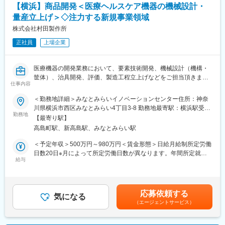
また、スキルに応じて、将来的にはテーマリーダーとしてプロジ
【横浜】商品開発＜医療ヘルスケア機器の機械設計・
■会社、仕事の魅力：
ェクト推進を担っていただくことも想定しており、技術だけでな
量産立上げ＞◇注力する新規事業領域
・現場での業務時には「FOR Alliance System」という、担当営
くプロジェクトマネジメント力も高めていただけます。
業、クライアントリーダー、ダイレクトサポートの3体制によるサ
株式会社村田製作所
ポート体制があります。
変更の範囲：会社の定める業務
正社員
上場企業
・ワールドインテックのワークスタイルは、あなたのキャリア形
成をともに考え、自分にあった分野・勤務地で働けるというワー
クスタイルです。
医療機器の開発業務において、要素技術開発、機械設計（機構・
・実務に必要なスキルを身に付けることができる教育研修制度が
筐体）、治具開発、評価、製造工程立上げなどをご担当頂きま
あり、様々な技術を身につけることができます。
仕事内容
す。
・現在のスキルを伸ばしたい方・新しいスキルを身につけたい
＜勤務地詳細＞みなとみらいイノベーションセンター住所：神奈
方、エンジニアから管理職を目指す方、様々な方が活躍できるフ
■業務詳細
川県横浜市西区みなとみらい4丁目3-8 勤務地最寄駅：横浜駅受動
ィールドを用意しています。
・製品：医療機器（クラスⅠ~Ⅲ）
勤務地
喫煙対策：屋内全面禁煙変更の範囲：会社の定める事業所（リモ
【最寄り駅】
・新規医療機器製品開発における機構設計または筐体設計、評価
ートワーク含む）
変更の範囲：会社の定める業務
高島町駅、新高島駅、みなとみらい駅
・医療機器製品の改良・バージョンアップに向けた設計変更およ
び評価
＜予定年収＞500万円～980万円＜賃金形態＞日給月給制所定労働
・医療機器製品の故障解析および対策、効果確認
日数20日※月によって所定労働日数が異なります。年間所定就業
・委託製造所との連携を通じた製造工程改善
給与
日数は242日です。＜賃金内訳＞月額（基本給）：295,000円～
★連携地域…国内開発拠点、委託製造所、部品ベンダー（国内
519,800円/月20日間勤務想定＜想定月額＞295,000円～519,800円
外）
＜昇給有無＞有＜残業手当＞有＜給与補足＞同社規定により決定
★使用ツール…NX、Solidworks
します年収約890万円（35歳／月給44万円＋残業代＋賞与）別途
応募依頼する
気になる
各種手当年収約740万円（30歳／月給37万円＋残業代＋賞与）別
（エージェントサービス）
■働き方特徴
途各種手当年収約620万円（25歳／月給32万円＋残業代＋賞与）
・月に数回、顧客（医療従事者）、委託製造所への出張をお願い
別途各種手当賃金はあくまでも目安の金額であり、選考を通じて
します。