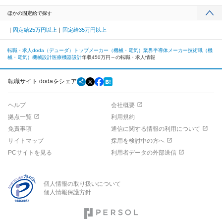
ほかの固定給で探す
固定給25万円以上
固定給35万円以上
転職・求人doda（デューダ）トップ
メーカー（機械・電気）業界
半導体メーカー
技術職（機
械・電気）
機械設計
医療機器設計
年収450万円～の転職・求人情報
転職サイト dodaをシェア
ヘルプ
会社概要
拠点一覧
利用規約
免責事項
通信に関する情報の利用について
サイトマップ
採用を検討中の方へ
PCサイトを見る
利用者データの外部送信
個人情報の取り扱いについて
個人情報保護方針