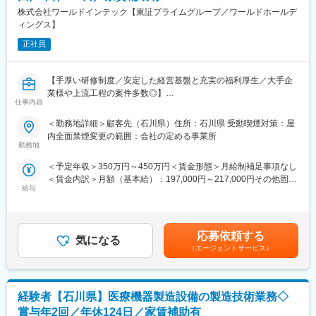
す。
株式会社ワールドインテック【東証プライムグループ／ワールドホールデ
一緒に成長と成功を目指して働きましょう。
ィングス】
正社員
◎重粒子線応用治療装置：韓国市場シェアトップクラス。日本が
世界をリード。
◎原子力発電所：国内大手メーカーの一つで建設／再稼働／廃炉
【手厚い研修制度／安定した経営基盤と充実の福利厚生／大手企
と幅広く事業展開。
業様や上流工程の案件多数◎】
仕事内容
◆働く環境
■業務内容：
＜勤務地詳細＞顧客先（石川県）住所：石川県 受動喫煙対策：屋
府中事業所はとても広く、エネルギーだけではなく、鉄道、エレ
本社工場内の設備導入および改善
内全面禁煙変更の範囲：会社の定める事業所
ベータ、社会インフラ等様々な分野の製品が集結した重要な起点
・設備の仕様検討、工事計画
勤務地
となっています。
・工程設計
交通の便も非常に良い自然豊かな街並みです。
＜予定年収＞350万円～450万円＜賃金形態＞月給制補足事項なし
・設備の立上げ
＜賃金内訳＞月額（基本給）：197,000円～217,000円その他固定
・設備動作後の維持、改善
変更の範囲：会社の指示する業務 ※業務上必要があるときは異
給与
手当/月：10,000円～30,000円＜月給＞207,000円～247,000円＜
・工程再編、専用治具制作
動を命ずることがあり、その場合は異動先の定める業務
昇給有無＞有＜残業手当＞有＜給与補足＞※年収は経験・能力を考
慮の上、決定します。※その他固定手当：実務手当10,000～
■入社後の流れ：
40,000円・昇給：年1回（2月）・賞与：年2回（7月・12月）
（1）入社後初期研修：導入研修（1日間）
応募依頼する
気になる
※2025年度実績3.00ヶ月分賃金はあくまでも目安の金額であり、
（2）現場配属
（エージェントサービス）
選考を通じて上下する可能性があります。月給(月額)は固定手当を
（3）入社3年目～キャリアUP支援制度
含めた表記です。
※面談を行い、ご本人の強みを更に強化し弱みを補うための技術研
修を受講していただきます。ベテラン技術者の指導やe-learningも
経験者【石川県】医療機器製造設備の製造技術業務◇
充実しています。
ご希望を最大限加味してキャリアUPのサポートをいたします。
賞与年2回／年休124日／家賃補助有