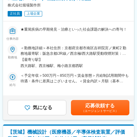
ご希望を最大限加味してキャリアUPのサポートをいたします。
な成果を生み出し、お客様の発展に寄与してまいります。
株式会社堀場製作所
その際、通常より多くの給料UPも叶います。
正社員
上場企業
変更の範囲：会社の定める業務
■会社、仕事の魅力：
・現場での業務時には「FOR Alliance System」という、担当営
★重篤疾病の早期発見・治療といった社会課題の解決への寄与！
業、クライアントリーダー、ダイレクトサポートの3体制によるサ
ポート体制があります。
仕事内容
【募集背景】
・当社のワークスタイルは、あなたのキャリア形成をともに考
・当社は、診療所やクリニック等で使用される小型の検査装置を
え、自分にあった分野・勤務地で働けるというワークスタイルで
＜勤務地詳細＞本社住所：京都府京都市南区吉祥院宮ノ東町2 勤
強みとし、血液の成分を測定する血球計数や炎症の指標となる
す。
務地最寄駅：阪急京都/JR線／西京極/西大路駅受動喫煙対策：屋
CRP濃度、血糖値やヘモグロビンA1cなど糖尿病に関連する検査
・実務に必要なスキルを身に付けることができる教育研修制度が
勤務地
内全面禁煙変更の範囲：会社の定める事業所（リモートワーク含
【最寄り駅】
項目において、即時に検査を行い、その場で検査結果を提供する
あり、様々な技術を身につけることができます。
む）
西大路駅、西京極駅、梅小路京都西駅
血液検査機器を展開しております。
・現在のスキルを伸ばしたい方・新しいスキルを身につけたい
・微細加工技術を応用した μTAS（Micro Total Analysis System：
方、エンジニアから管理職を目指す方、様々な方が活躍できるフ
＜予定年収＞500万円～850万円＜賃金形態＞月給制試用期間中も
微小総合分析システム）技術を活かし、微量検体で高精度な検査
ィールドを用意しています。
待遇・条件に差異はございません。＜賃金内訳＞月額（基本
を実現する使い捨てのプラスチック製試薬チップの開発を加速し
また長期的なキャリアパスが描けるグレード制度の導入もありま
給与
給）：300,000円～450,000円＜月給＞300,000円～450,000円＜
ています。装置にセットすれば、血球・血漿分離から光学測定ま
す。
昇給有無＞有＜残業手当＞有＜給与補足＞＊これまでのご経験、
での一連の処理がチップ内で自動的に行われる製品です。
適性に応じて決定致します。■昇給：年1回（4月） ■賞与：年2回
■当社について：
（6月、12月） ※管理職の年収イメージ：850万～賃金はあくまで
応募依頼する
■仕事内容：
・当社は、アウトソーシングの進化形である「コ・ソーシング」
気になる
も目安の金額であり、選考を通じて上下する可能性があります。
（エージェントサービス）
・当社の血球計測装置や血糖分析装置といった血液分析装置で使
という概念を掲げ、ヒューマンリソース部分での量的支援だけで
月給(月額)は固定手当を含めた表記です。
用するμTAS技術を応用したプラスチック製試薬チップの開発・設
なくお客様の課題解決に共に取り組みながら、日本のものづくり
計をご担当いただきます。
の発展に尽力してまいりました。
※分析装置本体、試薬・アッセイ開発のポジションではありませ
・重要項目として位置付ける「人材育成」を強みに、その変化に
【茨城】機械設計（医療機器／半導体検査装置／評価
ん。
柔軟に対応し、適材適所で「人」が活躍できる場を創出すること