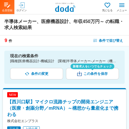
会員登録
ログイン
気になる
メニュー
半導体メーカー、医療機器設計、年収450万円～
の転職・
求人検索結果
9
条件で並び替え
件
現在の検索条件
[職種]医療機器設計-機械設計 [業種]半導体メーカー-メーカー（機械・電気）業界 [年収]450万円～
新着求人をいつでもチェック
条件の変更
この条件を保存
NEW
【西川口駅】マイクロ流路チップの開発エンジニア
（医療・創薬分野／mRNA）～構想から量産化まで携
わる
株式会社エンプラス
正社員
上場企業