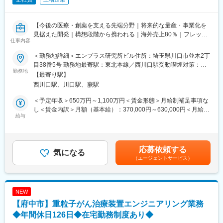
【今後の医療・創薬を支える先端分野｜将来的な量産・事業化を
見据えた開発｜構想段階から携われる｜海外売上80％｜フレック
仕事内容
ス｜残業月17H｜自己資本比率93.7％】
＜勤務地詳細＞エンプラス研究所ビル住所：埼玉県川口市並木2丁
■業務内容：
目38番5号 勤務地最寄駅：東北本線／西川口駅受動喫煙対策：屋
製品化を前提として、mRNA・MPS（Microphysiological
勤務地
内全面禁煙変更の範囲：会社の定める事業所（リモートワーク含
【最寄り駅】
Systems）など先端医療・創薬分野向けのマイクロ流路チップを
む）
西川口駅、川口駅、蕨駅
中心に、関連装置の設計・開発をご担当いただきます。
マイクロ流路チップの構造設計と、それを動かす装置の両面を検
＜予定年収＞650万円～1,100万円＜賃金形態＞月給制補足事項な
討しながら、実際に使用できる製品として形にしていく仕事で
し＜賃金内訳＞月額（基本給）：370,000円～630,000円＜月給＞
す。
給与
370,000円～630,000円＜昇給有無＞有＜残業手当＞有＜給与補足
＜業務詳細＞
＞※給与詳細はスキルや経験を考慮し決定します。■賞与：年2回
・製品の構想検討・設計（機構動作、制御システム等）、原価見
（6月、12月）※業績により変動あり賃金はあくまでも目安の金額
積り
であり、選考を通じて上下する可能性があります。月給(月額)は固
応募依頼する
・CADによる図面作成（組立図・部品図）
気になる
定手当を含めた表記です。
（エージェントサービス）
・新製品の試作・評価・検討
＜将来お任せしたい業務＞
・特定プロジェクトにおけるマイクロ流路チップ・装置開発の開
発リーダー
NEW
＜中長期的には＞
【府中市】重粒子がん治療装置エンジニアリング業務
2029年度を目安に外部装置メーカーと連携し、
チップの量産体制構築を進めていく予定です。
◆年間休日126日◆在宅勤務制度あり◆