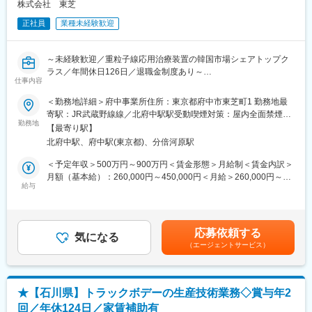
株式会社 東芝
■就業環境：
正社員
業種未経験歓迎
・湘南新設オフィスへの出張有（月数回）
・フレックスタイム制
・年間休日123日（育児・介護に関する制度完備）
～未経験歓迎／重粒子線応用治療装置の韓国市場シェアトップク
・月平均残業時間：約17時間
ラス／年間休日126日／退職金制度あり～
・有給取得率：78.1％
仕事内容
・企業型確定拠出年金制度あり
◆募集背景
・定年再雇用制度あり
＜勤務地詳細＞府中事業所住所：東京都府中市東芝町1 勤務地最
重粒子がん治療装置では、今後も多くの案件が計画されており、
寄駅：JR武蔵野線線／北府中駅駅受動喫煙対策：屋内全面禁煙変
組織体制の強化において共に新しい未来を始動させ、一緒に成長
勤務地
■当社の特徴
更の範囲：会社の定める事業所（リモートワーク含む）
【最寄り駅】
していただける人材を募集します。
・海外売上比率約80％、世界14カ国に拠点展開
北府中駅、府中駅(東京都)、分倍河原駅
・自己資本比率93.7％（優良企業水準：約50％）
◆仕事内容
・高付加価値製品中心で利益率12.9％（業界平均3～4％）
＜予定年収＞500万円～900万円＜賃金形態＞月給制＜賃金内訳＞
重粒子がん治療装置の業務に関し、リーダー的役割で基本設計か
・光学・プラスチック精密加工分野でトップクラス
月額（基本給）：260,000円～450,000円＜月給＞260,000円～
ら詳細設計・製造・テスト等、お客様へ納めるまでの一連のシス
給与
・新製品（3年以内）が売上の約50％を占有
450,000円＜昇給有無＞有＜残業手当＞有＜給与補足＞※経験、ス
テムエンジニア業務。
・価格競争に巻き込まれにくい経営基盤
キルに応じて検討します。■昇給：年1回■賞与：年2回（7月・12
関連部門やお客様との提案・調整、製品開発時の方針・戦略立案
月）※業績連動型となります。賃金はあくまでも目安の金額であ
など。
変更の範囲：会社の定める業務
り、選考を通じて上下する可能性があります。月給(月額)は固定手
応募依頼する
気になる
当を含めた表記です。
（エージェントサービス）
◆魅力・やりがい
重粒子がん治療装置は、新技術として非常に注目度の高い装置で
日々試行錯誤しながらより良い装置を目指して開発しています。
能力的にも同年代より成長が早く、若くして責任のあるポジショ
★【石川県】トラックボデーの生産技術業務◇賞与年2
ンに抜擢されるチャンスも多いです。
回／年休124日／家賃補助有
教育も充実しており、人として大きく成長できる環境がありま