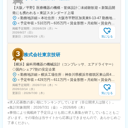
■キャリアパス：
入社のタイミングでは機構設計に携わっていただきますが、将来
【大阪／平野】医療機器の機構・筐体設計〇未経験歓迎＜新製品開
的には新商品の企画などに携わっていくことも可能です。
発にも携われる＞東証スタンダード上場
また、将来的には技術部をリードする存在として、後進育成等も
＜勤務地詳細＞本社住所：大阪市平野区加美東6-13-47 勤務地最寄駅：JR 大和路線／加美駅受動喫煙対策：敷地内喫煙可能場所あり
担当いただきたく検討しております。
＜予定年収＞510万円～635万円＜賃金形態＞月給制＜賃金内訳＞月額（基本給）：350,000円～390,000円＜月給＞350,000円～390,000円＜昇給有無＞有＜残業手当＞有＜給与補足＞■昇給：年1回 ■賞与：年2回 計5.3ヶ月（過去5年平均実績）業績好調により、過去最高益を更新しております。賃金はあくまでも目安の金額であり、選考を通じて上下する可能性があります。月給(月額)は固定手当を含めた表記です。
掲載予定期間：
2026/6/29（月）
〜
2026/9/27（日）
変更の範囲：本文参照
気になる
更新日：
2026/6/29（月）
株式会社東京技研
【横浜】歯科用機器の機械設計（コンプレッサ、エアドライヤー）
◇国内シェア7割の安定企業
＜勤務地詳細＞横浜工場住所：神奈川県横浜市都筑区東山田4-42-37 受動喫煙対策：屋内全面禁煙変更の範囲：会社の定める事業所
＜予定年収＞429万円～611万円＜賃金形態＞月給制＜賃金内訳＞月額（基本給）：248,600円～332,000円その他固定手当/月：20,000円～50,000円＜月給＞268,600円～382,000円＜昇給有無＞有＜残業手当＞有＜給与補足＞※ご本人の経験をもとに給与を決定します。・昇給：あり（年1回）・賞与：あり（年2回）※その他固定手当：役職手当：20,000円～50,000円賃金はあくまでも目安の金額であり、選考を通じて上下する可能性があります。月給(月額)は固定手当を含めた表記です。
掲載予定期間：
2026/7/16（木）
〜
2026/10/14（水）
気になる
更新日：
2026/7/30（木）
※求人応募数の多い順にランキングしています（非公開求人は除く）。
※集計対象期間：2026/7/31（金）～2026/8/6（木）
※事情により掲載終了予定日よりも前に求人募集が終了していることもご
ざいます。その場合は当サイトから応募はできませんので、あらかじめご
了承ください。