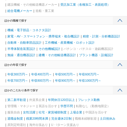
建設機械・その他輸送機器メーカー
受託加工業（各種加工・表面処理）
総合電機メーカー
造船・重工業
ほかの職種で探す
機械・電子部品・コネクタ設計
家電・AV・スマートフォン・携帯端末・複合機設計
精密・計測・分析機器設計
自動車・自動車部品設計
工作機械・産業機械・ロボット設計
半導体製造装置設計
その他機械設計
パチンコ・パチスロ・遊戯機器設計
無線・通信機器設計
建機・その他輸送機器設計
プラント機器・設備設計
ほかの年収で探す
年収300万円～
年収400万円～
年収500万円～
年収600万円～
年収700万円～
年収800万円～
年収900万円～
年収1000万円～
ほかのこだわり条件で探す
第二新卒歓迎
外資系企業
年間休日120日以上
フレックス勤務
管理職・マネジャー
英語を活かす
学歴不問
転勤なし（勤務地限定）
服装自由
女性活躍
社宅・家賃補助制度
上場企業
中国語を活かす
退職金制度
残業20時間未満
完全週休2日制
職種未経験歓迎
土日祝休み
原則定時退社
海外出張あり
U・Iターン支援あり