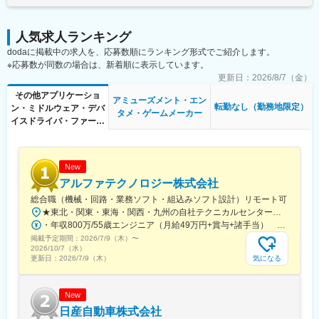
リジナルコンテンツにこだわりソシャゲ業界をけん引してきた当
時間分■評価・報酬：半期ごとに評価します。 評価に応じて年俸
社。今後も数多くのオリジナルコンテンツをリリース予定です。
を見直します。■年収例：540万円／27歳600万円／30歳760万円
（2）億超えのヒットゲームを生み出してきた社長、役員陣と一緒
／38歳賃金はあくまでも目安の金額であり、選考を通じて上下す
人気求人ランキング
に働くことで、業界の中でのヒットを生み続ける企画立案ノウハ
る可能性があります。月給(月額)は固定手当を含めた表記です。
dodaに掲載中の求人を、応募数順にランキング形式でご紹介します。
ウを直接学ぶことができる環境です。
※応募数が同数の場合は、新着順に表示しています。
（3）中途入社社員が大部分を占めており、新卒、中途入社を合わ
せて3000名以上のスタッフで構成されております。規模は順調に
更新日：
2026/8/7（金）
拡大していますが、非常に風通しがよく様々な価値観の人材が集
その他アプリケーショ
アミューズメント・エン
まっている会社です。
転勤なし（勤務地限定）
ン・ミドルウェア・デバ
タメ・ゲームメーカー
（4）ベンチャー企業でありながらも、サイバーエージェントグル
イスドライバ・ファーム
ープの一員として福利厚生はサイバーエージェントと同様のもの
ウェア
を利用しています。充実した福利厚生を受けながら、チャレンジ
ングな仕事に取り組むことが可能な環境です。
New
変更の範囲：本文参照
アルファテクノロジー株式会社
総合職（機械・回路・業務ソフト・組込みソフト設計）リモート可
★東北・関東・東海・関西・九州の自社テクニカルセンター（4月1日に名古屋支店を開設しました）※勤務地は希望を考慮して決定※原則はテクニカルセンター勤務ですが、都内などの主要取引先での勤務になる可能性もあります。※原則、エリアを越える転勤はありません※U・Iターン歓迎！支援制度有（引越し費用等を会社が全額負担）規定有◆仙台テクニカルセンター／宮城県仙台市泉区泉中央1-16-6 泉中央ビル8階・地下鉄南北線「泉中央駅」より徒歩1分◆名古屋支店/愛知県名古屋市中区栄3丁目2-3 名古屋日興證券ビル4階（2026年4月1日開設）◆大阪テクニカルセンター/大阪府大阪市北区梅田2-1-22 野村不動産西梅田ビル6階・地下鉄四つ橋線「西梅田駅」より徒歩1分◆新横浜テクニカルセンター/神奈川県横浜市港北区新横浜2－3－4 クレシェンドビル3階・JR横浜線・新幹線、横浜市営地下鉄「新横浜駅」より徒歩5分◆福岡テクニカルセンター（近日開設予定）・福岡県福岡市博多区博多駅東1-12-6 花村ビル9階★各テクニカルセンターの状況は、下記別項目でご確認ください。
・年収800万/55歳エンジニア（月給49万円+賞与+諸手当） ・年収550万/27歳エンジニア（月給31万円+賞与+諸手当）
掲載予定期間：
2026/7/9（木）
〜
2026/10/7（水）
気になる
更新日：
2026/7/9（木）
New
日産自動車株式会社