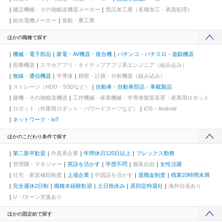
建設機械・その他輸送機器メーカー
受託加工業（各種加工・表面処理）
総合電機メーカー
造船・重工業
ほかの職種で探す
機械・電子部品
家電・AV機器・複合機
パチンコ・パチスロ・遊戯機器
医療機器
スマホアプリ・ネイティブアプリ系エンジニア（組み込み）
無線・通信機器
半導体
精密・計測・分析機器（組み込み）
ストレージ（HDD・SSDなど）
自動車・自動車部品・車載製品
建機・その他輸送機器
工作機械・産業機械・半導体製造装置・産業用ロボット
ロボット（作業用ロボット・パワードスーツなど）
iOS・Android
ネットワーク・IoT
ほかのこだわり条件で探す
第二新卒歓迎
外資系企業
年間休日120日以上
フレックス勤務
管理職・マネジャー
英語を活かす
学歴不問
服装自由
女性活躍
社宅・家賃補助制度
上場企業
中国語を活かす
退職金制度
残業20時間未満
完全週休2日制
職種未経験歓迎
土日祝休み
原則定時退社
海外出張あり
U・Iターン支援あり
ほかの固定給で探す