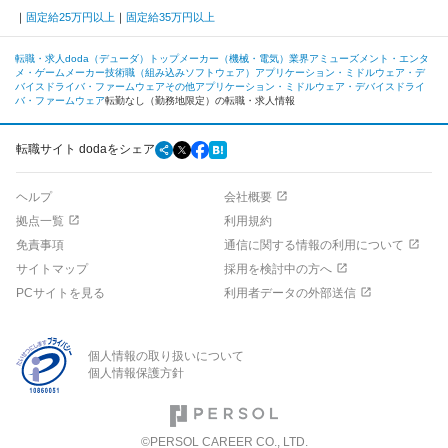
固定給25万円以上
固定給35万円以上
転職・求人doda（デューダ）トップ
メーカー（機械・電気）業界
アミューズメント・エンタ
メ・ゲームメーカー
技術職（組み込みソフトウェア）
アプリケーション・ミドルウェア・デ
バイスドライバ・ファームウェア
その他アプリケーション・ミドルウェア・デバイスドライ
バ・ファームウェア
転勤なし（勤務地限定）の転職・求人情報
転職サイト dodaをシェア
ヘルプ
会社概要
拠点一覧
利用規約
免責事項
通信に関する情報の利用について
サイトマップ
採用を検討中の方へ
PCサイトを見る
利用者データの外部送信
個人情報の取り扱いについて
個人情報保護方針
©PERSOL CAREER CO., LTD.