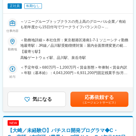
正社員
転勤なし
～ソニーグループトップクラスの売上高のグローバル企業／有給
も初年度から15日付与でワークライフバランス◎～
仕事内容
■業務内容
＜勤務地詳細＞本社住所：東京都港区港南1-7-1 ソニーシティ勤務
PlayStation向けカスタムSSDのハードウェアおよびファームウェ
地最寄駅：JR線／品川駅受動喫煙対策：屋内全面禁煙変更の範
アを評価するため、Linux OS上にカスタムドライバを実装し、評
勤務地
囲：会社の定める事業所（リモートワーク含む）
【最寄り駅】
価ソフトウェアや性能ベンチマークソフトウェアの構築を行いま
高輪ゲートウェイ駅、品川駅、泉岳寺駅
す。
また、量産に耐えうる高い品質を確保するため、多数の評価機材
＜予定年収＞680万円～1,200万円＜賃金形態＞年俸制＜賃金内訳
を並べたテスト環境において、自動テスト機構を独自に設計・構
＞年額（基本給）：4,043,200円～6,931,200円固定残業手当/月：
築します。
給与
129,733円～222,400円（固定残業時間45時間0分/月）超過した時
独自の性能保証・品質保証機構を備えたカスタムSSDコントロー
間外労働の残業手当は追加支給＜月額＞466,666円～800,000円
ラを評価するにあたり、NANDメモリの物理特性を理解したうえ
（12分割）（一律手当を含む）＜昇給有無＞有＜残業手当＞有＜
で、機能・性能・信頼性を総合的に検証するソフトウェアの開発
給与補足＞前職を考慮の上、経験・スキルに応じて年収を決定い
応募依頼する
および保守を担当いただきます。
気になる
たします。※予定年収には固定残業手当（45H／月）と特別賞与を
（エージェントサービス）
適性に応じて、将来的にはカスタムLSIの仕様策定から量産サポー
含む■特別賞与（決算後6月に年1回支給）■年俸更改：年1回賃金
トまで幅広い業務を経験いただく可能性があります。
はあくまでも目安の金額であり、選考を通じて上下する可能性が
あります。月給(月額)は固定手当を含めた表記です。
■業務の詳細
NEW
（1） SSDコントローラの仕様策定
【大崎／未経験◎】パチスロ開発プログラマ◆C・
業界動向や商品企画、ハードウェア・ソフトウェア担当、ゲーム