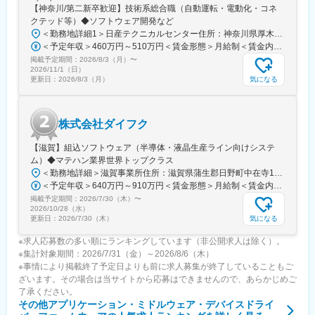
【神奈川/第二新卒歓迎】技術系総合職（自動運転・電動化・コネ
クテッド等）◆ソフトウェア開発など
＜勤務地詳細1＞日産テクニカルセンター住所：神奈川県厚木市岡津古久560-2 日産テクニカルセンター 勤務地最寄駅：小田急電鉄小田原線／愛甲石田駅受動喫煙対策：屋内全面禁煙＜勤務地詳細2＞日産先進技術開発センター住所：神奈川県厚木市森の里青山1-1 勤務地最寄駅：小田急電鉄小田原線／愛甲石田駅受動喫煙対策：屋内全面禁煙＜勤務地詳細3＞日産追浜工場/総合研究所住所：神奈川県横須賀市夏島町1 勤務地最寄駅：京浜急行線／追浜駅受動喫煙対策：屋内全面禁煙変更の範囲：国内・海外各拠点、会社の指定する場所
＜予定年収＞460万円～510万円＜賃金形態＞月給制＜賃金内訳＞月額（基本給）：233,000円～260,000円＜月給＞233,000円～260,000円＜昇給有無＞有＜残業手当＞有＜給与補足＞※給与詳細は、経験や能力等を考慮し、規定により決定します。※賞与金額は参考値であり、実際の支給時期、金額、支払い条件等については都度決定されます。■昇給：年1回■賞与：年2回（目安値/6ヶ月分）賃金はあくまでも目安の金額であり、選考を通じて上下する可能性があります。月給(月額)は固定手当を含めた表記です。
掲載予定期間：
2026/8/3（月）
〜
2026/11/1（日）
気になる
更新日：
2026/8/3（月）
株式会社ダイフク
【滋賀】組込ソフトウェア（半導体・液晶生産ライン向けシステ
ム）◆マテハン業界世界トップクラス
＜勤務地詳細＞滋賀事業所住所：滋賀県蒲生郡日野町中在寺1225 勤務地最寄駅：JR東海道本線／近江八幡駅受動喫煙対策：屋内全面禁煙変更の範囲：東京・大阪・小牧・滋賀その他国内すべての事務所および海外拠点
＜予定年収＞640万円～910万円＜賃金形態＞月給制＜賃金内訳＞月額（基本給）：280,000円～390,000円＜月給＞280,000円～390,000円＜昇給有無＞有＜残業手当＞有＜給与補足＞※上記年収は目安であり、詳細はスキル・経験を考慮し決定いたします。賞与あり 年2回（7月、12月）2026度実績 年間9.12カ月※入社1年目の賞与は支給制限があります。賃金はあくまでも目安の金額であり、選考を通じて上下する可能性があります。月給(月額)は固定手当を含めた表記です。
掲載予定期間：
2026/7/30（木）
〜
2026/10/28（水）
気になる
更新日：
2026/7/30（木）
※求人応募数の多い順にランキングしています（非公開求人は除く）。
※集計対象期間：2026/7/31（金）～2026/8/6（木）
※事情により掲載終了予定日よりも前に求人募集が終了していることもご
ざいます。その場合は当サイトから応募はできませんので、あらかじめご
了承ください。
その他アプリケーション・ミドルウェア・デバイスドライ