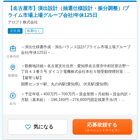
また、社員の多くはパチンコ・パチスロが好きな社員が多いで
す。社員同士の情報交換も活発なのでプライベートでも業務でも
【名古屋市】演出設計（抽選仕様設計・振分調整）/プ
＜サブメイン制御プログラムとは…＞
役立ちます。
ライム市場上場グループ会社/年休125日
パチンコ・パチスロの液晶映像部分や役物動作､映像演出､響効果
好きな仕事をしながら働き方も十分に確保できる環境だからこそ
のプログラム設計をいます。企画や映像企画が考えたアイデアの
アロフト株式会社
社員定着率もとても高いです。
実行役として、プログラミングを行う仕事です。そのほかに、遊
正社員
転勤なし
技機開発を効率的に行うための社内開発ツールの制作や出玉設計
■当社について：
と連携を図りながら出シミュレーターツールを制作するなど、幅
当社は、大手ゲーム・遊技機メーカーのパチンコ・パチスロ開発
広い業務を行います。
部門の一部が独立し、パチンコ・パチスロ機の業界トップクラス
～演出仕様書作成・演出バランス設計/プライム市場上場グループ
のメーカーであるサミー株式会社の開発を支援するパートナ―と
会社/年休125日～
＜サブサブ制御プログラムとは…＞
して2014年に設立されました。
仕事内容
液晶映像などの演出を表示する制御を担う部分です。
■業務内容：
＜勤務地詳細＞名古屋支社住所：愛知県名古屋市中村区那古野一
パチンコ・パチスロメーカー向けに、遊技機の企画、映像制作、
丁目４３番５号 ダイコク電機株式会社本社５階受動喫煙対策：屋
＜申請書類作成とは…＞
変更の範囲：会社の定める業務
サウンド制作、プログラム開発、実装、検証までを一貫して手掛
勤務地
内全面禁煙変更の範囲：会社の定める事業所（リモートワーク含
遊技機の指定試験期間である保通協に提出する申請書類を作成し
【最寄り駅】
ける当社にて、演出仕様書作成・演出バランス設計をお任せいた
む）
ます。
国際センター駅、丸の内駅(愛知県)、伏見駅(愛知県)
します。
＜予定年収＞400万円～700万円＜賃金形態＞月給制＜賃金内訳＞
■採用背景：
月額（基本給）：196,160円～276,800円固定残業手当/月：
■やりがい：
組織強化に伴う増員募集となります。
給与
68,963円～97,313円（固定残業時間45時間0分/月）超過した時間
◎自身が手掛けた遊技機が人気機種となったとき。
外労働の残業手当は追加支給＜月給＞265,123円～374,113円（一
◎デスクの横には実機を置いて、実際に触れながらお仕事してい
■詳細：
律手当を含む）＜昇給有無＞有＜残業手当＞有賃金はあくまでも
ただきます。
パチンコ、パチスロの演出仕様考案及び演出仕様書の作成、演出
目安の金額であり、選考を通じて上下する可能性があります。月
応募依頼する
バランスの抽選仕様設計・振分調整。自身の「やりたい」「面白
気になる
給(月額)は固定手当を含めた表記です。
■組織構成：
（エージェントサービス）
い」が遊技機に反映できる仕事です。
開発部は22名の社員が在籍しています。年齢は20代～50代と幅広
く、平均年齢は39歳です。中途入社の社員がほとんどなので馴染