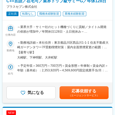
デベロッパーからの要望を踏まえ、SSDコントローラの仕様を策
C++言語／在宅可／業界トップ級サミーG／年休128日
定
プラスセブン株式会社
正社員
転勤なし
職種未経験歓迎
業種未経験歓迎
（2） 開発・設計
LSIベンダーへの発注ならびに、共同での設計・開発
～業界大手・サミー社のヒット機種づくりに貢献／タイトル開発
（3） 試作品の検証・評価
の依頼が増加中／年間休日128日・土日祝休み～
試作チップが要求機能や想定性能を満たしているかを検証
仕事内容
■業務概要：
（4） SSDファームウェア評価・NAND信頼性評価
＜勤務地詳細＞本社住所：東京都品川区西品川1-1-1 住友不動産大
「サミー株式会社」のグループ会社である当社にて、パチスロ機
レイテンシやスループットなどの性能要件を満たしているかを確
崎ガーデンタワー7F受動喫煙対策：屋内全面禁煙変更の範囲：会
のプログラムの開発をお任せします。
勤務地
認するとともに、NANDの信頼性評価を通じて安定稼働を検証
社の定める事業所（リモートワーク含む）
【最寄り駅】
大崎駅、下神明駅、大井町駅
■業務詳細：
（5） 量産支援
開発中のパチスロ機において、いずれかの工程を担っていただき
＜予定年収＞360万円～700万円＜賃金形態＞年俸制＜賃金内訳＞
ます。
※仕様策定・評価にあたっては、キャッシュ、メモリ、バスなどハ
年額（基本給）：2,353,920円～4,569,600円固定残業手当/月：
◇メイン制御プログラム
給与
ードウェアを低レイヤーで理解し、論理的にアプローチしていた
61,300円～119,200円（固定残業時間40時間0分/月）超過した時
◇サブメイン制御プログラム
だきます。
間外労働の残業手当は追加支給＜月額＞257,460円～500,000円
◇サブサブ制御プログラム
※LSIの検証・評価では、C／C++等を用いたプログラミングを行
（12分割）（一律手当を含む）＜昇給有無＞有＜残業手当＞有＜
◇申請書類作成
います。
給与補足＞■給与改定：年1回（10月）■賞与：年2回（4・10月）
応募依頼する
気になる
賃金はあくまでも目安の金額であり、選考を通じて上下する可能
（エージェントサービス）
＜メイン制御プログラムとは…＞
■ポジションの魅力
性があります。月給(月額)は固定手当を含めた表記です。
パチンコ・パチスロの当り、ハズレを判定するプログラムを設計
・PlayStationに搭載されるCPU／GPUなど、最先端技術を活用し
します。
たLSI開発に携われる希少な環境
・最新の半導体プロセスを積極的に採用し、常に時代の最前線で
NEW
＜サブメイン制御プログラムとは…＞