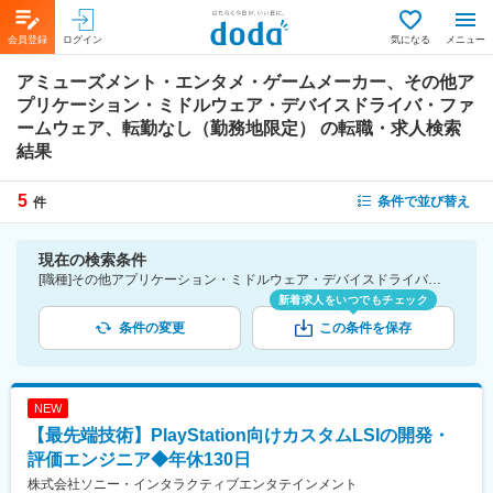
会員登録
ログイン
気になる
メニュー
アミューズメント・エンタメ・ゲームメーカー、その他ア
プリケーション・ミドルウェア・デバイスドライバ・ファ
ームウェア、転勤なし（勤務地限定）
の転職・求人検索
結果
5
条件で並び替え
件
現在の検索条件
[職種]その他アプリケーション・ミドルウェア・デバイスドライバ・ファームウェア-アプリケーション・ミドルウェア・デバイスドライバ・ファームウェア [業種]アミューズメント・エンタメ・ゲームメーカー-メーカー（機械・電気）業界 [こだわり条件ピックアップ]転勤なし（勤務地限定） [詳細条件](募集・採用情報)転勤なし（勤務地限定）
新着求人をいつでもチェック
条件の変更
この条件を保存
NEW
【最先端技術】PlayStation向けカスタムLSIの開発・
評価エンジニア◆年休130日
株式会社ソニー・インタラクティブエンタテインメント