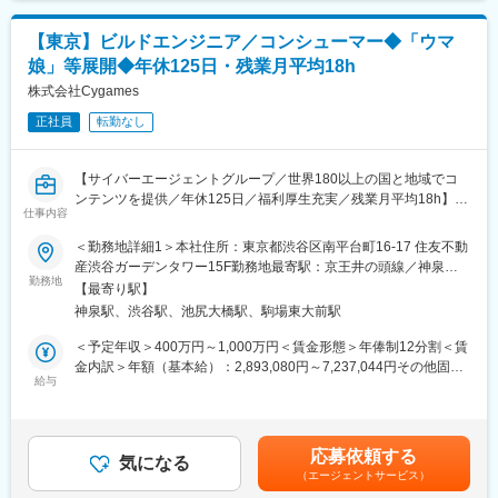
■入社後：
みやすいと思います。
基本的にはOJTとなりますが、先輩社員がしっかりとサポートい
また、社員の多くはパチンコ・パチスロが好きな社員が多いで
【東京】ビルドエンジニア／コンシューマー◆「ウマ
たしますのでご安心ください。
す。社員同士の情報交換も活発なのでプライベートでも業務でも
娘」等展開◆年休125日・残業月平均18h
役立ちます。
■特徴・魅力：
株式会社Cygames
好きな仕事をしながら働き方も十分に確保できる環境だからこそ
・プライム市場上場のダイコク電機株式会社100%出資の子会社と
社員定着率もとても高いです。
正社員
転勤なし
して平成27年10月1日に設立。
・年間休日125日で月残業平均20時間の為、日々オンオフのメリ
■当社について：
ハリをつけて働くことが可能な環境です。
当社は、大手ゲーム・遊技機メーカーのパチンコ・パチスロ開発
【サイバーエージェントグループ／世界180以上の国と地域でコ
部門の一部が独立し、パチンコ・パチスロ機の業界トップクラス
ンテンツを提供／年休125日／福利厚生充実／残業月平均18h】
■同社について：
仕事内容
のメーカーであるサミー株式会社の開発を支援するパートナ―と
アロフト株式会社は、ダイコク電機グループの一員として、 パチ
して2014年に設立されました。
■業務内容：【変更の範囲：会社の定める業務】
＜勤務地詳細1＞本社住所：東京都渋谷区南平台町16-17 住友不動
ンコ・パチスロ遊技機の企画・開発・映像制作を手掛けていま
社内開発タイトルにおける、開発リソース管理、およびCI／CDに
産渋谷ガーデンタワー15F勤務地最寄駅：京王井の頭線／神泉駅
す。 部分的な制作・開発から、企画・映像制作・実装・検証のパ
変更の範囲：会社の定める業務
関わる職務を担当いたします。
勤務地
受動喫煙対策：その他（屋内原則禁煙（加熱式たばこ専用喫煙室
ッケージ開発まで、 お客様のニーズに合わせフレキシブルに対応
【最寄り駅】
あり））＜勤務地詳細2＞青葉台タワー住所：東京都目黒区青葉台
いたします。
神泉駅、渋谷駅、池尻大橋駅、駒場東大前駅
■業務詳細：
3-6-28 住友不動産青葉台タワー15F勤務地最寄駅：各線／渋谷駅
・タイトル毎のニーズに応じたCI／CD環境の構築と運用
受動喫煙対策：その他（屋内原則禁煙（加熱式たばこ専用喫煙室
＜予定年収＞400万円～1,000万円＜賃金形態＞年俸制12分割＜賃
変更の範囲：会社の定める業務
・バージョン管理システムの構築と運用
あり））変更の範囲：本文参照
金内訳＞年額（基本給）：2,893,080円～7,237,044円その他固定
・ブランチ開発環境の構築と運用
給与
手当/月：7,503円～18,769円固定残業手当/月：84,407円～
・プログラムの静的解析ツールの構築と運用
211,144円（固定残業時間45時間0分/月）超過した時間外労働の
・開発環境で発生するエラー検出と改善
残業手当は追加支給＜月額＞333,000円～833,000円（12分割）
（一律手当を含む）＜昇給有無＞有＜残業手当＞有＜給与補足＞※
応募依頼する
■当社の特徴：
気になる
経験・能力を考慮の上、当社規定により決定※年俸外の半期業績イ
（エージェントサービス）
（1）「グランブルーファンタジー」「Shadowverse」など、オ
ンセンティブ制度あり※その他固定手当て詳細：深夜割増手当20