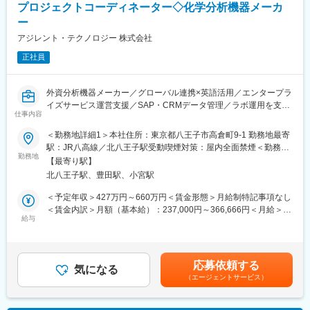
・技術チーム・海外パートナー企業との協業による提案精度の向
プロジェクトコーディネーター◇化学分析機器メーカ
■働き方：
上
ー
残業時間は20時間/月程度、土日祝休みとなり、在宅勤務やフレッ
アジレント・テクノロジー 株式会社
クス制度も導入しており、柔軟に働ける環境を整備しておりま
◆特徴：
す。
・空間コンピューティングとロボティクスを横断する、他社には
正社員
ない唯一無二のプロダクト群を販売
■配属先：
・急成長フェーズだからこそ、仕組みづくり・事業拡大に中核メ
5名のメンバーで構成されており、お客様の測定用途に応じた測定
ンバーとして関われる
外資分析機器メーカー／グローバル連携×英語活用／エンタープラ
ニーズを捉え、製品およびソリューションの専門家として、国内
・UK・ドイツ・中国などグローバルチームとの密な連携
イズサービス運営支援／SAP・CRMデータ管理／ラボ運用を支え
仕事内容
外のグループ会社、パートナー企業とともにお客様に適した提案
・将来的に、セールスリーダー／事業開発責任者など多様なキャ
る／プロジェクトコーディネーション／安定した事業基盤／リモ
を進めています。
リアパスを選択可能
ート可
＜勤務地詳細1＞本社住所：東京都八王子市高倉町9-1 勤務地最寄
駅：JR八高線／北八王子駅受動喫煙対策：屋内全面禁煙＜勤務地
■やりがい：
変更の範囲：会社の定める業務
■業務内容：
勤務地
詳細2＞顧客先（東京都・神奈川県）住所：東京都 受動喫煙対
【最寄り駅】
石油、化学、金属、製紙など様々な産業において、プロセス分析
弊社エンタープライズサービス（ラボ運用の包括的なサポートサ
策：屋内全面禁煙変更の範囲：会社の定める事業所（リモートワ
北八王子駅、豊田駅、小宮駅
の必要性は次第に大きくなっており、国内外の様々なお客様に対
ービス）の実行に関わる事務業務です。
ーク含む）
して提案を進めることが可能です。ニーズをお伺いした上で適切
エンタープライズサービスはこちら：
＜予定年収＞427万円～660万円＜賃金形態＞月給制特記事項なし
なソリューションを提案することを重要視しており、幅広い提案
https://www.agilent.com/Library/brochures/low_5991-
＜賃金内訳＞月額（基本給）：237,000円～366,666円＜月給＞
が可能です。また、国内外問わず、いろいろな地域、文化圏の
2740JAJP.pdf
給与
237,000円～366,666円＜昇給有無＞有＜残業手当＞有＜給与補足
方々と交流することが出来、グローバルに活躍することが可能な
＞※上記年収は経験およびスキルによって決定します。※時間外手
環境です。
■主な役割：
当支給賃金はあくまでも目安の金額であり、選考を通じて上下す
・エンタープライズサービスの実行に伴う、各データの精査と入
る可能性があります。月給(月額)は固定手当を含めた表記です。
応募依頼する
■当社について：
力
気になる
（エージェントサービス）
当社は制御分野におけるグローバルカンパニーで関係会社が国内
・オペレーションに伴うドキュメントの管理
13社、海外115社あり、国内シェア・世界シェア共にトップクラ
・SAP CRMへのデータ入力
スを誇ります。取引企業数は1万社以上を超え、各業界のメーカー
・プログラム内容の調整