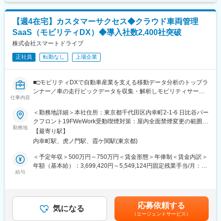
は固定手当を含めた表記です。
同社はAI技術とセキュリティ分野を強みとするメーカーです。
事業は以下の2本柱で展開しています。
【週4在宅】カスタマーサクセス◆クラウド車両管理
SaaS（モビリティDX）◆導入社数2,400社突破
・センサー・防犯カメラの開発／製造／販売
・AI画像ソリューションの企画／開発／販売
株式会社スマートドライブ
正社員
転勤なし
上場企業
■求める人物像
■□モビリティDXで自動車産業を支える移動データ分析のトップラ
・課題解決型の営業に興味がある方
ンナー／車の走行ビックデータを収集・解析しモビリティサービ
・技術商材に関心を持てる方
仕事内容
スやデータの提供で総務省など官公庁など中心に2,400社突破／配
・顧客との長期的な関係構築ができる方
送車両への導入実績トップクラス□■
＜勤務地詳細＞本社住所：東京都千代田区内幸町2-1-6 日比谷パー
・主体的に行動できる方
クフロント19FWeWork受動喫煙対策：屋内全面禁煙変更の範囲：
※こんな方におススメ
勤務地
会社の定める事業所（リモートワーク含む）
【最寄り駅】
・自己成長を実現しながら、ライフイベントに合わせた働き方を
＿＿＿＿＿＿＿＿
内幸町駅、虎ノ門駅、霞ケ関駅(東京都)
実現したい
売上
・社会貢献性の高い巨大マーケット×難易度の高いカスタマイズ提
＜予定年収＞500万円～750万円＜賃金形態＞年俸制＜賃金内訳＞
2023年16.4億円 （連結101.4億円）
案で顧客への価値貢献を実感したい
年額（基本給）：3,699,420円～5,549,124円固定残業手当/月：
2024年16.0億円 （連結96.3億円）
・FS／新規事業など横断してキャリアを広げていきたい
給与
108,382円～162,573円（固定残業時間45時間0分/月）超過した時
2025年17.4億円 （連結104.3億円）
間外労働の残業手当は追加支給＜月額＞416,667円～625,000円
＿＿＿＿＿＿＿＿
当社プロダクトを導入済みの顧客に対して、オンボーディング、
（12分割）（一律手当を含む）＜昇給有無＞有＜残業手当＞有＜
運用促進・追加提案等のアップセルニーズの発掘などを一貫して
給与補足＞■給与：目標KPIの達成率で評価されます。■ストック
応募依頼する
担って頂きます。
気になる
オプション制度：入社後のパフォーマンスに応じて付与賃金はあ
（エージェントサービス）
※組織状況やご志向性により、中小企業メインのSMB領域と大手
くまでも目安の金額であり、選考を通じて上下する可能性があり