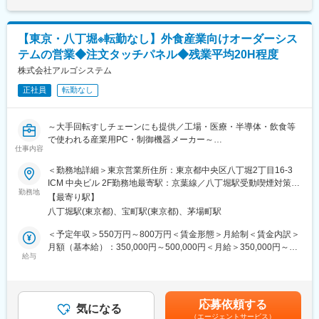
企業中心の領域等をお任せいたします。
ます。月給(月額)は固定手当を含めた表記です。
■業務内容
【東京・八丁堀※転勤なし】外食産業向けオーダーシス
・お客様のオンボーディングから運用サポートまで、カスタマー
テムの営業◆注文タッチパネル◆残業平均20H程度
ジャーニー全体に責任を持ち継続してエクスペリエンスの向上に
努める
株式会社アルゴシステム
・プロダクト活用促進の企画、実行、アップセルの提案
正社員
転勤なし
・社内のプロダクトチームと密に連携し、お客様からいただくフ
ィードバックなどもシェアしながら、新機能の企画や開発、優先
順位などを検討。新機能リリースの際のレビューや意見交換、お
～大手回転すしチェーンにも提供／工場・医療・半導体・飲食等
客様視点からのインプットを提供。
で使われる産業用PC・制御機器メーカー～
・お客様の活用事例の企画
仕事内容
■業務概要
・安全運転イベントなど、お客様を巻き込んだイベントの企画お
外食産業へお客様オーダーシステムの提案営業
＜勤務地詳細＞東京営業所住所：東京都中央区八丁堀2丁目16-3
よび運営
飲食店の注文端末のほか、呼出表示器や厨房内での厨房管理端
ICM 中央ビル 2F勤務地最寄駅：京葉線／八丁堀駅受動喫煙対策：
・業務ツールの選定/導入から運用まで
末、POSレジとの連携、メニューを各店舗に配信する仕組みも含
勤務地
屋内喫煙可能場所あり変更の範囲：無
【最寄り駅】
めた店舗全体のシステムを自社開発しています。
■当社の特徴
八丁堀駅(東京都)、宝町駅(東京都)、茅場町駅
・サービスの売上は毎年右肩上がりに伸びていおり導入社数は
■業務内容
＜予定年収＞550万円～800万円＜賃金形態＞月給制＜賃金内訳＞
2000社以上、前年比150%成長を実現しています。経済産業省、
POSシステム・特急レーンとの連携等、店舗向けトータルソリュ
月額（基本給）：350,000円～500,000円＜月給＞350,000円～
総務省などの受賞歴も多数あり社外からの評価もいただいており
ーションの提案、採用に向けた活動を行います。
給与
500,000円＜昇給有無＞有＜残業手当＞有＜給与補足＞■賞与：年
ます。
2回（7月・12月※業績に連動）※年間3ヶ月程度・評価、ランクに
■業務詳細
よる■昇給：年1回（4月）■残業手当：あり（全額支給）※上記は
■当社について
自社パッケージをユーザー様の店舗、設備にスペックインするた
モデル年収であり前職の年収・ご経験・能力を考慮し当社規定に
100年に一度の大変革を迎えているモビリティ業界で、アジア
応募依頼する
めに、引合いのフォロー、販促活動が主な業務となります。
気になる
基づき決定いたします。賃金はあくまでも目安の金額であり、選
No.1のデータプラットフォームを目指し、1700社超の法人顧客で
（エージェントサービス）