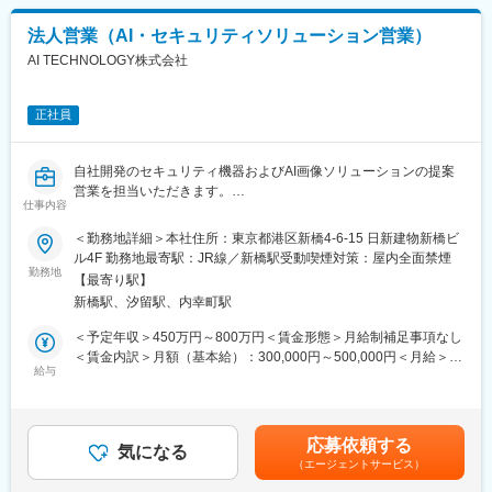
ご自身の強みに応じて、「戦略構築・スキーム組成」または「マ
ーケット開拓・実行」のいずれかに軸足を置きつつ、以下のミッ
法人営業（AI・セキュリティソリューション営業）
ションを遂行します。
AI TECHNOLOGY株式会社
◇業界横断のビジネススキーム構築（座組の起案）：
リース会社や保険会社、エネルギー企業等のパートナー企業に対
正社員
し、自社のAI・データ基盤を組み込んだ共同事業や新サービスの
企画・提案。
走行データ×AIによって産業全体の非効率を解決する新しい収益モ
自社開発のセキュリティ機器およびAI画像ソリューションの提案
デルのデザイン。
営業を担当いただきます。
仕事内容
既存顧客フォローを中心に、顧客課題に応じたソリューション提
◇エンタープライズ企業への経営コンサルティング：
案を行う営業ポジションです。
＜勤務地詳細＞本社住所：東京都港区新橋4-6-15 日新建物新橋ビ
大手企業（数千単位の車両保有）の経営層に対し、AI活用による
ル4F 勤務地最寄駅：JR線／新橋駅受動喫煙対策：屋内全面禁煙
DX戦略の立案から、投資対効果（ROI）のシミュレーション、実
具体的業務
勤務地
導入までの合意形成。
【最寄り駅】
・顧客ニーズのヒアリング
新橋駅、汐留駅、内幸町駅
・製品・サービスの提案営業
◇戦略的フロントエンド（ドアノックからクロージングまで）：
・導入までの調整・フォロー
＜予定年収＞450万円～800万円＜賃金形態＞月給制補足事項なし
各業界のキーマンへのアプローチ、および複雑な利害関係が絡む
・既存顧客の関係構築
＜賃金内訳＞月額（基本給）：300,000円～500,000円＜月給＞
大規模ディール（数億円規模）のマネジメント。
・新規顧客開拓（紹介・問い合わせ中心）
給与
300,000円～500,000円＜昇給有無＞有＜残業手当＞有＜給与補足
PoC（概念実証）の設計から、全社展開・業界標準化に向けたプ
＞給与改定:年1回賞与: 年2回支給昨年実績：約4ヶ月分※評価によ
ロジェクトの推進。
※飛び込み営業は基本なし
り支給額は変動し、実績ベースでは 4ヶ月&#12316;最大8ヶ月程
※メーカー営業として技術部門と連携しながら提案を行います
度 の支給実績あり 各種手当有モデル年収例30代(1年目)350万円
応募依頼する
気になる
30代(2年目)590万円30代(3年目)760万円賃金はあくまでも目安の
（エージェントサービス）
■事業内容
金額であり、選考を通じて上下する可能性があります。月給(月額)