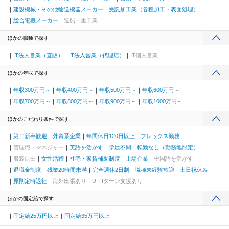
建設機械・その他輸送機器メーカー
受託加工業（各種加工・表面処理）
総合電機メーカー
造船・重工業
ほかの職種で探す
IT法人営業（直販）
IT法人営業（代理店）
IT個人営業
ほかの年収で探す
年収300万円～
年収400万円～
年収500万円～
年収600万円～
年収700万円～
年収800万円～
年収900万円～
年収1000万円～
ほかのこだわり条件で探す
第二新卒歓迎
外資系企業
年間休日120日以上
フレックス勤務
管理職・マネジャー
英語を活かす
学歴不問
転勤なし（勤務地限定）
服装自由
女性活躍
社宅・家賃補助制度
上場企業
中国語を活かす
退職金制度
残業20時間未満
完全週休2日制
職種未経験歓迎
土日祝休み
原則定時退社
海外出張あり
U・Iターン支援あり
ほかの固定給で探す
固定給25万円以上
固定給35万円以上