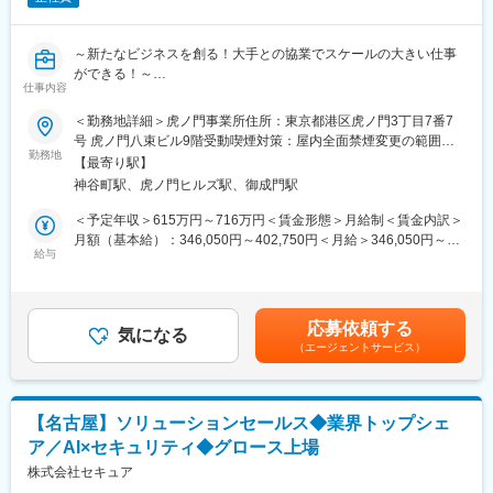
・担当エリア：北海道を除く本州全域
また、グループ外からの受注案件もあり、業界内での競争力を高
めています。特に、海上自衛隊向けの開発では、自社の水深８ｍ
※担当地域は本人希望を考慮し決定致します
のプールを活用し実地に近い環境での検証が可能です。
～新たなビジネスを創る！大手との協業でスケールの大きい仕事
ができる！～
■入社後の業務イメージ
仕事内容
変更の範囲：会社の定める業務
1ヵ月：業務フローの理解/業界の理解/先輩との同行営業でのOJT
★こんな方におススメです★
＜勤務地詳細＞虎ノ門事業所住所：東京都港区虎ノ門3丁目7番7
3か月：先輩フォローの下、新規契約1件獲得目標/既存顧客紹介
◎課題解決意欲が高い方！
号 虎ノ門八束ビル9階受動喫煙対策：屋内全面禁煙変更の範囲：
半年：営業として1人立ち/業務改善提案
◎戦略的なビジネススキームの構築に携わりたい方！
勤務地
会社の定める事業所
1年：事業運営メンバーとして、さらなる成長に向けた企画提案～
【最寄り駅】
◎プレゼンテーションスキルを活かしたい方！
推進
神谷町駅、虎ノ門ヒルズ駅、御成門駅
■採用背景
＜予定年収＞615万円～716万円＜賃金形態＞月給制＜賃金内訳＞
■やりがい
今後の京セラドキュメントソリューションズジャパンの”主事業”と
月額（基本給）：346,050円～402,750円＜月給＞346,050円～
・事業展開における1→10経験が出来る
してソリューションビジネスの推進・強化を図るため、募集いた
給与
402,750円＜昇給有無＞有＜残業手当＞有＜給与補足＞※年収＝基
顧客開拓の戦略(狙うエリア、案件等)においては、個々の営業に任
します。
本給×12カ月＋賞与（2024度実績5.8カ月）賃金はあくまでも目安
されており、自分自身の動き方次第ではアウトプットを何倍にも
の金額であり、選考を通じて上下する可能性があります。月給(月
変化させられるほど白地の大きな事業になります。
■業務概要
額)は固定手当を含めた表記です。
応募依頼する
「大手SIer×京セラGの商品/サービス」で協業を目指し、案件発掘
気になる
■当社について（主なトピックス）
（エージェントサービス）
とビジネススキームの構築を行っていただきます。取引/コネクシ
・2022年シリーズBにて80億円の資金調達、エアモビリティ含む
ョンがないところからのアプローチなので難しい局面も多いです
運航管理システムにおいてのベンチャー企業として国交省ファン
が、やりがいと充実感に溢れた仕事ができます！
ドから初出資
＜仕事内容例＞
・2023年1月世界時価総額2位のアラムコのVCよりアジア初の資
【名古屋】ソリューションセールス◆業界トップシェ
・大手SIerへのプレゼンテーションおよびWEB商談
金調達、サウジアラビアに子会社設立（現在累計資金調達額：
ア／AI×セキュリティ◆グロース上場
・プレゼンテーション資料の作成
126億円）
・ウェビナーや展示会での情報収集
株式会社セキュア
・グローバルコミュニケーション促進を目的とし、コーポレート