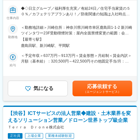
◆◇日立グループ／福利厚生充実／有給24日／住宅手当家賃の５
０％／カフェテリアプランあり！／防衛関連の知識は入社時点で
仕事内容
は不問／社員が安心して長く働ける環境◇◆
＜勤務地詳細＞川崎住所：神奈川県川崎市幸区鹿島田1-1-2 新川崎
■職務内容
ツインタワー23F受動喫煙対策：屋内全面禁煙変更の範囲：会社
日立製作所 ディフェンスシステム事業部および社内関係部門との
勤務地
の定める事業所（リモートワーク含む）
【最寄り駅】
連携を通じて、防衛情報システム分野における事業拡大、案件推
鹿島田駅、新川崎駅、平間駅
進、予算・受注見通しの精度向上を担っていただきます。
＜予定年収＞637万円～913万円＜賃金形態＞月給制＜賃金内訳＞
【具体的な業務】
月額（基本給）：320,500円～422,500円その他固定手当/月：
・日立製作所 ディフェンスシステム事業部に対する営業提案・折
給与
54,000円～71,000円＜月給＞374,500円～493,500円＜昇給有無
衝・調整
＞有＜残業手当＞有＜給与補足＞※給与詳細は、経験・能力を評価
・日立製作所関係部門との定例会運営、課題抽出、対応方針の整
の上、当社規定により決定いたします。■給与改定：年1回■賞
理
与：年2回賃金はあくまでも目安の金額であり、選考を通じて上下
応募依頼する
・社内の設計・開発部門、幹部層への情報共有および課題解決に
気になる
する可能性があります。月給(月額)は固定手当を含めた表記です。
（エージェントサービス）
向けた調整
・防衛情報システム分野における市場動向、顧客ニーズ、案件動
向の把握・分析
・案件ごとの受注見通し、売上見通し、予算管理、進捗管理
【渋谷】ICTサービスの法人営業◆建設・土木業界を変
・複数案件の優先順位付け、状況把握、報告資料の作成
えるソリューション営業／ドローン世界トップ級企業
・事業拡大に必要な人的リソースや体制構築に関する課題整理・
提言
Ｔｅｒｒａ Ｄｒｏｎｅ株式会社
・日立グループ各社との横断連携、案件推進に向けた役割整理・
正社員
上場企業
業種未経験歓迎
調整