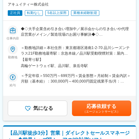
・電力可視化ソリューション
内エンジニアと検討し、PoC（概念実証）計画を策定、ROIを含
アキュイティー株式会社
・介護施設向けの見守りDX
め提案
正社員
転勤なし
5名以上採用
業種未経験歓迎
・クロージング：
変更の範囲：会社の定める業務
見積作成、契約条件のすり合わせ、導入スケジュール調整
・導入支援：
◆◇大手企業含め引き合い増加中／展示会からの引き合いや代理
必要に応じて導入準備や運用立ち上げをサポート
店営業がメイン／製造現場のお困り事解決◆◇
※案件単価は100～2,000万円規模。
仕事内容
モーションキャプチャシステムでは400～500万円規模が標準で
■おすすめPOINT
＜勤務地詳細＞本社住所：東京都港区港南1-2-70 品川シーズンテ
す。
＼先端テクノロジーで“見えないムダ”を可視化するソリューション
ラス21F勤務地最寄駅：京急本線／品川駅受動喫煙対策：屋内全
営業／
勤務地
面禁煙変更の範囲：会社の定める事業所
■サービス例：https://www.acuity-inc.co.jp/lp-bc-body/
【最寄り駅】
・モーションキャプチャ、AI画像処理、3次元測定など自社センシ
設置したカメラ映像から骨格を検出して人の動きを数値化できる
高輪ゲートウェイ駅、品川駅、泉岳寺駅
ングテックを武器に、製造業の課題を解決する提案営業ポジショ
システムです。
ン
＜予定年収＞550万円～699万円＜賃金形態＞月給制＜賃金内訳＞
工場の作業分析、品質検査や技能伝承、大学の研究室でのスポー
月額（基本給）：300,000円～400,000円固定残業手当/月：
ツやフォーム解析などに活用されています。
■業務内容：
給与
60,000円～80,000円（固定残業時間25時間0分/月）超過した時間
製造業・物流業界を中心とした大手企業に対し、自社センシング
外労働の残業手当は追加支給＜月給＞360,000円～480,000円（一
■研修・キャリア：
ソリューション（モーションキャプチャ・AI画像処理・3次元測定
律手当を含む）＜昇給有無＞有＜残業手当＞有＜給与補足＞■賞
入社後は、自社製品・センシング技術・製造業の基本知識を学ぶ
など）の新規顧客担当をお任せします。組織としては4名の方がお
与：年2回（3月・9月）※過去実績：年間総計2ヶ月分■昇給：年1
導入研修を実施し、OJTで学んでいきます。
応募依頼する
ります。
気になる
回（9月）※個人成果による賃金はあくまでも目安の金額であり、
粗利を基準に評価軸を設けており、リーダーやマネージャーなど
（エージェントサービス）
選考を通じて上下する可能性があります。月給(月額)は固定手当を
以外にも、カスタマーサクセスなど部署横断でのキャリアアップ
■業務詳細：
含めた表記です。
／スキルアップが可能です。
まずは、
・新規顧客へのアプローチ（展示会、セミナー、紹介など）
■当社について：
【品川駅徒歩3分】営業｜ダイレクトセールスマネージ
・ヒアリング同席、議事録作成
3次元計測計測や画像処理に関わるソフトウェアおよび関連システ