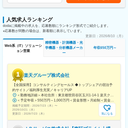
・ユーザー：外食産業、レーンメーカー、POSレジメーカー
考を通じて上下する可能性があります。月給(月額)は固定手当を含
営業／配送車両への導入実績トップクラス、国内だけでも年間30
・営業活動：引合のあるユーザーへ訪問またはオンラインで商談
めた表記です。
万件以上ある交通事故の削減に貢献している企業です。モビリテ
を行い、ユーザーの採用機器や課題を伺う中で課題可決に繋がる
ィデータ を利活用した車を使う会社の業務をDXする配送車両、営
自社製品、ソリューション提案を実施し採用に繋げます。実装ま
業車両、保守車両などの、データ分析から収集までを行う領域、
人気求人ランキング
では約1年~２年程度です。
自動車産業のDXとしてデータ資産を用いた新サービスの開発、ビ
dodaに掲載中の求人を、応募数順にランキング形式でご紹介します。
・出張：数ヶ月に1度程度です。
ジネスプロセスの効率化支援の他、海外事業など3つの事業展開を
※応募数が同数の場合は、新着順に表示しています。
・新規顧客と既存顧客の割合：既存4割、新規6割
しております。
※既存営業は既存店のメニューの入れ替えや新店舗での導入等
更新日：
2026/8/10（月）
※新規営業はDM及び展示会出展になりますので、飛び込み営業は
精密機器・計測機器・光
変更の範囲：無
Web系（IT）ソリューシ
ございません。
学機器・分析機器メーカ
年収650万円～
ョン営業
・担当顧客数：大手数社※販売店を除く
ー
■1日のスケジュール
・午前：朝礼／事務処理／客先アポ 等
・午後：外出／客先訪問（1-2件）帰社後事務処理／日報作成 等
楽天グループ株式会社
社外で事務処理／日報処理できる環境も用意しております。
【全国採用】コンサルティングセールス ◆トップシェアの宿泊予
■組織について
約サイト／福利厚生充実／キャリアUP
東京営業所には営業6名、営業アシスタント1名、アシスタントデ
＜勤務地詳細＞本社住所：東京都世田谷区玉川1-14-1 楽天クリムゾンハウス勤務地最寄駅：東急田園都市線／二子玉川駅受動喫煙対策：屋内全面禁煙変更の範囲：会社の定める事業所（リモートワーク含む）
ザイナー1 名が在籍しています。20代~60代まで幅広い年齢層の
＜予定年収＞550万円～1,000万円＜賃金形態＞月給制＜賃金内訳＞月額（基本給）：228,608円～478,481円固定残業手当/月：72,392円～151,519円（固定残業時間40時間0分/月）超過した時間外労働の残業手当は追加支給＜月給＞301,000円～630,000円（一律手当を含む）＜昇給有無＞有＜残業手当＞有＜給与補足＞※上記はあくまで想定であり、ご経験、スキルに応じ決定させて頂きます。■昇給年2回■賞与年2回■決算賞与有賃金はあくまでも目安の金額であり、選考を通じて上下する可能性があります。月給(月額)は固定手当を含めた表記です。
社員がいます。
掲載予定期間：
2026/7/23（木）
〜
2026/10/21（水）
■当社営業職の魅力
気になる
更新日：
2026/7/23（木）
外食産業の人手不足が深刻化する昨今、業務効率化を進めるため
に事業運営を土台からサポートすることができます。システム導