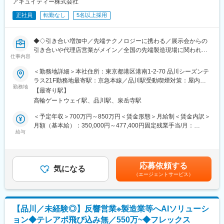
トライアルのための機器導入などを対応いたします。機器の設置
アキュイティー株式会社
社内の技術部門・施工部門と連携しながら案件を進めます。「営
や運用方法のご説明をしていただきます。
業だけで完結しない」「チームで大型案件を推進する」面白さが
正社員
転勤なし
5名以上採用
・トライアル後の本契約フォロー：
あります。
営業の方がメインとなりますが、協力して顧客の本契約獲得もフ
ォローいたします。
■導入業界
◆◇引き合い増加中／先端テクノロジーに携わる／展示会からの
※お客様先への訪問も発生するため、月に複数回の出張が発生しま
物流・小売・飲食・オフィス・商業施設・工場・医療・教育機
引き合いや代理店営業がメイン／全国の先端製造現場に関われる
す。
仕事内容
関・マンション・公共施設・スポーツジムなど業界問わず導入実
チャンス◆◇
績があります。
＜勤務地詳細＞本社住所：東京都港区港南1-2-70 品川シーズンテ
■組織体制：2名体制で導入のサポートを行っています。
■おすすめPOINT
ラス21F勤務地最寄駅：京急本線／品川駅受動喫煙対策：屋内全
先輩とともに同行しながら徐々に顧客サポートを担当していただ
変更の範囲：会社の定める業務
＼先端テクノロジーで“見えないムダ”を可視化するソリューション
勤務地
面禁煙変更の範囲：会社の定める事業所
きます。
【最寄り駅】
営業／
高輪ゲートウェイ駅、品川駅、泉岳寺駅
モーションキャプチャ、AI画像処理、3次元測定など自社センシン
■キャリアステップ
グテックを武器に、製造業の課題を解決する提案営業ポジション
＜予定年収＞700万円～850万円＜賃金形態＞月給制＜賃金内訳＞
少数精鋭であるため、将来的なリーダーや管理職、事業部長のも
月額（基本給）：350,000円～477,400円固定残業手当/月：
とでカスタマーエクスペリエンスを統括する役割など、着々とス
■業務内容：
給与
70,000円～94,000円（固定残業時間25時間0分/月）超過した時間
テップアップを目指すことができる環境です。
製造業・物流業界を中心とした大手企業に対し、自社センシング
外労働の残業手当は追加支給＜月給＞420,000円～571,400円（一
ソリューション（モーションキャプチャ・AI画像処理・3次元測定
律手当を含む）＜昇給有無＞有＜残業手当＞有＜給与補足＞■賞
★当社の魅力
など）の新規開拓営業をお任せします。
与：年2回（3月・9月）※過去実績：年間総計2ヶ月分■昇給：年1
・本社は米国カリフォルニア州。Bluetooth MESH など最新規格
応募依頼する
気になる
回（9月）※個人成果による賃金はあくまでも目安の金額であり、
の無線技術を活用したIoTプロダクトを展開するグローバルスター
（エージェントサービス）
■業務詳細：
選考を通じて上下する可能性があります。月給(月額)は固定手当を
トアップ企業
・リード獲得：
含めた表記です。
・「圧倒的低コストで、本質的な課題解決ができるトータルソリ
展示会での名刺交換企業へのフォロー、セミナー参加者へのアプ
ューション」を提供することを使命として掲げています。
ローチ、アウトバウンドコール、代理店経由の引き合い対応
【品川／未経験◎】反響営業※製造業等へAIソリューシ
・提案～PoC：
■提供サービス
ョン◆テレアポ飛び込み無／550万~◆フレックス
課題に応じて、AI画像処理や3次元計測をどう組み合わせるかを社