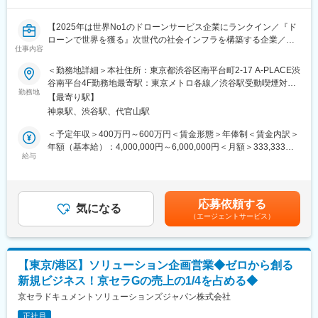
・必要に応じた防衛省関連情報の収集、打ち合わせ対応、資料作
成
【2025年は世界No1のドローンサービス企業にランクイン／『ド
ローンで世界を獲る』次世代の社会インフラを構築する企業／業
【携わる事業・ビジネス・サービス・製品】
仕事内容
界未経験歓迎】
・日立製作所 ディフェンスシステム事業部と連携した防衛情報シ
＜勤務地詳細＞本社住所：東京都渋谷区南平台町2-17 A-PLACE渋
ステム開発
■採用背景
谷南平台4F勤務地最寄駅：東京メトロ各線／渋谷駅受動喫煙対
・防衛・安全保障領域における情報システム、サイバーセキュリ
弊社ではこれまで測量業界向けにUAVレーザーの販売をメインに
勤務地
策：屋内全面禁煙
ティ関連プロダクト・サービス
【最寄り駅】
拡大してきました。その中からいくつもの建設/土木業界における
・自社の各種ソリューション領域
神泉駅、渋谷駅、代官山駅
課題を発見し、新規事業としてICT事業を立ち上げました。今回は
事業成長に向けた営業職の増員として活躍頂けるメンバーを募集
＜予定年収＞400万円～600万円＜賃金形態＞年俸制＜賃金内訳＞
■仕事の魅力・やりがい
致します。
年額（基本給）：4,000,000円～6,000,000円＜月額＞333,333円
防衛情報システム分野は、国家の安全・安心を支える社会的意義
給与
～500,000円（12分割）＜昇給有無＞有＜残業手当＞有＜給与補
の大きい領域です。
■業務内容
足＞※予定年収はあくまでも目安の金額であり、選考を通じて上下
また、日常的に関わる相手は、日立製作所の部長・課長クラス、
・東京本社を拠点にした計測サービスの提案営業活動をお任せし
する可能性があります。■昇給：年1回賃金はあくまでも目安の金
社内の設計・開発部門、経営層など多岐にわたります。
ます
額であり、選考を通じて上下する可能性があります。月給(月額)は
応募依頼する
・商材：
気になる
固定手当を含めた表記です。
■福利厚生充実：
（エージェントサービス）
（1）ICT技術を活用した測量計測サービス
・住宅手当家賃の５０％補助
┗計測機材：地上型レーザー、ドローン、新計測機材など
・カフェテリアプラン
※計測機材やソフトは新技術/製品や顧客ニーズに応じて変化しま
・有給休暇２４日、ライフサポート休暇５日
す。
【東京/港区】ソリューション企画営業◆ゼロから創る
■同社について：
新規ビジネス！京セラGの売上の1/4を占める◆
（2）工事現場を3次元化するBIM/CIM作成業務
1986年創業の同社は、日立Gの防衛相向け案件を一手に引き受け
京セラドキュメントソリューションズジャパン株式会社
る中核企業です。日立製作所のディフェンスシステム事業部との
・顧客：施工会社、ゼネコン、測量会社など
連携を密にとり、国防に関連するシステム作りを行っています。
正社員