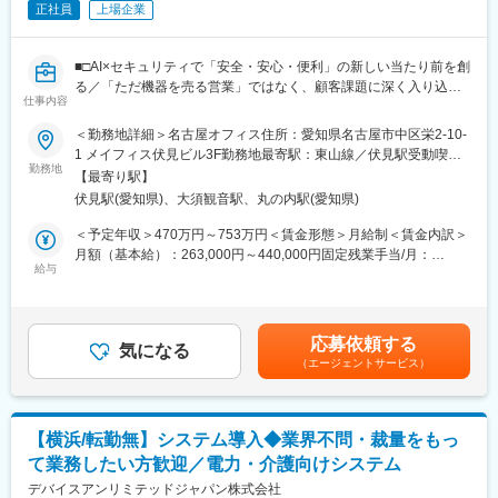
デザインの刷新
正社員
上場企業
■協業イメージ
・国土交通省、経済産業省が共同事務局で運営する「空の移動革
京セラのプリンターやスマートフォン、タブレットなどのハード
命に向けた官民協議会」に参画
ウェアと、大手SIerのソフトウェアを連携・協業させることで、
■□AI×セキュリティで「安全・安心・便利」の新しい当たり前を創
新たな価値を創造します。「京セラならでは」の強みを活かし、
る／「ただ機器を売る営業」ではなく、顧客課題に深く入り込
協業先とともに、快適なオフィス環境の実現を目指します。
仕事内容
み、AI・クラウドを活用したソリューション提案を行う営業へ□■
＜勤務地詳細＞名古屋オフィス住所：愛知県名古屋市中区栄2-10-
■組織構成
■概要
1 メイフィス伏見ビル3F勤務地最寄駅：東山線／伏見駅受動喫煙
ICTアライアンス1課にて2名（課長含む）が在籍。
株式会社セキュアでは、監視カメラ・入退室管理システムを中心
勤務地
対策：屋内全面禁煙変更の範囲：会社の定める事業所
上下関係なく、何でも相談できる環境です！同じ営業部には、20
【最寄り駅】
に、AI画像解析や無人化ソリューションまで含めた提案を行って
代の若手も多く在籍しています。
伏見駅(愛知県)、大須観音駅、丸の内駅(愛知県)
います。現在、事業拡大に伴い、カメラ・入退室管理システムや
隣接業界での経験を活かしていただける営業メンバーを募集して
＜予定年収＞470万円～753万円＜賃金形態＞月給制＜賃金内訳＞
■充実した教育体制
います。
月額（基本給）：263,000円～440,000円固定残業手当/月：
・OJT：入社後は、配属先の責任者や先輩社員の商談や打ち合わ
給与
82,200円～137,500円（固定残業時間40時間0分/月）超過した時
せに同席していただきながら、当社が取り使う商材の基礎知識や
■仕事内容
間外労働の残業手当は追加支給＜月給＞345,200円～577,500円
業務内容について理解を深めていただきます。
法人顧客に対し、監視カメラシステム・入退室管理システムを中
（一律手当を含む）＜昇給有無＞有＜残業手当＞有＜給与補足＞※
・研修（入社後すぐ）：会社概要等の研修（当社の歴史、強み、
心としたセキュリティソリューションの提案営業をお任せしま
ご年収はご経験・スキルに応じて当社規定により決定いたしま
会社内の組織や社内システムの操作方法など）
応募依頼する
す。
気になる
す。※年収には年間2回の想定賞与合計400,000円～600,000円の支
・研修（入社後1年目）：人事主催の研修を年4回、定期フォロー
（エージェントサービス）
単なる機器販売ではなく、防犯・労務管理・AI画像解析・業務効
給が含まれます（個人成績により変動あり）賃金はあくまでも目
面談実施。
率化・無人化など、顧客ごとの課題に応じた提案を行います。営
安の金額であり、選考を通じて上下する可能性があります。月給
営業部門主催の研修も定期的に実施しています。
業・技術・施工部門が連携しながら案件を推進するため、顧客に
(月額)は固定手当を含めた表記です。
深く入り込んだ提案活動が可能です。
■企業概要
【横浜/転勤無】システム導入◆業界不問・裁量をもっ
京セラドキュメントソリューションズジャパンは、プリンターと
て業務したい方歓迎／電力・介護向けシステム
■具体的な業務内容
デジタル複合機の製造メーカーである京セラドキュメントソリュ
・既存顧客への提案営業
デバイスアンリミテッドジャパン株式会社
ーションズ株式会社の国内販売会社です。全国に約60カ所の販