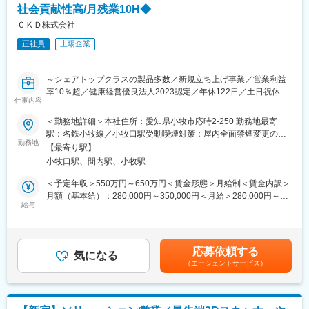
社会貢献性高/月残業10H◆
・パフォーマンスを測定し、各種目標に関連する必要なフォロー
■当社について：
アップを実施
ＣＫＤ株式会社
3次元計測計測や画像処理に関わるソフトウェアおよび関連システ
◇顧客および市場ニーズを理解し、成長機会を捉えながら、会社
ムの企画、設計、開発、製造、販売および保守・クラウドコンピ
正社員
上場企業
の戦略的方向性に貢献
ューティングを利用したシステムインテグレーション事業を展開
◇イベントや展示会に参加
しています。
◇新しいアカウントマネージャーの採用・トレーニングに参加
～シェアトップクラスの製品多数／新規立ち上げ事業／営業利益
◇新たな戦略的イニシアチブの提案および開発に参加
変更の範囲：会社の定める業務
率10％超／健康経営優良法人2023認定／年休122日／土日祝休み
仕事内容
／フルリモートOK～
■主要取引先：
■概要：
＜勤務地詳細＞本社住所：愛知県小牧市応時2-250 勤務地最寄
トヨタ、ホンダ、フォルクスワーゲン、BMW、ロールスロイス、
自社開発製品であるLTE対応リモートコントローラ（農業、陸上
駅：名鉄小牧線／小牧口駅受動喫煙対策：屋内全面禁煙変更の範
ボーイング、エアバス、アップル、日立、三菱重工など
養殖、芝地向け）の「CRSシリーズ」に関する企画/技術営業をご
勤務地
囲：会社の定める事業所（リモートワーク含む）
【最寄り駅】
担当いただきます。
■当社について：
小牧口駅、間内駅、小牧駅
【CRSとは】
当社はカナダのケベックシティに本社を構え、製造企業の3D計測
ユーザーがスマホ一つで農場を制御・監視・管理し、スマート農
＜予定年収＞550万円～650万円＜賃金形態＞月給制＜賃金内訳＞
プロセスのデジタル化を実現するソフトウェア会社の日本法人で
業を手軽に実現できるソリューションです。
月額（基本給）：280,000円～350,000円＜月給＞280,000円～
す。700人の社員が企業の製造プロセスの核となる3D計測データ
例)遠隔で窓やポンプの開閉を行い、灌水/温度/土壌水分量/日射量
給与
350,000円＜昇給有無＞有＜残業手当＞有＜給与補足＞※経験やス
ソリューションをお客様に提供する多国籍企業です。
を遠隔で操作
キルを考慮して決定します。■昇給：年1回（4月）■賞与：年2回
2年前の製品リリースから、ニーズは右肩上がり。ユーザーからの
（7月・12月）※2023年度実績5ヶ月分賃金はあくまでも目安の金
変更の範囲：会社の定める業務
追加要望も多く、新規機能追加をしながら進化し続けています。
額であり、選考を通じて上下する可能性があります。月給(月額)は
応募依頼する
■採用背景：
気になる
固定手当を含めた表記です。
（エージェントサービス）
CRS製品の販路拡大を目指し、事業企画、営業組織を強化すべく
採用を行います。
■業務詳細
事業企画：ビジネスモデルの仮設、検証、実行のPDCA管理と一