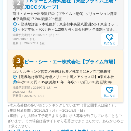
ＪＢサービス株式会社【東証プライム上場・
入により事業運営が大きく変わるフェーズに携われることには大
きなやりがいを感じます。
JBCCグループ】
商社・メーカー出身歓迎◎【プライム上場G】ソリューション営業
■当社の強み
◆平均勤続17.2年/残業20h程度
当社は端末・ソフトの開発・制御も自社で開発しています。完全
＜勤務地詳細＞本社住所：東京都中央区八重洲2-2-1 東京ミッドタウン八重洲八重洲セントラルタワー13F受動喫煙対策：屋内全面禁煙変更の範囲：会社の定める事業所（リモートワーク含む）
内製化している競合他社はほぼいません。完全内製化すること
＜予定年収＞700万円～1,200万円＜賃金形態＞年俸制＜賃金内訳＞年額（基本給）：7,000,000円～12,000,000円＜月額＞411,764円～705,882円（17分割）＜昇給有無＞有＜残業手当＞有＜給与補足＞※職務経験とスキルに応じて相談。■昇給：年1回■賞与：年2回賃金はあくまでも目安の金額であり、選考を通じて上下する可能性があります。月給(月額)は固定手当を含めた表記です。
で、外注部分の急なアップデートや障害などに影響されず、安定
掲載予定期間：
2026/7/27（月）
〜
稼働できます。
2026/10/25（日）
気になる
更新日：
2026/7/31（金）
ピー・シー・エー株式会社【プライム市場】
変更の範囲：無
コンサルティング営業／未経験歓迎／残業月11H／在宅勤務可
【勤務地は希望を考慮／リモート可／アクセス◎】■東京本社東京都千代田区富士見1-2-21 ■大阪支店大阪府大阪市北区北区梅田3-2-2 JPタワー大阪14階■札幌営業所北海道札幌市中央区北5条西2-5 JRタワーオフィスプラザさっぽろ 13階■東北営業所宮城県仙台市青葉区中央4-4-19 アーバンネット仙台中央ビル 14階■関東支店埼玉県さいたま市大宮区桜木町1-7-5 ソニックシティビル29階■横浜営業所神奈川県横浜市西区みなとみらい2-3-5 クイーンズタワーC棟8階■静岡営業所静岡県静岡市葵区紺屋町17-1 葵タワー2階■名古屋支店愛知県名古屋市中区丸の内3-22-24 名古屋桜通ビル7階■北陸営業所石川県金沢市昭和町16-1 ヴィサージュ3階■中四国営業所岡山県岡山市北区駅元町15-1 リットシティビル4階■広島営業所広島県広島市中区中区幟町13-15 新広島ビルディング11階■九州支店福岡県福岡市博多区博多駅東2-6-1 九勧筑紫通ビル8階※将来的に転勤の可能性がございます。※受動喫煙対策：あり
年収620万円／35歳 経験13年 年収530万円／30歳 経験8年
掲載予定期間：
2026/7/2（木）
〜
2026/9/2（水）
気になる
更新日：
2026/7/9（木）
※求人応募数の多い順にランキングしています（非公開求人は除く）。
※集計対象期間：2026/8/3（月）～2026/8/9（日）
※事情により掲載終了予定日よりも前に求人募集が終了していることもご
ざいます。その場合は当サイトから応募はできませんので、あらかじめご
了承ください。