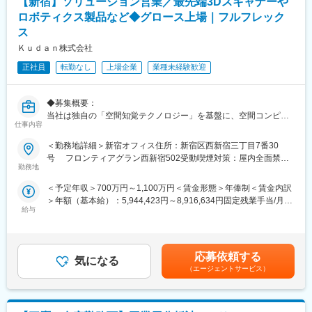
【新宿】ソリューション営業／最先端3Dスキャナーや
部企画。
ロボティクス製品など◆グロース上場｜フルフレック
マーケティング（分析、STP、4P）
ス
顧客・チャネルメンバー・パートナーのヒアリング、
コミュニケーション
Ｋｕｄａｎ株式会社
技術営業：プロモーション
正社員
転勤なし
上場企業
業種未経験歓迎
顧客要望のヒアリング・協議（リモート/対面）
製品機能への落とし込み
展示会企画、実行、体験会講師
◆募集概要：
■組織構成：合計12名(うち兼務者5名）
当社は独自の「空間知覚テクノロジー」を基盤に、空間コンピュ
配属予定の企画営業グループは4名（40代1名、50代2名、60代1
仕事内容
ーティング製品・ロボティクス製品・AI ベースの高性能ソフトウ
名）で構成されています。
ェアをグローバルに展開しています。
■魅力ポイント：
＜勤務地詳細＞新宿オフィス住所：新宿区西新宿三丁目7番30
（1）業務のやりがい
号 フロンティアグラン西新宿502受動喫煙対策：屋内全面禁煙
「すべての機械の眼となっていく」という理念のもと、3D 空間認
勤務地
・一次産業における人手不足など、社会貢献性の高いテーマの課
変更の範囲：会社の定める事業所（リモートワーク含む）
識技術を中心とした最先端技術を活用し、モバイルマッピング、
題解決に大きく関わることができます。
＜予定年収＞700万円～1,100万円＜賃金形態＞年俸制＜賃金内訳
ロボティクス自律化、インフラDX、デジタルツインなど多様な産
・チーム一丸となって業務を進める面白味があります。
＞年額（基本給）：5,944,423円～8,916,634円固定残業手当/月：
業領域において急速に事業を拡大してきました。
（2）将来性
給与
171,298円～256,948円（固定残業時間45時間0分/月）超過した時
・顧客ニーズの高まりに応じた組織強化のための増員採用です。
間外労働の残業手当は追加支給＜月額＞666,666円～1,000,000円
導入企業が急増するなか、製品販売(スキャナ／ロボット等)を軸に
将来的には一次産業に留まらず、様々な業界のユーザーにも拡大
（12分割）（一律手当を含む）＜昇給有無＞有＜残業手当＞有＜
顧客課題に応じたソリューション提案まで担えるセールス担当を
していくことを想定しています。
給与補足＞※ご経験／スキルを考慮のうえで決定いたします賃金は
募集します。
応募依頼する
（3）働き方
気になる
あくまでも目安の金額であり、選考を通じて上下する可能性があ
（エージェントサービス）
・残業10H/月
ります。月給(月額)は固定手当を含めた表記です。
◆ミッション：
・自宅でのフルリモート勤務検討可（コミュニケーションのため
・3D スキャナー／ロボティクス／ソフトウェアの拡販
適宜出社いただくケース有）
・これらを当社ソリューションと組み合わせたバンドル型ソリュ
・休日出勤なし