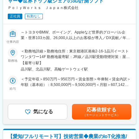
ャー◆世界トップ級シェアの3D計測ソフト
・提案資料作成サポート
ムの企画、設計、開発、製造、販売および保守・クラウドコンピ
・デモの準備、進行補助
ＰｏｌｙＷｏｒｋｓ Ｊａｐａｎ株式会社
ューティングを利用したシステムインテグレーション事業を展開
・見積書作成、契約手続きサポート
しています。
正社員
転勤なし
慣れてきた段階で、
変更の範囲：会社の定める業務
・顧客との商談主担当
～トヨタやBMW、ボーイング、Appleなど世界的グローバル企
・提案ストーリー構築
業・世界103カ国、26,000人以上のお客様が導入／DX貢献／年休
・新規開拓戦略の立案
仕事内容
127日～
※案件単価は100～2,000万円規模。
＜勤務地詳細＞勤務地住所：東京都港区港南2-16-1品川イースト
モーションキャプチャシステムでは400～500万円規模が標準で
■業務概要：
ワンタワー14F 勤務地最寄駅：JR線／品川駅受動喫煙対策：屋内
す。
3D計測データソリューションのグローバルリーディングソフトウ
勤務地
全面禁煙変更の範囲：会社の定める事業所（リモートワーク含
【最寄り駅】
ェアカンパニーである当社にて、ダイレクトセールスマネージャ
む）
■サービス例：https://www.acuity-inc.co.jp/lp-bc-body/
品川駅、北品川駅、高輪ゲートウェイ駅
ー業務をお任せします。
設置したカメラ映像から骨格を検出して人の動きを数値化できる
営業として、製造プロセスで段階的にDXを推進し、開発、設計、
＜予定年収＞850万円～950万円＜賃金形態＞年俸制＜賃金内訳＞
システムです。
測定、検査、品質管理の業務効率化、品質向上、リードタイムの
年額（基本給）：8,500,000円～9,500,000円＜月額＞607,142円
工場の作業分析、品質検査や技能伝承、大学の研究室でのスポー
短縮、コスト削減を実現します。
給与
～678,571円（14分割）＜昇給有無＞有＜残業手当＞有＜給与補
ツやフォーム解析などに活用されています。
足＞予定年収はあくまでも目安の金額であり、選考を通じて上下
■業務詳細：
する可能性があります。■昇給：年1回■賞与：年2回（7月／12
■研修・キャリア/未経験でもご活躍できる理由：
◇アカウントマネージャーが目標を達成できるよう支援し、指導
月）賃金はあくまでも目安の金額であり、選考を通じて上下する
・入社後は、自社製品・センシング技術・製造業の基本知識を学
応募依頼する
◇企業アカウントの動向を把握し、以下を実行
気になる
可能性があります。月給(月額)は固定手当を含めた表記です。
ぶ導入研修を実施。その後もOJTで先輩と一緒に学ぶことが可能
（エージェントサービス）
・開発戦略を主導
です。
・チームと協力して営業戦略を策定
・営業としては、新規獲得(飛び込みなどは無/フォーマット等あ
・CRMの営業案件ファイル内のデータの正確性を確保
り)とクロージングを対応し、技術面については他の部隊対応する
・営業チームの成長と目標達成に向けての助言・指導・コーチン
ため未経験や文系の方でもご活躍いただける環境です。
【愛知/フルリモート可】技術営業◆農業のIoT化推進/
グ