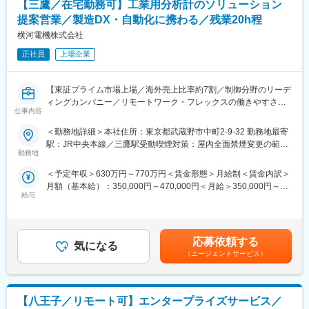
【三鷹／在宅勤務可】工業用分析計のソリューション
ーション提案の推進
・急増する顧客・代理店とのタッチポイントを束ねるセールスオ
提案営業／製造DX・自動化に携わる／残業20h程
変更の範囲：会社の定める業務
ペレーション
横河電機株式会社
・展示会・市場開拓・アライアンス構築を通じた事業拡大ドライ
ブ
正社員
上場企業
◆具体的な業務：
【東証プライム市場上場／海外売上比率約7割／制御分野のリーデ
プロダクトセールスとしてハードウェア／ソフトウェア製品の提
ィングカンパニー／リモートワーク・フレックスの働きやすさ】
案いただきます。適性や希望に応じて複数プロダクトを組み合わ
仕事内容
せたソリューション提案や導入プロジェクト推進などにも携わっ
■業務概要：
ていただく可能性もございます。
＜勤務地詳細＞本社住所：東京都武蔵野市中町2-9-32 勤務地最寄
ガスクロマトグラフやレーザーガス分析計などの製品に関する分
駅：JR中央本線／三鷹駅受動喫煙対策：屋内全面禁煙変更の範
析ソリューションの企画提案をお任せ致します。近年、製造現場
＜プロダクトセールス＞
勤務地
囲：会社の定める事業所（リモートワーク含む）
のDX化や自動化が進められている中で、当社分析計も顧客のニー
・製造業・建設業・インフラ業など大手企業への3Dスキャナー／
＜予定年収＞630万円～770万円＜賃金形態＞月給制＜賃金内訳＞
ズに応じたソリューション提案を進めており、広くお客様に提案
ロボット製品の直販
月額（基本給）：350,000円～470,000円＜月給＞350,000円～
していく推進メンバーとして活躍を期待しております。
・2次代理店(測量会社、SIer、建設DX企業等)への販売支援、管理
給与
470,000円＜昇給有無＞有＜残業手当＞有＜給与補足＞※上記年収
業務
は目安となり、選考を通じて最終決定となります。■昇給：年1回
■業務詳細：
・見積作成、契約交渉、受発注管理
■賞与：年2回賃金はあくまでも目安の金額であり、選考を通じて
・お客様の分析ニーズの収集、理解
・展示会・デモ会での製品紹介、プレゼン／デモ運営
上下する可能性があります。月給(月額)は固定手当を含めた表記で
・社内外の開発部門との連携、ソリューション企画
応募依頼する
気になる
す。
・顧客へのソリューション提案
＜ソリューションセールス＞
（エージェントサービス）
分析計を通じ、国内外の様々なお客様、その他の関係者に対し
・顧客課題の整理・ヒアリング・要件定義
て、自ら課題解決や工程改善の提案を提案する役割をお任せ致し
・3D スキャナー、ロボティクス、自社ソリューションを組み合わ
ます。受注が決まった後は設計部門や製造部門とも連携し、製造
せた統合的な提案
【八王子／リモート可】エンタープライズサービス／
計画の策定や納期調整なども担って頂きます。
・PoCの企画・推進、導入プロジェクトの伴走