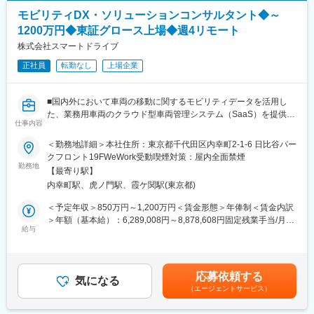
や地方自治体、公共団体など幅広い分野で取引があり、モノづく
・承認プロセス等における国内海外各部門との協業
モビリティDX・ソリューションコンサルタント◆～
りやインフラを支えております。
1200万円◆東証グロース上場◆週4リモート
■当社の特徴：
変更の範囲：会社の定める業務
当社は、飲料水などの環境分析分野、食品偽装や残留農薬などの
株式会社スマートドライブ
食品分析分野、危険ドラッグなどの法医学など、多岐にわたる化
正社員
転勤なし
上場企業
学分析の分野はもちろん、製薬・バイオテクノロジーなどのライ
フサイエンス分野にも強みを持っています。
■国内外において車両の移動に関するモビリティデータを活用し
■当社の魅力：
た、業務用車両のクラウド型車両管理システム（SaaS）を提供■
・当社はアメリカ発の世界最大級の分析機器メーカーです。約
仕事内容
110ヶ国に展開、売上高8,000億円超、グローバルで18,000名規模
■業務内容：
＜勤務地詳細＞本社住所：東京都千代田区内幸町2-1-6 日比谷パー
を誇り、NY証券取引所に上場、S&P500構成銘柄にも選ばれてい
期間事業である「SmartDrive Fleet（SaaS）」の車両管理技術と
クフロント19FWeWork受動喫煙対策：屋内全面禁煙
ます。
AIを武器に、エンタープライズ企業およびモビリティ産業のステ
勤務地
・当社は様々な業界の主要6分野、食品、環境・法医学、製薬、診
【最寄り駅】
ークホルダー（リース・保険・エネルギー等）に対し、次世代の
断、化学・エネルギー、研究に事業ポートフォリオを張ってお
内幸町駅、虎ノ門駅、霞ケ関駅(東京都)
事業モデル構築からクロージングまでを一気通貫でリードしてい
り、景気変動を受けにくく、業績的に安定しています。
ただきます。
＜予定年収＞850万円～1,200万円＜賃金形態＞年俸制＜賃金内訳
＞年額（基本給）：6,289,008円～8,878,608円固定残業手当/月：
変更の範囲：会社の定める業務
顧客単体の課題解決（コスト削減・安全運転等）に留まらず、リ
給与
184,249円～260,116円（固定残業時間45時間0分/月）超過した時
ース業界における車両データの資産価値最大化や、AIを用いた新
間外労働の残業手当は追加支給＜月額＞708,333円～1,000,000円
たなメンテナンス・金融モデルの構築など、業界の座組そのもの
（12分割）（一律手当を含む）＜昇給有無＞有＜残業手当＞有賃
を変えるような大規模な提携・事業開発型セールスを推進いただ
金はあくまでも目安の金額であり、選考を通じて上下する可能性
応募依頼する
く役割です。
気になる
があります。月給(月額)は固定手当を含めた表記です。
（エージェントサービス）
■業務内容