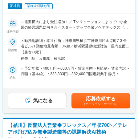
・新規顧客開拓
売・サービス拠点を展開し、各地域のお客様へ最適なソリューシ
正社員
業種未経験歓迎
・現地調査・ヒアリング
ョンを提供しております。
・提案書・見積書作成
・技術部門との連携
変更の範囲：会社の定める業務
～需要拡大により受注増加！／ITソリューションによって中小企
・導入スケジュール調整
業の経営課題に向き合うスタートアップ企業／ケアテックス（介
・導入後フォロー
仕事内容
護業界最大級の商談型展示会）に出展／裁量のある環境で成長し
たい方歓迎／米国本社のスタートアップ～
＜勤務地詳細＞本社住所：神奈川県横浜市神奈川区金港町7-3 金
■提案商材
港ビル7F勤務地最寄駅：JR線／横浜駅受動喫煙対策：屋内全面禁
・監視カメラシステム
☆当社の強み：当社は電力や介護領域に対するITソリューション
勤務地
煙変更の範囲：会社の定める事業所
・クラウド型入退室管理システム
【最寄り駅】
で中小企業の経営課題を解決することを目指しています。
・AI画像解析ソリューション
神奈川駅、反町駅、横浜駅
・中小の製造業を中心に電力料金高騰の課題を解決するための
【電力可視化サービス】
＜予定年収＞400万円～600万円＜賃金形態＞月給制＜賃金内訳＞
■この仕事の魅力
・介護領域における人手不足の解消・適切なタイミングで介助を
月額（基本給）：333,333円～382,400円固定残業手当/月：
（1）「売って終わり」ではない提案営業
知らせる【介護見守りシステム】
給与
117,600円（固定残業時間40時間0分/月～40時間0分/月）超過し
単なる機器販売ではなく、顧客の課題解決に向き合う営業スタイ
た時間外労働の残業手当は追加支給＜月給＞450,933円～500,000
ルです。
☆求める人物像：
円（一律手当を含む）＜昇給有無＞有＜残業手当＞有＜給与補足
「防犯」だけでなく、人手不足・店舗運営効率化・労務管理・無
少数精鋭の環境であるため、1人ひとりが裁量をもって主体的に業
＞一例）想定年収が600万円の場合月給制：500,000円～基本給：
人化など、経営課題に踏み込んだ提案が可能です。
応募依頼する
務することが求められます。経験スキルではなく、主体性や意欲
気になる
382,400円～固定残業代：117,600円～（40時間／月） ※超過分
（エージェントサービス）
をもって何事にもチャレンジいただける方を求めています。
については別途支給※スキルによって変動致します。賃金はあくま
（2）AI・クラウドなど成長市場に携われる
でも目安の金額であり、選考を通じて上下する可能性がありま
セキュアは、監視カメラや入退室管理に加え、AI画像解析や無人
■業務詳細
す。月給(月額)は固定手当を含めた表記です。
店舗など新しい領域にも挑戦しています。「今後も市場価値を高
・顧客先へのサービス説明／トライアル導入のサポート：
められる環境で働きたい」という方に最適な環境です。
【品川】反響法人営業◆フレックス／年収700~／テレ
展示会などからお問い合わせをいただく顧客がメインのため、お
アポ飛び込み無◆製造業等の課題解決AI技術
問い合わせに応じて訪問、
（3）技術部門と連携しながら提案できる