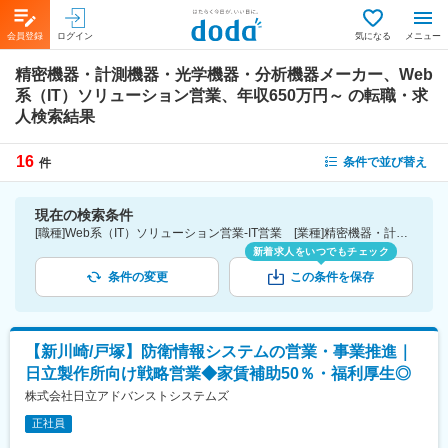
会員登録
ログイン
気になる
メニュー
精密機器・計測機器・光学機器・分析機器メーカー、Web
系（IT）ソリューション営業、年収650万円～
の転職・求
人検索結果
16
条件で並び替え
件
現在の検索条件
[職種]Web系（IT）ソリューション営業-IT営業 [業種]精密機器・計測機器・光学機器・分析機器メーカー-メーカー（機械・電気）業界 [年収]650万円～
新着求人をいつでもチェック
条件の変更
この条件を保存
【新川崎/戸塚】防衛情報システムの営業・事業推進｜
日立製作所向け戦略営業◆家賃補助50％・福利厚生◎
株式会社日立アドバンストシステムズ
正社員