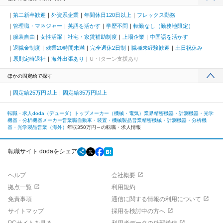
第二新卒歓迎
外資系企業
年間休日120日以上
フレックス勤務
管理職・マネジャー
英語を活かす
学歴不問
転勤なし（勤務地限定）
服装自由
女性活躍
社宅・家賃補助制度
上場企業
中国語を活かす
退職金制度
残業20時間未満
完全週休2日制
職種未経験歓迎
土日祝休み
原則定時退社
海外出張あり
U・Iターン支援あり
ほかの固定給で探す
固定給25万円以上
固定給35万円以上
転職・求人doda（デューダ）トップ
メーカー（機械・電気）業界
精密機器・計測機器・光学
機器・分析機器メーカー
営業職
自動車・装置・機械製品営業
精密機械・計測機器・分析機
器・光学製品営業（海外）
年収350万円～の転職・求人情報
転職サイト dodaをシェア
ヘルプ
会社概要
拠点一覧
利用規約
免責事項
通信に関する情報の利用について
サイトマップ
採用を検討中の方へ