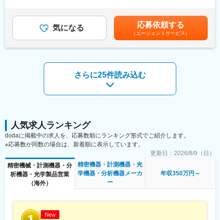
残業時間20時間0分/月）超過した時間外労働の残業手当は追加支
ざまな業界の安全・品質管理を支えています。
営業3名、技術2名、事務2名（派遣）です。
給＜月給＞340,000円～435,000円（一律手当を含む）＜昇給有無
また、平均勤続年数は15年、平均年齢は41歳と、若手からベテラ
営業は50代×2と30代×1、技術は40代と30代、事務は40代です。
＞有＜残業手当＞有＜給与補足＞※給与詳細は経験などを考慮の
ンまで幅広い世代の社員が活躍しており、長く安心して働ける職
応募依頼する
気になる
上、決定します。■昇給：年1回■賞与：年2回(7月、12月)※昨年度
場環境も魅力の一つです。
（エージェントサービス）
■当社の魅力：
実績4.8ヶ月賃金はあくまでも目安の金額であり、選考を通じて上
当社は利益率15%を超える東証スタンダード上場の優良メーカー
下する可能性があります。月給(月額)は固定手当を含めた表記で
変更の範囲：会社の定める業務
であり、国内シェア約9割を誇る製品を持っています。医療現場は
す。
最も安全・安心な場所でないといけないこともあり、製品も一定
の期間で必ず入れ替え需要があります。従来、大型の施設向けの
さらに25件読み込む
導入が多かったのですが、規模の小さな病院に対してのソリュー
ションも積極的に開発しており、着実に販路を広げています。ま
た直近は関連する消耗品の売り上げも順調に推移しており、安定
的な収益を伸ばすことができています。
人気求人ランキング
dodaに掲載中の求人を、応募数順にランキング形式でご紹介します。
※応募数が同数の場合は、新着順に表示しています。
更新日：
2026/8/9（日）
精密機器・計測機器・光
精密機械・計測機器・分
学機器・分析機器メーカ
年収350万円～
析機器・光学製品営業
ー
（海外）
New