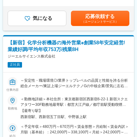
・海外メーカー及び代理店に向けた金属検出機・ピンホール検査
は、経験・スキルを考慮の上、決定します。■昇給：年1回（7
機の営業
■企業魅力
月）■賞与：年2回（5月、11月）賃金はあくまでも目安の金額で
・顧客ニーズに合わせた商品提案
【業績は順調に成長中】：1966年に世界に先駆けて、歯科用マイ
あり、選考を通じて上下する可能性があります。月給(月額)は固定
応募依頼する
・顧客、代理店との打ち合わせによる商品仕様の提案
気になる
クログラインダーを開発して以来、毎年、順調に業績を伸ばせて
手当を含めた表記です。
（エージェントサービス）
※メールやチャット・オンライン会議にて英語を使用します。
います。コロナ禍の影響からも回復しています。欧米の主要先進
国に製品を輸出しており、今後は、アジア、アフリカにも展開予
■出張について
定です。
頻度：年6~10回程度の海外出張（出張日数7日程度）
【就業環境◎】：当社では、働くスタッフの満足度アップに取り
【新宿】化学分析機器の海外営業※創業58年安定経営/
エリア：東南アジア（タイ・ベトナムなど）
組んでいます。年間休日は、130日。土日祝以外にも、会社で定
業績好調/平均年収753万/残業8H
※将来的には、志向性やご経験に応じてエリアを拡大いただく予定
めた休日を設け、メリハリをつけた働き方ができるようにしてい
です。
ジーエルサイエンス株式会社
ます。
※顧客先での機械故障の際は、基本的に現地代理店のメンテナンス
正社員
チームが対応します。
変更の範囲：会社の定める業務
■組織構成：海外営業部
～安定性・職場環境◎/業界トップレベルの品質と性能を誇る分析
部長含め現在2名構成となっており、部長が担当している東南アジ
総合メーカー/東証上場ジーエルテクノGの中核企業/景気に左右さ
ア領域をまずはご担当いただく予定です。
仕事内容
れづらい安定業界/5年連続最高売上高更新中/所定労働時間7時間
15分～
＜勤務地詳細＞本社住所：東京都新宿区西新宿6-22-1 新宿スクエ
■同社の製品のご紹介(一部)：
アタワー30F勤務地最寄駅：都営大江戸線／都庁前駅受動喫煙対
金属検出機、重量選別機、ピンホール検査装置、マグネット式除
■当社について
勤務地
策：屋内全面禁煙変更の範囲：会社の定める事業所
鉄装置、セキュリティ機器等
【最寄り駅】
分析機器・分析消耗品を取り扱っています。「お茶の中にカフェ
※ゲート式金属探知器：凶器・危険物の探知に・ボディーチェック
西新宿駅、西新宿五丁目駅、中野坂上駅
インがどのくらい入っているか」「薬の中に薬効成分が既定値以
に使用。
上入っているか」など、「分析」はあらゆる業界で行われていま
＜予定年収＞480万円～670万円＜賃金形態＞月給制＜賃金内訳＞
※金属検出機：食品や工業製品に混入した金属異物を検出。
す。一般的に各種検査や品質管理は不景気であっても通常通り行
月額（基本給）：242,000円～338,100円＜月給＞242,000円～
※ピンホール検査機：密閉された食品・薬品等の品質維持に影響を
われるため、景気に左右されづらく非常に安定しています。
給与