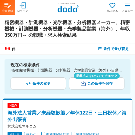
会員登録
ログイン
気になる
メニュー
精密機器・計測機器・光学機器・分析機器メーカー、精密
機械・計測機器・分析機器・光学製品営業（海外）、年収
350万円～
の転職・求人検索結果
96
条件で並び替え
件
現在の検索条件
[職種]精密機械・計測機器・分析機器・光学製品営業（海外）-自動車・装置・機械製品営業 [業種]精密機器・計測機器・光学機器・分析機器メーカー-メーカー（機械・電気）業界 [年収]350万円～
新着求人をいつでもチェック
条件の変更
この条件を保存
NEW
海外法人営業／未経験歓迎／年休122日・土日祝休／海
外出張有
株式会社マルコム
正社員
転勤なし
職種未経験歓迎
業種未経験歓迎