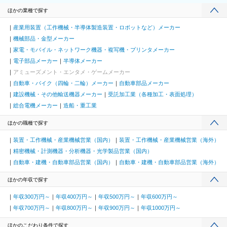
ほかの業種で探す
産業用装置（工作機械・半導体製造装置・ロボットなど）メーカー
機械部品・金型メーカー
家電・モバイル・ネットワーク機器・複写機・プリンタメーカー
電子部品メーカー
半導体メーカー
アミューズメント・エンタメ・ゲームメーカー
自動車・バイク（四輪・二輪）メーカー
自動車部品メーカー
建設機械・その他輸送機器メーカー
受託加工業（各種加工・表面処理）
総合電機メーカー
造船・重工業
ほかの職種で探す
装置・工作機械・産業機械営業（国内）
装置・工作機械・産業機械営業（海外）
精密機械・計測機器・分析機器・光学製品営業（国内）
自動車・建機・自動車部品営業（国内）
自動車・建機・自動車部品営業（海外）
ほかの年収で探す
年収300万円～
年収400万円～
年収500万円～
年収600万円～
年収700万円～
年収800万円～
年収900万円～
年収1000万円～
ほかのこだわり条件で探す