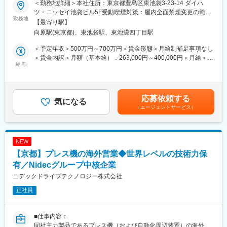
担当地域と製品を持って上記の業務を担当して頂きます。
＜勤務地詳細＞本社住所：東京都豊島区東池袋3-23-14 ダイハ
■業務概要
ツ・ニッセイ池袋ビル5F受動喫煙対策：屋内全面禁煙変更の範
海外現地法人、代理店の営業活動をサポート。現地拠点と協力し
勤務地
■就業環境：
囲：会社の定める事業所
【最寄り駅】
て製品販売等を行っていただきます。
同社の就業環境はとてもよくワークライフバランスが保てる環境
向原駅(東京都)、東池袋駅、東池袋四丁目駅
です。年間休日127日・月平均残業15H程度です。毎週水曜日、金
■業務内容：
曜日はノー残業デーとなっており、メリハリのある環境で就業し
＜予定年収＞500万円～700万円＜賃金形態＞月給制補足事項なし
・ 海外現地法人、代理店の営業サポート業務（引合い案件対応、
て頂くことができます。また住居手当や家族手当等各種手当も充
＜賃金内訳＞月額（基本給）：263,000円～400,000円＜月給＞
見積作成、技術的な問い合わせへの対応、製品トレーニング実施
給与
実しています。
263,000円～400,000円＜昇給有無＞有＜残業手当＞有＜給与補足
等、納期管理・出荷アレンジ）
＞■昇給：年1回 ■賞与：年2回※過去実績平均 6.2ヶ月分年収モデ
・海外新規代理店開拓
■当社の特徴：
ル810万円／37歳 入社15年（月給41万＋住宅手当＋時間外手当
・開発部門と共に顧客要求のヒアリング並びに提案。
電子天秤のシェアは国内トップ、家庭用血圧計の生産台数は国内2
＋賞与）690万円／32歳 入社10年（月給35万＋住宅手当＋時間
応募依頼する
気になる
位、世界市場でも売上高トップクラスの優良企業です。それぞれ
外手当＋賞与）580万円／27歳 入社5年（月給30万＋住宅手当＋
（エージェントサービス）
※担当するエリアはアジア地区を想定。
の分野において市場占有率の高い製品を有しており、国内にとど
時間外手当＋賞与）賃金はあくまでも目安の金額であり、選考を
※出張について：通常時では年2-3回程度（海外顧客訪問・打合
まらずグローバルな視点で事業展開をしています。
通じて上下する可能性があります。月給(月額)は固定手当を含めた
せ・海外市場調査）発生致します。
表記です。
【製品】
変更の範囲：会社の定める業務
NEW
万能試験機、動的試験機
【京都】プレス機の海外営業◆世界レベルの技術力保
【キャリアパス】将来的には海外現地法人赴任の可能性もござい
有／Nidecグループ中核企業
ます。
ニデックドライブテクノロジー株式会社
正社員
■就業環境：
同社の就業環境はとてもよくワークライフバランスが保てる環境
■仕事内容：
です。年間休日127日・月平均残業15H程度です。毎週水曜日、金
同社主力製品であるプレス機（および自動化周辺装置）の海外営