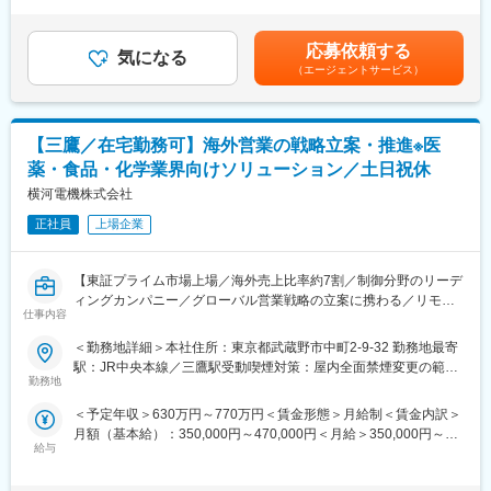
は目安となり、選考を通じて最終決定となります。■昇給：年1回
・グローバル営業戦略の立案および実行支援
50年以上の歴史と、業界における主力製品の高い知名度
■賞与：年2回賃金はあくまでも目安の金額であり、選考を通じて
・重点業界（医薬・食品・化学等）の市場分析およびアカウント
製品知識は入社後にキャッチアップ可能（技術メンバーの支援、
上下する可能性があります。月給(月額)は固定手当を含めた表記で
戦略設計
応募依頼する
勉強会、同行あり）
気になる
す。
・営業KPI設計・パイプライン管理・案件進捗の可視化
（エージェントサービス）
海外出張や多文化コミュニケーションを通じて、グローバルにキ
・CRM/SFAデータを活用した営業改善（Salesforce等）
ャリアを積める
・各海外拠点との連携による案件創出支援
・大型案件の営業企画・提案ストーリー設計
■働く環境
【三鷹／在宅勤務可】海外営業の戦略立案・推進※医
・営業成功事例・失注事例分析展開
正社員平均年収：753万円
グローバル横断で営業戦略を企画立案頂き、海外拠点に在籍して
薬・食品・化学業界向けソリューション／土日祝休
有給休暇取得率：13.3日
いる営業メンバーと連携しながら業務を進めて頂きます。
横河電機株式会社
平均勤続年数 ：18.3年
平均残業時間 ：8時間程度
■働き方：
正社員
上場企業
育児休業取得率：女性100%、男性87.5％
残業時間は20時間/月程度、土日祝休みとなり、在宅勤務やフレッ
土日・深夜勤務：原則無し
クス制度も導入しており、柔軟に働ける環境を整備しておりま
海外出張：年1~3回
【東証プライム市場上場／海外売上比率約7割／制御分野のリーデ
す。海外（欧州・アジア）との定例会議や、外資系顧客への提
ィングカンパニー／グローバル営業戦略の立案に携わる／リモー
案・プレゼン対応など英語を日常的に使用する環境です。
変更の範囲：会社の定める業務
仕事内容
トワーク・フレックスの働きやすさ】
■配属先：
＜勤務地詳細＞本社住所：東京都武蔵野市中町2-9-32 勤務地最寄
■業務概要：
配属先となるライフ事業本部営業・ソリューションセンターイン
駅：JR中央本線／三鷹駅受動喫煙対策：屋内全面禁煙変更の範
医薬・バイオ・食品・素材化学業界を対象としたライフ事業本部
ダストリー営業推進部は、10名の組織で国内外の営業組織と連携
勤務地
囲：会社の定める事業所（リモートワーク含む）
の営業戦略の立案・推進をお任せ致します。海外市場における売
し、営業推進する組織となります。
＜予定年収＞630万円～770万円＜賃金形態＞月給制＜賃金内訳＞
上拡大を強化しており、グローバル横断で営業戦略を企画・推進
月額（基本給）：350,000円～470,000円＜月給＞350,000円～
頂きます。
■やりがい：
給与
470,000円＜昇給有無＞有＜残業手当＞有＜給与補足＞※上記年収
ライフ事業本部では、医薬・バイオ・食品・素材化学業界を対象
は目安となり、選考を通じて最終決定となります。■昇給：年1回
■業務詳細：
とした製品やソリューションの開発、提案を進めております。急