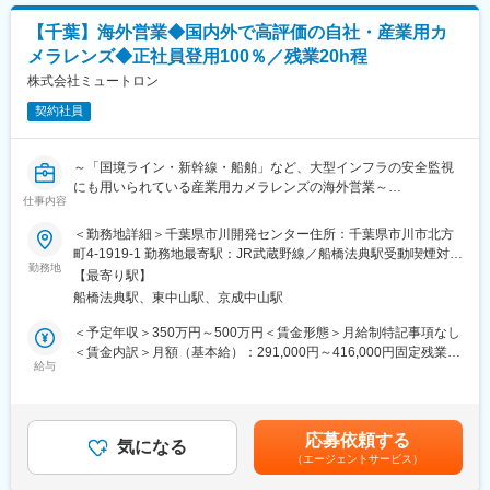
開発・製造しているもので一番多いものは自動車業界向けの製品
製造業では必要不可欠な製品となっていることに加え、定期的な
です。自動車の性能や機能が高めれば高まる程、試験機のニーズ
製品の更新が必要なため既にお取引をいただいている企業様から
【千葉】海外営業◆国内外で高評価の自社・産業用カ
も高まる傾向にあり、オーダーが増えてきております。
は安定して受注をいただいております。
メラレンズ◆正社員登用100％／残業20h程
◇試験機例：自動車用試験装置／土木・建築用試験装置／航空・
◇基本的に転勤はなく、年間休日125日・独自に企業年金制度に
鉄道用
株式会社ミュートロン
も加入し、安定した生活に向けた資産形成をバックアップしてい
◇試験装置／材料試験装置／振動試験装置／疲労試験装置等。
ます。
契約社員
■同社の強み：
変更の範囲：会社の定める業務
同社は自動制御の分野におけるリーディングカンパニーであり、
～「国境ライン・新幹線・船舶」など、大型インフラの安全監視
確かな品質と精度を実現する高品質から、安定した受注を実現し
にも用いられている産業用カメラレンズの海外営業～
ています。冷凍冷蔵、空調、給湯暖房、電力プラント、自動車、
仕事内容
◇ミクロン単位の極小レンズ加工技術が強み／海外の展示会にも
列車、船舶、医療機器、半導体製造装置など、活躍フィールドは
積極参加◇
＜勤務地詳細＞千葉県市川開発センター住所：千葉県市川市北方
多岐に渡ります。また、同社の試験装置は顧客のニーズにあわせ
◇残業20h程／完全週休2日（土日祝）／年休120日以上◇
町4-1919-1 勤務地最寄駅：JR武蔵野線／船橋法典駅受動喫煙対
たオーダーメイドの製品を実現する技術力を強みに、国内外の大
勤務地
策：屋内全面禁煙変更の範囲：会社の定める事業所
手自動車メーカーを中心に高く評価されています。
【最寄り駅】
■業務内容
船橋法典駅、東中山駅、京成中山駅
産業用カメラレンズを扱う当社にて、アジアや北欧地域のメーカ
■同社に関して：
ー向けに使用用途に合わせた製品の提案・販売などをお任せいた
＜予定年収＞350万円～500万円＜賃金形態＞月給制特記事項なし
2020年に創業80周年を迎える自動制御と試験機の生産を行う老舗
します。
＜賃金内訳＞月額（基本給）：291,000円～416,000円固定残業手
メーカーです。平均勤続年数は18年、社会のニーズを先取りする
※営業活動は英語を用いて担当いただきます。
給与
当/月：40,000円～60,000円（固定残業時間42時間0分/月）超過し
柔軟な発想と斬新な視点により生み出された製品が幅広い産業分
た時間外労働の残業手当は追加支給＜月給＞331,000円～476,000
野で活躍しております。
■職務詳細
円（一律手当を含む）＜昇給有無＞有＜残業手当＞有＜給与補足
・海外顧客との折衝(中国や台湾、ドイツなど)
＞■昇給：年1回（4月）■賞与・年2回（6月・12月）※2018年後実
変更の範囲：本文参照
応募依頼する
・カタログを用いた製品説明
気になる
績…各1ヶ月分以上賃金はあくまでも目安の金額であり、選考を通
（エージェントサービス）
・見積書作成／受注処理
じて上下する可能性があります。月給(月額)は固定手当を含めた表
・仕様／納期／コストに関する自社製造サイド（工場）との調整