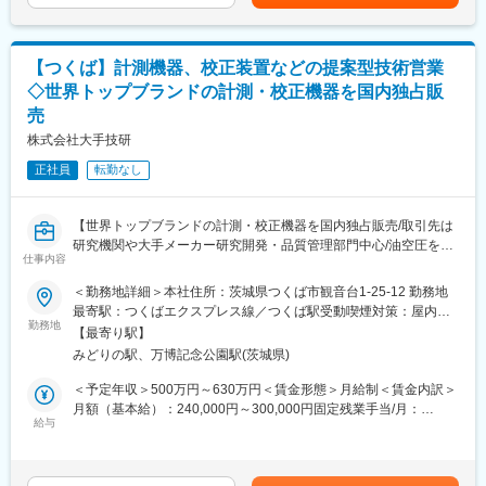
学までアプリケーションは幅広く、当
社はそのコア技術を通じて、よりグリーンな世界をめざすお客様
イメージング関連の分析装置やソフトウェアを販売する業務とな
の取り組みを支援しています。
ります。おもなエンドユーザーは、民間企業の研究開発部門・分
【つくば】計測機器、校正装置などの提案型技術営業
析センター・品質管理部門、大学・官公庁の研究施設となり、新
◇世界トップブランドの計測・校正機器を国内独占販
規顧客および既存顧客へ自社製品の PR を行います。入社後は営
売
業サポートからスタートしていただき、将来的には訪問営業だけ
ではなく、セミナーの企画から実施、展示会や学会への参加など
株式会社大手技研
日本全国におけるプロモーション活動にも従事していただく予定
正社員
転勤なし
です。そのため月に数回以上の国内出張があります。当事業部の
開発および製造拠点は英国（製品に依っては米国、ドイツ、スイ
ス）のため、納期管理など英語
【世界トップブランドの計測・校正機器を国内独占販売/取引先は
（主にメール）でのコミュニケーションが求められ、本部から送
研究機関や大手メーカー研究開発・品質管理部門中心/油空圧を含
られてくる製品仕様などの書類を読む英語力も必要となります。
仕事内容
む圧力・流体計測を得意とするニッチ業界のスペシャリスト企
業】
■所属部門： イメージングアンドアナリシス事業本部
＜勤務地詳細＞本社住所：茨城県つくば市観音台1-25-12 勤務地
最寄駅：つくばエクスプレス線／つくば駅受動喫煙対策：屋内全
■業務内容：
勤務地
■当社について：
面禁煙変更の範囲：無
【最寄り駅】
輸入計測機器・校正機器・受託校正サービスの営業、システムコ
オックスフォード・インストゥルメンツは、産業用・研究用の高
みどりの駅、万博記念公園駅(茨城県)
ンサルティングの業務をお任せいたします。
度な技術ソリューションを開発・製造し、グローバルに販売やサ
・技術コンサル～見積作成～受注～納品立合いまで一連の業務を
ポートを展開しています。その歴史は、英国のオックスフォード
＜予定年収＞500万円～630万円＜賃金形態＞月給制＜賃金内訳＞
担当
大学から独立し創業を果たした 1959年にまで遡り、以来長年にわ
月額（基本給）：240,000円～300,000円固定残業手当/月：
・取引先は研究機関や大手メーカーの研究開発・品質管理部門が
給与
たり、「イノベーション」は当社の成長と成功の原動力となって
100,000円～125,000円（固定残業時間40時間0分/月）超過した時
中心
います。次世代半導体・次世代通信・高機能材料・ヘルスケア・
間外労働の残業手当は追加支給＜月給＞340,000円～425,000円
・主に航空宇宙、自動車、鉄道、船舶、ガスタービンなどの分野
ライフサイエンス・量子技術・宇宙科学までアプリケーションは
（一律手当を含む）＜昇給有無＞有＜残業手当＞有＜給与補足＞※
で、流体計測や圧力・気体流量の品質管理に活躍
幅広く、当社はそのコア技術を通じて、よりグリーンな世界をめ