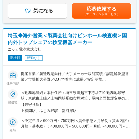
■賞与：年2回賃金はあくまでも目安の金額であり、選考を通じて
・グローバル営業戦略の立案および実行支援
成長するバイオ医薬、再生医療分野など、新しい領域での製品、
上下する可能性があります。月給(月額)は固定手当を含めた表記で
・重点業界（医薬・食品・化学等）の市場分析およびアカウント
ソリューションのラインナップ拡充を図っており、海外の販売力
応募依頼する
気になる
す。
戦略設計
強化、ビジネス拡大を推進頂けます。各業界の大手トップ企業へ
（エージェントサービス）
・営業KPI設計・パイプライン管理・案件進捗の可視化
の提案経験も積むことが出来、グローバルに活躍いただける環境
・CRM/SFAデータを活用した営業改善（Salesforce等）
です。
・各海外拠点との連携による案件創出支援
埼玉◆海外営業＜製薬会社向けピンホール検査機＞国
・大型案件の営業企画・提案ストーリー設計
■当社について：
・営業成功事例・失注事例分析展開
当社は制御分野におけるグローバルカンパニーで関係会社が国内
内外トップシェアの検査機器メーカー
グローバル横断で営業戦略を企画立案頂き、海外拠点に在籍して
13社、海外115社あり、国内シェア・世界シェア共にトップクラ
ニッカ電測株式会社
いる営業メンバーと連携しながら業務を進めて頂きます。
スを誇ります。取引企業数は1万社以上を超え、各業界のメーカー
正社員
転勤なし
や地方自治体、公共団体など幅広い分野で取引があり、モノづく
■働き方：
りやインフラを支えております。
残業時間は20時間/月程度、土日祝休みとなり、在宅勤務やフレッ
提案営業／製造現場向け／大手メーカー取引実績／課題解決型営
クス制度も導入しており、柔軟に働ける環境を整備しておりま
変更の範囲：会社の定める業務
業／市場拡大分野／OJTで着実に成長／安定基盤
す。海外（欧州・アジア）との定例会議や、外資系顧客への対応
仕事内容
など英語を日常的に使用する環境です。
■業務内容：
＜勤務地詳細＞本社住所：埼玉県川越市下赤坂710 勤務地最寄
グローバルに採用されているピンホール検査機の営業として下記
■配属先：
駅：東武東上線／上福岡駅受動喫煙対策：屋内全面禁煙変更の範
業務をお任せします。既存代理店向け営業が中心ですが、展示会
配属先となるライフ事業本部営業・ソリューションセンターイン
勤務地
囲：会社の定める事業所
【最寄り駅】
参加や客先訪問もご担当頂きます。当社製品は検知精度が高い一
ダストリー営業推進部は、10名の組織で国内外の営業組織と連携
上福岡駅、ふじみ野駅、新河岸駅
方で、故障が少なく長期的に使用いただけることから、現地での
し、営業推進する組織となります。
シェア獲得につながっております。
＜予定年収＞600万円～750万円＜賃金形態＞月給制＜賃金内訳＞
〈具体的には〉
■やりがい：
月額（基本給）：400,000円～500,000円＜月給＞400,000円～
・海外のお客様及び代理店に向けた金属検出機・ピンホール検査
ライフ事業本部では、医薬・バイオ・食品・素材化学業界を対象
給与
500,000円＜昇給有無＞有＜残業手当＞有＜給与補足＞※給与詳細
機の営業
とした製品やソリューションの開発、提案を進めております。急
は、経験・スキルを考慮の上、決定します。■昇給：年1回（7