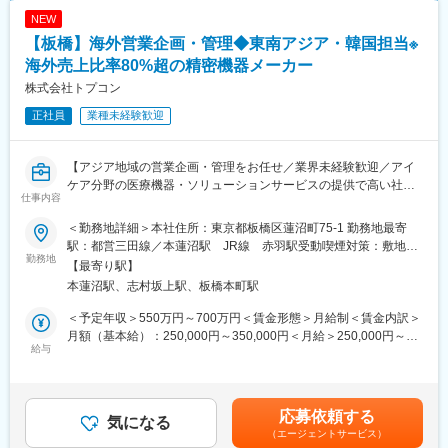
NEW
【板橋】海外営業企画・管理◆東南アジア・韓国担当※
海外売上比率80%超の精密機器メーカー
株式会社トプコン
正社員
業種未経験歓迎
【アジア地域の営業企画・管理をお任せ／業界未経験歓迎／アイ
ケア分野の医療機器・ソリューションサービスの提供で高い社会
仕事内容
貢献性】
■募集背景
＜勤務地詳細＞本社住所：東京都板橋区蓮沼町75-1 勤務地最寄
営業管理課は、アイケア事業の更なる成長のため2023年4月に新
駅：都営三田線／本蓮沼駅 JR線 赤羽駅受動喫煙対策：敷地内
設され、海外パートナーとの協業、地域プロジェクトの企画・実
勤務地
全面禁煙変更の範囲：会社の定める事業所（リモートワーク含
【最寄り駅】
行、販売会社向けの事業推進支援、業績予実マネジメント等を行
む）
本蓮沼駅、志村坂上駅、板橋本町駅
っています。グローバル組織の一員として、熱意をもって業務に
取り組める方を募集します。
＜予定年収＞550万円～700万円＜賃金形態＞月給制＜賃金内訳＞
当社ではアイケアビジネスにおいて、眼疾病スクリーニング検査
月額（基本給）：250,000円～350,000円＜月給＞250,000円～
によって、眼病のみならず成人病の発見も可能であるため、エッ
給与
350,000円＜昇給有無＞有＜残業手当＞有＜給与補足＞※給与詳細
センシャルビジネスの一つとしてさらなる成長が期待されてお
は経験・能力・前職給与等を踏まえて決定※年収には各種手当を含
り、眼疾病検査・診断用機器、治療機器に加えて、ソリューショ
みます■昇給：年1回（資格／役割に応じてその都度決定）■賞
ンサービスの研究、開発、販売に注力しています。
与：年2回（7月・12月※2025年度実績4.61か月）賃金はあくまで
応募依頼する
気になる
も目安の金額であり、選考を通じて上下する可能性があります。
（エージェントサービス）
■業務内容
月給(月額)は固定手当を含めた表記です。