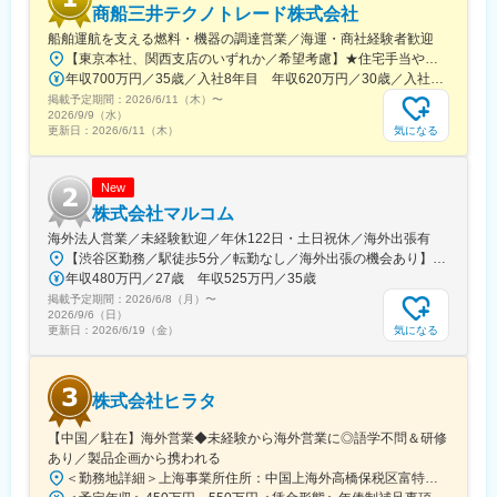
商船三井テクノトレード株式会社
船舶運航を支える燃料・機器の調達営業／海運・商社経験者歓迎
【東京本社、関西支店のいずれか／希望考慮】★住宅手当や社宅もあり（規定あり）■本社■東京都千代田区神田錦町2-2-1 KANDA SQUARE 18F ※受動喫煙対策：屋内原則禁煙（一部喫煙所あり）＜アクセス＞・都営新宿線「小川町駅」B7出口より徒歩3分・東京メトロ千代田線「新御茶ノ水駅」B7出口より徒歩3分・東京メトロ丸の内線「淡路町駅」B7出口より徒歩3分■関西支店■兵庫県神戸市中央区三宮町1-4-8 メットライフ神戸三宮ビル 9F※受動喫煙対策：屋内原則禁煙（一部喫煙所あり）＜アクセス＞・JR東海道本線「三ノ宮駅」より徒歩5分・阪急電鉄神戸線「神戸三宮駅」より徒歩5分・神戸新交通「三宮駅」より徒歩5分※配属拠点はご希望に応じて相談いたします。
年収700万円／35歳／入社8年目 年収620万円／30歳／入社3年目
掲載予定期間：
2026/6/11（木）
〜
2026/9/9（水）
気になる
更新日：
2026/6/11（木）
New
株式会社マルコム
海外法人営業／未経験歓迎／年休122日・土日祝休／海外出張有
【渋谷区勤務／駅徒歩5分／転勤なし／海外出張の機会あり】■営業分室：東京都渋谷区本町4-12-7＜アクセス＞都営大江戸線／西新宿五丁目駅より徒歩5分京王電鉄京王線／初台駅より徒歩14分※受動喫煙対策：屋内全面禁煙＝＝海外出張のチャンスも＝＝中国・韓国、タイ・ベトナム、ヨーロッパ、アメリカなど、世界各地への出張機会があります。各地の代理店やお客さま先を訪問するため、グローバルな環境で経験を積めます。
年収480万円／27歳 年収525万円／35歳
掲載予定期間：
2026/6/8（月）
〜
2026/9/6（日）
気になる
更新日：
2026/6/19（金）
株式会社ヒラタ
【中国／駐在】海外営業◆未経験から海外営業に◎語学不問＆研修
あり／製品企画から携われる
＜勤務地詳細＞上海事業所住所：中国上海外高橋保税区富特北路221号3F 受動喫煙対策：敷地内喫煙可能場所あり変更の範囲：会社の定める事業所