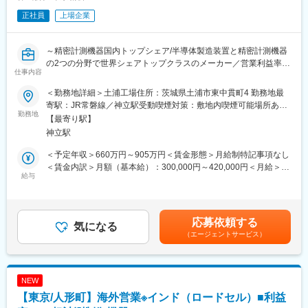
構成されており、30代～60代までのメンバーが所属しています。
正社員
上場企業
■教育体制
ご入社後は半年～1年程度OJTを実施する想定です。工場が併設さ
れているため、取り扱う製品を身近で見ることができ業界未経験
～精密計測機器国内トップシェア/半導体製造装置と精密計測機器
の方であっても担当製品のキャッチアップをいただける環境で
の2つの分野で世界シェアトップクラスのメーカー／営業利益率
仕事内容
す。ご希望に応じて工場研修も実施予定です。
15%以上の高収益企業/英語力を活かして海外営業にチャレンジし
たい方歓迎～
＜勤務地詳細＞土浦工場住所：茨城県土浦市東中貫町4 勤務地最
■当社について
寄駅：JR常磐線／神立駅受動喫煙対策：敷地内喫煙可能場所あり
株式会社ソニックは超音波計測機器メーカーです。2003年設立以
■業務概要：
勤務地
変更の範囲：会社の定める事業所（リモートワーク含む）
【最寄り駅】
来、超音波技術を活用した気象・海象観測機器、漁業用ソナー、
海外現地法人、及び、各国代理店向けへ、当社計測機器の提案を
神立駅
魚群探知機、流量計などを開発・製造しています。製品は防災や
お任せ致します。
港湾の波浪観測（ナウファス）、気象庁のアメダス、漁業支援な
＜予定年収＞660万円～905万円＜賃金形態＞月給制特記事項なし
ど幅広く利用され、環境保全や水産資源管理に貢献しています。
■業務詳細：
＜賃金内訳＞月額（基本給）：300,000円～420,000円＜月給＞
ISO9001認証を取得し、国内外で高精度な計測ソリューションを
当社主力製品である計測機器(三次元座標測定機、表面粗さ・輪郭
給与
300,000円～420,000円＜昇給有無＞有＜残業手当＞有＜給与補足
提供する技術企業です。
形状測定機、真円度・円筒形状測定機、研削盤・旋盤用・マシニ
＞※上記年収は賞与、想定月間残業時間30時間分の手当を含む金
ングセンタ用など)を、海外現地法人、及び、各国代理店向けに提
額です。※提示水準は能力・経験に応じて増減する場合がありま
■生産している製品について（単価数万円～数百万円）
案する海外営業をお任せ致します。また、海外現地法人セールス
す。・給与改定年1回・賞与年2回賃金はあくまでも目安の金額で
応募依頼する
水産機器：超音波技術による高性能のソナーや魚群探知機
の販売支援もご担当頂きます。
気になる
あり、選考を通じて上下する可能性があります。月給(月額)は固定
（エージェントサービス）
工業用流量計：空気・ガス流量管理をし、製造業の省エネ、省力
手当を含めた表記です。
化に貢献
欧州、北米、メキシコ、ブラジル、中国、台湾、韓国、タイ、イ
気象機器：環境・防災用自動気象観測、交通機関の安全管理用の
ンド、インドネシア、マレーシア、シンガポール、フィリピン
風速計
等、幅広い地域にて当社製品が導入されておりますが、担当頂く
NEW
海象機器：海象観測のため、波高・流速・潮位・風速・気圧の計
エリアについては候補者のご経験や適性を鑑み、協議の上、決定
【東京/人形町】海外営業※インド（ロードセル）■利益
測が可能
したいと考えております。