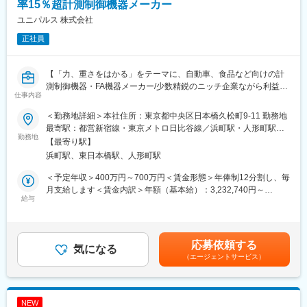
率15％超計測制御機器メーカー
■働き方：
ユニパルス 株式会社
残業時間は30時間/月程度です。海外出張については年に4~5回程
正社員
度、1回あたり5日程度を想定しております。その他は国内で海外
と打合せ等を行って頂きます。
【「力、重さをはかる」をテーマに、自動車、食品など向けの計
■配属先：
測制御機器・FA機器メーカー/少数精鋭のニッチ企業ながら利益率
配属先は全部で10名程度の組織となり、20代～50代まで幅広い世
仕事内容
15％超を誇ります】
代が活躍しております。
＜勤務地詳細＞本社住所：東京都中央区日本橋久松町9-11 勤務地
■会社概要：
■やりがい：
最寄駅：都営新宿線・東京メトロ日比谷線／浜町駅・人形町駅受
ロードセルという力、重さをはかるセンサを開発、販売していま
勤務地
近年では、世の中の電動化や自動化の流れや製品品質の要求度の
動喫煙対策：屋内全面禁煙変更の範囲：会社の定める事業所
【最寄り駅】
す。
高まり、新たな計測技術のニーズなど、計測器に期待される役割
浜町駅、東日本橋駅、人形町駅
国際営業部では、日本以外の海外顧客に対して拡販・サービスを
が増えており、最先端の技術に携わりながら、顧客の課題解決に
展開します。
繋げることが可能です。
＜予定年収＞400万円～700万円＜賃金形態＞年俸制12分割し、毎
今回入社いただく方には、インドをはじめとした諸外国の企業様
月支給します＜賃金内訳＞年額（基本給）：3,232,740円～
や現地法人企業様に向けて提案や折衝をお任せいただく予定で
給与
■当社について：
5,657,280円固定残業手当/月：63,900円～111,892円（固定残業
す。
「計測で未来を測り、半導体で未来を創る」というパーパスを掲
時間30時間0分/月）超過した時間外労働の残業手当は追加支給＜
オンラインでの商談中心で、２～3ヵ月に1度1週間単位でインド
げ、半導体製造装置部門と精密測定機器部門という2つの事業領域
月額＞333,295円～583,332円（12分割）（一律手当を含む）＜昇
に出張がございますが勤務地は東京本社です。
により、安定した収益を実現すると共に、両事業間のシナジーを
給有無＞有＜残業手当＞有＜給与補足＞※給与詳細は、前職給与を
応募依頼する
気になる
高め、計測技術を持つ唯一の半導体製造装置メーカーとして、国
考慮の上、決定します。■昇給：年1回■決算賞与：年俸の他、業
（エージェントサービス）
■採用背景：
内外で高いシェアを誇ります。精密計測機器国内トップクラス／
績・個人の会社への寄与度により別途2回支給有り（2011年より
近年開発した新製品の反応が良く、古くからの4000社のお取引先
半導体ウェハテスト装置世界トップシェアとなります。
連続支給実績有り）賃金はあくまでも目安の金額であり、選考を
に加え、新たな業界の顧客層が広がっていること、展示会の回数
真円度・円筒形状測定機はシリンダなどを測定するもので、世界
通じて上下する可能性があります。月給(月額)は固定手当を含めた
が増加していることなど、国内国外と新たな顧客対応が必要なた
トップクラス性能を実現。測定時間についても従来の半分以下と
表記です。
NEW