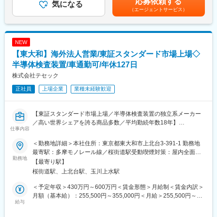
応募依頼する
・その他、レポーティングマネージャーから指示された業務
気になる
当社では、フレックスタイムや短時間勤務制度、時間単位の有給
（エージェントサービス）
休暇取得が可能な制度を導入し、育児・介護との両立を支援して
■当社の魅力：
います。出産や育児に関する休暇制度や在宅勤務のインフラも整
・スペースデブリ観測衛星を世界で初めて打ち上げる計画をして
備しており、社員の生活と仕事のバランスを重視した働き方をサ
いる宇宙ベンチャー企業です。宇宙ビジネスは、2019年40兆円程
ポートしています。
NEW
度だったものが2040年には120兆円まで拡大する見通しがあり、
【東大和】海外法人営業/東証スタンダード市場上場◇
今後の成長産業と言えます。
変更の範囲：会社の定める業務
・スペースデブリは、人工衛星の軌道にはいり、人工衛星を破壊
半導体検査装置/車通勤可/年休127日
する恐れのある非常に厄介なものです。当社はその問題に着目
株式会社テセック
し、多くの投資家の出資やJAXA技術プロジェクトを通じ、宇宙事
正社員
上場企業
業種未経験歓迎
業を展開しています。
変更の範囲：会社の定める業務
【東証スタンダード市場上場／半導体検査装置の独立系メーカー
／高い世界シェアを誇る商品多数／平均勤続年数18年】
仕事内容
■当社について：
＜勤務地詳細＞本社住所：東京都東大和市上北台3-391-1 勤務地
当社は半導体検査装置の開発・製造・販売・サービスすべて自社
最寄駅：多摩モノレール線／桜街道駅受動喫煙対策：屋内全面禁
で行う独立系メーカーです。その中でも、テスタやハンドラとい
勤務地
煙変更の範囲：無
【最寄り駅】
った最終段階の検査装置に特化し、この分野での専門的な技術力
桜街道駅、上北台駅、玉川上水駅
とシェアを保有しています。今後、通信や自動車産業においてま
すますの半導体需要が高まる中、同社の製品が期待されていま
＜予定年収＞430万円～600万円＜賃金形態＞月給制＜賃金内訳＞
す。
月額（基本給）：255,500円～355,000円＜月給＞255,500円～
給与
355,000円＜昇給有無＞有＜残業手当＞有＜給与補足＞・外勤手
■業務内容：
当あり ３０，０００&#12316;４５，０００円賃金はあくまでも