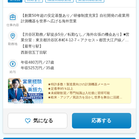
【創業50年超の安定基盤あり／研修制度充実】自社開発の産業用
計測機器を世界へ広げる海外営業
仕事内容
【渋谷区勤務／駅徒歩5分／転勤なし／海外出張の機会あり】■営
業分室：東京都渋谷区本町4-12-7＜アクセス＞都営大江戸線／西
勤務地
新宿五丁目駅より徒歩5分京王電鉄京王線／初台駅より徒歩14分※
【最寄り駅】
受動喫煙対策：屋内全面禁煙＝＝海外出張のチャンスも＝＝中
西新宿五丁目駅
国・韓国、タイ・ベトナム、ヨーロッパ、アメリカなど、世界各
地への出張機会があります。各地の代理店やお客さま先を訪問す
年収480万円／27歳
るため、グローバルな環境で経験を積めます。
年収525万円／35歳
給与
★特許多数！製造業向けの計測機器メーカー
★定着率95％以上
★未経験歓迎／専門知識は入社後に習得可能
★欧米・アジア／英語力を活かし世界を舞台に活躍
創業53年「センサーの自社開発」を強みに、独創的な計
測機器を生み出してきた開発型メーカーです。
気になる
応募する