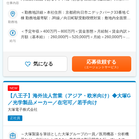
曜日はノー残業デーとなっており、メリハリのある環境で就業し
仕事内容
業をご担当いただきます。
て頂くことができます。また住居手当や家族手当等各種手当も充
■担当商材について
実しています。
＜勤務地詳細＞本社住所：京都府向日市ニデックパーク33番地 C
◇同社が古くから保有するKYORIブランドの小型精密プレス機
棟 勤務地最寄駅：JR線／向日町駅受動喫煙対策：敷地内全面禁煙
は、その名の通り小型・高速・精密でプレス小物精密部品（主に
勤務地
■当社の特徴：
変更の範囲：会社の定める事業所
電子部品）を大量生産できます。
電子天秤のシェアは国内トップ、家庭用血圧計の生産台数は国内2
＜予定年収＞400万円～800万円＜賃金形態＞月給制＜賃金内訳＞
◇米国のMINSTERブランドのプレス機は、清涼飲料水やビール等
位、世界市場でも売上高トップクラスの優良企業です。それぞれ
月額（基本給）：260,000円～520,000円＜月給＞260,000円～
のスチール缶・アルミ缶などを作る際に用いられます。金属をコ
の分野において市場占有率の高い製品を有しており、国内にとど
給与
520,000円＜昇給有無＞有＜残業手当＞有＜給与補足＞■賞与：年
ップ状に加工する製缶メーカーが主要なお客様で、製缶分野で
まらずグローバルな視点で事業展開をしています。
2回（7・12月）■昇給：年1回（4月）賃金はあくまでも目安の金
MINSTERブランドのプレス機は世界90%のシェアを誇っていま
額であり、選考を通じて上下する可能性があります。月給(月額)は
す。
変更の範囲：会社の定める業務
固定手当を含めた表記です。
◇欧州のARISAブランドのプレス機は、地上3階建てほどにもなる
応募依頼する
気になる
巨大なプレス機をラインアップしており、大型プレス機領域（主
（エージェントサービス）
に自動車部品製造分野）ではビックスリーと呼ばれています。こ
のように、小型・高速・精密から超大型までのプレス機を提供で
きる総合プレス機メーカーは、世界で唯一、ニデックグループの
NEW
みです。
https://www.nidec.com/jp/nidec-
【八王子】海外法人営業（アジア・欧米向け）◆大塚G
drivetechnology/product/search/category/B103/M103/
／光学製品メーカー／在宅可／若手向け
■ニデックドライブテクノロジー株式会社について：
大塚電子株式会社
同社は1952年、国内初めての「無断変速機」メーカーとして設立
されて以来、減速機およびプレス機器において世界トップレベル
正社員
の技術を確立しています。小型サーボモータ用減速機では国内シ
ェアNo.1を誇ります。
〇プレス機事業： M&Aも積極的に行い、世界最高速の小型精密
～大塚製薬を筆頭とした大塚グループの一員／医用機器・分析機
プレス機から超大型サーボプレス機に加え、 送り装置や搬送装