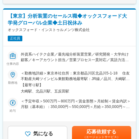
談の流れを覚えたら独り立ちとなります。
ライフサイエンス顕微鏡メーカー或いは販売店と協力して、顕微
鏡関連の分析装置やソフトウェアを販売する業務となります。お
■働き方
【東京】分析装置のセールス職◆オックスフォード大
もなエンドユーザーは、民間企業の研究開発部門・分析センタ
「残業20h程／完全週休2日（土日祝）／年休120日以上」と、ワ
学発グローバル企業◆土日祝休み
ー・品質管理部門、大学・官公庁の研究施設となり、新規顧客お
ークライフバランスを保った働き方を実現できます。
よび既存顧客へ自社製品の PR を行います。担当エリアは東日本
オックスフォード・インストゥルメンツ株式会社
加えて転勤もなく、住宅手当や家族手当といった各種福利厚生も
もしくは西日本地域となり訪問営業だけではなくセミナーの企画
充実しているため、長期就労が可能な環境です。
正社員
から実施、展示会や学会への参加など日本全国におけるプロモー
ション活動にも従事していただく予定です。そのため月に数回以
■採用形態に関して
上の国内出張があります。
当社は業界未経験者の採用実績が多く、入社後教育や環境に慣れ
外資系ハイテク企業／最先端分析装置営業／研究開発・大学向け
当事業部の開発および製造拠点は英国（製品に依っては米国、ド
ていただく独自の試用期間として契約社員での入社となっていま
顧客／キーアカウント担当／営業プロセス一貫対応／英語力活用
イツ、スイス）のため納期管理など英語（主にメール）でのコミ
仕事内容
す。正社員への昇格に試験等は無く、登用率は100％です。
／フルフレックス環境／技術知識を活かす営業
ュニケーションが求められ、本部から送られてくる製品仕様など
＜勤務地詳細＞東京本社住所：東京都品川区北品川5-1-18 住友
の書類を読む英語力も必要となります。
変更の範囲：会社の定める業務
■担当業務：
不動産大崎ツインビル東館勤務地最寄駅：JR線／品川、大崎駅受
・イメージングアンドアナリシス事業本部製品（原子間力顕微
勤務地
動喫煙対策：敷地内全面禁煙変更の範囲：会社の定める事業所
■所属部門： イメージングアンドアナリシス事業本部
【最寄り駅】
鏡、ラマンイメージング顕微鏡、ナノインデンター等）の営業活
（リモートワーク含む）
大崎駅、北品川駅、五反田駅
動。
■当社について：
・担当製品のキーアカウント別或いは地域テリトリ別営業。
＜予定年収＞500万円～800万円＜賃金形態＞月給制＜賃金内訳＞
オックスフォード・インストゥルメンツは、産業用・研究用の高
・販売店の管理と案件マネジメント。
月額（基本給）：350,000円～550,000円＜月給＞350,000円～
度な技術ソリューションを開発・製造し、グローバルに販売やサ
・担当テリトリにおける見込み顧客の開拓・関係構築、既存顧客
給与
550,000円＜昇給有無＞有＜残業手当＞有＜給与補足＞昇給：年1
ポートを展開しています。その歴史は、英国のオックスフォード
との関係維持および発展。商談の創出から技術検討・交渉・受
回（実績：毎年7月）賞与：年1回（実績：毎年7月）※賞与：業績
大学から独立し創業を果たした 1959 年
注・納入に至るすべてのセールスプロセスの責任を持つ。
（会社・個人）に応じて支給 （OnTarget の場合、基本年収の
にまで遡り、以来長年にわたり、「イノベーション」は当社の成
・既存顧客での課題の解決における、担当営業業務。
20%)賃金はあくまでも目安の金額であり、選考を通じて上下する
長と成功の原動力となっています。次世代半導体・次世代通信・
応募依頼する
・CRM システム或いは営業引き合い管理表への営業最新状況の入
気になる
可能性があります。月給(月額)は固定手当を含めた表記です。
高機能材料・ヘルスケア・ライフサイエンス・量子技術・宇宙科
（エージェントサービス）
力。