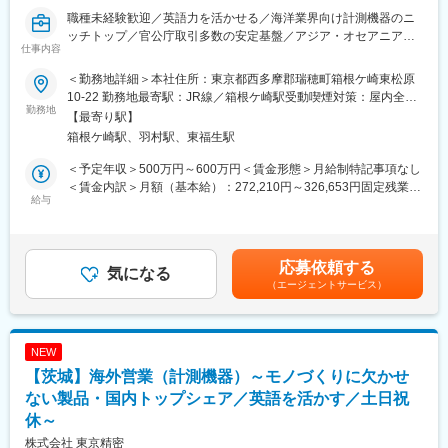
顧客と深く関わりながら仕事をすることができます。
職種未経験歓迎／英語力を活かせる／海洋業界向け計測機器のニ
ッチトップ／官公庁取引多数の安定基盤／アジア・オセアニア・
■取扱製品：
仕事内容
ヨーロッパへの出張有
医用機器・分析機器・分光計測機器
＜勤務地詳細＞本社住所：東京都西多摩郡瑞穂町箱根ケ崎東松原
■募集背景
■評価体制：
10-22 勤務地最寄駅：JR線／箱根ケ崎駅受動喫煙対策：屋内全面
事業戦略に基づき今後海外展開を推進するための人員強化を背景
勤務地
2022年に人事制度変更。社員の等級や評価項目が細分化され社員
禁煙
【最寄り駅】
とした採用となります。
個々の技術・経験・適性に基づいたより明確な評価になり、チャ
箱根ケ崎駅、羽村駅、東福生駅
レンジした人が正当に評価される体制となりました。
■業務内容
＜予定年収＞500万円～600万円＜賃金形態＞月給制特記事項なし
ソナーや魚群探知機など漁労機器の海外顧客向け営業をお任せい
■当社について：
＜賃金内訳＞月額（基本給）：272,210円～326,653円固定残業手
たします。ご入社後すぐは扱う漁労機器の知識を習得しながら、
給与
医療機器/分析機器/計測機器の事業柱があり顧客は医療業界や研究
当/月：67,926円～81,511円（固定残業時間30時間0分/月）超過し
部内メンバーと顧客訪問していただきます。業務に慣れていただ
機関がメインで業績安定。常に未来を見据えた製品を開発。今後
た時間外労働の残業手当は追加支給＜月給＞340,136円～408,164
いた後は、お客様の課題のヒアリング、最適な機器の提案等をし
も新製品を開発予定です。
円（一律手当を含む）＜昇給有無＞有＜残業手当＞有＜給与補足
ていただき、見積書作成から契約手続まで一気通貫して担当して
＞■賞与：年2回（6月、12月）支給2.7ヶ月分／年※年収はご経験
応募依頼する
いただきます。外部との窓口だけではなく、社内の製造部門・メ
気になる
変更の範囲：会社の定める業務
により前後します。賃金はあくまでも目安の金額であり、選考を
（エージェントサービス）
ンテナンス部門とも連携を取りながら業務を進めていただく想定
通じて上下する可能性があります。月給(月額)は固定手当を含めた
です。
表記です。
※海外出張：毎月2週間程度は海外出張となります。（最長でも3
週間程度(休日の移動・現地対応含)※休日稼働については振休・代
NEW
休を取得していただきます。）出張先はアジア・ヨーロッパ・オ
【茨城】海外営業（計測機器）～モノづくりに欠かせ
セアニアなどとなります。
ない製品・国内トップシェア／英語を活かす／土日祝
■組織構成
休～
営業部は20名で構成されています。所属する水産機器部は8名で
株式会社 東京精密