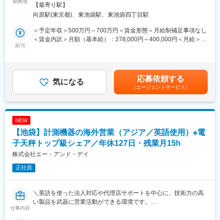
現地法人や代理店を通じた担当製品の海外営業、販売計画やマー
勤務地
将来的には、グローバルな視点でビジネスを展開するリーダーと
囲：会社の定める事業所
【最寄り駅】
ケティングプランの策定、売上管理・受注出荷管理・製品仕様や
なることを目指せます。
向原駅(東京都)、東池袋駅、東池袋四丁目駅
トラブル対応、現地法人の経営管理業務等を行っていただきま
す。
■組織体制：
＜予定年収＞500万円～700万円＜賃金形態＞月給制補足事項なし
海外事業開発グループは全体で10名。
＜賃金内訳＞月額（基本給）：278,000円～400,000円＜月給＞
■業務内容：
給与
北米・欧州・中東アフリカを地域別に担当するチームと商品戦略
278,000円～400,000円＜昇給有無＞有＜残業手当＞有＜給与補足
海外現地法人、代理店の営業活動をサポート。現地拠点と協力し
を担当するチームに分かれています。
＞■昇給：年1回 ■賞与：年2回【年収モデル例】840万円／37
て製品販売 等を行っていただきます。
配属はスキル・経験により柔軟に決定します。
歳 入社15年（月給42万円＋住宅手当＋時間外手当＋賞与）720
万円／32歳 入社10年（月給36万円＋住宅手当＋時間外手当＋賞
応募依頼する
・ 海外現地法人、代理店のサポート業務（販売計画の立案、遂行
気になる
■当社について：
与）610万円／27歳 入社5年（月給31万円＋住宅手当＋時間外手
（エージェントサービス）
及び販売状況の管理、引合い案件対応、技術的な問い合わせへの
富士フイルムビジネスイノベーションは「ビジネスの未来を創
当＋賞与）賃金はあくまでも目安の金額であり、選考を通じて上
対応、製品トレーニング実施等、納期管理・出荷アレンジ）
る」ことをビジョンに、2030年までにAI・クラウド技術を活用し
下する可能性があります。月給(月額)は固定手当を含めた表記で
・海外代理店開拓及びエンドユーザへの売り込み業務
た業務支援ソリューションの提供を強化。最新の開発では、文書
す。
・国内外の展示会サポート業務（説明業務）
管理AIや遠隔業務支援ツールが注目を集め、製品満足度は92％以
NEW
・競合他社の分析に基づいた新製品の価格設定
上。国内外での導入が進み、ユーザーからは「業務効率が劇的に
【池袋】計測機器の海外営業（アジア／英語使用）※電
※担当する海外現地法人はアジア地区を想定しております。
向上した」との声も。挑戦を楽しみ、未来を共に創る仲間を募集
※出張について：通常時では年2-3回程度（海外顧客訪問・打合
子天秤トップ級シェア／年休127日・残業月15h
中です。
せ・海外市場調査・海外展示会サポート等）発生致します。
株式会社エー・アンド・デイ
正社員
■担当する製品について
同社で開発製造している医療機器になります。
＼英語を使った法人対応や代理店サポートを中心に、技術力の高
■研修体制について
い製品を武器に営業活動ができる環境です。
入社後の全体研修の後、現場配属となります。基本は先輩社員と
仕事内容
平均残業15H・年休127日と働きやすさも両立できます／
のOJT研修がメインで貿易事務などの簡単な事務作業から徐々に