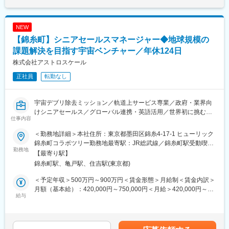
下記は営業管理課で担当する業務の一覧となりますが、入社後は
これまでのご経験をもとに、お任せする業務内容を判断します。
・成長重点地域の事業管理、地域改革プロジェクトの企画・実行
NEW
※担当地域は東南アジアまたは韓国となる予定です。入社後に希望
【錦糸町】シニアセールスマネージャー◆地球規模の
や適正を考慮の上、決定致します。
・海外パートナー企業とのプロジェクトの企画・実行
課題解決を目指す宇宙ベンチャー／年休124日
・担当地域へ向けた営業オペレーション・サポート業務
株式会社アストロスケール
・販売会社向けのSCM業務
正社員
転勤なし
・担当地域の予算策定、予実管理、価格管理など営業戦略に関わ
る業務全般
宇宙デブリ除去ミッション／軌道上サービス専業／政府・業界向
販売会社とのオンライン会議、海外出張ベースでの支援・遂行も
けシニアセールス／グローバル連携・英語活用／世界初に挑む宇
行います。
仕事内容
宙ベンチャー／事業開発×提案力
出張については個々人の業務スタイルや担当エリアにより異なり
ますが、多い方で月に１度程度となっています。必要に応じてご
＜勤務地詳細＞本社住所：東京都墨田区錦糸4-17-1 ヒューリック
■業務内容：
自身で企画・計画をしていただくことが可能なため、裁量をもっ
錦糸町コラボツリー勤務地最寄駅：JR総武線／錦糸町駅受動喫煙
・日本政府およびその他すべてのターゲット顧客との契約および
勤務地
て業務に臨んでいただくことができます。
対策：屋内全面禁煙変更の範囲：会社の定める事業所
【最寄り駅】
連携の機会の創出、（見込み）顧客および軌道上サービス等に係
錦糸町駅、亀戸駅、住吉駅(東京都)
る契約の受注を獲得する活動をリードする。
■組織構成
・日本政府、業界顧客、パートナーとの協力のためのコミュニケ
営業管理課には計9名所属しております。
＜予定年収＞500万円～900万円＜賃金形態＞月給制＜賃金内訳＞
ーション戦略の立案、開発、計画を行う。
アイケア事業の更なる成長のため2023年4月に新設された部署と
月額（基本給）：420,000円～750,000円＜月給＞420,000円～
・ビジネスリード、顧客、パートナーとのエンゲージメントや調
給与
なっており、20～40代の方が中心に在籍しています。
750,000円＜昇給有無＞有＜残業手当＞有＜給与補足＞ご本人の
整を含む営業活動を積極的に実行する。
現収、スキルおよび経験に基づき決定いたします。賃金はあくま
・事業のセールスポイントを伝え、競争力のある提案書を作成す
■働き方について
でも目安の金額であり、選考を通じて上下する可能性がありま
る。
リモート勤務は試用期間経過後に週１日の使用が可能です。
す。月給(月額)は固定手当を含めた表記です。