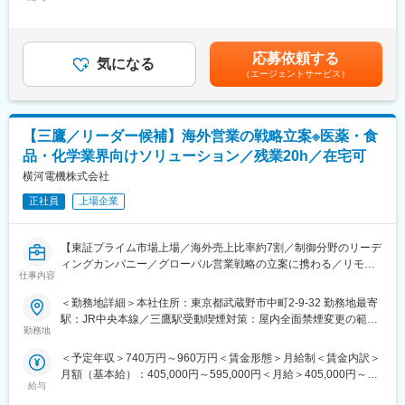
338,100円＜昇給有無＞有＜残業手当＞有＜給与補足＞■想定年収
及ぼすピンホール・シール不良等の有無を自動にて検査する装
また、安定した日本国内の売上を基盤としつつ、より市場成長率
は残業手当20H,世帯主手当含■昇給年1回／賞与年2回 ※賞与支給
置。
が高い海外マーケットへの拡販にも注力しています。海外売上高
実績：2023年6.3ヶ月、2024年6.3ヶ月、2025年6.6カ月【新卒入
は既にこの10年間で約2.5倍に伸びており、今後も欧州、北米、ア
社の社員の給与例】【給与例】入社5年目 520万円 入社15年目
■企業魅力：
応募依頼する
ジア、中南米などで製薬メーカーを中心に着実に売り上げを伸ば
気になる
800万円※新卒入社の社員の給与例（残業代含まず）賃金はあくま
ニッカ電測は生活の安全性を追求する検査機器の総合メーカーで
（エージェントサービス）
していくことが予想されます。
でも目安の金額であり、選考を通じて上下する可能性がありま
す。同社は1955年に電測工業株式会社として創業され、以来67年
す。月給(月額)は固定手当を含めた表記です。
間にわたり検査機器の製造販売を行ってきました。平均勤続年数
■業務内容：
15年、平均年齢41歳と幅広い年齢層が活躍しております。最年長
海外代理店・販売パートナーの管理／育成、担当国の売上最大化
社員は76歳と、長く就業されたい方にお勧めです。
【三鷹／リーダー候補】海外営業の戦略立案※医薬・食
既存顧客（海外）への提案、価格・納期調整、受注～出荷までの
品・化学業界向けソリューション／残業20h／在宅可
社内調整
変更の範囲：会社の定める業務
展示会・セミナー等の企画運営（海外含む）、販促施策の立案
横河電機株式会社
担当エリアの代理店マネジメント（販売計画、案件レビュー）
正社員
上場企業
新規代理店／重点顧客の開拓
主なユーザーである製薬会社、食品分析会社、環境分析会社、水
質分析機関、研究所、大学などをターゲットとして、各国の販売
【東証プライム市場上場／海外売上比率約7割／制御分野のリーデ
店と協力して製品のPR活動やサポートを行います。
ィングカンパニー／グローバル営業戦略の立案に携わる／リモー
取扱製品：クロマトグラフィーを中心としたカラム等化学系消耗
仕事内容
トワーク・フレックスの働きやすさ】
品および装置
＜勤務地詳細＞本社住所：東京都武蔵野市中町2-9-32 勤務地最寄
■業務概要：
駅：JR中央本線／三鷹駅受動喫煙対策：屋内全面禁煙変更の範
■所属組織の構成や特徴：
医薬・バイオ・食品・素材化学業界を対象としたライフ事業本部
勤務地
囲：会社の定める事業所（リモートワーク含む）
海外部は12名、営業Gは5名。年齢は50代2名、40代3名、30代6
の生産系ビジネスのさらなるスケールに向け、データドリブンな
名、20代1名です。中途も多く馴染みやすい環境です。部署内で
＜予定年収＞740万円～960万円＜賃金形態＞月給制＜賃金内訳＞
営業改革の推進・主導をお任せ致します。
協力し合って進める環境です。
月額（基本給）：405,000円～595,000円＜月給＞405,000円～
給与
595,000円＜昇給有無＞有＜残業手当＞有＜給与補足＞※上記年収
■業務詳細：
■特徴・魅力