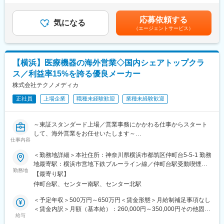
・顧客ニーズに合わせた商品提案
成長するバイオ医薬、再生医療分野など、新しい領域での製品、
月）■賞与：年2回（5月、11月）※業績による賃金はあくまでも目
・顧客、代理店との打ち合わせによる技術的な仕様の提案
ソリューションのラインナップ拡充を図っており、海外の販売力
安の金額であり、選考を通じて上下する可能性があります。月給
応募依頼する
※メールやチャット・オンライン会議にて英語を使用します。
強化、ビジネス拡大を推進頂けます。各業界の大手トップ企業へ
気になる
(月額)は固定手当を含めた表記です。
（エージェントサービス）
の提案経験も積むことが出来、グローバルに活躍いただける環境
■出張について
です。
頻度：年3～6回程度の海外出張
エリア：全世界
■当社について：
【横浜】医療機器の海外営業◇国内シェアトップクラ
※志向性やご経験に応じてエリアをお任せいたします。
当社は制御分野におけるグローバルカンパニーで関係会社が国内
ス／利益率15%を誇る優良メーカー
13社、海外115社あり、国内シェア・世界シェア共にトップクラ
■同社の製品のご紹介(一部)：
株式会社テクノメディカ
スを誇ります。取引企業数は1万社以上を超え、各業界のメーカー
金属検出機、重量選別機、ピンホール検査装置、マグネット式除
や地方自治体、公共団体など幅広い分野で取引があり、モノづく
正社員
上場企業
職種未経験歓迎
業種未経験歓迎
鉄装置、セキュリティ機器等
りやインフラを支えております。
※ゲート式金属探知器：凶器・危険物の探知に・ボディーチェック
に使用。
変更の範囲：会社の定める業務
～東証スタンダード上場／営業事務にかかわる仕事からスタート
※金属検出機：食品や工業製品に混入した金属異物を検出。
して、海外営業をお任せいたします～
※ピンホール検査機：密閉された食品・薬品等の品質維持に影響を
仕事内容
及ぼすピンホール・シール不良等の有無を自動にて検査する装
■業務内容：
＜勤務地詳細＞本社住所：神奈川県横浜市都筑区仲町台5-5-1 勤務
置。
・海外販売店との窓口業務（主に受注業務）
地最寄駅：横浜市営地下鉄ブルーライン線／仲町台駅受動喫煙対
・社内調整業務（主に納期調整）
勤務地
策：屋内全面禁煙
■企業魅力：
【最寄り駅】
・簡単な貿易実務
ニッカ電測株式会社は、生活の安全性を追求する検査機器の総合
仲町台駅、センター南駅、センター北駅
※上記になれてから、営業担当としてエリアをお任せいたします。
メーカーです。1955年に電測工業株式会社として創業し、以来70
（病院への提案、販売店との商談、契約交渉、販売収益計画立案
＜予定年収＞500万円～650万円＜賃金形態＞月給制補足事項なし
年以上にわたり、金属検出機や重量選別機、ピンホール検査装置
と実行）
＜賃金内訳＞月額（基本給）：260,000円～350,000円その他固定
などの検査機器の製造・販売を手掛けています。長年培ってきた
給与
手当/月：40,000円固定残業手当/月：40,000円～45,000円（固定
技術力と豊富な実績を強みに、食品や医薬品をはじめとするさま
■組織構成：