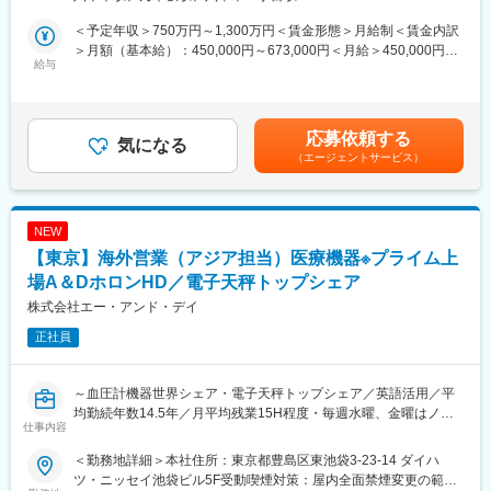
■教育体制：
いただきます。
入社後1か月～3か月は営業部長や先輩社員に同行しながら、知識
市場規模が拡大中の中東・南アフリカ、英国、欧州大陸市場に続
＜予定年収＞750万円～1,300万円＜賃金形態＞月給制＜賃金内訳
や経験を身に付けていただきます。その後もわからないことは先
き、米国での事業参入・拡大を目指します。
＞月額（基本給）：450,000円～673,000円＜月給＞450,000円～
輩社員よりフォローを受けつつ独り立ちしていただきます。
給与
673,000円＜昇給有無＞有＜残業手当＞有＜給与補足＞※給与詳細
■職務詳細：
は当社規定により、経験・スキルなどを考慮し決定■昇給：年1回
■就業環境：
・北米/欧州/グローバルサウスエリアにおける市場調査と代理店選
（4月）■賞与：年2回（7月、12月）賃金はあくまでも目安の金額
年間休日120日、転勤なし。月平均残業20時間程度でワークライ
定・契約
であり、選考を通じて上下する可能性があります。月給(月額)は固
応募依頼する
フバランスを保てます。
・新たなディーラー網の構築支援、既存ディーラーとの関係強化
気になる
定手当を含めた表記です。
（エージェントサービス）
・代理店販売のマネジメント
■想定されるキャリアパス：
・各国ディーラーに対するガバナンスの仕組み整備
営業職として専門性を磨き、将来的にはリーダーやマネジメント
へのステップアップも可能。
■就業環境：
NEW
・週2日リモートワーク可能
【東京】海外営業（アジア担当）医療機器※プライム上
■企業の特徴/魅力：
・フレックスタイム制を導入しており、柔軟な働き方が可能
当社は工業用計測機器の 開発設計 → 製造 → 販売 → 現場対応 を
・残業時間は20～30時間、繁忙期でも35～45時間を想定
場A＆DホロンHD／電子天秤トップシェア
一貫して行う会社です。圧力計・流量計・微粒子計など、社会イ
株式会社エー・アンド・デイ
ンフラや産業を支える計測技術を扱います。自動車メーカー、イ
■職務の魅力：
正社員
ンフラ企業、研究機関、大学、公的機関 ほかいずれも “正確さ” が
海外で新しい市場を立ち上げる経験が積め、事業立上げが進めば
求められる領域で、長く信頼をいただいています。
自ら現地に赴任してビジネスをリードするチャンスがあります。
将来的に駐在となる可能性も高く、グローバルな視点でキャリア
～血圧計機器世界シェア・電子天秤トップシェア／英語活用／平
変更の範囲：会社の定める業務
を築けるポジションです。
均勤続年数14.5年／月平均残業15H程度・毎週水曜、金曜はノー
仕事内容
残業デーで就業環境～
■目指せるキャリア：
新しい市場開拓や複合機ビジネスの立ち上げに携わり、長期的な
＜勤務地詳細＞本社住所：東京都豊島区東池袋3-23-14 ダイハ
■業務概要
キャリア形成が期待できます。
ツ・ニッセイ池袋ビル5F受動喫煙対策：屋内全面禁煙変更の範