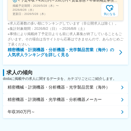
＜予定年収＞450万円～550万円＜賃金形態＞年俸制補足事項なし＜賃金内訳＞年額（基本給）：3,960,000円～5,400,000円＜月額＞330,000円～450,000円（12分割）＜昇給有無＞有＜残業手当＞有＜給与補足＞※給与詳細は、年齢・職歴を考慮し決定■年俸制（12分割）■賞与：年2回※業績・評価による、過去実績2ヶ月分■住宅は全額会社負担賃金はあくまでも目安の金額であり、選考を通じて上下する可能性があります。月給(月額)は固定手当を含めた表記です。
掲載予定期間：
2026/5/28（木）
〜
2026/8/26（水）
気になる
更新日：
2026/5/28（木）
※求人応募数の多い順にランキングしています（非公開求人は除く）。
※集計対象期間：2026/8/2（日）～2026/8/8（土）
※事情により掲載終了予定日よりも前に求人募集が終了していることもご
ざいます。その場合は当サイトから応募はできませんので、あらかじめご
了承ください。
精密機械・計測機器・分析機器・光学製品営業（海外）
の
人気求人ランキングを詳しく見る
求人の傾向
dodaに掲載中の求人に関するデータを、カテゴリごとにご紹介します。
精密機械・計測機器・分析機器・光学製品営業（海外）
精密機器・計測機器・光学機器・分析機器メーカー
年収350万円～