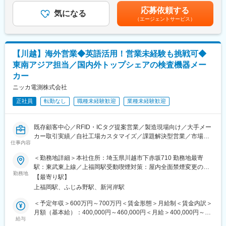
・顧客からの情報収集を通じたニーズの発見と把握
■賞与:実績に応じて(2023年度実績：4.4か月 2024年度実績：4.4
■働きやすい職場環境：
応募依頼する
・商品やサービスのプレゼン、見積書の作成
気になる
か月)※海外営業で時間帯が異なるため、深夜の電話応対などがあ
・リフレッシュ休暇・祝金あり（勤続10年毎）
（エージェントサービス）
・自社内の開発/製造部門への指示/依頼・為替を踏まえた販売価格
った際には申告頂き、その分の深夜残業に応じた残業代を支給い
・会員制リゾートホテル利用可能(国内20か所以上)
の交渉、決定
たします。賃金はあくまでも目安の金額であり、選考を通じて上
・団体総合傷害保険・団体長期障害所得補償保険
・販売契約の内容確認と締結
下する可能性があります。月給(月額)は固定手当を含めた表記で
・慶弔休暇・見舞金あり
・商品の輸出や貿易、船便/航空便の手配
す。
・再雇用制度：定年65歳/再雇用70歳。条件により75歳まで再延
【川越】海外営業◆英語活用！営業未経験も挑戦可◆
・顧客への納品、または納品の確認等
長可
東南アジア担当／国内外トップシェアの検査機器メー
※年に数回海外出張あります。
・時差勤務も選択可能（15分単位）
カー
・昼休憩は11：00～14：00の間で変更可能
■当社製品：
ニッカ電測株式会社
・マイクログラインダーについて：
変更の範囲：会社の定める業務
正社員
転勤なし
職種未経験歓迎
業種未経験歓迎
研削砥石を使用し、回転運動によって加工物の表面を研磨し、塗
装を剥がす、または、切断する機械です。歯科用、工業用、ネイ
ル用、ホビー用と様々な用途の製品を当社では、開発していま
既存顧客中心／RFID・ICタグ提案営業／製造現場向け／大手メー
す。
カー取引実績／自社工場カスタマイズ／課題解決型営業／市場拡
仕事内容
大分野／OJTで着実に成長／安定基盤
■組織構成：
4名(男性2名、女性2名)のメンバーで構成されています。入社後
＜勤務地詳細＞本社住所：埼玉県川越市下赤坂710 勤務地最寄
■業務内容：
は、先輩のアシスタント業務からスタートし、当社の業務の進め
駅：東武東上線／上福岡駅受動喫煙対策：屋内全面禁煙変更の範
グローバルに採用されている金属検出機の営業として下記業務を
勤務地
方に慣れていただきます。慣れた後、担当エリア、担当顧客を決
囲：会社の定める事業所
【最寄り駅】
お任せします。既存代理店向け営業が中心ですが、展示会参加や
めて、営業業務に従事していただきます。
上福岡駅、ふじみ野駅、新河岸駅
納入先訪問も一部ご担当いただく予定です。当社製品は検知精度
が高い一方で、故障が少なく長期的に使用いただけることから、
■魅力ポイント：
＜予定年収＞600万円～700万円＜賃金形態＞月給制＜賃金内訳＞
現地でのシェア獲得につながっております。
・市況及び競合情報の調査、報告、戦略立案いただき、利益拡大
月額（基本給）：400,000円～460,000円＜月給＞400,000円～
〈具体的には〉
給与
を目指していただきます。
460,000円＜昇給有無＞有＜残業手当＞有＜給与補足＞※給与詳細