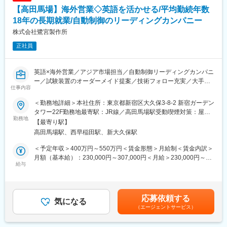
め増員を検討しております。
したほか、それぞれ別の測定機が必要だった内外径の直径測定と
【高田馬場】海外営業◇英語を活かせる/平均勤続年数
円筒間の平行度測定を一度で実現させ、業界から高い評価を頂い
■事業概要：
18年の長期就業/自動制御のリーディングカンパニー
ております。
付加価値の高い商品開発、販売していくことをテーマとして活動
株式会社鷺宮製作所
しています。
変更の範囲：会社の定める業務
正社員
「現地ではどんな商品に可能性があるのか、どんな宣伝が効果的
なのか？」
WEB戦略や展示会などのマーケティング要素を含めて営業活動が
英語×海外営業／アジア市場担当／自動制御リーディングカンパニ
できます。
ー／試験装置のオーダーメイド提案／技術フォロー充実／大手メ
現行はアジア中心に実績を積み重ねていますので、アジアで経験
仕事内容
ーカー顧客基盤／老舗メーカーの安定基盤／平均勤続年数18年の
のある方を優遇します。
長期就業
＜勤務地詳細＞本社住所：東京都新宿区大久保3-8-2 新宿ガーデン
■同社について：
タワー22F勤務地最寄駅：JR線／高田馬場駅受動喫煙対策：屋内
■業務内容：
勤務地
1970年に 「得意とするパルス回路技術を使って、ユニークな製品
全面禁煙変更の範囲：本文参照
【最寄り駅】
当社の試験営業部にて以下業務をお任せいたします。技術的な知
作りをしていこう」 という志の基に発足された、トルク・力・変
高田馬場駅、西早稲田駅、新大久保駅
見については、ご入社後フォローいたしますのでご安心下さい。
位計測機器のワンストップサプライヤーです。
◇海外営業（アジア地区など）
“はかる”ことで物作りを支えており、2009年リーマンショックの
＜予定年収＞400万円～550万円＜賃金形態＞月給制＜賃金内訳＞
◇試験装置の現地据付やメンテナンス工事の段取り
時以外は設立以来増収増益をしております。
月額（基本給）：230,000円～307,000円＜月給＞230,000円～
◇見積もり、受発注業務、契約締結等
給与
現在は「計る」に加えて、トルク計付きサーボモータ等他社が手
307,000円＜昇給有無＞有＜残業手当＞有＜給与補足＞※上記はあ
がけていない分野に注力しております。また、独自製品を製作し
くまで想定の金額となります。賃金はあくまでも目安の金額であ
■働き方：
ている為価格勝負ではなく、製品本来の力で営業しており、利益
り、選考を通じて上下する可能性があります。月給(月額)は固定手
・残業月20～30時間程
率40%という製品もあります。
当を含めた表記です。
応募依頼する
・平均勤続年数18年の長期就業が叶う環境
気になる
（エージェントサービス）
■同社の魅力：
■試験機に関して：
◇同社の製品は景気の変動を受けにくい製品となっております。