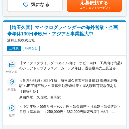
営業成績により、予定年収とは別にインセンティブの支給あり。※
応募依頼する
・専門性の高い問合せへの対応が求められますが、専門知識は入
気になる
ざすお客様の取り組みを支援しています。
予定年収は賞与（前年度支給実績：4ヶ月）が含まれた金額です。
（エージェントサービス）
社後研修でしっかりフォロー
（12ヶ月分割支給を原則）※年収はご経験や前職での年収を考慮
★お客様からの依頼に応じた提案型の営業のため、飛び込み営業
変更の範囲：会社の定める業務
し決定いたします。■その他：・給与改定あり（年1回/5月）・業
はありません。
績に応じて特別賞与支給あり賃金はあくまでも目安の金額であ
★顧客が海外の企業も多いため、語学力を活かしたい方にもお勧
り、選考を通じて上下する可能性があります。月給(月額)は固定手
【埼玉久喜】マイクログラインダーの海外営業・企画
めです。
当を含めた表記です。
◆年休130日◆欧米・アジアと事業拡大中
■入社後について：
浦和工業株式会社
・入社後の技術研修が6ヶ月間あります。
正社員
転勤なし
・お客様毎の要望に応じた高い専門知識が必要となるため、独り
立ちは入社1～3年後を想定しています。
★英文のデータシートやマニュアルを読んだり、海外のパートナ
【マイクログラインダー(ネイル向け・ホビー向け・工業向け商品)
ー企業との交流を通じて専門知識・英語力ともに向上します◎
のシェアトップクラスメーカー／来年は、過去最高売上見込み
仕事内容
／】
■特徴：
■アメリカやヨーロッパの主要先進国に製品を輸出している当社。
＜勤務地詳細＞本社住所：埼玉県久喜市河原井町12 勤務地最寄
・世界トップブランドの計測・校正機器を国内独占販売
コロナ禍の影響からも回復しており、更なるニーズにお応えする
駅：JR宇都宮線／久喜駅受動喫煙対策：屋内喫煙可能場所あり変
・特殊な空調システムやクリーンルームを有する「精密計測棟」
ため、新たに営業職を募集します。
勤務地
更の範囲：会社の定める事業所
を完備（使用機材は国家標準同等水準）
【最寄り駅】
・高い専門知識と徹底した技術力で納品～修理・メンテ・校正等
新白岡駅、久喜駅、白岡駅
■業務内容：海外の市場や顧客に対し、商品やサービスの営業活動
のアフターフォローまでフルサポート
を行います。
＜予定年収＞550万円～700万円＜賃金形態＞月給制＜賃金内訳＞
・取引先は研究機関や大手メーカー研究開発・品質管理部門中心
《具体的には》
月額（基本給）：250,000円～382,000円固定残業手当/月：
・創業約50年/景気影響受けにくく業績安定
・担当顧客への定期訪問
給与
82,000円～124,000円（固定残業時間35時間0分/月）超過した時
・油空圧を含む圧力・流体計測を得意とするニッチ業界のスペシ
・海外で行われる展示会に出展。展示会から得た反響、問い合わ
間外労働の残業手当は追加支給＜月給＞332,000円～506,000円
ャリスト企業
せをきっかけに新規開拓商談
（一律手当を含む）＜昇給有無＞有＜残業手当＞有＜給与補足＞