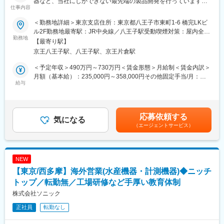
器など、当社にしかできない最先端の製品開発を行っています／
仕事内容
置などの自動化周辺機器まで幅広い製品ラインアップを揃え、お
働き方◎～
客さまの企業価値の向上やものづくりにトータルソリューション
＜勤務地詳細＞東京支店住所：東京都八王子市東町1-6 橋完LKビ
で貢献しています。
■業務概要：
ル2F勤務地最寄駅：JR中央線／八王子駅受動喫煙対策：屋内全面
〇減速機事業： 当社の減速機は世界中の工場の自動化設備やロ
計測分析機器の海外営業業務（海外販売業務、海外販売店業務進
勤務地
禁煙変更の範囲：会社の定める事業所
【最寄り駅】
ボットに搭載され、また半導体製造装置など先端技術を必要とす
捗管理、新規契約交渉、マーケティングなど） をお任せします。
京王八王子駅、八王子駅、京王片倉駅
る機械に使用されています。従来の主力製品である各種産業用減
速機（遊星歯車減速機）に加え、ロボット用の減速機の量産体制
■担当地域：
＜予定年収＞490万円～730万円＜賃金形態＞月給制＜賃金内訳＞
を強化しており、今後のマーケット成長ともに伸びる事業です。
アジア（東南アジア、インドなど）、欧州、米国等
月額（基本給）：235,000円～358,000円その他固定手当/月：
【変更の範囲：会社の定める業務】
給与
40,000円＜月給＞275,000円～398,000円＜昇給有無＞有＜残業手
変更の範囲：会社の定める業務
■育成プラン：
当＞有＜給与補足＞※想定年収には、月残業10時間を含んだ金額
国内営業同行、国内展示会対応、分析業務立会いなどやOJTを通
が含まれています。※給与は前職給与・ご経験を考慮し、相談の上
じて、必要な知識やスキルを習得していきます。
決定します。■その他固定手当：生活補助手当40,000円（独身寮
応募依頼する
気になる
入寮者は対象外）■昇給：年1回（3月）■賞与：年2回（6月、12
（エージェントサービス）
■ビジョン：
月）賃金はあくまでも目安の金額であり、選考を通じて上下する
製品知識を習得していただいた後、既存販売店所在エリア（東南
可能性があります。月給(月額)は固定手当を含めた表記です。
アジア、インド、中南米）において実務を担当し、海外出張を経
験しながら、海外販売店サポートアイデア、海外展開手法など積
NEW
極的な提言ができることを期待しています。
【東京/西多摩】海外営業(水産機器・計測機器)◆ニッチ
■魅力：
トップ／転勤無／工場研修など手厚い教育体制
◇主に大手企業の技術者と仕事をする為、最先端の技術に携わ
株式会社ソニック
り、その一翼を担うことができますので、技術の深みや面白さを
正社員
転勤なし
感じられます。
◇提案から納入、その後のサポートまでをトータルで提供でき、