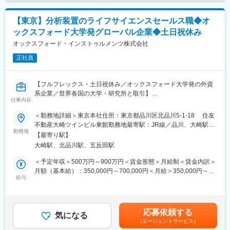
記です。
（補足）
【東京】分析装置のライフサイエンスセールス職◆オ
１ミクロン単位でのカットが可能など、高度な独自技術があり、
ックスフォード大学発グローバル企業◆土日祝休み
お客様のニーズに合わせたカスタマイズ製品の提案も可能です。
オックスフォード・インストゥルメンツ株式会社
■当社製品について
正社員
◎光学系企業の中でも高精度の技術を有しており、ミクロン単位
の極小レンズ加工技術が強みです。具体的には「製品検査用レン
ズ・液晶メーカーや半導体工場で使われるセンサーのレンズ」に
【フルフレックス・土日祝休み／オックスフォード大学発の外資
使用されています。
系企業／世界各国の大学・研究所と取引】
仕事内容
◎国境ラインや新幹線・船舶などの大型インフラの安全監視とい
■担当業務：
＜勤務地詳細＞東京本社住所：東京都品川区北品川5-1-18 住友
った場所にも使用されるなど、我々の生活に欠かせない分野で用
・イメージングアンドアナリシス事業本部のライフサイエンス製
不動産大崎ツインビル東館勤務地最寄駅：JR線／品川、大崎駅受
いられています。
品（共焦点顕微鏡関連の分析装置・機器および画像解析ソフト）
勤務地
動喫煙対策：敷地内全面禁煙
【最寄り駅】
の営業活動。
■組織構成
大崎駅、北品川駅、五反田駅
・上記製品のキーアカウント別或いは地域テリトリ別営業。
海外営業は現在2名で、一人当たり30社程度を担当しています。
・OEM（顕微鏡メーカーや分析装置メーカー）および販売店の管
＜予定年収＞500万円～900万円＜賃金形態＞月給制＜賃金内訳＞
今後は欧米などへの顧客拡大を検討しており、国家単位での顧客
理と案件マネジメント。
月額（基本給）：350,000円～700,000円＜月給＞350,000円～
開拓も可能なポジションです。
・担当テリトリにおける見込み顧客の開拓・関係構築、既存顧客
給与
700,000円＜昇給有無＞有＜残業手当＞有＜給与補足＞昇給：年1
との関係維持および発展。商談の創出から技術検討・交渉・受
回（実績：毎年7月）賞与：年1回（実績：毎年7月）※賞与：業績
■入社後
注・納入に至るすべてのセールスプロセスの責任を持つ。
（会社・個人）に応じて支給 （OnTarget の場合、基本年収の
まずは商材理解を深めるため、「製品知識・構造・実際の組立方
・既存顧客での課題の解決における、担当営業業務。
20%)賃金はあくまでも目安の金額であり、選考を通じて上下する
法」などを技術部の方が直接指導します。
応募依頼する
・CRM システム或いは営業引き合い管理表への営業最新状況の入
気になる
可能性があります。月給(月額)は固定手当を含めた表記です。
▽
（エージェントサービス）
力。
並行して先輩社員の営業活動へ同行し、サポートを行いながら商