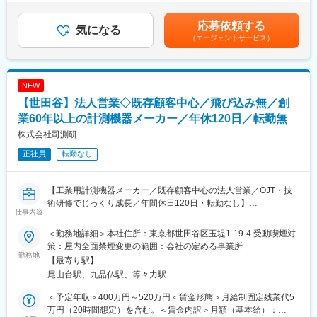
海外営業として自社ブランドの最先端機器を、主要半導体メーカ
目安の金額であり、選考を通じて上下する可能性があります。月
ーのお客様にご提案いただくお仕事です。
給(月額)は固定手当を含めた表記です。
応募依頼する
気になる
（エージェントサービス）
＜業務詳細＞
・海外の半導体メーカーへの当社製品の販売活動
・販売市場拡大に向けた戦略や計画の策定、実施業務等
・出張、顧客訪問
NEW
・販売チャネルの新規開拓
【世田谷】法人営業◇既存顧客中心／飛び込み無／創
■業界について：
業60年以上の計測機器メーカー／年休120日／転勤無
半導体業界においては、AI（人工知能）の普及拡大を背景とした
株式会社司測研
データセンター向け需要や高性能メモリ需要の増加に加え、自動
正社員
転勤なし
車の電動化・高度運転支援システム（ADAS）の進展、産業機器
のデジタル化などを背景に市場は拡大しています。特にAIサーバ
ーやクラウドインフラ向けの先端半導体が市場成長を牽引してお
【工業用計測機器メーカー／既存顧客中心の法人営業／OJT・技
り、今後も高い需要が見込まれています。
術研修でじっくり成長／年間休日120日・転勤なし】
仕事内容
■半導体検査装置とは：
■業務概要：
近年、急速な進化を遂げる生成AIやデータセンター、自動運転車
＜勤務地詳細＞本社住所：東京都世田谷区玉堤1-19-4 受動喫煙対
当社は工業用計測機器の開発・製造・販売・現場対応まで一貫し
（EV）、そしてエネルギー効率を左右するパワーデバイスにいた
策：屋内全面禁煙変更の範囲：会社の定める事業所
て行うメーカーです。営業職として既存顧客（自動車メーカー、
勤務地
るまで、最先端の半導体技術は次世代の社会インフラを支える中
【最寄り駅】
官公庁、研究機関、大学など）へのルートセールスを中心に、製
核となっています。
尾山台駅、九品仏駅、等々力駅
品のご提案から納品立会いまで幅広い業務を担当いただきます。
同社は、これら半導体の最終検査（ファイナルテスト）を担う検
飛び込み営業や電話セールスはなく、信頼関係を深める営業スタ
査装置の設計、製作、アフターサービスまでを一貫して提供。
＜予定年収＞400万円～520万円＜賃金形態＞月給制固定残業代5
イルです。
テセックの高度な技術力は、進化し続ける半導体の品質と信頼性
万円（20時間想定）を含む。＜賃金内訳＞月額（基本給）：