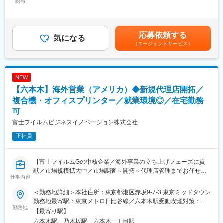
給与
を極限まで高め、未来のテクノロジー社会の実現に不可欠なソリ
220,000円～290,000円固定残業手当/月：50,000円（固定残業時
■業務詳細：
ューションを世界へ送り出しています。
間20時間0分/月）超過した時間外労働の残業手当は追加支給＜月
・顧客へのご訪問・商談
給＞270,000円～340,000円（一律手当を含む）＜昇給有無＞有＜
・見積作成・仕様打合せ
■当社の技術力：
残業手当＞有＜給与補足＞賞与3か月分。経験・年齢を考慮し決
応募依頼する
・受注
気になる
技術や品質の高さ等からテキサス・インスツルメンツ社より、そ
定。賃金はあくまでも目安の金額であり、選考を通じて上下する
（エージェントサービス）
・納品立会い
の年の最も貢献度の高いサプライヤーに贈られる SEA（Supplier
可能性があります。月給(月額)は固定手当を含めた表記です。
既存顧客対応が中心ですが、展示会やホームページからの新規問
Excellence Award）を受賞されるなど、業界の中でも高い技術力
い合わせにも柔軟に対応します。
はもちろんのこと、企業力の高さが魅力の一つでもあります。
扱う製品は流量計、圧力計、微粒子計、ガス分析計、スモークメ
NEW
ータなど、社会インフラや産業現場で高い評価を得ている精密機
変更の範囲：会社の定める業務
【六本木】海外営業（アメリカ）◆新規代理店開拓／
器です。
宿泊を伴う出張（主に愛知・静岡・大阪など）も月2～3回程度あ
複合機・オフィスプリンター／就業環境◎／在宅勤務
ります。
可
富士フイルムビジネスイノベーション株式会社
■組織構成：
営業部は4名体制。20代～60代まで幅広い世代が活躍し、それぞ
正社員
れが得意な営業スタイルで顧客を担当。無理な営業手法の強制は
なく、自分らしいスタイルで成果を上げられる環境です。
【富士フイルムGの中核企業／海外事業の立ち上げフェーズに貢
■業務の魅力：
献／市場規模拡大中／市場調査～開拓～代理店管理までお任せ／
仕事内容
メーカー営業として“ものづくり”の現場に直接関わり、専門性を身
リモート週2～3回】
に付けながら顧客の課題解決に貢献できます。既存顧客との信頼
＜勤務地詳細＞本社住所：東京都港区赤坂9-7-3 東京ミッドタウン
関係を重視し、安定した取引基盤のもとじっくり成長できる点が
■業務概要：
勤務地最寄駅：東京メトロ日比谷線／六本木駅受動喫煙対策：屋
魅力です。
当社の主力製品であるオフィスプリンタービジネス（複合機）の
勤務地
内全面禁煙
【最寄り駅】
海外事業立ち上げ・拡大をミッションとして、代理店開拓を担当
六本木駅、乃木坂駅、六本木一丁目駅